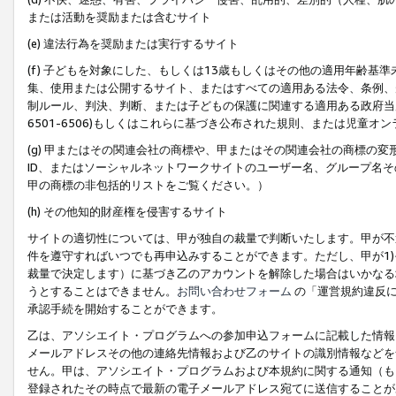
または活動を奨励または含むサイト
(e) 違法行為を奨励または実行するサイト
(f) 子どもを対象にした、もしくは13歳もしくはその他の適用年齢
集、使用または公開するサイト、またはすべての適用ある法令、条例、
制ルール、判決、判断、または子どもの保護に関連する適用ある政府当局の要
6501-6506)もしくはこれらに基づき公布された規則、または児童オ
(g) 甲またはその関連会社の商標や、甲またはその関連会社の商標の
ID、またはソーシャルネットワークサイトのユーザー名、グループ名
甲の商標の非包括的リストをご覧ください。）
(h) その他知的財産権を侵害するサイト
サイトの適切性については、甲が独自の裁量で判断いたします。甲が不
件を遵守すればいつでも再申込みすることができます。ただし、甲が1)
裁量で決定します）に基づき乙のアカウントを解除した場合はいかなる
うとすることはできません。
お問い合わせフォーム
の「運営規約違反に
承認手続を開始することができます。
乙は、アソシエイト・プログラムへの参加申込フォームに記載した情報
メールアドレスその他の連絡先情報および乙のサイトの識別情報などを
せん。甲は、アソシエイト・プログラムおよび本規約に関する通知（も
登録されたその時点で最新の電子メールアドレス宛てに送信することが