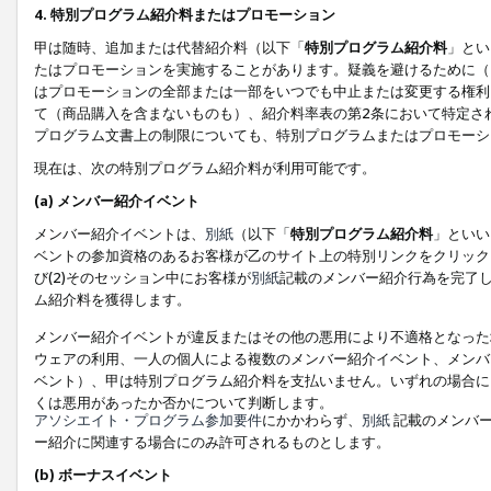
4. 特別プログラム紹介料またはプロモーション
甲は随時、追加または代替紹介料（以下「
特別プログラム紹介料
」とい
たはプロモーションを実施することがあります。疑義を避けるために（
はプロモーションの全部または一部をいつでも中止または変更する権利
て（商品購入を含まないものも）、紹介料率表の第2条において特定さ
プログラム文書上の制限についても、特別プログラムまたはプロモーシ
現在は、次の特別プログラム紹介料が利用可能です。
(a) メンバー紹介イベント
メンバー紹介イベントは、
別紙
（以下「
特別プログラム紹介料
」といい
ベントの参加資格のあるお客様が乙のサイト上の特別リンクをクリック
び(2)そのセッション中にお客様が
別紙
記載のメンバー紹介行為を完了
ム紹介料を獲得します。
メンバー紹介イベントが違反またはその他の悪用により不適格となった
ウェアの利用、一人の個人による複数のメンバー紹介イベント、メンバ
ベント）、甲は特別プログラム紹介料を支払いません。いずれの場合に
くは悪用があったか否かについて判断します。
アソシエイト・プログラム参加要件
にかかわらず、
別紙
記載のメンバー
ー紹介に関連する場合にのみ許可されるものとします。
(b) ボーナスイベント