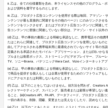
ii. 乙は、全ての仕様書類を含め、本ライセンスその他のプログラム
および資料を遵守するものとします。
iii. 乙は、プロダクト広告コンテンツを使用する際は毎回、アマゾ
ンテンツが最も直接的に関連するその他のページ）にのみリンクさせる
ンテンツをリンクさせず、またはプロダクト広告コンテンツに関連して
告コンテンツに密接に関連していない部分は、アマゾン・サイト以外の
(d) 乙は、甲の事前の書面による明確な承諾なしに、携帯電話その他
たはこれらに関連して、プロダクト広告コンテンツを使用しないものと
由してアクセスされる携帯端末用に最適化されていないサイト等の当該端
定義される承認されたモバイル・アプリケーション、または(3)いか
ブルまたは衛星ボックス、ストリーミングビデオプレイヤー、ブルーレイ
TV、ソニーBravia、パナソニックViera Cast、Vizioインター
(e) 乙は、甲の事前の書面による明確な承諾なしに、プロダクト広告
で商品を提供する個人もしくは企業が使用するためのソフトウェアもしくはその
ドにアクセスまたは利用しないものとします。
(f) 乙は、以下のことをしてはいけません。(i)方法を問わず、Creator
レクトマーケティング、スパミング、販売者または顧客が希望しない連
ること、(iii)Creators API、PA API、データフィード、プ
一切の表示を、削除、隠蔽、変更または見えなくしたり、読めなくした
(g) 乙は、以下のことをしたり、またはしようとしてはいけません。(