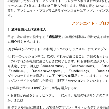
の定義にしたがいます。アソシエイト・プログラム参加要件の第3条お
イセンスの第3条は、本規約終了後も存続します。疑義を避けるためにい
要件、アソシエイト・プログラムIPライセンスまたはアマゾン・イン
す。
アソシエイト・プログ
1. 適格販売および適格収入
甲は、次の場合に発生する「
適格販売
」(本紹介料率表の例外がある場
ム紹介料を支払います。
(a) お客様が乙のサイト上の特別リンクのクリックスルーにてアマゾン
(b) 同一のセッション中に、次のいずれかが生じること（1回のセッ
下のいずれかが最初に生じたときに終了します。(x)お客様の当該クリッ
り決定します。例えば「Amazon Music」、「Amazon Shorts」、「eDo
「Kindle 本」、「Kindle Newspapers」、 「Kindle Blogs」、「
ダウンロードまたは商品）（以下「
デジタル商品
」といいます。）では
マゾン・サイトを訪問した時点）（以下「
セッション
」といいます。）
i. お客様が甲の1-Click注文にて商品を購入するか、
ii. お客様が商品をショッピングカートに入れ、最初の特別リンクの
か、または
iii. デジタル商品に関連し、お客様がアマゾン・サイトからデジタ