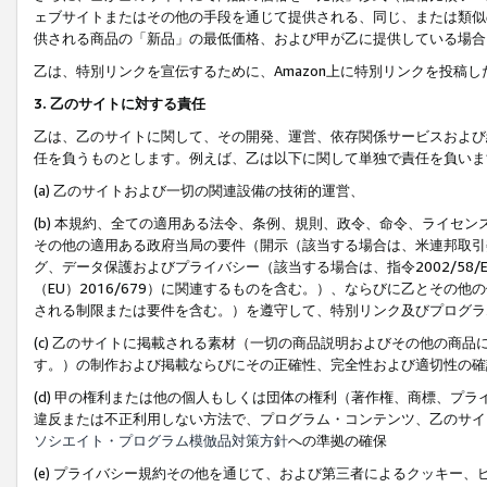
ェブサイトまたはその他の手段を通じて提供される、同じ、または類似
供される商品の「新品」の最低価格、および甲が乙に提供している場合
乙は、特別リンクを宣伝するために、Amazon上に特別リンクを投稿し
3. 乙のサイトに対する責任
乙は、乙のサイトに関して、その開発、運営、依存関係サービスおよび
任を負うものとします。例えば、乙は以下に関して単独で責任を負いま
(a) 乙のサイトおよび一切の関連設備の技術的運営、
(b) 本規約、全ての適用ある法令、条例、規則、政令、命令、ライセ
その他の適用ある政府当局の要件（開示（該当する場合は、米連邦取引
グ、データ保護およびプライバシー（該当する場合は、指令2002/58
（EU）2016/679）に関連するものを含む。）、ならびに乙とそ
される制限または要件を含む。）を遵守して、特別リンク及びプログラ
(c) 乙のサイトに掲載される素材（一切の商品説明およびその他の商
す。）の制作および掲載ならびにその正確性、完全性および適切性の確
(d) 甲の権利または他の個人もしくは団体の権利（著作権、商標、プ
違反または不正利用しない方法で、プログラム・コンテンツ、乙のサイ
ソシエイト・プログラム模倣品対策方針
への準拠の確保
(e) プライバシー規約その他を通じて、および第三者によるクッキー