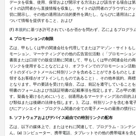
データを収集、使用、保管および開示する方法および該当する場合は第
イトの訪問者から直接情報を収集し、サイトの訪問者のブラウザにクッ
切に開示し、その他の適用法の法的要件を満たし、ならびに適用法によ
ついて情報を提供すること、および
(f)
本規約
に基づき許可されているか否かを問わず、乙によるプログラ
4. プロモーションの制限
乙は、甲もしくは甲の関連会社を代理してまたはアマゾン・サイトもし
モーション、マーケティングその他の広告宣伝活動（「プロモーション
書面または口頭での販促活動に関連して、甲もしくは甲の関連会社の商
リンクを使用することなどにより、オフラインでのプロモーション活動
イトのダイレクトメールに特別リンクを含めることができるものとしま
領するお客様がオプトインしたものであること）、その他本規約、商標
となります。甲の要請を受けた場合、乙は、前記を遵守していることを
明書のフォームおよび当該証明書の記載事項を指定します。乙が甲の要
す。疑義を避けるためにいうと、(i)適用あるマーケティング法の目的上(例
び類似または後継の法律を指します。)、乙は、特別リンクを含む各電子
びにアソシエイト・プログラム関連の全ての電子メールの最善の慣行に
5. ソフトウェアおよびデバイス経由での特別リンクの配布
乙は、以下の媒体上で、またはそれに関連して、プログラム・コンテン
ん。(a) コンピューター、携帯電話、タブレットその他の携帯端末を