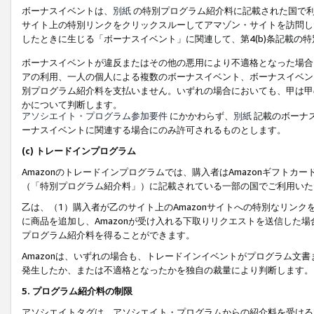
ボーナスイベントは、
別紙
の特別プログラム紹介料に記載された国で利
サイト上の特別リンクをクリックスルーしてアマゾン・サイトを訪問した
したときに生じる「ボーナスイベント」に関連して、第4(b)条記載の
ボーナスイベントが違反またはその他の悪用により不適格となった場合
アの利用、一人の個人による複数のボーナスイベント、ボーナスイベン
別プログラム紹介料を支払いません。いずれの場合においても、甲は甲
かについて判断します。
アソシエイト・プログラム参加要件
にかかわらず、
別紙
記載のボーナ
ーナスイベントに関連する場合にのみ許可されるものとします。
(c) トレードインプログラム
Amazonのトレードインプログラムでは、購入者はAmazonギフト
（「特別プログラム紹介料」）に記載されている一部の国でご利用いた
乙は、（1）購入者が乙のサイト上のAmazonサイトへの特別なリン
に商品を追加し、Amazonが受け入れる下取りリクエストを送信した場
プログラム紹介料を得ることができます。
Amazonは、いずれの場合も、トレードインイベントがプログラム文書
発生したか、または不適格となったかを独自の裁量により判断します。
5. プログラム紹介料の制限
アソシエイトタグは、アソシエイト・プログラムからの紹介料を受ける