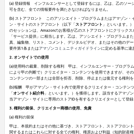
(a) 登録情報 インフルエンサーとして登録するには、乙は、乙のソ
可を含む、全ての情報要件を満たさなければなりません。
(b) ストアフロント このアソシエイト・プログラムまたはアマゾン
ン・サイトのストアフロント（以下「
ストアフロント
」といいます。）
のセッションは、Amazonのお客様が乙のストアフロントにクリック
「サービス提供」に相当します。乙は、アソシエイト・プログラムまた
真、編集物、リスト、コメント、デジタルビデオ、またはその他のデー
要件第1条または
アマゾンコミュニティガイドライン
に定める基準に違
2.
オンサイトでの使用
(a)使用時の裁量、削除する権利 甲は、インフルエンサー・プログラ
により甲の判断で）クリエイター・コンテンツを使用できますが、その
コンテンツの一部または全部を拒否、削除、停止または復元する権利を
(b)報酬 甲がアマゾン・サイト内で使用するクリエイター・コンテン
「
オンサイト紹介料
」といいます。）を獲得します。該当するアマゾン
当アマゾン・サイトに専用のストアIDを有するクリエイターとして登
3.
権利の留保、クリエイター商標の使用、免責
(a) 権利の留保
甲は、本規約またはその他に基づき、ストアフロント、ストアフロント
関するまたはこれらに対する全ての権利、権原および利益（知的財産権