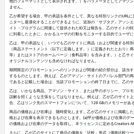
他のフォーマットとして表示されます。）をパラメータとしてアマゾン
ません。
乙が希望する場合、甲の承認を条件として、異なる特別リンクのURL
ニターし最適化することができるように、追加の「サブタグ」アソシエ
イト・プログラムに関連して提供されたID又は報告を、乙のサイトの
に到着したときに、かかるユーザの行動をモニターする目的でユーザに
乙は、甲の承認なく、いつでも乙のサイトに商品（および関連する特別
（商品ステートメント（以下に定義します。）に定義されたとおり）商
等）またはストアのホームページ（食料品等）を含みます。）と乙サイ
オリジナルコンテンツも含めなければなりません。
期間限定のプロモーションへのリンクおよび関連の紹介部分は、該当す
するものとします。例えば、乙がアマゾン・サイトのアパレル部門の商
であると記載した場合は、当該プロモーションの終了日までに、乙のサ
乙は、いかなる商品、アマゾン・サイト、または甲のポリシー、プロモ
誤解を招くような主張をしてはなりません。例えば、乙が乙のサイト上に
合、乙はリンク先のスマートフォンについて、128 GBのメモリーが
商品の価格および在庫は、随時変化します。乙が乙のサイトに掲載した
格および在庫を表示できるものとします。(a)甲が価格および在庫のデータを
の価格および在庫のデータを取得し、
本ライセンス
に定めるCreator
さらに、乙が乙のサイトにて商品の価格を「比較」形式（価格比較ツー