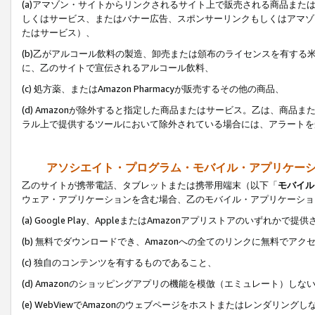
(a)アマゾン・サイトからリンクされるサイト上で販売される商品またはサ
しくはサービス、またはバナー広告、スポンサーリンクもしくはアマゾ
たはサービス）、
(b)乙がアルコール飲料の製造、卸売または頒布のライセンスを有す
に、乙のサイトで宣伝されるアルコール飲料、
(c) 処方薬、またはAmazon Pharmacyが販売するその他の商品、
(d) Amazonが除外すると指定した商品またはサービス。乙は、商品また
ラル上で提供するツールにおいて除外されている場合には、アラートを
アソシエイト・プログラム・モバイル・アプリケー
乙のサイトが携帯電話、タブレットまたは携帯用端末（以下「
モバイル
ウェア・アプリケーションを含む場合、乙のモバイル・アプリケーショ
(a) Google Play、AppleまたはAmazonアプリストアのいずれかで
(b) 無料でダウンロードでき、Amazonへの全てのリンクに無料でアク
(c) 独自のコンテンツを有するものであること、
(d) Amazonのショッピングアプリの機能を模倣（エミュレート）しな
(e) WebViewでAmazonのウェブページをホストまたはレンダリング