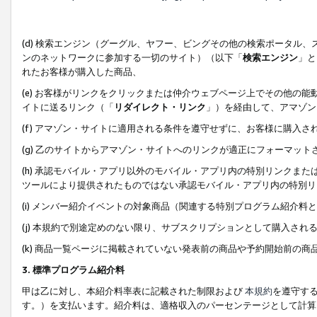
(d) 検索エンジン（グーグル、ヤフー、ビングその他の検索ポータル
ンのネットワークに参加する一切のサイト）（以下「
検索エンジン
」と
れたお客様が購入した商品、
(e) お客様がリンクをクリックまたは仲介ウェブページ上でその他の
イトに送るリンク（「
リダイレクト・リンク
」）を経由して、アマゾン
(f) アマゾン・サイトに適用される条件を遵守せずに、お客様に購入さ
(g) 乙のサイトからアマゾン・サイトへのリンクが適正にフォーマッ
(h) 承認モバイル・アプリ以外のモバイル・アプリ内の特別リンクまたはC
ツールにより提供されたものではない承認モバイル・アプリ内の特別リ
(i) メンバー紹介イベントの対象商品（関連する特別プログラム紹介料と
(j) 本規約で別途定めのない限り、サブスクリプションとして購入され
(k) 商品一覧ページに掲載されていない発表前の商品や予約開始前の商
3. 標準プログラム紹介料
甲は乙に対し、本紹介料率表に記載された制限および
本規約
を遵守す
す。）を支払います。紹介料は、適格収入のパーセンテージとして計算