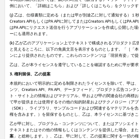
例において、「詳細はこちら」および「詳しくはこちら」をクリックす
(j) 乙は、仕様書類に定める（または甲が別途乙に対して通知する）
Creators APIもしくはPA APIに対してまたはCreators APIもしく
はPA APIにリクエスト送信を行うアプリケーションを作成し公開し
ーにも適用されます。
(k) 乙が乙のアプリケーション上でテキストで構成されるプロダクト
と見えるところに、以下の免責文言を表示するものとします。「［「本
ンにより提供されたものです。これらのコンテンツは「現状有姿」で提
乙は、乙が本ライセンスを遵守していることを確認するために甲が要求
3. 権利留保、乙の提案
本規約において明示的に定める制限されたライセンスを除いて、甲は、
ンツ、Creators API、PA API、データフィード、プロダクト
ト・サイト上の情報およびマテリアル、甲および甲の関連会社の商標お
て甲が提供または使用するその他の知的財産およびテクノロジー（アプ
（SDK）、ライブラリ、サンプルコードおよび関連するマテリアルを
権を含みます。）を留保するものとし、乙は、本ライセンスに基づきこ
乙が甲に対し、プログラム・コンテンツについて、またはアソシエイト
テキストまたはその他の情報もしくはコンテンツを提供した場合、また
案
」と総称します。）、乙は、甲に対して、乙の提案に関する一切の権