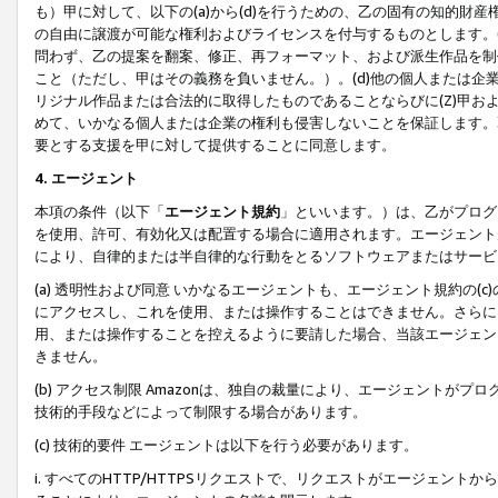
も）甲に対して、以下の(a)から(d)を行うための、乙の固有の知的
の自由に譲渡が可能な権利およびライセンスを付与するものとします。(
問わず、乙の提案を翻案、修正、再フォーマット、および派生作品を制
こと（ただし、甲はその義務を負いません。）。(d)他の個人または企
リジナル作品または合法的に取得したものであることならびに(Z)甲
めて、いかなる個人または企業の権利も侵害しないことを保証します。
要とする支援を甲に対して提供することに同意します。
4. エージェント
本項の条件（以下「
エージェント規約
」といいます。）は、乙がプログ
を使用、許可、有効化又は配置する場合に適用されます。エージェント
により、自律的または半自律的な行動をとるソフトウェアまたはサービ
(a) 透明性および同意 いかなるエージェントも、エージェント規約の
にアクセスし、これを使用、または操作することはできません。さらに、
用、または操作することを控えるように要請した場合、当該エージェン
きません。
(b) アクセス制限 Amazonは、独自の裁量により、エージェント
技術的手段などによって制限する場合があります。
(c) 技術的要件 エージェントは以下を行う必要があります。
i. すべてのHTTP/HTTPSリクエストで、リクエストがエージェ