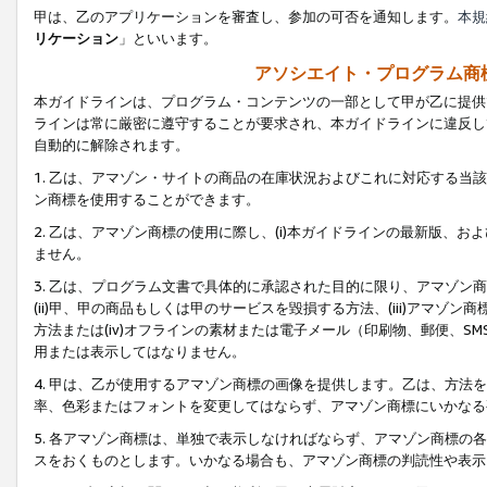
甲は、乙のアプリケーションを審査し、参加の可否を通知します。
本規
リケーション
」といいます。
アソシエイト・プログラム商
本ガイドラインは、プログラム・コンテンツの一部として甲が乙に提供
ラインは常に厳密に遵守することが要求され、本ガイドラインに違反し
自動的に解除されます。
1. 乙は、アマゾン・サイトの商品の在庫状況およびこれに対応する
ン商標を使用することができます。
2. 乙は、アマゾン商標の使用に際し、(i)本ガイドラインの最新版、およ
ません。
3. 乙は、プログラム文書で具体的に承認された目的に限り、アマゾン
(ii)甲、甲の商品もしくは甲のサービスを毀損する方法、(iii)アマ
方法または(iv)オフラインの素材または電子メール（印刷物、郵便、S
用または表示してはなりません。
4. 甲は、乙が使用するアマゾン商標の画像を提供します。乙は、方
率、色彩またはフォントを変更してはならず、アマゾン商標にいかなる
5. 各アマゾン商標は、単独で表示しなければならず、アマゾン商標
スをおくものとします。いかなる場合も、アマゾン商標の判読性や表示