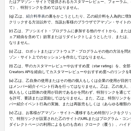
たはアマゾン・サイトで提供されるカスタマーレビュー、フォーラム、
て）、特別リンクを含めてはなりません。
(q) 乙は、
紹介料率表
の裏をかこうとしたり、乙の紹介料を人為的に増
クリックする方法以外で、当該お客様のブラウザでアマゾン・サイトの
(r) 乙は、アソシエイト・プログラムに参加する他のサイトから、ま
ェア経由を含めて）妨害またはリダイレクトしようとしたり、または、
なりません。
(s) 乙は、ロボットまたはソフトウェア・プログラムその他の方法を
ゾン・サイト上でのセッションを作出してはなりません。
(t) 乙は、甲のカスタマーレビューやおすすめ度（star rating
Creators APIを経由してカスタマーレビューやおすすめ度へのリンク
(u) 乙は、乙自身の使用またはその他の個人もしくは企業の使用が目
はメンバー紹介イベント行為を行ってはなりません。乙は、乙の友人、
個人もしくは団体の使用が目的であるかを問わず、特別リンクを通じて
を許可、要請または奨励してはなりません。また、乙は、特別リンクを
バー紹介イベント行為の実施、または再販売もしくは（あらゆる種類の
(v) 乙は、お客様がアマゾン・サイトへ遷移するため特別リンクをク
で、特別リンクが設置された乙のサイトのURLまたはプログラム・コ
ダイレクトページの利用によるものも含め）クローク（覆う）、ハイド