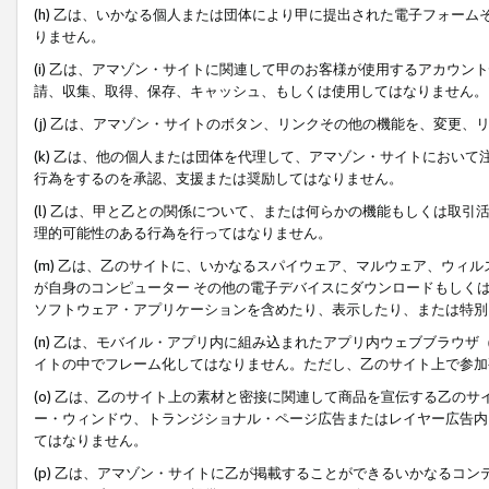
(h) 乙は、いかなる個人または団体により甲に提出された電子フォー
りません。
(i) 乙は、アマゾン・サイトに関連して甲のお客様が使用するアカウ
請、収集、取得、保存、キャッシュ、もしくは使用してはなりません。
(j) 乙は、アマゾン・サイトのボタン、リンクその他の機能を、変更
(k) 乙は、他の個人または団体を代理して、アマゾン・サイトにおい
行為をするのを承認、支援または奨励してはなりません。
(l) 乙は、甲と乙との関係について、または何らかの機能もしくは取
理的可能性のある行為を行ってはなりません。
(m) 乙は、乙のサイトに、いかなるスパイウェア、マルウェア、ウィ
が自身のコンピューター その他の電子デバイスにダウンロードもしく
ソフトウェア・アプリケーションを含めたり、表示したり、または特別
(n) 乙は、モバイル・アプリ内に組み込まれたアプリ内ウェブブラウザ
イトの中でフレーム化してはなりません。ただし、乙のサイト上で参加
(o) 乙は、乙のサイト上の素材と密接に関連して商品を宣伝する乙の
ー・ウィンドウ、トランジショナル・ページ広告またはレイヤー広告内
てはなりません。
(p) 乙は、アマゾン・サイトに乙が掲載することができるいかなるコ