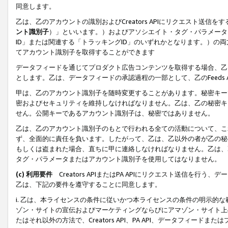
同意します。
乙は、乙のアカウントの識別およびCreators APIにリクエスト送
ント識別子
）」といいます。）およびアソシエイト・タグ・パラメータ（
ID」または関連する「トラッキングID」のいずれかとなります。）の両方
てアカウント識別子を取得することができます
データフィードを通じてプロダクト広告コンテンツを取得する場合、乙は、Cre
とします。乙は、データフィードの承認過程の一部として、乙のFeeds
甲は、乙のアカウント識別子を随時変更することがあります。秘密キー
密およびセキュリティを維持しなければなりません。乙は、乙の秘密キ
せん。公開キーであるアカウント識別子は、秘密ではありません。
乙は、乙のアカウント識別子のもとで行われる全ての活動について、こ
ず、全面的に責任を負います。したがって、乙は、乙以外の者が乙の秘
もしくは盗まれた場合、直ちに甲に連絡しなければなりません。乙は、
タグ・パラメータまたはアカウント識別子を使用してはなりません。
(c) 利用要件
Creators APIまたはPA APIにリクエスト送信を
乙は、下記の要件を遵守することに同意します。
i. 乙は、本ライセンスの条件に従いかつ本ライセンスの条件の明示的
ゾン・サイトの宣伝およびマーケティングならびにアマゾン・サイト上
たはそれ以外の方法で、Creators API、PA API、データフィー