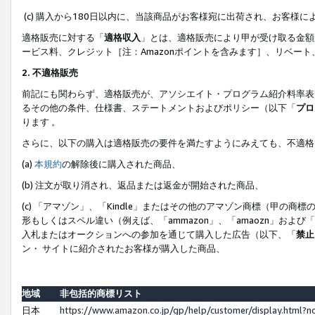
(c) 購入から180日以内に、当該商品がお客様宛に出荷され、お客
適格販売に対する「
適格収入
」とは、適格販売により甲が受け取る金額
ービス料、クレジット［注：Amazonポイントを含みます］、リベー
2. 不適格販売
前記にも関わらず、適格販売が、アソシエイト・プログラム紹介料率表
るその他の条件、仕様書、ステートメントおよびポリシー（以下「
プロ
ります 。
さらに、以下の購入は適格販売の要件を満たすようにみえても、不適格
(a)
本規約
の解除後に購入された商品、
(b) 注文が取り消され、返品または返金が開始された商品、
(c) 「アマゾン」、「Kindle」またはその他のアマゾン商標（甲
形もしくはスペル違い（例えば、「ammazon」、「amaozn」およ
入札またはオークションへの参加を通じて購入した広告（以下、「
禁止
ン・ サイトに紹介されたお客様が購入した商品、
地域
非包括的商標リスト
日本
https://www.amazon.co.jp/gp/help/customer/display.html