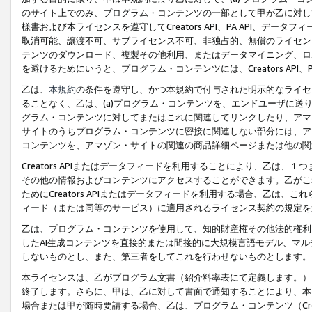
のサイト上でのみ、プログラム・コンテンツの一部として甲が乙に対し
様書および本ライセンスを遵守してCreators API、PA API、
取消可能、譲渡不可、サブライセンス不可、非独占的、無償のライセン
テンツのダウンロード、複製その他利用、またはデータマイニング、ロ
を避けるためにいうと、プログラム・コンテンツには、Creators AP
乙は、
本規約
の条件を遵守し、かつ本規約で付与された明示的なライセ
ることなく、乙は、(a)プログラム・コンテンツを、エンドユーザに
グラム・コンテンツに対してまたはこれに関連してリンクしたり、アマ
サイトのうちプログラム・コンテンツに密接に関連しない部分には、ア
コンテンツを、アマゾン・サイトの関連の商品詳細ページまたは他の関
Creators APIまたはデータフィードを利用することにより、乙は、
その他の情報およびコンテンツにアクセスすることができます。乙がこ
ためにCreators APIまたはデータフィードを利用する場合、乙は、こ
ィード（または同等のサービス）に適用されるライセンス契約の規定を
乙は、プログラム・コンテンツを使用して、知的財産権その他法的権利
したAI生成コンテンツを直接的または間接的に大規模言語モデル、マ
しないものとし、また、第三者をしてこれを行わせないものとします。
本ライセンスは、乙がプログラム文書（紹介料率表にて定義します。）
終了します。さらに、甲は、乙に対して書面で通知することにより、本
場合または甲が随時要請する場合、乙は、プログラム・コンテンツ（Cre