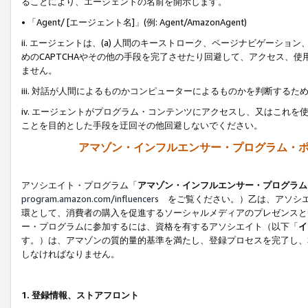
ることにより、エージェントの名前を開示します。
• 「Agent/ [エージェント名]」(例: Agent/AmazonAgent)
ii. エージェントは、(a) 人間のキーストローク、ページナビゲーシ
めのCAPTCHAやその他の手段を完了させたり回避して、アクセス、
ません。
iii. 対話が人間によるものかコンピューターによるものかを判断する
iv. エージェントがプログラム・コンテンツにアクセスし、又はこれ
ことを目的とした手段を迂回その他回避しないでください。
アマゾン・インフルエンサー・プログラム・
アソシエイト・プログラム「
アマゾン・インフルエンサー・プログラム
program.amazon.com/influencers
をご覧ください。）乙は、アソシエ
環として、消費者の購入を促進するソーシャルメディアのプレゼンスと
ー・プログラムに参加するには、資格を有するアソシエイト（以下「
イ
す。）は、アマゾンの質的量的基準を満たし、登録プロセスを完了し、
しなければなりません。
1.
登録情報、ストアフロント