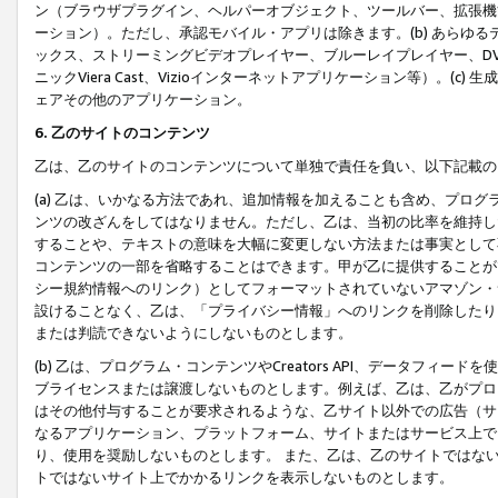
ン（ブラウザプラグイン、ヘルパーオブジェクト、ツールバー、拡張機
ーション）。ただし、承認モバイル・アプリは除きます。(b) あらゆ
ックス、ストリーミングビデオプレイヤー、ブルーレイプレイヤー、DVDプ
ニックViera Cast、Vizioインターネットアプリケーション等）。(
ェアその他のアプリケーション。
6. 乙のサイトのコンテンツ
乙は、乙のサイトのコンテンツについて単独で責任を負い、以下記載の
(a) 乙は、いかなる方法であれ、追加情報を加えることも含め、プロ
ンツの改ざんをしてはなりません。ただし、乙は、当初の比率を維持し
することや、テキストの意味を大幅に変更しない方法または事実として
コンテンツの一部を省略することはできます。甲が乙に提供することが
シー規約情報へのリンク）としてフォーマットされていないアマゾン・
設けることなく、乙は、「プライバシー情報」へのリンクを削除したり
または判読できないようにしないものとします。
(b) 乙は、プログラム・コンテンツやCreators API、データフ
ブライセンスまたは譲渡しないものとします。例えば、乙は、乙がプロ
はその他付与することが要求されるような、乙サイト以外での広告（サ
なるアプリケーション、プラットフォーム、サイトまたはサービス上で
り、使用を奨励しないものとします。 また、乙は、乙のサイトではな
トではないサイト上でかかるリンクを表示しないものとします。