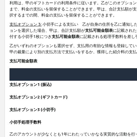
利用は、甲のギフトカードの利用条件に従います。乙がこのオプション
まで、料金の支払いを留保することができます。甲は、合計支払額が支
択するまでの間、料金の支払いを留保することができます。
支払オプション 3:
小切手による支払い 乙が自身の住所を乙に通知し
ョンを選択した場合、甲は、合計支払額が
支払可能金額表
に記載された
付する小切手1枚につき
支払可能金額表
に記載される処理手数料を差し
乙がいずれのオプションも選択せず、支払用の有効な情報も登録してい
甲の裁量により別の支払方法で支払いをするか、獲得した紹介料の支払
支払可能金額表
支払オプション1 (振込)
支払オプション2 (ギフトカード)
支払オプション3 (小切手)
小切手処理手数料
乙のアカウントが少なくとも1年にわたっていかなる実質的な活動を行