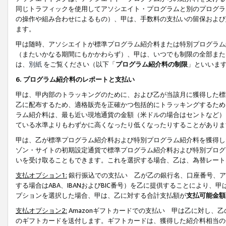
同じトラフィックを使用してアソシエイト・プログラムと別のプログラ
の操作や組み合わせによるもの）、甲は、手数料の支払いの留保および
ます。
甲は随時、アソシエイトが標準プログラム紹介料または特別プログラム
（またいかなる期間にもかかわらず）、甲は、いつでも制限の全部また
は、
別紙
をご覧ください（以下「
プログラム紹介料の制限
」といいま
6. プログラム紹介料のレポートと支払い
甲は、甲内部のトラッキングのために、および乙が当該月に獲得した標
乙に配布するため、適格販売を正確かつ包括的にトラッキングするため
ラム紹介料は、最も近い現地通貨の金額（米ドルの場合はセントなど）
ている水準よりもわずかに高くなったり低くなったりすることがありま
甲は、乙が標準プログラム紹介料および特別プログラム紹介料を獲得し
ゾン・サイトの初期設定通貨で標準プログラム紹介料および特別プログ
いを受け取ることもできます。これを選択する場合、乙は、為替レート
支払オプション1:
銀行振込での支払い 乙が乙の銀行名、口座番号、ア
する場合はABA、IBANおよびBIC番号）を乙に提供することにより
プションを選択した場合、甲は、乙に対する合計支払額が
支払可能金額
支払オプション2:
Amazonギフトカードでの支払い 甲は乙に対し、
のギフトカードを送付します。ギフトカードは、獲得した紹介料相当の