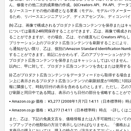
ん、修復その他二次的成果物の作成。(ii)Creators API、PA 
るソースコードその他の基礎となる要素（モデル、モデルパラメーター
るため、リバースエンジニアリング、ディスアセンブル、ディコンパイ
(h) 乙は、画像で構成されるプロダクト広告コンテンツを保存または
については最長24時間保存することができます。乙は、画像で構成さ
ることができますが、その場合、乙は、その後直ちに Creators AP
プリケーション上のプロダクト広告コンテンツを刷新することにより、
ら通知がない限り、乙は、個別のAmazon Standard Identification Nu
することができます。前記にかかわらず、乙のアプリケーションがクラ
プロダクト広告コンテンツを保存またはキャッシュしてはいけません。
以内に、甲に対して、プロダクト広告コンテンツを含むまたは使用する
(i) 乙がプロダクト広告コンテンツをデータフィードから取得する場合または
ン上に表示されるプロダクト広告コンテンツの刷新頻度が1時間に1回
報に隣接して、時刻/日付の表示を含めるものとします。ただし、乙の
び刷新と同日中である間は、表示のうち日付の部分を省略することがで
• Amazon.co.jp 価格： ¥3,277 (2008年1月7日 14:11（日本標準
• Amazon.co.jp 価格： ¥3,277 (14:11（日本標準時）時点 −詳しくは
また、乙は、下記の免責文言を、価格情報または入手可能性についての
ップアップその他類似の方法で表示しなければなりません。「価格およ
本商品の購入においては、購入の時点で（該当するアマゾン・サイト）