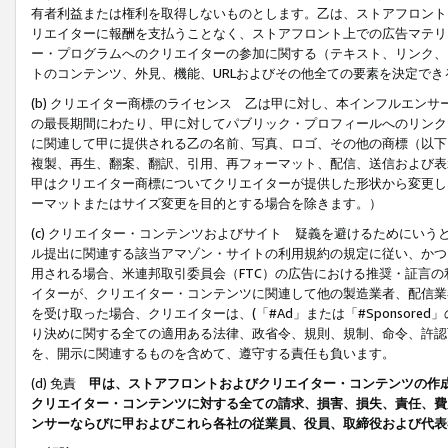
有者利益または権利を取得しないものとします。乙は、ストアフロントに
リエイターに報酬を支払うことなく、ストアフロント上での広告マテリア
ー・プログラムへのクリエイターの参加に関する（テキスト、リンク、
トのコンテンツ、外見、機能、URLおよびその他全ての要素を決定で
(b) クリエイター商標のライセンス 乙は甲に対し、本インフルエン
の最長期間にわたり、甲に対してパブリック・プロフィールへのリンク
に関連して甲に提供される乙の名前、写真、ロゴ、その他の商標（以下
複製、再生、翻案、翻訳、引用、再フォーマット、配信、送信および表
甲はクリエイター商標についてクリエイターが提供した形状から変更し
ーマットまたはサイズ変更を目的とする場合を除きます。）
(c) クリエイター・コンテンツおよびサイト 疑義を避けるためにい
ル提出に関連する該当アマゾン・サイトの利用規約の規定に従い、かつ、
用される場合、米連邦取引委員会（FTC）の広告における推奨・証言
イターが、クリエイター・コンテンツに関連して他の製造業者、配信業
を受け取った場合、クリエイターは、(「#Ad」または「#Sponsor
り決めに関する全ての適用ある法律、政省令、規則、規制、命令、許認
を、開示に関連するものを含めて、遵守する責任も負います。
(d) 免責
甲は、ストアフロントおよびクリエイター・コンテンツの作
クリエイター・コンテンツに対する全ての請求、損害、損失、責任、費
ンサーならびに甲およびこれら各社の従業員、役員、取締役および代表