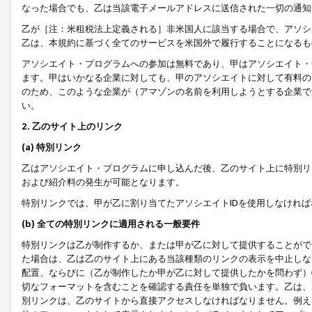
なった場合でも、乙は当該電子メールアドレスに送信された一切の通知
乙が［注：米租税法上定義される］非米国人に該当する場合で、アソシ
乙は、本規約に基づく全てのサービスを米国外で履行することになるも
アソシエイト・プログラムへの参加は無料であり、甲はアソシエイト・
ます。甲はいかなる企業に対しても、甲のアソシエイトに対して有料の
のため、このような企業が（アマゾンの名前を利用しようとする企業で
い。
2. 乙のサイト上のリンク
(a) 特別リンク
乙はアソシエイト・プログラムに申し込んだ後、乙のサイト上に特別リ
および紹介料の発生が可能となります。
特別リンクでは、甲が乙に割り当てたアソシエイトIDを使用しなけれ
(b) 全ての特別リンクに適用される一般要件
特別リンクは乙が制作するか、または甲が乙に対して提供することがで
た場合は、乙は乙のサイト上にある当該種類のリンクの表示を中止しな
配置、ならびに（乙が制作したか甲が乙に対して提供したかを問わず）
切なフォーマットを含むことを確認する責任を単独で負います。乙は、
別リンクは、乙のサイトから直接アクセスしなければなりません。例えば、