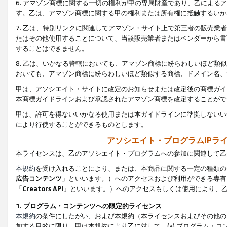
6. アマゾン商標に関する一切の権利が甲の専属財産であり、乙によ
す。乙は、アマゾン商標に関する甲の権利または所有権に抵触するいか
7. 乙は、特別リンクに関連してアマゾン・サイト上で第三者の販売
たはその他使用することについて、当該販売業者またはベンダーから書
することはできません。
8. 乙は、いかなる管轄においても、アマゾン商標に紛らわしいほど
おいても、アマゾン商標に紛らわしいほど類似する商標、ドメイン名、
甲は、アソシエイト・サイトに改定のお知らせまたは改定後の商標ガイ
本商標ガイドラインおよび承認されたアマゾン商標を改定することがで
甲は、許可を得ないいかなる使用または本ガイドラインに準拠しないい
により行使することができるものとします。
アソシエイト・プログラムIPラ
本ライセンスは、乙のアソシエイト・プログラムへの参加に関連して乙
本規約
を受け入れることにより、または、本商品に関する一定の種類の
広告コンテンツ
」といいます。）へのアクセスおよび利用ができる専有
「
Creators API
」といいます。）へのアクセスもしくは使用により、
1. プログラム・コンテンツへの限定的ライセンス
本規約
の条件にしたがい、および本規約（本ライセンスおよびその他の
加する目的に限り、甲は本規約により乙に対して、(a) プログラム・コ