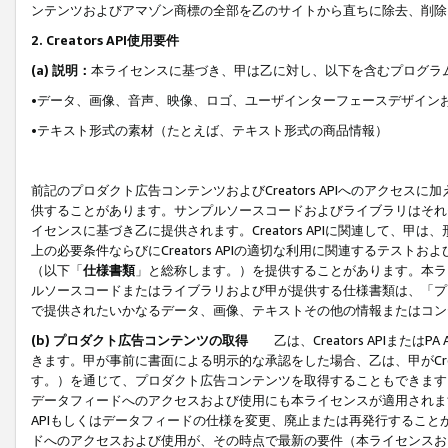
ンテンツおよびアマゾン商標の全部を乙のサイトから直ちに除去、削除
2. Creators API使用要件
(a) 説明：
本ライセンスに基づき、甲は乙に対し、以下を含むプログラ
•データ、画像、音声、映像、ロゴ、ユーザインターフェースデザイン
•テキスト形式の素材（たとえば、テキスト形式の商品情報）
前記のプロダクト広告コンテンツおよびCreators APIへのアクセスに
供することがあります。サンプルソースコードおよびライブラリはそれ
イセンスに基づき乙に提供されます。Creators APIに関連して
上の必要条件ならびにCreators APIの適切な利用に関連するテ
（以下「
仕様書類
」と総称します。）を提供することがあります。本ラ
ルソースコードまたはライブラリおよび甲が提供する仕様書類は、「プ
で提供されたいかなるデータ、画像、テキストその他の情報またはコン
(b) プロダクト広告コンテンツの取得
乙は、Creators APIま
きます。甲が事前に書面による明示的な承認をした場合、乙は、甲がCreator
す。）を通じて、プロダクト広告コンテンツを取得することもできます
データフィードへのアクセスおよび使用にも本ライセンスが適用されます。乙は
APIもしくはデータフィードの仕様を変更、廃止または再発行することがで
ドへのアクセスおよび使用が、その時点で最新の要件（本ライセンスお