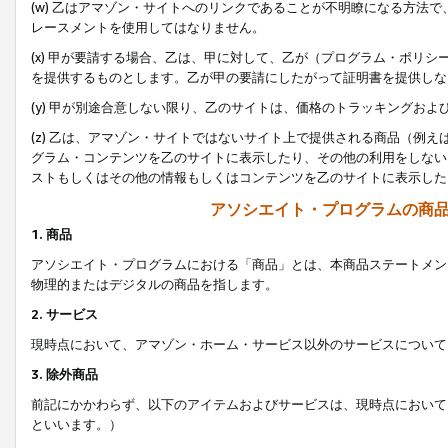
(w) 乙はアマゾン・サイトへのリンクであることが不明瞭になる方法
レースメントを使用してはなりません。
(x) 甲が要請する場合、乙は、甲に対して、乙が（プログラム・ポリ
を提供するものとします。乙が甲の要請にしたがって証明書を提供しな
(y) 甲が別途合意しない限り、乙のサイトは、価格のトラッキングお
(z) 乙は、アマゾン・サイトではないサイト上で提供される商品（例
グラム・コンテンツを乙のサイトに表示したり、その他の利用をしない
ストもしくはその他の情報もしくはコンテンツを乙のサイトに表示した
アソシエイト・プログラムの商
1. 商品
アソシエイト・プログラムにおける「商品」とは、本商品ステートメン
物理的またはデジタルの商品を指します。
2. サービス
現時点において、アマゾン・ホーム・サービス以外のサービスについて
3. 除外商品
前記にかかわらず、以下のアイテムおよびサービスは、現時点において
といいます。）