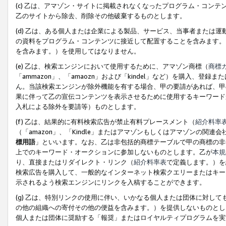
(c) 乙は、アマゾン・サイトに掲載されなくなったプログラム・コン
乙のサイトから除去、削除その他破棄するものとします。
(d) 乙は、ある個人または企業による製品、サービス、当事者または
の資料をプログラム・コンテンツに接近して配置することを含みます。
を含みます。）を使用してはなりません。
(e) 乙は、検索エンジンにおいて使用するために、アマゾン商標（
商標
「ammazon」、「amaozn」および「kindel」など）を購入
ん。当該検索エンジンが除外機能を有する場合、甲の要請があれば、甲
果に伴って乙の宣伝コンテンツを表示させるために使用するキーワード
入札による除外を要請等）ものとします。
(f) 乙は、結果的に有料検索広告が禁止有料プレースメント（
紹介料率
（「amazon」、「Kindle」またはアマゾンもしくはアマゾンの
標用語
」といいます。なお、乙は非包括的商標テーブルで甲の商標の非
上でのキーワード・オークションに参加しないものとします。乙が
本規
り、直接またはリダイレクト・リンク（
紹介料率表
で定義します。）を
検索広告を購入して、一般的なインターネット検索クエリーまたはキー
示されるよう検索エンジンにリンクを入稿することができます。
(g) 乙は、特別リンクの使用に伴い、いかなる個人または団体に対し
の他の組織への寄付その他の便益を含みます。）を提供しないものとし
個人または団体に奨励する「報奨」またはロイヤルティプログラムを実