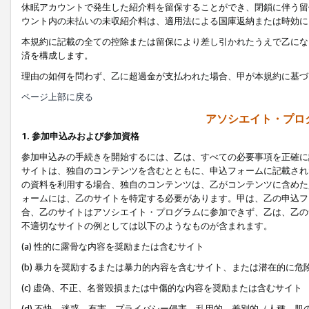
休眠アカウントで発生した紹介料を留保することができ、閉鎖に伴う留
ウント内の未払いの未収紹介料は、適用法による国庫返納または時効に
本規約に記載の全ての控除または留保により差し引かれたうえで乙にな
済を構成します。
理由の如何を問わず、乙に超過金が支払われた場合、甲が本規約に基づ
ページ上部に戻る
アソシエイト・プロ
1. 参加申込みおよび参加資格
参加申込みの手続きを開始するには、乙は、すべての必要事項を正確に
サイトは、独自のコンテンツを含むとともに、申込フォームに記載され
の資料を利用する場合、独自のコンテンツは、乙がコンテンツに含めた
ォームには、乙のサイトを特定する必要があります。甲は、乙の申込フ
合、乙のサイトはアソシエイト・プログラムに参加できず、乙は、乙の
不適切なサイトの例としては以下のようなものが含まれます。
(a) 性的に露骨な内容を奨励または含むサイト
(b) 暴力を奨励するまたは暴力的内容を含むサイト、または潜在的に
(c) 虚偽、不正、名誉毀損または中傷的な内容を奨励または含むサイト
(d) 不快、迷惑、有害、プライバシー侵害、乱用的、差別的（人種、