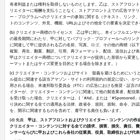
有者利益または権利を取得しないものとします。乙は、ストアフロントに
リエイターに報酬を支払うことなく、ストアフロント上での広告マテリア
ー・プログラムへのクリエイターの参加に関する（テキスト、リンク、
トのコンテンツ、外見、機能、URLおよびその他全ての要素を決定で
(b) クリエイター商標のライセンス 乙は甲に対し、本インフルエン
の最長期間にわたり、甲に対してパブリック・プロフィールへのリンク
に関連して甲に提供される乙の名前、写真、ロゴ、その他の商標（以下
複製、再生、翻案、翻訳、引用、再フォーマット、配信、送信および表
甲はクリエイター商標についてクリエイターが提供した形状から変更し
ーマットまたはサイズ変更を目的とする場合を除きます。）
(c) クリエイター・コンテンツおよびサイト 疑義を避けるためにい
ル提出に関連する該当アマゾン・サイトの利用規約の規定に従い、かつ、
用される場合、米連邦取引委員会（FTC）の広告における推奨・証言
イターが、クリエイター・コンテンツに関連して他の製造業者、配信業
を受け取った場合、クリエイターは、(「#Ad」または「#Sponsor
り決めに関する全ての適用ある法律、政省令、規則、規制、命令、許認
を、開示に関連するものを含めて、遵守する責任も負います。
(d) 免責
甲は、ストアフロントおよびクリエイター・コンテンツの作
クリエイター・コンテンツに対する全ての請求、損害、損失、責任、費
ンサーならびに甲およびこれら各社の従業員、役員、取締役および代表