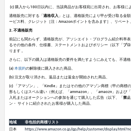
(c) 購入から180日以内に、当該商品がお客様宛に出荷され、お客
適格販売に対する「
適格収入
」とは、適格販売により甲が受け取る金額
ービス料、クレジット［注：Amazonポイントを含みます］、リベー
2. 不適格販売
前記にも関わらず、適格販売が、アソシエイト・プログラム紹介料率表
るその他の条件、仕様書、ステートメントおよびポリシー（以下「
プロ
ります 。
さらに、以下の購入は適格販売の要件を満たすようにみえても、不適格
(a)
本規約
の解除後に購入された商品、
(b) 注文が取り消され、返品または返金が開始された商品、
(c) 「アマゾン」、「Kindle」またはその他のアマゾン商標（甲
形もしくはスペル違い（例えば、「ammazon」、「amaozn」およ
入札またはオークションへの参加を通じて購入した広告（以下、「
禁止
ン・ サイトに紹介されたお客様が購入した商品、
地域
非包括的商標リスト
日本
https://www.amazon.co.jp/gp/help/customer/display.html