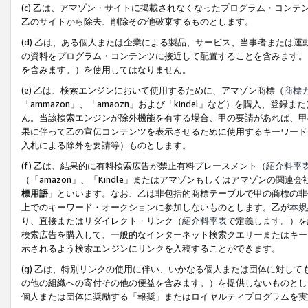
(c) 乙は、アマゾン・サイトに掲載されなくなったプログラム・コン
乙のサイトから除去、削除その他破棄するものとします。
(d) 乙は、ある個人または企業による製品、サービス、当事者または
の資料をプログラム・コンテンツに接近して配置することを含みます。
を含みます。）を使用してはなりません。
(e) 乙は、検索エンジンにおいて使用するために、アマゾン商標（
商標
「ammazon」、「amaozn」および「kindel」など）を購入
ん。当該検索エンジンが除外機能を有する場合、甲の要請があれば、甲
果に伴って乙の宣伝コンテンツを表示させるために使用するキーワード
入札による除外を要請等）ものとします。
(f) 乙は、結果的に有料検索広告が禁止有料プレースメント（
紹介料率
（「amazon」、「Kindle」またはアマゾンもしくはアマゾンの
標用語
」といいます。なお、乙は非包括的商標テーブルで甲の商標の非
上でのキーワード・オークションに参加しないものとします。乙が
本規
り、直接またはリダイレクト・リンク（
紹介料率表
で定義します。）を
検索広告を購入して、一般的なインターネット検索クエリーまたはキー
示されるよう検索エンジンにリンクを入稿することができます。
(g) 乙は、特別リンクの使用に伴い、いかなる個人または団体に対し
の他の組織への寄付その他の便益を含みます。）を提供しないものとし
個人または団体に奨励する「報奨」またはロイヤルティプログラムを実