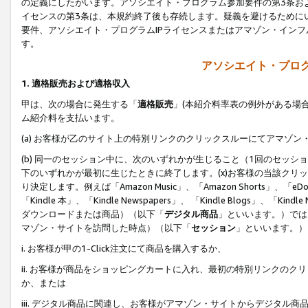
の定義にしたがいます。アソシエイト・プログラム参加要件の第3条お
イセンスの第3条は、本規約終了後も存続します。疑義を避けるためにい
要件、アソシエイト・プログラムIPライセンスまたはアマゾン・イン
す。
アソシエイト・プログ
1. 適格販売および適格収入
甲は、次の場合に発生する「
適格販売
」(本紹介料率表の例外がある場
ム紹介料を支払います。
(a) お客様が乙のサイト上の特別リンクのクリックスルーにてアマゾン
(b) 同一のセッション中に、次のいずれかが生じること（1回のセッ
下のいずれかが最初に生じたときに終了します。(x)お客様の当該クリッ
り決定します。例えば「Amazon Music」、「Amazon Shorts」、「eDo
「Kindle 本」、「Kindle Newspapers」、 「Kindle Blogs」、「
ダウンロードまたは商品）（以下「
デジタル商品
」といいます。）では
マゾン・サイトを訪問した時点）（以下「
セッション
」といいます。）
i. お客様が甲の1-Click注文にて商品を購入するか、
ii. お客様が商品をショッピングカートに入れ、最初の特別リンクの
か、または
iii. デジタル商品に関連し、お客様がアマゾン・サイトからデジタ