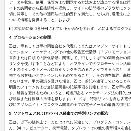
データを収集、使用、保管および開示する方法および該当する場合は第
イトの訪問者から直接情報を収集し、サイトの訪問者のブラウザにクッ
切に開示し、その他の適用法の法的要件を満たし、ならびに適用法によ
ついて情報を提供すること、および
(f)
本規約
に基づき許可されているか否かを問わず、乙によるプログラ
4. プロモーションの制限
乙は、甲もしくは甲の関連会社を代理してまたはアマゾン・サイトもし
モーション、マーケティングその他の広告宣伝活動（「プロモーション
書面または口頭での販促活動に関連して、甲もしくは甲の関連会社の商
リンクを使用することなどにより、オフラインでのプロモーション活動
イトのダイレクトメールに特別リンクを含めることができるものとしま
領するお客様がオプトインしたものであること）、その他本規約、商標
となります。甲の要請を受けた場合、乙は、前記を遵守していることを
明書のフォームおよび当該証明書の記載事項を指定します。乙が甲の要
す。疑義を避けるためにいうと、(i)適用あるマーケティング法の目的上(例
び類似または後継の法律を指します。)、乙は、特別リンクを含む各電子
びにアソシエイト・プログラム関連の全ての電子メールの最善の慣行に
5. ソフトウェアおよびデバイス経由での特別リンクの配布
乙は、以下の媒体上で、またはそれに関連して、プログラム・コンテン
ん。(a) コンピューター、携帯電話、タブレットその他の携帯端末を