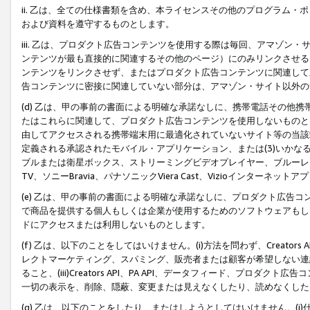
ii. 乙は、全ての仕様書類を含め、本ライセンスその他のプログラム
および資料を遵守するものとします。
iii. 乙は、プロダクト広告コンテンツを使用する際は毎回、アマゾ
ンテンツが最も直接的に関連するその他のページ）にのみリンクさせる
ンテンツをリンクさせず、またはプロダクト広告コンテンツに関連して
告コンテンツに密接に関連していない部分は、アマゾン・サイト以外の
(d) 乙は、甲の事前の書面による明確な承諾なしに、携帯電話その他
たはこれらに関連して、プロダクト広告コンテンツを使用しないものと
由してアクセスされる携帯端末用に最適化されていないサイト等の当該端
定義される承認されたモバイル・アプリケーション、または(3)いか
ブルまたは衛星ボックス、ストリーミングビデオプレイヤー、ブルーレイ
TV、ソニーBravia、パナソニックViera Cast、Vizioインター
(e) 乙は、甲の事前の書面による明確な承諾なしに、プロダクト広告
で商品を提供する個人もしくは企業が使用するためのソフトウェアもしくはその
ドにアクセスまたは利用しないものとします。
(f) 乙は、以下のことをしてはいけません。(i)方法を問わず、Creator
レクトマーケティング、スパミング、販売者または顧客が希望しない連
ること、(iii)Creators API、PA API、データフィード、プ
一切の表示を、削除、隠蔽、変更または見えなくしたり、読めなくした
(g) 乙は、以下のことをしたり、またはしようとしてはいけません。(