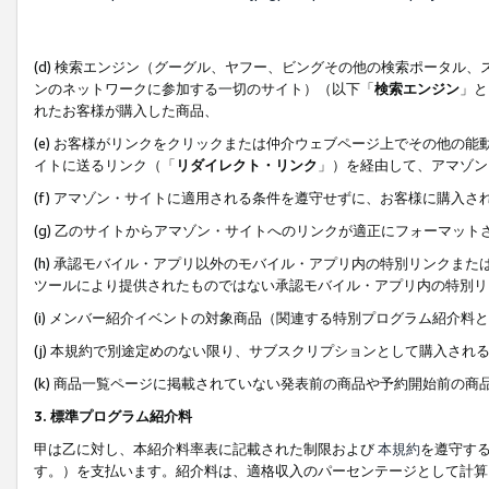
(d) 検索エンジン（グーグル、ヤフー、ビングその他の検索ポータル
ンのネットワークに参加する一切のサイト）（以下「
検索エンジン
」と
れたお客様が購入した商品、
(e) お客様がリンクをクリックまたは仲介ウェブページ上でその他の
イトに送るリンク（「
リダイレクト・リンク
」）を経由して、アマゾン
(f) アマゾン・サイトに適用される条件を遵守せずに、お客様に購入さ
(g) 乙のサイトからアマゾン・サイトへのリンクが適正にフォーマッ
(h) 承認モバイル・アプリ以外のモバイル・アプリ内の特別リンクまたはC
ツールにより提供されたものではない承認モバイル・アプリ内の特別リ
(i) メンバー紹介イベントの対象商品（関連する特別プログラム紹介料と
(j) 本規約で別途定めのない限り、サブスクリプションとして購入され
(k) 商品一覧ページに掲載されていない発表前の商品や予約開始前の商
3. 標準プログラム紹介料
甲は乙に対し、本紹介料率表に記載された制限および
本規約
を遵守す
す。）を支払います。紹介料は、適格収入のパーセンテージとして計算