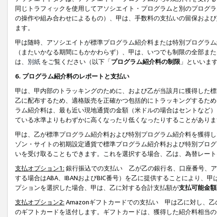
同じトラフィックを使用してアソシエイト・プログラムと別のプログラ
の操作や組み合わせによるもの）、甲は、手数料の支払いの留保および
ます。
甲は随時、アソシエイトが標準プログラム紹介料または特別プログラム
（またいかなる期間にもかかわらず）、甲は、いつでも制限の全部また
は、
別紙
をご覧ください（以下「
プログラム紹介料の制限
」といいま
6. プログラム紹介料のレポートと支払い
甲は、甲内部のトラッキングのために、および乙が当該月に獲得した標
乙に配布するため、適格販売を正確かつ包括的にトラッキングするため
ラム紹介料は、最も近い現地通貨の金額（米ドルの場合はセントなど）
ている水準よりもわずかに高くなったり低くなったりすることがありま
甲は、乙が標準プログラム紹介料および特別プログラム紹介料を獲得し
ゾン・サイトの初期設定通貨で標準プログラム紹介料および特別プログ
いを受け取ることもできます。これを選択する場合、乙は、為替レート
支払オプション1:
銀行振込での支払い 乙が乙の銀行名、口座番号、ア
する場合はABA、IBANおよびBIC番号）を乙に提供することにより
プションを選択した場合、甲は、乙に対する合計支払額が
支払可能金額
支払オプション2:
Amazonギフトカードでの支払い 甲は乙に対し、
のギフトカードを送付します。ギフトカードは、獲得した紹介料相当の