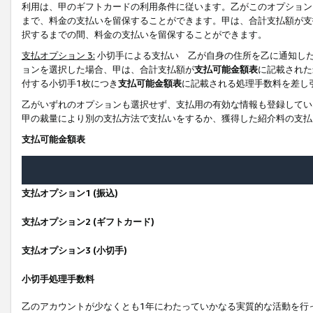
利用は、甲のギフトカードの利用条件に従います。乙がこのオプション
まで、料金の支払いを留保することができます。甲は、合計支払額が支
択するまでの間、料金の支払いを留保することができます。
支払オプション 3:
小切手による支払い 乙が自身の住所を乙に通知し
ョンを選択した場合、甲は、合計支払額が
支払可能金額表
に記載された
付する小切手1枚につき
支払可能金額表
に記載される処理手数料を差し
乙がいずれのオプションも選択せず、支払用の有効な情報も登録してい
甲の裁量により別の支払方法で支払いをするか、獲得した紹介料の支払
支払可能金額表
支払オプション1 (振込)
支払オプション2 (ギフトカード)
支払オプション3 (小切手)
小切手処理手数料
乙のアカウントが少なくとも1年にわたっていかなる実質的な活動を行