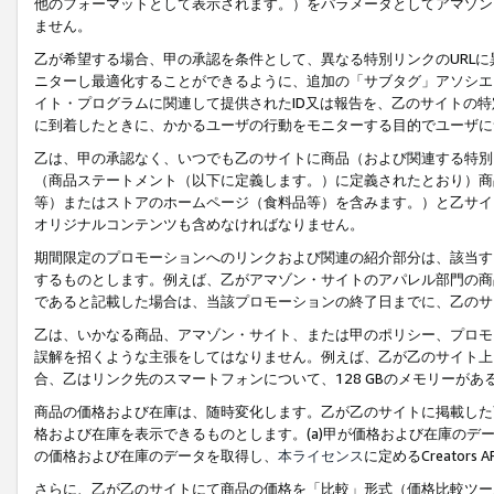
他のフォーマットとして表示されます。）をパラメータとしてアマゾン
ません。
乙が希望する場合、甲の承認を条件として、異なる特別リンクのURL
ニターし最適化することができるように、追加の「サブタグ」アソシエ
イト・プログラムに関連して提供されたID又は報告を、乙のサイトの
に到着したときに、かかるユーザの行動をモニターする目的でユーザに
乙は、甲の承認なく、いつでも乙のサイトに商品（および関連する特別
（商品ステートメント（以下に定義します。）に定義されたとおり）商
等）またはストアのホームページ（食料品等）を含みます。）と乙サイ
オリジナルコンテンツも含めなければなりません。
期間限定のプロモーションへのリンクおよび関連の紹介部分は、該当す
するものとします。例えば、乙がアマゾン・サイトのアパレル部門の商
であると記載した場合は、当該プロモーションの終了日までに、乙のサ
乙は、いかなる商品、アマゾン・サイト、または甲のポリシー、プロモ
誤解を招くような主張をしてはなりません。例えば、乙が乙のサイト上に
合、乙はリンク先のスマートフォンについて、128 GBのメモリーが
商品の価格および在庫は、随時変化します。乙が乙のサイトに掲載した
格および在庫を表示できるものとします。(a)甲が価格および在庫のデータを
の価格および在庫のデータを取得し、
本ライセンス
に定めるCreator
さらに、乙が乙のサイトにて商品の価格を「比較」形式（価格比較ツー