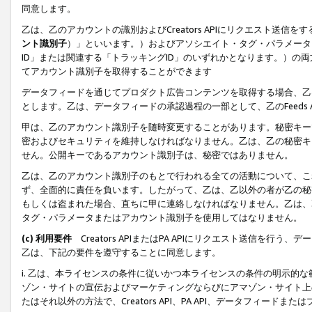
同意します。
乙は、乙のアカウントの識別およびCreators APIにリクエスト送
ント識別子
）」といいます。）およびアソシエイト・タグ・パラメータ（
ID」または関連する「トラッキングID」のいずれかとなります。）の両方
てアカウント識別子を取得することができます
データフィードを通じてプロダクト広告コンテンツを取得する場合、乙は、Cre
とします。乙は、データフィードの承認過程の一部として、乙のFeeds
甲は、乙のアカウント識別子を随時変更することがあります。秘密キー
密およびセキュリティを維持しなければなりません。乙は、乙の秘密キ
せん。公開キーであるアカウント識別子は、秘密ではありません。
乙は、乙のアカウント識別子のもとで行われる全ての活動について、こ
ず、全面的に責任を負います。したがって、乙は、乙以外の者が乙の秘
もしくは盗まれた場合、直ちに甲に連絡しなければなりません。乙は、
タグ・パラメータまたはアカウント識別子を使用してはなりません。
(c) 利用要件
Creators APIまたはPA APIにリクエスト送信を
乙は、下記の要件を遵守することに同意します。
i. 乙は、本ライセンスの条件に従いかつ本ライセンスの条件の明示的
ゾン・サイトの宣伝およびマーケティングならびにアマゾン・サイト上
たはそれ以外の方法で、Creators API、PA API、データフィー