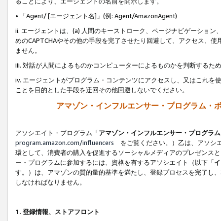
ることにより、エージェントの名前を開示します。
• 「Agent/ [エージェント名]」(例: Agent/AmazonAgent)
ii. エージェントは、(a) 人間のキーストローク、ページナビゲーシ
めのCAPTCHAやその他の手段を完了させたり回避して、アクセス、
ません。
iii. 対話が人間によるものかコンピューターによるものかを判断する
iv. エージェントがプログラム・コンテンツにアクセスし、又はこれ
ことを目的とした手段を迂回その他回避しないでください。
アマゾン・インフルエンサー・プログラム・
アソシエイト・プログラム「
アマゾン・インフルエンサー・プログラム
program.amazon.com/influencers
をご覧ください。）乙は、アソシエ
環として、消費者の購入を促進するソーシャルメディアのプレゼンスと
ー・プログラムに参加するには、資格を有するアソシエイト（以下「
イ
す。）は、アマゾンの質的量的基準を満たし、登録プロセスを完了し、
しなければなりません。
1.
登録情報、ストアフロント