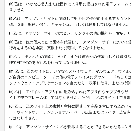
(h) 乙は、いかなる個人または団体により甲に提出された電子フォー
りません。
(i) 乙は、アマゾン・サイトに関連して甲のお客様が使用するアカウ
請、収集、取得、保存、キャッシュ、もしくは使用してはなりません。
(j) 乙は、アマゾン・サイトのボタン、リンクその他の機能を、変更
(k) 乙は、他の個人または団体を代理して、アマゾン・サイトにおい
行為をするのを承認、支援または奨励してはなりません。
(l) 乙は、甲と乙との関係について、または何らかの機能もしくは取
理的可能性のある行為を行ってはなりません。
(m) 乙は、乙のサイトに、いかなるスパイウェア、マルウェア、ウィ
が自身のコンピューター その他の電子デバイスにダウンロードもしく
ソフトウェア・アプリケーションを含めたり、表示したり、または特別
(n) 乙は、モバイル・アプリ内に組み込まれたアプリ内ウェブブラウザ
イトの中でフレーム化してはなりません。ただし、乙のサイト上で参加
(o) 乙は、乙のサイト上の素材と密接に関連して商品を宣伝する乙の
ー・ウィンドウ、トランジショナル・ページ広告またはレイヤー広告内
てはなりません。
(p) 乙は、アマゾン・サイトに乙が掲載することができるいかなるコ