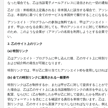
なった場合でも、乙は当該電子メールアドレスに送信された一切の通知
乙が［注：米租税法上定義される］非米国人に該当する場合で、アソシ
乙は、本規約に基づく全てのサービスを米国外で履行することになるも
アソシエイト・プログラムへの参加は無料であり、甲はアソシエイト・
ます。甲はいかなる企業に対しても、甲のアソシエイトに対して有料の
のため、このような企業が（アマゾンの名前を利用しようとする企業で
い。
2. 乙のサイト上のリンク
(a) 特別リンク
乙はアソシエイト・プログラムに申し込んだ後、乙のサイト上に特別リ
および紹介料の発生が可能となります。
特別リンクでは、甲が乙に割り当てたアソシエイトIDを使用しなけれ
(b) 全ての特別リンクに適用される一般要件
特別リンクは乙が制作するか、または甲が乙に対して提供することがで
た場合は、乙は乙のサイト上にある当該種類のリンクの表示を中止しな
配置、ならびに（乙が制作したか甲が乙に対して提供したかを問わず）
切なフォーマットを含むことを確認する責任を単独で負います。乙は、
別リンクは、乙のサイトから直接アクセスしなければなりません。例えば、