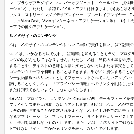
ン（ブラウザプラグイン、ヘルパーオブジェクト、ツールバー、拡張機
ーション）。ただし、承認モバイル・アプリは除きます。(b) あらゆ
ックス、ストリーミングビデオプレイヤー、ブルーレイプレイヤー、DVDプ
ニックViera Cast、Vizioインターネットアプリケーション等）。(
ェアその他のアプリケーション。
6. 乙のサイトのコンテンツ
乙は、乙のサイトのコンテンツについて単独で責任を負い、以下記載の
(a) 乙は、いかなる方法であれ、追加情報を加えることも含め、プロ
ンツの改ざんをしてはなりません。ただし、乙は、当初の比率を維持し
することや、テキストの意味を大幅に変更しない方法または事実として
コンテンツの一部を省略することはできます。甲が乙に提供することが
シー規約情報へのリンク）としてフォーマットされていないアマゾン・
設けることなく、乙は、「プライバシー情報」へのリンクを削除したり
または判読できないようにしないものとします。
(b) 乙は、プログラム・コンテンツやCreators API、データフ
ブライセンスまたは譲渡しないものとします。例えば、乙は、乙がプロ
はその他付与することが要求されるような、乙サイト以外での広告（サ
なるアプリケーション、プラットフォーム、サイトまたはサービス上で
り、使用を奨励しないものとします。 また、乙は、乙のサイトではな
トではないサイト上でかかるリンクを表示しないものとします。