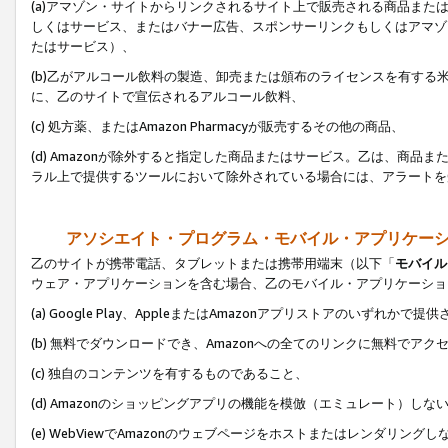
(a)アマゾン・サイトからリンクされるサイト上で販売される商品またはサ
しくはサービス、またはバナー広告、スポンサーリンクもしくはアマゾ
たはサービス）、
(b)乙がアルコール飲料の製造、卸売または頒布のライセンスを有す
に、乙のサイトで宣伝されるアルコール飲料、
(c) 処方薬、またはAmazon Pharmacyが販売するその他の商品、
(d) Amazonが除外すると指定した商品またはサービス。乙は、商品また
ラル上で提供するツールにおいて除外されている場合には、アラートを
アソシエイト・プログラム・モバイル・アプリケー
乙のサイトが携帯電話、タブレットまたは携帯用端末（以下「
モバイル
ウェア・アプリケーションを含む場合、乙のモバイル・アプリケーショ
(a) Google Play、AppleまたはAmazonアプリストアのいずれかで
(b) 無料でダウンロードでき、Amazonへの全てのリンクに無料でアク
(c) 独自のコンテンツを有するものであること、
(d) Amazonのショッピングアプリの機能を模倣（エミュレート）しな
(e) WebViewでAmazonのウェブページをホストまたはレンダリング