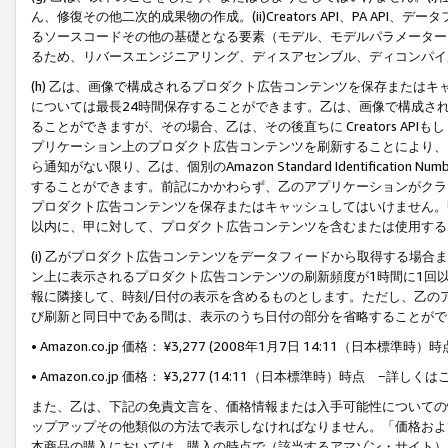
ん、修復その他二次的成果物の作成。(ii)Creators API、PA 
るソースコードその他の基礎となる要素（モデル、モデルパラメーター
るため、リバースエンジニアリング、ディスアセンブル、ディコンパイ
(h) 乙は、画像で構成されるプロダクト広告コンテンツを保存または
については最長24時間保存することができます。乙は、画像で構成さ
ることができますが、その場合、乙は、その後直ちに Creators AP
プリケーション上のプロダクト広告コンテンツを刷新することにより、
ら通知がない限り、乙は、個別のAmazon Standard Identification Nu
することができます。前記にかかわらず、乙のアプリケーションがクラ
プロダクト広告コンテンツを保存またはキャッシュしてはいけません。
以内に、甲に対して、プロダクト広告コンテンツを含むまたは使用する
(i) 乙がプロダクト広告コンテンツをデータフィードから取得する場合または
ン上に表示されるプロダクト広告コンテンツの刷新頻度が1時間に1回
報に隣接して、時刻/日付の表示を含めるものとします。ただし、乙の
び刷新と同日中である間は、表示のうち日付の部分を省略することがで
• Amazon.co.jp 価格： ¥3,277 (2008年1月7日 14:11（日本標準
• Amazon.co.jp 価格： ¥3,277 (14:11（日本標準時）時点 −詳しくは
また、乙は、下記の免責文言を、価格情報または入手可能性についての
ップアップその他類似の方法で表示しなければなりません。「価格およ
本商品の購入においては、購入の時点で（該当するアマゾン・サイト）