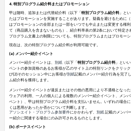
4. 特別プログラム紹介料またはプロモーション
甲は随時、追加または代替紹介料（以下「
特別プログラム紹介料
」とい
たはプロモーションを実施することがあります。疑義を避けるために（
はプロモーションの全部または一部をいつでも中止または変更する権利
て（商品購入を含まないものも）、紹介料率表の第2条において特定さ
プログラム文書上の制限についても、特別プログラムまたはプロモーシ
現在は、次の特別プログラム紹介料が利用可能です。
(a) メンバー紹介イベント
メンバー紹介イベントは、
別紙
（以下「
特別プログラム紹介料
」といい
ベントの参加資格のあるお客様が乙のサイト上の特別リンクをクリック
び(2)そのセッション中にお客様が
別紙
記載のメンバー紹介行為を完了
ム紹介料を獲得します。
メンバー紹介イベントが違反またはその他の悪用により不適格となった
ウェアの利用、一人の個人による複数のメンバー紹介イベント、メンバ
ベント）、甲は特別プログラム紹介料を支払いません。いずれの場合に
くは悪用があったか否かについて判断します。
アソシエイト・プログラム参加要件
にかかわらず、
別紙
記載のメンバー
ー紹介に関連する場合にのみ許可されるものとします。
(b) ボーナスイベント