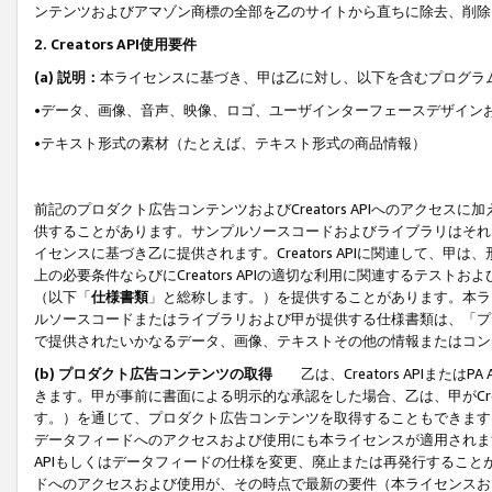
ンテンツおよびアマゾン商標の全部を乙のサイトから直ちに除去、削除
2. Creators API使用要件
(a) 説明：
本ライセンスに基づき、甲は乙に対し、以下を含むプログラ
•データ、画像、音声、映像、ロゴ、ユーザインターフェースデザイン
•テキスト形式の素材（たとえば、テキスト形式の商品情報）
前記のプロダクト広告コンテンツおよびCreators APIへのアクセスに
供することがあります。サンプルソースコードおよびライブラリはそれ
イセンスに基づき乙に提供されます。Creators APIに関連して
上の必要条件ならびにCreators APIの適切な利用に関連するテ
（以下「
仕様書類
」と総称します。）を提供することがあります。本ラ
ルソースコードまたはライブラリおよび甲が提供する仕様書類は、「プ
で提供されたいかなるデータ、画像、テキストその他の情報またはコン
(b) プロダクト広告コンテンツの取得
乙は、Creators APIま
きます。甲が事前に書面による明示的な承認をした場合、乙は、甲がCreator
す。）を通じて、プロダクト広告コンテンツを取得することもできます
データフィードへのアクセスおよび使用にも本ライセンスが適用されます。乙は
APIもしくはデータフィードの仕様を変更、廃止または再発行することがで
ドへのアクセスおよび使用が、その時点で最新の要件（本ライセンスお