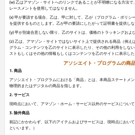
(w) 乙はアマゾン・サイトへのリンクであることが不明瞭になる方法
レースメントを使用してはなりません。
(x) 甲が要請する場合、乙は、甲に対して、乙が（プログラム・ポリ
を提供するものとします。乙が甲の要請にしたがって証明書を提供しな
(y) 甲が別途合意しない限り、乙のサイトは、価格のトラッキングお
(z) 乙は、アマゾン・サイトではないサイト上で提供される商品（例
グラム・コンテンツを乙のサイトに表示したり、その他の利用をしない
ストもしくはその他の情報もしくはコンテンツを乙のサイトに表示した
アソシエイト・プログラムの商
1. 商品
アソシエイト・プログラムにおける「商品」とは、本商品ステートメン
物理的またはデジタルの商品を指します。
2. サービス
現時点において、アマゾン・ホーム・サービス以外のサービスについて
3. 除外商品
前記にかかわらず、以下のアイテムおよびサービスは、現時点において
といいます。）