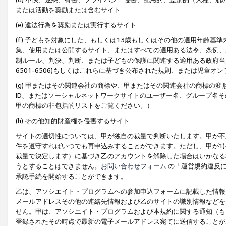
または活動を奨励または含むサイト
(e) 違法行為を奨励または実行するサイト
(f) 子どもを対象にした、もしくは13歳もしくはその他の適用年齢
集、使用または公開するサイト、またはすべての適用ある法令、条例、
制ルール、判決、判断、または子どもの保護に関連する適用ある政府当局の要
6501-6506)もしくはこれらに基づき公布された規則、または児童オ
(g) 甲またはその関連会社の商標や、甲またはその関連会社の商標の
ID、またはソーシャルネットワークサイトのユーザー名、グループ名
甲の商標の非包括的リストをご覧ください。）
(h) その他知的財産権を侵害するサイト
サイトの適切性については、甲が独自の裁量で判断いたします。甲が不
件を遵守すればいつでも再申込みすることができます。ただし、甲が1)
裁量で決定します）に基づき乙のアカウントを解除した場合はいかなる
うとすることはできません。
お問い合わせフォーム
の「運営規約違反に
承認手続を開始することができます。
乙は、アソシエイト・プログラムへの参加申込フォームに記載した情報
メールアドレスその他の連絡先情報および乙のサイトの識別情報などを
せん。甲は、アソシエイト・プログラムおよび本規約に関する通知（も
登録されたその時点で最新の電子メールアドレス宛てに送信することが