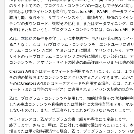
のサイト上でのみ、プログラム・コンテンツの一部として甲が乙に対し
様書および本ライセンスを遵守してCreators API、PA API、
取消可能、譲渡不可、サブライセンス不可、非独占的、無償のライセン
テンツのダウンロード、複製その他利用、またはデータマイニング、ロ
を避けるためにいうと、プログラム・コンテンツには、Creators AP
乙は、
本規約
の条件を遵守し、かつ本規約で付与された明示的なライセ
ることなく、乙は、(a)プログラム・コンテンツを、エンドユーザに
グラム・コンテンツに対してまたはこれに関連してリンクしたり、アマ
サイトのうちプログラム・コンテンツに密接に関連しない部分には、ア
コンテンツを、アマゾン・サイトの関連の商品詳細ページまたは他の関
Creators APIまたはデータフィードを利用することにより、乙は、
その他の情報およびコンテンツにアクセスすることができます。乙がこ
ためにCreators APIまたはデータフィードを利用する場合、乙は、こ
ィード（または同等のサービス）に適用されるライセンス契約の規定を
乙は、プログラム・コンテンツを使用して、知的財産権その他法的権利
したAI生成コンテンツを直接的または間接的に大規模言語モデル、マ
しないものとし、また、第三者をしてこれを行わせないものとします。
本ライセンスは、乙がプログラム文書（紹介料率表にて定義します。）
終了します。さらに、甲は、乙に対して書面で通知することにより、本
場合または甲が随時要請する場合、乙は、プログラム・コンテンツ（Cre