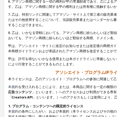
6. アマゾン商標に関する一切の権利が甲の専属財産であり、乙によ
す。乙は、アマゾン商標に関する甲の権利または所有権に抵触するいか
7. 乙は、特別リンクに関連してアマゾン・サイト上で第三者の販売
たはその他使用することについて、当該販売業者またはベンダーから書
することはできません。
8. 乙は、いかなる管轄においても、アマゾン商標に紛らわしいほど
おいても、アマゾン商標に紛らわしいほど類似する商標、ドメイン名、
甲は、アソシエイト・サイトに改定のお知らせまたは改定後の商標ガイ
本商標ガイドラインおよび承認されたアマゾン商標を改定することがで
甲は、許可を得ないいかなる使用または本ガイドラインに準拠しないい
により行使することができるものとします。
アソシエイト・プログラムIPラ
本ライセンスは、乙のアソシエイト・プログラムへの参加に関連して乙
本規約
を受け入れることにより、または、本商品に関する一定の種類の
広告コンテンツ
」といいます。）へのアクセスおよび利用ができる専有
「
Creators API
」といいます。）へのアクセスもしくは使用により、
1. プログラム・コンテンツへの限定的ライセンス
本規約
の条件にしたがい、および本規約（本ライセンスおよびその他の
加する目的に限り、甲は本規約により乙に対して、(a) プログラム・コ