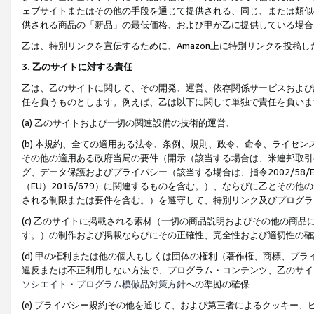
ェブサイトまたはその他の手段を通じて提供される、同じ、または類似
供される商品の「新品」の最低価格、および甲が乙に提供している場合
乙は、特別リンクを宣伝するために、Amazon上に特別リンクを投稿し
3. 乙のサイトに対する責任
乙は、乙のサイトに関して、その開発、運営、依存関係サービスおよび
任を負うものとします。例えば、乙は以下に関して単独で責任を負いま
(a) 乙のサイトおよび一切の関連設備の技術的運営、
(b) 本規約、全ての適用ある法令、条例、規則、政令、命令、ライセ
その他の適用ある政府当局の要件（開示（該当する場合は、米連邦取引
グ、データ保護およびプライバシー（該当する場合は、指令2002/58
（EU）2016/679）に関連するものを含む。）、ならびに乙とそ
される制限または要件を含む。）を遵守して、特別リンク及びプログラ
(c) 乙のサイトに掲載される素材（一切の商品説明およびその他の商
す。）の制作および掲載ならびにその正確性、完全性および適切性の確
(d) 甲の権利または他の個人もしくは団体の権利（著作権、商標、プ
違反または不正利用しない方法で、プログラム・コンテンツ、乙のサイ
ソシエイト・プログラム模倣品対策方針
への準拠の確保
(e) プライバシー規約その他を通じて、および第三者によるクッキー