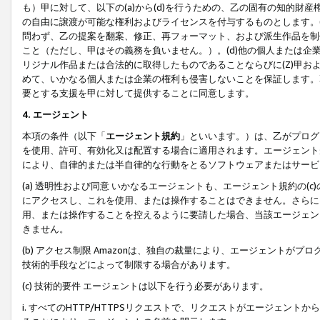
も）甲に対して、以下の(a)から(d)を行うための、乙の固有の知的
の自由に譲渡が可能な権利およびライセンスを付与するものとします。(
問わず、乙の提案を翻案、修正、再フォーマット、および派生作品を制
こと（ただし、甲はその義務を負いません。）。(d)他の個人または企
リジナル作品または合法的に取得したものであることならびに(Z)甲
めて、いかなる個人または企業の権利も侵害しないことを保証します。
要とする支援を甲に対して提供することに同意します。
4. エージェント
本項の条件（以下「
エージェント規約
」といいます。）は、乙がプログ
を使用、許可、有効化又は配置する場合に適用されます。エージェント
により、自律的または半自律的な行動をとるソフトウェアまたはサービ
(a) 透明性および同意 いかなるエージェントも、エージェント規約の
にアクセスし、これを使用、または操作することはできません。さらに、
用、または操作することを控えるように要請した場合、当該エージェン
きません。
(b) アクセス制限 Amazonは、独自の裁量により、エージェント
技術的手段などによって制限する場合があります。
(c) 技術的要件 エージェントは以下を行う必要があります。
i. すべてのHTTP/HTTPSリクエストで、リクエストがエージェ