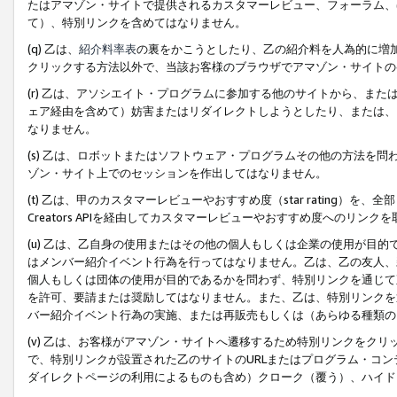
たはアマゾン・サイトで提供されるカスタマーレビュー、フォーラム、
て）、特別リンクを含めてはなりません。
(q) 乙は、
紹介料率表
の裏をかこうとしたり、乙の紹介料を人為的に増
クリックする方法以外で、当該お客様のブラウザでアマゾン・サイトの
(r) 乙は、アソシエイト・プログラムに参加する他のサイトから、ま
ェア経由を含めて）妨害またはリダイレクトしようとしたり、または、
なりません。
(s) 乙は、ロボットまたはソフトウェア・プログラムその他の方法を
ゾン・サイト上でのセッションを作出してはなりません。
(t) 乙は、甲のカスタマーレビューやおすすめ度（star rating
Creators APIを経由してカスタマーレビューやおすすめ度へのリンク
(u) 乙は、乙自身の使用またはその他の個人もしくは企業の使用が目
はメンバー紹介イベント行為を行ってはなりません。乙は、乙の友人、
個人もしくは団体の使用が目的であるかを問わず、特別リンクを通じて
を許可、要請または奨励してはなりません。また、乙は、特別リンクを
バー紹介イベント行為の実施、または再販売もしくは（あらゆる種類の
(v) 乙は、お客様がアマゾン・サイトへ遷移するため特別リンクをク
で、特別リンクが設置された乙のサイトのURLまたはプログラム・コ
ダイレクトページの利用によるものも含め）クローク（覆う）、ハイド