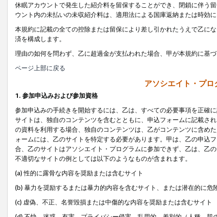
休眠アカウントで発生した紹介料を留保することができ、閉鎖に伴う留
ウント内の未払いの未収紹介料は、適用法による国庫返納または時効に
本規約に記載の全ての控除または留保により差し引かれたうえで乙にな
済を構成します。
理由の如何を問わず、乙に超過金が支払われた場合、甲が本規約に基づ
ページ上部に戻る
アソシエイト・プロ
1. 参加申込みおよび参加資格
参加申込みの手続きを開始するには、乙は、すべての必要事項を正確に
サイトは、独自のコンテンツを含むとともに、申込フォームに記載され
の資料を利用する場合、独自のコンテンツは、乙がコンテンツに含めた
ォームには、乙のサイトを特定する必要があります。甲は、乙の申込フ
合、乙のサイトはアソシエイト・プログラムに参加できず、乙は、乙の
不適切なサイトの例としては以下のようなものが含まれます。
(a) 性的に露骨な内容を奨励または含むサイト
(b) 暴力を奨励するまたは暴力的内容を含むサイト、または潜在的に
(c) 虚偽、不正、名誉毀損または中傷的な内容を奨励または含むサイト
(d) 不快、迷惑、有害、プライバシー侵害、乱用的、差別的（人種、