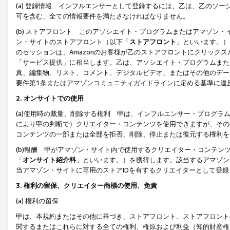
(a) 登録情報 インフルエンサーとして登録するには、乙は、乙のソ
可を含む、全ての情報要件を満たさなければなりません。
(b) ストアフロント このアソシエイト・プログラムまたはアマゾン
ン・サイトのストアフロント（以下「
ストアフロント
」といいます。）
のセッションは、Amazonのお客様が乙のストアフロントにクリック
「サービス提供」に相当します。乙は、アソシエイト・プログラムまた
真、編集物、リスト、コメント、デジタルビデオ、またはその他のデー
要件第1条または
アマゾンコミュニティガイドライン
に定める基準に違
2.
オンサイトでの使用
(a)使用時の裁量、削除する権利 甲は、インフルエンサー・プログラ
により甲の判断で）クリエイター・コンテンツを使用できますが、その
コンテンツの一部または全部を拒否、削除、停止または復元する権利を
(b)報酬 甲がアマゾン・サイト内で使用するクリエイター・コンテン
「
オンサイト紹介料
」といいます。）を獲得します。該当するアマゾン
当アマゾン・サイトに専用のストアIDを有するクリエイターとして登
3.
権利の留保、クリエイター商標の使用、免責
(a) 権利の留保
甲は、本規約またはその他に基づき、ストアフロント、ストアフロント
関するまたはこれらに対する全ての権利、権原および利益（知的財産権