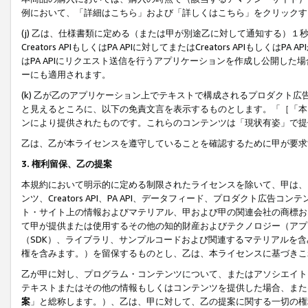
例において、「詳細はこちら」および「詳しくはこちら」をクリックす
(j) 乙は、仕様書類に定める（または甲が別途乙に対して通知する）
Creators APIもしくはPA APIに対してまたはCreators APIもしく
はPA APIにリクエスト送信を行うアプリケーションを作成し公開し
ーにも適用されます。
(k) 乙が乙のアプリケーション上でテキストで構成されるプロダクト
と見えるところに、以下の免責文言を表示するものとします。「［「本
ンにより提供されたものです。これらのコンテンツは「現状有姿」で提
乙は、乙が本ライセンスを遵守していることを確認するために甲が要求
3. 権利留保、乙の提案
本規約において明示的に定める制限されたライセンスを除いて、甲は、
ンツ、Creators API、PA API、データフィード、プロダクト
ト・サイト上の情報およびマテリアル、甲および甲の関連会社の商標お
て甲が提供または使用するその他の知的財産およびテクノロジー（アプ
（SDK）、ライブラリ、サンプルコードおよび関連するマテリアルを
権を含みます。）を留保するものとし、乙は、本ライセンスに基づきこ
乙が甲に対し、プログラム・コンテンツについて、またはアソシエイト
テキストまたはその他の情報もしくはコンテンツを提供した場合、また
案
」と総称します。）、乙は、甲に対して、乙の提案に関する一切の権