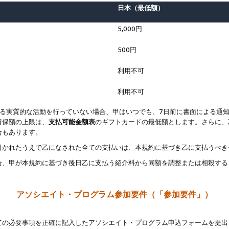
日本（最低額）
5,000円
500円
利用不可
利用不可
なる実質的な活動を行っていない場合、甲はいつでも、7日前に書面による通
留保額の上限は、
支払可能金額表
のギフトカードの最低額とします。さらに、
合もあります。
引かれたうえで乙になされた全ての支払いは、本規約に基づき乙に支払うべき
合、甲が本規約に基づき後日乙に支払う紹介料から同額を調整または相殺する
アソシエイト・プログラム参加要件（「参加要件」）
ての必要事項を正確に記入したアソシエイト・プログラム申込フォームを提出