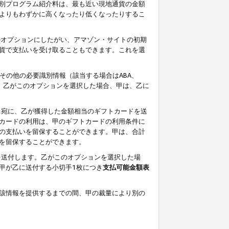
別プログラム紹介料は、最も近い現地通貨の金額
よりもわずかに高くなったり低くなったりするこ
のオプションにしたがい、アマゾン・サイトの初期
貨で支払いを受け取ることもできます。これを選
その他の必要識別情報（該当する場合はABA、
す。乙がこのオプションを選択した場合、甲は、乙に
ス宛に、乙が獲得した金額相当のギフトカードを送
カードの利用は、甲のギフトカードの利用条件に
の支払いを留保することができます。甲は、合計
を留保することができます。
を送付します。乙がこのオプションを選択した場
甲が乙に送付する小切手1枚につき
支払可能金額表
該情報を提供するまでの間、甲の裁量により別の