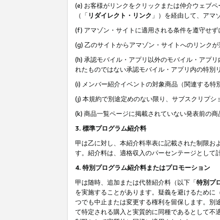
(e) お客様がリンクをクリックまたは仲介ウェ
（「
リダイレクト・リンク
」）を経由して、アマ
(f) アマゾン・サイトに適用される条件を遵守せ
(g) 乙のサイトからアマゾン・サイトへのリン
(h) 承認モバイル・アプリ以外のモバイル・アプリ
れたものではない承認モバイル・アプリ内の特別
(i) メンバー紹介イベントの対象商品（関連する
(j) 本規約で別途定めのない限り、サブスクリプ
(k) 商品一覧ページに掲載されていない発表前の
3. 標準プログラム紹介料
甲は乙に対し、本紹介料率表に記載された制限お
す。紹介料は、適格収入のパーセンテージとして
4. 特別プログラム紹介料またはプロモーション
甲は随時、追加または代替紹介料（以下「
特別プ
を実施することがあります。疑義を避けるために
つでも中止または変更する権利を留保します。別
て特定される購入と実質的に同種であるとして不