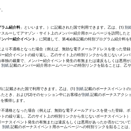
す。
グラム紹介料
」といいます。）に記載された国で利用できます。乙は、(1)
別
スルーしてアマゾン・サイト上のメンバー紹介用ホームページを訪問したとき
メンバー紹介イベント
」に関連して、第4(a)条記載の特別プログラム紹介料
により不適格となった場合（例えば、無効な電子メールアドレスを使った登録
バー紹介イベントの繰り返し、乙のサイト上の特別リンクから生じないメンバ
の単独の裁量で、メンバー紹介イベント発生の有無または違反もしくは悪用が
、
別紙
記載のメンバー紹介用ホームページへの特別リンクを貼ることは、乙サ
に記載された国で利用できます。乙は、(1)
別紙
記載のボーナスイベントの
たとき、および(2)そのセッション中にお客様が
別紙
記載のボーナスアクシ
料を獲得します。
り不適格となった場合（例えば、無効な電子メールアドレスを使った登録、ボ
ントの繰り返し、乙のサイト上の特別リンクから生じないボーナスイベント）
ボーナスイベント発生の有無または違反もしくは悪用があったか否かについて
、
別紙
記載のボーナスイベント用ホームページへの特別リンクを貼ることは