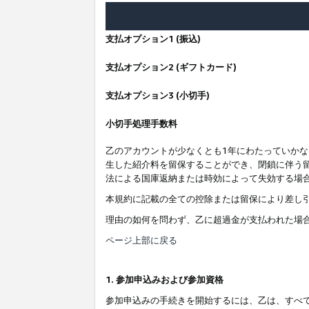
支払オプション1 (振込)
支払オプション2 (ギフトカード)
支払オプション3 (小切手)
小切手処理手数料
乙のアカウントが少なくとも1年にわたっていか
生した紹介料を留保することができ、閉鎖に伴う
法による国庫返納または時効によって失効する場
本規約に記載の全ての控除または留保により差し
理由の如何を問わず、乙に超過金が支払われた場
ページ上部に戻る
1. 参加申込みおよび参加資格
参加申込みの手続きを開始するには、乙は、すべ