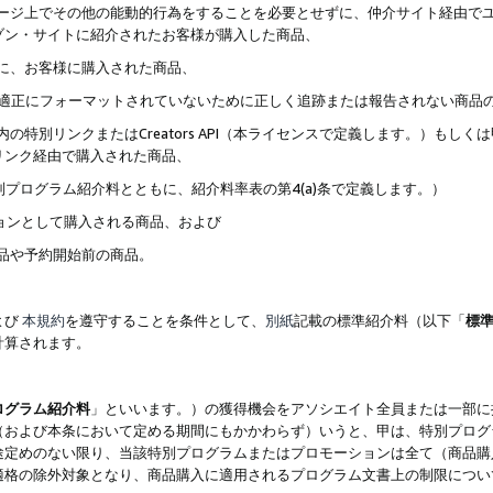
ブページ上でその他の能動的行為をすることを必要とせずに、仲介サイト経由で
ゾン・サイトに紹介されたお客様が購入した商品、
ずに、お客様に購入された商品、
クが適正にフォーマットされていないために正しく追跡または報告されない商品
内の特別リンクまたはCreators API（本ライセンスで定義します。）も
リンク経由で購入された商品、
特別プログラム紹介料とともに、紹介料率表の第4(a)条で定義します。）
ションとして購入される商品、および
商品や予約開始前の商品。
よび
本規約
を遵守することを条件として、
別紙
記載の標準紹介料（以下「
標
計算されます。
ログラム紹介料
」といいます。）の獲得機会をアソシエイト全員または一部に
（および本条において定める期間にもかかわらず）いうと、甲は、特別プログ
途定めのない限り、当該特別プログラムまたはプロモーションは全て（商品購
適格の除外対象となり、商品購入に適用されるプログラム文書上の制限につい