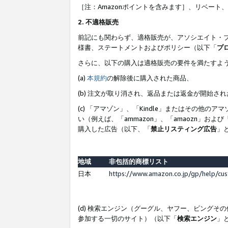
［注：Amazonポイントを含みます］、リベー
2. 不適格販売
前記にも関わらず、適格販売が、アソシエイト・
様書、ステートメントおよびポリシー（以下「
プ
さらに、以下の購入は適格販売の要件を満たすよ
(a)
本規約
の解除後に購入された商品、
(b) 注文が取り消され、返品または返金が開始さ
(c) 「アマゾン」、「Kindle」またはその
い（例えば、「ammazon」、「amaozn」お
購入した広告（以下、「
禁止リスティング広告
」
地域
非包括的商標リスト
日本
https://www.amazon.co.jp/gp/help/cu
(d) 検索エンジン（グーグル、ヤフー、ビング
参加する一切のサイト）（以下「
検索エンジン
」