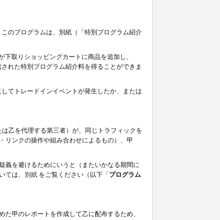
す。このプログラムは、別紙（「特別プログラム紹介
者が下取りショッピングカートに商品を追加し、
記載された特別プログラム紹介料を得ることができま
違反してトレードインイベントが発生したか、または
たは乙を代理する第三者）が、同じトラフィックを
・リンクの操作や組み合わせによるもの）、甲
疑義を避けるためにいうと（またいかなる期間に
いては、
別紙
をご覧ください（以下「
プログラム
めた甲のレポートを作成して乙に配布するため、