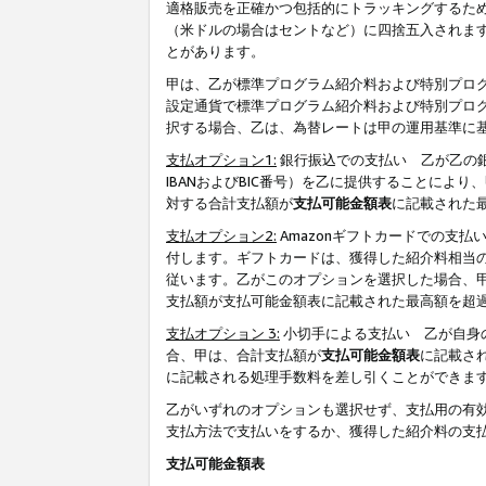
適格販売を正確かつ包括的にトラッキングするた
（米ドルの場合はセントなど）に四捨五入されま
とがあります。
甲は、乙が標準プログラム紹介料および特別プロ
設定通貨で標準プログラム紹介料および特別プロ
択する場合、乙は、為替レートは甲の運用基準に
支払オプション1:
銀行振込での支払い 乙が乙の銀
IBANおよびBIC番号）を乙に提供することに
対する合計支払額が
支払可能金額表
に記載された
支払オプション2:
Amazonギフトカードでの支
付します。ギフトカードは、獲得した紹介料相当
従います。乙がこのオプションを選択した場合、
支払額が支払可能金額表に記載された最高額を超
支払オプション 3:
小切手による支払い 乙が自身
合、甲は、合計支払額が
支払可能金額表
に記載さ
に記載される処理手数料を差し引くことができま
乙がいずれのオプションも選択せず、支払用の有
支払方法で支払いをするか、獲得した紹介料の支
支払可能金額表