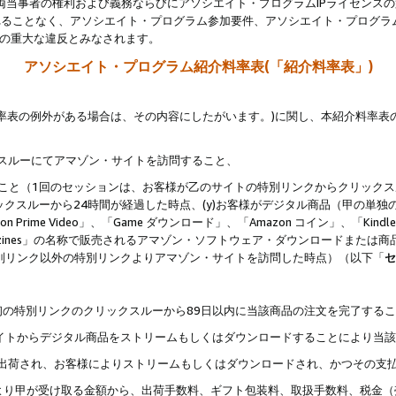
両当事者の権利および義務ならびにアソシエイト・プログラムIPライセンス
されることなく、アソシエイト・プログラム参加要件、アソシエイト・プログラ
約の重大な違反とみなされます。
アソシエイト・プログラム紹介料率表(「紹介料率表」)
料率表の例外がある場合は、その内容にしたがいます。)に関し、本紹介料率表
クスルーにてアマゾン・サイトを訪問すること、
じること（1回のセッションは、お客様が乙のサイトの特別リンクからクリック
ックスルーから24時間が経過した時点、(y)お客様がデジタル商品（甲の単独の
zon Prime Video」、「Game ダウンロード」、「Amazon コイン」、「Kindle 本
ndle Magazines」の名称で販売されるアマゾン・ソフトウェア・ダウンロードまた
特別リンク以外の特別リンクよりアマゾン・サイトを訪問した時点）（以下「
セ
、
、最初の特別リンクのクリックスルーから89日以内に当該商品の注文を完了する
ン・サイトからデジタル商品をストリームもしくはダウンロードすることにより当
様宛に出荷され、お客様によりストリームもしくはダウンロードされ、かつその支
より甲が受け取る金額から、出荷手数料、ギフト包装料、取扱手数料、税金（