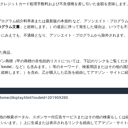
ト、クレジットカード処理手数料および不良債権を差し引いた金額を意味します
プログラム紹介料率表または最新版の本規約 など、アソシエイト・プログラ
ログラム文書
」と総称します。）の違反に伴って発生した場合は、いつでも不
うにみえても、不適格となり、アソシエイト・プログラムから除外されます。
れた商品、
他のアマゾン商標（甲の商標の非包括的リストについては、下記のリンクをご覧く
よび「kindel」など）も含みます。）等のキーワード、検索用語またはその
と総称します。）を含め、乙が購入した広告を経由してアマゾン・ サイトに
stomer/display.html?nodeId=201909280
その他の検索ポータル、スポンサー付広告サービスまたはその他の検索もしく
といいます。）上に生成または表示されるリンクを経由してアマゾン・サイト