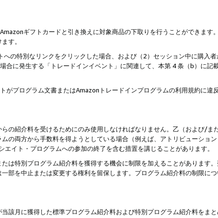
はAmazonギフトカードと引き換えに対象商品の下取りを行うことができま
けます。
サイトへの特別なリンクをクリックした場合、および（2）セッション中に購入
た場合に発生する「トレードインイベント」に関連して、本第 4 条（b）に
ントがプログラム文書またはAmazonトレードインプログラムの利用規約に
。
からの紹介料を受けるためにのみ使用しなければなりません。乙（および/ま
ラムの両方から手数料を得ようとしている場合（例えば、アトリビューション
ソシエイト・プログラムへの参加の終了を含む措置を講じることがあります。
または特別プログラム紹介料を獲得する機会に制限を加えることがあります。
は一部を中止または変更する権利を留保します。プログラム紹介料の制限につ
が当該月に獲得した標準プログラム紹介料および特別プログラム紹介料をまと