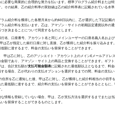
めに必要な商業的に合理的な努力を払います。標準プログラム紹介料または特
す。その結果、乙の紹介料率の実効値は乙の紹介料率表に記載されている水準
グラム紹介料を獲得した各暦月末から約60日以内に、乙が選択した下記記載
グラム紹介料を支払います。乙は、アマゾン・サイトの初期設定通貨以外の通
基づき決まることについて同意するものとします。
行名、口座番号、アカウント名と同じメインユーザーの口座名義人名および
より、甲は乙が指定した銀行口座に対し直接、乙が獲得した紹介料を振り込みま
最低額に達するまで、料金の支払いを留保することができます。
払い 甲は乙に対し、乙のアソシエイト・アカウント上のメインEメールアドレ
の金額であり、アマゾン・サイト上の商品と交換することができます。ギフト
甲は、合計支払額が
支払可能金額表
に記載された最低額以上となるまで、料金
過する場合、乙が代わりの支払オプションを選択するまでの間、料金の支払い
の住所を乙に通知した後、甲は乙に対し、乙が獲得した紹介料相当の小切手
れた最低額に達するまで、紹介料の支払いを留保することができるとともに、
す。
効な情報も登録していない場合、甲は、乙が支払方法を選択するまでまたは当
払いを留保することができるものとします。