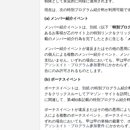
制限として実質的に同様に適用されます。
現在は、次の特別プログラム紹介料が利用可能で
(a) メンバー紹介イベント
メンバー紹介イベントは、
別紙
（以下「
特別プロ
あるお客様が乙のサイト上の特別リンクをクリック
載のメンバー紹介行為を完了したときに生じる「
メンバー紹介イベントが違反またはその他の悪用
の個人による複数のメンバー紹介イベント、メン
支払いません。いずれの場合においても、甲は甲
アソシエイト・プログラム参加要件
にかかわらず
合にのみ許可されるものとします。
(b) ボーナスイベント
ボーナスイベントは、
別紙
の特別プログラム紹介料
クをクリックスルーしてアマゾン・サイトを訪問し
に関連して、第4(b)条記載の特別プログラム紹介
ボーナスイベントが違反またはその他の悪用によ
人による複数のボーナスイベント、ボーナスイベ
ずれの場合においても、甲は甲の単独の裁量で、
アソシエイト・プログラム参加要件
にかかわらず