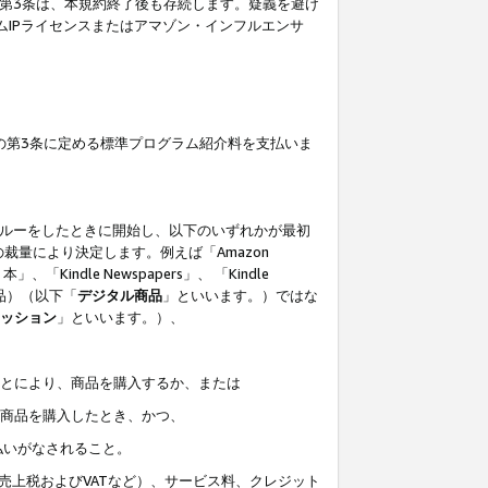
の第3条は、本規約終了後も存続します。疑義を避け
ムIPライセンスまたはアマゾン・インフルエンサ
の第3条に定める標準プログラム紹介料を支払いま
スルーをしたときに開始し、以下のいずれかが最初
裁量により決定します。例えば「Amazon
」、「Kindle Newspapers」、 「Kindle
は商品）（以下「
デジタル商品
」といいます。）ではな
ッション
」といいます。）、
ことにより、商品を購入するか、または
該商品を購入したとき、かつ、
払いがなされること。
売上税およびVATなど）、サービス料、クレジット