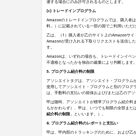
連する場合にのみ許可されるものとします。
(c) トレードインプログラム
Amazonのトレードインプログラムでは、購入者
料」）に記載されている一部の国でご利用いただ
乙は、（1）購入者が乙のサイト上のAmazon
Amazonが受け入れる下取りリクエストを送信し
す。
Amazonは、いずれの場合も、トレードインイベ
不適格となったかを独自の裁量により判断します
5. プログラム紹介料の制限
アソシエイトタグは、アソシエイト・プログラム
使用してアソシエイト・プログラムと別のプログ
は、手数料の支払いの留保および/または乙のア
甲は随時、アソシエイトが標準プログラム紹介料
もかかわらず）、甲は、いつでも制限の全部また
紹介料の制限
」といいます。）。
6. プログラム紹介料のレポートと支払い
甲は、甲内部のトラッキングのために、および乙