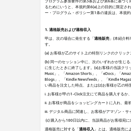
プログラム参加要件の第3条および第6条に基づく
るためにいうと、本規約第6(a)上の目的に限定
ー・プログラム・ポリシー第1条の違反は、本規
1. 適格販売および適格収入
甲は、次の場合に発生する「
適格販売
」(本紹介
す。
(a) お客様が乙のサイト上の特別リンクのクリッ
(b) 同一のセッション中に、次のいずれかが生
に生じたときに終了します。(x)お客様の当該クリ
Music」、「Amazon Shorts」、「eDocs」「Ama
Blogs」、「Kindle Newsfeeds」、「Ki
い商品を注文した時点、または(z)お客様が乙の
i. お客様が甲の1-Click注文にて商品を購入するか
ii. お客様が商品をショッピングカートに入れ
iii. デジタル商品に関連し、お客様がアマゾ
(c) 購入から180日以内に、当該商品がお客
適格販売に対する「
適格収入
」とは、適格販売に