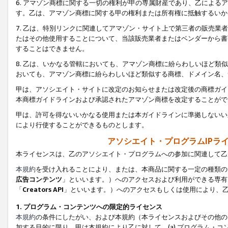
6. アマゾン商標に関する一切の権利が甲の専属財産であり、乙によ
す。乙は、アマゾン商標に関する甲の権利または所有権に抵触するいか
7. 乙は、特別リンクに関連してアマゾン・サイト上で第三者の販売
たはその他使用することについて、当該販売業者またはベンダーから書
することはできません。
8. 乙は、いかなる管轄においても、アマゾン商標に紛らわしいほど
おいても、アマゾン商標に紛らわしいほど類似する商標、ドメイン名、
甲は、アソシエイト・サイトに改定のお知らせまたは改定後の商標ガイ
本商標ガイドラインおよび承認されたアマゾン商標を改定することがで
甲は、許可を得ないいかなる使用または本ガイドラインに準拠しないい
により行使することができるものとします。
アソシエイト・プログラムIPラ
本ライセンスは、乙のアソシエイト・プログラムへの参加に関連して乙
本規約
を受け入れることにより、または、本商品に関する一定の種類の
広告コンテンツ
」といいます。）へのアクセスおよび利用ができる専有
「
Creators API
」といいます。）へのアクセスもしくは使用により、
1. プログラム・コンテンツへの限定的ライセンス
本規約
の条件にしたがい、および本規約（本ライセンスおよびその他の
加する目的に限り、甲は本規約により乙に対して、(a) プログラム・コ