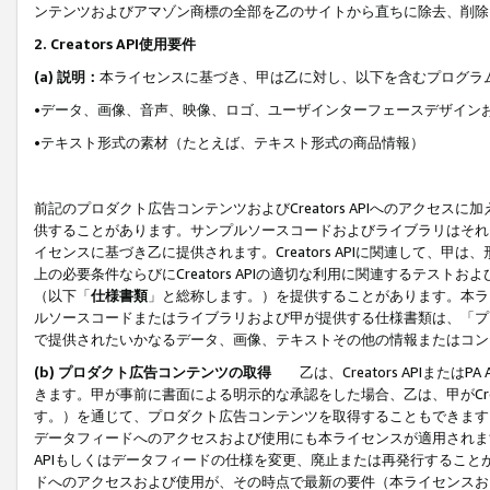
ンテンツおよびアマゾン商標の全部を乙のサイトから直ちに除去、削除
2. Creators API使用要件
(a) 説明：
本ライセンスに基づき、甲は乙に対し、以下を含むプログラ
•データ、画像、音声、映像、ロゴ、ユーザインターフェースデザイン
•テキスト形式の素材（たとえば、テキスト形式の商品情報）
前記のプロダクト広告コンテンツおよびCreators APIへのアクセスに
供することがあります。サンプルソースコードおよびライブラリはそれ
イセンスに基づき乙に提供されます。Creators APIに関連して
上の必要条件ならびにCreators APIの適切な利用に関連するテ
（以下「
仕様書類
」と総称します。）を提供することがあります。本ラ
ルソースコードまたはライブラリおよび甲が提供する仕様書類は、「プ
で提供されたいかなるデータ、画像、テキストその他の情報またはコン
(b) プロダクト広告コンテンツの取得
乙は、Creators APIま
きます。甲が事前に書面による明示的な承認をした場合、乙は、甲がCreator
す。）を通じて、プロダクト広告コンテンツを取得することもできます
データフィードへのアクセスおよび使用にも本ライセンスが適用されます。乙は
APIもしくはデータフィードの仕様を変更、廃止または再発行することがで
ドへのアクセスおよび使用が、その時点で最新の要件（本ライセンスお