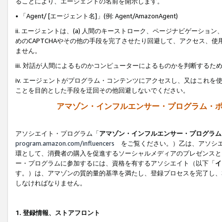
ることにより、エージェントの名前を開示します。
• 「Agent/ [エージェント名]」(例: Agent/AmazonAgent)
ii. エージェントは、(a) 人間のキーストローク、ページナビゲーシ
めのCAPTCHAやその他の手段を完了させたり回避して、アクセス、
ません。
iii. 対話が人間によるものかコンピューターによるものかを判断する
iv. エージェントがプログラム・コンテンツにアクセスし、又はこれ
ことを目的とした手段を迂回その他回避しないでください。
アマゾン・インフルエンサー・プログラム・
アソシエイト・プログラム「
アマゾン・インフルエンサー・プログラム
program.amazon.com/influencers
をご覧ください。）乙は、アソシエ
環として、消費者の購入を促進するソーシャルメディアのプレゼンスと
ー・プログラムに参加するには、資格を有するアソシエイト（以下「
イ
す。）は、アマゾンの質的量的基準を満たし、登録プロセスを完了し、
しなければなりません。
1.
登録情報、ストアフロント