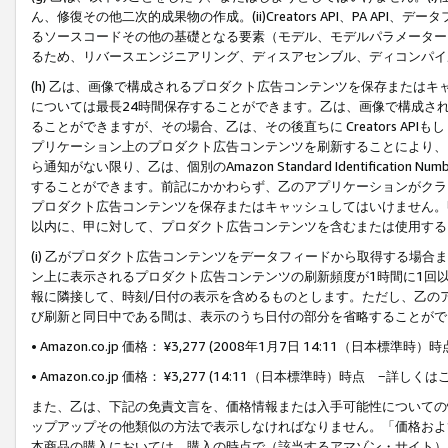
ん、修復その他二次的成果物の作成。(ii)Creators API、PA 
るソースコードその他の基礎となる要素（モデル、モデルパラメーター
るため、リバースエンジニアリング、ディスアセンブル、ディコンパイ
(h) 乙は、画像で構成されるプロダクト広告コンテンツを保存または
については最長24時間保存することができます。乙は、画像で構成さ
ることができますが、その場合、乙は、その後直ちに Creators AP
プリケーション上のプロダクト広告コンテンツを刷新することにより、
ら通知がない限り、乙は、個別のAmazon Standard Identification Nu
することができます。前記にかかわらず、乙のアプリケーションがクラ
プロダクト広告コンテンツを保存またはキャッシュしてはいけません。
以内に、甲に対して、プロダクト広告コンテンツを含むまたは使用する
(i) 乙がプロダクト広告コンテンツをデータフィードから取得する場合または
ン上に表示されるプロダクト広告コンテンツの刷新頻度が1時間に1回
報に隣接して、時刻/日付の表示を含めるものとします。ただし、乙の
び刷新と同日中である間は、表示のうち日付の部分を省略することがで
• Amazon.co.jp 価格： ¥3,277 (2008年1月7日 14:11（日本標準
• Amazon.co.jp 価格： ¥3,277 (14:11（日本標準時）時点 −詳しくは
また、乙は、下記の免責文言を、価格情報または入手可能性についての
ップアップその他類似の方法で表示しなければなりません。「価格およ
本商品の購入においては、購入の時点で（該当するアマゾン・サイト）