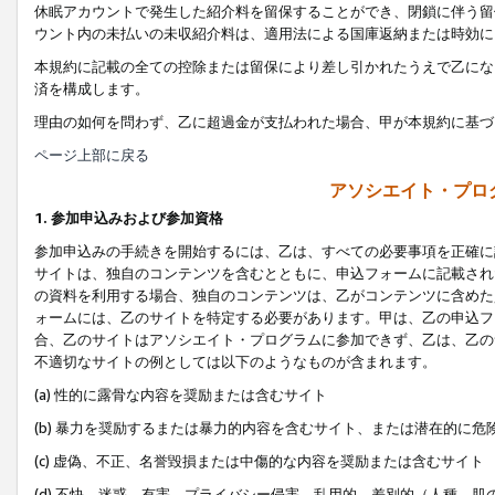
休眠アカウントで発生した紹介料を留保することができ、閉鎖に伴う留
ウント内の未払いの未収紹介料は、適用法による国庫返納または時効に
本規約に記載の全ての控除または留保により差し引かれたうえで乙にな
済を構成します。
理由の如何を問わず、乙に超過金が支払われた場合、甲が本規約に基づ
ページ上部に戻る
アソシエイト・プロ
1. 参加申込みおよび参加資格
参加申込みの手続きを開始するには、乙は、すべての必要事項を正確に
サイトは、独自のコンテンツを含むとともに、申込フォームに記載され
の資料を利用する場合、独自のコンテンツは、乙がコンテンツに含めた
ォームには、乙のサイトを特定する必要があります。甲は、乙の申込フ
合、乙のサイトはアソシエイト・プログラムに参加できず、乙は、乙の
不適切なサイトの例としては以下のようなものが含まれます。
(a) 性的に露骨な内容を奨励または含むサイト
(b) 暴力を奨励するまたは暴力的内容を含むサイト、または潜在的に
(c) 虚偽、不正、名誉毀損または中傷的な内容を奨励または含むサイト
(d) 不快、迷惑、有害、プライバシー侵害、乱用的、差別的（人種、