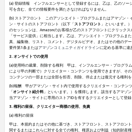
(a) 登録情報 インフルエンサーとして登録するには、乙は、乙のソ
可を含む、全ての情報要件を満たさなければなりません。
(b) ストアフロント このアソシエイト・プログラムまたはアマゾン
ン・サイトのストアフロント（以下「
ストアフロント
」といいます。）
のセッションは、Amazonのお客様が乙のストアフロントにクリック
「サービス提供」に相当します。乙は、アソシエイト・プログラムまた
真、編集物、リスト、コメント、デジタルビデオ、またはその他のデー
要件第1条または
アマゾンコミュニティガイドライン
に定める基準に違
2.
オンサイトでの使用
(a)使用時の裁量、削除する権利 甲は、インフルエンサー・プログラ
により甲の判断で）クリエイター・コンテンツを使用できますが、その
コンテンツの一部または全部を拒否、削除、停止または復元する権利を
(b)報酬 甲がアマゾン・サイト内で使用するクリエイター・コンテン
「
オンサイト紹介料
」といいます。）を獲得します。該当するアマゾン
当アマゾン・サイトに専用のストアIDを有するクリエイターとして登
3.
権利の留保、クリエイター商標の使用、免責
(a) 権利の留保
甲は、本規約またはその他に基づき、ストアフロント、ストアフロント
関するまたはこれらに対する全ての権利、権原および利益（知的財産権