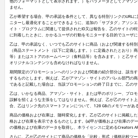
他のフォーマットとして表示されます。）をパラメータとしてアマゾン
ません。
乙が希望する場合、甲の承認を条件として、異なる特別リンクのURL
ニターし最適化することができるように、追加の「サブタグ」アソシエ
イト・プログラムに関連して提供されたID又は報告を、乙のサイトの
に到着したときに、かかるユーザの行動をモニターする目的でユーザに
乙は、甲の承認なく、いつでも乙のサイトに商品（および関連する特別
（商品ステートメント（以下に定義します。）に定義されたとおり）商
等）またはストアのホームページ（食料品等）を含みます。）と乙サイ
オリジナルコンテンツも含めなければなりません。
期間限定のプロモーションへのリンクおよび関連の紹介部分は、該当す
するものとします。例えば、乙がアマゾン・サイトのアパレル部門の商
であると記載した場合は、当該プロモーションの終了日までに、乙のサ
乙は、いかなる商品、アマゾン・サイト、または甲のポリシー、プロモ
誤解を招くような主張をしてはなりません。例えば、乙が乙のサイト上に
合、乙はリンク先のスマートフォンについて、128 GBのメモリーが
商品の価格および在庫は、随時変化します。乙が乙のサイトに掲載した
格および在庫を表示できるものとします。(a)甲が価格および在庫のデータを
の価格および在庫のデータを取得し、
本ライセンス
に定めるCreator
さらに、乙が乙のサイトにて商品の価格を「比較」形式（価格比較ツー