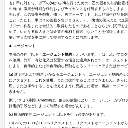
も）甲に対して、以下の(a)から(d)を行うための、乙の固有の知的
の自由に譲渡が可能な権利およびライセンスを付与するものとします。(
問わず、乙の提案を翻案、修正、再フォーマット、および派生作品を制
こと（ただし、甲はその義務を負いません。）。(d)他の個人または企
リジナル作品または合法的に取得したものであることならびに(Z)甲
めて、いかなる個人または企業の権利も侵害しないことを保証します。
要とする支援を甲に対して提供することに同意します。
4. エージェント
本項の条件（以下「
エージェント規約
」といいます。）は、乙がプログ
を使用、許可、有効化又は配置する場合に適用されます。エージェント
により、自律的または半自律的な行動をとるソフトウェアまたはサービ
(a) 透明性および同意 いかなるエージェントも、エージェント規約の
にアクセスし、これを使用、または操作することはできません。さらに、
用、または操作することを控えるように要請した場合、当該エージェン
きません。
(b) アクセス制限 Amazonは、独自の裁量により、エージェント
技術的手段などによって制限する場合があります。
(c) 技術的要件 エージェントは以下を行う必要があります。
i. すべてのHTTP/HTTPSリクエストで、リクエストがエージェ