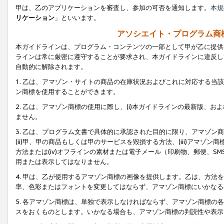
甲は、乙のアプリケーションを審査し、参加の可否を通知します。
本規
リケーション
」といいます。
アソシエイト・プログラム商
本ガイドラインは、プログラム・コンテンツの一部として甲が乙に提供
ラインは常に厳密に遵守することが要求され、本ガイドラインに違反し
自動的に解除されます。
1. 乙は、アマゾン・サイトの商品の在庫状況およびこれに対応する
ン商標を使用することができます。
2. 乙は、アマゾン商標の使用に際し、(i)本ガイドラインの最新版、およ
ません。
3. 乙は、プログラム文書で具体的に承認された目的に限り、アマゾン
(ii)甲、甲の商品もしくは甲のサービスを毀損する方法、(iii)アマ
方法または(iv)オフラインの素材または電子メール（印刷物、郵便、S
用または表示してはなりません。
4. 甲は、乙が使用するアマゾン商標の画像を提供します。乙は、方
率、色彩またはフォントを変更してはならず、アマゾン商標にいかなる
5. 各アマゾン商標は、単独で表示しなければならず、アマゾン商標
スをおくものとします。いかなる場合も、アマゾン商標の判読性や表示