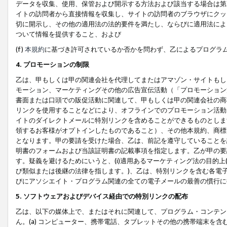
データを収集、使用、保管および開示する方法および該当する場合は第
イトの訪問者から直接情報を収集し、サイトの訪問者のブラウザにクッ
切に開示し、その他の適用法の法的要件を満たし、ならびに適用法によ
ついて情報を提供すること、および
(f)
本規約
に基づき許可されているか否かを問わず、乙によるプログラ
4. プロモーションの制限
乙は、甲もしくは甲の関連会社を代理してまたはアマゾン・サイトもし
モーション、マーケティングその他の広告宣伝活動（「プロモーション
書面または口頭での販促活動に関連して、甲もしくは甲の関連会社の商
リンクを使用することなどにより、オフラインでのプロモーション活動
イトのダイレクトメールに特別リンクを含めることができるものとしま
領するお客様がオプトインしたものであること）、その他本規約、商標
となります。甲の要請を受けた場合、乙は、前記を遵守していることを
明書のフォームおよび当該証明書の記載事項を指定します。乙が甲の要
す。疑義を避けるためにいうと、(i)適用あるマーケティング法の目的上(例
び類似または後継の法律を指します。)、乙は、特別リンクを含む各電子
びにアソシエイト・プログラム関連の全ての電子メールの最善の慣行に
5. ソフトウェアおよびデバイス経由での特別リンクの配布
乙は、以下の媒体上で、またはそれに関連して、プログラム・コンテン
ん。(a) コンピューター、携帯電話、タブレットその他の携帯端末を