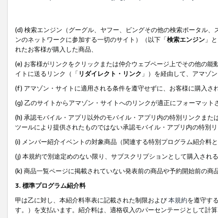
(d) 検索エンジン（グーグル、ヤフー、ビングその他の検索ポータル
ンのネットワークに参加する一切のサイト）（以下「
検索エンジン
」と
れたお客様が購入した商品、
(e) お客様がリンクをクリックまたは仲介ウェブページ上でその他の
イトに送るリンク（「
リダイレクト・リンク
」）を経由して、アマゾン
(f) アマゾン・サイトに適用される条件を遵守せずに、お客様に購入さ
(g) 乙のサイトからアマゾン・サイトへのリンクが適正にフォーマッ
(h) 承認モバイル・アプリ以外のモバイル・アプリ内の特別リンクまたはC
ツールにより提供されたものではない承認モバイル・アプリ内の特別リ
(i) メンバー紹介イベントの対象商品（関連する特別プログラム紹介料と
(j) 本規約で別途定めのない限り、サブスクリプションとして購入され
(k) 商品一覧ページに掲載されていない発表前の商品や予約開始前の商
3. 標準プログラム紹介料
甲は乙に対し、本紹介料率表に記載された制限および
本規約
を遵守す
す。）を支払います。紹介料は、適格収入のパーセンテージとして計算