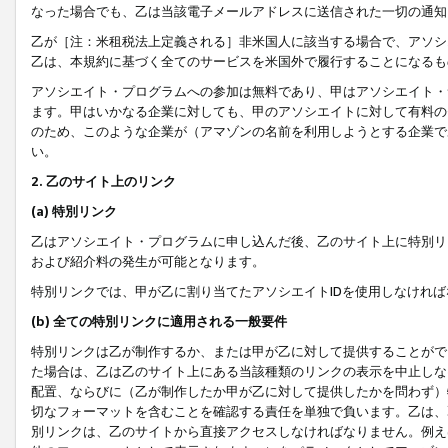
なった場合でも、乙は当該電子メールアドレスに送信された一切の通知
乙が［注：米租税法上定義される］非米国人に該当する場合で、アソシ
乙は、本規約に基づく全てのサービスを米国外で履行することになるも
アソシエイト・プログラムへの参加は無料であり、甲はアソシエイト・
ます。甲はいかなる企業に対しても、甲のアソシエイトに対して有料の
のため、このような企業が（アマゾンの名前を利用しようとする企業で
い。
2. 乙のサイト上のリンク
(a) 特別リンク
乙はアソシエイト・プログラムに申し込んだ後、乙のサイト上に特別リ
および紹介料の発生が可能となります。
特別リンクでは、甲が乙に割り当てたアソシエイトIDを使用しなけれ
(b) 全ての特別リンクに適用される一般要件
特別リンクは乙が制作するか、または甲が乙に対して提供することがで
た場合は、乙は乙のサイト上にある当該種類のリンクの表示を中止しな
配置、ならびに（乙が制作したか甲が乙に対して提供したかを問わず）
切なフォーマットを含むことを確認する責任を単独で負います。乙は、
別リンクは、乙のサイトから直接アクセスしなければなりません。例えば、