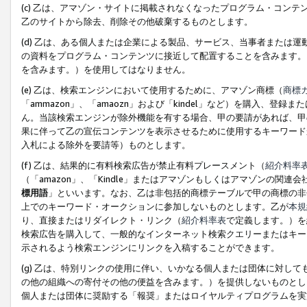
(c) 乙は、アマゾン・サイトに掲載されなくなったプログラム・コン
乙のサイトから除去、削除その他破棄するものとします。
(d) 乙は、ある個人または企業による製品、サービス、当事者または
の資料をプログラム・コンテンツに接近して配置することを含みます。
を含みます。）を使用してはなりません。
(e) 乙は、検索エンジンにおいて使用するために、アマゾン商標（
商標
「ammazon」、「amaozn」および「kindel」など）を購入
ん。当該検索エンジンが除外機能を有する場合、甲の要請があれば、甲
果に伴って乙の宣伝コンテンツを表示させるために使用するキーワード
入札による除外を要請等）ものとします。
(f) 乙は、結果的に有料検索広告が禁止有料プレースメント（
紹介料率
（「amazon」、「Kindle」またはアマゾンもしくはアマゾンの
標用語
」といいます。なお、乙は非包括的商標テーブルで甲の商標の非
上でのキーワード・オークションに参加しないものとします。乙が
本規
り、直接またはリダイレクト・リンク（
紹介料率表
で定義します。）を
検索広告を購入して、一般的なインターネット検索クエリーまたはキー
示されるよう検索エンジンにリンクを入稿することができます。
(g) 乙は、特別リンクの使用に伴い、いかなる個人または団体に対し
の他の組織への寄付その他の便益を含みます。）を提供しないものとし
個人または団体に奨励する「報奨」またはロイヤルティプログラムを実