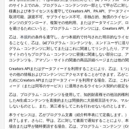
のサイト上でのみ、プログラム・コンテンツの一部として甲が乙に対し
様書および本ライセンスを遵守してCreators API、PA API、
取消可能、譲渡不可、サブライセンス不可、非独占的、無償のライセン
テンツのダウンロード、複製その他利用、またはデータマイニング、ロ
を避けるためにいうと、プログラム・コンテンツには、Creators AP
乙は、
本規約
の条件を遵守し、かつ本規約で付与された明示的なライセ
ることなく、乙は、(a)プログラム・コンテンツを、エンドユーザに
グラム・コンテンツに対してまたはこれに関連してリンクしたり、アマ
サイトのうちプログラム・コンテンツに密接に関連しない部分には、ア
コンテンツを、アマゾン・サイトの関連の商品詳細ページまたは他の関
Creators APIまたはデータフィードを利用することにより、乙は、
その他の情報およびコンテンツにアクセスすることができます。乙がこ
ためにCreators APIまたはデータフィードを利用する場合、乙は、こ
ィード（または同等のサービス）に適用されるライセンス契約の規定を
乙は、プログラム・コンテンツを使用して、知的財産権その他法的権利
したAI生成コンテンツを直接的または間接的に大規模言語モデル、マ
しないものとし、また、第三者をしてこれを行わせないものとします。
本ライセンスは、乙がプログラム文書（紹介料率表にて定義します。）
終了します。さらに、甲は、乙に対して書面で通知することにより、本
場合または甲が随時要請する場合、乙は、プログラム・コンテンツ（Cre