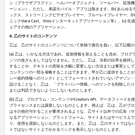
ン（ブラウザプラグイン、ヘルパーオブジェクト、ツールバー、拡張機
ーション）。ただし、承認モバイル・アプリは除きます。(b) あらゆ
ックス、ストリーミングビデオプレイヤー、ブルーレイプレイヤー、DVDプ
ニックViera Cast、Vizioインターネットアプリケーション等）。(
ェアその他のアプリケーション。
6. 乙のサイトのコンテンツ
乙は、乙のサイトのコンテンツについて単独で責任を負い、以下記載の
(a) 乙は、いかなる方法であれ、追加情報を加えることも含め、プロ
ンツの改ざんをしてはなりません。ただし、乙は、当初の比率を維持し
することや、テキストの意味を大幅に変更しない方法または事実として
コンテンツの一部を省略することはできます。甲が乙に提供することが
シー規約情報へのリンク）としてフォーマットされていないアマゾン・
設けることなく、乙は、「プライバシー情報」へのリンクを削除したり
または判読できないようにしないものとします。
(b) 乙は、プログラム・コンテンツやCreators API、データフ
ブライセンスまたは譲渡しないものとします。例えば、乙は、乙がプロ
はその他付与することが要求されるような、乙サイト以外での広告（サ
なるアプリケーション、プラットフォーム、サイトまたはサービス上で
り、使用を奨励しないものとします。 また、乙は、乙のサイトではな
トではないサイト上でかかるリンクを表示しないものとします。