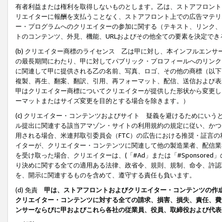
有者利益または権利を取得しないものとします。乙は、ストアフロントに
リエイターに報酬を支払うことなく、ストアフロント上での広告マテリア
ー・プログラムへのクリエイターの参加に関する（テキスト、リンク、
トのコンテンツ、外見、機能、URLおよびその他全ての要素を決定で
(b) クリエイター商標のライセンス 乙は甲に対し、本インフルエン
の最長期間にわたり、甲に対してパブリック・プロフィールへのリンク
に関連して甲に提供される乙の名前、写真、ロゴ、その他の商標（以下
複製、再生、翻案、翻訳、引用、再フォーマット、配信、送信および表
甲はクリエイター商標についてクリエイターが提供した形状から変更し
ーマットまたはサイズ変更を目的とする場合を除きます。）
(c) クリエイター・コンテンツおよびサイト 疑義を避けるためにい
ル提出に関連する該当アマゾン・サイトの利用規約の規定に従い、かつ、
用される場合、米連邦取引委員会（FTC）の広告における推奨・証言
イターが、クリエイター・コンテンツに関連して他の製造業者、配信業
を受け取った場合、クリエイターは、(「#Ad」または「#Sponsor
り決めに関する全ての適用ある法律、政省令、規則、規制、命令、許認
を、開示に関連するものを含めて、遵守する責任も負います。
(d) 免責
甲は、ストアフロントおよびクリエイター・コンテンツの作
クリエイター・コンテンツに対する全ての請求、損害、損失、責任、費
ンサーならびに甲およびこれら各社の従業員、役員、取締役および代表