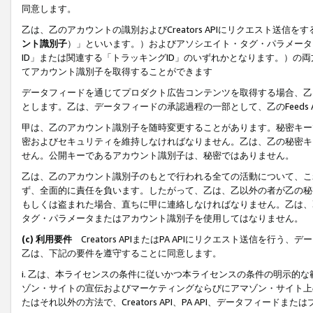
同意します。
乙は、乙のアカウントの識別およびCreators APIにリクエスト送
ント識別子
）」といいます。）およびアソシエイト・タグ・パラメータ（
ID」または関連する「トラッキングID」のいずれかとなります。）の両方
てアカウント識別子を取得することができます
データフィードを通じてプロダクト広告コンテンツを取得する場合、乙は、Cre
とします。乙は、データフィードの承認過程の一部として、乙のFeeds
甲は、乙のアカウント識別子を随時変更することがあります。秘密キー
密およびセキュリティを維持しなければなりません。乙は、乙の秘密キ
せん。公開キーであるアカウント識別子は、秘密ではありません。
乙は、乙のアカウント識別子のもとで行われる全ての活動について、こ
ず、全面的に責任を負います。したがって、乙は、乙以外の者が乙の秘
もしくは盗まれた場合、直ちに甲に連絡しなければなりません。乙は、
タグ・パラメータまたはアカウント識別子を使用してはなりません。
(c) 利用要件
Creators APIまたはPA APIにリクエスト送信を
乙は、下記の要件を遵守することに同意します。
i. 乙は、本ライセンスの条件に従いかつ本ライセンスの条件の明示的
ゾン・サイトの宣伝およびマーケティングならびにアマゾン・サイト上
たはそれ以外の方法で、Creators API、PA API、データフィー