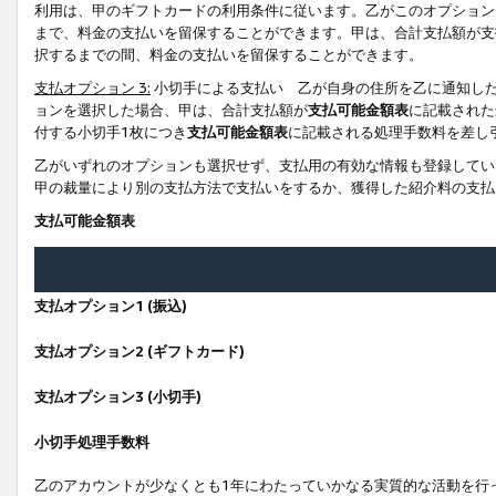
利用は、甲のギフトカードの利用条件に従います。乙がこのオプション
まで、料金の支払いを留保することができます。甲は、合計支払額が支
択するまでの間、料金の支払いを留保することができます。
支払オプション 3:
小切手による支払い 乙が自身の住所を乙に通知し
ョンを選択した場合、甲は、合計支払額が
支払可能金額表
に記載された
付する小切手1枚につき
支払可能金額表
に記載される処理手数料を差し
乙がいずれのオプションも選択せず、支払用の有効な情報も登録してい
甲の裁量により別の支払方法で支払いをするか、獲得した紹介料の支払
支払可能金額表
支払オプション1 (振込)
支払オプション2 (ギフトカード)
支払オプション3 (小切手)
小切手処理手数料
乙のアカウントが少なくとも1年にわたっていかなる実質的な活動を行