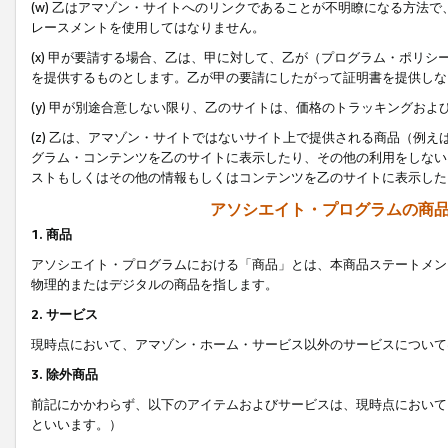
(w) 乙はアマゾン・サイトへのリンクであることが不明瞭になる方法
レースメントを使用してはなりません。
(x) 甲が要請する場合、乙は、甲に対して、乙が（プログラム・ポリ
を提供するものとします。乙が甲の要請にしたがって証明書を提供しな
(y) 甲が別途合意しない限り、乙のサイトは、価格のトラッキングお
(z) 乙は、アマゾン・サイトではないサイト上で提供される商品（例
グラム・コンテンツを乙のサイトに表示したり、その他の利用をしない
ストもしくはその他の情報もしくはコンテンツを乙のサイトに表示した
アソシエイト・プログラムの商
1. 商品
アソシエイト・プログラムにおける「商品」とは、本商品ステートメン
物理的またはデジタルの商品を指します。
2. サービス
現時点において、アマゾン・ホーム・サービス以外のサービスについて
3. 除外商品
前記にかかわらず、以下のアイテムおよびサービスは、現時点において
といいます。）