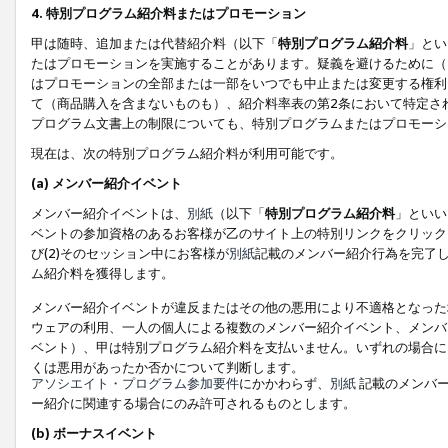
4. 特別プログラム紹介料またはプロモーション
甲は随時、追加または代替紹介料（以下「
特別プログラム紹介料
」とい
たはプロモーションを実施することがあります。疑義を避けるために（
はプロモーションの全部または一部をいつでも中止または変更する権利
て（商品購入を含まないものも）、紹介料率表の第2条において特定さ
プログラム文書上の制限についても、特別プログラムまたはプロモーシ
現在は、次の特別プログラム紹介料が利用可能です。
(a) メンバー紹介イベント
メンバー紹介イベントは、
別紙
（以下「
特別プログラム紹介料
」といい
ベントの参加資格のあるお客様が乙のサイト上の特別リンクをクリック
び(2)そのセッション中にお客様が
別紙
記載のメンバー紹介行為を完了
ム紹介料を獲得します。
メンバー紹介イベントが違反またはその他の悪用により不適格となった
ウェアの利用、一人の個人による複数のメンバー紹介イベント、メンバ
ベント）、甲は特別プログラム紹介料を支払いません。いずれの場合に
くは悪用があったか否かについて判断します。
アソシエイト・プログラム参加要件
にかかわらず、
別紙
記載のメンバー
ー紹介に関連する場合にのみ許可されるものとします。
(b) ボーナスイベント