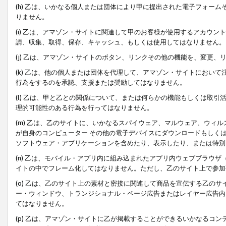
(h) 乙は、いかなる個人または団体により甲に提出された電子フォー
りません。
(i) 乙は、アマゾン・サイトに関連して甲のお客様が使用するアカウ
請、収集、取得、保存、キャッシュ、もしくは使用してはなりません。
(j) 乙は、アマゾン・サイトのボタン、リンクその他の機能を、変更
(k) 乙は、他の個人または団体を代理して、アマゾン・サイトにおい
行為をするのを承認、支援または奨励してはなりません。
(l) 乙は、甲と乙との関係について、または何らかの機能もしくは取
理的可能性のある行為を行ってはなりません。
(m) 乙は、乙のサイトに、いかなるスパイウェア、マルウェア、ウィ
が自身のコンピューター その他の電子デバイスにダウンロードもしく
ソフトウェア・アプリケーションを含めたり、表示したり、または特別
(n) 乙は、モバイル・アプリ内に組み込まれたアプリ内ウェブブラウザ
イトの中でフレーム化してはなりません。ただし、乙のサイト上で参加
(o) 乙は、乙のサイト上の素材と密接に関連して商品を宣伝する乙の
ー・ウィンドウ、トランジショナル・ページ広告またはレイヤー広告内
てはなりません。
(p) 乙は、アマゾン・サイトに乙が掲載することができるいかなるコ