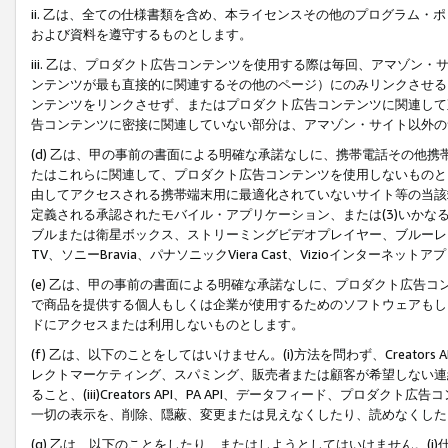
ii. 乙は、全ての仕様書類を含め、本ライセンスその他のプログラム
および資料を遵守するものとします。
iii. 乙は、プロダクト広告コンテンツを使用する際は毎回、アマゾ
ンテンツが最も直接的に関連するその他のページ）にのみリンクさせる
ンテンツをリンクさせず、またはプロダクト広告コンテンツに関連して
告コンテンツに密接に関連していない部分は、アマゾン・サイト以外の
(d) 乙は、甲の事前の書面による明確な承諾なしに、携帯電話その他
たはこれらに関連して、プロダクト広告コンテンツを使用しないものと
由してアクセスされる携帯端末用に最適化されていないサイト等の当該端
定義される承認されたモバイル・アプリケーション、または(3)いか
ブルまたは衛星ボックス、ストリーミングビデオプレイヤー、ブルーレイ
TV、ソニーBravia、パナソニックViera Cast、Vizioインター
(e) 乙は、甲の事前の書面による明確な承諾なしに、プロダクト広告
で商品を提供する個人もしくは企業が使用するためのソフトウェアもしくはその
ドにアクセスまたは利用しないものとします。
(f) 乙は、以下のことをしてはいけません。(i)方法を問わず、Creator
レクトマーケティング、スパミング、販売者または顧客が希望しない連
ること、(iii)Creators API、PA API、データフィード、プ
一切の表示を、削除、隠蔽、変更または見えなくしたり、読めなくした
(g) 乙は、以下のことをしたり、またはしようとしてはいけません。(