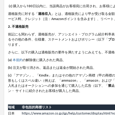
(c) 購入から180日以内に、当該商品がお客様宛に出荷され、お客
適格販売に対する「
適格収入
」とは、適格販売により甲が受け取る金額
ービス料、クレジット［注：Amazonポイントを含みます］、リベー
2. 不適格販売
前記にも関わらず、適格販売が、アソシエイト・プログラム紹介料率表
るその他の条件、仕様書、ステートメントおよびポリシー（以下「
プロ
ります 。
さらに、以下の購入は適格販売の要件を満たすようにみえても、不適格
(a)
本規約
の解除後に購入された商品、
(b) 注文が取り消され、返品または返金が開始された商品、
(c) 「アマゾン」、「Kindle」またはその他のアマゾン商標（甲
形もしくはスペル違い（例えば、「ammazon」、「amaozn」およ
入札またはオークションへの参加を通じて購入した広告（以下、「
禁止
ン・ サイトに紹介されたお客様が購入した商品、
地域
非包括的商標リスト
日本
https://www.amazon.co.jp/gp/help/customer/display.html