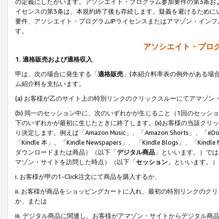
の定義にしたがいます。アソシエイト・プログラム参加要件の第3条お
イセンスの第3条は、本規約終了後も存続します。疑義を避けるためにい
要件、アソシエイト・プログラムIPライセンスまたはアマゾン・イン
す。
アソシエイト・プログ
1. 適格販売および適格収入
甲は、次の場合に発生する「
適格販売
」(本紹介料率表の例外がある場
ム紹介料を支払います。
(a) お客様が乙のサイト上の特別リンクのクリックスルーにてアマゾン
(b) 同一のセッション中に、次のいずれかが生じること（1回のセッ
下のいずれかが最初に生じたときに終了します。(x)お客様の当該クリッ
り決定します。例えば「Amazon Music」、「Amazon Shorts」、「eDo
「Kindle 本」、「Kindle Newspapers」、 「Kindle Blogs」、「
ダウンロードまたは商品）（以下「
デジタル商品
」といいます。）では
マゾン・サイトを訪問した時点）（以下「
セッション
」といいます。）
i. お客様が甲の1-Click注文にて商品を購入するか、
ii. お客様が商品をショッピングカートに入れ、最初の特別リンクの
か、または
iii. デジタル商品に関連し、お客様がアマゾン・サイトからデジタ