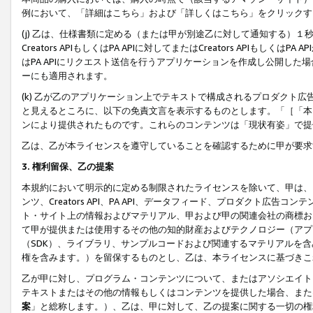
例において、「詳細はこちら」および「詳しくはこちら」をクリックす
(j) 乙は、仕様書類に定める（または甲が別途乙に対して通知する）
Creators APIもしくはPA APIに対してまたはCreators APIもしく
はPA APIにリクエスト送信を行うアプリケーションを作成し公開し
ーにも適用されます。
(k) 乙が乙のアプリケーション上でテキストで構成されるプロダクト
と見えるところに、以下の免責文言を表示するものとします。「［「本
ンにより提供されたものです。これらのコンテンツは「現状有姿」で提
乙は、乙が本ライセンスを遵守していることを確認するために甲が要求
3. 権利留保、乙の提案
本規約において明示的に定める制限されたライセンスを除いて、甲は、
ンツ、Creators API、PA API、データフィード、プロダクト
ト・サイト上の情報およびマテリアル、甲および甲の関連会社の商標お
て甲が提供または使用するその他の知的財産およびテクノロジー（アプ
（SDK）、ライブラリ、サンプルコードおよび関連するマテリアルを
権を含みます。）を留保するものとし、乙は、本ライセンスに基づきこ
乙が甲に対し、プログラム・コンテンツについて、またはアソシエイト
テキストまたはその他の情報もしくはコンテンツを提供した場合、また
案
」と総称します。）、乙は、甲に対して、乙の提案に関する一切の権