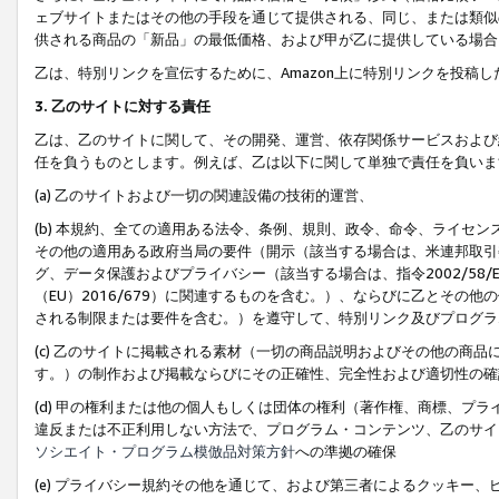
ェブサイトまたはその他の手段を通じて提供される、同じ、または類似
供される商品の「新品」の最低価格、および甲が乙に提供している場合
乙は、特別リンクを宣伝するために、Amazon上に特別リンクを投稿し
3. 乙のサイトに対する責任
乙は、乙のサイトに関して、その開発、運営、依存関係サービスおよび
任を負うものとします。例えば、乙は以下に関して単独で責任を負いま
(a) 乙のサイトおよび一切の関連設備の技術的運営、
(b) 本規約、全ての適用ある法令、条例、規則、政令、命令、ライセ
その他の適用ある政府当局の要件（開示（該当する場合は、米連邦取引
グ、データ保護およびプライバシー（該当する場合は、指令2002/58
（EU）2016/679）に関連するものを含む。）、ならびに乙とそ
される制限または要件を含む。）を遵守して、特別リンク及びプログラ
(c) 乙のサイトに掲載される素材（一切の商品説明およびその他の商
す。）の制作および掲載ならびにその正確性、完全性および適切性の確
(d) 甲の権利または他の個人もしくは団体の権利（著作権、商標、プ
違反または不正利用しない方法で、プログラム・コンテンツ、乙のサイ
ソシエイト・プログラム模倣品対策方針
への準拠の確保
(e) プライバシー規約その他を通じて、および第三者によるクッキー