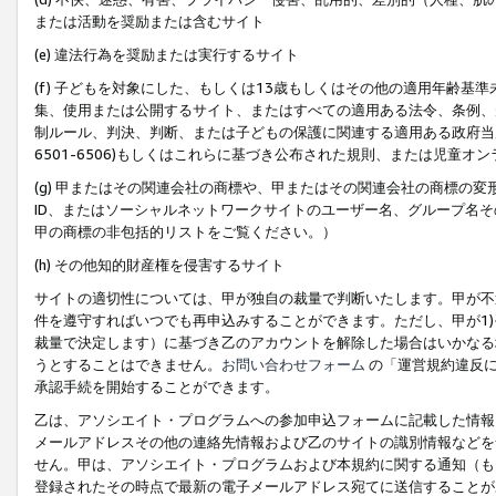
または活動を奨励または含むサイト
(e) 違法行為を奨励または実行するサイト
(f) 子どもを対象にした、もしくは13歳もしくはその他の適用年齢
集、使用または公開するサイト、またはすべての適用ある法令、条例、
制ルール、判決、判断、または子どもの保護に関連する適用ある政府当局の要
6501-6506)もしくはこれらに基づき公布された規則、または児童オ
(g) 甲またはその関連会社の商標や、甲またはその関連会社の商標の
ID、またはソーシャルネットワークサイトのユーザー名、グループ名
甲の商標の非包括的リストをご覧ください。）
(h) その他知的財産権を侵害するサイト
サイトの適切性については、甲が独自の裁量で判断いたします。甲が不
件を遵守すればいつでも再申込みすることができます。ただし、甲が1)
裁量で決定します）に基づき乙のアカウントを解除した場合はいかなる
うとすることはできません。
お問い合わせフォーム
の「運営規約違反に
承認手続を開始することができます。
乙は、アソシエイト・プログラムへの参加申込フォームに記載した情報
メールアドレスその他の連絡先情報および乙のサイトの識別情報などを
せん。甲は、アソシエイト・プログラムおよび本規約に関する通知（も
登録されたその時点で最新の電子メールアドレス宛てに送信することが