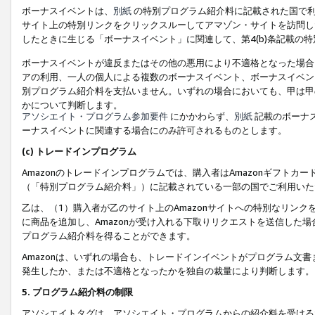
ボーナスイベントは、
別紙
の特別プログラム紹介料に記載された国で利
サイト上の特別リンクをクリックスルーしてアマゾン・サイトを訪問した
したときに生じる「ボーナスイベント」に関連して、第4(b)条記載の
ボーナスイベントが違反またはその他の悪用により不適格となった場合
アの利用、一人の個人による複数のボーナスイベント、ボーナスイベン
別プログラム紹介料を支払いません。いずれの場合においても、甲は甲
かについて判断します。
アソシエイト・プログラム参加要件
にかかわらず、
別紙
記載のボーナ
ーナスイベントに関連する場合にのみ許可されるものとします。
(c) トレードインプログラム
Amazonのトレードインプログラムでは、購入者はAmazonギフト
（「特別プログラム紹介料」）に記載されている一部の国でご利用いた
乙は、（1）購入者が乙のサイト上のAmazonサイトへの特別なリン
に商品を追加し、Amazonが受け入れる下取りリクエストを送信した場
プログラム紹介料を得ることができます。
Amazonは、いずれの場合も、トレードインイベントがプログラム文書
発生したか、または不適格となったかを独自の裁量により判断します。
5. プログラム紹介料の制限
アソシエイトタグは、アソシエイト・プログラムからの紹介料を受ける