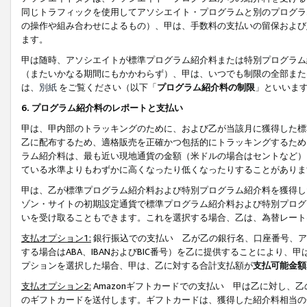
同じトラフィックを使用してアソシエイト・プログラムと別のプログラ
の操作や組み合わせによるもの）、甲は、手数料の支払いの留保および
ます。
甲は随時、アソシエイトが標準プログラム紹介料または特別プログラム
（またいかなる期間にもかかわらず）、甲は、いつでも制限の全部また
は、
別紙
をご覧ください（以下「
プログラム紹介料の制限
」といいま
6. プログラム紹介料のレポートと支払い
甲は、甲内部のトラッキングのために、および乙が当該月に獲得した標
乙に配布するため、適格販売を正確かつ包括的にトラッキングするため
ラム紹介料は、最も近い現地通貨の金額（米ドルの場合はセントなど）
ている水準よりもわずかに高くなったり低くなったりすることがありま
甲は、乙が標準プログラム紹介料および特別プログラム紹介料を獲得し
ゾン・サイトの初期設定通貨で標準プログラム紹介料および特別プログ
いを受け取ることもできます。これを選択する場合、乙は、為替レート
支払オプション1:
銀行振込での支払い 乙が乙の銀行名、口座番号、ア
する場合はABA、IBANおよびBIC番号）を乙に提供することにより
プションを選択した場合、甲は、乙に対する合計支払額が
支払可能金額
支払オプション2:
Amazonギフトカードでの支払い 甲は乙に対し、
のギフトカードを送付します。ギフトカードは、獲得した紹介料相当の