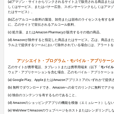
(a)アマゾン・サイトからリンクされるサイト上で販売される商品またはサ
しくはサービス、またはバナー広告、スポンサーリンクもしくはアマゾ
たはサービス）、
(b)乙がアルコール飲料の製造、卸売または頒布のライセンスを有す
に、乙のサイトで宣伝されるアルコール飲料、
(c) 処方薬、またはAmazon Pharmacyが販売するその他の商品、
(d) Amazonが除外すると指定した商品またはサービス。乙は、商品また
ラル上で提供するツールにおいて除外されている場合には、アラートを
アソシエイト・プログラム・モバイル・アプリケー
乙のサイトが携帯電話、タブレットまたは携帯用端末（以下「
モバイル
ウェア・アプリケーションを含む場合、乙のモバイル・アプリケーショ
(a) Google Play、AppleまたはAmazonアプリストアのいずれかで
(b) 無料でダウンロードでき、Amazonへの全てのリンクに無料でアク
(c) 独自のコンテンツを有するものであること、
(d) Amazonのショッピングアプリの機能を模倣（エミュレート）しな
(e) WebViewでAmazonのウェブページをホストまたはレンダリング