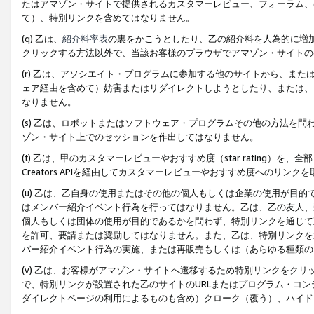
たはアマゾン・サイトで提供されるカスタマーレビュー、フォーラム、
て）、特別リンクを含めてはなりません。
(q) 乙は、
紹介料率表
の裏をかこうとしたり、乙の紹介料を人為的に増
クリックする方法以外で、当該お客様のブラウザでアマゾン・サイトの
(r) 乙は、アソシエイト・プログラムに参加する他のサイトから、ま
ェア経由を含めて）妨害またはリダイレクトしようとしたり、または、
なりません。
(s) 乙は、ロボットまたはソフトウェア・プログラムその他の方法を
ゾン・サイト上でのセッションを作出してはなりません。
(t) 乙は、甲のカスタマーレビューやおすすめ度（star rating
Creators APIを経由してカスタマーレビューやおすすめ度へのリンク
(u) 乙は、乙自身の使用またはその他の個人もしくは企業の使用が目
はメンバー紹介イベント行為を行ってはなりません。乙は、乙の友人、
個人もしくは団体の使用が目的であるかを問わず、特別リンクを通じて
を許可、要請または奨励してはなりません。また、乙は、特別リンクを
バー紹介イベント行為の実施、または再販売もしくは（あらゆる種類の
(v) 乙は、お客様がアマゾン・サイトへ遷移するため特別リンクをク
で、特別リンクが設置された乙のサイトのURLまたはプログラム・コ
ダイレクトページの利用によるものも含め）クローク（覆う）、ハイド