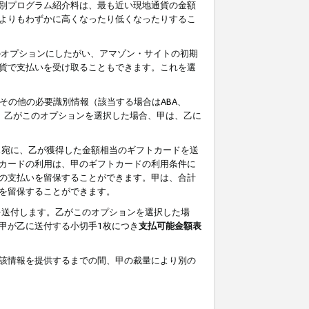
別プログラム紹介料は、最も近い現地通貨の金額
よりもわずかに高くなったり低くなったりするこ
のオプションにしたがい、アマゾン・サイトの初期
貨で支払いを受け取ることもできます。これを選
その他の必要識別情報（該当する場合はABA、
す。乙がこのオプションを選択した場合、甲は、乙に
ス宛に、乙が獲得した金額相当のギフトカードを送
カードの利用は、甲のギフトカードの利用条件に
の支払いを留保することができます。甲は、合計
を留保することができます。
を送付します。乙がこのオプションを選択した場
甲が乙に送付する小切手1枚につき
支払可能金額表
該情報を提供するまでの間、甲の裁量により別の