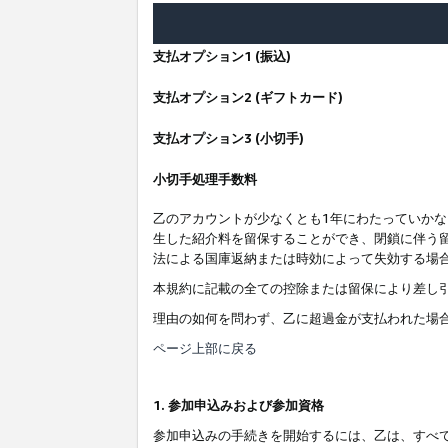
支払オプション1 (振込)
支払オプション2 (ギフトカード)
支払オプション3 (小切手)
小切手処理手数料
乙のアカウントが少なくとも1年にわたっていか
生した紹介料を留保することができ、閉鎖に伴う
法による国庫返納または時効によって失効する場
本規約に記載の全ての控除または留保により差し
理由の如何を問わず、乙に超過金が支払われた場
ページ上部に戻る
1. 参加申込みおよび参加資格
参加申込みの手続きを開始するには、乙は、すべ