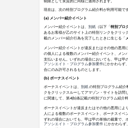
制限として実質的に同様に適用されます。
現在は、次の特別プログラム紹介料が利用可能で
(a) メンバー紹介イベント
メンバー紹介イベントは、
別紙
（以下「
特別プロ
あるお客様が乙のサイト上の特別リンクをクリック
載のメンバー紹介行為を完了したときに生じる「
メンバー紹介イベントが違反またはその他の悪用
の個人による複数のメンバー紹介イベント、メン
支払いません。いずれの場合においても、甲は甲
アソシエイト・プログラム参加要件
にかかわらず
合にのみ許可されるものとします。
(b) ボーナスイベント
ボーナスイベントは、
別紙
の特別プログラム紹介料
クをクリックスルーしてアマゾン・サイトを訪問し
に関連して、第4(b)条記載の特別プログラム紹介
ボーナスイベントが違反またはその他の悪用によ
人による複数のボーナスイベント、ボーナスイベ
ずれの場合においても、甲は甲の単独の裁量で、
アソシエイト・プログラム参加要件
にかかわらず