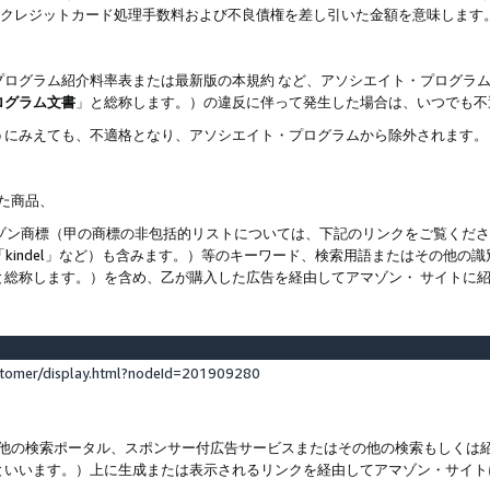
ト、クレジットカード処理手数料および不良債権を差し引いた金額を意味します
プログラム紹介料率表または最新版の本規約 など、アソシエイト・プログラ
ログラム文書
」と総称します。）の違反に伴って発生した場合は、いつでも不
うにみえても、不適格となり、アソシエイト・プログラムから除外されます。
れた商品、
他のアマゾン商標（甲の商標の非包括的リストについては、下記のリンクをご覧く
よび「kindel」など）も含みます。）等のキーワード、検索用語またはその
と総称します。）を含め、乙が購入した広告を経由してアマゾン・ サイトに
stomer/display.html?nodeId=201909280
その他の検索ポータル、スポンサー付広告サービスまたはその他の検索もしく
といいます。）上に生成または表示されるリンクを経由してアマゾン・サイト