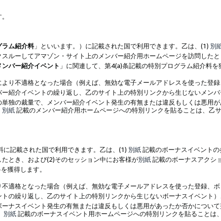
す。
グラム紹介料
」といいます。）に記載された国で利用できます。乙は、(1)
別
スルーしてアマゾン・サイト上のメンバー紹介用ホームページを訪問したとき
メンバー紹介イベント
」に関連して、第4(a)条記載の特別プログラム紹介料
により不適格となった場合（例えば、無効な電子メールアドレスを使った登録
バー紹介イベントの繰り返し、乙のサイト上の特別リンクから生じないメンバ
の単独の裁量で、メンバー紹介イベント発生の有無または違反もしくは悪用が
、
別紙
記載のメンバー紹介用ホームページへの特別リンクを貼ることは、乙サ
に記載された国で利用できます。乙は、(1)
別紙
記載のボーナスイベントの
たとき、および(2)そのセッション中にお客様が
別紙
記載のボーナスアクシ
料を獲得します。
り不適格となった場合（例えば、無効な電子メールアドレスを使った登録、ボ
ントの繰り返し、乙のサイト上の特別リンクから生じないボーナスイベント）
ボーナスイベント発生の有無または違反もしくは悪用があったか否かについて
、
別紙
記載のボーナスイベント用ホームページへの特別リンクを貼ることは