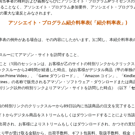
両当事者の権利および義務ならびにアソシエイト・プログラムIPライセンス
されることなく、アソシエイト・プログラム参加要件、アソシエイト・プログラ
約の重大な違反とみなされます。
アソシエイト・プログラム紹介料率表(「紹介料率表」)
料率表の例外がある場合は、その内容にしたがいます。)に関し、本紹介料率表
クスルーにてアマゾン・サイトを訪問すること、
じること（1回のセッションは、お客様が乙のサイトの特別リンクからクリック
ックスルーから24時間が経過した時点、(y)お客様がデジタル商品（甲の単独の
zon Prime Video」、「Game ダウンロード」、「Amazon コイン」、「Kindle 本
ndle Magazines」の名称で販売されるアマゾン・ソフトウェア・ダウンロードまた
特別リンク以外の特別リンクよりアマゾン・サイトを訪問した時点）（以下「
セ
、
、最初の特別リンクのクリックスルーから89日以内に当該商品の注文を完了する
ン・サイトからデジタル商品をストリームもしくはダウンロードすることにより当
様宛に出荷され、お客様によりストリームもしくはダウンロードされ、かつその支
より甲が受け取る金額から、出荷手数料、ギフト包装料、取扱手数料、税金（