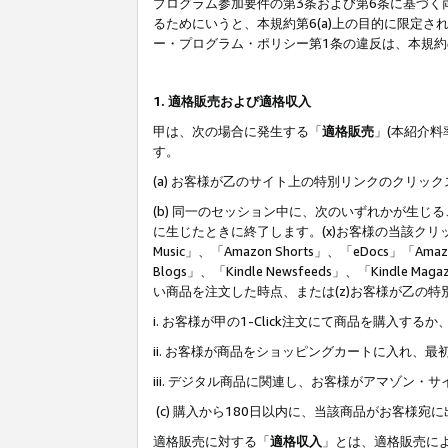
プログラム参加要件の第3条および第6条に基づく
るためにいうと、本規約第6(a)上の目的に限定
ー・プログラム・ポリシー第1条の違反は、本規
1. 適格販売および適格収入
甲は、次の場合に発生する「
適格販売
」(本紹介
す。
(a) お客様が乙のサイト上の特別リンクのクリッ
(b) 同一のセッション中に、次のいずれかが生
に生じたときに終了します。(x)お客様の当該クリ
Music」、「Amazon Shorts」、「eDocs」「Ama
Blogs」、「Kindle Newsfeeds」、「Ki
い商品を注文した時点、または(z)お客様が乙の
i. お客様が甲の1-Click注文にて商品を購入するか
ii. お客様が商品をショッピングカートに入れ
iii. デジタル商品に関連し、お客様がアマゾ
(c) 購入から180日以内に、当該商品がお客
適格販売に対する「
適格収入
」とは、適格販売に