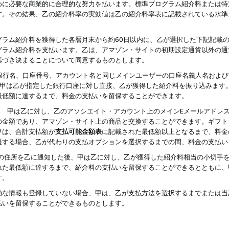
めに必要な商業的に合理的な努力を払います。標準プログラム紹介料または特
す。その結果、乙の紹介料率の実効値は乙の紹介料率表に記載されている水準
グラム紹介料を獲得した各暦月末から約60日以内に、乙が選択した下記記載
グラム紹介料を支払います。乙は、アマゾン・サイトの初期設定通貨以外の通
基づき決まることについて同意するものとします。
行名、口座番号、アカウント名と同じメインユーザーの口座名義人名および
より、甲は乙が指定した銀行口座に対し直接、乙が獲得した紹介料を振り込みま
最低額に達するまで、料金の支払いを留保することができます。
払い 甲は乙に対し、乙のアソシエイト・アカウント上のメインEメールアドレ
の金額であり、アマゾン・サイト上の商品と交換することができます。ギフト
甲は、合計支払額が
支払可能金額表
に記載された最低額以上となるまで、料金
過する場合、乙が代わりの支払オプションを選択するまでの間、料金の支払い
の住所を乙に通知した後、甲は乙に対し、乙が獲得した紹介料相当の小切手
れた最低額に達するまで、紹介料の支払いを留保することができるとともに、
す。
効な情報も登録していない場合、甲は、乙が支払方法を選択するまでまたは当
払いを留保することができるものとします。