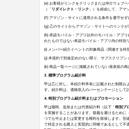
(e) お客様がリンクをクリックまたは仲介ウェ
（「
リダイレクト・リンク
」）を経由して、アマ
(f) アマゾン・サイトに適用される条件を遵守せ
(g) 乙のサイトからアマゾン・サイトへのリン
(h) 承認モバイル・アプリ以外のモバイル・アプリ
れたものではない承認モバイル・アプリ内の特別
(i) メンバー紹介イベントの対象商品（関連する
(j) 本規約で別途定めのない限り、サブスクリプ
(k) 商品一覧ページに掲載されていない発表前の
3. 標準プログラム紹介料
甲は乙に対し、本紹介料率表に記載された制限お
す。紹介料は、適格収入のパーセンテージとして
4. 特別プログラム紹介料またはプロモーション
甲は随時、追加または代替紹介料（以下「
特別プ
を実施することがあります。疑義を避けるために
つでも中止または変更する権利を留保します。別
て特定される購入と実質的に同種であるとして不