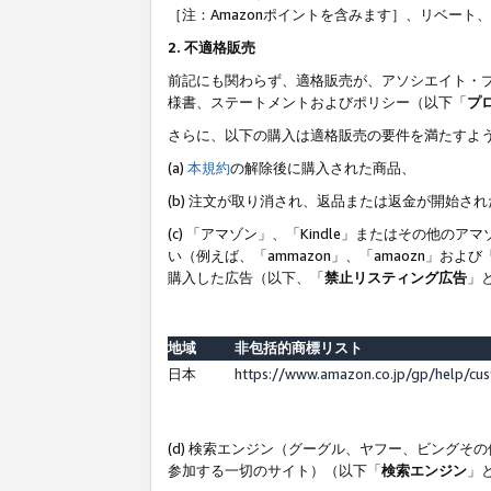
［注：Amazonポイントを含みます］、リベー
2. 不適格販売
前記にも関わらず、適格販売が、アソシエイト・
様書、ステートメントおよびポリシー（以下「
プ
さらに、以下の購入は適格販売の要件を満たすよ
(a)
本規約
の解除後に購入された商品、
(b) 注文が取り消され、返品または返金が開始さ
(c) 「アマゾン」、「Kindle」またはその
い（例えば、「ammazon」、「amaozn」お
購入した広告（以下、「
禁止リスティング広告
」
地域
非包括的商標リスト
日本
https://www.amazon.co.jp/gp/help/cu
(d) 検索エンジン（グーグル、ヤフー、ビング
参加する一切のサイト）（以下「
検索エンジン
」