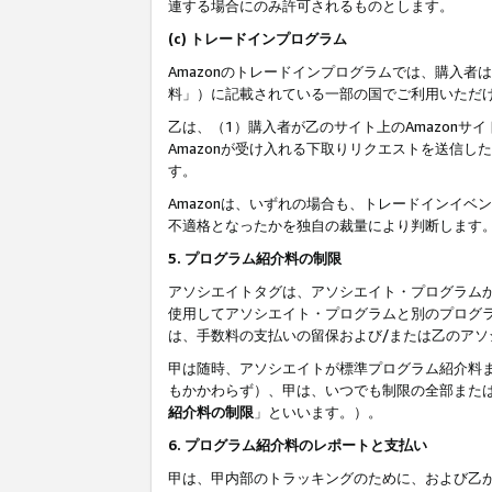
連する場合にのみ許可されるものとします。
(c) トレードインプログラム
Amazonのトレードインプログラムでは、購入者
料」）に記載されている一部の国でご利用いただ
乙は、（1）購入者が乙のサイト上のAmazon
Amazonが受け入れる下取りリクエストを送信し
す。
Amazonは、いずれの場合も、トレードインイベ
不適格となったかを独自の裁量により判断します
5. プログラム紹介料の制限
アソシエイトタグは、アソシエイト・プログラム
使用してアソシエイト・プログラムと別のプログ
は、手数料の支払いの留保および/または乙のア
甲は随時、アソシエイトが標準プログラム紹介料
もかかわらず）、甲は、いつでも制限の全部また
紹介料の制限
」といいます。）。
6. プログラム紹介料のレポートと支払い
甲は、甲内部のトラッキングのために、および乙