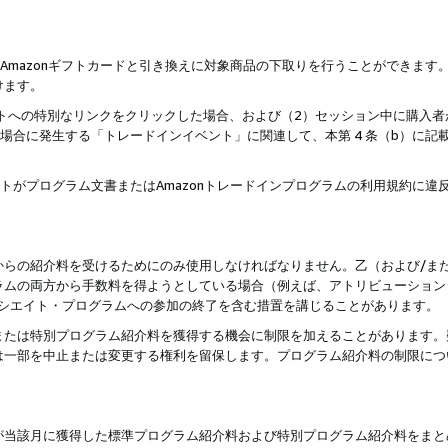
はAmazonギフトカードと引き換えに対象商品の下取りを行うことができま
けます。
サイトへの特別なリンクをクリックした場合、および（2）セッション中に購入
た場合に発生する「トレードインイベント」に関連して、本第 4 条（b）に
ントがプログラム文書またはAmazonトレードインプログラムの利用規約に
。
からの紹介料を受けるためにのみ使用しなければなりません。乙（および/ま
ラムの両方から手数料を得ようとしている場合（例えば、アトリビューション
ソシエイト・プログラムへの参加の終了を含む措置を講じることがあります。
または特別プログラム紹介料を獲得する機会に制限を加えることがあります。
は一部を中止または変更する権利を留保します。プログラム紹介料の制限につ
が当該月に獲得した標準プログラム紹介料および特別プログラム紹介料をまと