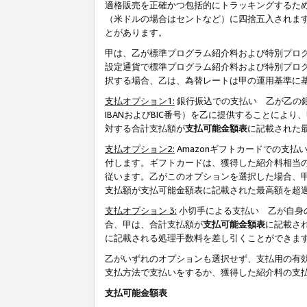
適格販売を正確かつ包括的にトラッキングするた
（米ドルの場合はセントなど）に四捨五入されま
とがあります。
甲は、乙が標準プログラム紹介料および特別プロ
設定通貨で標準プログラム紹介料および特別プロ
択する場合、乙は、為替レートは甲の運用基準に
支払オプション1:
銀行振込での支払い 乙が乙の銀
IBANおよびBIC番号）を乙に提供することに
対する合計支払額が
支払可能金額表
に記載された
支払オプション2:
Amazonギフトカードでの支
付します。ギフトカードは、獲得した紹介料相当
従います。乙がこのオプションを選択した場合、
支払額が支払可能金額表に記載された最高額を超
支払オプション 3:
小切手による支払い 乙が自身
合、甲は、合計支払額が
支払可能金額表
に記載さ
に記載される処理手数料を差し引くことができま
乙がいずれのオプションも選択せず、支払用の有
支払方法で支払いをするか、獲得した紹介料の支
支払可能金額表