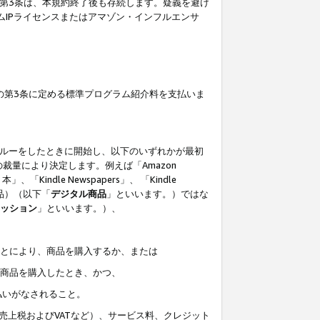
の第3条は、本規約終了後も存続します。疑義を避け
ムIPライセンスまたはアマゾン・インフルエンサ
の第3条に定める標準プログラム紹介料を支払いま
スルーをしたときに開始し、以下のいずれかが最初
裁量により決定します。例えば「Amazon
」、「Kindle Newspapers」、 「Kindle
は商品）（以下「
デジタル商品
」といいます。）ではな
ッション
」といいます。）、
ことにより、商品を購入するか、または
該商品を購入したとき、かつ、
払いがなされること。
売上税およびVATなど）、サービス料、クレジット