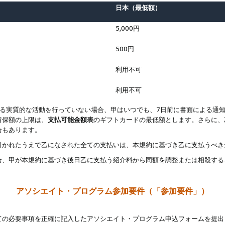
日本（最低額）
5,000円
500円
利用不可
利用不可
なる実質的な活動を行っていない場合、甲はいつでも、7日前に書面による通
留保額の上限は、
支払可能金額表
のギフトカードの最低額とします。さらに、
合もあります。
引かれたうえで乙になされた全ての支払いは、本規約に基づき乙に支払うべき
合、甲が本規約に基づき後日乙に支払う紹介料から同額を調整または相殺する
アソシエイト・プログラム参加要件（「参加要件」）
ての必要事項を正確に記入したアソシエイト・プログラム申込フォームを提出