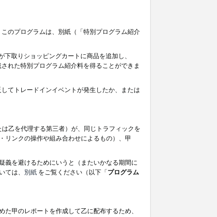
す。このプログラムは、別紙（「特別プログラム紹介
者が下取りショッピングカートに商品を追加し、
記載された特別プログラム紹介料を得ることができま
違反してトレードインイベントが発生したか、または
たは乙を代理する第三者）が、同じトラフィックを
・リンクの操作や組み合わせによるもの）、甲
疑義を避けるためにいうと（またいかなる期間に
いては、
別紙
をご覧ください（以下「
プログラム
めた甲のレポートを作成して乙に配布するため、