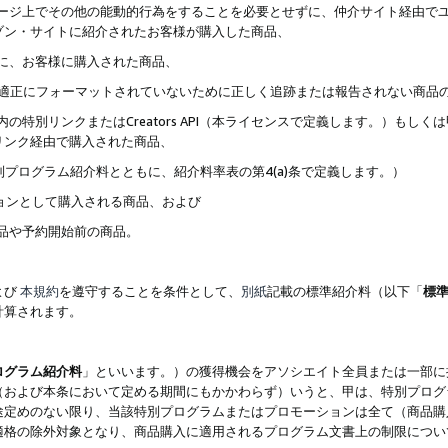
ブページ上でその他の能動的行為をすることを必要とせずに、仲介サイト経由で
ゾン・サイトに紹介されたお客様が購入した商品、
ずに、お客様に購入された商品、
クが適正にフォーマットされていないために正しく追跡または報告されない商品
内の特別リンクまたはCreators API（本ライセンスで定義します。）も
リンク経由で購入された商品、
特別プログラム紹介料とともに、紹介料率表の第4(a)条で定義します。）
ションとして購入される商品、および
商品や予約開始前の商品。
よび
本規約
を遵守することを条件として、
別紙
記載の標準紹介料（以下「
標
計算されます。
ログラム紹介料
」といいます。）の獲得機会をアソシエイト全員または一部に
（および本条において定める期間にもかかわらず）いうと、甲は、特別プログ
途定めのない限り、当該特別プログラムまたはプロモーションは全て（商品購
適格の除外対象となり、商品購入に適用されるプログラム文書上の制限につい