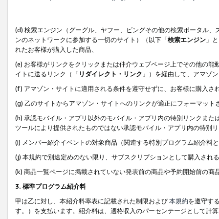
(d) 検索エンジン（グーグル、ヤフー、ビングその他の検索ポータル
ンのネットワークに参加する一切のサイト）（以下「
検索エンジン
」と
れたお客様が購入した商品、
(e) お客様がリンクをクリックまたは仲介ウェブページ上でその他の
イトに送るリンク（「
リダイレクト・リンク
」）を経由して、アマゾン
(f) アマゾン・サイトに適用される条件を遵守せずに、お客様に購入さ
(g) 乙のサイトからアマゾン・サイトへのリンクが適正にフォーマッ
(h) 承認モバイル・アプリ以外のモバイル・アプリ内の特別リンクまたはC
ツールにより提供されたものではない承認モバイル・アプリ内の特別リ
(i) メンバー紹介イベントの対象商品（関連する特別プログラム紹介料と
(j) 本規約で別途定めのない限り、サブスクリプションとして購入され
(k) 商品一覧ページに掲載されていない発表前の商品や予約開始前の商
3. 標準プログラム紹介料
甲は乙に対し、本紹介料率表に記載された制限および
本規約
を遵守す
す。）を支払います。紹介料は、適格収入のパーセンテージとして計算