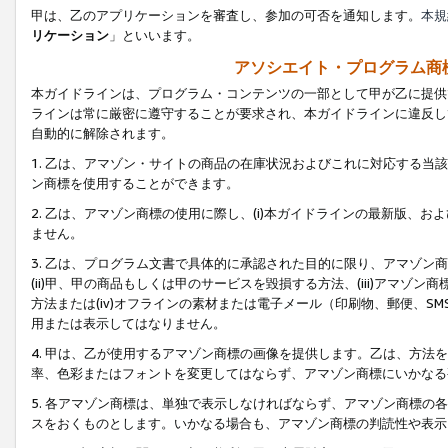
甲は、乙のアプリケーションを審査し、参加の可否を通知します。
本規
リケーション
」といいます。
アソシエイト・プログラム商
本ガイドラインは、プログラム・コンテンツの一部として甲が乙に提供
ラインは常に厳密に遵守することが要求され、本ガイドラインに違反し
自動的に解除されます。
1. 乙は、アマゾン・サイトの商品の在庫状況およびこれに対応する
ン商標を使用することができます。
2. 乙は、アマゾン商標の使用に際し、(i)本ガイドラインの最新版、およ
ません。
3. 乙は、プログラム文書で具体的に承認された目的に限り、アマゾン
(ii)甲、甲の商品もしくは甲のサービスを毀損する方法、(iii)アマ
方法または(iv)オフラインの素材または電子メール（印刷物、郵便、S
用または表示してはなりません。
4. 甲は、乙が使用するアマゾン商標の画像を提供します。乙は、方
率、色彩またはフォントを変更してはならず、アマゾン商標にいかなる
5. 各アマゾン商標は、単独で表示しなければならず、アマゾン商標
スをおくものとします。いかなる場合も、アマゾン商標の判読性や表示