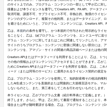
のサイト上でのみ、プログラム・コンテンツの一部として甲が乙に対し
様書および本ライセンスを遵守してCreators API、PA API、
取消可能、譲渡不可、サブライセンス不可、非独占的、無償のライセン
テンツのダウンロード、複製その他利用、またはデータマイニング、ロ
を避けるためにいうと、プログラム・コンテンツには、Creators AP
乙は、
本規約
の条件を遵守し、かつ本規約で付与された明示的なライセ
ることなく、乙は、(a)プログラム・コンテンツを、エンドユーザに
グラム・コンテンツに対してまたはこれに関連してリンクしたり、アマ
サイトのうちプログラム・コンテンツに密接に関連しない部分には、ア
コンテンツを、アマゾン・サイトの関連の商品詳細ページまたは他の関
Creators APIまたはデータフィードを利用することにより、乙は、
その他の情報およびコンテンツにアクセスすることができます。乙がこ
ためにCreators APIまたはデータフィードを利用する場合、乙は、こ
ィード（または同等のサービス）に適用されるライセンス契約の規定を
乙は、プログラム・コンテンツを使用して、知的財産権その他法的権利
したAI生成コンテンツを直接的または間接的に大規模言語モデル、マ
しないものとし、また、第三者をしてこれを行わせないものとします。
本ライセンスは、乙がプログラム文書（紹介料率表にて定義します。）
終了します。さらに、甲は、乙に対して書面で通知することにより、本
場合または甲が随時要請する場合、乙は、プログラム・コンテンツ（Cre