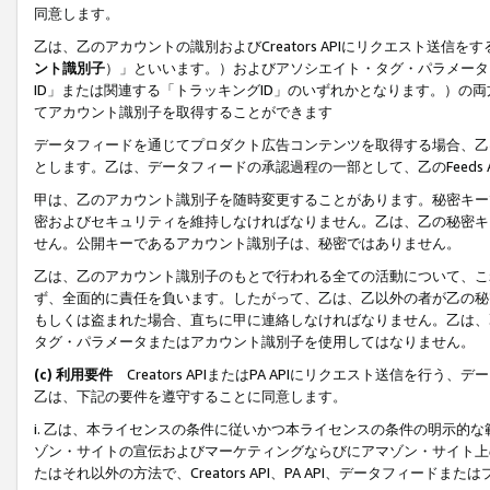
同意します。
乙は、乙のアカウントの識別およびCreators APIにリクエスト送
ント識別子
）」といいます。）およびアソシエイト・タグ・パラメータ（
ID」または関連する「トラッキングID」のいずれかとなります。）の両方
てアカウント識別子を取得することができます
データフィードを通じてプロダクト広告コンテンツを取得する場合、乙は、Cre
とします。乙は、データフィードの承認過程の一部として、乙のFeeds
甲は、乙のアカウント識別子を随時変更することがあります。秘密キー
密およびセキュリティを維持しなければなりません。乙は、乙の秘密キ
せん。公開キーであるアカウント識別子は、秘密ではありません。
乙は、乙のアカウント識別子のもとで行われる全ての活動について、こ
ず、全面的に責任を負います。したがって、乙は、乙以外の者が乙の秘
もしくは盗まれた場合、直ちに甲に連絡しなければなりません。乙は、
タグ・パラメータまたはアカウント識別子を使用してはなりません。
(c) 利用要件
Creators APIまたはPA APIにリクエスト送信を
乙は、下記の要件を遵守することに同意します。
i. 乙は、本ライセンスの条件に従いかつ本ライセンスの条件の明示的
ゾン・サイトの宣伝およびマーケティングならびにアマゾン・サイト上
たはそれ以外の方法で、Creators API、PA API、データフィー