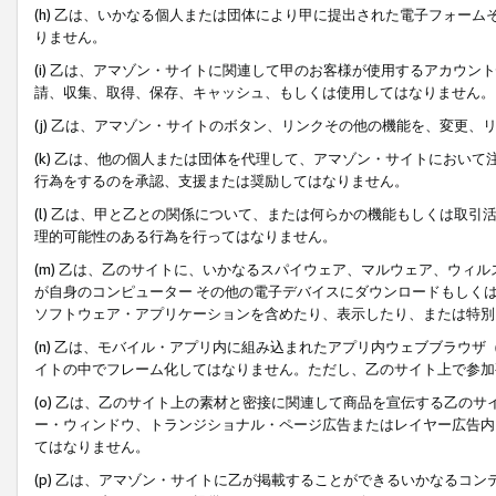
(h) 乙は、いかなる個人または団体により甲に提出された電子フォー
りません。
(i) 乙は、アマゾン・サイトに関連して甲のお客様が使用するアカウ
請、収集、取得、保存、キャッシュ、もしくは使用してはなりません。
(j) 乙は、アマゾン・サイトのボタン、リンクその他の機能を、変更
(k) 乙は、他の個人または団体を代理して、アマゾン・サイトにおい
行為をするのを承認、支援または奨励してはなりません。
(l) 乙は、甲と乙との関係について、または何らかの機能もしくは取
理的可能性のある行為を行ってはなりません。
(m) 乙は、乙のサイトに、いかなるスパイウェア、マルウェア、ウィ
が自身のコンピューター その他の電子デバイスにダウンロードもしく
ソフトウェア・アプリケーションを含めたり、表示したり、または特別
(n) 乙は、モバイル・アプリ内に組み込まれたアプリ内ウェブブラウザ
イトの中でフレーム化してはなりません。ただし、乙のサイト上で参加
(o) 乙は、乙のサイト上の素材と密接に関連して商品を宣伝する乙の
ー・ウィンドウ、トランジショナル・ページ広告またはレイヤー広告内
てはなりません。
(p) 乙は、アマゾン・サイトに乙が掲載することができるいかなるコ