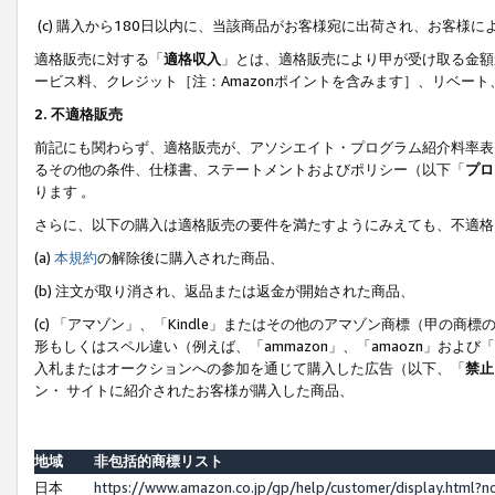
(c) 購入から180日以内に、当該商品がお客様宛に出荷され、お客
適格販売に対する「
適格収入
」とは、適格販売により甲が受け取る金額
ービス料、クレジット［注：Amazonポイントを含みます］、リベー
2. 不適格販売
前記にも関わらず、適格販売が、アソシエイト・プログラム紹介料率表
るその他の条件、仕様書、ステートメントおよびポリシー（以下「
プロ
ります 。
さらに、以下の購入は適格販売の要件を満たすようにみえても、不適格
(a)
本規約
の解除後に購入された商品、
(b) 注文が取り消され、返品または返金が開始された商品、
(c) 「アマゾン」、「Kindle」またはその他のアマゾン商標（甲
形もしくはスペル違い（例えば、「ammazon」、「amaozn」およ
入札またはオークションへの参加を通じて購入した広告（以下、「
禁止
ン・ サイトに紹介されたお客様が購入した商品、
地域
非包括的商標リスト
日本
https://www.amazon.co.jp/gp/help/customer/display.html