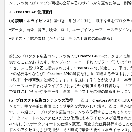
ンテンツおよびアマゾン商標の全部を乙のサイトから直ちに除去、削除
2. Creators API使用要件
(a) 説明：
本ライセンスに基づき、甲は乙に対し、以下を含むプログラ
•データ、画像、音声、映像、ロゴ、ユーザインターフェースデザイン
•テキスト形式の素材（たとえば、テキスト形式の商品情報）
前記のプロダクト広告コンテンツおよびCreators APIへのアクセスに
供することがあります。サンプルソースコードおよびライブラリはそれ
イセンスに基づき乙に提供されます。Creators APIに関連して
上の必要条件ならびにCreators APIの適切な利用に関連するテ
（以下「
仕様書類
」と総称します。）を提供することがあります。本ラ
ルソースコードまたはライブラリおよび甲が提供する仕様書類は、「プ
で提供されたいかなるデータ、画像、テキストその他の情報またはコン
(b) プロダクト広告コンテンツの取得
乙は、Creators APIま
きます。甲が事前に書面による明示的な承認をした場合、乙は、甲がCreator
す。）を通じて、プロダクト広告コンテンツを取得することもできます
データフィードへのアクセスおよび使用にも本ライセンスが適用されます。乙は
APIもしくはデータフィードの仕様を変更、廃止または再発行することがで
ドへのアクセスおよび使用が、その時点で最新の要件（本ライセンスお