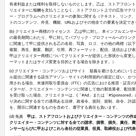
有者利益または権利を取得しないものとします。乙は、ストアフロントに
リエイターに報酬を支払うことなく、ストアフロント上での広告マテリア
ー・プログラムへのクリエイターの参加に関する（テキスト、リンク、
トのコンテンツ、外見、機能、URLおよびその他全ての要素を決定で
(b) クリエイター商標のライセンス 乙は甲に対し、本インフルエン
の最長期間にわたり、甲に対してパブリック・プロフィールへのリンク
に関連して甲に提供される乙の名前、写真、ロゴ、その他の商標（以下
複製、再生、翻案、翻訳、引用、再フォーマット、配信、送信および表
甲はクリエイター商標についてクリエイターが提供した形状から変更し
ーマットまたはサイズ変更を目的とする場合を除きます。）
(c) クリエイター・コンテンツおよびサイト 疑義を避けるためにい
ル提出に関連する該当アマゾン・サイトの利用規約の規定に従い、かつ、
用される場合、米連邦取引委員会（FTC）の広告における推奨・証言
イターが、クリエイター・コンテンツに関連して他の製造業者、配信業
を受け取った場合、クリエイターは、(「#Ad」または「#Sponsor
り決めに関する全ての適用ある法律、政省令、規則、規制、命令、許認
を、開示に関連するものを含めて、遵守する責任も負います。
(d) 免責
甲は、ストアフロントおよびクリエイター・コンテンツの作
クリエイター・コンテンツに対する全ての請求、損害、損失、責任、費
ンサーならびに甲およびこれら各社の従業員、役員、取締役および代表