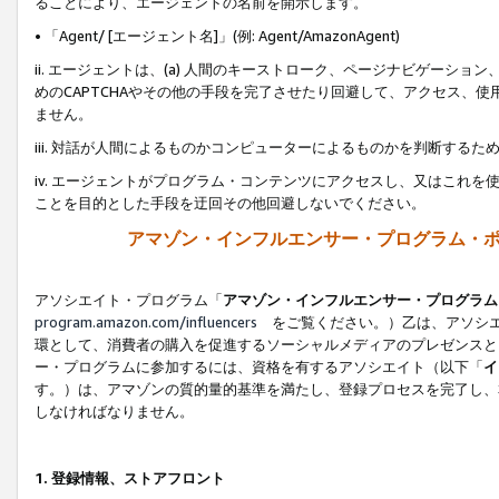
ることにより、エージェントの名前を開示します。
• 「Agent/ [エージェント名]」(例: Agent/AmazonAgent)
ii. エージェントは、(a) 人間のキーストローク、ページナビゲーシ
めのCAPTCHAやその他の手段を完了させたり回避して、アクセス、
ません。
iii. 対話が人間によるものかコンピューターによるものかを判断する
iv. エージェントがプログラム・コンテンツにアクセスし、又はこれ
ことを目的とした手段を迂回その他回避しないでください。
アマゾン・インフルエンサー・プログラム・
アソシエイト・プログラム「
アマゾン・インフルエンサー・プログラム
program.amazon.com/influencers
をご覧ください。）乙は、アソシエ
環として、消費者の購入を促進するソーシャルメディアのプレゼンスと
ー・プログラムに参加するには、資格を有するアソシエイト（以下「
イ
す。）は、アマゾンの質的量的基準を満たし、登録プロセスを完了し、
しなければなりません。
1.
登録情報、ストアフロント