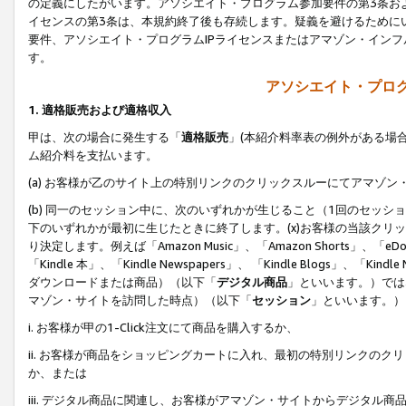
の定義にしたがいます。アソシエイト・プログラム参加要件の第3条お
イセンスの第3条は、本規約終了後も存続します。疑義を避けるためにい
要件、アソシエイト・プログラムIPライセンスまたはアマゾン・イン
す。
アソシエイト・プログ
1. 適格販売および適格収入
甲は、次の場合に発生する「
適格販売
」(本紹介料率表の例外がある場
ム紹介料を支払います。
(a) お客様が乙のサイト上の特別リンクのクリックスルーにてアマゾン
(b) 同一のセッション中に、次のいずれかが生じること（1回のセッ
下のいずれかが最初に生じたときに終了します。(x)お客様の当該クリッ
り決定します。例えば「Amazon Music」、「Amazon Shorts」、「eDo
「Kindle 本」、「Kindle Newspapers」、 「Kindle Blogs」、「
ダウンロードまたは商品）（以下「
デジタル商品
」といいます。）では
マゾン・サイトを訪問した時点）（以下「
セッション
」といいます。）
i. お客様が甲の1-Click注文にて商品を購入するか、
ii. お客様が商品をショッピングカートに入れ、最初の特別リンクの
か、または
iii. デジタル商品に関連し、お客様がアマゾン・サイトからデジタ