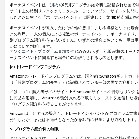
ボーナスイベントは、
別紙
の特別プログラム紹介料に記載された国で利
サイト上の特別リンクをクリックスルーしてアマゾン・サイトを訪問した
したときに生じる「ボーナスイベント」に関連して、第4(b)条記載の
ボーナスイベントが違反またはその他の悪用により不適格となった場合
アの利用、一人の個人による複数のボーナスイベント、ボーナスイベン
別プログラム紹介料を支払いません。いずれの場合においても、甲は甲
かについて判断します。
アソシエイト・プログラム参加要件
にかかわらず、
別紙
記載のボーナ
ーナスイベントに関連する場合にのみ許可されるものとします。
(c) トレードインプログラム
Amazonのトレードインプログラムでは、購入者はAmazonギフト
（「特別プログラム紹介料」）に記載されている一部の国でご利用いた
乙は、（1）購入者が乙のサイト上のAmazonサイトへの特別なリン
に商品を追加し、Amazonが受け入れる下取りリクエストを送信した場
プログラム紹介料を得ることができます。
Amazonは、いずれの場合も、トレードインイベントがプログラム文書
発生したか、または不適格となったかを独自の裁量により判断します。
5. プログラム紹介料の制限
アソシエイトタグは、アソシエイト・プログラムからの紹介料を受ける