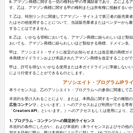
6. アマゾン商標に関する一切の権利が甲の専属財産であり、乙によ
す。乙は、アマゾン商標に関する甲の権利または所有権に抵触するいか
7. 乙は、特別リンクに関連してアマゾン・サイト上で第三者の販売
たはその他使用することについて、当該販売業者またはベンダーから書
することはできません。
8. 乙は、いかなる管轄においても、アマゾン商標に紛らわしいほど
おいても、アマゾン商標に紛らわしいほど類似する商標、ドメイン名、
甲は、アソシエイト・サイトに改定のお知らせまたは改定後の商標ガイ
本商標ガイドラインおよび承認されたアマゾン商標を改定することがで
甲は、許可を得ないいかなる使用または本ガイドラインに準拠しないい
により行使することができるものとします。
アソシエイト・プログラムIPラ
本ライセンスは、乙のアソシエイト・プログラムへの参加に関連して乙
本規約
を受け入れることにより、または、本商品に関する一定の種類の
広告コンテンツ
」といいます。）へのアクセスおよび利用ができる専有
「
Creators API
」といいます。）へのアクセスもしくは使用により、
1. プログラム・コンテンツへの限定的ライセンス
本規約
の条件にしたがい、および本規約（本ライセンスおよびその他の
加する目的に限り、甲は本規約により乙に対して、(a) プログラム・コ