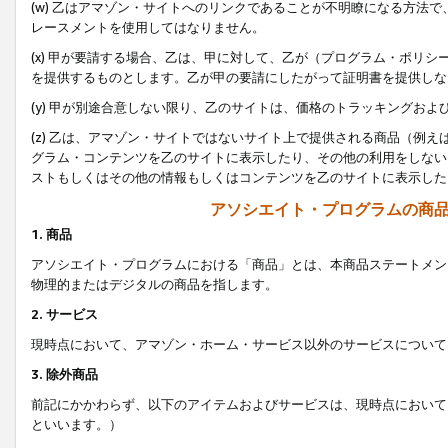
(w) 乙はアマゾン・サイトへのリンクであることが不明瞭になる方法
レースメントを使用してはなりません。
(x) 甲が要請する場合、乙は、甲に対して、乙が（プログラム・ポリ
を提供するものとします。乙が甲の要請にしたがって証明書を提供しな
(y) 甲が別途合意しない限り、乙のサイトは、価格のトラッキングお
(z) 乙は、アマゾン・サイトではないサイト上で提供される商品（例
グラム・コンテンツを乙のサイトに表示したり、その他の利用をしない
ストもしくはその他の情報もしくはコンテンツを乙のサイトに表示した
アソシエイト・プログラムの商
1. 商品
アソシエイト・プログラムにおける「商品」とは、本商品ステートメン
物理的またはデジタルの商品を指します。
2. サービス
現時点において、アマゾン・ホーム・サービス以外のサービスについて
3. 除外商品
前記にかかわらず、以下のアイテムおよびサービスは、現時点において
といいます。）