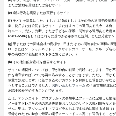
または活動を奨励または含むサイト
(e) 違法行為を奨励または実行するサイト
(f) 子どもを対象にした、もしくは13歳もしくはその他の適用年齢
集、使用または公開するサイト、またはすべての適用ある法令、条例、
制ルール、判決、判断、または子どもの保護に関連する適用ある政府当局の要
6501-6506)もしくはこれらに基づき公布された規則、または児童オ
(g) 甲またはその関連会社の商標や、甲またはその関連会社の商標の
ID、またはソーシャルネットワークサイトのユーザー名、グループ名
甲の商標の非包括的リストをご覧ください。）
(h) その他知的財産権を侵害するサイト
サイトの適切性については、甲が独自の裁量で判断いたします。甲が不
件を遵守すればいつでも再申込みすることができます。ただし、甲が1)
裁量で決定します）に基づき乙のアカウントを解除した場合はいかなる
うとすることはできません。
お問い合わせフォーム
の「運営規約違反に
承認手続を開始することができます。
乙は、アソシエイト・プログラムへの参加申込フォームに記載した情報
メールアドレスその他の連絡先情報および乙のサイトの識別情報などを
せん。甲は、アソシエイト・プログラムおよび本規約に関する通知（も
登録されたその時点で最新の電子メールアドレス宛てに送信することが