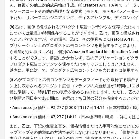
ん、修復その他二次的成果物の作成。(ii)Creators API、PA 
るソースコードその他の基礎となる要素（モデル、モデルパラメーター
るため、リバースエンジニアリング、ディスアセンブル、ディコンパイ
(h) 乙は、画像で構成されるプロダクト広告コンテンツを保存または
については最長24時間保存することができます。乙は、画像で構成さ
ることができますが、その場合、乙は、その後直ちに Creators AP
プリケーション上のプロダクト広告コンテンツを刷新することにより、
ら通知がない限り、乙は、個別のAmazon Standard Identification Nu
することができます。前記にかかわらず、乙のアプリケーションがクラ
プロダクト広告コンテンツを保存またはキャッシュしてはいけません。
以内に、甲に対して、プロダクト広告コンテンツを含むまたは使用する
(i) 乙がプロダクト広告コンテンツをデータフィードから取得する場合または
ン上に表示されるプロダクト広告コンテンツの刷新頻度が1時間に1回
報に隣接して、時刻/日付の表示を含めるものとします。ただし、乙の
び刷新と同日中である間は、表示のうち日付の部分を省略することがで
• Amazon.co.jp 価格： ¥3,277 (2008年1月7日 14:11（日本標準
• Amazon.co.jp 価格： ¥3,277 (14:11（日本標準時）時点 −詳しくは
また、乙は、下記の免責文言を、価格情報または入手可能性についての
ップアップその他類似の方法で表示しなければなりません。「価格およ
本商品の購入においては、購入の時点で（該当するアマゾン・サイト）