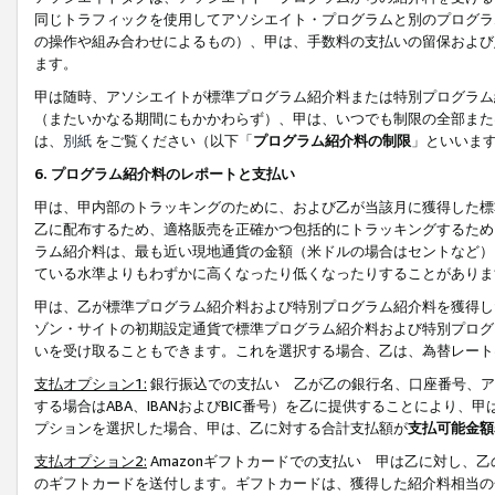
同じトラフィックを使用してアソシエイト・プログラムと別のプログラ
の操作や組み合わせによるもの）、甲は、手数料の支払いの留保および
ます。
甲は随時、アソシエイトが標準プログラム紹介料または特別プログラム
（またいかなる期間にもかかわらず）、甲は、いつでも制限の全部また
は、
別紙
をご覧ください（以下「
プログラム紹介料の制限
」といいま
6. プログラム紹介料のレポートと支払い
甲は、甲内部のトラッキングのために、および乙が当該月に獲得した標
乙に配布するため、適格販売を正確かつ包括的にトラッキングするため
ラム紹介料は、最も近い現地通貨の金額（米ドルの場合はセントなど）
ている水準よりもわずかに高くなったり低くなったりすることがありま
甲は、乙が標準プログラム紹介料および特別プログラム紹介料を獲得し
ゾン・サイトの初期設定通貨で標準プログラム紹介料および特別プログ
いを受け取ることもできます。これを選択する場合、乙は、為替レート
支払オプション1:
銀行振込での支払い 乙が乙の銀行名、口座番号、ア
する場合はABA、IBANおよびBIC番号）を乙に提供することにより
プションを選択した場合、甲は、乙に対する合計支払額が
支払可能金額
支払オプション2:
Amazonギフトカードでの支払い 甲は乙に対し、
のギフトカードを送付します。ギフトカードは、獲得した紹介料相当の