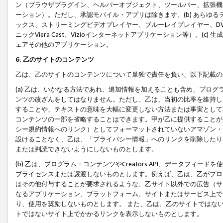
ン（ブラウザプラグイン、ヘルパーオブジェクト、ツールバー、拡張機
ーション）。ただし、承認モバイル・アプリは除きます。(b) あらゆ
ックス、ストリーミングビデオプレイヤー、ブルーレイプレイヤー、DVDプ
ニックViera Cast、Vizioインターネットアプリケーション等）。(
ェアその他のアプリケーション。
6. 乙のサイトのコンテンツ
乙は、乙のサイトのコンテンツについて単独で責任を負い、以下記載の
(a) 乙は、いかなる方法であれ、追加情報を加えることも含め、プロ
ンツの改ざんをしてはなりません。ただし、乙は、当初の比率を維持し
することや、テキストの意味を大幅に変更しない方法または事実として
コンテンツの一部を省略することはできます。甲が乙に提供することが
シー規約情報へのリンク）としてフォーマットされていないアマゾン・
設けることなく、乙は、「プライバシー情報」へのリンクを削除したり
または判読できないようにしないものとします。
(b) 乙は、プログラム・コンテンツやCreators API、データフ
ブライセンスまたは譲渡しないものとします。例えば、乙は、乙がプロ
はその他付与することが要求されるような、乙サイト以外での広告（サ
なるアプリケーション、プラットフォーム、サイトまたはサービス上で
り、使用を奨励しないものとします。 また、乙は、乙のサイトではな
トではないサイト上でかかるリンクを表示しないものとします。