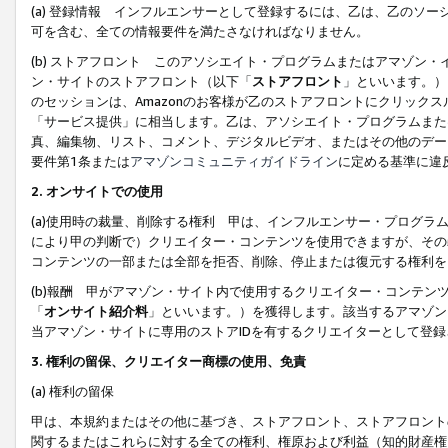
(a) 登録情報 インフルエンサーとして登録するには、乙は、乙のソ
可を含む、全ての情報要件を満たさなければなりません。
(b) ストアフロント このアソシエイト・プログラムまたはアマゾン
ン・サイトのストアフロント（以下「
ストアフロント
」といいます。）
のセッションは、Amazonのお客様が乙のストアフロントにクリック
「サービス提供」に相当します。乙は、アソシエイト・プログラムまた
真、編集物、リスト、コメント、デジタルビデオ、またはその他のデー
要件第1条または
アマゾンコミュニティガイドライン
に定める基準に違
2.
オンサイトでの使用
(a)使用時の裁量、削除する権利 甲は、インフルエンサー・プログラ
により甲の判断で）クリエイター・コンテンツを使用できますが、その
コンテンツの一部または全部を拒否、削除、停止または復元する権利を
(b)報酬 甲がアマゾン・サイト内で使用するクリエイター・コンテン
「
オンサイト紹介料
」といいます。）を獲得します。該当するアマゾン
当アマゾン・サイトに専用のストアIDを有するクリエイターとして登
3.
権利の留保、クリエイター商標の使用、免責
(a) 権利の留保
甲は、本規約またはその他に基づき、ストアフロント、ストアフロント
関するまたはこれらに対する全ての権利、権原および利益（知的財産権