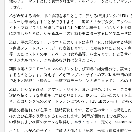
他のフォーマットとして表示されます。）をパラメータとしてアマゾン
ません。
乙が希望する場合、甲の承認を条件として、異なる特別リンクのURL
ニターし最適化することができるように、追加の「サブタグ」アソシエ
イト・プログラムに関連して提供されたID又は報告を、乙のサイトの
に到着したときに、かかるユーザの行動をモニターする目的でユーザに
乙は、甲の承認なく、いつでも乙のサイトに商品（および関連する特別
（商品ステートメント（以下に定義します。）に定義されたとおり）商
等）またはストアのホームページ（食料品等）を含みます。）と乙サイ
オリジナルコンテンツも含めなければなりません。
期間限定のプロモーションへのリンクおよび関連の紹介部分は、該当す
するものとします。例えば、乙がアマゾン・サイトのアパレル部門の商
であると記載した場合は、当該プロモーションの終了日までに、乙のサ
乙は、いかなる商品、アマゾン・サイト、または甲のポリシー、プロモ
誤解を招くような主張をしてはなりません。例えば、乙が乙のサイト上に
合、乙はリンク先のスマートフォンについて、128 GBのメモリーが
商品の価格および在庫は、随時変化します。乙が乙のサイトに掲載した
格および在庫を表示できるものとします。(a)甲が価格および在庫のデータを
の価格および在庫のデータを取得し、
本ライセンス
に定めるCreator
さらに、乙が乙のサイトにて商品の価格を「比較」形式（価格比較ツー