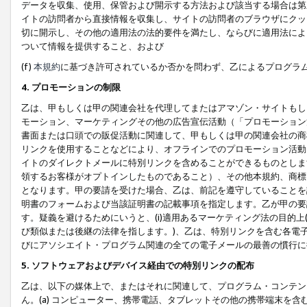
データを収集、使用、保管および開示する方法および該当する場合は第
イトの訪問者から直接情報を収集し、サイトの訪問者のブラウザにクッ
切に開示し、その他の適用法の法的要件を満たし、ならびに適用法によ
ついて情報を提供すること、および
(f)
本規約
に基づき許可されているか否かを問わず、乙によるプログラ
4. プロモーションの制限
乙は、甲もしくは甲の関連会社を代理してまたはアマゾン・サイトもし
モーション、マーケティングその他の広告宣伝活動（「プロモーション
書面または口頭での販促活動に関連して、甲もしくは甲の関連会社の商
リンクを使用することなどにより、オフラインでのプロモーション活動
イトのダイレクトメールに特別リンクを含めることができるものとしま
領するお客様がオプトインしたものであること）、その他本規約、商標
となります。甲の要請を受けた場合、乙は、前記を遵守していることを
明書のフォームおよび当該証明書の記載事項を指定します。乙が甲の要
す。疑義を避けるためにいうと、(i)適用あるマーケティング法の目的上(例
び類似または後継の法律を指します。)、乙は、特別リンクを含む各電子
びにアソシエイト・プログラム関連の全ての電子メールの最善の慣行に
5. ソフトウェアおよびデバイス経由での特別リンクの配布
乙は、以下の媒体上で、またはそれに関連して、プログラム・コンテン
ん。(a) コンピューター、携帯電話、タブレットその他の携帯端末を