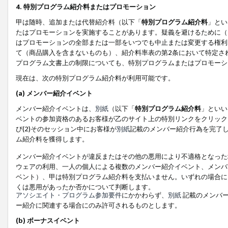
4. 特別プログラム紹介料またはプロモーション
甲は随時、追加または代替紹介料（以下「
特別プログラム紹介料
」とい
たはプロモーションを実施することがあります。疑義を避けるために（
はプロモーションの全部または一部をいつでも中止または変更する権利
て（商品購入を含まないものも）、紹介料率表の第2条において特定さ
プログラム文書上の制限についても、特別プログラムまたはプロモーシ
現在は、次の特別プログラム紹介料が利用可能です。
(a) メンバー紹介イベント
メンバー紹介イベントは、
別紙
（以下「
特別プログラム紹介料
」といい
ベントの参加資格のあるお客様が乙のサイト上の特別リンクをクリック
び(2)そのセッション中にお客様が
別紙
記載のメンバー紹介行為を完了
ム紹介料を獲得します。
メンバー紹介イベントが違反またはその他の悪用により不適格となった
ウェアの利用、一人の個人による複数のメンバー紹介イベント、メンバ
ベント）、甲は特別プログラム紹介料を支払いません。いずれの場合に
くは悪用があったか否かについて判断します。
アソシエイト・プログラム参加要件
にかかわらず、
別紙
記載のメンバー
ー紹介に関連する場合にのみ許可されるものとします。
(b) ボーナスイベント