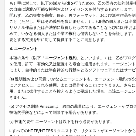
も）甲に対して、以下の(a)から(d)を行うための、乙の固有の知的
の自由に譲渡が可能な権利およびライセンスを付与するものとします。(
問わず、乙の提案を翻案、修正、再フォーマット、および派生作品を制
こと（ただし、甲はその義務を負いません。）。(d)他の個人または企
リジナル作品または合法的に取得したものであることならびに(Z)甲
めて、いかなる個人または企業の権利も侵害しないことを保証します。
要とする支援を甲に対して提供することに同意します。
4. エージェント
本項の条件（以下「
エージェント規約
」といいます。）は、乙がプログ
を使用、許可、有効化又は配置する場合に適用されます。エージェント
により、自律的または半自律的な行動をとるソフトウェアまたはサービ
(a) 透明性および同意 いかなるエージェントも、エージェント規約の
にアクセスし、これを使用、または操作することはできません。さらに、
用、または操作することを控えるように要請した場合、当該エージェン
きません。
(b) アクセス制限 Amazonは、独自の裁量により、エージェント
技術的手段などによって制限する場合があります。
(c) 技術的要件 エージェントは以下を行う必要があります。
i. すべてのHTTP/HTTPSリクエストで、リクエストがエージェ