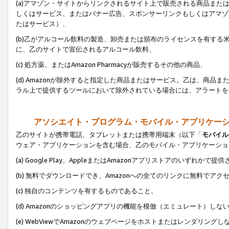
(a)アマゾン・サイトからリンクされるサイト上で販売される商品またはサ
しくはサービス、またはバナー広告、スポンサーリンクもしくはアマゾ
たはサービス）、
(b)乙がアルコール飲料の製造、卸売または頒布のライセンスを有す
に、乙のサイトで宣伝されるアルコール飲料、
(c) 処方薬、またはAmazon Pharmacyが販売するその他の商品、
(d) Amazonが除外すると指定した商品またはサービス。乙は、商品また
ラル上で提供するツールにおいて除外されている場合には、アラートを
アソシエイト・プログラム・モバイル・アプリケー
乙のサイトが携帯電話、タブレットまたは携帯用端末（以下「
モバイル
ウェア・アプリケーションを含む場合、乙のモバイル・アプリケーショ
(a) Google Play、AppleまたはAmazonアプリストアのいずれかで
(b) 無料でダウンロードでき、Amazonへの全てのリンクに無料でアク
(c) 独自のコンテンツを有するものであること、
(d) Amazonのショッピングアプリの機能を模倣（エミュレート）しな
(e) WebViewでAmazonのウェブページをホストまたはレンダリング