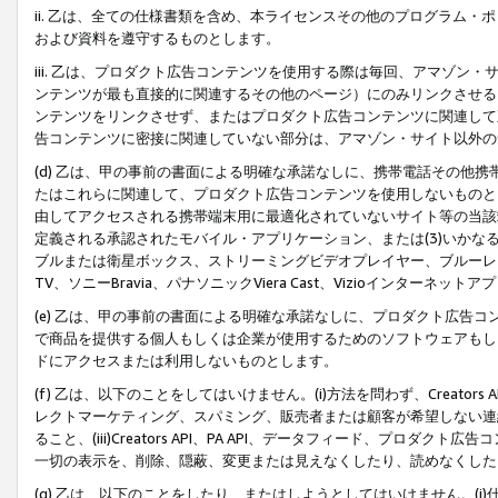
ii. 乙は、全ての仕様書類を含め、本ライセンスその他のプログラム
および資料を遵守するものとします。
iii. 乙は、プロダクト広告コンテンツを使用する際は毎回、アマゾ
ンテンツが最も直接的に関連するその他のページ）にのみリンクさせる
ンテンツをリンクさせず、またはプロダクト広告コンテンツに関連して
告コンテンツに密接に関連していない部分は、アマゾン・サイト以外の
(d) 乙は、甲の事前の書面による明確な承諾なしに、携帯電話その他
たはこれらに関連して、プロダクト広告コンテンツを使用しないものと
由してアクセスされる携帯端末用に最適化されていないサイト等の当該端
定義される承認されたモバイル・アプリケーション、または(3)いか
ブルまたは衛星ボックス、ストリーミングビデオプレイヤー、ブルーレイ
TV、ソニーBravia、パナソニックViera Cast、Vizioインター
(e) 乙は、甲の事前の書面による明確な承諾なしに、プロダクト広告
で商品を提供する個人もしくは企業が使用するためのソフトウェアもしくはその
ドにアクセスまたは利用しないものとします。
(f) 乙は、以下のことをしてはいけません。(i)方法を問わず、Creator
レクトマーケティング、スパミング、販売者または顧客が希望しない連
ること、(iii)Creators API、PA API、データフィード、プ
一切の表示を、削除、隠蔽、変更または見えなくしたり、読めなくした
(g) 乙は、以下のことをしたり、またはしようとしてはいけません。(