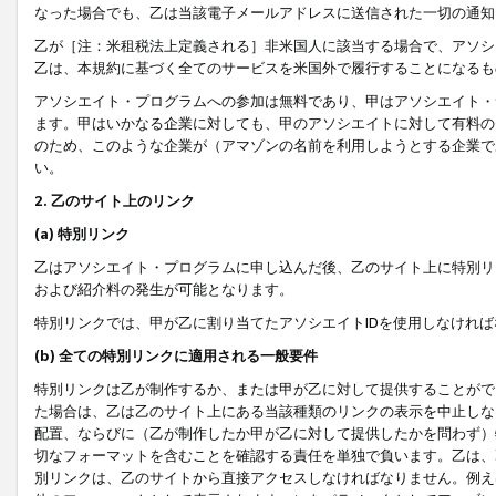
なった場合でも、乙は当該電子メールアドレスに送信された一切の通知
乙が［注：米租税法上定義される］非米国人に該当する場合で、アソシ
乙は、本規約に基づく全てのサービスを米国外で履行することになるも
アソシエイト・プログラムへの参加は無料であり、甲はアソシエイト・
ます。甲はいかなる企業に対しても、甲のアソシエイトに対して有料の
のため、このような企業が（アマゾンの名前を利用しようとする企業で
い。
2. 乙のサイト上のリンク
(a) 特別リンク
乙はアソシエイト・プログラムに申し込んだ後、乙のサイト上に特別リ
および紹介料の発生が可能となります。
特別リンクでは、甲が乙に割り当てたアソシエイトIDを使用しなけれ
(b) 全ての特別リンクに適用される一般要件
特別リンクは乙が制作するか、または甲が乙に対して提供することがで
た場合は、乙は乙のサイト上にある当該種類のリンクの表示を中止しな
配置、ならびに（乙が制作したか甲が乙に対して提供したかを問わず）
切なフォーマットを含むことを確認する責任を単独で負います。乙は、
別リンクは、乙のサイトから直接アクセスしなければなりません。例えば、