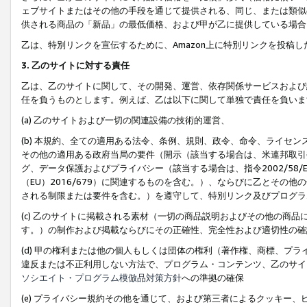
ェブサイトまたはその他の手段を通じて提供される、同じ、または類似
供される商品の「新品」の最低価格、および甲が乙に提供している場合
乙は、特別リンクを宣伝するために、Amazon上に特別リンクを投稿し
3. 乙のサイトに対する責任
乙は、乙のサイトに関して、その開発、運営、依存関係サービスおよび
任を負うものとします。例えば、乙は以下に関して単独で責任を負いま
(a) 乙のサイトおよび一切の関連設備の技術的運営、
(b) 本規約、全ての適用ある法令、条例、規則、政令、命令、ライセ
その他の適用ある政府当局の要件（開示（該当する場合は、米連邦取引
グ、データ保護およびプライバシー（該当する場合は、指令2002/58
（EU）2016/679）に関連するものを含む。）、ならびに乙とそ
される制限または要件を含む。）を遵守して、特別リンク及びプログラ
(c) 乙のサイトに掲載される素材（一切の商品説明およびその他の商
す。）の制作および掲載ならびにその正確性、完全性および適切性の確
(d) 甲の権利または他の個人もしくは団体の権利（著作権、商標、プ
違反または不正利用しない方法で、プログラム・コンテンツ、乙のサイ
ソシエイト・プログラム模倣品対策方針
への準拠の確保
(e) プライバシー規約その他を通じて、および第三者によるクッキー