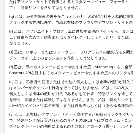
たはアマゾン・サイトで提供されるカスタマーレビュー、フォーラム、
て）、特別リンクを含めてはなりません。
(q) 乙は、
紹介料率表
の裏をかこうとしたり、乙の紹介料を人為的に増
クリックする方法以外で、当該お客様のブラウザでアマゾン・サイトの
(r) 乙は、アソシエイト・プログラムに参加する他のサイトから、ま
ェア経由を含めて）妨害またはリダイレクトしようとしたり、または、
なりません。
(s) 乙は、ロボットまたはソフトウェア・プログラムその他の方法を
ゾン・サイト上でのセッションを作出してはなりません。
(t) 乙は、甲のカスタマーレビューやおすすめ度（star rating
Creators APIを経由してカスタマーレビューやおすすめ度へのリンク
(u) 乙は、乙自身の使用またはその他の個人もしくは企業の使用が目
はメンバー紹介イベント行為を行ってはなりません。乙は、乙の友人、
個人もしくは団体の使用が目的であるかを問わず、特別リンクを通じて
を許可、要請または奨励してはなりません。また、乙は、特別リンクを
バー紹介イベント行為の実施、または再販売もしくは（あらゆる種類の
(v) 乙は、お客様がアマゾン・サイトへ遷移するため特別リンクをク
で、特別リンクが設置された乙のサイトのURLまたはプログラム・コ
ダイレクトページの利用によるものも含め）クローク（覆う）、ハイド