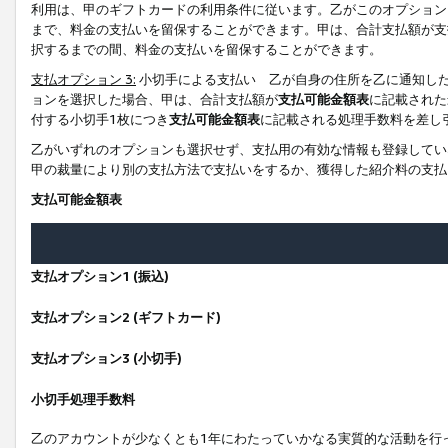
利用は、甲のギフトカードの利用条件に従います。乙がこのオプション
まで、料金の支払いを留保することができます。甲は、合計支払額が支
択するまでの間、料金の支払いを留保することができます。
支払オプション 3:
小切手による支払い 乙が自身の住所を乙に通知し
ョンを選択した場合、甲は、合計支払額が
支払可能金額表
に記載された
付する小切手1枚につき
支払可能金額表
に記載される処理手数料を差し
乙がいずれのオプションも選択せず、支払用の有効な情報も登録してい
甲の裁量により別の支払方法で支払いをするか、獲得した紹介料の支払
支払可能金額表
支払オプション1 (振込)
支払オプション2 (ギフトカード)
支払オプション3 (小切手)
小切手処理手数料
乙のアカウントが少なくとも1年にわたっていかなる実質的な活動を行