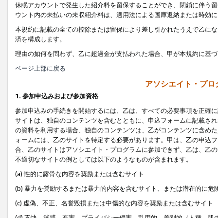
休眠アカウントで発生した紹介料を留保することができ、閉鎖に伴う留
ウント内の未払いの未収紹介料は、適用法による国庫返納または時効に
本規約に記載の全ての控除または留保により差し引かれたうえで乙にな
済を構成します。
理由の如何を問わず、乙に超過金が支払われた場合、甲が本規約に基づ
ページ上部に戻る
アソシエイト・プロ
1. 参加申込みおよび参加資格
参加申込みの手続きを開始するには、乙は、すべての必要事項を正確に
サイトは、独自のコンテンツを含むとともに、申込フォームに記載され
の資料を利用する場合、独自のコンテンツは、乙がコンテンツに含めた
ォームには、乙のサイトを特定する必要があります。甲は、乙の申込フ
合、乙のサイトはアソシエイト・プログラムに参加できず、乙は、乙の
不適切なサイトの例としては以下のようなものが含まれます。
(a) 性的に露骨な内容を奨励または含むサイト
(b) 暴力を奨励するまたは暴力的内容を含むサイト、または潜在的に
(c) 虚偽、不正、名誉毀損または中傷的な内容を奨励または含むサイト
(d) 不快、迷惑、有害、プライバシー侵害、乱用的、差別的（人種、