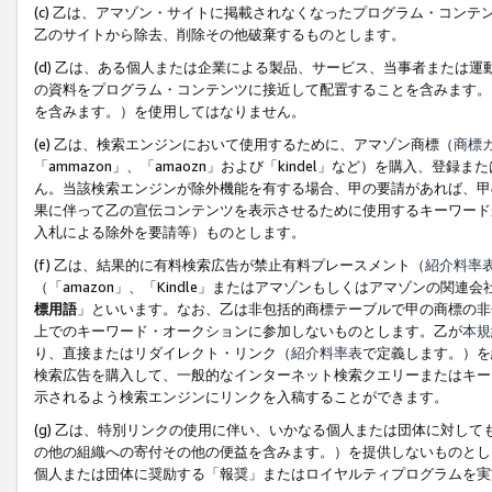
(c) 乙は、アマゾン・サイトに掲載されなくなったプログラム・コン
乙のサイトから除去、削除その他破棄するものとします。
(d) 乙は、ある個人または企業による製品、サービス、当事者または
の資料をプログラム・コンテンツに接近して配置することを含みます。
を含みます。）を使用してはなりません。
(e) 乙は、検索エンジンにおいて使用するために、アマゾン商標（
商標
「ammazon」、「amaozn」および「kindel」など）を購入
ん。当該検索エンジンが除外機能を有する場合、甲の要請があれば、甲
果に伴って乙の宣伝コンテンツを表示させるために使用するキーワード
入札による除外を要請等）ものとします。
(f) 乙は、結果的に有料検索広告が禁止有料プレースメント（
紹介料率
（「amazon」、「Kindle」またはアマゾンもしくはアマゾンの
標用語
」といいます。なお、乙は非包括的商標テーブルで甲の商標の非
上でのキーワード・オークションに参加しないものとします。乙が
本規
り、直接またはリダイレクト・リンク（
紹介料率表
で定義します。）を
検索広告を購入して、一般的なインターネット検索クエリーまたはキー
示されるよう検索エンジンにリンクを入稿することができます。
(g) 乙は、特別リンクの使用に伴い、いかなる個人または団体に対し
の他の組織への寄付その他の便益を含みます。）を提供しないものとし
個人または団体に奨励する「報奨」またはロイヤルティプログラムを実