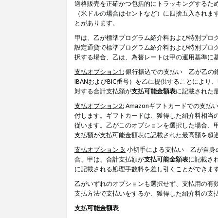
適格販売を正確かつ包括的にトラッキングするた
（米ドルの場合はセントなど）に四捨五入されま
とがあります。
甲は、乙が標準プログラム紹介料および特別プロ
設定通貨で標準プログラム紹介料および特別プロ
択する場合、乙は、為替レートは甲の運用基準に
支払オプション1:
銀行振込での支払い 乙が乙の銀
IBANおよびBIC番号）を乙に提供することに
対する合計支払額が
支払可能金額表
に記載された
支払オプション2:
Amazonギフトカードでの支
付します。ギフトカードは、獲得した紹介料相当
従います。乙がこのオプションを選択した場合、
支払額が支払可能金額表に記載された最高額を超
支払オプション 3:
小切手による支払い 乙が自身
合、甲は、合計支払額が
支払可能金額表
に記載さ
に記載される処理手数料を差し引くことができま
乙がいずれのオプションも選択せず、支払用の有
支払方法で支払いをするか、獲得した紹介料の支
支払可能金額表