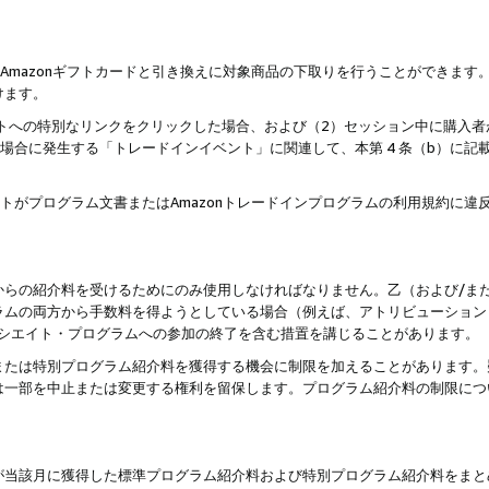
はAmazonギフトカードと引き換えに対象商品の下取りを行うことができま
けます。
サイトへの特別なリンクをクリックした場合、および（2）セッション中に購入
た場合に発生する「トレードインイベント」に関連して、本第 4 条（b）に
ントがプログラム文書またはAmazonトレードインプログラムの利用規約に
。
からの紹介料を受けるためにのみ使用しなければなりません。乙（および/ま
ラムの両方から手数料を得ようとしている場合（例えば、アトリビューション
ソシエイト・プログラムへの参加の終了を含む措置を講じることがあります。
または特別プログラム紹介料を獲得する機会に制限を加えることがあります。
は一部を中止または変更する権利を留保します。プログラム紹介料の制限につ
が当該月に獲得した標準プログラム紹介料および特別プログラム紹介料をまと