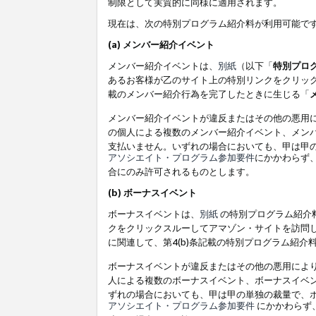
制限として実質的に同様に適用されます。
現在は、次の特別プログラム紹介料が利用可能で
(a) メンバー紹介イベント
メンバー紹介イベントは、
別紙
（以下「
特別プロ
あるお客様が乙のサイト上の特別リンクをクリック
載のメンバー紹介行為を完了したときに生じる「
メンバー紹介イベントが違反またはその他の悪用
の個人による複数のメンバー紹介イベント、メン
支払いません。いずれの場合においても、甲は甲
アソシエイト・プログラム参加要件
にかかわらず
合にのみ許可されるものとします。
(b) ボーナスイベント
ボーナスイベントは、
別紙
の特別プログラム紹介料
クをクリックスルーしてアマゾン・サイトを訪問し
に関連して、第4(b)条記載の特別プログラム紹介
ボーナスイベントが違反またはその他の悪用によ
人による複数のボーナスイベント、ボーナスイベ
ずれの場合においても、甲は甲の単独の裁量で、
アソシエイト・プログラム参加要件
にかかわらず