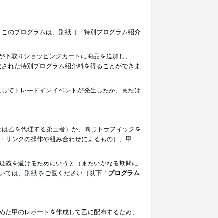
す。このプログラムは、別紙（「特別プログラム紹介
者が下取りショッピングカートに商品を追加し、
記載された特別プログラム紹介料を得ることができま
違反してトレードインイベントが発生したか、または
たは乙を代理する第三者）が、同じトラフィックを
・リンクの操作や組み合わせによるもの）、甲
疑義を避けるためにいうと（またいかなる期間に
いては、
別紙
をご覧ください（以下「
プログラム
めた甲のレポートを作成して乙に配布するため、