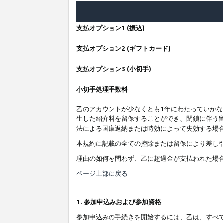
支払オプション1 (振込)
支払オプション2 (ギフトカード)
支払オプション3 (小切手)
小切手処理手数料
乙のアカウントが少なくとも1年にわたっていか
生した紹介料を留保することができ、閉鎖に伴う
法による国庫返納または時効によって失効する場
本規約に記載の全ての控除または留保により差し
理由の如何を問わず、乙に超過金が支払われた場
ページ上部に戻る
1. 参加申込みおよび参加資格
参加申込みの手続きを開始するには、乙は、すべ