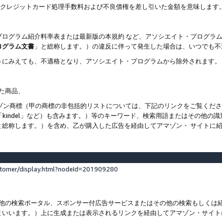
ト、クレジットカード処理手数料および不良債権を差し引いた金額を意味します
プログラム紹介料率表または最新版の本規約 など、アソシエイト・プログラ
ログラム文書
」と総称します。）の違反に伴って発生した場合は、いつでも不
うにみえても、不適格となり、アソシエイト・プログラムから除外されます。
れた商品、
他のアマゾン商標（甲の商標の非包括的リストについては、下記のリンクをご覧く
よび「kindel」など）も含みます。）等のキーワード、検索用語またはその
と総称します。）を含め、乙が購入した広告を経由してアマゾン・ サイトに
stomer/display.html?nodeId=201909280
その他の検索ポータル、スポンサー付広告サービスまたはその他の検索もしく
といいます。）上に生成または表示されるリンクを経由してアマゾン・サイト