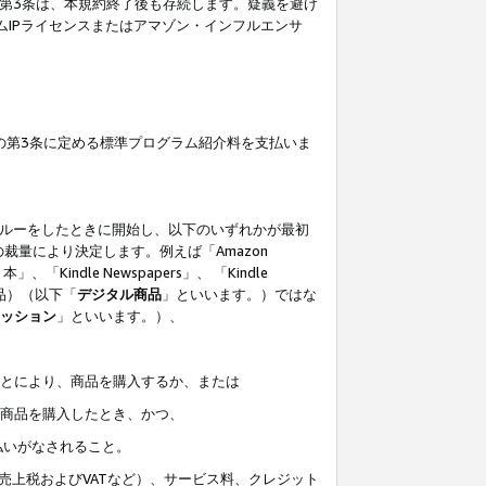
の第3条は、本規約終了後も存続します。疑義を避け
ムIPライセンスまたはアマゾン・インフルエンサ
の第3条に定める標準プログラム紹介料を支払いま
スルーをしたときに開始し、以下のいずれかが最初
裁量により決定します。例えば「Amazon
」、「Kindle Newspapers」、 「Kindle
は商品）（以下「
デジタル商品
」といいます。）ではな
ッション
」といいます。）、
ことにより、商品を購入するか、または
該商品を購入したとき、かつ、
払いがなされること。
売上税およびVATなど）、サービス料、クレジット