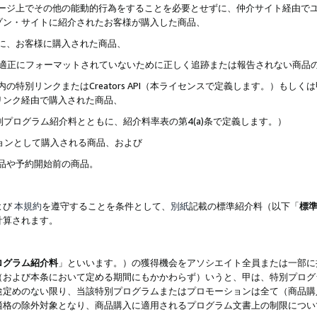
ブページ上でその他の能動的行為をすることを必要とせずに、仲介サイト経由で
ゾン・サイトに紹介されたお客様が購入した商品、
ずに、お客様に購入された商品、
クが適正にフォーマットされていないために正しく追跡または報告されない商品
内の特別リンクまたはCreators API（本ライセンスで定義します。）も
リンク経由で購入された商品、
特別プログラム紹介料とともに、紹介料率表の第4(a)条で定義します。）
ションとして購入される商品、および
商品や予約開始前の商品。
よび
本規約
を遵守することを条件として、
別紙
記載の標準紹介料（以下「
標
計算されます。
ログラム紹介料
」といいます。）の獲得機会をアソシエイト全員または一部に
（および本条において定める期間にもかかわらず）いうと、甲は、特別プログ
途定めのない限り、当該特別プログラムまたはプロモーションは全て（商品購
適格の除外対象となり、商品購入に適用されるプログラム文書上の制限につい