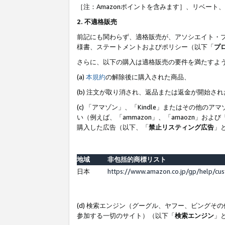
［注：Amazonポイントを含みます］、リベー
2. 不適格販売
前記にも関わらず、適格販売が、アソシエイト・
様書、ステートメントおよびポリシー（以下「
プ
さらに、以下の購入は適格販売の要件を満たすよ
(a)
本規約
の解除後に購入された商品、
(b) 注文が取り消され、返品または返金が開始さ
(c) 「アマゾン」、「Kindle」またはその
い（例えば、「ammazon」、「amaozn」お
購入した広告（以下、「
禁止リスティング広告
」
地域
非包括的商標リスト
日本
https://www.amazon.co.jp/gp/help/cu
(d) 検索エンジン（グーグル、ヤフー、ビング
参加する一切のサイト）（以下「
検索エンジン
」