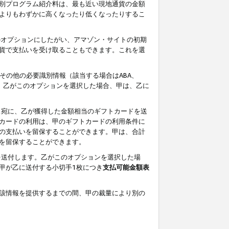
別プログラム紹介料は、最も近い現地通貨の金額
よりもわずかに高くなったり低くなったりするこ
のオプションにしたがい、アマゾン・サイトの初期
貨で支払いを受け取ることもできます。これを選
その他の必要識別情報（該当する場合はABA、
す。乙がこのオプションを選択した場合、甲は、乙に
ス宛に、乙が獲得した金額相当のギフトカードを送
カードの利用は、甲のギフトカードの利用条件に
の支払いを留保することができます。甲は、合計
を留保することができます。
を送付します。乙がこのオプションを選択した場
甲が乙に送付する小切手1枚につき
支払可能金額表
該情報を提供するまでの間、甲の裁量により別の