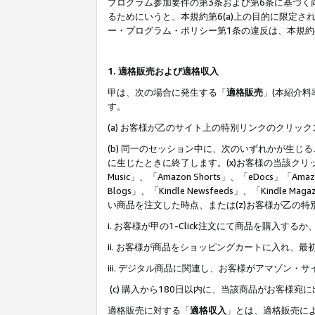
プログラム参加要件の第3条および第6条に基づく
るためにいうと、本規約第6(a)上の目的に限定
ー・プログラム・ポリシー第1条の違反は、本規
1. 適格販売および適格収入
甲は、次の場合に発生する「
適格販売
」(本紹介
す。
(a) お客様が乙のサイト上の特別リンクのクリッ
(b) 同一のセッション中に、次のいずれかが生
に生じたときに終了します。(x)お客様の当該クリ
Music」、「Amazon Shorts」、「eDocs」「Ama
Blogs」、「Kindle Newsfeeds」、「Ki
い商品を注文した時点、または(z)お客様が乙の
i. お客様が甲の1-Click注文にて商品を購入するか
ii. お客様が商品をショッピングカートに入れ
iii. デジタル商品に関連し、お客様がアマゾ
(c) 購入から180日以内に、当該商品がお客
適格販売に対する「
適格収入
」とは、適格販売に