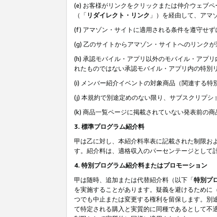
(e) お客様がリンクをクリックまたは仲介ウェ
（「
リダイレクト・リンク
」）を経由して、アマ
(f) アマゾン・サイトに適用される条件を遵守せ
(g) 乙のサイトからアマゾン・サイトへのリン
(h) 承認モバイル・アプリ以外のモバイル・アプリ
れたものではない承認モバイル・アプリ内の特別
(i) メンバー紹介イベントの対象商品（関連する
(j) 本規約で別途定めのない限り、サブスクリプ
(k) 商品一覧ページに掲載されていない発表前の
3. 標準プログラム紹介料
甲は乙に対し、本紹介料率表に記載された制限お
す。紹介料は、適格収入のパーセンテージとして
4. 特別プログラム紹介料またはプロモーション
甲は随時、追加または代替紹介料（以下「
特別プ
を実施することがあります。疑義を避けるために
つでも中止または変更する権利を留保します。別
て特定される購入と実質的に同種であるとして不