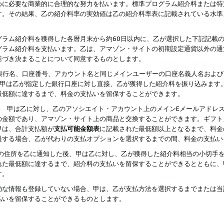
めに必要な商業的に合理的な努力を払います。標準プログラム紹介料または特
す。その結果、乙の紹介料率の実効値は乙の紹介料率表に記載されている水準
グラム紹介料を獲得した各暦月末から約60日以内に、乙が選択した下記記載
グラム紹介料を支払います。乙は、アマゾン・サイトの初期設定通貨以外の通
基づき決まることについて同意するものとします。
行名、口座番号、アカウント名と同じメインユーザーの口座名義人名および
より、甲は乙が指定した銀行口座に対し直接、乙が獲得した紹介料を振り込みま
最低額に達するまで、料金の支払いを留保することができます。
払い 甲は乙に対し、乙のアソシエイト・アカウント上のメインEメールアドレ
の金額であり、アマゾン・サイト上の商品と交換することができます。ギフト
甲は、合計支払額が
支払可能金額表
に記載された最低額以上となるまで、料金
過する場合、乙が代わりの支払オプションを選択するまでの間、料金の支払い
の住所を乙に通知した後、甲は乙に対し、乙が獲得した紹介料相当の小切手
れた最低額に達するまで、紹介料の支払いを留保することができるとともに、
す。
効な情報も登録していない場合、甲は、乙が支払方法を選択するまでまたは当
払いを留保することができるものとします。