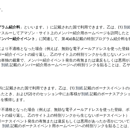
す。
グラム紹介料
」といいます。）に記載された国で利用できます。乙は、(1)
別
スルーしてアマゾン・サイト上のメンバー紹介用ホームページを訪問したとき
メンバー紹介イベント
」に関連して、第4(a)条記載の特別プログラム紹介料
により不適格となった場合（例えば、無効な電子メールアドレスを使った登録
バー紹介イベントの繰り返し、乙のサイト上の特別リンクから生じないメンバ
の単独の裁量で、メンバー紹介イベント発生の有無または違反もしくは悪用が
、
別紙
記載のメンバー紹介用ホームページへの特別リンクを貼ることは、乙サ
に記載された国で利用できます。乙は、(1)
別紙
記載のボーナスイベントの
たとき、および(2)そのセッション中にお客様が
別紙
記載のボーナスアクシ
料を獲得します。
り不適格となった場合（例えば、無効な電子メールアドレスを使った登録、ボ
ントの繰り返し、乙のサイト上の特別リンクから生じないボーナスイベント）
ボーナスイベント発生の有無または違反もしくは悪用があったか否かについて
、
別紙
記載のボーナスイベント用ホームページへの特別リンクを貼ることは