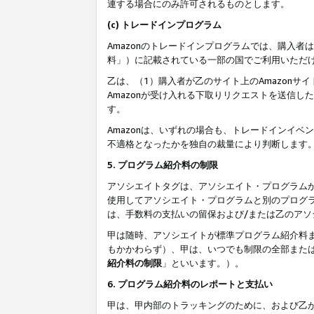
連する場合にのみ許可されるものとします。
(c) トレードインプログラム
Amazonのトレードインプログラムでは、購入者
料」）に記載されている一部の国でご利用いただ
乙は、（1）購入者が乙のサイト上のAmazon
Amazonが受け入れる下取りリクエストを送信し
す。
Amazonは、いずれの場合も、トレードインイベ
不適格となったかを独自の裁量により判断します
5. プログラム紹介料の制限
アソシエイトタグは、アソシエイト・プログラム
使用してアソシエイト・プログラムと別のプログ
は、手数料の支払いの留保および/または乙のア
甲は随時、アソシエイトが標準プログラム紹介料
もかかわらず）、甲は、いつでも制限の全部また
紹介料の制限
」といいます。）。
6. プログラム紹介料のレポートと支払い
甲は、甲内部のトラッキングのために、および乙