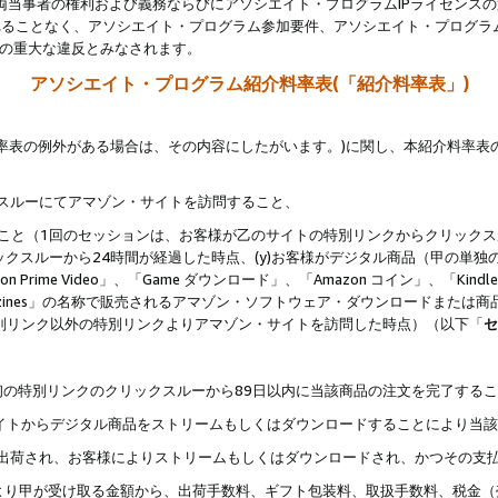
両当事者の権利および義務ならびにアソシエイト・プログラムIPライセンス
されることなく、アソシエイト・プログラム参加要件、アソシエイト・プログラ
約の重大な違反とみなされます。
アソシエイト・プログラム紹介料率表(「紹介料率表」)
料率表の例外がある場合は、その内容にしたがいます。)に関し、本紹介料率表
クスルーにてアマゾン・サイトを訪問すること、
じること（1回のセッションは、お客様が乙のサイトの特別リンクからクリック
ックスルーから24時間が経過した時点、(y)お客様がデジタル商品（甲の単独の
zon Prime Video」、「Game ダウンロード」、「Amazon コイン」、「Kindle 本
ndle Magazines」の名称で販売されるアマゾン・ソフトウェア・ダウンロードまた
特別リンク以外の特別リンクよりアマゾン・サイトを訪問した時点）（以下「
セ
、
、最初の特別リンクのクリックスルーから89日以内に当該商品の注文を完了する
ン・サイトからデジタル商品をストリームもしくはダウンロードすることにより当
様宛に出荷され、お客様によりストリームもしくはダウンロードされ、かつその支
より甲が受け取る金額から、出荷手数料、ギフト包装料、取扱手数料、税金（