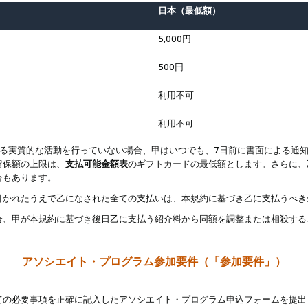
日本（最低額）
5,000円
500円
利用不可
利用不可
なる実質的な活動を行っていない場合、甲はいつでも、7日前に書面による通
留保額の上限は、
支払可能金額表
のギフトカードの最低額とします。さらに、
合もあります。
引かれたうえで乙になされた全ての支払いは、本規約に基づき乙に支払うべき
合、甲が本規約に基づき後日乙に支払う紹介料から同額を調整または相殺する
アソシエイト・プログラム参加要件（「参加要件」）
ての必要事項を正確に記入したアソシエイト・プログラム申込フォームを提出