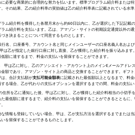
めに必要な商業的に合理的な努力を払います。標準プログラム紹介料または特
す。その結果、乙の紹介料率の実効値は乙の紹介料率表に記載されている水準
グラム紹介料を獲得した各暦月末から約60日以内に、乙が選択した下記記載
グラム紹介料を支払います。乙は、アマゾン・サイトの初期設定通貨以外の通
基づき決まることについて同意するものとします。
行名、口座番号、アカウント名と同じメインユーザーの口座名義人名および
より、甲は乙が指定した銀行口座に対し直接、乙が獲得した紹介料を振り込みま
最低額に達するまで、料金の支払いを留保することができます。
払い 甲は乙に対し、乙のアソシエイト・アカウント上のメインEメールアドレ
の金額であり、アマゾン・サイト上の商品と交換することができます。ギフト
甲は、合計支払額が
支払可能金額表
に記載された最低額以上となるまで、料金
過する場合、乙が代わりの支払オプションを選択するまでの間、料金の支払い
の住所を乙に通知した後、甲は乙に対し、乙が獲得した紹介料相当の小切手
れた最低額に達するまで、紹介料の支払いを留保することができるとともに、
す。
効な情報も登録していない場合、甲は、乙が支払方法を選択するまでまたは当
払いを留保することができるものとします。