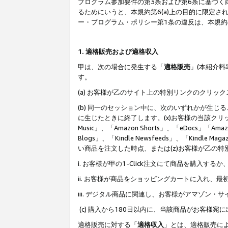
プログラム参加要件の第3条および第6条に基づく
るためにいうと、本規約第6(a)上の目的に限定
ー・プログラム・ポリシー第1条の違反は、本規
1. 適格販売および適格収入
甲は、次の場合に発生する「
適格販売
」(本紹介
す。
(a) お客様が乙のサイト上の特別リンクのクリッ
(b) 同一のセッション中に、次のいずれかが生
に生じたときに終了します。(x)お客様の当該クリ
Music」、「Amazon Shorts」、「eDocs」「Ama
Blogs」、「Kindle Newsfeeds」、「Ki
い商品を注文した時点、または(z)お客様が乙の
i. お客様が甲の1-Click注文にて商品を購入するか
ii. お客様が商品をショッピングカートに入れ
iii. デジタル商品に関連し、お客様がアマゾ
(c) 購入から180日以内に、当該商品がお客
適格販売に対する「
適格収入
」とは、適格販売に