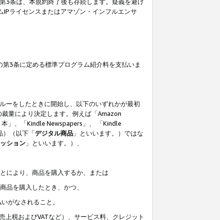
の第3条は、本規約終了後も存続します。疑義を避け
ムIPライセンスまたはアマゾン・インフルエンサ
の第3条に定める標準プログラム紹介料を支払いま
スルーをしたときに開始し、以下のいずれかが最初
裁量により決定します。例えば「Amazon
」、「Kindle Newspapers」、 「Kindle
は商品）（以下「
デジタル商品
」といいます。）ではな
ッション
」といいます。）、
ことにより、商品を購入するか、または
該商品を購入したとき、かつ、
払いがなされること。
売上税およびVATなど）、サービス料、クレジット