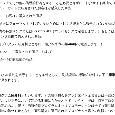
ブページ上でその他の能動的行為をすることを必要とせずに、仲介サイト経由で
ゾン・サイトに紹介されたお客様が購入した商品、
ずに、お客様に購入された商品、
クが適正にフォーマットされていないために正しく追跡または報告されない商品
内の特別リンクまたはCreators API（本ライセンスで定義します。）も
リンク経由で購入された商品、
特別プログラム紹介料とともに、紹介料率表の第4(a)条で定義します。）
ションとして購入される商品、および
商品や予約開始前の商品。
よび
本規約
を遵守することを条件として、
別紙
記載の標準紹介料（以下「
標
計算されます。
ログラム紹介料
」といいます。）の獲得機会をアソシエイト全員または一部に
（および本条において定める期間にもかかわらず）いうと、甲は、特別プログ
途定めのない限り、当該特別プログラムまたはプロモーションは全て（商品購
適格の除外対象となり、商品購入に適用されるプログラム文書上の制限につい