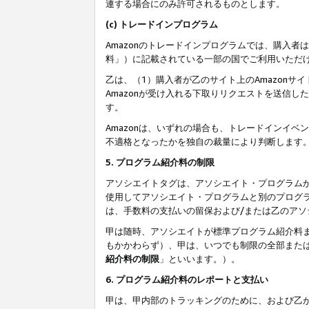
連する場合にのみ許可されるものとします。
(c) トレードインプログラム
Amazonのトレードインプログラムでは、購入者
料」）に記載されている一部の国でご利用いただ
乙は、（1）購入者が乙のサイト上のAmazon
Amazonが受け入れる下取りリクエストを送信し
す。
Amazonは、いずれの場合も、トレードインイベ
不適格となったかを独自の裁量により判断します
5. プログラム紹介料の制限
アソシエイトタグは、アソシエイト・プログラム
使用してアソシエイト・プログラムと別のプログ
は、手数料の支払いの留保および/または乙のア
甲は随時、アソシエイトが標準プログラム紹介料
もかかわらず）、甲は、いつでも制限の全部また
紹介料の制限
」といいます。）。
6. プログラム紹介料のレポートと支払い
甲は、甲内部のトラッキングのために、および乙