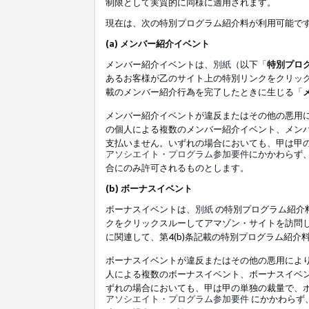
制限として実質的に同様に適用されます。
現在は、次の特別プログラム紹介料が利用可能で
(a) メンバー紹介イベント
メンバー紹介イベントは、
別紙
（以下「
特別プロ
あるお客様が乙のサイト上の特別リンクをクリック
載のメンバー紹介行為を完了したときに生じる「
メンバー紹介イベントが違反またはその他の悪用
の個人による複数のメンバー紹介イベント、メン
支払いません。いずれの場合においても、甲は甲
アソシエイト・プログラム参加要件
にかかわらず
合にのみ許可されるものとします。
(b) ボーナスイベント
ボーナスイベントは、
別紙
の特別プログラム紹介料
クをクリックスルーしてアマゾン・サイトを訪問し
に関連して、第4(b)条記載の特別プログラム紹介
ボーナスイベントが違反またはその他の悪用によ
人による複数のボーナスイベント、ボーナスイベ
ずれの場合においても、甲は甲の単独の裁量で、
アソシエイト・プログラム参加要件
にかかわらず