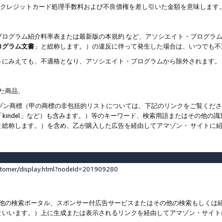
ト、クレジットカード処理手数料および不良債権を差し引いた金額を意味します
プログラム紹介料率表または最新版の本規約 など、アソシエイト・プログラ
ログラム文書
」と総称します。）の違反に伴って発生した場合は、いつでも不
うにみえても、不適格となり、アソシエイト・プログラムから除外されます。
れた商品、
他のアマゾン商標（甲の商標の非包括的リストについては、下記のリンクをご覧く
よび「kindel」など）も含みます。）等のキーワード、検索用語またはその
と総称します。）を含め、乙が購入した広告を経由してアマゾン・ サイトに
stomer/display.html?nodeId=201909280
その他の検索ポータル、スポンサー付広告サービスまたはその他の検索もしく
といいます。）上に生成または表示されるリンクを経由してアマゾン・サイト