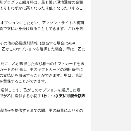
別プログラム紹介料は、最も近い現地通貨の金額
よりもわずかに高くなったり低くなったりするこ
のオプションにしたがい、アマゾン・サイトの初期
貨で支払いを受け取ることもできます。これを選
その他の必要識別情報（該当する場合はABA、
す。乙がこのオプションを選択した場合、甲は、乙に
ス宛に、乙が獲得した金額相当のギフトカードを送
カードの利用は、甲のギフトカードの利用条件に
の支払いを留保することができます。甲は、合計
を留保することができます。
を送付します。乙がこのオプションを選択した場
甲が乙に送付する小切手1枚につき
支払可能金額表
該情報を提供するまでの間、甲の裁量により別の