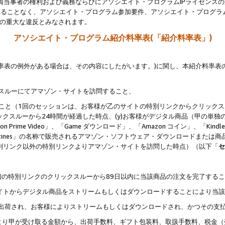
両当事者の権利および義務ならびにアソシエイト・プログラムIPライセンス
されることなく、アソシエイト・プログラム参加要件、アソシエイト・プログラ
約の重大な違反とみなされます。
アソシエイト・プログラム紹介料率表(「紹介料率表」)
料率表の例外がある場合は、その内容にしたがいます。)に関し、本紹介料率表
クスルーにてアマゾン・サイトを訪問すること、
じること（1回のセッションは、お客様が乙のサイトの特別リンクからクリック
ックスルーから24時間が経過した時点、(y)お客様がデジタル商品（甲の単独の
zon Prime Video」、「Game ダウンロード」、「Amazon コイン」、「Kindle 本
ndle Magazines」の名称で販売されるアマゾン・ソフトウェア・ダウンロードまた
特別リンク以外の特別リンクよりアマゾン・サイトを訪問した時点）（以下「
セ
、
、最初の特別リンクのクリックスルーから89日以内に当該商品の注文を完了する
ン・サイトからデジタル商品をストリームもしくはダウンロードすることにより当
様宛に出荷され、お客様によりストリームもしくはダウンロードされ、かつその支
より甲が受け取る金額から、出荷手数料、ギフト包装料、取扱手数料、税金（