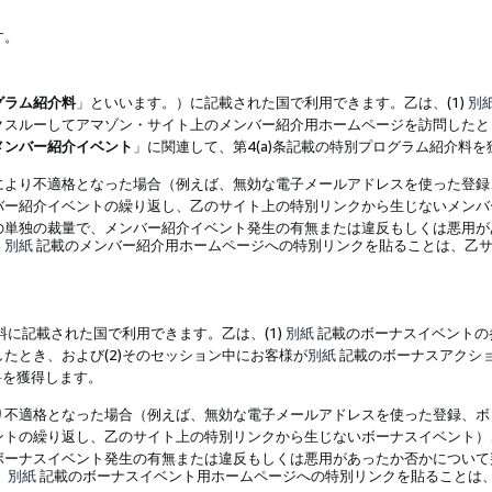
す。
グラム紹介料
」といいます。）に記載された国で利用できます。乙は、(1)
別
スルーしてアマゾン・サイト上のメンバー紹介用ホームページを訪問したとき
メンバー紹介イベント
」に関連して、第4(a)条記載の特別プログラム紹介料
により不適格となった場合（例えば、無効な電子メールアドレスを使った登録
バー紹介イベントの繰り返し、乙のサイト上の特別リンクから生じないメンバ
の単独の裁量で、メンバー紹介イベント発生の有無または違反もしくは悪用が
、
別紙
記載のメンバー紹介用ホームページへの特別リンクを貼ることは、乙サ
に記載された国で利用できます。乙は、(1)
別紙
記載のボーナスイベントの
たとき、および(2)そのセッション中にお客様が
別紙
記載のボーナスアクシ
料を獲得します。
り不適格となった場合（例えば、無効な電子メールアドレスを使った登録、ボ
ントの繰り返し、乙のサイト上の特別リンクから生じないボーナスイベント）
ボーナスイベント発生の有無または違反もしくは悪用があったか否かについて
、
別紙
記載のボーナスイベント用ホームページへの特別リンクを貼ることは