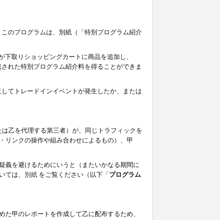
す。このプログラムは、別紙（「特別プログラム紹介
者が下取りショッピングカートに商品を追加し、
記載された特別プログラム紹介料を得ることができま
違反してトレードインイベントが発生したか、または
たは乙を代理する第三者）が、同じトラフィックを
・リンクの操作や組み合わせによるもの）、甲
疑義を避けるためにいうと（またいかなる期間に
いては、
別紙
をご覧ください（以下「
プログラム
めた甲のレポートを作成して乙に配布するため、