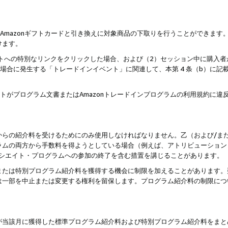
はAmazonギフトカードと引き換えに対象商品の下取りを行うことができま
けます。
サイトへの特別なリンクをクリックした場合、および（2）セッション中に購入
た場合に発生する「トレードインイベント」に関連して、本第 4 条（b）に
ントがプログラム文書またはAmazonトレードインプログラムの利用規約に
。
からの紹介料を受けるためにのみ使用しなければなりません。乙（および/ま
ラムの両方から手数料を得ようとしている場合（例えば、アトリビューション
ソシエイト・プログラムへの参加の終了を含む措置を講じることがあります。
または特別プログラム紹介料を獲得する機会に制限を加えることがあります。
は一部を中止または変更する権利を留保します。プログラム紹介料の制限につ
が当該月に獲得した標準プログラム紹介料および特別プログラム紹介料をまと