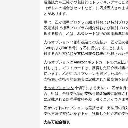
適格販売を正確かつ包括的にトラッキングするた
（米ドルの場合はセントなど）に四捨五入されま
とがあります。
甲は、乙が標準プログラム紹介料および特別プロ
設定通貨で標準プログラム紹介料および特別プロ
択する場合、乙は、為替レートは甲の運用基準に
支払オプション1:
銀行振込での支払い 乙が乙の銀
IBANおよびBIC番号）を乙に提供することに
対する合計支払額が
支払可能金額表
に記載された
支払オプション2:
Amazonギフトカードでの支
付します。ギフトカードは、獲得した紹介料相当
従います。乙がこのオプションを選択した場合、
支払額が支払可能金額表に記載された最高額を超
支払オプション 3:
小切手による支払い 乙が自身
合、甲は、合計支払額が
支払可能金額表
に記載さ
に記載される処理手数料を差し引くことができま
乙がいずれのオプションも選択せず、支払用の有
支払方法で支払いをするか、獲得した紹介料の支
支払可能金額表