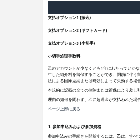
支払オプション1 (振込)
支払オプション2 (ギフトカード)
支払オプション3 (小切手)
小切手処理手数料
乙のアカウントが少なくとも1年にわたっていか
生した紹介料を留保することができ、閉鎖に伴う
法による国庫返納または時効によって失効する場
本規約に記載の全ての控除または留保により差し
理由の如何を問わず、乙に超過金が支払われた場
ページ上部に戻る
1. 参加申込みおよび参加資格
参加申込みの手続きを開始するには、乙は、すべ