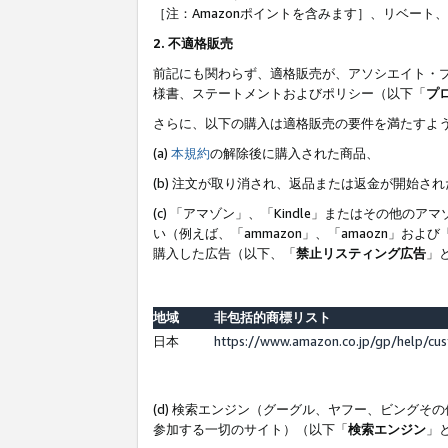
［注：Amazonポイントを含みます］、リベー
2. 不適格販売
前記にも関わらず、適格販売が、アソシエイト・
様書、ステートメントおよびポリシー（以下「
プ
さらに、以下の購入は適格販売の要件を満たすよ
(a)
本規約
の解除後に購入された商品、
(b) 注文が取り消され、返品または返金が開始さ
(c) 「アマゾン」、「Kindle」またはその
い（例えば、「ammazon」、「amaozn」お
購入した広告（以下、「
禁止リスティング広告
」
地域
非包括的商標リスト
日本
https://www.amazon.co.jp/gp/help/cu
(d) 検索エンジン（グーグル、ヤフー、ビング
参加する一切のサイト）（以下「
検索エンジン
」