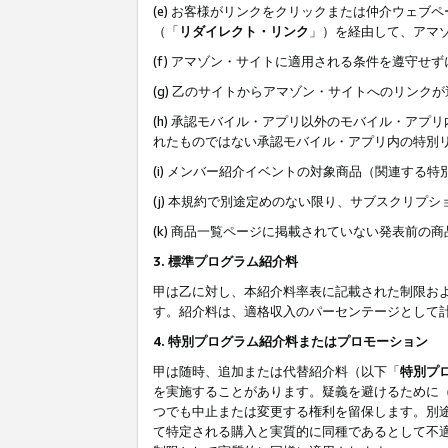
(e) お客様がリンクをクリックまたは仲介ウェ
（「
リダイレクト・リンク
」）を経由して、アマ
(f) アマゾン・サイトに適用される条件を遵守せ
(g) 乙のサイトからアマゾン・サイトへのリン
(h) 承認モバイル・アプリ以外のモバイル・アプリ
れたものではない承認モバイル・アプリ内の特別
(i) メンバー紹介イベントの対象商品（関連する
(j) 本規約で別途定めのない限り、サブスクリプ
(k) 商品一覧ページに掲載されていない発表前の
3. 標準プログラム紹介料
甲は乙に対し、本紹介料率表に記載された制限お
す。紹介料は、適格収入のパーセンテージとして
4. 特別プログラム紹介料またはプロモーション
甲は随時、追加または代替紹介料（以下「
特別プ
を実施することがあります。疑義を避けるために
つでも中止または変更する権利を留保します。別
て特定される購入と実質的に同種であるとして不