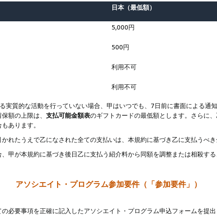
日本（最低額）
5,000円
500円
利用不可
利用不可
なる実質的な活動を行っていない場合、甲はいつでも、7日前に書面による通
留保額の上限は、
支払可能金額表
のギフトカードの最低額とします。さらに、
合もあります。
引かれたうえで乙になされた全ての支払いは、本規約に基づき乙に支払うべき
合、甲が本規約に基づき後日乙に支払う紹介料から同額を調整または相殺する
アソシエイト・プログラム参加要件（「参加要件」）
ての必要事項を正確に記入したアソシエイト・プログラム申込フォームを提出