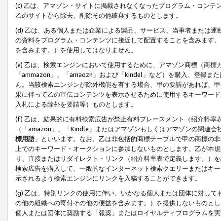
(c) 乙は、アマゾン・サイトに掲載されなくなったプログラム・コン
乙のサイトから除去、削除その他破棄するものとします。
(d) 乙は、ある個人または企業による製品、サービス、当事者または
の資料をプログラム・コンテンツに接近して配置することを含みます。
を含みます。）を使用してはなりません。
(e) 乙は、検索エンジンにおいて使用するために、アマゾン商標（
商標
「ammazon」、「amaozn」および「kindel」など）を購入
ん。当該検索エンジンが除外機能を有する場合、甲の要請があれば、甲
果に伴って乙の宣伝コンテンツを表示させるために使用するキーワード
入札による除外を要請等）ものとします。
(f) 乙は、結果的に有料検索広告が禁止有料プレースメント（
紹介料率
（「amazon」、「Kindle」またはアマゾンもしくはアマゾンの
標用語
」といいます。なお、乙は非包括的商標テーブルで甲の商標の非
上でのキーワード・オークションに参加しないものとします。乙が
本規
り、直接またはリダイレクト・リンク（
紹介料率表
で定義します。）を
検索広告を購入して、一般的なインターネット検索クエリーまたはキー
示されるよう検索エンジンにリンクを入稿することができます。
(g) 乙は、特別リンクの使用に伴い、いかなる個人または団体に対し
の他の組織への寄付その他の便益を含みます。）を提供しないものとし
個人または団体に奨励する「報奨」またはロイヤルティプログラムを実