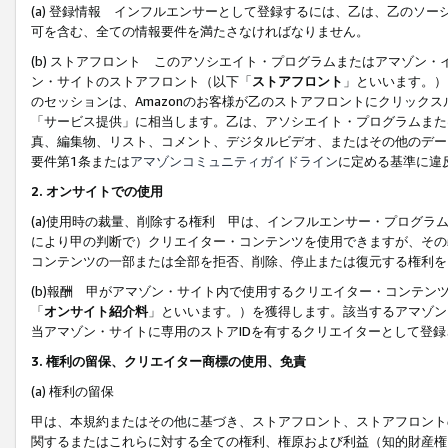
(a) 登録情報 インフルエンサーとして登録するには、乙は、乙のソ
可を含む、全ての情報要件を満たさなければなりません。
(b) ストアフロント このアソシエイト・プログラムまたはアマゾン
ン・サイトのストアフロント（以下「
ストアフロント
」といいます。）
のセッションは、Amazonのお客様が乙のストアフロントにクリック
「サービス提供」に相当します。乙は、アソシエイト・プログラムまた
真、編集物、リスト、コメント、デジタルビデオ、またはその他のデー
要件第1条または
アマゾンコミュニティガイドライン
に定める基準に違
2.
オンサイトでの使用
(a)使用時の裁量、削除する権利 甲は、インフルエンサー・プログラ
により甲の判断で）クリエイター・コンテンツを使用できますが、その
コンテンツの一部または全部を拒否、削除、停止または復元する権利を
(b)報酬 甲がアマゾン・サイト内で使用するクリエイター・コンテン
「
オンサイト紹介料
」といいます。）を獲得します。該当するアマゾン
当アマゾン・サイトに専用のストアIDを有するクリエイターとして登
3.
権利の留保、クリエイター商標の使用、免責
(a) 権利の留保
甲は、本規約またはその他に基づき、ストアフロント、ストアフロント
関するまたはこれらに対する全ての権利、権原および利益（知的財産権