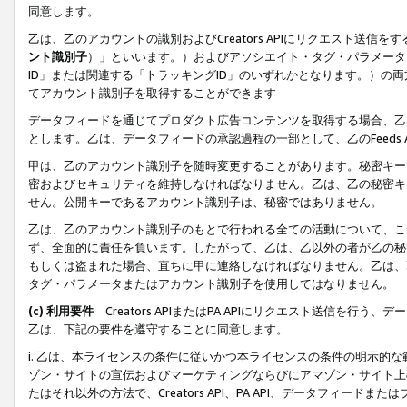
同意します。
乙は、乙のアカウントの識別およびCreators APIにリクエスト送
ント識別子
）」といいます。）およびアソシエイト・タグ・パラメータ（
ID」または関連する「トラッキングID」のいずれかとなります。）の両方
てアカウント識別子を取得することができます
データフィードを通じてプロダクト広告コンテンツを取得する場合、乙は、Cre
とします。乙は、データフィードの承認過程の一部として、乙のFeeds
甲は、乙のアカウント識別子を随時変更することがあります。秘密キー
密およびセキュリティを維持しなければなりません。乙は、乙の秘密キ
せん。公開キーであるアカウント識別子は、秘密ではありません。
乙は、乙のアカウント識別子のもとで行われる全ての活動について、こ
ず、全面的に責任を負います。したがって、乙は、乙以外の者が乙の秘
もしくは盗まれた場合、直ちに甲に連絡しなければなりません。乙は、
タグ・パラメータまたはアカウント識別子を使用してはなりません。
(c) 利用要件
Creators APIまたはPA APIにリクエスト送信を
乙は、下記の要件を遵守することに同意します。
i. 乙は、本ライセンスの条件に従いかつ本ライセンスの条件の明示的
ゾン・サイトの宣伝およびマーケティングならびにアマゾン・サイト上
たはそれ以外の方法で、Creators API、PA API、データフィー