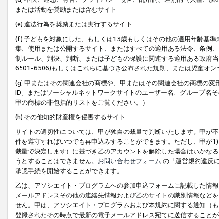
または活動を奨励または含むサイト
(e) 違法行為を奨励または実行するサイト
(f) 子どもを対象にした、もしくは13歳もしくはその他の適用年齢
集、使用または公開するサイト、またはすべての適用ある法令、条例、
制ルール、判決、判断、または子どもの保護に関連する適用ある政府当局の要
6501-6506)もしくはこれらに基づき公布された規則、または児童オ
(g) 甲またはその関連会社の商標や、甲またはその関連会社の商標の
ID、またはソーシャルネットワークサイトのユーザー名、グループ名
甲の商標の非包括的リストをご覧ください。）
(h) その他知的財産権を侵害するサイト
サイトの適切性については、甲が独自の裁量で判断いたします。甲が不
件を遵守すればいつでも再申込みすることができます。ただし、甲が1)
裁量で決定します）に基づき乙のアカウントを解除した場合はいかなる
うとすることはできません。
お問い合わせフォーム
の「運営規約違反に
承認手続を開始することができます。
乙は、アソシエイト・プログラムへの参加申込フォームに記載した情報
メールアドレスその他の連絡先情報および乙のサイトの識別情報などを
せん。甲は、アソシエイト・プログラムおよび本規約に関する通知（も
登録されたその時点で最新の電子メールアドレス宛てに送信することが