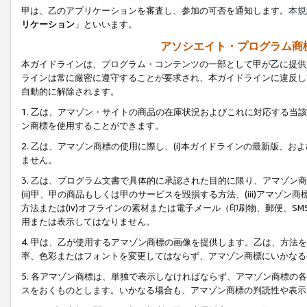
甲は、乙のアプリケーションを審査し、参加の可否を通知します。
本規
リケーション
」といいます。
アソシエイト・プログラム商
本ガイドラインは、プログラム・コンテンツの一部として甲が乙に提供
ラインは常に厳密に遵守することが要求され、本ガイドラインに違反し
自動的に解除されます。
1. 乙は、アマゾン・サイトの商品の在庫状況およびこれに対応する
ン商標を使用することができます。
2. 乙は、アマゾン商標の使用に際し、(i)本ガイドラインの最新版、およ
ません。
3. 乙は、プログラム文書で具体的に承認された目的に限り、アマゾン
(ii)甲、甲の商品もしくは甲のサービスを毀損する方法、(iii)アマ
方法または(iv)オフラインの素材または電子メール（印刷物、郵便、S
用または表示してはなりません。
4. 甲は、乙が使用するアマゾン商標の画像を提供します。乙は、方
率、色彩またはフォントを変更してはならず、アマゾン商標にいかなる
5. 各アマゾン商標は、単独で表示しなければならず、アマゾン商標
スをおくものとします。いかなる場合も、アマゾン商標の判読性や表示