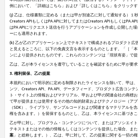
例において、「詳細はこちら」および「詳しくはこちら」をクリックす
(j) 乙は、仕様書類に定める（または甲が別途乙に対して通知する）
Creators APIもしくはPA APIに対してまたはCreators APIもしく
はPA APIにリクエスト送信を行うアプリケーションを作成し公開し
ーにも適用されます。
(k) 乙が乙のアプリケーション上でテキストで構成されるプロダクト
と見えるところに、以下の免責文言を表示するものとします。「［「本
ンにより提供されたものです。これらのコンテンツは「現状有姿」で提
乙は、乙が本ライセンスを遵守していることを確認するために甲が要求
3. 権利留保、乙の提案
本規約において明示的に定める制限されたライセンスを除いて、甲は、
ンツ、Creators API、PA API、データフィード、プロダクト
ト・サイト上の情報およびマテリアル、甲および甲の関連会社の商標お
て甲が提供または使用するその他の知的財産およびテクノロジー（アプ
（SDK）、ライブラリ、サンプルコードおよび関連するマテリアルを
権を含みます。）を留保するものとし、乙は、本ライセンスに基づきこ
乙が甲に対し、プログラム・コンテンツについて、またはアソシエイト
テキストまたはその他の情報もしくはコンテンツを提供した場合、また
案
」と総称します。）、乙は、甲に対して、乙の提案に関する一切の権