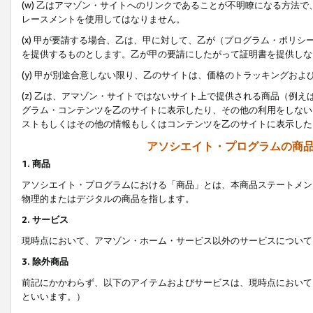
(w) 乙はアマゾン・サイトへのリンクであることが不明瞭になる方法
レースメントを使用してはなりません。
(x) 甲が要請する場合、乙は、甲に対して、乙が（プログラム・ポリ
を提供するものとします。乙が甲の要請にしたがって証明書を提供しな
(y) 甲が別途合意しない限り、乙のサイトは、価格のトラッキングお
(z) 乙は、アマゾン・サイトではないサイト上で提供される商品（例
グラム・コンテンツを乙のサイトに表示したり、その他の利用をしない
ストもしくはその他の情報もしくはコンテンツを乙のサイトに表示した
アソシエイト・プログラムの商
1. 商品
アソシエイト・プログラムにおける「商品」とは、本商品ステートメン
物理的またはデジタルの商品を指します。
2. サービス
現時点において、アマゾン・ホーム・サービス以外のサービスについて
3. 除外商品
前記にかかわらず、以下のアイテムおよびサービスは、現時点において
といいます。）