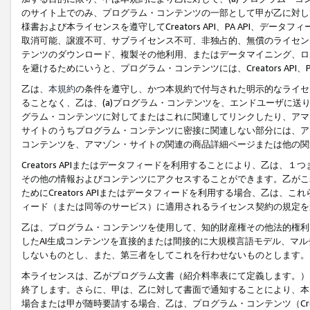
のサイト上でのみ、プログラム・コンテンツの一部として甲が乙に対し
様書および本ライセンスを遵守してCreators API、PA API、
取消可能、譲渡不可、サブライセンス不可、非独占的、無償のライセン
テンツのダウンロード、複製その他利用、またはデータマイニング、ロ
を避けるためにいうと、プログラム・コンテンツには、Creators AP
乙は、
本規約
の条件を遵守し、かつ本規約で付与された明示的なライセ
ることなく、乙は、(a)プログラム・コンテンツを、エンドユーザに
グラム・コンテンツに対してまたはこれに関連してリンクしたり、アマ
サイトのうちプログラム・コンテンツに密接に関連しない部分には、ア
コンテンツを、アマゾン・サイトの関連の商品詳細ページまたは他の関
Creators APIまたはデータフィードを利用することにより、乙は、
その他の情報およびコンテンツにアクセスすることができます。乙がこ
ためにCreators APIまたはデータフィードを利用する場合、乙は、こ
ィード（または同等のサービス）に適用されるライセンス契約の規定を
乙は、プログラム・コンテンツを使用して、知的財産権その他法的権利
したAI生成コンテンツを直接的または間接的に大規模言語モデル、マ
しないものとし、また、第三者をしてこれを行わせないものとします。
本ライセンスは、乙がプログラム文書（紹介料率表にて定義します。）
終了します。さらに、甲は、乙に対して書面で通知することにより、本
場合または甲が随時要請する場合、乙は、プログラム・コンテンツ（Cre