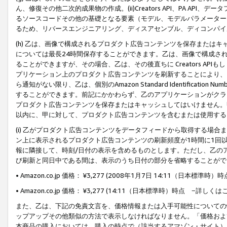
ん、修復その他二次的成果物の作成。(ii)Creators API、PA 
るソースコードその他の基礎となる要素（モデル、モデルパラメーター
るため、リバースエンジニアリング、ディスアセンブル、ディコンパイ
(h) 乙は、画像で構成されるプロダクト広告コンテンツを保存または
については最長24時間保存することができます。乙は、画像で構成さ
ることができますが、その場合、乙は、その後直ちに Creators AP
プリケーション上のプロダクト広告コンテンツを刷新することにより、
ら通知がない限り、乙は、個別のAmazon Standard Identification Nu
することができます。前記にかかわらず、乙のアプリケーションがクラ
プロダクト広告コンテンツを保存またはキャッシュしてはいけません。
以内に、甲に対して、プロダクト広告コンテンツを含むまたは使用する
(i) 乙がプロダクト広告コンテンツをデータフィードから取得する場合または
ン上に表示されるプロダクト広告コンテンツの刷新頻度が1時間に1回
報に隣接して、時刻/日付の表示を含めるものとします。ただし、乙の
び刷新と同日中である間は、表示のうち日付の部分を省略することがで
• Amazon.co.jp 価格： ¥3,277 (2008年1月7日 14:11（日本標準
• Amazon.co.jp 価格： ¥3,277 (14:11（日本標準時）時点 −詳しくは
また、乙は、下記の免責文言を、価格情報または入手可能性についての
ップアップその他類似の方法で表示しなければなりません。「価格およ
本商品の購入においては、購入の時点で（該当するアマゾン・サイト）