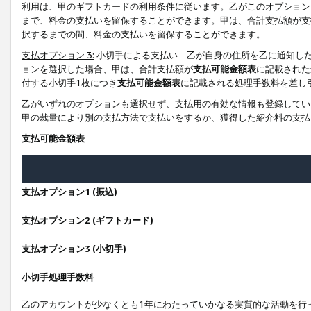
利用は、甲のギフトカードの利用条件に従います。乙がこのオプション
まで、料金の支払いを留保することができます。甲は、合計支払額が支
択するまでの間、料金の支払いを留保することができます。
支払オプション 3:
小切手による支払い 乙が自身の住所を乙に通知し
ョンを選択した場合、甲は、合計支払額が
支払可能金額表
に記載された
付する小切手1枚につき
支払可能金額表
に記載される処理手数料を差し
乙がいずれのオプションも選択せず、支払用の有効な情報も登録してい
甲の裁量により別の支払方法で支払いをするか、獲得した紹介料の支払
支払可能金額表
支払オプション1 (振込)
支払オプション2 (ギフトカード)
支払オプション3 (小切手)
小切手処理手数料
乙のアカウントが少なくとも1年にわたっていかなる実質的な活動を行