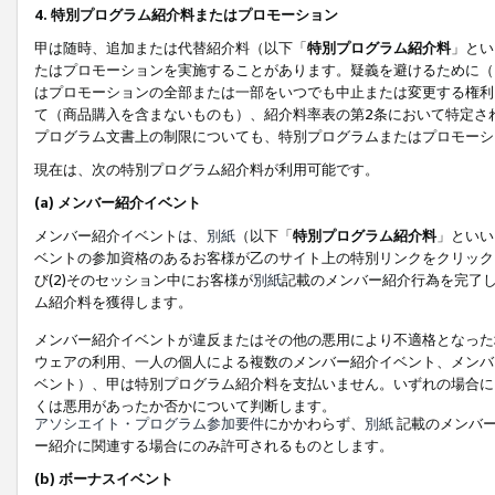
4. 特別プログラム紹介料またはプロモーション
甲は随時、追加または代替紹介料（以下「
特別プログラム紹介料
」とい
たはプロモーションを実施することがあります。疑義を避けるために（
はプロモーションの全部または一部をいつでも中止または変更する権利
て（商品購入を含まないものも）、紹介料率表の第2条において特定さ
プログラム文書上の制限についても、特別プログラムまたはプロモーシ
現在は、次の特別プログラム紹介料が利用可能です。
(a) メンバー紹介イベント
メンバー紹介イベントは、
別紙
（以下「
特別プログラム紹介料
」といい
ベントの参加資格のあるお客様が乙のサイト上の特別リンクをクリック
び(2)そのセッション中にお客様が
別紙
記載のメンバー紹介行為を完了
ム紹介料を獲得します。
メンバー紹介イベントが違反またはその他の悪用により不適格となった
ウェアの利用、一人の個人による複数のメンバー紹介イベント、メンバ
ベント）、甲は特別プログラム紹介料を支払いません。いずれの場合に
くは悪用があったか否かについて判断します。
アソシエイト・プログラム参加要件
にかかわらず、
別紙
記載のメンバー
ー紹介に関連する場合にのみ許可されるものとします。
(b) ボーナスイベント