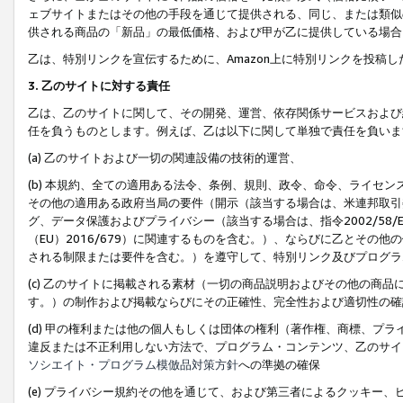
ェブサイトまたはその他の手段を通じて提供される、同じ、または類似
供される商品の「新品」の最低価格、および甲が乙に提供している場合
乙は、特別リンクを宣伝するために、Amazon上に特別リンクを投稿し
3. 乙のサイトに対する責任
乙は、乙のサイトに関して、その開発、運営、依存関係サービスおよび
任を負うものとします。例えば、乙は以下に関して単独で責任を負いま
(a) 乙のサイトおよび一切の関連設備の技術的運営、
(b) 本規約、全ての適用ある法令、条例、規則、政令、命令、ライセ
その他の適用ある政府当局の要件（開示（該当する場合は、米連邦取引
グ、データ保護およびプライバシー（該当する場合は、指令2002/58
（EU）2016/679）に関連するものを含む。）、ならびに乙とそ
される制限または要件を含む。）を遵守して、特別リンク及びプログラ
(c) 乙のサイトに掲載される素材（一切の商品説明およびその他の商
す。）の制作および掲載ならびにその正確性、完全性および適切性の確
(d) 甲の権利または他の個人もしくは団体の権利（著作権、商標、プ
違反または不正利用しない方法で、プログラム・コンテンツ、乙のサイ
ソシエイト・プログラム模倣品対策方針
への準拠の確保
(e) プライバシー規約その他を通じて、および第三者によるクッキー