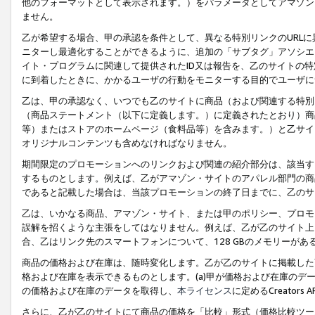
他のフォーマットとして表示されます。）をパラメータとしてアマゾン
ません。
乙が希望する場合、甲の承認を条件として、異なる特別リンクのURL
ニターし最適化することができるように、追加の「サブタグ」アソシエ
イト・プログラムに関連して提供されたID又は報告を、乙のサイトの
に到着したときに、かかるユーザの行動をモニターする目的でユーザに
乙は、甲の承認なく、いつでも乙のサイトに商品（および関連する特別
（商品ステートメント（以下に定義します。）に定義されたとおり）商
等）またはストアのホームページ（食料品等）を含みます。）と乙サイ
オリジナルコンテンツも含めなければなりません。
期間限定のプロモーションへのリンクおよび関連の紹介部分は、該当す
するものとします。例えば、乙がアマゾン・サイトのアパレル部門の商
であると記載した場合は、当該プロモーションの終了日までに、乙のサ
乙は、いかなる商品、アマゾン・サイト、または甲のポリシー、プロモ
誤解を招くような主張をしてはなりません。例えば、乙が乙のサイト上に
合、乙はリンク先のスマートフォンについて、128 GBのメモリーが
商品の価格および在庫は、随時変化します。乙が乙のサイトに掲載した
格および在庫を表示できるものとします。(a)甲が価格および在庫のデータを
の価格および在庫のデータを取得し、
本ライセンス
に定めるCreator
さらに、乙が乙のサイトにて商品の価格を「比較」形式（価格比較ツー