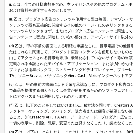
ii. 乙は、全ての仕様書類を含め、本ライセンスその他のプログラム
および資料を遵守するものとします。
iii. 乙は、プロダクト広告コンテンツを使用する際は毎回、アマゾ
ンテンツが最も直接的に関連するその他のページ）にのみリンクさせる
ンテンツをリンクさせず、またはプロダクト広告コンテンツに関連して
告コンテンツに密接に関連していない部分は、アマゾン・サイト以外の
(d) 乙は、甲の事前の書面による明確な承諾なしに、携帯電話その他
たはこれらに関連して、プロダクト広告コンテンツを使用しないものと
由してアクセスされる携帯端末用に最適化されていないサイト等の当該端
定義される承認されたモバイル・アプリケーション、または(3)いか
ブルまたは衛星ボックス、ストリーミングビデオプレイヤー、ブルーレイ
TV、ソニーBravia、パナソニックViera Cast、Vizioインター
(e) 乙は、甲の事前の書面による明確な承諾なしに、プロダクト広告
で商品を提供する個人もしくは企業が使用するためのソフトウェアもしくはその
ドにアクセスまたは利用しないものとします。
(f) 乙は、以下のことをしてはいけません。(i)方法を問わず、Creator
レクトマーケティング、スパミング、販売者または顧客が希望しない連
ること、(iii)Creators API、PA API、データフィード、プ
一切の表示を、削除、隠蔽、変更または見えなくしたり、読めなくした
(g) 乙は、以下のことをしたり、またはしようとしてはいけません。(