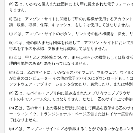
(h) 乙は、いかなる個人または団体により甲に提出された電子フォー
りません。
(i) 乙は、アマゾン・サイトに関連して甲のお客様が使用するアカウ
請、収集、取得、保存、キャッシュ、もしくは使用してはなりません。
(j) 乙は、アマゾン・サイトのボタン、リンクその他の機能を、変更
(k) 乙は、他の個人または団体を代理して、アマゾン・サイトにおい
行為をするのを承認、支援または奨励してはなりません。
(l) 乙は、甲と乙との関係について、または何らかの機能もしくは取
理的可能性のある行為を行ってはなりません。
(m) 乙は、乙のサイトに、いかなるスパイウェア、マルウェア、ウィ
が自身のコンピューター その他の電子デバイスにダウンロードもしく
ソフトウェア・アプリケーションを含めたり、表示したり、または特別
(n) 乙は、モバイル・アプリ内に組み込まれたアプリ内ウェブブラウザ
イトの中でフレーム化してはなりません。ただし、乙のサイト上で参加
(o) 乙は、乙のサイト上の素材と密接に関連して商品を宣伝する乙の
ー・ウィンドウ、トランジショナル・ページ広告またはレイヤー広告内
てはなりません。
(p) 乙は、アマゾン・サイトに乙が掲載することができるいかなるコ