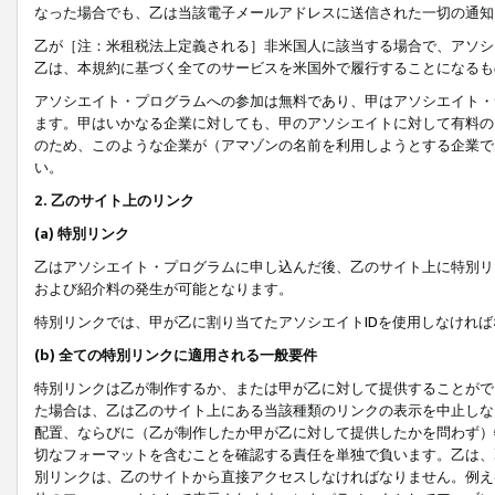
なった場合でも、乙は当該電子メールアドレスに送信された一切の通知
乙が［注：米租税法上定義される］非米国人に該当する場合で、アソシ
乙は、本規約に基づく全てのサービスを米国外で履行することになるも
アソシエイト・プログラムへの参加は無料であり、甲はアソシエイト・
ます。甲はいかなる企業に対しても、甲のアソシエイトに対して有料の
のため、このような企業が（アマゾンの名前を利用しようとする企業で
い。
2. 乙のサイト上のリンク
(a) 特別リンク
乙はアソシエイト・プログラムに申し込んだ後、乙のサイト上に特別リ
および紹介料の発生が可能となります。
特別リンクでは、甲が乙に割り当てたアソシエイトIDを使用しなけれ
(b) 全ての特別リンクに適用される一般要件
特別リンクは乙が制作するか、または甲が乙に対して提供することがで
た場合は、乙は乙のサイト上にある当該種類のリンクの表示を中止しな
配置、ならびに（乙が制作したか甲が乙に対して提供したかを問わず）
切なフォーマットを含むことを確認する責任を単独で負います。乙は、
別リンクは、乙のサイトから直接アクセスしなければなりません。例えば、