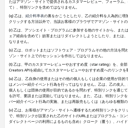
たはアマゾン・サイトで提供されるカスタマーレビュー、フォーラム、
て）、特別リンクを含めてはなりません。
(q) 乙は、
紹介料率表
の裏をかこうとしたり、乙の紹介料を人為的に増
クリックする方法以外で、当該お客様のブラウザでアマゾン・サイトの
(r) 乙は、アソシエイト・プログラムに参加する他のサイトから、ま
ェア経由を含めて）妨害またはリダイレクトしようとしたり、または、
なりません。
(s) 乙は、ロボットまたはソフトウェア・プログラムその他の方法を
ゾン・サイト上でのセッションを作出してはなりません。
(t) 乙は、甲のカスタマーレビューやおすすめ度（star rating
Creators APIを経由してカスタマーレビューやおすすめ度へのリンク
(u) 乙は、乙自身の使用またはその他の個人もしくは企業の使用が目
はメンバー紹介イベント行為を行ってはなりません。乙は、乙の友人、
個人もしくは団体の使用が目的であるかを問わず、特別リンクを通じて
を許可、要請または奨励してはなりません。また、乙は、特別リンクを
バー紹介イベント行為の実施、または再販売もしくは（あらゆる種類の
(v) 乙は、お客様がアマゾン・サイトへ遷移するため特別リンクをク
で、特別リンクが設置された乙のサイトのURLまたはプログラム・コ
ダイレクトページの利用によるものも含め）クローク（覆う）、ハイド