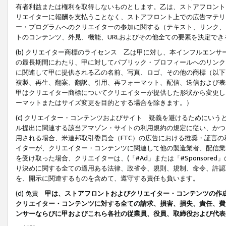
有者利益または権利を取得しないものとします。乙は、ストアフロントに
リエイターに報酬を支払うことなく、ストアフロント上での広告マテリア
ー・プログラムへのクリエイターの参加に関する（テキスト、リンク、
トのコンテンツ、外見、機能、URLおよびその他全ての要素を決定で
(b) クリエイター商標のライセンス 乙は甲に対し、本インフルエン
の最長期間にわたり、甲に対してパブリック・プロフィールへのリンク
に関連して甲に提供される乙の名前、写真、ロゴ、その他の商標（以下
複製、再生、翻案、翻訳、引用、再フォーマット、配信、送信および表
甲はクリエイター商標についてクリエイターが提供した形状から変更し
ーマットまたはサイズ変更を目的とする場合を除きます。）
(c) クリエイター・コンテンツおよびサイト 疑義を避けるためにい
ル提出に関連する該当アマゾン・サイトの利用規約の規定に従い、かつ、
用される場合、米連邦取引委員会（FTC）の広告における推奨・証言
イターが、クリエイター・コンテンツに関連して他の製造業者、配信業
を受け取った場合、クリエイターは、(「#Ad」または「#Sponsor
り決めに関する全ての適用ある法律、政省令、規則、規制、命令、許認
を、開示に関連するものを含めて、遵守する責任も負います。
(d) 免責
甲は、ストアフロントおよびクリエイター・コンテンツの作
クリエイター・コンテンツに対する全ての請求、損害、損失、責任、費
ンサーならびに甲およびこれら各社の従業員、役員、取締役および代表