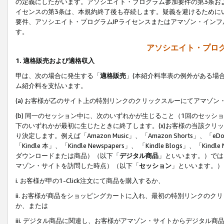
の定義にしたがいます。アソシエイト・プログラム参加要件の第3条お
イセンスの第3条は、本規約終了後も存続します。疑義を避けるためにい
要件、アソシエイト・プログラムIPライセンスまたはアマゾン・イン
す。
アソシエイト・プログ
1. 適格販売および適格収入
甲は、次の場合に発生する「
適格販売
」(本紹介料率表の例外がある場
ム紹介料を支払います。
(a) お客様が乙のサイト上の特別リンクのクリックスルーにてアマゾン
(b) 同一のセッション中に、次のいずれかが生じること（1回のセッ
下のいずれかが最初に生じたときに終了します。(x)お客様の当該クリッ
り決定します。例えば「Amazon Music」、「Amazon Shorts」、「eDo
「Kindle 本」、「Kindle Newspapers」、 「Kindle Blogs」、「
ダウンロードまたは商品）（以下「
デジタル商品
」といいます。）では
マゾン・サイトを訪問した時点）（以下「
セッション
」といいます。）
i. お客様が甲の1-Click注文にて商品を購入するか、
ii. お客様が商品をショッピングカートに入れ、最初の特別リンクの
か、または
iii. デジタル商品に関連し、お客様がアマゾン・サイトからデジタ