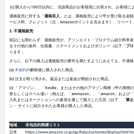
(c) 購入から180日以内に、当該商品がお客様宛に出荷され、お客
適格販売に対する「
適格収入
」とは、適格販売により甲が受け取る金額
ービス料、クレジット［注：Amazonポイントを含みます］、リベー
2. 不適格販売
前記にも関わらず、適格販売が、アソシエイト・プログラム紹介料率表
るその他の条件、仕様書、ステートメントおよびポリシー（以下「
プロ
ります 。
さらに、以下の購入は適格販売の要件を満たすようにみえても、不適格
(a)
本規約
の解除後に購入された商品、
(b) 注文が取り消され、返品または返金が開始された商品、
(c) 「アマゾン」、「Kindle」またはその他のアマゾン商標（甲
形もしくはスペル違い（例えば、「ammazon」、「amaozn」およ
入札またはオークションへの参加を通じて購入した広告（以下、「
禁止
ン・ サイトに紹介されたお客様が購入した商品、
地域
非包括的商標リスト
日本
https://www.amazon.co.jp/gp/help/customer/display.html