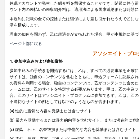
休眠アカウントで発生した紹介料を留保することができ、閉鎖に伴う留
ウント内の未払いの未収紹介料は、適用法による国庫返納または時効に
本規約に記載の全ての控除または留保により差し引かれたうえで乙にな
済を構成します。
理由の如何を問わず、乙に超過金が支払われた場合、甲が本規約に基づ
ページ上部に戻る
アソシエイト・プロ
1. 参加申込みおよび参加資格
参加申込みの手続きを開始するには、乙は、すべての必要事項を正確に
サイトは、独自のコンテンツを含むとともに、申込フォームに記載され
の資料を利用する場合、独自のコンテンツは、乙がコンテンツに含めた
ォームには、乙のサイトを特定する必要があります。甲は、乙の申込フ
合、乙のサイトはアソシエイト・プログラムに参加できず、乙は、乙の
不適切なサイトの例としては以下のようなものが含まれます。
(a) 性的に露骨な内容を奨励または含むサイト
(b) 暴力を奨励するまたは暴力的内容を含むサイト、または潜在的に
(c) 虚偽、不正、名誉毀損または中傷的な内容を奨励または含むサイト
(d) 不快、迷惑、有害、プライバシー侵害、乱用的、差別的（人種、