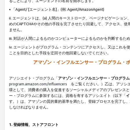
ることにより、エージェントの名前を開示します。
• 「Agent/ [エージェント名]」(例: Agent/AmazonAgent)
ii. エージェントは、(a) 人間のキーストローク、ページナビゲーシ
めのCAPTCHAやその他の手段を完了させたり回避して、アクセス、
ません。
iii. 対話が人間によるものかコンピューターによるものかを判断する
iv. エージェントがプログラム・コンテンツにアクセスし、又はこれ
ことを目的とした手段を迂回その他回避しないでください。
アマゾン・インフルエンサー・プログラム・
アソシエイト・プログラム「
アマゾン・インフルエンサー・プログラム
program.amazon.com/influencers
をご覧ください。）乙は、アソシエ
環として、消費者の購入を促進するソーシャルメディアのプレゼンスと
ー・プログラムに参加するには、資格を有するアソシエイト（以下「
イ
す。）は、アマゾンの質的量的基準を満たし、登録プロセスを完了し、
しなければなりません。
1.
登録情報、ストアフロント