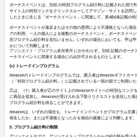
ボーナスイベントは、
別紙
の特別プログラム紹介料に記載された国で利
サイト上の特別リンクをクリックスルーしてアマゾン・サイトを訪問した
したときに生じる「ボーナスイベント」に関連して、第4(b)条記載の
ボーナスイベントが違反またはその他の悪用により不適格となった場合
アの利用、一人の個人による複数のボーナスイベント、ボーナスイベン
別プログラム紹介料を支払いません。いずれの場合においても、甲は甲
かについて判断します。
アソシエイト・プログラム参加要件
にかかわらず、
別紙
記載のボーナ
ーナスイベントに関連する場合にのみ許可されるものとします。
(c) トレードインプログラム
Amazonのトレードインプログラムでは、購入者はAmazonギフト
（「特別プログラム紹介料」）に記載されている一部の国でご利用いた
乙は、（1）購入者が乙のサイト上のAmazonサイトへの特別なリン
に商品を追加し、Amazonが受け入れる下取りリクエストを送信した場
プログラム紹介料を得ることができます。
Amazonは、いずれの場合も、トレードインイベントがプログラム文書
発生したか、または不適格となったかを独自の裁量により判断します。
5. プログラム紹介料の制限
アソシエイトタグは、アソシエイト・プログラムからの紹介料を受ける