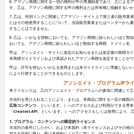
6. アマゾン商標に関する一切の権利が甲の専属財産であり、乙によ
す。乙は、アマゾン商標に関する甲の権利または所有権に抵触するいか
7. 乙は、特別リンクに関連してアマゾン・サイト上で第三者の販売
たはその他使用することについて、当該販売業者またはベンダーから書
することはできません。
8. 乙は、いかなる管轄においても、アマゾン商標に紛らわしいほど
おいても、アマゾン商標に紛らわしいほど類似する商標、ドメイン名、
甲は、アソシエイト・サイトに改定のお知らせまたは改定後の商標ガイ
本商標ガイドラインおよび承認されたアマゾン商標を改定することがで
甲は、許可を得ないいかなる使用または本ガイドラインに準拠しないい
により行使することができるものとします。
アソシエイト・プログラムIPラ
本ライセンスは、乙のアソシエイト・プログラムへの参加に関連して乙
本規約
を受け入れることにより、または、本商品に関する一定の種類の
広告コンテンツ
」といいます。）へのアクセスおよび利用ができる専有
「
Creators API
」といいます。）へのアクセスもしくは使用により、
1. プログラム・コンテンツへの限定的ライセンス
本規約
の条件にしたがい、および本規約（本ライセンスおよびその他の
加する目的に限り、甲は本規約により乙に対して、(a) プログラム・コ