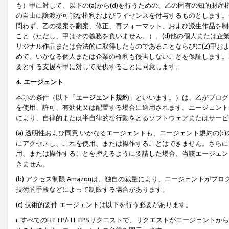
も）甲に対して、以下の(a)から(d)を行うための、乙の固有の知的
の自由に譲渡が可能な権利およびライセンスを付与するものとします。(
問わず、乙の提案を翻案、修正、再フォーマット、および派生作品を制
こと（ただし、甲はその義務を負いません。）。(d)他の個人または企
リジナル作品または合法的に取得したものであることならびに(Z)甲
めて、いかなる個人または企業の権利も侵害しないことを保証します。
要とする支援を甲に対して提供することに同意します。
4. エージェント
本項の条件（以下「
エージェント規約
」といいます。）は、乙がプログ
を使用、許可、有効化又は配置する場合に適用されます。エージェント
により、自律的または半自律的な行動をとるソフトウェアまたはサービ
(a) 透明性および同意 いかなるエージェントも、エージェント規約の
にアクセスし、これを使用、または操作することはできません。さらに、
用、または操作することを控えるように要請した場合、当該エージェン
きません。
(b) アクセス制限 Amazonは、独自の裁量により、エージェント
技術的手段などによって制限する場合があります。
(c) 技術的要件 エージェントは以下を行う必要があります。
i. すべてのHTTP/HTTPSリクエストで、リクエストがエージェ