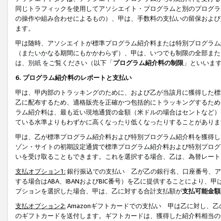
同じトラフィックを使用してアソシエイト・プログラムと別のプログラ
の操作や組み合わせによるもの）、甲は、手数料の支払いの留保および
ます。
甲は随時、アソシエイトが標準プログラム紹介料または特別プログラム
（またいかなる期間にもかかわらず）、甲は、いつでも制限の全部また
は、
別紙
をご覧ください（以下「
プログラム紹介料の制限
」といいま
6. プログラム紹介料のレポートと支払い
甲は、甲内部のトラッキングのために、および乙が当該月に獲得した標
乙に配布するため、適格販売を正確かつ包括的にトラッキングするため
ラム紹介料は、最も近い現地通貨の金額（米ドルの場合はセントなど）
ている水準よりもわずかに高くなったり低くなったりすることがありま
甲は、乙が標準プログラム紹介料および特別プログラム紹介料を獲得し
ゾン・サイトの初期設定通貨で標準プログラム紹介料および特別プログ
いを受け取ることもできます。これを選択する場合、乙は、為替レート
支払オプション1:
銀行振込での支払い 乙が乙の銀行名、口座番号、ア
する場合はABA、IBANおよびBIC番号）を乙に提供することにより
プションを選択した場合、甲は、乙に対する合計支払額が
支払可能金額
支払オプション2:
Amazonギフトカードでの支払い 甲は乙に対し、
のギフトカードを送付します。ギフトカードは、獲得した紹介料相当の