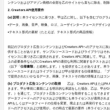
ンテンツおよびアマゾン商標の全部を乙のサイトから直ちに除去、削除
2. Creators API使用要件
(a) 説明：
本ライセンスに基づき、甲は乙に対し、以下を含むプログラ
•データ、画像、音声、映像、ロゴ、ユーザインターフェースデザイン
•テキスト形式の素材（たとえば、テキスト形式の商品情報）
前記のプロダクト広告コンテンツおよびCreators APIへのアクセスに
供することがあります。サンプルソースコードおよびライブラリはそれ
イセンスに基づき乙に提供されます。Creators APIに関連して
上の必要条件ならびにCreators APIの適切な利用に関連するテ
（以下「
仕様書類
」と総称します。）を提供することがあります。本ラ
ルソースコードまたはライブラリおよび甲が提供する仕様書類は、「プ
で提供されたいかなるデータ、画像、テキストその他の情報またはコン
(b) プロダクト広告コンテンツの取得
乙は、Creators APIま
きます。甲が事前に書面による明示的な承認をした場合、乙は、甲がCreator
す。）を通じて、プロダクト広告コンテンツを取得することもできます
データフィードへのアクセスおよび使用にも本ライセンスが適用されます。乙は
APIもしくはデータフィードの仕様を変更、廃止または再発行することがで
ドへのアクセスおよび使用が、その時点で最新の要件（本ライセンスお