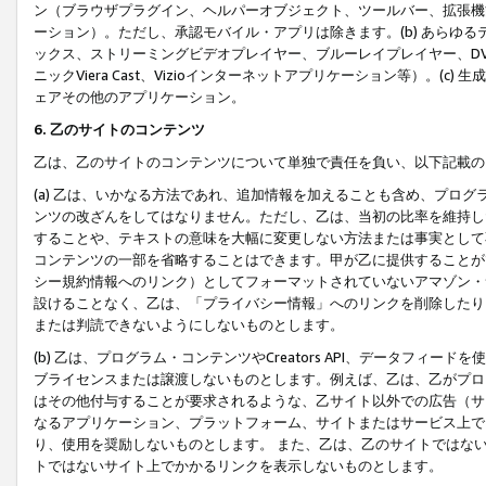
ン（ブラウザプラグイン、ヘルパーオブジェクト、ツールバー、拡張機
ーション）。ただし、承認モバイル・アプリは除きます。(b) あらゆ
ックス、ストリーミングビデオプレイヤー、ブルーレイプレイヤー、DVDプ
ニックViera Cast、Vizioインターネットアプリケーション等）。(
ェアその他のアプリケーション。
6. 乙のサイトのコンテンツ
乙は、乙のサイトのコンテンツについて単独で責任を負い、以下記載の
(a) 乙は、いかなる方法であれ、追加情報を加えることも含め、プロ
ンツの改ざんをしてはなりません。ただし、乙は、当初の比率を維持し
することや、テキストの意味を大幅に変更しない方法または事実として
コンテンツの一部を省略することはできます。甲が乙に提供することが
シー規約情報へのリンク）としてフォーマットされていないアマゾン・
設けることなく、乙は、「プライバシー情報」へのリンクを削除したり
または判読できないようにしないものとします。
(b) 乙は、プログラム・コンテンツやCreators API、データフ
ブライセンスまたは譲渡しないものとします。例えば、乙は、乙がプロ
はその他付与することが要求されるような、乙サイト以外での広告（サ
なるアプリケーション、プラットフォーム、サイトまたはサービス上で
り、使用を奨励しないものとします。 また、乙は、乙のサイトではな
トではないサイト上でかかるリンクを表示しないものとします。