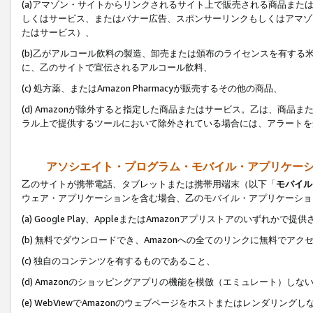
(a)アマゾン・サイトからリンクされるサイト上で販売される商品またはサ
しくはサービス、またはバナー広告、スポンサーリンクもしくはアマゾ
たはサービス）、
(b)乙がアルコール飲料の製造、卸売または頒布のライセンスを有す
に、乙のサイトで宣伝されるアルコール飲料、
(c) 処方薬、またはAmazon Pharmacyが販売するその他の商品、
(d) Amazonが除外すると指定した商品またはサービス。乙は、商品また
ラル上で提供するツールにおいて除外されている場合には、アラートを
アソシエイト・プログラム・モバイル・アプリケー
乙のサイトが携帯電話、タブレットまたは携帯用端末（以下「
モバイル
ウェア・アプリケーションを含む場合、乙のモバイル・アプリケーショ
(a) Google Play、AppleまたはAmazonアプリストアのいずれかで
(b) 無料でダウンロードでき、Amazonへの全てのリンクに無料でアク
(c) 独自のコンテンツを有するものであること、
(d) Amazonのショッピングアプリの機能を模倣（エミュレート）しな
(e) WebViewでAmazonのウェブページをホストまたはレンダリング