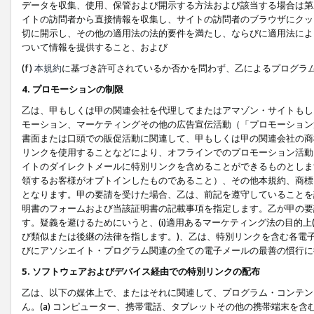
データを収集、使用、保管および開示する方法および該当する場合は第
イトの訪問者から直接情報を収集し、サイトの訪問者のブラウザにクッ
切に開示し、その他の適用法の法的要件を満たし、ならびに適用法によ
ついて情報を提供すること、および
(f)
本規約
に基づき許可されているか否かを問わず、乙によるプログラ
4. プロモーションの制限
乙は、甲もしくは甲の関連会社を代理してまたはアマゾン・サイトもし
モーション、マーケティングその他の広告宣伝活動（「プロモーション
書面または口頭での販促活動に関連して、甲もしくは甲の関連会社の商
リンクを使用することなどにより、オフラインでのプロモーション活動
イトのダイレクトメールに特別リンクを含めることができるものとしま
領するお客様がオプトインしたものであること）、その他本規約、商標
となります。甲の要請を受けた場合、乙は、前記を遵守していることを
明書のフォームおよび当該証明書の記載事項を指定します。乙が甲の要
す。疑義を避けるためにいうと、(i)適用あるマーケティング法の目的上(例
び類似または後継の法律を指します。)、乙は、特別リンクを含む各電子
びにアソシエイト・プログラム関連の全ての電子メールの最善の慣行に
5. ソフトウェアおよびデバイス経由での特別リンクの配布
乙は、以下の媒体上で、またはそれに関連して、プログラム・コンテン
ん。(a) コンピューター、携帯電話、タブレットその他の携帯端末を