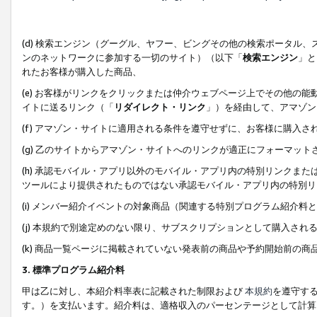
(d) 検索エンジン（グーグル、ヤフー、ビングその他の検索ポータル
ンのネットワークに参加する一切のサイト）（以下「
検索エンジン
」と
れたお客様が購入した商品、
(e) お客様がリンクをクリックまたは仲介ウェブページ上でその他の
イトに送るリンク（「
リダイレクト・リンク
」）を経由して、アマゾン
(f) アマゾン・サイトに適用される条件を遵守せずに、お客様に購入さ
(g) 乙のサイトからアマゾン・サイトへのリンクが適正にフォーマッ
(h) 承認モバイル・アプリ以外のモバイル・アプリ内の特別リンクまたはC
ツールにより提供されたものではない承認モバイル・アプリ内の特別リ
(i) メンバー紹介イベントの対象商品（関連する特別プログラム紹介料と
(j) 本規約で別途定めのない限り、サブスクリプションとして購入され
(k) 商品一覧ページに掲載されていない発表前の商品や予約開始前の商
3. 標準プログラム紹介料
甲は乙に対し、本紹介料率表に記載された制限および
本規約
を遵守す
す。）を支払います。紹介料は、適格収入のパーセンテージとして計算