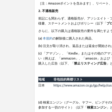
［注：Amazonポイントを含みます］、リベー
2. 不適格販売
前記にも関わらず、適格販売が、アソシエイト・
様書、ステートメントおよびポリシー（以下「
プ
さらに、以下の購入は適格販売の要件を満たすよ
(a)
本規約
の解除後に購入された商品、
(b) 注文が取り消され、返品または返金が開始さ
(c) 「アマゾン」、「Kindle」またはその
い（例えば、「ammazon」、「amaozn」お
購入した広告（以下、「
禁止リスティング広告
」
地域
非包括的商標リスト
日本
https://www.amazon.co.jp/gp/help/cu
(d) 検索エンジン（グーグル、ヤフー、ビング
参加する一切のサイト）（以下「
検索エンジン
」