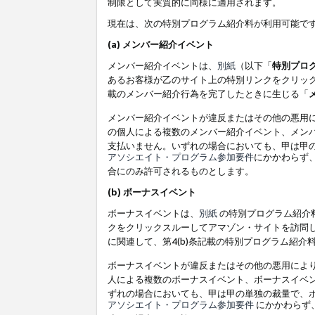
制限として実質的に同様に適用されます。
現在は、次の特別プログラム紹介料が利用可能で
(a) メンバー紹介イベント
メンバー紹介イベントは、
別紙
（以下「
特別プロ
あるお客様が乙のサイト上の特別リンクをクリック
載のメンバー紹介行為を完了したときに生じる「
メンバー紹介イベントが違反またはその他の悪用
の個人による複数のメンバー紹介イベント、メン
支払いません。いずれの場合においても、甲は甲
アソシエイト・プログラム参加要件
にかかわらず
合にのみ許可されるものとします。
(b) ボーナスイベント
ボーナスイベントは、
別紙
の特別プログラム紹介料
クをクリックスルーしてアマゾン・サイトを訪問し
に関連して、第4(b)条記載の特別プログラム紹介
ボーナスイベントが違反またはその他の悪用によ
人による複数のボーナスイベント、ボーナスイベ
ずれの場合においても、甲は甲の単独の裁量で、
アソシエイト・プログラム参加要件
にかかわらず