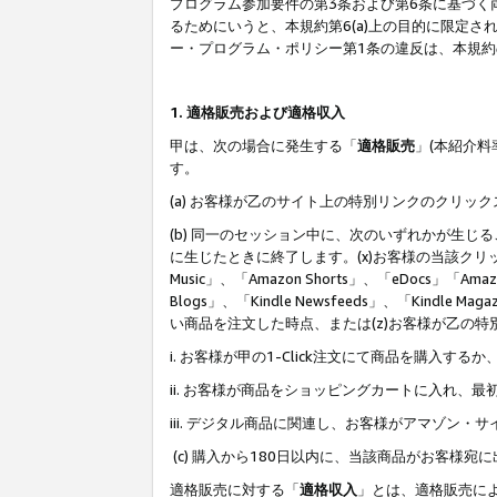
プログラム参加要件の第3条および第6条に基づく
るためにいうと、本規約第6(a)上の目的に限定
ー・プログラム・ポリシー第1条の違反は、本規
1. 適格販売および適格収入
甲は、次の場合に発生する「
適格販売
」(本紹介
す。
(a) お客様が乙のサイト上の特別リンクのクリッ
(b) 同一のセッション中に、次のいずれかが生
に生じたときに終了します。(x)お客様の当該クリ
Music」、「Amazon Shorts」、「eDocs」「Ama
Blogs」、「Kindle Newsfeeds」、「Ki
い商品を注文した時点、または(z)お客様が乙の
i. お客様が甲の1-Click注文にて商品を購入するか
ii. お客様が商品をショッピングカートに入れ
iii. デジタル商品に関連し、お客様がアマゾ
(c) 購入から180日以内に、当該商品がお客
適格販売に対する「
適格収入
」とは、適格販売に