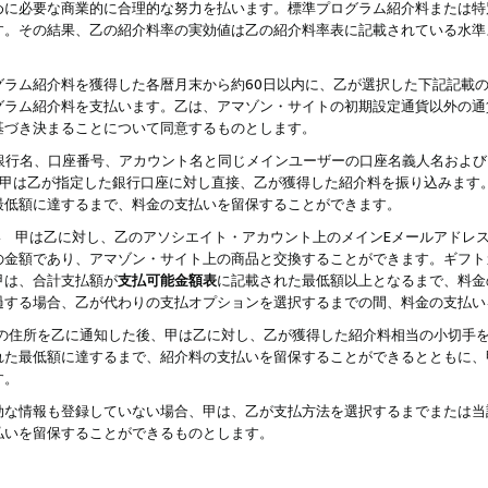
めに必要な商業的に合理的な努力を払います。標準プログラム紹介料または特
す。その結果、乙の紹介料率の実効値は乙の紹介料率表に記載されている水準
グラム紹介料を獲得した各暦月末から約60日以内に、乙が選択した下記記載
グラム紹介料を支払います。乙は、アマゾン・サイトの初期設定通貨以外の通
基づき決まることについて同意するものとします。
行名、口座番号、アカウント名と同じメインユーザーの口座名義人名および
より、甲は乙が指定した銀行口座に対し直接、乙が獲得した紹介料を振り込みま
最低額に達するまで、料金の支払いを留保することができます。
払い 甲は乙に対し、乙のアソシエイト・アカウント上のメインEメールアドレ
の金額であり、アマゾン・サイト上の商品と交換することができます。ギフト
甲は、合計支払額が
支払可能金額表
に記載された最低額以上となるまで、料金
過する場合、乙が代わりの支払オプションを選択するまでの間、料金の支払い
の住所を乙に通知した後、甲は乙に対し、乙が獲得した紹介料相当の小切手
れた最低額に達するまで、紹介料の支払いを留保することができるとともに、
す。
効な情報も登録していない場合、甲は、乙が支払方法を選択するまでまたは当
払いを留保することができるものとします。