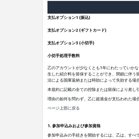
支払オプション1 (振込)
支払オプション2 (ギフトカード)
支払オプション3 (小切手)
小切手処理手数料
乙のアカウントが少なくとも1年にわたっていか
生した紹介料を留保することができ、閉鎖に伴う
法による国庫返納または時効によって失効する場
本規約に記載の全ての控除または留保により差し
理由の如何を問わず、乙に超過金が支払われた場
ページ上部に戻る
1. 参加申込みおよび参加資格
参加申込みの手続きを開始するには、乙は、すべ