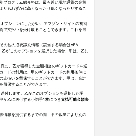
別プログラム紹介料は、最も近い現地通貨の金額
よりもわずかに高くなったり低くなったりするこ
のオプションにしたがい、アマゾン・サイトの初期
貨で支払いを受け取ることもできます。これを選
その他の必要識別情報（該当する場合はABA、
す。乙がこのオプションを選択した場合、甲は、乙に
ス宛に、乙が獲得した金額相当のギフトカードを送
カードの利用は、甲のギフトカードの利用条件に
の支払いを留保することができます。甲は、合計
を留保することができます。
を送付します。乙がこのオプションを選択した場
甲が乙に送付する小切手1枚につき
支払可能金額表
該情報を提供するまでの間、甲の裁量により別の