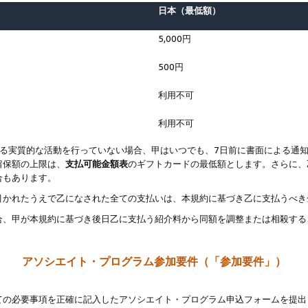
日本（最低額）
5,000円
500円
利用不可
利用不可
なる実質的な活動を行っていない場合、甲はいつでも、7日前に書面による通
留保額の上限は、
支払可能金額表
のギフトカードの最低額とします。さらに、
合もあります。
引かれたうえで乙になされた全ての支払いは、本規約に基づき乙に支払うべき
合、甲が本規約に基づき後日乙に支払う紹介料から同額を調整または相殺する
アソシエイト・プログラム参加要件（「参加要件」）
ての必要事項を正確に記入したアソシエイト・プログラム申込フォームを提出