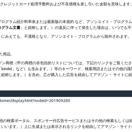
ト、クレジットカード処理手数料および不良債権を差し引いた金額を意味します
プログラム紹介料率表または最新版の本規約 など、アソシエイト・プログラ
ログラム文書
」と総称します。）の違反に伴って発生した場合は、いつでも不
うにみえても、不適格となり、アソシエイト・プログラムから除外されます。
れた商品、
他のアマゾン商標（甲の商標の非包括的リストについては、下記のリンクをご覧く
よび「kindel」など）も含みます。）等のキーワード、検索用語またはその
と総称します。）を含め、乙が購入した広告を経由してアマゾン・ サイトに
stomer/display.html?nodeId=201909280
その他の検索ポータル、スポンサー付広告サービスまたはその他の検索もしく
といいます。）上に生成または表示されるリンクを経由してアマゾン・サイト