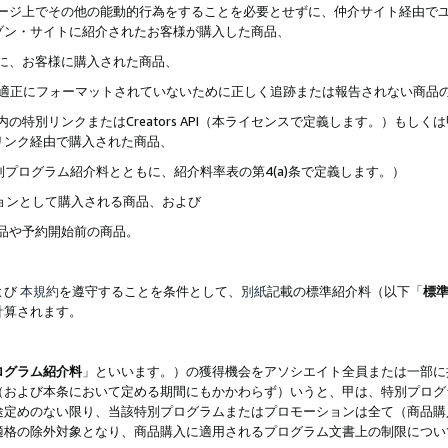
ブページ上でその他の能動的行為をすることを必要とせずに、仲介サイト経由で
ゾン・サイトに紹介されたお客様が購入した商品、
ずに、お客様に購入された商品、
クが適正にフォーマットされていないために正しく追跡または報告されない商品
内の特別リンクまたはCreators API（本ライセンスで定義します。）も
リンク経由で購入された商品、
特別プログラム紹介料とともに、紹介料率表の第4(a)条で定義します。）
ションとして購入される商品、および
商品や予約開始前の商品。
よび
本規約
を遵守することを条件として、
別紙
記載の標準紹介料（以下「
標
計算されます。
ログラム紹介料
」といいます。）の獲得機会をアソシエイト全員または一部に
（および本条において定める期間にもかかわらず）いうと、甲は、特別プログ
途定めのない限り、当該特別プログラムまたはプロモーションは全て（商品購
適格の除外対象となり、商品購入に適用されるプログラム文書上の制限につい