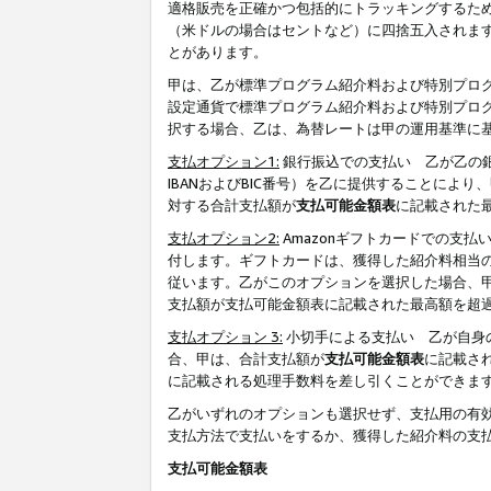
適格販売を正確かつ包括的にトラッキングするた
（米ドルの場合はセントなど）に四捨五入されま
とがあります。
甲は、乙が標準プログラム紹介料および特別プロ
設定通貨で標準プログラム紹介料および特別プロ
択する場合、乙は、為替レートは甲の運用基準に
支払オプション1:
銀行振込での支払い 乙が乙の銀
IBANおよびBIC番号）を乙に提供することに
対する合計支払額が
支払可能金額表
に記載された
支払オプション2:
Amazonギフトカードでの支
付します。ギフトカードは、獲得した紹介料相当
従います。乙がこのオプションを選択した場合、
支払額が支払可能金額表に記載された最高額を超
支払オプション 3:
小切手による支払い 乙が自身
合、甲は、合計支払額が
支払可能金額表
に記載さ
に記載される処理手数料を差し引くことができま
乙がいずれのオプションも選択せず、支払用の有
支払方法で支払いをするか、獲得した紹介料の支
支払可能金額表