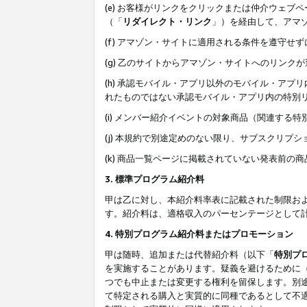
(e) お客様がリンクをクリックまたは仲介ウェ
（「
リダイレクト・リンク
」）を経由して、アマ
(f) アマゾン・サイトに適用される条件を遵守せ
(g) 乙のサイトからアマゾン・サイトへのリン
(h) 承認モバイル・アプリ以外のモバイル・アプリ
れたものではない承認モバイル・アプリ内の特別
(i) メンバー紹介イベントの対象商品（関連する
(j) 本規約で別途定めのない限り、サブスクリプ
(k) 商品一覧ページに掲載されていない発表前の
3. 標準プログラム紹介料
甲は乙に対し、本紹介料率表に記載された制限お
す。紹介料は、適格収入のパーセンテージとして
4. 特別プログラム紹介料またはプロモーション
甲は随時、追加または代替紹介料（以下「
特別プ
を実施することがあります。疑義を避けるために
つでも中止または変更する権利を留保します。別
て特定される購入と実質的に同種であるとして不