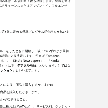
の第3条は、本規約終了後も存続します。疑義を避け
ムIPライセンスまたはアマゾン・インフルエンサ
の第3条に定める標準プログラム紹介料を支払いま
スルーをしたときに開始し、以下のいずれかが最初
裁量により決定します。例えば「Amazon
」、「Kindle Newspapers」、 「Kindle
は商品）（以下「
デジタル商品
」といいます。）ではな
ッション
」といいます。）、
ことにより、商品を購入するか、または
該商品を購入したとき、かつ、
払いがなされること。
売上税およびVATなど）、サービス料、クレジット