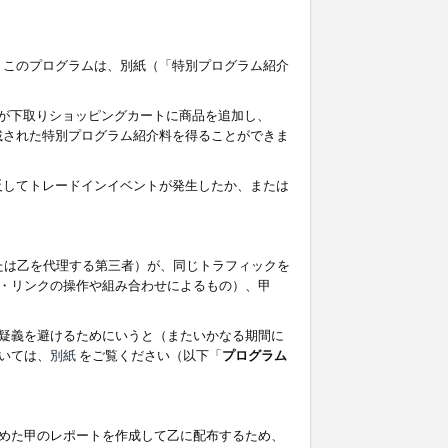
す。このプログラムは、別紙（「特別プログラム紹介
者が下取りショッピングカートに商品を追加し、
記載された特別プログラム紹介料を得ることができま
違反してトレードインイベントが発生したか、または
たは乙を代理する第三者）が、同じトラフィックを
・リンクの操作や組み合わせによるもの）、甲
疑義を避けるためにいうと（またいかなる期間に
いては、
別紙
をご覧ください（以下「
プログラム
めた甲のレポートを作成して乙に配布するため、