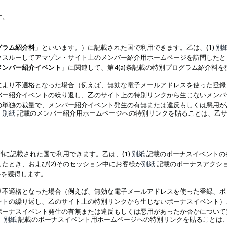
す。
グラム紹介料
」といいます。）に記載された国で利用できます。乙は、(1)
別
スルーしてアマゾン・サイト上のメンバー紹介用ホームページを訪問したとき
メンバー紹介イベント
」に関連して、第4(a)条記載の特別プログラム紹介料
により不適格となった場合（例えば、無効な電子メールアドレスを使った登録
バー紹介イベントの繰り返し、乙のサイト上の特別リンクから生じないメンバ
の単独の裁量で、メンバー紹介イベント発生の有無または違反もしくは悪用が
、
別紙
記載のメンバー紹介用ホームページへの特別リンクを貼ることは、乙サ
に記載された国で利用できます。乙は、(1)
別紙
記載のボーナスイベントの
たとき、および(2)そのセッション中にお客様が
別紙
記載のボーナスアクシ
料を獲得します。
り不適格となった場合（例えば、無効な電子メールアドレスを使った登録、ボ
ントの繰り返し、乙のサイト上の特別リンクから生じないボーナスイベント）
ボーナスイベント発生の有無または違反もしくは悪用があったか否かについて
、
別紙
記載のボーナスイベント用ホームページへの特別リンクを貼ることは