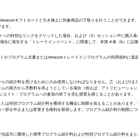
はAmazonギフトカードと引き換えに対象商品の下取りを行うことができま
けます。
サイトへの特別なリンクをクリックした場合、および（2）セッション中に購入
た場合に発生する「トレードインイベント」に関連して、本第 4 条（b）に
ントがプログラム文書またはAmazonトレードインプログラムの利用規約に
。
からの紹介料を受けるためにのみ使用しなければなりません。乙（および/ま
ラムの両方から手数料を得ようとしている場合（例えば、アトリビューション
ソシエイト・プログラムへの参加の終了を含む措置を講じることがあります。
または特別プログラム紹介料を獲得する機会に制限を加えることがあります。
は一部を中止または変更する権利を留保します。プログラム紹介料の制限につ
が当該月に獲得した標準プログラム紹介料および特別プログラム紹介料をまと