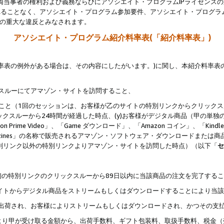
両当事者の権利および義務ならびにアソシエイト・プログラムIPライセンス
されることなく、アソシエイト・プログラム参加要件、アソシエイト・プログラ
約の重大な違反とみなされます。
アソシエイト・プログラム紹介料率表(「紹介料率表」)
料率表の例外がある場合は、その内容にしたがいます。)に関し、本紹介料率表
クスルーにてアマゾン・サイトを訪問すること、
じること（1回のセッションは、お客様が乙のサイトの特別リンクからクリック
ックスルーから24時間が経過した時点、(y)お客様がデジタル商品（甲の単独の
zon Prime Video」、「Game ダウンロード」、「Amazon コイン」、「Kindle 本
ndle Magazines」の名称で販売されるアマゾン・ソフトウェア・ダウンロードまた
特別リンク以外の特別リンクよりアマゾン・サイトを訪問した時点）（以下「
セ
、
、最初の特別リンクのクリックスルーから89日以内に当該商品の注文を完了する
ン・サイトからデジタル商品をストリームもしくはダウンロードすることにより当
様宛に出荷され、お客様によりストリームもしくはダウンロードされ、かつその支
より甲が受け取る金額から、出荷手数料、ギフト包装料、取扱手数料、税金（