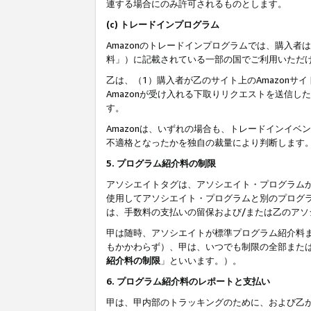
連する場合にのみ許可されるものとします。
(c) トレードインプログラム
Amazonのトレードインプログラムでは、購入者
料」）に記載されている一部の国でご利用いただ
乙は、（1）購入者が乙のサイト上のAmazon
Amazonが受け入れる下取りリクエストを送信し
す。
Amazonは、いずれの場合も、トレードインイベ
不適格となったかを独自の裁量により判断します
5. プログラム紹介料の制限
アソシエイトタグは、アソシエイト・プログラム
使用してアソシエイト・プログラムと別のプログ
は、手数料の支払いの留保および/または乙のア
甲は随時、アソシエイトが標準プログラム紹介料
もかかわらず）、甲は、いつでも制限の全部また
紹介料の制限
」といいます。）。
6. プログラム紹介料のレポートと支払い
甲は、甲内部のトラッキングのために、および乙