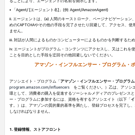
ることにより、エージェントの名前を開示します。
• 「Agent/ [エージェント名]」(例: Agent/AmazonAgent)
ii. エージェントは、(a) 人間のキーストローク、ページナビゲーシ
めのCAPTCHAやその他の手段を完了させたり回避して、アクセス、
ません。
iii. 対話が人間によるものかコンピューターによるものかを判断する
iv. エージェントがプログラム・コンテンツにアクセスし、又はこれ
ことを目的とした手段を迂回その他回避しないでください。
アマゾン・インフルエンサー・プログラム・
アソシエイト・プログラム「
アマゾン・インフルエンサー・プログラム
program.amazon.com/influencers
をご覧ください。）乙は、アソシエ
環として、消費者の購入を促進するソーシャルメディアのプレゼンスと
ー・プログラムに参加するには、資格を有するアソシエイト（以下「
イ
す。）は、アマゾンの質的量的基準を満たし、登録プロセスを完了し、
しなければなりません。
1.
登録情報、ストアフロント