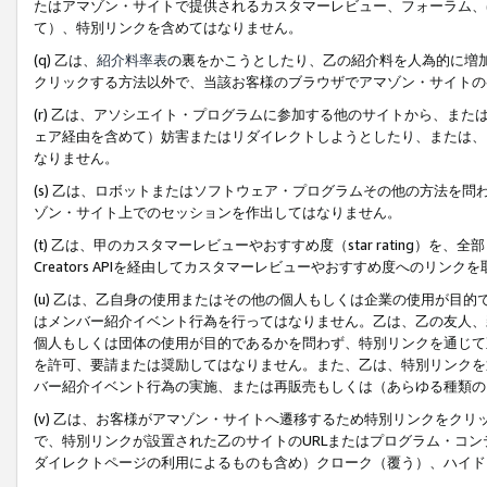
たはアマゾン・サイトで提供されるカスタマーレビュー、フォーラム、
て）、特別リンクを含めてはなりません。
(q) 乙は、
紹介料率表
の裏をかこうとしたり、乙の紹介料を人為的に増
クリックする方法以外で、当該お客様のブラウザでアマゾン・サイトの
(r) 乙は、アソシエイト・プログラムに参加する他のサイトから、ま
ェア経由を含めて）妨害またはリダイレクトしようとしたり、または、
なりません。
(s) 乙は、ロボットまたはソフトウェア・プログラムその他の方法を
ゾン・サイト上でのセッションを作出してはなりません。
(t) 乙は、甲のカスタマーレビューやおすすめ度（star rating
Creators APIを経由してカスタマーレビューやおすすめ度へのリンク
(u) 乙は、乙自身の使用またはその他の個人もしくは企業の使用が目
はメンバー紹介イベント行為を行ってはなりません。乙は、乙の友人、
個人もしくは団体の使用が目的であるかを問わず、特別リンクを通じて
を許可、要請または奨励してはなりません。また、乙は、特別リンクを
バー紹介イベント行為の実施、または再販売もしくは（あらゆる種類の
(v) 乙は、お客様がアマゾン・サイトへ遷移するため特別リンクをク
で、特別リンクが設置された乙のサイトのURLまたはプログラム・コ
ダイレクトページの利用によるものも含め）クローク（覆う）、ハイド