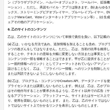
ン（ブラウザプラグイン、ヘルパーオブジェクト、ツールバー、拡張機
ーション）。ただし、承認モバイル・アプリは除きます。(b) あらゆ
ックス、ストリーミングビデオプレイヤー、ブルーレイプレイヤー、DVDプ
ニックViera Cast、Vizioインターネットアプリケーション等）。(
ェアその他のアプリケーション。
6. 乙のサイトのコンテンツ
乙は、乙のサイトのコンテンツについて単独で責任を負い、以下記載の
(a) 乙は、いかなる方法であれ、追加情報を加えることも含め、プロ
ンツの改ざんをしてはなりません。ただし、乙は、当初の比率を維持し
することや、テキストの意味を大幅に変更しない方法または事実として
コンテンツの一部を省略することはできます。甲が乙に提供することが
シー規約情報へのリンク）としてフォーマットされていないアマゾン・
設けることなく、乙は、「プライバシー情報」へのリンクを削除したり
または判読できないようにしないものとします。
(b) 乙は、プログラム・コンテンツやCreators API、データフ
ブライセンスまたは譲渡しないものとします。例えば、乙は、乙がプロ
はその他付与することが要求されるような、乙サイト以外での広告（サ
なるアプリケーション、プラットフォーム、サイトまたはサービス上で
り、使用を奨励しないものとします。 また、乙は、乙のサイトではな
トではないサイト上でかかるリンクを表示しないものとします。