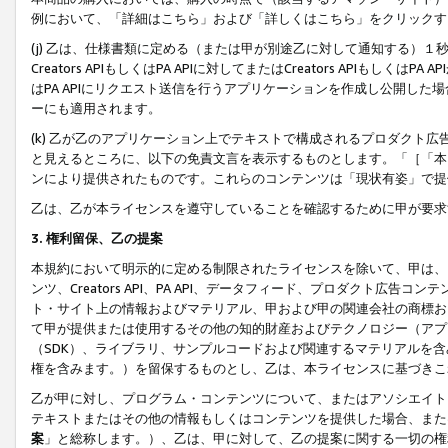
例において、「詳細はこちら」および「詳しくはこちら」をクリックす
(j) 乙は、仕様書類に定める（または甲が別途乙に対して通知する）
Creators APIもしくはPA APIに対してまたはCreators APIもしく
はPA APIにリクエスト送信を行うアプリケーションを作成し公開し
ーにも適用されます。
(k) 乙が乙のアプリケーション上でテキストで構成されるプロダクト
と見えるところに、以下の免責文言を表示するものとします。「［「本
ンにより提供されたものです。これらのコンテンツは「現状有姿」で提
乙は、乙が本ライセンスを遵守していることを確認するために甲が要求
3. 権利留保、乙の提案
本規約において明示的に定める制限されたライセンスを除いて、甲は、
ンツ、Creators API、PA API、データフィード、プロダクト
ト・サイト上の情報およびマテリアル、甲および甲の関連会社の商標お
て甲が提供または使用するその他の知的財産およびテクノロジー（アプ
（SDK）、ライブラリ、サンプルコードおよび関連するマテリアルを
権を含みます。）を留保するものとし、乙は、本ライセンスに基づきこ
乙が甲に対し、プログラム・コンテンツについて、またはアソシエイト
テキストまたはその他の情報もしくはコンテンツを提供した場合、また
案
」と総称します。）、乙は、甲に対して、乙の提案に関する一切の権