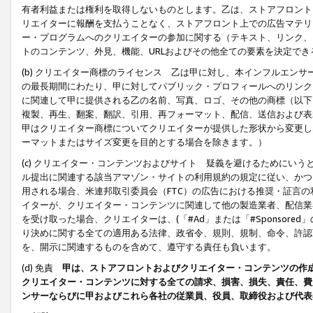
有者利益または権利を取得しないものとします。乙は、ストアフロントに
リエイターに報酬を支払うことなく、ストアフロント上での広告マテリア
ー・プログラムへのクリエイターの参加に関する（テキスト、リンク、
トのコンテンツ、外見、機能、URLおよびその他全ての要素を決定で
(b) クリエイター商標のライセンス 乙は甲に対し、本インフルエン
の最長期間にわたり、甲に対してパブリック・プロフィールへのリンク
に関連して甲に提供される乙の名前、写真、ロゴ、その他の商標（以下
複製、再生、翻案、翻訳、引用、再フォーマット、配信、送信および表
甲はクリエイター商標についてクリエイターが提供した形状から変更し
ーマットまたはサイズ変更を目的とする場合を除きます。）
(c) クリエイター・コンテンツおよびサイト 疑義を避けるためにい
ル提出に関連する該当アマゾン・サイトの利用規約の規定に従い、かつ、
用される場合、米連邦取引委員会（FTC）の広告における推奨・証言
イターが、クリエイター・コンテンツに関連して他の製造業者、配信業
を受け取った場合、クリエイターは、(「#Ad」または「#Sponsor
り決めに関する全ての適用ある法律、政省令、規則、規制、命令、許認
を、開示に関連するものを含めて、遵守する責任も負います。
(d) 免責
甲は、ストアフロントおよびクリエイター・コンテンツの作
クリエイター・コンテンツに対する全ての請求、損害、損失、責任、費
ンサーならびに甲およびこれら各社の従業員、役員、取締役および代表