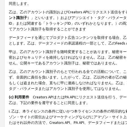
同意します。
乙は、乙のアカウントの識別およびCreators APIにリクエスト送
ント識別子
）」といいます。）およびアソシエイト・タグ・パラメータ（
ID」または関連する「トラッキングID」のいずれかとなります。）の両方
てアカウント識別子を取得することができます
データフィードを通じてプロダクト広告コンテンツを取得する場合、乙は、Cre
とします。乙は、データフィードの承認過程の一部として、乙のFeeds
甲は、乙のアカウント識別子を随時変更することがあります。秘密キー
密およびセキュリティを維持しなければなりません。乙は、乙の秘密キ
せん。公開キーであるアカウント識別子は、秘密ではありません。
乙は、乙のアカウント識別子のもとで行われる全ての活動について、こ
ず、全面的に責任を負います。したがって、乙は、乙以外の者が乙の秘
もしくは盗まれた場合、直ちに甲に連絡しなければなりません。乙は、
タグ・パラメータまたはアカウント識別子を使用してはなりません。
(c) 利用要件
Creators APIまたはPA APIにリクエスト送信を
乙は、下記の要件を遵守することに同意します。
i. 乙は、本ライセンスの条件に従いかつ本ライセンスの条件の明示的
ゾン・サイトの宣伝およびマーケティングならびにアマゾン・サイト上
たはそれ以外の方法で、Creators API、PA API、データフィー