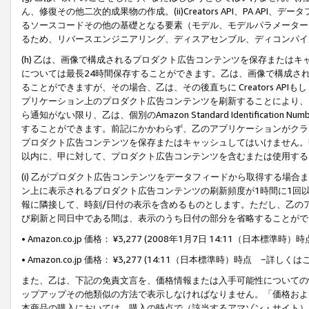
ん、修復その他二次的成果物の作成。(ii)Creators API、PA 
るソースコードその他の基礎となる要素（モデル、モデルパラメーター
るため、リバースエンジニアリング、ディスアセンブル、ディコンパイ
(h) 乙は、画像で構成されるプロダクト広告コンテンツを保存または
については最長24時間保存することができます。乙は、画像で構成さ
ることができますが、その場合、乙は、その後直ちに Creators AP
プリケーション上のプロダクト広告コンテンツを刷新することにより、
ら通知がない限り、乙は、個別のAmazon Standard Identification Nu
することができます。前記にかかわらず、乙のアプリケーションがクラ
プロダクト広告コンテンツを保存またはキャッシュしてはいけません。
以内に、甲に対して、プロダクト広告コンテンツを含むまたは使用する
(i) 乙がプロダクト広告コンテンツをデータフィードから取得する場合または
ン上に表示されるプロダクト広告コンテンツの刷新頻度が1時間に1回
報に隣接して、時刻/日付の表示を含めるものとします。ただし、乙の
び刷新と同日中である間は、表示のうち日付の部分を省略することがで
• Amazon.co.jp 価格： ¥3,277 (2008年1月7日 14:11（日本標準
• Amazon.co.jp 価格： ¥3,277 (14:11（日本標準時）時点 −詳しくは
また、乙は、下記の免責文言を、価格情報または入手可能性についての
ップアップその他類似の方法で表示しなければなりません。「価格およ
本商品の購入においては、購入の時点で（該当するアマゾン・サイト）