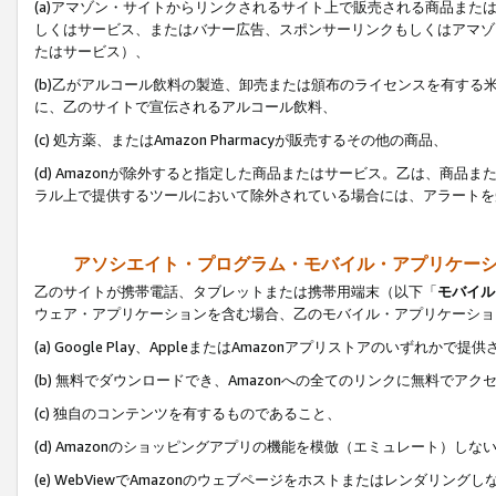
(a)アマゾン・サイトからリンクされるサイト上で販売される商品またはサ
しくはサービス、またはバナー広告、スポンサーリンクもしくはアマゾ
たはサービス）、
(b)乙がアルコール飲料の製造、卸売または頒布のライセンスを有す
に、乙のサイトで宣伝されるアルコール飲料、
(c) 処方薬、またはAmazon Pharmacyが販売するその他の商品、
(d) Amazonが除外すると指定した商品またはサービス。乙は、商品また
ラル上で提供するツールにおいて除外されている場合には、アラートを
アソシエイト・プログラム・モバイル・アプリケー
乙のサイトが携帯電話、タブレットまたは携帯用端末（以下「
モバイル
ウェア・アプリケーションを含む場合、乙のモバイル・アプリケーショ
(a) Google Play、AppleまたはAmazonアプリストアのいずれかで
(b) 無料でダウンロードでき、Amazonへの全てのリンクに無料でアク
(c) 独自のコンテンツを有するものであること、
(d) Amazonのショッピングアプリの機能を模倣（エミュレート）しな
(e) WebViewでAmazonのウェブページをホストまたはレンダリング