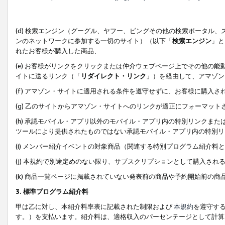
(d) 検索エンジン（グーグル、ヤフー、ビングその他の検索ポータル
ンのネットワークに参加する一切のサイト）（以下「
検索エンジン
」と
れたお客様が購入した商品、
(e) お客様がリンクをクリックまたは仲介ウェブページ上でその他の
イトに送るリンク（「
リダイレクト・リンク
」）を経由して、アマゾン
(f) アマゾン・サイトに適用される条件を遵守せずに、お客様に購入さ
(g) 乙のサイトからアマゾン・サイトへのリンクが適正にフォーマッ
(h) 承認モバイル・アプリ以外のモバイル・アプリ内の特別リンクまたはC
ツールにより提供されたものではない承認モバイル・アプリ内の特別リ
(i) メンバー紹介イベントの対象商品（関連する特別プログラム紹介料と
(j) 本規約で別途定めのない限り、サブスクリプションとして購入され
(k) 商品一覧ページに掲載されていない発表前の商品や予約開始前の商
3. 標準プログラム紹介料
甲は乙に対し、本紹介料率表に記載された制限および
本規約
を遵守す
す。）を支払います。紹介料は、適格収入のパーセンテージとして計算