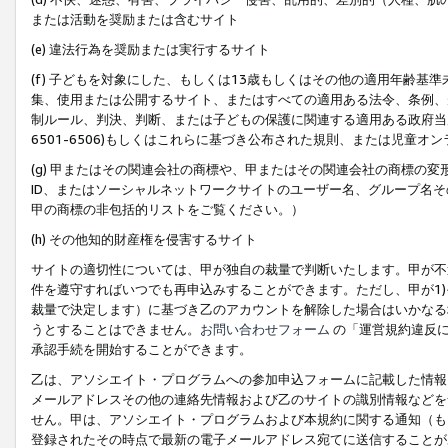
または活動を奨励または含むサイト
(e) 違法行為を奨励または実行するサイト
(f) 子どもを対象にした、もしくは13歳もしくはその他の適用年齢
集、使用または公開するサイト、またはすべての適用ある法令、条例、
制ルール、判決、判断、または子どもの保護に関連する適用ある政府当局の要
6501-6506)もしくはこれらに基づき公布された規則、または児童オ
(g) 甲またはその関連会社の商標や、甲またはその関連会社の商標の
ID、またはソーシャルネットワークサイトのユーザー名、グループ名
甲の商標の非包括的リストをご覧ください。）
(h) その他知的財産権を侵害するサイト
サイトの適切性については、甲が独自の裁量で判断いたします。甲が不
件を遵守すればいつでも再申込みすることができます。ただし、甲が1)
裁量で決定します）に基づき乙のアカウントを解除した場合はいかなる
うとすることはできません。
お問い合わせフォーム
の「運営規約違反に
承認手続を開始することができます。
乙は、アソシエイト・プログラムへの参加申込フォームに記載した情報
メールアドレスその他の連絡先情報および乙のサイトの識別情報などを
せん。甲は、アソシエイト・プログラムおよび本規約に関する通知（も
登録されたその時点で最新の電子メールアドレス宛てに送信することが