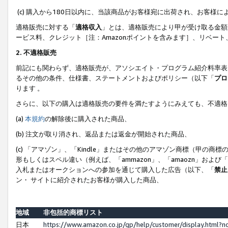
(c) 購入から180日以内に、当該商品がお客様宛に出荷され、お客
適格販売に対する「
適格収入
」とは、適格販売により甲が受け取る金額
ービス料、クレジット［注：Amazonポイントを含みます］、リベー
2. 不適格販売
前記にも関わらず、適格販売が、アソシエイト・プログラム紹介料率表
るその他の条件、仕様書、ステートメントおよびポリシー（以下「
プロ
ります 。
さらに、以下の購入は適格販売の要件を満たすようにみえても、不適格
(a)
本規約
の解除後に購入された商品、
(b) 注文が取り消され、返品または返金が開始された商品、
(c) 「アマゾン」、「Kindle」またはその他のアマゾン商標（甲
形もしくはスペル違い（例えば、「ammazon」、「amaozn」およ
入札またはオークションへの参加を通じて購入した広告（以下、「
禁止
ン・ サイトに紹介されたお客様が購入した商品、
地域
非包括的商標リスト
日本
https://www.amazon.co.jp/gp/help/customer/display.html