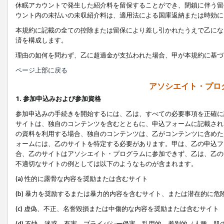
休眠アカウントで発生した紹介料を留保することができ、閉鎖に伴う留
ウント内の未払いの未収紹介料は、適用法による国庫返納または時効に
本規約に記載の全ての控除または留保により差し引かれたうえで乙にな
済を構成します。
理由の如何を問わず、乙に超過金が支払われた場合、甲が本規約に基づ
ページ上部に戻る
アソシエイト・プロ
1. 参加申込みおよび参加資格
参加申込みの手続きを開始するには、乙は、すべての必要事項を正確に
サイトは、独自のコンテンツを含むとともに、申込フォームに記載され
の資料を利用する場合、独自のコンテンツは、乙がコンテンツに含めた
ォームには、乙のサイトを特定する必要があります。甲は、乙の申込フ
合、乙のサイトはアソシエイト・プログラムに参加できず、乙は、乙の
不適切なサイトの例としては以下のようなものが含まれます。
(a) 性的に露骨な内容を奨励または含むサイト
(b) 暴力を奨励するまたは暴力的内容を含むサイト、または潜在的に
(c) 虚偽、不正、名誉毀損または中傷的な内容を奨励または含むサイト
(d) 不快、迷惑、有害、プライバシー侵害、乱用的、差別的（人種、