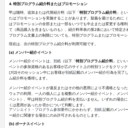
4. 特別プログラム紹介料またはプロモーション
甲は随時、追加または代替紹介料（以下「
特別プログラム紹介料
」とい
たはプロモーションを実施することがあります。疑義を避けるために（
はプロモーションの全部または一部をいつでも中止または変更する権利
て（商品購入を含まないものも）、紹介料率表の第2条において特定さ
プログラム文書上の制限についても、特別プログラムまたはプロモーシ
現在は、次の特別プログラム紹介料が利用可能です。
(a) メンバー紹介イベント
メンバー紹介イベントは、
別紙
（以下「
特別プログラム紹介料
」といい
ベントの参加資格のあるお客様が乙のサイト上の特別リンクをクリック
び(2)そのセッション中にお客様が
別紙
記載のメンバー紹介行為を完了
ム紹介料を獲得します。
メンバー紹介イベントが違反またはその他の悪用により不適格となった
ウェアの利用、一人の個人による複数のメンバー紹介イベント、メンバ
ベント）、甲は特別プログラム紹介料を支払いません。いずれの場合に
くは悪用があったか否かについて判断します。
アソシエイト・プログラム参加要件
にかかわらず、
別紙
記載のメンバー
ー紹介に関連する場合にのみ許可されるものとします。
(b) ボーナスイベント