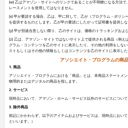
(w) 乙はアマゾン・サイトへのリンクであることが不明瞭になる方法
レースメントを使用してはなりません。
(x) 甲が要請する場合、乙は、甲に対して、乙が（プログラム・ポリ
を提供するものとします。乙が甲の要請にしたがって証明書を提供しな
(y) 甲が別途合意しない限り、乙のサイトは、価格のトラッキングお
(z) 乙は、アマゾン・サイトではないサイト上で提供される商品（例
グラム・コンテンツを乙のサイトに表示したり、その他の利用をしない
ストもしくはその他の情報もしくはコンテンツを乙のサイトに表示した
アソシエイト・プログラムの商
1. 商品
アソシエイト・プログラムにおける「商品」とは、本商品ステートメン
物理的またはデジタルの商品を指します。
2. サービス
現時点において、アマゾン・ホーム・サービス以外のサービスについて
3. 除外商品
前記にかかわらず、以下のアイテムおよびサービスは、現時点において
といいます。）