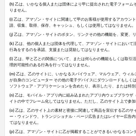
(h) 乙は、いかなる個人または団体により甲に提出された電子フォー
りません。
(i) 乙は、アマゾン・サイトに関連して甲のお客様が使用するアカウ
請、収集、取得、保存、キャッシュ、もしくは使用してはなりません。
(j) 乙は、アマゾン・サイトのボタン、リンクその他の機能を、変更
(k) 乙は、他の個人または団体を代理して、アマゾン・サイトにおい
行為をするのを承認、支援または奨励してはなりません。
(l) 乙は、甲と乙との関係について、または何らかの機能もしくは取
理的可能性のある行為を行ってはなりません。
(m) 乙は、乙のサイトに、いかなるスパイウェア、マルウェア、ウィ
が自身のコンピューター その他の電子デバイスにダウンロードもしく
ソフトウェア・アプリケーションを含めたり、表示したり、または特別
(n) 乙は、モバイル・アプリ内に組み込まれたアプリ内ウェブブラウザ
イトの中でフレーム化してはなりません。ただし、乙のサイト上で参加
(o) 乙は、乙のサイト上の素材と密接に関連して商品を宣伝する乙の
ー・ウィンドウ、トランジショナル・ページ広告またはレイヤー広告内
てはなりません。
(p) 乙は、アマゾン・サイトに乙が掲載することができるいかなるコ