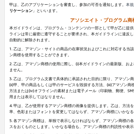
甲は、乙のアプリケーションを審査し、参加の可否を通知します。
本規
リケーション
」といいます。
アソシエイト・プログラム商
本ガイドラインは、プログラム・コンテンツの一部として甲が乙に提供
ラインは常に厳密に遵守することが要求され、本ガイドラインに違反し
自動的に解除されます。
1. 乙は、アマゾン・サイトの商品の在庫状況およびこれに対応する
ン商標を使用することができます。
2. 乙は、アマゾン商標の使用に際し、(i)本ガイドラインの最新版、およ
ません。
3. 乙は、プログラム文書で具体的に承認された目的に限り、アマゾン
(ii)甲、甲の商品もしくは甲のサービスを毀損する方法、(iii)アマ
方法または(iv)オフラインの素材または電子メール（印刷物、郵便、S
用または表示してはなりません。
4. 甲は、乙が使用するアマゾン商標の画像を提供します。乙は、方
率、色彩またはフォントを変更してはならず、アマゾン商標にいかなる
5. 各アマゾン商標は、単独で表示しなければならず、アマゾン商標
スをおくものとします。いかなる場合も、アマゾン商標の判読性や表示