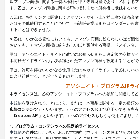
6. アマゾン商標に関する一切の権利が甲の専属財産であり、乙によ
す。乙は、アマゾン商標に関する甲の権利または所有権に抵触するいか
7. 乙は、特別リンクに関連してアマゾン・サイト上で第三者の販売
たはその他使用することについて、当該販売業者またはベンダーから書
することはできません。
8. 乙は、いかなる管轄においても、アマゾン商標に紛らわしいほど
おいても、アマゾン商標に紛らわしいほど類似する商標、ドメイン名、
甲は、アソシエイト・サイトに改定のお知らせまたは改定後の商標ガイ
本商標ガイドラインおよび承認されたアマゾン商標を改定することがで
甲は、許可を得ないいかなる使用または本ガイドラインに準拠しないい
により行使することができるものとします。
アソシエイト・プログラムIPラ
本ライセンスは、乙のアソシエイト・プログラムへの参加に関連して乙
本規約
を受け入れることにより、または、本商品に関する一定の種類の
広告コンテンツ
」といいます。）へのアクセスおよび利用ができる専有
「
Creators API
」といいます。）へのアクセスもしくは使用により、
1. プログラム・コンテンツへの限定的ライセンス
本規約
の条件にしたがい、および本規約（本ライセンスおよびその他の
加する目的に限り、甲は本規約により乙に対して、(a) プログラム・コ