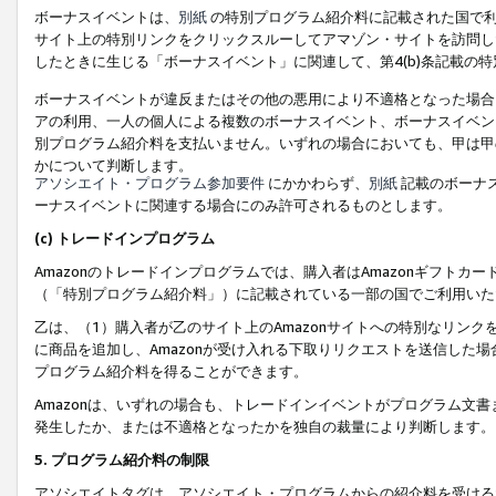
ボーナスイベントは、
別紙
の特別プログラム紹介料に記載された国で利
サイト上の特別リンクをクリックスルーしてアマゾン・サイトを訪問した
したときに生じる「ボーナスイベント」に関連して、第4(b)条記載の
ボーナスイベントが違反またはその他の悪用により不適格となった場合
アの利用、一人の個人による複数のボーナスイベント、ボーナスイベン
別プログラム紹介料を支払いません。いずれの場合においても、甲は甲
かについて判断します。
アソシエイト・プログラム参加要件
にかかわらず、
別紙
記載のボーナ
ーナスイベントに関連する場合にのみ許可されるものとします。
(c) トレードインプログラム
Amazonのトレードインプログラムでは、購入者はAmazonギフト
（「特別プログラム紹介料」）に記載されている一部の国でご利用いた
乙は、（1）購入者が乙のサイト上のAmazonサイトへの特別なリン
に商品を追加し、Amazonが受け入れる下取りリクエストを送信した場
プログラム紹介料を得ることができます。
Amazonは、いずれの場合も、トレードインイベントがプログラム文書
発生したか、または不適格となったかを独自の裁量により判断します。
5. プログラム紹介料の制限
アソシエイトタグは、アソシエイト・プログラムからの紹介料を受ける