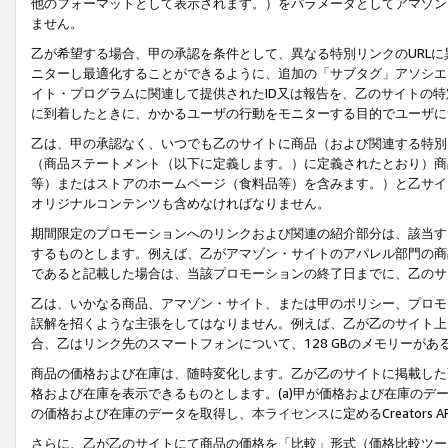
他のフォーマットとして表示されます。）をパラメータとしてアマゾン
ません。
乙が希望する場合、甲の承認を条件として、異なる特別リンクのURL
ニターし最適化することができるように、追加の「サブタグ」アソシエ
イト・プログラムに関連して提供されたID又は報告を、乙のサイトの
に到着したときに、かかるユーザの行動をモニターする目的でユーザに
乙は、甲の承認なく、いつでも乙のサイトに商品（および関連する特別
（商品ステートメント（以下に定義します。）に定義されたとおり）商
等）またはストアのホームページ（食料品等）を含みます。）と乙サイ
オリジナルコンテンツも含めなければなりません。
期間限定のプロモーションへのリンクおよび関連の紹介部分は、該当す
するものとします。例えば、乙がアマゾン・サイトのアパレル部門の商
であると記載した場合は、当該プロモーションの終了日までに、乙のサ
乙は、いかなる商品、アマゾン・サイト、または甲のポリシー、プロモ
誤解を招くような主張をしてはなりません。例えば、乙が乙のサイト上に
合、乙はリンク先のスマートフォンについて、128 GBのメモリーが
商品の価格および在庫は、随時変化します。乙が乙のサイトに掲載した
格および在庫を表示できるものとします。(a)甲が価格および在庫のデータを
の価格および在庫のデータを取得し、
本ライセンス
に定めるCreator
さらに、乙が乙のサイトにて商品の価格を「比較」形式（価格比較ツー