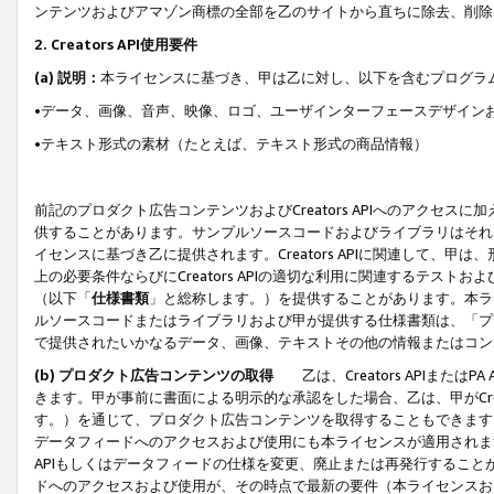
ンテンツおよびアマゾン商標の全部を乙のサイトから直ちに除去、削除
2. Creators API使用要件
(a) 説明：
本ライセンスに基づき、甲は乙に対し、以下を含むプログラ
•データ、画像、音声、映像、ロゴ、ユーザインターフェースデザイン
•テキスト形式の素材（たとえば、テキスト形式の商品情報）
前記のプロダクト広告コンテンツおよびCreators APIへのアクセスに
供することがあります。サンプルソースコードおよびライブラリはそれ
イセンスに基づき乙に提供されます。Creators APIに関連して
上の必要条件ならびにCreators APIの適切な利用に関連するテ
（以下「
仕様書類
」と総称します。）を提供することがあります。本ラ
ルソースコードまたはライブラリおよび甲が提供する仕様書類は、「プ
で提供されたいかなるデータ、画像、テキストその他の情報またはコン
(b) プロダクト広告コンテンツの取得
乙は、Creators APIま
きます。甲が事前に書面による明示的な承認をした場合、乙は、甲がCreator
す。）を通じて、プロダクト広告コンテンツを取得することもできます
データフィードへのアクセスおよび使用にも本ライセンスが適用されます。乙は
APIもしくはデータフィードの仕様を変更、廃止または再発行することがで
ドへのアクセスおよび使用が、その時点で最新の要件（本ライセンスお