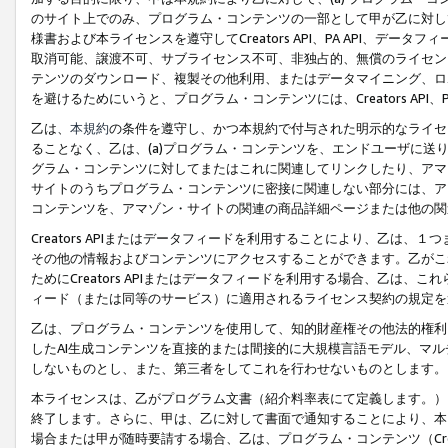
のサイト上でのみ、プログラム・コンテンツの一部として甲が乙に対し
様書および本ライセンスを遵守してCreators API、PA API、
取消可能、譲渡不可、サブライセンス不可、非独占的、無償のライセン
テンツのダウンロード、複製その他利用、またはデータマイニング、ロ
を避けるためにいうと、プログラム・コンテンツには、Creators AP
乙は、
本規約
の条件を遵守し、かつ本規約で付与された明示的なライセ
ることなく、乙は、(a)プログラム・コンテンツを、エンドユーザに
グラム・コンテンツに対してまたはこれに関連してリンクしたり、アマ
サイトのうちプログラム・コンテンツに密接に関連しない部分には、ア
コンテンツを、アマゾン・サイトの関連の商品詳細ページまたは他の関
Creators APIまたはデータフィードを利用することにより、乙は、
その他の情報およびコンテンツにアクセスすることができます。乙がこ
ためにCreators APIまたはデータフィードを利用する場合、乙は、こ
ィード（または同等のサービス）に適用されるライセンス契約の規定を
乙は、プログラム・コンテンツを使用して、知的財産権その他法的権利
したAI生成コンテンツを直接的または間接的に大規模言語モデル、マ
しないものとし、また、第三者をしてこれを行わせないものとします。
本ライセンスは、乙がプログラム文書（紹介料率表にて定義します。）
終了します。さらに、甲は、乙に対して書面で通知することにより、本
場合または甲が随時要請する場合、乙は、プログラム・コンテンツ（Cre