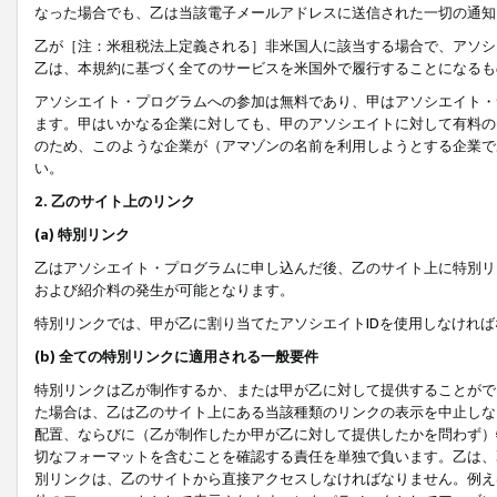
なった場合でも、乙は当該電子メールアドレスに送信された一切の通知
乙が［注：米租税法上定義される］非米国人に該当する場合で、アソシ
乙は、本規約に基づく全てのサービスを米国外で履行することになるも
アソシエイト・プログラムへの参加は無料であり、甲はアソシエイト・
ます。甲はいかなる企業に対しても、甲のアソシエイトに対して有料の
のため、このような企業が（アマゾンの名前を利用しようとする企業で
い。
2. 乙のサイト上のリンク
(a) 特別リンク
乙はアソシエイト・プログラムに申し込んだ後、乙のサイト上に特別リ
および紹介料の発生が可能となります。
特別リンクでは、甲が乙に割り当てたアソシエイトIDを使用しなけれ
(b) 全ての特別リンクに適用される一般要件
特別リンクは乙が制作するか、または甲が乙に対して提供することがで
た場合は、乙は乙のサイト上にある当該種類のリンクの表示を中止しな
配置、ならびに（乙が制作したか甲が乙に対して提供したかを問わず）
切なフォーマットを含むことを確認する責任を単独で負います。乙は、
別リンクは、乙のサイトから直接アクセスしなければなりません。例えば、