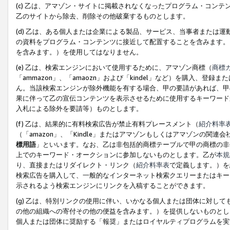
(c) 乙は、アマゾン・サイトに掲載されなくなったプログラム・コン
乙のサイトから除去、削除その他破棄するものとします。
(d) 乙は、ある個人または企業による製品、サービス、当事者または
の資料をプログラム・コンテンツに接近して配置することを含みます。
を含みます。）を使用してはなりません。
(e) 乙は、検索エンジンにおいて使用するために、アマゾン商標（
商標
「ammazon」、「amaozn」および「kindel」など）を購入
ん。当該検索エンジンが除外機能を有する場合、甲の要請があれば、甲
果に伴って乙の宣伝コンテンツを表示させるために使用するキーワード
入札による除外を要請等）ものとします。
(f) 乙は、結果的に有料検索広告が禁止有料プレースメント（
紹介料率
（「amazon」、「Kindle」またはアマゾンもしくはアマゾンの
標用語
」といいます。なお、乙は非包括的商標テーブルで甲の商標の非
上でのキーワード・オークションに参加しないものとします。乙が
本規
り、直接またはリダイレクト・リンク（
紹介料率表
で定義します。）を
検索広告を購入して、一般的なインターネット検索クエリーまたはキー
示されるよう検索エンジンにリンクを入稿することができます。
(g) 乙は、特別リンクの使用に伴い、いかなる個人または団体に対し
の他の組織への寄付その他の便益を含みます。）を提供しないものとし
個人または団体に奨励する「報奨」またはロイヤルティプログラムを実