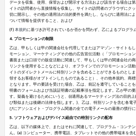
データを収集、使用、保管および開示する方法および該当する場合は第
イトの訪問者から直接情報を収集し、サイトの訪問者のブラウザにクッ
切に開示し、その他の適用法の法的要件を満たし、ならびに適用法によ
ついて情報を提供すること、および
(f)
本規約
に基づき許可されているか否かを問わず、乙によるプログラ
4. プロモーションの制限
乙は、甲もしくは甲の関連会社を代理してまたはアマゾン・サイトもし
モーション、マーケティングその他の広告宣伝活動（「プロモーション
書面または口頭での販促活動に関連して、甲もしくは甲の関連会社の商
リンクを使用することなどにより、オフラインでのプロモーション活動
イトのダイレクトメールに特別リンクを含めることができるものとしま
領するお客様がオプトインしたものであること）、その他本規約、商標
となります。甲の要請を受けた場合、乙は、前記を遵守していることを
明書のフォームおよび当該証明書の記載事項を指定します。乙が甲の要
す。疑義を避けるためにいうと、(i)適用あるマーケティング法の目的上(例
び類似または後継の法律を指します。)、乙は、特別リンクを含む各電子
びにアソシエイト・プログラム関連の全ての電子メールの最善の慣行に
5. ソフトウェアおよびデバイス経由での特別リンクの配布
乙は、以下の媒体上で、またはそれに関連して、プログラム・コンテン
ん。(a) コンピューター、携帯電話、タブレットその他の携帯端末を