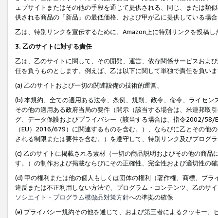
ェブサイトまたはその他の手段を通じて提供される、同じ、または類似
供される商品の「新品」の最低価格、および甲が乙に提供している場合
乙は、特別リンクを宣伝するために、Amazon上に特別リンクを投稿し
3. 乙のサイトに対する責任
乙は、乙のサイトに関して、その開発、運営、依存関係サービスおよび
任を負うものとします。例えば、乙は以下に関して単独で責任を負いま
(a) 乙のサイトおよび一切の関連設備の技術的運営、
(b) 本規約、全ての適用ある法令、条例、規則、政令、命令、ライセ
その他の適用ある政府当局の要件（開示（該当する場合は、米連邦取引
グ、データ保護およびプライバシー（該当する場合は、指令2002/58
（EU）2016/679）に関連するものを含む。）、ならびに乙とそ
される制限または要件を含む。）を遵守して、特別リンク及びプログラ
(c) 乙のサイトに掲載される素材（一切の商品説明およびその他の商
す。）の制作および掲載ならびにその正確性、完全性および適切性の確
(d) 甲の権利または他の個人もしくは団体の権利（著作権、商標、プ
違反または不正利用しない方法で、プログラム・コンテンツ、乙のサイ
ソシエイト・プログラム模倣品対策方針
への準拠の確保
(e) プライバシー規約その他を通じて、および第三者によるクッキー