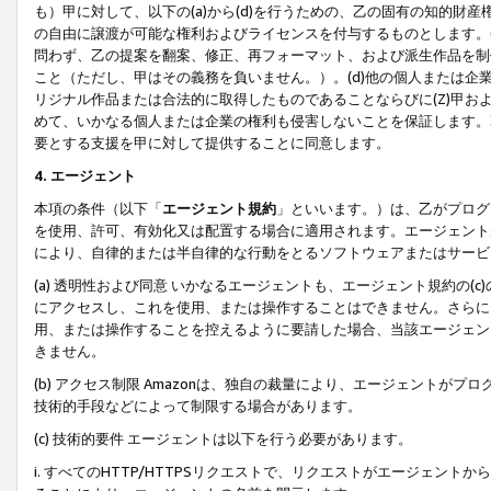
も）甲に対して、以下の(a)から(d)を行うための、乙の固有の知的
の自由に譲渡が可能な権利およびライセンスを付与するものとします。(
問わず、乙の提案を翻案、修正、再フォーマット、および派生作品を制
こと（ただし、甲はその義務を負いません。）。(d)他の個人または企
リジナル作品または合法的に取得したものであることならびに(Z)甲
めて、いかなる個人または企業の権利も侵害しないことを保証します。
要とする支援を甲に対して提供することに同意します。
4. エージェント
本項の条件（以下「
エージェント規約
」といいます。）は、乙がプログ
を使用、許可、有効化又は配置する場合に適用されます。エージェント
により、自律的または半自律的な行動をとるソフトウェアまたはサービ
(a) 透明性および同意 いかなるエージェントも、エージェント規約の
にアクセスし、これを使用、または操作することはできません。さらに、
用、または操作することを控えるように要請した場合、当該エージェン
きません。
(b) アクセス制限 Amazonは、独自の裁量により、エージェント
技術的手段などによって制限する場合があります。
(c) 技術的要件 エージェントは以下を行う必要があります。
i. すべてのHTTP/HTTPSリクエストで、リクエストがエージェ