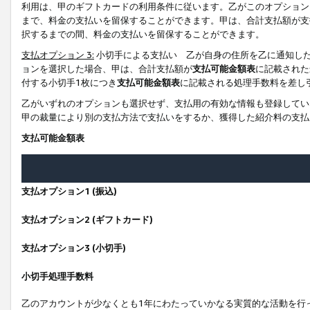
利用は、甲のギフトカードの利用条件に従います。乙がこのオプション
まで、料金の支払いを留保することができます。甲は、合計支払額が支
択するまでの間、料金の支払いを留保することができます。
支払オプション 3:
小切手による支払い 乙が自身の住所を乙に通知し
ョンを選択した場合、甲は、合計支払額が
支払可能金額表
に記載された
付する小切手1枚につき
支払可能金額表
に記載される処理手数料を差し
乙がいずれのオプションも選択せず、支払用の有効な情報も登録してい
甲の裁量により別の支払方法で支払いをするか、獲得した紹介料の支払
支払可能金額表
支払オプション1 (振込)
支払オプション2 (ギフトカード)
支払オプション3 (小切手)
小切手処理手数料
乙のアカウントが少なくとも1年にわたっていかなる実質的な活動を行