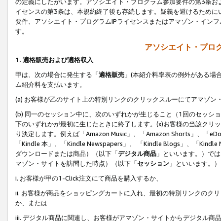
の定義にしたがいます。アソシエイト・プログラム参加要件の第3条お
イセンスの第3条は、本規約終了後も存続します。疑義を避けるためにい
要件、アソシエイト・プログラムIPライセンスまたはアマゾン・イン
す。
アソシエイト・プログ
1. 適格販売および適格収入
甲は、次の場合に発生する「
適格販売
」(本紹介料率表の例外がある場
ム紹介料を支払います。
(a) お客様が乙のサイト上の特別リンクのクリックスルーにてアマゾン
(b) 同一のセッション中に、次のいずれかが生じること（1回のセッ
下のいずれかが最初に生じたときに終了します。(x)お客様の当該クリッ
り決定します。例えば「Amazon Music」、「Amazon Shorts」、「eDo
「Kindle 本」、「Kindle Newspapers」、 「Kindle Blogs」、「
ダウンロードまたは商品）（以下「
デジタル商品
」といいます。）では
マゾン・サイトを訪問した時点）（以下「
セッション
」といいます。）
i. お客様が甲の1-Click注文にて商品を購入するか、
ii. お客様が商品をショッピングカートに入れ、最初の特別リンクの
か、または
iii. デジタル商品に関連し、お客様がアマゾン・サイトからデジタ