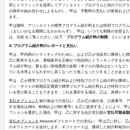
同じトラフィックを使用してアソシエイト・プログラムと別のプログラ
の操作や組み合わせによるもの）、甲は、手数料の支払いの留保および
ます。
甲は随時、アソシエイトが標準プログラム紹介料または特別プログラム
（またいかなる期間にもかかわらず）、甲は、いつでも制限の全部また
は、
別紙
をご覧ください（以下「
プログラム紹介料の制限
」といいま
6. プログラム紹介料のレポートと支払い
甲は、甲内部のトラッキングのために、および乙が当該月に獲得した標
乙に配布するため、適格販売を正確かつ包括的にトラッキングするため
ラム紹介料は、最も近い現地通貨の金額（米ドルの場合はセントなど）
ている水準よりもわずかに高くなったり低くなったりすることがありま
甲は、乙が標準プログラム紹介料および特別プログラム紹介料を獲得し
ゾン・サイトの初期設定通貨で標準プログラム紹介料および特別プログ
いを受け取ることもできます。これを選択する場合、乙は、為替レート
支払オプション1:
銀行振込での支払い 乙が乙の銀行名、口座番号、ア
する場合はABA、IBANおよびBIC番号）を乙に提供することにより
プションを選択した場合、甲は、乙に対する合計支払額が
支払可能金額
支払オプション2:
Amazonギフトカードでの支払い 甲は乙に対し、
のギフトカードを送付します。ギフトカードは、獲得した紹介料相当の