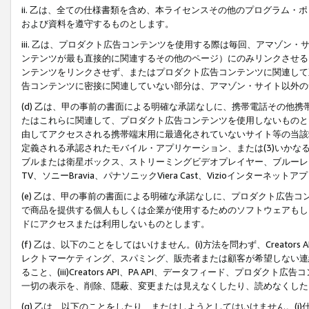
ii. 乙は、全ての仕様書類を含め、本ライセンスその他のプログラム
および資料を遵守するものとします。
iii. 乙は、プロダクト広告コンテンツを使用する際は毎回、アマゾ
ンテンツが最も直接的に関連するその他のページ）にのみリンクさせる
ンテンツをリンクさせず、またはプロダクト広告コンテンツに関連して
告コンテンツに密接に関連していない部分は、アマゾン・サイト以外の
(d) 乙は、甲の事前の書面による明確な承諾なしに、携帯電話その他
たはこれらに関連して、プロダクト広告コンテンツを使用しないものと
由してアクセスされる携帯端末用に最適化されていないサイト等の当該端
定義される承認されたモバイル・アプリケーション、または(3)いか
ブルまたは衛星ボックス、ストリーミングビデオプレイヤー、ブルーレイ
TV、ソニーBravia、パナソニックViera Cast、Vizioインター
(e) 乙は、甲の事前の書面による明確な承諾なしに、プロダクト広告
で商品を提供する個人もしくは企業が使用するためのソフトウェアもしくはその
ドにアクセスまたは利用しないものとします。
(f) 乙は、以下のことをしてはいけません。(i)方法を問わず、Creator
レクトマーケティング、スパミング、販売者または顧客が希望しない連
ること、(iii)Creators API、PA API、データフィード、プ
一切の表示を、削除、隠蔽、変更または見えなくしたり、読めなくした
(g) 乙は、以下のことをしたり、またはしようとしてはいけません。(