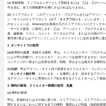
(a) 登録情報 インフルエンサーとして登録するには、乙は、乙のソ
可を含む、全ての情報要件を満たさなければなりません。
(b) ストアフロント このアソシエイト・プログラムまたはアマゾン
ン・サイトのストアフロント（以下「
ストアフロント
」といいます。）
のセッションは、Amazonのお客様が乙のストアフロントにクリック
「サービス提供」に相当します。乙は、アソシエイト・プログラムまた
真、編集物、リスト、コメント、デジタルビデオ、またはその他のデー
要件第1条または
アマゾンコミュニティガイドライン
に定める基準に違
2.
オンサイトでの使用
(a)使用時の裁量、削除する権利 甲は、インフルエンサー・プログラ
により甲の判断で）クリエイター・コンテンツを使用できますが、その
コンテンツの一部または全部を拒否、削除、停止または復元する権利を
(b)報酬 甲がアマゾン・サイト内で使用するクリエイター・コンテン
「
オンサイト紹介料
」といいます。）を獲得します。該当するアマゾン
当アマゾン・サイトに専用のストアIDを有するクリエイターとして登
3.
権利の留保、クリエイター商標の使用、免責
(a) 権利の留保
甲は、本規約またはその他に基づき、ストアフロント、ストアフロント
関するまたはこれらに対する全ての権利、権原および利益（知的財産権