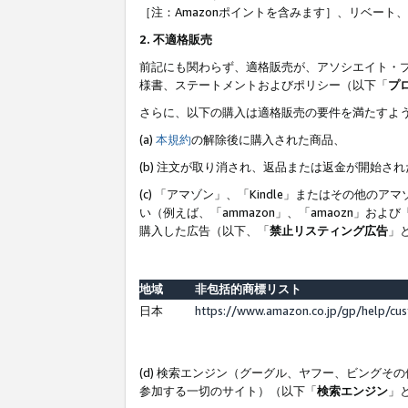
［注：Amazonポイントを含みます］、リベー
2. 不適格販売
前記にも関わらず、適格販売が、アソシエイト・
様書、ステートメントおよびポリシー（以下「
プ
さらに、以下の購入は適格販売の要件を満たすよ
(a)
本規約
の解除後に購入された商品、
(b) 注文が取り消され、返品または返金が開始さ
(c) 「アマゾン」、「Kindle」またはその
い（例えば、「ammazon」、「amaozn」お
購入した広告（以下、「
禁止リスティング広告
」
地域
非包括的商標リスト
日本
https://www.amazon.co.jp/gp/help/cu
(d) 検索エンジン（グーグル、ヤフー、ビング
参加する一切のサイト）（以下「
検索エンジン
」