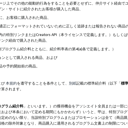
ブページ上でその他の能動的行為をすることを必要とせずに、仲介サイト経由で
ゾン・サイトに紹介されたお客様が購入した商品、
ずに、お客様に購入された商品、
クが適正にフォーマットされていないために正しく追跡または報告されない商品
内の特別リンクまたはCreators API（本ライセンスで定義します。）も
リンク経由で購入された商品、
特別プログラム紹介料とともに、紹介料率表の第4(a)条で定義します。）
ションとして購入される商品、および
商品や予約開始前の商品。
よび
本規約
を遵守することを条件として、
別紙
記載の標準紹介料（以下「
標
計算されます。
ログラム紹介料
」といいます。）の獲得機会をアソシエイト全員または一部に
（および本条において定める期間にもかかわらず）いうと、甲は、特別プログ
途定めのない限り、当該特別プログラムまたはプロモーションは全て（商品購
適格の除外対象となり、商品購入に適用されるプログラム文書上の制限につい