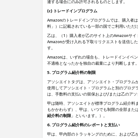
連する場合にのみ許可されるものとします。
(c) トレードインプログラム
Amazonのトレードインプログラムでは、購入者
料」）に記載されている一部の国でご利用いただ
乙は、（1）購入者が乙のサイト上のAmazon
Amazonが受け入れる下取りリクエストを送信し
す。
Amazonは、いずれの場合も、トレードインイベ
不適格となったかを独自の裁量により判断します
5. プログラム紹介料の制限
アソシエイトタグは、アソシエイト・プログラム
使用してアソシエイト・プログラムと別のプログ
は、手数料の支払いの留保および/または乙のア
甲は随時、アソシエイトが標準プログラム紹介料
もかかわらず）、甲は、いつでも制限の全部また
紹介料の制限
」といいます。）。
6. プログラム紹介料のレポートと支払い
甲は、甲内部のトラッキングのために、および乙