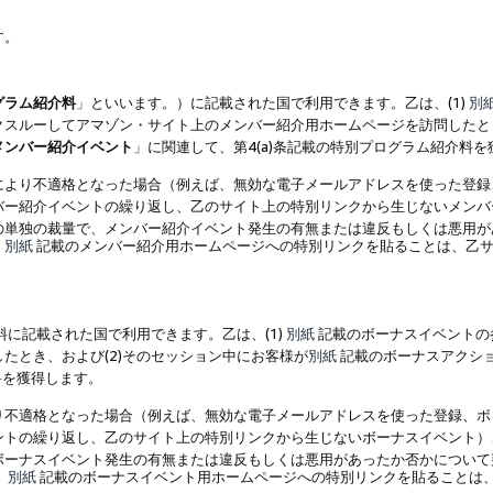
す。
グラム紹介料
」といいます。）に記載された国で利用できます。乙は、(1)
別
スルーしてアマゾン・サイト上のメンバー紹介用ホームページを訪問したとき
メンバー紹介イベント
」に関連して、第4(a)条記載の特別プログラム紹介料
により不適格となった場合（例えば、無効な電子メールアドレスを使った登録
バー紹介イベントの繰り返し、乙のサイト上の特別リンクから生じないメンバ
の単独の裁量で、メンバー紹介イベント発生の有無または違反もしくは悪用が
、
別紙
記載のメンバー紹介用ホームページへの特別リンクを貼ることは、乙サ
に記載された国で利用できます。乙は、(1)
別紙
記載のボーナスイベントの
たとき、および(2)そのセッション中にお客様が
別紙
記載のボーナスアクシ
料を獲得します。
り不適格となった場合（例えば、無効な電子メールアドレスを使った登録、ボ
ントの繰り返し、乙のサイト上の特別リンクから生じないボーナスイベント）
ボーナスイベント発生の有無または違反もしくは悪用があったか否かについて
、
別紙
記載のボーナスイベント用ホームページへの特別リンクを貼ることは