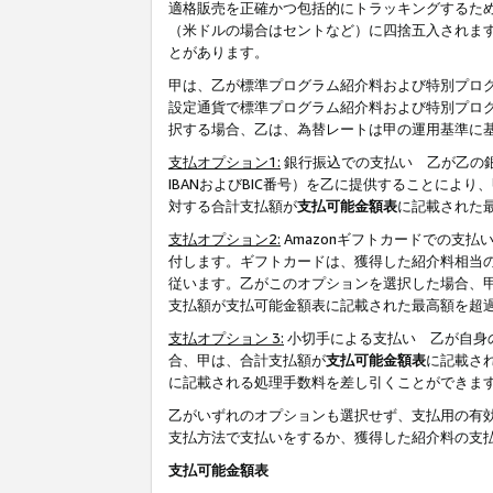
適格販売を正確かつ包括的にトラッキングするた
（米ドルの場合はセントなど）に四捨五入されま
とがあります。
甲は、乙が標準プログラム紹介料および特別プロ
設定通貨で標準プログラム紹介料および特別プロ
択する場合、乙は、為替レートは甲の運用基準に
支払オプション1:
銀行振込での支払い 乙が乙の銀
IBANおよびBIC番号）を乙に提供することに
対する合計支払額が
支払可能金額表
に記載された
支払オプション2:
Amazonギフトカードでの支
付します。ギフトカードは、獲得した紹介料相当
従います。乙がこのオプションを選択した場合、
支払額が支払可能金額表に記載された最高額を超
支払オプション 3:
小切手による支払い 乙が自身
合、甲は、合計支払額が
支払可能金額表
に記載さ
に記載される処理手数料を差し引くことができま
乙がいずれのオプションも選択せず、支払用の有
支払方法で支払いをするか、獲得した紹介料の支
支払可能金額表