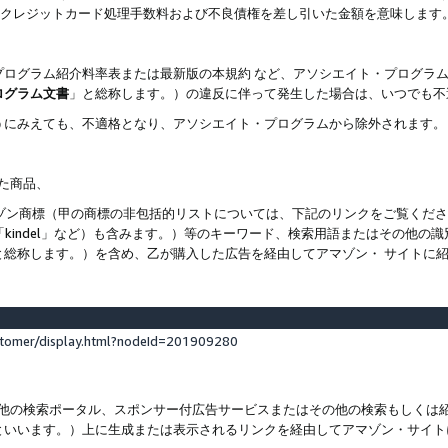
ト、クレジットカード処理手数料および不良債権を差し引いた金額を意味します
プログラム紹介料率表または最新版の本規約 など、アソシエイト・プログラ
ログラム文書
」と総称します。）の違反に伴って発生した場合は、いつでも不
うにみえても、不適格となり、アソシエイト・プログラムから除外されます。
れた商品、
他のアマゾン商標（甲の商標の非包括的リストについては、下記のリンクをご覧く
よび「kindel」など）も含みます。）等のキーワード、検索用語またはその
と総称します。）を含め、乙が購入した広告を経由してアマゾン・ サイトに
stomer/display.html?nodeId=201909280
その他の検索ポータル、スポンサー付広告サービスまたはその他の検索もしく
といいます。）上に生成または表示されるリンクを経由してアマゾン・サイト