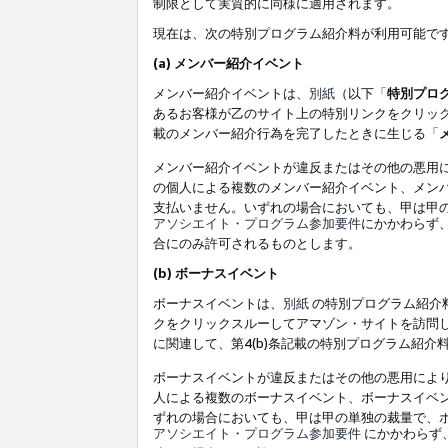
制限として実質的に同様に適用されます。
現在は、次の特別プログラム紹介料が利用可能で
(a) メンバー紹介イベント
メンバー紹介イベントは、
別紙
（以下「
特別プロ
あるお客様が乙のサイト上の特別リンクをクリック
載のメンバー紹介行為を完了したときに生じる「
メンバー紹介イベントが違反またはその他の悪用
の個人による複数のメンバー紹介イベント、メン
支払いません。いずれの場合においても、甲は甲
アソシエイト・プログラム参加要件
にかかわらず
合にのみ許可されるものとします。
(b) ボーナスイベント
ボーナスイベントは、
別紙
の特別プログラム紹介料
クをクリックスルーしてアマゾン・サイトを訪問し
に関連して、第4(b)条記載の特別プログラム紹介
ボーナスイベントが違反またはその他の悪用によ
人による複数のボーナスイベント、ボーナスイベ
ずれの場合においても、甲は甲の単独の裁量で、
アソシエイト・プログラム参加要件
にかかわらず