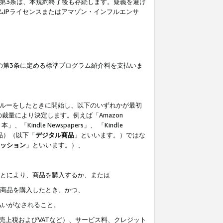
の第3条は、本規約終了後も存続します。疑義を避け
ムIPライセンスまたはアマゾン・インフルエンサ
の第3条に定める標準プログラム紹介料を支払いま
スルーをしたときに開始し、以下のいずれかが最初
裁量により決定します。例えば「Amazon
」、「Kindle Newspapers」、 「Kindle
は商品）（以下「
デジタル商品
」といいます。）ではな
ッション
」といいます。）、
ことにより、商品を購入するか、または
該商品を購入したとき、かつ、
払いがなされること。
売上税およびVATなど）、サービス料、クレジット