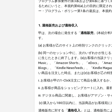
プログラム参加要件の第3条および第6条に基づく
るためにいうと、本規約第6(a)上の目的に限定
ー・プログラム・ポリシー第1条の違反は、本規
1. 適格販売および適格収入
甲は、次の場合に発生する「
適格販売
」(本紹介
す。
(a) お客様が乙のサイト上の特別リンクのクリッ
(b) 同一のセッション中に、次のいずれかが生
に生じたときに終了します。(x)お客様の当該クリ
Music」、「Amazon Shorts」、「eDocs」「Ama
Blogs」、「Kindle Newsfeeds」、「Ki
い商品を注文した時点、または(z)お客様が乙の
i. お客様が甲の1-Click注文にて商品を購入するか
ii. お客様が商品をショッピングカートに入れ
iii. デジタル商品に関連し、お客様がアマゾ
(c) 購入から180日以内に、当該商品がお客
適格販売に対する「
適格収入
」とは、適格販売に