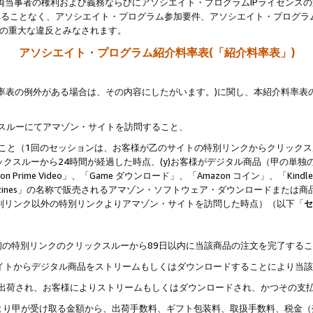
両当事者の権利および義務ならびにアソシエイト・プログラムIPライセンス
されることなく、アソシエイト・プログラム参加要件、アソシエイト・プログラ
約の重大な違反とみなされます。
アソシエイト・プログラム紹介料率表(「紹介料率表」)
料率表の例外がある場合は、その内容にしたがいます。)に関し、本紹介料率表
クスルーにてアマゾン・サイトを訪問すること、
じること（1回のセッションは、お客様が乙のサイトの特別リンクからクリック
ックスルーから24時間が経過した時点、(y)お客様がデジタル商品（甲の単独の
zon Prime Video」、「Game ダウンロード」、「Amazon コイン」、「Kindle 本
ndle Magazines」の名称で販売されるアマゾン・ソフトウェア・ダウンロードまた
特別リンク以外の特別リンクよりアマゾン・サイトを訪問した時点）（以下「
セ
、
、最初の特別リンクのクリックスルーから89日以内に当該商品の注文を完了する
ン・サイトからデジタル商品をストリームもしくはダウンロードすることにより当
様宛に出荷され、お客様によりストリームもしくはダウンロードされ、かつその支
より甲が受け取る金額から、出荷手数料、ギフト包装料、取扱手数料、税金（