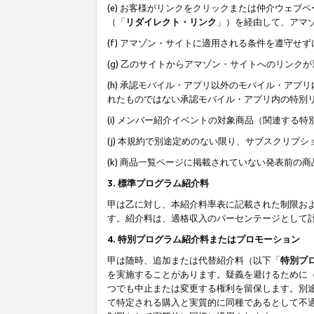
(e) お客様がリンクをクリックまたは仲介ウェ
（「
リダイレクト・リンク
」）を経由して、アマ
(f) アマゾン・サイトに適用される条件を遵守せ
(g) 乙のサイトからアマゾン・サイトへのリン
(h) 承認モバイル・アプリ以外のモバイル・アプリ
れたものではない承認モバイル・アプリ内の特別
(i) メンバー紹介イベントの対象商品（関連する
(j) 本規約で別途定めのない限り、サブスクリプ
(k) 商品一覧ページに掲載されていない発表前の
3. 標準プログラム紹介料
甲は乙に対し、本紹介料率表に記載された制限お
す。紹介料は、適格収入のパーセンテージとして
4. 特別プログラム紹介料またはプロモーション
甲は随時、追加または代替紹介料（以下「
特別プ
を実施することがあります。疑義を避けるために
つでも中止または変更する権利を留保します。別
て特定される購入と実質的に同種であるとして不