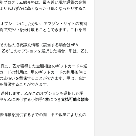
別プログラム紹介料は、最も近い現地通貨の金額
よりもわずかに高くなったり低くなったりするこ
のオプションにしたがい、アマゾン・サイトの初期
貨で支払いを受け取ることもできます。これを選
その他の必要識別情報（該当する場合はABA、
す。乙がこのオプションを選択した場合、甲は、乙に
ス宛に、乙が獲得した金額相当のギフトカードを送
カードの利用は、甲のギフトカードの利用条件に
の支払いを留保することができます。甲は、合計
を留保することができます。
を送付します。乙がこのオプションを選択した場
甲が乙に送付する小切手1枚につき
支払可能金額表
該情報を提供するまでの間、甲の裁量により別の