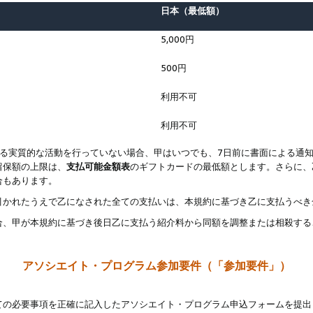
日本（最低額）
5,000円
500円
利用不可
利用不可
なる実質的な活動を行っていない場合、甲はいつでも、7日前に書面による通
留保額の上限は、
支払可能金額表
のギフトカードの最低額とします。さらに、
合もあります。
引かれたうえで乙になされた全ての支払いは、本規約に基づき乙に支払うべき
合、甲が本規約に基づき後日乙に支払う紹介料から同額を調整または相殺する
アソシエイト・プログラム参加要件（「参加要件」）
ての必要事項を正確に記入したアソシエイト・プログラム申込フォームを提出