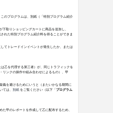
す。このプログラムは、別紙（「特別プログラム紹介
者が下取りショッピングカートに商品を追加し、
記載された特別プログラム紹介料を得ることができま
違反してトレードインイベントが発生したか、または
たは乙を代理する第三者）が、同じトラフィックを
・リンクの操作や組み合わせによるもの）、甲
疑義を避けるためにいうと（またいかなる期間に
いては、
別紙
をご覧ください（以下「
プログラム
めた甲のレポートを作成して乙に配布するため、