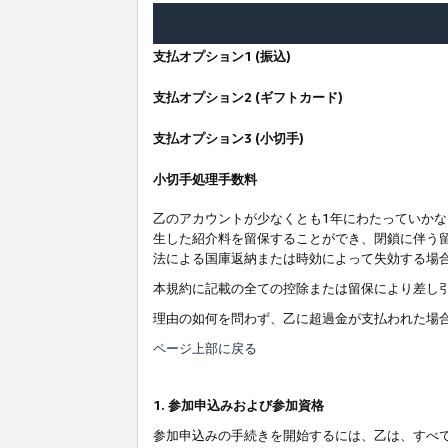
支払オプション1 (振込)
支払オプション2 (ギフトカード)
支払オプション3 (小切手)
小切手処理手数料
乙のアカウントが少なくとも1年にわたっていか
生した紹介料を留保することができ、閉鎖に伴う
法による国庫返納または時効によって失効する場
本規約に記載の全ての控除または留保により差し
理由の如何を問わず、乙に超過金が支払われた場
ページ上部に戻る
1. 参加申込みおよび参加資格
参加申込みの手続きを開始するには、乙は、すべ