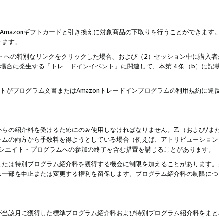
はAmazonギフトカードと引き換えに対象商品の下取りを行うことができま
けます。
サイトへの特別なリンクをクリックした場合、および（2）セッション中に購入
た場合に発生する「トレードインイベント」に関連して、本第 4 条（b）に
ントがプログラム文書またはAmazonトレードインプログラムの利用規約に
。
からの紹介料を受けるためにのみ使用しなければなりません。乙（および/ま
ラムの両方から手数料を得ようとしている場合（例えば、アトリビューション
ソシエイト・プログラムへの参加の終了を含む措置を講じることがあります。
または特別プログラム紹介料を獲得する機会に制限を加えることがあります。
は一部を中止または変更する権利を留保します。プログラム紹介料の制限につ
が当該月に獲得した標準プログラム紹介料および特別プログラム紹介料をまと