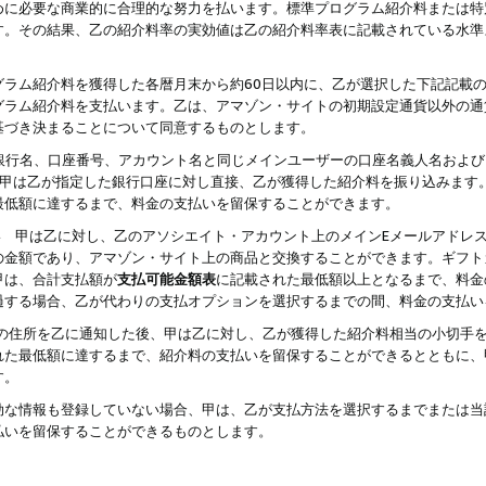
めに必要な商業的に合理的な努力を払います。標準プログラム紹介料または特
す。その結果、乙の紹介料率の実効値は乙の紹介料率表に記載されている水準
グラム紹介料を獲得した各暦月末から約60日以内に、乙が選択した下記記載
グラム紹介料を支払います。乙は、アマゾン・サイトの初期設定通貨以外の通
基づき決まることについて同意するものとします。
行名、口座番号、アカウント名と同じメインユーザーの口座名義人名および
より、甲は乙が指定した銀行口座に対し直接、乙が獲得した紹介料を振り込みま
最低額に達するまで、料金の支払いを留保することができます。
払い 甲は乙に対し、乙のアソシエイト・アカウント上のメインEメールアドレ
の金額であり、アマゾン・サイト上の商品と交換することができます。ギフト
甲は、合計支払額が
支払可能金額表
に記載された最低額以上となるまで、料金
過する場合、乙が代わりの支払オプションを選択するまでの間、料金の支払い
の住所を乙に通知した後、甲は乙に対し、乙が獲得した紹介料相当の小切手
れた最低額に達するまで、紹介料の支払いを留保することができるとともに、
す。
効な情報も登録していない場合、甲は、乙が支払方法を選択するまでまたは当
払いを留保することができるものとします。