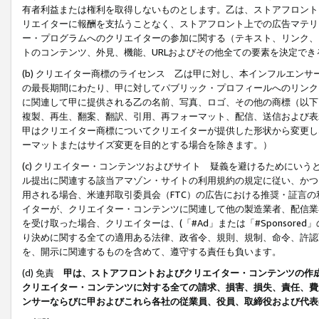
有者利益または権利を取得しないものとします。乙は、ストアフロントに
リエイターに報酬を支払うことなく、ストアフロント上での広告マテリア
ー・プログラムへのクリエイターの参加に関する（テキスト、リンク、
トのコンテンツ、外見、機能、URLおよびその他全ての要素を決定で
(b) クリエイター商標のライセンス 乙は甲に対し、本インフルエン
の最長期間にわたり、甲に対してパブリック・プロフィールへのリンク
に関連して甲に提供される乙の名前、写真、ロゴ、その他の商標（以下
複製、再生、翻案、翻訳、引用、再フォーマット、配信、送信および表
甲はクリエイター商標についてクリエイターが提供した形状から変更し
ーマットまたはサイズ変更を目的とする場合を除きます。）
(c) クリエイター・コンテンツおよびサイト 疑義を避けるためにい
ル提出に関連する該当アマゾン・サイトの利用規約の規定に従い、かつ、
用される場合、米連邦取引委員会（FTC）の広告における推奨・証言
イターが、クリエイター・コンテンツに関連して他の製造業者、配信業
を受け取った場合、クリエイターは、(「#Ad」または「#Sponsor
り決めに関する全ての適用ある法律、政省令、規則、規制、命令、許認
を、開示に関連するものを含めて、遵守する責任も負います。
(d) 免責
甲は、ストアフロントおよびクリエイター・コンテンツの作
クリエイター・コンテンツに対する全ての請求、損害、損失、責任、費
ンサーならびに甲およびこれら各社の従業員、役員、取締役および代表