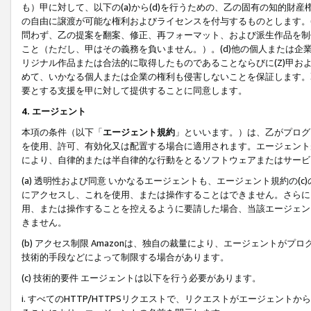
も）甲に対して、以下の(a)から(d)を行うための、乙の固有の知的
の自由に譲渡が可能な権利およびライセンスを付与するものとします。(
問わず、乙の提案を翻案、修正、再フォーマット、および派生作品を制
こと（ただし、甲はその義務を負いません。）。(d)他の個人または企
リジナル作品または合法的に取得したものであることならびに(Z)甲
めて、いかなる個人または企業の権利も侵害しないことを保証します。
要とする支援を甲に対して提供することに同意します。
4. エージェント
本項の条件（以下「
エージェント規約
」といいます。）は、乙がプログ
を使用、許可、有効化又は配置する場合に適用されます。エージェント
により、自律的または半自律的な行動をとるソフトウェアまたはサービ
(a) 透明性および同意 いかなるエージェントも、エージェント規約の
にアクセスし、これを使用、または操作することはできません。さらに、
用、または操作することを控えるように要請した場合、当該エージェン
きません。
(b) アクセス制限 Amazonは、独自の裁量により、エージェント
技術的手段などによって制限する場合があります。
(c) 技術的要件 エージェントは以下を行う必要があります。
i. すべてのHTTP/HTTPSリクエストで、リクエストがエージェ