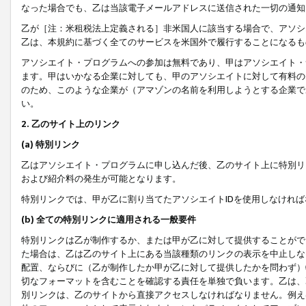
なった場合でも、乙は当該電子メールアドレスに送信された一切の通知
乙が［注：米租税法上定義される］非米国人に該当する場合で、アソシ
乙は、本規約に基づく全てのサービスを米国外で履行することになるも
アソシエイト・プログラムへの参加は無料であり、甲はアソシエイト・
ます。甲はいかなる企業に対しても、甲のアソシエイトに対して有料の
のため、このような企業が（アマゾンの名前を利用しようとする企業で
い。
2. 乙のサイト上のリンク
(a) 特別リンク
乙はアソシエイト・プログラムに申し込んだ後、乙のサイト上に特別リ
および紹介料の発生が可能となります。
特別リンクでは、甲が乙に割り当てたアソシエイトIDを使用しなけれ
(b) 全ての特別リンクに適用される一般要件
特別リンクは乙が制作するか、または甲が乙に対して提供することがで
た場合は、乙は乙のサイト上にある当該種類のリンクの表示を中止しな
配置、ならびに（乙が制作したか甲が乙に対して提供したかを問わず）
切なフォーマットを含むことを確認する責任を単独で負います。乙は、
別リンクは、乙のサイトから直接アクセスしなければなりません。例えば、