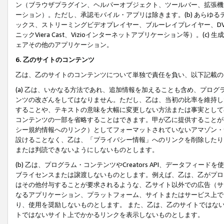
ン（ブラウザプラグイン、ヘルパーオブジェクト、ツールバー、拡張機
ーション）。ただし、承認モバイル・アプリは除きます。(b) あらゆ
ックス、ストリーミングビデオプレイヤー、ブルーレイプレイヤー、DVDプ
ニックViera Cast、Vizioインターネットアプリケーション等）。(
ェアその他のアプリケーション。
6. 乙のサイトのコンテンツ
乙は、乙のサイトのコンテンツについて単独で責任を負い、以下記載の
(a) 乙は、いかなる方法であれ、追加情報を加えることも含め、プロ
ンツの改ざんをしてはなりません。ただし、乙は、当初の比率を維持し
することや、テキストの意味を大幅に変更しない方法または事実として
コンテンツの一部を省略することはできます。甲が乙に提供することが
シー規約情報へのリンク）としてフォーマットされていないアマゾン・
設けることなく、乙は、「プライバシー情報」へのリンクを削除したり
または判読できないようにしないものとします。
(b) 乙は、プログラム・コンテンツやCreators API、データフ
ブライセンスまたは譲渡しないものとします。例えば、乙は、乙がプロ
はその他付与することが要求されるような、乙サイト以外での広告（サ
なるアプリケーション、プラットフォーム、サイトまたはサービス上で
り、使用を奨励しないものとします。 また、乙は、乙のサイトではな
トではないサイト上でかかるリンクを表示しないものとします。