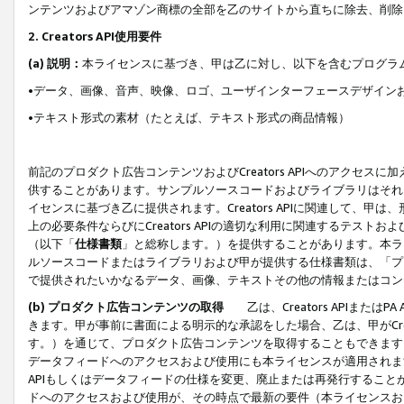
ンテンツおよびアマゾン商標の全部を乙のサイトから直ちに除去、削除
2. Creators API使用要件
(a) 説明：
本ライセンスに基づき、甲は乙に対し、以下を含むプログラ
•データ、画像、音声、映像、ロゴ、ユーザインターフェースデザイン
•テキスト形式の素材（たとえば、テキスト形式の商品情報）
前記のプロダクト広告コンテンツおよびCreators APIへのアクセスに
供することがあります。サンプルソースコードおよびライブラリはそれ
イセンスに基づき乙に提供されます。Creators APIに関連して
上の必要条件ならびにCreators APIの適切な利用に関連するテ
（以下「
仕様書類
」と総称します。）を提供することがあります。本ラ
ルソースコードまたはライブラリおよび甲が提供する仕様書類は、「プ
で提供されたいかなるデータ、画像、テキストその他の情報またはコン
(b) プロダクト広告コンテンツの取得
乙は、Creators APIま
きます。甲が事前に書面による明示的な承認をした場合、乙は、甲がCreator
す。）を通じて、プロダクト広告コンテンツを取得することもできます
データフィードへのアクセスおよび使用にも本ライセンスが適用されます。乙は
APIもしくはデータフィードの仕様を変更、廃止または再発行することがで
ドへのアクセスおよび使用が、その時点で最新の要件（本ライセンスお