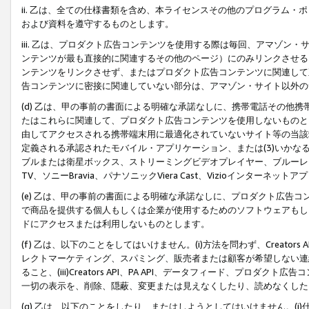
ii. 乙は、全ての仕様書類を含め、本ライセンスその他のプログラム
および資料を遵守するものとします。
iii. 乙は、プロダクト広告コンテンツを使用する際は毎回、アマゾ
ンテンツが最も直接的に関連するその他のページ）にのみリンクさせる
ンテンツをリンクさせず、またはプロダクト広告コンテンツに関連して
告コンテンツに密接に関連していない部分は、アマゾン・サイト以外の
(d) 乙は、甲の事前の書面による明確な承諾なしに、携帯電話その他
たはこれらに関連して、プロダクト広告コンテンツを使用しないものと
由してアクセスされる携帯端末用に最適化されていないサイト等の当該端
定義される承認されたモバイル・アプリケーション、または(3)いか
ブルまたは衛星ボックス、ストリーミングビデオプレイヤー、ブルーレイ
TV、ソニーBravia、パナソニックViera Cast、Vizioインター
(e) 乙は、甲の事前の書面による明確な承諾なしに、プロダクト広告
で商品を提供する個人もしくは企業が使用するためのソフトウェアもしくはその
ドにアクセスまたは利用しないものとします。
(f) 乙は、以下のことをしてはいけません。(i)方法を問わず、Creator
レクトマーケティング、スパミング、販売者または顧客が希望しない連
ること、(iii)Creators API、PA API、データフィード、プ
一切の表示を、削除、隠蔽、変更または見えなくしたり、読めなくした
(g) 乙は、以下のことをしたり、またはしようとしてはいけません。(