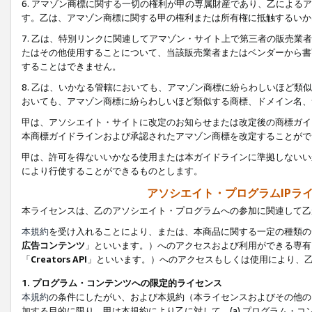
6. アマゾン商標に関する一切の権利が甲の専属財産であり、乙によ
す。乙は、アマゾン商標に関する甲の権利または所有権に抵触するいか
7. 乙は、特別リンクに関連してアマゾン・サイト上で第三者の販売
たはその他使用することについて、当該販売業者またはベンダーから書
することはできません。
8. 乙は、いかなる管轄においても、アマゾン商標に紛らわしいほど
おいても、アマゾン商標に紛らわしいほど類似する商標、ドメイン名、
甲は、アソシエイト・サイトに改定のお知らせまたは改定後の商標ガイ
本商標ガイドラインおよび承認されたアマゾン商標を改定することがで
甲は、許可を得ないいかなる使用または本ガイドラインに準拠しないい
により行使することができるものとします。
アソシエイト・プログラムIPラ
本ライセンスは、乙のアソシエイト・プログラムへの参加に関連して乙
本規約
を受け入れることにより、または、本商品に関する一定の種類の
広告コンテンツ
」といいます。）へのアクセスおよび利用ができる専有
「
Creators API
」といいます。）へのアクセスもしくは使用により、
1. プログラム・コンテンツへの限定的ライセンス
本規約
の条件にしたがい、および本規約（本ライセンスおよびその他の
加する目的に限り、甲は本規約により乙に対して、(a) プログラム・コ