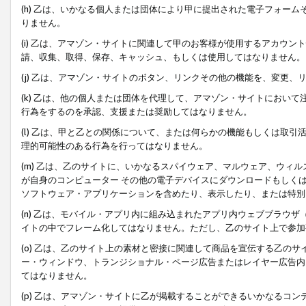
(h) 乙は、いかなる個人または団体により甲に提出された電子フォー
りません。
(i) 乙は、アマゾン・サイトに関連して甲のお客様が使用するアカウ
請、収集、取得、保存、キャッシュ、もしくは使用してはなりません。
(j) 乙は、アマゾン・サイトのボタン、リンクその他の機能を、変更
(k) 乙は、他の個人または団体を代理して、アマゾン・サイトにおい
行為をするのを承認、支援または奨励してはなりません。
(l) 乙は、甲と乙との関係について、または何らかの機能もしくは取
理的可能性のある行為を行ってはなりません。
(m) 乙は、乙のサイトに、いかなるスパイウェア、マルウェア、ウィ
が自身のコンピューター その他の電子デバイスにダウンロードもしく
ソフトウェア・アプリケーションを含めたり、表示したり、または特別
(n) 乙は、モバイル・アプリ内に組み込まれたアプリ内ウェブブラウザ
イトの中でフレーム化してはなりません。ただし、乙のサイト上で参加
(o) 乙は、乙のサイト上の素材と密接に関連して商品を宣伝する乙の
ー・ウィンドウ、トランジショナル・ページ広告またはレイヤー広告内
てはなりません。
(p) 乙は、アマゾン・サイトに乙が掲載することができるいかなるコ