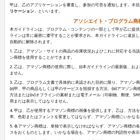
甲は、乙のアプリケーションを審査し、参加の可否を通知します。
本規
リケーション
」といいます。
アソシエイト・プログラム商
本ガイドラインは、プログラム・コンテンツの一部として甲が乙に提供
ラインは常に厳密に遵守することが要求され、本ガイドラインに違反し
自動的に解除されます。
1. 乙は、アマゾン・サイトの商品の在庫状況およびこれに対応する
ン商標を使用することができます。
2. 乙は、アマゾン商標の使用に際し、(i)本ガイドラインの最新版、およ
ません。
3. 乙は、プログラム文書で具体的に承認された目的に限り、アマゾン
(ii)甲、甲の商品もしくは甲のサービスを毀損する方法、(iii)アマ
方法または(iv)オフラインの素材または電子メール（印刷物、郵便、S
用または表示してはなりません。
4. 甲は、乙が使用するアマゾン商標の画像を提供します。乙は、方
率、色彩またはフォントを変更してはならず、アマゾン商標にいかなる
5. 各アマゾン商標は、単独で表示しなければならず、アマゾン商標
スをおくものとします。いかなる場合も、アマゾン商標の判読性や表示