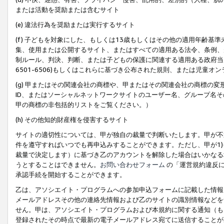
または活動を奨励または含むサイト
(e) 違法行為を奨励または実行するサイト
(f) 子どもを対象にした、もしくは13歳もしくはその他の適用年齢
集、使用または公開するサイト、またはすべての適用ある法令、条例、
制ルール、判決、判断、または子どもの保護に関連する適用ある政府当局の要
6501-6506)もしくはこれらに基づき公布された規則、または児童オ
(g) 甲またはその関連会社の商標や、甲またはその関連会社の商標の
ID、またはソーシャルネットワークサイトのユーザー名、グループ名
甲の商標の非包括的リストをご覧ください。）
(h) その他知的財産権を侵害するサイト
サイトの適切性については、甲が独自の裁量で判断いたします。甲が不
件を遵守すればいつでも再申込みすることができます。ただし、甲が1)
裁量で決定します）に基づき乙のアカウントを解除した場合はいかなる
うとすることはできません。
お問い合わせフォーム
の「運営規約違反に
承認手続を開始することができます。
乙は、アソシエイト・プログラムへの参加申込フォームに記載した情報
メールアドレスその他の連絡先情報および乙のサイトの識別情報などを
せん。甲は、アソシエイト・プログラムおよび本規約に関する通知（も
登録されたその時点で最新の電子メールアドレス宛てに送信することが