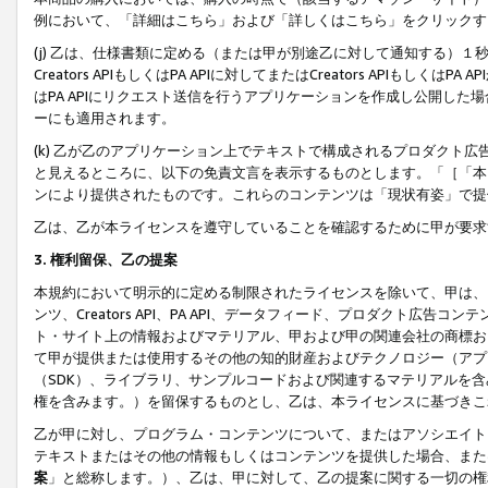
例において、「詳細はこちら」および「詳しくはこちら」をクリックす
(j) 乙は、仕様書類に定める（または甲が別途乙に対して通知する）
Creators APIもしくはPA APIに対してまたはCreators APIもしく
はPA APIにリクエスト送信を行うアプリケーションを作成し公開し
ーにも適用されます。
(k) 乙が乙のアプリケーション上でテキストで構成されるプロダクト
と見えるところに、以下の免責文言を表示するものとします。「［「本
ンにより提供されたものです。これらのコンテンツは「現状有姿」で提
乙は、乙が本ライセンスを遵守していることを確認するために甲が要求
3. 権利留保、乙の提案
本規約において明示的に定める制限されたライセンスを除いて、甲は、
ンツ、Creators API、PA API、データフィード、プロダクト
ト・サイト上の情報およびマテリアル、甲および甲の関連会社の商標お
て甲が提供または使用するその他の知的財産およびテクノロジー（アプ
（SDK）、ライブラリ、サンプルコードおよび関連するマテリアルを
権を含みます。）を留保するものとし、乙は、本ライセンスに基づきこ
乙が甲に対し、プログラム・コンテンツについて、またはアソシエイト
テキストまたはその他の情報もしくはコンテンツを提供した場合、また
案
」と総称します。）、乙は、甲に対して、乙の提案に関する一切の権