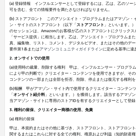
(a) 登録情報 インフルエンサーとして登録するには、乙は、乙のソ
可を含む、全ての情報要件を満たさなければなりません。
(b) ストアフロント このアソシエイト・プログラムまたはアマゾン
ン・サイトのストアフロント（以下「
ストアフロント
」といいます。）
のセッションは、Amazonのお客様が乙のストアフロントにクリック
「サービス提供」に相当します。乙は、アソシエイト・プログラムまた
真、編集物、リスト、コメント、デジタルビデオ、またはその他のデー
要件第1条または
アマゾンコミュニティガイドライン
に定める基準に違
2.
オンサイトでの使用
(a)使用時の裁量、削除する権利 甲は、インフルエンサー・プログラ
により甲の判断で）クリエイター・コンテンツを使用できますが、その
コンテンツの一部または全部を拒否、削除、停止または復元する権利を
(b)報酬 甲がアマゾン・サイト内で使用するクリエイター・コンテン
「
オンサイト紹介料
」といいます。）を獲得します。該当するアマゾン
当アマゾン・サイトに専用のストアIDを有するクリエイターとして登
3.
権利の留保、クリエイター商標の使用、免責
(a) 権利の留保
甲は、本規約またはその他に基づき、ストアフロント、ストアフロント
関するまたはこれらに対する全ての権利、権原および利益（知的財産権