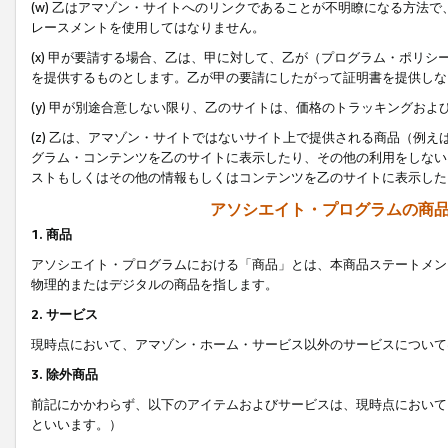
(w) 乙はアマゾン・サイトへのリンクであることが不明瞭になる方法
レースメントを使用してはなりません。
(x) 甲が要請する場合、乙は、甲に対して、乙が（プログラム・ポリ
を提供するものとします。乙が甲の要請にしたがって証明書を提供しな
(y) 甲が別途合意しない限り、乙のサイトは、価格のトラッキングお
(z) 乙は、アマゾン・サイトではないサイト上で提供される商品（例
グラム・コンテンツを乙のサイトに表示したり、その他の利用をしない
ストもしくはその他の情報もしくはコンテンツを乙のサイトに表示した
アソシエイト・プログラムの商
1. 商品
アソシエイト・プログラムにおける「商品」とは、本商品ステートメン
物理的またはデジタルの商品を指します。
2. サービス
現時点において、アマゾン・ホーム・サービス以外のサービスについて
3. 除外商品
前記にかかわらず、以下のアイテムおよびサービスは、現時点において
といいます。）