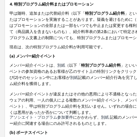
4. 特別プログラム紹介料またはプロモーション
甲は随時、追加または代替紹介料（以下「
特別プログラム紹介料
」とい
たはプロモーションを実施することがあります。疑義を避けるために（
はプロモーションの全部または一部をいつでも中止または変更する権利
て（商品購入を含まないものも）、紹介料率表の第2条において特定さ
プログラム文書上の制限についても、特別プログラムまたはプロモーシ
現在は、次の特別プログラム紹介料が利用可能です。
(a) メンバー紹介イベント
メンバー紹介イベントは、
別紙
（以下「
特別プログラム紹介料
」といい
ベントの参加資格のあるお客様が乙のサイト上の特別リンクをクリック
び(2)そのセッション中にお客様が
別紙
記載のメンバー紹介行為を完了
ム紹介料を獲得します。
メンバー紹介イベントが違反またはその他の悪用により不適格となった
ウェアの利用、一人の個人による複数のメンバー紹介イベント、メンバ
ベント）、甲は特別プログラム紹介料を支払いません。いずれの場合に
くは悪用があったか否かについて判断します。
アソシエイト・プログラム参加要件
にかかわらず、
別紙
記載のメンバー
ー紹介に関連する場合にのみ許可されるものとします。
(b) ボーナスイベント