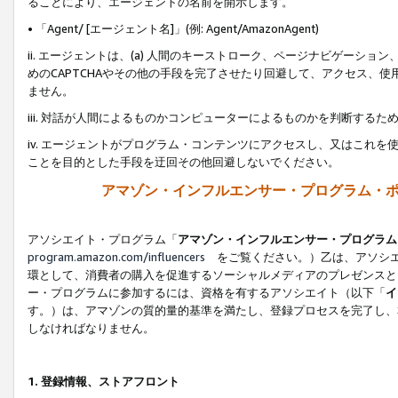
ることにより、エージェントの名前を開示します。
• 「Agent/ [エージェント名]」(例: Agent/AmazonAgent)
ii. エージェントは、(a) 人間のキーストローク、ページナビゲーシ
めのCAPTCHAやその他の手段を完了させたり回避して、アクセス、
ません。
iii. 対話が人間によるものかコンピューターによるものかを判断する
iv. エージェントがプログラム・コンテンツにアクセスし、又はこれ
ことを目的とした手段を迂回その他回避しないでください。
アマゾン・インフルエンサー・プログラム・
アソシエイト・プログラム「
アマゾン・インフルエンサー・プログラム
program.amazon.com/influencers
をご覧ください。）乙は、アソシエ
環として、消費者の購入を促進するソーシャルメディアのプレゼンスと
ー・プログラムに参加するには、資格を有するアソシエイト（以下「
イ
す。）は、アマゾンの質的量的基準を満たし、登録プロセスを完了し、
しなければなりません。
1.
登録情報、ストアフロント