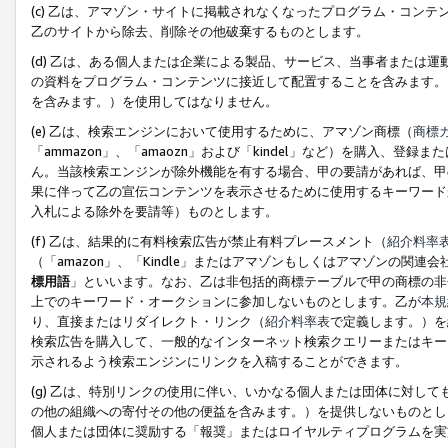
(c) 乙は、アマゾン・サイトに掲載されなくなったプログラム・コン
乙のサイトから除去、削除その他破棄するものとします。
(d) 乙は、ある個人または企業による製品、サービス、当事者または
の資料をプログラム・コンテンツに接近して配置することを含みます。
を含みます。）を使用してはなりません。
(e) 乙は、検索エンジンにおいて使用するために、アマゾン商標（
商標
「ammazon」、「amaozn」および「kindel」など）を購入
ん。当該検索エンジンが除外機能を有する場合、甲の要請があれば、甲
果に伴って乙の宣伝コンテンツを表示させるために使用するキーワード
入札による除外を要請等）ものとします。
(f) 乙は、結果的に有料検索広告が禁止有料プレースメント（
紹介料率
（「amazon」、「Kindle」またはアマゾンもしくはアマゾンの
標用語
」といいます。なお、乙は非包括的商標テーブルで甲の商標の非
上でのキーワード・オークションに参加しないものとします。乙が
本規
り、直接またはリダイレクト・リンク（
紹介料率表
で定義します。）を
検索広告を購入して、一般的なインターネット検索クエリーまたはキー
示されるよう検索エンジンにリンクを入稿することができます。
(g) 乙は、特別リンクの使用に伴い、いかなる個人または団体に対し
の他の組織への寄付その他の便益を含みます。）を提供しないものとし
個人または団体に奨励する「報奨」またはロイヤルティプログラムを実