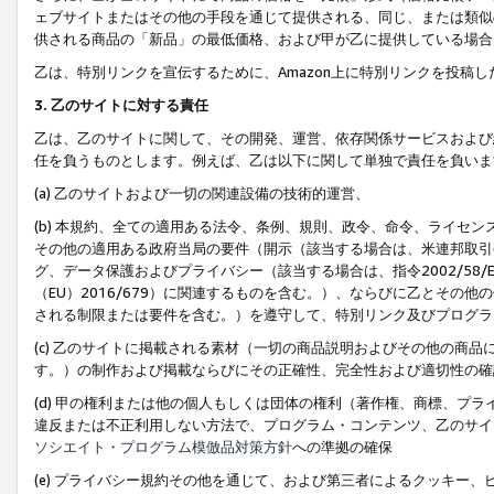
ェブサイトまたはその他の手段を通じて提供される、同じ、または類似
供される商品の「新品」の最低価格、および甲が乙に提供している場合
乙は、特別リンクを宣伝するために、Amazon上に特別リンクを投稿し
3. 乙のサイトに対する責任
乙は、乙のサイトに関して、その開発、運営、依存関係サービスおよび
任を負うものとします。例えば、乙は以下に関して単独で責任を負いま
(a) 乙のサイトおよび一切の関連設備の技術的運営、
(b) 本規約、全ての適用ある法令、条例、規則、政令、命令、ライセ
その他の適用ある政府当局の要件（開示（該当する場合は、米連邦取引
グ、データ保護およびプライバシー（該当する場合は、指令2002/58
（EU）2016/679）に関連するものを含む。）、ならびに乙とそ
される制限または要件を含む。）を遵守して、特別リンク及びプログラ
(c) 乙のサイトに掲載される素材（一切の商品説明およびその他の商
す。）の制作および掲載ならびにその正確性、完全性および適切性の確
(d) 甲の権利または他の個人もしくは団体の権利（著作権、商標、プ
違反または不正利用しない方法で、プログラム・コンテンツ、乙のサイ
ソシエイト・プログラム模倣品対策方針
への準拠の確保
(e) プライバシー規約その他を通じて、および第三者によるクッキー