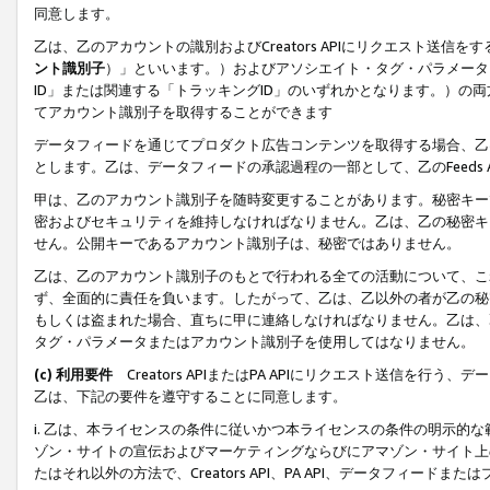
同意します。
乙は、乙のアカウントの識別およびCreators APIにリクエスト送
ント識別子
）」といいます。）およびアソシエイト・タグ・パラメータ（
ID」または関連する「トラッキングID」のいずれかとなります。）の両方
てアカウント識別子を取得することができます
データフィードを通じてプロダクト広告コンテンツを取得する場合、乙は、Cre
とします。乙は、データフィードの承認過程の一部として、乙のFeeds
甲は、乙のアカウント識別子を随時変更することがあります。秘密キー
密およびセキュリティを維持しなければなりません。乙は、乙の秘密キ
せん。公開キーであるアカウント識別子は、秘密ではありません。
乙は、乙のアカウント識別子のもとで行われる全ての活動について、こ
ず、全面的に責任を負います。したがって、乙は、乙以外の者が乙の秘
もしくは盗まれた場合、直ちに甲に連絡しなければなりません。乙は、
タグ・パラメータまたはアカウント識別子を使用してはなりません。
(c) 利用要件
Creators APIまたはPA APIにリクエスト送信を
乙は、下記の要件を遵守することに同意します。
i. 乙は、本ライセンスの条件に従いかつ本ライセンスの条件の明示的
ゾン・サイトの宣伝およびマーケティングならびにアマゾン・サイト上
たはそれ以外の方法で、Creators API、PA API、データフィー