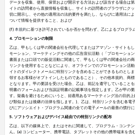
データを収集、使用、保管および開示する方法および該当する場合は第
イトの訪問者から直接情報を収集し、サイトの訪問者のブラウザにクッ
切に開示し、その他の適用法の法的要件を満たし、ならびに適用法によ
ついて情報を提供すること、および
(f)
本規約
に基づき許可されているか否かを問わず、乙によるプログラ
4. プロモーションの制限
乙は、甲もしくは甲の関連会社を代理してまたはアマゾン・サイトもし
モーション、マーケティングその他の広告宣伝活動（「プロモーション
書面または口頭での販促活動に関連して、甲もしくは甲の関連会社の商
リンクを使用することなどにより、オフラインでのプロモーション活動
イトのダイレクトメールに特別リンクを含めることができるものとしま
領するお客様がオプトインしたものであること）、その他本規約、商標
となります。甲の要請を受けた場合、乙は、前記を遵守していることを
明書のフォームおよび当該証明書の記載事項を指定します。乙が甲の要
す。疑義を避けるためにいうと、(i)適用あるマーケティング法の目的上(例
び類似または後継の法律を指します。)、乙は、特別リンクを含む各電子
びにアソシエイト・プログラム関連の全ての電子メールの最善の慣行に
5. ソフトウェアおよびデバイス経由での特別リンクの配布
乙は、以下の媒体上で、またはそれに関連して、プログラム・コンテン
ん。(a) コンピューター、携帯電話、タブレットその他の携帯端末を