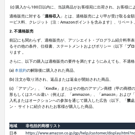
(c) 購入から180日以内に、当該商品がお客様宛に出荷され、お客
適格販売に対する「
適格収入
」とは、適格販売により甲が受け取る金額
ービス料、クレジット［注：Amazonポイントを含みます］、リベー
2. 不適格販売
前記にも関わらず、適格販売が、アソシエイト・プログラム紹介料率表
るその他の条件、仕様書、ステートメントおよびポリシー（以下「
プロ
ります 。
さらに、以下の購入は適格販売の要件を満たすようにみえても、不適格
(a)
本規約
の解除後に購入された商品、
(b) 注文が取り消され、返品または返金が開始された商品、
(c) 「アマゾン」、「Kindle」またはその他のアマゾン商標（甲
形もしくはスペル違い（例えば、「ammazon」、「amaozn」およ
入札またはオークションへの参加を通じて購入した広告（以下、「
禁止
ン・ サイトに紹介されたお客様が購入した商品、
地域
非包括的商標リスト
日本
https://www.amazon.co.jp/gp/help/customer/display.html