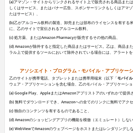
(a)アマゾン・サイトからリンクされるサイト上で販売される商品またはサ
しくはサービス、またはバナー広告、スポンサーリンクもしくはアマゾ
たはサービス）、
(b)乙がアルコール飲料の製造、卸売または頒布のライセンスを有す
に、乙のサイトで宣伝されるアルコール飲料、
(c) 処方薬、またはAmazon Pharmacyが販売するその他の商品、
(d) Amazonが除外すると指定した商品またはサービス。乙は、商品また
ラル上で提供するツールにおいて除外されている場合には、アラートを
アソシエイト・プログラム・モバイル・アプリケー
乙のサイトが携帯電話、タブレットまたは携帯用端末（以下「
モバイル
ウェア・アプリケーションを含む場合、乙のモバイル・アプリケーショ
(a) Google Play、AppleまたはAmazonアプリストアのいずれかで
(b) 無料でダウンロードでき、Amazonへの全てのリンクに無料でアク
(c) 独自のコンテンツを有するものであること、
(d) Amazonのショッピングアプリの機能を模倣（エミュレート）しな
(e) WebViewでAmazonのウェブページをホストまたはレンダリング