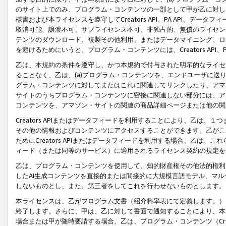
のサイト上でのみ、プログラム・コンテンツの一部として甲が乙に対し
様書および本ライセンスを遵守してCreators API、PA API、
取消可能、譲渡不可、サブライセンス不可、非独占的、無償のライセン
テンツのダウンロード、複製その他利用、またはデータマイニング、ロ
を避けるためにいうと、プログラム・コンテンツには、Creators AP
乙は、
本規約
の条件を遵守し、かつ本規約で付与された明示的なライセ
ることなく、乙は、(a)プログラム・コンテンツを、エンドユーザに
グラム・コンテンツに対してまたはこれに関連してリンクしたり、アマ
サイトのうちプログラム・コンテンツに密接に関連しない部分には、ア
コンテンツを、アマゾン・サイトの関連の商品詳細ページまたは他の関
Creators APIまたはデータフィードを利用することにより、乙は、
その他の情報およびコンテンツにアクセスすることができます。乙がこ
ためにCreators APIまたはデータフィードを利用する場合、乙は、こ
ィード（または同等のサービス）に適用されるライセンス契約の規定を
乙は、プログラム・コンテンツを使用して、知的財産権その他法的権利
したAI生成コンテンツを直接的または間接的に大規模言語モデル、マ
しないものとし、また、第三者をしてこれを行わせないものとします。
本ライセンスは、乙がプログラム文書（紹介料率表にて定義します。）
終了します。さらに、甲は、乙に対して書面で通知することにより、本
場合または甲が随時要請する場合、乙は、プログラム・コンテンツ（Cre