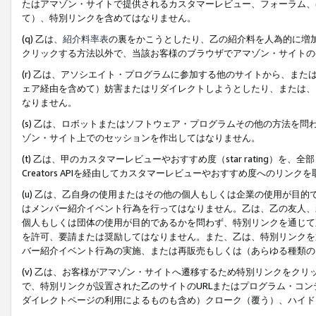
たはアマゾン・サイトで提供されるカスタマーレビュー、フォーラム、
て）、特別リンクを含めてはなりません。
(q) 乙は、
紹介料率表
の裏をかこうとしたり、乙の紹介料を人為的に増
クリックする方法以外で、当該お客様のブラウザでアマゾン・サイトの
(r) 乙は、アソシエイト・プログラムに参加する他のサイトから、ま
ェア経由を含めて）妨害またはリダイレクトしようとしたり、または、
なりません。
(s) 乙は、ロボットまたはソフトウェア・プログラムその他の方法を
ゾン・サイト上でのセッションを作出してはなりません。
(t) 乙は、甲のカスタマーレビューやおすすめ度（star rating
Creators APIを経由してカスタマーレビューやおすすめ度へのリンク
(u) 乙は、乙自身の使用またはその他の個人もしくは企業の使用が目
はメンバー紹介イベント行為を行ってはなりません。乙は、乙の友人、
個人もしくは団体の使用が目的であるかを問わず、特別リンクを通じて
を許可、要請または奨励してはなりません。また、乙は、特別リンクを
バー紹介イベント行為の実施、または再販売もしくは（あらゆる種類の
(v) 乙は、お客様がアマゾン・サイトへ遷移するため特別リンクをク
で、特別リンクが設置された乙のサイトのURLまたはプログラム・コ
ダイレクトページの利用によるものも含め）クローク（覆う）、ハイド