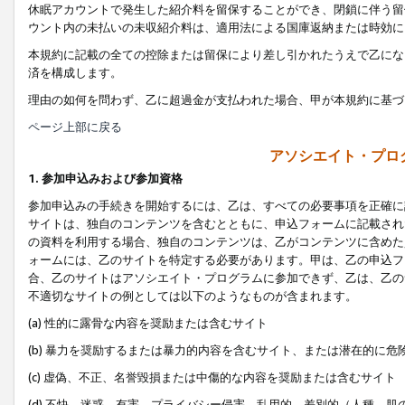
休眠アカウントで発生した紹介料を留保することができ、閉鎖に伴う留
ウント内の未払いの未収紹介料は、適用法による国庫返納または時効に
本規約に記載の全ての控除または留保により差し引かれたうえで乙にな
済を構成します。
理由の如何を問わず、乙に超過金が支払われた場合、甲が本規約に基づ
ページ上部に戻る
アソシエイト・プロ
1. 参加申込みおよび参加資格
参加申込みの手続きを開始するには、乙は、すべての必要事項を正確に
サイトは、独自のコンテンツを含むとともに、申込フォームに記載され
の資料を利用する場合、独自のコンテンツは、乙がコンテンツに含めた
ォームには、乙のサイトを特定する必要があります。甲は、乙の申込フ
合、乙のサイトはアソシエイト・プログラムに参加できず、乙は、乙の
不適切なサイトの例としては以下のようなものが含まれます。
(a) 性的に露骨な内容を奨励または含むサイト
(b) 暴力を奨励するまたは暴力的内容を含むサイト、または潜在的に
(c) 虚偽、不正、名誉毀損または中傷的な内容を奨励または含むサイト
(d) 不快、迷惑、有害、プライバシー侵害、乱用的、差別的（人種、