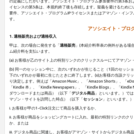
の定義にしたがいます。アソシエイト・プログラム参加要件の第3条お
イセンスの第3条は、本規約終了後も存続します。疑義を避けるためにい
要件、アソシエイト・プログラムIPライセンスまたはアマゾン・イン
す。
アソシエイト・プログ
1. 適格販売および適格収入
甲は、次の場合に発生する「
適格販売
」(本紹介料率表の例外がある場
ム紹介料を支払います。
(a) お客様が乙のサイト上の特別リンクのクリックスルーにてアマゾン
(b) 同一のセッション中に、次のいずれかが生じること（1回のセッ
下のいずれかが最初に生じたときに終了します。(x)お客様の当該クリッ
り決定します。例えば「Amazon Music」、「Amazon Shorts」、「eDo
「Kindle 本」、「Kindle Newspapers」、 「Kindle Blogs」、「
ダウンロードまたは商品）（以下「
デジタル商品
」といいます。）では
マゾン・サイトを訪問した時点）（以下「
セッション
」といいます。）
i. お客様が甲の1-Click注文にて商品を購入するか、
ii. お客様が商品をショッピングカートに入れ、最初の特別リンクの
か、または
iii. デジタル商品に関連し、お客様がアマゾン・サイトからデジタ