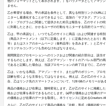
他のフォーマットとして表示されます。）をパラメータとしてアマゾン
ません。
乙が希望する場合、甲の承認を条件として、異なる特別リンクのURL
ニターし最適化することができるように、追加の「サブタグ」アソシエ
イト・プログラムに関連して提供されたID又は報告を、乙のサイトの
に到着したときに、かかるユーザの行動をモニターする目的でユーザに
乙は、甲の承認なく、いつでも乙のサイトに商品（および関連する特別
（商品ステートメント（以下に定義します。）に定義されたとおり）商
等）またはストアのホームページ（食料品等）を含みます。）と乙サイ
オリジナルコンテンツも含めなければなりません。
期間限定のプロモーションへのリンクおよび関連の紹介部分は、該当す
するものとします。例えば、乙がアマゾン・サイトのアパレル部門の商
であると記載した場合は、当該プロモーションの終了日までに、乙のサ
乙は、いかなる商品、アマゾン・サイト、または甲のポリシー、プロモ
誤解を招くような主張をしてはなりません。例えば、乙が乙のサイト上に
合、乙はリンク先のスマートフォンについて、128 GBのメモリーが
商品の価格および在庫は、随時変化します。乙が乙のサイトに掲載した
格および在庫を表示できるものとします。(a)甲が価格および在庫のデータを
の価格および在庫のデータを取得し、
本ライセンス
に定めるCreator
さらに、乙が乙のサイトにて商品の価格を「比較」形式（価格比較ツー