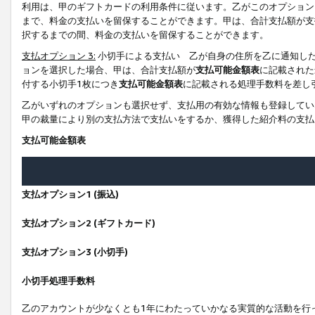
利用は、甲のギフトカードの利用条件に従います。乙がこのオプション
まで、料金の支払いを留保することができます。甲は、合計支払額が支
択するまでの間、料金の支払いを留保することができます。
支払オプション 3:
小切手による支払い 乙が自身の住所を乙に通知し
ョンを選択した場合、甲は、合計支払額が
支払可能金額表
に記載された
付する小切手1枚につき
支払可能金額表
に記載される処理手数料を差し
乙がいずれのオプションも選択せず、支払用の有効な情報も登録してい
甲の裁量により別の支払方法で支払いをするか、獲得した紹介料の支払
支払可能金額表
支払オプション1 (振込)
支払オプション2 (ギフトカード)
支払オプション3 (小切手)
小切手処理手数料
乙のアカウントが少なくとも1年にわたっていかなる実質的な活動を行