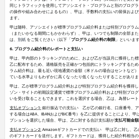
同じトラフィックを使用してアソシエイト・プログラムと別のプログラ
の操作や組み合わせによるもの）、甲は、手数料の支払いの留保および
ます。
甲は随時、アソシエイトが標準プログラム紹介料または特別プログラム
（またいかなる期間にもかかわらず）、甲は、いつでも制限の全部また
は、
別紙
をご覧ください（以下「
プログラム紹介料の制限
」といいま
6. プログラム紹介料のレポートと支払い
甲は、甲内部のトラッキングのために、および乙が当該月に獲得した標
乙に配布するため、適格販売を正確かつ包括的にトラッキングするため
ラム紹介料は、最も近い現地通貨の金額（米ドルの場合はセントなど）
ている水準よりもわずかに高くなったり低くなったりすることがありま
甲は、乙が標準プログラム紹介料および特別プログラム紹介料を獲得し
ゾン・サイトの初期設定通貨で標準プログラム紹介料および特別プログ
いを受け取ることもできます。これを選択する場合、乙は、為替レート
支払オプション1:
銀行振込での支払い 乙が乙の銀行名、口座番号、ア
する場合はABA、IBANおよびBIC番号）を乙に提供することにより
プションを選択した場合、甲は、乙に対する合計支払額が
支払可能金額
支払オプション2:
Amazonギフトカードでの支払い 甲は乙に対し、
のギフトカードを送付します。ギフトカードは、獲得した紹介料相当の