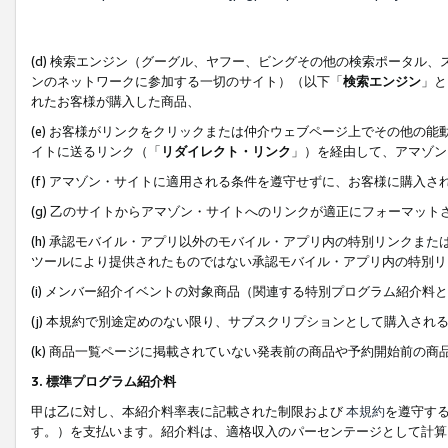
(d) 検索エンジン（グーグル、ヤフー、ビングその他の検索ポータル
ンのネットワークに参加する一切のサイト）（以下「
検索エンジン
」と
れたお客様が購入した商品、
(e) お客様がリンクをクリックまたは仲介ウェブページ上でその他の
イトに送るリンク（「
リダイレクト・リンク
」）を経由して、アマゾン
(f) アマゾン・サイトに適用される条件を遵守せずに、お客様に購入さ
(g) 乙のサイトからアマゾン・サイトへのリンクが適正にフォーマッ
(h) 承認モバイル・アプリ以外のモバイル・アプリ内の特別リンクまたはC
ツールにより提供されたものではない承認モバイル・アプリ内の特別リ
(i) メンバー紹介イベントの対象商品（関連する特別プログラム紹介料と
(j) 本規約で別途定めのない限り、サブスクリプションとして購入され
(k) 商品一覧ページに掲載されていない発表前の商品や予約開始前の商
3. 標準プログラム紹介料
甲は乙に対し、本紹介料率表に記載された制限および
本規約
を遵守す
す。）を支払います。紹介料は、適格収入のパーセンテージとして計算