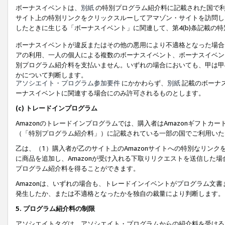
ボーナスイベントは、
別紙
の特別プログラム紹介料に記載された国で利
サイト上の特別リンクをクリックスルーしてアマゾン・サイトを訪問した
したときに生じる「ボーナスイベント」に関連して、第4(b)条記載の
ボーナスイベントが違反またはその他の悪用により不適格となった場合
アの利用、一人の個人による複数のボーナスイベント、ボーナスイベン
別プログラム紹介料を支払いません。いずれの場合においても、甲は甲
かについて判断します。
アソシエイト・プログラム参加要件
にかかわらず、
別紙
記載のボーナ
ーナスイベントに関連する場合にのみ許可されるものとします。
(c) トレードインプログラム
Amazonのトレードインプログラムでは、購入者はAmazonギフト
（「特別プログラム紹介料」）に記載されている一部の国でご利用いた
乙は、（1）購入者が乙のサイト上のAmazonサイトへの特別なリン
に商品を追加し、Amazonが受け入れる下取りリクエストを送信した場
プログラム紹介料を得ることができます。
Amazonは、いずれの場合も、トレードインイベントがプログラム文書
発生したか、または不適格となったかを独自の裁量により判断します。
5. プログラム紹介料の制限
アソシエイトタグは、アソシエイト・プログラムからの紹介料を受ける