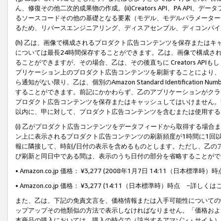
ん、修復その他二次的成果物の作成。(ii)Creators API、PA 
るソースコードその他の基礎となる要素（モデル、モデルパラメーター
るため、リバースエンジニアリング、ディスアセンブル、ディコンパイ
(h) 乙は、画像で構成されるプロダクト広告コンテンツを保存または
については最長24時間保存することができます。乙は、画像で構成さ
ることができますが、その場合、乙は、その後直ちに Creators AP
プリケーション上のプロダクト広告コンテンツを刷新することにより、
ら通知がない限り、乙は、個別のAmazon Standard Identification Nu
することができます。前記にかかわらず、乙のアプリケーションがクラ
プロダクト広告コンテンツを保存またはキャッシュしてはいけません。
以内に、甲に対して、プロダクト広告コンテンツを含むまたは使用する
(i) 乙がプロダクト広告コンテンツをデータフィードから取得する場合または
ン上に表示されるプロダクト広告コンテンツの刷新頻度が1時間に1回
報に隣接して、時刻/日付の表示を含めるものとします。ただし、乙の
び刷新と同日中である間は、表示のうち日付の部分を省略することがで
• Amazon.co.jp 価格： ¥3,277 (2008年1月7日 14:11（日本標準
• Amazon.co.jp 価格： ¥3,277 (14:11（日本標準時）時点 −詳しくは
また、乙は、下記の免責文言を、価格情報または入手可能性についての
ップアップその他類似の方法で表示しなければなりません。「価格およ
本商品の購入においては、購入の時点で（該当するアマゾン・サイト）