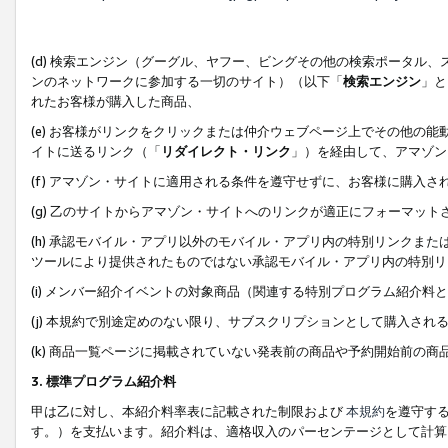
(d) 検索エンジン（グーグル、ヤフー、ビングその他の検索ポータル
ンのネットワークに参加する一切のサイト）（以下「
検索エンジン
」と
れたお客様が購入した商品、
(e) お客様がリンクをクリックまたは仲介ウェブページ上でその他の
イトに送るリンク（「
リダイレクト・リンク
」）を経由して、アマゾン
(f) アマゾン・サイトに適用される条件を遵守せずに、お客様に購入さ
(g) 乙のサイトからアマゾン・サイトへのリンクが適正にフォーマッ
(h) 承認モバイル・アプリ以外のモバイル・アプリ内の特別リンクまたはC
ツールにより提供されたものではない承認モバイル・アプリ内の特別リ
(i) メンバー紹介イベントの対象商品（関連する特別プログラム紹介料と
(j) 本規約で別途定めのない限り、サブスクリプションとして購入され
(k) 商品一覧ページに掲載されていない発表前の商品や予約開始前の商
3. 標準プログラム紹介料
甲は乙に対し、本紹介料率表に記載された制限および
本規約
を遵守す
す。）を支払います。紹介料は、適格収入のパーセンテージとして計算