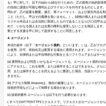
も）甲に対して、以下の(a)から(d)を行うための、乙の固有の知的
の自由に譲渡が可能な権利およびライセンスを付与するものとします。(
問わず、乙の提案を翻案、修正、再フォーマット、および派生作品を制
こと（ただし、甲はその義務を負いません。）。(d)他の個人または企
リジナル作品または合法的に取得したものであることならびに(Z)甲
めて、いかなる個人または企業の権利も侵害しないことを保証します。
要とする支援を甲に対して提供することに同意します。
4. エージェント
本項の条件（以下「
エージェント規約
」といいます。）は、乙がプログ
を使用、許可、有効化又は配置する場合に適用されます。エージェント
により、自律的または半自律的な行動をとるソフトウェアまたはサービ
(a) 透明性および同意 いかなるエージェントも、エージェント規約の
にアクセスし、これを使用、または操作することはできません。さらに、
用、または操作することを控えるように要請した場合、当該エージェン
きません。
(b) アクセス制限 Amazonは、独自の裁量により、エージェント
技術的手段などによって制限する場合があります。
(c) 技術的要件 エージェントは以下を行う必要があります。
i. すべてのHTTP/HTTPSリクエストで、リクエストがエージェ