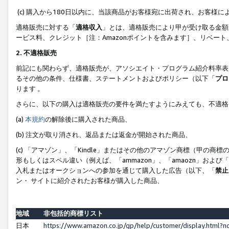
(c) 購入から180日以内に、当該商品がお客様宛に出荷され、お客
適格販売に対する「
適格収入
」とは、適格販売により甲が受け取る金額
ービス料、クレジット［注：Amazonポイントを含みます］、リベー
2. 不適格販売
前記にも関わらず、適格販売が、アソシエイト・プログラム紹介料率表
るその他の条件、仕様書、ステートメントおよびポリシー（以下「
プロ
ります 。
さらに、以下の購入は適格販売の要件を満たすようにみえても、不適格
(a)
本規約
の解除後に購入された商品、
(b) 注文が取り消され、返品または返金が開始された商品、
(c) 「アマゾン」、「Kindle」またはその他のアマゾン商標（甲
形もしくはスペル違い（例えば、「ammazon」、「amaozn」およ
入札またはオークションへの参加を通じて購入した広告（以下、「
禁止
ン・ サイトに紹介されたお客様が購入した商品、
地域
非包括的商標リスト
日本
https://www.amazon.co.jp/gp/help/customer/display.html