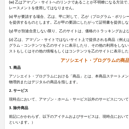
(w) 乙はアマゾン・サイトへのリンクであることが不明瞭になる方法
レースメントを使用してはなりません。
(x) 甲が要請する場合、乙は、甲に対して、乙が（プログラム・ポリ
を提供するものとします。乙が甲の要請にしたがって証明書を提供しな
(y) 甲が別途合意しない限り、乙のサイトは、価格のトラッキングお
(z) 乙は、アマゾン・サイトではないサイト上で提供される商品（例
グラム・コンテンツを乙のサイトに表示したり、その他の利用をしない
ストもしくはその他の情報もしくはコンテンツを乙のサイトに表示した
アソシエイト・プログラムの商
1. 商品
アソシエイト・プログラムにおける「商品」とは、本商品ステートメン
物理的またはデジタルの商品を指します。
2. サービス
現時点において、アマゾン・ホーム・サービス以外のサービスについて
3. 除外商品
前記にかかわらず、以下のアイテムおよびサービスは、現時点において
といいます。）