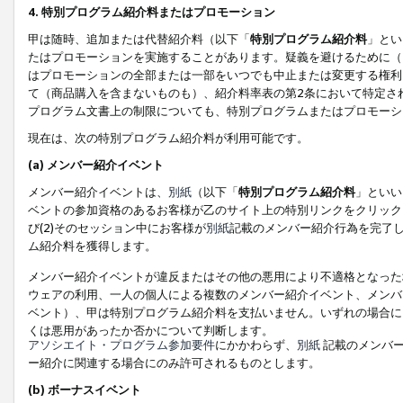
4. 特別プログラム紹介料またはプロモーション
甲は随時、追加または代替紹介料（以下「
特別プログラム紹介料
」とい
たはプロモーションを実施することがあります。疑義を避けるために（
はプロモーションの全部または一部をいつでも中止または変更する権利
て（商品購入を含まないものも）、紹介料率表の第2条において特定さ
プログラム文書上の制限についても、特別プログラムまたはプロモーシ
現在は、次の特別プログラム紹介料が利用可能です。
(a) メンバー紹介イベント
メンバー紹介イベントは、
別紙
（以下「
特別プログラム紹介料
」といい
ベントの参加資格のあるお客様が乙のサイト上の特別リンクをクリック
び(2)そのセッション中にお客様が
別紙
記載のメンバー紹介行為を完了
ム紹介料を獲得します。
メンバー紹介イベントが違反またはその他の悪用により不適格となった
ウェアの利用、一人の個人による複数のメンバー紹介イベント、メンバ
ベント）、甲は特別プログラム紹介料を支払いません。いずれの場合に
くは悪用があったか否かについて判断します。
アソシエイト・プログラム参加要件
にかかわらず、
別紙
記載のメンバー
ー紹介に関連する場合にのみ許可されるものとします。
(b) ボーナスイベント