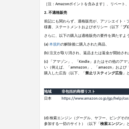
［注：Amazonポイントを含みます］、リベー
2. 不適格販売
前記にも関わらず、適格販売が、アソシエイト・
様書、ステートメントおよびポリシー（以下「
プ
さらに、以下の購入は適格販売の要件を満たすよ
(a)
本規約
の解除後に購入された商品、
(b) 注文が取り消され、返品または返金が開始さ
(c) 「アマゾン」、「Kindle」またはその
い（例えば、「ammazon」、「amaozn」お
購入した広告（以下、「
禁止リスティング広告
」
地域
非包括的商標リスト
日本
https://www.amazon.co.jp/gp/help/cu
(d) 検索エンジン（グーグル、ヤフー、ビング
参加する一切のサイト）（以下「
検索エンジン
」