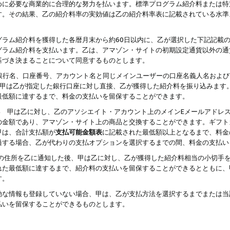
めに必要な商業的に合理的な努力を払います。標準プログラム紹介料または特
す。その結果、乙の紹介料率の実効値は乙の紹介料率表に記載されている水準
グラム紹介料を獲得した各暦月末から約60日以内に、乙が選択した下記記載
グラム紹介料を支払います。乙は、アマゾン・サイトの初期設定通貨以外の通
基づき決まることについて同意するものとします。
行名、口座番号、アカウント名と同じメインユーザーの口座名義人名および
より、甲は乙が指定した銀行口座に対し直接、乙が獲得した紹介料を振り込みま
最低額に達するまで、料金の支払いを留保することができます。
払い 甲は乙に対し、乙のアソシエイト・アカウント上のメインEメールアドレ
の金額であり、アマゾン・サイト上の商品と交換することができます。ギフト
甲は、合計支払額が
支払可能金額表
に記載された最低額以上となるまで、料金
過する場合、乙が代わりの支払オプションを選択するまでの間、料金の支払い
の住所を乙に通知した後、甲は乙に対し、乙が獲得した紹介料相当の小切手
れた最低額に達するまで、紹介料の支払いを留保することができるとともに、
す。
効な情報も登録していない場合、甲は、乙が支払方法を選択するまでまたは当
払いを留保することができるものとします。