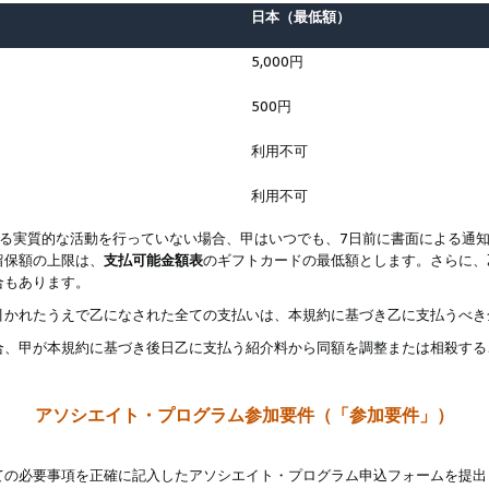
日本（最低額）
5,000円
500円
利用不可
利用不可
なる実質的な活動を行っていない場合、甲はいつでも、7日前に書面による通
留保額の上限は、
支払可能金額表
のギフトカードの最低額とします。さらに、
合もあります。
引かれたうえで乙になされた全ての支払いは、本規約に基づき乙に支払うべき
合、甲が本規約に基づき後日乙に支払う紹介料から同額を調整または相殺する
アソシエイト・プログラム参加要件（「参加要件」）
ての必要事項を正確に記入したアソシエイト・プログラム申込フォームを提出