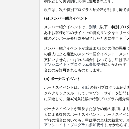
制限として実質的に同様に適用されます。
現在は、次の特別プログラム紹介料が利用可能で
(a) メンバー紹介イベント
メンバー紹介イベントは、
別紙
（以下「
特別プロ
あるお客様が乙のサイト上の特別リンクをクリック
載のメンバー紹介行為を完了したときに生じる「
メンバー紹介イベントが違反またはその他の悪用
の個人による複数のメンバー紹介イベント、メン
支払いません。いずれの場合においても、甲は甲
アソシエイト・プログラム参加要件
にかかわらず
合にのみ許可されるものとします。
(b) ボーナスイベント
ボーナスイベントは、
別紙
の特別プログラム紹介料
クをクリックスルーしてアマゾン・サイトを訪問し
に関連して、第4(b)条記載の特別プログラム紹介
ボーナスイベントが違反またはその他の悪用によ
人による複数のボーナスイベント、ボーナスイベ
ずれの場合においても、甲は甲の単独の裁量で、
アソシエイト・プログラム参加要件
にかかわらず