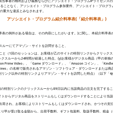
両当事者の権利および義務ならびにアソシエイト・プログラムIPライセンス
されることなく、アソシエイト・プログラム参加要件、アソシエイト・プログラ
約の重大な違反とみなされます。
アソシエイト・プログラム紹介料率表(「紹介料率表」)
料率表の例外がある場合は、その内容にしたがいます。)に関し、本紹介料率表
クスルーにてアマゾン・サイトを訪問すること、
じること（1回のセッションは、お客様が乙のサイトの特別リンクからクリック
ックスルーから24時間が経過した時点、(y)お客様がデジタル商品（甲の単独の
zon Prime Video」、「Game ダウンロード」、「Amazon コイン」、「Kindle 本
ndle Magazines」の名称で販売されるアマゾン・ソフトウェア・ダウンロードまた
特別リンク以外の特別リンクよりアマゾン・サイトを訪問した時点）（以下「
セ
、
、最初の特別リンクのクリックスルーから89日以内に当該商品の注文を完了する
ン・サイトからデジタル商品をストリームもしくはダウンロードすることにより当
様宛に出荷され、お客様によりストリームもしくはダウンロードされ、かつその支
より甲が受け取る金額から、出荷手数料、ギフト包装料、取扱手数料、税金（