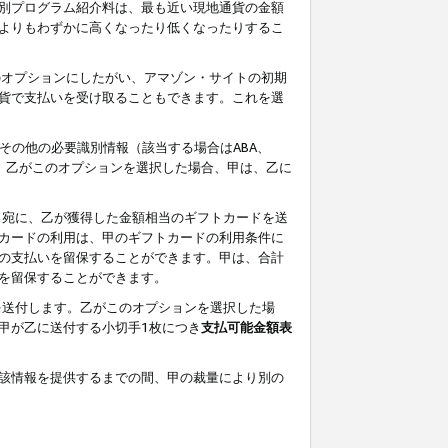
別プログラム紹介料は、最も近い現地通貨の金額
よりもわずかに高くなったり低くなったりするこ
のオプションにしたがい、アマゾン・サイトの初期
貨で支払いを受け取ることもできます。これを選
その他の必要識別情報（該当する場合はABA、
す。乙がこのオプションを選択した場合、甲は、乙に
ス宛に、乙が獲得した金額相当のギフトカードを送
カードの利用は、甲のギフトカードの利用条件に
の支払いを留保することができます。甲は、合計
を留保することができます。
を送付します。乙がこのオプションを選択した場
甲が乙に送付する小切手1枚につき
支払可能金額表
該情報を提供するまでの間、甲の裁量により別の