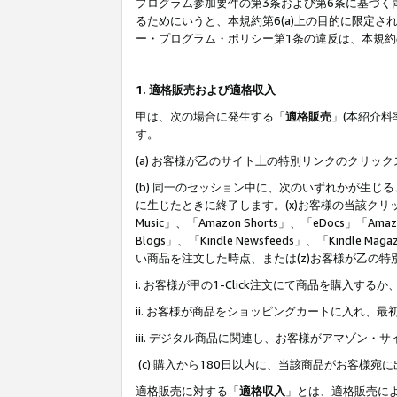
プログラム参加要件の第3条および第6条に基づく
るためにいうと、本規約第6(a)上の目的に限定
ー・プログラム・ポリシー第1条の違反は、本規
1. 適格販売および適格収入
甲は、次の場合に発生する「
適格販売
」(本紹介
す。
(a) お客様が乙のサイト上の特別リンクのクリッ
(b) 同一のセッション中に、次のいずれかが生
に生じたときに終了します。(x)お客様の当該クリ
Music」、「Amazon Shorts」、「eDocs」「Ama
Blogs」、「Kindle Newsfeeds」、「Ki
い商品を注文した時点、または(z)お客様が乙の
i. お客様が甲の1-Click注文にて商品を購入するか
ii. お客様が商品をショッピングカートに入れ
iii. デジタル商品に関連し、お客様がアマゾ
(c) 購入から180日以内に、当該商品がお客
適格販売に対する「
適格収入
」とは、適格販売に