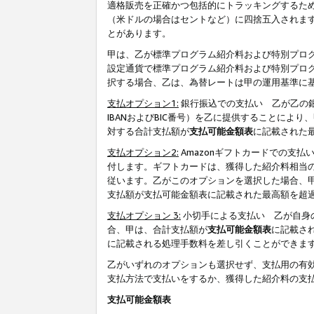
適格販売を正確かつ包括的にトラッキングするた
（米ドルの場合はセントなど）に四捨五入されま
とがあります。
甲は、乙が標準プログラム紹介料および特別プロ
設定通貨で標準プログラム紹介料および特別プロ
択する場合、乙は、為替レートは甲の運用基準に
支払オプション1:
銀行振込での支払い 乙が乙の銀
IBANおよびBIC番号）を乙に提供することに
対する合計支払額が
支払可能金額表
に記載された
支払オプション2:
Amazonギフトカードでの支
付します。ギフトカードは、獲得した紹介料相当
従います。乙がこのオプションを選択した場合、
支払額が支払可能金額表に記載された最高額を超
支払オプション 3:
小切手による支払い 乙が自身
合、甲は、合計支払額が
支払可能金額表
に記載さ
に記載される処理手数料を差し引くことができま
乙がいずれのオプションも選択せず、支払用の有
支払方法で支払いをするか、獲得した紹介料の支
支払可能金額表