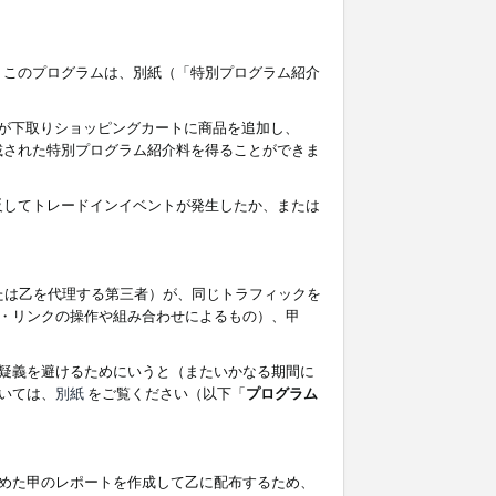
す。このプログラムは、別紙（「特別プログラム紹介
者が下取りショッピングカートに商品を追加し、
記載された特別プログラム紹介料を得ることができま
違反してトレードインイベントが発生したか、または
たは乙を代理する第三者）が、同じトラフィックを
・リンクの操作や組み合わせによるもの）、甲
疑義を避けるためにいうと（またいかなる期間に
いては、
別紙
をご覧ください（以下「
プログラム
めた甲のレポートを作成して乙に配布するため、