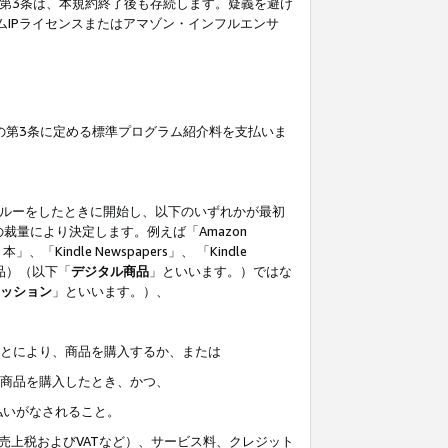
の第3条は、本規約終了後も存続します。疑義を避け
ムIPライセンスまたはアマゾン・インフルエンサ
の第3条に定める標準プログラム紹介料を支払いま
スルーをしたときに開始し、以下のいずれかが最初
裁量により決定します。例えば「Amazon
」、「Kindle Newspapers」、 「Kindle
は商品）（以下「
デジタル商品
」といいます。）ではな
ッション
」といいます。）、
ことにより、商品を購入するか、または
該商品を購入したとき、かつ、
払いがなされること。
売上税およびVATなど）、サービス料、クレジット