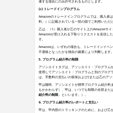
連する場合にのみ許可されるものとします。
(c) トレードインプログラム
Amazonのトレードインプログラムでは、購入者
料」）に記載されている一部の国でご利用いただ
乙は、（1）購入者が乙のサイト上のAmazon
Amazonが受け入れる下取りリクエストを送信し
す。
Amazonは、いずれの場合も、トレードインイベ
不適格となったかを独自の裁量により判断します
5. プログラム紹介料の制限
アソシエイトタグは、アソシエイト・プログラム
使用してアソシエイト・プログラムと別のプログ
は、手数料の支払いの留保および/または乙のア
甲は随時、アソシエイトが標準プログラム紹介料
もかかわらず）、甲は、いつでも制限の全部また
紹介料の制限
」といいます。）。
6. プログラム紹介料のレポートと支払い
甲は、甲内部のトラッキングのために、および乙