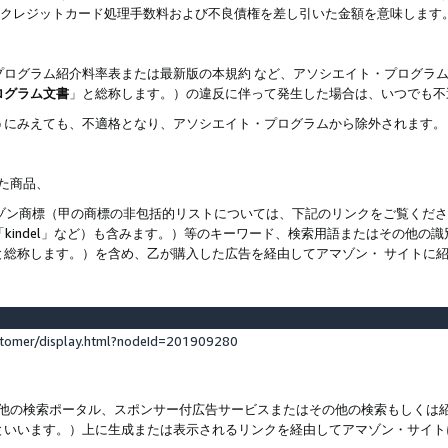
ト、クレジットカード処理手数料および不良債権を差し引いた金額を意味します
プログラム紹介料率表または最新版の本規約 など、アソシエイト・プログラ
ログラム文書
」と総称します。）の違反に伴って発生した場合は、いつでも不
うにみえても、不適格となり、アソシエイト・プログラムから除外されます。
れた商品、
他のアマゾン商標（甲の商標の非包括的リストについては、下記のリンクをご覧く
よび「kindel」など）も含みます。）等のキーワード、検索用語またはその
と総称します。）を含め、乙が購入した広告を経由してアマゾン・ サイトに
stomer/display.html?nodeId=201909280
その他の検索ポータル、スポンサー付広告サービスまたはその他の検索もしく
といいます。）上に生成または表示されるリンクを経由してアマゾン・サイト