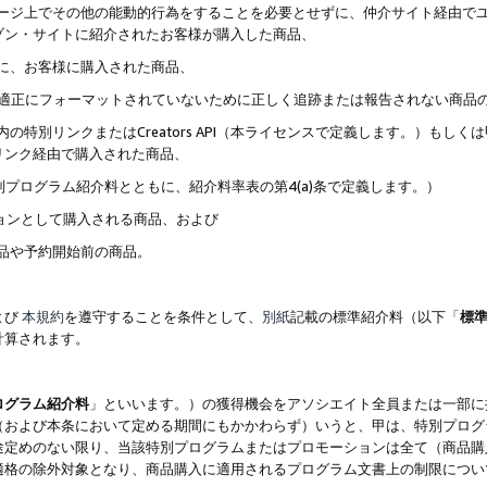
ブページ上でその他の能動的行為をすることを必要とせずに、仲介サイト経由で
ゾン・サイトに紹介されたお客様が購入した商品、
ずに、お客様に購入された商品、
クが適正にフォーマットされていないために正しく追跡または報告されない商品
内の特別リンクまたはCreators API（本ライセンスで定義します。）も
リンク経由で購入された商品、
特別プログラム紹介料とともに、紹介料率表の第4(a)条で定義します。）
ションとして購入される商品、および
商品や予約開始前の商品。
よび
本規約
を遵守することを条件として、
別紙
記載の標準紹介料（以下「
標
計算されます。
ログラム紹介料
」といいます。）の獲得機会をアソシエイト全員または一部に
（および本条において定める期間にもかかわらず）いうと、甲は、特別プログ
途定めのない限り、当該特別プログラムまたはプロモーションは全て（商品購
適格の除外対象となり、商品購入に適用されるプログラム文書上の制限につい