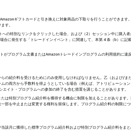
はAmazonギフトカードと引き換えに対象商品の下取りを行うことができま
けます。
サイトへの特別なリンクをクリックした場合、および（2）セッション中に購入
た場合に発生する「トレードインイベント」に関連して、本第 4 条（b）に
ントがプログラム文書またはAmazonトレードインプログラムの利用規約に
。
からの紹介料を受けるためにのみ使用しなければなりません。乙（および/ま
ラムの両方から手数料を得ようとしている場合（例えば、アトリビューション
ソシエイト・プログラムへの参加の終了を含む措置を講じることがあります。
または特別プログラム紹介料を獲得する機会に制限を加えることがあります。
は一部を中止または変更する権利を留保します。プログラム紹介料の制限につ
が当該月に獲得した標準プログラム紹介料および特別プログラム紹介料をまと