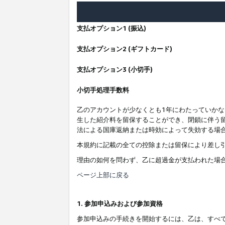
支払オプション1 (振込)
支払オプション2 (ギフトカード)
支払オプション3 (小切手)
小切手処理手数料
乙のアカウントが少なくとも1年にわたっていか
生した紹介料を留保することができ、閉鎖に伴う
法による国庫返納または時効によって失効する場
本規約に記載の全ての控除または留保により差し
理由の如何を問わず、乙に超過金が支払われた場
ページ上部に戻る
1. 参加申込みおよび参加資格
参加申込みの手続きを開始するには、乙は、すべ