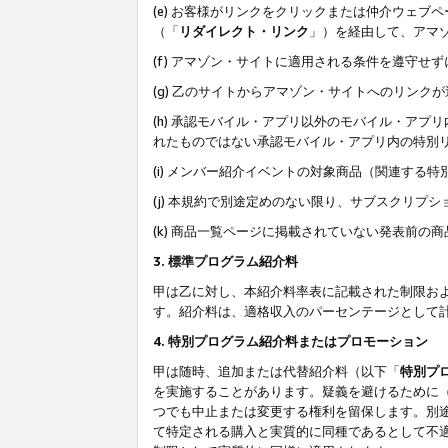
(e) お客様がリンクをクリックまたは仲介ウェ
（「
リダイレクト・リンク
」）を経由して、アマ
(f) アマゾン・サイトに適用される条件を遵守せ
(g) 乙のサイトからアマゾン・サイトへのリン
(h) 承認モバイル・アプリ以外のモバイル・アプリ
れたものではない承認モバイル・アプリ内の特別
(i) メンバー紹介イベントの対象商品（関連する
(j) 本規約で別途定めのない限り、サブスクリプ
(k) 商品一覧ページに掲載されていない発表前の
3. 標準プログラム紹介料
甲は乙に対し、本紹介料率表に記載された制限お
す。紹介料は、適格収入のパーセンテージとして
4. 特別プログラム紹介料またはプロモーション
甲は随時、追加または代替紹介料（以下「
特別プ
を実施することがあります。疑義を避けるために
つでも中止または変更する権利を留保します。別
て特定される購入と実質的に同種であるとして不