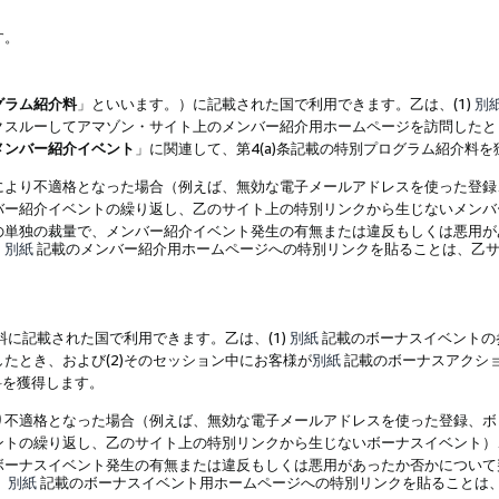
す。
グラム紹介料
」といいます。）に記載された国で利用できます。乙は、(1)
別
スルーしてアマゾン・サイト上のメンバー紹介用ホームページを訪問したとき
メンバー紹介イベント
」に関連して、第4(a)条記載の特別プログラム紹介料
により不適格となった場合（例えば、無効な電子メールアドレスを使った登録
バー紹介イベントの繰り返し、乙のサイト上の特別リンクから生じないメンバ
の単独の裁量で、メンバー紹介イベント発生の有無または違反もしくは悪用が
、
別紙
記載のメンバー紹介用ホームページへの特別リンクを貼ることは、乙サ
に記載された国で利用できます。乙は、(1)
別紙
記載のボーナスイベントの
たとき、および(2)そのセッション中にお客様が
別紙
記載のボーナスアクシ
料を獲得します。
り不適格となった場合（例えば、無効な電子メールアドレスを使った登録、ボ
ントの繰り返し、乙のサイト上の特別リンクから生じないボーナスイベント）
ボーナスイベント発生の有無または違反もしくは悪用があったか否かについて
、
別紙
記載のボーナスイベント用ホームページへの特別リンクを貼ることは