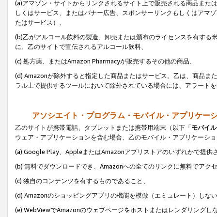
(a)アマゾン・サイトからリンクされるサイト上で販売される商品またはサ
しくはサービス、またはバナー広告、スポンサーリンクもしくはアマゾ
たはサービス）、
(b)乙がアルコール飲料の製造、卸売または頒布のライセンスを有す
に、乙のサイトで宣伝されるアルコール飲料、
(c) 処方薬、またはAmazon Pharmacyが販売するその他の商品、
(d) Amazonが除外すると指定した商品またはサービス。乙は、商品また
ラル上で提供するツールにおいて除外されている場合には、アラートを
アソシエイト・プログラム・モバイル・アプリケー
乙のサイトが携帯電話、タブレットまたは携帯用端末（以下「
モバイル
ウェア・アプリケーションを含む場合、乙のモバイル・アプリケーショ
(a) Google Play、AppleまたはAmazonアプリストアのいずれかで
(b) 無料でダウンロードでき、Amazonへの全てのリンクに無料でアク
(c) 独自のコンテンツを有するものであること、
(d) Amazonのショッピングアプリの機能を模倣（エミュレート）しな
(e) WebViewでAmazonのウェブページをホストまたはレンダリング