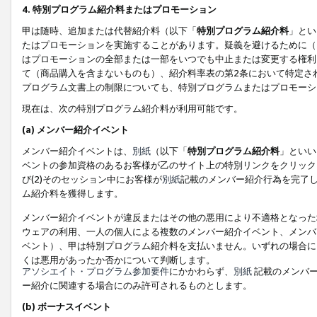
4. 特別プログラム紹介料またはプロモーション
甲は随時、追加または代替紹介料（以下「
特別プログラム紹介料
」とい
たはプロモーションを実施することがあります。疑義を避けるために（
はプロモーションの全部または一部をいつでも中止または変更する権利
て（商品購入を含まないものも）、紹介料率表の第2条において特定さ
プログラム文書上の制限についても、特別プログラムまたはプロモーシ
現在は、次の特別プログラム紹介料が利用可能です。
(a) メンバー紹介イベント
メンバー紹介イベントは、
別紙
（以下「
特別プログラム紹介料
」といい
ベントの参加資格のあるお客様が乙のサイト上の特別リンクをクリック
び(2)そのセッション中にお客様が
別紙
記載のメンバー紹介行為を完了
ム紹介料を獲得します。
メンバー紹介イベントが違反またはその他の悪用により不適格となった
ウェアの利用、一人の個人による複数のメンバー紹介イベント、メンバ
ベント）、甲は特別プログラム紹介料を支払いません。いずれの場合に
くは悪用があったか否かについて判断します。
アソシエイト・プログラム参加要件
にかかわらず、
別紙
記載のメンバー
ー紹介に関連する場合にのみ許可されるものとします。
(b) ボーナスイベント