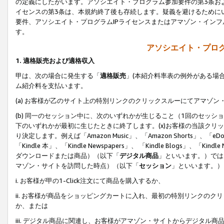
の定義にしたがいます。アソシエイト・プログラム参加要件の第3条お
イセンスの第3条は、本規約終了後も存続します。疑義を避けるためにい
要件、アソシエイト・プログラムIPライセンスまたはアマゾン・イン
す。
アソシエイト・プログ
1. 適格販売および適格収入
甲は、次の場合に発生する「
適格販売
」(本紹介料率表の例外がある場
ム紹介料を支払います。
(a) お客様が乙のサイト上の特別リンクのクリックスルーにてアマゾン
(b) 同一のセッション中に、次のいずれかが生じること（1回のセッ
下のいずれかが最初に生じたときに終了します。(x)お客様の当該クリッ
り決定します。例えば「Amazon Music」、「Amazon Shorts」、「eDo
「Kindle 本」、「Kindle Newspapers」、 「Kindle Blogs」、「
ダウンロードまたは商品）（以下「
デジタル商品
」といいます。）では
マゾン・サイトを訪問した時点）（以下「
セッション
」といいます。）
i. お客様が甲の1-Click注文にて商品を購入するか、
ii. お客様が商品をショッピングカートに入れ、最初の特別リンクの
か、または
iii. デジタル商品に関連し、お客様がアマゾン・サイトからデジタ