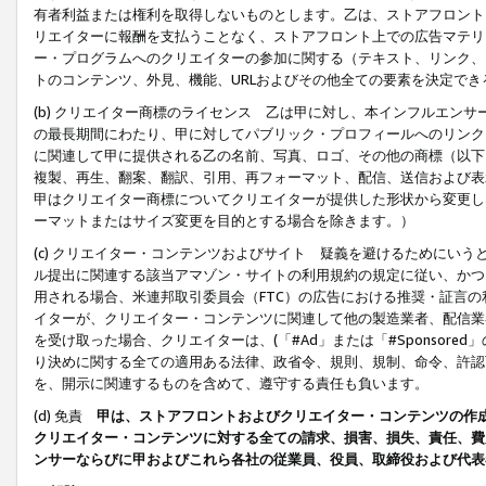
有者利益または権利を取得しないものとします。乙は、ストアフロントに
リエイターに報酬を支払うことなく、ストアフロント上での広告マテリア
ー・プログラムへのクリエイターの参加に関する（テキスト、リンク、
トのコンテンツ、外見、機能、URLおよびその他全ての要素を決定で
(b) クリエイター商標のライセンス 乙は甲に対し、本インフルエン
の最長期間にわたり、甲に対してパブリック・プロフィールへのリンク
に関連して甲に提供される乙の名前、写真、ロゴ、その他の商標（以下
複製、再生、翻案、翻訳、引用、再フォーマット、配信、送信および表
甲はクリエイター商標についてクリエイターが提供した形状から変更し
ーマットまたはサイズ変更を目的とする場合を除きます。）
(c) クリエイター・コンテンツおよびサイト 疑義を避けるためにい
ル提出に関連する該当アマゾン・サイトの利用規約の規定に従い、かつ、
用される場合、米連邦取引委員会（FTC）の広告における推奨・証言
イターが、クリエイター・コンテンツに関連して他の製造業者、配信業
を受け取った場合、クリエイターは、(「#Ad」または「#Sponsor
り決めに関する全ての適用ある法律、政省令、規則、規制、命令、許認
を、開示に関連するものを含めて、遵守する責任も負います。
(d) 免責
甲は、ストアフロントおよびクリエイター・コンテンツの作
クリエイター・コンテンツに対する全ての請求、損害、損失、責任、費
ンサーならびに甲およびこれら各社の従業員、役員、取締役および代表