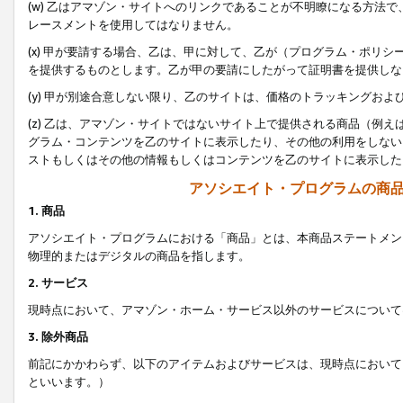
(w) 乙はアマゾン・サイトへのリンクであることが不明瞭になる方法
レースメントを使用してはなりません。
(x) 甲が要請する場合、乙は、甲に対して、乙が（プログラム・ポリ
を提供するものとします。乙が甲の要請にしたがって証明書を提供しな
(y) 甲が別途合意しない限り、乙のサイトは、価格のトラッキングお
(z) 乙は、アマゾン・サイトではないサイト上で提供される商品（例
グラム・コンテンツを乙のサイトに表示したり、その他の利用をしない
ストもしくはその他の情報もしくはコンテンツを乙のサイトに表示した
アソシエイト・プログラムの商
1. 商品
アソシエイト・プログラムにおける「商品」とは、本商品ステートメン
物理的またはデジタルの商品を指します。
2. サービス
現時点において、アマゾン・ホーム・サービス以外のサービスについて
3. 除外商品
前記にかかわらず、以下のアイテムおよびサービスは、現時点において
といいます。）