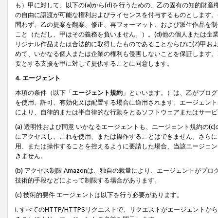
も）甲に対して、以下の(a)から(d)を行うための、乙の固有の知的
の自由に譲渡が可能な権利およびライセンスを付与するものとします。(
問わず、乙の提案を翻案、修正、再フォーマット、および派生作品を制
こと（ただし、甲はその義務を負いません。）。(d)他の個人または企
リジナル作品または合法的に取得したものであることならびに(Z)甲
めて、いかなる個人または企業の権利も侵害しないことを保証します。
要とする支援を甲に対して提供することに同意します。
4. エージェント
本項の条件（以下「
エージェント規約
」といいます。）は、乙がプログ
を使用、許可、有効化又は配置する場合に適用されます。エージェント
により、自律的または半自律的な行動をとるソフトウェアまたはサービ
(a) 透明性および同意 いかなるエージェントも、エージェント規約の
にアクセスし、これを使用、または操作することはできません。さらに、
用、または操作することを控えるように要請した場合、当該エージェン
きません。
(b) アクセス制限 Amazonは、独自の裁量により、エージェント
技術的手段などによって制限する場合があります。
(c) 技術的要件 エージェントは以下を行う必要があります。
i. すべてのHTTP/HTTPSリクエストで、リクエストがエージェ