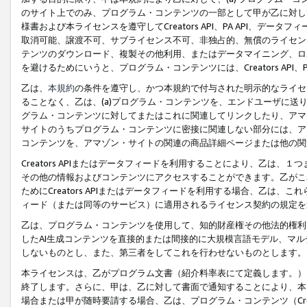
のサイト上でのみ、プログラム・コンテンツの一部として甲が乙に対し
様書および本ライセンスを遵守してCreators API、PA API、
取消可能、譲渡不可、サブライセンス不可、非独占的、無償のライセン
テンツのダウンロード、複製その他利用、またはデータマイニング、ロ
を避けるためにいうと、プログラム・コンテンツには、Creators AP
乙は、
本規約
の条件を遵守し、かつ本規約で付与された明示的なライセ
ることなく、乙は、(a)プログラム・コンテンツを、エンドユーザに
グラム・コンテンツに対してまたはこれに関連してリンクしたり、アマ
サイトのうちプログラム・コンテンツに密接に関連しない部分には、ア
コンテンツを、アマゾン・サイトの関連の商品詳細ページまたは他の関
Creators APIまたはデータフィードを利用することにより、乙は、
その他の情報およびコンテンツにアクセスすることができます。乙がこ
ためにCreators APIまたはデータフィードを利用する場合、乙は、こ
ィード（または同等のサービス）に適用されるライセンス契約の規定を
乙は、プログラム・コンテンツを使用して、知的財産権その他法的権利
したAI生成コンテンツを直接的または間接的に大規模言語モデル、マ
しないものとし、また、第三者をしてこれを行わせないものとします。
本ライセンスは、乙がプログラム文書（紹介料率表にて定義します。）
終了します。さらに、甲は、乙に対して書面で通知することにより、本
場合または甲が随時要請する場合、乙は、プログラム・コンテンツ（Cre