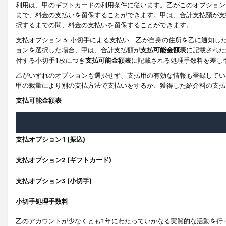
利用は、甲のギフトカードの利用条件に従います。乙がこのオプション
まで、料金の支払いを留保することができます。甲は、合計支払額が支
択するまでの間、料金の支払いを留保することができます。
支払オプション 3:
小切手による支払い 乙が自身の住所を乙に通知し
ョンを選択した場合、甲は、合計支払額が
支払可能金額表
に記載された
付する小切手1枚につき
支払可能金額表
に記載される処理手数料を差し
乙がいずれのオプションも選択せず、支払用の有効な情報も登録してい
甲の裁量により別の支払方法で支払いをするか、獲得した紹介料の支払
支払可能金額表
支払オプション1 (振込)
支払オプション2 (ギフトカード)
支払オプション3 (小切手)
小切手処理手数料
乙のアカウントが少なくとも1年にわたっていかなる実質的な活動を行