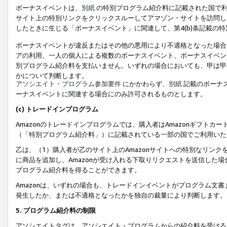
ボーナスイベントは、
別紙
の特別プログラム紹介料に記載された国で利
サイト上の特別リンクをクリックスルーしてアマゾン・サイトを訪問した
したときに生じる「ボーナスイベント」に関連して、第4(b)条記載の
ボーナスイベントが違反またはその他の悪用により不適格となった場合
アの利用、一人の個人による複数のボーナスイベント、ボーナスイベン
別プログラム紹介料を支払いません。いずれの場合においても、甲は甲
かについて判断します。
アソシエイト・プログラム参加要件
にかかわらず、
別紙
記載のボーナ
ーナスイベントに関連する場合にのみ許可されるものとします。
(c) トレードインプログラム
Amazonのトレードインプログラムでは、購入者はAmazonギフト
（「特別プログラム紹介料」）に記載されている一部の国でご利用いた
乙は、（1）購入者が乙のサイト上のAmazonサイトへの特別なリン
に商品を追加し、Amazonが受け入れる下取りリクエストを送信した場
プログラム紹介料を得ることができます。
Amazonは、いずれの場合も、トレードインイベントがプログラム文書
発生したか、または不適格となったかを独自の裁量により判断します。
5. プログラム紹介料の制限
アソシエイトタグは、アソシエイト・プログラムからの紹介料を受ける