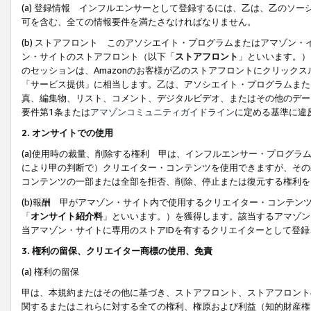
(a) 登録情報 インフルエンサーとして登録するには、乙は、乙のソ
可を含む、全ての情報要件を満たさなければなりません。
(b) ストアフロント このアソシエイト・プログラムまたはアマゾン
ン・サイトのストアフロント（以下「
ストアフロント
」といいます。）
のセッションは、Amazonのお客様が乙のストアフロントにクリック
「サービス提供」に相当します。乙は、アソシエイト・プログラムまた
真、編集物、リスト、コメント、デジタルビデオ、またはその他のデー
要件第1条または
アマゾンコミュニティガイドライン
に定める基準に違
2.
オンサイトでの使用
(a)使用時の裁量、削除する権利 甲は、インフルエンサー・プログラ
により甲の判断で）クリエイター・コンテンツを使用できますが、その
コンテンツの一部または全部を拒否、削除、停止または復元する権利を
(b)報酬 甲がアマゾン・サイト内で使用するクリエイター・コンテン
「
オンサイト紹介料
」といいます。）を獲得します。該当するアマゾン
当アマゾン・サイトに専用のストアIDを有するクリエイターとして登
3.
権利の留保、クリエイター商標の使用、免責
(a) 権利の留保
甲は、本規約またはその他に基づき、ストアフロント、ストアフロント
関するまたはこれらに対する全ての権利、権原および利益（知的財産権