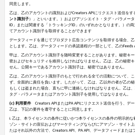
同意します。
乙は、乙のアカウントの識別およびCreators APIにリクエスト送
ント識別子
）」といいます。）およびアソシエイト・タグ・パラメータ（
ID」または関連する「トラッキングID」のいずれかとなります。）の両方
てアカウント識別子を取得することができます
データフィードを通じてプロダクト広告コンテンツを取得する場合、乙は、Cre
とします。乙は、データフィードの承認過程の一部として、乙のFeeds
甲は、乙のアカウント識別子を随時変更することがあります。秘密キー
密およびセキュリティを維持しなければなりません。乙は、乙の秘密キ
せん。公開キーであるアカウント識別子は、秘密ではありません。
乙は、乙のアカウント識別子のもとで行われる全ての活動について、こ
ず、全面的に責任を負います。したがって、乙は、乙以外の者が乙の秘
もしくは盗まれた場合、直ちに甲に連絡しなければなりません。乙は、
タグ・パラメータまたはアカウント識別子を使用してはなりません。
(c) 利用要件
Creators APIまたはPA APIにリクエスト送信を
乙は、下記の要件を遵守することに同意します。
i. 乙は、本ライセンスの条件に従いかつ本ライセンスの条件の明示的
ゾン・サイトの宣伝およびマーケティングならびにアマゾン・サイト上
たはそれ以外の方法で、Creators API、PA API、データフィー