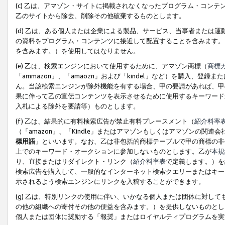
(c) 乙は、アマゾン・サイトに掲載されなくなったプログラム・コン
乙のサイトから除去、削除その他破棄するものとします。
(d) 乙は、ある個人または企業による製品、サービス、当事者または
の資料をプログラム・コンテンツに接近して配置することを含みます。
を含みます。）を使用してはなりません。
(e) 乙は、検索エンジンにおいて使用するために、アマゾン商標（
商標
「ammazon」、「amaozn」および「kindel」など）を購入
ん。当該検索エンジンが除外機能を有する場合、甲の要請があれば、甲
果に伴って乙の宣伝コンテンツを表示させるために使用するキーワード
入札による除外を要請等）ものとします。
(f) 乙は、結果的に有料検索広告が禁止有料プレースメント（
紹介料率
（「amazon」、「Kindle」またはアマゾンもしくはアマゾンの
標用語
」といいます。なお、乙は非包括的商標テーブルで甲の商標の非
上でのキーワード・オークションに参加しないものとします。乙が
本規
り、直接またはリダイレクト・リンク（
紹介料率表
で定義します。）を
検索広告を購入して、一般的なインターネット検索クエリーまたはキー
示されるよう検索エンジンにリンクを入稿することができます。
(g) 乙は、特別リンクの使用に伴い、いかなる個人または団体に対し
の他の組織への寄付その他の便益を含みます。）を提供しないものとし
個人または団体に奨励する「報奨」またはロイヤルティプログラムを実