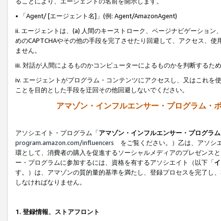
ることにより、エージェントの名前を開示します。
• 「Agent/ [エージェント名]」(例: Agent/AmazonAgent)
ii. エージェントは、(a) 人間のキーストローク、ページナビゲーシ
めのCAPTCHAやその他の手段を完了させたり回避して、アクセス、
ません。
iii. 対話が人間によるものかコンピューターによるものかを判断する
iv. エージェントがプログラム・コンテンツにアクセスし、又はこれ
ことを目的とした手段を迂回その他回避しないでください。
アマゾン・インフルエンサー・プログラム・
アソシエイト・プログラム「
アマゾン・インフルエンサー・プログラム
program.amazon.com/influencers
をご覧ください。）乙は、アソシエ
環として、消費者の購入を促進するソーシャルメディアのプレゼンスと
ー・プログラムに参加するには、資格を有するアソシエイト（以下「
イ
す。）は、アマゾンの質的量的基準を満たし、登録プロセスを完了し、
しなければなりません。
1.
登録情報、ストアフロント