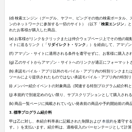
(d) 検索エンジン（グーグル、ヤフー、ビングその他の検索ポータル
ンのネットワークに参加する一切のサイト）（以下「
検索エンジン
」と
れたお客様が購入した商品、
(e) お客様がリンクをクリックまたは仲介ウェブページ上でその他の
イトに送るリンク（「
リダイレクト・リンク
」）を経由して、アマゾン
(f) アマゾン・サイトに適用される条件を遵守せずに、お客様に購入さ
(g) 乙のサイトからアマゾン・サイトへのリンクが適正にフォーマッ
(h) 承認モバイル・アプリ以外のモバイル・アプリ内の特別リンクまたはC
ツールにより提供されたものではない承認モバイル・アプリ内の特別リ
(i) メンバー紹介イベントの対象商品（関連する特別プログラム紹介料と
(j) 本規約で別途定めのない限り、サブスクリプションとして購入され
(k) 商品一覧ページに掲載されていない発表前の商品や予約開始前の商
3. 標準プログラム紹介料
甲は乙に対し、本紹介料率表に記載された制限および
本規約
を遵守す
す。）を支払います。紹介料は、適格収入のパーセンテージとして計算