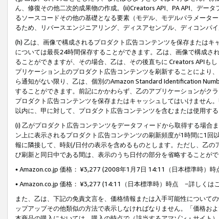
ん、修復その他二次的成果物の作成。(ii)Creators API、PA 
るソースコードその他の基礎となる要素（モデル、モデルパラメーター
るため、リバースエンジニアリング、ディスアセンブル、ディコンパイ
(h) 乙は、画像で構成されるプロダクト広告コンテンツを保存または
については最長24時間保存することができます。乙は、画像で構成さ
ることができますが、その場合、乙は、その後直ちに Creators AP
プリケーション上のプロダクト広告コンテンツを刷新することにより、
ら通知がない限り、乙は、個別のAmazon Standard Identification Nu
することができます。前記にかかわらず、乙のアプリケーションがクラ
プロダクト広告コンテンツを保存またはキャッシュしてはいけません。
以内に、甲に対して、プロダクト広告コンテンツを含むまたは使用する
(i) 乙がプロダクト広告コンテンツをデータフィードから取得する場合または
ン上に表示されるプロダクト広告コンテンツの刷新頻度が1時間に1回
報に隣接して、時刻/日付の表示を含めるものとします。ただし、乙の
び刷新と同日中である間は、表示のうち日付の部分を省略することがで
• Amazon.co.jp 価格： ¥3,277 (2008年1月7日 14:11（日本標準
• Amazon.co.jp 価格： ¥3,277 (14:11（日本標準時）時点 −詳しくは
また、乙は、下記の免責文言を、価格情報または入手可能性についての
ップアップその他類似の方法で表示しなければなりません。「価格およ
本商品の購入においては、購入の時点で（該当するアマゾン・サイト）