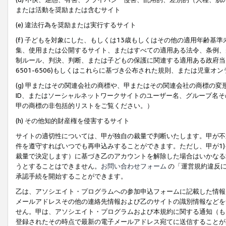
または活動を奨励または含むサイト
(e) 違法行為を奨励または実行するサイト
(f) 子どもを対象にした、もしくは13歳もしくはその他の適用年齢
集、使用または公開するサイト、またはすべての適用ある法令、条例、
制ルール、判決、判断、または子どもの保護に関連する適用ある政府当局の要
6501-6506)もしくはこれらに基づき公布された規則、または児童オ
(g) 甲またはその関連会社の商標や、甲またはその関連会社の商標の
ID、またはソーシャルネットワークサイトのユーザー名、グループ名
甲の商標の非包括的リストをご覧ください。）
(h) その他知的財産権を侵害するサイト
サイトの適切性については、甲が独自の裁量で判断いたします。甲が不
件を遵守すればいつでも再申込みすることができます。ただし、甲が1)
裁量で決定します）に基づき乙のアカウントを解除した場合はいかなる
うとすることはできません。
お問い合わせフォーム
の「運営規約違反に
承認手続を開始することができます。
乙は、アソシエイト・プログラムへの参加申込フォームに記載した情報
メールアドレスその他の連絡先情報および乙のサイトの識別情報などを
せん。甲は、アソシエイト・プログラムおよび本規約に関する通知（も
登録されたその時点で最新の電子メールアドレス宛てに送信することが