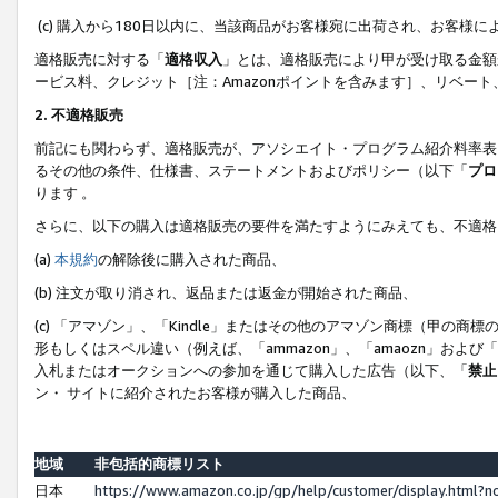
(c) 購入から180日以内に、当該商品がお客様宛に出荷され、お客
適格販売に対する「
適格収入
」とは、適格販売により甲が受け取る金額
ービス料、クレジット［注：Amazonポイントを含みます］、リベー
2. 不適格販売
前記にも関わらず、適格販売が、アソシエイト・プログラム紹介料率表
るその他の条件、仕様書、ステートメントおよびポリシー（以下「
プロ
ります 。
さらに、以下の購入は適格販売の要件を満たすようにみえても、不適格
(a)
本規約
の解除後に購入された商品、
(b) 注文が取り消され、返品または返金が開始された商品、
(c) 「アマゾン」、「Kindle」またはその他のアマゾン商標（甲
形もしくはスペル違い（例えば、「ammazon」、「amaozn」およ
入札またはオークションへの参加を通じて購入した広告（以下、「
禁止
ン・ サイトに紹介されたお客様が購入した商品、
地域
非包括的商標リスト
日本
https://www.amazon.co.jp/gp/help/customer/display.html