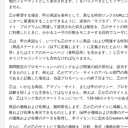
他のフォーマットとして表示されます。）をパラメータとしてアマゾン
ません。
乙が希望する場合、甲の承認を条件として、異なる特別リンクのURL
ニターし最適化することができるように、追加の「サブタグ」アソシエ
イト・プログラムに関連して提供されたID又は報告を、乙のサイトの
に到着したときに、かかるユーザの行動をモニターする目的でユーザに
乙は、甲の承認なく、いつでも乙のサイトに商品（および関連する特別
（商品ステートメント（以下に定義します。）に定義されたとおり）商
等）またはストアのホームページ（食料品等）を含みます。）と乙サイ
オリジナルコンテンツも含めなければなりません。
期間限定のプロモーションへのリンクおよび関連の紹介部分は、該当す
するものとします。例えば、乙がアマゾン・サイトのアパレル部門の商
であると記載した場合は、当該プロモーションの終了日までに、乙のサ
乙は、いかなる商品、アマゾン・サイト、または甲のポリシー、プロモ
誤解を招くような主張をしてはなりません。例えば、乙が乙のサイト上に
合、乙はリンク先のスマートフォンについて、128 GBのメモリーが
商品の価格および在庫は、随時変化します。乙が乙のサイトに掲載した
格および在庫を表示できるものとします。(a)甲が価格および在庫のデータを
の価格および在庫のデータを取得し、
本ライセンス
に定めるCreator
さらに、乙が乙のサイトにて商品の価格を「比較」形式（価格比較ツー