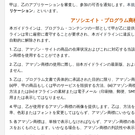
甲は、乙のアプリケーションを審査し、参加の可否を通知します。
本規
リケーション
」といいます。
アソシエイト・プログラム商
本ガイドラインは、プログラム・コンテンツの一部として甲が乙に提供
ラインは常に厳密に遵守することが要求され、本ガイドラインに違反し
自動的に解除されます。
1. 乙は、アマゾン・サイトの商品の在庫状況およびこれに対応する
ン商標を使用することができます。
2. 乙は、アマゾン商標の使用に際し、(i)本ガイドラインの最新版、およ
ません。
3. 乙は、プログラム文書で具体的に承認された目的に限り、アマゾン
(ii)甲、甲の商品もしくは甲のサービスを毀損する方法、(iii)アマ
方法または(iv)オフラインの素材または電子メール（印刷物、郵便、S
用または表示してはなりません。
4. 甲は、乙が使用するアマゾン商標の画像を提供します。乙は、方
率、色彩またはフォントを変更してはならず、アマゾン商標にいかなる
5. 各アマゾン商標は、単独で表示しなければならず、アマゾン商標
スをおくものとします。いかなる場合も、アマゾン商標の判読性や表示