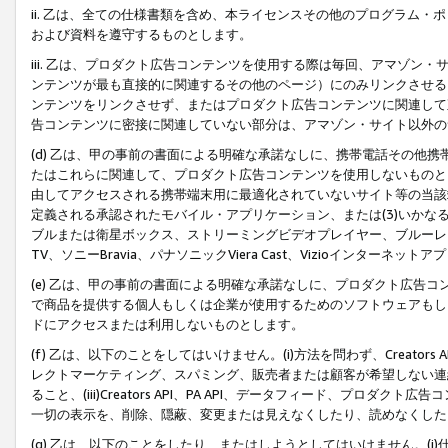
ii. 乙は、全ての仕様書類を含め、本ライセンスその他のプログラム
および資料を遵守するものとします。
iii. 乙は、プロダクト広告コンテンツを使用する際は毎回、アマゾ
ンテンツが最も直接的に関連するその他のページ）にのみリンクさせる
ンテンツをリンクさせず、またはプロダクト広告コンテンツに関連して
告コンテンツに密接に関連していない部分は、アマゾン・サイト以外の
(d) 乙は、甲の事前の書面による明確な承諾なしに、携帯電話その他
たはこれらに関連して、プロダクト広告コンテンツを使用しないものと
由してアクセスされる携帯端末用に最適化されていないサイト等の当該端
定義される承認されたモバイル・アプリケーション、または(3)いか
ブルまたは衛星ボックス、ストリーミングビデオプレイヤー、ブルーレイ
TV、ソニーBravia、パナソニックViera Cast、Vizioインター
(e) 乙は、甲の事前の書面による明確な承諾なしに、プロダクト広告
で商品を提供する個人もしくは企業が使用するためのソフトウェアもしくはその
ドにアクセスまたは利用しないものとします。
(f) 乙は、以下のことをしてはいけません。(i)方法を問わず、Creator
レクトマーケティング、スパミング、販売者または顧客が希望しない連
ること、(iii)Creators API、PA API、データフィード、プ
一切の表示を、削除、隠蔽、変更または見えなくしたり、読めなくした
(g) 乙は、以下のことをしたり、またはしようとしてはいけません。(