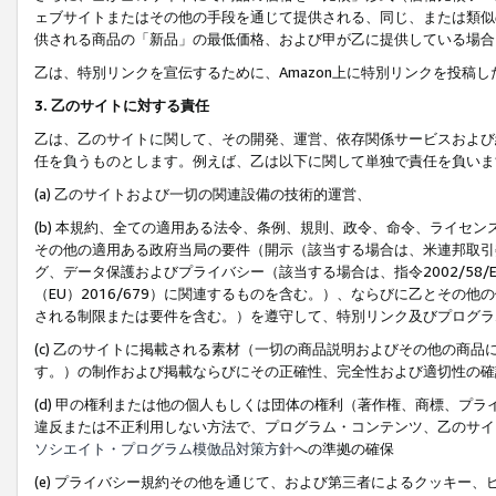
ェブサイトまたはその他の手段を通じて提供される、同じ、または類似
供される商品の「新品」の最低価格、および甲が乙に提供している場合
乙は、特別リンクを宣伝するために、Amazon上に特別リンクを投稿し
3. 乙のサイトに対する責任
乙は、乙のサイトに関して、その開発、運営、依存関係サービスおよび
任を負うものとします。例えば、乙は以下に関して単独で責任を負いま
(a) 乙のサイトおよび一切の関連設備の技術的運営、
(b) 本規約、全ての適用ある法令、条例、規則、政令、命令、ライセ
その他の適用ある政府当局の要件（開示（該当する場合は、米連邦取引
グ、データ保護およびプライバシー（該当する場合は、指令2002/58
（EU）2016/679）に関連するものを含む。）、ならびに乙とそ
される制限または要件を含む。）を遵守して、特別リンク及びプログラ
(c) 乙のサイトに掲載される素材（一切の商品説明およびその他の商
す。）の制作および掲載ならびにその正確性、完全性および適切性の確
(d) 甲の権利または他の個人もしくは団体の権利（著作権、商標、プ
違反または不正利用しない方法で、プログラム・コンテンツ、乙のサイ
ソシエイト・プログラム模倣品対策方針
への準拠の確保
(e) プライバシー規約その他を通じて、および第三者によるクッキー