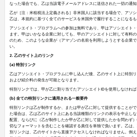
なった場合でも、乙は当該電子メールアドレスに送信された一切の通知
乙が［注：米租税法上定義される］非米国人に該当する場合で、アソシ
乙は、本規約に基づく全てのサービスを米国外で履行することになるも
アソシエイト・プログラムへの参加は無料であり、甲はアソシエイト・
ます。甲はいかなる企業に対しても、甲のアソシエイトに対して有料の
のため、このような企業が（アマゾンの名前を利用しようとする企業で
い。
2. 乙のサイト上のリンク
(a) 特別リンク
乙はアソシエイト・プログラムに申し込んだ後、乙のサイト上に特別リ
および紹介料の発生が可能となります。
特別リンクでは、甲が乙に割り当てたアソシエイトIDを使用しなけれ
(b) 全ての特別リンクに適用される一般要件
特別リンクは乙が制作するか、または甲が乙に対して提供することがで
た場合は、乙は乙のサイト上にある当該種類のリンクの表示を中止しな
配置、ならびに（乙が制作したか甲が乙に対して提供したかを問わず）
切なフォーマットを含むことを確認する責任を単独で負います。乙は、
別リンクは、乙のサイトから直接アクセスしなければなりません。例えば、