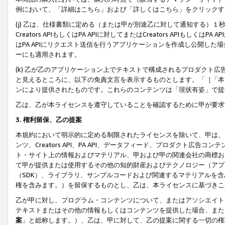
例において、「詳細はこちら」および「詳しくはこちら」をクリックす
(j) 乙は、仕様書類に定める（または甲が別途乙に対して通知する）
Creators APIもしくはPA APIに対してまたはCreators APIもしく
はPA APIにリクエスト送信を行うアプリケーションを作成し公開し
ーにも適用されます。
(k) 乙が乙のアプリケーション上でテキストで構成されるプロダクト
と見えるところに、以下の免責文言を表示するものとします。「［「本
ンにより提供されたものです。これらのコンテンツは「現状有姿」で提
乙は、乙が本ライセンスを遵守していることを確認するために甲が要求
3. 権利留保、乙の提案
本規約において明示的に定める制限されたライセンスを除いて、甲は、
ンツ、Creators API、PA API、データフィード、プロダクト
ト・サイト上の情報およびマテリアル、甲および甲の関連会社の商標お
て甲が提供または使用するその他の知的財産およびテクノロジー（アプ
（SDK）、ライブラリ、サンプルコードおよび関連するマテリアルを
権を含みます。）を留保するものとし、乙は、本ライセンスに基づきこ
乙が甲に対し、プログラム・コンテンツについて、またはアソシエイト
テキストまたはその他の情報もしくはコンテンツを提供した場合、また
案
」と総称します。）、乙は、甲に対して、乙の提案に関する一切の権