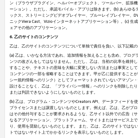
ン（ブラウザプラグイン、ヘルパーオブジェクト、ツールバー、拡張機
ーション）。ただし、承認モバイル・アプリは除きます。(b) あらゆ
ックス、ストリーミングビデオプレイヤー、ブルーレイプレイヤー、DVDプ
ニックViera Cast、Vizioインターネットアプリケーション等）。(
ェアその他のアプリケーション。
6. 乙のサイトのコンテンツ
乙は、乙のサイトのコンテンツについて単独で責任を負い、以下記載の
(a) 乙は、いかなる方法であれ、追加情報を加えることも含め、プロ
ンツの改ざんをしてはなりません。ただし、乙は、当初の比率を維持し
することや、テキストの意味を大幅に変更しない方法または事実として
コンテンツの一部を省略することはできます。甲が乙に提供することが
シー規約情報へのリンク）としてフォーマットされていないアマゾン・
設けることなく、乙は、「プライバシー情報」へのリンクを削除したり
または判読できないようにしないものとします。
(b) 乙は、プログラム・コンテンツやCreators API、データフ
ブライセンスまたは譲渡しないものとします。例えば、乙は、乙がプロ
はその他付与することが要求されるような、乙サイト以外での広告（サ
なるアプリケーション、プラットフォーム、サイトまたはサービス上で
り、使用を奨励しないものとします。 また、乙は、乙のサイトではな
トではないサイト上でかかるリンクを表示しないものとします。