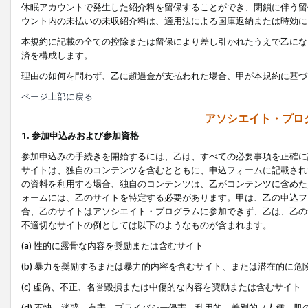
休眠アカウントで発生した紹介料を留保することができ、閉鎖に伴う留
ウント内の未払いの未収紹介料は、適用法による国庫返納または時効に
本規約に記載の全ての控除または留保により差し引かれたうえで乙にな
済を構成します。
理由の如何を問わず、乙に超過金が支払われた場合、甲が本規約に基づ
ページ上部に戻る
アソシエイト・プロ
1. 参加申込みおよび参加資格
参加申込みの手続きを開始するには、乙は、すべての必要事項を正確に
サイトは、独自のコンテンツを含むとともに、申込フォームに記載され
の資料を利用する場合、独自のコンテンツは、乙がコンテンツに含めた
ォームには、乙のサイトを特定する必要があります。甲は、乙の申込フ
合、乙のサイトはアソシエイト・プログラムに参加できず、乙は、乙の
不適切なサイトの例としては以下のようなものが含まれます。
(a) 性的に露骨な内容を奨励または含むサイト
(b) 暴力を奨励するまたは暴力的内容を含むサイト、または潜在的に
(c) 虚偽、不正、名誉毀損または中傷的な内容を奨励または含むサイト
(d) 不快、迷惑、有害、プライバシー侵害、乱用的、差別的（人種、