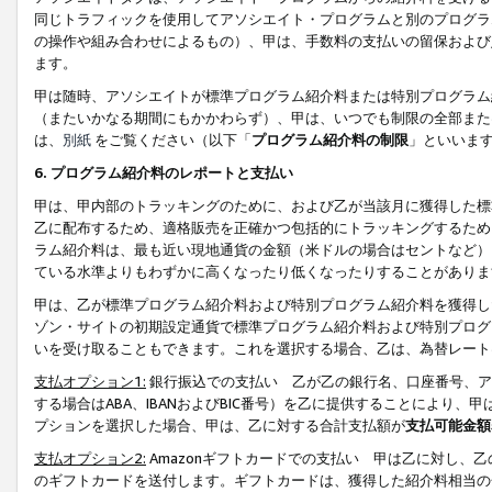
同じトラフィックを使用してアソシエイト・プログラムと別のプログラ
の操作や組み合わせによるもの）、甲は、手数料の支払いの留保および
ます。
甲は随時、アソシエイトが標準プログラム紹介料または特別プログラム
（またいかなる期間にもかかわらず）、甲は、いつでも制限の全部また
は、
別紙
をご覧ください（以下「
プログラム紹介料の制限
」といいま
6. プログラム紹介料のレポートと支払い
甲は、甲内部のトラッキングのために、および乙が当該月に獲得した標
乙に配布するため、適格販売を正確かつ包括的にトラッキングするため
ラム紹介料は、最も近い現地通貨の金額（米ドルの場合はセントなど）
ている水準よりもわずかに高くなったり低くなったりすることがありま
甲は、乙が標準プログラム紹介料および特別プログラム紹介料を獲得し
ゾン・サイトの初期設定通貨で標準プログラム紹介料および特別プログ
いを受け取ることもできます。これを選択する場合、乙は、為替レート
支払オプション1:
銀行振込での支払い 乙が乙の銀行名、口座番号、ア
する場合はABA、IBANおよびBIC番号）を乙に提供することにより
プションを選択した場合、甲は、乙に対する合計支払額が
支払可能金額
支払オプション2:
Amazonギフトカードでの支払い 甲は乙に対し、
のギフトカードを送付します。ギフトカードは、獲得した紹介料相当の