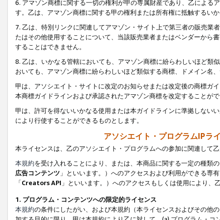
6. アマゾン商標に関する一切の権利が甲の専属財産であり、乙によ
す。乙は、アマゾン商標に関する甲の権利または所有権に抵触するいか
7. 乙は、特別リンクに関連してアマゾン・サイト上で第三者の販売
たはその他使用することについて、当該販売業者またはベンダーから書
することはできません。
8. 乙は、いかなる管轄においても、アマゾン商標に紛らわしいほど
おいても、アマゾン商標に紛らわしいほど類似する商標、ドメイン名、
甲は、アソシエイト・サイトに改定のお知らせまたは改定後の商標ガイ
本商標ガイドラインおよび承認されたアマゾン商標を改定することがで
甲は、許可を得ないいかなる使用または本ガイドラインに準拠しないい
により行使することができるものとします。
アソシエイト・プログラムIPラ
本ライセンスは、乙のアソシエイト・プログラムへの参加に関連して乙
本規約
を受け入れることにより、または、本商品に関する一定の種類の
広告コンテンツ
」といいます。）へのアクセスおよび利用ができる専有
「
Creators API
」といいます。）へのアクセスもしくは使用により、
1. プログラム・コンテンツへの限定的ライセンス
本規約
の条件にしたがい、および本規約（本ライセンスおよびその他の
加する目的に限り、甲は本規約により乙に対して、(a) プログラム・コ