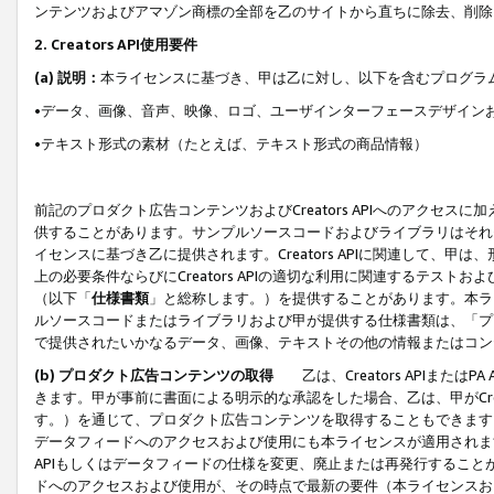
ンテンツおよびアマゾン商標の全部を乙のサイトから直ちに除去、削除
2. Creators API使用要件
(a) 説明：
本ライセンスに基づき、甲は乙に対し、以下を含むプログラ
•データ、画像、音声、映像、ロゴ、ユーザインターフェースデザイン
•テキスト形式の素材（たとえば、テキスト形式の商品情報）
前記のプロダクト広告コンテンツおよびCreators APIへのアクセスに
供することがあります。サンプルソースコードおよびライブラリはそれ
イセンスに基づき乙に提供されます。Creators APIに関連して
上の必要条件ならびにCreators APIの適切な利用に関連するテ
（以下「
仕様書類
」と総称します。）を提供することがあります。本ラ
ルソースコードまたはライブラリおよび甲が提供する仕様書類は、「プ
で提供されたいかなるデータ、画像、テキストその他の情報またはコン
(b) プロダクト広告コンテンツの取得
乙は、Creators APIま
きます。甲が事前に書面による明示的な承認をした場合、乙は、甲がCreator
す。）を通じて、プロダクト広告コンテンツを取得することもできます
データフィードへのアクセスおよび使用にも本ライセンスが適用されます。乙は
APIもしくはデータフィードの仕様を変更、廃止または再発行することがで
ドへのアクセスおよび使用が、その時点で最新の要件（本ライセンスお