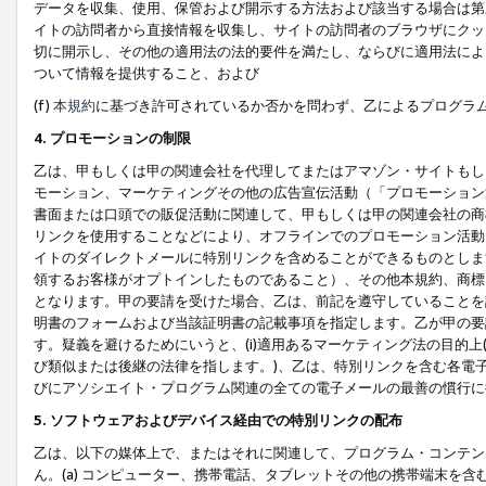
データを収集、使用、保管および開示する方法および該当する場合は第
イトの訪問者から直接情報を収集し、サイトの訪問者のブラウザにクッ
切に開示し、その他の適用法の法的要件を満たし、ならびに適用法によ
ついて情報を提供すること、および
(f)
本規約
に基づき許可されているか否かを問わず、乙によるプログラ
4. プロモーションの制限
乙は、甲もしくは甲の関連会社を代理してまたはアマゾン・サイトもし
モーション、マーケティングその他の広告宣伝活動（「プロモーション
書面または口頭での販促活動に関連して、甲もしくは甲の関連会社の商
リンクを使用することなどにより、オフラインでのプロモーション活動
イトのダイレクトメールに特別リンクを含めることができるものとしま
領するお客様がオプトインしたものであること）、その他本規約、商標
となります。甲の要請を受けた場合、乙は、前記を遵守していることを
明書のフォームおよび当該証明書の記載事項を指定します。乙が甲の要
す。疑義を避けるためにいうと、(i)適用あるマーケティング法の目的上(例
び類似または後継の法律を指します。)、乙は、特別リンクを含む各電子
びにアソシエイト・プログラム関連の全ての電子メールの最善の慣行に
5. ソフトウェアおよびデバイス経由での特別リンクの配布
乙は、以下の媒体上で、またはそれに関連して、プログラム・コンテン
ん。(a) コンピューター、携帯電話、タブレットその他の携帯端末を