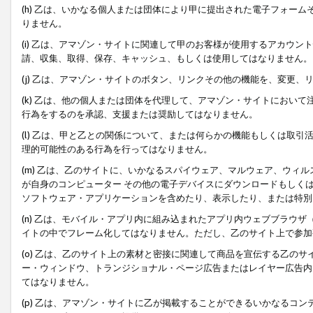
(h) 乙は、いかなる個人または団体により甲に提出された電子フォー
りません。
(i) 乙は、アマゾン・サイトに関連して甲のお客様が使用するアカウ
請、収集、取得、保存、キャッシュ、もしくは使用してはなりません。
(j) 乙は、アマゾン・サイトのボタン、リンクその他の機能を、変更
(k) 乙は、他の個人または団体を代理して、アマゾン・サイトにおい
行為をするのを承認、支援または奨励してはなりません。
(l) 乙は、甲と乙との関係について、または何らかの機能もしくは取
理的可能性のある行為を行ってはなりません。
(m) 乙は、乙のサイトに、いかなるスパイウェア、マルウェア、ウィ
が自身のコンピューター その他の電子デバイスにダウンロードもしく
ソフトウェア・アプリケーションを含めたり、表示したり、または特別
(n) 乙は、モバイル・アプリ内に組み込まれたアプリ内ウェブブラウザ
イトの中でフレーム化してはなりません。ただし、乙のサイト上で参加
(o) 乙は、乙のサイト上の素材と密接に関連して商品を宣伝する乙の
ー・ウィンドウ、トランジショナル・ページ広告またはレイヤー広告内
てはなりません。
(p) 乙は、アマゾン・サイトに乙が掲載することができるいかなるコ