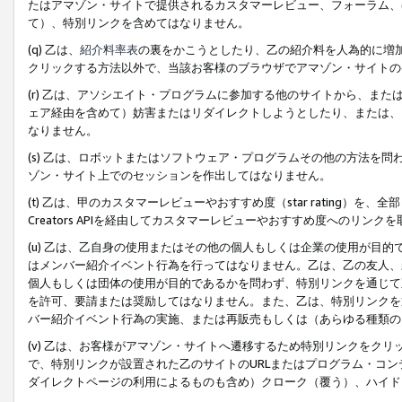
たはアマゾン・サイトで提供されるカスタマーレビュー、フォーラム、
て）、特別リンクを含めてはなりません。
(q) 乙は、
紹介料率表
の裏をかこうとしたり、乙の紹介料を人為的に増
クリックする方法以外で、当該お客様のブラウザでアマゾン・サイトの
(r) 乙は、アソシエイト・プログラムに参加する他のサイトから、ま
ェア経由を含めて）妨害またはリダイレクトしようとしたり、または、
なりません。
(s) 乙は、ロボットまたはソフトウェア・プログラムその他の方法を
ゾン・サイト上でのセッションを作出してはなりません。
(t) 乙は、甲のカスタマーレビューやおすすめ度（star rating
Creators APIを経由してカスタマーレビューやおすすめ度へのリンク
(u) 乙は、乙自身の使用またはその他の個人もしくは企業の使用が目
はメンバー紹介イベント行為を行ってはなりません。乙は、乙の友人、
個人もしくは団体の使用が目的であるかを問わず、特別リンクを通じて
を許可、要請または奨励してはなりません。また、乙は、特別リンクを
バー紹介イベント行為の実施、または再販売もしくは（あらゆる種類の
(v) 乙は、お客様がアマゾン・サイトへ遷移するため特別リンクをク
で、特別リンクが設置された乙のサイトのURLまたはプログラム・コ
ダイレクトページの利用によるものも含め）クローク（覆う）、ハイド