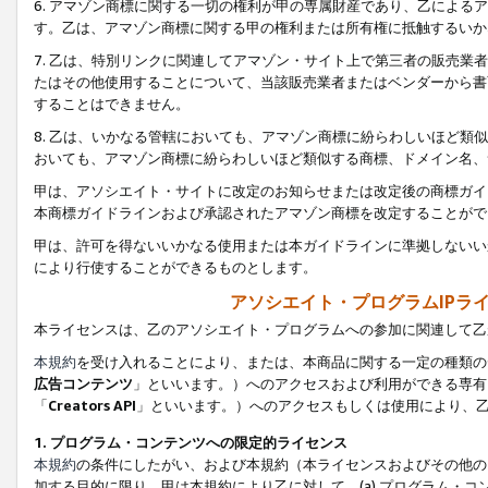
6. アマゾン商標に関する一切の権利が甲の専属財産であり、乙によ
す。乙は、アマゾン商標に関する甲の権利または所有権に抵触するいか
7. 乙は、特別リンクに関連してアマゾン・サイト上で第三者の販売
たはその他使用することについて、当該販売業者またはベンダーから書
することはできません。
8. 乙は、いかなる管轄においても、アマゾン商標に紛らわしいほど
おいても、アマゾン商標に紛らわしいほど類似する商標、ドメイン名、
甲は、アソシエイト・サイトに改定のお知らせまたは改定後の商標ガイ
本商標ガイドラインおよび承認されたアマゾン商標を改定することがで
甲は、許可を得ないいかなる使用または本ガイドラインに準拠しないい
により行使することができるものとします。
アソシエイト・プログラムIPラ
本ライセンスは、乙のアソシエイト・プログラムへの参加に関連して乙
本規約
を受け入れることにより、または、本商品に関する一定の種類の
広告コンテンツ
」といいます。）へのアクセスおよび利用ができる専有
「
Creators API
」といいます。）へのアクセスもしくは使用により、
1. プログラム・コンテンツへの限定的ライセンス
本規約
の条件にしたがい、および本規約（本ライセンスおよびその他の
加する目的に限り、甲は本規約により乙に対して、(a) プログラム・コ