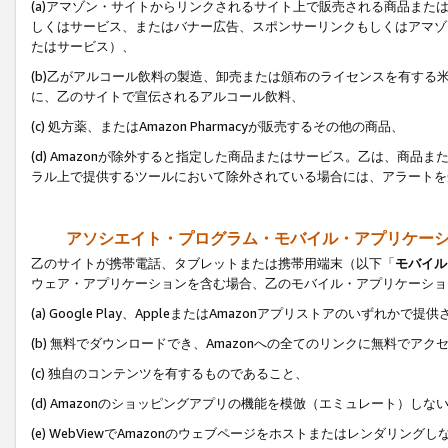
(a)アマゾン・サイトからリンクされるサイト上で販売される商品またはサ
しくはサービス、またはバナー広告、スポンサーリンクもしくはアマゾ
たはサービス）、
(b)乙がアルコール飲料の製造、卸売または頒布のライセンスを有す
に、乙のサイトで宣伝されるアルコール飲料、
(c) 処方薬、またはAmazon Pharmacyが販売するその他の商品、
(d) Amazonが除外すると指定した商品またはサービス。乙は、商品また
ラル上で提供するツールにおいて除外されている場合には、アラートを
アソシエイト・プログラム・モバイル・アプリケー
乙のサイトが携帯電話、タブレットまたは携帯用端末（以下「
モバイル
ウェア・アプリケーションを含む場合、乙のモバイル・アプリケーショ
(a) Google Play、AppleまたはAmazonアプリストアのいずれかで
(b) 無料でダウンロードでき、Amazonへの全てのリンクに無料でアク
(c) 独自のコンテンツを有するものであること、
(d) Amazonのショッピングアプリの機能を模倣（エミュレート）しな
(e) WebViewでAmazonのウェブページをホストまたはレンダリング