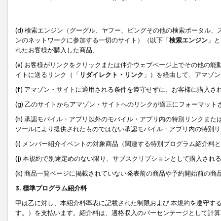
(d) 検索エンジン（グーグル、ヤフー、ビングその他の検索ポータル
ンのネットワークに参加する一切のサイト）（以下「
検索エンジン
」と
れたお客様が購入した商品、
(e) お客様がリンクをクリックまたは仲介ウェブページ上でその他の
イトに送るリンク（「
リダイレクト・リンク
」）を経由して、アマゾン
(f) アマゾン・サイトに適用される条件を遵守せずに、お客様に購入さ
(g) 乙のサイトからアマゾン・サイトへのリンクが適正にフォーマッ
(h) 承認モバイル・アプリ以外のモバイル・アプリ内の特別リンクまたはC
ツールにより提供されたものではない承認モバイル・アプリ内の特別リ
(i) メンバー紹介イベントの対象商品（関連する特別プログラム紹介料と
(j) 本規約で別途定めのない限り、サブスクリプションとして購入され
(k) 商品一覧ページに掲載されていない発表前の商品や予約開始前の商
3. 標準プログラム紹介料
甲は乙に対し、本紹介料率表に記載された制限および
本規約
を遵守す
す。）を支払います。紹介料は、適格収入のパーセンテージとして計算