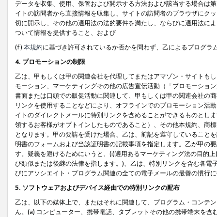
データを収集、使用、保管および開示する方法および該当する場合は第
イトの訪問者から直接情報を収集し、サイトの訪問者のブラウザにクッ
切に開示し、その他の適用法の法的要件を満たし、ならびに適用法によ
ついて情報を提供すること、および
(f)
本規約
に基づき許可されているか否かを問わず、乙によるプログラ
4. プロモーションの制限
乙は、甲もしくは甲の関連会社を代理してまたはアマゾン・サイトもし
モーション、マーケティングその他の広告宣伝活動（「プロモーション
書面または口頭での販促活動に関連して、甲もしくは甲の関連会社の商
リンクを使用することなどにより、オフラインでのプロモーション活動
イトのダイレクトメールに特別リンクを含めることができるものとしま
領するお客様がオプトインしたものであること）、その他本規約、商標
となります。甲の要請を受けた場合、乙は、前記を遵守していることを
明書のフォームおよび当該証明書の記載事項を指定します。乙が甲の要
す。疑義を避けるためにいうと、(i)適用あるマーケティング法の目的上(例
び類似または後継の法律を指します。)、乙は、特別リンクを含む各電子
びにアソシエイト・プログラム関連の全ての電子メールの最善の慣行に
5. ソフトウェアおよびデバイス経由での特別リンクの配布
乙は、以下の媒体上で、またはそれに関連して、プログラム・コンテン
ん。(a) コンピューター、携帯電話、タブレットその他の携帯端末を