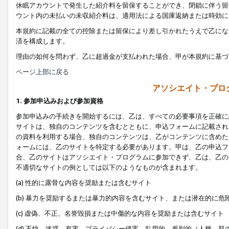
休眠アカウントで発生した紹介料を留保することができ、閉鎖に伴う留
ウント内の未払いの未収紹介料は、適用法による国庫返納または時効に
本規約に記載の全ての控除または留保により差し引かれたうえで乙にな
済を構成します。
理由の如何を問わず、乙に超過金が支払われた場合、甲が本規約に基づ
ページ上部に戻る
アソシエイト・プロ
1. 参加申込みおよび参加資格
参加申込みの手続きを開始するには、乙は、すべての必要事項を正確に
サイトは、独自のコンテンツを含むとともに、申込フォームに記載され
の資料を利用する場合、独自のコンテンツは、乙がコンテンツに含めた
ォームには、乙のサイトを特定する必要があります。甲は、乙の申込フ
合、乙のサイトはアソシエイト・プログラムに参加できず、乙は、乙の
不適切なサイトの例としては以下のようなものが含まれます。
(a) 性的に露骨な内容を奨励または含むサイト
(b) 暴力を奨励するまたは暴力的内容を含むサイト、または潜在的に
(c) 虚偽、不正、名誉毀損または中傷的な内容を奨励または含むサイト
(d) 不快、迷惑、有害、プライバシー侵害、乱用的、差別的（人種、