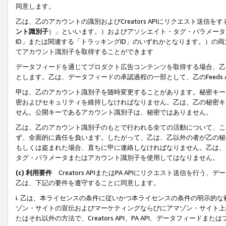
同意します。
乙は、乙のアカウントの識別およびCreators APIにリクエスト送
ント識別子
）」といいます。）およびアソシエイト・タグ・パラメータ（
ID」または関連する「トラッキングID」のいずれかとなります。）の両方
てアカウント識別子を取得することができます
データフィードを通じてプロダクト広告コンテンツを取得する場合、乙は、Cre
とします。乙は、データフィードの承認過程の一部として、乙のFeeds
甲は、乙のアカウント識別子を随時変更することがあります。秘密キー
密およびセキュリティを維持しなければなりません。乙は、乙の秘密キ
せん。公開キーであるアカウント識別子は、秘密ではありません。
乙は、乙のアカウント識別子のもとで行われる全ての活動について、こ
ず、全面的に責任を負います。したがって、乙は、乙以外の者が乙の秘
もしくは盗まれた場合、直ちに甲に連絡しなければなりません。乙は、
タグ・パラメータまたはアカウント識別子を使用してはなりません。
(c) 利用要件
Creators APIまたはPA APIにリクエスト送信を
乙は、下記の要件を遵守することに同意します。
i. 乙は、本ライセンスの条件に従いかつ本ライセンスの条件の明示的
ゾン・サイトの宣伝およびマーケティングならびにアマゾン・サイト上
たはそれ以外の方法で、Creators API、PA API、データフィー