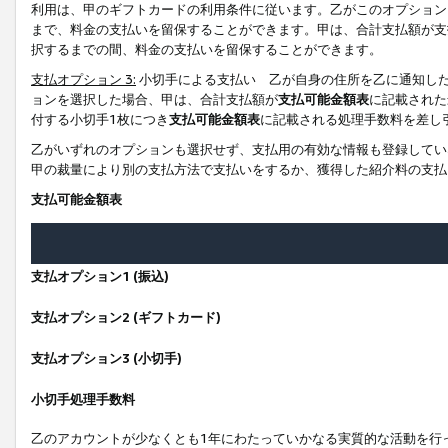
利用は、甲のギフトカードの利用条件に従います。乙がこのオプション
まで、料金の支払いを留保することができます。甲は、合計支払額が支
択するまでの間、料金の支払いを留保することができます。
支払オプション 3:
小切手による支払い 乙が自身の住所を乙に通知し
ョンを選択した場合、甲は、合計支払額が
支払可能金額表
に記載された
付する小切手1枚につき
支払可能金額表
に記載される処理手数料を差し
乙がいずれのオプションも選択せず、支払用の有効な情報も登録してい
甲の裁量により別の支払方法で支払いをするか、獲得した紹介料の支払
支払可能金額表
支払オプション1 (振込)
支払オプション2 (ギフトカード)
支払オプション3 (小切手)
小切手処理手数料
乙のアカウントが少なくとも1年にわたっていかなる実質的な活動を行