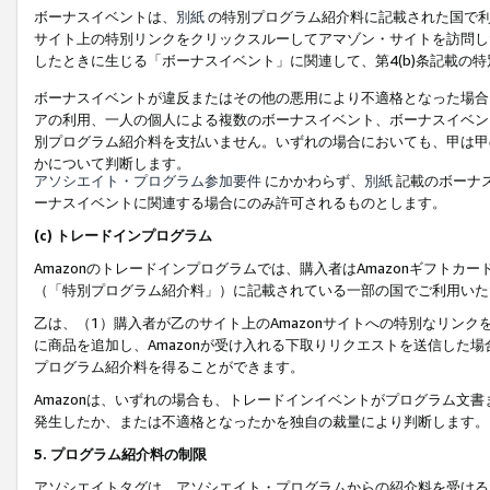
ボーナスイベントは、
別紙
の特別プログラム紹介料に記載された国で利
サイト上の特別リンクをクリックスルーしてアマゾン・サイトを訪問した
したときに生じる「ボーナスイベント」に関連して、第4(b)条記載の
ボーナスイベントが違反またはその他の悪用により不適格となった場合
アの利用、一人の個人による複数のボーナスイベント、ボーナスイベン
別プログラム紹介料を支払いません。いずれの場合においても、甲は甲
かについて判断します。
アソシエイト・プログラム参加要件
にかかわらず、
別紙
記載のボーナ
ーナスイベントに関連する場合にのみ許可されるものとします。
(c) トレードインプログラム
Amazonのトレードインプログラムでは、購入者はAmazonギフト
（「特別プログラム紹介料」）に記載されている一部の国でご利用いた
乙は、（1）購入者が乙のサイト上のAmazonサイトへの特別なリン
に商品を追加し、Amazonが受け入れる下取りリクエストを送信した場
プログラム紹介料を得ることができます。
Amazonは、いずれの場合も、トレードインイベントがプログラム文書
発生したか、または不適格となったかを独自の裁量により判断します。
5. プログラム紹介料の制限
アソシエイトタグは、アソシエイト・プログラムからの紹介料を受ける