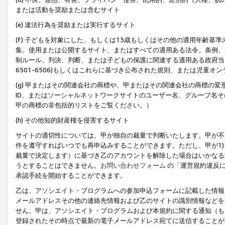
または活動を奨励または含むサイト
(e) 違法行為を奨励または実行するサイト
(f) 子どもを対象にした、もしくは13歳もしくはその他の適用年齢
集、使用または公開するサイト、またはすべての適用ある法令、条例、
制ルール、判決、判断、または子どもの保護に関連する適用ある政府当局の要
6501-6506)もしくはこれらに基づき公布された規則、または児童オ
(g) 甲またはその関連会社の商標や、甲またはその関連会社の商標の
ID、またはソーシャルネットワークサイトのユーザー名、グループ名
甲の商標の非包括的リストをご覧ください。）
(h) その他知的財産権を侵害するサイト
サイトの適切性については、甲が独自の裁量で判断いたします。甲が不
件を遵守すればいつでも再申込みすることができます。ただし、甲が1)
裁量で決定します）に基づき乙のアカウントを解除した場合はいかなる
うとすることはできません。
お問い合わせフォーム
の「運営規約違反に
承認手続を開始することができます。
乙は、アソシエイト・プログラムへの参加申込フォームに記載した情報
メールアドレスその他の連絡先情報および乙のサイトの識別情報などを
せん。甲は、アソシエイト・プログラムおよび本規約に関する通知（も
登録されたその時点で最新の電子メールアドレス宛てに送信することが