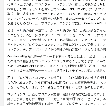
のサイト上でのみ、プログラム・コンテンツの一部として甲が乙に対し
様書および本ライセンスを遵守してCreators API、PA API、
取消可能、譲渡不可、サブライセンス不可、非独占的、無償のライセン
テンツのダウンロード、複製その他利用、またはデータマイニング、ロ
を避けるためにいうと、プログラム・コンテンツには、Creators AP
乙は、
本規約
の条件を遵守し、かつ本規約で付与された明示的なライセ
ることなく、乙は、(a)プログラム・コンテンツを、エンドユーザに
グラム・コンテンツに対してまたはこれに関連してリンクしたり、アマ
サイトのうちプログラム・コンテンツに密接に関連しない部分には、ア
コンテンツを、アマゾン・サイトの関連の商品詳細ページまたは他の関
Creators APIまたはデータフィードを利用することにより、乙は、
その他の情報およびコンテンツにアクセスすることができます。乙がこ
ためにCreators APIまたはデータフィードを利用する場合、乙は、こ
ィード（または同等のサービス）に適用されるライセンス契約の規定を
乙は、プログラム・コンテンツを使用して、知的財産権その他法的権利
したAI生成コンテンツを直接的または間接的に大規模言語モデル、マ
しないものとし、また、第三者をしてこれを行わせないものとします。
本ライセンスは、乙がプログラム文書（紹介料率表にて定義します。）
終了します。さらに、甲は、乙に対して書面で通知することにより、本
場合または甲が随時要請する場合、乙は、プログラム・コンテンツ（Cre