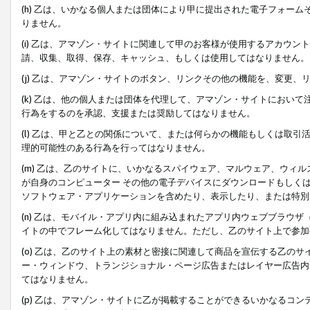
(h) 乙は、いかなる個人または団体により甲に提出された電子フォー
りません。
(i) 乙は、アマゾン・サイトに関連して甲のお客様が使用するアカウ
請、収集、取得、保存、キャッシュ、もしくは使用してはなりません。
(j) 乙は、アマゾン・サイトのボタン、リンクその他の機能を、変更
(k) 乙は、他の個人または団体を代理して、アマゾン・サイトにおい
行為をするのを承認、支援または奨励してはなりません。
(l) 乙は、甲と乙との関係について、または何らかの機能もしくは取
理的可能性のある行為を行ってはなりません。
(m) 乙は、乙のサイトに、いかなるスパイウェア、マルウェア、ウィ
が自身のコンピューター その他の電子デバイスにダウンロードもしく
ソフトウェア・アプリケーションを含めたり、表示したり、または特別
(n) 乙は、モバイル・アプリ内に組み込まれたアプリ内ウェブブラウザ
イトの中でフレーム化してはなりません。ただし、乙のサイト上で参加
(o) 乙は、乙のサイト上の素材と密接に関連して商品を宣伝する乙の
ー・ウィンドウ、トランジショナル・ページ広告またはレイヤー広告内
てはなりません。
(p) 乙は、アマゾン・サイトに乙が掲載することができるいかなるコ