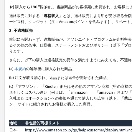
(c) 購入から180日以内に、当該商品がお客様宛に出荷され、お客
適格販売に対する「
適格収入
」とは、適格販売により甲が受け取る金額
ービス料、クレジット［注：Amazonポイントを含みます］、リベー
2. 不適格販売
前記にも関わらず、適格販売が、アソシエイト・プログラム紹介料率表
るその他の条件、仕様書、ステートメントおよびポリシー（以下「
プロ
ります 。
さらに、以下の購入は適格販売の要件を満たすようにみえても、不適格
(a)
本規約
の解除後に購入された商品、
(b) 注文が取り消され、返品または返金が開始された商品、
(c) 「アマゾン」、「Kindle」またはその他のアマゾン商標（甲
形もしくはスペル違い（例えば、「ammazon」、「amaozn」およ
入札またはオークションへの参加を通じて購入した広告（以下、「
禁止
ン・ サイトに紹介されたお客様が購入した商品、
地域
非包括的商標リスト
日本
https://www.amazon.co.jp/gp/help/customer/display.html