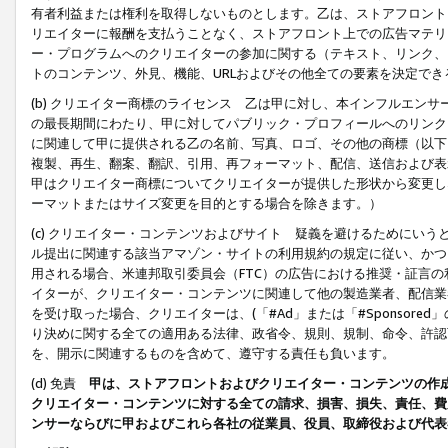
有者利益または権利を取得しないものとします。乙は、ストアフロントに
リエイターに報酬を支払うことなく、ストアフロント上での広告マテリア
ー・プログラムへのクリエイターの参加に関する（テキスト、リンク、
トのコンテンツ、外見、機能、URLおよびその他全ての要素を決定で
(b) クリエイター商標のライセンス 乙は甲に対し、本インフルエン
の最長期間にわたり、甲に対してパブリック・プロフィールへのリンク
に関連して甲に提供される乙の名前、写真、ロゴ、その他の商標（以下
複製、再生、翻案、翻訳、引用、再フォーマット、配信、送信および表
甲はクリエイター商標についてクリエイターが提供した形状から変更し
ーマットまたはサイズ変更を目的とする場合を除きます。）
(c) クリエイター・コンテンツおよびサイト 疑義を避けるためにい
ル提出に関連する該当アマゾン・サイトの利用規約の規定に従い、かつ、
用される場合、米連邦取引委員会（FTC）の広告における推奨・証言
イターが、クリエイター・コンテンツに関連して他の製造業者、配信業
を受け取った場合、クリエイターは、(「#Ad」または「#Sponsor
り決めに関する全ての適用ある法律、政省令、規則、規制、命令、許認
を、開示に関連するものを含めて、遵守する責任も負います。
(d) 免責
甲は、ストアフロントおよびクリエイター・コンテンツの作
クリエイター・コンテンツに対する全ての請求、損害、損失、責任、費
ンサーならびに甲およびこれら各社の従業員、役員、取締役および代表