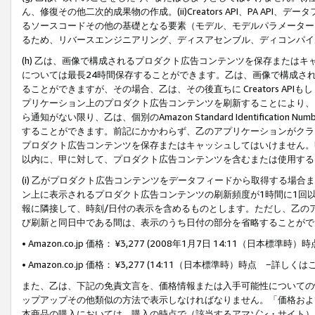
ん、修復その他二次的成果物の作成。(ii)Creators API、PA 
るソースコードその他の基礎となる要素（モデル、モデルパラメーター
るため、リバースエンジニアリング、ディスアセンブル、ディコンパイ
(h) 乙は、画像で構成されるプロダクト広告コンテンツを保存または
については最長24時間保存することができます。乙は、画像で構成さ
ることができますが、その場合、乙は、その後直ちに Creators AP
プリケーション上のプロダクト広告コンテンツを刷新することにより、
ら通知がない限り、乙は、個別のAmazon Standard Identification Nu
することができます。前記にかかわらず、乙のアプリケーションがクラ
プロダクト広告コンテンツを保存またはキャッシュしてはいけません。
以内に、甲に対して、プロダクト広告コンテンツを含むまたは使用する
(i) 乙がプロダクト広告コンテンツをデータフィードから取得する場合または
ン上に表示されるプロダクト広告コンテンツの刷新頻度が1時間に1回
報に隣接して、時刻/日付の表示を含めるものとします。ただし、乙の
び刷新と同日中である間は、表示のうち日付の部分を省略することがで
• Amazon.co.jp 価格： ¥3,277 (2008年1月7日 14:11（日本標準
• Amazon.co.jp 価格： ¥3,277 (14:11（日本標準時）時点 −詳しくは
また、乙は、下記の免責文言を、価格情報または入手可能性についての
ップアップその他類似の方法で表示しなければなりません。「価格およ
本商品の購入においては、購入の時点で（該当するアマゾン・サイト）