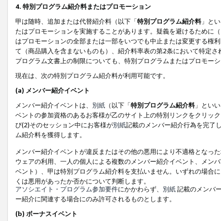
4. 特別プログラム紹介料またはプロモーション
甲は随時、追加または代替紹介料（以下「
特別プログラム紹介料
」とい
たはプロモーションを実施することがあります。疑義を避けるために（
はプロモーションの全部または一部をいつでも中止または変更する権利
て（商品購入を含まないものも）、紹介料率表の第2条において特定さ
プログラム文書上の制限についても、特別プログラムまたはプロモーシ
現在は、次の特別プログラム紹介料が利用可能です。
(a) メンバー紹介イベント
メンバー紹介イベントは、
別紙
（以下「
特別プログラム紹介料
」といい
ベントの参加資格のあるお客様が乙のサイト上の特別リンクをクリック
び(2)そのセッション中にお客様が
別紙
記載のメンバー紹介行為を完了
ム紹介料を獲得します。
メンバー紹介イベントが違反またはその他の悪用により不適格となった
ウェアの利用、一人の個人による複数のメンバー紹介イベント、メンバ
ベント）、甲は特別プログラム紹介料を支払いません。いずれの場合に
くは悪用があったか否かについて判断します。
アソシエイト・プログラム参加要件
にかかわらず、
別紙
記載のメンバー
ー紹介に関連する場合にのみ許可されるものとします。
(b) ボーナスイベント