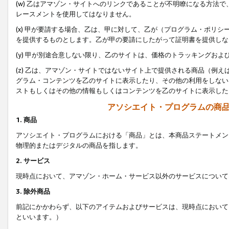
(w) 乙はアマゾン・サイトへのリンクであることが不明瞭になる方法
レースメントを使用してはなりません。
(x) 甲が要請する場合、乙は、甲に対して、乙が（プログラム・ポリ
を提供するものとします。乙が甲の要請にしたがって証明書を提供しな
(y) 甲が別途合意しない限り、乙のサイトは、価格のトラッキングお
(z) 乙は、アマゾン・サイトではないサイト上で提供される商品（例
グラム・コンテンツを乙のサイトに表示したり、その他の利用をしない
ストもしくはその他の情報もしくはコンテンツを乙のサイトに表示した
アソシエイト・プログラムの商
1. 商品
アソシエイト・プログラムにおける「商品」とは、本商品ステートメン
物理的またはデジタルの商品を指します。
2. サービス
現時点において、アマゾン・ホーム・サービス以外のサービスについて
3. 除外商品
前記にかかわらず、以下のアイテムおよびサービスは、現時点において
といいます。）