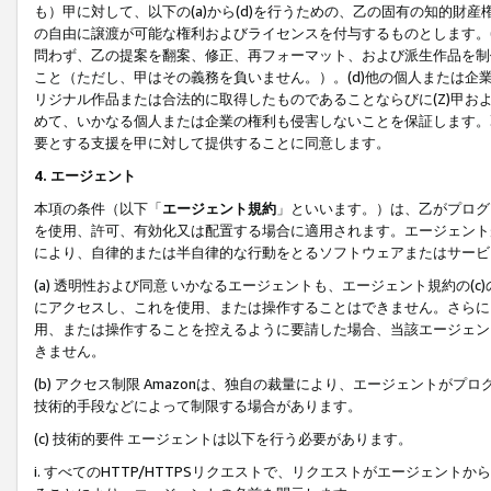
も）甲に対して、以下の(a)から(d)を行うための、乙の固有の知的
の自由に譲渡が可能な権利およびライセンスを付与するものとします。(
問わず、乙の提案を翻案、修正、再フォーマット、および派生作品を制
こと（ただし、甲はその義務を負いません。）。(d)他の個人または企
リジナル作品または合法的に取得したものであることならびに(Z)甲
めて、いかなる個人または企業の権利も侵害しないことを保証します。
要とする支援を甲に対して提供することに同意します。
4. エージェント
本項の条件（以下「
エージェント規約
」といいます。）は、乙がプログ
を使用、許可、有効化又は配置する場合に適用されます。エージェント
により、自律的または半自律的な行動をとるソフトウェアまたはサービ
(a) 透明性および同意 いかなるエージェントも、エージェント規約の
にアクセスし、これを使用、または操作することはできません。さらに、
用、または操作することを控えるように要請した場合、当該エージェン
きません。
(b) アクセス制限 Amazonは、独自の裁量により、エージェント
技術的手段などによって制限する場合があります。
(c) 技術的要件 エージェントは以下を行う必要があります。
i. すべてのHTTP/HTTPSリクエストで、リクエストがエージェ