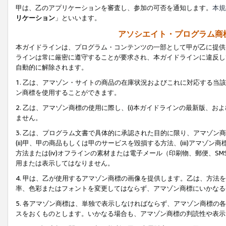
甲は、乙のアプリケーションを審査し、参加の可否を通知します。
本規
リケーション
」といいます。
アソシエイト・プログラム商
本ガイドラインは、プログラム・コンテンツの一部として甲が乙に提供
ラインは常に厳密に遵守することが要求され、本ガイドラインに違反し
自動的に解除されます。
1. 乙は、アマゾン・サイトの商品の在庫状況およびこれに対応する
ン商標を使用することができます。
2. 乙は、アマゾン商標の使用に際し、(i)本ガイドラインの最新版、およ
ません。
3. 乙は、プログラム文書で具体的に承認された目的に限り、アマゾン
(ii)甲、甲の商品もしくは甲のサービスを毀損する方法、(iii)アマ
方法または(iv)オフラインの素材または電子メール（印刷物、郵便、S
用または表示してはなりません。
4. 甲は、乙が使用するアマゾン商標の画像を提供します。乙は、方
率、色彩またはフォントを変更してはならず、アマゾン商標にいかなる
5. 各アマゾン商標は、単独で表示しなければならず、アマゾン商標
スをおくものとします。いかなる場合も、アマゾン商標の判読性や表示