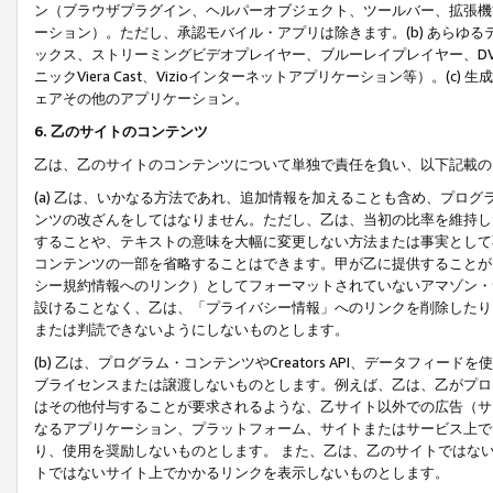
ン（ブラウザプラグイン、ヘルパーオブジェクト、ツールバー、拡張機
ーション）。ただし、承認モバイル・アプリは除きます。(b) あらゆ
ックス、ストリーミングビデオプレイヤー、ブルーレイプレイヤー、DVDプ
ニックViera Cast、Vizioインターネットアプリケーション等）。(
ェアその他のアプリケーション。
6. 乙のサイトのコンテンツ
乙は、乙のサイトのコンテンツについて単独で責任を負い、以下記載の
(a) 乙は、いかなる方法であれ、追加情報を加えることも含め、プロ
ンツの改ざんをしてはなりません。ただし、乙は、当初の比率を維持し
することや、テキストの意味を大幅に変更しない方法または事実として
コンテンツの一部を省略することはできます。甲が乙に提供することが
シー規約情報へのリンク）としてフォーマットされていないアマゾン・
設けることなく、乙は、「プライバシー情報」へのリンクを削除したり
または判読できないようにしないものとします。
(b) 乙は、プログラム・コンテンツやCreators API、データフ
ブライセンスまたは譲渡しないものとします。例えば、乙は、乙がプロ
はその他付与することが要求されるような、乙サイト以外での広告（サ
なるアプリケーション、プラットフォーム、サイトまたはサービス上で
り、使用を奨励しないものとします。 また、乙は、乙のサイトではな
トではないサイト上でかかるリンクを表示しないものとします。