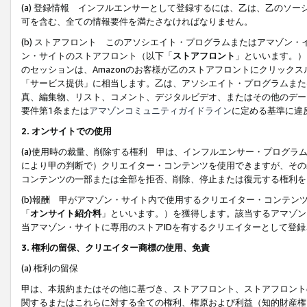
(a) 登録情報 インフルエンサーとして登録するには、乙は、乙のソ
可を含む、全ての情報要件を満たさなければなりません。
(b) ストアフロント このアソシエイト・プログラムまたはアマゾン
ン・サイトのストアフロント（以下「
ストアフロント
」といいます。）
のセッションは、Amazonのお客様が乙のストアフロントにクリック
「サービス提供」に相当します。乙は、アソシエイト・プログラムまた
真、編集物、リスト、コメント、デジタルビデオ、またはその他のデー
要件第1条または
アマゾンコミュニティガイドライン
に定める基準に違
2.
オンサイトでの使用
(a)使用時の裁量、削除する権利 甲は、インフルエンサー・プログラ
により甲の判断で）クリエイター・コンテンツを使用できますが、その
コンテンツの一部または全部を拒否、削除、停止または復元する権利を
(b)報酬 甲がアマゾン・サイト内で使用するクリエイター・コンテン
「
オンサイト紹介料
」といいます。）を獲得します。該当するアマゾン
当アマゾン・サイトに専用のストアIDを有するクリエイターとして登
3.
権利の留保、クリエイター商標の使用、免責
(a) 権利の留保
甲は、本規約またはその他に基づき、ストアフロント、ストアフロント
関するまたはこれらに対する全ての権利、権原および利益（知的財産権