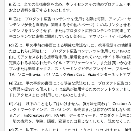
ii. 乙は、全ての仕様書類を含め、本ライセンスその他のプログラム
および資料を遵守するものとします。
iii. 乙は、プロダクト広告コンテンツを使用する際は毎回、アマゾ
ンテンツが最も直接的に関連するその他のページ）にのみリンクさせる
ンテンツをリンクさせず、またはプロダクト広告コンテンツに関連して
告コンテンツに密接に関連していない部分は、アマゾン・サイト以外の
(d) 乙は、甲の事前の書面による明確な承諾なしに、携帯電話その他
たはこれらに関連して、プロダクト広告コンテンツを使用しないものと
由してアクセスされる携帯端末用に最適化されていないサイト等の当該端
定義される承認されたモバイル・アプリケーション、または(3)いか
ブルまたは衛星ボックス、ストリーミングビデオプレイヤー、ブルーレイ
TV、ソニーBravia、パナソニックViera Cast、Vizioインター
(e) 乙は、甲の事前の書面による明確な承諾なしに、プロダクト広告
で商品を提供する個人もしくは企業が使用するためのソフトウェアもしくはその
ドにアクセスまたは利用しないものとします。
(f) 乙は、以下のことをしてはいけません。(i)方法を問わず、Creator
レクトマーケティング、スパミング、販売者または顧客が希望しない連
ること、(iii)Creators API、PA API、データフィード、プ
一切の表示を、削除、隠蔽、変更または見えなくしたり、読めなくした
(g) 乙は、以下のことをしたり、またはしようとしてはいけません。(