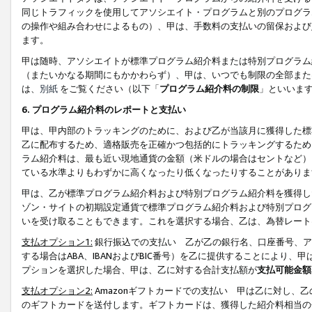
同じトラフィックを使用してアソシエイト・プログラムと別のプログラ
の操作や組み合わせによるもの）、甲は、手数料の支払いの留保および
ます。
甲は随時、アソシエイトが標準プログラム紹介料または特別プログラム
（またいかなる期間にもかかわらず）、甲は、いつでも制限の全部また
は、
別紙
をご覧ください（以下「
プログラム紹介料の制限
」といいま
6. プログラム紹介料のレポートと支払い
甲は、甲内部のトラッキングのために、および乙が当該月に獲得した標
乙に配布するため、適格販売を正確かつ包括的にトラッキングするため
ラム紹介料は、最も近い現地通貨の金額（米ドルの場合はセントなど）
ている水準よりもわずかに高くなったり低くなったりすることがありま
甲は、乙が標準プログラム紹介料および特別プログラム紹介料を獲得し
ゾン・サイトの初期設定通貨で標準プログラム紹介料および特別プログ
いを受け取ることもできます。これを選択する場合、乙は、為替レート
支払オプション1:
銀行振込での支払い 乙が乙の銀行名、口座番号、ア
する場合はABA、IBANおよびBIC番号）を乙に提供することにより
プションを選択した場合、甲は、乙に対する合計支払額が
支払可能金額
支払オプション2:
Amazonギフトカードでの支払い 甲は乙に対し、
のギフトカードを送付します。ギフトカードは、獲得した紹介料相当の