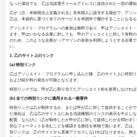
なった場合でも、乙は当該電子メールアドレスに送信された一切の通知
乙が［注：米租税法上定義される］非米国人に該当する場合で、アソシ
乙は、本規約に基づく全てのサービスを米国外で履行することになるも
アソシエイト・プログラムへの参加は無料であり、甲はアソシエイト・
ます。甲はいかなる企業に対しても、甲のアソシエイトに対して有料の
のため、このような企業が（アマゾンの名前を利用しようとする企業で
い。
2. 乙のサイト上のリンク
(a) 特別リンク
乙はアソシエイト・プログラムに申し込んだ後、乙のサイト上に特別リ
および紹介料の発生が可能となります。
特別リンクでは、甲が乙に割り当てたアソシエイトIDを使用しなけれ
(b) 全ての特別リンクに適用される一般要件
特別リンクは乙が制作するか、または甲が乙に対して提供することがで
た場合は、乙は乙のサイト上にある当該種類のリンクの表示を中止しな
配置、ならびに（乙が制作したか甲が乙に対して提供したかを問わず）
切なフォーマットを含むことを確認する責任を単独で負います。乙は、
別リンクは、乙のサイトから直接アクセスしなければなりません。例えば、