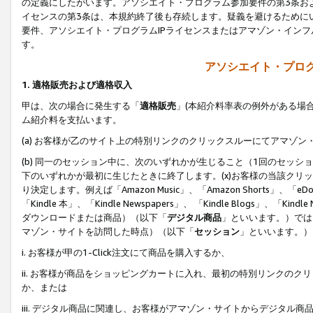
の定義にしたがいます。アソシエイト・プログラム参加要件の第3条お
イセンスの第3条は、本規約終了後も存続します。疑義を避けるためにい
要件、アソシエイト・プログラムIPライセンスまたはアマゾン・イン
す。
アソシエイト・プログ
1. 適格販売および適格収入
甲は、次の場合に発生する「
適格販売
」(本紹介料率表の例外がある場
ム紹介料を支払います。
(a) お客様が乙のサイト上の特別リンクのクリックスルーにてアマゾン
(b) 同一のセッション中に、次のいずれかが生じること（1回のセッ
下のいずれかが最初に生じたときに終了します。(x)お客様の当該クリッ
り決定します。例えば「Amazon Music」、「Amazon Shorts」、「eDo
「Kindle 本」、「Kindle Newspapers」、 「Kindle Blogs」、「
ダウンロードまたは商品）（以下「
デジタル商品
」といいます。）では
マゾン・サイトを訪問した時点）（以下「
セッション
」といいます。）
i. お客様が甲の1-Click注文にて商品を購入するか、
ii. お客様が商品をショッピングカートに入れ、最初の特別リンクの
か、または
iii. デジタル商品に関連し、お客様がアマゾン・サイトからデジタ