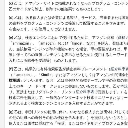
(c) 乙は、アマゾン・サイトに掲載されなくなったプログラム・コン
乙のサイトから除去、削除その他破棄するものとします。
(d) 乙は、ある個人または企業による製品、サービス、当事者または
の資料をプログラム・コンテンツに接近して配置することを含みます。
を含みます。）を使用してはなりません。
(e) 乙は、検索エンジンにおいて使用するために、アマゾン商標（
商標
「ammazon」、「amaozn」および「kindel」など）を購入
ん。当該検索エンジンが除外機能を有する場合、甲の要請があれば、甲
果に伴って乙の宣伝コンテンツを表示させるために使用するキーワード
入札による除外を要請等）ものとします。
(f) 乙は、結果的に有料検索広告が禁止有料プレースメント（
紹介料率
（「amazon」、「Kindle」またはアマゾンもしくはアマゾンの
標用語
」といいます。なお、乙は非包括的商標テーブルで甲の商標の非
上でのキーワード・オークションに参加しないものとします。乙が
本規
り、直接またはリダイレクト・リンク（
紹介料率表
で定義します。）を
検索広告を購入して、一般的なインターネット検索クエリーまたはキー
示されるよう検索エンジンにリンクを入稿することができます。
(g) 乙は、特別リンクの使用に伴い、いかなる個人または団体に対し
の他の組織への寄付その他の便益を含みます。）を提供しないものとし
個人または団体に奨励する「報奨」またはロイヤルティプログラムを実