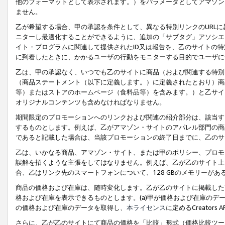
他のフォーマットとして表示されます。）をパラメータとしてアマゾン
ません。
乙が希望する場合、甲の承認を条件として、異なる特別リンクのURL
ニターし最適化することができるように、追加の「サブタグ」アソシエ
イト・プログラムに関連して提供されたID又は報告を、乙のサイトの
に到着したときに、かかるユーザの行動をモニターする目的でユーザに
乙は、甲の承認なく、いつでも乙のサイトに商品（および関連する特別
（商品ステートメント（以下に定義します。）に定義されたとおり）商
等）またはストアのホームページ（食料品等）を含みます。）と乙サイ
オリジナルコンテンツも含めなければなりません。
期間限定のプロモーションへのリンクおよび関連の紹介部分は、該当す
するものとします。例えば、乙がアマゾン・サイトのアパレル部門の商
であると記載した場合は、当該プロモーションの終了日までに、乙のサ
乙は、いかなる商品、アマゾン・サイト、または甲のポリシー、プロモ
誤解を招くような主張をしてはなりません。例えば、乙が乙のサイト上に
合、乙はリンク先のスマートフォンについて、128 GBのメモリーが
商品の価格および在庫は、随時変化します。乙が乙のサイトに掲載した
格および在庫を表示できるものとします。(a)甲が価格および在庫のデータを
の価格および在庫のデータを取得し、
本ライセンス
に定めるCreator
さらに、乙が乙のサイトにて商品の価格を「比較」形式（価格比較ツー