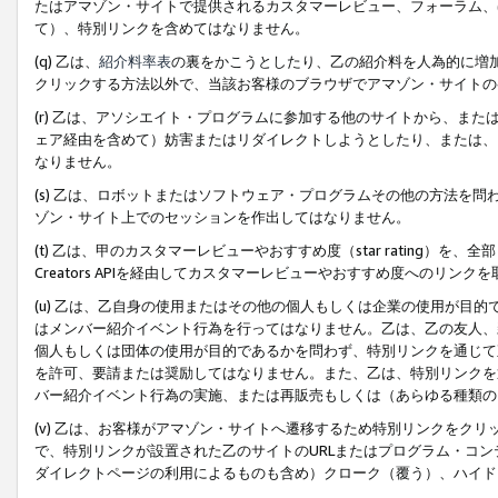
たはアマゾン・サイトで提供されるカスタマーレビュー、フォーラム、
て）、特別リンクを含めてはなりません。
(q) 乙は、
紹介料率表
の裏をかこうとしたり、乙の紹介料を人為的に増
クリックする方法以外で、当該お客様のブラウザでアマゾン・サイトの
(r) 乙は、アソシエイト・プログラムに参加する他のサイトから、ま
ェア経由を含めて）妨害またはリダイレクトしようとしたり、または、
なりません。
(s) 乙は、ロボットまたはソフトウェア・プログラムその他の方法を
ゾン・サイト上でのセッションを作出してはなりません。
(t) 乙は、甲のカスタマーレビューやおすすめ度（star rating
Creators APIを経由してカスタマーレビューやおすすめ度へのリンク
(u) 乙は、乙自身の使用またはその他の個人もしくは企業の使用が目
はメンバー紹介イベント行為を行ってはなりません。乙は、乙の友人、
個人もしくは団体の使用が目的であるかを問わず、特別リンクを通じて
を許可、要請または奨励してはなりません。また、乙は、特別リンクを
バー紹介イベント行為の実施、または再販売もしくは（あらゆる種類の
(v) 乙は、お客様がアマゾン・サイトへ遷移するため特別リンクをク
で、特別リンクが設置された乙のサイトのURLまたはプログラム・コ
ダイレクトページの利用によるものも含め）クローク（覆う）、ハイド