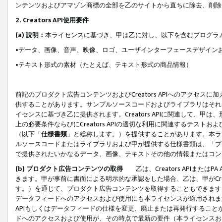
ンテンツおよびアマゾン商標の全部を乙のサイトから直ちに除去、削除
2. Creators API使用要件
(a) 説明：
本ライセンスに基づき、甲は乙に対し、以下を含むプログラ
•データ、画像、音声、映像、ロゴ、ユーザインターフェースデザイン
•テキスト形式の素材（たとえば、テキスト形式の商品情報）
前記のプロダクト広告コンテンツおよびCreators APIへのアクセスに
供することがあります。サンプルソースコードおよびライブラリはそれ
イセンスに基づき乙に提供されます。Creators APIに関連して
上の必要条件ならびにCreators APIの適切な利用に関連するテ
（以下「
仕様書類
」と総称します。）を提供することがあります。本ラ
ルソースコードまたはライブラリおよび甲が提供する仕様書類は、「プ
で提供されたいかなるデータ、画像、テキストその他の情報またはコン
(b) プロダクト広告コンテンツの取得
乙は、Creators APIま
きます。甲が事前に書面による明示的な承認をした場合、乙は、甲がCreator
す。）を通じて、プロダクト広告コンテンツを取得することもできます
データフィードへのアクセスおよび使用にも本ライセンスが適用されます。乙は
APIもしくはデータフィードの仕様を変更、廃止または再発行することがで
ドへのアクセスおよび使用が、その時点で最新の要件（本ライセンスお