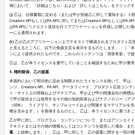
例において、「詳細はこちら」および「詳しくはこちら」をクリックす
(j) 乙は、仕様書類に定める（または甲が別途乙に対して通知する）
Creators APIもしくはPA APIに対してまたはCreators APIもしく
はPA APIにリクエスト送信を行うアプリケーションを作成し公開し
ーにも適用されます。
(k) 乙が乙のアプリケーション上でテキストで構成されるプロダクト
と見えるところに、以下の免責文言を表示するものとします。「［「本
ンにより提供されたものです。これらのコンテンツは「現状有姿」で提
乙は、乙が本ライセンスを遵守していることを確認するために甲が要求
3. 権利留保、乙の提案
本規約において明示的に定める制限されたライセンスを除いて、甲は、
ンツ、Creators API、PA API、データフィード、プロダクト
ト・サイト上の情報およびマテリアル、甲および甲の関連会社の商標お
て甲が提供または使用するその他の知的財産およびテクノロジー（アプ
（SDK）、ライブラリ、サンプルコードおよび関連するマテリアルを
権を含みます。）を留保するものとし、乙は、本ライセンスに基づきこ
乙が甲に対し、プログラム・コンテンツについて、またはアソシエイト
テキストまたはその他の情報もしくはコンテンツを提供した場合、また
案
」と総称します。）、乙は、甲に対して、乙の提案に関する一切の権