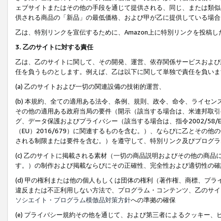
ェブサイトまたはその他の手段を通じて提供される、同じ、または類似
供される商品の「新品」の最低価格、および甲が乙に提供している場合
乙は、特別リンクを宣伝するために、Amazon上に特別リンクを投稿し
3. 乙のサイトに対する責任
乙は、乙のサイトに関して、その開発、運営、依存関係サービスおよび
任を負うものとします。例えば、乙は以下に関して単独で責任を負いま
(a) 乙のサイトおよび一切の関連設備の技術的運営、
(b) 本規約、全ての適用ある法令、条例、規則、政令、命令、ライセ
その他の適用ある政府当局の要件（開示（該当する場合は、米連邦取引
グ、データ保護およびプライバシー（該当する場合は、指令2002/58
（EU）2016/679）に関連するものを含む。）、ならびに乙とそ
される制限または要件を含む。）を遵守して、特別リンク及びプログラ
(c) 乙のサイトに掲載される素材（一切の商品説明およびその他の商
す。）の制作および掲載ならびにその正確性、完全性および適切性の確
(d) 甲の権利または他の個人もしくは団体の権利（著作権、商標、プ
違反または不正利用しない方法で、プログラム・コンテンツ、乙のサイ
ソシエイト・プログラム模倣品対策方針
への準拠の確保
(e) プライバシー規約その他を通じて、および第三者によるクッキー