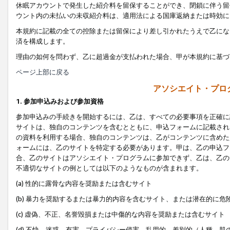
休眠アカウントで発生した紹介料を留保することができ、閉鎖に伴う留
ウント内の未払いの未収紹介料は、適用法による国庫返納または時効に
本規約に記載の全ての控除または留保により差し引かれたうえで乙にな
済を構成します。
理由の如何を問わず、乙に超過金が支払われた場合、甲が本規約に基づ
ページ上部に戻る
アソシエイト・プロ
1. 参加申込みおよび参加資格
参加申込みの手続きを開始するには、乙は、すべての必要事項を正確に
サイトは、独自のコンテンツを含むとともに、申込フォームに記載され
の資料を利用する場合、独自のコンテンツは、乙がコンテンツに含めた
ォームには、乙のサイトを特定する必要があります。甲は、乙の申込フ
合、乙のサイトはアソシエイト・プログラムに参加できず、乙は、乙の
不適切なサイトの例としては以下のようなものが含まれます。
(a) 性的に露骨な内容を奨励または含むサイト
(b) 暴力を奨励するまたは暴力的内容を含むサイト、または潜在的に
(c) 虚偽、不正、名誉毀損または中傷的な内容を奨励または含むサイト
(d) 不快、迷惑、有害、プライバシー侵害、乱用的、差別的（人種、