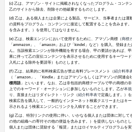
(c) 乙は、アマゾン・サイトに掲載されなくなったプログラム・コン
乙のサイトから除去、削除その他破棄するものとします。
(d) 乙は、ある個人または企業による製品、サービス、当事者または
の資料をプログラム・コンテンツに接近して配置することを含みます。
を含みます。）を使用してはなりません。
(e) 乙は、検索エンジンにおいて使用するために、アマゾン商標（
商標
「ammazon」、「amaozn」および「kindel」など）を購入
ん。当該検索エンジンが除外機能を有する場合、甲の要請があれば、甲
果に伴って乙の宣伝コンテンツを表示させるために使用するキーワード
入札による除外を要請等）ものとします。
(f) 乙は、結果的に有料検索広告が禁止有料プレースメント（
紹介料率
（「amazon」、「Kindle」またはアマゾンもしくはアマゾンの
標用語
」といいます。なお、乙は非包括的商標テーブルで甲の商標の非
上でのキーワード・オークションに参加しないものとします。乙が
本規
り、直接またはリダイレクト・リンク（
紹介料率表
で定義します。）を
検索広告を購入して、一般的なインターネット検索クエリーまたはキー
示されるよう検索エンジンにリンクを入稿することができます。
(g) 乙は、特別リンクの使用に伴い、いかなる個人または団体に対し
の他の組織への寄付その他の便益を含みます。）を提供しないものとし
個人または団体に奨励する「報奨」またはロイヤルティプログラムを実