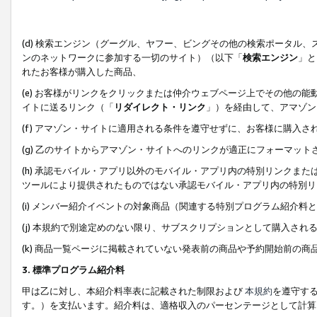
(d) 検索エンジン（グーグル、ヤフー、ビングその他の検索ポータル
ンのネットワークに参加する一切のサイト）（以下「
検索エンジン
」と
れたお客様が購入した商品、
(e) お客様がリンクをクリックまたは仲介ウェブページ上でその他の
イトに送るリンク（「
リダイレクト・リンク
」）を経由して、アマゾン
(f) アマゾン・サイトに適用される条件を遵守せずに、お客様に購入さ
(g) 乙のサイトからアマゾン・サイトへのリンクが適正にフォーマッ
(h) 承認モバイル・アプリ以外のモバイル・アプリ内の特別リンクまたはC
ツールにより提供されたものではない承認モバイル・アプリ内の特別リ
(i) メンバー紹介イベントの対象商品（関連する特別プログラム紹介料と
(j) 本規約で別途定めのない限り、サブスクリプションとして購入され
(k) 商品一覧ページに掲載されていない発表前の商品や予約開始前の商
3. 標準プログラム紹介料
甲は乙に対し、本紹介料率表に記載された制限および
本規約
を遵守す
す。）を支払います。紹介料は、適格収入のパーセンテージとして計算