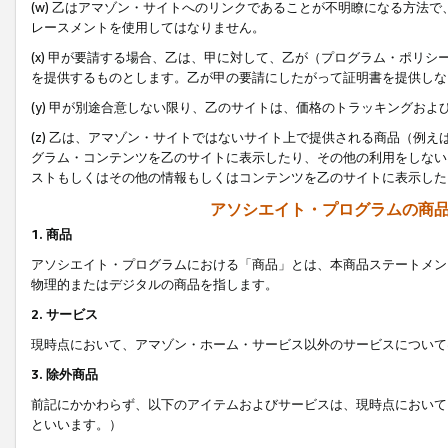
(w) 乙はアマゾン・サイトへのリンクであることが不明瞭になる方法
レースメントを使用してはなりません。
(x) 甲が要請する場合、乙は、甲に対して、乙が（プログラム・ポリ
を提供するものとします。乙が甲の要請にしたがって証明書を提供しな
(y) 甲が別途合意しない限り、乙のサイトは、価格のトラッキングお
(z) 乙は、アマゾン・サイトではないサイト上で提供される商品（例
グラム・コンテンツを乙のサイトに表示したり、その他の利用をしない
ストもしくはその他の情報もしくはコンテンツを乙のサイトに表示した
アソシエイト・プログラムの商
1. 商品
アソシエイト・プログラムにおける「商品」とは、本商品ステートメン
物理的またはデジタルの商品を指します。
2. サービス
現時点において、アマゾン・ホーム・サービス以外のサービスについて
3. 除外商品
前記にかかわらず、以下のアイテムおよびサービスは、現時点において
といいます。）