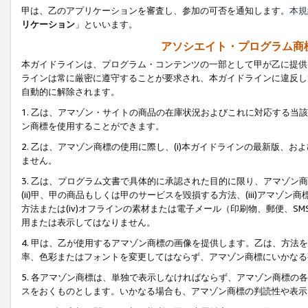
甲は、乙のアプリケーションを審査し、参加の可否を通知します。
本規
リケーション
」といいます。
アソシエイト・プログラム商
本ガイドラインは、プログラム・コンテンツの一部として甲が乙に提供
ラインは常に厳密に遵守することが要求され、本ガイドラインに違反し
自動的に解除されます。
1. 乙は、アマゾン・サイトの商品の在庫状況およびこれに対応する
ン商標を使用することができます。
2. 乙は、アマゾン商標の使用に際し、(i)本ガイドラインの最新版、およ
ません。
3. 乙は、プログラム文書で具体的に承認された目的に限り、アマゾン
(ii)甲、甲の商品もしくは甲のサービスを毀損する方法、(iii)アマ
方法または(iv)オフラインの素材または電子メール（印刷物、郵便、S
用または表示してはなりません。
4. 甲は、乙が使用するアマゾン商標の画像を提供します。乙は、方
率、色彩またはフォントを変更してはならず、アマゾン商標にいかなる
5. 各アマゾン商標は、単独で表示しなければならず、アマゾン商標
スをおくものとします。いかなる場合も、アマゾン商標の判読性や表示