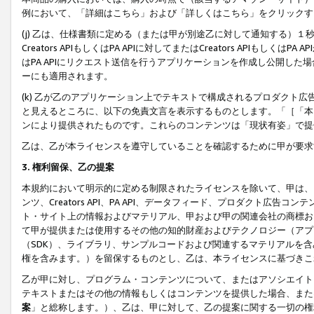
例において、「詳細はこちら」および「詳しくはこちら」をクリックす
(j) 乙は、仕様書類に定める（または甲が別途乙に対して通知する）
Creators APIもしくはPA APIに対してまたはCreators APIもしく
はPA APIにリクエスト送信を行うアプリケーションを作成し公開し
ーにも適用されます。
(k) 乙が乙のアプリケーション上でテキストで構成されるプロダクト
と見えるところに、以下の免責文言を表示するものとします。「［「本
ンにより提供されたものです。これらのコンテンツは「現状有姿」で提
乙は、乙が本ライセンスを遵守していることを確認するために甲が要求
3. 権利留保、乙の提案
本規約において明示的に定める制限されたライセンスを除いて、甲は、
ンツ、Creators API、PA API、データフィード、プロダクト
ト・サイト上の情報およびマテリアル、甲および甲の関連会社の商標お
て甲が提供または使用するその他の知的財産およびテクノロジー（アプ
（SDK）、ライブラリ、サンプルコードおよび関連するマテリアルを
権を含みます。）を留保するものとし、乙は、本ライセンスに基づきこ
乙が甲に対し、プログラム・コンテンツについて、またはアソシエイト
テキストまたはその他の情報もしくはコンテンツを提供した場合、また
案
」と総称します。）、乙は、甲に対して、乙の提案に関する一切の権