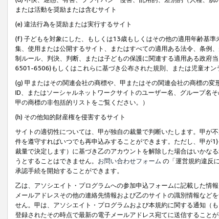
または活動を奨励または含むサイト
(e) 違法行為を奨励または実行するサイト
(f) 子どもを対象にした、もしくは13歳もしくはその他の適用年齢
集、使用または公開するサイト、またはすべての適用ある法令、条例、
制ルール、判決、判断、または子どもの保護に関連する適用ある政府当局の要
6501-6506)もしくはこれらに基づき公布された規則、または児童オ
(g) 甲またはその関連会社の商標や、甲またはその関連会社の商標の
ID、またはソーシャルネットワークサイトのユーザー名、グループ名
甲の商標の非包括的リストをご覧ください。）
(h) その他知的財産権を侵害するサイト
サイトの適切性については、甲が独自の裁量で判断いたします。甲が不
件を遵守すればいつでも再申込みすることができます。ただし、甲が1)
裁量で決定します）に基づき乙のアカウントを解除した場合はいかなる
うとすることはできません。
お問い合わせフォーム
の「運営規約違反に
承認手続を開始することができます。
乙は、アソシエイト・プログラムへの参加申込フォームに記載した情報
メールアドレスその他の連絡先情報および乙のサイトの識別情報などを
せん。甲は、アソシエイト・プログラムおよび本規約に関する通知（も
登録されたその時点で最新の電子メールアドレス宛てに送信することが