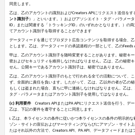
同意します。
乙は、乙のアカウントの識別およびCreators APIにリクエスト送
ント識別子
）」といいます。）およびアソシエイト・タグ・パラメータ（
ID」または関連する「トラッキングID」のいずれかとなります。）の両方
てアカウント識別子を取得することができます
データフィードを通じてプロダクト広告コンテンツを取得する場合、乙は、Cre
とします。乙は、データフィードの承認過程の一部として、乙のFeeds
甲は、乙のアカウント識別子を随時変更することがあります。秘密キー
密およびセキュリティを維持しなければなりません。乙は、乙の秘密キ
せん。公開キーであるアカウント識別子は、秘密ではありません。
乙は、乙のアカウント識別子のもとで行われる全ての活動について、こ
ず、全面的に責任を負います。したがって、乙は、乙以外の者が乙の秘
もしくは盗まれた場合、直ちに甲に連絡しなければなりません。乙は、
タグ・パラメータまたはアカウント識別子を使用してはなりません。
(c) 利用要件
Creators APIまたはPA APIにリクエスト送信を
乙は、下記の要件を遵守することに同意します。
i. 乙は、本ライセンスの条件に従いかつ本ライセンスの条件の明示的
ゾン・サイトの宣伝およびマーケティングならびにアマゾン・サイト上
たはそれ以外の方法で、Creators API、PA API、データフィー