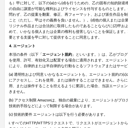
も）甲に対して、以下の(a)から(d)を行うための、乙の固有の知的
の自由に譲渡が可能な権利およびライセンスを付与するものとします。(
問わず、乙の提案を翻案、修正、再フォーマット、および派生作品を制
こと（ただし、甲はその義務を負いません。）。(d)他の個人または企
リジナル作品または合法的に取得したものであることならびに(Z)甲
めて、いかなる個人または企業の権利も侵害しないことを保証します。
要とする支援を甲に対して提供することに同意します。
4. エージェント
本項の条件（以下「
エージェント規約
」といいます。）は、乙がプログ
を使用、許可、有効化又は配置する場合に適用されます。エージェント
により、自律的または半自律的な行動をとるソフトウェアまたはサービ
(a) 透明性および同意 いかなるエージェントも、エージェント規約の
にアクセスし、これを使用、または操作することはできません。さらに、
用、または操作することを控えるように要請した場合、当該エージェン
きません。
(b) アクセス制限 Amazonは、独自の裁量により、エージェント
技術的手段などによって制限する場合があります。
(c) 技術的要件 エージェントは以下を行う必要があります。
i. すべてのHTTP/HTTPSリクエストで、リクエストがエージェ