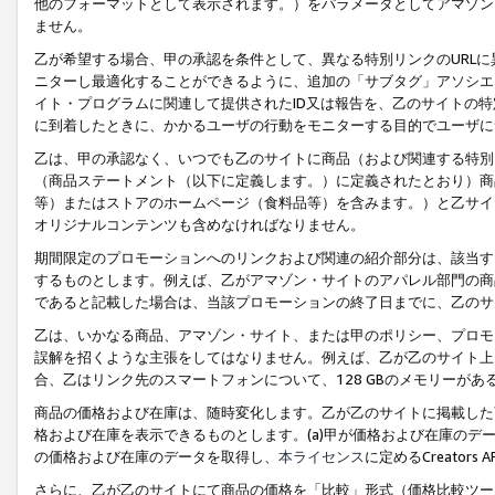
他のフォーマットとして表示されます。）をパラメータとしてアマゾン
ません。
乙が希望する場合、甲の承認を条件として、異なる特別リンクのURL
ニターし最適化することができるように、追加の「サブタグ」アソシエ
イト・プログラムに関連して提供されたID又は報告を、乙のサイトの
に到着したときに、かかるユーザの行動をモニターする目的でユーザに
乙は、甲の承認なく、いつでも乙のサイトに商品（および関連する特別
（商品ステートメント（以下に定義します。）に定義されたとおり）商
等）またはストアのホームページ（食料品等）を含みます。）と乙サイ
オリジナルコンテンツも含めなければなりません。
期間限定のプロモーションへのリンクおよび関連の紹介部分は、該当す
するものとします。例えば、乙がアマゾン・サイトのアパレル部門の商
であると記載した場合は、当該プロモーションの終了日までに、乙のサ
乙は、いかなる商品、アマゾン・サイト、または甲のポリシー、プロモ
誤解を招くような主張をしてはなりません。例えば、乙が乙のサイト上に
合、乙はリンク先のスマートフォンについて、128 GBのメモリーが
商品の価格および在庫は、随時変化します。乙が乙のサイトに掲載した
格および在庫を表示できるものとします。(a)甲が価格および在庫のデータを
の価格および在庫のデータを取得し、
本ライセンス
に定めるCreator
さらに、乙が乙のサイトにて商品の価格を「比較」形式（価格比較ツー