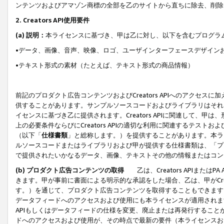
ンテンツおよびアマゾン商標の全部を乙のサイトから直ちに除去、削除
2. Creators API使用要件
(a) 説明：
本ライセンスに基づき、甲は乙に対し、以下を含むプログラ
•データ、画像、音声、映像、ロゴ、ユーザインターフェースデザイン
•テキスト形式の素材（たとえば、テキスト形式の商品情報）
前記のプロダクト広告コンテンツおよびCreators APIへのアクセスに
供することがあります。サンプルソースコードおよびライブラリはそれ
イセンスに基づき乙に提供されます。Creators APIに関連して
上の必要条件ならびにCreators APIの適切な利用に関連するテ
（以下「
仕様書類
」と総称します。）を提供することがあります。本ラ
ルソースコードまたはライブラリおよび甲が提供する仕様書類は、「プ
で提供されたいかなるデータ、画像、テキストその他の情報またはコン
(b) プロダクト広告コンテンツの取得
乙は、Creators APIま
きます。甲が事前に書面による明示的な承認をした場合、乙は、甲がCreator
す。）を通じて、プロダクト広告コンテンツを取得することもできます
データフィードへのアクセスおよび使用にも本ライセンスが適用されます。乙は
APIもしくはデータフィードの仕様を変更、廃止または再発行することがで
ドへのアクセスおよび使用が、その時点で最新の要件（本ライセンスお