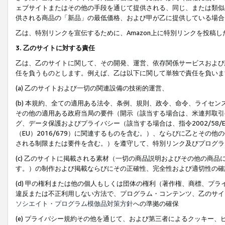
ェブサイトまたはその他の手段を通じて提供される、同じ、または類似
供される商品の「新品」の最低価格、および甲が乙に提供している場合
乙は、特別リンクを宣伝するために、Amazon上に特別リンクを投稿し
3. 乙のサイトに対する責任
乙は、乙のサイトに関して、その開発、運営、依存関係サービスおよび
任を負うものとします。例えば、乙は以下に関して単独で責任を負いま
(a) 乙のサイトおよび一切の関連設備の技術的運営、
(b) 本規約、全ての適用ある法令、条例、規則、政令、命令、ライセ
その他の適用ある政府当局の要件（開示（該当する場合は、米連邦取引
グ、データ保護およびプライバシー（該当する場合は、指令2002/58
（EU）2016/679）に関連するものを含む。）、ならびに乙とそ
される制限または要件を含む。）を遵守して、特別リンク及びプログラ
(c) 乙のサイトに掲載される素材（一切の商品説明およびその他の商
す。）の制作および掲載ならびにその正確性、完全性および適切性の確
(d) 甲の権利または他の個人もしくは団体の権利（著作権、商標、プ
違反または不正利用しない方法で、プログラム・コンテンツ、乙のサイ
ソシエイト・プログラム模倣品対策方針
への準拠の確保
(e) プライバシー規約その他を通じて、および第三者によるクッキー