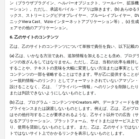
ン（ブラウザプラグイン、ヘルパーオブジェクト、ツールバー、拡張機
ーション）。ただし、承認モバイル・アプリは除きます。(b) あらゆ
ックス、ストリーミングビデオプレイヤー、ブルーレイプレイヤー、DVDプ
ニックViera Cast、Vizioインターネットアプリケーション等）。(
ェアその他のアプリケーション。
6. 乙のサイトのコンテンツ
乙は、乙のサイトのコンテンツについて単独で責任を負い、以下記載の
(a) 乙は、いかなる方法であれ、追加情報を加えることも含め、プロ
ンツの改ざんをしてはなりません。ただし、乙は、当初の比率を維持し
することや、テキストの意味を大幅に変更しない方法または事実として
コンテンツの一部を省略することはできます。甲が乙に提供することが
シー規約情報へのリンク）としてフォーマットされていないアマゾン・
設けることなく、乙は、「プライバシー情報」へのリンクを削除したり
または判読できないようにしないものとします。
(b) 乙は、プログラム・コンテンツやCreators API、データフ
ブライセンスまたは譲渡しないものとします。例えば、乙は、乙がプロ
はその他付与することが要求されるような、乙サイト以外での広告（サ
なるアプリケーション、プラットフォーム、サイトまたはサービス上で
り、使用を奨励しないものとします。 また、乙は、乙のサイトではな
トではないサイト上でかかるリンクを表示しないものとします。