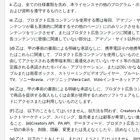
ii. 乙は、全ての仕様書類を含め、本ライセンスその他のプログラム
および資料を遵守するものとします。
iii. 乙は、プロダクト広告コンテンツを使用する際は毎回、アマゾ
ンテンツが最も直接的に関連するその他のページ）にのみリンクさせる
ンテンツをリンクさせず、またはプロダクト広告コンテンツに関連して
告コンテンツに密接に関連していない部分は、アマゾン・サイト以外の
(d) 乙は、甲の事前の書面による明確な承諾なしに、携帯電話その他
たはこれらに関連して、プロダクト広告コンテンツを使用しないものと
由してアクセスされる携帯端末用に最適化されていないサイト等の当該端
定義される承認されたモバイル・アプリケーション、または(3)いか
ブルまたは衛星ボックス、ストリーミングビデオプレイヤー、ブルーレイ
TV、ソニーBravia、パナソニックViera Cast、Vizioインター
(e) 乙は、甲の事前の書面による明確な承諾なしに、プロダクト広告
で商品を提供する個人もしくは企業が使用するためのソフトウェアもしくはその
ドにアクセスまたは利用しないものとします。
(f) 乙は、以下のことをしてはいけません。(i)方法を問わず、Creator
レクトマーケティング、スパミング、販売者または顧客が希望しない連
ること、(iii)Creators API、PA API、データフィード、プ
一切の表示を、削除、隠蔽、変更または見えなくしたり、読めなくした
(g) 乙は、以下のことをしたり、またはしようとしてはいけません。(