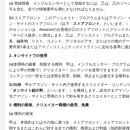
(a) 登録情報 インフルエンサーとして登録するには、乙は、乙のソ
可を含む、全ての情報要件を満たさなければなりません。
(b) ストアフロント このアソシエイト・プログラムまたはアマゾン
ン・サイトのストアフロント（以下「
ストアフロント
」といいます。）
のセッションは、Amazonのお客様が乙のストアフロントにクリック
「サービス提供」に相当します。乙は、アソシエイト・プログラムまた
真、編集物、リスト、コメント、デジタルビデオ、またはその他のデー
要件第1条または
アマゾンコミュニティガイドライン
に定める基準に違
2.
オンサイトでの使用
(a)使用時の裁量、削除する権利 甲は、インフルエンサー・プログラ
により甲の判断で）クリエイター・コンテンツを使用できますが、その
コンテンツの一部または全部を拒否、削除、停止または復元する権利を
(b)報酬 甲がアマゾン・サイト内で使用するクリエイター・コンテン
「
オンサイト紹介料
」といいます。）を獲得します。該当するアマゾン
当アマゾン・サイトに専用のストアIDを有するクリエイターとして登
3.
権利の留保、クリエイター商標の使用、免責
(a) 権利の留保
甲は、本規約またはその他に基づき、ストアフロント、ストアフロント
関するまたはこれらに対する全ての権利、権原および利益（知的財産権