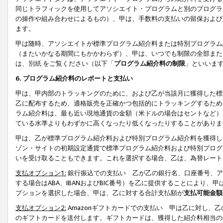
同じトラフィックを使用してアソシエイト・プログラムと別のプログラ
の操作や組み合わせによるもの）、甲は、手数料の支払いの留保および
ます。
甲は随時、アソシエイトが標準プログラム紹介料または特別プログラム
（またいかなる期間にもかかわらず）、甲は、いつでも制限の全部また
は、
別紙
をご覧ください（以下「
プログラム紹介料の制限
」といいま
6. プログラム紹介料のレポートと支払い
甲は、甲内部のトラッキングのために、および乙が当該月に獲得した標
乙に配布するため、適格販売を正確かつ包括的にトラッキングするため
ラム紹介料は、最も近い現地通貨の金額（米ドルの場合はセントなど）
ている水準よりもわずかに高くなったり低くなったりすることがありま
甲は、乙が標準プログラム紹介料および特別プログラム紹介料を獲得し
ゾン・サイトの初期設定通貨で標準プログラム紹介料および特別プログ
いを受け取ることもできます。これを選択する場合、乙は、為替レート
支払オプション1:
銀行振込での支払い 乙が乙の銀行名、口座番号、ア
する場合はABA、IBANおよびBIC番号）を乙に提供することにより
プションを選択した場合、甲は、乙に対する合計支払額が
支払可能金額
支払オプション2:
Amazonギフトカードでの支払い 甲は乙に対し、
のギフトカードを送付します。ギフトカードは、獲得した紹介料相当の