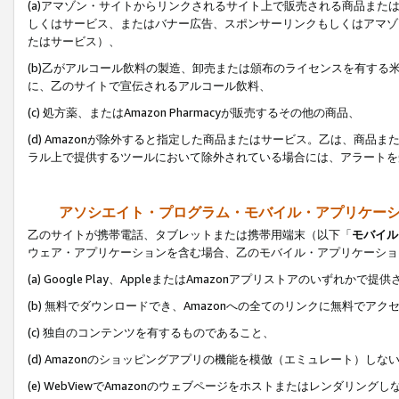
(a)アマゾン・サイトからリンクされるサイト上で販売される商品またはサ
しくはサービス、またはバナー広告、スポンサーリンクもしくはアマゾ
たはサービス）、
(b)乙がアルコール飲料の製造、卸売または頒布のライセンスを有す
に、乙のサイトで宣伝されるアルコール飲料、
(c) 処方薬、またはAmazon Pharmacyが販売するその他の商品、
(d) Amazonが除外すると指定した商品またはサービス。乙は、商品また
ラル上で提供するツールにおいて除外されている場合には、アラートを
アソシエイト・プログラム・モバイル・アプリケー
乙のサイトが携帯電話、タブレットまたは携帯用端末（以下「
モバイル
ウェア・アプリケーションを含む場合、乙のモバイル・アプリケーショ
(a) Google Play、AppleまたはAmazonアプリストアのいずれかで
(b) 無料でダウンロードでき、Amazonへの全てのリンクに無料でアク
(c) 独自のコンテンツを有するものであること、
(d) Amazonのショッピングアプリの機能を模倣（エミュレート）しな
(e) WebViewでAmazonのウェブページをホストまたはレンダリング