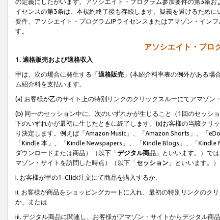
の定義にしたがいます。アソシエイト・プログラム参加要件の第3条お
イセンスの第3条は、本規約終了後も存続します。疑義を避けるためにい
要件、アソシエイト・プログラムIPライセンスまたはアマゾン・イン
す。
アソシエイト・プログ
1. 適格販売および適格収入
甲は、次の場合に発生する「
適格販売
」(本紹介料率表の例外がある場
ム紹介料を支払います。
(a) お客様が乙のサイト上の特別リンクのクリックスルーにてアマゾン
(b) 同一のセッション中に、次のいずれかが生じること（1回のセッ
下のいずれかが最初に生じたときに終了します。(x)お客様の当該クリッ
り決定します。例えば「Amazon Music」、「Amazon Shorts」、「eDo
「Kindle 本」、「Kindle Newspapers」、 「Kindle Blogs」、「
ダウンロードまたは商品）（以下「
デジタル商品
」といいます。）では
マゾン・サイトを訪問した時点）（以下「
セッション
」といいます。）
i. お客様が甲の1-Click注文にて商品を購入するか、
ii. お客様が商品をショッピングカートに入れ、最初の特別リンクの
か、または
iii. デジタル商品に関連し、お客様がアマゾン・サイトからデジタ