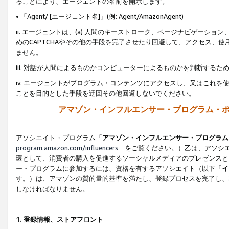
ることにより、エージェントの名前を開示します。
• 「Agent/ [エージェント名]」(例: Agent/AmazonAgent)
ii. エージェントは、(a) 人間のキーストローク、ページナビゲーシ
めのCAPTCHAやその他の手段を完了させたり回避して、アクセス、
ません。
iii. 対話が人間によるものかコンピューターによるものかを判断する
iv. エージェントがプログラム・コンテンツにアクセスし、又はこれ
ことを目的とした手段を迂回その他回避しないでください。
アマゾン・インフルエンサー・プログラム・
アソシエイト・プログラム「
アマゾン・インフルエンサー・プログラム
program.amazon.com/influencers
をご覧ください。）乙は、アソシエ
環として、消費者の購入を促進するソーシャルメディアのプレゼンスと
ー・プログラムに参加するには、資格を有するアソシエイト（以下「
イ
す。）は、アマゾンの質的量的基準を満たし、登録プロセスを完了し、
しなければなりません。
1.
登録情報、ストアフロント