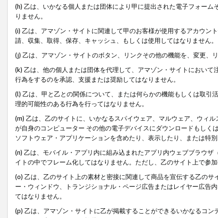
(h) 乙は、いかなる個人または団体により甲に提出された電子フォー
りません。
(i) 乙は、アマゾン・サイトに関連して甲のお客様が使用するアカウ
請、収集、取得、保存、キャッシュ、もしくは使用してはなりません。
(j) 乙は、アマゾン・サイトのボタン、リンクその他の機能を、変更
(k) 乙は、他の個人または団体を代理して、アマゾン・サイトにおい
行為をするのを承認、支援または奨励してはなりません。
(l) 乙は、甲と乙との関係について、または何らかの機能もしくは取
理的可能性のある行為を行ってはなりません。
(m) 乙は、乙のサイトに、いかなるスパイウェア、マルウェア、ウィ
が自身のコンピューター その他の電子デバイスにダウンロードもしく
ソフトウェア・アプリケーションを含めたり、表示したり、または特別
(n) 乙は、モバイル・アプリ内に組み込まれたアプリ内ウェブブラウザ
イトの中でフレーム化してはなりません。ただし、乙のサイト上で参加
(o) 乙は、乙のサイト上の素材と密接に関連して商品を宣伝する乙の
ー・ウィンドウ、トランジショナル・ページ広告またはレイヤー広告内
てはなりません。
(p) 乙は、アマゾン・サイトに乙が掲載することができるいかなるコ