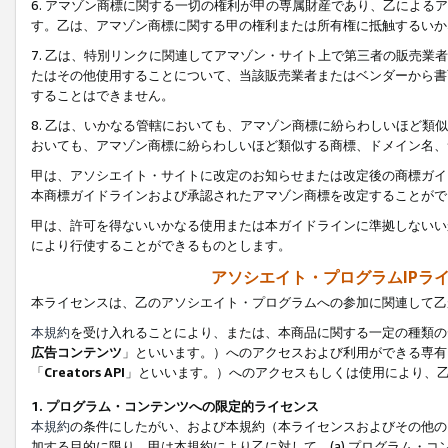
6. アマゾン商標に関する一切の権利が甲の専属財産であり、乙によ
す。乙は、アマゾン商標に関する甲の権利または所有権に抵触するいか
7. 乙は、特別リンクに関連してアマゾン・サイト上で第三者の販売
たはその他使用することについて、当該販売業者またはベンダーから書
することはできません。
8. 乙は、いかなる管轄においても、アマゾン商標に紛らわしいほど
おいても、アマゾン商標に紛らわしいほど類似する商標、ドメイン名、
甲は、アソシエイト・サイトに改定のお知らせまたは改定後の商標ガイ
本商標ガイドラインおよび承認されたアマゾン商標を改定することがで
甲は、許可を得ないいかなる使用または本ガイドラインに準拠しないい
により行使することができるものとします。
アソシエイト・プログラムIPラ
本ライセンスは、乙のアソシエイト・プログラムへの参加に関連して乙
本規約
を受け入れることにより、または、本商品に関する一定の種類の
広告コンテンツ
」といいます。）へのアクセスおよび利用ができる専有
「
Creators API
」といいます。）へのアクセスもしくは使用により、
1. プログラム・コンテンツへの限定的ライセンス
本規約
の条件にしたがい、および本規約（本ライセンスおよびその他の
加する目的に限り、甲は本規約により乙に対して、(a) プログラム・コ