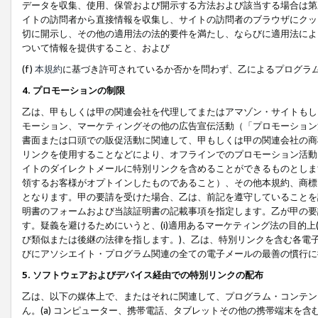
データを収集、使用、保管および開示する方法および該当する場合は第
イトの訪問者から直接情報を収集し、サイトの訪問者のブラウザにクッ
切に開示し、その他の適用法の法的要件を満たし、ならびに適用法によ
ついて情報を提供すること、および
(f)
本規約
に基づき許可されているか否かを問わず、乙によるプログラ
4. プロモーションの制限
乙は、甲もしくは甲の関連会社を代理してまたはアマゾン・サイトもし
モーション、マーケティングその他の広告宣伝活動（「プロモーション
書面または口頭での販促活動に関連して、甲もしくは甲の関連会社の商
リンクを使用することなどにより、オフラインでのプロモーション活動
イトのダイレクトメールに特別リンクを含めることができるものとしま
領するお客様がオプトインしたものであること）、その他本規約、商標
となります。甲の要請を受けた場合、乙は、前記を遵守していることを
明書のフォームおよび当該証明書の記載事項を指定します。乙が甲の要
す。疑義を避けるためにいうと、(i)適用あるマーケティング法の目的上(例
び類似または後継の法律を指します。)、乙は、特別リンクを含む各電子
びにアソシエイト・プログラム関連の全ての電子メールの最善の慣行に
5. ソフトウェアおよびデバイス経由での特別リンクの配布
乙は、以下の媒体上で、またはそれに関連して、プログラム・コンテン
ん。(a) コンピューター、携帯電話、タブレットその他の携帯端末を