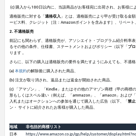
(c) 購入から180日以内に、当該商品がお客様宛に出荷され、お客
適格販売に対する「
適格収入
」とは、適格販売により甲が受け取る金額
ービス料、クレジット［注：Amazonポイントを含みます］、リベー
2. 不適格販売
前記にも関わらず、適格販売が、アソシエイト・プログラム紹介料率表
るその他の条件、仕様書、ステートメントおよびポリシー（以下「
プロ
ります 。
さらに、以下の購入は適格販売の要件を満たすようにみえても、不適格
(a)
本規約
の解除後に購入された商品、
(b) 注文が取り消され、返品または返金が開始された商品、
(c) 「アマゾン」、「Kindle」またはその他のアマゾン商標（甲
形もしくはスペル違い（例えば、「ammazon」、「amaozn」およ
入札またはオークションへの参加を通じて購入した広告（以下、「
禁止
ン・ サイトに紹介されたお客様が購入した商品、
地域
非包括的商標リスト
日本
https://www.amazon.co.jp/gp/help/customer/display.html