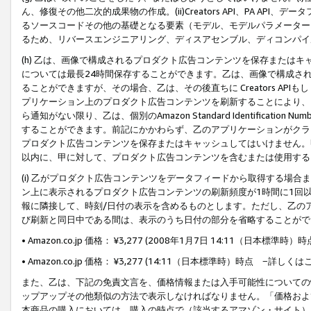
ん、修復その他二次的成果物の作成。(ii)Creators API、PA 
るソースコードその他の基礎となる要素（モデル、モデルパラメーター
るため、リバースエンジニアリング、ディスアセンブル、ディコンパイ
(h) 乙は、画像で構成されるプロダクト広告コンテンツを保存または
については最長24時間保存することができます。乙は、画像で構成さ
ることができますが、その場合、乙は、その後直ちに Creators AP
プリケーション上のプロダクト広告コンテンツを刷新することにより、
ら通知がない限り、乙は、個別のAmazon Standard Identification Nu
することができます。前記にかかわらず、乙のアプリケーションがクラ
プロダクト広告コンテンツを保存またはキャッシュしてはいけません。
以内に、甲に対して、プロダクト広告コンテンツを含むまたは使用する
(i) 乙がプロダクト広告コンテンツをデータフィードから取得する場合または
ン上に表示されるプロダクト広告コンテンツの刷新頻度が1時間に1回
報に隣接して、時刻/日付の表示を含めるものとします。ただし、乙の
び刷新と同日中である間は、表示のうち日付の部分を省略することがで
• Amazon.co.jp 価格： ¥3,277 (2008年1月7日 14:11（日本標準
• Amazon.co.jp 価格： ¥3,277 (14:11（日本標準時）時点 −詳しくは
また、乙は、下記の免責文言を、価格情報または入手可能性についての
ップアップその他類似の方法で表示しなければなりません。「価格およ
本商品の購入においては、購入の時点で（該当するアマゾン・サイト）