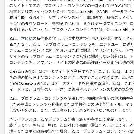
のサイト上でのみ、プログラム・コンテンツの一部として甲が乙に対し
様書および本ライセンスを遵守してCreators API、PA API、
取消可能、譲渡不可、サブライセンス不可、非独占的、無償のライセン
テンツのダウンロード、複製その他利用、またはデータマイニング、ロ
を避けるためにいうと、プログラム・コンテンツには、Creators AP
乙は、
本規約
の条件を遵守し、かつ本規約で付与された明示的なライセ
ることなく、乙は、(a)プログラム・コンテンツを、エンドユーザに
グラム・コンテンツに対してまたはこれに関連してリンクしたり、アマ
サイトのうちプログラム・コンテンツに密接に関連しない部分には、ア
コンテンツを、アマゾン・サイトの関連の商品詳細ページまたは他の関
Creators APIまたはデータフィードを利用することにより、乙は、
その他の情報およびコンテンツにアクセスすることができます。乙がこ
ためにCreators APIまたはデータフィードを利用する場合、乙は、こ
ィード（または同等のサービス）に適用されるライセンス契約の規定を
乙は、プログラム・コンテンツを使用して、知的財産権その他法的権利
したAI生成コンテンツを直接的または間接的に大規模言語モデル、マ
しないものとし、また、第三者をしてこれを行わせないものとします。
本ライセンスは、乙がプログラム文書（紹介料率表にて定義します。）
終了します。さらに、甲は、乙に対して書面で通知することにより、本
場合または甲が随時要請する場合、乙は、プログラム・コンテンツ（Cre