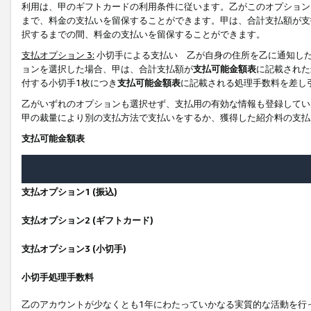
利用は、甲のギフトカードの利用条件に従います。乙がこのオプション
まで、料金の支払いを留保することができます。甲は、合計支払額が支
択するまでの間、料金の支払いを留保することができます。
支払オプション 3:
小切手による支払い 乙が自身の住所を乙に通知し
ョンを選択した場合、甲は、合計支払額が
支払可能金額表
に記載された
付する小切手1枚につき
支払可能金額表
に記載される処理手数料を差し
乙がいずれのオプションも選択せず、支払用の有効な情報も登録してい
甲の裁量により別の支払方法で支払いをするか、獲得した紹介料の支払
支払可能金額表
支払オプション1 (振込)
支払オプション2 (ギフトカード)
支払オプション3 (小切手)
小切手処理手数料
乙のアカウントが少なくとも1年にわたっていかなる実質的な活動を行