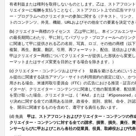
有者利益または権利を取得しないものとします。乙は、ストアフロントに
リエイターに報酬を支払うことなく、ストアフロント上での広告マテリア
ー・プログラムへのクリエイターの参加に関する（テキスト、リンク、
トのコンテンツ、外見、機能、URLおよびその他全ての要素を決定で
(b) クリエイター商標のライセンス 乙は甲に対し、本インフルエン
の最長期間にわたり、甲に対してパブリック・プロフィールへのリンク
に関連して甲に提供される乙の名前、写真、ロゴ、その他の商標（以下
複製、再生、翻案、翻訳、引用、再フォーマット、配信、送信および表
甲はクリエイター商標についてクリエイターが提供した形状から変更し
ーマットまたはサイズ変更を目的とする場合を除きます。）
(c) クリエイター・コンテンツおよびサイト 疑義を避けるためにい
ル提出に関連する該当アマゾン・サイトの利用規約の規定に従い、かつ、
用される場合、米連邦取引委員会（FTC）の広告における推奨・証言
イターが、クリエイター・コンテンツに関連して他の製造業者、配信業
を受け取った場合、クリエイターは、(「#Ad」または「#Sponsor
り決めに関する全ての適用ある法律、政省令、規則、規制、命令、許認
を、開示に関連するものを含めて、遵守する責任も負います。
(d) 免責
甲は、ストアフロントおよびクリエイター・コンテンツの作
クリエイター・コンテンツに対する全ての請求、損害、損失、責任、費
ンサーならびに甲およびこれら各社の従業員、役員、取締役および代表