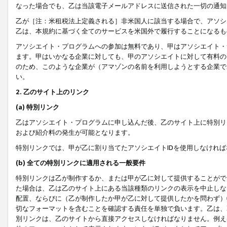
なった場合でも、乙は当該電子メールアドレスに送信された一切の通知
乙が［注：米租税法上定義される］非米国人に該当する場合で、アソシ
乙は、本規約に基づく全てのサービスを米国外で履行することになるも
アソシエイト・プログラムへの参加は無料であり、甲はアソシエイト・
ます。甲はいかなる企業に対しても、甲のアソシエイトに対して有料の
のため、このような企業が（アマゾンの名前を利用しようとする企業で
い。
2. 乙のサイト上のリンク
(a) 特別リンク
乙はアソシエイト・プログラムに申し込んだ後、乙のサイト上に特別リ
および紹介料の発生が可能となります。
特別リンクでは、甲が乙に割り当てたアソシエイトIDを使用しなけれ
(b) 全ての特別リンクに適用される一般要件
特別リンクは乙が制作するか、または甲が乙に対して提供することがで
た場合は、乙は乙のサイト上にある当該種類のリンクの表示を中止しな
配置、ならびに（乙が制作したか甲が乙に対して提供したかを問わず）
切なフォーマットを含むことを確認する責任を単独で負います。乙は、
別リンクは、乙のサイトから直接アクセスしなければなりません。例えば、