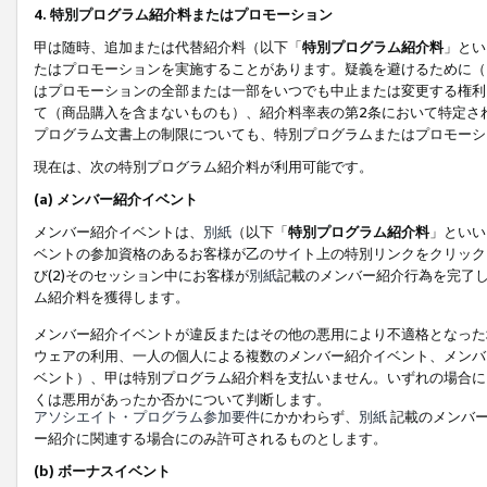
4. 特別プログラム紹介料またはプロモーション
甲は随時、追加または代替紹介料（以下「
特別プログラム紹介料
」とい
たはプロモーションを実施することがあります。疑義を避けるために（
はプロモーションの全部または一部をいつでも中止または変更する権利
て（商品購入を含まないものも）、紹介料率表の第2条において特定さ
プログラム文書上の制限についても、特別プログラムまたはプロモーシ
現在は、次の特別プログラム紹介料が利用可能です。
(a) メンバー紹介イベント
メンバー紹介イベントは、
別紙
（以下「
特別プログラム紹介料
」といい
ベントの参加資格のあるお客様が乙のサイト上の特別リンクをクリック
び(2)そのセッション中にお客様が
別紙
記載のメンバー紹介行為を完了
ム紹介料を獲得します。
メンバー紹介イベントが違反またはその他の悪用により不適格となった
ウェアの利用、一人の個人による複数のメンバー紹介イベント、メンバ
ベント）、甲は特別プログラム紹介料を支払いません。いずれの場合に
くは悪用があったか否かについて判断します。
アソシエイト・プログラム参加要件
にかかわらず、
別紙
記載のメンバー
ー紹介に関連する場合にのみ許可されるものとします。
(b) ボーナスイベント