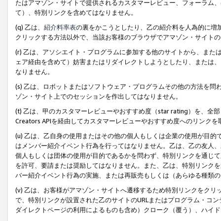
たはアマゾン・サイトで提供されるカスタマーレビュー、フォーラム、
て）、特別リンクを含めてはなりません。
(q) 乙は、
紹介料率表
の裏をかこうとしたり、乙の紹介料を人為的に増
クリックする方法以外で、当該お客様のブラウザでアマゾン・サイトの
(r) 乙は、アソシエイト・プログラムに参加する他のサイトから、ま
ェア経由を含めて）妨害またはリダイレクトしようとしたり、または、
なりません。
(s) 乙は、ロボットまたはソフトウェア・プログラムその他の方法を
ゾン・サイト上でのセッションを作出してはなりません。
(t) 乙は、甲のカスタマーレビューやおすすめ度（star rating
Creators APIを経由してカスタマーレビューやおすすめ度へのリンク
(u) 乙は、乙自身の使用またはその他の個人もしくは企業の使用が目
はメンバー紹介イベント行為を行ってはなりません。乙は、乙の友人、
個人もしくは団体の使用が目的であるかを問わず、特別リンクを通じて
を許可、要請または奨励してはなりません。また、乙は、特別リンクを
バー紹介イベント行為の実施、または再販売もしくは（あらゆる種類の
(v) 乙は、お客様がアマゾン・サイトへ遷移するため特別リンクをク
で、特別リンクが設置された乙のサイトのURLまたはプログラム・コ
ダイレクトページの利用によるものも含め）クローク（覆う）、ハイド