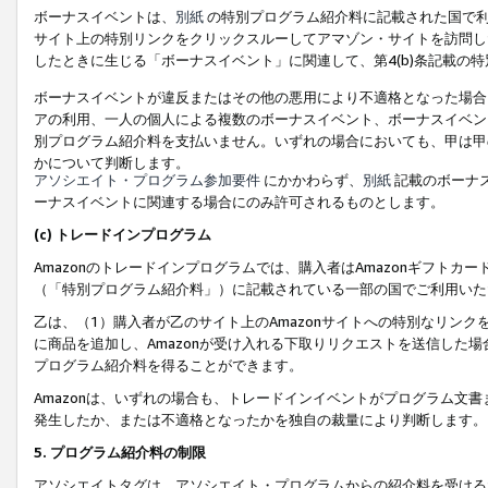
ボーナスイベントは、
別紙
の特別プログラム紹介料に記載された国で利
サイト上の特別リンクをクリックスルーしてアマゾン・サイトを訪問した
したときに生じる「ボーナスイベント」に関連して、第4(b)条記載の
ボーナスイベントが違反またはその他の悪用により不適格となった場合
アの利用、一人の個人による複数のボーナスイベント、ボーナスイベン
別プログラム紹介料を支払いません。いずれの場合においても、甲は甲
かについて判断します。
アソシエイト・プログラム参加要件
にかかわらず、
別紙
記載のボーナ
ーナスイベントに関連する場合にのみ許可されるものとします。
(c) トレードインプログラム
Amazonのトレードインプログラムでは、購入者はAmazonギフト
（「特別プログラム紹介料」）に記載されている一部の国でご利用いた
乙は、（1）購入者が乙のサイト上のAmazonサイトへの特別なリン
に商品を追加し、Amazonが受け入れる下取りリクエストを送信した場
プログラム紹介料を得ることができます。
Amazonは、いずれの場合も、トレードインイベントがプログラム文書
発生したか、または不適格となったかを独自の裁量により判断します。
5. プログラム紹介料の制限
アソシエイトタグは、アソシエイト・プログラムからの紹介料を受ける