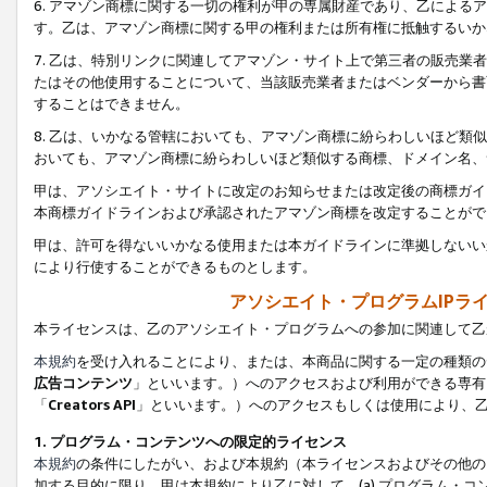
6. アマゾン商標に関する一切の権利が甲の専属財産であり、乙によ
す。乙は、アマゾン商標に関する甲の権利または所有権に抵触するいか
7. 乙は、特別リンクに関連してアマゾン・サイト上で第三者の販売
たはその他使用することについて、当該販売業者またはベンダーから書
することはできません。
8. 乙は、いかなる管轄においても、アマゾン商標に紛らわしいほど
おいても、アマゾン商標に紛らわしいほど類似する商標、ドメイン名、
甲は、アソシエイト・サイトに改定のお知らせまたは改定後の商標ガイ
本商標ガイドラインおよび承認されたアマゾン商標を改定することがで
甲は、許可を得ないいかなる使用または本ガイドラインに準拠しないい
により行使することができるものとします。
アソシエイト・プログラムIPラ
本ライセンスは、乙のアソシエイト・プログラムへの参加に関連して乙
本規約
を受け入れることにより、または、本商品に関する一定の種類の
広告コンテンツ
」といいます。）へのアクセスおよび利用ができる専有
「
Creators API
」といいます。）へのアクセスもしくは使用により、
1. プログラム・コンテンツへの限定的ライセンス
本規約
の条件にしたがい、および本規約（本ライセンスおよびその他の
加する目的に限り、甲は本規約により乙に対して、(a) プログラム・コ