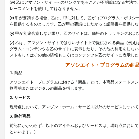
(w) 乙はアマゾン・サイトへのリンクであることが不明瞭になる方法
レースメントを使用してはなりません。
(x) 甲が要請する場合、乙は、甲に対して、乙が（プログラム・ポリ
を提供するものとします。乙が甲の要請にしたがって証明書を提供しな
(y) 甲が別途合意しない限り、乙のサイトは、価格のトラッキングお
(z) 乙は、アマゾン・サイトではないサイト上で提供される商品（例
グラム・コンテンツを乙のサイトに表示したり、その他の利用をしない
ストもしくはその他の情報もしくはコンテンツを乙のサイトに表示した
アソシエイト・プログラムの商
1. 商品
アソシエイト・プログラムにおける「商品」とは、本商品ステートメン
物理的またはデジタルの商品を指します。
2. サービス
現時点において、アマゾン・ホーム・サービス以外のサービスについて
3. 除外商品
前記にかかわらず、以下のアイテムおよびサービスは、現時点において
といいます。）