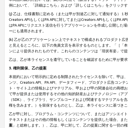
例において、「詳細はこちら」および「詳しくはこちら」をクリックす
(j) 乙は、仕様書類に定める（または甲が別途乙に対して通知する）
Creators APIもしくはPA APIに対してまたはCreators APIもしく
はPA APIにリクエスト送信を行うアプリケーションを作成し公開し
ーにも適用されます。
(k) 乙が乙のアプリケーション上でテキストで構成されるプロダクト
と見えるところに、以下の免責文言を表示するものとします。「［「本
ンにより提供されたものです。これらのコンテンツは「現状有姿」で提
乙は、乙が本ライセンスを遵守していることを確認するために甲が要求
3. 権利留保、乙の提案
本規約において明示的に定める制限されたライセンスを除いて、甲は、
ンツ、Creators API、PA API、データフィード、プロダクト
ト・サイト上の情報およびマテリアル、甲および甲の関連会社の商標お
て甲が提供または使用するその他の知的財産およびテクノロジー（アプ
（SDK）、ライブラリ、サンプルコードおよび関連するマテリアルを
権を含みます。）を留保するものとし、乙は、本ライセンスに基づきこ
乙が甲に対し、プログラム・コンテンツについて、またはアソシエイト
テキストまたはその他の情報もしくはコンテンツを提供した場合、また
案
」と総称します。）、乙は、甲に対して、乙の提案に関する一切の権