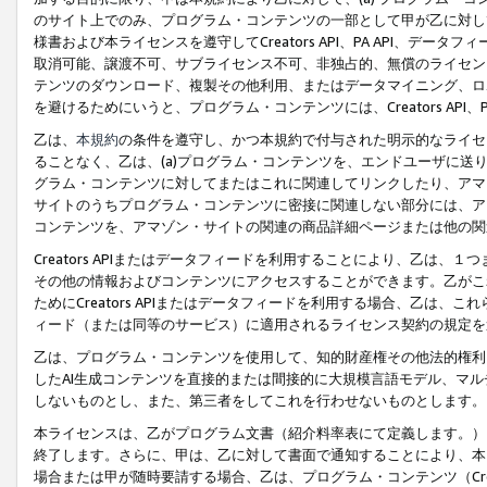
のサイト上でのみ、プログラム・コンテンツの一部として甲が乙に対し
様書および本ライセンスを遵守してCreators API、PA API、
取消可能、譲渡不可、サブライセンス不可、非独占的、無償のライセン
テンツのダウンロード、複製その他利用、またはデータマイニング、ロ
を避けるためにいうと、プログラム・コンテンツには、Creators AP
乙は、
本規約
の条件を遵守し、かつ本規約で付与された明示的なライセ
ることなく、乙は、(a)プログラム・コンテンツを、エンドユーザに
グラム・コンテンツに対してまたはこれに関連してリンクしたり、アマ
サイトのうちプログラム・コンテンツに密接に関連しない部分には、ア
コンテンツを、アマゾン・サイトの関連の商品詳細ページまたは他の関
Creators APIまたはデータフィードを利用することにより、乙は、
その他の情報およびコンテンツにアクセスすることができます。乙がこ
ためにCreators APIまたはデータフィードを利用する場合、乙は、こ
ィード（または同等のサービス）に適用されるライセンス契約の規定を
乙は、プログラム・コンテンツを使用して、知的財産権その他法的権利
したAI生成コンテンツを直接的または間接的に大規模言語モデル、マ
しないものとし、また、第三者をしてこれを行わせないものとします。
本ライセンスは、乙がプログラム文書（紹介料率表にて定義します。）
終了します。さらに、甲は、乙に対して書面で通知することにより、本
場合または甲が随時要請する場合、乙は、プログラム・コンテンツ（Cre