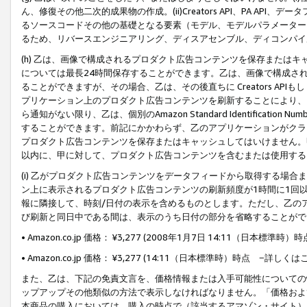
ん、修復その他二次的成果物の作成。(ii)Creators API、PA 
るソースコードその他の基礎となる要素（モデル、モデルパラメーター
るため、リバースエンジニアリング、ディスアセンブル、ディコンパイ
(h) 乙は、画像で構成されるプロダクト広告コンテンツを保存または
については最長24時間保存することができます。乙は、画像で構成さ
ることができますが、その場合、乙は、その後直ちに Creators AP
プリケーション上のプロダクト広告コンテンツを刷新することにより、
ら通知がない限り、乙は、個別のAmazon Standard Identification Nu
することができます。前記にかかわらず、乙のアプリケーションがクラ
プロダクト広告コンテンツを保存またはキャッシュしてはいけません。
以内に、甲に対して、プロダクト広告コンテンツを含むまたは使用する
(i) 乙がプロダクト広告コンテンツをデータフィードから取得する場合または
ン上に表示されるプロダクト広告コンテンツの刷新頻度が1時間に1回
報に隣接して、時刻/日付の表示を含めるものとします。ただし、乙の
び刷新と同日中である間は、表示のうち日付の部分を省略することがで
• Amazon.co.jp 価格： ¥3,277 (2008年1月7日 14:11（日本標準
• Amazon.co.jp 価格： ¥3,277 (14:11（日本標準時）時点 −詳しくは
また、乙は、下記の免責文言を、価格情報または入手可能性についての
ップアップその他類似の方法で表示しなければなりません。「価格およ
本商品の購入においては、購入の時点で（該当するアマゾン・サイト）