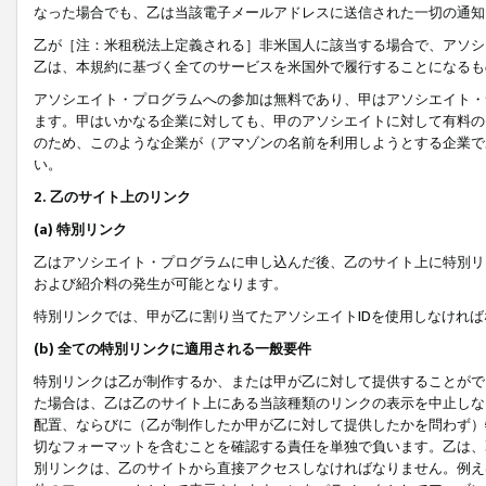
なった場合でも、乙は当該電子メールアドレスに送信された一切の通知
乙が［注：米租税法上定義される］非米国人に該当する場合で、アソシ
乙は、本規約に基づく全てのサービスを米国外で履行することになるも
アソシエイト・プログラムへの参加は無料であり、甲はアソシエイト・
ます。甲はいかなる企業に対しても、甲のアソシエイトに対して有料の
のため、このような企業が（アマゾンの名前を利用しようとする企業で
い。
2. 乙のサイト上のリンク
(a) 特別リンク
乙はアソシエイト・プログラムに申し込んだ後、乙のサイト上に特別リ
および紹介料の発生が可能となります。
特別リンクでは、甲が乙に割り当てたアソシエイトIDを使用しなけれ
(b) 全ての特別リンクに適用される一般要件
特別リンクは乙が制作するか、または甲が乙に対して提供することがで
た場合は、乙は乙のサイト上にある当該種類のリンクの表示を中止しな
配置、ならびに（乙が制作したか甲が乙に対して提供したかを問わず）
切なフォーマットを含むことを確認する責任を単独で負います。乙は、
別リンクは、乙のサイトから直接アクセスしなければなりません。例えば、