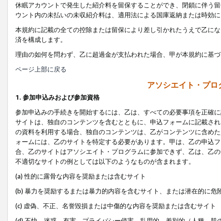
休眠アカウントで発生した紹介料を留保することができ、閉鎖に伴う留
ウント内の未払いの未収紹介料は、適用法による国庫返納または時効に
本規約に記載の全ての控除または留保により差し引かれたうえで乙にな
済を構成します。
理由の如何を問わず、乙に超過金が支払われた場合、甲が本規約に基づ
ページ上部に戻る
アソシエイト・プロ
1. 参加申込みおよび参加資格
参加申込みの手続きを開始するには、乙は、すべての必要事項を正確に
サイトは、独自のコンテンツを含むとともに、申込フォームに記載され
の資料を利用する場合、独自のコンテンツは、乙がコンテンツに含めた
ォームには、乙のサイトを特定する必要があります。甲は、乙の申込フ
合、乙のサイトはアソシエイト・プログラムに参加できず、乙は、乙の
不適切なサイトの例としては以下のようなものが含まれます。
(a) 性的に露骨な内容を奨励または含むサイト
(b) 暴力を奨励するまたは暴力的内容を含むサイト、または潜在的に
(c) 虚偽、不正、名誉毀損または中傷的な内容を奨励または含むサイト
(d) 不快、迷惑、有害、プライバシー侵害、乱用的、差別的（人種、