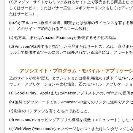
(a)アマゾン・サイトからリンクされるサイト上で販売される商品またはサ
しくはサービス、またはバナー広告、スポンサーリンクもしくはアマゾ
たはサービス）、
(b)乙がアルコール飲料の製造、卸売または頒布のライセンスを有す
に、乙のサイトで宣伝されるアルコール飲料、
(c) 処方薬、またはAmazon Pharmacyが販売するその他の商品、
(d) Amazonが除外すると指定した商品またはサービス。乙は、商品また
ラル上で提供するツールにおいて除外されている場合には、アラートを
アソシエイト・プログラム・モバイル・アプリケー
乙のサイトが携帯電話、タブレットまたは携帯用端末（以下「
モバイル
ウェア・アプリケーションを含む場合、乙のモバイル・アプリケーショ
(a) Google Play、AppleまたはAmazonアプリストアのいずれかで
(b) 無料でダウンロードでき、Amazonへの全てのリンクに無料でアク
(c) 独自のコンテンツを有するものであること、
(d) Amazonのショッピングアプリの機能を模倣（エミュレート）しな
(e) WebViewでAmazonのウェブページをホストまたはレンダリング