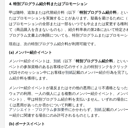
4. 特別プログラム紹介料またはプロモーション
甲は随時、追加または代替紹介料（以下「
特別プログラム紹介料
」とい
たはプロモーションを実施することがあります。疑義を避けるために（
はプロモーションの全部または一部をいつでも中止または変更する権利
て（商品購入を含まないものも）、紹介料率表の第2条において特定さ
プログラム文書上の制限についても、特別プログラムまたはプロモーシ
現在は、次の特別プログラム紹介料が利用可能です。
(a) メンバー紹介イベント
メンバー紹介イベントは、
別紙
（以下「
特別プログラム紹介料
」といい
ベントの参加資格のあるお客様が乙のサイト上の特別リンクをクリック
び(2)そのセッション中にお客様が
別紙
記載のメンバー紹介行為を完了
ム紹介料を獲得します。
メンバー紹介イベントが違反またはその他の悪用により不適格となった
ウェアの利用、一人の個人による複数のメンバー紹介イベント、メンバ
ベント）、甲は特別プログラム紹介料を支払いません。いずれの場合に
くは悪用があったか否かについて判断します。
アソシエイト・プログラム参加要件
にかかわらず、
別紙
記載のメンバー
ー紹介に関連する場合にのみ許可されるものとします。
(b) ボーナスイベント