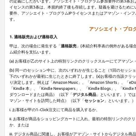
の定義にしたがいます。アソシエイト・プログラム参加要件の第3条お
イセンスの第3条は、本規約終了後も存続します。疑義を避けるためにい
要件、アソシエイト・プログラムIPライセンスまたはアマゾン・イン
す。
アソシエイト・プログ
1. 適格販売および適格収入
甲は、次の場合に発生する「
適格販売
」(本紹介料率表の例外がある場
ム紹介料を支払います。
(a) お客様が乙のサイト上の特別リンクのクリックスルーにてアマゾン
(b) 同一のセッション中に、次のいずれかが生じること（1回のセッ
下のいずれかが最初に生じたときに終了します。(x)お客様の当該クリッ
り決定します。例えば「Amazon Music」、「Amazon Shorts」、「eDo
「Kindle 本」、「Kindle Newspapers」、 「Kindle Blogs」、「
ダウンロードまたは商品）（以下「
デジタル商品
」といいます。）では
マゾン・サイトを訪問した時点）（以下「
セッション
」といいます。）
i. お客様が甲の1-Click注文にて商品を購入するか、
ii. お客様が商品をショッピングカートに入れ、最初の特別リンクの
か、または
iii. デジタル商品に関連し、お客様がアマゾン・サイトからデジタ