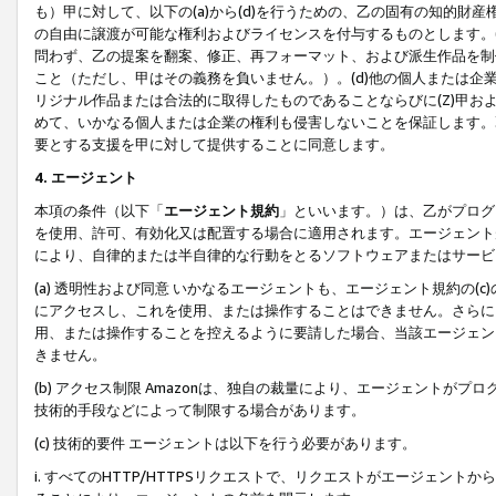
も）甲に対して、以下の(a)から(d)を行うための、乙の固有の知的
の自由に譲渡が可能な権利およびライセンスを付与するものとします。(
問わず、乙の提案を翻案、修正、再フォーマット、および派生作品を制
こと（ただし、甲はその義務を負いません。）。(d)他の個人または企
リジナル作品または合法的に取得したものであることならびに(Z)甲
めて、いかなる個人または企業の権利も侵害しないことを保証します。
要とする支援を甲に対して提供することに同意します。
4. エージェント
本項の条件（以下「
エージェント規約
」といいます。）は、乙がプログ
を使用、許可、有効化又は配置する場合に適用されます。エージェント
により、自律的または半自律的な行動をとるソフトウェアまたはサービ
(a) 透明性および同意 いかなるエージェントも、エージェント規約の
にアクセスし、これを使用、または操作することはできません。さらに、
用、または操作することを控えるように要請した場合、当該エージェン
きません。
(b) アクセス制限 Amazonは、独自の裁量により、エージェント
技術的手段などによって制限する場合があります。
(c) 技術的要件 エージェントは以下を行う必要があります。
i. すべてのHTTP/HTTPSリクエストで、リクエストがエージェ