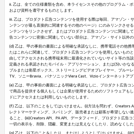
ii. 乙は、全ての仕様書類を含め、本ライセンスその他のプログラム
および資料を遵守するものとします。
iii. 乙は、プロダクト広告コンテンツを使用する際は毎回、アマゾ
ンテンツが最も直接的に関連するその他のページ）にのみリンクさせる
ンテンツをリンクさせず、またはプロダクト広告コンテンツに関連して
告コンテンツに密接に関連していない部分は、アマゾン・サイト以外の
(d) 乙は、甲の事前の書面による明確な承諾なしに、携帯電話その他
たはこれらに関連して、プロダクト広告コンテンツを使用しないものと
由してアクセスされる携帯端末用に最適化されていないサイト等の当該端
定義される承認されたモバイル・アプリケーション、または(3)いか
ブルまたは衛星ボックス、ストリーミングビデオプレイヤー、ブルーレイ
TV、ソニーBravia、パナソニックViera Cast、Vizioインター
(e) 乙は、甲の事前の書面による明確な承諾なしに、プロダクト広告
で商品を提供する個人もしくは企業が使用するためのソフトウェアもしくはその
ドにアクセスまたは利用しないものとします。
(f) 乙は、以下のことをしてはいけません。(i)方法を問わず、Creator
レクトマーケティング、スパミング、販売者または顧客が希望しない連
ること、(iii)Creators API、PA API、データフィード、プ
一切の表示を、削除、隠蔽、変更または見えなくしたり、読めなくした
(g) 乙は、以下のことをしたり、またはしようとしてはいけません。(