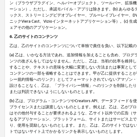
ン（ブラウザプラグイン、ヘルパーオブジェクト、ツールバー、拡張機
ーション）。ただし、承認モバイル・アプリは除きます。(b) あらゆ
ックス、ストリーミングビデオプレイヤー、ブルーレイプレイヤー、DVDプ
ニックViera Cast、Vizioインターネットアプリケーション等）。(
ェアその他のアプリケーション。
6. 乙のサイトのコンテンツ
乙は、乙のサイトのコンテンツについて単独で責任を負い、以下記載の
(a) 乙は、いかなる方法であれ、追加情報を加えることも含め、プロ
ンツの改ざんをしてはなりません。ただし、乙は、当初の比率を維持し
することや、テキストの意味を大幅に変更しない方法または事実として
コンテンツの一部を省略することはできます。甲が乙に提供することが
シー規約情報へのリンク）としてフォーマットされていないアマゾン・
設けることなく、乙は、「プライバシー情報」へのリンクを削除したり
または判読できないようにしないものとします。
(b) 乙は、プログラム・コンテンツやCreators API、データフ
ブライセンスまたは譲渡しないものとします。例えば、乙は、乙がプロ
はその他付与することが要求されるような、乙サイト以外での広告（サ
なるアプリケーション、プラットフォーム、サイトまたはサービス上で
り、使用を奨励しないものとします。 また、乙は、乙のサイトではな
トではないサイト上でかかるリンクを表示しないものとします。