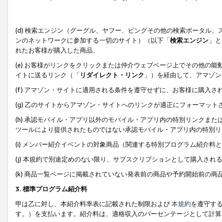
(d) 検索エンジン（グーグル、ヤフー、ビングその他の検索ポータル
ンのネットワークに参加する一切のサイト）（以下「
検索エンジン
」と
れたお客様が購入した商品、
(e) お客様がリンクをクリックまたは仲介ウェブページ上でその他の
イトに送るリンク（「
リダイレクト・リンク
」）を経由して、アマゾン
(f) アマゾン・サイトに適用される条件を遵守せずに、お客様に購入さ
(g) 乙のサイトからアマゾン・サイトへのリンクが適正にフォーマッ
(h) 承認モバイル・アプリ以外のモバイル・アプリ内の特別リンクまたはC
ツールにより提供されたものではない承認モバイル・アプリ内の特別リ
(i) メンバー紹介イベントの対象商品（関連する特別プログラム紹介料と
(j) 本規約で別途定めのない限り、サブスクリプションとして購入され
(k) 商品一覧ページに掲載されていない発表前の商品や予約開始前の商
3. 標準プログラム紹介料
甲は乙に対し、本紹介料率表に記載された制限および
本規約
を遵守す
す。）を支払います。紹介料は、適格収入のパーセンテージとして計算