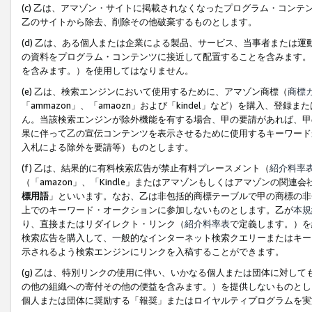
(c) 乙は、アマゾン・サイトに掲載されなくなったプログラム・コン
乙のサイトから除去、削除その他破棄するものとします。
(d) 乙は、ある個人または企業による製品、サービス、当事者または
の資料をプログラム・コンテンツに接近して配置することを含みます。
を含みます。）を使用してはなりません。
(e) 乙は、検索エンジンにおいて使用するために、アマゾン商標（
商標
「ammazon」、「amaozn」および「kindel」など）を購入
ん。当該検索エンジンが除外機能を有する場合、甲の要請があれば、甲
果に伴って乙の宣伝コンテンツを表示させるために使用するキーワード
入札による除外を要請等）ものとします。
(f) 乙は、結果的に有料検索広告が禁止有料プレースメント（
紹介料率
（「amazon」、「Kindle」またはアマゾンもしくはアマゾンの
標用語
」といいます。なお、乙は非包括的商標テーブルで甲の商標の非
上でのキーワード・オークションに参加しないものとします。乙が
本規
り、直接またはリダイレクト・リンク（
紹介料率表
で定義します。）を
検索広告を購入して、一般的なインターネット検索クエリーまたはキー
示されるよう検索エンジンにリンクを入稿することができます。
(g) 乙は、特別リンクの使用に伴い、いかなる個人または団体に対し
の他の組織への寄付その他の便益を含みます。）を提供しないものとし
個人または団体に奨励する「報奨」またはロイヤルティプログラムを実