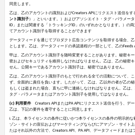
同意します。
乙は、乙のアカウントの識別およびCreators APIにリクエスト送
ント識別子
）」といいます。）およびアソシエイト・タグ・パラメータ（
ID」または関連する「トラッキングID」のいずれかとなります。）の両方
てアカウント識別子を取得することができます
データフィードを通じてプロダクト広告コンテンツを取得する場合、乙は、Cre
とします。乙は、データフィードの承認過程の一部として、乙のFeeds
甲は、乙のアカウント識別子を随時変更することがあります。秘密キー
密およびセキュリティを維持しなければなりません。乙は、乙の秘密キ
せん。公開キーであるアカウント識別子は、秘密ではありません。
乙は、乙のアカウント識別子のもとで行われる全ての活動について、こ
ず、全面的に責任を負います。したがって、乙は、乙以外の者が乙の秘
もしくは盗まれた場合、直ちに甲に連絡しなければなりません。乙は、
タグ・パラメータまたはアカウント識別子を使用してはなりません。
(c) 利用要件
Creators APIまたはPA APIにリクエスト送信を
乙は、下記の要件を遵守することに同意します。
i. 乙は、本ライセンスの条件に従いかつ本ライセンスの条件の明示的
ゾン・サイトの宣伝およびマーケティングならびにアマゾン・サイト上
たはそれ以外の方法で、Creators API、PA API、データフィー