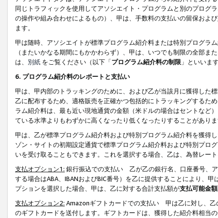
同じトラフィックを使用してアソシエイト・プログラムと別のプログラ
の操作や組み合わせによるもの）、甲は、手数料の支払いの留保および
ます。
甲は随時、アソシエイトが標準プログラム紹介料または特別プログラム
（またいかなる期間にもかかわらず）、甲は、いつでも制限の全部また
は、
別紙
をご覧ください（以下「
プログラム紹介料の制限
」といいま
6. プログラム紹介料のレポートと支払い
甲は、甲内部のトラッキングのために、および乙が当該月に獲得した標
乙に配布するため、適格販売を正確かつ包括的にトラッキングするため
ラム紹介料は、最も近い現地通貨の金額（米ドルの場合はセントなど）
ている水準よりもわずかに高くなったり低くなったりすることがありま
甲は、乙が標準プログラム紹介料および特別プログラム紹介料を獲得し
ゾン・サイトの初期設定通貨で標準プログラム紹介料および特別プログ
いを受け取ることもできます。これを選択する場合、乙は、為替レート
支払オプション1:
銀行振込での支払い 乙が乙の銀行名、口座番号、ア
する場合はABA、IBANおよびBIC番号）を乙に提供することにより
プションを選択した場合、甲は、乙に対する合計支払額が
支払可能金額
支払オプション2:
Amazonギフトカードでの支払い 甲は乙に対し、
のギフトカードを送付します。ギフトカードは、獲得した紹介料相当の