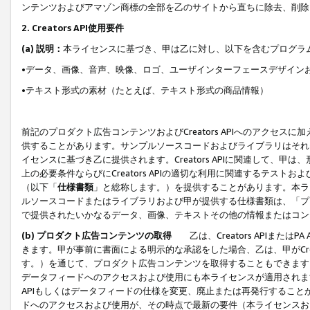
ンテンツおよびアマゾン商標の全部を乙のサイトから直ちに除去、削除
2. Creators API使用要件
(a) 説明：
本ライセンスに基づき、甲は乙に対し、以下を含むプログラ
•データ、画像、音声、映像、ロゴ、ユーザインターフェースデザイン
•テキスト形式の素材（たとえば、テキスト形式の商品情報）
前記のプロダクト広告コンテンツおよびCreators APIへのアクセスに
供することがあります。サンプルソースコードおよびライブラリはそれ
イセンスに基づき乙に提供されます。Creators APIに関連して
上の必要条件ならびにCreators APIの適切な利用に関連するテ
（以下「
仕様書類
」と総称します。）を提供することがあります。本ラ
ルソースコードまたはライブラリおよび甲が提供する仕様書類は、「プ
で提供されたいかなるデータ、画像、テキストその他の情報またはコン
(b) プロダクト広告コンテンツの取得
乙は、Creators APIま
きます。甲が事前に書面による明示的な承認をした場合、乙は、甲がCreator
す。）を通じて、プロダクト広告コンテンツを取得することもできます
データフィードへのアクセスおよび使用にも本ライセンスが適用されます。乙は
APIもしくはデータフィードの仕様を変更、廃止または再発行することがで
ドへのアクセスおよび使用が、その時点で最新の要件（本ライセンスお