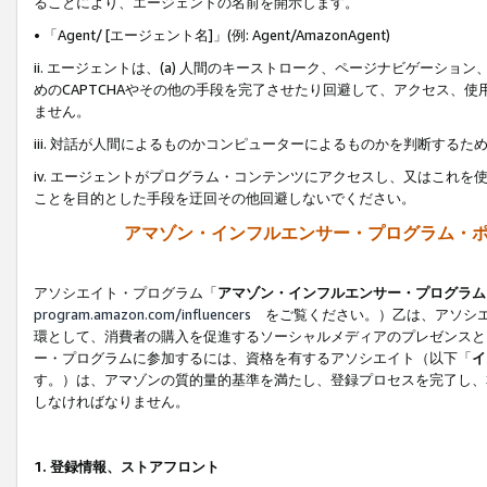
ることにより、エージェントの名前を開示します。
• 「Agent/ [エージェント名]」(例: Agent/AmazonAgent)
ii. エージェントは、(a) 人間のキーストローク、ページナビゲーシ
めのCAPTCHAやその他の手段を完了させたり回避して、アクセス、
ません。
iii. 対話が人間によるものかコンピューターによるものかを判断する
iv. エージェントがプログラム・コンテンツにアクセスし、又はこれ
ことを目的とした手段を迂回その他回避しないでください。
アマゾン・インフルエンサー・プログラム・
アソシエイト・プログラム「
アマゾン・インフルエンサー・プログラム
program.amazon.com/influencers
をご覧ください。）乙は、アソシエ
環として、消費者の購入を促進するソーシャルメディアのプレゼンスと
ー・プログラムに参加するには、資格を有するアソシエイト（以下「
イ
す。）は、アマゾンの質的量的基準を満たし、登録プロセスを完了し、
しなければなりません。
1.
登録情報、ストアフロント