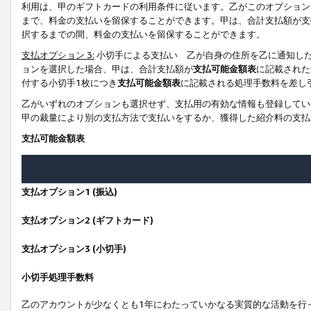
利用は、甲のギフトカードの利用条件に従います。乙がこのオプション
まで、料金の支払いを留保することができます。甲は、合計支払額が支
択するまでの間、料金の支払いを留保することができます。
支払オプション 3:
小切手による支払い 乙が自身の住所を乙に通知し
ョンを選択した場合、甲は、合計支払額が
支払可能金額表
に記載された
付する小切手1枚につき
支払可能金額表
に記載される処理手数料を差し
乙がいずれのオプションも選択せず、支払用の有効な情報も登録してい
甲の裁量により別の支払方法で支払いをするか、獲得した紹介料の支払
支払可能金額表
支払オプション1 (振込)
支払オプション2 (ギフトカード)
支払オプション3 (小切手)
小切手処理手数料
乙のアカウントが少なくとも1年にわたっていかなる実質的な活動を行