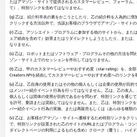
たはアマゾン・サイトで提供されるカスタマーレビュー、フォーラム、
て）、特別リンクを含めてはなりません。
(q) 乙は、
紹介料率表
の裏をかこうとしたり、乙の紹介料を人為的に増
クリックする方法以外で、当該お客様のブラウザでアマゾン・サイトの
(r) 乙は、アソシエイト・プログラムに参加する他のサイトから、ま
ェア経由を含めて）妨害またはリダイレクトしようとしたり、または、
なりません。
(s) 乙は、ロボットまたはソフトウェア・プログラムその他の方法を
ゾン・サイト上でのセッションを作出してはなりません。
(t) 乙は、甲のカスタマーレビューやおすすめ度（star rating
Creators APIを経由してカスタマーレビューやおすすめ度へのリンク
(u) 乙は、乙自身の使用またはその他の個人もしくは企業の使用が目
はメンバー紹介イベント行為を行ってはなりません。乙は、乙の友人、
個人もしくは団体の使用が目的であるかを問わず、特別リンクを通じて
を許可、要請または奨励してはなりません。また、乙は、特別リンクを
バー紹介イベント行為の実施、または再販売もしくは（あらゆる種類の
(v) 乙は、お客様がアマゾン・サイトへ遷移するため特別リンクをク
で、特別リンクが設置された乙のサイトのURLまたはプログラム・コ
ダイレクトページの利用によるものも含め）クローク（覆う）、ハイド