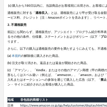
(c) 購入から180日以内に、当該商品がお客様宛に出荷され、お客
適格販売に対する「
適格収入
」とは、適格販売により甲が受け取る金額
ービス料、クレジット［注：Amazonポイントを含みます］、リベー
2. 不適格販売
前記にも関わらず、適格販売が、アソシエイト・プログラム紹介料率表
るその他の条件、仕様書、ステートメントおよびポリシー（以下「
プロ
ります 。
さらに、以下の購入は適格販売の要件を満たすようにみえても、不適格
(a)
本規約
の解除後に購入された商品、
(b) 注文が取り消され、返品または返金が開始された商品、
(c) 「アマゾン」、「Kindle」またはその他のアマゾン商標（甲
形もしくはスペル違い（例えば、「ammazon」、「amaozn」およ
入札またはオークションへの参加を通じて購入した広告（以下、「
禁止
ン・ サイトに紹介されたお客様が購入した商品、
地域
非包括的商標リスト
日本
https://www.amazon.co.jp/gp/help/customer/display.html