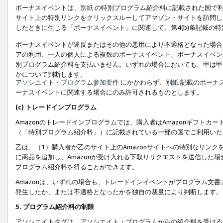
ボーナスイベントは、
別紙
の特別プログラム紹介料に記載された国で利
サイト上の特別リンクをクリックスルーしてアマゾン・サイトを訪問した
したときに生じる「ボーナスイベント」に関連して、第4(b)条記載の
ボーナスイベントが違反またはその他の悪用により不適格となった場合
アの利用、一人の個人による複数のボーナスイベント、ボーナスイベン
別プログラム紹介料を支払いません。いずれの場合においても、甲は甲
かについて判断します。
アソシエイト・プログラム参加要件
にかかわらず、
別紙
記載のボーナ
ーナスイベントに関連する場合にのみ許可されるものとします。
(c) トレードインプログラム
Amazonのトレードインプログラムでは、購入者はAmazonギフト
（「特別プログラム紹介料」）に記載されている一部の国でご利用いた
乙は、（1）購入者が乙のサイト上のAmazonサイトへの特別なリン
に商品を追加し、Amazonが受け入れる下取りリクエストを送信した場
プログラム紹介料を得ることができます。
Amazonは、いずれの場合も、トレードインイベントがプログラム文書
発生したか、または不適格となったかを独自の裁量により判断します。
5. プログラム紹介料の制限
アソシエイトタグは、アソシエイト・プログラムからの紹介料を受ける