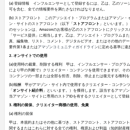
(a) 登録情報 インフルエンサーとして登録するには、乙は、乙のソ
可を含む、全ての情報要件を満たさなければなりません。
(b) ストアフロント このアソシエイト・プログラムまたはアマゾン
ン・サイトのストアフロント（以下「
ストアフロント
」といいます。）
のセッションは、Amazonのお客様が乙のストアフロントにクリック
「サービス提供」に相当します。乙は、アソシエイト・プログラムまた
真、編集物、リスト、コメント、デジタルビデオ、またはその他のデー
要件第1条または
アマゾンコミュニティガイドライン
に定める基準に違
2.
オンサイトでの使用
(a)使用時の裁量、削除する権利 甲は、インフルエンサー・プログラ
により甲の判断で）クリエイター・コンテンツを使用できますが、その
コンテンツの一部または全部を拒否、削除、停止または復元する権利を
(b)報酬 甲がアマゾン・サイト内で使用するクリエイター・コンテン
「
オンサイト紹介料
」といいます。）を獲得します。該当するアマゾン
当アマゾン・サイトに専用のストアIDを有するクリエイターとして登
3.
権利の留保、クリエイター商標の使用、免責
(a) 権利の留保
甲は、本規約またはその他に基づき、ストアフロント、ストアフロント
関するまたはこれらに対する全ての権利、権原および利益（知的財産権