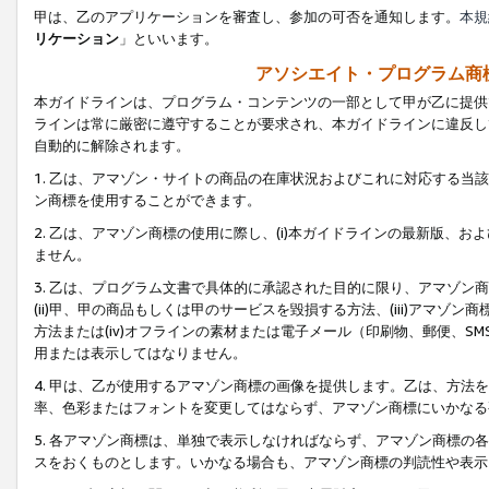
甲は、乙のアプリケーションを審査し、参加の可否を通知します。
本規
リケーション
」といいます。
アソシエイト・プログラム商
本ガイドラインは、プログラム・コンテンツの一部として甲が乙に提供
ラインは常に厳密に遵守することが要求され、本ガイドラインに違反し
自動的に解除されます。
1. 乙は、アマゾン・サイトの商品の在庫状況およびこれに対応する
ン商標を使用することができます。
2. 乙は、アマゾン商標の使用に際し、(i)本ガイドラインの最新版、およ
ません。
3. 乙は、プログラム文書で具体的に承認された目的に限り、アマゾン
(ii)甲、甲の商品もしくは甲のサービスを毀損する方法、(iii)アマ
方法または(iv)オフラインの素材または電子メール（印刷物、郵便、S
用または表示してはなりません。
4. 甲は、乙が使用するアマゾン商標の画像を提供します。乙は、方
率、色彩またはフォントを変更してはならず、アマゾン商標にいかなる
5. 各アマゾン商標は、単独で表示しなければならず、アマゾン商標
スをおくものとします。いかなる場合も、アマゾン商標の判読性や表示