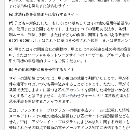
または活動を奨励または含むサイト
(e) 違法行為を奨励または実行するサイト
(f) 子どもを対象にした、もしくは13歳もしくはその他の適用年齢
集、使用または公開するサイト、またはすべての適用ある法令、条例、
制ルール、判決、判断、または子どもの保護に関連する適用ある政府当局の要
6501-6506)もしくはこれらに基づき公布された規則、または児童オ
(g) 甲またはその関連会社の商標や、甲またはその関連会社の商標の
ID、またはソーシャルネットワークサイトのユーザー名、グループ名
甲の商標の非包括的リストをご覧ください。）
(h) その他知的財産権を侵害するサイト
サイトの適切性については、甲が独自の裁量で判断いたします。甲が不
件を遵守すればいつでも再申込みすることができます。ただし、甲が1)
裁量で決定します）に基づき乙のアカウントを解除した場合はいかなる
うとすることはできません。
お問い合わせフォーム
の「運営規約違反に
承認手続を開始することができます。
乙は、アソシエイト・プログラムへの参加申込フォームに記載した情報
メールアドレスその他の連絡先情報および乙のサイトの識別情報などを
せん。甲は、アソシエイト・プログラムおよび本規約に関する通知（も
登録されたその時点で最新の電子メールアドレス宛てに送信することが