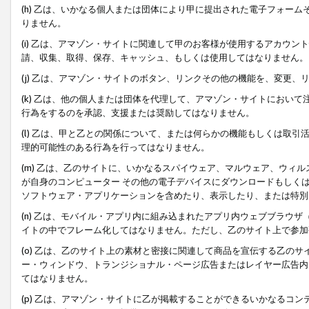
(h) 乙は、いかなる個人または団体により甲に提出された電子フォー
りません。
(i) 乙は、アマゾン・サイトに関連して甲のお客様が使用するアカウ
請、収集、取得、保存、キャッシュ、もしくは使用してはなりません。
(j) 乙は、アマゾン・サイトのボタン、リンクその他の機能を、変更
(k) 乙は、他の個人または団体を代理して、アマゾン・サイトにおい
行為をするのを承認、支援または奨励してはなりません。
(l) 乙は、甲と乙との関係について、または何らかの機能もしくは取
理的可能性のある行為を行ってはなりません。
(m) 乙は、乙のサイトに、いかなるスパイウェア、マルウェア、ウィ
が自身のコンピューター その他の電子デバイスにダウンロードもしく
ソフトウェア・アプリケーションを含めたり、表示したり、または特別
(n) 乙は、モバイル・アプリ内に組み込まれたアプリ内ウェブブラウザ
イトの中でフレーム化してはなりません。ただし、乙のサイト上で参加
(o) 乙は、乙のサイト上の素材と密接に関連して商品を宣伝する乙の
ー・ウィンドウ、トランジショナル・ページ広告またはレイヤー広告内
てはなりません。
(p) 乙は、アマゾン・サイトに乙が掲載することができるいかなるコ