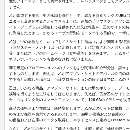
他のフォーマットとして表示されます。）をパラメータとしてアマゾン
ません。
乙が希望する場合、甲の承認を条件として、異なる特別リンクのURL
ニターし最適化することができるように、追加の「サブタグ」アソシエ
イト・プログラムに関連して提供されたID又は報告を、乙のサイトの
に到着したときに、かかるユーザの行動をモニターする目的でユーザに
乙は、甲の承認なく、いつでも乙のサイトに商品（および関連する特別
（商品ステートメント（以下に定義します。）に定義されたとおり）商
等）またはストアのホームページ（食料品等）を含みます。）と乙サイ
オリジナルコンテンツも含めなければなりません。
期間限定のプロモーションへのリンクおよび関連の紹介部分は、該当す
するものとします。例えば、乙がアマゾン・サイトのアパレル部門の商
であると記載した場合は、当該プロモーションの終了日までに、乙のサ
乙は、いかなる商品、アマゾン・サイト、または甲のポリシー、プロモ
誤解を招くような主張をしてはなりません。例えば、乙が乙のサイト上に
合、乙はリンク先のスマートフォンについて、128 GBのメモリーが
商品の価格および在庫は、随時変化します。乙が乙のサイトに掲載した
格および在庫を表示できるものとします。(a)甲が価格および在庫のデータを
の価格および在庫のデータを取得し、
本ライセンス
に定めるCreator
さらに、乙が乙のサイトにて商品の価格を「比較」形式（価格比較ツー