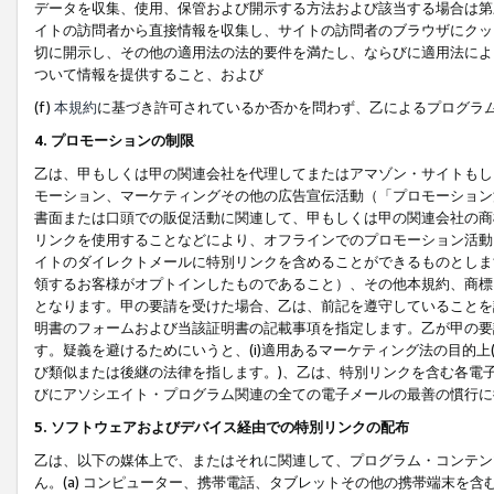
データを収集、使用、保管および開示する方法および該当する場合は第
イトの訪問者から直接情報を収集し、サイトの訪問者のブラウザにクッ
切に開示し、その他の適用法の法的要件を満たし、ならびに適用法によ
ついて情報を提供すること、および
(f)
本規約
に基づき許可されているか否かを問わず、乙によるプログラ
4. プロモーションの制限
乙は、甲もしくは甲の関連会社を代理してまたはアマゾン・サイトもし
モーション、マーケティングその他の広告宣伝活動（「プロモーション
書面または口頭での販促活動に関連して、甲もしくは甲の関連会社の商
リンクを使用することなどにより、オフラインでのプロモーション活動
イトのダイレクトメールに特別リンクを含めることができるものとしま
領するお客様がオプトインしたものであること）、その他本規約、商標
となります。甲の要請を受けた場合、乙は、前記を遵守していることを
明書のフォームおよび当該証明書の記載事項を指定します。乙が甲の要
す。疑義を避けるためにいうと、(i)適用あるマーケティング法の目的上(例
び類似または後継の法律を指します。)、乙は、特別リンクを含む各電子
びにアソシエイト・プログラム関連の全ての電子メールの最善の慣行に
5. ソフトウェアおよびデバイス経由での特別リンクの配布
乙は、以下の媒体上で、またはそれに関連して、プログラム・コンテン
ん。(a) コンピューター、携帯電話、タブレットその他の携帯端末を