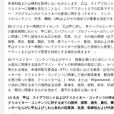
有者利益または権利を取得しないものとします。乙は、ストアフロントに
リエイターに報酬を支払うことなく、ストアフロント上での広告マテリア
ー・プログラムへのクリエイターの参加に関する（テキスト、リンク、
トのコンテンツ、外見、機能、URLおよびその他全ての要素を決定で
(b) クリエイター商標のライセンス 乙は甲に対し、本インフルエン
の最長期間にわたり、甲に対してパブリック・プロフィールへのリンク
に関連して甲に提供される乙の名前、写真、ロゴ、その他の商標（以下
複製、再生、翻案、翻訳、引用、再フォーマット、配信、送信および表
甲はクリエイター商標についてクリエイターが提供した形状から変更し
ーマットまたはサイズ変更を目的とする場合を除きます。）
(c) クリエイター・コンテンツおよびサイト 疑義を避けるためにい
ル提出に関連する該当アマゾン・サイトの利用規約の規定に従い、かつ、
用される場合、米連邦取引委員会（FTC）の広告における推奨・証言
イターが、クリエイター・コンテンツに関連して他の製造業者、配信業
を受け取った場合、クリエイターは、(「#Ad」または「#Sponsor
り決めに関する全ての適用ある法律、政省令、規則、規制、命令、許認
を、開示に関連するものを含めて、遵守する責任も負います。
(d) 免責
甲は、ストアフロントおよびクリエイター・コンテンツの作
クリエイター・コンテンツに対する全ての請求、損害、損失、責任、費
ンサーならびに甲およびこれら各社の従業員、役員、取締役および代表