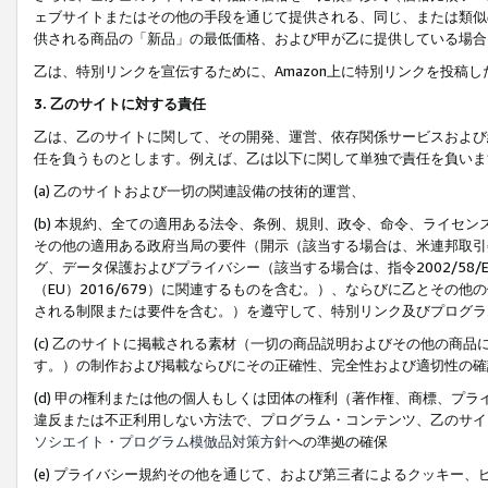
ェブサイトまたはその他の手段を通じて提供される、同じ、または類似
供される商品の「新品」の最低価格、および甲が乙に提供している場合
乙は、特別リンクを宣伝するために、Amazon上に特別リンクを投稿し
3. 乙のサイトに対する責任
乙は、乙のサイトに関して、その開発、運営、依存関係サービスおよび
任を負うものとします。例えば、乙は以下に関して単独で責任を負いま
(a) 乙のサイトおよび一切の関連設備の技術的運営、
(b) 本規約、全ての適用ある法令、条例、規則、政令、命令、ライセ
その他の適用ある政府当局の要件（開示（該当する場合は、米連邦取引
グ、データ保護およびプライバシー（該当する場合は、指令2002/58
（EU）2016/679）に関連するものを含む。）、ならびに乙とそ
される制限または要件を含む。）を遵守して、特別リンク及びプログラ
(c) 乙のサイトに掲載される素材（一切の商品説明およびその他の商
す。）の制作および掲載ならびにその正確性、完全性および適切性の確
(d) 甲の権利または他の個人もしくは団体の権利（著作権、商標、プ
違反または不正利用しない方法で、プログラム・コンテンツ、乙のサイ
ソシエイト・プログラム模倣品対策方針
への準拠の確保
(e) プライバシー規約その他を通じて、および第三者によるクッキー