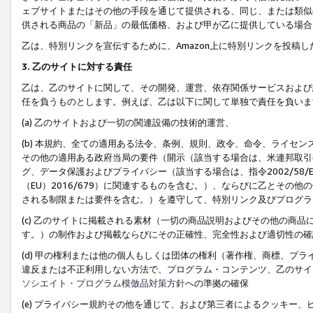
ェブサイトまたはその他の手段を通じて提供される、同じ、または類似
供される商品の「新品」の最低価格、および甲が乙に提供している場合
乙は、特別リンクを宣伝するために、Amazon上に特別リンクを投稿し
3. 乙のサイトに対する責任
乙は、乙のサイトに関して、その開発、運営、依存関係サービスおよび
任を負うものとします。例えば、乙は以下に関して単独で責任を負いま
(a) 乙のサイトおよび一切の関連設備の技術的運営、
(b) 本規約、全ての適用ある法令、条例、規則、政令、命令、ライセ
その他の適用ある政府当局の要件（開示（該当する場合は、米連邦取引
グ、データ保護およびプライバシー（該当する場合は、指令2002/58
（EU）2016/679）に関連するものを含む。）、ならびに乙とそ
される制限または要件を含む。）を遵守して、特別リンク及びプログラ
(c) 乙のサイトに掲載される素材（一切の商品説明およびその他の商
す。）の制作および掲載ならびにその正確性、完全性および適切性の確
(d) 甲の権利または他の個人もしくは団体の権利（著作権、商標、プ
違反または不正利用しない方法で、プログラム・コンテンツ、乙のサイ
ソシエイト・プログラム模倣品対策方針
への準拠の確保
(e) プライバシー規約その他を通じて、および第三者によるクッキー