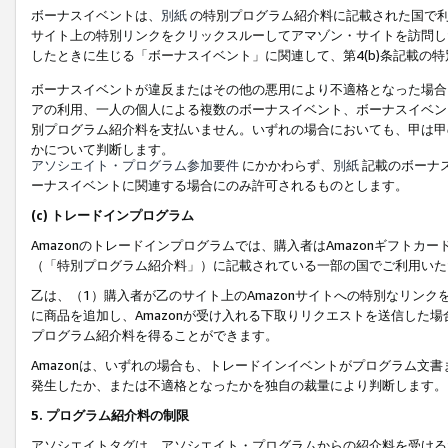
ボーナスイベントは、
別紙
の特別プログラム紹介料に記載された国で利
サイト上の特別リンクをクリックスルーしてアマゾン・サイトを訪問した
したときに生じる「ボーナスイベント」に関連して、第4(b)条記載の
ボーナスイベントが違反またはその他の悪用により不適格となった場合
アの利用、一人の個人による複数のボーナスイベント、ボーナスイベン
別プログラム紹介料を支払いません。いずれの場合においても、甲は甲
かについて判断します。
アソシエイト・プログラム参加要件
にかかわらず、
別紙
記載のボーナ
ーナスイベントに関連する場合にのみ許可されるものとします。
(c) トレードインプログラム
Amazonのトレードインプログラムでは、購入者はAmazonギフト
（「特別プログラム紹介料」）に記載されている一部の国でご利用いた
乙は、（1）購入者が乙のサイト上のAmazonサイトへの特別なリン
に商品を追加し、Amazonが受け入れる下取りリクエストを送信した場
プログラム紹介料を得ることができます。
Amazonは、いずれの場合も、トレードインイベントがプログラム文書
発生したか、または不適格となったかを独自の裁量により判断します。
5. プログラム紹介料の制限
アソシエイトタグは、アソシエイト・プログラムからの紹介料を受ける