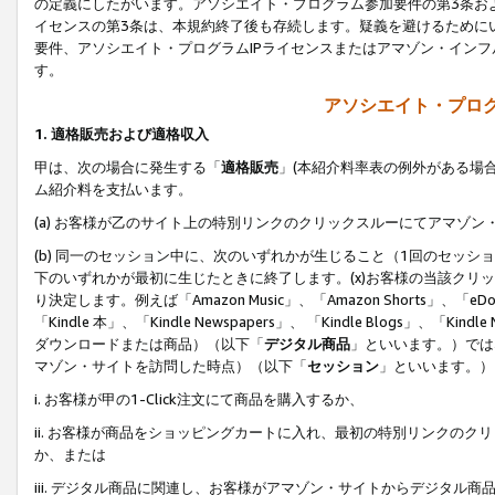
の定義にしたがいます。アソシエイト・プログラム参加要件の第3条お
イセンスの第3条は、本規約終了後も存続します。疑義を避けるためにい
要件、アソシエイト・プログラムIPライセンスまたはアマゾン・イン
す。
アソシエイト・プログ
1. 適格販売および適格収入
甲は、次の場合に発生する「
適格販売
」(本紹介料率表の例外がある場
ム紹介料を支払います。
(a) お客様が乙のサイト上の特別リンクのクリックスルーにてアマゾン
(b) 同一のセッション中に、次のいずれかが生じること（1回のセッ
下のいずれかが最初に生じたときに終了します。(x)お客様の当該クリッ
り決定します。例えば「Amazon Music」、「Amazon Shorts」、「eDo
「Kindle 本」、「Kindle Newspapers」、 「Kindle Blogs」、「
ダウンロードまたは商品）（以下「
デジタル商品
」といいます。）では
マゾン・サイトを訪問した時点）（以下「
セッション
」といいます。）
i. お客様が甲の1-Click注文にて商品を購入するか、
ii. お客様が商品をショッピングカートに入れ、最初の特別リンクの
か、または
iii. デジタル商品に関連し、お客様がアマゾン・サイトからデジタ