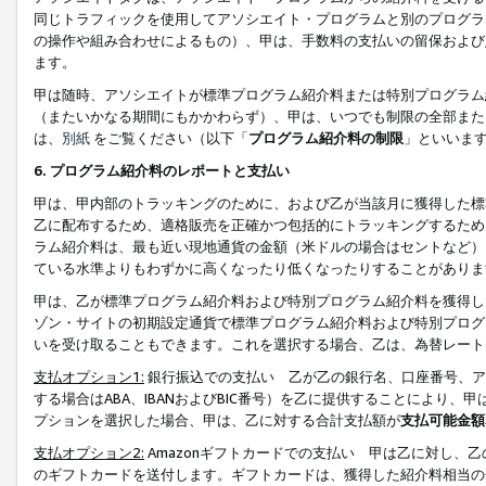
同じトラフィックを使用してアソシエイト・プログラムと別のプログラ
の操作や組み合わせによるもの）、甲は、手数料の支払いの留保および
ます。
甲は随時、アソシエイトが標準プログラム紹介料または特別プログラム
（またいかなる期間にもかかわらず）、甲は、いつでも制限の全部また
は、
別紙
をご覧ください（以下「
プログラム紹介料の制限
」といいま
6. プログラム紹介料のレポートと支払い
甲は、甲内部のトラッキングのために、および乙が当該月に獲得した標
乙に配布するため、適格販売を正確かつ包括的にトラッキングするため
ラム紹介料は、最も近い現地通貨の金額（米ドルの場合はセントなど）
ている水準よりもわずかに高くなったり低くなったりすることがありま
甲は、乙が標準プログラム紹介料および特別プログラム紹介料を獲得し
ゾン・サイトの初期設定通貨で標準プログラム紹介料および特別プログ
いを受け取ることもできます。これを選択する場合、乙は、為替レート
支払オプション1:
銀行振込での支払い 乙が乙の銀行名、口座番号、ア
する場合はABA、IBANおよびBIC番号）を乙に提供することにより
プションを選択した場合、甲は、乙に対する合計支払額が
支払可能金額
支払オプション2:
Amazonギフトカードでの支払い 甲は乙に対し、
のギフトカードを送付します。ギフトカードは、獲得した紹介料相当の