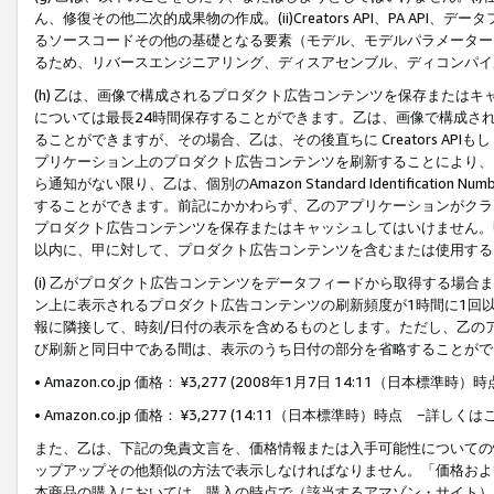
ん、修復その他二次的成果物の作成。(ii)Creators API、PA 
るソースコードその他の基礎となる要素（モデル、モデルパラメーター
るため、リバースエンジニアリング、ディスアセンブル、ディコンパイ
(h) 乙は、画像で構成されるプロダクト広告コンテンツを保存または
については最長24時間保存することができます。乙は、画像で構成さ
ることができますが、その場合、乙は、その後直ちに Creators AP
プリケーション上のプロダクト広告コンテンツを刷新することにより、
ら通知がない限り、乙は、個別のAmazon Standard Identification Nu
することができます。前記にかかわらず、乙のアプリケーションがクラ
プロダクト広告コンテンツを保存またはキャッシュしてはいけません。
以内に、甲に対して、プロダクト広告コンテンツを含むまたは使用する
(i) 乙がプロダクト広告コンテンツをデータフィードから取得する場合または
ン上に表示されるプロダクト広告コンテンツの刷新頻度が1時間に1回
報に隣接して、時刻/日付の表示を含めるものとします。ただし、乙の
び刷新と同日中である間は、表示のうち日付の部分を省略することがで
• Amazon.co.jp 価格： ¥3,277 (2008年1月7日 14:11（日本標準
• Amazon.co.jp 価格： ¥3,277 (14:11（日本標準時）時点 −詳しくは
また、乙は、下記の免責文言を、価格情報または入手可能性についての
ップアップその他類似の方法で表示しなければなりません。「価格およ
本商品の購入においては、購入の時点で（該当するアマゾン・サイト）