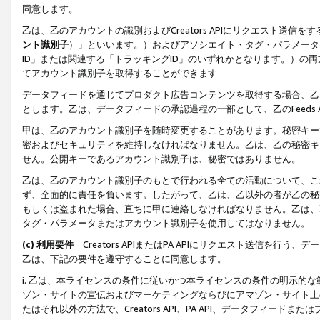
同意します。
乙は、乙のアカウントの識別およびCreators APIにリクエスト送
ント識別子
）」といいます。）およびアソシエイト・タグ・パラメータ（
ID」または関連する「トラッキングID」のいずれかとなります。）の両方
てアカウント識別子を取得することができます
データフィードを通じてプロダクト広告コンテンツを取得する場合、乙は、Cre
とします。乙は、データフィードの承認過程の一部として、乙のFeeds
甲は、乙のアカウント識別子を随時変更することがあります。秘密キー
密およびセキュリティを維持しなければなりません。乙は、乙の秘密キ
せん。公開キーであるアカウント識別子は、秘密ではありません。
乙は、乙のアカウント識別子のもとで行われる全ての活動について、こ
ず、全面的に責任を負います。したがって、乙は、乙以外の者が乙の秘
もしくは盗まれた場合、直ちに甲に連絡しなければなりません。乙は、
タグ・パラメータまたはアカウント識別子を使用してはなりません。
(c) 利用要件
Creators APIまたはPA APIにリクエスト送信を
乙は、下記の要件を遵守することに同意します。
i. 乙は、本ライセンスの条件に従いかつ本ライセンスの条件の明示的
ゾン・サイトの宣伝およびマーケティングならびにアマゾン・サイト上
たはそれ以外の方法で、Creators API、PA API、データフィー