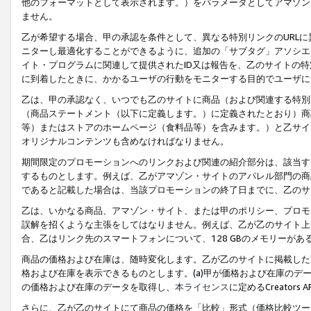
他のフォーマットとして表示されます。）をパラメータとしてアマゾン
ません。
乙が希望する場合、甲の承認を条件として、異なる特別リンクのURL
ニターし最適化することができるように、追加の「サブタグ」アソシエ
イト・プログラムに関連して提供されたID又は報告を、乙のサイトの
に到着したときに、かかるユーザの行動をモニターする目的でユーザに
乙は、甲の承認なく、いつでも乙のサイトに商品（および関連する特別
（商品ステートメント（以下に定義します。）に定義されたとおり）商
等）またはストアのホームページ（食料品等）を含みます。）と乙サイ
オリジナルコンテンツも含めなければなりません。
期間限定のプロモーションへのリンクおよび関連の紹介部分は、該当す
するものとします。例えば、乙がアマゾン・サイトのアパレル部門の商
であると記載した場合は、当該プロモーションの終了日までに、乙のサ
乙は、いかなる商品、アマゾン・サイト、または甲のポリシー、プロモ
誤解を招くような主張をしてはなりません。例えば、乙が乙のサイト上に
合、乙はリンク先のスマートフォンについて、128 GBのメモリーが
商品の価格および在庫は、随時変化します。乙が乙のサイトに掲載した
格および在庫を表示できるものとします。(a)甲が価格および在庫のデータを
の価格および在庫のデータを取得し、
本ライセンス
に定めるCreator
さらに、乙が乙のサイトにて商品の価格を「比較」形式（価格比較ツー