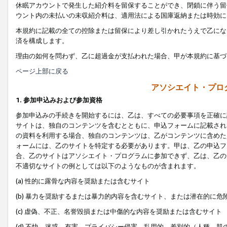
休眠アカウントで発生した紹介料を留保することができ、閉鎖に伴う留
ウント内の未払いの未収紹介料は、適用法による国庫返納または時効に
本規約に記載の全ての控除または留保により差し引かれたうえで乙にな
済を構成します。
理由の如何を問わず、乙に超過金が支払われた場合、甲が本規約に基づ
ページ上部に戻る
アソシエイト・プロ
1. 参加申込みおよび参加資格
参加申込みの手続きを開始するには、乙は、すべての必要事項を正確に
サイトは、独自のコンテンツを含むとともに、申込フォームに記載され
の資料を利用する場合、独自のコンテンツは、乙がコンテンツに含めた
ォームには、乙のサイトを特定する必要があります。甲は、乙の申込フ
合、乙のサイトはアソシエイト・プログラムに参加できず、乙は、乙の
不適切なサイトの例としては以下のようなものが含まれます。
(a) 性的に露骨な内容を奨励または含むサイト
(b) 暴力を奨励するまたは暴力的内容を含むサイト、または潜在的に
(c) 虚偽、不正、名誉毀損または中傷的な内容を奨励または含むサイト
(d) 不快、迷惑、有害、プライバシー侵害、乱用的、差別的（人種、