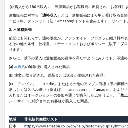
(c) 購入から180日以内に、当該商品がお客様宛に出荷され、お客
適格販売に対する「
適格収入
」とは、適格販売により甲が受け取る金額
ービス料、クレジット［注：Amazonポイントを含みます］、リベー
2. 不適格販売
前記にも関わらず、適格販売が、アソシエイト・プログラム紹介料率表
るその他の条件、仕様書、ステートメントおよびポリシー（以下「
プロ
ります 。
さらに、以下の購入は適格販売の要件を満たすようにみえても、不適格
(a)
本規約
の解除後に購入された商品、
(b) 注文が取り消され、返品または返金が開始された商品、
(c) 「アマゾン」、「Kindle」またはその他のアマゾン商標（甲
形もしくはスペル違い（例えば、「ammazon」、「amaozn」およ
入札またはオークションへの参加を通じて購入した広告（以下、「
禁止
ン・ サイトに紹介されたお客様が購入した商品、
地域
非包括的商標リスト
日本
https://www.amazon.co.jp/gp/help/customer/display.html