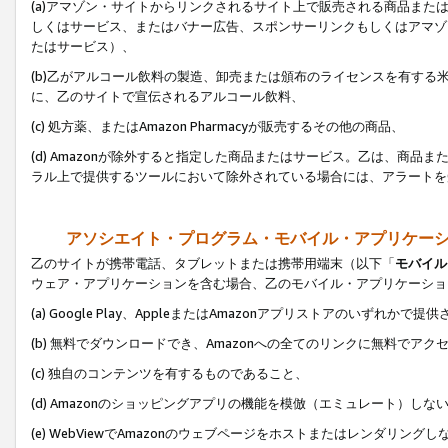
(a)アマゾン・サイトからリンクされるサイト上で販売される商品またはサ
しくはサービス、またはバナー広告、スポンサーリンクもしくはアマゾ
たはサービス）、
(b)乙がアルコール飲料の製造、卸売または頒布のライセンスを有す
に、乙のサイトで宣伝されるアルコール飲料、
(c) 処方薬、またはAmazon Pharmacyが販売するその他の商品、
(d) Amazonが除外すると指定した商品またはサービス。乙は、商品また
ラル上で提供するツールにおいて除外されている場合には、アラートを
アソシエイト・プログラム・モバイル・アプリケー
乙のサイトが携帯電話、タブレットまたは携帯用端末（以下「
モバイル
ウェア・アプリケーションを含む場合、乙のモバイル・アプリケーショ
(a) Google Play、AppleまたはAmazonアプリストアのいずれかで
(b) 無料でダウンロードでき、Amazonへの全てのリンクに無料でアク
(c) 独自のコンテンツを有するものであること、
(d) Amazonのショッピングアプリの機能を模倣（エミュレート）しな
(e) WebViewでAmazonのウェブページをホストまたはレンダリング