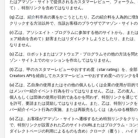
たはアマゾン・サイトで提供されるカスタマーレビュー、フォーラム、
て）、特別リンクを含めてはなりません。
(q) 乙は、
紹介料率表
の裏をかこうとしたり、乙の紹介料を人為的に増
クリックする方法以外で、当該お客様のブラウザでアマゾン・サイトの
(r) 乙は、アソシエイト・プログラムに参加する他のサイトから、ま
ェア経由を含めて）妨害またはリダイレクトしようとしたり、または、
なりません。
(s) 乙は、ロボットまたはソフトウェア・プログラムその他の方法を
ゾン・サイト上でのセッションを作出してはなりません。
(t) 乙は、甲のカスタマーレビューやおすすめ度（star rating
Creators APIを経由してカスタマーレビューやおすすめ度へのリンク
(u) 乙は、乙自身の使用またはその他の個人もしくは企業の使用が目
はメンバー紹介イベント行為を行ってはなりません。乙は、乙の友人、
個人もしくは団体の使用が目的であるかを問わず、特別リンクを通じて
を許可、要請または奨励してはなりません。また、乙は、特別リンクを
バー紹介イベント行為の実施、または再販売もしくは（あらゆる種類の
(v) 乙は、お客様がアマゾン・サイトへ遷移するため特別リンクをク
で、特別リンクが設置された乙のサイトのURLまたはプログラム・コ
ダイレクトページの利用によるものも含め）クローク（覆う）、ハイド