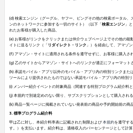
(d) 検索エンジン（グーグル、ヤフー、ビングその他の検索ポータル
ンのネットワークに参加する一切のサイト）（以下「
検索エンジン
」と
れたお客様が購入した商品、
(e) お客様がリンクをクリックまたは仲介ウェブページ上でその他の
イトに送るリンク（「
リダイレクト・リンク
」）を経由して、アマゾン
(f) アマゾン・サイトに適用される条件を遵守せずに、お客様に購入さ
(g) 乙のサイトからアマゾン・サイトへのリンクが適正にフォーマッ
(h) 承認モバイル・アプリ以外のモバイル・アプリ内の特別リンクまたはC
ツールにより提供されたものではない承認モバイル・アプリ内の特別リ
(i) メンバー紹介イベントの対象商品（関連する特別プログラム紹介料と
(j) 本規約で別途定めのない限り、サブスクリプションとして購入され
(k) 商品一覧ページに掲載されていない発表前の商品や予約開始前の商
3. 標準プログラム紹介料
甲は乙に対し、本紹介料率表に記載された制限および
本規約
を遵守す
す。）を支払います。紹介料は、適格収入のパーセンテージとして計算