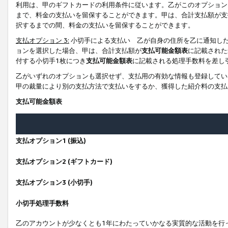
利用は、甲のギフトカードの利用条件に従います。乙がこのオプション
まで、料金の支払いを留保することができます。甲は、合計支払額が支
択するまでの間、料金の支払いを留保することができます。
支払オプション 3:
小切手による支払い 乙が自身の住所を乙に通知し
ョンを選択した場合、甲は、合計支払額が
支払可能金額表
に記載された
付する小切手1枚につき
支払可能金額表
に記載される処理手数料を差し
乙がいずれのオプションも選択せず、支払用の有効な情報も登録してい
甲の裁量により別の支払方法で支払いをするか、獲得した紹介料の支払
支払可能金額表
支払オプション1 (振込)
支払オプション2 (ギフトカード)
支払オプション3 (小切手)
小切手処理手数料
乙のアカウントが少なくとも1年にわたっていかなる実質的な活動を行