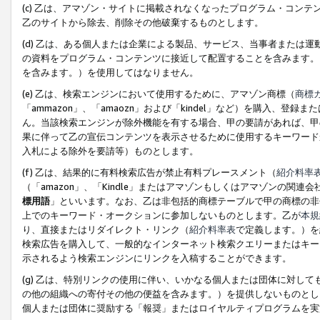
(c) 乙は、アマゾン・サイトに掲載されなくなったプログラム・コン
乙のサイトから除去、削除その他破棄するものとします。
(d) 乙は、ある個人または企業による製品、サービス、当事者または
の資料をプログラム・コンテンツに接近して配置することを含みます。
を含みます。）を使用してはなりません。
(e) 乙は、検索エンジンにおいて使用するために、アマゾン商標（
商標
「ammazon」、「amaozn」および「kindel」など）を購入
ん。当該検索エンジンが除外機能を有する場合、甲の要請があれば、甲
果に伴って乙の宣伝コンテンツを表示させるために使用するキーワード
入札による除外を要請等）ものとします。
(f) 乙は、結果的に有料検索広告が禁止有料プレースメント（
紹介料率
（「amazon」、「Kindle」またはアマゾンもしくはアマゾンの
標用語
」といいます。なお、乙は非包括的商標テーブルで甲の商標の非
上でのキーワード・オークションに参加しないものとします。乙が
本規
り、直接またはリダイレクト・リンク（
紹介料率表
で定義します。）を
検索広告を購入して、一般的なインターネット検索クエリーまたはキー
示されるよう検索エンジンにリンクを入稿することができます。
(g) 乙は、特別リンクの使用に伴い、いかなる個人または団体に対し
の他の組織への寄付その他の便益を含みます。）を提供しないものとし
個人または団体に奨励する「報奨」またはロイヤルティプログラムを実