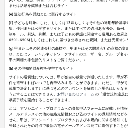
または活動を奨励または含むサイト
(e) 違法行為を奨励または実行するサイト
(f) 子どもを対象にした、もしくは13歳もしくはその他の適用年齢
集、使用または公開するサイト、またはすべての適用ある法令、条例、
制ルール、判決、判断、または子どもの保護に関連する適用ある政府当局の要
6501-6506)もしくはこれらに基づき公布された規則、または児童オ
(g) 甲またはその関連会社の商標や、甲またはその関連会社の商標の
ID、またはソーシャルネットワークサイトのユーザー名、グループ名
甲の商標の非包括的リストをご覧ください。）
(h) その他知的財産権を侵害するサイト
サイトの適切性については、甲が独自の裁量で判断いたします。甲が不
件を遵守すればいつでも再申込みすることができます。ただし、甲が1)
裁量で決定します）に基づき乙のアカウントを解除した場合はいかなる
うとすることはできません。
お問い合わせフォーム
の「運営規約違反に
承認手続を開始することができます。
乙は、アソシエイト・プログラムへの参加申込フォームに記載した情報
メールアドレスその他の連絡先情報および乙のサイトの識別情報などを
せん。甲は、アソシエイト・プログラムおよび本規約に関する通知（も
登録されたその時点で最新の電子メールアドレス宛てに送信することが