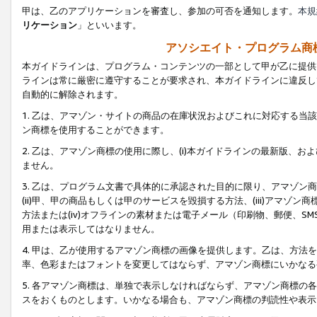
甲は、乙のアプリケーションを審査し、参加の可否を通知します。
本規
リケーション
」といいます。
アソシエイト・プログラム商
本ガイドラインは、プログラム・コンテンツの一部として甲が乙に提供
ラインは常に厳密に遵守することが要求され、本ガイドラインに違反し
自動的に解除されます。
1. 乙は、アマゾン・サイトの商品の在庫状況およびこれに対応する
ン商標を使用することができます。
2. 乙は、アマゾン商標の使用に際し、(i)本ガイドラインの最新版、およ
ません。
3. 乙は、プログラム文書で具体的に承認された目的に限り、アマゾン
(ii)甲、甲の商品もしくは甲のサービスを毀損する方法、(iii)アマ
方法または(iv)オフラインの素材または電子メール（印刷物、郵便、S
用または表示してはなりません。
4. 甲は、乙が使用するアマゾン商標の画像を提供します。乙は、方
率、色彩またはフォントを変更してはならず、アマゾン商標にいかなる
5. 各アマゾン商標は、単独で表示しなければならず、アマゾン商標
スをおくものとします。いかなる場合も、アマゾン商標の判読性や表示