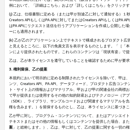
例において、「詳細はこちら」および「詳しくはこちら」をクリックす
(j) 乙は、仕様書類に定める（または甲が別途乙に対して通知する）
Creators APIもしくはPA APIに対してまたはCreators APIもしく
はPA APIにリクエスト送信を行うアプリケーションを作成し公開し
ーにも適用されます。
(k) 乙が乙のアプリケーション上でテキストで構成されるプロダクト
と見えるところに、以下の免責文言を表示するものとします。「［「本
ンにより提供されたものです。これらのコンテンツは「現状有姿」で提
乙は、乙が本ライセンスを遵守していることを確認するために甲が要求
3. 権利留保、乙の提案
本規約において明示的に定める制限されたライセンスを除いて、甲は、
ンツ、Creators API、PA API、データフィード、プロダクト
ト・サイト上の情報およびマテリアル、甲および甲の関連会社の商標お
て甲が提供または使用するその他の知的財産およびテクノロジー（アプ
（SDK）、ライブラリ、サンプルコードおよび関連するマテリアルを
権を含みます。）を留保するものとし、乙は、本ライセンスに基づきこ
乙が甲に対し、プログラム・コンテンツについて、またはアソシエイト
テキストまたはその他の情報もしくはコンテンツを提供した場合、また
案
」と総称します。）、乙は、甲に対して、乙の提案に関する一切の権