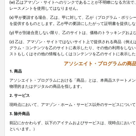
(w) 乙はアマゾン・サイトへのリンクであることが不明瞭になる方法
レースメントを使用してはなりません。
(x) 甲が要請する場合、乙は、甲に対して、乙が（プログラム・ポリ
を提供するものとします。乙が甲の要請にしたがって証明書を提供しな
(y) 甲が別途合意しない限り、乙のサイトは、価格のトラッキングお
(z) 乙は、アマゾン・サイトではないサイト上で提供される商品（例
グラム・コンテンツを乙のサイトに表示したり、その他の利用をしない
ストもしくはその他の情報もしくはコンテンツを乙のサイトに表示した
アソシエイト・プログラムの商
1. 商品
アソシエイト・プログラムにおける「商品」とは、本商品ステートメン
物理的またはデジタルの商品を指します。
2. サービス
現時点において、アマゾン・ホーム・サービス以外のサービスについて
3. 除外商品
前記にかかわらず、以下のアイテムおよびサービスは、現時点において
といいます。）