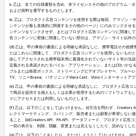
ii. 乙は、全ての仕様書類を含め、本ライセンスその他のプログラム
および資料を遵守するものとします。
iii. 乙は、プロダクト広告コンテンツを使用する際は毎回、アマゾ
ンテンツが最も直接的に関連するその他のページ）にのみリンクさせる
ンテンツをリンクさせず、またはプロダクト広告コンテンツに関連して
告コンテンツに密接に関連していない部分は、アマゾン・サイト以外の
(d) 乙は、甲の事前の書面による明確な承諾なしに、携帯電話その他
たはこれらに関連して、プロダクト広告コンテンツを使用しないものと
由してアクセスされる携帯端末用に最適化されていないサイト等の当該端
定義される承認されたモバイル・アプリケーション、または(3)いか
ブルまたは衛星ボックス、ストリーミングビデオプレイヤー、ブルーレイ
TV、ソニーBravia、パナソニックViera Cast、Vizioインター
(e) 乙は、甲の事前の書面による明確な承諾なしに、プロダクト広告
で商品を提供する個人もしくは企業が使用するためのソフトウェアもしくはその
ドにアクセスまたは利用しないものとします。
(f) 乙は、以下のことをしてはいけません。(i)方法を問わず、Creator
レクトマーケティング、スパミング、販売者または顧客が希望しない連
ること、(iii)Creators API、PA API、データフィード、プ
一切の表示を、削除、隠蔽、変更または見えなくしたり、読めなくした
(g) 乙は、以下のことをしたり、またはしようとしてはいけません。(