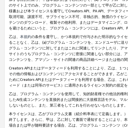
のサイト上でのみ、プログラム・コンテンツの一部として甲が乙に対し
様書および本ライセンスを遵守してCreators API、PA API、
取消可能、譲渡不可、サブライセンス不可、非独占的、無償のライセン
テンツのダウンロード、複製その他利用、またはデータマイニング、ロ
を避けるためにいうと、プログラム・コンテンツには、Creators AP
乙は、
本規約
の条件を遵守し、かつ本規約で付与された明示的なライセ
ることなく、乙は、(a)プログラム・コンテンツを、エンドユーザに
グラム・コンテンツに対してまたはこれに関連してリンクしたり、アマ
サイトのうちプログラム・コンテンツに密接に関連しない部分には、ア
コンテンツを、アマゾン・サイトの関連の商品詳細ページまたは他の関
Creators APIまたはデータフィードを利用することにより、乙は、
その他の情報およびコンテンツにアクセスすることができます。乙がこ
ためにCreators APIまたはデータフィードを利用する場合、乙は、こ
ィード（または同等のサービス）に適用されるライセンス契約の規定を
乙は、プログラム・コンテンツを使用して、知的財産権その他法的権利
したAI生成コンテンツを直接的または間接的に大規模言語モデル、マ
しないものとし、また、第三者をしてこれを行わせないものとします。
本ライセンスは、乙がプログラム文書（紹介料率表にて定義します。）
終了します。さらに、甲は、乙に対して書面で通知することにより、本
場合または甲が随時要請する場合、乙は、プログラム・コンテンツ（Cre