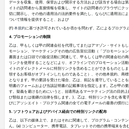
データを収集、使用、保管および開示する方法および該当する場合は第
イトの訪問者から直接情報を収集し、サイトの訪問者のブラウザにクッ
切に開示し、その他の適用法の法的要件を満たし、ならびに適用法によ
ついて情報を提供すること、および
(f)
本規約
に基づき許可されているか否かを問わず、乙によるプログラ
4. プロモーションの制限
乙は、甲もしくは甲の関連会社を代理してまたはアマゾン・サイトもし
モーション、マーケティングその他の広告宣伝活動（「プロモーション
書面または口頭での販促活動に関連して、甲もしくは甲の関連会社の商
リンクを使用することなどにより、オフラインでのプロモーション活動
イトのダイレクトメールに特別リンクを含めることができるものとしま
領するお客様がオプトインしたものであること）、その他本規約、商標
となります。甲の要請を受けた場合、乙は、前記を遵守していることを
明書のフォームおよび当該証明書の記載事項を指定します。乙が甲の要
す。疑義を避けるためにいうと、(i)適用あるマーケティング法の目的上(例
び類似または後継の法律を指します。)、乙は、特別リンクを含む各電子
びにアソシエイト・プログラム関連の全ての電子メールの最善の慣行に
5. ソフトウェアおよびデバイス経由での特別リンクの配布
乙は、以下の媒体上で、またはそれに関連して、プログラム・コンテン
ん。(a) コンピューター、携帯電話、タブレットその他の携帯端末を