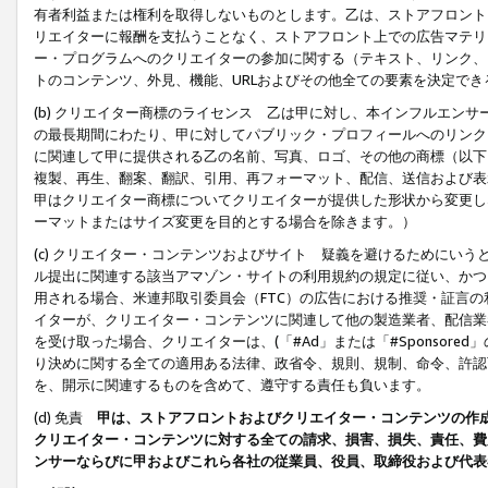
有者利益または権利を取得しないものとします。乙は、ストアフロントに
リエイターに報酬を支払うことなく、ストアフロント上での広告マテリア
ー・プログラムへのクリエイターの参加に関する（テキスト、リンク、
トのコンテンツ、外見、機能、URLおよびその他全ての要素を決定で
(b) クリエイター商標のライセンス 乙は甲に対し、本インフルエン
の最長期間にわたり、甲に対してパブリック・プロフィールへのリンク
に関連して甲に提供される乙の名前、写真、ロゴ、その他の商標（以下
複製、再生、翻案、翻訳、引用、再フォーマット、配信、送信および表
甲はクリエイター商標についてクリエイターが提供した形状から変更し
ーマットまたはサイズ変更を目的とする場合を除きます。）
(c) クリエイター・コンテンツおよびサイト 疑義を避けるためにい
ル提出に関連する該当アマゾン・サイトの利用規約の規定に従い、かつ、
用される場合、米連邦取引委員会（FTC）の広告における推奨・証言
イターが、クリエイター・コンテンツに関連して他の製造業者、配信業
を受け取った場合、クリエイターは、(「#Ad」または「#Sponsor
り決めに関する全ての適用ある法律、政省令、規則、規制、命令、許認
を、開示に関連するものを含めて、遵守する責任も負います。
(d) 免責
甲は、ストアフロントおよびクリエイター・コンテンツの作
クリエイター・コンテンツに対する全ての請求、損害、損失、責任、費
ンサーならびに甲およびこれら各社の従業員、役員、取締役および代表