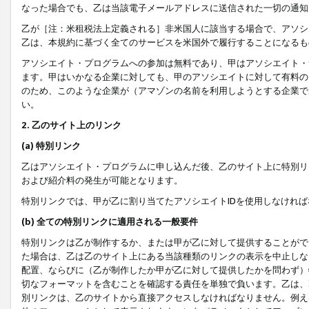
なった場合でも、乙は当該電子メールアドレスに送信された一切の通知
乙が［注：米租税法上定義される］非米国人に該当する場合で、アソシ
乙は、本規約に基づく全てのサービスを米国外で履行することになるも
アソシエイト・プログラムへの参加は無料であり、甲はアソシエイト・
ます。甲はいかなる企業に対しても、甲のアソシエイトに対して有料の
のため、このような企業が（アマゾンの名前を利用しようとする企業で
い。
2. 乙のサイト上のリンク
(a) 特別リンク
乙はアソシエイト・プログラムに申し込んだ後、乙のサイト上に特別リ
および紹介料の発生が可能となります。
特別リンクでは、甲が乙に割り当てたアソシエイトIDを使用しなけれ
(b) 全ての特別リンクに適用される一般要件
特別リンクは乙が制作するか、または甲が乙に対して提供することがで
た場合は、乙は乙のサイト上にある当該種類のリンクの表示を中止しな
配置、ならびに（乙が制作したか甲が乙に対して提供したかを問わず）
切なフォーマットを含むことを確認する責任を単独で負います。乙は、
別リンクは、乙のサイトから直接アクセスしなければなりません。例えば、