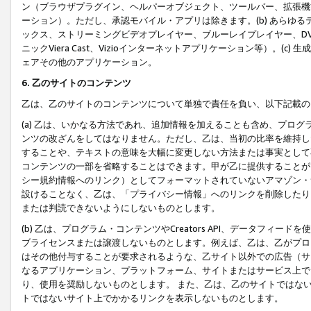
ン（ブラウザプラグイン、ヘルパーオブジェクト、ツールバー、拡張機
ーション）。ただし、承認モバイル・アプリは除きます。(b) あらゆ
ックス、ストリーミングビデオプレイヤー、ブルーレイプレイヤー、DVDプ
ニックViera Cast、Vizioインターネットアプリケーション等）。(
ェアその他のアプリケーション。
6. 乙のサイトのコンテンツ
乙は、乙のサイトのコンテンツについて単独で責任を負い、以下記載の
(a) 乙は、いかなる方法であれ、追加情報を加えることも含め、プロ
ンツの改ざんをしてはなりません。ただし、乙は、当初の比率を維持し
することや、テキストの意味を大幅に変更しない方法または事実として
コンテンツの一部を省略することはできます。甲が乙に提供することが
シー規約情報へのリンク）としてフォーマットされていないアマゾン・
設けることなく、乙は、「プライバシー情報」へのリンクを削除したり
または判読できないようにしないものとします。
(b) 乙は、プログラム・コンテンツやCreators API、データフ
ブライセンスまたは譲渡しないものとします。例えば、乙は、乙がプロ
はその他付与することが要求されるような、乙サイト以外での広告（サ
なるアプリケーション、プラットフォーム、サイトまたはサービス上で
り、使用を奨励しないものとします。 また、乙は、乙のサイトではな
トではないサイト上でかかるリンクを表示しないものとします。