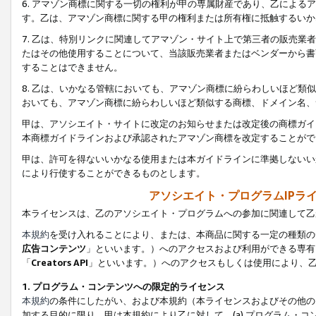
6. アマゾン商標に関する一切の権利が甲の専属財産であり、乙によ
す。乙は、アマゾン商標に関する甲の権利または所有権に抵触するいか
7. 乙は、特別リンクに関連してアマゾン・サイト上で第三者の販売
たはその他使用することについて、当該販売業者またはベンダーから書
することはできません。
8. 乙は、いかなる管轄においても、アマゾン商標に紛らわしいほど
おいても、アマゾン商標に紛らわしいほど類似する商標、ドメイン名、
甲は、アソシエイト・サイトに改定のお知らせまたは改定後の商標ガイ
本商標ガイドラインおよび承認されたアマゾン商標を改定することがで
甲は、許可を得ないいかなる使用または本ガイドラインに準拠しないい
により行使することができるものとします。
アソシエイト・プログラムIPラ
本ライセンスは、乙のアソシエイト・プログラムへの参加に関連して乙
本規約
を受け入れることにより、または、本商品に関する一定の種類の
広告コンテンツ
」といいます。）へのアクセスおよび利用ができる専有
「
Creators API
」といいます。）へのアクセスもしくは使用により、
1. プログラム・コンテンツへの限定的ライセンス
本規約
の条件にしたがい、および本規約（本ライセンスおよびその他の
加する目的に限り、甲は本規約により乙に対して、(a) プログラム・コ