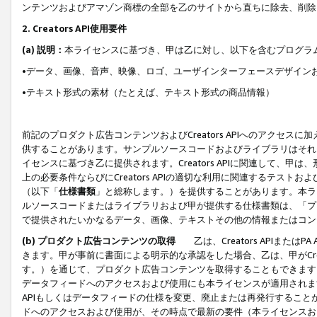
ンテンツおよびアマゾン商標の全部を乙のサイトから直ちに除去、削除
2. Creators API使用要件
(a) 説明：
本ライセンスに基づき、甲は乙に対し、以下を含むプログラ
•データ、画像、音声、映像、ロゴ、ユーザインターフェースデザイン
•テキスト形式の素材（たとえば、テキスト形式の商品情報）
前記のプロダクト広告コンテンツおよびCreators APIへのアクセスに
供することがあります。サンプルソースコードおよびライブラリはそれ
イセンスに基づき乙に提供されます。Creators APIに関連して
上の必要条件ならびにCreators APIの適切な利用に関連するテ
（以下「
仕様書類
」と総称します。）を提供することがあります。本ラ
ルソースコードまたはライブラリおよび甲が提供する仕様書類は、「プ
で提供されたいかなるデータ、画像、テキストその他の情報またはコン
(b) プロダクト広告コンテンツの取得
乙は、Creators APIま
きます。甲が事前に書面による明示的な承認をした場合、乙は、甲がCreator
す。）を通じて、プロダクト広告コンテンツを取得することもできます
データフィードへのアクセスおよび使用にも本ライセンスが適用されます。乙は
APIもしくはデータフィードの仕様を変更、廃止または再発行することがで
ドへのアクセスおよび使用が、その時点で最新の要件（本ライセンスお