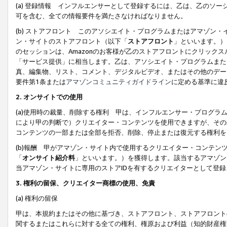
(a) 登録情報 インフルエンサーとして登録するには、乙は、乙のソ
可を含む、全ての情報要件を満たさなければなりません。
(b) ストアフロント このアソシエイト・プログラムまたはアマゾン
ン・サイトのストアフロント（以下「
ストアフロント
」といいます。）
のセッションは、Amazonのお客様が乙のストアフロントにクリック
「サービス提供」に相当します。乙は、アソシエイト・プログラムまた
真、編集物、リスト、コメント、デジタルビデオ、またはその他のデー
要件第1条または
アマゾンコミュニティガイドライン
に定める基準に違
2.
オンサイトでの使用
(a)使用時の裁量、削除する権利 甲は、インフルエンサー・プログラ
により甲の判断で）クリエイター・コンテンツを使用できますが、その
コンテンツの一部または全部を拒否、削除、停止または復元する権利を
(b)報酬 甲がアマゾン・サイト内で使用するクリエイター・コンテン
「
オンサイト紹介料
」といいます。）を獲得します。該当するアマゾン
当アマゾン・サイトに専用のストアIDを有するクリエイターとして登
3.
権利の留保、クリエイター商標の使用、免責
(a) 権利の留保
甲は、本規約またはその他に基づき、ストアフロント、ストアフロント
関するまたはこれらに対する全ての権利、権原および利益（知的財産権