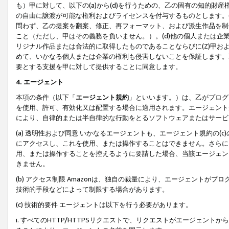
も）甲に対して、以下の(a)から(d)を行うための、乙の固有の知的
の自由に譲渡が可能な権利およびライセンスを付与するものとします。(
問わず、乙の提案を翻案、修正、再フォーマット、および派生作品を制
こと（ただし、甲はその義務を負いません。）。(d)他の個人または企
リジナル作品または合法的に取得したものであることならびに(Z)甲
めて、いかなる個人または企業の権利も侵害しないことを保証します。
要とする支援を甲に対して提供することに同意します。
4. エージェント
本項の条件（以下「
エージェント規約
」といいます。）は、乙がプログ
を使用、許可、有効化又は配置する場合に適用されます。エージェント
により、自律的または半自律的な行動をとるソフトウェアまたはサービ
(a) 透明性および同意 いかなるエージェントも、エージェント規約の
にアクセスし、これを使用、または操作することはできません。さらに、
用、または操作することを控えるように要請した場合、当該エージェン
きません。
(b) アクセス制限 Amazonは、独自の裁量により、エージェント
技術的手段などによって制限する場合があります。
(c) 技術的要件 エージェントは以下を行う必要があります。
i. すべてのHTTP/HTTPSリクエストで、リクエストがエージェ