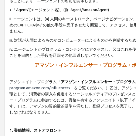
ることにより、エージェントの名前を開示します。
• 「Agent/ [エージェント名]」(例: Agent/AmazonAgent)
ii. エージェントは、(a) 人間のキーストローク、ページナビゲーシ
めのCAPTCHAやその他の手段を完了させたり回避して、アクセス、
ません。
iii. 対話が人間によるものかコンピューターによるものかを判断する
iv. エージェントがプログラム・コンテンツにアクセスし、又はこれ
ことを目的とした手段を迂回その他回避しないでください。
アマゾン・インフルエンサー・プログラム・
アソシエイト・プログラム「
アマゾン・インフルエンサー・プログラム
program.amazon.com/influencers
をご覧ください。）乙は、アソシエ
環として、消費者の購入を促進するソーシャルメディアのプレゼンスと
ー・プログラムに参加するには、資格を有するアソシエイト（以下「
イ
す。）は、アマゾンの質的量的基準を満たし、登録プロセスを完了し、
しなければなりません。
1.
登録情報、ストアフロント