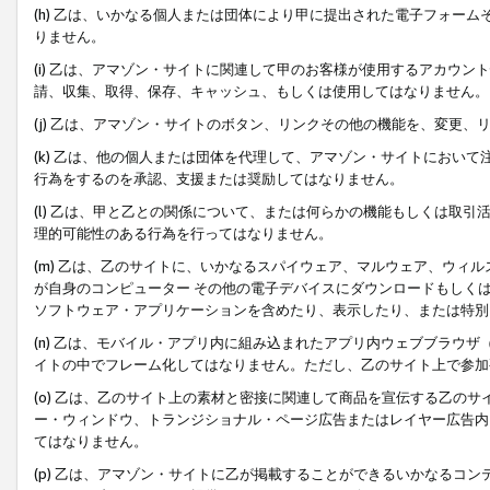
(h) 乙は、いかなる個人または団体により甲に提出された電子フォー
りません。
(i) 乙は、アマゾン・サイトに関連して甲のお客様が使用するアカウ
請、収集、取得、保存、キャッシュ、もしくは使用してはなりません。
(j) 乙は、アマゾン・サイトのボタン、リンクその他の機能を、変更
(k) 乙は、他の個人または団体を代理して、アマゾン・サイトにおい
行為をするのを承認、支援または奨励してはなりません。
(l) 乙は、甲と乙との関係について、または何らかの機能もしくは取
理的可能性のある行為を行ってはなりません。
(m) 乙は、乙のサイトに、いかなるスパイウェア、マルウェア、ウィ
が自身のコンピューター その他の電子デバイスにダウンロードもしく
ソフトウェア・アプリケーションを含めたり、表示したり、または特別
(n) 乙は、モバイル・アプリ内に組み込まれたアプリ内ウェブブラウザ
イトの中でフレーム化してはなりません。ただし、乙のサイト上で参加
(o) 乙は、乙のサイト上の素材と密接に関連して商品を宣伝する乙の
ー・ウィンドウ、トランジショナル・ページ広告またはレイヤー広告内
てはなりません。
(p) 乙は、アマゾン・サイトに乙が掲載することができるいかなるコ