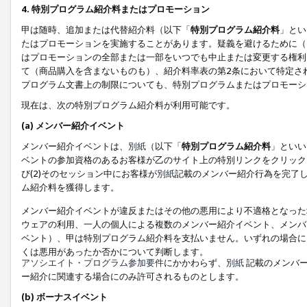
4. 特別プログラム紹介料またはプロモーション
甲は随時、追加または代替紹介料（以下「
特別プログラム紹介料
」とい
たはプロモーションを実施することがあります。疑義を避けるために（
はプロモーションの全部または一部をいつでも中止または変更する権利
て（商品購入を含まないものも）、紹介料率表の第2条において特定さ
プログラム文書上の制限についても、特別プログラムまたはプロモーシ
現在は、次の特別プログラム紹介料が利用可能です。
(a) メンバー紹介イベント
メンバー紹介イベントは、
別紙
（以下「
特別プログラム紹介料
」といい
ベントの参加資格のあるお客様が乙のサイト上の特別リンクをクリック
び(2)そのセッション中にお客様が
別紙
記載のメンバー紹介行為を完了
ム紹介料を獲得します。
メンバー紹介イベントが違反またはその他の悪用により不適格となった
ウェアの利用、一人の個人による複数のメンバー紹介イベント、メンバ
ベント）、甲は特別プログラム紹介料を支払いません。いずれの場合に
くは悪用があったか否かについて判断します。
アソシエイト・プログラム参加要件
にかかわらず、
別紙
記載のメンバー
ー紹介に関連する場合にのみ許可されるものとします。
(b) ボーナスイベント