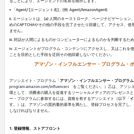
ることにより、エージェントの名前を開示します。
• 「Agent/ [エージェント名]」(例: Agent/AmazonAgent)
ii. エージェントは、(a) 人間のキーストローク、ページナビゲーシ
めのCAPTCHAやその他の手段を完了させたり回避して、アクセス、
ません。
iii. 対話が人間によるものかコンピューターによるものかを判断する
iv. エージェントがプログラム・コンテンツにアクセスし、又はこれ
ことを目的とした手段を迂回その他回避しないでください。
アマゾン・インフルエンサー・プログラム・
アソシエイト・プログラム「
アマゾン・インフルエンサー・プログラム
program.amazon.com/influencers
をご覧ください。）乙は、アソシエ
環として、消費者の購入を促進するソーシャルメディアのプレゼンスと
ー・プログラムに参加するには、資格を有するアソシエイト（以下「
イ
す。）は、アマゾンの質的量的基準を満たし、登録プロセスを完了し、
しなければなりません。
1.
登録情報、ストアフロント