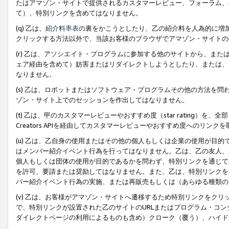
たはアマゾン・サイトで提供されるカスタマーレビュー、フォーラム、
て）、特別リンクを含めてはなりません。
(q) 乙は、
紹介料率表
の裏をかこうとしたり、乙の紹介料を人為的に増
クリックする方法以外で、当該お客様のブラウザでアマゾン・サイトの
(r) 乙は、アソシエイト・プログラムに参加する他のサイトから、ま
ェア経由を含めて）妨害またはリダイレクトしようとしたり、または、
なりません。
(s) 乙は、ロボットまたはソフトウェア・プログラムその他の方法を
ゾン・サイト上でのセッションを作出してはなりません。
(t) 乙は、甲のカスタマーレビューやおすすめ度（star rating
Creators APIを経由してカスタマーレビューやおすすめ度へのリンク
(u) 乙は、乙自身の使用またはその他の個人もしくは企業の使用が目
はメンバー紹介イベント行為を行ってはなりません。乙は、乙の友人、
個人もしくは団体の使用が目的であるかを問わず、特別リンクを通じて
を許可、要請または奨励してはなりません。また、乙は、特別リンクを
バー紹介イベント行為の実施、または再販売もしくは（あらゆる種類の
(v) 乙は、お客様がアマゾン・サイトへ遷移するため特別リンクをク
で、特別リンクが設置された乙のサイトのURLまたはプログラム・コ
ダイレクトページの利用によるものも含め）クローク（覆う）、ハイド