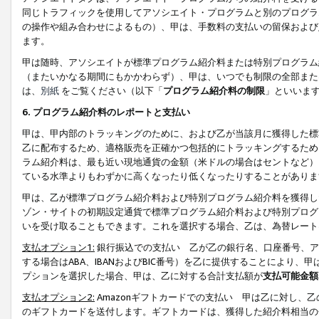
同じトラフィックを使用してアソシエイト・プログラムと別のプログラ
の操作や組み合わせによるもの）、甲は、手数料の支払いの留保および
ます。
甲は随時、アソシエイトが標準プログラム紹介料または特別プログラム
（またいかなる期間にもかかわらず）、甲は、いつでも制限の全部また
は、
別紙
をご覧ください（以下「
プログラム紹介料の制限
」といいま
6. プログラム紹介料のレポートと支払い
甲は、甲内部のトラッキングのために、および乙が当該月に獲得した標
乙に配布するため、適格販売を正確かつ包括的にトラッキングするため
ラム紹介料は、最も近い現地通貨の金額（米ドルの場合はセントなど）
ている水準よりもわずかに高くなったり低くなったりすることがありま
甲は、乙が標準プログラム紹介料および特別プログラム紹介料を獲得し
ゾン・サイトの初期設定通貨で標準プログラム紹介料および特別プログ
いを受け取ることもできます。これを選択する場合、乙は、為替レート
支払オプション1:
銀行振込での支払い 乙が乙の銀行名、口座番号、ア
する場合はABA、IBANおよびBIC番号）を乙に提供することにより
プションを選択した場合、甲は、乙に対する合計支払額が
支払可能金額
支払オプション2:
Amazonギフトカードでの支払い 甲は乙に対し、
のギフトカードを送付します。ギフトカードは、獲得した紹介料相当の