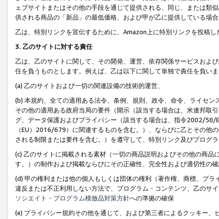
ェブサイトまたはその他の手段を通じて提供される、同じ、または類似
供される商品の「新品」の最低価格、および甲が乙に提供している場合
乙は、特別リンクを宣伝するために、Amazon上に特別リンクを投稿し
3. 乙のサイトに対する責任
乙は、乙のサイトに関して、その開発、運営、依存関係サービスおよび
任を負うものとします。例えば、乙は以下に関して単独で責任を負いま
(a) 乙のサイトおよび一切の関連設備の技術的運営、
(b) 本規約、全ての適用ある法令、条例、規則、政令、命令、ライセ
その他の適用ある政府当局の要件（開示（該当する場合は、米連邦取引
グ、データ保護およびプライバシー（該当する場合は、指令2002/58
（EU）2016/679）に関連するものを含む。）、ならびに乙とそ
される制限または要件を含む。）を遵守して、特別リンク及びプログラ
(c) 乙のサイトに掲載される素材（一切の商品説明およびその他の商
す。）の制作および掲載ならびにその正確性、完全性および適切性の確
(d) 甲の権利または他の個人もしくは団体の権利（著作権、商標、プ
違反または不正利用しない方法で、プログラム・コンテンツ、乙のサイ
ソシエイト・プログラム模倣品対策方針
への準拠の確保
(e) プライバシー規約その他を通じて、および第三者によるクッキー