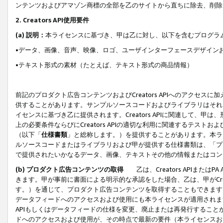
ンテンツおよびアマゾン商標の全部を乙のサイトから直ちに除去、削除
2. Creators API使用要件
(a) 説明：
本ライセンスに基づき、甲は乙に対し、以下を含むプログラ
•データ、画像、音声、映像、ロゴ、ユーザインターフェースデザイン
•テキスト形式の素材（たとえば、テキスト形式の商品情報）
前記のプロダクト広告コンテンツおよびCreators APIへのアクセスに
供することがあります。サンプルソースコードおよびライブラリはそれ
イセンスに基づき乙に提供されます。Creators APIに関連して
上の必要条件ならびにCreators APIの適切な利用に関連するテ
（以下「
仕様書類
」と総称します。）を提供することがあります。本ラ
ルソースコードまたはライブラリおよび甲が提供する仕様書類は、「プ
で提供されたいかなるデータ、画像、テキストその他の情報またはコン
(b) プロダクト広告コンテンツの取得
乙は、Creators APIま
きます。甲が事前に書面による明示的な承認をした場合、乙は、甲がCreator
す。）を通じて、プロダクト広告コンテンツを取得することもできます
データフィードへのアクセスおよび使用にも本ライセンスが適用されます。乙は
APIもしくはデータフィードの仕様を変更、廃止または再発行することがで
ドへのアクセスおよび使用が、その時点で最新の要件（本ライセンスお