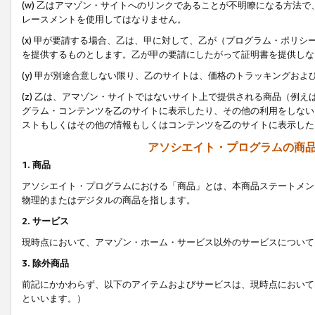
(w) 乙はアマゾン・サイトへのリンクであることが不明瞭になる方法
レースメントを使用してはなりません。
(x) 甲が要請する場合、乙は、甲に対して、乙が（プログラム・ポリ
を提供するものとします。乙が甲の要請にしたがって証明書を提供しな
(y) 甲が別途合意しない限り、乙のサイトは、価格のトラッキングお
(z) 乙は、アマゾン・サイトではないサイト上で提供される商品（例
グラム・コンテンツを乙のサイトに表示したり、その他の利用をしない
ストもしくはその他の情報もしくはコンテンツを乙のサイトに表示した
アソシエイト・プログラムの商
1. 商品
アソシエイト・プログラムにおける「商品」とは、本商品ステートメン
物理的またはデジタルの商品を指します。
2. サービス
現時点において、アマゾン・ホーム・サービス以外のサービスについて
3. 除外商品
前記にかかわらず、以下のアイテムおよびサービスは、現時点において
といいます。）