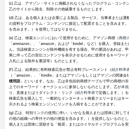
(c) 乙は、アマゾン・サイトに掲載されなくなったプログラム・コン
乙のサイトから除去、削除その他破棄するものとします。
(d) 乙は、ある個人または企業による製品、サービス、当事者または
の資料をプログラム・コンテンツに接近して配置することを含みます。
を含みます。）を使用してはなりません。
(e) 乙は、検索エンジンにおいて使用するために、アマゾン商標（
商標
「ammazon」、「amaozn」および「kindel」など）を購入
ん。当該検索エンジンが除外機能を有する場合、甲の要請があれば、甲
果に伴って乙の宣伝コンテンツを表示させるために使用するキーワード
入札による除外を要請等）ものとします。
(f) 乙は、結果的に有料検索広告が禁止有料プレースメント（
紹介料率
（「amazon」、「Kindle」またはアマゾンもしくはアマゾンの
標用語
」といいます。なお、乙は非包括的商標テーブルで甲の商標の非
上でのキーワード・オークションに参加しないものとします。乙が
本規
り、直接またはリダイレクト・リンク（
紹介料率表
で定義します。）を
検索広告を購入して、一般的なインターネット検索クエリーまたはキー
示されるよう検索エンジンにリンクを入稿することができます。
(g) 乙は、特別リンクの使用に伴い、いかなる個人または団体に対し
の他の組織への寄付その他の便益を含みます。）を提供しないものとし
個人または団体に奨励する「報奨」またはロイヤルティプログラムを実