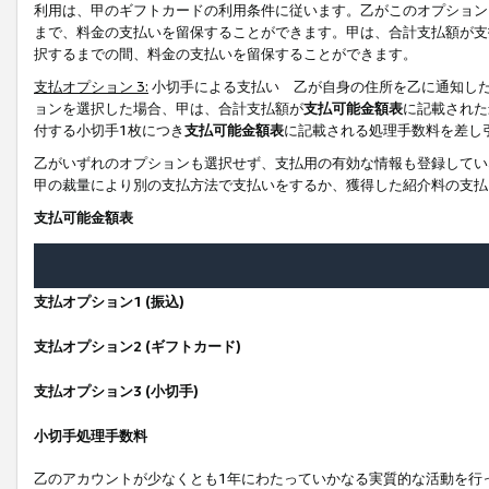
利用は、甲のギフトカードの利用条件に従います。乙がこのオプション
まで、料金の支払いを留保することができます。甲は、合計支払額が支
択するまでの間、料金の支払いを留保することができます。
支払オプション 3:
小切手による支払い 乙が自身の住所を乙に通知し
ョンを選択した場合、甲は、合計支払額が
支払可能金額表
に記載された
付する小切手1枚につき
支払可能金額表
に記載される処理手数料を差し
乙がいずれのオプションも選択せず、支払用の有効な情報も登録してい
甲の裁量により別の支払方法で支払いをするか、獲得した紹介料の支払
支払可能金額表
支払オプション1 (振込)
支払オプション2 (ギフトカード)
支払オプション3 (小切手)
小切手処理手数料
乙のアカウントが少なくとも1年にわたっていかなる実質的な活動を行