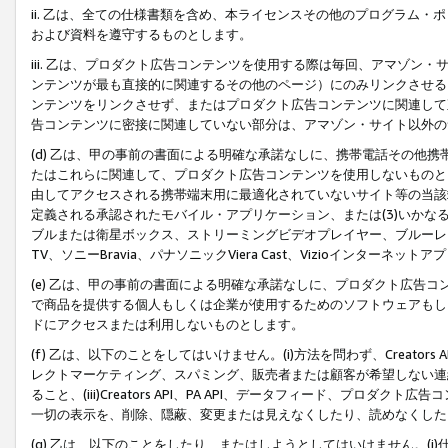
ii. 乙は、全ての仕様書類を含め、本ライセンスその他のプログラム
および資料を遵守するものとします。
iii. 乙は、プロダクト広告コンテンツを使用する際は毎回、アマゾ
ンテンツが最も直接的に関連するその他のページ）にのみリンクさせる
ンテンツをリンクさせず、またはプロダクト広告コンテンツに関連して
告コンテンツに密接に関連していない部分は、アマゾン・サイト以外の
(d) 乙は、甲の事前の書面による明確な承諾なしに、携帯電話その他
たはこれらに関連して、プロダクト広告コンテンツを使用しないものと
由してアクセスされる携帯端末用に最適化されていないサイト等の当該端
定義される承認されたモバイル・アプリケーション、または(3)いか
ブルまたは衛星ボックス、ストリーミングビデオプレイヤー、ブルーレイ
TV、ソニーBravia、パナソニックViera Cast、Vizioインター
(e) 乙は、甲の事前の書面による明確な承諾なしに、プロダクト広告
で商品を提供する個人もしくは企業が使用するためのソフトウェアもしくはその
ドにアクセスまたは利用しないものとします。
(f) 乙は、以下のことをしてはいけません。(i)方法を問わず、Creator
レクトマーケティング、スパミング、販売者または顧客が希望しない連
ること、(iii)Creators API、PA API、データフィード、プ
一切の表示を、削除、隠蔽、変更または見えなくしたり、読めなくした
(g) 乙は、以下のことをしたり、またはしようとしてはいけません。(