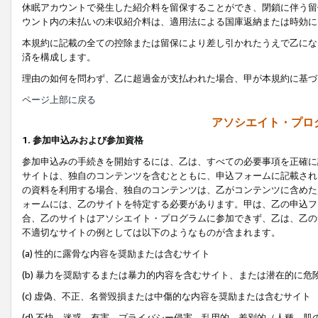
休眠アカウントで発生した紹介料を留保することができ、閉鎖に伴う留
ウント内の未払いの未収紹介料は、適用法による国庫返納または時効に
本規約に記載の全ての控除または留保により差し引かれたうえで乙にな
済を構成します。
理由の如何を問わず、乙に超過金が支払われた場合、甲が本規約に基づ
ページ上部に戻る
アソシエイト・プロ
1. 参加申込みおよび参加資格
参加申込みの手続きを開始するには、乙は、すべての必要事項を正確に
サイトは、独自のコンテンツを含むとともに、申込フォームに記載され
の資料を利用する場合、独自のコンテンツは、乙がコンテンツに含めた
ォームには、乙のサイトを特定する必要があります。甲は、乙の申込フ
合、乙のサイトはアソシエイト・プログラムに参加できず、乙は、乙の
不適切なサイトの例としては以下のようなものが含まれます。
(a) 性的に露骨な内容を奨励または含むサイト
(b) 暴力を奨励するまたは暴力的内容を含むサイト、または潜在的に
(c) 虚偽、不正、名誉毀損または中傷的な内容を奨励または含むサイト
(d) 不快、迷惑、有害、プライバシー侵害、乱用的、差別的（人種、