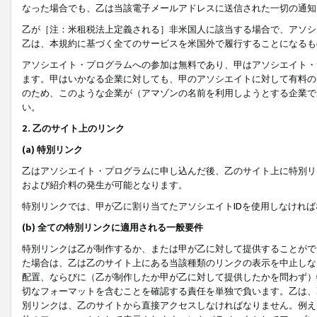
なった場合でも、乙は当該電子メールアドレスに送信された一切の通知
乙が［注：米租税法上定義される］非米国人に該当する場合で、アソシ
乙は、本規約に基づく全てのサービスを米国外で履行することになるも
アソシエイト・プログラムへの参加は無料であり、甲はアソシエイト・
ます。甲はいかなる企業に対しても、甲のアソシエイトに対して有料の
のため、このような企業が（アマゾンの名前を利用しようとする企業で
い。
2. 乙のサイト上のリンク
(a) 特別リンク
乙はアソシエイト・プログラムに申し込んだ後、乙のサイト上に特別リ
および紹介料の発生が可能となります。
特別リンクでは、甲が乙に割り当てたアソシエイトIDを使用しなけれ
(b) 全ての特別リンクに適用される一般要件
特別リンクは乙が制作するか、または甲が乙に対して提供することがで
た場合は、乙は乙のサイト上にある当該種類のリンクの表示を中止しな
配置、ならびに（乙が制作したか甲が乙に対して提供したかを問わず）
切なフォーマットを含むことを確認する責任を単独で負います。乙は、
別リンクは、乙のサイトから直接アクセスしなければなりません。例えば、