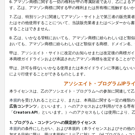
6. アマゾン商標に関する一切の権利が甲の専属財産であり、乙によ
す。乙は、アマゾン商標に関する甲の権利または所有権に抵触するいか
7. 乙は、特別リンクに関連してアマゾン・サイト上で第三者の販売
たはその他使用することについて、当該販売業者またはベンダーから書
することはできません。
8. 乙は、いかなる管轄においても、アマゾン商標に紛らわしいほど
おいても、アマゾン商標に紛らわしいほど類似する商標、ドメイン名、
甲は、アソシエイト・サイトに改定のお知らせまたは改定後の商標ガイ
本商標ガイドラインおよび承認されたアマゾン商標を改定することがで
甲は、許可を得ないいかなる使用または本ガイドラインに準拠しないい
により行使することができるものとします。
アソシエイト・プログラムIPラ
本ライセンスは、乙のアソシエイト・プログラムへの参加に関連して乙
本規約
を受け入れることにより、または、本商品に関する一定の種類の
広告コンテンツ
」といいます。）へのアクセスおよび利用ができる専有
「
Creators API
」といいます。）へのアクセスもしくは使用により、
1. プログラム・コンテンツへの限定的ライセンス
本規約
の条件にしたがい、および本規約（本ライセンスおよびその他の
加する目的に限り、甲は本規約により乙に対して、(a) プログラム・コ