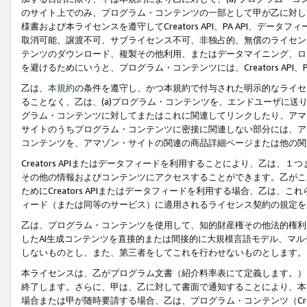
のサイト上でのみ、プログラム・コンテンツの一部として甲が乙に対し
様書および本ライセンスを遵守してCreators API、PA API、
取消可能、譲渡不可、サブライセンス不可、非独占的、無償のライセン
テンツのダウンロード、複製その他利用、またはデータマイニング、ロ
を避けるためにいうと、プログラム・コンテンツには、Creators AP
乙は、
本規約
の条件を遵守し、かつ本規約で付与された明示的なライセ
ることなく、乙は、(a)プログラム・コンテンツを、エンドユーザに
グラム・コンテンツに対してまたはこれに関連してリンクしたり、アマ
サイトのうちプログラム・コンテンツに密接に関連しない部分には、ア
コンテンツを、アマゾン・サイトの関連の商品詳細ページまたは他の関
Creators APIまたはデータフィードを利用することにより、乙は、
その他の情報およびコンテンツにアクセスすることができます。乙がこ
ためにCreators APIまたはデータフィードを利用する場合、乙は、こ
ィード（または同等のサービス）に適用されるライセンス契約の規定を
乙は、プログラム・コンテンツを使用して、知的財産権その他法的権利
したAI生成コンテンツを直接的または間接的に大規模言語モデル、マ
しないものとし、また、第三者をしてこれを行わせないものとします。
本ライセンスは、乙がプログラム文書（紹介料率表にて定義します。）
終了します。さらに、甲は、乙に対して書面で通知することにより、本
場合または甲が随時要請する場合、乙は、プログラム・コンテンツ（Cre