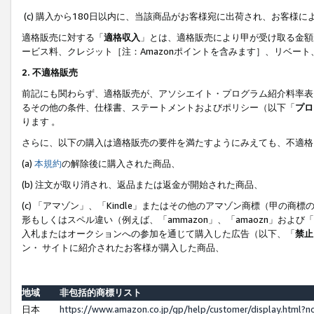
(c) 購入から180日以内に、当該商品がお客様宛に出荷され、お客
適格販売に対する「
適格収入
」とは、適格販売により甲が受け取る金額
ービス料、クレジット［注：Amazonポイントを含みます］、リベー
2. 不適格販売
前記にも関わらず、適格販売が、アソシエイト・プログラム紹介料率表
るその他の条件、仕様書、ステートメントおよびポリシー（以下「
プロ
ります 。
さらに、以下の購入は適格販売の要件を満たすようにみえても、不適格
(a)
本規約
の解除後に購入された商品、
(b) 注文が取り消され、返品または返金が開始された商品、
(c) 「アマゾン」、「Kindle」またはその他のアマゾン商標（甲
形もしくはスペル違い（例えば、「ammazon」、「amaozn」およ
入札またはオークションへの参加を通じて購入した広告（以下、「
禁止
ン・ サイトに紹介されたお客様が購入した商品、
地域
非包括的商標リスト
日本
https://www.amazon.co.jp/gp/help/customer/display.html