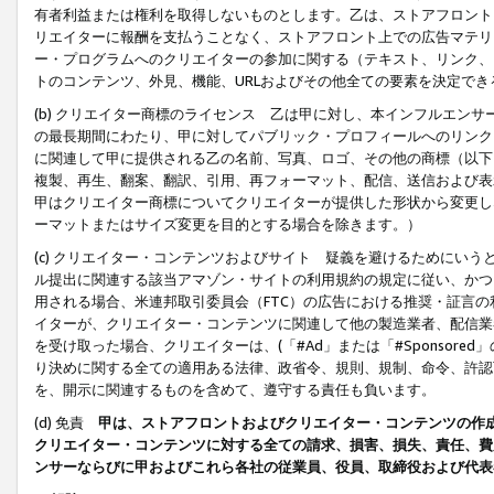
有者利益または権利を取得しないものとします。乙は、ストアフロントに
リエイターに報酬を支払うことなく、ストアフロント上での広告マテリア
ー・プログラムへのクリエイターの参加に関する（テキスト、リンク、
トのコンテンツ、外見、機能、URLおよびその他全ての要素を決定で
(b) クリエイター商標のライセンス 乙は甲に対し、本インフルエン
の最長期間にわたり、甲に対してパブリック・プロフィールへのリンク
に関連して甲に提供される乙の名前、写真、ロゴ、その他の商標（以下
複製、再生、翻案、翻訳、引用、再フォーマット、配信、送信および表
甲はクリエイター商標についてクリエイターが提供した形状から変更し
ーマットまたはサイズ変更を目的とする場合を除きます。）
(c) クリエイター・コンテンツおよびサイト 疑義を避けるためにい
ル提出に関連する該当アマゾン・サイトの利用規約の規定に従い、かつ、
用される場合、米連邦取引委員会（FTC）の広告における推奨・証言
イターが、クリエイター・コンテンツに関連して他の製造業者、配信業
を受け取った場合、クリエイターは、(「#Ad」または「#Sponsor
り決めに関する全ての適用ある法律、政省令、規則、規制、命令、許認
を、開示に関連するものを含めて、遵守する責任も負います。
(d) 免責
甲は、ストアフロントおよびクリエイター・コンテンツの作
クリエイター・コンテンツに対する全ての請求、損害、損失、責任、費
ンサーならびに甲およびこれら各社の従業員、役員、取締役および代表