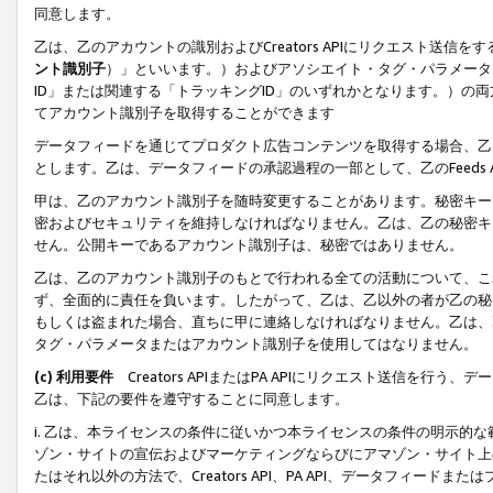
同意します。
乙は、乙のアカウントの識別およびCreators APIにリクエスト送
ント識別子
）」といいます。）およびアソシエイト・タグ・パラメータ（
ID」または関連する「トラッキングID」のいずれかとなります。）の両方
てアカウント識別子を取得することができます
データフィードを通じてプロダクト広告コンテンツを取得する場合、乙は、Cre
とします。乙は、データフィードの承認過程の一部として、乙のFeeds
甲は、乙のアカウント識別子を随時変更することがあります。秘密キー
密およびセキュリティを維持しなければなりません。乙は、乙の秘密キ
せん。公開キーであるアカウント識別子は、秘密ではありません。
乙は、乙のアカウント識別子のもとで行われる全ての活動について、こ
ず、全面的に責任を負います。したがって、乙は、乙以外の者が乙の秘
もしくは盗まれた場合、直ちに甲に連絡しなければなりません。乙は、
タグ・パラメータまたはアカウント識別子を使用してはなりません。
(c) 利用要件
Creators APIまたはPA APIにリクエスト送信を
乙は、下記の要件を遵守することに同意します。
i. 乙は、本ライセンスの条件に従いかつ本ライセンスの条件の明示的
ゾン・サイトの宣伝およびマーケティングならびにアマゾン・サイト上
たはそれ以外の方法で、Creators API、PA API、データフィー