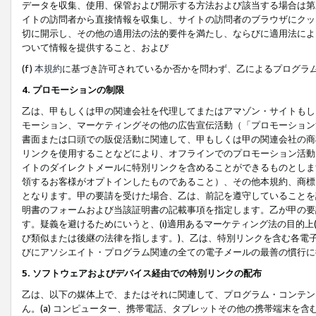
データを収集、使用、保管および開示する方法および該当する場合は第
イトの訪問者から直接情報を収集し、サイトの訪問者のブラウザにクッ
切に開示し、その他の適用法の法的要件を満たし、ならびに適用法によ
ついて情報を提供すること、および
(f)
本規約
に基づき許可されているか否かを問わず、乙によるプログラ
4. プロモーションの制限
乙は、甲もしくは甲の関連会社を代理してまたはアマゾン・サイトもし
モーション、マーケティングその他の広告宣伝活動（「プロモーション
書面または口頭での販促活動に関連して、甲もしくは甲の関連会社の商
リンクを使用することなどにより、オフラインでのプロモーション活動
イトのダイレクトメールに特別リンクを含めることができるものとしま
領するお客様がオプトインしたものであること）、その他本規約、商標
となります。甲の要請を受けた場合、乙は、前記を遵守していることを
明書のフォームおよび当該証明書の記載事項を指定します。乙が甲の要
す。疑義を避けるためにいうと、(i)適用あるマーケティング法の目的上(例
び類似または後継の法律を指します。)、乙は、特別リンクを含む各電子
びにアソシエイト・プログラム関連の全ての電子メールの最善の慣行に
5. ソフトウェアおよびデバイス経由での特別リンクの配布
乙は、以下の媒体上で、またはそれに関連して、プログラム・コンテン
ん。(a) コンピューター、携帯電話、タブレットその他の携帯端末を