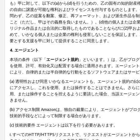
も）甲に対して、以下の(a)から(d)を行うための、乙の固有の知的
の自由に譲渡が可能な権利およびライセンスを付与するものとします。(
問わず、乙の提案を翻案、修正、再フォーマット、および派生作品を制
こと（ただし、甲はその義務を負いません。）。(d)他の個人または企
リジナル作品または合法的に取得したものであることならびに(Z)甲
めて、いかなる個人または企業の権利も侵害しないことを保証します。
要とする支援を甲に対して提供することに同意します。
4. エージェント
本項の条件（以下「
エージェント規約
」といいます。）は、乙がプログ
を使用、許可、有効化又は配置する場合に適用されます。エージェント
により、自律的または半自律的な行動をとるソフトウェアまたはサービ
(a) 透明性および同意 いかなるエージェントも、エージェント規約の
にアクセスし、これを使用、または操作することはできません。さらに、
用、または操作することを控えるように要請した場合、当該エージェン
きません。
(b) アクセス制限 Amazonは、独自の裁量により、エージェント
技術的手段などによって制限する場合があります。
(c) 技術的要件 エージェントは以下を行う必要があります。
i. すべてのHTTP/HTTPSリクエストで、リクエストがエージェ