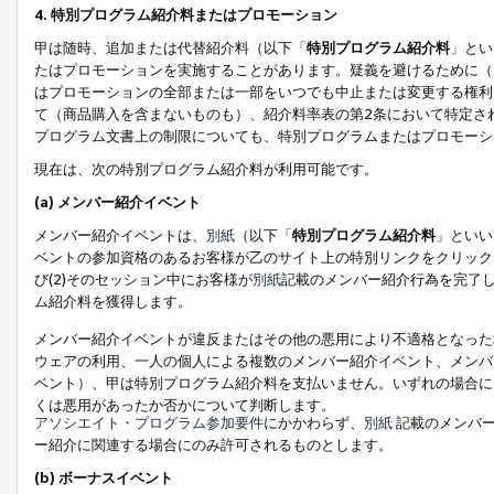
4. 特別プログラム紹介料またはプロモーション
甲は随時、追加または代替紹介料（以下「
特別プログラム紹介料
」とい
たはプロモーションを実施することがあります。疑義を避けるために（
はプロモーションの全部または一部をいつでも中止または変更する権利
て（商品購入を含まないものも）、紹介料率表の第2条において特定さ
プログラム文書上の制限についても、特別プログラムまたはプロモーシ
現在は、次の特別プログラム紹介料が利用可能です。
(a) メンバー紹介イベント
メンバー紹介イベントは、
別紙
（以下「
特別プログラム紹介料
」といい
ベントの参加資格のあるお客様が乙のサイト上の特別リンクをクリック
び(2)そのセッション中にお客様が
別紙
記載のメンバー紹介行為を完了
ム紹介料を獲得します。
メンバー紹介イベントが違反またはその他の悪用により不適格となった
ウェアの利用、一人の個人による複数のメンバー紹介イベント、メンバ
ベント）、甲は特別プログラム紹介料を支払いません。いずれの場合に
くは悪用があったか否かについて判断します。
アソシエイト・プログラム参加要件
にかかわらず、
別紙
記載のメンバー
ー紹介に関連する場合にのみ許可されるものとします。
(b) ボーナスイベント