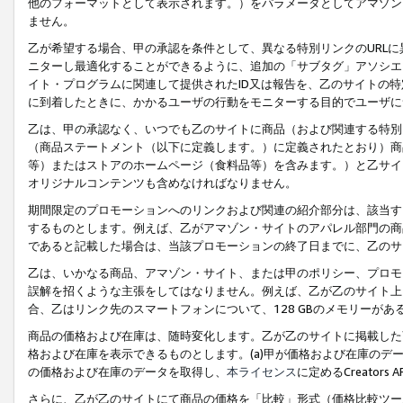
他のフォーマットとして表示されます。）をパラメータとしてアマゾン
ません。
乙が希望する場合、甲の承認を条件として、異なる特別リンクのURL
ニターし最適化することができるように、追加の「サブタグ」アソシエ
イト・プログラムに関連して提供されたID又は報告を、乙のサイトの
に到着したときに、かかるユーザの行動をモニターする目的でユーザに
乙は、甲の承認なく、いつでも乙のサイトに商品（および関連する特別
（商品ステートメント（以下に定義します。）に定義されたとおり）商
等）またはストアのホームページ（食料品等）を含みます。）と乙サイ
オリジナルコンテンツも含めなければなりません。
期間限定のプロモーションへのリンクおよび関連の紹介部分は、該当す
するものとします。例えば、乙がアマゾン・サイトのアパレル部門の商
であると記載した場合は、当該プロモーションの終了日までに、乙のサ
乙は、いかなる商品、アマゾン・サイト、または甲のポリシー、プロモ
誤解を招くような主張をしてはなりません。例えば、乙が乙のサイト上に
合、乙はリンク先のスマートフォンについて、128 GBのメモリーが
商品の価格および在庫は、随時変化します。乙が乙のサイトに掲載した
格および在庫を表示できるものとします。(a)甲が価格および在庫のデータを
の価格および在庫のデータを取得し、
本ライセンス
に定めるCreator
さらに、乙が乙のサイトにて商品の価格を「比較」形式（価格比較ツー