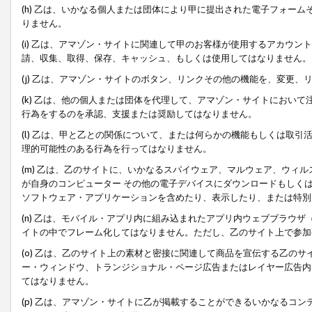
(h) 乙は、いかなる個人または団体により甲に提出された電子フォー
りません。
(i) 乙は、アマゾン・サイトに関連して甲のお客様が使用するアカウ
請、収集、取得、保存、キャッシュ、もしくは使用してはなりません。
(j) 乙は、アマゾン・サイトのボタン、リンクその他の機能を、変更
(k) 乙は、他の個人または団体を代理して、アマゾン・サイトにおい
行為をするのを承認、支援または奨励してはなりません。
(l) 乙は、甲と乙との関係について、または何らかの機能もしくは取
理的可能性のある行為を行ってはなりません。
(m) 乙は、乙のサイトに、いかなるスパイウェア、マルウェア、ウィ
が自身のコンピューター その他の電子デバイスにダウンロードもしく
ソフトウェア・アプリケーションを含めたり、表示したり、または特別
(n) 乙は、モバイル・アプリ内に組み込まれたアプリ内ウェブブラウザ
イトの中でフレーム化してはなりません。ただし、乙のサイト上で参加
(o) 乙は、乙のサイト上の素材と密接に関連して商品を宣伝する乙の
ー・ウィンドウ、トランジショナル・ページ広告またはレイヤー広告内
てはなりません。
(p) 乙は、アマゾン・サイトに乙が掲載することができるいかなるコ