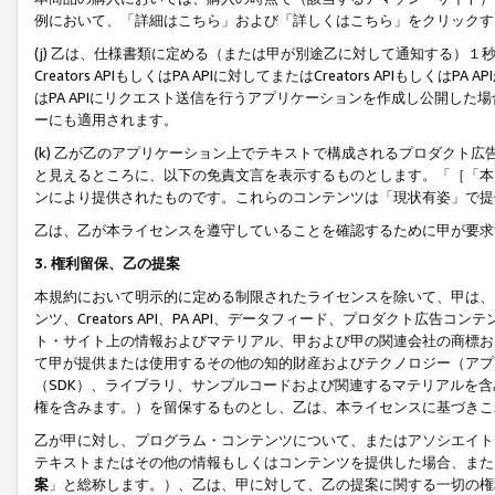
例において、「詳細はこちら」および「詳しくはこちら」をクリックす
(j) 乙は、仕様書類に定める（または甲が別途乙に対して通知する）
Creators APIもしくはPA APIに対してまたはCreators APIもしく
はPA APIにリクエスト送信を行うアプリケーションを作成し公開し
ーにも適用されます。
(k) 乙が乙のアプリケーション上でテキストで構成されるプロダクト
と見えるところに、以下の免責文言を表示するものとします。「［「本
ンにより提供されたものです。これらのコンテンツは「現状有姿」で提
乙は、乙が本ライセンスを遵守していることを確認するために甲が要求
3. 権利留保、乙の提案
本規約において明示的に定める制限されたライセンスを除いて、甲は、
ンツ、Creators API、PA API、データフィード、プロダクト
ト・サイト上の情報およびマテリアル、甲および甲の関連会社の商標お
て甲が提供または使用するその他の知的財産およびテクノロジー（アプ
（SDK）、ライブラリ、サンプルコードおよび関連するマテリアルを
権を含みます。）を留保するものとし、乙は、本ライセンスに基づきこ
乙が甲に対し、プログラム・コンテンツについて、またはアソシエイト
テキストまたはその他の情報もしくはコンテンツを提供した場合、また
案
」と総称します。）、乙は、甲に対して、乙の提案に関する一切の権