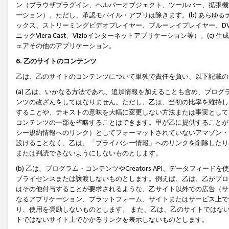
ン（ブラウザプラグイン、ヘルパーオブジェクト、ツールバー、拡張機
ーション）。ただし、承認モバイル・アプリは除きます。(b) あらゆ
ックス、ストリーミングビデオプレイヤー、ブルーレイプレイヤー、DVDプ
ニックViera Cast、Vizioインターネットアプリケーション等）。(
ェアその他のアプリケーション。
6. 乙のサイトのコンテンツ
乙は、乙のサイトのコンテンツについて単独で責任を負い、以下記載の
(a) 乙は、いかなる方法であれ、追加情報を加えることも含め、プロ
ンツの改ざんをしてはなりません。ただし、乙は、当初の比率を維持し
することや、テキストの意味を大幅に変更しない方法または事実として
コンテンツの一部を省略することはできます。甲が乙に提供することが
シー規約情報へのリンク）としてフォーマットされていないアマゾン・
設けることなく、乙は、「プライバシー情報」へのリンクを削除したり
または判読できないようにしないものとします。
(b) 乙は、プログラム・コンテンツやCreators API、データフ
ブライセンスまたは譲渡しないものとします。例えば、乙は、乙がプロ
はその他付与することが要求されるような、乙サイト以外での広告（サ
なるアプリケーション、プラットフォーム、サイトまたはサービス上で
り、使用を奨励しないものとします。 また、乙は、乙のサイトではな
トではないサイト上でかかるリンクを表示しないものとします。