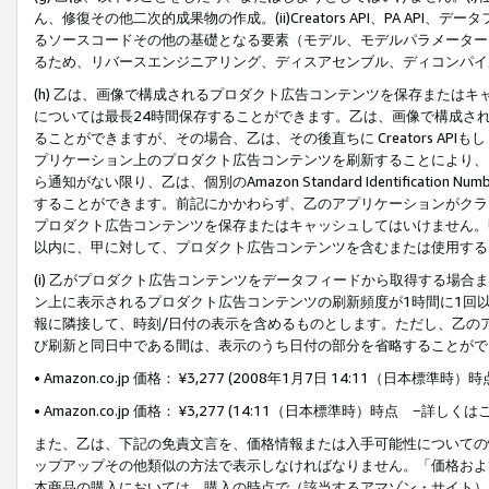
ん、修復その他二次的成果物の作成。(ii)Creators API、PA 
るソースコードその他の基礎となる要素（モデル、モデルパラメーター
るため、リバースエンジニアリング、ディスアセンブル、ディコンパイ
(h) 乙は、画像で構成されるプロダクト広告コンテンツを保存または
については最長24時間保存することができます。乙は、画像で構成さ
ることができますが、その場合、乙は、その後直ちに Creators AP
プリケーション上のプロダクト広告コンテンツを刷新することにより、
ら通知がない限り、乙は、個別のAmazon Standard Identification Nu
することができます。前記にかかわらず、乙のアプリケーションがクラ
プロダクト広告コンテンツを保存またはキャッシュしてはいけません。
以内に、甲に対して、プロダクト広告コンテンツを含むまたは使用する
(i) 乙がプロダクト広告コンテンツをデータフィードから取得する場合または
ン上に表示されるプロダクト広告コンテンツの刷新頻度が1時間に1回
報に隣接して、時刻/日付の表示を含めるものとします。ただし、乙の
び刷新と同日中である間は、表示のうち日付の部分を省略することがで
• Amazon.co.jp 価格： ¥3,277 (2008年1月7日 14:11（日本標準
• Amazon.co.jp 価格： ¥3,277 (14:11（日本標準時）時点 −詳しくは
また、乙は、下記の免責文言を、価格情報または入手可能性についての
ップアップその他類似の方法で表示しなければなりません。「価格およ
本商品の購入においては、購入の時点で（該当するアマゾン・サイト）