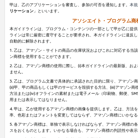
甲は、乙のアプリケーションを審査し、参加の可否を通知します。
本規
リケーション
」といいます。
アソシエイト・プログラム商
本ガイドラインは、プログラム・コンテンツの一部として甲が乙に提供
ラインは常に厳密に遵守することが要求され、本ガイドラインに違反し
自動的に解除されます。
1. 乙は、アマゾン・サイトの商品の在庫状況およびこれに対応する
ン商標を使用することができます。
2. 乙は、アマゾン商標の使用に際し、(i)本ガイドラインの最新版、およ
ません。
3. 乙は、プログラム文書で具体的に承認された目的に限り、アマゾン
(ii)甲、甲の商品もしくは甲のサービスを毀損する方法、(iii)アマ
方法または(iv)オフラインの素材または電子メール（印刷物、郵便、S
用または表示してはなりません。
4. 甲は、乙が使用するアマゾン商標の画像を提供します。乙は、方
率、色彩またはフォントを変更してはならず、アマゾン商標にいかなる
5. 各アマゾン商標は、単独で表示しなければならず、アマゾン商標
スをおくものとします。いかなる場合も、アマゾン商標の判読性や表示