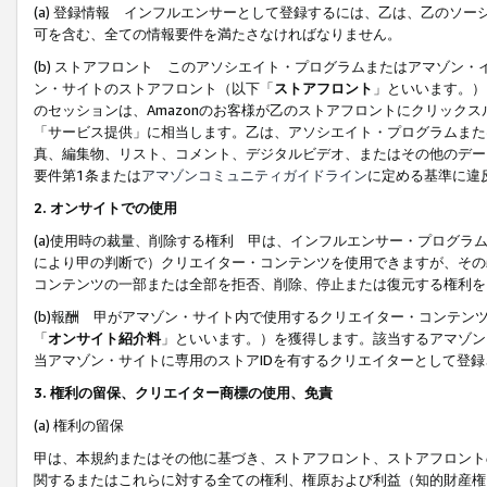
(a) 登録情報 インフルエンサーとして登録するには、乙は、乙のソ
可を含む、全ての情報要件を満たさなければなりません。
(b) ストアフロント このアソシエイト・プログラムまたはアマゾン
ン・サイトのストアフロント（以下「
ストアフロント
」といいます。）
のセッションは、Amazonのお客様が乙のストアフロントにクリック
「サービス提供」に相当します。乙は、アソシエイト・プログラムまた
真、編集物、リスト、コメント、デジタルビデオ、またはその他のデー
要件第1条または
アマゾンコミュニティガイドライン
に定める基準に違
2.
オンサイトでの使用
(a)使用時の裁量、削除する権利 甲は、インフルエンサー・プログラ
により甲の判断で）クリエイター・コンテンツを使用できますが、その
コンテンツの一部または全部を拒否、削除、停止または復元する権利を
(b)報酬 甲がアマゾン・サイト内で使用するクリエイター・コンテン
「
オンサイト紹介料
」といいます。）を獲得します。該当するアマゾン
当アマゾン・サイトに専用のストアIDを有するクリエイターとして登
3.
権利の留保、クリエイター商標の使用、免責
(a) 権利の留保
甲は、本規約またはその他に基づき、ストアフロント、ストアフロント
関するまたはこれらに対する全ての権利、権原および利益（知的財産権