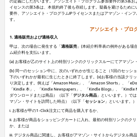
の定義にしたがいます。アソシエイト・プログラム参加要件の第3条お
イセンスの第3条は、本規約終了後も存続します。疑義を避けるためにい
要件、アソシエイト・プログラムIPライセンスまたはアマゾン・イン
す。
アソシエイト・プログ
1. 適格販売および適格収入
甲は、次の場合に発生する「
適格販売
」(本紹介料率表の例外がある場
ム紹介料を支払います。
(a) お客様が乙のサイト上の特別リンクのクリックスルーにてアマゾン
(b) 同一のセッション中に、次のいずれかが生じること（1回のセッ
下のいずれかが最初に生じたときに終了します。(x)お客様の当該クリッ
り決定します。例えば「Amazon Music」、「Amazon Shorts」、「eDo
「Kindle 本」、「Kindle Newspapers」、 「Kindle Blogs」、「
ダウンロードまたは商品）（以下「
デジタル商品
」といいます。）では
マゾン・サイトを訪問した時点）（以下「
セッション
」といいます。）
i. お客様が甲の1-Click注文にて商品を購入するか、
ii. お客様が商品をショッピングカートに入れ、最初の特別リンクの
か、または
iii. デジタル商品に関連し、お客様がアマゾン・サイトからデジタ