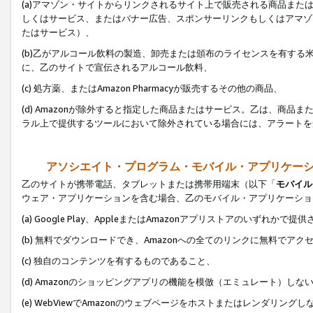
(a)アマゾン・サイトからリンクされるサイト上で販売される商品またはサ
しくはサービス、またはバナー広告、スポンサーリンクもしくはアマゾ
たはサービス）、
(b)乙がアルコール飲料の製造、卸売または頒布のライセンスを有す
に、乙のサイトで宣伝されるアルコール飲料、
(c) 処方薬、またはAmazon Pharmacyが販売するその他の商品、
(d) Amazonが除外すると指定した商品またはサービス。乙は、商品また
ラル上で提供するツールにおいて除外されている場合には、アラートを
アソシエイト・プログラム・モバイル・アプリケー
乙のサイトが携帯電話、タブレットまたは携帯用端末（以下「
モバイル
ウェア・アプリケーションを含む場合、乙のモバイル・アプリケーショ
(a) Google Play、AppleまたはAmazonアプリストアのいずれかで
(b) 無料でダウンロードでき、Amazonへの全てのリンクに無料でアク
(c) 独自のコンテンツを有するものであること、
(d) Amazonのショッピングアプリの機能を模倣（エミュレート）しな
(e) WebViewでAmazonのウェブページをホストまたはレンダリング