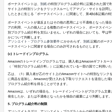
ボーナスイベントは、
別紙
の特別プログラム紹介料に記載された国で利
サイト上の特別リンクをクリックスルーしてアマゾン・サイトを訪問した
したときに生じる「ボーナスイベント」に関連して、第4(b)条記載の
ボーナスイベントが違反またはその他の悪用により不適格となった場合
アの利用、一人の個人による複数のボーナスイベント、ボーナスイベン
別プログラム紹介料を支払いません。いずれの場合においても、甲は甲
かについて判断します。
アソシエイト・プログラム参加要件
にかかわらず、
別紙
記載のボーナ
ーナスイベントに関連する場合にのみ許可されるものとします。
(c) トレードインプログラム
Amazonのトレードインプログラムでは、購入者はAmazonギフト
（「特別プログラム紹介料」）に記載されている一部の国でご利用いた
乙は、（1）購入者が乙のサイト上のAmazonサイトへの特別なリン
に商品を追加し、Amazonが受け入れる下取りリクエストを送信した場
プログラム紹介料を得ることができます。
Amazonは、いずれの場合も、トレードインイベントがプログラム文書
発生したか、または不適格となったかを独自の裁量により判断します。
5. プログラム紹介料の制限
アソシエイトタグは、アソシエイト・プログラムからの紹介料を受ける