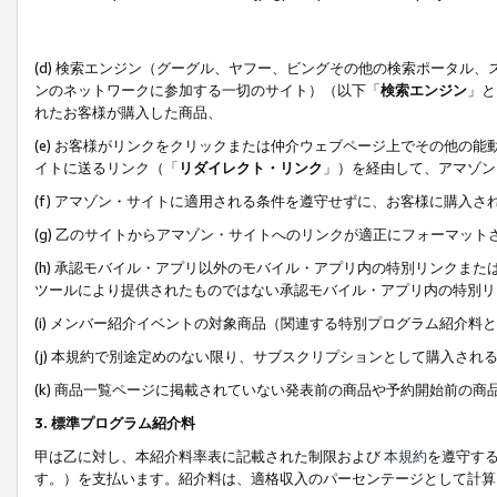
(d) 検索エンジン（グーグル、ヤフー、ビングその他の検索ポータル
ンのネットワークに参加する一切のサイト）（以下「
検索エンジン
」と
れたお客様が購入した商品、
(e) お客様がリンクをクリックまたは仲介ウェブページ上でその他の
イトに送るリンク（「
リダイレクト・リンク
」）を経由して、アマゾン
(f) アマゾン・サイトに適用される条件を遵守せずに、お客様に購入さ
(g) 乙のサイトからアマゾン・サイトへのリンクが適正にフォーマッ
(h) 承認モバイル・アプリ以外のモバイル・アプリ内の特別リンクまたはC
ツールにより提供されたものではない承認モバイル・アプリ内の特別リ
(i) メンバー紹介イベントの対象商品（関連する特別プログラム紹介料と
(j) 本規約で別途定めのない限り、サブスクリプションとして購入され
(k) 商品一覧ページに掲載されていない発表前の商品や予約開始前の商
3. 標準プログラム紹介料
甲は乙に対し、本紹介料率表に記載された制限および
本規約
を遵守す
す。）を支払います。紹介料は、適格収入のパーセンテージとして計算