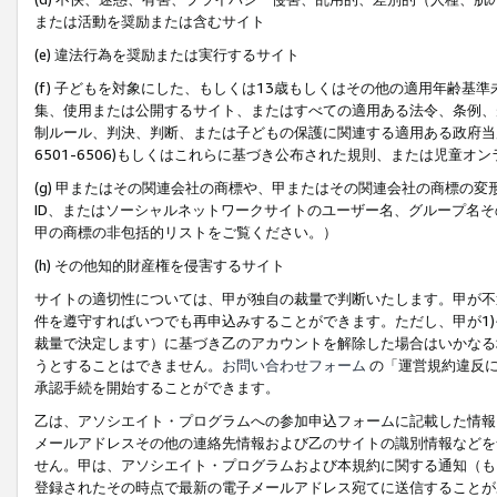
または活動を奨励または含むサイト
(e) 違法行為を奨励または実行するサイト
(f) 子どもを対象にした、もしくは13歳もしくはその他の適用年齢
集、使用または公開するサイト、またはすべての適用ある法令、条例、
制ルール、判決、判断、または子どもの保護に関連する適用ある政府当局の要
6501-6506)もしくはこれらに基づき公布された規則、または児童オ
(g) 甲またはその関連会社の商標や、甲またはその関連会社の商標の
ID、またはソーシャルネットワークサイトのユーザー名、グループ名
甲の商標の非包括的リストをご覧ください。）
(h) その他知的財産権を侵害するサイト
サイトの適切性については、甲が独自の裁量で判断いたします。甲が不
件を遵守すればいつでも再申込みすることができます。ただし、甲が1)
裁量で決定します）に基づき乙のアカウントを解除した場合はいかなる
うとすることはできません。
お問い合わせフォーム
の「運営規約違反に
承認手続を開始することができます。
乙は、アソシエイト・プログラムへの参加申込フォームに記載した情報
メールアドレスその他の連絡先情報および乙のサイトの識別情報などを
せん。甲は、アソシエイト・プログラムおよび本規約に関する通知（も
登録されたその時点で最新の電子メールアドレス宛てに送信することが