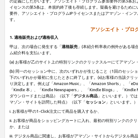
の定義にしたがいます。アソシエイト・プログラム参加要件の第3条お
イセンスの第3条は、本規約終了後も存続します。疑義を避けるためにい
要件、アソシエイト・プログラムIPライセンスまたはアマゾン・イン
す。
アソシエイト・プログ
1. 適格販売および適格収入
甲は、次の場合に発生する「
適格販売
」(本紹介料率表の例外がある場
ム紹介料を支払います。
(a) お客様が乙のサイト上の特別リンクのクリックスルーにてアマゾン
(b) 同一のセッション中に、次のいずれかが生じること（1回のセッ
下のいずれかが最初に生じたときに終了します。(x)お客様の当該クリッ
り決定します。例えば「Amazon Music」、「Amazon Shorts」、「eDo
「Kindle 本」、「Kindle Newspapers」、 「Kindle Blogs」、「
ダウンロードまたは商品）（以下「
デジタル商品
」といいます。）では
マゾン・サイトを訪問した時点）（以下「
セッション
」といいます。）
i. お客様が甲の1-Click注文にて商品を購入するか、
ii. お客様が商品をショッピングカートに入れ、最初の特別リンクの
か、または
iii. デジタル商品に関連し、お客様がアマゾン・サイトからデジタ