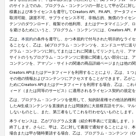
のサイト上でのみ、プログラム・コンテンツの一部として甲が乙に対し
様書および本ライセンスを遵守してCreators API、PA API、
取消可能、譲渡不可、サブライセンス不可、非独占的、無償のライセン
テンツのダウンロード、複製その他利用、またはデータマイニング、ロ
を避けるためにいうと、プログラム・コンテンツには、Creators AP
乙は、
本規約
の条件を遵守し、かつ本規約で付与された明示的なライセ
ることなく、乙は、(a)プログラム・コンテンツを、エンドユーザに
グラム・コンテンツに対してまたはこれに関連してリンクしたり、アマ
サイトのうちプログラム・コンテンツに密接に関連しない部分には、ア
コンテンツを、アマゾン・サイトの関連の商品詳細ページまたは他の関
Creators APIまたはデータフィードを利用することにより、乙は、
その他の情報およびコンテンツにアクセスすることができます。乙がこ
ためにCreators APIまたはデータフィードを利用する場合、乙は、こ
ィード（または同等のサービス）に適用されるライセンス契約の規定を
乙は、プログラム・コンテンツを使用して、知的財産権その他法的権利
したAI生成コンテンツを直接的または間接的に大規模言語モデル、マ
しないものとし、また、第三者をしてこれを行わせないものとします。
本ライセンスは、乙がプログラム文書（紹介料率表にて定義します。）
終了します。さらに、甲は、乙に対して書面で通知することにより、本
場合または甲が随時要請する場合、乙は、プログラム・コンテンツ（Cre