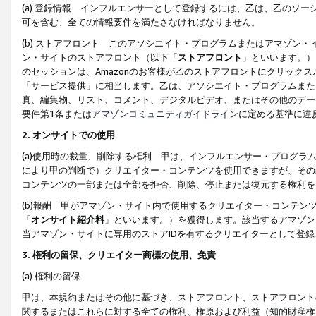
(a) 登録情報 インフルエンサーとして登録するには、乙は、乙のソ
可を含む、全ての情報要件を満たさなければなりません。
(b) ストアフロント このアソシエイト・プログラムまたはアマゾン
ン・サイトのストアフロント（以下「
ストアフロント
」といいます。）
のセッションは、Amazonのお客様が乙のストアフロントにクリック
「サービス提供」に相当します。乙は、アソシエイト・プログラムまた
真、編集物、リスト、コメント、デジタルビデオ、またはその他のデー
要件第1条または
アマゾンコミュニティガイドライン
に定める基準に違
2.
オンサイトでの使用
(a)使用時の裁量、削除する権利 甲は、インフルエンサー・プログラ
により甲の判断で）クリエイター・コンテンツを使用できますが、その
コンテンツの一部または全部を拒否、削除、停止または復元する権利を
(b)報酬 甲がアマゾン・サイト内で使用するクリエイター・コンテン
「
オンサイト紹介料
」といいます。）を獲得します。該当するアマゾン
当アマゾン・サイトに専用のストアIDを有するクリエイターとして登
3.
権利の留保、クリエイター商標の使用、免責
(a) 権利の留保
甲は、本規約またはその他に基づき、ストアフロント、ストアフロント
関するまたはこれらに対する全ての権利、権原および利益（知的財産権