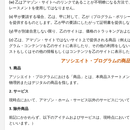
(w) 乙はアマゾン・サイトへのリンクであることが不明瞭になる方法
レースメントを使用してはなりません。
(x) 甲が要請する場合、乙は、甲に対して、乙が（プログラム・ポリ
を提供するものとします。乙が甲の要請にしたがって証明書を提供しな
(y) 甲が別途合意しない限り、乙のサイトは、価格のトラッキングお
(z) 乙は、アマゾン・サイトではないサイト上で提供される商品（例
グラム・コンテンツを乙のサイトに表示したり、その他の利用をしない
ストもしくはその他の情報もしくはコンテンツを乙のサイトに表示した
アソシエイト・プログラムの商
1. 商品
アソシエイト・プログラムにおける「商品」とは、本商品ステートメン
物理的またはデジタルの商品を指します。
2. サービス
現時点において、アマゾン・ホーム・サービス以外のサービスについて
3. 除外商品
前記にかかわらず、以下のアイテムおよびサービスは、現時点において
といいます。）