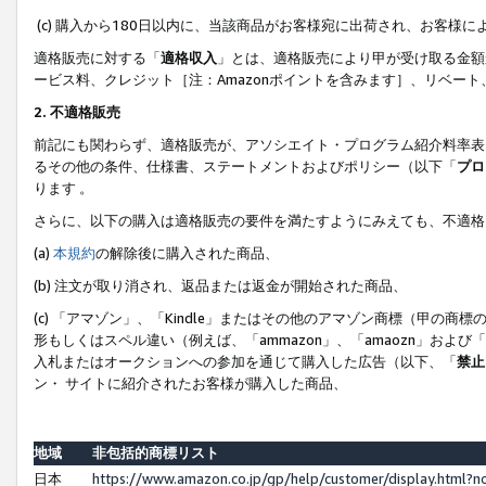
(c) 購入から180日以内に、当該商品がお客様宛に出荷され、お客
適格販売に対する「
適格収入
」とは、適格販売により甲が受け取る金額
ービス料、クレジット［注：Amazonポイントを含みます］、リベー
2. 不適格販売
前記にも関わらず、適格販売が、アソシエイト・プログラム紹介料率表
るその他の条件、仕様書、ステートメントおよびポリシー（以下「
プロ
ります 。
さらに、以下の購入は適格販売の要件を満たすようにみえても、不適格
(a)
本規約
の解除後に購入された商品、
(b) 注文が取り消され、返品または返金が開始された商品、
(c) 「アマゾン」、「Kindle」またはその他のアマゾン商標（甲
形もしくはスペル違い（例えば、「ammazon」、「amaozn」およ
入札またはオークションへの参加を通じて購入した広告（以下、「
禁止
ン・ サイトに紹介されたお客様が購入した商品、
地域
非包括的商標リスト
日本
https://www.amazon.co.jp/gp/help/customer/display.html