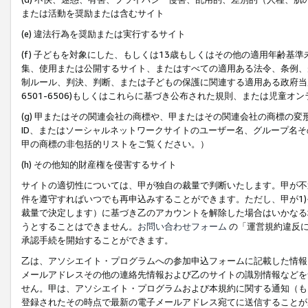
または活動を奨励または含むサイト
(e) 違法行為を奨励または実行するサイト
(f) 子どもを対象にした、もしくは13歳もしくはその他の適用年齢
集、使用または公開するサイト、またはすべての適用ある法令、条例、
制ルール、判決、判断、または子どもの保護に関連する適用ある政府当局の要
6501-6506)もしくはこれらに基づき公布された規則、または児童オ
(g) 甲またはその関連会社の商標や、甲またはその関連会社の商標の
ID、またはソーシャルネットワークサイトのユーザー名、グループ名
甲の商標の非包括的リストをご覧ください。）
(h) その他知的財産権を侵害するサイト
サイトの適切性については、甲が独自の裁量で判断いたします。甲が不
件を遵守すればいつでも再申込みすることができます。ただし、甲が1)
裁量で決定します）に基づき乙のアカウントを解除した場合はいかなる
うとすることはできません。
お問い合わせフォーム
の「運営規約違反に
承認手続を開始することができます。
乙は、アソシエイト・プログラムへの参加申込フォームに記載した情報
メールアドレスその他の連絡先情報および乙のサイトの識別情報などを
せん。甲は、アソシエイト・プログラムおよび本規約に関する通知（も
登録されたその時点で最新の電子メールアドレス宛てに送信することが