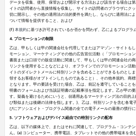
データを収集、使用、保管および開示する方法および該当する場合は第
イトの訪問者から直接情報を収集し、サイトの訪問者のブラウザにクッ
切に開示し、その他の適用法の法的要件を満たし、ならびに適用法によ
ついて情報を提供すること、および
(f)
本規約
に基づき許可されているか否かを問わず、乙によるプログラ
4. プロモーションの制限
乙は、甲もしくは甲の関連会社を代理してまたはアマゾン・サイトもし
モーション、マーケティングその他の広告宣伝活動（「プロモーション
書面または口頭での販促活動に関連して、甲もしくは甲の関連会社の商
リンクを使用することなどにより、オフラインでのプロモーション活動
イトのダイレクトメールに特別リンクを含めることができるものとしま
領するお客様がオプトインしたものであること）、その他本規約、商標
となります。甲の要請を受けた場合、乙は、前記を遵守していることを
明書のフォームおよび当該証明書の記載事項を指定します。乙が甲の要
す。疑義を避けるためにいうと、(i)適用あるマーケティング法の目的上(例
び類似または後継の法律を指します。)、乙は、特別リンクを含む各電子
びにアソシエイト・プログラム関連の全ての電子メールの最善の慣行に
5. ソフトウェアおよびデバイス経由での特別リンクの配布
乙は、以下の媒体上で、またはそれに関連して、プログラム・コンテン
ん。(a) コンピューター、携帯電話、タブレットその他の携帯端末を