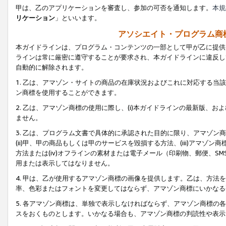
甲は、乙のアプリケーションを審査し、参加の可否を通知します。
本規
リケーション
」といいます。
アソシエイト・プログラム商
本ガイドラインは、プログラム・コンテンツの一部として甲が乙に提供
ラインは常に厳密に遵守することが要求され、本ガイドラインに違反し
自動的に解除されます。
1. 乙は、アマゾン・サイトの商品の在庫状況およびこれに対応する
ン商標を使用することができます。
2. 乙は、アマゾン商標の使用に際し、(i)本ガイドラインの最新版、およ
ません。
3. 乙は、プログラム文書で具体的に承認された目的に限り、アマゾン
(ii)甲、甲の商品もしくは甲のサービスを毀損する方法、(iii)アマ
方法または(iv)オフラインの素材または電子メール（印刷物、郵便、S
用または表示してはなりません。
4. 甲は、乙が使用するアマゾン商標の画像を提供します。乙は、方
率、色彩またはフォントを変更してはならず、アマゾン商標にいかなる
5. 各アマゾン商標は、単独で表示しなければならず、アマゾン商標
スをおくものとします。いかなる場合も、アマゾン商標の判読性や表示