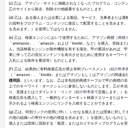
(c) 乙は、アマゾン・サイトに掲載されなくなったプログラム・コン
乙のサイトから除去、削除その他破棄するものとします。
(d) 乙は、ある個人または企業による製品、サービス、当事者または
の資料をプログラム・コンテンツに接近して配置することを含みます。
を含みます。）を使用してはなりません。
(e) 乙は、検索エンジンにおいて使用するために、アマゾン商標（
商標
「ammazon」、「amaozn」および「kindel」など）を購入
ん。当該検索エンジンが除外機能を有する場合、甲の要請があれば、甲
果に伴って乙の宣伝コンテンツを表示させるために使用するキーワード
入札による除外を要請等）ものとします。
(f) 乙は、結果的に有料検索広告が禁止有料プレースメント（
紹介料率
（「amazon」、「Kindle」またはアマゾンもしくはアマゾンの
標用語
」といいます。なお、乙は非包括的商標テーブルで甲の商標の非
上でのキーワード・オークションに参加しないものとします。乙が
本規
り、直接またはリダイレクト・リンク（
紹介料率表
で定義します。）を
検索広告を購入して、一般的なインターネット検索クエリーまたはキー
示されるよう検索エンジンにリンクを入稿することができます。
(g) 乙は、特別リンクの使用に伴い、いかなる個人または団体に対し
の他の組織への寄付その他の便益を含みます。）を提供しないものとし
個人または団体に奨励する「報奨」またはロイヤルティプログラムを実