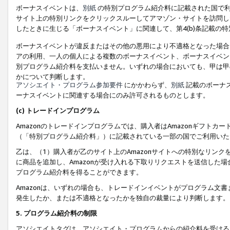
ボーナスイベントは、
別紙
の特別プログラム紹介料に記載された国で利
サイト上の特別リンクをクリックスルーしてアマゾン・サイトを訪問した
したときに生じる「ボーナスイベント」に関連して、第4(b)条記載の
ボーナスイベントが違反またはその他の悪用により不適格となった場合
アの利用、一人の個人による複数のボーナスイベント、ボーナスイベン
別プログラム紹介料を支払いません。いずれの場合においても、甲は甲
かについて判断します。
アソシエイト・プログラム参加要件
にかかわらず、
別紙
記載のボーナ
ーナスイベントに関連する場合にのみ許可されるものとします。
(c) トレードインプログラム
Amazonのトレードインプログラムでは、購入者はAmazonギフト
（「特別プログラム紹介料」）に記載されている一部の国でご利用いた
乙は、（1）購入者が乙のサイト上のAmazonサイトへの特別なリン
に商品を追加し、Amazonが受け入れる下取りリクエストを送信した場
プログラム紹介料を得ることができます。
Amazonは、いずれの場合も、トレードインイベントがプログラム文書
発生したか、または不適格となったかを独自の裁量により判断します。
5. プログラム紹介料の制限
アソシエイトタグは、アソシエイト・プログラムからの紹介料を受ける