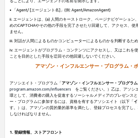
ることにより、エージェントの名前を開示します。
• 「Agent/ [エージェント名]」(例: Agent/AmazonAgent)
ii. エージェントは、(a) 人間のキーストローク、ページナビゲーシ
めのCAPTCHAやその他の手段を完了させたり回避して、アクセス、
ません。
iii. 対話が人間によるものかコンピューターによるものかを判断する
iv. エージェントがプログラム・コンテンツにアクセスし、又はこれ
ことを目的とした手段を迂回その他回避しないでください。
アマゾン・インフルエンサー・プログラム・
アソシエイト・プログラム「
アマゾン・インフルエンサー・プログラム
program.amazon.com/influencers
をご覧ください。）乙は、アソシエ
環として、消費者の購入を促進するソーシャルメディアのプレゼンスと
ー・プログラムに参加するには、資格を有するアソシエイト（以下「
イ
す。）は、アマゾンの質的量的基準を満たし、登録プロセスを完了し、
しなければなりません。
1.
登録情報、ストアフロント