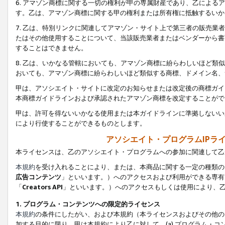
6. アマゾン商標に関する一切の権利が甲の専属財産であり、乙によ
す。乙は、アマゾン商標に関する甲の権利または所有権に抵触するいか
7. 乙は、特別リンクに関連してアマゾン・サイト上で第三者の販売
たはその他使用することについて、当該販売業者またはベンダーから書
することはできません。
8. 乙は、いかなる管轄においても、アマゾン商標に紛らわしいほど
おいても、アマゾン商標に紛らわしいほど類似する商標、ドメイン名、
甲は、アソシエイト・サイトに改定のお知らせまたは改定後の商標ガイ
本商標ガイドラインおよび承認されたアマゾン商標を改定することがで
甲は、許可を得ないいかなる使用または本ガイドラインに準拠しないい
により行使することができるものとします。
アソシエイト・プログラムIPラ
本ライセンスは、乙のアソシエイト・プログラムへの参加に関連して乙
本規約
を受け入れることにより、または、本商品に関する一定の種類の
広告コンテンツ
」といいます。）へのアクセスおよび利用ができる専有
「
Creators API
」といいます。）へのアクセスもしくは使用により、
1. プログラム・コンテンツへの限定的ライセンス
本規約
の条件にしたがい、および本規約（本ライセンスおよびその他の
加する目的に限り、甲は本規約により乙に対して、(a) プログラム・コ