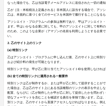
なった場合でも、乙は当該電子メールアドレスに送信された一切の通知
乙が［注：米租税法上定義される］非米国人に該当する場合で、アソシ
乙は、本規約に基づく全てのサービスを米国外で履行することになるも
アソシエイト・プログラムへの参加は無料であり、甲はアソシエイト・
ます。甲はいかなる企業に対しても、甲のアソシエイトに対して有料の
のため、このような企業が（アマゾンの名前を利用しようとする企業で
い。
2. 乙のサイト上のリンク
(a) 特別リンク
乙はアソシエイト・プログラムに申し込んだ後、乙のサイト上に特別リ
および紹介料の発生が可能となります。
特別リンクでは、甲が乙に割り当てたアソシエイトIDを使用しなけれ
(b) 全ての特別リンクに適用される一般要件
特別リンクは乙が制作するか、または甲が乙に対して提供することがで
た場合は、乙は乙のサイト上にある当該種類のリンクの表示を中止しな
配置、ならびに（乙が制作したか甲が乙に対して提供したかを問わず）
切なフォーマットを含むことを確認する責任を単独で負います。乙は、
別リンクは、乙のサイトから直接アクセスしなければなりません。例えば、