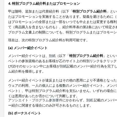
4. 特別プログラム紹介料またはプロモーション
甲は随時、追加または代替紹介料（以下「
特別プログラム紹介料
」とい
たはプロモーションを実施することがあります。疑義を避けるために（
はプロモーションの全部または一部をいつでも中止または変更する権利
て（商品購入を含まないものも）、紹介料率表の第2条において特定さ
プログラム文書上の制限についても、特別プログラムまたはプロモーシ
現在は、次の特別プログラム紹介料が利用可能です。
(a) メンバー紹介イベント
メンバー紹介イベントは、
別紙
（以下「
特別プログラム紹介料
」といい
ベントの参加資格のあるお客様が乙のサイト上の特別リンクをクリック
び(2)そのセッション中にお客様が
別紙
記載のメンバー紹介行為を完了
ム紹介料を獲得します。
メンバー紹介イベントが違反またはその他の悪用により不適格となった
ウェアの利用、一人の個人による複数のメンバー紹介イベント、メンバ
ベント）、甲は特別プログラム紹介料を支払いません。いずれの場合に
くは悪用があったか否かについて判断します。
アソシエイト・プログラム参加要件
にかかわらず、
別紙
記載のメンバー
ー紹介に関連する場合にのみ許可されるものとします。
(b) ボーナスイベント