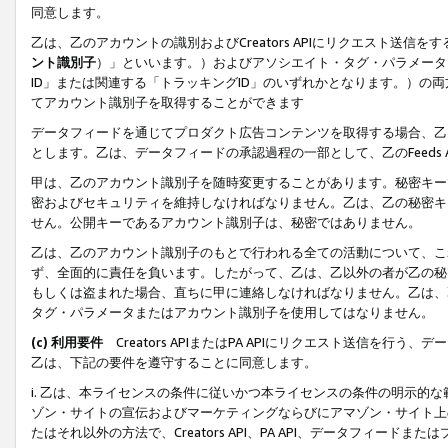
同意します。
乙は、乙のアカウントの識別およびCreators APIにリクエスト送
ント識別子
）」といいます。）およびアソシエイト・タグ・パラメータ（
ID」または関連する「トラッキングID」のいずれかとなります。）の両方
てアカウント識別子を取得することができます
データフィードを通じてプロダクト広告コンテンツを取得する場合、乙は、Cre
とします。乙は、データフィードの承認過程の一部として、乙のFeeds
甲は、乙のアカウント識別子を随時変更することがあります。秘密キー
密およびセキュリティを維持しなければなりません。乙は、乙の秘密キ
せん。公開キーであるアカウント識別子は、秘密ではありません。
乙は、乙のアカウント識別子のもとで行われる全ての活動について、こ
ず、全面的に責任を負います。したがって、乙は、乙以外の者が乙の秘
もしくは盗まれた場合、直ちに甲に連絡しなければなりません。乙は、
タグ・パラメータまたはアカウント識別子を使用してはなりません。
(c) 利用要件
Creators APIまたはPA APIにリクエスト送信を
乙は、下記の要件を遵守することに同意します。
i. 乙は、本ライセンスの条件に従いかつ本ライセンスの条件の明示的
ゾン・サイトの宣伝およびマーケティングならびにアマゾン・サイト上
たはそれ以外の方法で、Creators API、PA API、データフィー