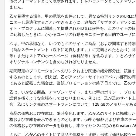
他のフォーマットとして表示されます。）をパラメータとしてアマゾン
ません。
乙が希望する場合、甲の承認を条件として、異なる特別リンクのURL
ニターし最適化することができるように、追加の「サブタグ」アソシエ
イト・プログラムに関連して提供されたID又は報告を、乙のサイトの
に到着したときに、かかるユーザの行動をモニターする目的でユーザに
乙は、甲の承認なく、いつでも乙のサイトに商品（および関連する特別
（商品ステートメント（以下に定義します。）に定義されたとおり）商
等）またはストアのホームページ（食料品等）を含みます。）と乙サイ
オリジナルコンテンツも含めなければなりません。
期間限定のプロモーションへのリンクおよび関連の紹介部分は、該当す
するものとします。例えば、乙がアマゾン・サイトのアパレル部門の商
であると記載した場合は、当該プロモーションの終了日までに、乙のサ
乙は、いかなる商品、アマゾン・サイト、または甲のポリシー、プロモ
誤解を招くような主張をしてはなりません。例えば、乙が乙のサイト上に
合、乙はリンク先のスマートフォンについて、128 GBのメモリーが
商品の価格および在庫は、随時変化します。乙が乙のサイトに掲載した
格および在庫を表示できるものとします。(a)甲が価格および在庫のデータを
の価格および在庫のデータを取得し、
本ライセンス
に定めるCreator
さらに、乙が乙のサイトにて商品の価格を「比較」形式（価格比較ツー