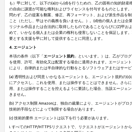
も）甲に対して、以下の(a)から(d)を行うための、乙の固有の知的
の自由に譲渡が可能な権利およびライセンスを付与するものとします。(
問わず、乙の提案を翻案、修正、再フォーマット、および派生作品を制
こと（ただし、甲はその義務を負いません。）。(d)他の個人または企
リジナル作品または合法的に取得したものであることならびに(Z)甲
めて、いかなる個人または企業の権利も侵害しないことを保証します。
要とする支援を甲に対して提供することに同意します。
4. エージェント
本項の条件（以下「
エージェント規約
」といいます。）は、乙がプログ
を使用、許可、有効化又は配置する場合に適用されます。エージェント
により、自律的または半自律的な行動をとるソフトウェアまたはサービ
(a) 透明性および同意 いかなるエージェントも、エージェント規約の
にアクセスし、これを使用、または操作することはできません。さらに、
用、または操作することを控えるように要請した場合、当該エージェン
きません。
(b) アクセス制限 Amazonは、独自の裁量により、エージェント
技術的手段などによって制限する場合があります。
(c) 技術的要件 エージェントは以下を行う必要があります。
i. すべてのHTTP/HTTPSリクエストで、リクエストがエージェ