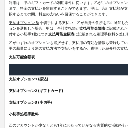
利用は、甲のギフトカードの利用条件に従います。乙がこのオプション
まで、料金の支払いを留保することができます。甲は、合計支払額が支
択するまでの間、料金の支払いを留保することができます。
支払オプション 3:
小切手による支払い 乙が自身の住所を乙に通知し
ョンを選択した場合、甲は、合計支払額が
支払可能金額表
に記載された
付する小切手1枚につき
支払可能金額表
に記載される処理手数料を差し
乙がいずれのオプションも選択せず、支払用の有効な情報も登録してい
甲の裁量により別の支払方法で支払いをするか、獲得した紹介料の支払
支払可能金額表
支払オプション1 (振込)
支払オプション2 (ギフトカード)
支払オプション3 (小切手)
小切手処理手数料
乙のアカウントが少なくとも1年にわたっていかなる実質的な活動を行