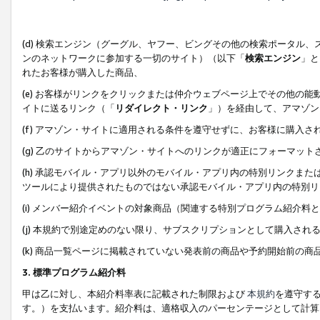
(d) 検索エンジン（グーグル、ヤフー、ビングその他の検索ポータル
ンのネットワークに参加する一切のサイト）（以下「
検索エンジン
」と
れたお客様が購入した商品、
(e) お客様がリンクをクリックまたは仲介ウェブページ上でその他の
イトに送るリンク（「
リダイレクト・リンク
」）を経由して、アマゾン
(f) アマゾン・サイトに適用される条件を遵守せずに、お客様に購入さ
(g) 乙のサイトからアマゾン・サイトへのリンクが適正にフォーマッ
(h) 承認モバイル・アプリ以外のモバイル・アプリ内の特別リンクまたはC
ツールにより提供されたものではない承認モバイル・アプリ内の特別リ
(i) メンバー紹介イベントの対象商品（関連する特別プログラム紹介料と
(j) 本規約で別途定めのない限り、サブスクリプションとして購入され
(k) 商品一覧ページに掲載されていない発表前の商品や予約開始前の商
3. 標準プログラム紹介料
甲は乙に対し、本紹介料率表に記載された制限および
本規約
を遵守す
す。）を支払います。紹介料は、適格収入のパーセンテージとして計算