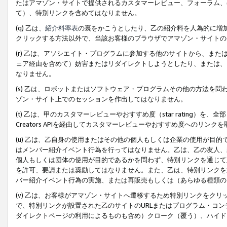
たはアマゾン・サイトで提供されるカスタマーレビュー、フォーラム、
て）、特別リンクを含めてはなりません。
(q) 乙は、
紹介料率表
の裏をかこうとしたり、乙の紹介料を人為的に増
クリックする方法以外で、当該お客様のブラウザでアマゾン・サイトの
(r) 乙は、アソシエイト・プログラムに参加する他のサイトから、ま
ェア経由を含めて）妨害またはリダイレクトしようとしたり、または、
なりません。
(s) 乙は、ロボットまたはソフトウェア・プログラムその他の方法を
ゾン・サイト上でのセッションを作出してはなりません。
(t) 乙は、甲のカスタマーレビューやおすすめ度（star rating
Creators APIを経由してカスタマーレビューやおすすめ度へのリンク
(u) 乙は、乙自身の使用またはその他の個人もしくは企業の使用が目
はメンバー紹介イベント行為を行ってはなりません。乙は、乙の友人、
個人もしくは団体の使用が目的であるかを問わず、特別リンクを通じて
を許可、要請または奨励してはなりません。また、乙は、特別リンクを
バー紹介イベント行為の実施、または再販売もしくは（あらゆる種類の
(v) 乙は、お客様がアマゾン・サイトへ遷移するため特別リンクをク
で、特別リンクが設置された乙のサイトのURLまたはプログラム・コ
ダイレクトページの利用によるものも含め）クローク（覆う）、ハイド