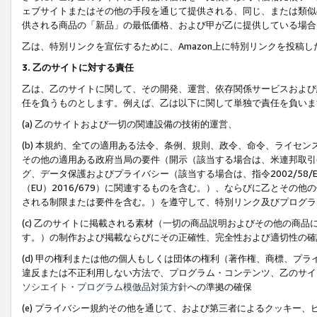
ェブサイトまたはその他の手段を通じて提供される、同じ、または類似
供される商品の「新品」の最低価格、および甲が乙に提供している場合
乙は、特別リンクを宣伝するために、Amazon上に特別リンクを投稿し
3. 乙のサイトに対する責任
乙は、乙のサイトに関して、その開発、運営、依存関係サービスおよび
任を負うものとします。例えば、乙は以下に関して単独で責任を負いま
(a) 乙のサイトおよび一切の関連設備の技術的運営、
(b) 本規約、全ての適用ある法令、条例、規則、政令、命令、ライセ
その他の適用ある政府当局の要件（開示（該当する場合は、米連邦取引
グ、データ保護およびプライバシー（該当する場合は、指令2002/58
（EU）2016/679）に関連するものを含む。）、ならびに乙とそ
される制限または要件を含む。）を遵守して、特別リンク及びプログラ
(c) 乙のサイトに掲載される素材（一切の商品説明およびその他の商
す。）の制作および掲載ならびにその正確性、完全性および適切性の確
(d) 甲の権利または他の個人もしくは団体の権利（著作権、商標、プ
違反または不正利用しない方法で、プログラム・コンテンツ、乙のサイ
ソシエイト・プログラム模倣品対策方針
への準拠の確保
(e) プライバシー規約その他を通じて、および第三者によるクッキー