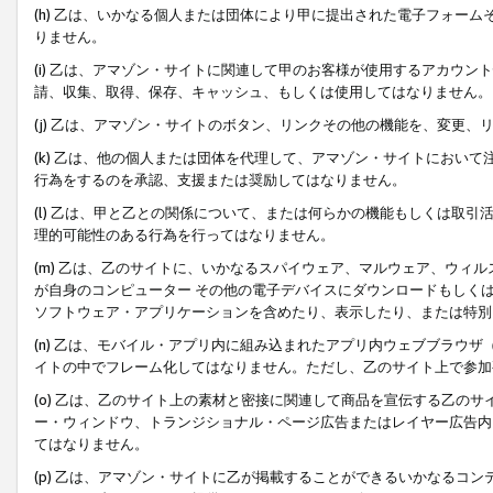
(h) 乙は、いかなる個人または団体により甲に提出された電子フォー
りません。
(i) 乙は、アマゾン・サイトに関連して甲のお客様が使用するアカウ
請、収集、取得、保存、キャッシュ、もしくは使用してはなりません。
(j) 乙は、アマゾン・サイトのボタン、リンクその他の機能を、変更
(k) 乙は、他の個人または団体を代理して、アマゾン・サイトにおい
行為をするのを承認、支援または奨励してはなりません。
(l) 乙は、甲と乙との関係について、または何らかの機能もしくは取
理的可能性のある行為を行ってはなりません。
(m) 乙は、乙のサイトに、いかなるスパイウェア、マルウェア、ウィ
が自身のコンピューター その他の電子デバイスにダウンロードもしく
ソフトウェア・アプリケーションを含めたり、表示したり、または特別
(n) 乙は、モバイル・アプリ内に組み込まれたアプリ内ウェブブラウザ
イトの中でフレーム化してはなりません。ただし、乙のサイト上で参加
(o) 乙は、乙のサイト上の素材と密接に関連して商品を宣伝する乙の
ー・ウィンドウ、トランジショナル・ページ広告またはレイヤー広告内
てはなりません。
(p) 乙は、アマゾン・サイトに乙が掲載することができるいかなるコ