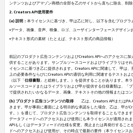
ンテンツおよびアマゾン商標の全部を乙のサイトから直ちに除去、削除
2. Creators API使用要件
(a) 説明：
本ライセンスに基づき、甲は乙に対し、以下を含むプログラ
•データ、画像、音声、映像、ロゴ、ユーザインターフェースデザイン
•テキスト形式の素材（たとえば、テキスト形式の商品情報）
前記のプロダクト広告コンテンツおよびCreators APIへのアクセスに
供することがあります。サンプルソースコードおよびライブラリはそれ
イセンスに基づき乙に提供されます。Creators APIに関連して
上の必要条件ならびにCreators APIの適切な利用に関連するテ
（以下「
仕様書類
」と総称します。）を提供することがあります。本ラ
ルソースコードまたはライブラリおよび甲が提供する仕様書類は、「プ
で提供されたいかなるデータ、画像、テキストその他の情報またはコン
(b) プロダクト広告コンテンツの取得
乙は、Creators APIま
きます。甲が事前に書面による明示的な承認をした場合、乙は、甲がCreator
す。）を通じて、プロダクト広告コンテンツを取得することもできます
データフィードへのアクセスおよび使用にも本ライセンスが適用されます。乙は
APIもしくはデータフィードの仕様を変更、廃止または再発行することがで
ドへのアクセスおよび使用が、その時点で最新の要件（本ライセンスお