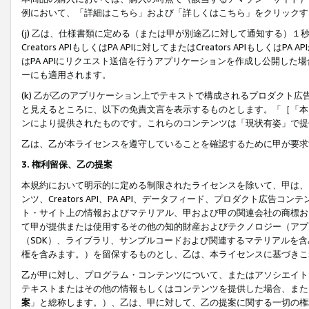
例において、「詳細はこちら」および「詳しくはこちら」をクリックす
(j) 乙は、仕様書類に定める（または甲が別途乙に対して通知する）
Creators APIもしくはPA APIに対してまたはCreators APIもしく
はPA APIにリクエスト送信を行うアプリケーションを作成し公開し
ーにも適用されます。
(k) 乙が乙のアプリケーション上でテキストで構成されるプロダクト
と見えるところに、以下の免責文言を表示するものとします。「［「本
ンにより提供されたものです。これらのコンテンツは「現状有姿」で提
乙は、乙が本ライセンスを遵守していることを確認するために甲が要求
3. 権利留保、乙の提案
本規約において明示的に定める制限されたライセンスを除いて、甲は、
ンツ、Creators API、PA API、データフィード、プロダクト
ト・サイト上の情報およびマテリアル、甲および甲の関連会社の商標お
て甲が提供または使用するその他の知的財産およびテクノロジー（アプ
（SDK）、ライブラリ、サンプルコードおよび関連するマテリアルを
権を含みます。）を留保するものとし、乙は、本ライセンスに基づきこ
乙が甲に対し、プログラム・コンテンツについて、またはアソシエイト
テキストまたはその他の情報もしくはコンテンツを提供した場合、また
案
」と総称します。）、乙は、甲に対して、乙の提案に関する一切の権