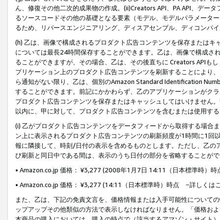
ん、修復その他二次的成果物の作成。(ii)Creators API、PA 
るソースコードその他の基礎となる要素（モデル、モデルパラメーター
るため、リバースエンジニアリング、ディスアセンブル、ディコンパイ
(h) 乙は、画像で構成されるプロダクト広告コンテンツを保存または
については最長24時間保存することができます。乙は、画像で構成さ
ることができますが、その場合、乙は、その後直ちに Creators AP
プリケーション上のプロダクト広告コンテンツを刷新することにより、
ら通知がない限り、乙は、個別のAmazon Standard Identification Nu
することができます。前記にかかわらず、乙のアプリケーションがクラ
プロダクト広告コンテンツを保存またはキャッシュしてはいけません。
以内に、甲に対して、プロダクト広告コンテンツを含むまたは使用する
(i) 乙がプロダクト広告コンテンツをデータフィードから取得する場合または
ン上に表示されるプロダクト広告コンテンツの刷新頻度が1時間に1回
報に隣接して、時刻/日付の表示を含めるものとします。ただし、乙の
び刷新と同日中である間は、表示のうち日付の部分を省略することがで
• Amazon.co.jp 価格： ¥3,277 (2008年1月7日 14:11（日本標準
• Amazon.co.jp 価格： ¥3,277 (14:11（日本標準時）時点 −詳しくは
また、乙は、下記の免責文言を、価格情報または入手可能性についての
ップアップその他類似の方法で表示しなければなりません。「価格およ
本商品の購入においては、購入の時点で（該当するアマゾン・サイト）