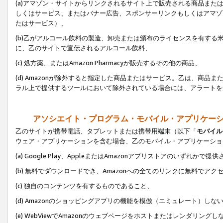
(a)アマゾン・サイトからリンクされるサイト上で販売される商品またはサ
しくはサービス、またはバナー広告、スポンサーリンクもしくはアマゾ
たはサービス）、
(b)乙がアルコール飲料の製造、卸売または頒布のライセンスを有す
に、乙のサイトで宣伝されるアルコール飲料、
(c) 処方薬、またはAmazon Pharmacyが販売するその他の商品、
(d) Amazonが除外すると指定した商品またはサービス。乙は、商品また
ラル上で提供するツールにおいて除外されている場合には、アラートを
アソシエイト・プログラム・モバイル・アプリケー
乙のサイトが携帯電話、タブレットまたは携帯用端末（以下「
モバイル
ウェア・アプリケーションを含む場合、乙のモバイル・アプリケーショ
(a) Google Play、AppleまたはAmazonアプリストアのいずれかで
(b) 無料でダウンロードでき、Amazonへの全てのリンクに無料でアク
(c) 独自のコンテンツを有するものであること、
(d) Amazonのショッピングアプリの機能を模倣（エミュレート）しな
(e) WebViewでAmazonのウェブページをホストまたはレンダリング