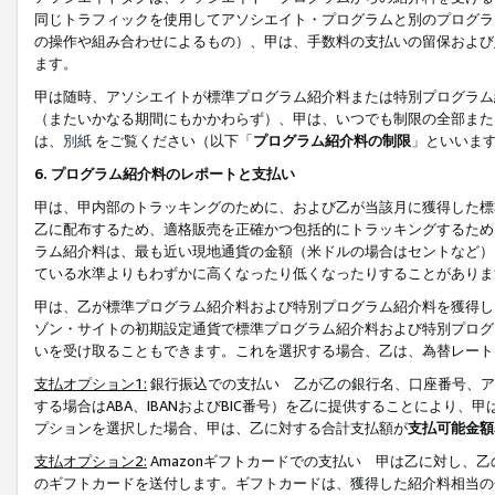
同じトラフィックを使用してアソシエイト・プログラムと別のプログラ
の操作や組み合わせによるもの）、甲は、手数料の支払いの留保および
ます。
甲は随時、アソシエイトが標準プログラム紹介料または特別プログラム
（またいかなる期間にもかかわらず）、甲は、いつでも制限の全部また
は、
別紙
をご覧ください（以下「
プログラム紹介料の制限
」といいま
6. プログラム紹介料のレポートと支払い
甲は、甲内部のトラッキングのために、および乙が当該月に獲得した標
乙に配布するため、適格販売を正確かつ包括的にトラッキングするため
ラム紹介料は、最も近い現地通貨の金額（米ドルの場合はセントなど）
ている水準よりもわずかに高くなったり低くなったりすることがありま
甲は、乙が標準プログラム紹介料および特別プログラム紹介料を獲得し
ゾン・サイトの初期設定通貨で標準プログラム紹介料および特別プログ
いを受け取ることもできます。これを選択する場合、乙は、為替レート
支払オプション1:
銀行振込での支払い 乙が乙の銀行名、口座番号、ア
する場合はABA、IBANおよびBIC番号）を乙に提供することにより
プションを選択した場合、甲は、乙に対する合計支払額が
支払可能金額
支払オプション2:
Amazonギフトカードでの支払い 甲は乙に対し、
のギフトカードを送付します。ギフトカードは、獲得した紹介料相当の