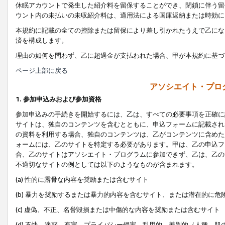
休眠アカウントで発生した紹介料を留保することができ、閉鎖に伴う留
ウント内の未払いの未収紹介料は、適用法による国庫返納または時効に
本規約に記載の全ての控除または留保により差し引かれたうえで乙にな
済を構成します。
理由の如何を問わず、乙に超過金が支払われた場合、甲が本規約に基づ
ページ上部に戻る
アソシエイト・プロ
1. 参加申込みおよび参加資格
参加申込みの手続きを開始するには、乙は、すべての必要事項を正確に
サイトは、独自のコンテンツを含むとともに、申込フォームに記載され
の資料を利用する場合、独自のコンテンツは、乙がコンテンツに含めた
ォームには、乙のサイトを特定する必要があります。甲は、乙の申込フ
合、乙のサイトはアソシエイト・プログラムに参加できず、乙は、乙の
不適切なサイトの例としては以下のようなものが含まれます。
(a) 性的に露骨な内容を奨励または含むサイト
(b) 暴力を奨励するまたは暴力的内容を含むサイト、または潜在的に
(c) 虚偽、不正、名誉毀損または中傷的な内容を奨励または含むサイト
(d) 不快、迷惑、有害、プライバシー侵害、乱用的、差別的（人種、