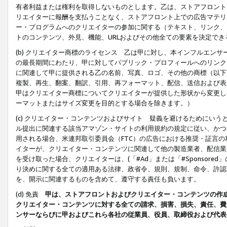
有者利益または権利を取得しないものとします。乙は、ストアフロントに
リエイターに報酬を支払うことなく、ストアフロント上での広告マテリア
ー・プログラムへのクリエイターの参加に関する（テキスト、リンク、
トのコンテンツ、外見、機能、URLおよびその他全ての要素を決定で
(b) クリエイター商標のライセンス 乙は甲に対し、本インフルエン
の最長期間にわたり、甲に対してパブリック・プロフィールへのリンク
に関連して甲に提供される乙の名前、写真、ロゴ、その他の商標（以下
複製、再生、翻案、翻訳、引用、再フォーマット、配信、送信および表
甲はクリエイター商標についてクリエイターが提供した形状から変更し
ーマットまたはサイズ変更を目的とする場合を除きます。）
(c) クリエイター・コンテンツおよびサイト 疑義を避けるためにい
ル提出に関連する該当アマゾン・サイトの利用規約の規定に従い、かつ、
用される場合、米連邦取引委員会（FTC）の広告における推奨・証言
イターが、クリエイター・コンテンツに関連して他の製造業者、配信業
を受け取った場合、クリエイターは、(「#Ad」または「#Sponsor
り決めに関する全ての適用ある法律、政省令、規則、規制、命令、許認
を、開示に関連するものを含めて、遵守する責任も負います。
(d) 免責
甲は、ストアフロントおよびクリエイター・コンテンツの作
クリエイター・コンテンツに対する全ての請求、損害、損失、責任、費
ンサーならびに甲およびこれら各社の従業員、役員、取締役および代表