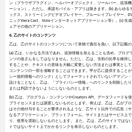
ン（ブラウザプラグイン、ヘルパーオブジェクト、ツールバー、拡張機
ーション）。ただし、承認モバイル・アプリは除きます。(b) あらゆ
ックス、ストリーミングビデオプレイヤー、ブルーレイプレイヤー、DVDプ
ニックViera Cast、Vizioインターネットアプリケーション等）。(
ェアその他のアプリケーション。
6. 乙のサイトのコンテンツ
乙は、乙のサイトのコンテンツについて単独で責任を負い、以下記載の
(a) 乙は、いかなる方法であれ、追加情報を加えることも含め、プロ
ンツの改ざんをしてはなりません。ただし、乙は、当初の比率を維持し
することや、テキストの意味を大幅に変更しない方法または事実として
コンテンツの一部を省略することはできます。甲が乙に提供することが
シー規約情報へのリンク）としてフォーマットされていないアマゾン・
設けることなく、乙は、「プライバシー情報」へのリンクを削除したり
または判読できないようにしないものとします。
(b) 乙は、プログラム・コンテンツやCreators API、データフ
ブライセンスまたは譲渡しないものとします。例えば、乙は、乙がプロ
はその他付与することが要求されるような、乙サイト以外での広告（サ
なるアプリケーション、プラットフォーム、サイトまたはサービス上で
り、使用を奨励しないものとします。 また、乙は、乙のサイトではな
トではないサイト上でかかるリンクを表示しないものとします。