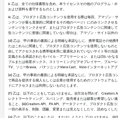
ii. 乙は、全ての仕様書類を含め、本ライセンスその他のプログラム
および資料を遵守するものとします。
iii. 乙は、プロダクト広告コンテンツを使用する際は毎回、アマゾ
ンテンツが最も直接的に関連するその他のページ）にのみリンクさせる
ンテンツをリンクさせず、またはプロダクト広告コンテンツに関連して
告コンテンツに密接に関連していない部分は、アマゾン・サイト以外の
(d) 乙は、甲の事前の書面による明確な承諾なしに、携帯電話その他
たはこれらに関連して、プロダクト広告コンテンツを使用しないものと
由してアクセスされる携帯端末用に最適化されていないサイト等の当該端
定義される承認されたモバイル・アプリケーション、または(3)いか
ブルまたは衛星ボックス、ストリーミングビデオプレイヤー、ブルーレイ
TV、ソニーBravia、パナソニックViera Cast、Vizioインター
(e) 乙は、甲の事前の書面による明確な承諾なしに、プロダクト広告
で商品を提供する個人もしくは企業が使用するためのソフトウェアもしくはその
ドにアクセスまたは利用しないものとします。
(f) 乙は、以下のことをしてはいけません。(i)方法を問わず、Creator
レクトマーケティング、スパミング、販売者または顧客が希望しない連
ること、(iii)Creators API、PA API、データフィード、プ
一切の表示を、削除、隠蔽、変更または見えなくしたり、読めなくした
(g) 乙は、以下のことをしたり、またはしようとしてはいけません。(