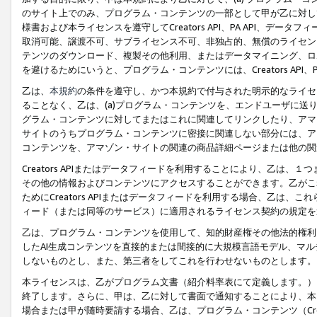
のサイト上でのみ、プログラム・コンテンツの一部として甲が乙に対し
様書および本ライセンスを遵守してCreators API、PA API、
取消可能、譲渡不可、サブライセンス不可、非独占的、無償のライセン
テンツのダウンロード、複製その他利用、またはデータマイニング、ロ
を避けるためにいうと、プログラム・コンテンツには、Creators AP
乙は、
本規約
の条件を遵守し、かつ本規約で付与された明示的なライセ
ることなく、乙は、(a)プログラム・コンテンツを、エンドユーザに
グラム・コンテンツに対してまたはこれに関連してリンクしたり、アマ
サイトのうちプログラム・コンテンツに密接に関連しない部分には、ア
コンテンツを、アマゾン・サイトの関連の商品詳細ページまたは他の関
Creators APIまたはデータフィードを利用することにより、乙は、
その他の情報およびコンテンツにアクセスすることができます。乙がこ
ためにCreators APIまたはデータフィードを利用する場合、乙は、こ
ィード（または同等のサービス）に適用されるライセンス契約の規定を
乙は、プログラム・コンテンツを使用して、知的財産権その他法的権利
したAI生成コンテンツを直接的または間接的に大規模言語モデル、マ
しないものとし、また、第三者をしてこれを行わせないものとします。
本ライセンスは、乙がプログラム文書（紹介料率表にて定義します。）
終了します。さらに、甲は、乙に対して書面で通知することにより、本
場合または甲が随時要請する場合、乙は、プログラム・コンテンツ（Cre