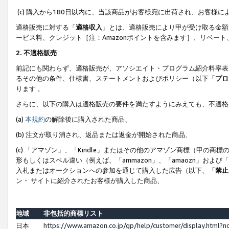
(c) 購入から180日以内に、当該商品がお客様宛に出荷され、お客
適格販売に対する「
適格収入
」とは、適格販売により甲が受け取る金額
ービス料、クレジット［注：Amazonポイントを含みます］、リベー
2. 不適格販売
前記にも関わらず、適格販売が、アソシエイト・プログラム紹介料率表
るその他の条件、仕様書、ステートメントおよびポリシー（以下「
プロ
ります 。
さらに、以下の購入は適格販売の要件を満たすようにみえても、不適格
(a)
本規約
の解除後に購入された商品、
(b) 注文が取り消され、返品または返金が開始された商品、
(c) 「アマゾン」、「Kindle」またはその他のアマゾン商標（甲
形もしくはスペル違い（例えば、「ammazon」、「amaozn」およ
入札またはオークションへの参加を通じて購入した広告（以下、「
禁止
ン・ サイトに紹介されたお客様が購入した商品、
地域
非包括的商標リスト
日本
https://www.amazon.co.jp/gp/help/customer/display.html