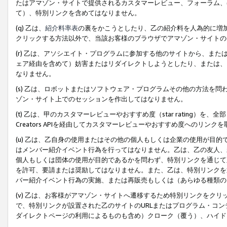
たはアマゾン・サイトで提供されるカスタマーレビュー、フォーラム、
て）、特別リンクを含めてはなりません。
(q) 乙は、
紹介料率表
の裏をかこうとしたり、乙の紹介料を人為的に増
クリックする方法以外で、当該お客様のブラウザでアマゾン・サイトの
(r) 乙は、アソシエイト・プログラムに参加する他のサイトから、ま
ェア経由を含めて）妨害またはリダイレクトしようとしたり、または、
なりません。
(s) 乙は、ロボットまたはソフトウェア・プログラムその他の方法を
ゾン・サイト上でのセッションを作出してはなりません。
(t) 乙は、甲のカスタマーレビューやおすすめ度（star rating
Creators APIを経由してカスタマーレビューやおすすめ度へのリンク
(u) 乙は、乙自身の使用またはその他の個人もしくは企業の使用が目
はメンバー紹介イベント行為を行ってはなりません。乙は、乙の友人、
個人もしくは団体の使用が目的であるかを問わず、特別リンクを通じて
を許可、要請または奨励してはなりません。また、乙は、特別リンクを
バー紹介イベント行為の実施、または再販売もしくは（あらゆる種類の
(v) 乙は、お客様がアマゾン・サイトへ遷移するため特別リンクをク
で、特別リンクが設置された乙のサイトのURLまたはプログラム・コ
ダイレクトページの利用によるものも含め）クローク（覆う）、ハイド