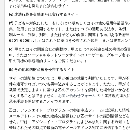
または活動を奨励または含むサイト
(e) 違法行為を奨励または実行するサイト
(f) 子どもを対象にした、もしくは13歳もしくはその他の適用年齢
集、使用または公開するサイト、またはすべての適用ある法令、条例、
制ルール、判決、判断、または子どもの保護に関連する適用ある政府当局の要
6501-6506)もしくはこれらに基づき公布された規則、または児童オ
(g) 甲またはその関連会社の商標や、甲またはその関連会社の商標の
ID、またはソーシャルネットワークサイトのユーザー名、グループ名
甲の商標の非包括的リストをご覧ください。）
(h) その他知的財産権を侵害するサイト
サイトの適切性については、甲が独自の裁量で判断いたします。甲が不
件を遵守すればいつでも再申込みすることができます。ただし、甲が1)
裁量で決定します）に基づき乙のアカウントを解除した場合はいかなる
うとすることはできません。
お問い合わせフォーム
の「運営規約違反に
承認手続を開始することができます。
乙は、アソシエイト・プログラムへの参加申込フォームに記載した情報
メールアドレスその他の連絡先情報および乙のサイトの識別情報などを
せん。甲は、アソシエイト・プログラムおよび本規約に関する通知（も
登録されたその時点で最新の電子メールアドレス宛てに送信することが