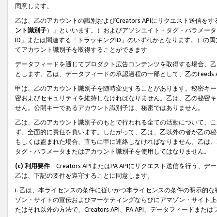
同意します。
乙は、乙のアカウントの識別およびCreators APIにリクエスト送
ント識別子
）」といいます。）およびアソシエイト・タグ・パラメータ（
ID」または関連する「トラッキングID」のいずれかとなります。）の両方
てアカウント識別子を取得することができます
データフィードを通じてプロダクト広告コンテンツを取得する場合、乙は、Cre
とします。乙は、データフィードの承認過程の一部として、乙のFeeds
甲は、乙のアカウント識別子を随時変更することがあります。秘密キー
密およびセキュリティを維持しなければなりません。乙は、乙の秘密キ
せん。公開キーであるアカウント識別子は、秘密ではありません。
乙は、乙のアカウント識別子のもとで行われる全ての活動について、こ
ず、全面的に責任を負います。したがって、乙は、乙以外の者が乙の秘
もしくは盗まれた場合、直ちに甲に連絡しなければなりません。乙は、
タグ・パラメータまたはアカウント識別子を使用してはなりません。
(c) 利用要件
Creators APIまたはPA APIにリクエスト送信を
乙は、下記の要件を遵守することに同意します。
i. 乙は、本ライセンスの条件に従いかつ本ライセンスの条件の明示的
ゾン・サイトの宣伝およびマーケティングならびにアマゾン・サイト上
たはそれ以外の方法で、Creators API、PA API、データフィー