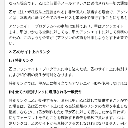
なった場合でも、乙は当該電子メールアドレスに送信された一切の通知
乙が［注：米租税法上定義される］非米国人に該当する場合で、アソシ
乙は、本規約に基づく全てのサービスを米国外で履行することになるも
アソシエイト・プログラムへの参加は無料であり、甲はアソシエイト・
ます。甲はいかなる企業に対しても、甲のアソシエイトに対して有料の
のため、このような企業が（アマゾンの名前を利用しようとする企業で
い。
2. 乙のサイト上のリンク
(a) 特別リンク
乙はアソシエイト・プログラムに申し込んだ後、乙のサイト上に特別リ
および紹介料の発生が可能となります。
特別リンクでは、甲が乙に割り当てたアソシエイトIDを使用しなけれ
(b) 全ての特別リンクに適用される一般要件
特別リンクは乙が制作するか、または甲が乙に対して提供することがで
た場合は、乙は乙のサイト上にある当該種類のリンクの表示を中止しな
配置、ならびに（乙が制作したか甲が乙に対して提供したかを問わず）
切なフォーマットを含むことを確認する責任を単独で負います。乙は、
別リンクは、乙のサイトから直接アクセスしなければなりません。例えば、