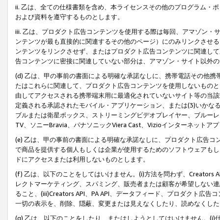
ii. 乙は、全ての仕様書類を含め、本ライセンスその他のプログラム
および資料を遵守するものとします。
iii. 乙は、プロダクト広告コンテンツを使用する際は毎回、アマゾ
ンテンツが最も直接的に関連するその他のページ）にのみリンクさせる
ンテンツをリンクさせず、またはプロダクト広告コンテンツに関連して
告コンテンツに密接に関連していない部分は、アマゾン・サイト以外の
(d) 乙は、甲の事前の書面による明確な承諾なしに、携帯電話その他
たはこれらに関連して、プロダクト広告コンテンツを使用しないものと
由してアクセスされる携帯端末用に最適化されていないサイト等の当該端
定義される承認されたモバイル・アプリケーション、または(3)いか
ブルまたは衛星ボックス、ストリーミングビデオプレイヤー、ブルーレイ
TV、ソニーBravia、パナソニックViera Cast、Vizioインター
(e) 乙は、甲の事前の書面による明確な承諾なしに、プロダクト広告
で商品を提供する個人もしくは企業が使用するためのソフトウェアもしくはその
ドにアクセスまたは利用しないものとします。
(f) 乙は、以下のことをしてはいけません。(i)方法を問わず、Creator
レクトマーケティング、スパミング、販売者または顧客が希望しない連
ること、(iii)Creators API、PA API、データフィード、プ
一切の表示を、削除、隠蔽、変更または見えなくしたり、読めなくした
(g) 乙は、以下のことをしたり、またはしようとしてはいけません。(