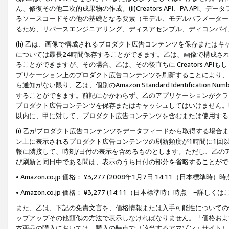
ん、修復その他二次的成果物の作成。(ii)Creators API、PA 
るソースコードその他の基礎となる要素（モデル、モデルパラメーター
るため、リバースエンジニアリング、ディスアセンブル、ディコンパイ
(h) 乙は、画像で構成されるプロダクト広告コンテンツを保存または
については最長24時間保存することができます。乙は、画像で構成さ
ることができますが、その場合、乙は、その後直ちに Creators AP
プリケーション上のプロダクト広告コンテンツを刷新することにより、
ら通知がない限り、乙は、個別のAmazon Standard Identification Nu
することができます。前記にかかわらず、乙のアプリケーションがクラ
プロダクト広告コンテンツを保存またはキャッシュしてはいけません。
以内に、甲に対して、プロダクト広告コンテンツを含むまたは使用する
(i) 乙がプロダクト広告コンテンツをデータフィードから取得する場合または
ン上に表示されるプロダクト広告コンテンツの刷新頻度が1時間に1回
報に隣接して、時刻/日付の表示を含めるものとします。ただし、乙の
び刷新と同日中である間は、表示のうち日付の部分を省略することがで
• Amazon.co.jp 価格： ¥3,277 (2008年1月7日 14:11（日本標準
• Amazon.co.jp 価格： ¥3,277 (14:11（日本標準時）時点 −詳しくは
また、乙は、下記の免責文言を、価格情報または入手可能性についての
ップアップその他類似の方法で表示しなければなりません。「価格およ
本商品の購入においては、購入の時点で（該当するアマゾン・サイト）