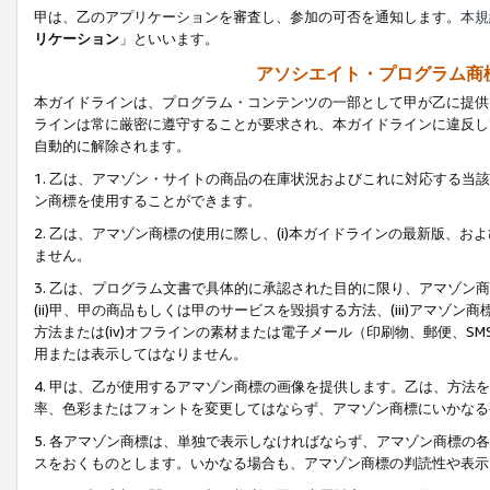
甲は、乙のアプリケーションを審査し、参加の可否を通知します。
本規
リケーション
」といいます。
アソシエイト・プログラム商
本ガイドラインは、プログラム・コンテンツの一部として甲が乙に提供
ラインは常に厳密に遵守することが要求され、本ガイドラインに違反し
自動的に解除されます。
1. 乙は、アマゾン・サイトの商品の在庫状況およびこれに対応する
ン商標を使用することができます。
2. 乙は、アマゾン商標の使用に際し、(i)本ガイドラインの最新版、およ
ません。
3. 乙は、プログラム文書で具体的に承認された目的に限り、アマゾン
(ii)甲、甲の商品もしくは甲のサービスを毀損する方法、(iii)アマ
方法または(iv)オフラインの素材または電子メール（印刷物、郵便、S
用または表示してはなりません。
4. 甲は、乙が使用するアマゾン商標の画像を提供します。乙は、方
率、色彩またはフォントを変更してはならず、アマゾン商標にいかなる
5. 各アマゾン商標は、単独で表示しなければならず、アマゾン商標
スをおくものとします。いかなる場合も、アマゾン商標の判読性や表示