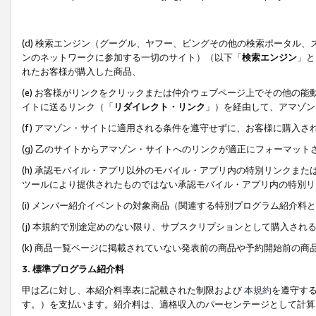
(d) 検索エンジン（グーグル、ヤフー、ビングその他の検索ポータル
ンのネットワークに参加する一切のサイト）（以下「
検索エンジン
」と
れたお客様が購入した商品、
(e) お客様がリンクをクリックまたは仲介ウェブページ上でその他の
イトに送るリンク（「
リダイレクト・リンク
」）を経由して、アマゾン
(f) アマゾン・サイトに適用される条件を遵守せずに、お客様に購入さ
(g) 乙のサイトからアマゾン・サイトへのリンクが適正にフォーマッ
(h) 承認モバイル・アプリ以外のモバイル・アプリ内の特別リンクまたはC
ツールにより提供されたものではない承認モバイル・アプリ内の特別リ
(i) メンバー紹介イベントの対象商品（関連する特別プログラム紹介料と
(j) 本規約で別途定めのない限り、サブスクリプションとして購入され
(k) 商品一覧ページに掲載されていない発表前の商品や予約開始前の商
3. 標準プログラム紹介料
甲は乙に対し、本紹介料率表に記載された制限および
本規約
を遵守す
す。）を支払います。紹介料は、適格収入のパーセンテージとして計算