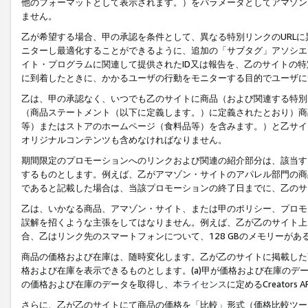
他のフォーマットとして表示されます。）をパラメータとしてアマゾン
ません。
乙が希望する場合、甲の承認を条件として、異なる特別リンクのURL
ニターし最適化することができるように、追加の「サブタグ」アソシエ
イト・プログラムに関連して提供されたID又は報告を、乙のサイトの
に到着したときに、かかるユーザの行動をモニターする目的でユーザに
乙は、甲の承認なく、いつでも乙のサイトに商品（および関連する特別
（商品ステートメント（以下に定義します。）に定義されたとおり）商
等）またはストアのホームページ（食料品等）を含みます。）と乙サイ
オリジナルコンテンツも含めなければなりません。
期間限定のプロモーションへのリンクおよび関連の紹介部分は、該当す
するものとします。例えば、乙がアマゾン・サイトのアパレル部門の商
であると記載した場合は、当該プロモーションの終了日までに、乙のサ
乙は、いかなる商品、アマゾン・サイト、または甲のポリシー、プロモ
誤解を招くような主張をしてはなりません。例えば、乙が乙のサイト上に
合、乙はリンク先のスマートフォンについて、128 GBのメモリーが
商品の価格および在庫は、随時変化します。乙が乙のサイトに掲載した
格および在庫を表示できるものとします。(a)甲が価格および在庫のデータを
の価格および在庫のデータを取得し、
本ライセンス
に定めるCreator
さらに、乙が乙のサイトにて商品の価格を「比較」形式（価格比較ツー