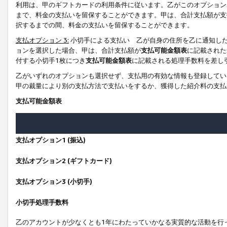
利用は、甲のギフトカードの利用条件に従います。乙がこのオプション
まで、料金の支払いを留保することができます。甲は、合計支払額が支
択するまでの間、料金の支払いを留保することができます。
支払オプション 3:
小切手による支払い 乙が自身の住所を乙に通知し
ョンを選択した場合、甲は、合計支払額が
支払可能金額表
に記載された
付する小切手1枚につき
支払可能金額表
に記載される処理手数料を差し
乙がいずれのオプションも選択せず、支払用の有効な情報も登録してい
甲の裁量により別の支払方法で支払いをするか、獲得した紹介料の支払
支払可能金額表
支払オプション1 (振込)
支払オプション2 (ギフトカード)
支払オプション3 (小切手)
小切手処理手数料
乙のアカウントが少なくとも1年にわたっていかなる実質的な活動を行