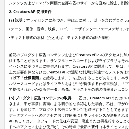
ンテンツおよびアマゾン商標の全部を乙のサイトから直ちに除去、削除
2. Creators API使用要件
(a) 説明：
本ライセンスに基づき、甲は乙に対し、以下を含むプログラ
•データ、画像、音声、映像、ロゴ、ユーザインターフェースデザイン
•テキスト形式の素材（たとえば、テキスト形式の商品情報）
前記のプロダクト広告コンテンツおよびCreators APIへのアクセスに
供することがあります。サンプルソースコードおよびライブラリはそれ
イセンスに基づき乙に提供されます。Creators APIに関連して
上の必要条件ならびにCreators APIの適切な利用に関連するテ
（以下「
仕様書類
」と総称します。）を提供することがあります。本ラ
ルソースコードまたはライブラリおよび甲が提供する仕様書類は、「プ
で提供されたいかなるデータ、画像、テキストその他の情報またはコン
(b) プロダクト広告コンテンツの取得
乙は、Creators APIま
きます。甲が事前に書面による明示的な承認をした場合、乙は、甲がCreator
す。）を通じて、プロダクト広告コンテンツを取得することもできます
データフィードへのアクセスおよび使用にも本ライセンスが適用されます。乙は
APIもしくはデータフィードの仕様を変更、廃止または再発行することがで
ドへのアクセスおよび使用が、その時点で最新の要件（本ライセンスお