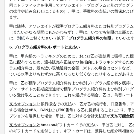
同じトラフィックを使用してアソシエイト・プログラムと別のプログラ
の操作や組み合わせによるもの）、甲は、手数料の支払いの留保および
ます。
甲は随時、アソシエイトが標準プログラム紹介料または特別プログラム
（またいかなる期間にもかかわらず）、甲は、いつでも制限の全部また
は、
別紙
をご覧ください（以下「
プログラム紹介料の制限
」といいま
6. プログラム紹介料のレポートと支払い
甲は、甲内部のトラッキングのために、および乙が当該月に獲得した標
乙に配布するため、適格販売を正確かつ包括的にトラッキングするため
ラム紹介料は、最も近い現地通貨の金額（米ドルの場合はセントなど）
ている水準よりもわずかに高くなったり低くなったりすることがありま
甲は、乙が標準プログラム紹介料および特別プログラム紹介料を獲得し
ゾン・サイトの初期設定通貨で標準プログラム紹介料および特別プログ
いを受け取ることもできます。これを選択する場合、乙は、為替レート
支払オプション1:
銀行振込での支払い 乙が乙の銀行名、口座番号、ア
する場合はABA、IBANおよびBIC番号）を乙に提供することにより
プションを選択した場合、甲は、乙に対する合計支払額が
支払可能金額
支払オプション2:
Amazonギフトカードでの支払い 甲は乙に対し、
のギフトカードを送付します。ギフトカードは、獲得した紹介料相当の