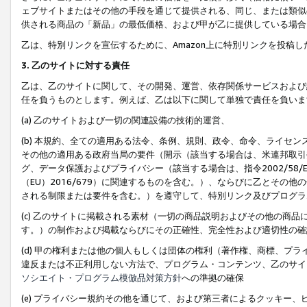
ェブサイトまたはその他の手段を通じて提供される、同じ、または類似
供される商品の「新品」の最低価格、および甲が乙に提供している場合
乙は、特別リンクを宣伝するために、Amazon上に特別リンクを投稿し
3. 乙のサイトに対する責任
乙は、乙のサイトに関して、その開発、運営、依存関係サービスおよび
任を負うものとします。例えば、乙は以下に関して単独で責任を負いま
(a) 乙のサイトおよび一切の関連設備の技術的運営、
(b) 本規約、全ての適用ある法令、条例、規則、政令、命令、ライセ
その他の適用ある政府当局の要件（開示（該当する場合は、米連邦取引
グ、データ保護およびプライバシー（該当する場合は、指令2002/58
（EU）2016/679）に関連するものを含む。）、ならびに乙とそ
される制限または要件を含む。）を遵守して、特別リンク及びプログラ
(c) 乙のサイトに掲載される素材（一切の商品説明およびその他の商
す。）の制作および掲載ならびにその正確性、完全性および適切性の確
(d) 甲の権利または他の個人もしくは団体の権利（著作権、商標、プ
違反または不正利用しない方法で、プログラム・コンテンツ、乙のサイ
ソシエイト・プログラム模倣品対策方針
への準拠の確保
(e) プライバシー規約その他を通じて、および第三者によるクッキー