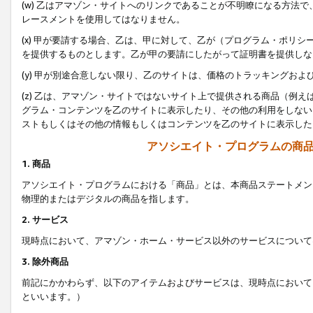
(w) 乙はアマゾン・サイトへのリンクであることが不明瞭になる方法
レースメントを使用してはなりません。
(x) 甲が要請する場合、乙は、甲に対して、乙が（プログラム・ポリ
を提供するものとします。乙が甲の要請にしたがって証明書を提供しな
(y) 甲が別途合意しない限り、乙のサイトは、価格のトラッキングお
(z) 乙は、アマゾン・サイトではないサイト上で提供される商品（例
グラム・コンテンツを乙のサイトに表示したり、その他の利用をしない
ストもしくはその他の情報もしくはコンテンツを乙のサイトに表示した
アソシエイト・プログラムの商
1. 商品
アソシエイト・プログラムにおける「商品」とは、本商品ステートメン
物理的またはデジタルの商品を指します。
2. サービス
現時点において、アマゾン・ホーム・サービス以外のサービスについて
3. 除外商品
前記にかかわらず、以下のアイテムおよびサービスは、現時点において
といいます。）