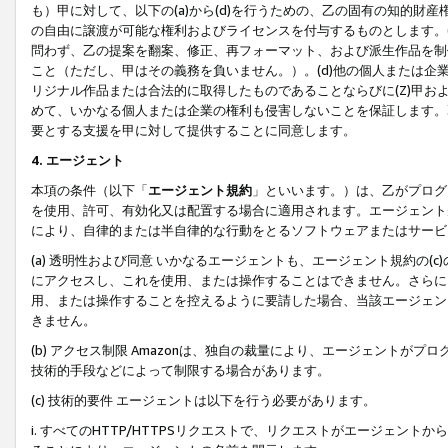
も）甲に対して、以下の(a)から(d)を行うための、乙の固有の知的
の自由に譲渡が可能な権利およびライセンスを付与するものとします。(
問わず、乙の提案を翻案、修正、再フォーマット、および派生作品を制
こと（ただし、甲はその義務を負いません。）。(d)他の個人または企
リジナル作品または合法的に取得したものであることならびに(Z)甲
めて、いかなる個人または企業の権利も侵害しないことを保証します。
要とする支援を甲に対して提供することに同意します。
4. エージェント
本項の条件（以下「
エージェント規約
」といいます。）は、乙がプログ
を使用、許可、有効化又は配置する場合に適用されます。エージェント
により、自律的または半自律的な行動をとるソフトウェアまたはサービ
(a) 透明性および同意 いかなるエージェントも、エージェント規約の
にアクセスし、これを使用、または操作することはできません。さらに、
用、または操作することを控えるように要請した場合、当該エージェン
きません。
(b) アクセス制限 Amazonは、独自の裁量により、エージェント
技術的手段などによって制限する場合があります。
(c) 技術的要件 エージェントは以下を行う必要があります。
i. すべてのHTTP/HTTPSリクエストで、リクエストがエージェ