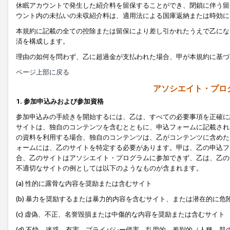
休眠アカウントで発生した紹介料を留保することができ、閉鎖に伴う留
ウント内の未払いの未収紹介料は、適用法による国庫返納または時効に
本規約に記載の全ての控除または留保により差し引かれたうえで乙にな
済を構成します。
理由の如何を問わず、乙に超過金が支払われた場合、甲が本規約に基づ
ページ上部に戻る
アソシエイト・プロ
1. 参加申込みおよび参加資格
参加申込みの手続きを開始するには、乙は、すべての必要事項を正確に
サイトは、独自のコンテンツを含むとともに、申込フォームに記載され
の資料を利用する場合、独自のコンテンツは、乙がコンテンツに含めた
ォームには、乙のサイトを特定する必要があります。甲は、乙の申込フ
合、乙のサイトはアソシエイト・プログラムに参加できず、乙は、乙の
不適切なサイトの例としては以下のようなものが含まれます。
(a) 性的に露骨な内容を奨励または含むサイト
(b) 暴力を奨励するまたは暴力的内容を含むサイト、または潜在的に
(c) 虚偽、不正、名誉毀損または中傷的な内容を奨励または含むサイト
(d) 不快、迷惑、有害、プライバシー侵害、乱用的、差別的（人種、