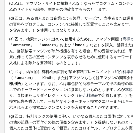
(c) 乙は、アマゾン・サイトに掲載されなくなったプログラム・コン
乙のサイトから除去、削除その他破棄するものとします。
(d) 乙は、ある個人または企業による製品、サービス、当事者または
の資料をプログラム・コンテンツに接近して配置することを含みます。
を含みます。）を使用してはなりません。
(e) 乙は、検索エンジンにおいて使用するために、アマゾン商標（
商標
「ammazon」、「amaozn」および「kindel」など）を購入
ん。当該検索エンジンが除外機能を有する場合、甲の要請があれば、甲
果に伴って乙の宣伝コンテンツを表示させるために使用するキーワード
入札による除外を要請等）ものとします。
(f) 乙は、結果的に有料検索広告が禁止有料プレースメント（
紹介料率
（「amazon」、「Kindle」またはアマゾンもしくはアマゾンの
標用語
」といいます。なお、乙は非包括的商標テーブルで甲の商標の非
上でのキーワード・オークションに参加しないものとします。乙が
本規
り、直接またはリダイレクト・リンク（
紹介料率表
で定義します。）を
検索広告を購入して、一般的なインターネット検索クエリーまたはキー
示されるよう検索エンジンにリンクを入稿することができます。
(g) 乙は、特別リンクの使用に伴い、いかなる個人または団体に対し
の他の組織への寄付その他の便益を含みます。）を提供しないものとし
個人または団体に奨励する「報奨」またはロイヤルティプログラムを実