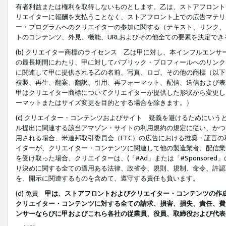
有者利益または権利を取得しないものとします。乙は、ストアフロントに
リエイターに報酬を支払うことなく、ストアフロント上での広告マテリア
ー・プログラムへのクリエイターの参加に関する（テキスト、リンク、
トのコンテンツ、外見、機能、URLおよびその他全ての要素を決定で
(b) クリエイター商標のライセンス 乙は甲に対し、本インフルエン
の最長期間にわたり、甲に対してパブリック・プロフィールへのリンク
に関連して甲に提供される乙の名前、写真、ロゴ、その他の商標（以下
複製、再生、翻案、翻訳、引用、再フォーマット、配信、送信および表
甲はクリエイター商標についてクリエイターが提供した形状から変更し
ーマットまたはサイズ変更を目的とする場合を除きます。）
(c) クリエイター・コンテンツおよびサイト 疑義を避けるためにい
ル提出に関連する該当アマゾン・サイトの利用規約の規定に従い、かつ、
用される場合、米連邦取引委員会（FTC）の広告における推奨・証言
イターが、クリエイター・コンテンツに関連して他の製造業者、配信業
を受け取った場合、クリエイターは、(「#Ad」または「#Sponsor
り決めに関する全ての適用ある法律、政省令、規則、規制、命令、許認
を、開示に関連するものを含めて、遵守する責任も負います。
(d) 免責
甲は、ストアフロントおよびクリエイター・コンテンツの作
クリエイター・コンテンツに対する全ての請求、損害、損失、責任、費
ンサーならびに甲およびこれら各社の従業員、役員、取締役および代表