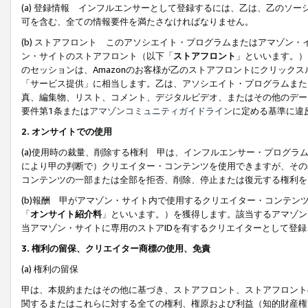
(a) 登録情報 インフルエンサーとして登録するには、乙は、乙のソ
可を含む、全ての情報要件を満たさなければなりません。
(b) ストアフロント このアソシエイト・プログラムまたはアマゾン
ン・サイトのストアフロント（以下「
ストアフロント
」といいます。）
のセッションは、Amazonのお客様が乙のストアフロントにクリック
「サービス提供」に相当します。乙は、アソシエイト・プログラムまた
真、編集物、リスト、コメント、デジタルビデオ、またはその他のデー
要件第1条または
アマゾンコミュニティガイドライン
に定める基準に違
2.
オンサイトでの使用
(a)使用時の裁量、削除する権利 甲は、インフルエンサー・プログラ
により甲の判断で）クリエイター・コンテンツを使用できますが、その
コンテンツの一部または全部を拒否、削除、停止または復元する権利を
(b)報酬 甲がアマゾン・サイト内で使用するクリエイター・コンテン
「
オンサイト紹介料
」といいます。）を獲得します。該当するアマゾン
当アマゾン・サイトに専用のストアIDを有するクリエイターとして登
3.
権利の留保、クリエイター商標の使用、免責
(a) 権利の留保
甲は、本規約またはその他に基づき、ストアフロント、ストアフロント
関するまたはこれらに対する全ての権利、権原および利益（知的財産権