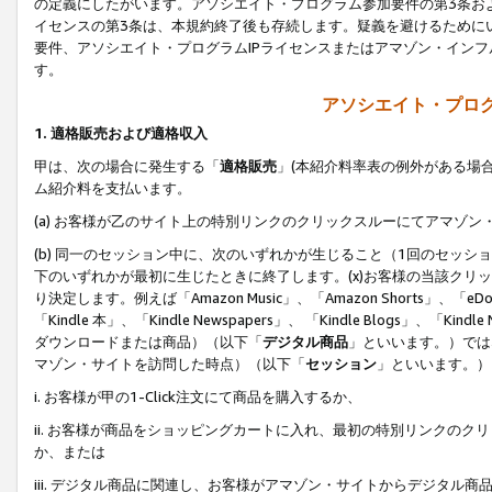
の定義にしたがいます。アソシエイト・プログラム参加要件の第3条お
イセンスの第3条は、本規約終了後も存続します。疑義を避けるためにい
要件、アソシエイト・プログラムIPライセンスまたはアマゾン・イン
す。
アソシエイト・プログ
1. 適格販売および適格収入
甲は、次の場合に発生する「
適格販売
」(本紹介料率表の例外がある場
ム紹介料を支払います。
(a) お客様が乙のサイト上の特別リンクのクリックスルーにてアマゾン
(b) 同一のセッション中に、次のいずれかが生じること（1回のセッ
下のいずれかが最初に生じたときに終了します。(x)お客様の当該クリッ
り決定します。例えば「Amazon Music」、「Amazon Shorts」、「eDo
「Kindle 本」、「Kindle Newspapers」、 「Kindle Blogs」、「
ダウンロードまたは商品）（以下「
デジタル商品
」といいます。）では
マゾン・サイトを訪問した時点）（以下「
セッション
」といいます。）
i. お客様が甲の1-Click注文にて商品を購入するか、
ii. お客様が商品をショッピングカートに入れ、最初の特別リンクの
か、または
iii. デジタル商品に関連し、お客様がアマゾン・サイトからデジタ