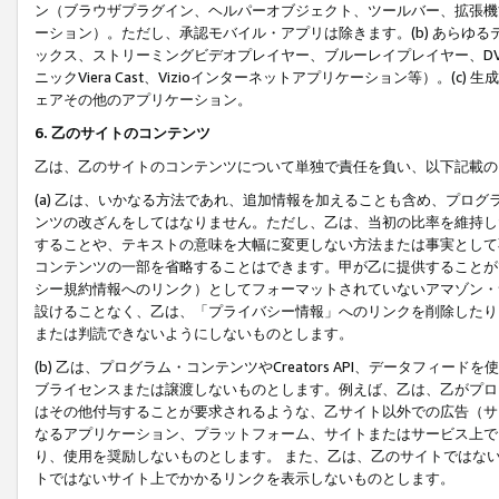
ン（ブラウザプラグイン、ヘルパーオブジェクト、ツールバー、拡張機
ーション）。ただし、承認モバイル・アプリは除きます。(b) あらゆ
ックス、ストリーミングビデオプレイヤー、ブルーレイプレイヤー、DVDプ
ニックViera Cast、Vizioインターネットアプリケーション等）。(
ェアその他のアプリケーション。
6. 乙のサイトのコンテンツ
乙は、乙のサイトのコンテンツについて単独で責任を負い、以下記載の
(a) 乙は、いかなる方法であれ、追加情報を加えることも含め、プロ
ンツの改ざんをしてはなりません。ただし、乙は、当初の比率を維持し
することや、テキストの意味を大幅に変更しない方法または事実として
コンテンツの一部を省略することはできます。甲が乙に提供することが
シー規約情報へのリンク）としてフォーマットされていないアマゾン・
設けることなく、乙は、「プライバシー情報」へのリンクを削除したり
または判読できないようにしないものとします。
(b) 乙は、プログラム・コンテンツやCreators API、データフ
ブライセンスまたは譲渡しないものとします。例えば、乙は、乙がプロ
はその他付与することが要求されるような、乙サイト以外での広告（サ
なるアプリケーション、プラットフォーム、サイトまたはサービス上で
り、使用を奨励しないものとします。 また、乙は、乙のサイトではな
トではないサイト上でかかるリンクを表示しないものとします。