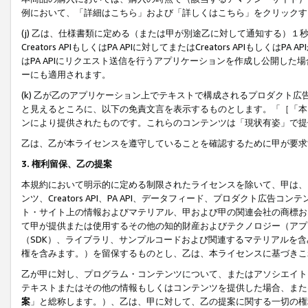
例において、「詳細はこちら」および「詳しくはこちら」をクリックす
(j) 乙は、仕様書類に定める（または甲が別途乙に対して通知する）
Creators APIもしくはPA APIに対してまたはCreators APIもしく
はPA APIにリクエスト送信を行うアプリケーションを作成し公開し
ーにも適用されます。
(k) 乙が乙のアプリケーション上でテキストで構成されるプロダクト
と見えるところに、以下の免責文言を表示するものとします。「［「本
ンにより提供されたものです。これらのコンテンツは「現状有姿」で提
乙は、乙が本ライセンスを遵守していることを確認するために甲が要求
3. 権利留保、乙の提案
本規約において明示的に定める制限されたライセンスを除いて、甲は、
ンツ、Creators API、PA API、データフィード、プロダクト
ト・サイト上の情報およびマテリアル、甲および甲の関連会社の商標お
て甲が提供または使用するその他の知的財産およびテクノロジー（アプ
（SDK）、ライブラリ、サンプルコードおよび関連するマテリアルを
権を含みます。）を留保するものとし、乙は、本ライセンスに基づきこ
乙が甲に対し、プログラム・コンテンツについて、またはアソシエイト
テキストまたはその他の情報もしくはコンテンツを提供した場合、また
案
」と総称します。）、乙は、甲に対して、乙の提案に関する一切の権