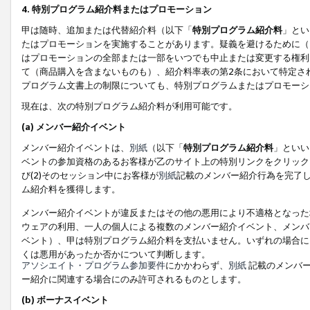
4. 特別プログラム紹介料またはプロモーション
甲は随時、追加または代替紹介料（以下「
特別プログラム紹介料
」とい
たはプロモーションを実施することがあります。疑義を避けるために（
はプロモーションの全部または一部をいつでも中止または変更する権利
て（商品購入を含まないものも）、紹介料率表の第2条において特定さ
プログラム文書上の制限についても、特別プログラムまたはプロモーシ
現在は、次の特別プログラム紹介料が利用可能です。
(a) メンバー紹介イベント
メンバー紹介イベントは、
別紙
（以下「
特別プログラム紹介料
」といい
ベントの参加資格のあるお客様が乙のサイト上の特別リンクをクリック
び(2)そのセッション中にお客様が
別紙
記載のメンバー紹介行為を完了
ム紹介料を獲得します。
メンバー紹介イベントが違反またはその他の悪用により不適格となった
ウェアの利用、一人の個人による複数のメンバー紹介イベント、メンバ
ベント）、甲は特別プログラム紹介料を支払いません。いずれの場合に
くは悪用があったか否かについて判断します。
アソシエイト・プログラム参加要件
にかかわらず、
別紙
記載のメンバー
ー紹介に関連する場合にのみ許可されるものとします。
(b) ボーナスイベント