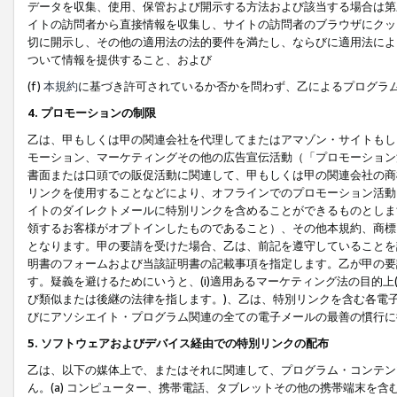
データを収集、使用、保管および開示する方法および該当する場合は第
イトの訪問者から直接情報を収集し、サイトの訪問者のブラウザにクッ
切に開示し、その他の適用法の法的要件を満たし、ならびに適用法によ
ついて情報を提供すること、および
(f)
本規約
に基づき許可されているか否かを問わず、乙によるプログラ
4. プロモーションの制限
乙は、甲もしくは甲の関連会社を代理してまたはアマゾン・サイトもし
モーション、マーケティングその他の広告宣伝活動（「プロモーション
書面または口頭での販促活動に関連して、甲もしくは甲の関連会社の商
リンクを使用することなどにより、オフラインでのプロモーション活動
イトのダイレクトメールに特別リンクを含めることができるものとしま
領するお客様がオプトインしたものであること）、その他本規約、商標
となります。甲の要請を受けた場合、乙は、前記を遵守していることを
明書のフォームおよび当該証明書の記載事項を指定します。乙が甲の要
す。疑義を避けるためにいうと、(i)適用あるマーケティング法の目的上(例
び類似または後継の法律を指します。)、乙は、特別リンクを含む各電子
びにアソシエイト・プログラム関連の全ての電子メールの最善の慣行に
5. ソフトウェアおよびデバイス経由での特別リンクの配布
乙は、以下の媒体上で、またはそれに関連して、プログラム・コンテン
ん。(a) コンピューター、携帯電話、タブレットその他の携帯端末を