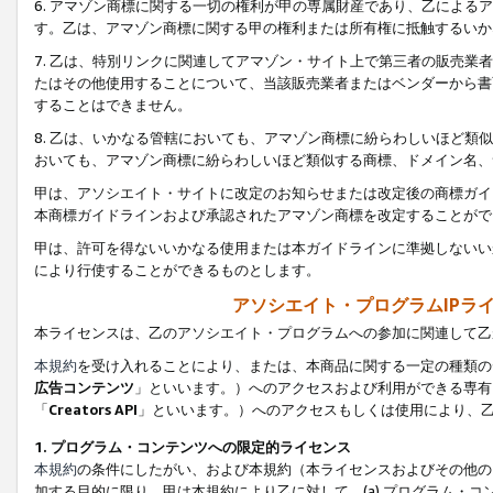
6. アマゾン商標に関する一切の権利が甲の専属財産であり、乙によ
す。乙は、アマゾン商標に関する甲の権利または所有権に抵触するいか
7. 乙は、特別リンクに関連してアマゾン・サイト上で第三者の販売
たはその他使用することについて、当該販売業者またはベンダーから書
することはできません。
8. 乙は、いかなる管轄においても、アマゾン商標に紛らわしいほど
おいても、アマゾン商標に紛らわしいほど類似する商標、ドメイン名、
甲は、アソシエイト・サイトに改定のお知らせまたは改定後の商標ガイ
本商標ガイドラインおよび承認されたアマゾン商標を改定することがで
甲は、許可を得ないいかなる使用または本ガイドラインに準拠しないい
により行使することができるものとします。
アソシエイト・プログラムIPラ
本ライセンスは、乙のアソシエイト・プログラムへの参加に関連して乙
本規約
を受け入れることにより、または、本商品に関する一定の種類の
広告コンテンツ
」といいます。）へのアクセスおよび利用ができる専有
「
Creators API
」といいます。）へのアクセスもしくは使用により、
1. プログラム・コンテンツへの限定的ライセンス
本規約
の条件にしたがい、および本規約（本ライセンスおよびその他の
加する目的に限り、甲は本規約により乙に対して、(a) プログラム・コ