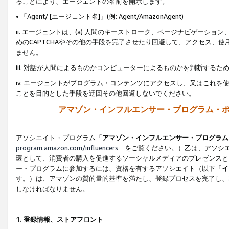
ることにより、エージェントの名前を開示します。
• 「Agent/ [エージェント名]」(例: Agent/AmazonAgent)
ii. エージェントは、(a) 人間のキーストローク、ページナビゲーシ
めのCAPTCHAやその他の手段を完了させたり回避して、アクセス、
ません。
iii. 対話が人間によるものかコンピューターによるものかを判断する
iv. エージェントがプログラム・コンテンツにアクセスし、又はこれ
ことを目的とした手段を迂回その他回避しないでください。
アマゾン・インフルエンサー・プログラム・
アソシエイト・プログラム「
アマゾン・インフルエンサー・プログラム
program.amazon.com/influencers
をご覧ください。）乙は、アソシエ
環として、消費者の購入を促進するソーシャルメディアのプレゼンスと
ー・プログラムに参加するには、資格を有するアソシエイト（以下「
イ
す。）は、アマゾンの質的量的基準を満たし、登録プロセスを完了し、
しなければなりません。
1.
登録情報、ストアフロント