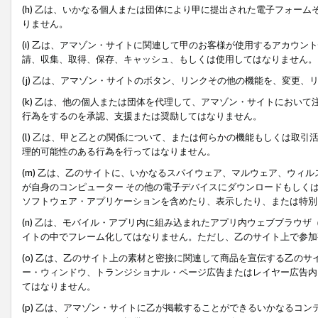
(h) 乙は、いかなる個人または団体により甲に提出された電子フォー
りません。
(i) 乙は、アマゾン・サイトに関連して甲のお客様が使用するアカウ
請、収集、取得、保存、キャッシュ、もしくは使用してはなりません。
(j) 乙は、アマゾン・サイトのボタン、リンクその他の機能を、変更
(k) 乙は、他の個人または団体を代理して、アマゾン・サイトにおい
行為をするのを承認、支援または奨励してはなりません。
(l) 乙は、甲と乙との関係について、または何らかの機能もしくは取
理的可能性のある行為を行ってはなりません。
(m) 乙は、乙のサイトに、いかなるスパイウェア、マルウェア、ウィ
が自身のコンピューター その他の電子デバイスにダウンロードもしく
ソフトウェア・アプリケーションを含めたり、表示したり、または特別
(n) 乙は、モバイル・アプリ内に組み込まれたアプリ内ウェブブラウザ
イトの中でフレーム化してはなりません。ただし、乙のサイト上で参加
(o) 乙は、乙のサイト上の素材と密接に関連して商品を宣伝する乙の
ー・ウィンドウ、トランジショナル・ページ広告またはレイヤー広告内
てはなりません。
(p) 乙は、アマゾン・サイトに乙が掲載することができるいかなるコ