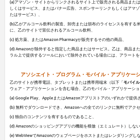
(a)アマゾン・サイトからリンクされるサイト上で販売される商品またはサ
しくはサービス、またはバナー広告、スポンサーリンクもしくはアマゾ
たはサービス）、
(b)乙がアルコール飲料の製造、卸売または頒布のライセンスを有す
に、乙のサイトで宣伝されるアルコール飲料、
(c) 処方薬、またはAmazon Pharmacyが販売するその他の商品、
(d) Amazonが除外すると指定した商品またはサービス。乙は、商品また
ラル上で提供するツールにおいて除外されている場合には、アラートを
アソシエイト・プログラム・モバイル・アプリケー
乙のサイトが携帯電話、タブレットまたは携帯用端末（以下「
モバイル
ウェア・アプリケーションを含む場合、乙のモバイル・アプリケーショ
(a) Google Play、AppleまたはAmazonアプリストアのいずれかで
(b) 無料でダウンロードでき、Amazonへの全てのリンクに無料でアク
(c) 独自のコンテンツを有するものであること、
(d) Amazonのショッピングアプリの機能を模倣（エミュレート）しな
(e) WebViewでAmazonのウェブページをホストまたはレンダリング