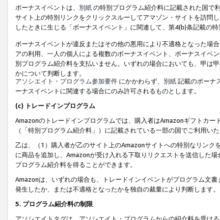
ボーナスイベントは、
別紙
の特別プログラム紹介料に記載された国で利
サイト上の特別リンクをクリックスルーしてアマゾン・サイトを訪問した
したときに生じる「ボーナスイベント」に関連して、第4(b)条記載の
ボーナスイベントが違反またはその他の悪用により不適格となった場合
アの利用、一人の個人による複数のボーナスイベント、ボーナスイベン
別プログラム紹介料を支払いません。いずれの場合においても、甲は甲
かについて判断します。
アソシエイト・プログラム参加要件
にかかわらず、
別紙
記載のボーナ
ーナスイベントに関連する場合にのみ許可されるものとします。
(c) トレードインプログラム
Amazonのトレードインプログラムでは、購入者はAmazonギフト
（「特別プログラム紹介料」）に記載されている一部の国でご利用いた
乙は、（1）購入者が乙のサイト上のAmazonサイトへの特別なリン
に商品を追加し、Amazonが受け入れる下取りリクエストを送信した場
プログラム紹介料を得ることができます。
Amazonは、いずれの場合も、トレードインイベントがプログラム文書
発生したか、または不適格となったかを独自の裁量により判断します。
5. プログラム紹介料の制限
アソシエイトタグは、アソシエイト・プログラムからの紹介料を受ける