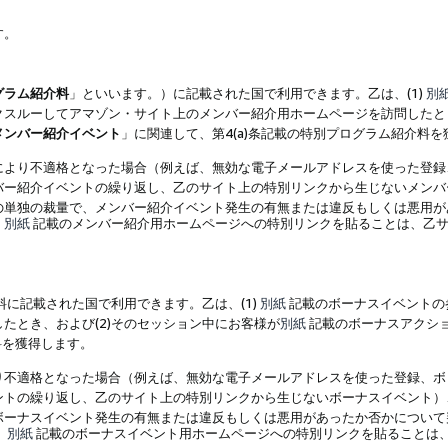
す。
グラム紹介料
」といいます。）に記載された国で利用できます。乙は、(1)
別
スルーしてアマゾン・サイト上のメンバー紹介用ホームページを訪問したとき
メンバー紹介イベント
」に関連して、第4(a)条記載の特別プログラム紹介料
により不適格となった場合（例えば、無効な電子メールアドレスを使った登録
バー紹介イベントの繰り返し、乙のサイト上の特別リンクから生じないメンバ
の単独の裁量で、メンバー紹介イベント発生の有無または違反もしくは悪用が
、
別紙
記載のメンバー紹介用ホームページへの特別リンクを貼ることは、乙サ
に記載された国で利用できます。乙は、(1)
別紙
記載のボーナスイベントの
たとき、および(2)そのセッション中にお客様が
別紙
記載のボーナスアクシ
料を獲得します。
り不適格となった場合（例えば、無効な電子メールアドレスを使った登録、ボ
ントの繰り返し、乙のサイト上の特別リンクから生じないボーナスイベント）
ボーナスイベント発生の有無または違反もしくは悪用があったか否かについて
、
別紙
記載のボーナスイベント用ホームページへの特別リンクを貼ることは