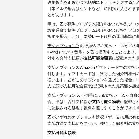
適格販売を正確かつ包括的にトラッキングするた
（米ドルの場合はセントなど）に四捨五入されま
とがあります。
甲は、乙が標準プログラム紹介料および特別プロ
設定通貨で標準プログラム紹介料および特別プロ
択する場合、乙は、為替レートは甲の運用基準に
支払オプション1:
銀行振込での支払い 乙が乙の銀
IBANおよびBIC番号）を乙に提供することに
対する合計支払額が
支払可能金額表
に記載された
支払オプション2:
Amazonギフトカードでの支
付します。ギフトカードは、獲得した紹介料相当
従います。乙がこのオプションを選択した場合、
支払額が支払可能金額表に記載された最高額を超
支払オプション 3:
小切手による支払い 乙が自身
合、甲は、合計支払額が
支払可能金額表
に記載さ
に記載される処理手数料を差し引くことができま
乙がいずれのオプションも選択せず、支払用の有
支払方法で支払いをするか、獲得した紹介料の支
支払可能金額表