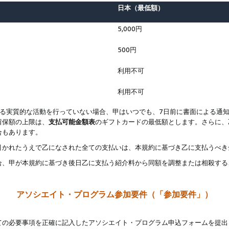
日本（最低額）
5,000円
500円
利用不可
利用不可
なる実質的な活動を行っていない場合、甲はいつでも、7日前に書面による通
留保額の上限は、
支払可能金額表
のギフトカードの最低額とします。さらに、
合もあります。
引かれたうえで乙になされた全ての支払いは、本規約に基づき乙に支払うべき
合、甲が本規約に基づき後日乙に支払う紹介料から同額を調整または相殺する
アソシエイト・プログラム参加要件（「参加要件」）
ての必要事項を正確に記入したアソシエイト・プログラム申込フォームを提出