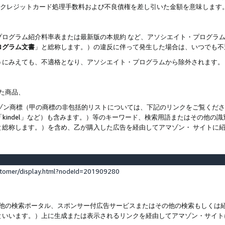
ト、クレジットカード処理手数料および不良債権を差し引いた金額を意味します
プログラム紹介料率表または最新版の本規約 など、アソシエイト・プログラ
ログラム文書
」と総称します。）の違反に伴って発生した場合は、いつでも不
うにみえても、不適格となり、アソシエイト・プログラムから除外されます。
れた商品、
他のアマゾン商標（甲の商標の非包括的リストについては、下記のリンクをご覧く
よび「kindel」など）も含みます。）等のキーワード、検索用語またはその
と総称します。）を含め、乙が購入した広告を経由してアマゾン・ サイトに
stomer/display.html?nodeId=201909280
その他の検索ポータル、スポンサー付広告サービスまたはその他の検索もしく
といいます。）上に生成または表示されるリンクを経由してアマゾン・サイト