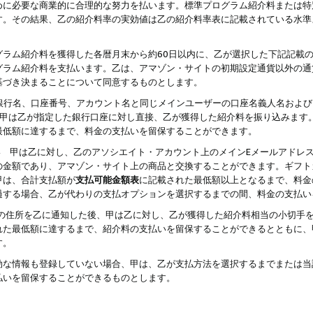
めに必要な商業的に合理的な努力を払います。標準プログラム紹介料または特
す。その結果、乙の紹介料率の実効値は乙の紹介料率表に記載されている水準
グラム紹介料を獲得した各暦月末から約60日以内に、乙が選択した下記記載
グラム紹介料を支払います。乙は、アマゾン・サイトの初期設定通貨以外の通
基づき決まることについて同意するものとします。
行名、口座番号、アカウント名と同じメインユーザーの口座名義人名および
より、甲は乙が指定した銀行口座に対し直接、乙が獲得した紹介料を振り込みま
最低額に達するまで、料金の支払いを留保することができます。
払い 甲は乙に対し、乙のアソシエイト・アカウント上のメインEメールアドレ
の金額であり、アマゾン・サイト上の商品と交換することができます。ギフト
甲は、合計支払額が
支払可能金額表
に記載された最低額以上となるまで、料金
過する場合、乙が代わりの支払オプションを選択するまでの間、料金の支払い
の住所を乙に通知した後、甲は乙に対し、乙が獲得した紹介料相当の小切手
れた最低額に達するまで、紹介料の支払いを留保することができるとともに、
す。
効な情報も登録していない場合、甲は、乙が支払方法を選択するまでまたは当
払いを留保することができるものとします。