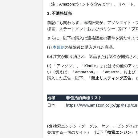
［注：Amazonポイントを含みます］、リベー
2. 不適格販売
前記にも関わらず、適格販売が、アソシエイト・
様書、ステートメントおよびポリシー（以下「
プ
さらに、以下の購入は適格販売の要件を満たすよ
(a)
本規約
の解除後に購入された商品、
(b) 注文が取り消され、返品または返金が開始さ
(c) 「アマゾン」、「Kindle」またはその
い（例えば、「ammazon」、「amaozn」お
購入した広告（以下、「
禁止リスティング広告
」
地域
非包括的商標リスト
日本
https://www.amazon.co.jp/gp/help/cu
(d) 検索エンジン（グーグル、ヤフー、ビング
参加する一切のサイト）（以下「
検索エンジン
」