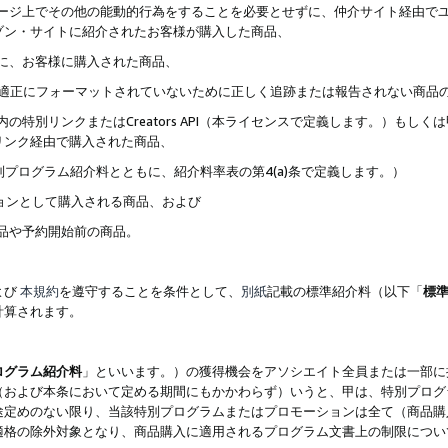
ブページ上でその他の能動的行為をすることを必要とせずに、仲介サイト経由で
ゾン・サイトに紹介されたお客様が購入した商品、
ずに、お客様に購入された商品、
クが適正にフォーマットされていないために正しく追跡または報告されない商品
内の特別リンクまたはCreators API（本ライセンスで定義します。）も
リンク経由で購入された商品、
特別プログラム紹介料とともに、紹介料率表の第4(a)条で定義します。）
ションとして購入される商品、および
商品や予約開始前の商品。
よび
本規約
を遵守することを条件として、
別紙
記載の標準紹介料（以下「
標
計算されます。
ログラム紹介料
」といいます。）の獲得機会をアソシエイト全員または一部に
（および本条において定める期間にもかかわらず）いうと、甲は、特別プログ
途定めのない限り、当該特別プログラムまたはプロモーションは全て（商品購
適格の除外対象となり、商品購入に適用されるプログラム文書上の制限につい