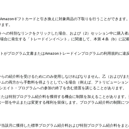
はAmazonギフトカードと引き換えに対象商品の下取りを行うことができま
けます。
サイトへの特別なリンクをクリックした場合、および（2）セッション中に購入
た場合に発生する「トレードインイベント」に関連して、本第 4 条（b）に
ントがプログラム文書またはAmazonトレードインプログラムの利用規約に
。
からの紹介料を受けるためにのみ使用しなければなりません。乙（および/ま
ラムの両方から手数料を得ようとしている場合（例えば、アトリビューション
ソシエイト・プログラムへの参加の終了を含む措置を講じることがあります。
または特別プログラム紹介料を獲得する機会に制限を加えることがあります。
は一部を中止または変更する権利を留保します。プログラム紹介料の制限につ
が当該月に獲得した標準プログラム紹介料および特別プログラム紹介料をまと