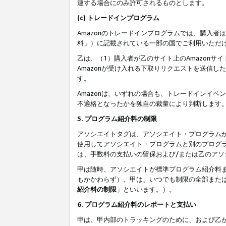
連する場合にのみ許可されるものとします。
(c) トレードインプログラム
Amazonのトレードインプログラムでは、購入者
料」）に記載されている一部の国でご利用いただ
乙は、（1）購入者が乙のサイト上のAmazon
Amazonが受け入れる下取りリクエストを送信し
す。
Amazonは、いずれの場合も、トレードインイベ
不適格となったかを独自の裁量により判断します
5. プログラム紹介料の制限
アソシエイトタグは、アソシエイト・プログラム
使用してアソシエイト・プログラムと別のプログ
は、手数料の支払いの留保および/または乙のア
甲は随時、アソシエイトが標準プログラム紹介料
もかかわらず）、甲は、いつでも制限の全部また
紹介料の制限
」といいます。）。
6. プログラム紹介料のレポートと支払い
甲は、甲内部のトラッキングのために、および乙