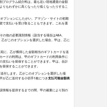
別プログラム紹介料は、最も近い現地通貨の金額
よりもわずかに高くなったり低くなったりするこ
のオプションにしたがい、アマゾン・サイトの初期
貨で支払いを受け取ることもできます。これを選
その他の必要識別情報（該当する場合はABA、
す。乙がこのオプションを選択した場合、甲は、乙に
ス宛に、乙が獲得した金額相当のギフトカードを送
カードの利用は、甲のギフトカードの利用条件に
の支払いを留保することができます。甲は、合計
を留保することができます。
を送付します。乙がこのオプションを選択した場
甲が乙に送付する小切手1枚につき
支払可能金額表
該情報を提供するまでの間、甲の裁量により別の