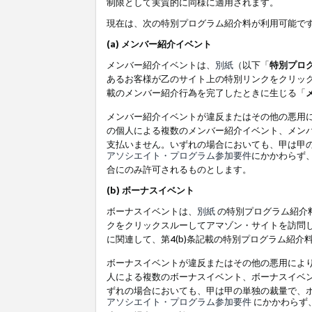
制限として実質的に同様に適用されます。
現在は、次の特別プログラム紹介料が利用可能で
(a) メンバー紹介イベント
メンバー紹介イベントは、
別紙
（以下「
特別プロ
あるお客様が乙のサイト上の特別リンクをクリック
載のメンバー紹介行為を完了したときに生じる「
メンバー紹介イベントが違反またはその他の悪用
の個人による複数のメンバー紹介イベント、メン
支払いません。いずれの場合においても、甲は甲
アソシエイト・プログラム参加要件
にかかわらず
合にのみ許可されるものとします。
(b) ボーナスイベント
ボーナスイベントは、
別紙
の特別プログラム紹介料
クをクリックスルーしてアマゾン・サイトを訪問し
に関連して、第4(b)条記載の特別プログラム紹介
ボーナスイベントが違反またはその他の悪用によ
人による複数のボーナスイベント、ボーナスイベ
ずれの場合においても、甲は甲の単独の裁量で、
アソシエイト・プログラム参加要件
にかかわらず