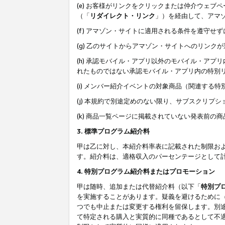
(e) お客様がリンクをクリックまたは仲介ウェ
（「
リダイレクト・リンク
」）を経由して、アマ
(f) アマゾン・サイトに適用される条件を遵守せ
(g) 乙のサイトからアマゾン・サイトへのリン
(h) 承認モバイル・アプリ以外のモバイル・アプリ
れたものではない承認モバイル・アプリ内の特別
(i) メンバー紹介イベントの対象商品（関連する
(j) 本規約で別途定めのない限り、サブスクリプ
(k) 商品一覧ページに掲載されていない発表前の
3. 標準プログラム紹介料
甲は乙に対し、本紹介料率表に記載された制限お
す。紹介料は、適格収入のパーセンテージとして
4. 特別プログラム紹介料またはプロモーション
甲は随時、追加または代替紹介料（以下「
特別プ
を実施することがあります。疑義を避けるために
つでも中止または変更する権利を留保します。別
て特定される購入と実質的に同種であるとして不