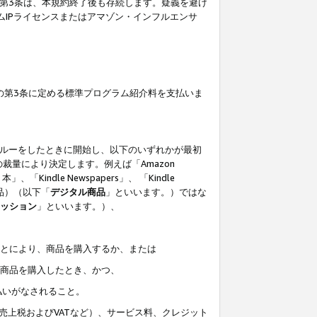
の第3条は、本規約終了後も存続します。疑義を避け
ムIPライセンスまたはアマゾン・インフルエンサ
の第3条に定める標準プログラム紹介料を支払いま
スルーをしたときに開始し、以下のいずれかが最初
裁量により決定します。例えば「Amazon
」、「Kindle Newspapers」、 「Kindle
は商品）（以下「
デジタル商品
」といいます。）ではな
ッション
」といいます。）、
ことにより、商品を購入するか、または
該商品を購入したとき、かつ、
払いがなされること。
売上税およびVATなど）、サービス料、クレジット