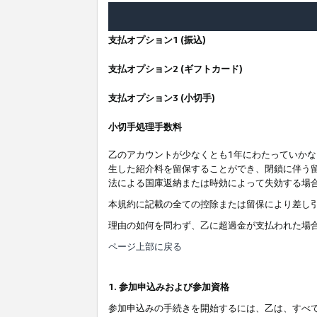
支払オプション1 (振込)
支払オプション2 (ギフトカード)
支払オプション3 (小切手)
小切手処理手数料
乙のアカウントが少なくとも1年にわたっていか
生した紹介料を留保することができ、閉鎖に伴う
法による国庫返納または時効によって失効する場
本規約に記載の全ての控除または留保により差し
理由の如何を問わず、乙に超過金が支払われた場
ページ上部に戻る
1. 参加申込みおよび参加資格
参加申込みの手続きを開始するには、乙は、すべ