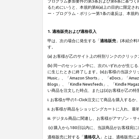
プログラム参加要件の第3条および第6条に基づく
るためにいうと、本規約第6(a)上の目的に限定
ー・プログラム・ポリシー第1条の違反は、本規
1. 適格販売および適格収入
甲は、次の場合に発生する「
適格販売
」(本紹介
す。
(a) お客様が乙のサイト上の特別リンクのクリッ
(b) 同一のセッション中に、次のいずれかが生
に生じたときに終了します。(x)お客様の当該クリ
Music」、「Amazon Shorts」、「eDocs」「Ama
Blogs」、「Kindle Newsfeeds」、「Ki
い商品を注文した時点、または(z)お客様が乙の
i. お客様が甲の1-Click注文にて商品を購入するか
ii. お客様が商品をショッピングカートに入れ
iii. デジタル商品に関連し、お客様がアマゾ
(c) 購入から180日以内に、当該商品がお客
適格販売に対する「
適格収入
」とは、適格販売に