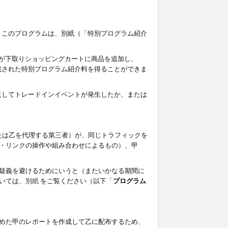
す。このプログラムは、別紙（「特別プログラム紹介
者が下取りショッピングカートに商品を追加し、
記載された特別プログラム紹介料を得ることができま
違反してトレードインイベントが発生したか、または
たは乙を代理する第三者）が、同じトラフィックを
・リンクの操作や組み合わせによるもの）、甲
疑義を避けるためにいうと（またいかなる期間に
いては、
別紙
をご覧ください（以下「
プログラム
めた甲のレポートを作成して乙に配布するため、