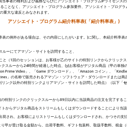
両当事者の権利および義務ならびにアソシエイト・プログラムIPライセンス
されることなく、アソシエイト・プログラム参加要件、アソシエイト・プログラ
約の重大な違反とみなされます。
アソシエイト・プログラム紹介料率表(「紹介料率表」)
料率表の例外がある場合は、その内容にしたがいます。)に関し、本紹介料率表
クスルーにてアマゾン・サイトを訪問すること、
じること（1回のセッションは、お客様が乙のサイトの特別リンクからクリック
ックスルーから24時間が経過した時点、(y)お客様がデジタル商品（甲の単独の
zon Prime Video」、「Game ダウンロード」、「Amazon コイン」、「Kindle 本
ndle Magazines」の名称で販売されるアマゾン・ソフトウェア・ダウンロードまた
特別リンク以外の特別リンクよりアマゾン・サイトを訪問した時点）（以下「
セ
、
、最初の特別リンクのクリックスルーから89日以内に当該商品の注文を完了する
ン・サイトからデジタル商品をストリームもしくはダウンロードすることにより当
様宛に出荷され、お客様によりストリームもしくはダウンロードされ、かつその支
より甲が受け取る金額から、出荷手数料、ギフト包装料、取扱手数料、税金（