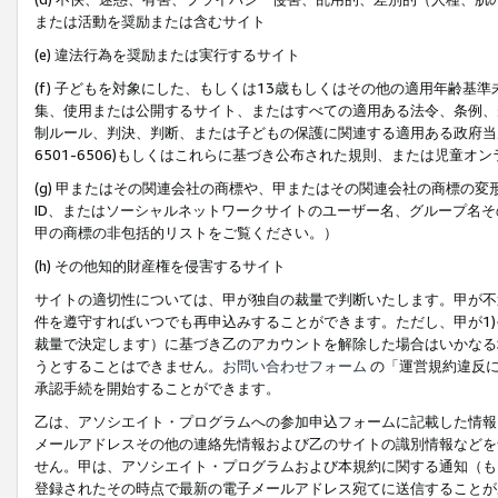
または活動を奨励または含むサイト
(e) 違法行為を奨励または実行するサイト
(f) 子どもを対象にした、もしくは13歳もしくはその他の適用年齢
集、使用または公開するサイト、またはすべての適用ある法令、条例、
制ルール、判決、判断、または子どもの保護に関連する適用ある政府当局の要
6501-6506)もしくはこれらに基づき公布された規則、または児童オ
(g) 甲またはその関連会社の商標や、甲またはその関連会社の商標の
ID、またはソーシャルネットワークサイトのユーザー名、グループ名
甲の商標の非包括的リストをご覧ください。）
(h) その他知的財産権を侵害するサイト
サイトの適切性については、甲が独自の裁量で判断いたします。甲が不
件を遵守すればいつでも再申込みすることができます。ただし、甲が1)
裁量で決定します）に基づき乙のアカウントを解除した場合はいかなる
うとすることはできません。
お問い合わせフォーム
の「運営規約違反に
承認手続を開始することができます。
乙は、アソシエイト・プログラムへの参加申込フォームに記載した情報
メールアドレスその他の連絡先情報および乙のサイトの識別情報などを
せん。甲は、アソシエイト・プログラムおよび本規約に関する通知（も
登録されたその時点で最新の電子メールアドレス宛てに送信することが