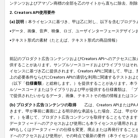
ンテンツおよびアマゾン商標の全部を乙のサイトから直ちに除去、削除
2. Creators API使用要件
(a) 説明：
本ライセンスに基づき、甲は乙に対し、以下を含むプログラ
•データ、画像、音声、映像、ロゴ、ユーザインターフェースデザイン
•テキスト形式の素材（たとえば、テキスト形式の商品情報）
前記のプロダクト広告コンテンツおよびCreators APIへのアクセスに
供することがあります。サンプルソースコードおよびライブラリはそれ
イセンスに基づき乙に提供されます。Creators APIに関連して
上の必要条件ならびにCreators APIの適切な利用に関連するテ
（以下「
仕様書類
」と総称します。）を提供することがあります。本ラ
ルソースコードまたはライブラリおよび甲が提供する仕様書類は、「プ
で提供されたいかなるデータ、画像、テキストその他の情報またはコン
(b) プロダクト広告コンテンツの取得
乙は、Creators APIま
きます。甲が事前に書面による明示的な承認をした場合、乙は、甲がCreator
す。）を通じて、プロダクト広告コンテンツを取得することもできます
データフィードへのアクセスおよび使用にも本ライセンスが適用されます。乙は
APIもしくはデータフィードの仕様を変更、廃止または再発行することがで
ドへのアクセスおよび使用が、その時点で最新の要件（本ライセンスお