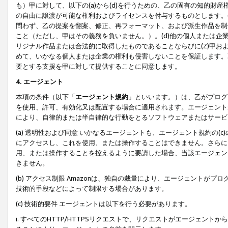
も）甲に対して、以下の(a)から(d)を行うための、乙の固有の知的
の自由に譲渡が可能な権利およびライセンスを付与するものとします。(
問わず、乙の提案を翻案、修正、再フォーマット、および派生作品を制
こと（ただし、甲はその義務を負いません。）。(d)他の個人または企
リジナル作品または合法的に取得したものであることならびに(Z)甲
めて、いかなる個人または企業の権利も侵害しないことを保証します。
要とする支援を甲に対して提供することに同意します。
4. エージェント
本項の条件（以下「
エージェント規約
」といいます。）は、乙がプログ
を使用、許可、有効化又は配置する場合に適用されます。エージェント
により、自律的または半自律的な行動をとるソフトウェアまたはサービ
(a) 透明性および同意 いかなるエージェントも、エージェント規約の
にアクセスし、これを使用、または操作することはできません。さらに、
用、または操作することを控えるように要請した場合、当該エージェン
きません。
(b) アクセス制限 Amazonは、独自の裁量により、エージェント
技術的手段などによって制限する場合があります。
(c) 技術的要件 エージェントは以下を行う必要があります。
i. すべてのHTTP/HTTPSリクエストで、リクエストがエージェ