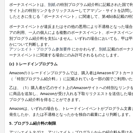
ボーナスイベントは、
別紙
の特別プログラム紹介料に記載された国で利
サイト上の特別リンクをクリックスルーしてアマゾン・サイトを訪問した
したときに生じる「ボーナスイベント」に関連して、第4(b)条記載の
ボーナスイベントが違反またはその他の悪用により不適格となった場合
アの利用、一人の個人による複数のボーナスイベント、ボーナスイベン
別プログラム紹介料を支払いません。いずれの場合においても、甲は甲
かについて判断します。
アソシエイト・プログラム参加要件
にかかわらず、
別紙
記載のボーナ
ーナスイベントに関連する場合にのみ許可されるものとします。
(c) トレードインプログラム
Amazonのトレードインプログラムでは、購入者はAmazonギフト
（「特別プログラム紹介料」）に記載されている一部の国でご利用いた
乙は、（1）購入者が乙のサイト上のAmazonサイトへの特別なリン
に商品を追加し、Amazonが受け入れる下取りリクエストを送信した場
プログラム紹介料を得ることができます。
Amazonは、いずれの場合も、トレードインイベントがプログラム文書
発生したか、または不適格となったかを独自の裁量により判断します。
5. プログラム紹介料の制限
アソシエイトタグは、アソシエイト・プログラムからの紹介料を受ける