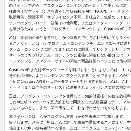
のサイト上でのみ、プログラム・コンテンツの一部として甲が乙に対し
様書および本ライセンスを遵守してCreators API、PA API、
取消可能、譲渡不可、サブライセンス不可、非独占的、無償のライセン
テンツのダウンロード、複製その他利用、またはデータマイニング、ロ
を避けるためにいうと、プログラム・コンテンツには、Creators AP
乙は、
本規約
の条件を遵守し、かつ本規約で付与された明示的なライセ
ることなく、乙は、(a)プログラム・コンテンツを、エンドユーザに
グラム・コンテンツに対してまたはこれに関連してリンクしたり、アマ
サイトのうちプログラム・コンテンツに密接に関連しない部分には、ア
コンテンツを、アマゾン・サイトの関連の商品詳細ページまたは他の関
Creators APIまたはデータフィードを利用することにより、乙は、
その他の情報およびコンテンツにアクセスすることができます。乙がこ
ためにCreators APIまたはデータフィードを利用する場合、乙は、こ
ィード（または同等のサービス）に適用されるライセンス契約の規定を
乙は、プログラム・コンテンツを使用して、知的財産権その他法的権利
したAI生成コンテンツを直接的または間接的に大規模言語モデル、マ
しないものとし、また、第三者をしてこれを行わせないものとします。
本ライセンスは、乙がプログラム文書（紹介料率表にて定義します。）
終了します。さらに、甲は、乙に対して書面で通知することにより、本
場合または甲が随時要請する場合、乙は、プログラム・コンテンツ（Cre