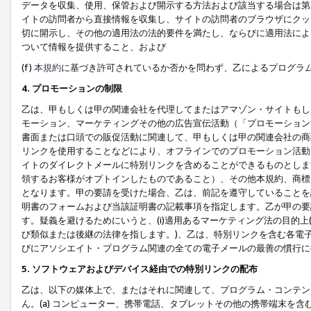
データを収集、使用、保管および開示する方法および該当する場合は第
イトの訪問者から直接情報を収集し、サイトの訪問者のブラウザにクッ
切に開示し、その他の適用法の法的要件を満たし、ならびに適用法によ
ついて情報を提供すること、および
(f)
本規約
に基づき許可されているか否かを問わず、乙によるプログラ
4. プロモーションの制限
乙は、甲もしくは甲の関連会社を代理してまたはアマゾン・サイトもし
モーション、マーケティングその他の広告宣伝活動（「プロモーション
書面または口頭での販促活動に関連して、甲もしくは甲の関連会社の商
リンクを使用することなどにより、オフラインでのプロモーション活動
イトのダイレクトメールに特別リンクを含めることができるものとしま
領するお客様がオプトインしたものであること）、その他本規約、商標
となります。甲の要請を受けた場合、乙は、前記を遵守していることを
明書のフォームおよび当該証明書の記載事項を指定します。乙が甲の要
す。疑義を避けるためにいうと、(i)適用あるマーケティング法の目的上(例
び類似または後継の法律を指します。)、乙は、特別リンクを含む各電子
びにアソシエイト・プログラム関連の全ての電子メールの最善の慣行に
5. ソフトウェアおよびデバイス経由での特別リンクの配布
乙は、以下の媒体上で、またはそれに関連して、プログラム・コンテン
ん。(a) コンピューター、携帯電話、タブレットその他の携帯端末を