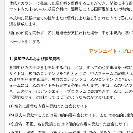
休眠アカウントで発生した紹介料を留保することができ、閉鎖に伴う留
ウント内の未払いの未収紹介料は、適用法による国庫返納または時効に
本規約に記載の全ての控除または留保により差し引かれたうえで乙にな
済を構成します。
理由の如何を問わず、乙に超過金が支払われた場合、甲が本規約に基づ
ページ上部に戻る
アソシエイト・プロ
1. 参加申込みおよび参加資格
参加申込みの手続きを開始するには、乙は、すべての必要事項を正確に
サイトは、独自のコンテンツを含むとともに、申込フォームに記載され
の資料を利用する場合、独自のコンテンツは、乙がコンテンツに含めた
ォームには、乙のサイトを特定する必要があります。甲は、乙の申込フ
合、乙のサイトはアソシエイト・プログラムに参加できず、乙は、乙の
不適切なサイトの例としては以下のようなものが含まれます。
(a) 性的に露骨な内容を奨励または含むサイト
(b) 暴力を奨励するまたは暴力的内容を含むサイト、または潜在的に
(c) 虚偽、不正、名誉毀損または中傷的な内容を奨励または含むサイト
(d) 不快、迷惑、有害、プライバシー侵害、乱用的、差別的（人種、