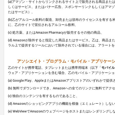
(a)アマゾン・サイトからリンクされるサイト上で販売される商品またはサ
しくはサービス、またはバナー広告、スポンサーリンクもしくはアマゾ
たはサービス）、
(b)乙がアルコール飲料の製造、卸売または頒布のライセンスを有す
に、乙のサイトで宣伝されるアルコール飲料、
(c) 処方薬、またはAmazon Pharmacyが販売するその他の商品、
(d) Amazonが除外すると指定した商品またはサービス。乙は、商品また
ラル上で提供するツールにおいて除外されている場合には、アラートを
アソシエイト・プログラム・モバイル・アプリケー
乙のサイトが携帯電話、タブレットまたは携帯用端末（以下「
モバイル
ウェア・アプリケーションを含む場合、乙のモバイル・アプリケーショ
(a) Google Play、AppleまたはAmazonアプリストアのいずれかで
(b) 無料でダウンロードでき、Amazonへの全てのリンクに無料でアク
(c) 独自のコンテンツを有するものであること、
(d) Amazonのショッピングアプリの機能を模倣（エミュレート）しな
(e) WebViewでAmazonのウェブページをホストまたはレンダリング