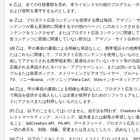
ii. 乙は、全ての仕様書類を含め、本ライセンスその他のプログラム
および資料を遵守するものとします。
iii. 乙は、プロダクト広告コンテンツを使用する際は毎回、アマゾ
ンテンツが最も直接的に関連するその他のページ）にのみリンクさせる
ンテンツをリンクさせず、またはプロダクト広告コンテンツに関連して
告コンテンツに密接に関連していない部分は、アマゾン・サイト以外の
(d) 乙は、甲の事前の書面による明確な承諾なしに、携帯電話その他
たはこれらに関連して、プロダクト広告コンテンツを使用しないものと
由してアクセスされる携帯端末用に最適化されていないサイト等の当該端
定義される承認されたモバイル・アプリケーション、または(3)いか
ブルまたは衛星ボックス、ストリーミングビデオプレイヤー、ブルーレイ
TV、ソニーBravia、パナソニックViera Cast、Vizioインター
(e) 乙は、甲の事前の書面による明確な承諾なしに、プロダクト広告
で商品を提供する個人もしくは企業が使用するためのソフトウェアもしくはその
ドにアクセスまたは利用しないものとします。
(f) 乙は、以下のことをしてはいけません。(i)方法を問わず、Creator
レクトマーケティング、スパミング、販売者または顧客が希望しない連
ること、(iii)Creators API、PA API、データフィード、プ
一切の表示を、削除、隠蔽、変更または見えなくしたり、読めなくした
(g) 乙は、以下のことをしたり、またはしようとしてはいけません。(