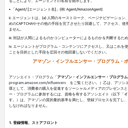
ることにより、エージェントの名前を開示します。
• 「Agent/ [エージェント名]」(例: Agent/AmazonAgent)
ii. エージェントは、(a) 人間のキーストローク、ページナビゲーシ
めのCAPTCHAやその他の手段を完了させたり回避して、アクセス、
ません。
iii. 対話が人間によるものかコンピューターによるものかを判断する
iv. エージェントがプログラム・コンテンツにアクセスし、又はこれ
ことを目的とした手段を迂回その他回避しないでください。
アマゾン・インフルエンサー・プログラム・
アソシエイト・プログラム「
アマゾン・インフルエンサー・プログラム
program.amazon.com/influencers
をご覧ください。）乙は、アソシエ
環として、消費者の購入を促進するソーシャルメディアのプレゼンスと
ー・プログラムに参加するには、資格を有するアソシエイト（以下「
イ
す。）は、アマゾンの質的量的基準を満たし、登録プロセスを完了し、
しなければなりません。
1.
登録情報、ストアフロント