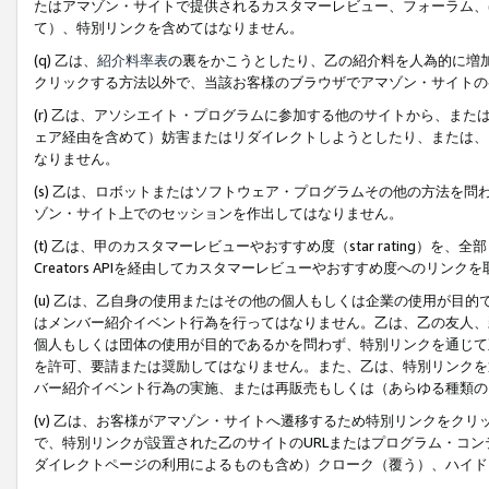
たはアマゾン・サイトで提供されるカスタマーレビュー、フォーラム、
て）、特別リンクを含めてはなりません。
(q) 乙は、
紹介料率表
の裏をかこうとしたり、乙の紹介料を人為的に増
クリックする方法以外で、当該お客様のブラウザでアマゾン・サイトの
(r) 乙は、アソシエイト・プログラムに参加する他のサイトから、ま
ェア経由を含めて）妨害またはリダイレクトしようとしたり、または、
なりません。
(s) 乙は、ロボットまたはソフトウェア・プログラムその他の方法を
ゾン・サイト上でのセッションを作出してはなりません。
(t) 乙は、甲のカスタマーレビューやおすすめ度（star rating
Creators APIを経由してカスタマーレビューやおすすめ度へのリンク
(u) 乙は、乙自身の使用またはその他の個人もしくは企業の使用が目
はメンバー紹介イベント行為を行ってはなりません。乙は、乙の友人、
個人もしくは団体の使用が目的であるかを問わず、特別リンクを通じて
を許可、要請または奨励してはなりません。また、乙は、特別リンクを
バー紹介イベント行為の実施、または再販売もしくは（あらゆる種類の
(v) 乙は、お客様がアマゾン・サイトへ遷移するため特別リンクをク
で、特別リンクが設置された乙のサイトのURLまたはプログラム・コ
ダイレクトページの利用によるものも含め）クローク（覆う）、ハイド