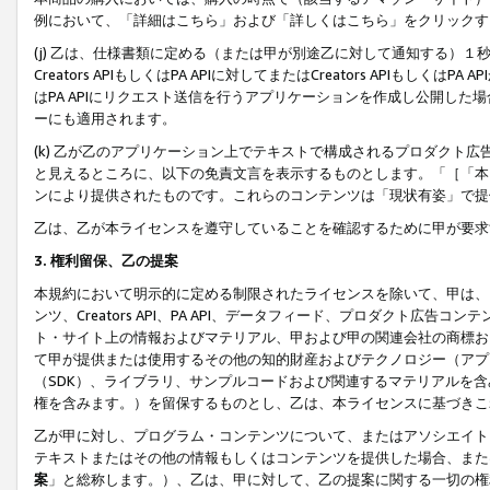
例において、「詳細はこちら」および「詳しくはこちら」をクリックす
(j) 乙は、仕様書類に定める（または甲が別途乙に対して通知する）
Creators APIもしくはPA APIに対してまたはCreators APIもしく
はPA APIにリクエスト送信を行うアプリケーションを作成し公開し
ーにも適用されます。
(k) 乙が乙のアプリケーション上でテキストで構成されるプロダクト
と見えるところに、以下の免責文言を表示するものとします。「［「本
ンにより提供されたものです。これらのコンテンツは「現状有姿」で提
乙は、乙が本ライセンスを遵守していることを確認するために甲が要求
3. 権利留保、乙の提案
本規約において明示的に定める制限されたライセンスを除いて、甲は、
ンツ、Creators API、PA API、データフィード、プロダクト
ト・サイト上の情報およびマテリアル、甲および甲の関連会社の商標お
て甲が提供または使用するその他の知的財産およびテクノロジー（アプ
（SDK）、ライブラリ、サンプルコードおよび関連するマテリアルを
権を含みます。）を留保するものとし、乙は、本ライセンスに基づきこ
乙が甲に対し、プログラム・コンテンツについて、またはアソシエイト
テキストまたはその他の情報もしくはコンテンツを提供した場合、また
案
」と総称します。）、乙は、甲に対して、乙の提案に関する一切の権