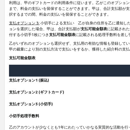
利用は、甲のギフトカードの利用条件に従います。乙がこのオプション
まで、料金の支払いを留保することができます。甲は、合計支払額が支
択するまでの間、料金の支払いを留保することができます。
支払オプション 3:
小切手による支払い 乙が自身の住所を乙に通知し
ョンを選択した場合、甲は、合計支払額が
支払可能金額表
に記載された
付する小切手1枚につき
支払可能金額表
に記載される処理手数料を差し
乙がいずれのオプションも選択せず、支払用の有効な情報も登録してい
甲の裁量により別の支払方法で支払いをするか、獲得した紹介料の支払
支払可能金額表
支払オプション1 (振込)
支払オプション2 (ギフトカード)
支払オプション3 (小切手)
小切手処理手数料
乙のアカウントが少なくとも1年にわたっていかなる実質的な活動を行