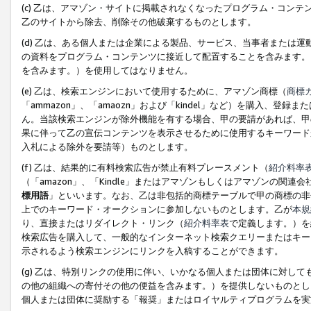
(c) 乙は、アマゾン・サイトに掲載されなくなったプログラム・コン
乙のサイトから除去、削除その他破棄するものとします。
(d) 乙は、ある個人または企業による製品、サービス、当事者または
の資料をプログラム・コンテンツに接近して配置することを含みます。
を含みます。）を使用してはなりません。
(e) 乙は、検索エンジンにおいて使用するために、アマゾン商標（
商標
「ammazon」、「amaozn」および「kindel」など）を購入
ん。当該検索エンジンが除外機能を有する場合、甲の要請があれば、甲
果に伴って乙の宣伝コンテンツを表示させるために使用するキーワード
入札による除外を要請等）ものとします。
(f) 乙は、結果的に有料検索広告が禁止有料プレースメント（
紹介料率
（「amazon」、「Kindle」またはアマゾンもしくはアマゾンの
標用語
」といいます。なお、乙は非包括的商標テーブルで甲の商標の非
上でのキーワード・オークションに参加しないものとします。乙が
本規
り、直接またはリダイレクト・リンク（
紹介料率表
で定義します。）を
検索広告を購入して、一般的なインターネット検索クエリーまたはキー
示されるよう検索エンジンにリンクを入稿することができます。
(g) 乙は、特別リンクの使用に伴い、いかなる個人または団体に対し
の他の組織への寄付その他の便益を含みます。）を提供しないものとし
個人または団体に奨励する「報奨」またはロイヤルティプログラムを実