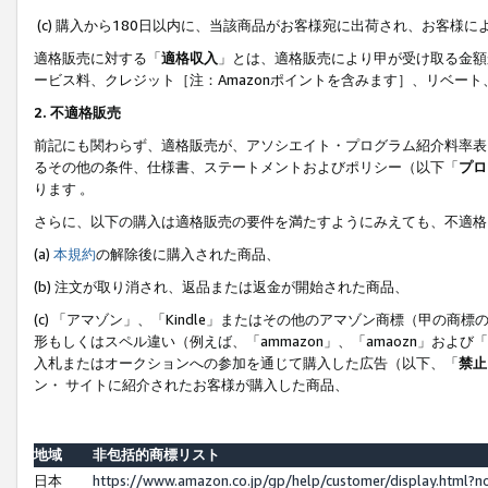
(c) 購入から180日以内に、当該商品がお客様宛に出荷され、お客
適格販売に対する「
適格収入
」とは、適格販売により甲が受け取る金額
ービス料、クレジット［注：Amazonポイントを含みます］、リベー
2. 不適格販売
前記にも関わらず、適格販売が、アソシエイト・プログラム紹介料率表
るその他の条件、仕様書、ステートメントおよびポリシー（以下「
プロ
ります 。
さらに、以下の購入は適格販売の要件を満たすようにみえても、不適格
(a)
本規約
の解除後に購入された商品、
(b) 注文が取り消され、返品または返金が開始された商品、
(c) 「アマゾン」、「Kindle」またはその他のアマゾン商標（甲
形もしくはスペル違い（例えば、「ammazon」、「amaozn」およ
入札またはオークションへの参加を通じて購入した広告（以下、「
禁止
ン・ サイトに紹介されたお客様が購入した商品、
地域
非包括的商標リスト
日本
https://www.amazon.co.jp/gp/help/customer/display.html