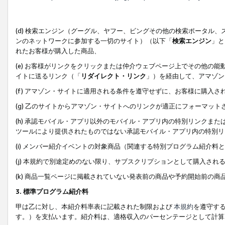
(d) 検索エンジン（グーグル、ヤフー、ビングその他の検索ポータル
ンのネットワークに参加する一切のサイト）（以下「
検索エンジン
」と
れたお客様が購入した商品、
(e) お客様がリンクをクリックまたは仲介ウェブページ上でその他の
イトに送るリンク（「
リダイレクト・リンク
」）を経由して、アマゾン
(f) アマゾン・サイトに適用される条件を遵守せずに、お客様に購入さ
(g) 乙のサイトからアマゾン・サイトへのリンクが適正にフォーマッ
(h) 承認モバイル・アプリ以外のモバイル・アプリ内の特別リンクまたはC
ツールにより提供されたものではない承認モバイル・アプリ内の特別リ
(i) メンバー紹介イベントの対象商品（関連する特別プログラム紹介料と
(j) 本規約で別途定めのない限り、サブスクリプションとして購入され
(k) 商品一覧ページに掲載されていない発表前の商品や予約開始前の商
3. 標準プログラム紹介料
甲は乙に対し、本紹介料率表に記載された制限および
本規約
を遵守す
す。）を支払います。紹介料は、適格収入のパーセンテージとして計算