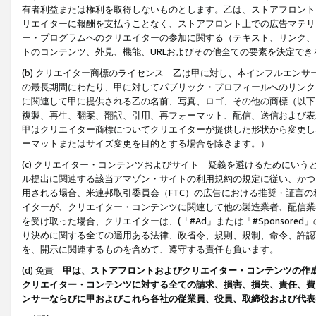
有者利益または権利を取得しないものとします。乙は、ストアフロントに
リエイターに報酬を支払うことなく、ストアフロント上での広告マテリア
ー・プログラムへのクリエイターの参加に関する（テキスト、リンク、
トのコンテンツ、外見、機能、URLおよびその他全ての要素を決定で
(b) クリエイター商標のライセンス 乙は甲に対し、本インフルエン
の最長期間にわたり、甲に対してパブリック・プロフィールへのリンク
に関連して甲に提供される乙の名前、写真、ロゴ、その他の商標（以下
複製、再生、翻案、翻訳、引用、再フォーマット、配信、送信および表
甲はクリエイター商標についてクリエイターが提供した形状から変更し
ーマットまたはサイズ変更を目的とする場合を除きます。）
(c) クリエイター・コンテンツおよびサイト 疑義を避けるためにい
ル提出に関連する該当アマゾン・サイトの利用規約の規定に従い、かつ、
用される場合、米連邦取引委員会（FTC）の広告における推奨・証言
イターが、クリエイター・コンテンツに関連して他の製造業者、配信業
を受け取った場合、クリエイターは、(「#Ad」または「#Sponsor
り決めに関する全ての適用ある法律、政省令、規則、規制、命令、許認
を、開示に関連するものを含めて、遵守する責任も負います。
(d) 免責
甲は、ストアフロントおよびクリエイター・コンテンツの作
クリエイター・コンテンツに対する全ての請求、損害、損失、責任、費
ンサーならびに甲およびこれら各社の従業員、役員、取締役および代表