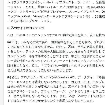
ン（ブラウザプラグイン、ヘルパーオブジェクト、ツールバー、拡張機
ーション）。ただし、承認モバイル・アプリは除きます。(b) あらゆ
ックス、ストリーミングビデオプレイヤー、ブルーレイプレイヤー、DVDプ
ニックViera Cast、Vizioインターネットアプリケーション等）。(
ェアその他のアプリケーション。
6. 乙のサイトのコンテンツ
乙は、乙のサイトのコンテンツについて単独で責任を負い、以下記載の
(a) 乙は、いかなる方法であれ、追加情報を加えることも含め、プロ
ンツの改ざんをしてはなりません。ただし、乙は、当初の比率を維持し
することや、テキストの意味を大幅に変更しない方法または事実として
コンテンツの一部を省略することはできます。甲が乙に提供することが
シー規約情報へのリンク）としてフォーマットされていないアマゾン・
設けることなく、乙は、「プライバシー情報」へのリンクを削除したり
または判読できないようにしないものとします。
(b) 乙は、プログラム・コンテンツやCreators API、データフ
ブライセンスまたは譲渡しないものとします。例えば、乙は、乙がプロ
はその他付与することが要求されるような、乙サイト以外での広告（サ
なるアプリケーション、プラットフォーム、サイトまたはサービス上で
り、使用を奨励しないものとします。 また、乙は、乙のサイトではな
トではないサイト上でかかるリンクを表示しないものとします。