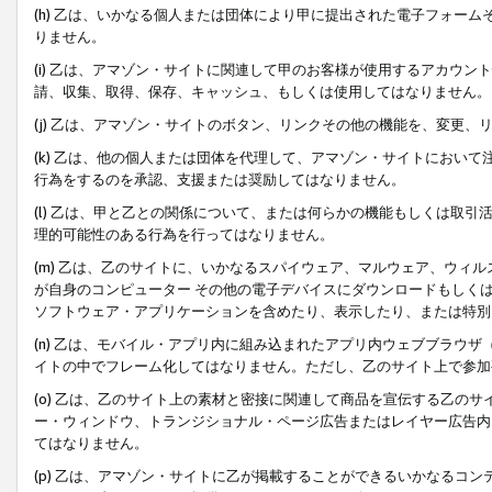
(h) 乙は、いかなる個人または団体により甲に提出された電子フォー
りません。
(i) 乙は、アマゾン・サイトに関連して甲のお客様が使用するアカウ
請、収集、取得、保存、キャッシュ、もしくは使用してはなりません。
(j) 乙は、アマゾン・サイトのボタン、リンクその他の機能を、変更
(k) 乙は、他の個人または団体を代理して、アマゾン・サイトにおい
行為をするのを承認、支援または奨励してはなりません。
(l) 乙は、甲と乙との関係について、または何らかの機能もしくは取
理的可能性のある行為を行ってはなりません。
(m) 乙は、乙のサイトに、いかなるスパイウェア、マルウェア、ウィ
が自身のコンピューター その他の電子デバイスにダウンロードもしく
ソフトウェア・アプリケーションを含めたり、表示したり、または特別
(n) 乙は、モバイル・アプリ内に組み込まれたアプリ内ウェブブラウザ
イトの中でフレーム化してはなりません。ただし、乙のサイト上で参加
(o) 乙は、乙のサイト上の素材と密接に関連して商品を宣伝する乙の
ー・ウィンドウ、トランジショナル・ページ広告またはレイヤー広告内
てはなりません。
(p) 乙は、アマゾン・サイトに乙が掲載することができるいかなるコ