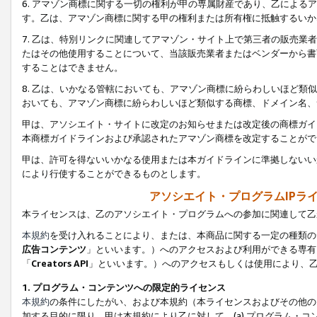
6. アマゾン商標に関する一切の権利が甲の専属財産であり、乙によ
す。乙は、アマゾン商標に関する甲の権利または所有権に抵触するいか
7. 乙は、特別リンクに関連してアマゾン・サイト上で第三者の販売
たはその他使用することについて、当該販売業者またはベンダーから書
することはできません。
8. 乙は、いかなる管轄においても、アマゾン商標に紛らわしいほど
おいても、アマゾン商標に紛らわしいほど類似する商標、ドメイン名、
甲は、アソシエイト・サイトに改定のお知らせまたは改定後の商標ガイ
本商標ガイドラインおよび承認されたアマゾン商標を改定することがで
甲は、許可を得ないいかなる使用または本ガイドラインに準拠しないい
により行使することができるものとします。
アソシエイト・プログラムIPラ
本ライセンスは、乙のアソシエイト・プログラムへの参加に関連して乙
本規約
を受け入れることにより、または、本商品に関する一定の種類の
広告コンテンツ
」といいます。）へのアクセスおよび利用ができる専有
「
Creators API
」といいます。）へのアクセスもしくは使用により、
1. プログラム・コンテンツへの限定的ライセンス
本規約
の条件にしたがい、および本規約（本ライセンスおよびその他の
加する目的に限り、甲は本規約により乙に対して、(a) プログラム・コ