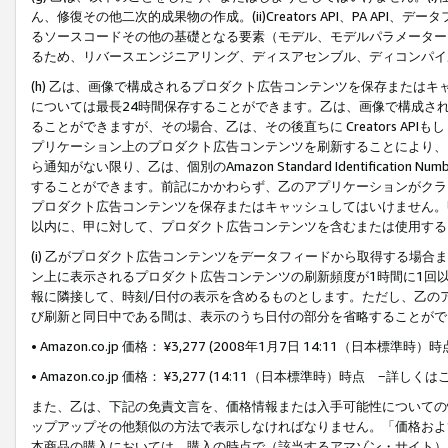
ん、修復その他二次的成果物の作成。(ii)Creators API、PA 
るソースコードその他の基礎となる要素（モデル、モデルパラメーター
るため、リバースエンジニアリング、ディスアセンブル、ディコンパイ
(h) 乙は、画像で構成されるプロダクト広告コンテンツを保存または
については最長24時間保存することができます。乙は、画像で構成さ
ることができますが、その場合、乙は、その後直ちに Creators AP
プリケーション上のプロダクト広告コンテンツを刷新することにより、
ら通知がない限り、乙は、個別のAmazon Standard Identification Nu
することができます。前記にかかわらず、乙のアプリケーションがクラ
プロダクト広告コンテンツを保存またはキャッシュしてはいけません。
以内に、甲に対して、プロダクト広告コンテンツを含むまたは使用する
(i) 乙がプロダクト広告コンテンツをデータフィードから取得する場合または
ン上に表示されるプロダクト広告コンテンツの刷新頻度が1時間に1回
報に隣接して、時刻/日付の表示を含めるものとします。ただし、乙の
び刷新と同日中である間は、表示のうち日付の部分を省略することがで
• Amazon.co.jp 価格： ¥3,277 (2008年1月7日 14:11（日本標準
• Amazon.co.jp 価格： ¥3,277 (14:11（日本標準時）時点 −詳しくは
また、乙は、下記の免責文言を、価格情報または入手可能性についての
ップアップその他類似の方法で表示しなければなりません。「価格およ
本商品の購入においては、購入の時点で（該当するアマゾン・サイト）