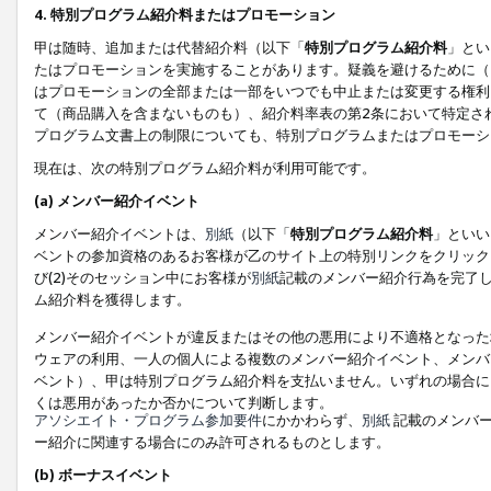
4. 特別プログラム紹介料またはプロモーション
甲は随時、追加または代替紹介料（以下「
特別プログラム紹介料
」とい
たはプロモーションを実施することがあります。疑義を避けるために（
はプロモーションの全部または一部をいつでも中止または変更する権利
て（商品購入を含まないものも）、紹介料率表の第2条において特定さ
プログラム文書上の制限についても、特別プログラムまたはプロモーシ
現在は、次の特別プログラム紹介料が利用可能です。
(a) メンバー紹介イベント
メンバー紹介イベントは、
別紙
（以下「
特別プログラム紹介料
」といい
ベントの参加資格のあるお客様が乙のサイト上の特別リンクをクリック
び(2)そのセッション中にお客様が
別紙
記載のメンバー紹介行為を完了
ム紹介料を獲得します。
メンバー紹介イベントが違反またはその他の悪用により不適格となった
ウェアの利用、一人の個人による複数のメンバー紹介イベント、メンバ
ベント）、甲は特別プログラム紹介料を支払いません。いずれの場合に
くは悪用があったか否かについて判断します。
アソシエイト・プログラム参加要件
にかかわらず、
別紙
記載のメンバー
ー紹介に関連する場合にのみ許可されるものとします。
(b) ボーナスイベント