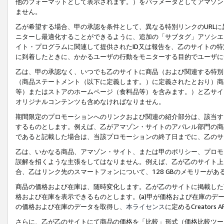
他のフォーマットとして表示されます。）をパラメータとしてアマゾン
ません。
乙が希望する場合、甲の承認を条件として、異なる特別リンクのURL
ニターし最適化することができるように、追加の「サブタグ」アソシエ
イト・プログラムに関連して提供されたID又は報告を、乙のサイトの
に到着したときに、かかるユーザの行動をモニターする目的でユーザに
乙は、甲の承認なく、いつでも乙のサイトに商品（および関連する特別
（商品ステートメント（以下に定義します。）に定義されたとおり）商
等）またはストアのホームページ（食料品等）を含みます。）と乙サイ
オリジナルコンテンツも含めなければなりません。
期間限定のプロモーションへのリンクおよび関連の紹介部分は、該当す
するものとします。例えば、乙がアマゾン・サイトのアパレル部門の商
であると記載した場合は、当該プロモーションの終了日までに、乙のサ
乙は、いかなる商品、アマゾン・サイト、または甲のポリシー、プロモ
誤解を招くような主張をしてはなりません。例えば、乙が乙のサイト上に
合、乙はリンク先のスマートフォンについて、128 GBのメモリーが
商品の価格および在庫は、随時変化します。乙が乙のサイトに掲載した
格および在庫を表示できるものとします。(a)甲が価格および在庫のデータを
の価格および在庫のデータを取得し、
本ライセンス
に定めるCreator
さらに、乙が乙のサイトにて商品の価格を「比較」形式（価格比較ツー