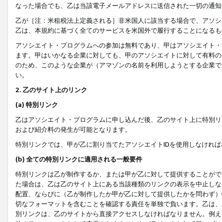
なった場合でも、乙は当該電子メールアドレスに送信された一切の通知
乙が［注：米租税法上定義される］非米国人に該当する場合で、アソシ
乙は、本規約に基づく全てのサービスを米国外で履行することになるも
アソシエイト・プログラムへの参加は無料であり、甲はアソシエイト・
ます。甲はいかなる企業に対しても、甲のアソシエイトに対して有料の
のため、このような企業が（アマゾンの名前を利用しようとする企業で
い。
2. 乙のサイト上のリンク
(a) 特別リンク
乙はアソシエイト・プログラムに申し込んだ後、乙のサイト上に特別リ
および紹介料の発生が可能となります。
特別リンクでは、甲が乙に割り当てたアソシエイトIDを使用しなけれ
(b) 全ての特別リンクに適用される一般要件
特別リンクは乙が制作するか、または甲が乙に対して提供することがで
た場合は、乙は乙のサイト上にある当該種類のリンクの表示を中止しな
配置、ならびに（乙が制作したか甲が乙に対して提供したかを問わず）
切なフォーマットを含むことを確認する責任を単独で負います。乙は、
別リンクは、乙のサイトから直接アクセスしなければなりません。例えば、