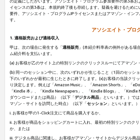
の定義にしたがいます。アソシエイト・プログラム参加要件の第3条お
イセンスの第3条は、本規約終了後も存続します。疑義を避けるためにい
要件、アソシエイト・プログラムIPライセンスまたはアマゾン・イン
す。
アソシエイト・プログ
1. 適格販売および適格収入
甲は、次の場合に発生する「
適格販売
」(本紹介料率表の例外がある場
ム紹介料を支払います。
(a) お客様が乙のサイト上の特別リンクのクリックスルーにてアマゾン
(b) 同一のセッション中に、次のいずれかが生じること（1回のセッ
下のいずれかが最初に生じたときに終了します。(x)お客様の当該クリッ
り決定します。例えば「Amazon Music」、「Amazon Shorts」、「eDo
「Kindle 本」、「Kindle Newspapers」、 「Kindle Blogs」、「
ダウンロードまたは商品）（以下「
デジタル商品
」といいます。）では
マゾン・サイトを訪問した時点）（以下「
セッション
」といいます。）
i. お客様が甲の1-Click注文にて商品を購入するか、
ii. お客様が商品をショッピングカートに入れ、最初の特別リンクの
か、または
iii. デジタル商品に関連し、お客様がアマゾン・サイトからデジタ