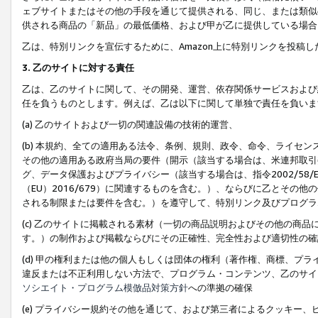
ェブサイトまたはその他の手段を通じて提供される、同じ、または類似
供される商品の「新品」の最低価格、および甲が乙に提供している場合
乙は、特別リンクを宣伝するために、Amazon上に特別リンクを投稿し
3. 乙のサイトに対する責任
乙は、乙のサイトに関して、その開発、運営、依存関係サービスおよび
任を負うものとします。例えば、乙は以下に関して単独で責任を負いま
(a) 乙のサイトおよび一切の関連設備の技術的運営、
(b) 本規約、全ての適用ある法令、条例、規則、政令、命令、ライセ
その他の適用ある政府当局の要件（開示（該当する場合は、米連邦取引
グ、データ保護およびプライバシー（該当する場合は、指令2002/58
（EU）2016/679）に関連するものを含む。）、ならびに乙とそ
される制限または要件を含む。）を遵守して、特別リンク及びプログラ
(c) 乙のサイトに掲載される素材（一切の商品説明およびその他の商
す。）の制作および掲載ならびにその正確性、完全性および適切性の確
(d) 甲の権利または他の個人もしくは団体の権利（著作権、商標、プ
違反または不正利用しない方法で、プログラム・コンテンツ、乙のサイ
ソシエイト・プログラム模倣品対策方針
への準拠の確保
(e) プライバシー規約その他を通じて、および第三者によるクッキー