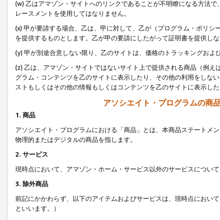
(w) 乙はアマゾン・サイトへのリンクであることが不明瞭になる方法
レースメントを使用してはなりません。
(x) 甲が要請する場合、乙は、甲に対して、乙が（プログラム・ポリ
を提供するものとします。乙が甲の要請にしたがって証明書を提供しな
(y) 甲が別途合意しない限り、乙のサイトは、価格のトラッキングお
(z) 乙は、アマゾン・サイトではないサイト上で提供される商品（例
グラム・コンテンツを乙のサイトに表示したり、その他の利用をしない
ストもしくはその他の情報もしくはコンテンツを乙のサイトに表示した
アソシエイト・プログラムの商
1. 商品
アソシエイト・プログラムにおける「商品」とは、本商品ステートメン
物理的またはデジタルの商品を指します。
2. サービス
現時点において、アマゾン・ホーム・サービス以外のサービスについて
3. 除外商品
前記にかかわらず、以下のアイテムおよびサービスは、現時点において
といいます。）