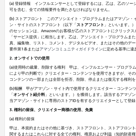
(a) 登録情報 インフルエンサーとして登録するには、乙は、乙のソ
可を含む、全ての情報要件を満たさなければなりません。
(b) ストアフロント このアソシエイト・プログラムまたはアマゾン
ン・サイトのストアフロント（以下「
ストアフロント
」といいます。）
のセッションは、Amazonのお客様が乙のストアフロントにクリック
「サービス提供」に相当します。乙は、アソシエイト・プログラムまた
真、編集物、リスト、コメント、デジタルビデオ、またはその他のデー
要件第1条または
アマゾンコミュニティガイドライン
に定める基準に違
2.
オンサイトでの使用
(a)使用時の裁量、削除する権利 甲は、インフルエンサー・プログラ
により甲の判断で）クリエイター・コンテンツを使用できますが、その
コンテンツの一部または全部を拒否、削除、停止または復元する権利を
(b)報酬 甲がアマゾン・サイト内で使用するクリエイター・コンテン
「
オンサイト紹介料
」といいます。）を獲得します。該当するアマゾン
当アマゾン・サイトに専用のストアIDを有するクリエイターとして登
3.
権利の留保、クリエイター商標の使用、免責
(a) 権利の留保
甲は、本規約またはその他に基づき、ストアフロント、ストアフロント
関するまたはこれらに対する全ての権利、権原および利益（知的財産権