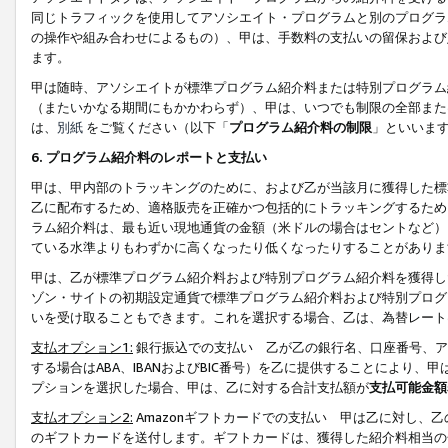
同じトラフィックを使用してアソシエイト・プログラムと別のプログラ
の操作や組み合わせによるもの）、甲は、手数料の支払いの留保および
ます。
甲は随時、アソシエイトが標準プログラム紹介料または特別プログラム
（またいかなる期間にもかかわらず）、甲は、いつでも制限の全部また
は、
別紙
をご覧ください（以下「
プログラム紹介料の制限
」といいま
6. プログラム紹介料のレポートと支払い
甲は、甲内部のトラッキングのために、および乙が当該月に獲得した標
乙に配布するため、適格販売を正確かつ包括的にトラッキングするため
ラム紹介料は、最も近い現地通貨の金額（米ドルの場合はセントなど）
ている水準よりもわずかに高くなったり低くなったりすることがありま
甲は、乙が標準プログラム紹介料および特別プログラム紹介料を獲得し
ゾン・サイトの初期設定通貨で標準プログラム紹介料および特別プログ
いを受け取ることもできます。これを選択する場合、乙は、為替レート
支払オプション1:
銀行振込での支払い 乙が乙の銀行名、口座番号、ア
する場合はABA、IBANおよびBIC番号）を乙に提供することにより
プションを選択した場合、甲は、乙に対する合計支払額が
支払可能金額
支払オプション2:
Amazonギフトカードでの支払い 甲は乙に対し、
のギフトカードを送付します。ギフトカードは、獲得した紹介料相当の