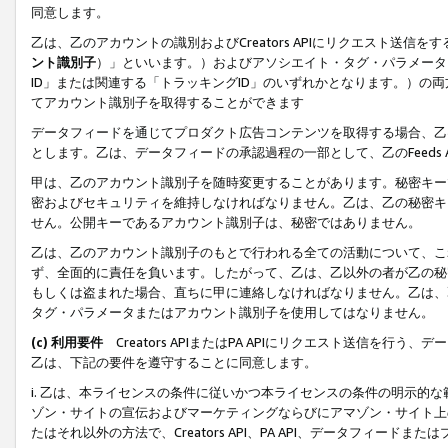
同意します。
乙は、乙のアカウントの識別およびCreators APIにリクエスト送
ント識別子
）」といいます。）およびアソシエイト・タグ・パラメータ（
ID」または関連する「トラッキングID」のいずれかとなります。）の両方
てアカウント識別子を取得することができます
データフィードを通じてプロダクト広告コンテンツを取得する場合、乙は、Cre
とします。乙は、データフィードの承認過程の一部として、乙のFeeds
甲は、乙のアカウント識別子を随時変更することがあります。秘密キー
密およびセキュリティを維持しなければなりません。乙は、乙の秘密キ
せん。公開キーであるアカウント識別子は、秘密ではありません。
乙は、乙のアカウント識別子のもとで行われる全ての活動について、こ
ず、全面的に責任を負います。したがって、乙は、乙以外の者が乙の秘
もしくは盗まれた場合、直ちに甲に連絡しなければなりません。乙は、
タグ・パラメータまたはアカウント識別子を使用してはなりません。
(c) 利用要件
Creators APIまたはPA APIにリクエスト送信を
乙は、下記の要件を遵守することに同意します。
i. 乙は、本ライセンスの条件に従いかつ本ライセンスの条件の明示的
ゾン・サイトの宣伝およびマーケティングならびにアマゾン・サイト上
たはそれ以外の方法で、Creators API、PA API、データフィー