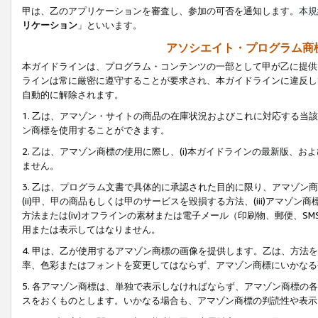
甲は、乙のアプリケーションを審査し、参加の可否を通知します。
本規
リケーション
」といいます。
アソシエイト・プログラム商
本ガイドラインは、プログラム・コンテンツの一部として甲が乙に提供
ラインは常に厳密に遵守することが要求され、本ガイドラインに違反し
自動的に解除されます。
1. 乙は、アマゾン・サイトの商品の在庫状況およびこれに対応する
ン商標を使用することができます。
2. 乙は、アマゾン商標の使用に際し、(i)本ガイドラインの最新版、およ
ません。
3. 乙は、プログラム文書で具体的に承認された目的に限り、アマゾン
(ii)甲、甲の商品もしくは甲のサービスを毀損する方法、(iii)アマ
方法または(iv)オフラインの素材または電子メール（印刷物、郵便、S
用または表示してはなりません。
4. 甲は、乙が使用するアマゾン商標の画像を提供します。乙は、方
率、色彩またはフォントを変更してはならず、アマゾン商標にいかなる
5. 各アマゾン商標は、単独で表示しなければならず、アマゾン商標
スをおくものとします。いかなる場合も、アマゾン商標の判読性や表示