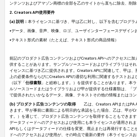
ンテンツおよびアマゾン商標の全部を乙のサイトから直ちに除去、削除
2. Creators API使用要件
(a) 説明：
本ライセンスに基づき、甲は乙に対し、以下を含むプログラ
•データ、画像、音声、映像、ロゴ、ユーザインターフェースデザイン
•テキスト形式の素材（たとえば、テキスト形式の商品情報）
前記のプロダクト広告コンテンツおよびCreators APIへのアクセスに
供することがあります。サンプルソースコードおよびライブラリはそれ
イセンスに基づき乙に提供されます。Creators APIに関連して
上の必要条件ならびにCreators APIの適切な利用に関連するテ
（以下「
仕様書類
」と総称します。）を提供することがあります。本ラ
ルソースコードまたはライブラリおよび甲が提供する仕様書類は、「プ
で提供されたいかなるデータ、画像、テキストその他の情報またはコン
(b) プロダクト広告コンテンツの取得
乙は、Creators APIま
きます。甲が事前に書面による明示的な承認をした場合、乙は、甲がCreator
す。）を通じて、プロダクト広告コンテンツを取得することもできます
データフィードへのアクセスおよび使用にも本ライセンスが適用されます。乙は
APIもしくはデータフィードの仕様を変更、廃止または再発行することがで
ドへのアクセスおよび使用が、その時点で最新の要件（本ライセンスお