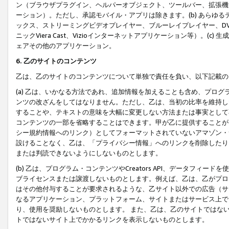
ン（ブラウザプラグイン、ヘルパーオブジェクト、ツールバー、拡張機
ーション）。ただし、承認モバイル・アプリは除きます。(b) あらゆ
ックス、ストリーミングビデオプレイヤー、ブルーレイプレイヤー、DVDプ
ニックViera Cast、Vizioインターネットアプリケーション等）。(
ェアその他のアプリケーション。
6. 乙のサイトのコンテンツ
乙は、乙のサイトのコンテンツについて単独で責任を負い、以下記載の
(a) 乙は、いかなる方法であれ、追加情報を加えることも含め、プロ
ンツの改ざんをしてはなりません。ただし、乙は、当初の比率を維持し
することや、テキストの意味を大幅に変更しない方法または事実として
コンテンツの一部を省略することはできます。甲が乙に提供することが
シー規約情報へのリンク）としてフォーマットされていないアマゾン・
設けることなく、乙は、「プライバシー情報」へのリンクを削除したり
または判読できないようにしないものとします。
(b) 乙は、プログラム・コンテンツやCreators API、データフ
ブライセンスまたは譲渡しないものとします。例えば、乙は、乙がプロ
はその他付与することが要求されるような、乙サイト以外での広告（サ
なるアプリケーション、プラットフォーム、サイトまたはサービス上で
り、使用を奨励しないものとします。 また、乙は、乙のサイトではな
トではないサイト上でかかるリンクを表示しないものとします。