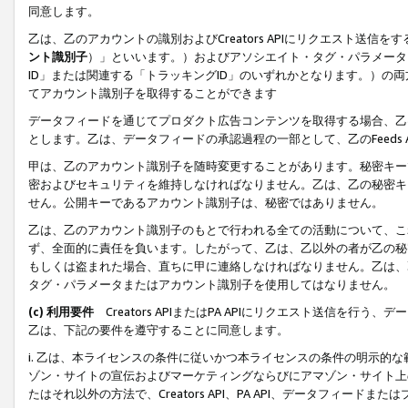
同意します。
乙は、乙のアカウントの識別およびCreators APIにリクエスト送
ント識別子
）」といいます。）およびアソシエイト・タグ・パラメータ（
ID」または関連する「トラッキングID」のいずれかとなります。）の両方
てアカウント識別子を取得することができます
データフィードを通じてプロダクト広告コンテンツを取得する場合、乙は、Cre
とします。乙は、データフィードの承認過程の一部として、乙のFeeds
甲は、乙のアカウント識別子を随時変更することがあります。秘密キー
密およびセキュリティを維持しなければなりません。乙は、乙の秘密キ
せん。公開キーであるアカウント識別子は、秘密ではありません。
乙は、乙のアカウント識別子のもとで行われる全ての活動について、こ
ず、全面的に責任を負います。したがって、乙は、乙以外の者が乙の秘
もしくは盗まれた場合、直ちに甲に連絡しなければなりません。乙は、
タグ・パラメータまたはアカウント識別子を使用してはなりません。
(c) 利用要件
Creators APIまたはPA APIにリクエスト送信を
乙は、下記の要件を遵守することに同意します。
i. 乙は、本ライセンスの条件に従いかつ本ライセンスの条件の明示的
ゾン・サイトの宣伝およびマーケティングならびにアマゾン・サイト上
たはそれ以外の方法で、Creators API、PA API、データフィー