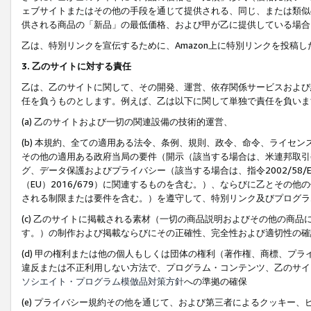
ェブサイトまたはその他の手段を通じて提供される、同じ、または類似
供される商品の「新品」の最低価格、および甲が乙に提供している場合
乙は、特別リンクを宣伝するために、Amazon上に特別リンクを投稿し
3. 乙のサイトに対する責任
乙は、乙のサイトに関して、その開発、運営、依存関係サービスおよび
任を負うものとします。例えば、乙は以下に関して単独で責任を負いま
(a) 乙のサイトおよび一切の関連設備の技術的運営、
(b) 本規約、全ての適用ある法令、条例、規則、政令、命令、ライセ
その他の適用ある政府当局の要件（開示（該当する場合は、米連邦取引
グ、データ保護およびプライバシー（該当する場合は、指令2002/58
（EU）2016/679）に関連するものを含む。）、ならびに乙とそ
される制限または要件を含む。）を遵守して、特別リンク及びプログラ
(c) 乙のサイトに掲載される素材（一切の商品説明およびその他の商
す。）の制作および掲載ならびにその正確性、完全性および適切性の確
(d) 甲の権利または他の個人もしくは団体の権利（著作権、商標、プ
違反または不正利用しない方法で、プログラム・コンテンツ、乙のサイ
ソシエイト・プログラム模倣品対策方針
への準拠の確保
(e) プライバシー規約その他を通じて、および第三者によるクッキー