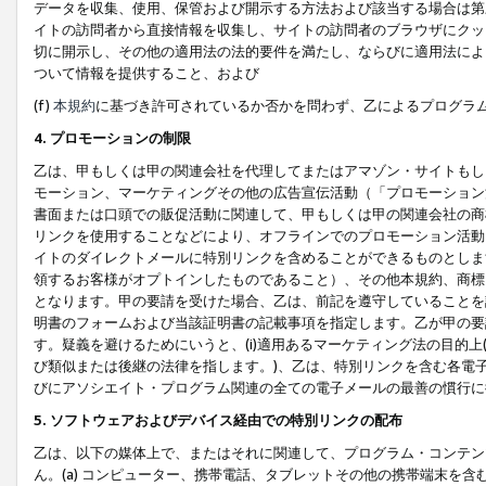
データを収集、使用、保管および開示する方法および該当する場合は第
イトの訪問者から直接情報を収集し、サイトの訪問者のブラウザにクッ
切に開示し、その他の適用法の法的要件を満たし、ならびに適用法によ
ついて情報を提供すること、および
(f)
本規約
に基づき許可されているか否かを問わず、乙によるプログラ
4. プロモーションの制限
乙は、甲もしくは甲の関連会社を代理してまたはアマゾン・サイトもし
モーション、マーケティングその他の広告宣伝活動（「プロモーション
書面または口頭での販促活動に関連して、甲もしくは甲の関連会社の商
リンクを使用することなどにより、オフラインでのプロモーション活動
イトのダイレクトメールに特別リンクを含めることができるものとしま
領するお客様がオプトインしたものであること）、その他本規約、商標
となります。甲の要請を受けた場合、乙は、前記を遵守していることを
明書のフォームおよび当該証明書の記載事項を指定します。乙が甲の要
す。疑義を避けるためにいうと、(i)適用あるマーケティング法の目的上(例
び類似または後継の法律を指します。)、乙は、特別リンクを含む各電子
びにアソシエイト・プログラム関連の全ての電子メールの最善の慣行に
5. ソフトウェアおよびデバイス経由での特別リンクの配布
乙は、以下の媒体上で、またはそれに関連して、プログラム・コンテン
ん。(a) コンピューター、携帯電話、タブレットその他の携帯端末を