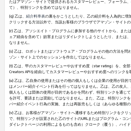
たはアマゾン・サイトで提供されるカスタマーレビュー、フォーラム、
て）、特別リンクを含めてはなりません。
(q) 乙は、
紹介料率表
の裏をかこうとしたり、乙の紹介料を人為的に増
クリックする方法以外で、当該お客様のブラウザでアマゾン・サイトの
(r) 乙は、アソシエイト・プログラムに参加する他のサイトから、ま
ェア経由を含めて）妨害またはリダイレクトしようとしたり、または、
なりません。
(s) 乙は、ロボットまたはソフトウェア・プログラムその他の方法を
ゾン・サイト上でのセッションを作出してはなりません。
(t) 乙は、甲のカスタマーレビューやおすすめ度（star rating
Creators APIを経由してカスタマーレビューやおすすめ度へのリンク
(u) 乙は、乙自身の使用またはその他の個人もしくは企業の使用が目
はメンバー紹介イベント行為を行ってはなりません。乙は、乙の友人、
個人もしくは団体の使用が目的であるかを問わず、特別リンクを通じて
を許可、要請または奨励してはなりません。また、乙は、特別リンクを
バー紹介イベント行為の実施、または再販売もしくは（あらゆる種類の
(v) 乙は、お客様がアマゾン・サイトへ遷移するため特別リンクをク
で、特別リンクが設置された乙のサイトのURLまたはプログラム・コ
ダイレクトページの利用によるものも含め）クローク（覆う）、ハイド