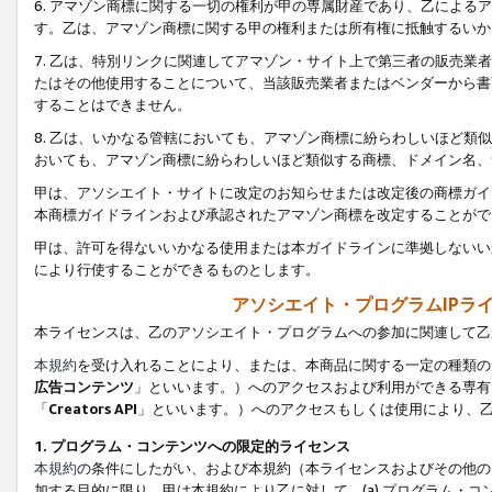
6. アマゾン商標に関する一切の権利が甲の専属財産であり、乙によ
す。乙は、アマゾン商標に関する甲の権利または所有権に抵触するいか
7. 乙は、特別リンクに関連してアマゾン・サイト上で第三者の販売
たはその他使用することについて、当該販売業者またはベンダーから書
することはできません。
8. 乙は、いかなる管轄においても、アマゾン商標に紛らわしいほど
おいても、アマゾン商標に紛らわしいほど類似する商標、ドメイン名、
甲は、アソシエイト・サイトに改定のお知らせまたは改定後の商標ガイ
本商標ガイドラインおよび承認されたアマゾン商標を改定することがで
甲は、許可を得ないいかなる使用または本ガイドラインに準拠しないい
により行使することができるものとします。
アソシエイト・プログラムIPラ
本ライセンスは、乙のアソシエイト・プログラムへの参加に関連して乙
本規約
を受け入れることにより、または、本商品に関する一定の種類の
広告コンテンツ
」といいます。）へのアクセスおよび利用ができる専有
「
Creators API
」といいます。）へのアクセスもしくは使用により、
1. プログラム・コンテンツへの限定的ライセンス
本規約
の条件にしたがい、および本規約（本ライセンスおよびその他の
加する目的に限り、甲は本規約により乙に対して、(a) プログラム・コ