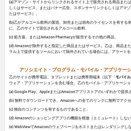
(a)アマゾン・サイトからリンクされるサイト上で販売される商品またはサ
しくはサービス、またはバナー広告、スポンサーリンクもしくはアマゾ
たはサービス）、
(b)乙がアルコール飲料の製造、卸売または頒布のライセンスを有す
に、乙のサイトで宣伝されるアルコール飲料、
(c) 処方薬、またはAmazon Pharmacyが販売するその他の商品、
(d) Amazonが除外すると指定した商品またはサービス。乙は、商品また
ラル上で提供するツールにおいて除外されている場合には、アラートを
アソシエイト・プログラム・モバイル・アプリケー
乙のサイトが携帯電話、タブレットまたは携帯用端末（以下「
モバイル
ウェア・アプリケーションを含む場合、乙のモバイル・アプリケーショ
(a) Google Play、AppleまたはAmazonアプリストアのいずれかで
(b) 無料でダウンロードでき、Amazonへの全てのリンクに無料でアク
(c) 独自のコンテンツを有するものであること、
(d) Amazonのショッピングアプリの機能を模倣（エミュレート）しな
(e) WebViewでAmazonのウェブページをホストまたはレンダリング