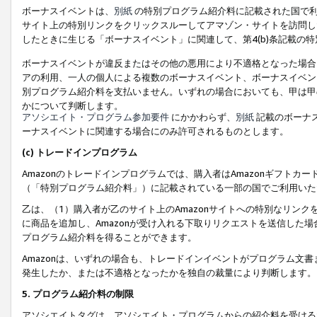
ボーナスイベントは、
別紙
の特別プログラム紹介料に記載された国で利
サイト上の特別リンクをクリックスルーしてアマゾン・サイトを訪問した
したときに生じる「ボーナスイベント」に関連して、第4(b)条記載の
ボーナスイベントが違反またはその他の悪用により不適格となった場合
アの利用、一人の個人による複数のボーナスイベント、ボーナスイベン
別プログラム紹介料を支払いません。いずれの場合においても、甲は甲
かについて判断します。
アソシエイト・プログラム参加要件
にかかわらず、
別紙
記載のボーナ
ーナスイベントに関連する場合にのみ許可されるものとします。
(c) トレードインプログラム
Amazonのトレードインプログラムでは、購入者はAmazonギフト
（「特別プログラム紹介料」）に記載されている一部の国でご利用いた
乙は、（1）購入者が乙のサイト上のAmazonサイトへの特別なリン
に商品を追加し、Amazonが受け入れる下取りリクエストを送信した場
プログラム紹介料を得ることができます。
Amazonは、いずれの場合も、トレードインイベントがプログラム文書
発生したか、または不適格となったかを独自の裁量により判断します。
5. プログラム紹介料の制限
アソシエイトタグは、アソシエイト・プログラムからの紹介料を受ける