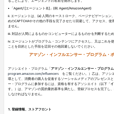
ることにより、エージェントの名前を開示します。
• 「Agent/ [エージェント名]」(例: Agent/AmazonAgent)
ii. エージェントは、(a) 人間のキーストローク、ページナビゲーシ
めのCAPTCHAやその他の手段を完了させたり回避して、アクセス、
ません。
iii. 対話が人間によるものかコンピューターによるものかを判断する
iv. エージェントがプログラム・コンテンツにアクセスし、又はこれ
ことを目的とした手段を迂回その他回避しないでください。
アマゾン・インフルエンサー・プログラム・
アソシエイト・プログラム「
アマゾン・インフルエンサー・プログラム
program.amazon.com/influencers
をご覧ください。）乙は、アソシエ
環として、消費者の購入を促進するソーシャルメディアのプレゼンスと
ー・プログラムに参加するには、資格を有するアソシエイト（以下「
イ
す。）は、アマゾンの質的量的基準を満たし、登録プロセスを完了し、
しなければなりません。
1.
登録情報、ストアフロント