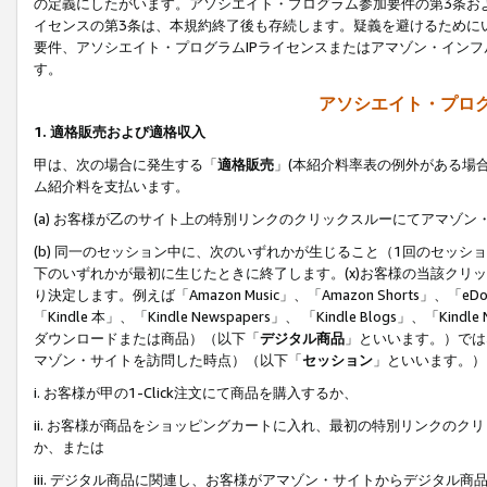
の定義にしたがいます。アソシエイト・プログラム参加要件の第3条お
イセンスの第3条は、本規約終了後も存続します。疑義を避けるためにい
要件、アソシエイト・プログラムIPライセンスまたはアマゾン・イン
す。
アソシエイト・プログ
1. 適格販売および適格収入
甲は、次の場合に発生する「
適格販売
」(本紹介料率表の例外がある場
ム紹介料を支払います。
(a) お客様が乙のサイト上の特別リンクのクリックスルーにてアマゾン
(b) 同一のセッション中に、次のいずれかが生じること（1回のセッ
下のいずれかが最初に生じたときに終了します。(x)お客様の当該クリッ
り決定します。例えば「Amazon Music」、「Amazon Shorts」、「eDo
「Kindle 本」、「Kindle Newspapers」、 「Kindle Blogs」、「
ダウンロードまたは商品）（以下「
デジタル商品
」といいます。）では
マゾン・サイトを訪問した時点）（以下「
セッション
」といいます。）
i. お客様が甲の1-Click注文にて商品を購入するか、
ii. お客様が商品をショッピングカートに入れ、最初の特別リンクの
か、または
iii. デジタル商品に関連し、お客様がアマゾン・サイトからデジタ