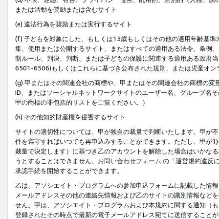
または活動を奨励または含むサイト
(e) 違法行為を奨励または実行するサイト
(f) 子どもを対象にした、もしくは13歳もしくはその他の適用年齢
集、使用または公開するサイト、またはすべての適用ある法令、条例、
制ルール、判決、判断、または子どもの保護に関連する適用ある政府当局の要
6501-6506)もしくはこれらに基づき公布された規則、または児童オ
(g) 甲またはその関連会社の商標や、甲またはその関連会社の商標の
ID、またはソーシャルネットワークサイトのユーザー名、グループ名
甲の商標の非包括的リストをご覧ください。）
(h) その他知的財産権を侵害するサイト
サイトの適切性については、甲が独自の裁量で判断いたします。甲が不
件を遵守すればいつでも再申込みすることができます。ただし、甲が1)
裁量で決定します）に基づき乙のアカウントを解除した場合はいかなる
うとすることはできません。
お問い合わせフォーム
の「運営規約違反に
承認手続を開始することができます。
乙は、アソシエイト・プログラムへの参加申込フォームに記載した情報
メールアドレスその他の連絡先情報および乙のサイトの識別情報などを
せん。甲は、アソシエイト・プログラムおよび本規約に関する通知（も
登録されたその時点で最新の電子メールアドレス宛てに送信することが