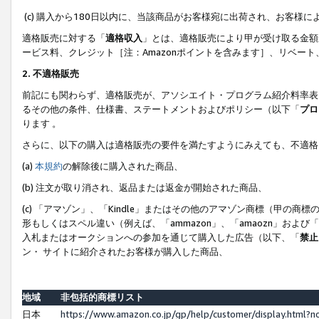
(c) 購入から180日以内に、当該商品がお客様宛に出荷され、お客
適格販売に対する「
適格収入
」とは、適格販売により甲が受け取る金額
ービス料、クレジット［注：Amazonポイントを含みます］、リベー
2. 不適格販売
前記にも関わらず、適格販売が、アソシエイト・プログラム紹介料率表
るその他の条件、仕様書、ステートメントおよびポリシー（以下「
プロ
ります 。
さらに、以下の購入は適格販売の要件を満たすようにみえても、不適格
(a)
本規約
の解除後に購入された商品、
(b) 注文が取り消され、返品または返金が開始された商品、
(c) 「アマゾン」、「Kindle」またはその他のアマゾン商標（甲
形もしくはスペル違い（例えば、「ammazon」、「amaozn」およ
入札またはオークションへの参加を通じて購入した広告（以下、「
禁止
ン・ サイトに紹介されたお客様が購入した商品、
地域
非包括的商標リスト
日本
https://www.amazon.co.jp/gp/help/customer/display.html