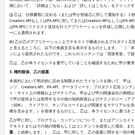
例において、「詳細はこちら」および「詳しくはこちら」をクリックす
(j) 乙は、仕様書類に定める（または甲が別途乙に対して通知する）
Creators APIもしくはPA APIに対してまたはCreators APIもしく
はPA APIにリクエスト送信を行うアプリケーションを作成し公開し
ーにも適用されます。
(k) 乙が乙のアプリケーション上でテキストで構成されるプロダクト
と見えるところに、以下の免責文言を表示するものとします。「［「本
ンにより提供されたものです。これらのコンテンツは「現状有姿」で提
乙は、乙が本ライセンスを遵守していることを確認するために甲が要求
3. 権利留保、乙の提案
本規約において明示的に定める制限されたライセンスを除いて、甲は、
ンツ、Creators API、PA API、データフィード、プロダクト
ト・サイト上の情報およびマテリアル、甲および甲の関連会社の商標お
て甲が提供または使用するその他の知的財産およびテクノロジー（アプ
（SDK）、ライブラリ、サンプルコードおよび関連するマテリアルを
権を含みます。）を留保するものとし、乙は、本ライセンスに基づきこ
乙が甲に対し、プログラム・コンテンツについて、またはアソシエイト
テキストまたはその他の情報もしくはコンテンツを提供した場合、また
案
」と総称します。）、乙は、甲に対して、乙の提案に関する一切の権