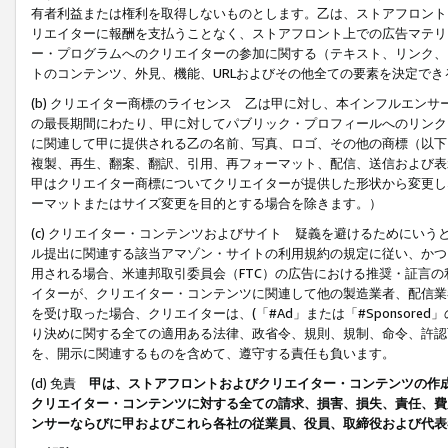
有者利益または権利を取得しないものとします。乙は、ストアフロントに
リエイターに報酬を支払うことなく、ストアフロント上での広告マテリア
ー・プログラムへのクリエイターの参加に関する（テキスト、リンク、
トのコンテンツ、外見、機能、URLおよびその他全ての要素を決定で
(b) クリエイター商標のライセンス 乙は甲に対し、本インフルエン
の最長期間にわたり、甲に対してパブリック・プロフィールへのリンク
に関連して甲に提供される乙の名前、写真、ロゴ、その他の商標（以下
複製、再生、翻案、翻訳、引用、再フォーマット、配信、送信および表
甲はクリエイター商標についてクリエイターが提供した形状から変更し
ーマットまたはサイズ変更を目的とする場合を除きます。）
(c) クリエイター・コンテンツおよびサイト 疑義を避けるためにい
ル提出に関連する該当アマゾン・サイトの利用規約の規定に従い、かつ、
用される場合、米連邦取引委員会（FTC）の広告における推奨・証言
イターが、クリエイター・コンテンツに関連して他の製造業者、配信業
を受け取った場合、クリエイターは、(「#Ad」または「#Sponsor
り決めに関する全ての適用ある法律、政省令、規則、規制、命令、許認
を、開示に関連するものを含めて、遵守する責任も負います。
(d) 免責
甲は、ストアフロントおよびクリエイター・コンテンツの作
クリエイター・コンテンツに対する全ての請求、損害、損失、責任、費
ンサーならびに甲およびこれら各社の従業員、役員、取締役および代表