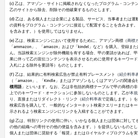
(c) 乙は、アマゾン・サイトに掲載されなくなったプログラム・コン
乙のサイトから除去、削除その他破棄するものとします。
(d) 乙は、ある個人または企業による製品、サービス、当事者または
の資料をプログラム・コンテンツに接近して配置することを含みます。
を含みます。）を使用してはなりません。
(e) 乙は、検索エンジンにおいて使用するために、アマゾン商標（
商標
「ammazon」、「amaozn」および「kindel」など）を購入
ん。当該検索エンジンが除外機能を有する場合、甲の要請があれば、甲
果に伴って乙の宣伝コンテンツを表示させるために使用するキーワード
入札による除外を要請等）ものとします。
(f) 乙は、結果的に有料検索広告が禁止有料プレースメント（
紹介料率
（「amazon」、「Kindle」またはアマゾンもしくはアマゾンの
標用語
」といいます。なお、乙は非包括的商標テーブルで甲の商標の非
上でのキーワード・オークションに参加しないものとします。乙が
本規
り、直接またはリダイレクト・リンク（
紹介料率表
で定義します。）を
検索広告を購入して、一般的なインターネット検索クエリーまたはキー
示されるよう検索エンジンにリンクを入稿することができます。
(g) 乙は、特別リンクの使用に伴い、いかなる個人または団体に対し
の他の組織への寄付その他の便益を含みます。）を提供しないものとし
個人または団体に奨励する「報奨」またはロイヤルティプログラムを実