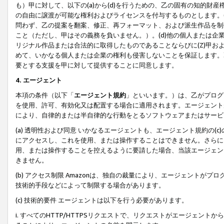
も）甲に対して、以下の(a)から(d)を行うための、乙の固有の知的
の自由に譲渡が可能な権利およびライセンスを付与するものとします。(
問わず、乙の提案を翻案、修正、再フォーマット、および派生作品を制
こと（ただし、甲はその義務を負いません。）。(d)他の個人または企
リジナル作品または合法的に取得したものであることならびに(Z)甲
めて、いかなる個人または企業の権利も侵害しないことを保証します。
要とする支援を甲に対して提供することに同意します。
4. エージェント
本項の条件（以下「
エージェント規約
」といいます。）は、乙がプログ
を使用、許可、有効化又は配置する場合に適用されます。エージェント
により、自律的または半自律的な行動をとるソフトウェアまたはサービ
(a) 透明性および同意 いかなるエージェントも、エージェント規約の
にアクセスし、これを使用、または操作することはできません。さらに、
用、または操作することを控えるように要請した場合、当該エージェン
きません。
(b) アクセス制限 Amazonは、独自の裁量により、エージェント
技術的手段などによって制限する場合があります。
(c) 技術的要件 エージェントは以下を行う必要があります。
i. すべてのHTTP/HTTPSリクエストで、リクエストがエージェ