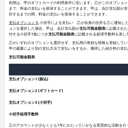
利用は、甲のギフトカードの利用条件に従います。乙がこのオプション
まで、料金の支払いを留保することができます。甲は、合計支払額が支
択するまでの間、料金の支払いを留保することができます。
支払オプション 3:
小切手による支払い 乙が自身の住所を乙に通知し
ョンを選択した場合、甲は、合計支払額が
支払可能金額表
に記載された
付する小切手1枚につき
支払可能金額表
に記載される処理手数料を差し
乙がいずれのオプションも選択せず、支払用の有効な情報も登録してい
甲の裁量により別の支払方法で支払いをするか、獲得した紹介料の支払
支払可能金額表
支払オプション1 (振込)
支払オプション2 (ギフトカード)
支払オプション3 (小切手)
小切手処理手数料
乙のアカウントが少なくとも1年にわたっていかなる実質的な活動を行