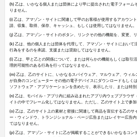
(h) 乙は、いかなる個人または団体により甲に提出された電子フォー
りません。
(i) 乙は、アマゾン・サイトに関連して甲のお客様が使用するアカウ
請、収集、取得、保存、キャッシュ、もしくは使用してはなりません。
(j) 乙は、アマゾン・サイトのボタン、リンクその他の機能を、変更
(k) 乙は、他の個人または団体を代理して、アマゾン・サイトにおい
行為をするのを承認、支援または奨励してはなりません。
(l) 乙は、甲と乙との関係について、または何らかの機能もしくは取
理的可能性のある行為を行ってはなりません。
(m) 乙は、乙のサイトに、いかなるスパイウェア、マルウェア、ウィ
が自身のコンピューター その他の電子デバイスにダウンロードもしく
ソフトウェア・アプリケーションを含めたり、表示したり、または特別
(n) 乙は、モバイル・アプリ内に組み込まれたアプリ内ウェブブラウザ
イトの中でフレーム化してはなりません。ただし、乙のサイト上で参加
(o) 乙は、乙のサイト上の素材と密接に関連して商品を宣伝する乙の
ー・ウィンドウ、トランジショナル・ページ広告またはレイヤー広告内
てはなりません。
(p) 乙は、アマゾン・サイトに乙が掲載することができるいかなるコ