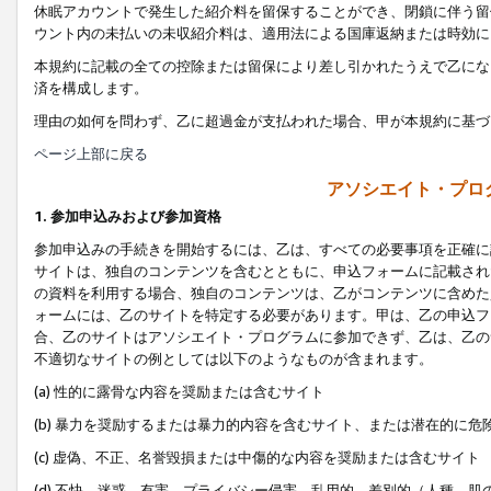
休眠アカウントで発生した紹介料を留保することができ、閉鎖に伴う留
ウント内の未払いの未収紹介料は、適用法による国庫返納または時効に
本規約に記載の全ての控除または留保により差し引かれたうえで乙にな
済を構成します。
理由の如何を問わず、乙に超過金が支払われた場合、甲が本規約に基づ
ページ上部に戻る
アソシエイト・プロ
1. 参加申込みおよび参加資格
参加申込みの手続きを開始するには、乙は、すべての必要事項を正確に
サイトは、独自のコンテンツを含むとともに、申込フォームに記載され
の資料を利用する場合、独自のコンテンツは、乙がコンテンツに含めた
ォームには、乙のサイトを特定する必要があります。甲は、乙の申込フ
合、乙のサイトはアソシエイト・プログラムに参加できず、乙は、乙の
不適切なサイトの例としては以下のようなものが含まれます。
(a) 性的に露骨な内容を奨励または含むサイト
(b) 暴力を奨励するまたは暴力的内容を含むサイト、または潜在的に
(c) 虚偽、不正、名誉毀損または中傷的な内容を奨励または含むサイト
(d) 不快、迷惑、有害、プライバシー侵害、乱用的、差別的（人種、