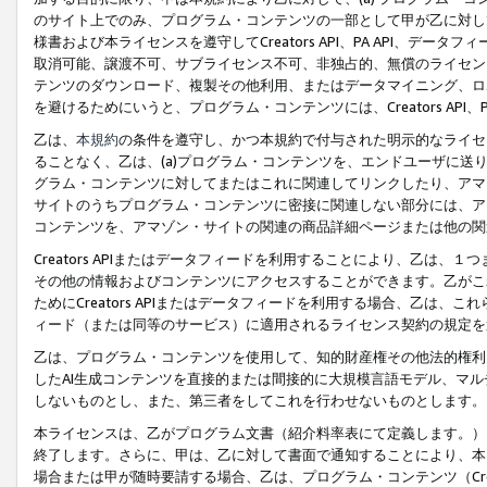
のサイト上でのみ、プログラム・コンテンツの一部として甲が乙に対し
様書および本ライセンスを遵守してCreators API、PA API、
取消可能、譲渡不可、サブライセンス不可、非独占的、無償のライセン
テンツのダウンロード、複製その他利用、またはデータマイニング、ロ
を避けるためにいうと、プログラム・コンテンツには、Creators AP
乙は、
本規約
の条件を遵守し、かつ本規約で付与された明示的なライセ
ることなく、乙は、(a)プログラム・コンテンツを、エンドユーザに
グラム・コンテンツに対してまたはこれに関連してリンクしたり、アマ
サイトのうちプログラム・コンテンツに密接に関連しない部分には、ア
コンテンツを、アマゾン・サイトの関連の商品詳細ページまたは他の関
Creators APIまたはデータフィードを利用することにより、乙は、
その他の情報およびコンテンツにアクセスすることができます。乙がこ
ためにCreators APIまたはデータフィードを利用する場合、乙は、こ
ィード（または同等のサービス）に適用されるライセンス契約の規定を
乙は、プログラム・コンテンツを使用して、知的財産権その他法的権利
したAI生成コンテンツを直接的または間接的に大規模言語モデル、マ
しないものとし、また、第三者をしてこれを行わせないものとします。
本ライセンスは、乙がプログラム文書（紹介料率表にて定義します。）
終了します。さらに、甲は、乙に対して書面で通知することにより、本
場合または甲が随時要請する場合、乙は、プログラム・コンテンツ（Cre