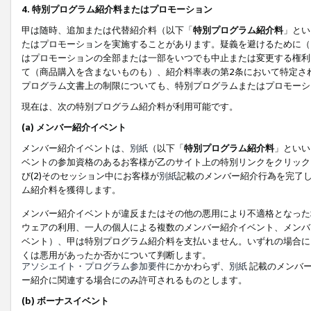
4. 特別プログラム紹介料またはプロモーション
甲は随時、追加または代替紹介料（以下「
特別プログラム紹介料
」とい
たはプロモーションを実施することがあります。疑義を避けるために（
はプロモーションの全部または一部をいつでも中止または変更する権利
て（商品購入を含まないものも）、紹介料率表の第2条において特定さ
プログラム文書上の制限についても、特別プログラムまたはプロモーシ
現在は、次の特別プログラム紹介料が利用可能です。
(a) メンバー紹介イベント
メンバー紹介イベントは、
別紙
（以下「
特別プログラム紹介料
」といい
ベントの参加資格のあるお客様が乙のサイト上の特別リンクをクリック
び(2)そのセッション中にお客様が
別紙
記載のメンバー紹介行為を完了
ム紹介料を獲得します。
メンバー紹介イベントが違反またはその他の悪用により不適格となった
ウェアの利用、一人の個人による複数のメンバー紹介イベント、メンバ
ベント）、甲は特別プログラム紹介料を支払いません。いずれの場合に
くは悪用があったか否かについて判断します。
アソシエイト・プログラム参加要件
にかかわらず、
別紙
記載のメンバー
ー紹介に関連する場合にのみ許可されるものとします。
(b) ボーナスイベント