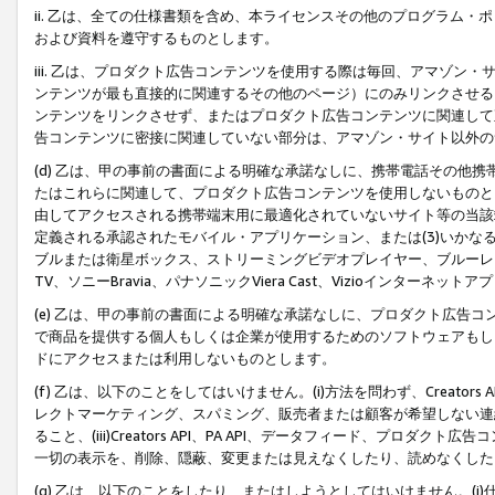
ii. 乙は、全ての仕様書類を含め、本ライセンスその他のプログラム
および資料を遵守するものとします。
iii. 乙は、プロダクト広告コンテンツを使用する際は毎回、アマゾ
ンテンツが最も直接的に関連するその他のページ）にのみリンクさせる
ンテンツをリンクさせず、またはプロダクト広告コンテンツに関連して
告コンテンツに密接に関連していない部分は、アマゾン・サイト以外の
(d) 乙は、甲の事前の書面による明確な承諾なしに、携帯電話その他
たはこれらに関連して、プロダクト広告コンテンツを使用しないものと
由してアクセスされる携帯端末用に最適化されていないサイト等の当該端
定義される承認されたモバイル・アプリケーション、または(3)いか
ブルまたは衛星ボックス、ストリーミングビデオプレイヤー、ブルーレイ
TV、ソニーBravia、パナソニックViera Cast、Vizioインター
(e) 乙は、甲の事前の書面による明確な承諾なしに、プロダクト広告
で商品を提供する個人もしくは企業が使用するためのソフトウェアもしくはその
ドにアクセスまたは利用しないものとします。
(f) 乙は、以下のことをしてはいけません。(i)方法を問わず、Creator
レクトマーケティング、スパミング、販売者または顧客が希望しない連
ること、(iii)Creators API、PA API、データフィード、プ
一切の表示を、削除、隠蔽、変更または見えなくしたり、読めなくした
(g) 乙は、以下のことをしたり、またはしようとしてはいけません。(