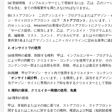
(a) 登録情報 インフルエンサーとして登録するには、乙は、乙のソ
可を含む、全ての情報要件を満たさなければなりません。
(b) ストアフロント このアソシエイト・プログラムまたはアマゾン
ン・サイトのストアフロント（以下「
ストアフロント
」といいます。）
のセッションは、Amazonのお客様が乙のストアフロントにクリック
「サービス提供」に相当します。乙は、アソシエイト・プログラムまた
真、編集物、リスト、コメント、デジタルビデオ、またはその他のデー
要件第1条または
アマゾンコミュニティガイドライン
に定める基準に違
2.
オンサイトでの使用
(a)使用時の裁量、削除する権利 甲は、インフルエンサー・プログラ
により甲の判断で）クリエイター・コンテンツを使用できますが、その
コンテンツの一部または全部を拒否、削除、停止または復元する権利を
(b)報酬 甲がアマゾン・サイト内で使用するクリエイター・コンテン
「
オンサイト紹介料
」といいます。）を獲得します。該当するアマゾン
当アマゾン・サイトに専用のストアIDを有するクリエイターとして登
3.
権利の留保、クリエイター商標の使用、免責
(a) 権利の留保
甲は、本規約またはその他に基づき、ストアフロント、ストアフロント
関するまたはこれらに対する全ての権利、権原および利益（知的財産権