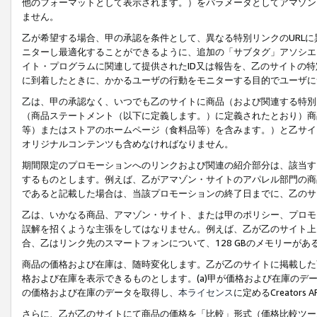
他のフォーマットとして表示されます。）をパラメータとしてアマゾン
ません。
乙が希望する場合、甲の承認を条件として、異なる特別リンクのURL
ニターし最適化することができるように、追加の「サブタグ」アソシエ
イト・プログラムに関連して提供されたID又は報告を、乙のサイトの
に到着したときに、かかるユーザの行動をモニターする目的でユーザに
乙は、甲の承認なく、いつでも乙のサイトに商品（および関連する特別
（商品ステートメント（以下に定義します。）に定義されたとおり）商
等）またはストアのホームページ（食料品等）を含みます。）と乙サイ
オリジナルコンテンツも含めなければなりません。
期間限定のプロモーションへのリンクおよび関連の紹介部分は、該当す
するものとします。例えば、乙がアマゾン・サイトのアパレル部門の商
であると記載した場合は、当該プロモーションの終了日までに、乙のサ
乙は、いかなる商品、アマゾン・サイト、または甲のポリシー、プロモ
誤解を招くような主張をしてはなりません。例えば、乙が乙のサイト上に
合、乙はリンク先のスマートフォンについて、128 GBのメモリーが
商品の価格および在庫は、随時変化します。乙が乙のサイトに掲載した
格および在庫を表示できるものとします。(a)甲が価格および在庫のデータを
の価格および在庫のデータを取得し、
本ライセンス
に定めるCreator
さらに、乙が乙のサイトにて商品の価格を「比較」形式（価格比較ツー