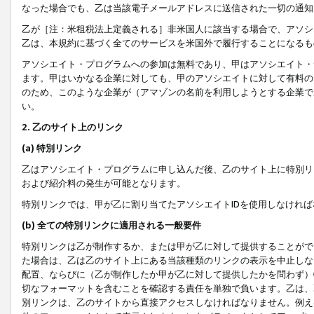
なった場合でも、乙は当該電子メールアドレスに送信された一切の通知
乙が［注：米租税法上定義される］非米国人に該当する場合で、アソシ
乙は、本規約に基づく全てのサービスを米国外で履行することになるも
アソシエイト・プログラムへの参加は無料であり、甲はアソシエイト・
ます。甲はいかなる企業に対しても、甲のアソシエイトに対して有料の
のため、このような企業が（アマゾンの名前を利用しようとする企業で
い。
2. 乙のサイト上のリンク
(a) 特別リンク
乙はアソシエイト・プログラムに申し込んだ後、乙のサイト上に特別リ
および紹介料の発生が可能となります。
特別リンクでは、甲が乙に割り当てたアソシエイトIDを使用しなけれ
(b) 全ての特別リンクに適用される一般要件
特別リンクは乙が制作するか、または甲が乙に対して提供することがで
た場合は、乙は乙のサイト上にある当該種類のリンクの表示を中止しな
配置、ならびに（乙が制作したか甲が乙に対して提供したかを問わず）
切なフォーマットを含むことを確認する責任を単独で負います。乙は、
別リンクは、乙のサイトから直接アクセスしなければなりません。例えば、