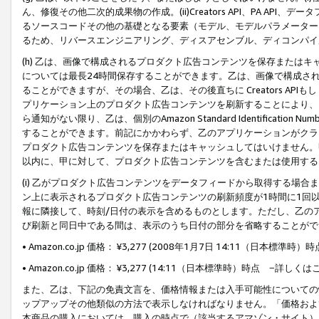
ん、修復その他二次的成果物の作成。(ii)Creators API、PA 
るソースコードその他の基礎となる要素（モデル、モデルパラメーター
るため、リバースエンジニアリング、ディスアセンブル、ディコンパイ
(h) 乙は、画像で構成されるプロダクト広告コンテンツを保存または
については最長24時間保存することができます。乙は、画像で構成さ
ることができますが、その場合、乙は、その後直ちに Creators AP
プリケーション上のプロダクト広告コンテンツを刷新することにより、
ら通知がない限り、乙は、個別のAmazon Standard Identification Nu
することができます。前記にかかわらず、乙のアプリケーションがクラ
プロダクト広告コンテンツを保存またはキャッシュしてはいけません。
以内に、甲に対して、プロダクト広告コンテンツを含むまたは使用する
(i) 乙がプロダクト広告コンテンツをデータフィードから取得する場合または
ン上に表示されるプロダクト広告コンテンツの刷新頻度が1時間に1回
報に隣接して、時刻/日付の表示を含めるものとします。ただし、乙の
び刷新と同日中である間は、表示のうち日付の部分を省略することがで
• Amazon.co.jp 価格： ¥3,277 (2008年1月7日 14:11（日本標準
• Amazon.co.jp 価格： ¥3,277 (14:11（日本標準時）時点 −詳しくは
また、乙は、下記の免責文言を、価格情報または入手可能性についての
ップアップその他類似の方法で表示しなければなりません。「価格およ
本商品の購入においては、購入の時点で（該当するアマゾン・サイト）