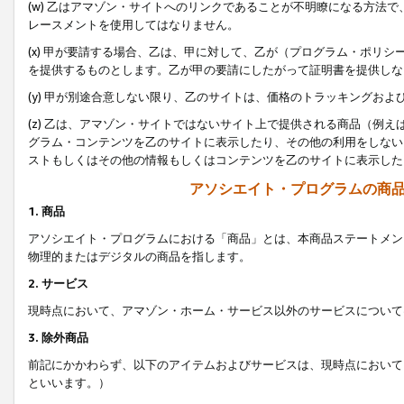
(w) 乙はアマゾン・サイトへのリンクであることが不明瞭になる方法
レースメントを使用してはなりません。
(x) 甲が要請する場合、乙は、甲に対して、乙が（プログラム・ポリ
を提供するものとします。乙が甲の要請にしたがって証明書を提供しな
(y) 甲が別途合意しない限り、乙のサイトは、価格のトラッキングお
(z) 乙は、アマゾン・サイトではないサイト上で提供される商品（例
グラム・コンテンツを乙のサイトに表示したり、その他の利用をしない
ストもしくはその他の情報もしくはコンテンツを乙のサイトに表示した
アソシエイト・プログラムの商
1. 商品
アソシエイト・プログラムにおける「商品」とは、本商品ステートメン
物理的またはデジタルの商品を指します。
2. サービス
現時点において、アマゾン・ホーム・サービス以外のサービスについて
3. 除外商品
前記にかかわらず、以下のアイテムおよびサービスは、現時点において
といいます。）