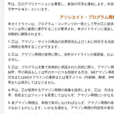
甲は、乙のアプリケーションを審査し、参加の可否を通知します。
本規
リケーション
」といいます。
アソシエイト・プログラム商
本ガイドラインは、プログラム・コンテンツの一部として甲が乙に提供
ラインは常に厳密に遵守することが要求され、本ガイドラインに違反し
自動的に解除されます。
1. 乙は、アマゾン・サイトの商品の在庫状況およびこれに対応する
ン商標を使用することができます。
2. 乙は、アマゾン商標の使用に際し、(i)本ガイドラインの最新版、およ
ません。
3. 乙は、プログラム文書で具体的に承認された目的に限り、アマゾン
(ii)甲、甲の商品もしくは甲のサービスを毀損する方法、(iii)アマ
方法または(iv)オフラインの素材または電子メール（印刷物、郵便、S
用または表示してはなりません。
4. 甲は、乙が使用するアマゾン商標の画像を提供します。乙は、方
率、色彩またはフォントを変更してはならず、アマゾン商標にいかなる
5. 各アマゾン商標は、単独で表示しなければならず、アマゾン商標
スをおくものとします。いかなる場合も、アマゾン商標の判読性や表示