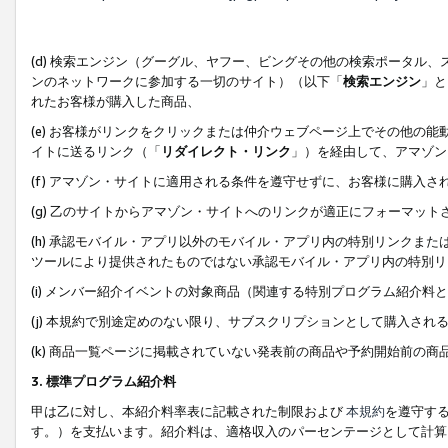
(d) 検索エンジン（グーグル、ヤフー、ビングその他の検索ポータル
ンのネットワークに参加する一切のサイト）（以下「
検索エンジン
」と
れたお客様が購入した商品、
(e) お客様がリンクをクリックまたは仲介ウェブページ上でその他の
イトに送るリンク（「
リダイレクト・リンク
」）を経由して、アマゾン
(f) アマゾン・サイトに適用される条件を遵守せずに、お客様に購入さ
(g) 乙のサイトからアマゾン・サイトへのリンクが適正にフォーマッ
(h) 承認モバイル・アプリ以外のモバイル・アプリ内の特別リンクまたはC
ツールにより提供されたものではない承認モバイル・アプリ内の特別リ
(i) メンバー紹介イベントの対象商品（関連する特別プログラム紹介料と
(j) 本規約で別途定めのない限り、サブスクリプションとして購入され
(k) 商品一覧ページに掲載されていない発表前の商品や予約開始前の商
3. 標準プログラム紹介料
甲は乙に対し、本紹介料率表に記載された制限および
本規約
を遵守す
す。）を支払います。紹介料は、適格収入のパーセンテージとして計算