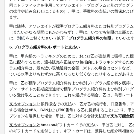
同じトラフィックを使用してアソシエイト・プログラムと別のプログラ
の操作や組み合わせによるもの）、甲は、手数料の支払いの留保および
ます。
甲は随時、アソシエイトが標準プログラム紹介料または特別プログラム
（またいかなる期間にもかかわらず）、甲は、いつでも制限の全部また
は、
別紙
をご覧ください（以下「
プログラム紹介料の制限
」といいま
6. プログラム紹介料のレポートと支払い
甲は、甲内部のトラッキングのために、および乙が当該月に獲得した標
乙に配布するため、適格販売を正確かつ包括的にトラッキングするため
ラム紹介料は、最も近い現地通貨の金額（米ドルの場合はセントなど）
ている水準よりもわずかに高くなったり低くなったりすることがありま
甲は、乙が標準プログラム紹介料および特別プログラム紹介料を獲得し
ゾン・サイトの初期設定通貨で標準プログラム紹介料および特別プログ
いを受け取ることもできます。これを選択する場合、乙は、為替レート
支払オプション1:
銀行振込での支払い 乙が乙の銀行名、口座番号、ア
する場合はABA、IBANおよびBIC番号）を乙に提供することにより
プションを選択した場合、甲は、乙に対する合計支払額が
支払可能金額
支払オプション2:
Amazonギフトカードでの支払い 甲は乙に対し、
のギフトカードを送付します。ギフトカードは、獲得した紹介料相当の