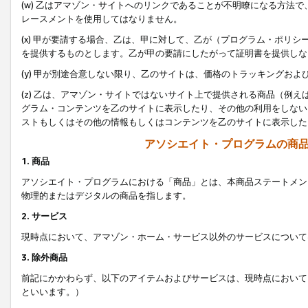
(w) 乙はアマゾン・サイトへのリンクであることが不明瞭になる方法
レースメントを使用してはなりません。
(x) 甲が要請する場合、乙は、甲に対して、乙が（プログラム・ポリ
を提供するものとします。乙が甲の要請にしたがって証明書を提供しな
(y) 甲が別途合意しない限り、乙のサイトは、価格のトラッキングお
(z) 乙は、アマゾン・サイトではないサイト上で提供される商品（例
グラム・コンテンツを乙のサイトに表示したり、その他の利用をしない
ストもしくはその他の情報もしくはコンテンツを乙のサイトに表示した
アソシエイト・プログラムの商
1. 商品
アソシエイト・プログラムにおける「商品」とは、本商品ステートメン
物理的またはデジタルの商品を指します。
2. サービス
現時点において、アマゾン・ホーム・サービス以外のサービスについて
3. 除外商品
前記にかかわらず、以下のアイテムおよびサービスは、現時点において
といいます。）