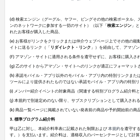
(d) 検索エンジン（グーグル、ヤフー、ビングその他の検索ポータル
ンのネットワークに参加する一切のサイト）（以下「
検索エンジン
」と
れたお客様が購入した商品、
(e) お客様がリンクをクリックまたは仲介ウェブページ上でその他の
イトに送るリンク（「
リダイレクト・リンク
」）を経由して、アマゾン
(f) アマゾン・サイトに適用される条件を遵守せずに、お客様に購入さ
(g) 乙のサイトからアマゾン・サイトへのリンクが適正にフォーマッ
(h) 承認モバイル・アプリ以外のモバイル・アプリ内の特別リンクまたはC
ツールにより提供されたものではない承認モバイル・アプリ内の特別リ
(i) メンバー紹介イベントの対象商品（関連する特別プログラム紹介料と
(j) 本規約で別途定めのない限り、サブスクリプションとして購入され
(k) 商品一覧ページに掲載されていない発表前の商品や予約開始前の商
3. 標準プログラム紹介料
甲は乙に対し、本紹介料率表に記載された制限および
本規約
を遵守す
す。）を支払います。紹介料は、適格収入のパーセンテージとして計算