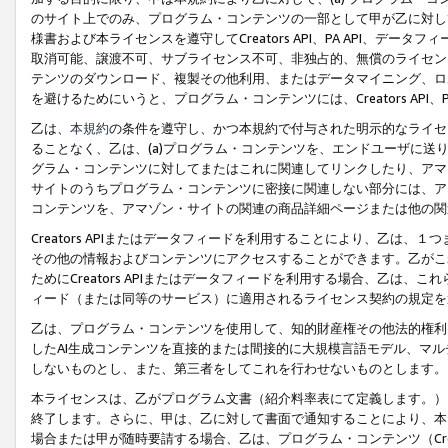
のサイト上でのみ、プログラム・コンテンツの一部として甲が乙に対し
様書および本ライセンスを遵守してCreators API、PA API、
取消可能、譲渡不可、サブライセンス不可、非独占的、無償のライセン
テンツのダウンロード、複製その他利用、またはデータマイニング、ロ
を避けるためにいうと、プログラム・コンテンツには、Creators AP
乙は、
本規約
の条件を遵守し、かつ本規約で付与された明示的なライセ
ることなく、乙は、(a)プログラム・コンテンツを、エンドユーザに
グラム・コンテンツに対してまたはこれに関連してリンクしたり、アマ
サイトのうちプログラム・コンテンツに密接に関連しない部分には、ア
コンテンツを、アマゾン・サイトの関連の商品詳細ページまたは他の関
Creators APIまたはデータフィードを利用することにより、乙は、
その他の情報およびコンテンツにアクセスすることができます。乙がこ
ためにCreators APIまたはデータフィードを利用する場合、乙は、こ
ィード（または同等のサービス）に適用されるライセンス契約の規定を
乙は、プログラム・コンテンツを使用して、知的財産権その他法的権利
したAI生成コンテンツを直接的または間接的に大規模言語モデル、マ
しないものとし、また、第三者をしてこれを行わせないものとします。
本ライセンスは、乙がプログラム文書（紹介料率表にて定義します。）
終了します。さらに、甲は、乙に対して書面で通知することにより、本
場合または甲が随時要請する場合、乙は、プログラム・コンテンツ（Cre