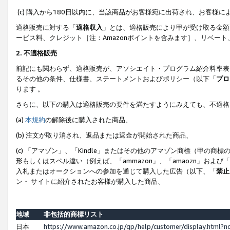
(c) 購入から180日以内に、当該商品がお客様宛に出荷され、お客
適格販売に対する「
適格収入
」とは、適格販売により甲が受け取る金額
ービス料、クレジット［注：Amazonポイントを含みます］、リベー
2. 不適格販売
前記にも関わらず、適格販売が、アソシエイト・プログラム紹介料率表
るその他の条件、仕様書、ステートメントおよびポリシー（以下「
プロ
ります 。
さらに、以下の購入は適格販売の要件を満たすようにみえても、不適格
(a)
本規約
の解除後に購入された商品、
(b) 注文が取り消され、返品または返金が開始された商品、
(c) 「アマゾン」、「Kindle」またはその他のアマゾン商標（甲
形もしくはスペル違い（例えば、「ammazon」、「amaozn」およ
入札またはオークションへの参加を通じて購入した広告（以下、「
禁止
ン・ サイトに紹介されたお客様が購入した商品、
地域
非包括的商標リスト
日本
https://www.amazon.co.jp/gp/help/customer/display.html