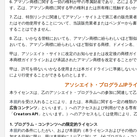
6. アマゾン商標に関する一切の権利が甲の専属財産であり、乙によ
す。乙は、アマゾン商標に関する甲の権利または所有権に抵触するいか
7. 乙は、特別リンクに関連してアマゾン・サイト上で第三者の販売
たはその他使用することについて、当該販売業者またはベンダーから書
することはできません。
8. 乙は、いかなる管轄においても、アマゾン商標に紛らわしいほど
おいても、アマゾン商標に紛らわしいほど類似する商標、ドメイン名、
甲は、アソシエイト・サイトに改定のお知らせまたは改定後の商標ガイ
本商標ガイドラインおよび承認されたアマゾン商標を改定することがで
甲は、許可を得ないいかなる使用または本ガイドラインに準拠しないい
により行使することができるものとします。
アソシエイト・プログラムIPラ
本ライセンスは、乙のアソシエイト・プログラムへの参加に関連して乙
本規約
を受け入れることにより、または、本商品に関する一定の種類の
広告コンテンツ
」といいます。）へのアクセスおよび利用ができる専有
「
Creators API
」といいます。）へのアクセスもしくは使用により、
1. プログラム・コンテンツへの限定的ライセンス
本規約
の条件にしたがい、および本規約（本ライセンスおよびその他の
加する目的に限り、甲は本規約により乙に対して、(a) プログラム・コ