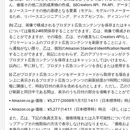
ん、修復その他二次的成果物の作成。(ii)Creators API、PA 
るソースコードその他の基礎となる要素（モデル、モデルパラメーター
るため、リバースエンジニアリング、ディスアセンブル、ディコンパイ
(h) 乙は、画像で構成されるプロダクト広告コンテンツを保存または
については最長24時間保存することができます。乙は、画像で構成さ
ることができますが、その場合、乙は、その後直ちに Creators AP
プリケーション上のプロダクト広告コンテンツを刷新することにより、
ら通知がない限り、乙は、個別のAmazon Standard Identification Nu
することができます。前記にかかわらず、乙のアプリケーションがクラ
プロダクト広告コンテンツを保存またはキャッシュしてはいけません。
以内に、甲に対して、プロダクト広告コンテンツを含むまたは使用する
(i) 乙がプロダクト広告コンテンツをデータフィードから取得する場合または
ン上に表示されるプロダクト広告コンテンツの刷新頻度が1時間に1回
報に隣接して、時刻/日付の表示を含めるものとします。ただし、乙の
び刷新と同日中である間は、表示のうち日付の部分を省略することがで
• Amazon.co.jp 価格： ¥3,277 (2008年1月7日 14:11（日本標準
• Amazon.co.jp 価格： ¥3,277 (14:11（日本標準時）時点 −詳しくは
また、乙は、下記の免責文言を、価格情報または入手可能性についての
ップアップその他類似の方法で表示しなければなりません。「価格およ
本商品の購入においては、購入の時点で（該当するアマゾン・サイト）