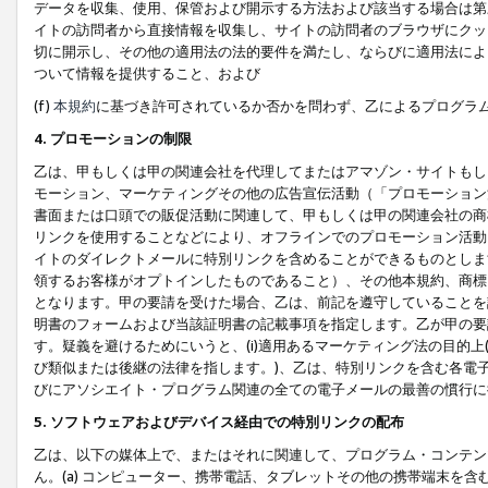
データを収集、使用、保管および開示する方法および該当する場合は第
イトの訪問者から直接情報を収集し、サイトの訪問者のブラウザにクッ
切に開示し、その他の適用法の法的要件を満たし、ならびに適用法によ
ついて情報を提供すること、および
(f)
本規約
に基づき許可されているか否かを問わず、乙によるプログラ
4. プロモーションの制限
乙は、甲もしくは甲の関連会社を代理してまたはアマゾン・サイトもし
モーション、マーケティングその他の広告宣伝活動（「プロモーション
書面または口頭での販促活動に関連して、甲もしくは甲の関連会社の商
リンクを使用することなどにより、オフラインでのプロモーション活動
イトのダイレクトメールに特別リンクを含めることができるものとしま
領するお客様がオプトインしたものであること）、その他本規約、商標
となります。甲の要請を受けた場合、乙は、前記を遵守していることを
明書のフォームおよび当該証明書の記載事項を指定します。乙が甲の要
す。疑義を避けるためにいうと、(i)適用あるマーケティング法の目的上(例
び類似または後継の法律を指します。)、乙は、特別リンクを含む各電子
びにアソシエイト・プログラム関連の全ての電子メールの最善の慣行に
5. ソフトウェアおよびデバイス経由での特別リンクの配布
乙は、以下の媒体上で、またはそれに関連して、プログラム・コンテン
ん。(a) コンピューター、携帯電話、タブレットその他の携帯端末を