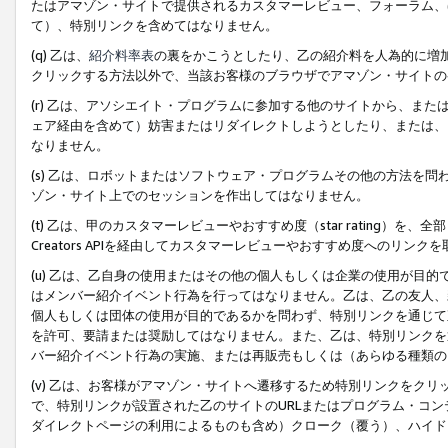
たはアマゾン・サイトで提供されるカスタマーレビュー、フォーラム、
て）、特別リンクを含めてはなりません。
(q) 乙は、
紹介料率表
の裏をかこうとしたり、乙の紹介料を人為的に増
クリックする方法以外で、当該お客様のブラウザでアマゾン・サイトの
(r) 乙は、アソシエイト・プログラムに参加する他のサイトから、ま
ェア経由を含めて）妨害またはリダイレクトしようとしたり、または、
なりません。
(s) 乙は、ロボットまたはソフトウェア・プログラムその他の方法を
ゾン・サイト上でのセッションを作出してはなりません。
(t) 乙は、甲のカスタマーレビューやおすすめ度（star rating
Creators APIを経由してカスタマーレビューやおすすめ度へのリンク
(u) 乙は、乙自身の使用またはその他の個人もしくは企業の使用が目
はメンバー紹介イベント行為を行ってはなりません。乙は、乙の友人、
個人もしくは団体の使用が目的であるかを問わず、特別リンクを通じて
を許可、要請または奨励してはなりません。また、乙は、特別リンクを
バー紹介イベント行為の実施、または再販売もしくは（あらゆる種類の
(v) 乙は、お客様がアマゾン・サイトへ遷移するため特別リンクをク
で、特別リンクが設置された乙のサイトのURLまたはプログラム・コ
ダイレクトページの利用によるものも含め）クローク（覆う）、ハイド