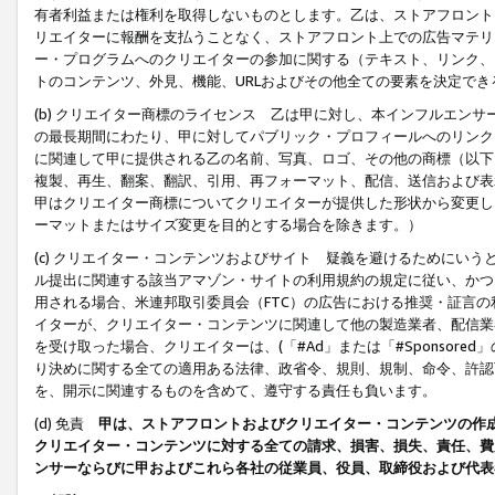
有者利益または権利を取得しないものとします。乙は、ストアフロントに
リエイターに報酬を支払うことなく、ストアフロント上での広告マテリア
ー・プログラムへのクリエイターの参加に関する（テキスト、リンク、
トのコンテンツ、外見、機能、URLおよびその他全ての要素を決定で
(b) クリエイター商標のライセンス 乙は甲に対し、本インフルエン
の最長期間にわたり、甲に対してパブリック・プロフィールへのリンク
に関連して甲に提供される乙の名前、写真、ロゴ、その他の商標（以下
複製、再生、翻案、翻訳、引用、再フォーマット、配信、送信および表
甲はクリエイター商標についてクリエイターが提供した形状から変更し
ーマットまたはサイズ変更を目的とする場合を除きます。）
(c) クリエイター・コンテンツおよびサイト 疑義を避けるためにい
ル提出に関連する該当アマゾン・サイトの利用規約の規定に従い、かつ、
用される場合、米連邦取引委員会（FTC）の広告における推奨・証言
イターが、クリエイター・コンテンツに関連して他の製造業者、配信業
を受け取った場合、クリエイターは、(「#Ad」または「#Sponsor
り決めに関する全ての適用ある法律、政省令、規則、規制、命令、許認
を、開示に関連するものを含めて、遵守する責任も負います。
(d) 免責
甲は、ストアフロントおよびクリエイター・コンテンツの作
クリエイター・コンテンツに対する全ての請求、損害、損失、責任、費
ンサーならびに甲およびこれら各社の従業員、役員、取締役および代表