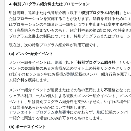
4. 特別プログラム紹介料またはプロモーション
甲は随時、追加または代替紹介料（以下「
特別プログラム紹介料
」とい
たはプロモーションを実施することがあります。疑義を避けるために（
はプロモーションの全部または一部をいつでも中止または変更する権利
て（商品購入を含まないものも）、紹介料率表の第2条において特定さ
プログラム文書上の制限についても、特別プログラムまたはプロモーシ
現在は、次の特別プログラム紹介料が利用可能です。
(a) メンバー紹介イベント
メンバー紹介イベントは、
別紙
（以下「
特別プログラム紹介料
」といい
ベントの参加資格のあるお客様が乙のサイト上の特別リンクをクリック
び(2)そのセッション中にお客様が
別紙
記載のメンバー紹介行為を完了
ム紹介料を獲得します。
メンバー紹介イベントが違反またはその他の悪用により不適格となった
ウェアの利用、一人の個人による複数のメンバー紹介イベント、メンバ
ベント）、甲は特別プログラム紹介料を支払いません。いずれの場合に
くは悪用があったか否かについて判断します。
アソシエイト・プログラム参加要件
にかかわらず、
別紙
記載のメンバー
ー紹介に関連する場合にのみ許可されるものとします。
(b) ボーナスイベント