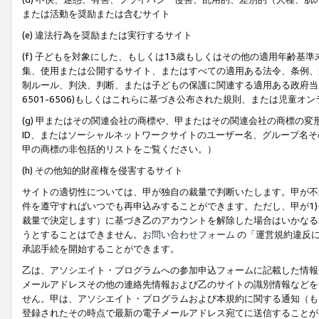
または活動を奨励または含むサイト
(e) 違法行為を奨励または実行するサイト
(f) 子どもを対象にした、もしくは13歳もしくはその他の適用年齢
集、使用または公開するサイト、またはすべての適用ある法令、条例、
制ルール、判決、判断、または子どもの保護に関連する適用ある政府当局の要
6501-6506)もしくはこれらに基づき公布された規則、または児童オ
(g) 甲またはその関連会社の商標や、甲またはその関連会社の商標の
ID、またはソーシャルネットワークサイトのユーザー名、グループ名
甲の商標の非包括的リストをご覧ください。）
(h) その他知的財産権を侵害するサイト
サイトの適切性については、甲が独自の裁量で判断いたします。甲が不
件を遵守すればいつでも再申込みすることができます。ただし、甲が1)
裁量で決定します）に基づき乙のアカウントを解除した場合はいかなる
うとすることはできません。
お問い合わせフォーム
の「運営規約違反に
承認手続を開始することができます。
乙は、アソシエイト・プログラムへの参加申込フォームに記載した情報
メールアドレスその他の連絡先情報および乙のサイトの識別情報などを
せん。甲は、アソシエイト・プログラムおよび本規約に関する通知（も
登録されたその時点で最新の電子メールアドレス宛てに送信することが