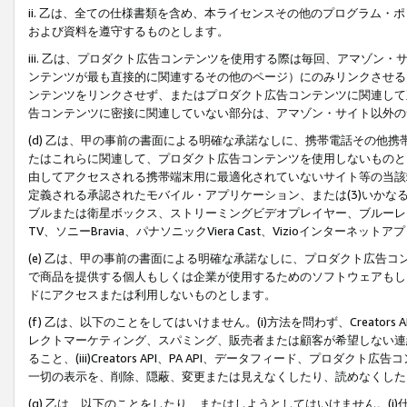
ii. 乙は、全ての仕様書類を含め、本ライセンスその他のプログラム
および資料を遵守するものとします。
iii. 乙は、プロダクト広告コンテンツを使用する際は毎回、アマゾ
ンテンツが最も直接的に関連するその他のページ）にのみリンクさせる
ンテンツをリンクさせず、またはプロダクト広告コンテンツに関連して
告コンテンツに密接に関連していない部分は、アマゾン・サイト以外の
(d) 乙は、甲の事前の書面による明確な承諾なしに、携帯電話その他
たはこれらに関連して、プロダクト広告コンテンツを使用しないものと
由してアクセスされる携帯端末用に最適化されていないサイト等の当該端
定義される承認されたモバイル・アプリケーション、または(3)いか
ブルまたは衛星ボックス、ストリーミングビデオプレイヤー、ブルーレイ
TV、ソニーBravia、パナソニックViera Cast、Vizioインター
(e) 乙は、甲の事前の書面による明確な承諾なしに、プロダクト広告
で商品を提供する個人もしくは企業が使用するためのソフトウェアもしくはその
ドにアクセスまたは利用しないものとします。
(f) 乙は、以下のことをしてはいけません。(i)方法を問わず、Creator
レクトマーケティング、スパミング、販売者または顧客が希望しない連
ること、(iii)Creators API、PA API、データフィード、プ
一切の表示を、削除、隠蔽、変更または見えなくしたり、読めなくした
(g) 乙は、以下のことをしたり、またはしようとしてはいけません。(