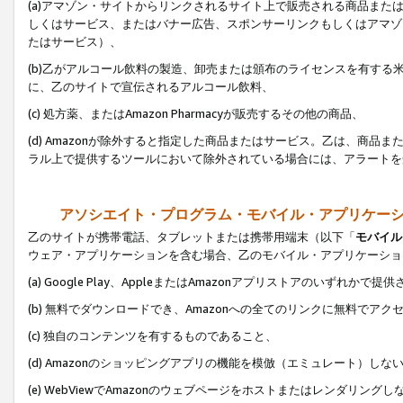
(a)アマゾン・サイトからリンクされるサイト上で販売される商品またはサ
しくはサービス、またはバナー広告、スポンサーリンクもしくはアマゾ
たはサービス）、
(b)乙がアルコール飲料の製造、卸売または頒布のライセンスを有す
に、乙のサイトで宣伝されるアルコール飲料、
(c) 処方薬、またはAmazon Pharmacyが販売するその他の商品、
(d) Amazonが除外すると指定した商品またはサービス。乙は、商品また
ラル上で提供するツールにおいて除外されている場合には、アラートを
アソシエイト・プログラム・モバイル・アプリケー
乙のサイトが携帯電話、タブレットまたは携帯用端末（以下「
モバイル
ウェア・アプリケーションを含む場合、乙のモバイル・アプリケーショ
(a) Google Play、AppleまたはAmazonアプリストアのいずれかで
(b) 無料でダウンロードでき、Amazonへの全てのリンクに無料でアク
(c) 独自のコンテンツを有するものであること、
(d) Amazonのショッピングアプリの機能を模倣（エミュレート）しな
(e) WebViewでAmazonのウェブページをホストまたはレンダリング