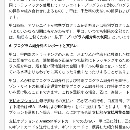
同じトラフィックを使用してアソシエイト・プログラムと別のプログラ
の操作や組み合わせによるもの）、甲は、手数料の支払いの留保および
ます。
甲は随時、アソシエイトが標準プログラム紹介料または特別プログラム
（またいかなる期間にもかかわらず）、甲は、いつでも制限の全部また
は、
別紙
をご覧ください（以下「
プログラム紹介料の制限
」といいま
6. プログラム紹介料のレポートと支払い
甲は、甲内部のトラッキングのために、および乙が当該月に獲得した標
乙に配布するため、適格販売を正確かつ包括的にトラッキングするため
ラム紹介料は、最も近い現地通貨の金額（米ドルの場合はセントなど）
ている水準よりもわずかに高くなったり低くなったりすることがありま
甲は、乙が標準プログラム紹介料および特別プログラム紹介料を獲得し
ゾン・サイトの初期設定通貨で標準プログラム紹介料および特別プログ
いを受け取ることもできます。これを選択する場合、乙は、為替レート
支払オプション1:
銀行振込での支払い 乙が乙の銀行名、口座番号、ア
する場合はABA、IBANおよびBIC番号）を乙に提供することにより
プションを選択した場合、甲は、乙に対する合計支払額が
支払可能金額
支払オプション2:
Amazonギフトカードでの支払い 甲は乙に対し、
のギフトカードを送付します。ギフトカードは、獲得した紹介料相当の