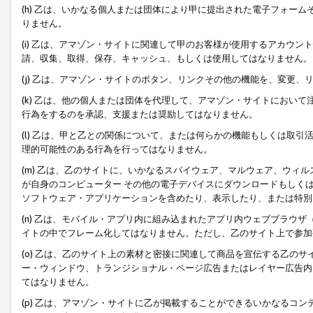
(h) 乙は、いかなる個人または団体により甲に提出された電子フォー
りません。
(i) 乙は、アマゾン・サイトに関連して甲のお客様が使用するアカウ
請、収集、取得、保存、キャッシュ、もしくは使用してはなりません。
(j) 乙は、アマゾン・サイトのボタン、リンクその他の機能を、変更
(k) 乙は、他の個人または団体を代理して、アマゾン・サイトにおい
行為をするのを承認、支援または奨励してはなりません。
(l) 乙は、甲と乙との関係について、または何らかの機能もしくは取
理的可能性のある行為を行ってはなりません。
(m) 乙は、乙のサイトに、いかなるスパイウェア、マルウェア、ウィ
が自身のコンピューター その他の電子デバイスにダウンロードもしく
ソフトウェア・アプリケーションを含めたり、表示したり、または特別
(n) 乙は、モバイル・アプリ内に組み込まれたアプリ内ウェブブラウザ
イトの中でフレーム化してはなりません。ただし、乙のサイト上で参加
(o) 乙は、乙のサイト上の素材と密接に関連して商品を宣伝する乙の
ー・ウィンドウ、トランジショナル・ページ広告またはレイヤー広告内
てはなりません。
(p) 乙は、アマゾン・サイトに乙が掲載することができるいかなるコ