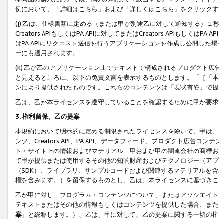
例において、「詳細はこちら」および「詳しくはこちら」をクリックす
(j) 乙は、仕様書類に定める（または甲が別途乙に対して通知する）
Creators APIもしくはPA APIに対してまたはCreators APIもしく
はPA APIにリクエスト送信を行うアプリケーションを作成し公開し
ーにも適用されます。
(k) 乙が乙のアプリケーション上でテキストで構成されるプロダクト
と見えるところに、以下の免責文言を表示するものとします。「［「本
ンにより提供されたものです。これらのコンテンツは「現状有姿」で提
乙は、乙が本ライセンスを遵守していることを確認するために甲が要求
3. 権利留保、乙の提案
本規約において明示的に定める制限されたライセンスを除いて、甲は、
ンツ、Creators API、PA API、データフィード、プロダクト
ト・サイト上の情報およびマテリアル、甲および甲の関連会社の商標お
て甲が提供または使用するその他の知的財産およびテクノロジー（アプ
（SDK）、ライブラリ、サンプルコードおよび関連するマテリアルを
権を含みます。）を留保するものとし、乙は、本ライセンスに基づきこ
乙が甲に対し、プログラム・コンテンツについて、またはアソシエイト
テキストまたはその他の情報もしくはコンテンツを提供した場合、また
案
」と総称します。）、乙は、甲に対して、乙の提案に関する一切の権