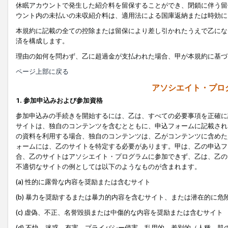
休眠アカウントで発生した紹介料を留保することができ、閉鎖に伴う留
ウント内の未払いの未収紹介料は、適用法による国庫返納または時効に
本規約に記載の全ての控除または留保により差し引かれたうえで乙にな
済を構成します。
理由の如何を問わず、乙に超過金が支払われた場合、甲が本規約に基づ
ページ上部に戻る
アソシエイト・プロ
1. 参加申込みおよび参加資格
参加申込みの手続きを開始するには、乙は、すべての必要事項を正確に
サイトは、独自のコンテンツを含むとともに、申込フォームに記載され
の資料を利用する場合、独自のコンテンツは、乙がコンテンツに含めた
ォームには、乙のサイトを特定する必要があります。甲は、乙の申込フ
合、乙のサイトはアソシエイト・プログラムに参加できず、乙は、乙の
不適切なサイトの例としては以下のようなものが含まれます。
(a) 性的に露骨な内容を奨励または含むサイト
(b) 暴力を奨励するまたは暴力的内容を含むサイト、または潜在的に
(c) 虚偽、不正、名誉毀損または中傷的な内容を奨励または含むサイト
(d) 不快、迷惑、有害、プライバシー侵害、乱用的、差別的（人種、