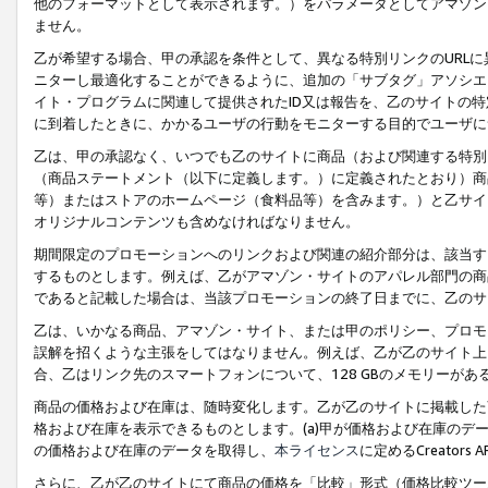
他のフォーマットとして表示されます。）をパラメータとしてアマゾン
ません。
乙が希望する場合、甲の承認を条件として、異なる特別リンクのURL
ニターし最適化することができるように、追加の「サブタグ」アソシエ
イト・プログラムに関連して提供されたID又は報告を、乙のサイトの
に到着したときに、かかるユーザの行動をモニターする目的でユーザに
乙は、甲の承認なく、いつでも乙のサイトに商品（および関連する特別
（商品ステートメント（以下に定義します。）に定義されたとおり）商
等）またはストアのホームページ（食料品等）を含みます。）と乙サイ
オリジナルコンテンツも含めなければなりません。
期間限定のプロモーションへのリンクおよび関連の紹介部分は、該当す
するものとします。例えば、乙がアマゾン・サイトのアパレル部門の商
であると記載した場合は、当該プロモーションの終了日までに、乙のサ
乙は、いかなる商品、アマゾン・サイト、または甲のポリシー、プロモ
誤解を招くような主張をしてはなりません。例えば、乙が乙のサイト上に
合、乙はリンク先のスマートフォンについて、128 GBのメモリーが
商品の価格および在庫は、随時変化します。乙が乙のサイトに掲載した
格および在庫を表示できるものとします。(a)甲が価格および在庫のデータを
の価格および在庫のデータを取得し、
本ライセンス
に定めるCreator
さらに、乙が乙のサイトにて商品の価格を「比較」形式（価格比較ツー