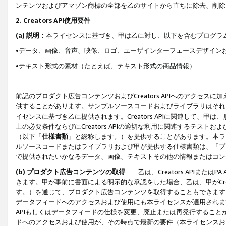
ンテンツおよびアマゾン商標の全部を乙のサイトから直ちに除去、削除
2. Creators API使用要件
(a) 説明：
本ライセンスに基づき、甲は乙に対し、以下を含むプログラ
•データ、画像、音声、映像、ロゴ、ユーザインターフェースデザイン
•テキスト形式の素材（たとえば、テキスト形式の商品情報）
前記のプロダクト広告コンテンツおよびCreators APIへのアクセスに
供することがあります。サンプルソースコードおよびライブラリはそれ
イセンスに基づき乙に提供されます。Creators APIに関連して
上の必要条件ならびにCreators APIの適切な利用に関連するテ
（以下「
仕様書類
」と総称します。）を提供することがあります。本ラ
ルソースコードまたはライブラリおよび甲が提供する仕様書類は、「プ
で提供されたいかなるデータ、画像、テキストその他の情報またはコン
(b) プロダクト広告コンテンツの取得
乙は、Creators APIま
きます。甲が事前に書面による明示的な承認をした場合、乙は、甲がCreator
す。）を通じて、プロダクト広告コンテンツを取得することもできます
データフィードへのアクセスおよび使用にも本ライセンスが適用されます。乙は
APIもしくはデータフィードの仕様を変更、廃止または再発行することがで
ドへのアクセスおよび使用が、その時点で最新の要件（本ライセンスお