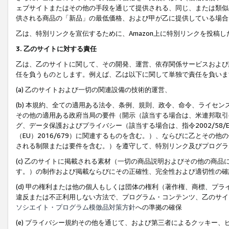
ェブサイトまたはその他の手段を通じて提供される、同じ、または類似
供される商品の「新品」の最低価格、および甲が乙に提供している場合
乙は、特別リンクを宣伝するために、Amazon上に特別リンクを投稿し
3. 乙のサイトに対する責任
乙は、乙のサイトに関して、その開発、運営、依存関係サービスおよび
任を負うものとします。例えば、乙は以下に関して単独で責任を負いま
(a) 乙のサイトおよび一切の関連設備の技術的運営、
(b) 本規約、全ての適用ある法令、条例、規則、政令、命令、ライセ
その他の適用ある政府当局の要件（開示（該当する場合は、米連邦取引
グ、データ保護およびプライバシー（該当する場合は、指令2002/58
（EU）2016/679）に関連するものを含む。）、ならびに乙とそ
される制限または要件を含む。）を遵守して、特別リンク及びプログラ
(c) 乙のサイトに掲載される素材（一切の商品説明およびその他の商
す。）の制作および掲載ならびにその正確性、完全性および適切性の確
(d) 甲の権利または他の個人もしくは団体の権利（著作権、商標、プ
違反または不正利用しない方法で、プログラム・コンテンツ、乙のサイ
ソシエイト・プログラム模倣品対策方針
への準拠の確保
(e) プライバシー規約その他を通じて、および第三者によるクッキー