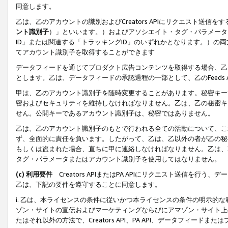
同意します。
乙は、乙のアカウントの識別およびCreators APIにリクエスト送
ント識別子
）」といいます。）およびアソシエイト・タグ・パラメータ（
ID」または関連する「トラッキングID」のいずれかとなります。）の両方
てアカウント識別子を取得することができます
データフィードを通じてプロダクト広告コンテンツを取得する場合、乙は、Cre
とします。乙は、データフィードの承認過程の一部として、乙のFeeds
甲は、乙のアカウント識別子を随時変更することがあります。秘密キー
密およびセキュリティを維持しなければなりません。乙は、乙の秘密キ
せん。公開キーであるアカウント識別子は、秘密ではありません。
乙は、乙のアカウント識別子のもとで行われる全ての活動について、こ
ず、全面的に責任を負います。したがって、乙は、乙以外の者が乙の秘
もしくは盗まれた場合、直ちに甲に連絡しなければなりません。乙は、
タグ・パラメータまたはアカウント識別子を使用してはなりません。
(c) 利用要件
Creators APIまたはPA APIにリクエスト送信を
乙は、下記の要件を遵守することに同意します。
i. 乙は、本ライセンスの条件に従いかつ本ライセンスの条件の明示的
ゾン・サイトの宣伝およびマーケティングならびにアマゾン・サイト上
たはそれ以外の方法で、Creators API、PA API、データフィー