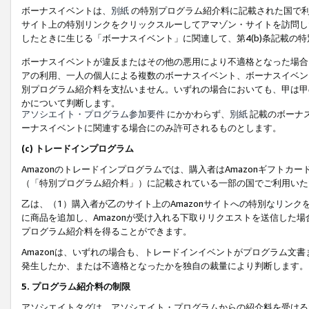
ボーナスイベントは、
別紙
の特別プログラム紹介料に記載された国で利
サイト上の特別リンクをクリックスルーしてアマゾン・サイトを訪問した
したときに生じる「ボーナスイベント」に関連して、第4(b)条記載の
ボーナスイベントが違反またはその他の悪用により不適格となった場合
アの利用、一人の個人による複数のボーナスイベント、ボーナスイベン
別プログラム紹介料を支払いません。いずれの場合においても、甲は甲
かについて判断します。
アソシエイト・プログラム参加要件
にかかわらず、
別紙
記載のボーナ
ーナスイベントに関連する場合にのみ許可されるものとします。
(c) トレードインプログラム
Amazonのトレードインプログラムでは、購入者はAmazonギフト
（「特別プログラム紹介料」）に記載されている一部の国でご利用いた
乙は、（1）購入者が乙のサイト上のAmazonサイトへの特別なリン
に商品を追加し、Amazonが受け入れる下取りリクエストを送信した場
プログラム紹介料を得ることができます。
Amazonは、いずれの場合も、トレードインイベントがプログラム文書
発生したか、または不適格となったかを独自の裁量により判断します。
5. プログラム紹介料の制限
アソシエイトタグは、アソシエイト・プログラムからの紹介料を受ける