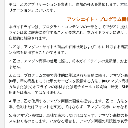
甲は、乙のアプリケーションを審査し、参加の可否を通知します。
本規
リケーション
」といいます。
アソシエイト・プログラム商
本ガイドラインは、プログラム・コンテンツの一部として甲が乙に提供
ラインは常に厳密に遵守することが要求され、本ガイドラインに違反し
自動的に解除されます。
1. 乙は、アマゾン・サイトの商品の在庫状況およびこれに対応する
ン商標を使用することができます。
2. 乙は、アマゾン商標の使用に際し、(i)本ガイドラインの最新版、およ
ません。
3. 乙は、プログラム文書で具体的に承認された目的に限り、アマゾン
(ii)甲、甲の商品もしくは甲のサービスを毀損する方法、(iii)アマ
方法または(iv)オフラインの素材または電子メール（印刷物、郵便、S
用または表示してはなりません。
4. 甲は、乙が使用するアマゾン商標の画像を提供します。乙は、方
率、色彩またはフォントを変更してはならず、アマゾン商標にいかなる
5. 各アマゾン商標は、単独で表示しなければならず、アマゾン商標
スをおくものとします。いかなる場合も、アマゾン商標の判読性や表示