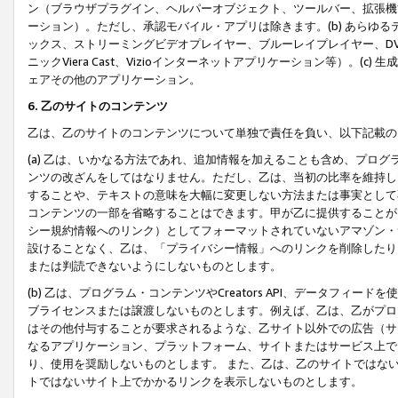
ン（ブラウザプラグイン、ヘルパーオブジェクト、ツールバー、拡張機
ーション）。ただし、承認モバイル・アプリは除きます。(b) あらゆ
ックス、ストリーミングビデオプレイヤー、ブルーレイプレイヤー、DVDプ
ニックViera Cast、Vizioインターネットアプリケーション等）。(
ェアその他のアプリケーション。
6. 乙のサイトのコンテンツ
乙は、乙のサイトのコンテンツについて単独で責任を負い、以下記載の
(a) 乙は、いかなる方法であれ、追加情報を加えることも含め、プロ
ンツの改ざんをしてはなりません。ただし、乙は、当初の比率を維持し
することや、テキストの意味を大幅に変更しない方法または事実として
コンテンツの一部を省略することはできます。甲が乙に提供することが
シー規約情報へのリンク）としてフォーマットされていないアマゾン・
設けることなく、乙は、「プライバシー情報」へのリンクを削除したり
または判読できないようにしないものとします。
(b) 乙は、プログラム・コンテンツやCreators API、データフ
ブライセンスまたは譲渡しないものとします。例えば、乙は、乙がプロ
はその他付与することが要求されるような、乙サイト以外での広告（サ
なるアプリケーション、プラットフォーム、サイトまたはサービス上で
り、使用を奨励しないものとします。 また、乙は、乙のサイトではな
トではないサイト上でかかるリンクを表示しないものとします。