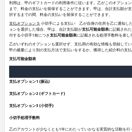
利用は、甲のギフトカードの利用条件に従います。乙がこのオプション
まで、料金の支払いを留保することができます。甲は、合計支払額が支
択するまでの間、料金の支払いを留保することができます。
支払オプション 3:
小切手による支払い 乙が自身の住所を乙に通知し
ョンを選択した場合、甲は、合計支払額が
支払可能金額表
に記載された
付する小切手1枚につき
支払可能金額表
に記載される処理手数料を差し
乙がいずれのオプションも選択せず、支払用の有効な情報も登録してい
甲の裁量により別の支払方法で支払いをするか、獲得した紹介料の支払
支払可能金額表
支払オプション1 (振込)
支払オプション2 (ギフトカード)
支払オプション3 (小切手)
小切手処理手数料
乙のアカウントが少なくとも1年にわたっていかなる実質的な活動を行