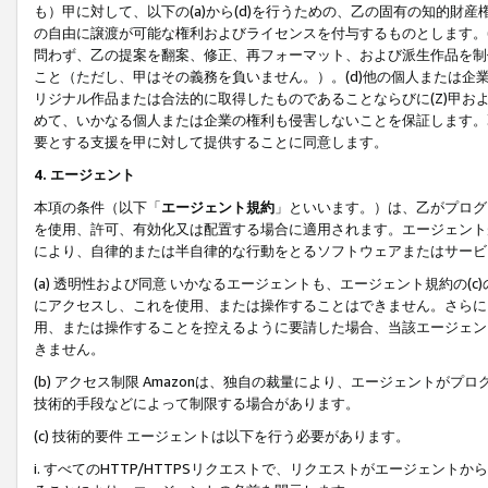
も）甲に対して、以下の(a)から(d)を行うための、乙の固有の知的
の自由に譲渡が可能な権利およびライセンスを付与するものとします。(
問わず、乙の提案を翻案、修正、再フォーマット、および派生作品を制
こと（ただし、甲はその義務を負いません。）。(d)他の個人または企
リジナル作品または合法的に取得したものであることならびに(Z)甲
めて、いかなる個人または企業の権利も侵害しないことを保証します。
要とする支援を甲に対して提供することに同意します。
4. エージェント
本項の条件（以下「
エージェント規約
」といいます。）は、乙がプログ
を使用、許可、有効化又は配置する場合に適用されます。エージェント
により、自律的または半自律的な行動をとるソフトウェアまたはサービ
(a) 透明性および同意 いかなるエージェントも、エージェント規約の
にアクセスし、これを使用、または操作することはできません。さらに、
用、または操作することを控えるように要請した場合、当該エージェン
きません。
(b) アクセス制限 Amazonは、独自の裁量により、エージェント
技術的手段などによって制限する場合があります。
(c) 技術的要件 エージェントは以下を行う必要があります。
i. すべてのHTTP/HTTPSリクエストで、リクエストがエージェ