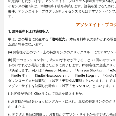
の定義にしたがいます。アソシエイト・プログラム参加要件の第3条お
イセンスの第3条は、本規約終了後も存続します。疑義を避けるためにい
要件、アソシエイト・プログラムIPライセンスまたはアマゾン・イン
す。
アソシエイト・プログ
1. 適格販売および適格収入
甲は、次の場合に発生する「
適格販売
」(本紹介料率表の例外がある場
ム紹介料を支払います。
(a) お客様が乙のサイト上の特別リンクのクリックスルーにてアマゾン
(b) 同一のセッション中に、次のいずれかが生じること（1回のセッ
下のいずれかが最初に生じたときに終了します。(x)お客様の当該クリッ
り決定します。例えば「Amazon Music」、「Amazon Shorts」、「eDo
「Kindle 本」、「Kindle Newspapers」、 「Kindle Blogs」、「
ダウンロードまたは商品）（以下「
デジタル商品
」といいます。）では
マゾン・サイトを訪問した時点）（以下「
セッション
」といいます。）
i. お客様が甲の1-Click注文にて商品を購入するか、
ii. お客様が商品をショッピングカートに入れ、最初の特別リンクの
か、または
iii. デジタル商品に関連し、お客様がアマゾン・サイトからデジタ