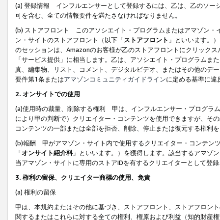
(a) 登録情報 インフルエンサーとして登録するには、乙は、乙のソ
可を含む、全ての情報要件を満たさなければなりません。
(b) ストアフロント このアソシエイト・プログラムまたはアマゾン
ン・サイトのストアフロント（以下「
ストアフロント
」といいます。）
のセッションは、Amazonのお客様が乙のストアフロントにクリック
「サービス提供」に相当します。乙は、アソシエイト・プログラムまた
真、編集物、リスト、コメント、デジタルビデオ、またはその他のデー
要件第1条または
アマゾンコミュニティガイドライン
に定める基準に違
2.
オンサイトでの使用
(a)使用時の裁量、削除する権利 甲は、インフルエンサー・プログラ
により甲の判断で）クリエイター・コンテンツを使用できますが、その
コンテンツの一部または全部を拒否、削除、停止または復元する権利を
(b)報酬 甲がアマゾン・サイト内で使用するクリエイター・コンテン
「
オンサイト紹介料
」といいます。）を獲得します。該当するアマゾン
当アマゾン・サイトに専用のストアIDを有するクリエイターとして登
3.
権利の留保、クリエイター商標の使用、免責
(a) 権利の留保
甲は、本規約またはその他に基づき、ストアフロント、ストアフロント
関するまたはこれらに対する全ての権利、権原および利益（知的財産権