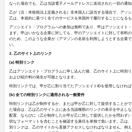
なった場合でも、乙は当該電子メールアドレスに送信された一切の通知
乙が［注：米租税法上定義される］非米国人に該当する場合で、アソシ
乙は、本規約に基づく全てのサービスを米国外で履行することになるも
アソシエイト・プログラムへの参加は無料であり、甲はアソシエイト・
ます。甲はいかなる企業に対しても、甲のアソシエイトに対して有料の
のため、このような企業が（アマゾンの名前を利用しようとする企業で
い。
2. 乙のサイト上のリンク
(a) 特別リンク
乙はアソシエイト・プログラムに申し込んだ後、乙のサイト上に特別リ
および紹介料の発生が可能となります。
特別リンクでは、甲が乙に割り当てたアソシエイトIDを使用しなけれ
(b) 全ての特別リンクに適用される一般要件
特別リンクは乙が制作するか、または甲が乙に対して提供することがで
た場合は、乙は乙のサイト上にある当該種類のリンクの表示を中止しな
配置、ならびに（乙が制作したか甲が乙に対して提供したかを問わず）
切なフォーマットを含むことを確認する責任を単独で負います。乙は、
別リンクは、乙のサイトから直接アクセスしなければなりません。例えば、