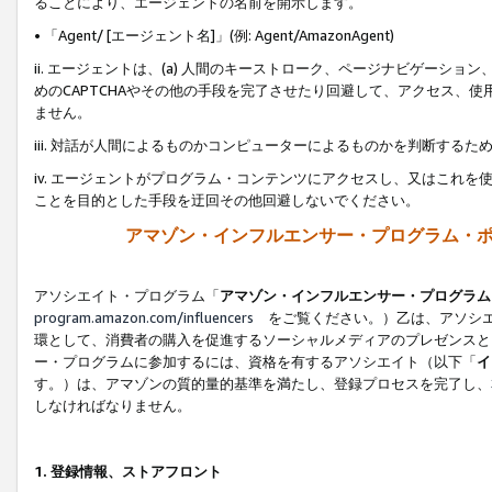
ることにより、エージェントの名前を開示します。
• 「Agent/ [エージェント名]」(例: Agent/AmazonAgent)
ii. エージェントは、(a) 人間のキーストローク、ページナビゲーシ
めのCAPTCHAやその他の手段を完了させたり回避して、アクセス、
ません。
iii. 対話が人間によるものかコンピューターによるものかを判断する
iv. エージェントがプログラム・コンテンツにアクセスし、又はこれ
ことを目的とした手段を迂回その他回避しないでください。
アマゾン・インフルエンサー・プログラム・
アソシエイト・プログラム「
アマゾン・インフルエンサー・プログラム
program.amazon.com/influencers
をご覧ください。）乙は、アソシエ
環として、消費者の購入を促進するソーシャルメディアのプレゼンスと
ー・プログラムに参加するには、資格を有するアソシエイト（以下「
イ
す。）は、アマゾンの質的量的基準を満たし、登録プロセスを完了し、
しなければなりません。
1.
登録情報、ストアフロント