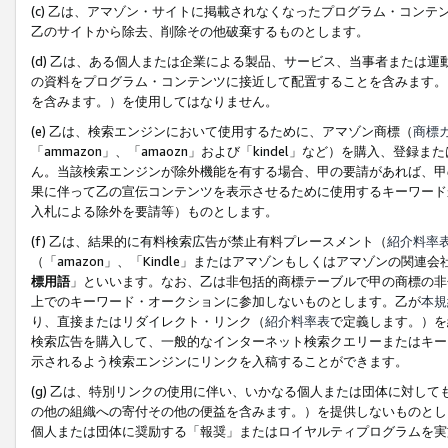
(c) 乙は、アマゾン・サイトに掲載されなくなったプログラム・コン
乙のサイトから除去、削除その他破棄するものとします。
(d) 乙は、ある個人または企業による製品、サービス、当事者または
の資料をプログラム・コンテンツに接近して配置することを含みます。
を含みます。）を使用してはなりません。
(e) 乙は、検索エンジンにおいて使用するために、アマゾン商標（
商標
「ammazon」、「amaozn」および「kindel」など）を購入
ん。当該検索エンジンが除外機能を有する場合、甲の要請があれば、甲
果に伴って乙の宣伝コンテンツを表示させるために使用するキーワード
入札による除外を要請等）ものとします。
(f) 乙は、結果的に有料検索広告が禁止有料プレースメント（
紹介料率
（「amazon」、「Kindle」またはアマゾンもしくはアマゾンの
標用語
」といいます。なお、乙は非包括的商標テーブルで甲の商標の非
上でのキーワード・オークションに参加しないものとします。乙が
本規
り、直接またはリダイレクト・リンク（
紹介料率表
で定義します。）を
検索広告を購入して、一般的なインターネット検索クエリーまたはキー
示されるよう検索エンジンにリンクを入稿することができます。
(g) 乙は、特別リンクの使用に伴い、いかなる個人または団体に対し
の他の組織への寄付その他の便益を含みます。）を提供しないものとし
個人または団体に奨励する「報奨」またはロイヤルティプログラムを実