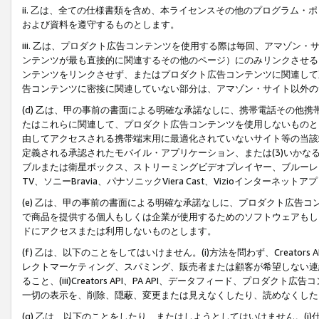
ii. 乙は、全ての仕様書類を含め、本ライセンスその他のプログラム
および資料を遵守するものとします。
iii. 乙は、プロダクト広告コンテンツを使用する際は毎回、アマゾ
ンテンツが最も直接的に関連するその他のページ）にのみリンクさせる
ンテンツをリンクさせず、またはプロダクト広告コンテンツに関連して
告コンテンツに密接に関連していない部分は、アマゾン・サイト以外の
(d) 乙は、甲の事前の書面による明確な承諾なしに、携帯電話その他
たはこれらに関連して、プロダクト広告コンテンツを使用しないものと
由してアクセスされる携帯端末用に最適化されていないサイト等の当該端
定義される承認されたモバイル・アプリケーション、または(3)いか
ブルまたは衛星ボックス、ストリーミングビデオプレイヤー、ブルーレイ
TV、ソニーBravia、パナソニックViera Cast、Vizioインター
(e) 乙は、甲の事前の書面による明確な承諾なしに、プロダクト広告
で商品を提供する個人もしくは企業が使用するためのソフトウェアもしくはその
ドにアクセスまたは利用しないものとします。
(f) 乙は、以下のことをしてはいけません。(i)方法を問わず、Creator
レクトマーケティング、スパミング、販売者または顧客が希望しない連
ること、(iii)Creators API、PA API、データフィード、プ
一切の表示を、削除、隠蔽、変更または見えなくしたり、読めなくした
(g) 乙は、以下のことをしたり、またはしようとしてはいけません。(