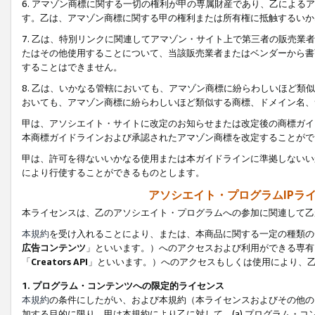
6. アマゾン商標に関する一切の権利が甲の専属財産であり、乙によ
す。乙は、アマゾン商標に関する甲の権利または所有権に抵触するいか
7. 乙は、特別リンクに関連してアマゾン・サイト上で第三者の販売
たはその他使用することについて、当該販売業者またはベンダーから書
することはできません。
8. 乙は、いかなる管轄においても、アマゾン商標に紛らわしいほど
おいても、アマゾン商標に紛らわしいほど類似する商標、ドメイン名、
甲は、アソシエイト・サイトに改定のお知らせまたは改定後の商標ガイ
本商標ガイドラインおよび承認されたアマゾン商標を改定することがで
甲は、許可を得ないいかなる使用または本ガイドラインに準拠しないい
により行使することができるものとします。
アソシエイト・プログラムIPラ
本ライセンスは、乙のアソシエイト・プログラムへの参加に関連して乙
本規約
を受け入れることにより、または、本商品に関する一定の種類の
広告コンテンツ
」といいます。）へのアクセスおよび利用ができる専有
「
Creators API
」といいます。）へのアクセスもしくは使用により、
1. プログラム・コンテンツへの限定的ライセンス
本規約
の条件にしたがい、および本規約（本ライセンスおよびその他の
加する目的に限り、甲は本規約により乙に対して、(a) プログラム・コ