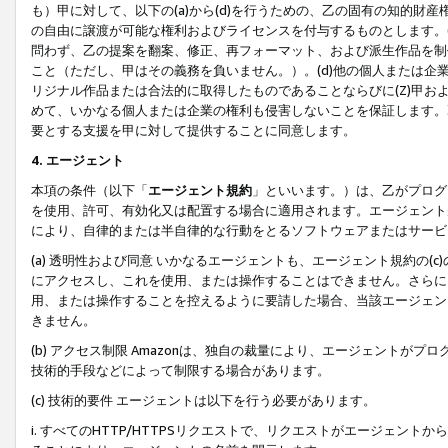
も）甲に対して、以下の(a)から(d)を行うための、乙の固有の知的
の自由に譲渡が可能な権利およびライセンスを付与するものとします。(
問わず、乙の提案を翻案、修正、再フォーマット、および派生作品を制
こと（ただし、甲はその義務を負いません。）。(d)他の個人または企
リジナル作品または合法的に取得したものであることならびに(Z)甲
めて、いかなる個人または企業の権利も侵害しないことを保証します。
要とする支援を甲に対して提供することに同意します。
4. エージェント
本項の条件（以下「
エージェント規約
」といいます。）は、乙がプログ
を使用、許可、有効化又は配置する場合に適用されます。エージェント
により、自律的または半自律的な行動をとるソフトウェアまたはサービ
(a) 透明性および同意 いかなるエージェントも、エージェント規約の
にアクセスし、これを使用、または操作することはできません。さらに、
用、または操作することを控えるように要請した場合、当該エージェン
きません。
(b) アクセス制限 Amazonは、独自の裁量により、エージェント
技術的手段などによって制限する場合があります。
(c) 技術的要件 エージェントは以下を行う必要があります。
i. すべてのHTTP/HTTPSリクエストで、リクエストがエージェ