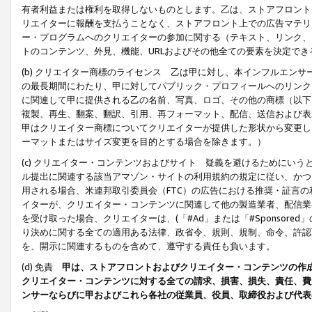
有者利益または権利を取得しないものとします。乙は、ストアフロントに
リエイターに報酬を支払うことなく、ストアフロント上での広告マテリア
ー・プログラムへのクリエイターの参加に関する（テキスト、リンク、
トのコンテンツ、外見、機能、URLおよびその他全ての要素を決定で
(b) クリエイター商標のライセンス 乙は甲に対し、本インフルエン
の最長期間にわたり、甲に対してパブリック・プロフィールへのリンク
に関連して甲に提供される乙の名前、写真、ロゴ、その他の商標（以下
複製、再生、翻案、翻訳、引用、再フォーマット、配信、送信および表
甲はクリエイター商標についてクリエイターが提供した形状から変更し
ーマットまたはサイズ変更を目的とする場合を除きます。）
(c) クリエイター・コンテンツおよびサイト 疑義を避けるためにい
ル提出に関連する該当アマゾン・サイトの利用規約の規定に従い、かつ、
用される場合、米連邦取引委員会（FTC）の広告における推奨・証言
イターが、クリエイター・コンテンツに関連して他の製造業者、配信業
を受け取った場合、クリエイターは、(「#Ad」または「#Sponsor
り決めに関する全ての適用ある法律、政省令、規則、規制、命令、許認
を、開示に関連するものを含めて、遵守する責任も負います。
(d) 免責
甲は、ストアフロントおよびクリエイター・コンテンツの作
クリエイター・コンテンツに対する全ての請求、損害、損失、責任、費
ンサーならびに甲およびこれら各社の従業員、役員、取締役および代表