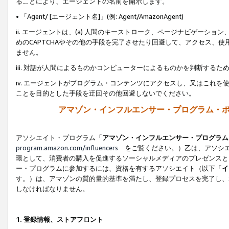
ることにより、エージェントの名前を開示します。
• 「Agent/ [エージェント名]」(例: Agent/AmazonAgent)
ii. エージェントは、(a) 人間のキーストローク、ページナビゲーシ
めのCAPTCHAやその他の手段を完了させたり回避して、アクセス、
ません。
iii. 対話が人間によるものかコンピューターによるものかを判断する
iv. エージェントがプログラム・コンテンツにアクセスし、又はこれ
ことを目的とした手段を迂回その他回避しないでください。
アマゾン・インフルエンサー・プログラム・
アソシエイト・プログラム「
アマゾン・インフルエンサー・プログラム
program.amazon.com/influencers
をご覧ください。）乙は、アソシエ
環として、消費者の購入を促進するソーシャルメディアのプレゼンスと
ー・プログラムに参加するには、資格を有するアソシエイト（以下「
イ
す。）は、アマゾンの質的量的基準を満たし、登録プロセスを完了し、
しなければなりません。
1.
登録情報、ストアフロント