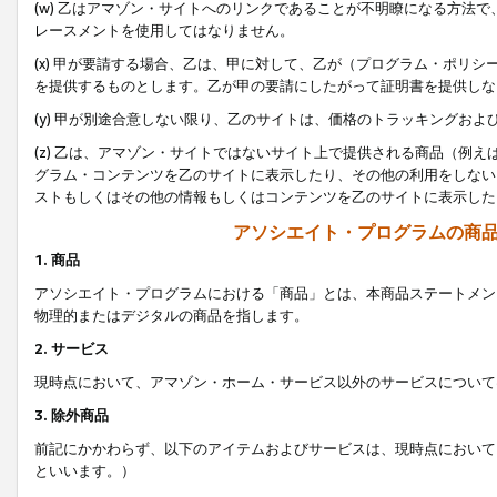
(w) 乙はアマゾン・サイトへのリンクであることが不明瞭になる方法
レースメントを使用してはなりません。
(x) 甲が要請する場合、乙は、甲に対して、乙が（プログラム・ポリ
を提供するものとします。乙が甲の要請にしたがって証明書を提供しな
(y) 甲が別途合意しない限り、乙のサイトは、価格のトラッキングお
(z) 乙は、アマゾン・サイトではないサイト上で提供される商品（例
グラム・コンテンツを乙のサイトに表示したり、その他の利用をしない
ストもしくはその他の情報もしくはコンテンツを乙のサイトに表示した
アソシエイト・プログラムの商
1. 商品
アソシエイト・プログラムにおける「商品」とは、本商品ステートメン
物理的またはデジタルの商品を指します。
2. サービス
現時点において、アマゾン・ホーム・サービス以外のサービスについて
3. 除外商品
前記にかかわらず、以下のアイテムおよびサービスは、現時点において
といいます。）