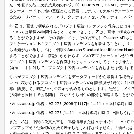
ん、修復その他二次的成果物の作成。(ii)Creators API、PA 
るソースコードその他の基礎となる要素（モデル、モデルパラメーター
るため、リバースエンジニアリング、ディスアセンブル、ディコンパイ
(h) 乙は、画像で構成されるプロダクト広告コンテンツを保存または
については最長24時間保存することができます。乙は、画像で構成さ
ることができますが、その場合、乙は、その後直ちに Creators AP
プリケーション上のプロダクト広告コンテンツを刷新することにより、
ら通知がない限り、乙は、個別のAmazon Standard Identification Nu
することができます。前記にかかわらず、乙のアプリケーションがクラ
プロダクト広告コンテンツを保存またはキャッシュしてはいけません。
以内に、甲に対して、プロダクト広告コンテンツを含むまたは使用する
(i) 乙がプロダクト広告コンテンツをデータフィードから取得する場合または
ン上に表示されるプロダクト広告コンテンツの刷新頻度が1時間に1回
報に隣接して、時刻/日付の表示を含めるものとします。ただし、乙の
び刷新と同日中である間は、表示のうち日付の部分を省略することがで
• Amazon.co.jp 価格： ¥3,277 (2008年1月7日 14:11（日本標準
• Amazon.co.jp 価格： ¥3,277 (14:11（日本標準時）時点 −詳しくは
また、乙は、下記の免責文言を、価格情報または入手可能性についての
ップアップその他類似の方法で表示しなければなりません。「価格およ
本商品の購入においては、購入の時点で（該当するアマゾン・サイト）