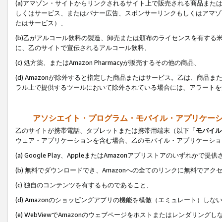
(a)アマゾン・サイトからリンクされるサイト上で販売される商品またはサ
しくはサービス、またはバナー広告、スポンサーリンクもしくはアマゾ
たはサービス）、
(b)乙がアルコール飲料の製造、卸売または頒布のライセンスを有す
に、乙のサイトで宣伝されるアルコール飲料、
(c) 処方薬、またはAmazon Pharmacyが販売するその他の商品、
(d) Amazonが除外すると指定した商品またはサービス。乙は、商品また
ラル上で提供するツールにおいて除外されている場合には、アラートを
アソシエイト・プログラム・モバイル・アプリケー
乙のサイトが携帯電話、タブレットまたは携帯用端末（以下「
モバイル
ウェア・アプリケーションを含む場合、乙のモバイル・アプリケーショ
(a) Google Play、AppleまたはAmazonアプリストアのいずれかで
(b) 無料でダウンロードでき、Amazonへの全てのリンクに無料でアク
(c) 独自のコンテンツを有するものであること、
(d) Amazonのショッピングアプリの機能を模倣（エミュレート）しな
(e) WebViewでAmazonのウェブページをホストまたはレンダリング