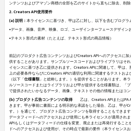
ンテンツおよびアマゾン商標の全部を乙のサイトから直ちに除去、削除
2. Creators API使用要件
(a) 説明：
本ライセンスに基づき、甲は乙に対し、以下を含むプログラ
•データ、画像、音声、映像、ロゴ、ユーザインターフェースデザイン
•テキスト形式の素材（たとえば、テキスト形式の商品情報）
前記のプロダクト広告コンテンツおよびCreators APIへのアクセスに
供することがあります。サンプルソースコードおよびライブラリはそれ
イセンスに基づき乙に提供されます。Creators APIに関連して
上の必要条件ならびにCreators APIの適切な利用に関連するテ
（以下「
仕様書類
」と総称します。）を提供することがあります。本ラ
ルソースコードまたはライブラリおよび甲が提供する仕様書類は、「プ
で提供されたいかなるデータ、画像、テキストその他の情報またはコン
(b) プロダクト広告コンテンツの取得
乙は、Creators APIま
きます。甲が事前に書面による明示的な承認をした場合、乙は、甲がCreator
す。）を通じて、プロダクト広告コンテンツを取得することもできます
データフィードへのアクセスおよび使用にも本ライセンスが適用されます。乙は
APIもしくはデータフィードの仕様を変更、廃止または再発行することがで
ドへのアクセスおよび使用が、その時点で最新の要件（本ライセンスお