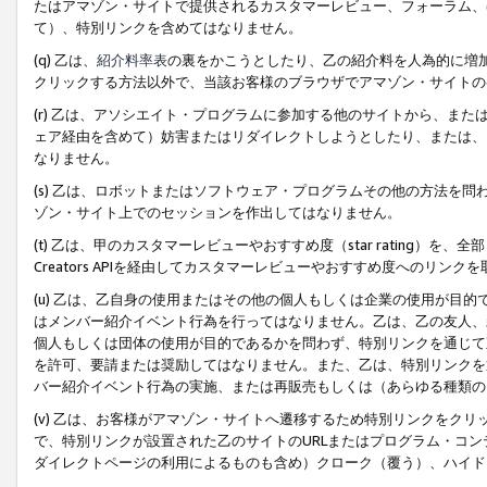
たはアマゾン・サイトで提供されるカスタマーレビュー、フォーラム、
て）、特別リンクを含めてはなりません。
(q) 乙は、
紹介料率表
の裏をかこうとしたり、乙の紹介料を人為的に増
クリックする方法以外で、当該お客様のブラウザでアマゾン・サイトの
(r) 乙は、アソシエイト・プログラムに参加する他のサイトから、ま
ェア経由を含めて）妨害またはリダイレクトしようとしたり、または、
なりません。
(s) 乙は、ロボットまたはソフトウェア・プログラムその他の方法を
ゾン・サイト上でのセッションを作出してはなりません。
(t) 乙は、甲のカスタマーレビューやおすすめ度（star rating
Creators APIを経由してカスタマーレビューやおすすめ度へのリンク
(u) 乙は、乙自身の使用またはその他の個人もしくは企業の使用が目
はメンバー紹介イベント行為を行ってはなりません。乙は、乙の友人、
個人もしくは団体の使用が目的であるかを問わず、特別リンクを通じて
を許可、要請または奨励してはなりません。また、乙は、特別リンクを
バー紹介イベント行為の実施、または再販売もしくは（あらゆる種類の
(v) 乙は、お客様がアマゾン・サイトへ遷移するため特別リンクをク
で、特別リンクが設置された乙のサイトのURLまたはプログラム・コ
ダイレクトページの利用によるものも含め）クローク（覆う）、ハイド