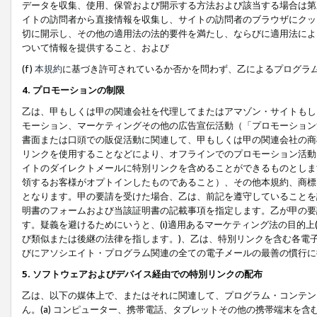
データを収集、使用、保管および開示する方法および該当する場合は第
イトの訪問者から直接情報を収集し、サイトの訪問者のブラウザにクッ
切に開示し、その他の適用法の法的要件を満たし、ならびに適用法によ
ついて情報を提供すること、および
(f)
本規約
に基づき許可されているか否かを問わず、乙によるプログラ
4. プロモーションの制限
乙は、甲もしくは甲の関連会社を代理してまたはアマゾン・サイトもし
モーション、マーケティングその他の広告宣伝活動（「プロモーション
書面または口頭での販促活動に関連して、甲もしくは甲の関連会社の商
リンクを使用することなどにより、オフラインでのプロモーション活動
イトのダイレクトメールに特別リンクを含めることができるものとしま
領するお客様がオプトインしたものであること）、その他本規約、商標
となります。甲の要請を受けた場合、乙は、前記を遵守していることを
明書のフォームおよび当該証明書の記載事項を指定します。乙が甲の要
す。疑義を避けるためにいうと、(i)適用あるマーケティング法の目的上(例
び類似または後継の法律を指します。)、乙は、特別リンクを含む各電子
びにアソシエイト・プログラム関連の全ての電子メールの最善の慣行に
5. ソフトウェアおよびデバイス経由での特別リンクの配布
乙は、以下の媒体上で、またはそれに関連して、プログラム・コンテン
ん。(a) コンピューター、携帯電話、タブレットその他の携帯端末を