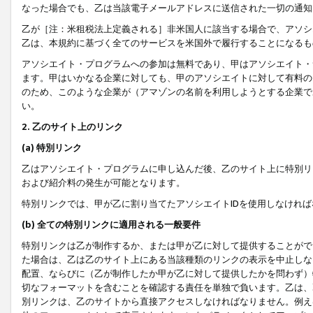
なった場合でも、乙は当該電子メールアドレスに送信された一切の通知
乙が［注：米租税法上定義される］非米国人に該当する場合で、アソシ
乙は、本規約に基づく全てのサービスを米国外で履行することになるも
アソシエイト・プログラムへの参加は無料であり、甲はアソシエイト・
ます。甲はいかなる企業に対しても、甲のアソシエイトに対して有料の
のため、このような企業が（アマゾンの名前を利用しようとする企業で
い。
2. 乙のサイト上のリンク
(a) 特別リンク
乙はアソシエイト・プログラムに申し込んだ後、乙のサイト上に特別リ
および紹介料の発生が可能となります。
特別リンクでは、甲が乙に割り当てたアソシエイトIDを使用しなけれ
(b) 全ての特別リンクに適用される一般要件
特別リンクは乙が制作するか、または甲が乙に対して提供することがで
た場合は、乙は乙のサイト上にある当該種類のリンクの表示を中止しな
配置、ならびに（乙が制作したか甲が乙に対して提供したかを問わず）
切なフォーマットを含むことを確認する責任を単独で負います。乙は、
別リンクは、乙のサイトから直接アクセスしなければなりません。例えば、