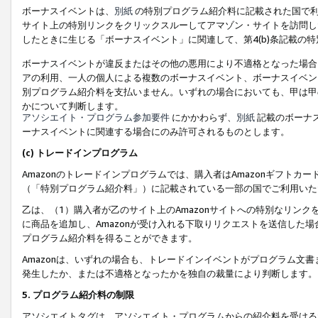
ボーナスイベントは、
別紙
の特別プログラム紹介料に記載された国で利
サイト上の特別リンクをクリックスルーしてアマゾン・サイトを訪問した
したときに生じる「ボーナスイベント」に関連して、第4(b)条記載の
ボーナスイベントが違反またはその他の悪用により不適格となった場合
アの利用、一人の個人による複数のボーナスイベント、ボーナスイベン
別プログラム紹介料を支払いません。いずれの場合においても、甲は甲
かについて判断します。
アソシエイト・プログラム参加要件
にかかわらず、
別紙
記載のボーナ
ーナスイベントに関連する場合にのみ許可されるものとします。
(c) トレードインプログラム
Amazonのトレードインプログラムでは、購入者はAmazonギフト
（「特別プログラム紹介料」）に記載されている一部の国でご利用いた
乙は、（1）購入者が乙のサイト上のAmazonサイトへの特別なリン
に商品を追加し、Amazonが受け入れる下取りリクエストを送信した場
プログラム紹介料を得ることができます。
Amazonは、いずれの場合も、トレードインイベントがプログラム文書
発生したか、または不適格となったかを独自の裁量により判断します。
5. プログラム紹介料の制限
アソシエイトタグは、アソシエイト・プログラムからの紹介料を受ける