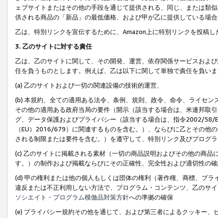
ェブサイトまたはその他の手段を通じて提供される、同じ、または類似
供される商品の「新品」の最低価格、および甲が乙に提供している場合
乙は、特別リンクを宣伝するために、Amazon上に特別リンクを投稿し
3. 乙のサイトに対する責任
乙は、乙のサイトに関して、その開発、運営、依存関係サービスおよび
任を負うものとします。例えば、乙は以下に関して単独で責任を負いま
(a) 乙のサイトおよび一切の関連設備の技術的運営、
(b) 本規約、全ての適用ある法令、条例、規則、政令、命令、ライセ
その他の適用ある政府当局の要件（開示（該当する場合は、米連邦取引
グ、データ保護およびプライバシー（該当する場合は、指令2002/58
（EU）2016/679）に関連するものを含む。）、ならびに乙とそ
される制限または要件を含む。）を遵守して、特別リンク及びプログラ
(c) 乙のサイトに掲載される素材（一切の商品説明およびその他の商
す。）の制作および掲載ならびにその正確性、完全性および適切性の確
(d) 甲の権利または他の個人もしくは団体の権利（著作権、商標、プ
違反または不正利用しない方法で、プログラム・コンテンツ、乙のサイ
ソシエイト・プログラム模倣品対策方針
への準拠の確保
(e) プライバシー規約その他を通じて、および第三者によるクッキー