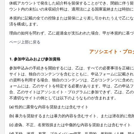
休眠アカウントで発生した紹介料を留保することができ、閉鎖に伴う留
ウント内の未払いの未収紹介料は、適用法による国庫返納または時効に
本規約に記載の全ての控除または留保により差し引かれたうえで乙にな
済を構成します。
理由の如何を問わず、乙に超過金が支払われた場合、甲が本規約に基づ
ページ上部に戻る
アソシエイト・プロ
1. 参加申込みおよび参加資格
参加申込みの手続きを開始するには、乙は、すべての必要事項を正確に
サイトは、独自のコンテンツを含むとともに、申込フォームに記載され
の資料を利用する場合、独自のコンテンツは、乙がコンテンツに含めた
ォームには、乙のサイトを特定する必要があります。甲は、乙の申込フ
合、乙のサイトはアソシエイト・プログラムに参加できず、乙は、乙の
不適切なサイトの例としては以下のようなものが含まれます。
(a) 性的に露骨な内容を奨励または含むサイト
(b) 暴力を奨励するまたは暴力的内容を含むサイト、または潜在的に
(c) 虚偽、不正、名誉毀損または中傷的な内容を奨励または含むサイト
(d) 不快、迷惑、有害、プライバシー侵害、乱用的、差別的（人種、