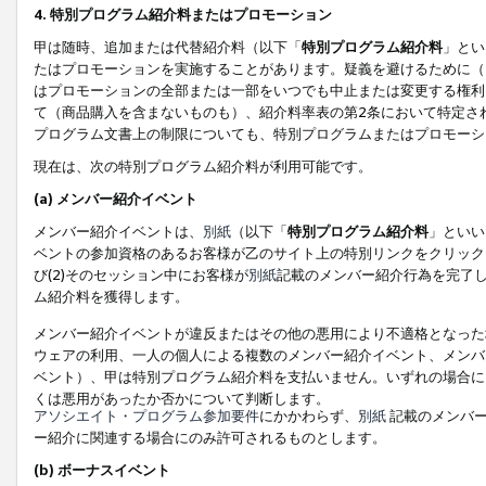
4. 特別プログラム紹介料またはプロモーション
甲は随時、追加または代替紹介料（以下「
特別プログラム紹介料
」とい
たはプロモーションを実施することがあります。疑義を避けるために（
はプロモーションの全部または一部をいつでも中止または変更する権利
て（商品購入を含まないものも）、紹介料率表の第2条において特定さ
プログラム文書上の制限についても、特別プログラムまたはプロモーシ
現在は、次の特別プログラム紹介料が利用可能です。
(a) メンバー紹介イベント
メンバー紹介イベントは、
別紙
（以下「
特別プログラム紹介料
」といい
ベントの参加資格のあるお客様が乙のサイト上の特別リンクをクリック
び(2)そのセッション中にお客様が
別紙
記載のメンバー紹介行為を完了
ム紹介料を獲得します。
メンバー紹介イベントが違反またはその他の悪用により不適格となった
ウェアの利用、一人の個人による複数のメンバー紹介イベント、メンバ
ベント）、甲は特別プログラム紹介料を支払いません。いずれの場合に
くは悪用があったか否かについて判断します。
アソシエイト・プログラム参加要件
にかかわらず、
別紙
記載のメンバー
ー紹介に関連する場合にのみ許可されるものとします。
(b) ボーナスイベント