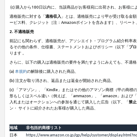
(c) 購入から180日以内に、当該商品がお客様宛に出荷され、お客
適格販売に対する「
適格収入
」とは、適格販売により甲が受け取る金額
ービス料、クレジット［注：Amazonポイントを含みます］、リベー
2. 不適格販売
前記にも関わらず、適格販売が、アソシエイト・プログラム紹介料率表
るその他の条件、仕様書、ステートメントおよびポリシー（以下「
プロ
ります 。
さらに、以下の購入は適格販売の要件を満たすようにみえても、不適格
(a)
本規約
の解除後に購入された商品、
(b) 注文が取り消され、返品または返金が開始された商品、
(c) 「アマゾン」、「Kindle」またはその他のアマゾン商標（甲
形もしくはスペル違い（例えば、「ammazon」、「amaozn」およ
入札またはオークションへの参加を通じて購入した広告（以下、「
禁止
ン・ サイトに紹介されたお客様が購入した商品、
地域
非包括的商標リスト
日本
https://www.amazon.co.jp/gp/help/customer/display.html