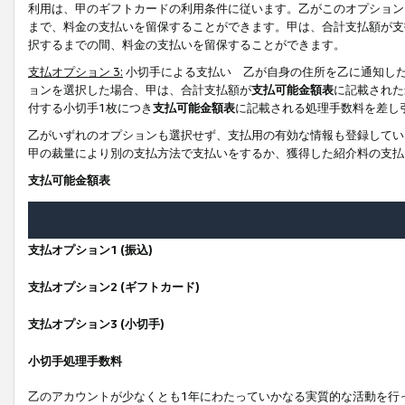
利用は、甲のギフトカードの利用条件に従います。乙がこのオプション
まで、料金の支払いを留保することができます。甲は、合計支払額が支
択するまでの間、料金の支払いを留保することができます。
支払オプション 3:
小切手による支払い 乙が自身の住所を乙に通知し
ョンを選択した場合、甲は、合計支払額が
支払可能金額表
に記載された
付する小切手1枚につき
支払可能金額表
に記載される処理手数料を差し
乙がいずれのオプションも選択せず、支払用の有効な情報も登録してい
甲の裁量により別の支払方法で支払いをするか、獲得した紹介料の支払
支払可能金額表
支払オプション1 (振込)
支払オプション2 (ギフトカード)
支払オプション3 (小切手)
小切手処理手数料
乙のアカウントが少なくとも1年にわたっていかなる実質的な活動を行