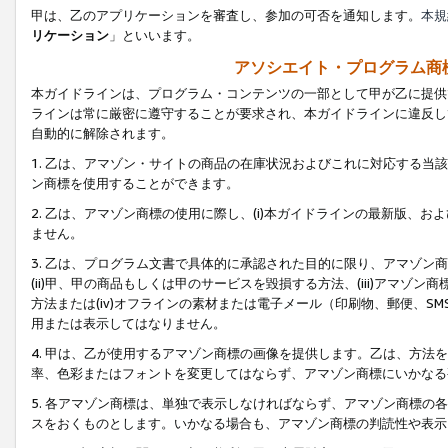
甲は、乙のアプリケーションを審査し、参加の可否を通知します。
本規
リケーション
」といいます。
アソシエイト・プログラム商
本ガイドラインは、プログラム・コンテンツの一部として甲が乙に提供
ラインは常に厳密に遵守することが要求され、本ガイドラインに違反し
自動的に解除されます。
1. 乙は、アマゾン・サイトの商品の在庫状況およびこれに対応する
ン商標を使用することができます。
2. 乙は、アマゾン商標の使用に際し、(i)本ガイドラインの最新版、およ
ません。
3. 乙は、プログラム文書で具体的に承認された目的に限り、アマゾン
(ii)甲、甲の商品もしくは甲のサービスを毀損する方法、(iii)アマ
方法または(iv)オフラインの素材または電子メール（印刷物、郵便、S
用または表示してはなりません。
4. 甲は、乙が使用するアマゾン商標の画像を提供します。乙は、方
率、色彩またはフォントを変更してはならず、アマゾン商標にいかなる
5. 各アマゾン商標は、単独で表示しなければならず、アマゾン商標
スをおくものとします。いかなる場合も、アマゾン商標の判読性や表示