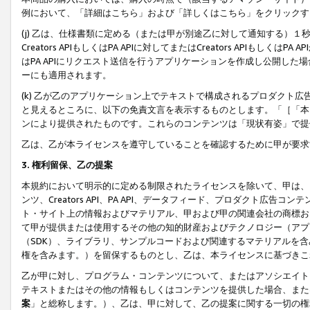
例において、「詳細はこちら」および「詳しくはこちら」をクリックす
(j) 乙は、仕様書類に定める（または甲が別途乙に対して通知する）
Creators APIもしくはPA APIに対してまたはCreators APIもしく
はPA APIにリクエスト送信を行うアプリケーションを作成し公開し
ーにも適用されます。
(k) 乙が乙のアプリケーション上でテキストで構成されるプロダクト
と見えるところに、以下の免責文言を表示するものとします。「［「本
ンにより提供されたものです。これらのコンテンツは「現状有姿」で提
乙は、乙が本ライセンスを遵守していることを確認するために甲が要求
3. 権利留保、乙の提案
本規約において明示的に定める制限されたライセンスを除いて、甲は、
ンツ、Creators API、PA API、データフィード、プロダクト
ト・サイト上の情報およびマテリアル、甲および甲の関連会社の商標お
て甲が提供または使用するその他の知的財産およびテクノロジー（アプ
（SDK）、ライブラリ、サンプルコードおよび関連するマテリアルを
権を含みます。）を留保するものとし、乙は、本ライセンスに基づきこ
乙が甲に対し、プログラム・コンテンツについて、またはアソシエイト
テキストまたはその他の情報もしくはコンテンツを提供した場合、また
案
」と総称します。）、乙は、甲に対して、乙の提案に関する一切の権