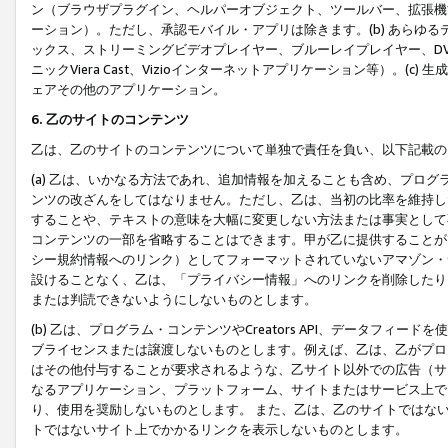
ン（ブラウザプラグイン、ヘルパーオブジェクト、ツールバー、拡張機
ーション）。ただし、承認モバイル・アプリは除きます。(b) あらゆ
ックス、ストリーミングビデオプレイヤー、ブルーレイプレイヤー、DVDプ
ニックViera Cast、Vizioインターネットアプリケーション等）。(
ェアその他のアプリケーション。
6. 乙のサイトのコンテンツ
乙は、乙のサイトのコンテンツについて単独で責任を負い、以下記載の
(a) 乙は、いかなる方法であれ、追加情報を加えることも含め、プロ
ンツの改ざんをしてはなりません。ただし、乙は、当初の比率を維持し
することや、テキストの意味を大幅に変更しない方法または事実として
コンテンツの一部を省略することはできます。甲が乙に提供することが
シー規約情報へのリンク）としてフォーマットされていないアマゾン・
設けることなく、乙は、「プライバシー情報」へのリンクを削除したり
または判読できないようにしないものとします。
(b) 乙は、プログラム・コンテンツやCreators API、データフ
ブライセンスまたは譲渡しないものとします。例えば、乙は、乙がプロ
はその他付与することが要求されるような、乙サイト以外での広告（サ
なるアプリケーション、プラットフォーム、サイトまたはサービス上で
り、使用を奨励しないものとします。 また、乙は、乙のサイトではな
トではないサイト上でかかるリンクを表示しないものとします。