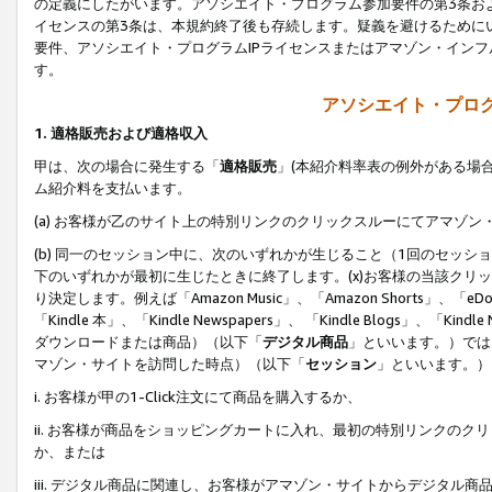
の定義にしたがいます。アソシエイト・プログラム参加要件の第3条お
イセンスの第3条は、本規約終了後も存続します。疑義を避けるためにい
要件、アソシエイト・プログラムIPライセンスまたはアマゾン・イン
す。
アソシエイト・プログ
1. 適格販売および適格収入
甲は、次の場合に発生する「
適格販売
」(本紹介料率表の例外がある場
ム紹介料を支払います。
(a) お客様が乙のサイト上の特別リンクのクリックスルーにてアマゾン
(b) 同一のセッション中に、次のいずれかが生じること（1回のセッ
下のいずれかが最初に生じたときに終了します。(x)お客様の当該クリッ
り決定します。例えば「Amazon Music」、「Amazon Shorts」、「eDo
「Kindle 本」、「Kindle Newspapers」、 「Kindle Blogs」、「
ダウンロードまたは商品）（以下「
デジタル商品
」といいます。）では
マゾン・サイトを訪問した時点）（以下「
セッション
」といいます。）
i. お客様が甲の1-Click注文にて商品を購入するか、
ii. お客様が商品をショッピングカートに入れ、最初の特別リンクの
か、または
iii. デジタル商品に関連し、お客様がアマゾン・サイトからデジタ