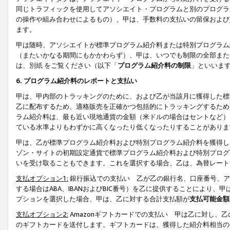
同じトラフィックを使用してアソシエイト・プログラムと別のプログラ
の操作や組み合わせによるもの）、甲は、手数料の支払いの留保および
ます。
甲は随時、アソシエイトが標準プログラム紹介料または特別プログラム
（またいかなる期間にもかかわらず）、甲は、いつでも制限の全部また
は、
別紙
をご覧ください（以下「
プログラム紹介料の制限
」といいま
6. プログラム紹介料のレポートと支払い
甲は、甲内部のトラッキングのために、および乙が当該月に獲得した標
乙に配布するため、適格販売を正確かつ包括的にトラッキングするため
ラム紹介料は、最も近い現地通貨の金額（米ドルの場合はセントなど）
ている水準よりもわずかに高くなったり低くなったりすることがありま
甲は、乙が標準プログラム紹介料および特別プログラム紹介料を獲得し
ゾン・サイトの初期設定通貨で標準プログラム紹介料および特別プログ
いを受け取ることもできます。これを選択する場合、乙は、為替レート
支払オプション1:
銀行振込での支払い 乙が乙の銀行名、口座番号、ア
する場合はABA、IBANおよびBIC番号）を乙に提供することにより
プションを選択した場合、甲は、乙に対する合計支払額が
支払可能金額
支払オプション2:
Amazonギフトカードでの支払い 甲は乙に対し、
のギフトカードを送付します。ギフトカードは、獲得した紹介料相当の