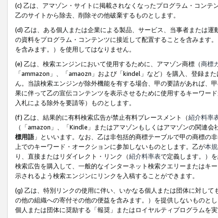
(c) 乙は、アマゾン・サイトに掲載されなくなったプログラム・コン
乙のサイトから除去、削除その他破棄するものとします。
(d) 乙は、ある個人または企業による製品、サービス、当事者または
の資料をプログラム・コンテンツに接近して配置することを含みます。
を含みます。）を使用してはなりません。
(e) 乙は、検索エンジンにおいて使用するために、アマゾン商標（
商標
「ammazon」、「amaozn」および「kindel」など）を購入
ん。当該検索エンジンが除外機能を有する場合、甲の要請があれば、甲
果に伴って乙の宣伝コンテンツを表示させるために使用するキーワード
入札による除外を要請等）ものとします。
(f) 乙は、結果的に有料検索広告が禁止有料プレースメント（
紹介料率
（「amazon」、「Kindle」またはアマゾンもしくはアマゾンの
標用語
」といいます。なお、乙は非包括的商標テーブルで甲の商標の非
上でのキーワード・オークションに参加しないものとします。乙が
本規
り、直接またはリダイレクト・リンク（
紹介料率表
で定義します。）を
検索広告を購入して、一般的なインターネット検索クエリーまたはキー
示されるよう検索エンジンにリンクを入稿することができます。
(g) 乙は、特別リンクの使用に伴い、いかなる個人または団体に対し
の他の組織への寄付その他の便益を含みます。）を提供しないものとし
個人または団体に奨励する「報奨」またはロイヤルティプログラムを実