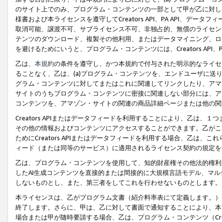
のサイト上でのみ、プログラム・コンテンツの一部として甲が乙に対し
様書および本ライセンスを遵守してCreators API、PA API、
取消可能、譲渡不可、サブライセンス不可、非独占的、無償のライセン
テンツのダウンロード、複製その他利用、またはデータマイニング、ロ
を避けるためにいうと、プログラム・コンテンツには、Creators AP
乙は、
本規約
の条件を遵守し、かつ本規約で付与された明示的なライセ
ることなく、乙は、(a)プログラム・コンテンツを、エンドユーザに
グラム・コンテンツに対してまたはこれに関連してリンクしたり、アマ
サイトのうちプログラム・コンテンツに密接に関連しない部分には、ア
コンテンツを、アマゾン・サイトの関連の商品詳細ページまたは他の関
Creators APIまたはデータフィードを利用することにより、乙は、
その他の情報およびコンテンツにアクセスすることができます。乙がこ
ためにCreators APIまたはデータフィードを利用する場合、乙は、こ
ィード（または同等のサービス）に適用されるライセンス契約の規定を
乙は、プログラム・コンテンツを使用して、知的財産権その他法的権利
したAI生成コンテンツを直接的または間接的に大規模言語モデル、マ
しないものとし、また、第三者をしてこれを行わせないものとします。
本ライセンスは、乙がプログラム文書（紹介料率表にて定義します。）
終了します。さらに、甲は、乙に対して書面で通知することにより、本
場合または甲が随時要請する場合、乙は、プログラム・コンテンツ（Cre