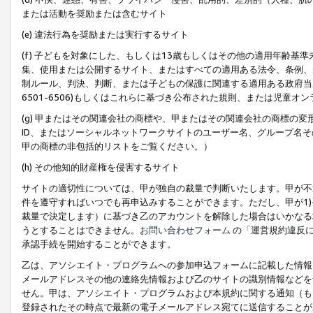
または活動を奨励または含むサイト
(e) 違法行為を奨励または実行するサイト
(f) 子どもを対象にした、もしくは13歳もしくはその他の適用年齢
集、使用または公開するサイト、またはすべての適用ある法令、条例、
制ルール、判決、判断、または子どもの保護に関連する適用ある政府当局の要
6501-6506)もしくはこれらに基づき公布された規則、または児童オ
(g) 甲またはその関連会社の商標や、甲またはその関連会社の商標の
ID、またはソーシャルネットワークサイトのユーザー名、グループ名
甲の商標の非包括的リストをご覧ください。）
(h) その他知的財産権を侵害するサイト
サイトの適切性については、甲が独自の裁量で判断いたします。甲が不
件を遵守すればいつでも再申込みすることができます。ただし、甲が1)
裁量で決定します）に基づき乙のアカウントを解除した場合はいかなる
うとすることはできません。
お問い合わせフォーム
の「運営規約違反に
承認手続を開始することができます。
乙は、アソシエイト・プログラムへの参加申込フォームに記載した情報
メールアドレスその他の連絡先情報および乙のサイトの識別情報などを
せん。甲は、アソシエイト・プログラムおよび本規約に関する通知（も
登録されたその時点で最新の電子メールアドレス宛てに送信することが