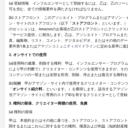
(a) 登録情報 インフルエンサーとして登録するには、乙は、乙のソ
可を含む、全ての情報要件を満たさなければなりません。
(b) ストアフロント このアソシエイト・プログラムまたはアマゾン
ン・サイトのストアフロント（以下「
ストアフロント
」といいます。）
のセッションは、Amazonのお客様が乙のストアフロントにクリック
「サービス提供」に相当します。乙は、アソシエイト・プログラムまた
真、編集物、リスト、コメント、デジタルビデオ、またはその他のデー
要件第1条または
アマゾンコミュニティガイドライン
に定める基準に違
2.
オンサイトでの使用
(a)使用時の裁量、削除する権利 甲は、インフルエンサー・プログラ
により甲の判断で）クリエイター・コンテンツを使用できますが、その
コンテンツの一部または全部を拒否、削除、停止または復元する権利を
(b)報酬 甲がアマゾン・サイト内で使用するクリエイター・コンテン
「
オンサイト紹介料
」といいます。）を獲得します。該当するアマゾン
当アマゾン・サイトに専用のストアIDを有するクリエイターとして登
3.
権利の留保、クリエイター商標の使用、免責
(a) 権利の留保
甲は、本規約またはその他に基づき、ストアフロント、ストアフロント
関するまたはこれらに対する全ての権利、権原および利益（知的財産権