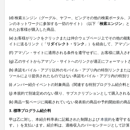
(d) 検索エンジン（グーグル、ヤフー、ビングその他の検索ポータル
ンのネットワークに参加する一切のサイト）（以下「
検索エンジン
」と
れたお客様が購入した商品、
(e) お客様がリンクをクリックまたは仲介ウェブページ上でその他の
イトに送るリンク（「
リダイレクト・リンク
」）を経由して、アマゾン
(f) アマゾン・サイトに適用される条件を遵守せずに、お客様に購入さ
(g) 乙のサイトからアマゾン・サイトへのリンクが適正にフォーマッ
(h) 承認モバイル・アプリ以外のモバイル・アプリ内の特別リンクまたはC
ツールにより提供されたものではない承認モバイル・アプリ内の特別リ
(i) メンバー紹介イベントの対象商品（関連する特別プログラム紹介料と
(j) 本規約で別途定めのない限り、サブスクリプションとして購入され
(k) 商品一覧ページに掲載されていない発表前の商品や予約開始前の商
3. 標準プログラム紹介料
甲は乙に対し、本紹介料率表に記載された制限および
本規約
を遵守す
す。）を支払います。紹介料は、適格収入のパーセンテージとして計算