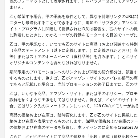
他のフォーマットとして表示されます。）をパラメータとしてアマゾン
ません。
乙が希望する場合、甲の承認を条件として、異なる特別リンクのURL
ニターし最適化することができるように、追加の「サブタグ」アソシエ
イト・プログラムに関連して提供されたID又は報告を、乙のサイトの
に到着したときに、かかるユーザの行動をモニターする目的でユーザに
乙は、甲の承認なく、いつでも乙のサイトに商品（および関連する特別
（商品ステートメント（以下に定義します。）に定義されたとおり）商
等）またはストアのホームページ（食料品等）を含みます。）と乙サイ
オリジナルコンテンツも含めなければなりません。
期間限定のプロモーションへのリンクおよび関連の紹介部分は、該当す
するものとします。例えば、乙がアマゾン・サイトのアパレル部門の商
であると記載した場合は、当該プロモーションの終了日までに、乙のサ
乙は、いかなる商品、アマゾン・サイト、または甲のポリシー、プロモ
誤解を招くような主張をしてはなりません。例えば、乙が乙のサイト上に
合、乙はリンク先のスマートフォンについて、128 GBのメモリーが
商品の価格および在庫は、随時変化します。乙が乙のサイトに掲載した
格および在庫を表示できるものとします。(a)甲が価格および在庫のデータを
の価格および在庫のデータを取得し、
本ライセンス
に定めるCreator
さらに、乙が乙のサイトにて商品の価格を「比較」形式（価格比較ツー