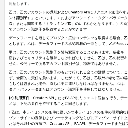
同意します。
乙は、乙のアカウントの識別およびCreators APIにリクエスト送
ント識別子
）」といいます。）およびアソシエイト・タグ・パラメータ（
ID」または関連する「トラッキングID」のいずれかとなります。）の両方
てアカウント識別子を取得することができます
データフィードを通じてプロダクト広告コンテンツを取得する場合、乙は、Cre
とします。乙は、データフィードの承認過程の一部として、乙のFeeds
甲は、乙のアカウント識別子を随時変更することがあります。秘密キー
密およびセキュリティを維持しなければなりません。乙は、乙の秘密キ
せん。公開キーであるアカウント識別子は、秘密ではありません。
乙は、乙のアカウント識別子のもとで行われる全ての活動について、こ
ず、全面的に責任を負います。したがって、乙は、乙以外の者が乙の秘
もしくは盗まれた場合、直ちに甲に連絡しなければなりません。乙は、
タグ・パラメータまたはアカウント識別子を使用してはなりません。
(c) 利用要件
Creators APIまたはPA APIにリクエスト送信を
乙は、下記の要件を遵守することに同意します。
i. 乙は、本ライセンスの条件に従いかつ本ライセンスの条件の明示的
ゾン・サイトの宣伝およびマーケティングならびにアマゾン・サイト上
たはそれ以外の方法で、Creators API、PA API、データフィー