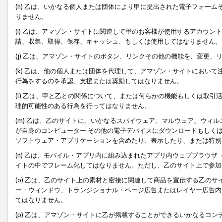
(h) 乙は、いかなる個人または団体により甲に提出された電子フォー
りません。
(i) 乙は、アマゾン・サイトに関連して甲のお客様が使用するアカウ
請、収集、取得、保存、キャッシュ、もしくは使用してはなりません。
(j) 乙は、アマゾン・サイトのボタン、リンクその他の機能を、変更
(k) 乙は、他の個人または団体を代理して、アマゾン・サイトにおい
行為をするのを承認、支援または奨励してはなりません。
(l) 乙は、甲と乙との関係について、または何らかの機能もしくは取
理的可能性のある行為を行ってはなりません。
(m) 乙は、乙のサイトに、いかなるスパイウェア、マルウェア、ウィ
が自身のコンピューター その他の電子デバイスにダウンロードもしく
ソフトウェア・アプリケーションを含めたり、表示したり、または特別
(n) 乙は、モバイル・アプリ内に組み込まれたアプリ内ウェブブラウザ
イトの中でフレーム化してはなりません。ただし、乙のサイト上で参加
(o) 乙は、乙のサイト上の素材と密接に関連して商品を宣伝する乙の
ー・ウィンドウ、トランジショナル・ページ広告またはレイヤー広告内
てはなりません。
(p) 乙は、アマゾン・サイトに乙が掲載することができるいかなるコ