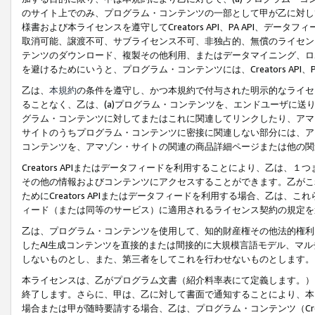
のサイト上でのみ、プログラム・コンテンツの一部として甲が乙に対し
様書および本ライセンスを遵守してCreators API、PA API、
取消可能、譲渡不可、サブライセンス不可、非独占的、無償のライセン
テンツのダウンロード、複製その他利用、またはデータマイニング、ロ
を避けるためにいうと、プログラム・コンテンツには、Creators AP
乙は、
本規約
の条件を遵守し、かつ本規約で付与された明示的なライセ
ることなく、乙は、(a)プログラム・コンテンツを、エンドユーザに
グラム・コンテンツに対してまたはこれに関連してリンクしたり、アマ
サイトのうちプログラム・コンテンツに密接に関連しない部分には、ア
コンテンツを、アマゾン・サイトの関連の商品詳細ページまたは他の関
Creators APIまたはデータフィードを利用することにより、乙は、
その他の情報およびコンテンツにアクセスすることができます。乙がこ
ためにCreators APIまたはデータフィードを利用する場合、乙は、こ
ィード（または同等のサービス）に適用されるライセンス契約の規定を
乙は、プログラム・コンテンツを使用して、知的財産権その他法的権利
したAI生成コンテンツを直接的または間接的に大規模言語モデル、マ
しないものとし、また、第三者をしてこれを行わせないものとします。
本ライセンスは、乙がプログラム文書（紹介料率表にて定義します。）
終了します。さらに、甲は、乙に対して書面で通知することにより、本
場合または甲が随時要請する場合、乙は、プログラム・コンテンツ（Cre