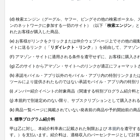
(d) 検索エンジン（グーグル、ヤフー、ビングその他の検索ポータル
ンのネットワークに参加する一切のサイト）（以下「
検索エンジン
」と
れたお客様が購入した商品、
(e) お客様がリンクをクリックまたは仲介ウェブページ上でその他の
イトに送るリンク（「
リダイレクト・リンク
」）を経由して、アマゾン
(f) アマゾン・サイトに適用される条件を遵守せずに、お客様に購入さ
(g) 乙のサイトからアマゾン・サイトへのリンクが適正にフォーマッ
(h) 承認モバイル・アプリ以外のモバイル・アプリ内の特別リンクまたはC
ツールにより提供されたものではない承認モバイル・アプリ内の特別リ
(i) メンバー紹介イベントの対象商品（関連する特別プログラム紹介料と
(j) 本規約で別途定めのない限り、サブスクリプションとして購入され
(k) 商品一覧ページに掲載されていない発表前の商品や予約開始前の商
3. 標準プログラム紹介料
甲は乙に対し、本紹介料率表に記載された制限および
本規約
を遵守す
す。）を支払います。紹介料は、適格収入のパーセンテージとして計算