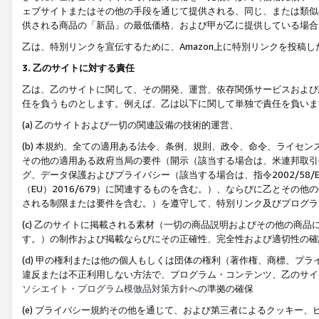
ェブサイトまたはその他の手段を通じて提供される、同じ、または類似
供される商品の「新品」の最低価格、および甲が乙に提供している場合
乙は、特別リンクを宣伝するために、Amazon上に特別リンクを投稿し
3. 乙のサイトに対する責任
乙は、乙のサイトに関して、その開発、運営、依存関係サービスおよび
任を負うものとします。例えば、乙は以下に関して単独で責任を負いま
(a) 乙のサイトおよび一切の関連設備の技術的運営、
(b) 本規約、全ての適用ある法令、条例、規則、政令、命令、ライセ
その他の適用ある政府当局の要件（開示（該当する場合は、米連邦取引
グ、データ保護およびプライバシー（該当する場合は、指令2002/58
（EU）2016/679）に関連するものを含む。）、ならびに乙とそ
される制限または要件を含む。）を遵守して、特別リンク及びプログラ
(c) 乙のサイトに掲載される素材（一切の商品説明およびその他の商
す。）の制作および掲載ならびにその正確性、完全性および適切性の確
(d) 甲の権利または他の個人もしくは団体の権利（著作権、商標、プ
違反または不正利用しない方法で、プログラム・コンテンツ、乙のサイ
ソシエイト・プログラム模倣品対策方針
への準拠の確保
(e) プライバシー規約その他を通じて、および第三者によるクッキー