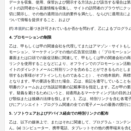
データを収集、使用、保管および開示する方法および該当する場合は第
イトの訪問者から直接情報を収集し、サイトの訪問者のブラウザにクッ
切に開示し、その他の適用法の法的要件を満たし、ならびに適用法によ
ついて情報を提供すること、および
(f)
本規約
に基づき許可されているか否かを問わず、乙によるプログラ
4. プロモーションの制限
乙は、甲もしくは甲の関連会社を代理してまたはアマゾン・サイトもし
モーション、マーケティングその他の広告宣伝活動（「プロモーション
書面または口頭での販促活動に関連して、甲もしくは甲の関連会社の商
リンクを使用することなどにより、オフラインでのプロモーション活動
イトのダイレクトメールに特別リンクを含めることができるものとしま
領するお客様がオプトインしたものであること）、その他本規約、商標
となります。甲の要請を受けた場合、乙は、前記を遵守していることを
明書のフォームおよび当該証明書の記載事項を指定します。乙が甲の要
す。疑義を避けるためにいうと、(i)適用あるマーケティング法の目的上(例
び類似または後継の法律を指します。)、乙は、特別リンクを含む各電子
びにアソシエイト・プログラム関連の全ての電子メールの最善の慣行に
5. ソフトウェアおよびデバイス経由での特別リンクの配布
乙は、以下の媒体上で、またはそれに関連して、プログラム・コンテン
ん。(a) コンピューター、携帯電話、タブレットその他の携帯端末を