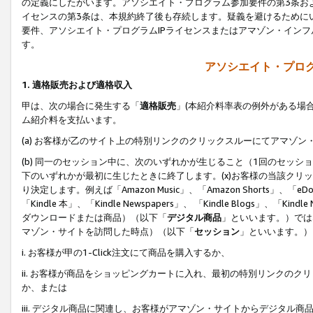
の定義にしたがいます。アソシエイト・プログラム参加要件の第3条お
イセンスの第3条は、本規約終了後も存続します。疑義を避けるためにい
要件、アソシエイト・プログラムIPライセンスまたはアマゾン・イン
す。
アソシエイト・プログ
1. 適格販売および適格収入
甲は、次の場合に発生する「
適格販売
」(本紹介料率表の例外がある場
ム紹介料を支払います。
(a) お客様が乙のサイト上の特別リンクのクリックスルーにてアマゾン
(b) 同一のセッション中に、次のいずれかが生じること（1回のセッ
下のいずれかが最初に生じたときに終了します。(x)お客様の当該クリッ
り決定します。例えば「Amazon Music」、「Amazon Shorts」、「eDo
「Kindle 本」、「Kindle Newspapers」、 「Kindle Blogs」、「
ダウンロードまたは商品）（以下「
デジタル商品
」といいます。）では
マゾン・サイトを訪問した時点）（以下「
セッション
」といいます。）
i. お客様が甲の1-Click注文にて商品を購入するか、
ii. お客様が商品をショッピングカートに入れ、最初の特別リンクの
か、または
iii. デジタル商品に関連し、お客様がアマゾン・サイトからデジタ