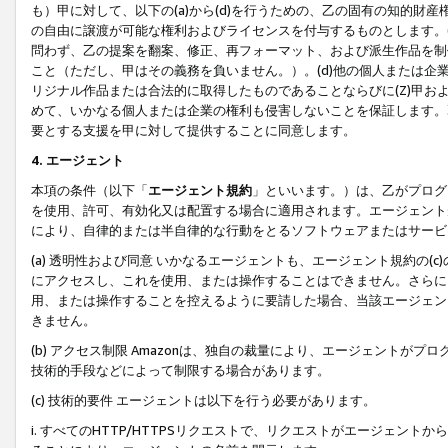
も）甲に対して、以下の(a)から(d)を行うための、乙の固有の知的
の自由に譲渡が可能な権利およびライセンスを付与するものとします。(
問わず、乙の提案を翻案、修正、再フォーマット、および派生作品を制
こと（ただし、甲はその義務を負いません。）。(d)他の個人または企
リジナル作品または合法的に取得したものであることならびに(Z)甲
めて、いかなる個人または企業の権利も侵害しないことを保証します。
要とする支援を甲に対して提供することに同意します。
4. エージェント
本項の条件（以下「
エージェント規約
」といいます。）は、乙がプログ
を使用、許可、有効化又は配置する場合に適用されます。エージェント
により、自律的または半自律的な行動をとるソフトウェアまたはサービ
(a) 透明性および同意 いかなるエージェントも、エージェント規約の
にアクセスし、これを使用、または操作することはできません。さらに、
用、または操作することを控えるように要請した場合、当該エージェン
きません。
(b) アクセス制限 Amazonは、独自の裁量により、エージェント
技術的手段などによって制限する場合があります。
(c) 技術的要件 エージェントは以下を行う必要があります。
i. すべてのHTTP/HTTPSリクエストで、リクエストがエージェ