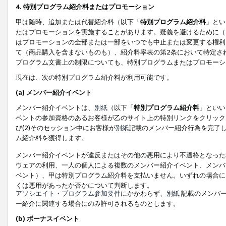
4. 特別プログラム紹介料またはプロモーション
甲は随時、追加または代替紹介料（以下「
特別プログラム紹介料
」とい
たはプロモーションを実施することがあります。疑義を避けるために（
はプロモーションの全部または一部をいつでも中止または変更する権利
て（商品購入を含まないものも）、紹介料率表の第2条において特定さ
プログラム文書上の制限についても、特別プログラムまたはプロモーシ
現在は、次の特別プログラム紹介料が利用可能です。
(a) メンバー紹介イベント
メンバー紹介イベントは、
別紙
（以下「
特別プログラム紹介料
」といい
ベントの参加資格のあるお客様が乙のサイト上の特別リンクをクリック
び(2)そのセッション中にお客様が
別紙
記載のメンバー紹介行為を完了
ム紹介料を獲得します。
メンバー紹介イベントが違反またはその他の悪用により不適格となった
ウェアの利用、一人の個人による複数のメンバー紹介イベント、メンバ
ベント）、甲は特別プログラム紹介料を支払いません。いずれの場合に
くは悪用があったか否かについて判断します。
アソシエイト・プログラム参加要件
にかかわらず、
別紙
記載のメンバー
ー紹介に関連する場合にのみ許可されるものとします。
(b) ボーナスイベント