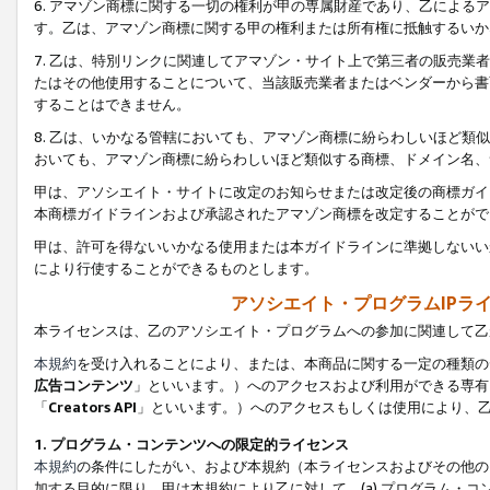
6. アマゾン商標に関する一切の権利が甲の専属財産であり、乙によ
す。乙は、アマゾン商標に関する甲の権利または所有権に抵触するいか
7. 乙は、特別リンクに関連してアマゾン・サイト上で第三者の販売
たはその他使用することについて、当該販売業者またはベンダーから書
することはできません。
8. 乙は、いかなる管轄においても、アマゾン商標に紛らわしいほど
おいても、アマゾン商標に紛らわしいほど類似する商標、ドメイン名、
甲は、アソシエイト・サイトに改定のお知らせまたは改定後の商標ガイ
本商標ガイドラインおよび承認されたアマゾン商標を改定することがで
甲は、許可を得ないいかなる使用または本ガイドラインに準拠しないい
により行使することができるものとします。
アソシエイト・プログラムIPラ
本ライセンスは、乙のアソシエイト・プログラムへの参加に関連して乙
本規約
を受け入れることにより、または、本商品に関する一定の種類の
広告コンテンツ
」といいます。）へのアクセスおよび利用ができる専有
「
Creators API
」といいます。）へのアクセスもしくは使用により、
1. プログラム・コンテンツへの限定的ライセンス
本規約
の条件にしたがい、および本規約（本ライセンスおよびその他の
加する目的に限り、甲は本規約により乙に対して、(a) プログラム・コ