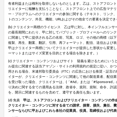
有者利益または権利を取得しないものとします。乙は、ストアフロントに
リエイターに報酬を支払うことなく、ストアフロント上での広告マテリア
ー・プログラムへのクリエイターの参加に関する（テキスト、リンク、
トのコンテンツ、外見、機能、URLおよびその他全ての要素を決定で
(b) クリエイター商標のライセンス 乙は甲に対し、本インフルエン
の最長期間にわたり、甲に対してパブリック・プロフィールへのリンク
に関連して甲に提供される乙の名前、写真、ロゴ、その他の商標（以下
複製、再生、翻案、翻訳、引用、再フォーマット、配信、送信および表
甲はクリエイター商標についてクリエイターが提供した形状から変更し
ーマットまたはサイズ変更を目的とする場合を除きます。）
(c) クリエイター・コンテンツおよびサイト 疑義を避けるためにい
ル提出に関連する該当アマゾン・サイトの利用規約の規定に従い、かつ、
用される場合、米連邦取引委員会（FTC）の広告における推奨・証言
イターが、クリエイター・コンテンツに関連して他の製造業者、配信業
を受け取った場合、クリエイターは、(「#Ad」または「#Sponsor
り決めに関する全ての適用ある法律、政省令、規則、規制、命令、許認
を、開示に関連するものを含めて、遵守する責任も負います。
(d) 免責
甲は、ストアフロントおよびクリエイター・コンテンツの作
クリエイター・コンテンツに対する全ての請求、損害、損失、責任、費
ンサーならびに甲およびこれら各社の従業員、役員、取締役および代表