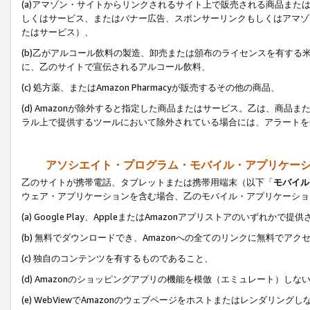
(a)アマゾン・サイトからリンクされるサイト上で販売される商品またはサ
しくはサービス、またはバナー広告、スポンサーリンクもしくはアマゾ
たはサービス）、
(b)乙がアルコール飲料の製造、卸売または頒布のライセンスを有す
に、乙のサイトで宣伝されるアルコール飲料、
(c) 処方薬、またはAmazon Pharmacyが販売するその他の商品、
(d) Amazonが除外すると指定した商品またはサービス。乙は、商品また
ラル上で提供するツールにおいて除外されている場合には、アラートを
アソシエイト・プログラム・モバイル・アプリケー
乙のサイトが携帯電話、タブレットまたは携帯用端末（以下「
モバイル
ウェア・アプリケーションを含む場合、乙のモバイル・アプリケーショ
(a) Google Play、AppleまたはAmazonアプリストアのいずれかで
(b) 無料でダウンロードでき、Amazonへの全てのリンクに無料でアク
(c) 独自のコンテンツを有するものであること、
(d) Amazonのショッピングアプリの機能を模倣（エミュレート）しな
(e) WebViewでAmazonのウェブページをホストまたはレンダリング