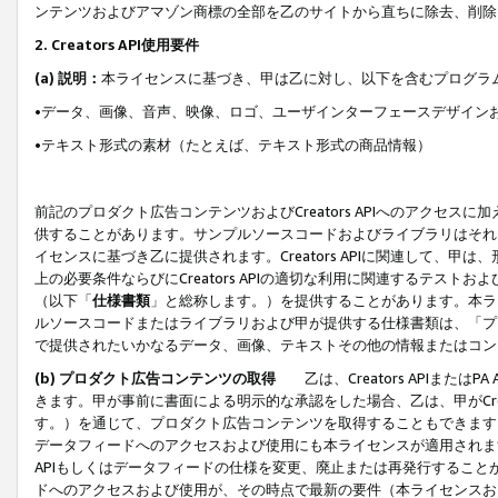
ンテンツおよびアマゾン商標の全部を乙のサイトから直ちに除去、削除
2. Creators API使用要件
(a) 説明：
本ライセンスに基づき、甲は乙に対し、以下を含むプログラ
•データ、画像、音声、映像、ロゴ、ユーザインターフェースデザイン
•テキスト形式の素材（たとえば、テキスト形式の商品情報）
前記のプロダクト広告コンテンツおよびCreators APIへのアクセスに
供することがあります。サンプルソースコードおよびライブラリはそれ
イセンスに基づき乙に提供されます。Creators APIに関連して
上の必要条件ならびにCreators APIの適切な利用に関連するテ
（以下「
仕様書類
」と総称します。）を提供することがあります。本ラ
ルソースコードまたはライブラリおよび甲が提供する仕様書類は、「プ
で提供されたいかなるデータ、画像、テキストその他の情報またはコン
(b) プロダクト広告コンテンツの取得
乙は、Creators APIま
きます。甲が事前に書面による明示的な承認をした場合、乙は、甲がCreator
す。）を通じて、プロダクト広告コンテンツを取得することもできます
データフィードへのアクセスおよび使用にも本ライセンスが適用されます。乙は
APIもしくはデータフィードの仕様を変更、廃止または再発行することがで
ドへのアクセスおよび使用が、その時点で最新の要件（本ライセンスお