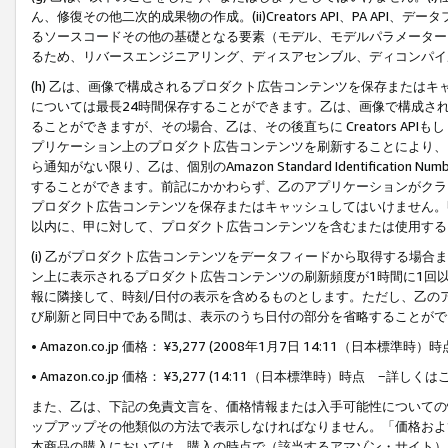
ん、修復その他二次的成果物の作成。(ii)Creators API、PA 
るソースコードその他の基礎となる要素（モデル、モデルパラメーター
るため、リバースエンジニアリング、ディスアセンブル、ディコンパイ
(h) 乙は、画像で構成されるプロダクト広告コンテンツを保存または
については最長24時間保存することができます。乙は、画像で構成さ
ることができますが、その場合、乙は、その後直ちに Creators AP
プリケーション上のプロダクト広告コンテンツを刷新することにより、
ら通知がない限り、乙は、個別のAmazon Standard Identification Nu
することができます。前記にかかわらず、乙のアプリケーションがクラ
プロダクト広告コンテンツを保存またはキャッシュしてはいけません。
以内に、甲に対して、プロダクト広告コンテンツを含むまたは使用する
(i) 乙がプロダクト広告コンテンツをデータフィードから取得する場合または
ン上に表示されるプロダクト広告コンテンツの刷新頻度が1時間に1回
報に隣接して、時刻/日付の表示を含めるものとします。ただし、乙の
び刷新と同日中である間は、表示のうち日付の部分を省略することがで
• Amazon.co.jp 価格： ¥3,277 (2008年1月7日 14:11（日本標準
• Amazon.co.jp 価格： ¥3,277 (14:11（日本標準時）時点 −詳しくは
また、乙は、下記の免責文言を、価格情報または入手可能性についての
ップアップその他類似の方法で表示しなければなりません。「価格およ
本商品の購入においては、購入の時点で（該当するアマゾン・サイト）