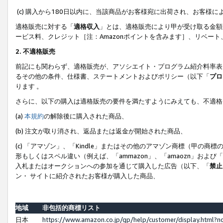
(c) 購入から180日以内に、当該商品がお客様宛に出荷され、お客
適格販売に対する「
適格収入
」とは、適格販売により甲が受け取る金額
ービス料、クレジット［注：Amazonポイントを含みます］、リベー
2. 不適格販売
前記にも関わらず、適格販売が、アソシエイト・プログラム紹介料率表
るその他の条件、仕様書、ステートメントおよびポリシー（以下「
プロ
ります 。
さらに、以下の購入は適格販売の要件を満たすようにみえても、不適格
(a)
本規約
の解除後に購入された商品、
(b) 注文が取り消され、返品または返金が開始された商品、
(c) 「アマゾン」、「Kindle」またはその他のアマゾン商標（甲
形もしくはスペル違い（例えば、「ammazon」、「amaozn」およ
入札またはオークションへの参加を通じて購入した広告（以下、「
禁止
ン・ サイトに紹介されたお客様が購入した商品、
地域
非包括的商標リスト
日本
https://www.amazon.co.jp/gp/help/customer/display.html