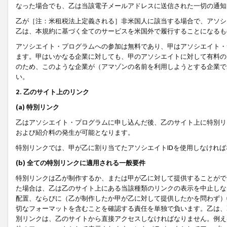
なった場合でも、乙は当該電子メールアドレスに送信された一切の通知
乙が［注：米租税法上定義される］非米国人に該当する場合で、アソシ
乙は、本規約に基づく全てのサービスを米国外で履行することになるも
アソシエイト・プログラムへの参加は無料であり、甲はアソシエイト・
ます。甲はいかなる企業に対しても、甲のアソシエイトに対して有料の
のため、このような企業が（アマゾンの名前を利用しようとする企業で
い。
2. 乙のサイト上のリンク
(a) 特別リンク
乙はアソシエイト・プログラムに申し込んだ後、乙のサイト上に特別リ
および紹介料の発生が可能となります。
特別リンクでは、甲が乙に割り当てたアソシエイトIDを使用しなけれ
(b) 全ての特別リンクに適用される一般要件
特別リンクは乙が制作するか、または甲が乙に対して提供することがで
た場合は、乙は乙のサイト上にある当該種類のリンクの表示を中止しな
配置、ならびに（乙が制作したか甲が乙に対して提供したかを問わず）
切なフォーマットを含むことを確認する責任を単独で負います。乙は、
別リンクは、乙のサイトから直接アクセスしなければなりません。例えば、