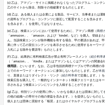
(c) 乙は、アマゾン・サイトに掲載されなくなったプログラム・コン
乙のサイトから除去、削除その他破棄するものとします。
(d) 乙は、ある個人または企業による製品、サービス、当事者または
の資料をプログラム・コンテンツに接近して配置することを含みます。
を含みます。）を使用してはなりません。
(e) 乙は、検索エンジンにおいて使用するために、アマゾン商標（
商標
「ammazon」、「amaozn」および「kindel」など）を購入
ん。当該検索エンジンが除外機能を有する場合、甲の要請があれば、甲
果に伴って乙の宣伝コンテンツを表示させるために使用するキーワード
入札による除外を要請等）ものとします。
(f) 乙は、結果的に有料検索広告が禁止有料プレースメント（
紹介料率
（「amazon」、「Kindle」またはアマゾンもしくはアマゾンの
標用語
」といいます。なお、乙は非包括的商標テーブルで甲の商標の非
上でのキーワード・オークションに参加しないものとします。乙が
本規
り、直接またはリダイレクト・リンク（
紹介料率表
で定義します。）を
検索広告を購入して、一般的なインターネット検索クエリーまたはキー
示されるよう検索エンジンにリンクを入稿することができます。
(g) 乙は、特別リンクの使用に伴い、いかなる個人または団体に対し
の他の組織への寄付その他の便益を含みます。）を提供しないものとし
個人または団体に奨励する「報奨」またはロイヤルティプログラムを実