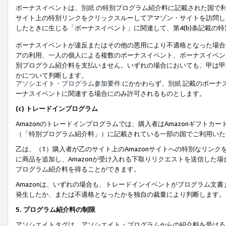
ボーナスイベントは、
別紙
の特別プログラム紹介料に記載された国で利
サイト上の特別リンクをクリックスルーしてアマゾン・サイトを訪問した
したときに生じる「ボーナスイベント」に関連して、第4(b)条記載の
ボーナスイベントが違反またはその他の悪用により不適格となった場合
アの利用、一人の個人による複数のボーナスイベント、ボーナスイベン
別プログラム紹介料を支払いません。いずれの場合においても、甲は甲
かについて判断します。
アソシエイト・プログラム参加要件
にかかわらず、
別紙
記載のボーナ
ーナスイベントに関連する場合にのみ許可されるものとします。
(c) トレードインプログラム
Amazonのトレードインプログラムでは、購入者はAmazonギフト
（「特別プログラム紹介料」）に記載されている一部の国でご利用いた
乙は、（1）購入者が乙のサイト上のAmazonサイトへの特別なリン
に商品を追加し、Amazonが受け入れる下取りリクエストを送信した場
プログラム紹介料を得ることができます。
Amazonは、いずれの場合も、トレードインイベントがプログラム文書
発生したか、または不適格となったかを独自の裁量により判断します。
5. プログラム紹介料の制限
アソシエイトタグは、アソシエイト・プログラムからの紹介料を受ける