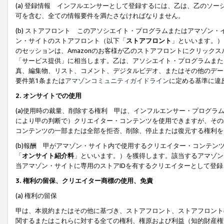
(a) 登録情報 インフルエンサーとして登録するには、乙は、乙のソ
可を含む、全ての情報要件を満たさなければなりません。
(b) ストアフロント このアソシエイト・プログラムまたはアマゾン
ン・サイトのストアフロント（以下「
ストアフロント
」といいます。）
のセッションは、Amazonのお客様が乙のストアフロントにクリック
「サービス提供」に相当します。乙は、アソシエイト・プログラムまた
真、編集物、リスト、コメント、デジタルビデオ、またはその他のデー
要件第1条または
アマゾンコミュニティガイドライン
に定める基準に違
2.
オンサイトでの使用
(a)使用時の裁量、削除する権利 甲は、インフルエンサー・プログラ
により甲の判断で）クリエイター・コンテンツを使用できますが、その
コンテンツの一部または全部を拒否、削除、停止または復元する権利を
(b)報酬 甲がアマゾン・サイト内で使用するクリエイター・コンテン
「
オンサイト紹介料
」といいます。）を獲得します。該当するアマゾン
当アマゾン・サイトに専用のストアIDを有するクリエイターとして登
3.
権利の留保、クリエイター商標の使用、免責
(a) 権利の留保
甲は、本規約またはその他に基づき、ストアフロント、ストアフロント
関するまたはこれらに対する全ての権利、権原および利益（知的財産権