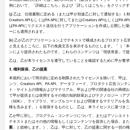
例において、「詳細はこちら」および「詳しくはこちら」をクリックす
(j) 乙は、仕様書類に定める（または甲が別途乙に対して通知する）
Creators APIもしくはPA APIに対してまたはCreators APIもしく
はPA APIにリクエスト送信を行うアプリケーションを作成し公開し
ーにも適用されます。
(k) 乙が乙のアプリケーション上でテキストで構成されるプロダクト
と見えるところに、以下の免責文言を表示するものとします。「［「本
ンにより提供されたものです。これらのコンテンツは「現状有姿」で提
乙は、乙が本ライセンスを遵守していることを確認するために甲が要求
3. 権利留保、乙の提案
本規約において明示的に定める制限されたライセンスを除いて、甲は、
ンツ、Creators API、PA API、データフィード、プロダクト
ト・サイト上の情報およびマテリアル、甲および甲の関連会社の商標お
て甲が提供または使用するその他の知的財産およびテクノロジー（アプ
（SDK）、ライブラリ、サンプルコードおよび関連するマテリアルを
権を含みます。）を留保するものとし、乙は、本ライセンスに基づきこ
乙が甲に対し、プログラム・コンテンツについて、またはアソシエイト
テキストまたはその他の情報もしくはコンテンツを提供した場合、また
案
」と総称します。）、乙は、甲に対して、乙の提案に関する一切の権