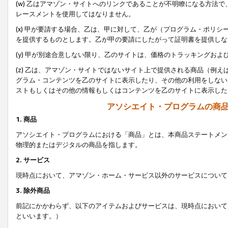
(w) 乙はアマゾン・サイトへのリンクであることが不明瞭になる方法
レースメントを使用してはなりません。
(x) 甲が要請する場合、乙は、甲に対して、乙が（プログラム・ポリ
を提供するものとします。乙が甲の要請にしたがって証明書を提供しな
(y) 甲が別途合意しない限り、乙のサイトは、価格のトラッキングお
(z) 乙は、アマゾン・サイトではないサイト上で提供される商品（例
グラム・コンテンツを乙のサイトに表示したり、その他の利用をしない
ストもしくはその他の情報もしくはコンテンツを乙のサイトに表示した
アソシエイト・プログラムの商
1. 商品
アソシエイト・プログラムにおける「商品」とは、本商品ステートメン
物理的またはデジタルの商品を指します。
2. サービス
現時点において、アマゾン・ホーム・サービス以外のサービスについて
3. 除外商品
前記にかかわらず、以下のアイテムおよびサービスは、現時点において
といいます。）