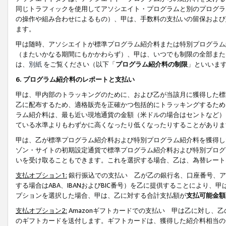
同じトラフィックを使用してアソシエイト・プログラムと別のプログラ
の操作や組み合わせによるもの）、甲は、手数料の支払いの留保および
ます。
甲は随時、アソシエイトが標準プログラム紹介料または特別プログラム
（またいかなる期間にもかかわらず）、甲は、いつでも制限の全部また
は、
別紙
をご覧ください（以下「
プログラム紹介料の制限
」といいま
6. プログラム紹介料のレポートと支払い
甲は、甲内部のトラッキングのために、および乙が当該月に獲得した標
乙に配布するため、適格販売を正確かつ包括的にトラッキングするため
ラム紹介料は、最も近い現地通貨の金額（米ドルの場合はセントなど）
ている水準よりもわずかに高くなったり低くなったりすることがありま
甲は、乙が標準プログラム紹介料および特別プログラム紹介料を獲得し
ゾン・サイトの初期設定通貨で標準プログラム紹介料および特別プログ
いを受け取ることもできます。これを選択する場合、乙は、為替レート
支払オプション1:
銀行振込での支払い 乙が乙の銀行名、口座番号、ア
する場合はABA、IBANおよびBIC番号）を乙に提供することにより
プションを選択した場合、甲は、乙に対する合計支払額が
支払可能金額
支払オプション2:
Amazonギフトカードでの支払い 甲は乙に対し、
のギフトカードを送付します。ギフトカードは、獲得した紹介料相当の