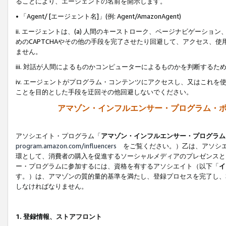
ることにより、エージェントの名前を開示します。
• 「Agent/ [エージェント名]」(例: Agent/AmazonAgent)
ii. エージェントは、(a) 人間のキーストローク、ページナビゲーシ
めのCAPTCHAやその他の手段を完了させたり回避して、アクセス、
ません。
iii. 対話が人間によるものかコンピューターによるものかを判断する
iv. エージェントがプログラム・コンテンツにアクセスし、又はこれ
ことを目的とした手段を迂回その他回避しないでください。
アマゾン・インフルエンサー・プログラム・
アソシエイト・プログラム「
アマゾン・インフルエンサー・プログラム
program.amazon.com/influencers
をご覧ください。）乙は、アソシエ
環として、消費者の購入を促進するソーシャルメディアのプレゼンスと
ー・プログラムに参加するには、資格を有するアソシエイト（以下「
イ
す。）は、アマゾンの質的量的基準を満たし、登録プロセスを完了し、
しなければなりません。
1.
登録情報、ストアフロント