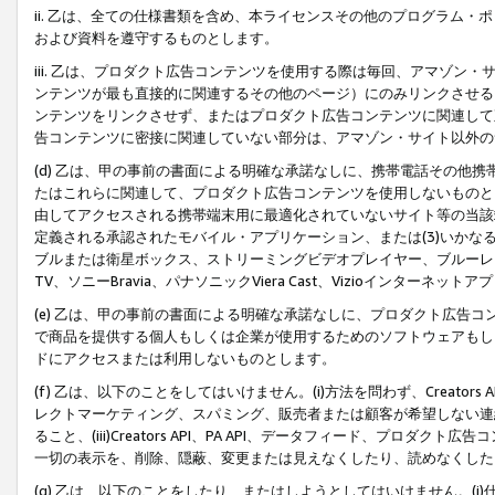
ii. 乙は、全ての仕様書類を含め、本ライセンスその他のプログラム
および資料を遵守するものとします。
iii. 乙は、プロダクト広告コンテンツを使用する際は毎回、アマゾ
ンテンツが最も直接的に関連するその他のページ）にのみリンクさせる
ンテンツをリンクさせず、またはプロダクト広告コンテンツに関連して
告コンテンツに密接に関連していない部分は、アマゾン・サイト以外の
(d) 乙は、甲の事前の書面による明確な承諾なしに、携帯電話その他
たはこれらに関連して、プロダクト広告コンテンツを使用しないものと
由してアクセスされる携帯端末用に最適化されていないサイト等の当該端
定義される承認されたモバイル・アプリケーション、または(3)いか
ブルまたは衛星ボックス、ストリーミングビデオプレイヤー、ブルーレイ
TV、ソニーBravia、パナソニックViera Cast、Vizioインター
(e) 乙は、甲の事前の書面による明確な承諾なしに、プロダクト広告
で商品を提供する個人もしくは企業が使用するためのソフトウェアもしくはその
ドにアクセスまたは利用しないものとします。
(f) 乙は、以下のことをしてはいけません。(i)方法を問わず、Creator
レクトマーケティング、スパミング、販売者または顧客が希望しない連
ること、(iii)Creators API、PA API、データフィード、プ
一切の表示を、削除、隠蔽、変更または見えなくしたり、読めなくした
(g) 乙は、以下のことをしたり、またはしようとしてはいけません。(