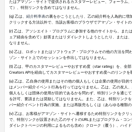
たはアマゾン・サイトで提供されるカスタマーレビュー、フォーラム、
て）、特別リンクを含めてはなりません。
(q) 乙は、
紹介料率表
の裏をかこうとしたり、乙の紹介料を人為的に増
クリックする方法以外で、当該お客様のブラウザでアマゾン・サイトの
(r) 乙は、アソシエイト・プログラムに参加する他のサイトから、ま
ェア経由を含めて）妨害またはリダイレクトしようとしたり、または、
なりません。
(s) 乙は、ロボットまたはソフトウェア・プログラムその他の方法を
ゾン・サイト上でのセッションを作出してはなりません。
(t) 乙は、甲のカスタマーレビューやおすすめ度（star rating
Creators APIを経由してカスタマーレビューやおすすめ度へのリンク
(u) 乙は、乙自身の使用またはその他の個人もしくは企業の使用が目
はメンバー紹介イベント行為を行ってはなりません。乙は、乙の友人、
個人もしくは団体の使用が目的であるかを問わず、特別リンクを通じて
を許可、要請または奨励してはなりません。また、乙は、特別リンクを
バー紹介イベント行為の実施、または再販売もしくは（あらゆる種類の
(v) 乙は、お客様がアマゾン・サイトへ遷移するため特別リンクをク
で、特別リンクが設置された乙のサイトのURLまたはプログラム・コ
ダイレクトページの利用によるものも含め）クローク（覆う）、ハイド