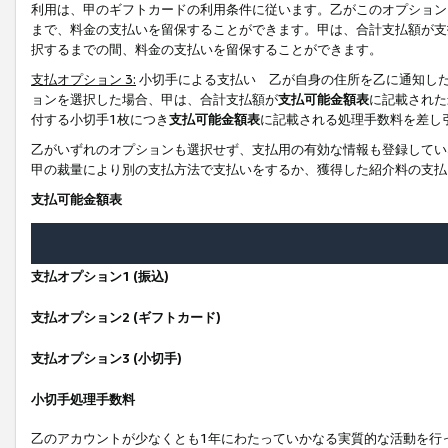
利用は、甲のギフトカードの利用条件に従います。乙がこのオプション
まで、料金の支払いを留保することができます。甲は、合計支払額が支
択するまでの間、料金の支払いを留保することができます。
支払オプション 3:
小切手による支払い 乙が自身の住所を乙に通知し
ョンを選択した場合、甲は、合計支払額が
支払可能金額表
に記載された
付する小切手1枚につき
支払可能金額表
に記載される処理手数料を差し
乙がいずれのオプションも選択せず、支払用の有効な情報も登録してい
甲の裁量により別の支払方法で支払いをするか、獲得した紹介料の支払
支払可能金額表
支払オプション1 (振込)
支払オプション2 (ギフトカード)
支払オプション3 (小切手)
小切手処理手数料
乙のアカウントが少なくとも1年にわたっていかなる実質的な活動を行