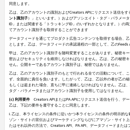
同意します。
乙は、乙のアカウントの識別およびCreators APIにリクエスト送
ント識別子
）」といいます。）およびアソシエイト・タグ・パラメータ（
ID」または関連する「トラッキングID」のいずれかとなります。）の両方
てアカウント識別子を取得することができます
データフィードを通じてプロダクト広告コンテンツを取得する場合、乙は、Cre
とします。乙は、データフィードの承認過程の一部として、乙のFeeds
甲は、乙のアカウント識別子を随時変更することがあります。秘密キー
密およびセキュリティを維持しなければなりません。乙は、乙の秘密キ
せん。公開キーであるアカウント識別子は、秘密ではありません。
乙は、乙のアカウント識別子のもとで行われる全ての活動について、こ
ず、全面的に責任を負います。したがって、乙は、乙以外の者が乙の秘
もしくは盗まれた場合、直ちに甲に連絡しなければなりません。乙は、
タグ・パラメータまたはアカウント識別子を使用してはなりません。
(c) 利用要件
Creators APIまたはPA APIにリクエスト送信を
乙は、下記の要件を遵守することに同意します。
i. 乙は、本ライセンスの条件に従いかつ本ライセンスの条件の明示的
ゾン・サイトの宣伝およびマーケティングならびにアマゾン・サイト上
たはそれ以外の方法で、Creators API、PA API、データフィー