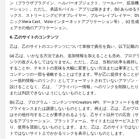
ン（ブラウザプラグイン、ヘルパーオブジェクト、ツールバー、拡張機
ーション）。ただし、承認モバイル・アプリは除きます。(b) あらゆ
ックス、ストリーミングビデオプレイヤー、ブルーレイプレイヤー、DVDプ
ニックViera Cast、Vizioインターネットアプリケーション等）。(
ェアその他のアプリケーション。
6. 乙のサイトのコンテンツ
乙は、乙のサイトのコンテンツについて単独で責任を負い、以下記載の
(a) 乙は、いかなる方法であれ、追加情報を加えることも含め、プロ
ンツの改ざんをしてはなりません。ただし、乙は、当初の比率を維持し
することや、テキストの意味を大幅に変更しない方法または事実として
コンテンツの一部を省略することはできます。甲が乙に提供することが
シー規約情報へのリンク）としてフォーマットされていないアマゾン・
設けることなく、乙は、「プライバシー情報」へのリンクを削除したり
または判読できないようにしないものとします。
(b) 乙は、プログラム・コンテンツやCreators API、データフ
ブライセンスまたは譲渡しないものとします。例えば、乙は、乙がプロ
はその他付与することが要求されるような、乙サイト以外での広告（サ
なるアプリケーション、プラットフォーム、サイトまたはサービス上で
り、使用を奨励しないものとします。 また、乙は、乙のサイトではな
トではないサイト上でかかるリンクを表示しないものとします。