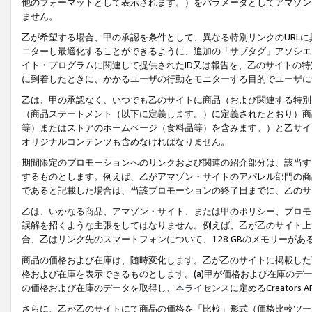
他のフォーマットとして表示されます。）をパラメータとしてアマゾン
ません。
乙が希望する場合、甲の承認を条件として、異なる特別リンクのURL
ニターし最適化することができるように、追加の「サブタグ」アソシエ
イト・プログラムに関連して提供されたID又は報告を、乙のサイトの
に到着したときに、かかるユーザの行動をモニターする目的でユーザに
乙は、甲の承認なく、いつでも乙のサイトに商品（および関連する特別
（商品ステートメント（以下に定義します。）に定義されたとおり）商
等）またはストアのホームページ（食料品等）を含みます。）と乙サイ
オリジナルコンテンツも含めなければなりません。
期間限定のプロモーションへのリンクおよび関連の紹介部分は、該当す
するものとします。例えば、乙がアマゾン・サイトのアパレル部門の商
であると記載した場合は、当該プロモーションの終了日までに、乙のサ
乙は、いかなる商品、アマゾン・サイト、または甲のポリシー、プロモ
誤解を招くような主張をしてはなりません。例えば、乙が乙のサイト上に
合、乙はリンク先のスマートフォンについて、128 GBのメモリーが
商品の価格および在庫は、随時変化します。乙が乙のサイトに掲載した
格および在庫を表示できるものとします。(a)甲が価格および在庫のデータを
の価格および在庫のデータを取得し、
本ライセンス
に定めるCreator
さらに、乙が乙のサイトにて商品の価格を「比較」形式（価格比較ツー