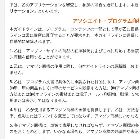
甲は、乙のアプリケーションを審査し、参加の可否を通知します。
本規
リケーション
」といいます。
アソシエイト・プログラム商
本ガイドラインは、プログラム・コンテンツの一部として甲が乙に提供
ラインは常に厳密に遵守することが要求され、本ガイドラインに違反し
自動的に解除されます。
1. 乙は、アマゾン・サイトの商品の在庫状況およびこれに対応する
ン商標を使用することができます。
2. 乙は、アマゾン商標の使用に際し、(i)本ガイドラインの最新版、およ
ません。
3. 乙は、プログラム文書で具体的に承認された目的に限り、アマゾン
(ii)甲、甲の商品もしくは甲のサービスを毀損する方法、(iii)アマ
方法または(iv)オフラインの素材または電子メール（印刷物、郵便、S
用または表示してはなりません。
4. 甲は、乙が使用するアマゾン商標の画像を提供します。乙は、方
率、色彩またはフォントを変更してはならず、アマゾン商標にいかなる
5. 各アマゾン商標は、単独で表示しなければならず、アマゾン商標
スをおくものとします。いかなる場合も、アマゾン商標の判読性や表示