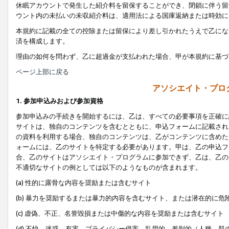
休眠アカウントで発生した紹介料を留保することができ、閉鎖に伴う留
ウント内の未払いの未収紹介料は、適用法による国庫返納または時効に
本規約に記載の全ての控除または留保により差し引かれたうえで乙にな
済を構成します。
理由の如何を問わず、乙に超過金が支払われた場合、甲が本規約に基づ
ページ上部に戻る
アソシエイト・プロ
1. 参加申込みおよび参加資格
参加申込みの手続きを開始するには、乙は、すべての必要事項を正確に
サイトは、独自のコンテンツを含むとともに、申込フォームに記載され
の資料を利用する場合、独自のコンテンツは、乙がコンテンツに含めた
ォームには、乙のサイトを特定する必要があります。甲は、乙の申込フ
合、乙のサイトはアソシエイト・プログラムに参加できず、乙は、乙の
不適切なサイトの例としては以下のようなものが含まれます。
(a) 性的に露骨な内容を奨励または含むサイト
(b) 暴力を奨励するまたは暴力的内容を含むサイト、または潜在的に
(c) 虚偽、不正、名誉毀損または中傷的な内容を奨励または含むサイト
(d) 不快、迷惑、有害、プライバシー侵害、乱用的、差別的（人種、