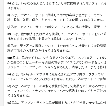
(h) 乙は、いかなる個人または団体により甲に提出された電子フォー
りません。
(i) 乙は、アマゾン・サイトに関連して甲のお客様が使用するアカウ
請、収集、取得、保存、キャッシュ、もしくは使用してはなりません。
(j) 乙は、アマゾン・サイトのボタン、リンクその他の機能を、変更
(k) 乙は、他の個人または団体を代理して、アマゾン・サイトにおい
行為をするのを承認、支援または奨励してはなりません。
(l) 乙は、甲と乙との関係について、または何らかの機能もしくは取
理的可能性のある行為を行ってはなりません。
(m) 乙は、乙のサイトに、いかなるスパイウェア、マルウェア、ウィ
が自身のコンピューター その他の電子デバイスにダウンロードもしく
ソフトウェア・アプリケーションを含めたり、表示したり、または特別
(n) 乙は、モバイル・アプリ内に組み込まれたアプリ内ウェブブラウザ
イトの中でフレーム化してはなりません。ただし、乙のサイト上で参加
(o) 乙は、乙のサイト上の素材と密接に関連して商品を宣伝する乙の
ー・ウィンドウ、トランジショナル・ページ広告またはレイヤー広告内
てはなりません。
(p) 乙は、アマゾン・サイトに乙が掲載することができるいかなるコ