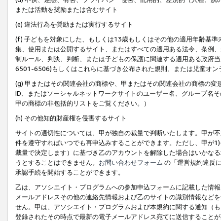
または活動を奨励または含むサイト
(e) 違法行為を奨励または実行するサイト
(f) 子どもを対象にした、もしくは13歳もしくはその他の適用年齢
集、使用または公開するサイト、またはすべての適用ある法令、条例、
制ルール、判決、判断、または子どもの保護に関連する適用ある政府当局の要
6501-6506)もしくはこれらに基づき公布された規則、または児童オ
(g) 甲またはその関連会社の商標や、甲またはその関連会社の商標の
ID、またはソーシャルネットワークサイトのユーザー名、グループ名
甲の商標の非包括的リストをご覧ください。）
(h) その他知的財産権を侵害するサイト
サイトの適切性については、甲が独自の裁量で判断いたします。甲が不
件を遵守すればいつでも再申込みすることができます。ただし、甲が1)
裁量で決定します）に基づき乙のアカウントを解除した場合はいかなる
うとすることはできません。
お問い合わせフォーム
の「運営規約違反に
承認手続を開始することができます。
乙は、アソシエイト・プログラムへの参加申込フォームに記載した情報
メールアドレスその他の連絡先情報および乙のサイトの識別情報などを
せん。甲は、アソシエイト・プログラムおよび本規約に関する通知（も
登録されたその時点で最新の電子メールアドレス宛てに送信することが