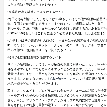
または活動を奨励または含むサイト
(e) 違法行為を奨励または実行するサイト
(f) 子どもを対象にした、もしくは13歳もしくはその他の適用年齢
集、使用または公開するサイト、またはすべての適用ある法令、条例、
制ルール、判決、判断、または子どもの保護に関連する適用ある政府当局の要
6501-6506)もしくはこれらに基づき公布された規則、または児童オ
(g) 甲またはその関連会社の商標や、甲またはその関連会社の商標の
ID、またはソーシャルネットワークサイトのユーザー名、グループ名
甲の商標の非包括的リストをご覧ください。）
(h) その他知的財産権を侵害するサイト
サイトの適切性については、甲が独自の裁量で判断いたします。甲が不
件を遵守すればいつでも再申込みすることができます。ただし、甲が1)
裁量で決定します）に基づき乙のアカウントを解除した場合はいかなる
うとすることはできません。
お問い合わせフォーム
の「運営規約違反に
承認手続を開始することができます。
乙は、アソシエイト・プログラムへの参加申込フォームに記載した情報
メールアドレスその他の連絡先情報および乙のサイトの識別情報などを
せん。甲は、アソシエイト・プログラムおよび本規約に関する通知（も
登録されたその時点で最新の電子メールアドレス宛てに送信することが