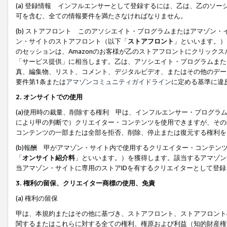
(a) 登録情報 インフルエンサーとして登録するには、乙は、乙のソ
可を含む、全ての情報要件を満たさなければなりません。
(b) ストアフロント このアソシエイト・プログラムまたはアマゾン
ン・サイトのストアフロント（以下「
ストアフロント
」といいます。）
のセッションは、Amazonのお客様が乙のストアフロントにクリック
「サービス提供」に相当します。乙は、アソシエイト・プログラムまた
真、編集物、リスト、コメント、デジタルビデオ、またはその他のデー
要件第1条または
アマゾンコミュニティガイドライン
に定める基準に違
2.
オンサイトでの使用
(a)使用時の裁量、削除する権利 甲は、インフルエンサー・プログラ
により甲の判断で）クリエイター・コンテンツを使用できますが、その
コンテンツの一部または全部を拒否、削除、停止または復元する権利を
(b)報酬 甲がアマゾン・サイト内で使用するクリエイター・コンテン
「
オンサイト紹介料
」といいます。）を獲得します。該当するアマゾン
当アマゾン・サイトに専用のストアIDを有するクリエイターとして登
3.
権利の留保、クリエイター商標の使用、免責
(a) 権利の留保
甲は、本規約またはその他に基づき、ストアフロント、ストアフロント
関するまたはこれらに対する全ての権利、権原および利益（知的財産権