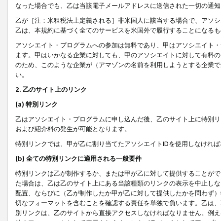
なった場合でも、乙は当該電子メールアドレスに送信された一切の通知
乙が［注：米租税法上定義される］非米国人に該当する場合で、アソシ
乙は、本規約に基づく全てのサービスを米国外で履行することになるも
アソシエイト・プログラムへの参加は無料であり、甲はアソシエイト・
ます。甲はいかなる企業に対しても、甲のアソシエイトに対して有料の
のため、このような企業が（アマゾンの名前を利用しようとする企業で
い。
2. 乙のサイト上のリンク
(a) 特別リンク
乙はアソシエイト・プログラムに申し込んだ後、乙のサイト上に特別リ
および紹介料の発生が可能となります。
特別リンクでは、甲が乙に割り当てたアソシエイトIDを使用しなけれ
(b) 全ての特別リンクに適用される一般要件
特別リンクは乙が制作するか、または甲が乙に対して提供することがで
た場合は、乙は乙のサイト上にある当該種類のリンクの表示を中止しな
配置、ならびに（乙が制作したか甲が乙に対して提供したかを問わず）
切なフォーマットを含むことを確認する責任を単独で負います。乙は、
別リンクは、乙のサイトから直接アクセスしなければなりません。例えば、