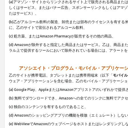
(a)アマゾン・サイトからリンクされるサイト上で販売される商品またはサ
しくはサービス、またはバナー広告、スポンサーリンクもしくはアマゾ
たはサービス）、
(b)乙がアルコール飲料の製造、卸売または頒布のライセンスを有す
に、乙のサイトで宣伝されるアルコール飲料、
(c) 処方薬、またはAmazon Pharmacyが販売するその他の商品、
(d) Amazonが除外すると指定した商品またはサービス。乙は、商品また
ラル上で提供するツールにおいて除外されている場合には、アラートを
アソシエイト・プログラム・モバイル・アプリケー
乙のサイトが携帯電話、タブレットまたは携帯用端末（以下「
モバイル
ウェア・アプリケーションを含む場合、乙のモバイル・アプリケーショ
(a) Google Play、AppleまたはAmazonアプリストアのいずれかで
(b) 無料でダウンロードでき、Amazonへの全てのリンクに無料でアク
(c) 独自のコンテンツを有するものであること、
(d) Amazonのショッピングアプリの機能を模倣（エミュレート）しな
(e) WebViewでAmazonのウェブページをホストまたはレンダリング