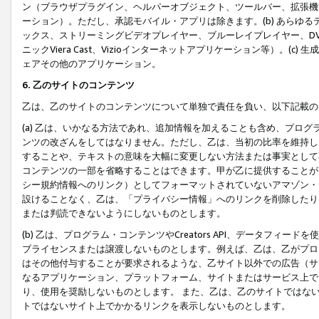
ン（ブラウザプラグイン、ヘルパーオブジェクト、ツールバー、拡張機
ーション）。ただし、承認モバイル・アプリは除きます。(b) あらゆ
ックス、ストリーミングビデオプレイヤー、ブルーレイプレイヤー、DVDプ
ニックViera Cast、Vizioインターネットアプリケーション等）。(
ェアその他のアプリケーション。
6. 乙のサイトのコンテンツ
乙は、乙のサイトのコンテンツについて単独で責任を負い、以下記載の
(a) 乙は、いかなる方法であれ、追加情報を加えることも含め、プロ
ンツの改ざんをしてはなりません。ただし、乙は、当初の比率を維持し
することや、テキストの意味を大幅に変更しない方法または事実として
コンテンツの一部を省略することはできます。甲が乙に提供することが
シー規約情報へのリンク）としてフォーマットされていないアマゾン・
設けることなく、乙は、「プライバシー情報」へのリンクを削除したり
または判読できないようにしないものとします。
(b) 乙は、プログラム・コンテンツやCreators API、データフ
ブライセンスまたは譲渡しないものとします。例えば、乙は、乙がプロ
はその他付与することが要求されるような、乙サイト以外での広告（サ
なるアプリケーション、プラットフォーム、サイトまたはサービス上で
り、使用を奨励しないものとします。 また、乙は、乙のサイトではな
トではないサイト上でかかるリンクを表示しないものとします。