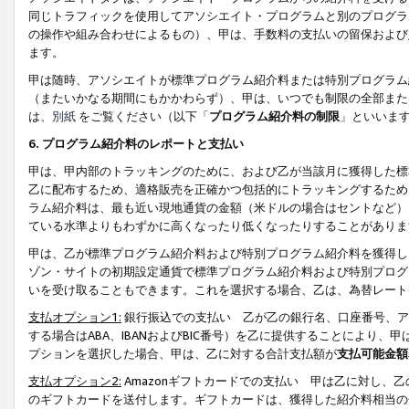
同じトラフィックを使用してアソシエイト・プログラムと別のプログラ
の操作や組み合わせによるもの）、甲は、手数料の支払いの留保および
ます。
甲は随時、アソシエイトが標準プログラム紹介料または特別プログラム
（またいかなる期間にもかかわらず）、甲は、いつでも制限の全部また
は、
別紙
をご覧ください（以下「
プログラム紹介料の制限
」といいま
6. プログラム紹介料のレポートと支払い
甲は、甲内部のトラッキングのために、および乙が当該月に獲得した標
乙に配布するため、適格販売を正確かつ包括的にトラッキングするため
ラム紹介料は、最も近い現地通貨の金額（米ドルの場合はセントなど）
ている水準よりもわずかに高くなったり低くなったりすることがありま
甲は、乙が標準プログラム紹介料および特別プログラム紹介料を獲得し
ゾン・サイトの初期設定通貨で標準プログラム紹介料および特別プログ
いを受け取ることもできます。これを選択する場合、乙は、為替レート
支払オプション1:
銀行振込での支払い 乙が乙の銀行名、口座番号、ア
する場合はABA、IBANおよびBIC番号）を乙に提供することにより
プションを選択した場合、甲は、乙に対する合計支払額が
支払可能金額
支払オプション2:
Amazonギフトカードでの支払い 甲は乙に対し、
のギフトカードを送付します。ギフトカードは、獲得した紹介料相当の