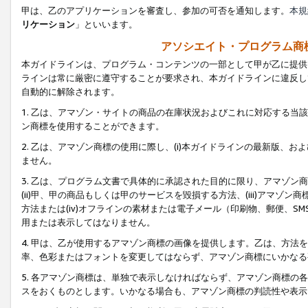
甲は、乙のアプリケーションを審査し、参加の可否を通知します。
本規
リケーション
」といいます。
アソシエイト・プログラム商
本ガイドラインは、プログラム・コンテンツの一部として甲が乙に提供
ラインは常に厳密に遵守することが要求され、本ガイドラインに違反し
自動的に解除されます。
1. 乙は、アマゾン・サイトの商品の在庫状況およびこれに対応する
ン商標を使用することができます。
2. 乙は、アマゾン商標の使用に際し、(i)本ガイドラインの最新版、およ
ません。
3. 乙は、プログラム文書で具体的に承認された目的に限り、アマゾン
(ii)甲、甲の商品もしくは甲のサービスを毀損する方法、(iii)アマ
方法または(iv)オフラインの素材または電子メール（印刷物、郵便、S
用または表示してはなりません。
4. 甲は、乙が使用するアマゾン商標の画像を提供します。乙は、方
率、色彩またはフォントを変更してはならず、アマゾン商標にいかなる
5. 各アマゾン商標は、単独で表示しなければならず、アマゾン商標
スをおくものとします。いかなる場合も、アマゾン商標の判読性や表示