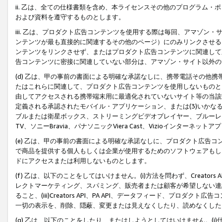
ii. 乙は、全ての仕様書類を含め、本ライセンスその他のプログラム
および資料を遵守するものとします。
iii. 乙は、プロダクト広告コンテンツを使用する際は毎回、アマゾ
ンテンツが最も直接的に関連するその他のページ）にのみリンクさせる
ンテンツをリンクさせず、またはプロダクト広告コンテンツに関連して
告コンテンツに密接に関連していない部分は、アマゾン・サイト以外の
(d) 乙は、甲の事前の書面による明確な承諾なしに、携帯電話その他
たはこれらに関連して、プロダクト広告コンテンツを使用しないものと
由してアクセスされる携帯端末用に最適化されていないサイト等の当該端
定義される承認されたモバイル・アプリケーション、または(3)いか
ブルまたは衛星ボックス、ストリーミングビデオプレイヤー、ブルーレイ
TV、ソニーBravia、パナソニックViera Cast、Vizioインター
(e) 乙は、甲の事前の書面による明確な承諾なしに、プロダクト広告
で商品を提供する個人もしくは企業が使用するためのソフトウェアもしくはその
ドにアクセスまたは利用しないものとします。
(f) 乙は、以下のことをしてはいけません。(i)方法を問わず、Creator
レクトマーケティング、スパミング、販売者または顧客が希望しない連
ること、(iii)Creators API、PA API、データフィード、プ
一切の表示を、削除、隠蔽、変更または見えなくしたり、読めなくした
(g) 乙は、以下のことをしたり、またはしようとしてはいけません。(