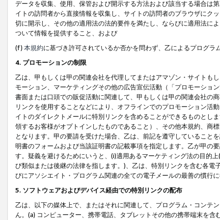
データを収集、使用、保管および開示する方法および該当する場合は第
イトの訪問者から直接情報を収集し、サイトの訪問者のブラウザにクッ
切に開示し、その他の適用法の法的要件を満たし、ならびに適用法によ
ついて情報を提供すること、および
(f)
本規約
に基づき許可されているか否かを問わず、乙によるプログラ
4. プロモーションの制限
乙は、甲もしくは甲の関連会社を代理してまたはアマゾン・サイトもし
モーション、マーケティングその他の広告宣伝活動（「プロモーション
書面または口頭での販促活動に関連して、甲もしくは甲の関連会社の商
リンクを使用することなどにより、オフラインでのプロモーション活動
イトのダイレクトメールに特別リンクを含めることができるものとしま
領するお客様がオプトインしたものであること）、その他本規約、商標
となります。甲の要請を受けた場合、乙は、前記を遵守していることを
明書のフォームおよび当該証明書の記載事項を指定します。乙が甲の要
す。疑義を避けるためにいうと、(i)適用あるマーケティング法の目的上(例
び類似または後継の法律を指します。)、乙は、特別リンクを含む各電子
びにアソシエイト・プログラム関連の全ての電子メールの最善の慣行に
5. ソフトウェアおよびデバイス経由での特別リンクの配布
乙は、以下の媒体上で、またはそれに関連して、プログラム・コンテン
ん。(a) コンピューター、携帯電話、タブレットその他の携帯端末を