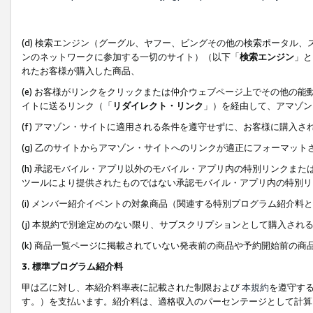
(d) 検索エンジン（グーグル、ヤフー、ビングその他の検索ポータル
ンのネットワークに参加する一切のサイト）（以下「
検索エンジン
」と
れたお客様が購入した商品、
(e) お客様がリンクをクリックまたは仲介ウェブページ上でその他の
イトに送るリンク（「
リダイレクト・リンク
」）を経由して、アマゾン
(f) アマゾン・サイトに適用される条件を遵守せずに、お客様に購入さ
(g) 乙のサイトからアマゾン・サイトへのリンクが適正にフォーマッ
(h) 承認モバイル・アプリ以外のモバイル・アプリ内の特別リンクまたはC
ツールにより提供されたものではない承認モバイル・アプリ内の特別リ
(i) メンバー紹介イベントの対象商品（関連する特別プログラム紹介料と
(j) 本規約で別途定めのない限り、サブスクリプションとして購入され
(k) 商品一覧ページに掲載されていない発表前の商品や予約開始前の商
3. 標準プログラム紹介料
甲は乙に対し、本紹介料率表に記載された制限および
本規約
を遵守す
す。）を支払います。紹介料は、適格収入のパーセンテージとして計算