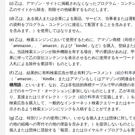
(c) 乙は、アマゾン・サイトに掲載されなくなったプログラム・コン
乙のサイトから除去、削除その他破棄するものとします。
(d) 乙は、ある個人または企業による製品、サービス、当事者または
の資料をプログラム・コンテンツに接近して配置することを含みます。
を含みます。）を使用してはなりません。
(e) 乙は、検索エンジンにおいて使用するために、アマゾン商標（
商標
「ammazon」、「amaozn」および「kindel」など）を購入
ん。当該検索エンジンが除外機能を有する場合、甲の要請があれば、甲
果に伴って乙の宣伝コンテンツを表示させるために使用するキーワード
入札による除外を要請等）ものとします。
(f) 乙は、結果的に有料検索広告が禁止有料プレースメント（
紹介料率
（「amazon」、「Kindle」またはアマゾンもしくはアマゾンの
標用語
」といいます。なお、乙は非包括的商標テーブルで甲の商標の非
上でのキーワード・オークションに参加しないものとします。乙が
本規
り、直接またはリダイレクト・リンク（
紹介料率表
で定義します。）を
検索広告を購入して、一般的なインターネット検索クエリーまたはキー
示されるよう検索エンジンにリンクを入稿することができます。
(g) 乙は、特別リンクの使用に伴い、いかなる個人または団体に対し
の他の組織への寄付その他の便益を含みます。）を提供しないものとし
個人または団体に奨励する「報奨」またはロイヤルティプログラムを実