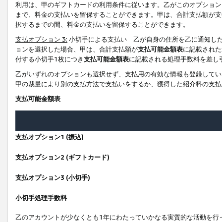
利用は、甲のギフトカードの利用条件に従います。乙がこのオプション
まで、料金の支払いを留保することができます。甲は、合計支払額が支
択するまでの間、料金の支払いを留保することができます。
支払オプション 3:
小切手による支払い 乙が自身の住所を乙に通知し
ョンを選択した場合、甲は、合計支払額が
支払可能金額表
に記載された
付する小切手1枚につき
支払可能金額表
に記載される処理手数料を差し
乙がいずれのオプションも選択せず、支払用の有効な情報も登録してい
甲の裁量により別の支払方法で支払いをするか、獲得した紹介料の支払
支払可能金額表
支払オプション1 (振込)
支払オプション2 (ギフトカード)
支払オプション3 (小切手)
小切手処理手数料
乙のアカウントが少なくとも1年にわたっていかなる実質的な活動を行