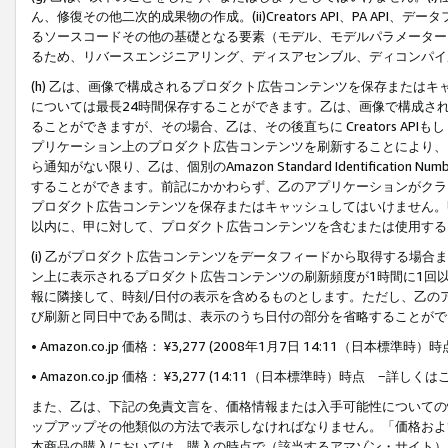
ん、修復その他二次的成果物の作成。(ii)Creators API、PA 
るソースコードその他の基礎となる要素（モデル、モデルパラメーター
るため、リバースエンジニアリング、ディスアセンブル、ディコンパイ
(h) 乙は、画像で構成されるプロダクト広告コンテンツを保存または
については最長24時間保存することができます。乙は、画像で構成さ
ることができますが、その場合、乙は、その後直ちに Creators AP
プリケーション上のプロダクト広告コンテンツを刷新することにより、
ら通知がない限り、乙は、個別のAmazon Standard Identification Nu
することができます。前記にかかわらず、乙のアプリケーションがクラ
プロダクト広告コンテンツを保存またはキャッシュしてはいけません。
以内に、甲に対して、プロダクト広告コンテンツを含むまたは使用する
(i) 乙がプロダクト広告コンテンツをデータフィードから取得する場合または
ン上に表示されるプロダクト広告コンテンツの刷新頻度が1時間に1回
報に隣接して、時刻/日付の表示を含めるものとします。ただし、乙の
び刷新と同日中である間は、表示のうち日付の部分を省略することがで
• Amazon.co.jp 価格： ¥3,277 (2008年1月7日 14:11（日本標準
• Amazon.co.jp 価格： ¥3,277 (14:11（日本標準時）時点 −詳しくは
また、乙は、下記の免責文言を、価格情報または入手可能性についての
ップアップその他類似の方法で表示しなければなりません。「価格およ
本商品の購入においては、購入の時点で（該当するアマゾン・サイト）