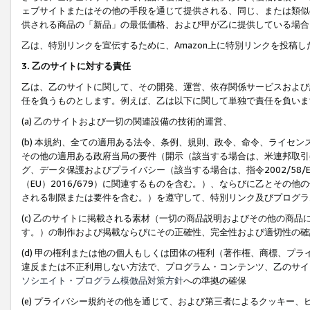
ェブサイトまたはその他の手段を通じて提供される、同じ、または類似
供される商品の「新品」の最低価格、および甲が乙に提供している場合
乙は、特別リンクを宣伝するために、Amazon上に特別リンクを投稿し
3. 乙のサイトに対する責任
乙は、乙のサイトに関して、その開発、運営、依存関係サービスおよび
任を負うものとします。例えば、乙は以下に関して単独で責任を負いま
(a) 乙のサイトおよび一切の関連設備の技術的運営、
(b) 本規約、全ての適用ある法令、条例、規則、政令、命令、ライセ
その他の適用ある政府当局の要件（開示（該当する場合は、米連邦取引
グ、データ保護およびプライバシー（該当する場合は、指令2002/58
（EU）2016/679）に関連するものを含む。）、ならびに乙とそ
される制限または要件を含む。）を遵守して、特別リンク及びプログラ
(c) 乙のサイトに掲載される素材（一切の商品説明およびその他の商
す。）の制作および掲載ならびにその正確性、完全性および適切性の確
(d) 甲の権利または他の個人もしくは団体の権利（著作権、商標、プ
違反または不正利用しない方法で、プログラム・コンテンツ、乙のサイ
ソシエイト・プログラム模倣品対策方針
への準拠の確保
(e) プライバシー規約その他を通じて、および第三者によるクッキー