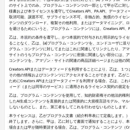
のサイト上でのみ、プログラム・コンテンツの一部として甲が乙に対し
様書および本ライセンスを遵守してCreators API、PA API、
取消可能、譲渡不可、サブライセンス不可、非独占的、無償のライセン
テンツのダウンロード、複製その他利用、またはデータマイニング、ロ
を避けるためにいうと、プログラム・コンテンツには、Creators AP
乙は、
本規約
の条件を遵守し、かつ本規約で付与された明示的なライセ
ることなく、乙は、(a)プログラム・コンテンツを、エンドユーザに
グラム・コンテンツに対してまたはこれに関連してリンクしたり、アマ
サイトのうちプログラム・コンテンツに密接に関連しない部分には、ア
コンテンツを、アマゾン・サイトの関連の商品詳細ページまたは他の関
Creators APIまたはデータフィードを利用することにより、乙は、
その他の情報およびコンテンツにアクセスすることができます。乙がこ
ためにCreators APIまたはデータフィードを利用する場合、乙は、こ
ィード（または同等のサービス）に適用されるライセンス契約の規定を
乙は、プログラム・コンテンツを使用して、知的財産権その他法的権利
したAI生成コンテンツを直接的または間接的に大規模言語モデル、マ
しないものとし、また、第三者をしてこれを行わせないものとします。
本ライセンスは、乙がプログラム文書（紹介料率表にて定義します。）
終了します。さらに、甲は、乙に対して書面で通知することにより、本
場合または甲が随時要請する場合、乙は、プログラム・コンテンツ（Cre