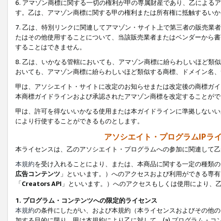
6. アマゾン商標に関する一切の権利が甲の専属財産であり、乙によ
す。乙は、アマゾン商標に関する甲の権利または所有権に抵触するいか
7. 乙は、特別リンクに関連してアマゾン・サイト上で第三者の販売
たはその他使用することについて、当該販売業者またはベンダーから書
することはできません。
8. 乙は、いかなる管轄においても、アマゾン商標に紛らわしいほど
おいても、アマゾン商標に紛らわしいほど類似する商標、ドメイン名、
甲は、アソシエイト・サイトに改定のお知らせまたは改定後の商標ガイ
本商標ガイドラインおよび承認されたアマゾン商標を改定することがで
甲は、許可を得ないいかなる使用または本ガイドラインに準拠しないい
により行使することができるものとします。
アソシエイト・プログラムIPラ
本ライセンスは、乙のアソシエイト・プログラムへの参加に関連して乙
本規約
を受け入れることにより、または、本商品に関する一定の種類の
広告コンテンツ
」といいます。）へのアクセスおよび利用ができる専有
「
Creators API
」といいます。）へのアクセスもしくは使用により、
1. プログラム・コンテンツへの限定的ライセンス
本規約
の条件にしたがい、および本規約（本ライセンスおよびその他の
加する目的に限り、甲は本規約により乙に対して、(a) プログラム・コ