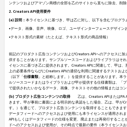
ンテンツおよびアマゾン商標の全部を乙のサイトから直ちに除去、削除
2. Creators API使用要件
(a) 説明：
本ライセンスに基づき、甲は乙に対し、以下を含むプログラ
•データ、画像、音声、映像、ロゴ、ユーザインターフェースデザイン
•テキスト形式の素材（たとえば、テキスト形式の商品情報）
前記のプロダクト広告コンテンツおよびCreators APIへのアクセスに
供することがあります。サンプルソースコードおよびライブラリはそれ
イセンスに基づき乙に提供されます。Creators APIに関連して
上の必要条件ならびにCreators APIの適切な利用に関連するテ
（以下「
仕様書類
」と総称します。）を提供することがあります。本ラ
ルソースコードまたはライブラリおよび甲が提供する仕様書類は、「プ
で提供されたいかなるデータ、画像、テキストその他の情報またはコン
(b) プロダクト広告コンテンツの取得
乙は、Creators APIま
きます。甲が事前に書面による明示的な承認をした場合、乙は、甲がCreator
す。）を通じて、プロダクト広告コンテンツを取得することもできます
データフィードへのアクセスおよび使用にも本ライセンスが適用されます。乙は
APIもしくはデータフィードの仕様を変更、廃止または再発行することがで
ドへのアクセスおよび使用が、その時点で最新の要件（本ライセンスお