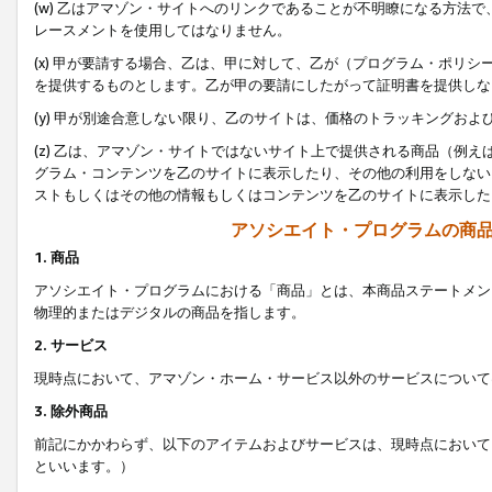
(w) 乙はアマゾン・サイトへのリンクであることが不明瞭になる方法
レースメントを使用してはなりません。
(x) 甲が要請する場合、乙は、甲に対して、乙が（プログラム・ポリ
を提供するものとします。乙が甲の要請にしたがって証明書を提供しな
(y) 甲が別途合意しない限り、乙のサイトは、価格のトラッキングお
(z) 乙は、アマゾン・サイトではないサイト上で提供される商品（例
グラム・コンテンツを乙のサイトに表示したり、その他の利用をしない
ストもしくはその他の情報もしくはコンテンツを乙のサイトに表示した
アソシエイト・プログラムの商
1. 商品
アソシエイト・プログラムにおける「商品」とは、本商品ステートメン
物理的またはデジタルの商品を指します。
2. サービス
現時点において、アマゾン・ホーム・サービス以外のサービスについて
3. 除外商品
前記にかかわらず、以下のアイテムおよびサービスは、現時点において
といいます。）