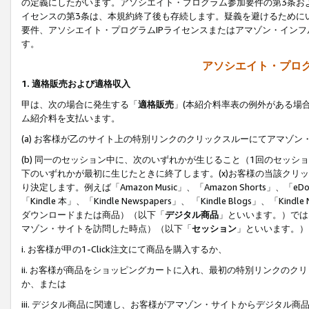
の定義にしたがいます。アソシエイト・プログラム参加要件の第3条お
イセンスの第3条は、本規約終了後も存続します。疑義を避けるためにい
要件、アソシエイト・プログラムIPライセンスまたはアマゾン・イン
す。
アソシエイト・プログ
1. 適格販売および適格収入
甲は、次の場合に発生する「
適格販売
」(本紹介料率表の例外がある場
ム紹介料を支払います。
(a) お客様が乙のサイト上の特別リンクのクリックスルーにてアマゾン
(b) 同一のセッション中に、次のいずれかが生じること（1回のセッ
下のいずれかが最初に生じたときに終了します。(x)お客様の当該クリッ
り決定します。例えば「Amazon Music」、「Amazon Shorts」、「eDo
「Kindle 本」、「Kindle Newspapers」、 「Kindle Blogs」、「
ダウンロードまたは商品）（以下「
デジタル商品
」といいます。）では
マゾン・サイトを訪問した時点）（以下「
セッション
」といいます。）
i. お客様が甲の1-Click注文にて商品を購入するか、
ii. お客様が商品をショッピングカートに入れ、最初の特別リンクの
か、または
iii. デジタル商品に関連し、お客様がアマゾン・サイトからデジタ