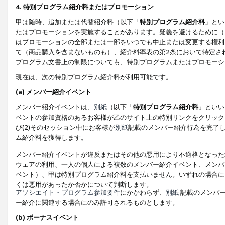
4. 特別プログラム紹介料またはプロモーション
甲は随時、追加または代替紹介料（以下「
特別プログラム紹介料
」とい
たはプロモーションを実施することがあります。疑義を避けるために（
はプロモーションの全部または一部をいつでも中止または変更する権利
て（商品購入を含まないものも）、紹介料率表の第2条において特定さ
プログラム文書上の制限についても、特別プログラムまたはプロモーシ
現在は、次の特別プログラム紹介料が利用可能です。
(a) メンバー紹介イベント
メンバー紹介イベントは、
別紙
（以下「
特別プログラム紹介料
」といい
ベントの参加資格のあるお客様が乙のサイト上の特別リンクをクリック
び(2)そのセッション中にお客様が
別紙
記載のメンバー紹介行為を完了
ム紹介料を獲得します。
メンバー紹介イベントが違反またはその他の悪用により不適格となった
ウェアの利用、一人の個人による複数のメンバー紹介イベント、メンバ
ベント）、甲は特別プログラム紹介料を支払いません。いずれの場合に
くは悪用があったか否かについて判断します。
アソシエイト・プログラム参加要件
にかかわらず、
別紙
記載のメンバー
ー紹介に関連する場合にのみ許可されるものとします。
(b) ボーナスイベント