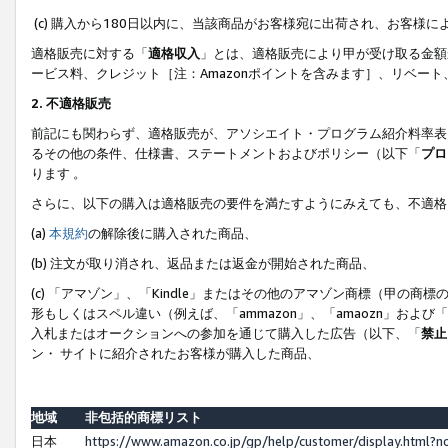
(c) 購入から180日以内に、当該商品がお客様宛に出荷され、お客
適格販売に対する「
適格収入
」とは、適格販売により甲が受け取る金額
ービス料、クレジット［注：Amazonポイントを含みます］、リベー
2. 不適格販売
前記にも関わらず、適格販売が、アソシエイト・プログラム紹介料率表
るその他の条件、仕様書、ステートメントおよびポリシー（以下「
プロ
ります 。
さらに、以下の購入は適格販売の要件を満たすようにみえても、不適格
(a)
本規約
の解除後に購入された商品、
(b) 注文が取り消され、返品または返金が開始された商品、
(c) 「アマゾン」、「Kindle」またはその他のアマゾン商標（甲
形もしくはスペル違い（例えば、「ammazon」、「amaozn」およ
入札またはオークションへの参加を通じて購入した広告（以下、「
禁止
ン・ サイトに紹介されたお客様が購入した商品、
地域
非包括的商標リスト
日本
https://www.amazon.co.jp/gp/help/customer/display.html