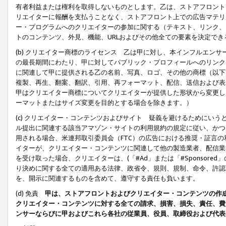
有者利益または権利を取得しないものとします。乙は、ストアフロントに
リエイターに報酬を支払うことなく、ストアフロント上での広告マテリア
ー・プログラムへのクリエイターの参加に関する（テキスト、リンク、
トのコンテンツ、外見、機能、URLおよびその他全ての要素を決定で
(b) クリエイター商標のライセンス 乙は甲に対し、本インフルエン
の最長期間にわたり、甲に対してパブリック・プロフィールへのリンク
に関連して甲に提供される乙の名前、写真、ロゴ、その他の商標（以下
複製、再生、翻案、翻訳、引用、再フォーマット、配信、送信および表
甲はクリエイター商標についてクリエイターが提供した形状から変更し
ーマットまたはサイズ変更を目的とする場合を除きます。）
(c) クリエイター・コンテンツおよびサイト 疑義を避けるためにい
ル提出に関連する該当アマゾン・サイトの利用規約の規定に従い、かつ、
用される場合、米連邦取引委員会（FTC）の広告における推奨・証言
イターが、クリエイター・コンテンツに関連して他の製造業者、配信業
を受け取った場合、クリエイターは、(「#Ad」または「#Sponsor
り決めに関する全ての適用ある法律、政省令、規則、規制、命令、許認
を、開示に関連するものを含めて、遵守する責任も負います。
(d) 免責
甲は、ストアフロントおよびクリエイター・コンテンツの作
クリエイター・コンテンツに対する全ての請求、損害、損失、責任、費
ンサーならびに甲およびこれら各社の従業員、役員、取締役および代表