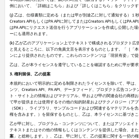
例において、「詳細はこちら」および「詳しくはこちら」をクリックす
(j) 乙は、仕様書類に定める（または甲が別途乙に対して通知する）
Creators APIもしくはPA APIに対してまたはCreators APIもしく
はPA APIにリクエスト送信を行うアプリケーションを作成し公開し
ーにも適用されます。
(k) 乙が乙のアプリケーション上でテキストで構成されるプロダクト
と見えるところに、以下の免責文言を表示するものとします。「［「本
ンにより提供されたものです。これらのコンテンツは「現状有姿」で提
乙は、乙が本ライセンスを遵守していることを確認するために甲が要求
3. 権利留保、乙の提案
本規約において明示的に定める制限されたライセンスを除いて、甲は、
ンツ、Creators API、PA API、データフィード、プロダクト
ト・サイト上の情報およびマテリアル、甲および甲の関連会社の商標お
て甲が提供または使用するその他の知的財産およびテクノロジー（アプ
（SDK）、ライブラリ、サンプルコードおよび関連するマテリアルを
権を含みます。）を留保するものとし、乙は、本ライセンスに基づきこ
乙が甲に対し、プログラム・コンテンツについて、またはアソシエイト
テキストまたはその他の情報もしくはコンテンツを提供した場合、また
案
」と総称します。）、乙は、甲に対して、乙の提案に関する一切の権