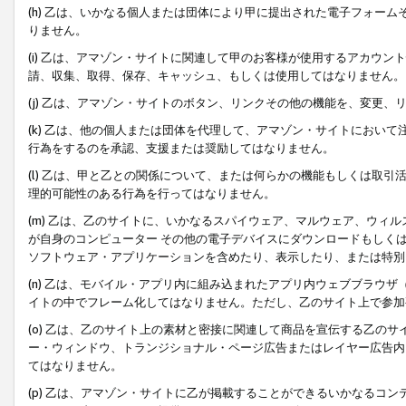
(h) 乙は、いかなる個人または団体により甲に提出された電子フォー
りません。
(i) 乙は、アマゾン・サイトに関連して甲のお客様が使用するアカウ
請、収集、取得、保存、キャッシュ、もしくは使用してはなりません。
(j) 乙は、アマゾン・サイトのボタン、リンクその他の機能を、変更
(k) 乙は、他の個人または団体を代理して、アマゾン・サイトにおい
行為をするのを承認、支援または奨励してはなりません。
(l) 乙は、甲と乙との関係について、または何らかの機能もしくは取
理的可能性のある行為を行ってはなりません。
(m) 乙は、乙のサイトに、いかなるスパイウェア、マルウェア、ウィ
が自身のコンピューター その他の電子デバイスにダウンロードもしく
ソフトウェア・アプリケーションを含めたり、表示したり、または特別
(n) 乙は、モバイル・アプリ内に組み込まれたアプリ内ウェブブラウザ
イトの中でフレーム化してはなりません。ただし、乙のサイト上で参加
(o) 乙は、乙のサイト上の素材と密接に関連して商品を宣伝する乙の
ー・ウィンドウ、トランジショナル・ページ広告またはレイヤー広告内
てはなりません。
(p) 乙は、アマゾン・サイトに乙が掲載することができるいかなるコ