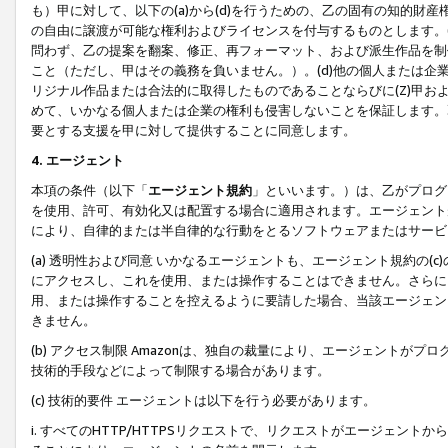
も）甲に対して、以下の(a)から(d)を行うための、乙の固有の知的
の自由に譲渡が可能な権利およびライセンスを付与するものとします。(
問わず、乙の提案を翻案、修正、再フォーマット、および派生作品を制
こと（ただし、甲はその義務を負いません。）。(d)他の個人または企
リジナル作品または合法的に取得したものであることならびに(Z)甲
めて、いかなる個人または企業の権利も侵害しないことを保証します。
要とする支援を甲に対して提供することに同意します。
4. エージェント
本項の条件（以下「
エージェント規約
」といいます。）は、乙がプログ
を使用、許可、有効化又は配置する場合に適用されます。エージェント
により、自律的または半自律的な行動をとるソフトウェアまたはサービ
(a) 透明性および同意 いかなるエージェントも、エージェント規約の
にアクセスし、これを使用、または操作することはできません。さらに、
用、または操作することを控えるように要請した場合、当該エージェン
きません。
(b) アクセス制限 Amazonは、独自の裁量により、エージェント
技術的手段などによって制限する場合があります。
(c) 技術的要件 エージェントは以下を行う必要があります。
i. すべてのHTTP/HTTPSリクエストで、リクエストがエージェ