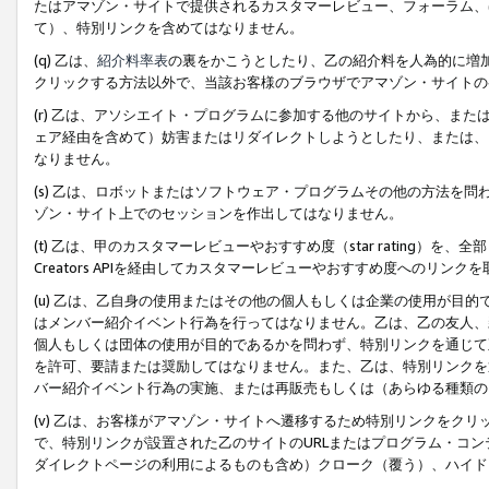
たはアマゾン・サイトで提供されるカスタマーレビュー、フォーラム、
て）、特別リンクを含めてはなりません。
(q) 乙は、
紹介料率表
の裏をかこうとしたり、乙の紹介料を人為的に増
クリックする方法以外で、当該お客様のブラウザでアマゾン・サイトの
(r) 乙は、アソシエイト・プログラムに参加する他のサイトから、ま
ェア経由を含めて）妨害またはリダイレクトしようとしたり、または、
なりません。
(s) 乙は、ロボットまたはソフトウェア・プログラムその他の方法を
ゾン・サイト上でのセッションを作出してはなりません。
(t) 乙は、甲のカスタマーレビューやおすすめ度（star rating
Creators APIを経由してカスタマーレビューやおすすめ度へのリンク
(u) 乙は、乙自身の使用またはその他の個人もしくは企業の使用が目
はメンバー紹介イベント行為を行ってはなりません。乙は、乙の友人、
個人もしくは団体の使用が目的であるかを問わず、特別リンクを通じて
を許可、要請または奨励してはなりません。また、乙は、特別リンクを
バー紹介イベント行為の実施、または再販売もしくは（あらゆる種類の
(v) 乙は、お客様がアマゾン・サイトへ遷移するため特別リンクをク
で、特別リンクが設置された乙のサイトのURLまたはプログラム・コ
ダイレクトページの利用によるものも含め）クローク（覆う）、ハイド