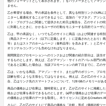
他のフォーマットとして表示されます。）をパラメータとしてアマゾン
ません。
乙が希望する場合、甲の承認を条件として、異なる特別リンクのURL
ニターし最適化することができるように、追加の「サブタグ」アソシエ
イト・プログラムに関連して提供されたID又は報告を、乙のサイトの
に到着したときに、かかるユーザの行動をモニターする目的でユーザに
乙は、甲の承認なく、いつでも乙のサイトに商品（および関連する特別
（商品ステートメント（以下に定義します。）に定義されたとおり）商
等）またはストアのホームページ（食料品等）を含みます。）と乙サイ
オリジナルコンテンツも含めなければなりません。
期間限定のプロモーションへのリンクおよび関連の紹介部分は、該当す
するものとします。例えば、乙がアマゾン・サイトのアパレル部門の商
であると記載した場合は、当該プロモーションの終了日までに、乙のサ
乙は、いかなる商品、アマゾン・サイト、または甲のポリシー、プロモ
誤解を招くような主張をしてはなりません。例えば、乙が乙のサイト上に
合、乙はリンク先のスマートフォンについて、128 GBのメモリーが
商品の価格および在庫は、随時変化します。乙が乙のサイトに掲載した
格および在庫を表示できるものとします。(a)甲が価格および在庫のデータを
の価格および在庫のデータを取得し、
本ライセンス
に定めるCreator
さらに、乙が乙のサイトにて商品の価格を「比較」形式（価格比較ツー