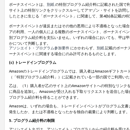
ボーナスイベントは、
別紙
の特別プログラム紹介料に記載された国で利
サイト上の特別リンクをクリックスルーしてアマゾン・サイトを訪問した
したときに生じる「ボーナスイベント」に関連して、第4(b)条記載の
ボーナスイベントが違反またはその他の悪用により不適格となった場合
アの利用、一人の個人による複数のボーナスイベント、ボーナスイベン
別プログラム紹介料を支払いません。いずれの場合においても、甲は甲
かについて判断します。
アソシエイト・プログラム参加要件
にかかわらず、
別紙
記載のボーナ
ーナスイベントに関連する場合にのみ許可されるものとします。
(c) トレードインプログラム
Amazonのトレードインプログラムでは、購入者はAmazonギフト
（「特別プログラム紹介料」）に記載されている一部の国でご利用いた
乙は、（1）購入者が乙のサイト上のAmazonサイトへの特別なリン
に商品を追加し、Amazonが受け入れる下取りリクエストを送信した場
プログラム紹介料を得ることができます。
Amazonは、いずれの場合も、トレードインイベントがプログラム文書
発生したか、または不適格となったかを独自の裁量により判断します。
5. プログラム紹介料の制限
アソシエイトタグは、アソシエイト・プログラムからの紹介料を受ける