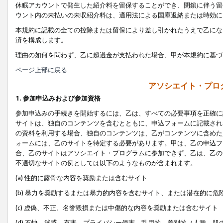
休眠アカウントで発生した紹介料を留保することができ、閉鎖に伴う留
ウント内の未払いの未収紹介料は、適用法による国庫返納または時効に
本規約に記載の全ての控除または留保により差し引かれたうえで乙にな
済を構成します。
理由の如何を問わず、乙に超過金が支払われた場合、甲が本規約に基づ
ページ上部に戻る
アソシエイト・プロ
1. 参加申込みおよび参加資格
参加申込みの手続きを開始するには、乙は、すべての必要事項を正確に
サイトは、独自のコンテンツを含むとともに、申込フォームに記載され
の資料を利用する場合、独自のコンテンツは、乙がコンテンツに含めた
ォームには、乙のサイトを特定する必要があります。甲は、乙の申込フ
合、乙のサイトはアソシエイト・プログラムに参加できず、乙は、乙の
不適切なサイトの例としては以下のようなものが含まれます。
(a) 性的に露骨な内容を奨励または含むサイト
(b) 暴力を奨励するまたは暴力的内容を含むサイト、または潜在的に
(c) 虚偽、不正、名誉毀損または中傷的な内容を奨励または含むサイト
(d) 不快、迷惑、有害、プライバシー侵害、乱用的、差別的（人種、