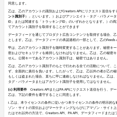
同意します。
乙は、乙のアカウントの識別およびCreators APIにリクエスト送
ント識別子
）」といいます。）およびアソシエイト・タグ・パラメータ（
ID」または関連する「トラッキングID」のいずれかとなります。）の両方
てアカウント識別子を取得することができます
データフィードを通じてプロダクト広告コンテンツを取得する場合、乙は、Cre
とします。乙は、データフィードの承認過程の一部として、乙のFeeds
甲は、乙のアカウント識別子を随時変更することがあります。秘密キー
密およびセキュリティを維持しなければなりません。乙は、乙の秘密キ
せん。公開キーであるアカウント識別子は、秘密ではありません。
乙は、乙のアカウント識別子のもとで行われる全ての活動について、こ
ず、全面的に責任を負います。したがって、乙は、乙以外の者が乙の秘
もしくは盗まれた場合、直ちに甲に連絡しなければなりません。乙は、
タグ・パラメータまたはアカウント識別子を使用してはなりません。
(c) 利用要件
Creators APIまたはPA APIにリクエスト送信を
乙は、下記の要件を遵守することに同意します。
i. 乙は、本ライセンスの条件に従いかつ本ライセンスの条件の明示的
ゾン・サイトの宣伝およびマーケティングならびにアマゾン・サイト上
たはそれ以外の方法で、Creators API、PA API、データフィー