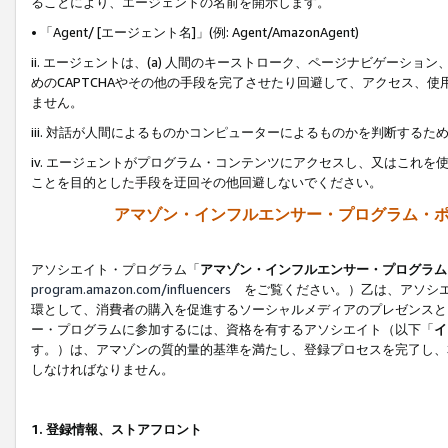
ることにより、エージェントの名前を開示します。
• 「Agent/ [エージェント名]」(例: Agent/AmazonAgent)
ii. エージェントは、(a) 人間のキーストローク、ページナビゲーシ
めのCAPTCHAやその他の手段を完了させたり回避して、アクセス、
ません。
iii. 対話が人間によるものかコンピューターによるものかを判断する
iv. エージェントがプログラム・コンテンツにアクセスし、又はこれ
ことを目的とした手段を迂回その他回避しないでください。
アマゾン・インフルエンサー・プログラム・
アソシエイト・プログラム「
アマゾン・インフルエンサー・プログラム
program.amazon.com/influencers
をご覧ください。）乙は、アソシエ
環として、消費者の購入を促進するソーシャルメディアのプレゼンスと
ー・プログラムに参加するには、資格を有するアソシエイト（以下「
イ
す。）は、アマゾンの質的量的基準を満たし、登録プロセスを完了し、
しなければなりません。
1.
登録情報、ストアフロント