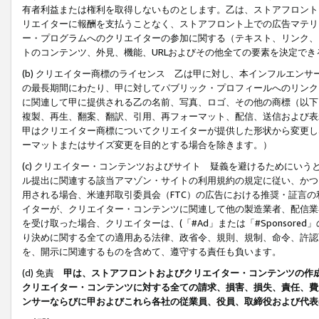
有者利益または権利を取得しないものとします。乙は、ストアフロントに
リエイターに報酬を支払うことなく、ストアフロント上での広告マテリア
ー・プログラムへのクリエイターの参加に関する（テキスト、リンク、
トのコンテンツ、外見、機能、URLおよびその他全ての要素を決定で
(b) クリエイター商標のライセンス 乙は甲に対し、本インフルエン
の最長期間にわたり、甲に対してパブリック・プロフィールへのリンク
に関連して甲に提供される乙の名前、写真、ロゴ、その他の商標（以下
複製、再生、翻案、翻訳、引用、再フォーマット、配信、送信および表
甲はクリエイター商標についてクリエイターが提供した形状から変更し
ーマットまたはサイズ変更を目的とする場合を除きます。）
(c) クリエイター・コンテンツおよびサイト 疑義を避けるためにい
ル提出に関連する該当アマゾン・サイトの利用規約の規定に従い、かつ、
用される場合、米連邦取引委員会（FTC）の広告における推奨・証言
イターが、クリエイター・コンテンツに関連して他の製造業者、配信業
を受け取った場合、クリエイターは、(「#Ad」または「#Sponsor
り決めに関する全ての適用ある法律、政省令、規則、規制、命令、許認
を、開示に関連するものを含めて、遵守する責任も負います。
(d) 免責
甲は、ストアフロントおよびクリエイター・コンテンツの作
クリエイター・コンテンツに対する全ての請求、損害、損失、責任、費
ンサーならびに甲およびこれら各社の従業員、役員、取締役および代表