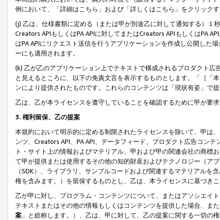
例において、「詳細はこちら」および「詳しくはこちら」をクリックす
(j) 乙は、仕様書類に定める（または甲が別途乙に対して通知する）
Creators APIもしくはPA APIに対してまたはCreators APIもしく
はPA APIにリクエスト送信を行うアプリケーションを作成し公開し
ーにも適用されます。
(k) 乙が乙のアプリケーション上でテキストで構成されるプロダクト
と見えるところに、以下の免責文言を表示するものとします。「［「本
ンにより提供されたものです。これらのコンテンツは「現状有姿」で提
乙は、乙が本ライセンスを遵守していることを確認するために甲が要求
3. 権利留保、乙の提案
本規約において明示的に定める制限されたライセンスを除いて、甲は、
ンツ、Creators API、PA API、データフィード、プロダクト
ト・サイト上の情報およびマテリアル、甲および甲の関連会社の商標お
て甲が提供または使用するその他の知的財産およびテクノロジー（アプ
（SDK）、ライブラリ、サンプルコードおよび関連するマテリアルを
権を含みます。）を留保するものとし、乙は、本ライセンスに基づきこ
乙が甲に対し、プログラム・コンテンツについて、またはアソシエイト
テキストまたはその他の情報もしくはコンテンツを提供した場合、また
案
」と総称します。）、乙は、甲に対して、乙の提案に関する一切の権