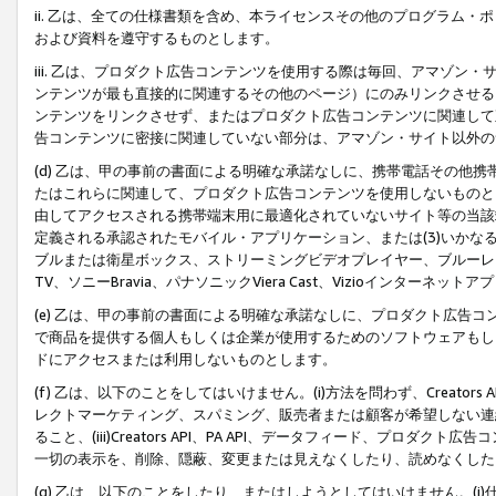
ii. 乙は、全ての仕様書類を含め、本ライセンスその他のプログラム
および資料を遵守するものとします。
iii. 乙は、プロダクト広告コンテンツを使用する際は毎回、アマゾ
ンテンツが最も直接的に関連するその他のページ）にのみリンクさせる
ンテンツをリンクさせず、またはプロダクト広告コンテンツに関連して
告コンテンツに密接に関連していない部分は、アマゾン・サイト以外の
(d) 乙は、甲の事前の書面による明確な承諾なしに、携帯電話その他
たはこれらに関連して、プロダクト広告コンテンツを使用しないものと
由してアクセスされる携帯端末用に最適化されていないサイト等の当該端
定義される承認されたモバイル・アプリケーション、または(3)いか
ブルまたは衛星ボックス、ストリーミングビデオプレイヤー、ブルーレイ
TV、ソニーBravia、パナソニックViera Cast、Vizioインター
(e) 乙は、甲の事前の書面による明確な承諾なしに、プロダクト広告
で商品を提供する個人もしくは企業が使用するためのソフトウェアもしくはその
ドにアクセスまたは利用しないものとします。
(f) 乙は、以下のことをしてはいけません。(i)方法を問わず、Creator
レクトマーケティング、スパミング、販売者または顧客が希望しない連
ること、(iii)Creators API、PA API、データフィード、プ
一切の表示を、削除、隠蔽、変更または見えなくしたり、読めなくした
(g) 乙は、以下のことをしたり、またはしようとしてはいけません。(