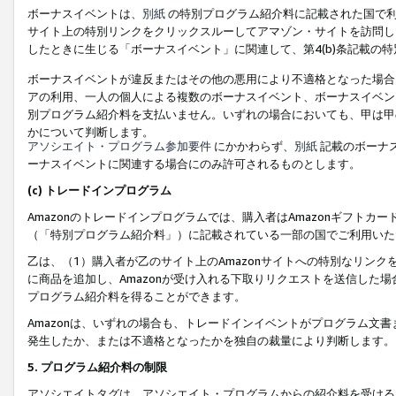
ボーナスイベントは、
別紙
の特別プログラム紹介料に記載された国で利
サイト上の特別リンクをクリックスルーしてアマゾン・サイトを訪問した
したときに生じる「ボーナスイベント」に関連して、第4(b)条記載の
ボーナスイベントが違反またはその他の悪用により不適格となった場合
アの利用、一人の個人による複数のボーナスイベント、ボーナスイベン
別プログラム紹介料を支払いません。いずれの場合においても、甲は甲
かについて判断します。
アソシエイト・プログラム参加要件
にかかわらず、
別紙
記載のボーナ
ーナスイベントに関連する場合にのみ許可されるものとします。
(c) トレードインプログラム
Amazonのトレードインプログラムでは、購入者はAmazonギフト
（「特別プログラム紹介料」）に記載されている一部の国でご利用いた
乙は、（1）購入者が乙のサイト上のAmazonサイトへの特別なリン
に商品を追加し、Amazonが受け入れる下取りリクエストを送信した場
プログラム紹介料を得ることができます。
Amazonは、いずれの場合も、トレードインイベントがプログラム文書
発生したか、または不適格となったかを独自の裁量により判断します。
5. プログラム紹介料の制限
アソシエイトタグは、アソシエイト・プログラムからの紹介料を受ける