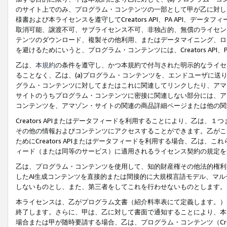
のサイト上でのみ、プログラム・コンテンツの一部として甲が乙に対し
様書および本ライセンスを遵守してCreators API、PA API、
取消可能、譲渡不可、サブライセンス不可、非独占的、無償のライセン
テンツのダウンロード、複製その他利用、またはデータマイニング、ロ
を避けるためにいうと、プログラム・コンテンツには、Creators AP
乙は、
本規約
の条件を遵守し、かつ本規約で付与された明示的なライセ
ることなく、乙は、(a)プログラム・コンテンツを、エンドユーザに
グラム・コンテンツに対してまたはこれに関連してリンクしたり、アマ
サイトのうちプログラム・コンテンツに密接に関連しない部分には、ア
コンテンツを、アマゾン・サイトの関連の商品詳細ページまたは他の関
Creators APIまたはデータフィードを利用することにより、乙は、
その他の情報およびコンテンツにアクセスすることができます。乙がこ
ためにCreators APIまたはデータフィードを利用する場合、乙は、こ
ィード（または同等のサービス）に適用されるライセンス契約の規定を
乙は、プログラム・コンテンツを使用して、知的財産権その他法的権利
したAI生成コンテンツを直接的または間接的に大規模言語モデル、マ
しないものとし、また、第三者をしてこれを行わせないものとします。
本ライセンスは、乙がプログラム文書（紹介料率表にて定義します。）
終了します。さらに、甲は、乙に対して書面で通知することにより、本
場合または甲が随時要請する場合、乙は、プログラム・コンテンツ（Cre