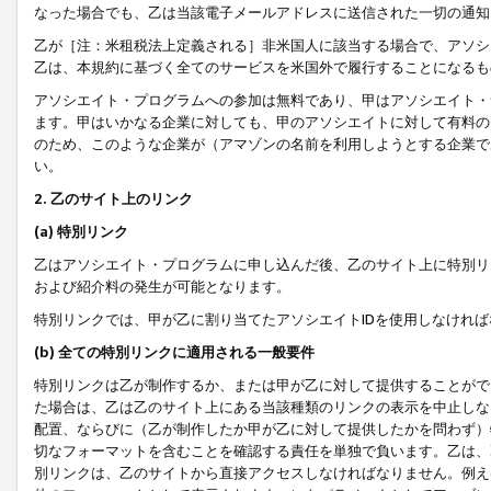
なった場合でも、乙は当該電子メールアドレスに送信された一切の通知
乙が［注：米租税法上定義される］非米国人に該当する場合で、アソシ
乙は、本規約に基づく全てのサービスを米国外で履行することになるも
アソシエイト・プログラムへの参加は無料であり、甲はアソシエイト・
ます。甲はいかなる企業に対しても、甲のアソシエイトに対して有料の
のため、このような企業が（アマゾンの名前を利用しようとする企業で
い。
2. 乙のサイト上のリンク
(a) 特別リンク
乙はアソシエイト・プログラムに申し込んだ後、乙のサイト上に特別リ
および紹介料の発生が可能となります。
特別リンクでは、甲が乙に割り当てたアソシエイトIDを使用しなけれ
(b) 全ての特別リンクに適用される一般要件
特別リンクは乙が制作するか、または甲が乙に対して提供することがで
た場合は、乙は乙のサイト上にある当該種類のリンクの表示を中止しな
配置、ならびに（乙が制作したか甲が乙に対して提供したかを問わず）
切なフォーマットを含むことを確認する責任を単独で負います。乙は、
別リンクは、乙のサイトから直接アクセスしなければなりません。例えば、