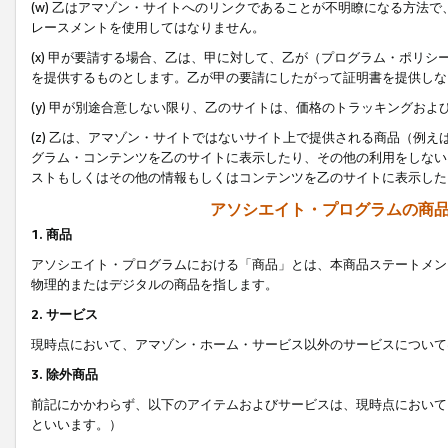
(w) 乙はアマゾン・サイトへのリンクであることが不明瞭になる方法
レースメントを使用してはなりません。
(x) 甲が要請する場合、乙は、甲に対して、乙が（プログラム・ポリ
を提供するものとします。乙が甲の要請にしたがって証明書を提供しな
(y) 甲が別途合意しない限り、乙のサイトは、価格のトラッキングお
(z) 乙は、アマゾン・サイトではないサイト上で提供される商品（例
グラム・コンテンツを乙のサイトに表示したり、その他の利用をしない
ストもしくはその他の情報もしくはコンテンツを乙のサイトに表示した
アソシエイト・プログラムの商
1. 商品
アソシエイト・プログラムにおける「商品」とは、本商品ステートメン
物理的またはデジタルの商品を指します。
2. サービス
現時点において、アマゾン・ホーム・サービス以外のサービスについて
3. 除外商品
前記にかかわらず、以下のアイテムおよびサービスは、現時点において
といいます。）