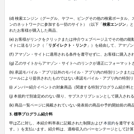
(d) 検索エンジン（グーグル、ヤフー、ビングその他の検索ポータル
ンのネットワークに参加する一切のサイト）（以下「
検索エンジン
」と
れたお客様が購入した商品、
(e) お客様がリンクをクリックまたは仲介ウェブページ上でその他の
イトに送るリンク（「
リダイレクト・リンク
」）を経由して、アマゾン
(f) アマゾン・サイトに適用される条件を遵守せずに、お客様に購入さ
(g) 乙のサイトからアマゾン・サイトへのリンクが適正にフォーマッ
(h) 承認モバイル・アプリ以外のモバイル・アプリ内の特別リンクまたはC
ツールにより提供されたものではない承認モバイル・アプリ内の特別リ
(i) メンバー紹介イベントの対象商品（関連する特別プログラム紹介料と
(j) 本規約で別途定めのない限り、サブスクリプションとして購入され
(k) 商品一覧ページに掲載されていない発表前の商品や予約開始前の商
3. 標準プログラム紹介料
甲は乙に対し、本紹介料率表に記載された制限および
本規約
を遵守す
す。）を支払います。紹介料は、適格収入のパーセンテージとして計算