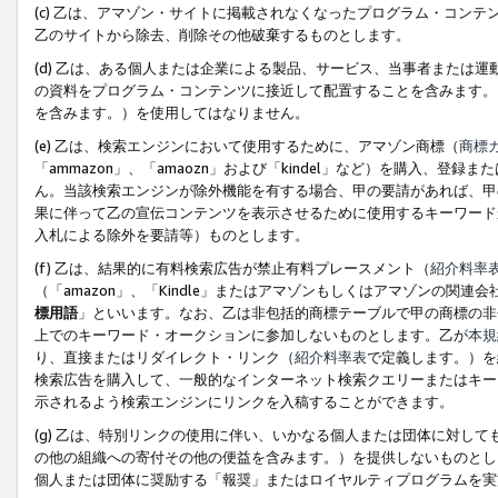
(c) 乙は、アマゾン・サイトに掲載されなくなったプログラム・コン
乙のサイトから除去、削除その他破棄するものとします。
(d) 乙は、ある個人または企業による製品、サービス、当事者または
の資料をプログラム・コンテンツに接近して配置することを含みます。
を含みます。）を使用してはなりません。
(e) 乙は、検索エンジンにおいて使用するために、アマゾン商標（
商標
「ammazon」、「amaozn」および「kindel」など）を購入
ん。当該検索エンジンが除外機能を有する場合、甲の要請があれば、甲
果に伴って乙の宣伝コンテンツを表示させるために使用するキーワード
入札による除外を要請等）ものとします。
(f) 乙は、結果的に有料検索広告が禁止有料プレースメント（
紹介料率
（「amazon」、「Kindle」またはアマゾンもしくはアマゾンの
標用語
」といいます。なお、乙は非包括的商標テーブルで甲の商標の非
上でのキーワード・オークションに参加しないものとします。乙が
本規
り、直接またはリダイレクト・リンク（
紹介料率表
で定義します。）を
検索広告を購入して、一般的なインターネット検索クエリーまたはキー
示されるよう検索エンジンにリンクを入稿することができます。
(g) 乙は、特別リンクの使用に伴い、いかなる個人または団体に対し
の他の組織への寄付その他の便益を含みます。）を提供しないものとし
個人または団体に奨励する「報奨」またはロイヤルティプログラムを実