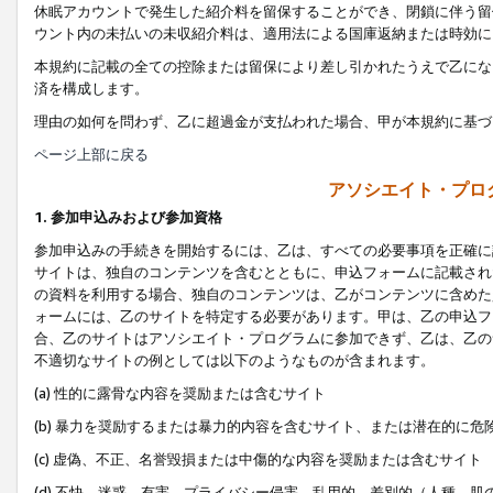
休眠アカウントで発生した紹介料を留保することができ、閉鎖に伴う留
ウント内の未払いの未収紹介料は、適用法による国庫返納または時効に
本規約に記載の全ての控除または留保により差し引かれたうえで乙にな
済を構成します。
理由の如何を問わず、乙に超過金が支払われた場合、甲が本規約に基づ
ページ上部に戻る
アソシエイト・プロ
1. 参加申込みおよび参加資格
参加申込みの手続きを開始するには、乙は、すべての必要事項を正確に
サイトは、独自のコンテンツを含むとともに、申込フォームに記載され
の資料を利用する場合、独自のコンテンツは、乙がコンテンツに含めた
ォームには、乙のサイトを特定する必要があります。甲は、乙の申込フ
合、乙のサイトはアソシエイト・プログラムに参加できず、乙は、乙の
不適切なサイトの例としては以下のようなものが含まれます。
(a) 性的に露骨な内容を奨励または含むサイト
(b) 暴力を奨励するまたは暴力的内容を含むサイト、または潜在的に
(c) 虚偽、不正、名誉毀損または中傷的な内容を奨励または含むサイト
(d) 不快、迷惑、有害、プライバシー侵害、乱用的、差別的（人種、