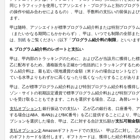
同じトラフィックを使用してアソシエイト・プログラムと別のプログラ
の操作や組み合わせによるもの）、甲は、手数料の支払いの留保および
ます。
甲は随時、アソシエイトが標準プログラム紹介料または特別プログラム
（またいかなる期間にもかかわらず）、甲は、いつでも制限の全部また
は、
別紙
をご覧ください（以下「
プログラム紹介料の制限
」といいま
6. プログラム紹介料のレポートと支払い
甲は、甲内部のトラッキングのために、および乙が当該月に獲得した標
乙に配布するため、適格販売を正確かつ包括的にトラッキングするため
ラム紹介料は、最も近い現地通貨の金額（米ドルの場合はセントなど）
ている水準よりもわずかに高くなったり低くなったりすることがありま
甲は、乙が標準プログラム紹介料および特別プログラム紹介料を獲得し
ゾン・サイトの初期設定通貨で標準プログラム紹介料および特別プログ
いを受け取ることもできます。これを選択する場合、乙は、為替レート
支払オプション1:
銀行振込での支払い 乙が乙の銀行名、口座番号、ア
する場合はABA、IBANおよびBIC番号）を乙に提供することにより
プションを選択した場合、甲は、乙に対する合計支払額が
支払可能金額
支払オプション2:
Amazonギフトカードでの支払い 甲は乙に対し、
のギフトカードを送付します。ギフトカードは、獲得した紹介料相当の