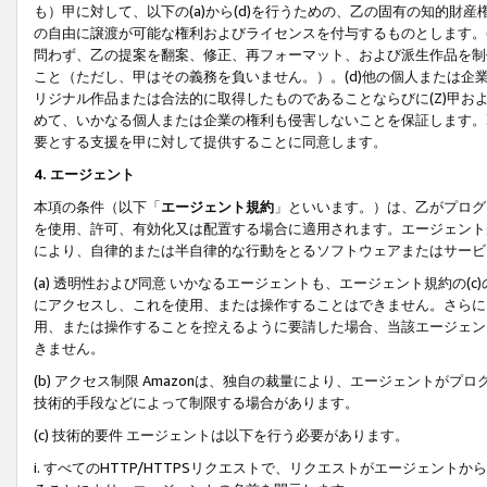
も）甲に対して、以下の(a)から(d)を行うための、乙の固有の知的
の自由に譲渡が可能な権利およびライセンスを付与するものとします。(
問わず、乙の提案を翻案、修正、再フォーマット、および派生作品を制
こと（ただし、甲はその義務を負いません。）。(d)他の個人または企
リジナル作品または合法的に取得したものであることならびに(Z)甲
めて、いかなる個人または企業の権利も侵害しないことを保証します。
要とする支援を甲に対して提供することに同意します。
4. エージェント
本項の条件（以下「
エージェント規約
」といいます。）は、乙がプログ
を使用、許可、有効化又は配置する場合に適用されます。エージェント
により、自律的または半自律的な行動をとるソフトウェアまたはサービ
(a) 透明性および同意 いかなるエージェントも、エージェント規約の
にアクセスし、これを使用、または操作することはできません。さらに、
用、または操作することを控えるように要請した場合、当該エージェン
きません。
(b) アクセス制限 Amazonは、独自の裁量により、エージェント
技術的手段などによって制限する場合があります。
(c) 技術的要件 エージェントは以下を行う必要があります。
i. すべてのHTTP/HTTPSリクエストで、リクエストがエージェ