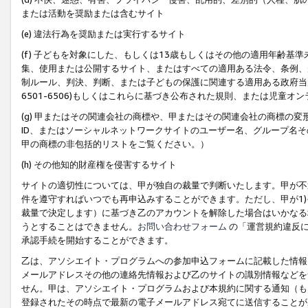
または活動を奨励または含むサイト
(e) 違法行為を奨励または実行するサイト
(f) 子どもを対象にした、もしくは13歳もしくはその他の適用年齢
集、使用または公開するサイト、またはすべての適用ある法令、条例、
制ルール、判決、判断、または子どもの保護に関連する適用ある政府当局の要
6501-6506)もしくはこれらに基づき公布された規則、または児童オ
(g) 甲またはその関連会社の商標や、甲またはその関連会社の商標の
ID、またはソーシャルネットワークサイトのユーザー名、グループ名
甲の商標の非包括的リストをご覧ください。）
(h) その他知的財産権を侵害するサイト
サイトの適切性については、甲が独自の裁量で判断いたします。甲が不
件を遵守すればいつでも再申込みすることができます。ただし、甲が1)
裁量で決定します）に基づき乙のアカウントを解除した場合はいかなる
うとすることはできません。
お問い合わせフォーム
の「運営規約違反に
承認手続を開始することができます。
乙は、アソシエイト・プログラムへの参加申込フォームに記載した情報
メールアドレスその他の連絡先情報および乙のサイトの識別情報などを
せん。甲は、アソシエイト・プログラムおよび本規約に関する通知（も
登録されたその時点で最新の電子メールアドレス宛てに送信することが