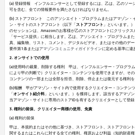
(a) 登録情報 インフルエンサーとして登録するには、乙は、乙のソ
可を含む、全ての情報要件を満たさなければなりません。
(b) ストアフロント このアソシエイト・プログラムまたはアマゾン
ン・サイトのストアフロント（以下「
ストアフロント
」といいます。）
のセッションは、Amazonのお客様が乙のストアフロントにクリック
「サービス提供」に相当します。乙は、アソシエイト・プログラムまた
真、編集物、リスト、コメント、デジタルビデオ、またはその他のデー
要件第1条または
アマゾンコミュニティガイドライン
に定める基準に違
2.
オンサイトでの使用
(a)使用時の裁量、削除する権利 甲は、インフルエンサー・プログラ
により甲の判断で）クリエイター・コンテンツを使用できますが、その
コンテンツの一部または全部を拒否、削除、停止または復元する権利を
(b)報酬 甲がアマゾン・サイト内で使用するクリエイター・コンテン
「
オンサイト紹介料
」といいます。）を獲得します。該当するアマゾン
当アマゾン・サイトに専用のストアIDを有するクリエイターとして登
3.
権利の留保、クリエイター商標の使用、免責
(a) 権利の留保
甲は、本規約またはその他に基づき、ストアフロント、ストアフロント
関するまたはこれらに対する全ての権利、権原および利益（知的財産権