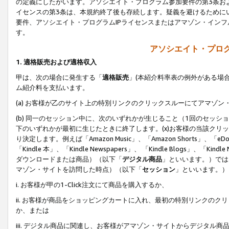
の定義にしたがいます。アソシエイト・プログラム参加要件の第3条お
イセンスの第3条は、本規約終了後も存続します。疑義を避けるためにい
要件、アソシエイト・プログラムIPライセンスまたはアマゾン・イン
す。
アソシエイト・プログ
1. 適格販売および適格収入
甲は、次の場合に発生する「
適格販売
」(本紹介料率表の例外がある場
ム紹介料を支払います。
(a) お客様が乙のサイト上の特別リンクのクリックスルーにてアマゾン
(b) 同一のセッション中に、次のいずれかが生じること（1回のセッ
下のいずれかが最初に生じたときに終了します。(x)お客様の当該クリッ
り決定します。例えば「Amazon Music」、「Amazon Shorts」、「eDo
「Kindle 本」、「Kindle Newspapers」、 「Kindle Blogs」、「
ダウンロードまたは商品）（以下「
デジタル商品
」といいます。）では
マゾン・サイトを訪問した時点）（以下「
セッション
」といいます。）
i. お客様が甲の1-Click注文にて商品を購入するか、
ii. お客様が商品をショッピングカートに入れ、最初の特別リンクの
か、または
iii. デジタル商品に関連し、お客様がアマゾン・サイトからデジタ