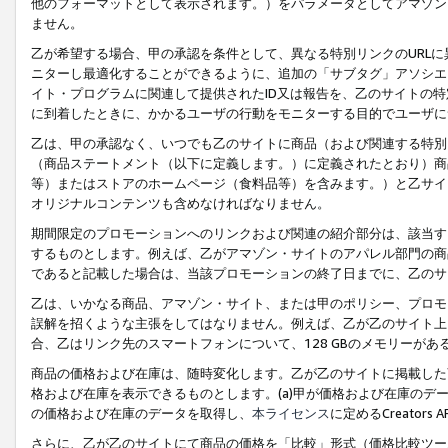
他のフォーマットとして表示されます。）をパラメータとしてアマゾン
ません。
乙が希望する場合、甲の承認を条件として、異なる特別リンクのURL
ニターし最適化することができるように、追加の「サブタグ」アソシエ
イト・プログラムに関連して提供されたID又は報告を、乙のサイトの
に到着したときに、かかるユーザの行動をモニターする目的でユーザに
乙は、甲の承認なく、いつでも乙のサイトに商品（および関連する特別
（商品ステートメント（以下に定義します。）に定義されたとおり）商
等）またはストアのホームページ（食料品等）を含みます。）と乙サイ
オリジナルコンテンツも含めなければなりません。
期間限定のプロモーションへのリンクおよび関連の紹介部分は、該当す
するものとします。例えば、乙がアマゾン・サイトのアパレル部門の商
であると記載した場合は、当該プロモーションの終了日までに、乙のサ
乙は、いかなる商品、アマゾン・サイト、または甲のポリシー、プロモ
誤解を招くような主張をしてはなりません。例えば、乙が乙のサイト上に
合、乙はリンク先のスマートフォンについて、128 GBのメモリーが
商品の価格および在庫は、随時変化します。乙が乙のサイトに掲載した
格および在庫を表示できるものとします。(a)甲が価格および在庫のデータを
の価格および在庫のデータを取得し、
本ライセンス
に定めるCreator
さらに、乙が乙のサイトにて商品の価格を「比較」形式（価格比較ツー