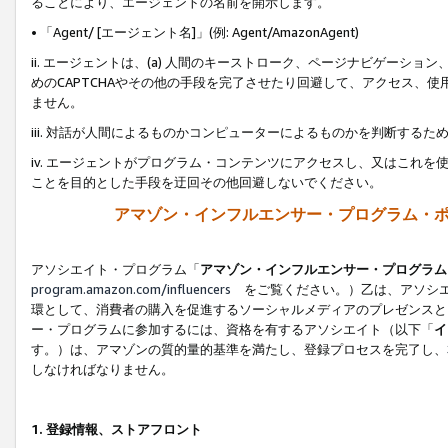
ることにより、エージェントの名前を開示します。
• 「Agent/ [エージェント名]」(例: Agent/AmazonAgent)
ii. エージェントは、(a) 人間のキーストローク、ページナビゲーシ
めのCAPTCHAやその他の手段を完了させたり回避して、アクセス、
ません。
iii. 対話が人間によるものかコンピューターによるものかを判断する
iv. エージェントがプログラム・コンテンツにアクセスし、又はこれ
ことを目的とした手段を迂回その他回避しないでください。
アマゾン・インフルエンサー・プログラム・
アソシエイト・プログラム「
アマゾン・インフルエンサー・プログラム
program.amazon.com/influencers
をご覧ください。）乙は、アソシエ
環として、消費者の購入を促進するソーシャルメディアのプレゼンスと
ー・プログラムに参加するには、資格を有するアソシエイト（以下「
イ
す。）は、アマゾンの質的量的基準を満たし、登録プロセスを完了し、
しなければなりません。
1.
登録情報、ストアフロント