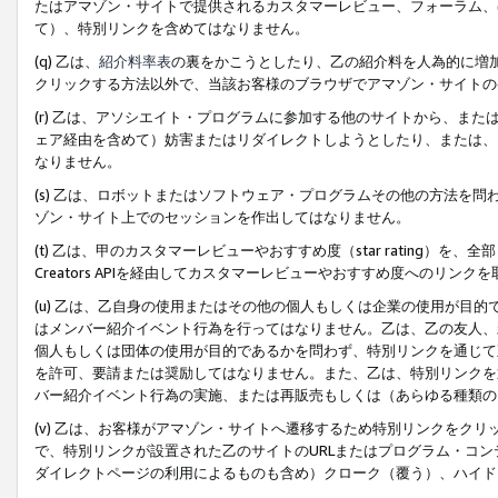
たはアマゾン・サイトで提供されるカスタマーレビュー、フォーラム、
て）、特別リンクを含めてはなりません。
(q) 乙は、
紹介料率表
の裏をかこうとしたり、乙の紹介料を人為的に増
クリックする方法以外で、当該お客様のブラウザでアマゾン・サイトの
(r) 乙は、アソシエイト・プログラムに参加する他のサイトから、ま
ェア経由を含めて）妨害またはリダイレクトしようとしたり、または、
なりません。
(s) 乙は、ロボットまたはソフトウェア・プログラムその他の方法を
ゾン・サイト上でのセッションを作出してはなりません。
(t) 乙は、甲のカスタマーレビューやおすすめ度（star rating
Creators APIを経由してカスタマーレビューやおすすめ度へのリンク
(u) 乙は、乙自身の使用またはその他の個人もしくは企業の使用が目
はメンバー紹介イベント行為を行ってはなりません。乙は、乙の友人、
個人もしくは団体の使用が目的であるかを問わず、特別リンクを通じて
を許可、要請または奨励してはなりません。また、乙は、特別リンクを
バー紹介イベント行為の実施、または再販売もしくは（あらゆる種類の
(v) 乙は、お客様がアマゾン・サイトへ遷移するため特別リンクをク
で、特別リンクが設置された乙のサイトのURLまたはプログラム・コ
ダイレクトページの利用によるものも含め）クローク（覆う）、ハイド