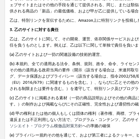
ェブサイトまたはその他の手段を通じて提供される、同じ、または類似
供される商品の「新品」の最低価格、および甲が乙に提供している場合
乙は、特別リンクを宣伝するために、Amazon上に特別リンクを投稿し
3. 乙のサイトに対する責任
乙は、乙のサイトに関して、その開発、運営、依存関係サービスおよび
任を負うものとします。例えば、乙は以下に関して単独で責任を負いま
(a) 乙のサイトおよび一切の関連設備の技術的運営、
(b) 本規約、全ての適用ある法令、条例、規則、政令、命令、ライセ
その他の適用ある政府当局の要件（開示（該当する場合は、米連邦取引
グ、データ保護およびプライバシー（該当する場合は、指令2002/58
（EU）2016/679）に関連するものを含む。）、ならびに乙とそ
される制限または要件を含む。）を遵守して、特別リンク及びプログラ
(c) 乙のサイトに掲載される素材（一切の商品説明およびその他の商
す。）の制作および掲載ならびにその正確性、完全性および適切性の確
(d) 甲の権利または他の個人もしくは団体の権利（著作権、商標、プ
違反または不正利用しない方法で、プログラム・コンテンツ、乙のサイ
ソシエイト・プログラム模倣品対策方針
への準拠の確保
(e) プライバシー規約その他を通じて、および第三者によるクッキー