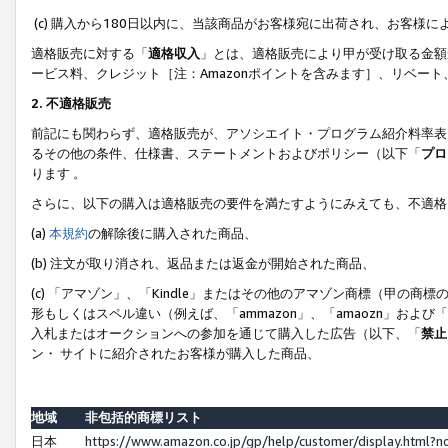
(c) 購入から180日以内に、当該商品がお客様宛に出荷され、お客
適格販売に対する「
適格収入
」とは、適格販売により甲が受け取る金額
ービス料、クレジット［注：Amazonポイントを含みます］、リベー
2. 不適格販売
前記にも関わらず、適格販売が、アソシエイト・プログラム紹介料率表
るその他の条件、仕様書、ステートメントおよびポリシー（以下「
プロ
ります 。
さらに、以下の購入は適格販売の要件を満たすようにみえても、不適格
(a)
本規約
の解除後に購入された商品、
(b) 注文が取り消され、返品または返金が開始された商品、
(c) 「アマゾン」、「Kindle」またはその他のアマゾン商標（甲
形もしくはスペル違い（例えば、「ammazon」、「amaozn」およ
入札またはオークションへの参加を通じて購入した広告（以下、「
禁止
ン・ サイトに紹介されたお客様が購入した商品、
地域
非包括的商標リスト
日本
https://www.amazon.co.jp/gp/help/customer/display.html