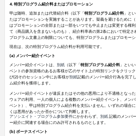
4. 特別プログラム紹介料またはプロモーション
甲は随時、追加または代替紹介料（以下「
特別プログラム紹介料
」とい
たはプロモーションを実施することがあります。疑義を避けるために（
はプロモーションの全部または一部をいつでも中止または変更する権利
て（商品購入を含まないものも）、紹介料率表の第2条において特定さ
プログラム文書上の制限についても、特別プログラムまたはプロモーシ
現在は、次の特別プログラム紹介料が利用可能です。
(a) メンバー紹介イベント
メンバー紹介イベントは、
別紙
（以下「
特別プログラム紹介料
」といい
ベントの参加資格のあるお客様が乙のサイト上の特別リンクをクリック
び(2)そのセッション中にお客様が
別紙
記載のメンバー紹介行為を完了
ム紹介料を獲得します。
メンバー紹介イベントが違反またはその他の悪用により不適格となった
ウェアの利用、一人の個人による複数のメンバー紹介イベント、メンバ
ベント）、甲は特別プログラム紹介料を支払いません。いずれの場合に
くは悪用があったか否かについて判断します。
アソシエイト・プログラム参加要件
にかかわらず、
別紙
記載のメンバー
ー紹介に関連する場合にのみ許可されるものとします。
(b) ボーナスイベント