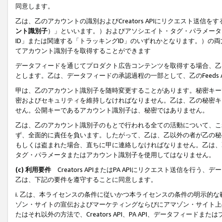
同意します。
乙は、乙のアカウントの識別およびCreators APIにリクエスト送
ント識別子
）」といいます。）およびアソシエイト・タグ・パラメータ（
ID」または関連する「トラッキングID」のいずれかとなります。）の両方
てアカウント識別子を取得することができます
データフィードを通じてプロダクト広告コンテンツを取得する場合、乙は、Cre
とします。乙は、データフィードの承認過程の一部として、乙のFeeds
甲は、乙のアカウント識別子を随時変更することがあります。秘密キー
密およびセキュリティを維持しなければなりません。乙は、乙の秘密キ
せん。公開キーであるアカウント識別子は、秘密ではありません。
乙は、乙のアカウント識別子のもとで行われる全ての活動について、こ
ず、全面的に責任を負います。したがって、乙は、乙以外の者が乙の秘
もしくは盗まれた場合、直ちに甲に連絡しなければなりません。乙は、
タグ・パラメータまたはアカウント識別子を使用してはなりません。
(c) 利用要件
Creators APIまたはPA APIにリクエスト送信を
乙は、下記の要件を遵守することに同意します。
i. 乙は、本ライセンスの条件に従いかつ本ライセンスの条件の明示的
ゾン・サイトの宣伝およびマーケティングならびにアマゾン・サイト上
たはそれ以外の方法で、Creators API、PA API、データフィー