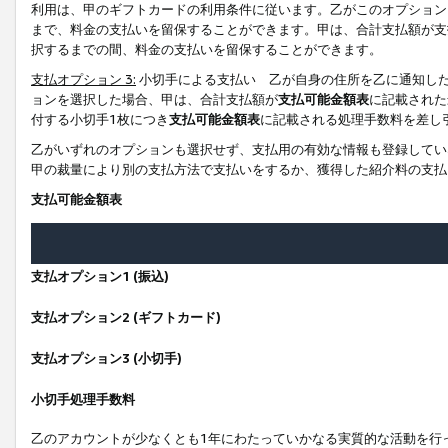
利用は、甲のギフトカードの利用条件に従います。乙がこのオプション
まで、料金の支払いを留保することができます。甲は、合計支払額が支
択するまでの間、料金の支払いを留保することができます。
支払オプション 3:
小切手による支払い 乙が自身の住所を乙に通知し
ョンを選択した場合、甲は、合計支払額が
支払可能金額表
に記載された
付する小切手1枚につき
支払可能金額表
に記載される処理手数料を差し
乙がいずれのオプションも選択せず、支払用の有効な情報も登録してい
甲の裁量により別の支払方法で支払いをするか、獲得した紹介料の支払
支払可能金額表
支払オプション1 (振込)
支払オプション2 (ギフトカード)
支払オプション3 (小切手)
小切手処理手数料
乙のアカウントが少なくとも1年にわたっていかなる実質的な活動を行