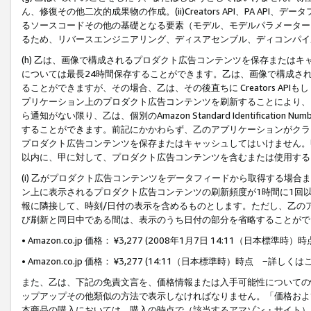
ん、修復その他二次的成果物の作成。(ii)Creators API、PA 
るソースコードその他の基礎となる要素（モデル、モデルパラメーター
るため、リバースエンジニアリング、ディスアセンブル、ディコンパイ
(h) 乙は、画像で構成されるプロダクト広告コンテンツを保存または
については最長24時間保存することができます。乙は、画像で構成さ
ることができますが、その場合、乙は、その後直ちに Creators AP
プリケーション上のプロダクト広告コンテンツを刷新することにより、
ら通知がない限り、乙は、個別のAmazon Standard Identification Nu
することができます。前記にかかわらず、乙のアプリケーションがクラ
プロダクト広告コンテンツを保存またはキャッシュしてはいけません。
以内に、甲に対して、プロダクト広告コンテンツを含むまたは使用する
(i) 乙がプロダクト広告コンテンツをデータフィードから取得する場合または
ン上に表示されるプロダクト広告コンテンツの刷新頻度が1時間に1回
報に隣接して、時刻/日付の表示を含めるものとします。ただし、乙の
び刷新と同日中である間は、表示のうち日付の部分を省略することがで
• Amazon.co.jp 価格： ¥3,277 (2008年1月7日 14:11（日本標準
• Amazon.co.jp 価格： ¥3,277 (14:11（日本標準時）時点 −詳しくは
また、乙は、下記の免責文言を、価格情報または入手可能性についての
ップアップその他類似の方法で表示しなければなりません。「価格およ
本商品の購入においては、購入の時点で（該当するアマゾン・サイト）