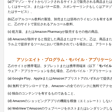
(a)アマゾン・サイトからリンクされるサイト上で販売される商品またはサ
しくはサービス、またはバナー広告、スポンサーリンクもしくはアマゾ
たはサービス）、
(b)乙がアルコール飲料の製造、卸売または頒布のライセンスを有す
に、乙のサイトで宣伝されるアルコール飲料、
(c) 処方薬、またはAmazon Pharmacyが販売するその他の商品、
(d) Amazonが除外すると指定した商品またはサービス。乙は、商品また
ラル上で提供するツールにおいて除外されている場合には、アラートを
アソシエイト・プログラム・モバイル・アプリケー
乙のサイトが携帯電話、タブレットまたは携帯用端末（以下「
モバイル
ウェア・アプリケーションを含む場合、乙のモバイル・アプリケーショ
(a) Google Play、AppleまたはAmazonアプリストアのいずれかで
(b) 無料でダウンロードでき、Amazonへの全てのリンクに無料でアク
(c) 独自のコンテンツを有するものであること、
(d) Amazonのショッピングアプリの機能を模倣（エミュレート）しな
(e) WebViewでAmazonのウェブページをホストまたはレンダリング