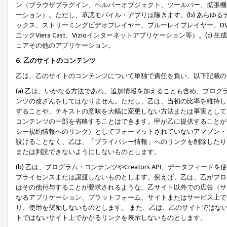
ン（ブラウザプラグイン、ヘルパーオブジェクト、ツールバー、拡張機
ーション）。ただし、承認モバイル・アプリは除きます。(b) あらゆ
ックス、ストリーミングビデオプレイヤー、ブルーレイプレイヤー、DVDプ
ニックViera Cast、Vizioインターネットアプリケーション等）。(
ェアその他のアプリケーション。
6. 乙のサイトのコンテンツ
乙は、乙のサイトのコンテンツについて単独で責任を負い、以下記載の
(a) 乙は、いかなる方法であれ、追加情報を加えることも含め、プロ
ンツの改ざんをしてはなりません。ただし、乙は、当初の比率を維持し
することや、テキストの意味を大幅に変更しない方法または事実として
コンテンツの一部を省略することはできます。甲が乙に提供することが
シー規約情報へのリンク）としてフォーマットされていないアマゾン・
設けることなく、乙は、「プライバシー情報」へのリンクを削除したり
または判読できないようにしないものとします。
(b) 乙は、プログラム・コンテンツやCreators API、データフ
ブライセンスまたは譲渡しないものとします。例えば、乙は、乙がプロ
はその他付与することが要求されるような、乙サイト以外での広告（サ
なるアプリケーション、プラットフォーム、サイトまたはサービス上で
り、使用を奨励しないものとします。 また、乙は、乙のサイトではな
トではないサイト上でかかるリンクを表示しないものとします。