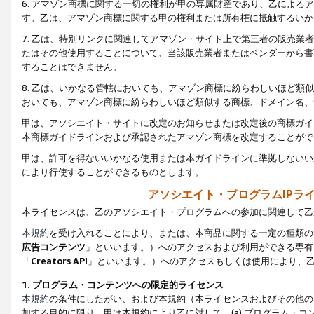
6. アマゾン商標に関する一切の権利が甲の専属財産であり、乙によ
す。乙は、アマゾン商標に関する甲の権利または所有権に抵触するいか
7. 乙は、特別リンクに関連してアマゾン・サイト上で第三者の販売
たはその他使用することについて、当該販売業者またはベンダーから書
することはできません。
8. 乙は、いかなる管轄においても、アマゾン商標に紛らわしいほど
おいても、アマゾン商標に紛らわしいほど類似する商標、ドメイン名、
甲は、アソシエイト・サイトに改定のお知らせまたは改定後の商標ガイ
本商標ガイドラインおよび承認されたアマゾン商標を改定することがで
甲は、許可を得ないいかなる使用または本ガイドラインに準拠しないい
により行使することができるものとします。
アソシエイト・プログラムIPラ
本ライセンスは、乙のアソシエイト・プログラムへの参加に関連して乙
本規約
を受け入れることにより、または、本商品に関する一定の種類の
広告コンテンツ
」といいます。）へのアクセスおよび利用ができる専有
「
Creators API
」といいます。）へのアクセスもしくは使用により、
1. プログラム・コンテンツへの限定的ライセンス
本規約
の条件にしたがい、および本規約（本ライセンスおよびその他の
加する目的に限り、甲は本規約により乙に対して、(a) プログラム・コ