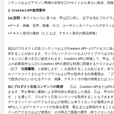
ンテンツおよびアマゾン商標の全部を乙のサイトから直ちに除去、削除
2. Creators API使用要件
(a) 説明：
本ライセンスに基づき、甲は乙に対し、以下を含むプログラ
•データ、画像、音声、映像、ロゴ、ユーザインターフェースデザイン
•テキスト形式の素材（たとえば、テキスト形式の商品情報）
前記のプロダクト広告コンテンツおよびCreators APIへのアクセスに
供することがあります。サンプルソースコードおよびライブラリはそれ
イセンスに基づき乙に提供されます。Creators APIに関連して
上の必要条件ならびにCreators APIの適切な利用に関連するテ
（以下「
仕様書類
」と総称します。）を提供することがあります。本ラ
ルソースコードまたはライブラリおよび甲が提供する仕様書類は、「プ
で提供されたいかなるデータ、画像、テキストその他の情報またはコン
(b) プロダクト広告コンテンツの取得
乙は、Creators APIま
きます。甲が事前に書面による明示的な承認をした場合、乙は、甲がCreator
す。）を通じて、プロダクト広告コンテンツを取得することもできます
データフィードへのアクセスおよび使用にも本ライセンスが適用されます。乙は
APIもしくはデータフィードの仕様を変更、廃止または再発行することがで
ドへのアクセスおよび使用が、その時点で最新の要件（本ライセンスお