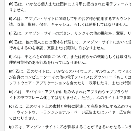
(h) 乙は、いかなる個人または団体により甲に提出された電子フォー
りません。
(i) 乙は、アマゾン・サイトに関連して甲のお客様が使用するアカウ
請、収集、取得、保存、キャッシュ、もしくは使用してはなりません。
(j) 乙は、アマゾン・サイトのボタン、リンクその他の機能を、変更
(k) 乙は、他の個人または団体を代理して、アマゾン・サイトにおい
行為をするのを承認、支援または奨励してはなりません。
(l) 乙は、甲と乙との関係について、または何らかの機能もしくは取
理的可能性のある行為を行ってはなりません。
(m) 乙は、乙のサイトに、いかなるスパイウェア、マルウェア、ウィ
が自身のコンピューター その他の電子デバイスにダウンロードもしく
ソフトウェア・アプリケーションを含めたり、表示したり、または特別
(n) 乙は、モバイル・アプリ内に組み込まれたアプリ内ウェブブラウザ
イトの中でフレーム化してはなりません。ただし、乙のサイト上で参加
(o) 乙は、乙のサイト上の素材と密接に関連して商品を宣伝する乙の
ー・ウィンドウ、トランジショナル・ページ広告またはレイヤー広告内
てはなりません。
(p) 乙は、アマゾン・サイトに乙が掲載することができるいかなるコ