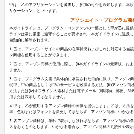
甲は、乙のアプリケーションを審査し、参加の可否を通知します。
本規
リケーション
」といいます。
アソシエイト・プログラム商
本ガイドラインは、プログラム・コンテンツの一部として甲が乙に提供
ラインは常に厳密に遵守することが要求され、本ガイドラインに違反し
自動的に解除されます。
1. 乙は、アマゾン・サイトの商品の在庫状況およびこれに対応する
ン商標を使用することができます。
2. 乙は、アマゾン商標の使用に際し、(i)本ガイドラインの最新版、およ
ません。
3. 乙は、プログラム文書で具体的に承認された目的に限り、アマゾン
(ii)甲、甲の商品もしくは甲のサービスを毀損する方法、(iii)アマ
方法または(iv)オフラインの素材または電子メール（印刷物、郵便、S
用または表示してはなりません。
4. 甲は、乙が使用するアマゾン商標の画像を提供します。乙は、方
率、色彩またはフォントを変更してはならず、アマゾン商標にいかなる
5. 各アマゾン商標は、単独で表示しなければならず、アマゾン商標
スをおくものとします。いかなる場合も、アマゾン商標の判読性や表示