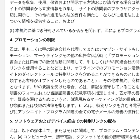
データを収集、使用、保管および開示する方法および該当する場合は第
イトの訪問者から直接情報を収集し、サイトの訪問者のブラウザにクッ
切に開示し、その他の適用法の法的要件を満たし、ならびに適用法によ
ついて情報を提供すること、および
(f)
本規約
に基づき許可されているか否かを問わず、乙によるプログラ
4. プロモーションの制限
乙は、甲もしくは甲の関連会社を代理してまたはアマゾン・サイトもし
モーション、マーケティングその他の広告宣伝活動（「プロモーション
書面または口頭での販促活動に関連して、甲もしくは甲の関連会社の商
リンクを使用することなどにより、オフラインでのプロモーション活動
イトのダイレクトメールに特別リンクを含めることができるものとしま
領するお客様がオプトインしたものであること）、その他本規約、商標
となります。甲の要請を受けた場合、乙は、前記を遵守していることを
明書のフォームおよび当該証明書の記載事項を指定します。乙が甲の要
す。疑義を避けるためにいうと、(i)適用あるマーケティング法の目的上(例
び類似または後継の法律を指します。)、乙は、特別リンクを含む各電子
びにアソシエイト・プログラム関連の全ての電子メールの最善の慣行に
5. ソフトウェアおよびデバイス経由での特別リンクの配布
乙は、以下の媒体上で、またはそれに関連して、プログラム・コンテン
ん。(a) コンピューター、携帯電話、タブレットその他の携帯端末を