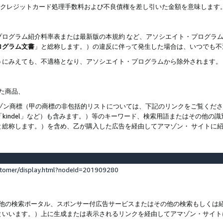
ト、クレジットカード処理手数料および不良債権を差し引いた金額を意味します
プログラム紹介料率表または最新版の本規約 など、アソシエイト・プログラ
ログラム文書
」と総称します。）の違反に伴って発生した場合は、いつでも不
うにみえても、不適格となり、アソシエイト・プログラムから除外されます。
れた商品、
他のアマゾン商標（甲の商標の非包括的リストについては、下記のリンクをご覧く
よび「kindel」など）も含みます。）等のキーワード、検索用語またはその
と総称します。）を含め、乙が購入した広告を経由してアマゾン・ サイトに
stomer/display.html?nodeId=201909280
その他の検索ポータル、スポンサー付広告サービスまたはその他の検索もしく
といいます。）上に生成または表示されるリンクを経由してアマゾン・サイト