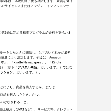
の第3条は、本規約終了後も存続します。疑義を避け
ムIPライセンスまたはアマゾン・インフルエンサ
の第3条に定める標準プログラム紹介料を支払いま
スルーをしたときに開始し、以下のいずれかが最初
裁量により決定します。例えば「Amazon
」、「Kindle Newspapers」、 「Kindle
は商品）（以下「
デジタル商品
」といいます。）ではな
ッション
」といいます。）、
ことにより、商品を購入するか、または
該商品を購入したとき、かつ、
払いがなされること。
売上税およびVATなど）、サービス料、クレジット