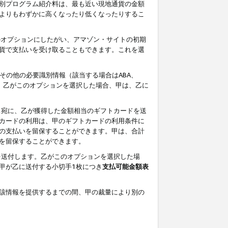
別プログラム紹介料は、最も近い現地通貨の金額
よりもわずかに高くなったり低くなったりするこ
のオプションにしたがい、アマゾン・サイトの初期
貨で支払いを受け取ることもできます。これを選
その他の必要識別情報（該当する場合はABA、
す。乙がこのオプションを選択した場合、甲は、乙に
ス宛に、乙が獲得した金額相当のギフトカードを送
カードの利用は、甲のギフトカードの利用条件に
の支払いを留保することができます。甲は、合計
を留保することができます。
を送付します。乙がこのオプションを選択した場
甲が乙に送付する小切手1枚につき
支払可能金額表
該情報を提供するまでの間、甲の裁量により別の