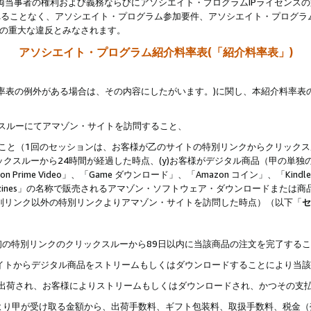
両当事者の権利および義務ならびにアソシエイト・プログラムIPライセンス
されることなく、アソシエイト・プログラム参加要件、アソシエイト・プログラ
約の重大な違反とみなされます。
アソシエイト・プログラム紹介料率表(「紹介料率表」)
料率表の例外がある場合は、その内容にしたがいます。)に関し、本紹介料率表
クスルーにてアマゾン・サイトを訪問すること、
じること（1回のセッションは、お客様が乙のサイトの特別リンクからクリック
ックスルーから24時間が経過した時点、(y)お客様がデジタル商品（甲の単独の
zon Prime Video」、「Game ダウンロード」、「Amazon コイン」、「Kindle 本
ndle Magazines」の名称で販売されるアマゾン・ソフトウェア・ダウンロードまた
特別リンク以外の特別リンクよりアマゾン・サイトを訪問した時点）（以下「
セ
、
、最初の特別リンクのクリックスルーから89日以内に当該商品の注文を完了する
ン・サイトからデジタル商品をストリームもしくはダウンロードすることにより当
様宛に出荷され、お客様によりストリームもしくはダウンロードされ、かつその支
より甲が受け取る金額から、出荷手数料、ギフト包装料、取扱手数料、税金（