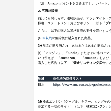
［注：Amazonポイントを含みます］、リベー
2. 不適格販売
前記にも関わらず、適格販売が、アソシエイト・
様書、ステートメントおよびポリシー（以下「
プ
さらに、以下の購入は適格販売の要件を満たすよ
(a)
本規約
の解除後に購入された商品、
(b) 注文が取り消され、返品または返金が開始さ
(c) 「アマゾン」、「Kindle」またはその
い（例えば、「ammazon」、「amaozn」お
購入した広告（以下、「
禁止リスティング広告
」
地域
非包括的商標リスト
日本
https://www.amazon.co.jp/gp/help/cu
(d) 検索エンジン（グーグル、ヤフー、ビング
参加する一切のサイト）（以下「
検索エンジン
」