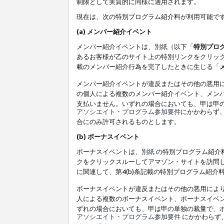
制限として実質的に同様に適用されます。
現在は、次の特別プログラム紹介料が利用可能で
(a) メンバー紹介イベント
メンバー紹介イベントは、
別紙
（以下「
特別プロ
あるお客様が乙のサイト上の特別リンクをクリック
載のメンバー紹介行為を完了したときに生じる「
メンバー紹介イベントが違反またはその他の悪用
の個人による複数のメンバー紹介イベント、メン
支払いません。いずれの場合においても、甲は甲
アソシエイト・プログラム参加要件
にかかわらず
合にのみ許可されるものとします。
(b) ボーナスイベント
ボーナスイベントは、
別紙
の特別プログラム紹介料
クをクリックスルーしてアマゾン・サイトを訪問し
に関連して、第4(b)条記載の特別プログラム紹介
ボーナスイベントが違反またはその他の悪用によ
人による複数のボーナスイベント、ボーナスイベ
ずれの場合においても、甲は甲の単独の裁量で、
アソシエイト・プログラム参加要件
にかかわらず