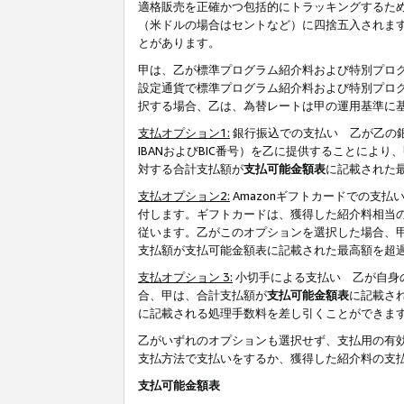
適格販売を正確かつ包括的にトラッキングするた
（米ドルの場合はセントなど）に四捨五入されま
とがあります。
甲は、乙が標準プログラム紹介料および特別プロ
設定通貨で標準プログラム紹介料および特別プロ
択する場合、乙は、為替レートは甲の運用基準に
支払オプション1:
銀行振込での支払い 乙が乙の銀
IBANおよびBIC番号）を乙に提供することに
対する合計支払額が
支払可能金額表
に記載された
支払オプション2:
Amazonギフトカードでの支
付します。ギフトカードは、獲得した紹介料相当
従います。乙がこのオプションを選択した場合、
支払額が支払可能金額表に記載された最高額を超
支払オプション 3:
小切手による支払い 乙が自身
合、甲は、合計支払額が
支払可能金額表
に記載さ
に記載される処理手数料を差し引くことができま
乙がいずれのオプションも選択せず、支払用の有
支払方法で支払いをするか、獲得した紹介料の支
支払可能金額表