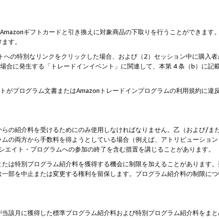
はAmazonギフトカードと引き換えに対象商品の下取りを行うことができま
けます。
サイトへの特別なリンクをクリックした場合、および（2）セッション中に購入
た場合に発生する「トレードインイベント」に関連して、本第 4 条（b）に
ントがプログラム文書またはAmazonトレードインプログラムの利用規約に
。
からの紹介料を受けるためにのみ使用しなければなりません。乙（および/ま
ラムの両方から手数料を得ようとしている場合（例えば、アトリビューション
ソシエイト・プログラムへの参加の終了を含む措置を講じることがあります。
または特別プログラム紹介料を獲得する機会に制限を加えることがあります。
は一部を中止または変更する権利を留保します。プログラム紹介料の制限につ
が当該月に獲得した標準プログラム紹介料および特別プログラム紹介料をまと