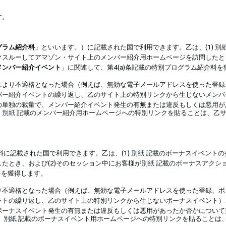
す。
グラム紹介料
」といいます。）に記載された国で利用できます。乙は、(1)
別
スルーしてアマゾン・サイト上のメンバー紹介用ホームページを訪問したとき
メンバー紹介イベント
」に関連して、第4(a)条記載の特別プログラム紹介料
により不適格となった場合（例えば、無効な電子メールアドレスを使った登録
バー紹介イベントの繰り返し、乙のサイト上の特別リンクから生じないメンバ
の単独の裁量で、メンバー紹介イベント発生の有無または違反もしくは悪用が
、
別紙
記載のメンバー紹介用ホームページへの特別リンクを貼ることは、乙サ
に記載された国で利用できます。乙は、(1)
別紙
記載のボーナスイベントの
たとき、および(2)そのセッション中にお客様が
別紙
記載のボーナスアクシ
料を獲得します。
り不適格となった場合（例えば、無効な電子メールアドレスを使った登録、ボ
ントの繰り返し、乙のサイト上の特別リンクから生じないボーナスイベント）
ボーナスイベント発生の有無または違反もしくは悪用があったか否かについて
、
別紙
記載のボーナスイベント用ホームページへの特別リンクを貼ることは