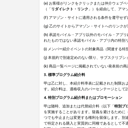
(e) お客様がリンクをクリックまたは仲介ウェ
（「
リダイレクト・リンク
」）を経由して、アマ
(f) アマゾン・サイトに適用される条件を遵守せ
(g) 乙のサイトからアマゾン・サイトへのリン
(h) 承認モバイル・アプリ以外のモバイル・アプリ
れたものではない承認モバイル・アプリ内の特別
(i) メンバー紹介イベントの対象商品（関連する
(j) 本規約で別途定めのない限り、サブスクリプ
(k) 商品一覧ページに掲載されていない発表前の
3. 標準プログラム紹介料
甲は乙に対し、本紹介料率表に記載された制限お
す。紹介料は、適格収入のパーセンテージとして
4. 特別プログラム紹介料またはプロモーション
甲は随時、追加または代替紹介料（以下「
特別プ
を実施することがあります。疑義を避けるために
つでも中止または変更する権利を留保します。別
て特定される購入と実質的に同種であるとして不