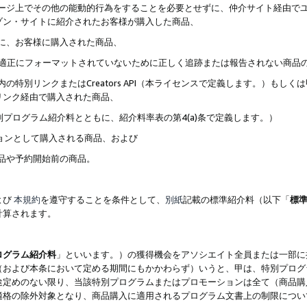
ブページ上でその他の能動的行為をすることを必要とせずに、仲介サイト経由で
ゾン・サイトに紹介されたお客様が購入した商品、
ずに、お客様に購入された商品、
クが適正にフォーマットされていないために正しく追跡または報告されない商品
内の特別リンクまたはCreators API（本ライセンスで定義します。）も
リンク経由で購入された商品、
特別プログラム紹介料とともに、紹介料率表の第4(a)条で定義します。）
ションとして購入される商品、および
商品や予約開始前の商品。
よび
本規約
を遵守することを条件として、
別紙
記載の標準紹介料（以下「
標
計算されます。
ログラム紹介料
」といいます。）の獲得機会をアソシエイト全員または一部に
（および本条において定める期間にもかかわらず）いうと、甲は、特別プログ
途定めのない限り、当該特別プログラムまたはプロモーションは全て（商品購
適格の除外対象となり、商品購入に適用されるプログラム文書上の制限につい