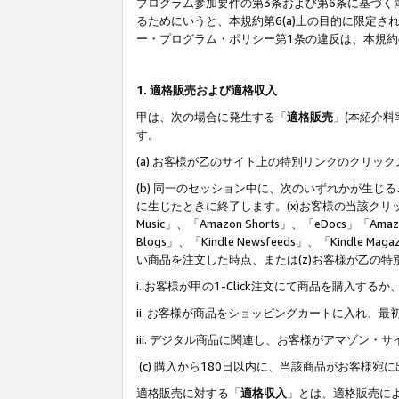
プログラム参加要件の第3条および第6条に基づく
るためにいうと、本規約第6(a)上の目的に限定
ー・プログラム・ポリシー第1条の違反は、本規
1. 適格販売および適格収入
甲は、次の場合に発生する「
適格販売
」(本紹介
す。
(a) お客様が乙のサイト上の特別リンクのクリッ
(b) 同一のセッション中に、次のいずれかが生
に生じたときに終了します。(x)お客様の当該クリ
Music」、「Amazon Shorts」、「eDocs」「Ama
Blogs」、「Kindle Newsfeeds」、「Ki
い商品を注文した時点、または(z)お客様が乙の
i. お客様が甲の1-Click注文にて商品を購入するか
ii. お客様が商品をショッピングカートに入れ
iii. デジタル商品に関連し、お客様がアマゾ
(c) 購入から180日以内に、当該商品がお客
適格販売に対する「
適格収入
」とは、適格販売に