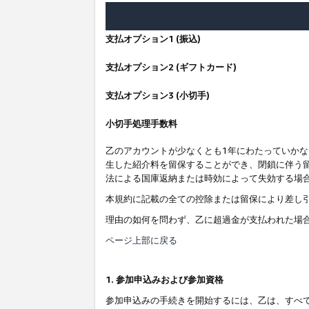
支払オプション1 (振込)
支払オプション2 (ギフトカード)
支払オプション3 (小切手)
小切手処理手数料
乙のアカウントが少なくとも1年にわたっていか
生した紹介料を留保することができ、閉鎖に伴う
法による国庫返納または時効によって失効する場
本規約に記載の全ての控除または留保により差し
理由の如何を問わず、乙に超過金が支払われた場
ページ上部に戻る
1. 参加申込みおよび参加資格
参加申込みの手続きを開始するには、乙は、すべ