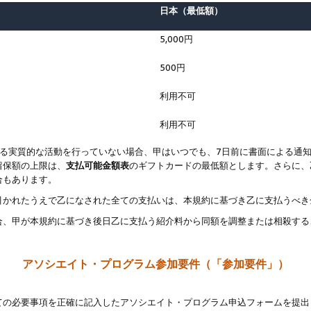
日本（最低額）
5,000円
500円
利用不可
利用不可
なる実質的な活動を行っていない場合、甲はいつでも、7日前に書面による通
留保額の上限は、
支払可能金額表
のギフトカードの最低額とします。さらに、
合もあります。
引かれたうえで乙になされた全ての支払いは、本規約に基づき乙に支払うべき
合、甲が本規約に基づき後日乙に支払う紹介料から同額を調整または相殺する
アソシエイト・プログラム参加要件（「参加要件」）
ての必要事項を正確に記入したアソシエイト・プログラム申込フォームを提出