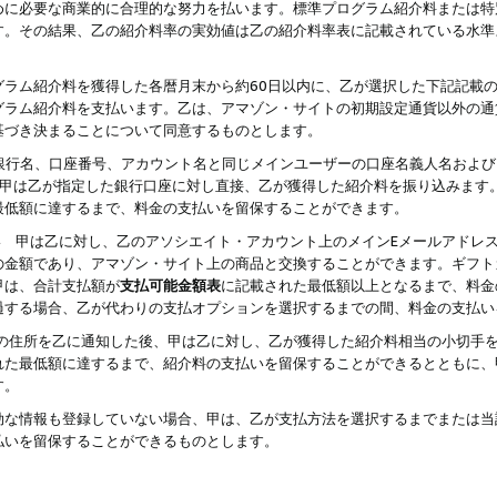
めに必要な商業的に合理的な努力を払います。標準プログラム紹介料または特
す。その結果、乙の紹介料率の実効値は乙の紹介料率表に記載されている水準
グラム紹介料を獲得した各暦月末から約60日以内に、乙が選択した下記記載
グラム紹介料を支払います。乙は、アマゾン・サイトの初期設定通貨以外の通
基づき決まることについて同意するものとします。
行名、口座番号、アカウント名と同じメインユーザーの口座名義人名および
より、甲は乙が指定した銀行口座に対し直接、乙が獲得した紹介料を振り込みま
最低額に達するまで、料金の支払いを留保することができます。
払い 甲は乙に対し、乙のアソシエイト・アカウント上のメインEメールアドレ
の金額であり、アマゾン・サイト上の商品と交換することができます。ギフト
甲は、合計支払額が
支払可能金額表
に記載された最低額以上となるまで、料金
過する場合、乙が代わりの支払オプションを選択するまでの間、料金の支払い
の住所を乙に通知した後、甲は乙に対し、乙が獲得した紹介料相当の小切手
れた最低額に達するまで、紹介料の支払いを留保することができるとともに、
す。
効な情報も登録していない場合、甲は、乙が支払方法を選択するまでまたは当
払いを留保することができるものとします。