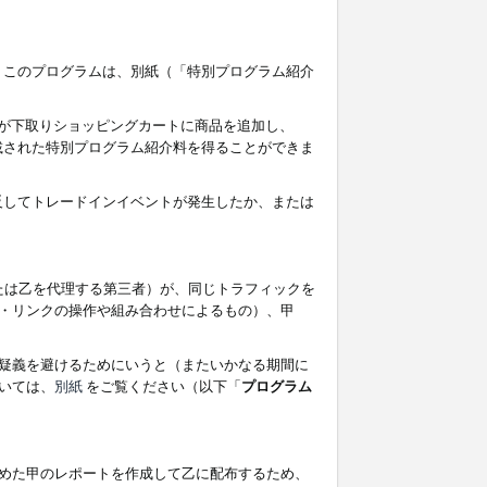
す。このプログラムは、別紙（「特別プログラム紹介
者が下取りショッピングカートに商品を追加し、
記載された特別プログラム紹介料を得ることができま
違反してトレードインイベントが発生したか、または
たは乙を代理する第三者）が、同じトラフィックを
・リンクの操作や組み合わせによるもの）、甲
疑義を避けるためにいうと（またいかなる期間に
いては、
別紙
をご覧ください（以下「
プログラム
めた甲のレポートを作成して乙に配布するため、