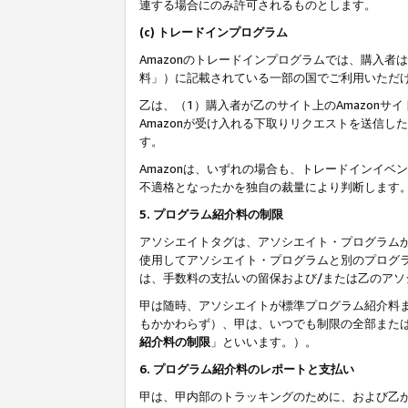
連する場合にのみ許可されるものとします。
(c) トレードインプログラム
Amazonのトレードインプログラムでは、購入者
料」）に記載されている一部の国でご利用いただ
乙は、（1）購入者が乙のサイト上のAmazon
Amazonが受け入れる下取りリクエストを送信し
す。
Amazonは、いずれの場合も、トレードインイベ
不適格となったかを独自の裁量により判断します
5. プログラム紹介料の制限
アソシエイトタグは、アソシエイト・プログラム
使用してアソシエイト・プログラムと別のプログ
は、手数料の支払いの留保および/または乙のア
甲は随時、アソシエイトが標準プログラム紹介料
もかかわらず）、甲は、いつでも制限の全部また
紹介料の制限
」といいます。）。
6. プログラム紹介料のレポートと支払い
甲は、甲内部のトラッキングのために、および乙