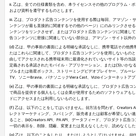
ii. 乙は、全ての仕様書類を含め、本ライセンスその他のプログラム
および資料を遵守するものとします。
iii. 乙は、プロダクト広告コンテンツを使用する際は毎回、アマゾ
ンテンツが最も直接的に関連するその他のページ）にのみリンクさせる
ンテンツをリンクさせず、またはプロダクト広告コンテンツに関連して
告コンテンツに密接に関連していない部分は、アマゾン・サイト以外の
(d) 乙は、甲の事前の書面による明確な承諾なしに、携帯電話その他
たはこれらに関連して、プロダクト広告コンテンツを使用しないものと
由してアクセスされる携帯端末用に最適化されていないサイト等の当該端
定義される承認されたモバイル・アプリケーション、または(3)いか
ブルまたは衛星ボックス、ストリーミングビデオプレイヤー、ブルーレイ
TV、ソニーBravia、パナソニックViera Cast、Vizioインター
(e) 乙は、甲の事前の書面による明確な承諾なしに、プロダクト広告
で商品を提供する個人もしくは企業が使用するためのソフトウェアもしくはその
ドにアクセスまたは利用しないものとします。
(f) 乙は、以下のことをしてはいけません。(i)方法を問わず、Creator
レクトマーケティング、スパミング、販売者または顧客が希望しない連
ること、(iii)Creators API、PA API、データフィード、プ
一切の表示を、削除、隠蔽、変更または見えなくしたり、読めなくした
(g) 乙は、以下のことをしたり、またはしようとしてはいけません。(