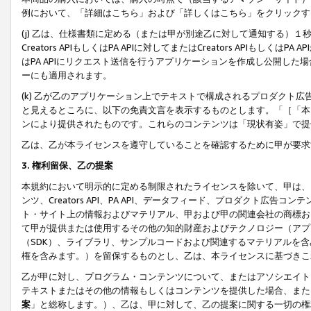
例において、「詳細はこちら」および「詳しくはこちら」をクリックす
(j) 乙は、仕様書類に定める（または甲が別途乙に対して通知する）
Creators APIもしくはPA APIに対してまたはCreators APIもしく
はPA APIにリクエスト送信を行うアプリケーションを作成し公開し
ーにも適用されます。
(k) 乙が乙のアプリケーション上でテキストで構成されるプロダクト
と見えるところに、以下の免責文言を表示するものとします。「［「本
ンにより提供されたものです。これらのコンテンツは「現状有姿」で提
乙は、乙が本ライセンスを遵守していることを確認するために甲が要求
3. 権利留保、乙の提案
本規約において明示的に定める制限されたライセンスを除いて、甲は、
ンツ、Creators API、PA API、データフィード、プロダクト
ト・サイト上の情報およびマテリアル、甲および甲の関連会社の商標お
て甲が提供または使用するその他の知的財産およびテクノロジー（アプ
（SDK）、ライブラリ、サンプルコードおよび関連するマテリアルを
権を含みます。）を留保するものとし、乙は、本ライセンスに基づきこ
乙が甲に対し、プログラム・コンテンツについて、またはアソシエイト
テキストまたはその他の情報もしくはコンテンツを提供した場合、また
案
」と総称します。）、乙は、甲に対して、乙の提案に関する一切の権