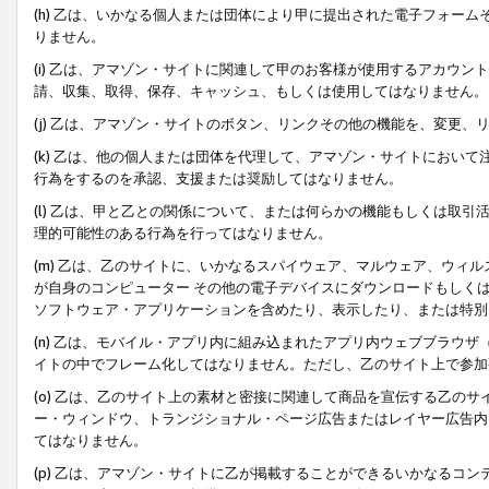
(h) 乙は、いかなる個人または団体により甲に提出された電子フォー
りません。
(i) 乙は、アマゾン・サイトに関連して甲のお客様が使用するアカウ
請、収集、取得、保存、キャッシュ、もしくは使用してはなりません。
(j) 乙は、アマゾン・サイトのボタン、リンクその他の機能を、変更
(k) 乙は、他の個人または団体を代理して、アマゾン・サイトにおい
行為をするのを承認、支援または奨励してはなりません。
(l) 乙は、甲と乙との関係について、または何らかの機能もしくは取
理的可能性のある行為を行ってはなりません。
(m) 乙は、乙のサイトに、いかなるスパイウェア、マルウェア、ウィ
が自身のコンピューター その他の電子デバイスにダウンロードもしく
ソフトウェア・アプリケーションを含めたり、表示したり、または特別
(n) 乙は、モバイル・アプリ内に組み込まれたアプリ内ウェブブラウザ
イトの中でフレーム化してはなりません。ただし、乙のサイト上で参加
(o) 乙は、乙のサイト上の素材と密接に関連して商品を宣伝する乙の
ー・ウィンドウ、トランジショナル・ページ広告またはレイヤー広告内
てはなりません。
(p) 乙は、アマゾン・サイトに乙が掲載することができるいかなるコ