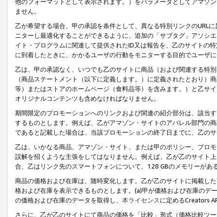
他のフォーマットとして表示されます。）をパラメータとしてアマゾン
ません。
乙が希望する場合、甲の承認を条件として、異なる特別リンクのURL
ニターし最適化することができるように、追加の「サブタグ」アソシエ
イト・プログラムに関連して提供されたID又は報告を、乙のサイトの
に到着したときに、かかるユーザの行動をモニターする目的でユーザに
乙は、甲の承認なく、いつでも乙のサイトに商品（および関連する特別
（商品ステートメント（以下に定義します。）に定義されたとおり）商
等）またはストアのホームページ（食料品等）を含みます。）と乙サイ
オリジナルコンテンツも含めなければなりません。
期間限定のプロモーションへのリンクおよび関連の紹介部分は、該当す
するものとします。例えば、乙がアマゾン・サイトのアパレル部門の商
であると記載した場合は、当該プロモーションの終了日までに、乙のサ
乙は、いかなる商品、アマゾン・サイト、または甲のポリシー、プロモ
誤解を招くような主張をしてはなりません。例えば、乙が乙のサイト上に
合、乙はリンク先のスマートフォンについて、128 GBのメモリーが
商品の価格および在庫は、随時変化します。乙が乙のサイトに掲載した
格および在庫を表示できるものとします。(a)甲が価格および在庫のデータを
の価格および在庫のデータを取得し、
本ライセンス
に定めるCreator
さらに、乙が乙のサイトにて商品の価格を「比較」形式（価格比較ツー