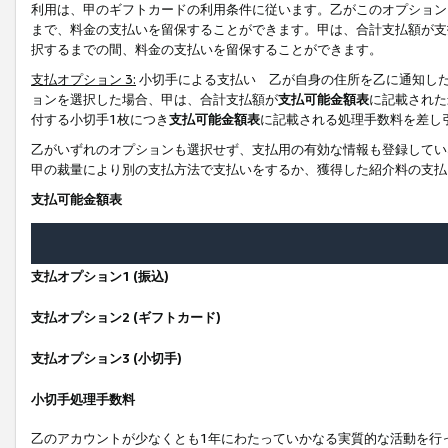
利用は、甲のギフトカードの利用条件に従います。乙がこのオプション
まで、料金の支払いを留保することができます。甲は、合計支払額が支
択するまでの間、料金の支払いを留保することができます。
支払オプション 3:
小切手による支払い 乙が自身の住所を乙に通知し
ョンを選択した場合、甲は、合計支払額が
支払可能金額表
に記載された
付する小切手1枚につき
支払可能金額表
に記載される処理手数料を差し
乙がいずれのオプションも選択せず、支払用の有効な情報も登録してい
甲の裁量により別の支払方法で支払いをするか、獲得した紹介料の支払
支払可能金額表
支払オプション1 (振込)
支払オプション2 (ギフトカード)
支払オプション3 (小切手)
小切手処理手数料
乙のアカウントが少なくとも1年にわたっていかなる実質的な活動を行