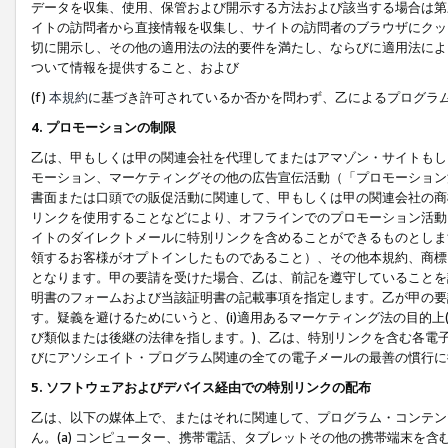
データを収集、使用、保管および開示する方法および該当する場合は第
イトの訪問者から直接情報を収集し、サイトの訪問者のブラウザにクッ
切に開示し、その他の適用法の法的要件を満たし、ならびに適用法によ
ついて情報を提供すること、および
(f)
本規約
に基づき許可されているか否かを問わず、乙によるプログラ
4. プロモーションの制限
乙は、甲もしくは甲の関連会社を代理してまたはアマゾン・サイトもし
モーション、マーケティングその他の広告宣伝活動（「プロモーション
書面または口頭での販促活動に関連して、甲もしくは甲の関連会社の商
リンクを使用することなどにより、オフラインでのプロモーション活動
イトのダイレクトメールに特別リンクを含めることができるものとしま
領するお客様がオプトインしたものであること）、その他本規約、商標
となります。甲の要請を受けた場合、乙は、前記を遵守していることを
明書のフォームおよび当該証明書の記載事項を指定します。乙が甲の要
す。疑義を避けるためにいうと、(i)適用あるマーケティング法の目的上(例
び類似または後継の法律を指します。)、乙は、特別リンクを含む各電子
びにアソシエイト・プログラム関連の全ての電子メールの最善の慣行に
5. ソフトウェアおよびデバイス経由での特別リンクの配布
乙は、以下の媒体上で、またはそれに関連して、プログラム・コンテン
ん。(a) コンピューター、携帯電話、タブレットその他の携帯端末を