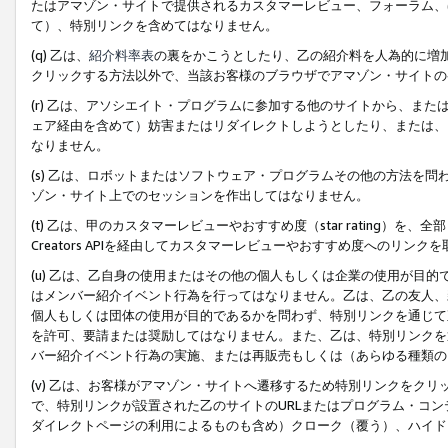
たはアマゾン・サイトで提供されるカスタマーレビュー、フォーラム、
て）、特別リンクを含めてはなりません。
(q) 乙は、
紹介料率表
の裏をかこうとしたり、乙の紹介料を人為的に増
クリックする方法以外で、当該お客様のブラウザでアマゾン・サイトの
(r) 乙は、アソシエイト・プログラムに参加する他のサイトから、ま
ェア経由を含めて）妨害またはリダイレクトしようとしたり、または、
なりません。
(s) 乙は、ロボットまたはソフトウェア・プログラムその他の方法を
ゾン・サイト上でのセッションを作出してはなりません。
(t) 乙は、甲のカスタマーレビューやおすすめ度（star rating
Creators APIを経由してカスタマーレビューやおすすめ度へのリンク
(u) 乙は、乙自身の使用またはその他の個人もしくは企業の使用が目
はメンバー紹介イベント行為を行ってはなりません。乙は、乙の友人、
個人もしくは団体の使用が目的であるかを問わず、特別リンクを通じて
を許可、要請または奨励してはなりません。また、乙は、特別リンクを
バー紹介イベント行為の実施、または再販売もしくは（あらゆる種類の
(v) 乙は、お客様がアマゾン・サイトへ遷移するため特別リンクをク
で、特別リンクが設置された乙のサイトのURLまたはプログラム・コ
ダイレクトページの利用によるものも含め）クローク（覆う）、ハイド