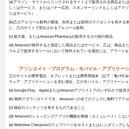
(a)アマゾン・サイトからリンクされるサイト上で販売される商品またはサ
しくはサービス、またはバナー広告、スポンサーリンクもしくはアマゾ
たはサービス）、
(b)乙がアルコール飲料の製造、卸売または頒布のライセンスを有す
に、乙のサイトで宣伝されるアルコール飲料、
(c) 処方薬、またはAmazon Pharmacyが販売するその他の商品、
(d) Amazonが除外すると指定した商品またはサービス。乙は、商品また
ラル上で提供するツールにおいて除外されている場合には、アラートを
アソシエイト・プログラム・モバイル・アプリケー
乙のサイトが携帯電話、タブレットまたは携帯用端末（以下「
モバイル
ウェア・アプリケーションを含む場合、乙のモバイル・アプリケーショ
(a) Google Play、AppleまたはAmazonアプリストアのいずれかで
(b) 無料でダウンロードでき、Amazonへの全てのリンクに無料でアク
(c) 独自のコンテンツを有するものであること、
(d) Amazonのショッピングアプリの機能を模倣（エミュレート）しな
(e) WebViewでAmazonのウェブページをホストまたはレンダリング