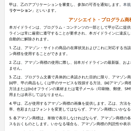
甲は、乙のアプリケーションを審査し、参加の可否を通知します。
本規
リケーション
」といいます。
アソシエイト・プログラム商
本ガイドラインは、プログラム・コンテンツの一部として甲が乙に提供
ラインは常に厳密に遵守することが要求され、本ガイドラインに違反し
自動的に解除されます。
1. 乙は、アマゾン・サイトの商品の在庫状況およびこれに対応する
ン商標を使用することができます。
2. 乙は、アマゾン商標の使用に際し、(i)本ガイドラインの最新版、およ
ません。
3. 乙は、プログラム文書で具体的に承認された目的に限り、アマゾン
(ii)甲、甲の商品もしくは甲のサービスを毀損する方法、(iii)アマ
方法または(iv)オフラインの素材または電子メール（印刷物、郵便、S
用または表示してはなりません。
4. 甲は、乙が使用するアマゾン商標の画像を提供します。乙は、方
率、色彩またはフォントを変更してはならず、アマゾン商標にいかなる
5. 各アマゾン商標は、単独で表示しなければならず、アマゾン商標
スをおくものとします。いかなる場合も、アマゾン商標の判読性や表示