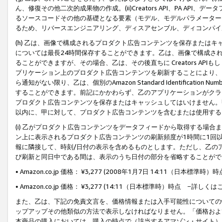
ん、修復その他二次的成果物の作成。(ii)Creators API、PA 
るソースコードその他の基礎となる要素（モデル、モデルパラメーター
るため、リバースエンジニアリング、ディスアセンブル、ディコンパイ
(h) 乙は、画像で構成されるプロダクト広告コンテンツを保存または
については最長24時間保存することができます。乙は、画像で構成さ
ることができますが、その場合、乙は、その後直ちに Creators AP
プリケーション上のプロダクト広告コンテンツを刷新することにより、
ら通知がない限り、乙は、個別のAmazon Standard Identification Nu
することができます。前記にかかわらず、乙のアプリケーションがクラ
プロダクト広告コンテンツを保存またはキャッシュしてはいけません。
以内に、甲に対して、プロダクト広告コンテンツを含むまたは使用する
(i) 乙がプロダクト広告コンテンツをデータフィードから取得する場合または
ン上に表示されるプロダクト広告コンテンツの刷新頻度が1時間に1回
報に隣接して、時刻/日付の表示を含めるものとします。ただし、乙の
び刷新と同日中である間は、表示のうち日付の部分を省略することがで
• Amazon.co.jp 価格： ¥3,277 (2008年1月7日 14:11（日本標準
• Amazon.co.jp 価格： ¥3,277 (14:11（日本標準時）時点 −詳しくは
また、乙は、下記の免責文言を、価格情報または入手可能性についての
ップアップその他類似の方法で表示しなければなりません。「価格およ
本商品の購入においては、購入の時点で（該当するアマゾン・サイト）