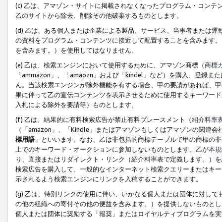
(c) 乙は、アマゾン・サイトに掲載されなくなったプログラム・コン
乙のサイトから除去、削除その他破棄するものとします。
(d) 乙は、ある個人または企業による製品、サービス、当事者または
の資料をプログラム・コンテンツに接近して配置することを含みます。
を含みます。）を使用してはなりません。
(e) 乙は、検索エンジンにおいて使用するために、アマゾン商標（
商標
「ammazon」、「amaozn」および「kindel」など）を購入
ん。当該検索エンジンが除外機能を有する場合、甲の要請があれば、甲
果に伴って乙の宣伝コンテンツを表示させるために使用するキーワード
入札による除外を要請等）ものとします。
(f) 乙は、結果的に有料検索広告が禁止有料プレースメント（
紹介料率
（「amazon」、「Kindle」またはアマゾンもしくはアマゾンの
標用語
」といいます。なお、乙は非包括的商標テーブルで甲の商標の非
上でのキーワード・オークションに参加しないものとします。乙が
本規
り、直接またはリダイレクト・リンク（
紹介料率表
で定義します。）を
検索広告を購入して、一般的なインターネット検索クエリーまたはキー
示されるよう検索エンジンにリンクを入稿することができます。
(g) 乙は、特別リンクの使用に伴い、いかなる個人または団体に対し
の他の組織への寄付その他の便益を含みます。）を提供しないものとし
個人または団体に奨励する「報奨」またはロイヤルティプログラムを実