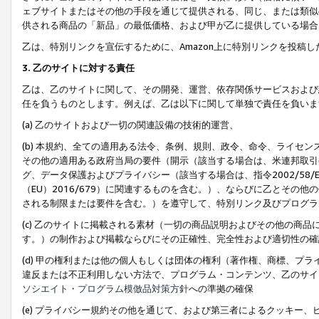
ェブサイトまたはその他の手段を通じて提供される、同じ、または類似
供される商品の「新品」の最低価格、および甲が乙に提供している場合
乙は、特別リンクを宣伝するために、Amazon上に特別リンクを投稿し
3. 乙のサイトに対する責任
乙は、乙のサイトに関して、その開発、運営、依存関係サービスおよび
任を負うものとします。例えば、乙は以下に関して単独で責任を負いま
(a) 乙のサイトおよび一切の関連設備の技術的運営、
(b) 本規約、全ての適用ある法令、条例、規則、政令、命令、ライセ
その他の適用ある政府当局の要件（開示（該当する場合は、米連邦取引
グ、データ保護およびプライバシー（該当する場合は、指令2002/58
（EU）2016/679）に関連するものを含む。）、ならびに乙とそ
される制限または要件を含む。）を遵守して、特別リンク及びプログラ
(c) 乙のサイトに掲載される素材（一切の商品説明およびその他の商
す。）の制作および掲載ならびにその正確性、完全性および適切性の確
(d) 甲の権利または他の個人もしくは団体の権利（著作権、商標、プ
違反または不正利用しない方法で、プログラム・コンテンツ、乙のサイ
ソシエイト・プログラム模倣品対策方針
への準拠の確保
(e) プライバシー規約その他を通じて、および第三者によるクッキー