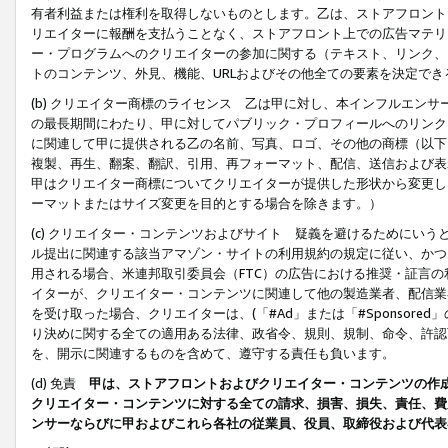
有者利益または権利を取得しないものとします。乙は、ストアフロントに
リエイターに報酬を支払うことなく、ストアフロント上での広告マテリア
ー・プログラムへのクリエイターの参加に関する（テキスト、リンク、
トのコンテンツ、外見、機能、URLおよびその他全ての要素を決定で
(b) クリエイター商標のライセンス 乙は甲に対し、本インフルエン
の最長期間にわたり、甲に対してパブリック・プロフィールへのリンク
に関連して甲に提供される乙の名前、写真、ロゴ、その他の商標（以下
複製、再生、翻案、翻訳、引用、再フォーマット、配信、送信および表
甲はクリエイター商標についてクリエイターが提供した形状から変更し
ーマットまたはサイズ変更を目的とする場合を除きます。）
(c) クリエイター・コンテンツおよびサイト 疑義を避けるためにい
ル提出に関連する該当アマゾン・サイトの利用規約の規定に従い、かつ、
用される場合、米連邦取引委員会（FTC）の広告における推奨・証言
イターが、クリエイター・コンテンツに関連して他の製造業者、配信業
を受け取った場合、クリエイターは、(「#Ad」または「#Sponsor
り決めに関する全ての適用ある法律、政省令、規則、規制、命令、許認
を、開示に関連するものを含めて、遵守する責任も負います。
(d) 免責
甲は、ストアフロントおよびクリエイター・コンテンツの作
クリエイター・コンテンツに対する全ての請求、損害、損失、責任、費
ンサーならびに甲およびこれら各社の従業員、役員、取締役および代表