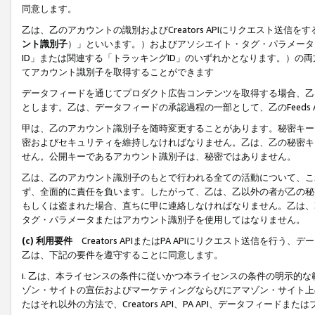
同意します。
乙は、乙のアカウントの識別およびCreators APIにリクエスト送
ント識別子
）」といいます。）およびアソシエイト・タグ・パラメータ（
ID」または関連する「トラッキングID」のいずれかとなります。）の両方
てアカウント識別子を取得することができます
データフィードを通じてプロダクト広告コンテンツを取得する場合、乙は、Cre
とします。乙は、データフィードの承認過程の一部として、乙のFeeds
甲は、乙のアカウント識別子を随時変更することがあります。秘密キー
密およびセキュリティを維持しなければなりません。乙は、乙の秘密キ
せん。公開キーであるアカウント識別子は、秘密ではありません。
乙は、乙のアカウント識別子のもとで行われる全ての活動について、こ
ず、全面的に責任を負います。したがって、乙は、乙以外の者が乙の秘
もしくは盗まれた場合、直ちに甲に連絡しなければなりません。乙は、
タグ・パラメータまたはアカウント識別子を使用してはなりません。
(c) 利用要件
Creators APIまたはPA APIにリクエスト送信を
乙は、下記の要件を遵守することに同意します。
i. 乙は、本ライセンスの条件に従いかつ本ライセンスの条件の明示的
ゾン・サイトの宣伝およびマーケティングならびにアマゾン・サイト上
たはそれ以外の方法で、Creators API、PA API、データフィー