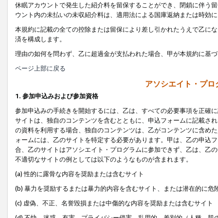
休眠アカウントで発生した紹介料を留保することができ、閉鎖に伴う留
ウント内の未払いの未収紹介料は、適用法による国庫返納または時効に
本規約に記載の全ての控除または留保により差し引かれたうえで乙にな
済を構成します。
理由の如何を問わず、乙に超過金が支払われた場合、甲が本規約に基づ
ページ上部に戻る
アソシエイト・プロ
1. 参加申込みおよび参加資格
参加申込みの手続きを開始するには、乙は、すべての必要事項を正確に
サイトは、独自のコンテンツを含むとともに、申込フォームに記載され
の資料を利用する場合、独自のコンテンツは、乙がコンテンツに含めた
ォームには、乙のサイトを特定する必要があります。甲は、乙の申込フ
合、乙のサイトはアソシエイト・プログラムに参加できず、乙は、乙の
不適切なサイトの例としては以下のようなものが含まれます。
(a) 性的に露骨な内容を奨励または含むサイト
(b) 暴力を奨励するまたは暴力的内容を含むサイト、または潜在的に
(c) 虚偽、不正、名誉毀損または中傷的な内容を奨励または含むサイト
(d) 不快、迷惑、有害、プライバシー侵害、乱用的、差別的（人種、