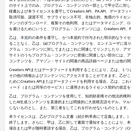
のサイト上でのみ、プログラム・コンテンツの一部として甲が乙に対し
様書および本ライセンスを遵守してCreators API、PA API、
取消可能、譲渡不可、サブライセンス不可、非独占的、無償のライセン
テンツのダウンロード、複製その他利用、またはデータマイニング、ロ
を避けるためにいうと、プログラム・コンテンツには、Creators AP
乙は、
本規約
の条件を遵守し、かつ本規約で付与された明示的なライセ
ることなく、乙は、(a)プログラム・コンテンツを、エンドユーザに
グラム・コンテンツに対してまたはこれに関連してリンクしたり、アマ
サイトのうちプログラム・コンテンツに密接に関連しない部分には、ア
コンテンツを、アマゾン・サイトの関連の商品詳細ページまたは他の関
Creators APIまたはデータフィードを利用することにより、乙は、
その他の情報およびコンテンツにアクセスすることができます。乙がこ
ためにCreators APIまたはデータフィードを利用する場合、乙は、こ
ィード（または同等のサービス）に適用されるライセンス契約の規定を
乙は、プログラム・コンテンツを使用して、知的財産権その他法的権利
したAI生成コンテンツを直接的または間接的に大規模言語モデル、マ
しないものとし、また、第三者をしてこれを行わせないものとします。
本ライセンスは、乙がプログラム文書（紹介料率表にて定義します。）
終了します。さらに、甲は、乙に対して書面で通知することにより、本
場合または甲が随時要請する場合、乙は、プログラム・コンテンツ（Cre