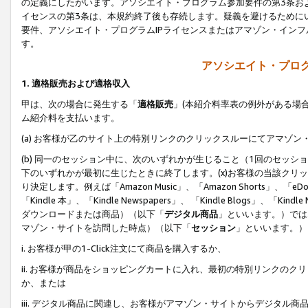
の定義にしたがいます。アソシエイト・プログラム参加要件の第3条お
イセンスの第3条は、本規約終了後も存続します。疑義を避けるためにい
要件、アソシエイト・プログラムIPライセンスまたはアマゾン・イン
す。
アソシエイト・プログ
1. 適格販売および適格収入
甲は、次の場合に発生する「
適格販売
」(本紹介料率表の例外がある場
ム紹介料を支払います。
(a) お客様が乙のサイト上の特別リンクのクリックスルーにてアマゾン
(b) 同一のセッション中に、次のいずれかが生じること（1回のセッ
下のいずれかが最初に生じたときに終了します。(x)お客様の当該クリッ
り決定します。例えば「Amazon Music」、「Amazon Shorts」、「eDo
「Kindle 本」、「Kindle Newspapers」、 「Kindle Blogs」、「
ダウンロードまたは商品）（以下「
デジタル商品
」といいます。）では
マゾン・サイトを訪問した時点）（以下「
セッション
」といいます。）
i. お客様が甲の1-Click注文にて商品を購入するか、
ii. お客様が商品をショッピングカートに入れ、最初の特別リンクの
か、または
iii. デジタル商品に関連し、お客様がアマゾン・サイトからデジタ