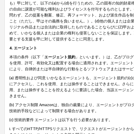
も）甲に対して、以下の(a)から(d)を行うための、乙の固有の知的
の自由に譲渡が可能な権利およびライセンスを付与するものとします。(
問わず、乙の提案を翻案、修正、再フォーマット、および派生作品を制
こと（ただし、甲はその義務を負いません。）。(d)他の個人または企
リジナル作品または合法的に取得したものであることならびに(Z)甲
めて、いかなる個人または企業の権利も侵害しないことを保証します。
要とする支援を甲に対して提供することに同意します。
4. エージェント
本項の条件（以下「
エージェント規約
」といいます。）は、乙がプログ
を使用、許可、有効化又は配置する場合に適用されます。エージェント
により、自律的または半自律的な行動をとるソフトウェアまたはサービ
(a) 透明性および同意 いかなるエージェントも、エージェント規約の
にアクセスし、これを使用、または操作することはできません。さらに、
用、または操作することを控えるように要請した場合、当該エージェン
きません。
(b) アクセス制限 Amazonは、独自の裁量により、エージェント
技術的手段などによって制限する場合があります。
(c) 技術的要件 エージェントは以下を行う必要があります。
i. すべてのHTTP/HTTPSリクエストで、リクエストがエージェ