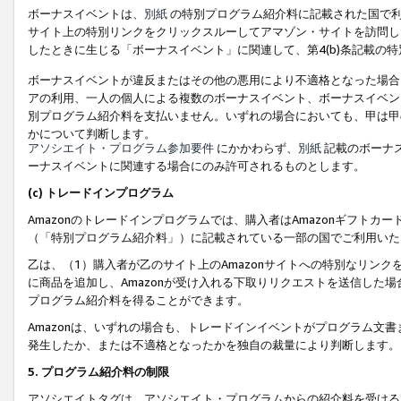
ボーナスイベントは、
別紙
の特別プログラム紹介料に記載された国で利
サイト上の特別リンクをクリックスルーしてアマゾン・サイトを訪問した
したときに生じる「ボーナスイベント」に関連して、第4(b)条記載の
ボーナスイベントが違反またはその他の悪用により不適格となった場合
アの利用、一人の個人による複数のボーナスイベント、ボーナスイベン
別プログラム紹介料を支払いません。いずれの場合においても、甲は甲
かについて判断します。
アソシエイト・プログラム参加要件
にかかわらず、
別紙
記載のボーナ
ーナスイベントに関連する場合にのみ許可されるものとします。
(c) トレードインプログラム
Amazonのトレードインプログラムでは、購入者はAmazonギフト
（「特別プログラム紹介料」）に記載されている一部の国でご利用いた
乙は、（1）購入者が乙のサイト上のAmazonサイトへの特別なリン
に商品を追加し、Amazonが受け入れる下取りリクエストを送信した場
プログラム紹介料を得ることができます。
Amazonは、いずれの場合も、トレードインイベントがプログラム文書
発生したか、または不適格となったかを独自の裁量により判断します。
5. プログラム紹介料の制限
アソシエイトタグは、アソシエイト・プログラムからの紹介料を受ける