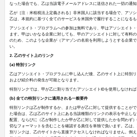
なった場合でも、乙は当該電子メールアドレスに送信された一切の通知
乙が［注：米租税法上定義される］非米国人に該当する場合で、アソシ
乙は、本規約に基づく全てのサービスを米国外で履行することになるも
アソシエイト・プログラムへの参加は無料であり、甲はアソシエイト・
ます。甲はいかなる企業に対しても、甲のアソシエイトに対して有料の
のため、このような企業が（アマゾンの名前を利用しようとする企業で
い。
2. 乙のサイト上のリンク
(a) 特別リンク
乙はアソシエイト・プログラムに申し込んだ後、乙のサイト上に特別リ
および紹介料の発生が可能となります。
特別リンクでは、甲が乙に割り当てたアソシエイトIDを使用しなけれ
(b) 全ての特別リンクに適用される一般要件
特別リンクは乙が制作するか、または甲が乙に対して提供することがで
た場合は、乙は乙のサイト上にある当該種類のリンクの表示を中止しな
配置、ならびに（乙が制作したか甲が乙に対して提供したかを問わず）
切なフォーマットを含むことを確認する責任を単独で負います。乙は、
別リンクは、乙のサイトから直接アクセスしなければなりません。例えば、