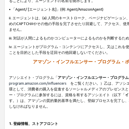
ることにより、エージェントの名前を開示します。
• 「Agent/ [エージェント名]」(例: Agent/AmazonAgent)
ii. エージェントは、(a) 人間のキーストローク、ページナビゲーシ
めのCAPTCHAやその他の手段を完了させたり回避して、アクセス、
ません。
iii. 対話が人間によるものかコンピューターによるものかを判断する
iv. エージェントがプログラム・コンテンツにアクセスし、又はこれ
ことを目的とした手段を迂回その他回避しないでください。
アマゾン・インフルエンサー・プログラム・
アソシエイト・プログラム「
アマゾン・インフルエンサー・プログラム
program.amazon.com/influencers
をご覧ください。）乙は、アソシエ
環として、消費者の購入を促進するソーシャルメディアのプレゼンスと
ー・プログラムに参加するには、資格を有するアソシエイト（以下「
イ
す。）は、アマゾンの質的量的基準を満たし、登録プロセスを完了し、
しなければなりません。
1.
登録情報、ストアフロント