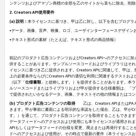
ンテンツおよびアマゾン商標の全部を乙のサイトから直ちに除去、削除
2. Creators API使用要件
(a) 説明：
本ライセンスに基づき、甲は乙に対し、以下を含むプログラ
•データ、画像、音声、映像、ロゴ、ユーザインターフェースデザイン
•テキスト形式の素材（たとえば、テキスト形式の商品情報）
前記のプロダクト広告コンテンツおよびCreators APIへのアクセスに
供することがあります。サンプルソースコードおよびライブラリはそれ
イセンスに基づき乙に提供されます。Creators APIに関連して
上の必要条件ならびにCreators APIの適切な利用に関連するテ
（以下「
仕様書類
」と総称します。）を提供することがあります。本ラ
ルソースコードまたはライブラリおよび甲が提供する仕様書類は、「プ
で提供されたいかなるデータ、画像、テキストその他の情報またはコン
(b) プロダクト広告コンテンツの取得
乙は、Creators APIま
きます。甲が事前に書面による明示的な承認をした場合、乙は、甲がCreator
す。）を通じて、プロダクト広告コンテンツを取得することもできます
データフィードへのアクセスおよび使用にも本ライセンスが適用されます。乙は
APIもしくはデータフィードの仕様を変更、廃止または再発行することがで
ドへのアクセスおよび使用が、その時点で最新の要件（本ライセンスお