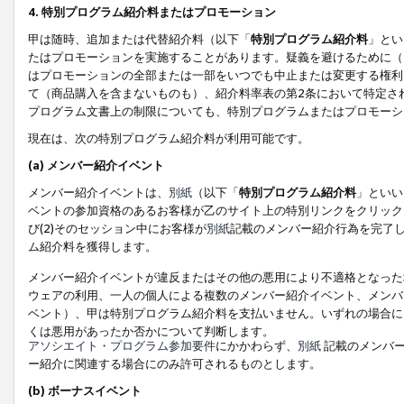
4. 特別プログラム紹介料またはプロモーション
甲は随時、追加または代替紹介料（以下「
特別プログラム紹介料
」とい
たはプロモーションを実施することがあります。疑義を避けるために（
はプロモーションの全部または一部をいつでも中止または変更する権利
て（商品購入を含まないものも）、紹介料率表の第2条において特定さ
プログラム文書上の制限についても、特別プログラムまたはプロモーシ
現在は、次の特別プログラム紹介料が利用可能です。
(a) メンバー紹介イベント
メンバー紹介イベントは、
別紙
（以下「
特別プログラム紹介料
」といい
ベントの参加資格のあるお客様が乙のサイト上の特別リンクをクリック
び(2)そのセッション中にお客様が
別紙
記載のメンバー紹介行為を完了
ム紹介料を獲得します。
メンバー紹介イベントが違反またはその他の悪用により不適格となった
ウェアの利用、一人の個人による複数のメンバー紹介イベント、メンバ
ベント）、甲は特別プログラム紹介料を支払いません。いずれの場合に
くは悪用があったか否かについて判断します。
アソシエイト・プログラム参加要件
にかかわらず、
別紙
記載のメンバー
ー紹介に関連する場合にのみ許可されるものとします。
(b) ボーナスイベント