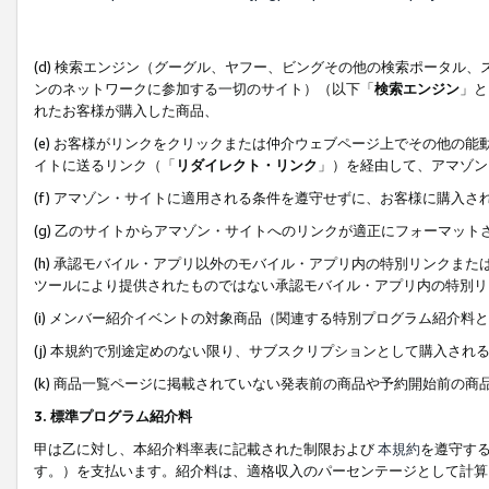
(d) 検索エンジン（グーグル、ヤフー、ビングその他の検索ポータル
ンのネットワークに参加する一切のサイト）（以下「
検索エンジン
」と
れたお客様が購入した商品、
(e) お客様がリンクをクリックまたは仲介ウェブページ上でその他の
イトに送るリンク（「
リダイレクト・リンク
」）を経由して、アマゾン
(f) アマゾン・サイトに適用される条件を遵守せずに、お客様に購入さ
(g) 乙のサイトからアマゾン・サイトへのリンクが適正にフォーマッ
(h) 承認モバイル・アプリ以外のモバイル・アプリ内の特別リンクまたはC
ツールにより提供されたものではない承認モバイル・アプリ内の特別リ
(i) メンバー紹介イベントの対象商品（関連する特別プログラム紹介料と
(j) 本規約で別途定めのない限り、サブスクリプションとして購入され
(k) 商品一覧ページに掲載されていない発表前の商品や予約開始前の商
3. 標準プログラム紹介料
甲は乙に対し、本紹介料率表に記載された制限および
本規約
を遵守す
す。）を支払います。紹介料は、適格収入のパーセンテージとして計算