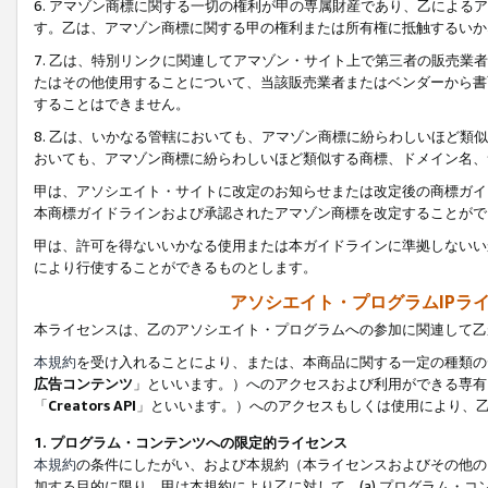
6. アマゾン商標に関する一切の権利が甲の専属財産であり、乙によ
す。乙は、アマゾン商標に関する甲の権利または所有権に抵触するいか
7. 乙は、特別リンクに関連してアマゾン・サイト上で第三者の販売
たはその他使用することについて、当該販売業者またはベンダーから書
することはできません。
8. 乙は、いかなる管轄においても、アマゾン商標に紛らわしいほど
おいても、アマゾン商標に紛らわしいほど類似する商標、ドメイン名、
甲は、アソシエイト・サイトに改定のお知らせまたは改定後の商標ガイ
本商標ガイドラインおよび承認されたアマゾン商標を改定することがで
甲は、許可を得ないいかなる使用または本ガイドラインに準拠しないい
により行使することができるものとします。
アソシエイト・プログラムIPラ
本ライセンスは、乙のアソシエイト・プログラムへの参加に関連して乙
本規約
を受け入れることにより、または、本商品に関する一定の種類の
広告コンテンツ
」といいます。）へのアクセスおよび利用ができる専有
「
Creators API
」といいます。）へのアクセスもしくは使用により、
1. プログラム・コンテンツへの限定的ライセンス
本規約
の条件にしたがい、および本規約（本ライセンスおよびその他の
加する目的に限り、甲は本規約により乙に対して、(a) プログラム・コ