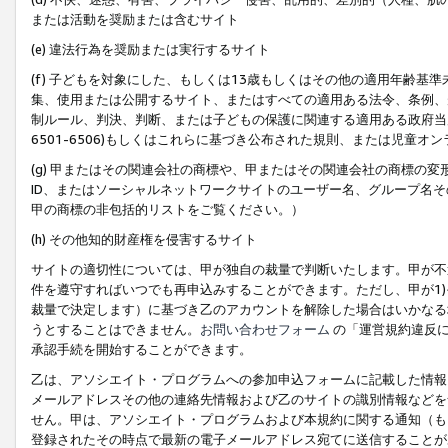
または活動を奨励または含むサイト
(e) 違法行為を奨励または実行するサイト
(f) 子どもを対象にした、もしくは13歳もしくはその他の適用年齢
集、使用または公開するサイト、またはすべての適用ある法令、条例、
制ルール、判決、判断、または子どもの保護に関連する適用ある政府当局の要
6501-6506)もしくはこれらに基づき公布された規則、または児童オ
(g) 甲またはその関連会社の商標や、甲またはその関連会社の商標の
ID、またはソーシャルネットワークサイトのユーザー名、グループ名
甲の商標の非包括的リストをご覧ください。）
(h) その他知的財産権を侵害するサイト
サイトの適切性については、甲が独自の裁量で判断いたします。甲が不
件を遵守すればいつでも再申込みすることができます。ただし、甲が1)
裁量で決定します）に基づき乙のアカウントを解除した場合はいかなる
うとすることはできません。
お問い合わせフォーム
の「運営規約違反に
承認手続を開始することができます。
乙は、アソシエイト・プログラムへの参加申込フォームに記載した情報
メールアドレスその他の連絡先情報および乙のサイトの識別情報などを
せん。甲は、アソシエイト・プログラムおよび本規約に関する通知（も
登録されたその時点で最新の電子メールアドレス宛てに送信することが