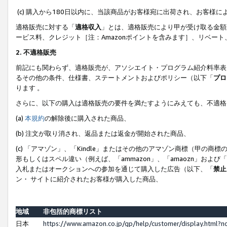
(c) 購入から180日以内に、当該商品がお客様宛に出荷され、お客
適格販売に対する「
適格収入
」とは、適格販売により甲が受け取る金額
ービス料、クレジット［注：Amazonポイントを含みます］、リベー
2. 不適格販売
前記にも関わらず、適格販売が、アソシエイト・プログラム紹介料率表
るその他の条件、仕様書、ステートメントおよびポリシー（以下「
プロ
ります 。
さらに、以下の購入は適格販売の要件を満たすようにみえても、不適格
(a)
本規約
の解除後に購入された商品、
(b) 注文が取り消され、返品または返金が開始された商品、
(c) 「アマゾン」、「Kindle」またはその他のアマゾン商標（甲
形もしくはスペル違い（例えば、「ammazon」、「amaozn」およ
入札またはオークションへの参加を通じて購入した広告（以下、「
禁止
ン・ サイトに紹介されたお客様が購入した商品、
地域
非包括的商標リスト
日本
https://www.amazon.co.jp/gp/help/customer/display.html