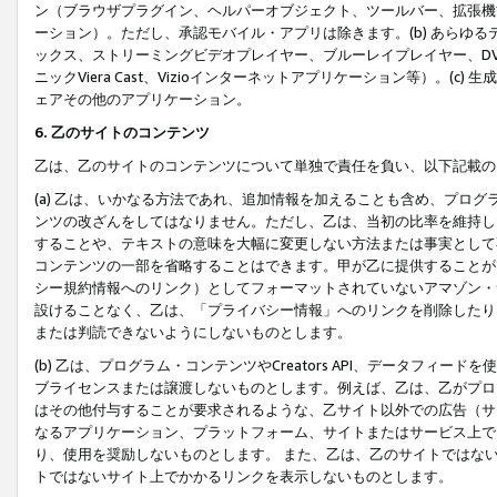
ン（ブラウザプラグイン、ヘルパーオブジェクト、ツールバー、拡張機
ーション）。ただし、承認モバイル・アプリは除きます。(b) あらゆ
ックス、ストリーミングビデオプレイヤー、ブルーレイプレイヤー、DVDプ
ニックViera Cast、Vizioインターネットアプリケーション等）。(
ェアその他のアプリケーション。
6. 乙のサイトのコンテンツ
乙は、乙のサイトのコンテンツについて単独で責任を負い、以下記載の
(a) 乙は、いかなる方法であれ、追加情報を加えることも含め、プロ
ンツの改ざんをしてはなりません。ただし、乙は、当初の比率を維持し
することや、テキストの意味を大幅に変更しない方法または事実として
コンテンツの一部を省略することはできます。甲が乙に提供することが
シー規約情報へのリンク）としてフォーマットされていないアマゾン・
設けることなく、乙は、「プライバシー情報」へのリンクを削除したり
または判読できないようにしないものとします。
(b) 乙は、プログラム・コンテンツやCreators API、データフ
ブライセンスまたは譲渡しないものとします。例えば、乙は、乙がプロ
はその他付与することが要求されるような、乙サイト以外での広告（サ
なるアプリケーション、プラットフォーム、サイトまたはサービス上で
り、使用を奨励しないものとします。 また、乙は、乙のサイトではな
トではないサイト上でかかるリンクを表示しないものとします。