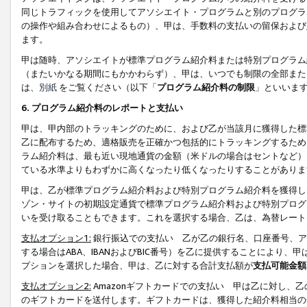
同じトラフィックを使用してアソシエイト・プログラムと別のプログラ
の操作や組み合わせによるもの）、甲は、手数料の支払いの留保および
ます。
甲は随時、アソシエイトが標準プログラム紹介料または特別プログラム
（またいかなる期間にもかかわらず）、甲は、いつでも制限の全部また
は、
別紙
をご覧ください（以下「
プログラム紹介料の制限
」といいま
6. プログラム紹介料のレポートと支払い
甲は、甲内部のトラッキングのために、および乙が当該月に獲得した標
乙に配布するため、適格販売を正確かつ包括的にトラッキングするため
ラム紹介料は、最も近い現地通貨の金額（米ドルの場合はセントなど）
ている水準よりもわずかに高くなったり低くなったりすることがありま
甲は、乙が標準プログラム紹介料および特別プログラム紹介料を獲得し
ゾン・サイトの初期設定通貨で標準プログラム紹介料および特別プログ
いを受け取ることもできます。これを選択する場合、乙は、為替レート
支払オプション1:
銀行振込での支払い 乙が乙の銀行名、口座番号、ア
する場合はABA、IBANおよびBIC番号）を乙に提供することにより
プションを選択した場合、甲は、乙に対する合計支払額が
支払可能金額
支払オプション2:
Amazonギフトカードでの支払い 甲は乙に対し、
のギフトカードを送付します。ギフトカードは、獲得した紹介料相当の