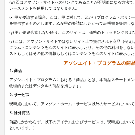
(w) 乙はアマゾン・サイトへのリンクであることが不明瞭になる方法
レースメントを使用してはなりません。
(x) 甲が要請する場合、乙は、甲に対して、乙が（プログラム・ポリ
を提供するものとします。乙が甲の要請にしたがって証明書を提供しな
(y) 甲が別途合意しない限り、乙のサイトは、価格のトラッキングお
(z) 乙は、アマゾン・サイトではないサイト上で提供される商品（例
グラム・コンテンツを乙のサイトに表示したり、その他の利用をしない
ストもしくはその他の情報もしくはコンテンツを乙のサイトに表示した
アソシエイト・プログラムの商
1. 商品
アソシエイト・プログラムにおける「商品」とは、本商品ステートメン
物理的またはデジタルの商品を指します。
2. サービス
現時点において、アマゾン・ホーム・サービス以外のサービスについて
3. 除外商品
前記にかかわらず、以下のアイテムおよびサービスは、現時点において
といいます。）