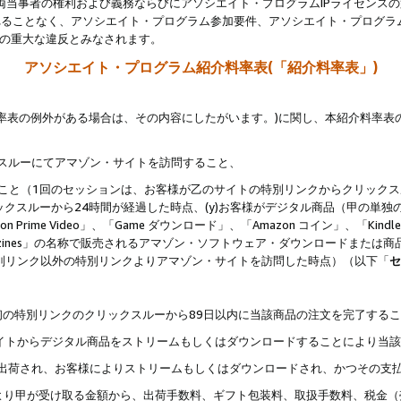
両当事者の権利および義務ならびにアソシエイト・プログラムIPライセンス
されることなく、アソシエイト・プログラム参加要件、アソシエイト・プログラ
約の重大な違反とみなされます。
アソシエイト・プログラム紹介料率表(「紹介料率表」)
料率表の例外がある場合は、その内容にしたがいます。)に関し、本紹介料率表
クスルーにてアマゾン・サイトを訪問すること、
じること（1回のセッションは、お客様が乙のサイトの特別リンクからクリック
ックスルーから24時間が経過した時点、(y)お客様がデジタル商品（甲の単独の
zon Prime Video」、「Game ダウンロード」、「Amazon コイン」、「Kindle 本
ndle Magazines」の名称で販売されるアマゾン・ソフトウェア・ダウンロードまた
特別リンク以外の特別リンクよりアマゾン・サイトを訪問した時点）（以下「
セ
、
、最初の特別リンクのクリックスルーから89日以内に当該商品の注文を完了する
ン・サイトからデジタル商品をストリームもしくはダウンロードすることにより当
様宛に出荷され、お客様によりストリームもしくはダウンロードされ、かつその支
より甲が受け取る金額から、出荷手数料、ギフト包装料、取扱手数料、税金（