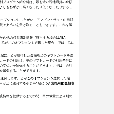
別プログラム紹介料は、最も近い現地通貨の金額
よりもわずかに高くなったり低くなったりするこ
のオプションにしたがい、アマゾン・サイトの初期
貨で支払いを受け取ることもできます。これを選
その他の必要識別情報（該当する場合はABA、
す。乙がこのオプションを選択した場合、甲は、乙に
ス宛に、乙が獲得した金額相当のギフトカードを送
カードの利用は、甲のギフトカードの利用条件に
の支払いを留保することができます。甲は、合計
を留保することができます。
を送付します。乙がこのオプションを選択した場
甲が乙に送付する小切手1枚につき
支払可能金額表
該情報を提供するまでの間、甲の裁量により別の