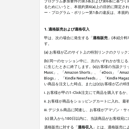
プログラム参加要件の第3条および第6条に基づく
るためにいうと、本規約第6(a)上の目的に限定
ー・プログラム・ポリシー第1条の違反は、本規
1. 適格販売および適格収入
甲は、次の場合に発生する「
適格販売
」(本紹介
す。
(a) お客様が乙のサイト上の特別リンクのクリッ
(b) 同一のセッション中に、次のいずれかが生
に生じたときに終了します。(x)お客様の当該クリ
Music」、「Amazon Shorts」、「eDocs」「Ama
Blogs」、「Kindle Newsfeeds」、「Ki
い商品を注文した時点、または(z)お客様が乙の
i. お客様が甲の1-Click注文にて商品を購入するか
ii. お客様が商品をショッピングカートに入れ
iii. デジタル商品に関連し、お客様がアマゾ
(c) 購入から180日以内に、当該商品がお客
適格販売に対する「
適格収入
」とは、適格販売に