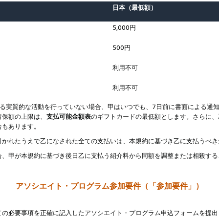
日本（最低額）
5,000円
500円
利用不可
利用不可
なる実質的な活動を行っていない場合、甲はいつでも、7日前に書面による通
留保額の上限は、
支払可能金額表
のギフトカードの最低額とします。さらに、
合もあります。
引かれたうえで乙になされた全ての支払いは、本規約に基づき乙に支払うべき
合、甲が本規約に基づき後日乙に支払う紹介料から同額を調整または相殺する
アソシエイト・プログラム参加要件（「参加要件」）
ての必要事項を正確に記入したアソシエイト・プログラム申込フォームを提出