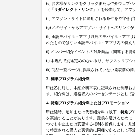
(e) お客様がリンクをクリックまたは仲介ウェ
（「
リダイレクト・リンク
」）を経由して、アマ
(f) アマゾン・サイトに適用される条件を遵守せ
(g) 乙のサイトからアマゾン・サイトへのリン
(h) 承認モバイル・アプリ以外のモバイル・アプリ
れたものではない承認モバイル・アプリ内の特別
(i) メンバー紹介イベントの対象商品（関連する
(j) 本規約で別途定めのない限り、サブスクリプ
(k) 商品一覧ページに掲載されていない発表前の
3. 標準プログラム紹介料
甲は乙に対し、本紹介料率表に記載された制限お
す。紹介料は、適格収入のパーセンテージとして
4. 特別プログラム紹介料またはプロモーション
甲は随時、追加または代替紹介料（以下「
特別プ
を実施することがあります。疑義を避けるために
つでも中止または変更する権利を留保します。別
て特定される購入と実質的に同種であるとして不