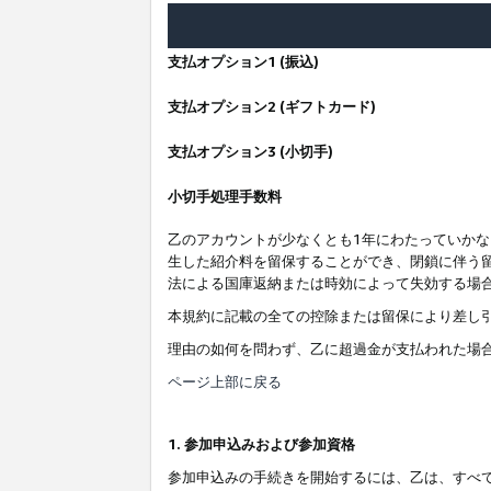
支払オプション1 (振込)
支払オプション2 (ギフトカード)
支払オプション3 (小切手)
小切手処理手数料
乙のアカウントが少なくとも1年にわたっていか
生した紹介料を留保することができ、閉鎖に伴う
法による国庫返納または時効によって失効する場
本規約に記載の全ての控除または留保により差し
理由の如何を問わず、乙に超過金が支払われた場
ページ上部に戻る
1. 参加申込みおよび参加資格
参加申込みの手続きを開始するには、乙は、すべ