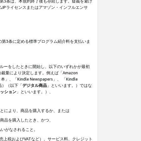
の第3条は、本規約終了後も存続します。疑義を避け
ムIPライセンスまたはアマゾン・インフルエンサ
の第3条に定める標準プログラム紹介料を支払いま
スルーをしたときに開始し、以下のいずれかが最初
裁量により決定します。例えば「Amazon
」、「Kindle Newspapers」、 「Kindle
は商品）（以下「
デジタル商品
」といいます。）ではな
ッション
」といいます。）、
ことにより、商品を購入するか、または
該商品を購入したとき、かつ、
払いがなされること。
売上税およびVATなど）、サービス料、クレジット