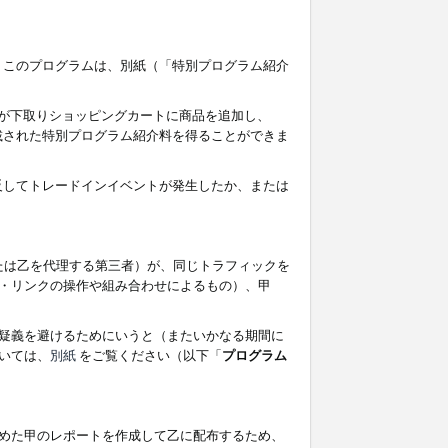
す。このプログラムは、別紙（「特別プログラム紹介
者が下取りショッピングカートに商品を追加し、
記載された特別プログラム紹介料を得ることができま
違反してトレードインイベントが発生したか、または
たは乙を代理する第三者）が、同じトラフィックを
・リンクの操作や組み合わせによるもの）、甲
疑義を避けるためにいうと（またいかなる期間に
いては、
別紙
をご覧ください（以下「
プログラム
めた甲のレポートを作成して乙に配布するため、