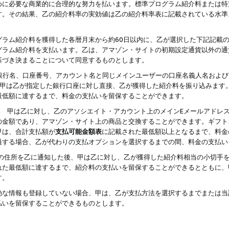
めに必要な商業的に合理的な努力を払います。標準プログラム紹介料または特
す。その結果、乙の紹介料率の実効値は乙の紹介料率表に記載されている水準
グラム紹介料を獲得した各暦月末から約60日以内に、乙が選択した下記記載
グラム紹介料を支払います。乙は、アマゾン・サイトの初期設定通貨以外の通
基づき決まることについて同意するものとします。
行名、口座番号、アカウント名と同じメインユーザーの口座名義人名および
より、甲は乙が指定した銀行口座に対し直接、乙が獲得した紹介料を振り込みま
最低額に達するまで、料金の支払いを留保することができます。
払い 甲は乙に対し、乙のアソシエイト・アカウント上のメインEメールアドレ
の金額であり、アマゾン・サイト上の商品と交換することができます。ギフト
甲は、合計支払額が
支払可能金額表
に記載された最低額以上となるまで、料金
過する場合、乙が代わりの支払オプションを選択するまでの間、料金の支払い
の住所を乙に通知した後、甲は乙に対し、乙が獲得した紹介料相当の小切手
れた最低額に達するまで、紹介料の支払いを留保することができるとともに、
す。
効な情報も登録していない場合、甲は、乙が支払方法を選択するまでまたは当
払いを留保することができるものとします。