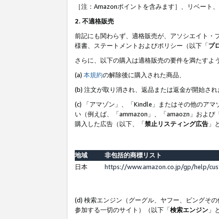
［注：Amazonポイントを含みます］、リベー
2. 不適格販売
前記にも関わらず、適格販売が、アソシエイト・
様書、ステートメントおよびポリシー（以下「
プ
さらに、以下の購入は適格販売の要件を満たすよ
(a)
本規約
の解除後に購入された商品、
(b) 注文が取り消され、返品または返金が開始さ
(c) 「アマゾン」、「Kindle」またはその
い（例えば、「ammazon」、「amaozn」お
購入した広告（以下、「
禁止リスティング広告
」
地域
非包括的商標リスト
日本
https://www.amazon.co.jp/gp/help/cu
(d) 検索エンジン（グーグル、ヤフー、ビング
参加する一切のサイト）（以下「
検索エンジン
」