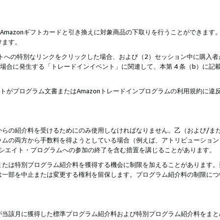
はAmazonギフトカードと引き換えに対象商品の下取りを行うことができま
けます。
サイトへの特別なリンクをクリックした場合、および（2）セッション中に購入
た場合に発生する「トレードインイベント」に関連して、本第 4 条（b）に
ントがプログラム文書またはAmazonトレードインプログラムの利用規約に
。
からの紹介料を受けるためにのみ使用しなければなりません。乙（および/ま
ラムの両方から手数料を得ようとしている場合（例えば、アトリビューション
ソシエイト・プログラムへの参加の終了を含む措置を講じることがあります。
または特別プログラム紹介料を獲得する機会に制限を加えることがあります。
は一部を中止または変更する権利を留保します。プログラム紹介料の制限につ
が当該月に獲得した標準プログラム紹介料および特別プログラム紹介料をまと