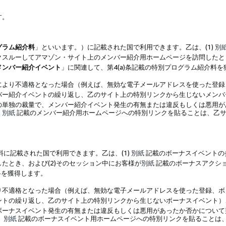
す。
グラム紹介料
」といいます。）に記載された国で利用できます。乙は、(1)
別
スルーしてアマゾン・サイト上のメンバー紹介用ホームページを訪問したとき
メンバー紹介イベント
」に関連して、第4(a)条記載の特別プログラム紹介料
により不適格となった場合（例えば、無効な電子メールアドレスを使った登録
バー紹介イベントの繰り返し、乙のサイト上の特別リンクから生じないメンバ
の単独の裁量で、メンバー紹介イベント発生の有無または違反もしくは悪用が
、
別紙
記載のメンバー紹介用ホームページへの特別リンクを貼ることは、乙サ
に記載された国で利用できます。乙は、(1)
別紙
記載のボーナスイベントの
たとき、および(2)そのセッション中にお客様が
別紙
記載のボーナスアクシ
料を獲得します。
り不適格となった場合（例えば、無効な電子メールアドレスを使った登録、ボ
ントの繰り返し、乙のサイト上の特別リンクから生じないボーナスイベント）
ボーナスイベント発生の有無または違反もしくは悪用があったか否かについて
、
別紙
記載のボーナスイベント用ホームページへの特別リンクを貼ることは