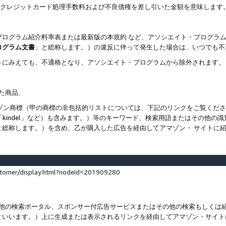
ト、クレジットカード処理手数料および不良債権を差し引いた金額を意味します
プログラム紹介料率表または最新版の本規約 など、アソシエイト・プログラ
ログラム文書
」と総称します。）の違反に伴って発生した場合は、いつでも不
うにみえても、不適格となり、アソシエイト・プログラムから除外されます。
れた商品、
他のアマゾン商標（甲の商標の非包括的リストについては、下記のリンクをご覧く
よび「kindel」など）も含みます。）等のキーワード、検索用語またはその
と総称します。）を含め、乙が購入した広告を経由してアマゾン・ サイトに
stomer/display.html?nodeId=201909280
その他の検索ポータル、スポンサー付広告サービスまたはその他の検索もしく
といいます。）上に生成または表示されるリンクを経由してアマゾン・サイト