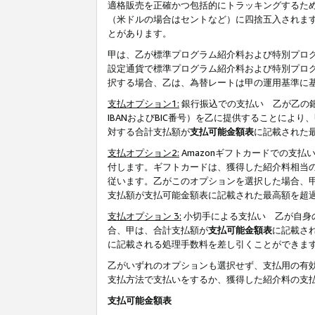
適格販売を正確かつ包括的にトラッキングするた
（米ドルの場合はセントなど）に四捨五入されま
とがあります。
甲は、乙が標準プログラム紹介料および特別プロ
設定通貨で標準プログラム紹介料および特別プロ
択する場合、乙は、為替レートは甲の運用基準に
支払オプション1:
銀行振込での支払い 乙が乙の銀
IBANおよびBIC番号）を乙に提供することに
対する合計支払額が
支払可能金額表
に記載された
支払オプション2:
Amazonギフトカードでの支
付します。ギフトカードは、獲得した紹介料相当
従います。乙がこのオプションを選択した場合、
支払額が支払可能金額表に記載された最高額を超
支払オプション 3:
小切手による支払い 乙が自身
合、甲は、合計支払額が
支払可能金額表
に記載さ
に記載される処理手数料を差し引くことができま
乙がいずれのオプションも選択せず、支払用の有
支払方法で支払いをするか、獲得した紹介料の支
支払可能金額表