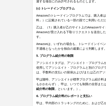
連する場合にのみ許可されるものとします。
(c) トレードインプログラム
Amazonのトレードインプログラムでは、購入者
料」）に記載されている一部の国でご利用いただ
乙は、（1）購入者が乙のサイト上のAmazon
Amazonが受け入れる下取りリクエストを送信し
す。
Amazonは、いずれの場合も、トレードインイベ
不適格となったかを独自の裁量により判断します
5. プログラム紹介料の制限
アソシエイトタグは、アソシエイト・プログラム
使用してアソシエイト・プログラムと別のプログ
は、手数料の支払いの留保および/または乙のア
甲は随時、アソシエイトが標準プログラム紹介料
もかかわらず）、甲は、いつでも制限の全部また
紹介料の制限
」といいます。）。
6. プログラム紹介料のレポートと支払い
甲は、甲内部のトラッキングのために、および乙