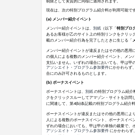
制限として実質的に同様に適用されます。
現在は、次の特別プログラム紹介料が利用可能で
(a) メンバー紹介イベント
メンバー紹介イベントは、
別紙
（以下「
特別プロ
あるお客様が乙のサイト上の特別リンクをクリック
載のメンバー紹介行為を完了したときに生じる「
メンバー紹介イベントが違反またはその他の悪用
の個人による複数のメンバー紹介イベント、メン
支払いません。いずれの場合においても、甲は甲
アソシエイト・プログラム参加要件
にかかわらず
合にのみ許可されるものとします。
(b) ボーナスイベント
ボーナスイベントは、
別紙
の特別プログラム紹介料
クをクリックスルーしてアマゾン・サイトを訪問し
に関連して、第4(b)条記載の特別プログラム紹介
ボーナスイベントが違反またはその他の悪用によ
人による複数のボーナスイベント、ボーナスイベ
ずれの場合においても、甲は甲の単独の裁量で、
アソシエイト・プログラム参加要件
にかかわらず