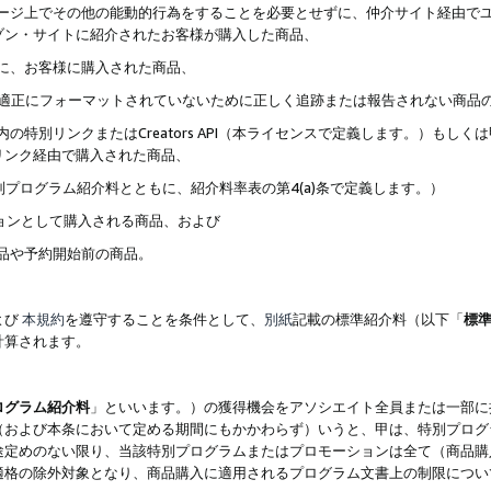
ブページ上でその他の能動的行為をすることを必要とせずに、仲介サイト経由で
ゾン・サイトに紹介されたお客様が購入した商品、
ずに、お客様に購入された商品、
クが適正にフォーマットされていないために正しく追跡または報告されない商品
内の特別リンクまたはCreators API（本ライセンスで定義します。）も
リンク経由で購入された商品、
特別プログラム紹介料とともに、紹介料率表の第4(a)条で定義します。）
ションとして購入される商品、および
商品や予約開始前の商品。
よび
本規約
を遵守することを条件として、
別紙
記載の標準紹介料（以下「
標
計算されます。
ログラム紹介料
」といいます。）の獲得機会をアソシエイト全員または一部に
（および本条において定める期間にもかかわらず）いうと、甲は、特別プログ
途定めのない限り、当該特別プログラムまたはプロモーションは全て（商品購
適格の除外対象となり、商品購入に適用されるプログラム文書上の制限につい