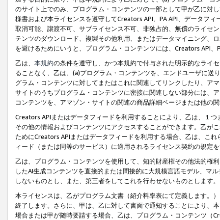
のサイト上でのみ、プログラム・コンテンツの一部として甲が乙に対し
様書および本ライセンスを遵守してCreators API、PA API、
取消可能、譲渡不可、サブライセンス不可、非独占的、無償のライセン
テンツのダウンロード、複製その他利用、またはデータマイニング、ロ
を避けるためにいうと、プログラム・コンテンツには、Creators AP
乙は、
本規約
の条件を遵守し、かつ本規約で付与された明示的なライセ
ることなく、乙は、(a)プログラム・コンテンツを、エンドユーザに
グラム・コンテンツに対してまたはこれに関連してリンクしたり、アマ
サイトのうちプログラム・コンテンツに密接に関連しない部分には、ア
コンテンツを、アマゾン・サイトの関連の商品詳細ページまたは他の関
Creators APIまたはデータフィードを利用することにより、乙は、
その他の情報およびコンテンツにアクセスすることができます。乙がこ
ためにCreators APIまたはデータフィードを利用する場合、乙は、こ
ィード（または同等のサービス）に適用されるライセンス契約の規定を
乙は、プログラム・コンテンツを使用して、知的財産権その他法的権利
したAI生成コンテンツを直接的または間接的に大規模言語モデル、マ
しないものとし、また、第三者をしてこれを行わせないものとします。
本ライセンスは、乙がプログラム文書（紹介料率表にて定義します。）
終了します。さらに、甲は、乙に対して書面で通知することにより、本
場合または甲が随時要請する場合、乙は、プログラム・コンテンツ（Cre