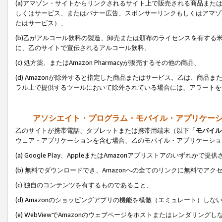
(a)アマゾン・サイトからリンクされるサイト上で販売される商品またはサ
しくはサービス、またはバナー広告、スポンサーリンクもしくはアマゾ
たはサービス）、
(b)乙がアルコール飲料の製造、卸売または頒布のライセンスを有す
に、乙のサイトで宣伝されるアルコール飲料、
(c) 処方薬、またはAmazon Pharmacyが販売するその他の商品、
(d) Amazonが除外すると指定した商品またはサービス。乙は、商品また
ラル上で提供するツールにおいて除外されている場合には、アラートを
アソシエイト・プログラム・モバイル・アプリケー
乙のサイトが携帯電話、タブレットまたは携帯用端末（以下「
モバイル
ウェア・アプリケーションを含む場合、乙のモバイル・アプリケーショ
(a) Google Play、AppleまたはAmazonアプリストアのいずれかで
(b) 無料でダウンロードでき、Amazonへの全てのリンクに無料でアク
(c) 独自のコンテンツを有するものであること、
(d) Amazonのショッピングアプリの機能を模倣（エミュレート）しな
(e) WebViewでAmazonのウェブページをホストまたはレンダリング