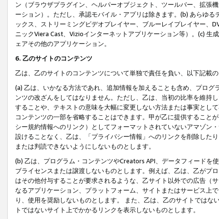
ン（ブラウザプラグイン、ヘルパーオブジェクト、ツールバー、拡張機
ーション）。ただし、承認モバイル・アプリは除きます。(b) あらゆ
ックス、ストリーミングビデオプレイヤー、ブルーレイプレイヤー、DVDプ
ニックViera Cast、Vizioインターネットアプリケーション等）。(
ェアその他のアプリケーション。
6. 乙のサイトのコンテンツ
乙は、乙のサイトのコンテンツについて単独で責任を負い、以下記載の
(a) 乙は、いかなる方法であれ、追加情報を加えることも含め、プロ
ンツの改ざんをしてはなりません。ただし、乙は、当初の比率を維持し
することや、テキストの意味を大幅に変更しない方法または事実として
コンテンツの一部を省略することはできます。甲が乙に提供することが
シー規約情報へのリンク）としてフォーマットされていないアマゾン・
設けることなく、乙は、「プライバシー情報」へのリンクを削除したり
または判読できないようにしないものとします。
(b) 乙は、プログラム・コンテンツやCreators API、データフ
ブライセンスまたは譲渡しないものとします。例えば、乙は、乙がプロ
はその他付与することが要求されるような、乙サイト以外での広告（サ
なるアプリケーション、プラットフォーム、サイトまたはサービス上で
り、使用を奨励しないものとします。 また、乙は、乙のサイトではな
トではないサイト上でかかるリンクを表示しないものとします。