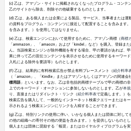
(c) 乙は、アマゾン・サイトに掲載されなくなったプログラム・コン
乙のサイトから除去、削除その他破棄するものとします。
(d) 乙は、ある個人または企業による製品、サービス、当事者または
の資料をプログラム・コンテンツに接近して配置することを含みます。
を含みます。）を使用してはなりません。
(e) 乙は、検索エンジンにおいて使用するために、アマゾン商標（
商標
「ammazon」、「amaozn」および「kindel」など）を購入
ん。当該検索エンジンが除外機能を有する場合、甲の要請があれば、甲
果に伴って乙の宣伝コンテンツを表示させるために使用するキーワード
入札による除外を要請等）ものとします。
(f) 乙は、結果的に有料検索広告が禁止有料プレースメント（
紹介料率
（「amazon」、「Kindle」またはアマゾンもしくはアマゾンの
標用語
」といいます。なお、乙は非包括的商標テーブルで甲の商標の非
上でのキーワード・オークションに参加しないものとします。乙が
本規
り、直接またはリダイレクト・リンク（
紹介料率表
で定義します。）を
検索広告を購入して、一般的なインターネット検索クエリーまたはキー
示されるよう検索エンジンにリンクを入稿することができます。
(g) 乙は、特別リンクの使用に伴い、いかなる個人または団体に対し
の他の組織への寄付その他の便益を含みます。）を提供しないものとし
個人または団体に奨励する「報奨」またはロイヤルティプログラムを実