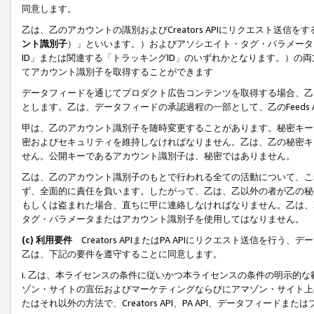
同意します。
乙は、乙のアカウントの識別およびCreators APIにリクエスト送
ント識別子
）」といいます。）およびアソシエイト・タグ・パラメータ（
ID」または関連する「トラッキングID」のいずれかとなります。）の両方
てアカウント識別子を取得することができます
データフィードを通じてプロダクト広告コンテンツを取得する場合、乙は、Cre
とします。乙は、データフィードの承認過程の一部として、乙のFeeds
甲は、乙のアカウント識別子を随時変更することがあります。秘密キー
密およびセキュリティを維持しなければなりません。乙は、乙の秘密キ
せん。公開キーであるアカウント識別子は、秘密ではありません。
乙は、乙のアカウント識別子のもとで行われる全ての活動について、こ
ず、全面的に責任を負います。したがって、乙は、乙以外の者が乙の秘
もしくは盗まれた場合、直ちに甲に連絡しなければなりません。乙は、
タグ・パラメータまたはアカウント識別子を使用してはなりません。
(c) 利用要件
Creators APIまたはPA APIにリクエスト送信を
乙は、下記の要件を遵守することに同意します。
i. 乙は、本ライセンスの条件に従いかつ本ライセンスの条件の明示的
ゾン・サイトの宣伝およびマーケティングならびにアマゾン・サイト上
たはそれ以外の方法で、Creators API、PA API、データフィー