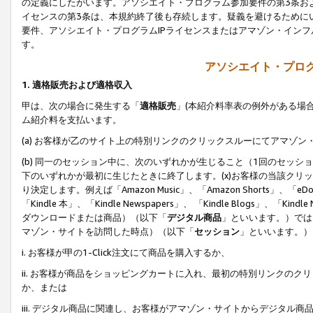
の定義にしたがいます。アソシエイト・プログラム参加要件の第3条お
イセンスの第3条は、本規約終了後も存続します。疑義を避けるためにい
要件、アソシエイト・プログラムIPライセンスまたはアマゾン・イン
す。
アソシエイト・プログ
1. 適格販売および適格収入
甲は、次の場合に発生する「
適格販売
」(本紹介料率表の例外がある場
ム紹介料を支払います。
(a) お客様が乙のサイト上の特別リンクのクリックスルーにてアマゾン
(b) 同一のセッション中に、次のいずれかが生じること（1回のセッ
下のいずれかが最初に生じたときに終了します。(x)お客様の当該クリッ
り決定します。例えば「Amazon Music」、「Amazon Shorts」、「eDo
「Kindle 本」、「Kindle Newspapers」、 「Kindle Blogs」、「
ダウンロードまたは商品）（以下「
デジタル商品
」といいます。）では
マゾン・サイトを訪問した時点）（以下「
セッション
」といいます。）
i. お客様が甲の1-Click注文にて商品を購入するか、
ii. お客様が商品をショッピングカートに入れ、最初の特別リンクの
か、または
iii. デジタル商品に関連し、お客様がアマゾン・サイトからデジタ