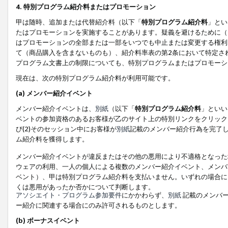
4. 特別プログラム紹介料またはプロモーション
甲は随時、追加または代替紹介料（以下「
特別プログラム紹介料
」とい
たはプロモーションを実施することがあります。疑義を避けるために（
はプロモーションの全部または一部をいつでも中止または変更する権利
て（商品購入を含まないものも）、紹介料率表の第2条において特定さ
プログラム文書上の制限についても、特別プログラムまたはプロモーシ
現在は、次の特別プログラム紹介料が利用可能です。
(a) メンバー紹介イベント
メンバー紹介イベントは、
別紙
（以下「
特別プログラム紹介料
」といい
ベントの参加資格のあるお客様が乙のサイト上の特別リンクをクリック
び(2)そのセッション中にお客様が
別紙
記載のメンバー紹介行為を完了
ム紹介料を獲得します。
メンバー紹介イベントが違反またはその他の悪用により不適格となった
ウェアの利用、一人の個人による複数のメンバー紹介イベント、メンバ
ベント）、甲は特別プログラム紹介料を支払いません。いずれの場合に
くは悪用があったか否かについて判断します。
アソシエイト・プログラム参加要件
にかかわらず、
別紙
記載のメンバー
ー紹介に関連する場合にのみ許可されるものとします。
(b) ボーナスイベント