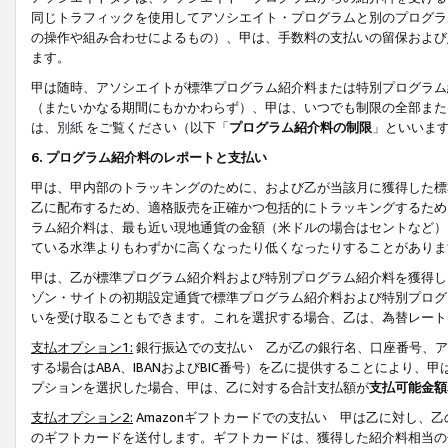
同じトラフィックを使用してアソシエイト・プログラムと別のプログラ
の操作や組み合わせによるもの）、甲は、手数料の支払いの留保および
ます。
甲は随時、アソシエイトが標準プログラム紹介料または特別プログラム
（またいかなる期間にもかかわらず）、甲は、いつでも制限の全部また
は、
別紙
をご覧ください（以下「
プログラム紹介料の制限
」といいま
6. プログラム紹介料のレポートと支払い
甲は、甲内部のトラッキングのために、および乙が当該月に獲得した標
乙に配布するため、適格販売を正確かつ包括的にトラッキングするため
ラム紹介料は、最も近い現地通貨の金額（米ドルの場合はセントなど）
ている水準よりもわずかに高くなったり低くなったりすることがありま
甲は、乙が標準プログラム紹介料および特別プログラム紹介料を獲得し
ゾン・サイトの初期設定通貨で標準プログラム紹介料および特別プログ
いを受け取ることもできます。これを選択する場合、乙は、為替レート
支払オプション1:
銀行振込での支払い 乙が乙の銀行名、口座番号、ア
する場合はABA、IBANおよびBIC番号）を乙に提供することにより
プションを選択した場合、甲は、乙に対する合計支払額が
支払可能金額
支払オプション2:
Amazonギフトカードでの支払い 甲は乙に対し、
のギフトカードを送付します。ギフトカードは、獲得した紹介料相当の