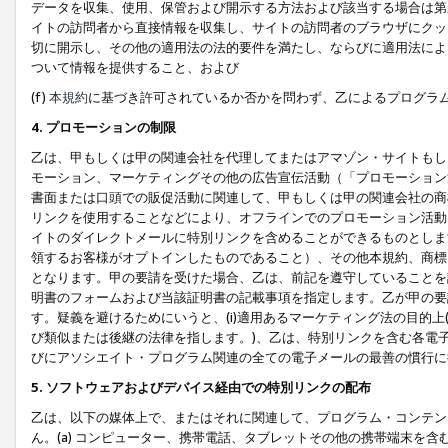
データを収集、使用、保管および開示する方法および該当する場合は第
イトの訪問者から直接情報を収集し、サイトの訪問者のブラウザにクッ
切に開示し、その他の適用法の法的要件を満たし、ならびに適用法によ
ついて情報を提供すること、および
(f)
本規約
に基づき許可されているか否かを問わず、乙によるプログラ
4. プロモーションの制限
乙は、甲もしくは甲の関連会社を代理してまたはアマゾン・サイトもし
モーション、マーケティングその他の広告宣伝活動（「プロモーション
書面または口頭での販促活動に関連して、甲もしくは甲の関連会社の商
リンクを使用することなどにより、オフラインでのプロモーション活動
イトのダイレクトメールに特別リンクを含めることができるものとしま
領するお客様がオプトインしたものであること）、その他本規約、商標
となります。甲の要請を受けた場合、乙は、前記を遵守していることを
明書のフォームおよび当該証明書の記載事項を指定します。乙が甲の要
す。疑義を避けるためにいうと、(i)適用あるマーケティング法の目的上(例
び類似または後継の法律を指します。)、乙は、特別リンクを含む各電子
びにアソシエイト・プログラム関連の全ての電子メールの最善の慣行に
5. ソフトウェアおよびデバイス経由での特別リンクの配布
乙は、以下の媒体上で、またはそれに関連して、プログラム・コンテン
ん。(a) コンピューター、携帯電話、タブレットその他の携帯端末を