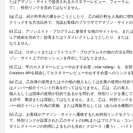
たはアマゾン・サイトで提供されるカスタマーレビュー、フォーラム、
て）、特別リンクを含めてはなりません。
(q) 乙は、
紹介料率表
の裏をかこうとしたり、乙の紹介料を人為的に増
クリックする方法以外で、当該お客様のブラウザでアマゾン・サイトの
(r) 乙は、アソシエイト・プログラムに参加する他のサイトから、ま
ェア経由を含めて）妨害またはリダイレクトしようとしたり、または、
なりません。
(s) 乙は、ロボットまたはソフトウェア・プログラムその他の方法を
ゾン・サイト上でのセッションを作出してはなりません。
(t) 乙は、甲のカスタマーレビューやおすすめ度（star rating
Creators APIを経由してカスタマーレビューやおすすめ度へのリンク
(u) 乙は、乙自身の使用またはその他の個人もしくは企業の使用が目
はメンバー紹介イベント行為を行ってはなりません。乙は、乙の友人、
個人もしくは団体の使用が目的であるかを問わず、特別リンクを通じて
を許可、要請または奨励してはなりません。また、乙は、特別リンクを
バー紹介イベント行為の実施、または再販売もしくは（あらゆる種類の
(v) 乙は、お客様がアマゾン・サイトへ遷移するため特別リンクをク
で、特別リンクが設置された乙のサイトのURLまたはプログラム・コ
ダイレクトページの利用によるものも含め）クローク（覆う）、ハイド