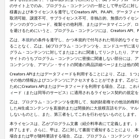
のサイト上でのみ、プログラム・コンテンツの一部として甲が乙に対し
様書および本ライセンスを遵守してCreators API、PA API、
取消可能、譲渡不可、サブライセンス不可、非独占的、無償のライセン
テンツのダウンロード、複製その他利用、またはデータマイニング、ロ
を避けるためにいうと、プログラム・コンテンツには、Creators AP
乙は、
本規約
の条件を遵守し、かつ本規約で付与された明示的なライセ
ることなく、乙は、(a)プログラム・コンテンツを、エンドユーザに
グラム・コンテンツに対してまたはこれに関連してリンクしたり、アマ
サイトのうちプログラム・コンテンツに密接に関連しない部分には、ア
コンテンツを、アマゾン・サイトの関連の商品詳細ページまたは他の関
Creators APIまたはデータフィードを利用することにより、乙は、
その他の情報およびコンテンツにアクセスすることができます。乙がこ
ためにCreators APIまたはデータフィードを利用する場合、乙は、こ
ィード（または同等のサービス）に適用されるライセンス契約の規定を
乙は、プログラム・コンテンツを使用して、知的財産権その他法的権利
したAI生成コンテンツを直接的または間接的に大規模言語モデル、マ
しないものとし、また、第三者をしてこれを行わせないものとします。
本ライセンスは、乙がプログラム文書（紹介料率表にて定義します。）
終了します。さらに、甲は、乙に対して書面で通知することにより、本
場合または甲が随時要請する場合、乙は、プログラム・コンテンツ（Cre