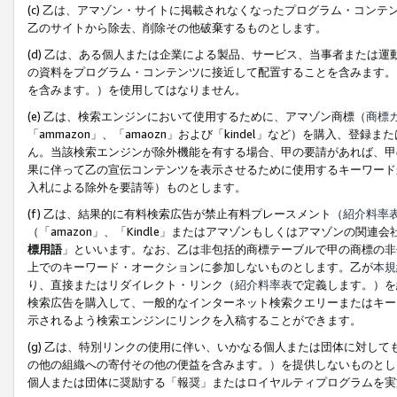
(c) 乙は、アマゾン・サイトに掲載されなくなったプログラム・コン
乙のサイトから除去、削除その他破棄するものとします。
(d) 乙は、ある個人または企業による製品、サービス、当事者または
の資料をプログラム・コンテンツに接近して配置することを含みます。
を含みます。）を使用してはなりません。
(e) 乙は、検索エンジンにおいて使用するために、アマゾン商標（
商標
「ammazon」、「amaozn」および「kindel」など）を購入
ん。当該検索エンジンが除外機能を有する場合、甲の要請があれば、甲
果に伴って乙の宣伝コンテンツを表示させるために使用するキーワード
入札による除外を要請等）ものとします。
(f) 乙は、結果的に有料検索広告が禁止有料プレースメント（
紹介料率
（「amazon」、「Kindle」またはアマゾンもしくはアマゾンの
標用語
」といいます。なお、乙は非包括的商標テーブルで甲の商標の非
上でのキーワード・オークションに参加しないものとします。乙が
本規
り、直接またはリダイレクト・リンク（
紹介料率表
で定義します。）を
検索広告を購入して、一般的なインターネット検索クエリーまたはキー
示されるよう検索エンジンにリンクを入稿することができます。
(g) 乙は、特別リンクの使用に伴い、いかなる個人または団体に対し
の他の組織への寄付その他の便益を含みます。）を提供しないものとし
個人または団体に奨励する「報奨」またはロイヤルティプログラムを実