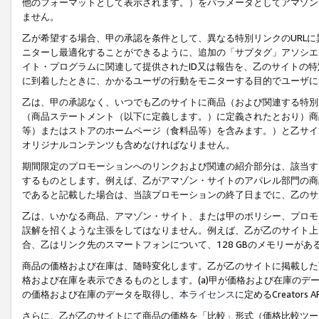
他のフォーマットとして表示されます。）をパラメータとしてアマゾン
ません。
乙が希望する場合、甲の承認を条件として、異なる特別リンクのURL
ニターし最適化することができるように、追加の「サブタグ」アソシエ
イト・プログラムに関連して提供されたID又は報告を、乙のサイトの
に到着したときに、かかるユーザの行動をモニターする目的でユーザに
乙は、甲の承認なく、いつでも乙のサイトに商品（および関連する特別
（商品ステートメント（以下に定義します。）に定義されたとおり）商
等）またはストアのホームページ（食料品等）を含みます。）と乙サイ
オリジナルコンテンツも含めなければなりません。
期間限定のプロモーションへのリンクおよび関連の紹介部分は、該当す
するものとします。例えば、乙がアマゾン・サイトのアパレル部門の商
であると記載した場合は、当該プロモーションの終了日までに、乙のサ
乙は、いかなる商品、アマゾン・サイト、または甲のポリシー、プロモ
誤解を招くような主張をしてはなりません。例えば、乙が乙のサイト上に
合、乙はリンク先のスマートフォンについて、128 GBのメモリーが
商品の価格および在庫は、随時変化します。乙が乙のサイトに掲載した
格および在庫を表示できるものとします。(a)甲が価格および在庫のデータを
の価格および在庫のデータを取得し、
本ライセンス
に定めるCreator
さらに、乙が乙のサイトにて商品の価格を「比較」形式（価格比較ツー