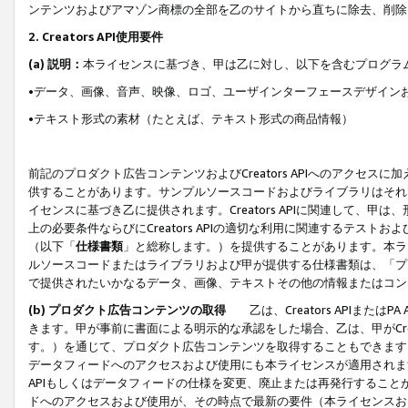
ンテンツおよびアマゾン商標の全部を乙のサイトから直ちに除去、削除
2. Creators API使用要件
(a) 説明：
本ライセンスに基づき、甲は乙に対し、以下を含むプログラ
•データ、画像、音声、映像、ロゴ、ユーザインターフェースデザイン
•テキスト形式の素材（たとえば、テキスト形式の商品情報）
前記のプロダクト広告コンテンツおよびCreators APIへのアクセスに
供することがあります。サンプルソースコードおよびライブラリはそれ
イセンスに基づき乙に提供されます。Creators APIに関連して
上の必要条件ならびにCreators APIの適切な利用に関連するテ
（以下「
仕様書類
」と総称します。）を提供することがあります。本ラ
ルソースコードまたはライブラリおよび甲が提供する仕様書類は、「プ
で提供されたいかなるデータ、画像、テキストその他の情報またはコン
(b) プロダクト広告コンテンツの取得
乙は、Creators APIま
きます。甲が事前に書面による明示的な承認をした場合、乙は、甲がCreator
す。）を通じて、プロダクト広告コンテンツを取得することもできます
データフィードへのアクセスおよび使用にも本ライセンスが適用されます。乙は
APIもしくはデータフィードの仕様を変更、廃止または再発行することがで
ドへのアクセスおよび使用が、その時点で最新の要件（本ライセンスお