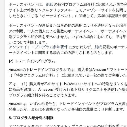
ボーナスイベントは、
別紙
の特別プログラム紹介料に記載された国で利
サイト上の特別リンクをクリックスルーしてアマゾン・サイトを訪問した
したときに生じる「ボーナスイベント」に関連して、第4(b)条記載の
ボーナスイベントが違反またはその他の悪用により不適格となった場合
アの利用、一人の個人による複数のボーナスイベント、ボーナスイベン
別プログラム紹介料を支払いません。いずれの場合においても、甲は甲
かについて判断します。
アソシエイト・プログラム参加要件
にかかわらず、
別紙
記載のボーナ
ーナスイベントに関連する場合にのみ許可されるものとします。
(c) トレードインプログラム
Amazonのトレードインプログラムでは、購入者はAmazonギフト
（「特別プログラム紹介料」）に記載されている一部の国でご利用いた
乙は、（1）購入者が乙のサイト上のAmazonサイトへの特別なリン
に商品を追加し、Amazonが受け入れる下取りリクエストを送信した場
プログラム紹介料を得ることができます。
Amazonは、いずれの場合も、トレードインイベントがプログラム文書
発生したか、または不適格となったかを独自の裁量により判断します。
5. プログラム紹介料の制限
アソシエイトタグは、アソシエイト・プログラムからの紹介料を受ける