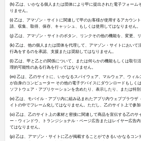
(h) 乙は、いかなる個人または団体により甲に提出された電子フォー
りません。
(i) 乙は、アマゾン・サイトに関連して甲のお客様が使用するアカウ
請、収集、取得、保存、キャッシュ、もしくは使用してはなりません。
(j) 乙は、アマゾン・サイトのボタン、リンクその他の機能を、変更
(k) 乙は、他の個人または団体を代理して、アマゾン・サイトにおい
行為をするのを承認、支援または奨励してはなりません。
(l) 乙は、甲と乙との関係について、または何らかの機能もしくは取
理的可能性のある行為を行ってはなりません。
(m) 乙は、乙のサイトに、いかなるスパイウェア、マルウェア、ウィ
が自身のコンピューター その他の電子デバイスにダウンロードもしく
ソフトウェア・アプリケーションを含めたり、表示したり、または特別
(n) 乙は、モバイル・アプリ内に組み込まれたアプリ内ウェブブラウザ
イトの中でフレーム化してはなりません。ただし、乙のサイト上で参加
(o) 乙は、乙のサイト上の素材と密接に関連して商品を宣伝する乙の
ー・ウィンドウ、トランジショナル・ページ広告またはレイヤー広告内
てはなりません。
(p) 乙は、アマゾン・サイトに乙が掲載することができるいかなるコ