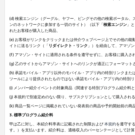
(d) 検索エンジン（グーグル、ヤフー、ビングその他の検索ポータル
ンのネットワークに参加する一切のサイト）（以下「
検索エンジン
」と
れたお客様が購入した商品、
(e) お客様がリンクをクリックまたは仲介ウェブページ上でその他の
イトに送るリンク（「
リダイレクト・リンク
」）を経由して、アマゾン
(f) アマゾン・サイトに適用される条件を遵守せずに、お客様に購入さ
(g) 乙のサイトからアマゾン・サイトへのリンクが適正にフォーマッ
(h) 承認モバイル・アプリ以外のモバイル・アプリ内の特別リンクまたはC
ツールにより提供されたものではない承認モバイル・アプリ内の特別リ
(i) メンバー紹介イベントの対象商品（関連する特別プログラム紹介料と
(j) 本規約で別途定めのない限り、サブスクリプションとして購入され
(k) 商品一覧ページに掲載されていない発表前の商品や予約開始前の商
3. 標準プログラム紹介料
甲は乙に対し、本紹介料率表に記載された制限および
本規約
を遵守す
す。）を支払います。紹介料は、適格収入のパーセンテージとして計算