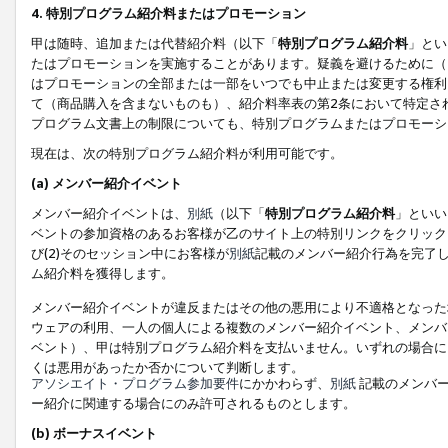
4. 特別プログラム紹介料またはプロモーション
甲は随時、追加または代替紹介料（以下「
特別プログラム紹介料
」とい
たはプロモーションを実施することがあります。疑義を避けるために（
はプロモーションの全部または一部をいつでも中止または変更する権利
て（商品購入を含まないものも）、紹介料率表の第2条において特定さ
プログラム文書上の制限についても、特別プログラムまたはプロモーシ
現在は、次の特別プログラム紹介料が利用可能です。
(a) メンバー紹介イベント
メンバー紹介イベントは、
別紙
（以下「
特別プログラム紹介料
」といい
ベントの参加資格のあるお客様が乙のサイト上の特別リンクをクリック
び(2)そのセッション中にお客様が
別紙
記載のメンバー紹介行為を完了
ム紹介料を獲得します。
メンバー紹介イベントが違反またはその他の悪用により不適格となった
ウェアの利用、一人の個人による複数のメンバー紹介イベント、メンバ
ベント）、甲は特別プログラム紹介料を支払いません。いずれの場合に
くは悪用があったか否かについて判断します。
アソシエイト・プログラム参加要件
にかかわらず、
別紙
記載のメンバー
ー紹介に関連する場合にのみ許可されるものとします。
(b) ボーナスイベント