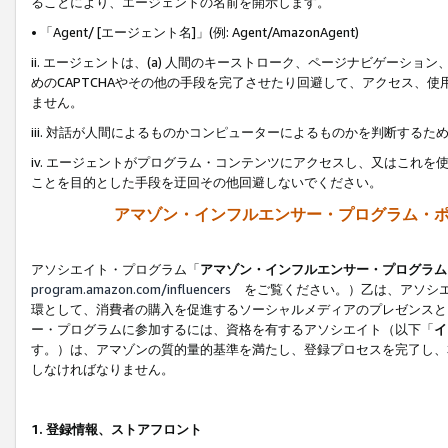
ることにより、エージェントの名前を開示します。
• 「Agent/ [エージェント名]」(例: Agent/AmazonAgent)
ii. エージェントは、(a) 人間のキーストローク、ページナビゲーシ
めのCAPTCHAやその他の手段を完了させたり回避して、アクセス、
ません。
iii. 対話が人間によるものかコンピューターによるものかを判断する
iv. エージェントがプログラム・コンテンツにアクセスし、又はこれ
ことを目的とした手段を迂回その他回避しないでください。
アマゾン・インフルエンサー・プログラム・
アソシエイト・プログラム「
アマゾン・インフルエンサー・プログラム
program.amazon.com/influencers
をご覧ください。）乙は、アソシエ
環として、消費者の購入を促進するソーシャルメディアのプレゼンスと
ー・プログラムに参加するには、資格を有するアソシエイト（以下「
イ
す。）は、アマゾンの質的量的基準を満たし、登録プロセスを完了し、
しなければなりません。
1.
登録情報、ストアフロント