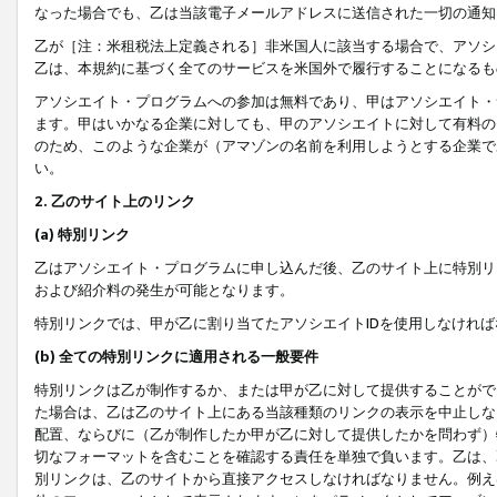
なった場合でも、乙は当該電子メールアドレスに送信された一切の通知
乙が［注：米租税法上定義される］非米国人に該当する場合で、アソシ
乙は、本規約に基づく全てのサービスを米国外で履行することになるも
アソシエイト・プログラムへの参加は無料であり、甲はアソシエイト・
ます。甲はいかなる企業に対しても、甲のアソシエイトに対して有料の
のため、このような企業が（アマゾンの名前を利用しようとする企業で
い。
2. 乙のサイト上のリンク
(a) 特別リンク
乙はアソシエイト・プログラムに申し込んだ後、乙のサイト上に特別リ
および紹介料の発生が可能となります。
特別リンクでは、甲が乙に割り当てたアソシエイトIDを使用しなけれ
(b) 全ての特別リンクに適用される一般要件
特別リンクは乙が制作するか、または甲が乙に対して提供することがで
た場合は、乙は乙のサイト上にある当該種類のリンクの表示を中止しな
配置、ならびに（乙が制作したか甲が乙に対して提供したかを問わず）
切なフォーマットを含むことを確認する責任を単独で負います。乙は、
別リンクは、乙のサイトから直接アクセスしなければなりません。例えば、