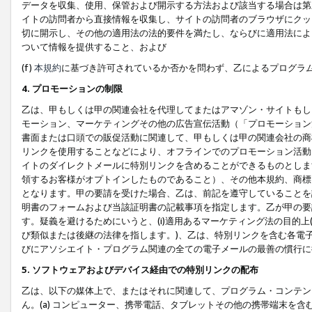
データを収集、使用、保管および開示する方法および該当する場合は第
イトの訪問者から直接情報を収集し、サイトの訪問者のブラウザにクッ
切に開示し、その他の適用法の法的要件を満たし、ならびに適用法によ
ついて情報を提供すること、および
(f)
本規約
に基づき許可されているか否かを問わず、乙によるプログラ
4. プロモーションの制限
乙は、甲もしくは甲の関連会社を代理してまたはアマゾン・サイトもし
モーション、マーケティングその他の広告宣伝活動（「プロモーション
書面または口頭での販促活動に関連して、甲もしくは甲の関連会社の商
リンクを使用することなどにより、オフラインでのプロモーション活動
イトのダイレクトメールに特別リンクを含めることができるものとしま
領するお客様がオプトインしたものであること）、その他本規約、商標
となります。甲の要請を受けた場合、乙は、前記を遵守していることを
明書のフォームおよび当該証明書の記載事項を指定します。乙が甲の要
す。疑義を避けるためにいうと、(i)適用あるマーケティング法の目的上(例
び類似または後継の法律を指します。)、乙は、特別リンクを含む各電子
びにアソシエイト・プログラム関連の全ての電子メールの最善の慣行に
5. ソフトウェアおよびデバイス経由での特別リンクの配布
乙は、以下の媒体上で、またはそれに関連して、プログラム・コンテン
ん。(a) コンピューター、携帯電話、タブレットその他の携帯端末を