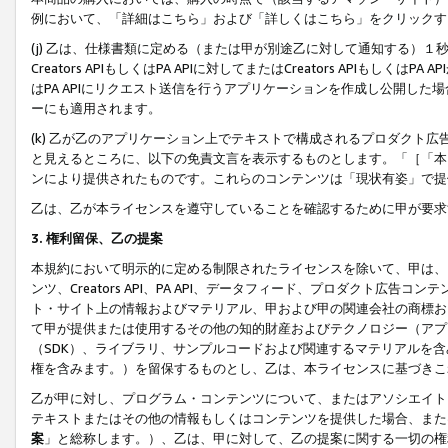
例において、「詳細はこちら」および「詳しくはこちら」をクリックす
(j) 乙は、仕様書類に定める（または甲が別途乙に対して通知する）
Creators APIもしくはPA APIに対してまたはCreators APIもしく
はPA APIにリクエスト送信を行うアプリケーションを作成し公開し
ーにも適用されます。
(k) 乙が乙のアプリケーション上でテキストで構成されるプロダクト
と見えるところに、以下の免責文言を表示するものとします。「［「本
ンにより提供されたものです。これらのコンテンツは「現状有姿」で提
乙は、乙が本ライセンスを遵守していることを確認するために甲が要求
3. 権利留保、乙の提案
本規約において明示的に定める制限されたライセンスを除いて、甲は、
ンツ、Creators API、PA API、データフィード、プロダクト
ト・サイト上の情報およびマテリアル、甲および甲の関連会社の商標お
て甲が提供または使用するその他の知的財産およびテクノロジー（アプ
（SDK）、ライブラリ、サンプルコードおよび関連するマテリアルを
権を含みます。）を留保するものとし、乙は、本ライセンスに基づきこ
乙が甲に対し、プログラム・コンテンツについて、またはアソシエイト
テキストまたはその他の情報もしくはコンテンツを提供した場合、また
案
」と総称します。）、乙は、甲に対して、乙の提案に関する一切の権