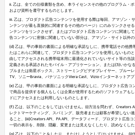
ii. 乙は、全ての仕様書類を含め、本ライセンスその他のプログラム
および資料を遵守するものとします。
iii. 乙は、プロダクト広告コンテンツを使用する際は毎回、アマゾ
ンテンツが最も直接的に関連するその他のページ）にのみリンクさせる
ンテンツをリンクさせず、またはプロダクト広告コンテンツに関連して
告コンテンツに密接に関連していない部分は、アマゾン・サイト以外の
(d) 乙は、甲の事前の書面による明確な承諾なしに、携帯電話その他
たはこれらに関連して、プロダクト広告コンテンツを使用しないものと
由してアクセスされる携帯端末用に最適化されていないサイト等の当該端
定義される承認されたモバイル・アプリケーション、または(3)いか
ブルまたは衛星ボックス、ストリーミングビデオプレイヤー、ブルーレイ
TV、ソニーBravia、パナソニックViera Cast、Vizioインター
(e) 乙は、甲の事前の書面による明確な承諾なしに、プロダクト広告
で商品を提供する個人もしくは企業が使用するためのソフトウェアもしくはその
ドにアクセスまたは利用しないものとします。
(f) 乙は、以下のことをしてはいけません。(i)方法を問わず、Creator
レクトマーケティング、スパミング、販売者または顧客が希望しない連
ること、(iii)Creators API、PA API、データフィード、プ
一切の表示を、削除、隠蔽、変更または見えなくしたり、読めなくした
(g) 乙は、以下のことをしたり、またはしようとしてはいけません。(