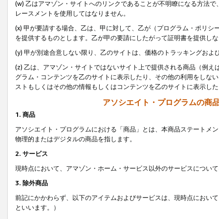
(w) 乙はアマゾン・サイトへのリンクであることが不明瞭になる方法
レースメントを使用してはなりません。
(x) 甲が要請する場合、乙は、甲に対して、乙が（プログラム・ポリ
を提供するものとします。乙が甲の要請にしたがって証明書を提供しな
(y) 甲が別途合意しない限り、乙のサイトは、価格のトラッキングお
(z) 乙は、アマゾン・サイトではないサイト上で提供される商品（例
グラム・コンテンツを乙のサイトに表示したり、その他の利用をしない
ストもしくはその他の情報もしくはコンテンツを乙のサイトに表示した
アソシエイト・プログラムの商
1. 商品
アソシエイト・プログラムにおける「商品」とは、本商品ステートメン
物理的またはデジタルの商品を指します。
2. サービス
現時点において、アマゾン・ホーム・サービス以外のサービスについて
3. 除外商品
前記にかかわらず、以下のアイテムおよびサービスは、現時点において
といいます。）