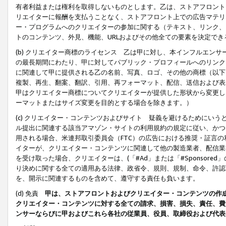
有者利益または権利を取得しないものとします。乙は、ストアフロントに
リエイターに報酬を支払うことなく、ストアフロント上での広告マテリア
ー・プログラムへのクリエイターの参加に関する（テキスト、リンク、
トのコンテンツ、外見、機能、URLおよびその他全ての要素を決定で
(b) クリエイター商標のライセンス 乙は甲に対し、本インフルエン
の最長期間にわたり、甲に対してパブリック・プロフィールへのリンク
に関連して甲に提供される乙の名前、写真、ロゴ、その他の商標（以下
複製、再生、翻案、翻訳、引用、再フォーマット、配信、送信および表
甲はクリエイター商標についてクリエイターが提供した形状から変更し
ーマットまたはサイズ変更を目的とする場合を除きます。）
(c) クリエイター・コンテンツおよびサイト 疑義を避けるためにい
ル提出に関連する該当アマゾン・サイトの利用規約の規定に従い、かつ、
用される場合、米連邦取引委員会（FTC）の広告における推奨・証言
イターが、クリエイター・コンテンツに関連して他の製造業者、配信業
を受け取った場合、クリエイターは、(「#Ad」または「#Sponsor
り決めに関する全ての適用ある法律、政省令、規則、規制、命令、許認
を、開示に関連するものを含めて、遵守する責任も負います。
(d) 免責
甲は、ストアフロントおよびクリエイター・コンテンツの作
クリエイター・コンテンツに対する全ての請求、損害、損失、責任、費
ンサーならびに甲およびこれら各社の従業員、役員、取締役および代表