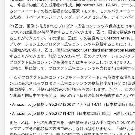
ん、修復その他二次的成果物の作成。(ii)Creators API、PA 
るソースコードその他の基礎となる要素（モデル、モデルパラメーター
るため、リバースエンジニアリング、ディスアセンブル、ディコンパイ
(h) 乙は、画像で構成されるプロダクト広告コンテンツを保存または
については最長24時間保存することができます。乙は、画像で構成さ
ることができますが、その場合、乙は、その後直ちに Creators AP
プリケーション上のプロダクト広告コンテンツを刷新することにより、
ら通知がない限り、乙は、個別のAmazon Standard Identification Nu
することができます。前記にかかわらず、乙のアプリケーションがクラ
プロダクト広告コンテンツを保存またはキャッシュしてはいけません。
以内に、甲に対して、プロダクト広告コンテンツを含むまたは使用する
(i) 乙がプロダクト広告コンテンツをデータフィードから取得する場合または
ン上に表示されるプロダクト広告コンテンツの刷新頻度が1時間に1回
報に隣接して、時刻/日付の表示を含めるものとします。ただし、乙の
び刷新と同日中である間は、表示のうち日付の部分を省略することがで
• Amazon.co.jp 価格： ¥3,277 (2008年1月7日 14:11（日本標準
• Amazon.co.jp 価格： ¥3,277 (14:11（日本標準時）時点 −詳しくは
また、乙は、下記の免責文言を、価格情報または入手可能性についての
ップアップその他類似の方法で表示しなければなりません。「価格およ
本商品の購入においては、購入の時点で（該当するアマゾン・サイト）