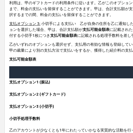
利用は、甲のギフトカードの利用条件に従います。乙がこのオプション
まで、料金の支払いを留保することができます。甲は、合計支払額が支
択するまでの間、料金の支払いを留保することができます。
支払オプション 3:
小切手による支払い 乙が自身の住所を乙に通知し
ョンを選択した場合、甲は、合計支払額が
支払可能金額表
に記載された
付する小切手1枚につき
支払可能金額表
に記載される処理手数料を差し
乙がいずれのオプションも選択せず、支払用の有効な情報も登録してい
甲の裁量により別の支払方法で支払いをするか、獲得した紹介料の支払
支払可能金額表
支払オプション1 (振込)
支払オプション2 (ギフトカード)
支払オプション3 (小切手)
小切手処理手数料
乙のアカウントが少なくとも1年にわたっていかなる実質的な活動を行