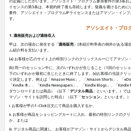
の定義にしたがいます。アソシエイト・プログラム参加要件の第3条お
イセンスの第3条は、本規約終了後も存続します。疑義を避けるためにい
要件、アソシエイト・プログラムIPライセンスまたはアマゾン・イン
す。
アソシエイト・プログ
1. 適格販売および適格収入
甲は、次の場合に発生する「
適格販売
」(本紹介料率表の例外がある場
ム紹介料を支払います。
(a) お客様が乙のサイト上の特別リンクのクリックスルーにてアマゾン
(b) 同一のセッション中に、次のいずれかが生じること（1回のセッ
下のいずれかが最初に生じたときに終了します。(x)お客様の当該クリッ
り決定します。例えば「Amazon Music」、「Amazon Shorts」、「eDo
「Kindle 本」、「Kindle Newspapers」、 「Kindle Blogs」、「
ダウンロードまたは商品）（以下「
デジタル商品
」といいます。）では
マゾン・サイトを訪問した時点）（以下「
セッション
」といいます。）
i. お客様が甲の1-Click注文にて商品を購入するか、
ii. お客様が商品をショッピングカートに入れ、最初の特別リンクの
か、または
iii. デジタル商品に関連し、お客様がアマゾン・サイトからデジタ