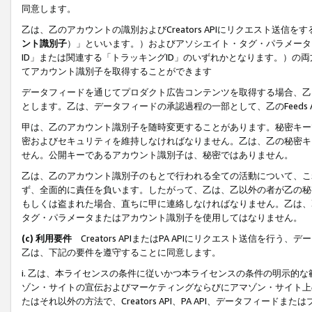
同意します。
乙は、乙のアカウントの識別およびCreators APIにリクエスト送
ント識別子
）」といいます。）およびアソシエイト・タグ・パラメータ（
ID」または関連する「トラッキングID」のいずれかとなります。）の両方
てアカウント識別子を取得することができます
データフィードを通じてプロダクト広告コンテンツを取得する場合、乙は、Cre
とします。乙は、データフィードの承認過程の一部として、乙のFeeds
甲は、乙のアカウント識別子を随時変更することがあります。秘密キー
密およびセキュリティを維持しなければなりません。乙は、乙の秘密キ
せん。公開キーであるアカウント識別子は、秘密ではありません。
乙は、乙のアカウント識別子のもとで行われる全ての活動について、こ
ず、全面的に責任を負います。したがって、乙は、乙以外の者が乙の秘
もしくは盗まれた場合、直ちに甲に連絡しなければなりません。乙は、
タグ・パラメータまたはアカウント識別子を使用してはなりません。
(c) 利用要件
Creators APIまたはPA APIにリクエスト送信を
乙は、下記の要件を遵守することに同意します。
i. 乙は、本ライセンスの条件に従いかつ本ライセンスの条件の明示的
ゾン・サイトの宣伝およびマーケティングならびにアマゾン・サイト上
たはそれ以外の方法で、Creators API、PA API、データフィー