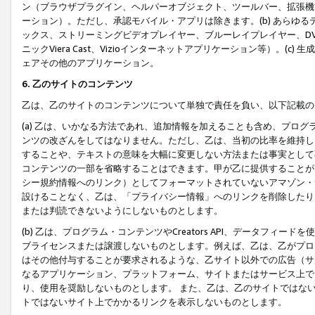
ン（ブラウザプラグイン、ヘルパーオブジェクト、ツールバー、拡張機
ーション）。ただし、承認モバイル・アプリは除きます。(b) あらゆ
ックス、ストリーミングビデオプレイヤー、ブルーレイプレイヤー、DVDプ
ニックViera Cast、Vizioインターネットアプリケーション等）。(
ェアその他のアプリケーション。
6. 乙のサイトのコンテンツ
乙は、乙のサイトのコンテンツについて単独で責任を負い、以下記載の
(a) 乙は、いかなる方法であれ、追加情報を加えることも含め、プロ
ンツの改ざんをしてはなりません。ただし、乙は、当初の比率を維持し
することや、テキストの意味を大幅に変更しない方法または事実として
コンテンツの一部を省略することはできます。甲が乙に提供することが
シー規約情報へのリンク）としてフォーマットされていないアマゾン・
設けることなく、乙は、「プライバシー情報」へのリンクを削除したり
または判読できないようにしないものとします。
(b) 乙は、プログラム・コンテンツやCreators API、データフ
ブライセンスまたは譲渡しないものとします。例えば、乙は、乙がプロ
はその他付与することが要求されるような、乙サイト以外での広告（サ
なるアプリケーション、プラットフォーム、サイトまたはサービス上で
り、使用を奨励しないものとします。 また、乙は、乙のサイトではな
トではないサイト上でかかるリンクを表示しないものとします。