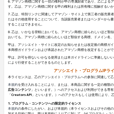
6. アマゾン商標に関する一切の権利が甲の専属財産であり、乙によ
す。乙は、アマゾン商標に関する甲の権利または所有権に抵触するいか
7. 乙は、特別リンクに関連してアマゾン・サイト上で第三者の販売
たはその他使用することについて、当該販売業者またはベンダーから書
することはできません。
8. 乙は、いかなる管轄においても、アマゾン商標に紛らわしいほど
おいても、アマゾン商標に紛らわしいほど類似する商標、ドメイン名、
甲は、アソシエイト・サイトに改定のお知らせまたは改定後の商標ガイ
本商標ガイドラインおよび承認されたアマゾン商標を改定することがで
甲は、許可を得ないいかなる使用または本ガイドラインに準拠しないい
により行使することができるものとします。
アソシエイト・プログラムIPラ
本ライセンスは、乙のアソシエイト・プログラムへの参加に関連して乙
本規約
を受け入れることにより、または、本商品に関する一定の種類の
広告コンテンツ
」といいます。）へのアクセスおよび利用ができる専有
「
Creators API
」といいます。）へのアクセスもしくは使用により、
1. プログラム・コンテンツへの限定的ライセンス
本規約
の条件にしたがい、および本規約（本ライセンスおよびその他の
加する目的に限り、甲は本規約により乙に対して、(a) プログラム・コ