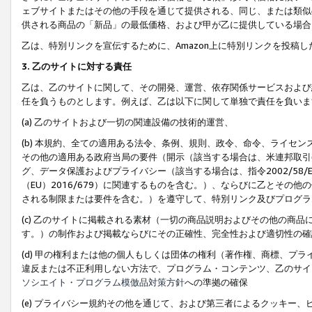
ェブサイトまたはその他の手段を通じて提供される、同じ、または類似
供される商品の「新品」の最低価格、および甲が乙に提供している場合
乙は、特別リンクを宣伝するために、Amazon上に特別リンクを投稿し
3. 乙のサイトに対する責任
乙は、乙のサイトに関して、その開発、運営、依存関係サービスおよび
任を負うものとします。例えば、乙は以下に関して単独で責任を負いま
(a) 乙のサイトおよび一切の関連設備の技術的運営、
(b) 本規約、全ての適用ある法令、条例、規則、政令、命令、ライセ
その他の適用ある政府当局の要件（開示（該当する場合は、米連邦取引
グ、データ保護およびプライバシー（該当する場合は、指令2002/58
（EU）2016/679）に関連するものを含む。）、ならびに乙とそ
される制限または要件を含む。）を遵守して、特別リンク及びプログラ
(c) 乙のサイトに掲載される素材（一切の商品説明およびその他の商
す。）の制作および掲載ならびにその正確性、完全性および適切性の確
(d) 甲の権利または他の個人もしくは団体の権利（著作権、商標、プ
違反または不正利用しない方法で、プログラム・コンテンツ、乙のサイ
ソシエイト・プログラム模倣品対策方針
への準拠の確保
(e) プライバシー規約その他を通じて、および第三者によるクッキー