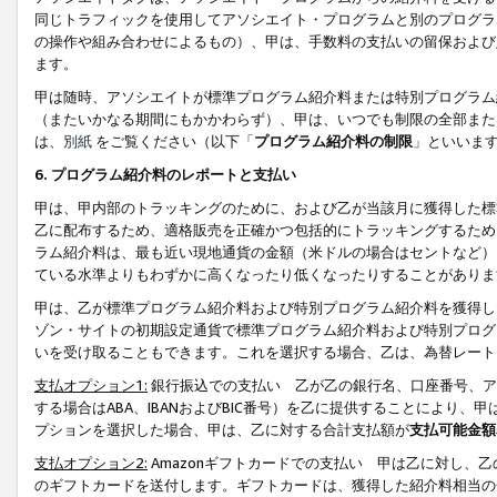
同じトラフィックを使用してアソシエイト・プログラムと別のプログラ
の操作や組み合わせによるもの）、甲は、手数料の支払いの留保および
ます。
甲は随時、アソシエイトが標準プログラム紹介料または特別プログラム
（またいかなる期間にもかかわらず）、甲は、いつでも制限の全部また
は、
別紙
をご覧ください（以下「
プログラム紹介料の制限
」といいま
6. プログラム紹介料のレポートと支払い
甲は、甲内部のトラッキングのために、および乙が当該月に獲得した標
乙に配布するため、適格販売を正確かつ包括的にトラッキングするため
ラム紹介料は、最も近い現地通貨の金額（米ドルの場合はセントなど）
ている水準よりもわずかに高くなったり低くなったりすることがありま
甲は、乙が標準プログラム紹介料および特別プログラム紹介料を獲得し
ゾン・サイトの初期設定通貨で標準プログラム紹介料および特別プログ
いを受け取ることもできます。これを選択する場合、乙は、為替レート
支払オプション1:
銀行振込での支払い 乙が乙の銀行名、口座番号、ア
する場合はABA、IBANおよびBIC番号）を乙に提供することにより
プションを選択した場合、甲は、乙に対する合計支払額が
支払可能金額
支払オプション2:
Amazonギフトカードでの支払い 甲は乙に対し、
のギフトカードを送付します。ギフトカードは、獲得した紹介料相当の