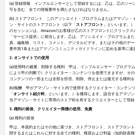
(a) 登録情報 インフルエンサーとして登録するには、乙は、乙のソ
可を含む、全ての情報要件を満たさなければなりません。
(b) ストアフロント このアソシエイト・プログラムまたはアマゾン
ン・サイトのストアフロント（以下「
ストアフロント
」といいます。）
のセッションは、Amazonのお客様が乙のストアフロントにクリック
「サービス提供」に相当します。乙は、アソシエイト・プログラムまた
真、編集物、リスト、コメント、デジタルビデオ、またはその他のデー
要件第1条または
アマゾンコミュニティガイドライン
に定める基準に違
2.
オンサイトでの使用
(a)使用時の裁量、削除する権利 甲は、インフルエンサー・プログラ
により甲の判断で）クリエイター・コンテンツを使用できますが、その
コンテンツの一部または全部を拒否、削除、停止または復元する権利を
(b)報酬 甲がアマゾン・サイト内で使用するクリエイター・コンテン
「
オンサイト紹介料
」といいます。）を獲得します。該当するアマゾン
当アマゾン・サイトに専用のストアIDを有するクリエイターとして登
3.
権利の留保、クリエイター商標の使用、免責
(a) 権利の留保
甲は、本規約またはその他に基づき、ストアフロント、ストアフロント
関するまたはこれらに対する全ての権利、権原および利益（知的財産権