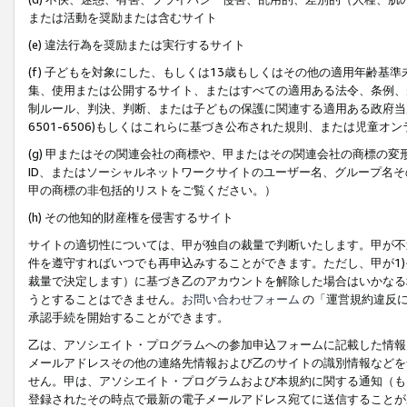
または活動を奨励または含むサイト
(e) 違法行為を奨励または実行するサイト
(f) 子どもを対象にした、もしくは13歳もしくはその他の適用年齢
集、使用または公開するサイト、またはすべての適用ある法令、条例、
制ルール、判決、判断、または子どもの保護に関連する適用ある政府当局の要
6501-6506)もしくはこれらに基づき公布された規則、または児童オ
(g) 甲またはその関連会社の商標や、甲またはその関連会社の商標の
ID、またはソーシャルネットワークサイトのユーザー名、グループ名
甲の商標の非包括的リストをご覧ください。）
(h) その他知的財産権を侵害するサイト
サイトの適切性については、甲が独自の裁量で判断いたします。甲が不
件を遵守すればいつでも再申込みすることができます。ただし、甲が1)
裁量で決定します）に基づき乙のアカウントを解除した場合はいかなる
うとすることはできません。
お問い合わせフォーム
の「運営規約違反に
承認手続を開始することができます。
乙は、アソシエイト・プログラムへの参加申込フォームに記載した情報
メールアドレスその他の連絡先情報および乙のサイトの識別情報などを
せん。甲は、アソシエイト・プログラムおよび本規約に関する通知（も
登録されたその時点で最新の電子メールアドレス宛てに送信することが