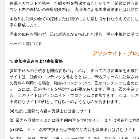
休眠アカウントで発生した紹介料を留保することができ、閉鎖に伴う留
ウント内の未払いの未収紹介料は、適用法による国庫返納または時効に
本規約に記載の全ての控除または留保により差し引かれたうえで乙にな
済を構成します。
理由の如何を問わず、乙に超過金が支払われた場合、甲が本規約に基づ
ページ上部に戻る
アソシエイト・プロ
1. 参加申込みおよび参加資格
参加申込みの手続きを開始するには、乙は、すべての必要事項を正確に
サイトは、独自のコンテンツを含むとともに、申込フォームに記載され
の資料を利用する場合、独自のコンテンツは、乙がコンテンツに含めた
ォームには、乙のサイトを特定する必要があります。甲は、乙の申込フ
合、乙のサイトはアソシエイト・プログラムに参加できず、乙は、乙の
不適切なサイトの例としては以下のようなものが含まれます。
(a) 性的に露骨な内容を奨励または含むサイト
(b) 暴力を奨励するまたは暴力的内容を含むサイト、または潜在的に
(c) 虚偽、不正、名誉毀損または中傷的な内容を奨励または含むサイト
(d) 不快、迷惑、有害、プライバシー侵害、乱用的、差別的（人種、