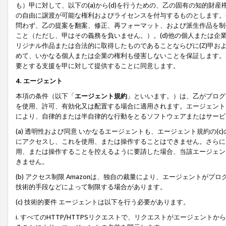
も）甲に対して、以下の(a)から(d)を行うための、乙の固有の知的
の自由に譲渡が可能な権利およびライセンスを付与するものとします。(
問わず、乙の提案を翻案、修正、再フォーマット、および派生作品を制
こと（ただし、甲はその義務を負いません。）。(d)他の個人または企
リジナル作品または合法的に取得したものであることならびに(Z)甲
めて、いかなる個人または企業の権利も侵害しないことを保証します。
要とする支援を甲に対して提供することに同意します。
4. エージェント
本項の条件（以下「
エージェント規約
」といいます。）は、乙がプログ
を使用、許可、有効化又は配置する場合に適用されます。エージェント
により、自律的または半自律的な行動をとるソフトウェアまたはサービ
(a) 透明性および同意 いかなるエージェントも、エージェント規約の
にアクセスし、これを使用、または操作することはできません。さらに、
用、または操作することを控えるように要請した場合、当該エージェン
きません。
(b) アクセス制限 Amazonは、独自の裁量により、エージェント
技術的手段などによって制限する場合があります。
(c) 技術的要件 エージェントは以下を行う必要があります。
i. すべてのHTTP/HTTPSリクエストで、リクエストがエージェ