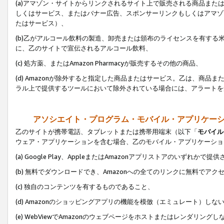
(a)アマゾン・サイトからリンクされるサイト上で販売される商品またはサ
しくはサービス、またはバナー広告、スポンサーリンクもしくはアマゾ
たはサービス）、
(b)乙がアルコール飲料の製造、卸売または頒布のライセンスを有す
に、乙のサイトで宣伝されるアルコール飲料、
(c) 処方薬、またはAmazon Pharmacyが販売するその他の商品、
(d) Amazonが除外すると指定した商品またはサービス。乙は、商品また
ラル上で提供するツールにおいて除外されている場合には、アラートを
アソシエイト・プログラム・モバイル・アプリケー
乙のサイトが携帯電話、タブレットまたは携帯用端末（以下「
モバイル
ウェア・アプリケーションを含む場合、乙のモバイル・アプリケーショ
(a) Google Play、AppleまたはAmazonアプリストアのいずれかで
(b) 無料でダウンロードでき、Amazonへの全てのリンクに無料でアク
(c) 独自のコンテンツを有するものであること、
(d) Amazonのショッピングアプリの機能を模倣（エミュレート）しな
(e) WebViewでAmazonのウェブページをホストまたはレンダリング