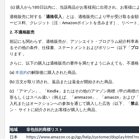
(c) 購入から180日以内に、当該商品がお客様宛に出荷され、お客
適格販売に対する「
適格収入
」とは、適格販売により甲が受け取る金額
ービス料、クレジット［注：Amazonポイントを含みます］、リベー
2. 不適格販売
前記にも関わらず、適格販売が、アソシエイト・プログラム紹介料率表
るその他の条件、仕様書、ステートメントおよびポリシー（以下「
プロ
ります 。
さらに、以下の購入は適格販売の要件を満たすようにみえても、不適格
(a)
本規約
の解除後に購入された商品、
(b) 注文が取り消され、返品または返金が開始された商品、
(c) 「アマゾン」、「Kindle」またはその他のアマゾン商標（甲
形もしくはスペル違い（例えば、「ammazon」、「amaozn」およ
入札またはオークションへの参加を通じて購入した広告（以下、「
禁止
ン・ サイトに紹介されたお客様が購入した商品、
地域
非包括的商標リスト
日本
https://www.amazon.co.jp/gp/help/customer/display.html