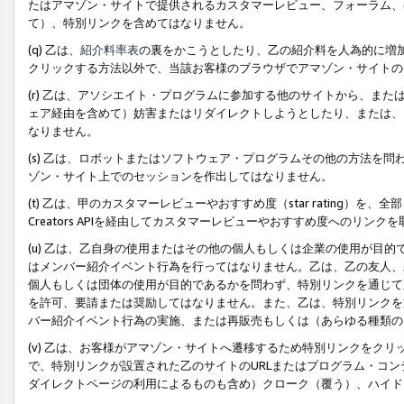
たはアマゾン・サイトで提供されるカスタマーレビュー、フォーラム、
て）、特別リンクを含めてはなりません。
(q) 乙は、
紹介料率表
の裏をかこうとしたり、乙の紹介料を人為的に増
クリックする方法以外で、当該お客様のブラウザでアマゾン・サイトの
(r) 乙は、アソシエイト・プログラムに参加する他のサイトから、ま
ェア経由を含めて）妨害またはリダイレクトしようとしたり、または、
なりません。
(s) 乙は、ロボットまたはソフトウェア・プログラムその他の方法を
ゾン・サイト上でのセッションを作出してはなりません。
(t) 乙は、甲のカスタマーレビューやおすすめ度（star rating
Creators APIを経由してカスタマーレビューやおすすめ度へのリンク
(u) 乙は、乙自身の使用またはその他の個人もしくは企業の使用が目
はメンバー紹介イベント行為を行ってはなりません。乙は、乙の友人、
個人もしくは団体の使用が目的であるかを問わず、特別リンクを通じて
を許可、要請または奨励してはなりません。また、乙は、特別リンクを
バー紹介イベント行為の実施、または再販売もしくは（あらゆる種類の
(v) 乙は、お客様がアマゾン・サイトへ遷移するため特別リンクをク
で、特別リンクが設置された乙のサイトのURLまたはプログラム・コ
ダイレクトページの利用によるものも含め）クローク（覆う）、ハイド