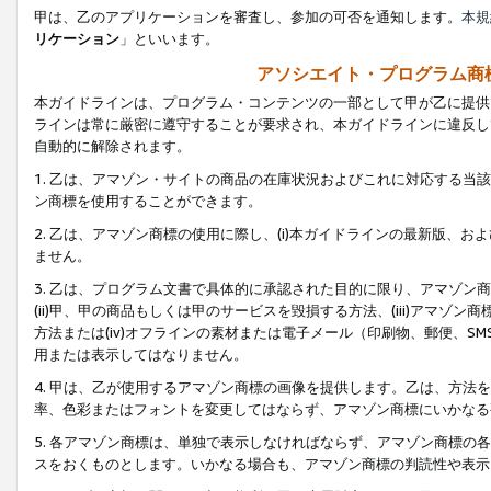
甲は、乙のアプリケーションを審査し、参加の可否を通知します。
本規
リケーション
」といいます。
アソシエイト・プログラム商
本ガイドラインは、プログラム・コンテンツの一部として甲が乙に提供
ラインは常に厳密に遵守することが要求され、本ガイドラインに違反し
自動的に解除されます。
1. 乙は、アマゾン・サイトの商品の在庫状況およびこれに対応する
ン商標を使用することができます。
2. 乙は、アマゾン商標の使用に際し、(i)本ガイドラインの最新版、およ
ません。
3. 乙は、プログラム文書で具体的に承認された目的に限り、アマゾン
(ii)甲、甲の商品もしくは甲のサービスを毀損する方法、(iii)アマ
方法または(iv)オフラインの素材または電子メール（印刷物、郵便、S
用または表示してはなりません。
4. 甲は、乙が使用するアマゾン商標の画像を提供します。乙は、方
率、色彩またはフォントを変更してはならず、アマゾン商標にいかなる
5. 各アマゾン商標は、単独で表示しなければならず、アマゾン商標
スをおくものとします。いかなる場合も、アマゾン商標の判読性や表示