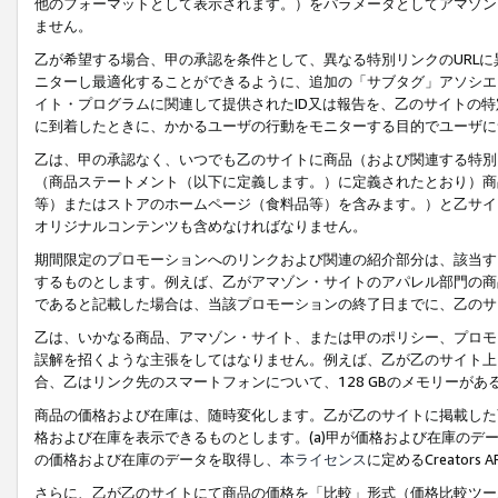
他のフォーマットとして表示されます。）をパラメータとしてアマゾン
ません。
乙が希望する場合、甲の承認を条件として、異なる特別リンクのURL
ニターし最適化することができるように、追加の「サブタグ」アソシエ
イト・プログラムに関連して提供されたID又は報告を、乙のサイトの
に到着したときに、かかるユーザの行動をモニターする目的でユーザに
乙は、甲の承認なく、いつでも乙のサイトに商品（および関連する特別
（商品ステートメント（以下に定義します。）に定義されたとおり）商
等）またはストアのホームページ（食料品等）を含みます。）と乙サイ
オリジナルコンテンツも含めなければなりません。
期間限定のプロモーションへのリンクおよび関連の紹介部分は、該当す
するものとします。例えば、乙がアマゾン・サイトのアパレル部門の商
であると記載した場合は、当該プロモーションの終了日までに、乙のサ
乙は、いかなる商品、アマゾン・サイト、または甲のポリシー、プロモ
誤解を招くような主張をしてはなりません。例えば、乙が乙のサイト上に
合、乙はリンク先のスマートフォンについて、128 GBのメモリーが
商品の価格および在庫は、随時変化します。乙が乙のサイトに掲載した
格および在庫を表示できるものとします。(a)甲が価格および在庫のデータを
の価格および在庫のデータを取得し、
本ライセンス
に定めるCreator
さらに、乙が乙のサイトにて商品の価格を「比較」形式（価格比較ツー