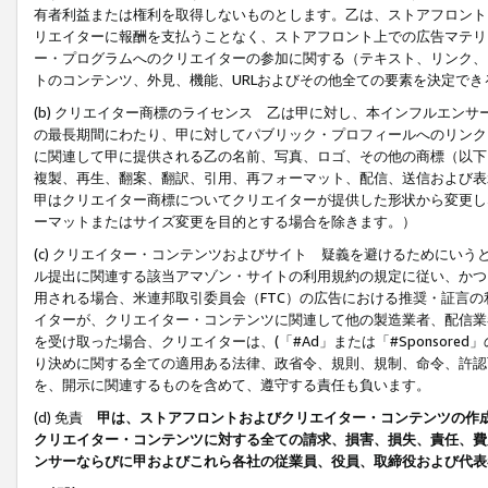
有者利益または権利を取得しないものとします。乙は、ストアフロントに
リエイターに報酬を支払うことなく、ストアフロント上での広告マテリア
ー・プログラムへのクリエイターの参加に関する（テキスト、リンク、
トのコンテンツ、外見、機能、URLおよびその他全ての要素を決定で
(b) クリエイター商標のライセンス 乙は甲に対し、本インフルエン
の最長期間にわたり、甲に対してパブリック・プロフィールへのリンク
に関連して甲に提供される乙の名前、写真、ロゴ、その他の商標（以下
複製、再生、翻案、翻訳、引用、再フォーマット、配信、送信および表
甲はクリエイター商標についてクリエイターが提供した形状から変更し
ーマットまたはサイズ変更を目的とする場合を除きます。）
(c) クリエイター・コンテンツおよびサイト 疑義を避けるためにい
ル提出に関連する該当アマゾン・サイトの利用規約の規定に従い、かつ、
用される場合、米連邦取引委員会（FTC）の広告における推奨・証言
イターが、クリエイター・コンテンツに関連して他の製造業者、配信業
を受け取った場合、クリエイターは、(「#Ad」または「#Sponsor
り決めに関する全ての適用ある法律、政省令、規則、規制、命令、許認
を、開示に関連するものを含めて、遵守する責任も負います。
(d) 免責
甲は、ストアフロントおよびクリエイター・コンテンツの作
クリエイター・コンテンツに対する全ての請求、損害、損失、責任、費
ンサーならびに甲およびこれら各社の従業員、役員、取締役および代表