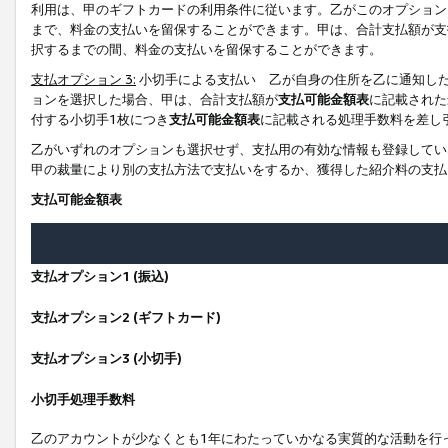
利用は、甲のギフトカードの利用条件に従います。乙がこのオプション
まで、料金の支払いを留保することができます。甲は、合計支払額が支
択するまでの間、料金の支払いを留保することができます。
支払オプション 3:
小切手による支払い 乙が自身の住所を乙に通知し
ョンを選択した場合、甲は、合計支払額が
支払可能金額表
に記載された
付する小切手1枚につき
支払可能金額表
に記載される処理手数料を差し
乙がいずれのオプションも選択せず、支払用の有効な情報も登録してい
甲の裁量により別の支払方法で支払いをするか、獲得した紹介料の支払
支払可能金額表
支払オプション1 (振込)
支払オプション2 (ギフトカード)
支払オプション3 (小切手)
小切手処理手数料
乙のアカウントが少なくとも1年にわたっていかなる実質的な活動を行