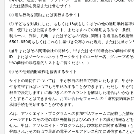
または活動を奨励または含むサイト
(e) 違法行為を奨励または実行するサイト
(f) 子どもを対象にした、もしくは13歳もしくはその他の適用年齢
集、使用または公開するサイト、またはすべての適用ある法令、条例、
制ルール、判決、判断、または子どもの保護に関連する適用ある政府当局の要
6501-6506)もしくはこれらに基づき公布された規則、または児童オ
(g) 甲またはその関連会社の商標や、甲またはその関連会社の商標の
ID、またはソーシャルネットワークサイトのユーザー名、グループ名
甲の商標の非包括的リストをご覧ください。）
(h) その他知的財産権を侵害するサイト
サイトの適切性については、甲が独自の裁量で判断いたします。甲が不
件を遵守すればいつでも再申込みすることができます。ただし、甲が1)
裁量で決定します）に基づき乙のアカウントを解除した場合はいかなる
うとすることはできません。
お問い合わせフォーム
の「運営規約違反に
承認手続を開始することができます。
乙は、アソシエイト・プログラムへの参加申込フォームに記載した情報
メールアドレスその他の連絡先情報および乙のサイトの識別情報などを
せん。甲は、アソシエイト・プログラムおよび本規約に関する通知（も
登録されたその時点で最新の電子メールアドレス宛てに送信することが