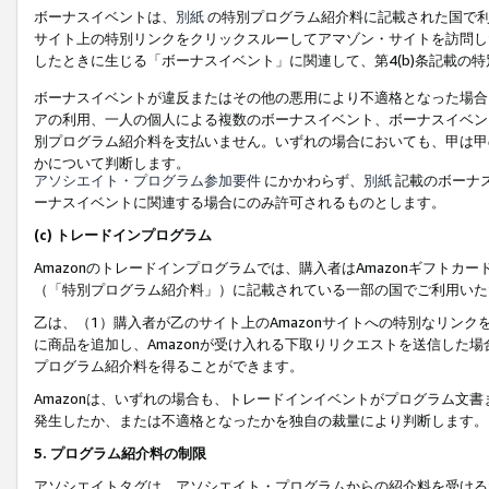
ボーナスイベントは、
別紙
の特別プログラム紹介料に記載された国で利
サイト上の特別リンクをクリックスルーしてアマゾン・サイトを訪問した
したときに生じる「ボーナスイベント」に関連して、第4(b)条記載の
ボーナスイベントが違反またはその他の悪用により不適格となった場合
アの利用、一人の個人による複数のボーナスイベント、ボーナスイベン
別プログラム紹介料を支払いません。いずれの場合においても、甲は甲
かについて判断します。
アソシエイト・プログラム参加要件
にかかわらず、
別紙
記載のボーナ
ーナスイベントに関連する場合にのみ許可されるものとします。
(c) トレードインプログラム
Amazonのトレードインプログラムでは、購入者はAmazonギフト
（「特別プログラム紹介料」）に記載されている一部の国でご利用いた
乙は、（1）購入者が乙のサイト上のAmazonサイトへの特別なリン
に商品を追加し、Amazonが受け入れる下取りリクエストを送信した場
プログラム紹介料を得ることができます。
Amazonは、いずれの場合も、トレードインイベントがプログラム文書
発生したか、または不適格となったかを独自の裁量により判断します。
5. プログラム紹介料の制限
アソシエイトタグは、アソシエイト・プログラムからの紹介料を受ける