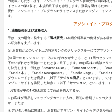
の定義にしたがいます。アソシエイト・プログラム参加要件の第3条お
イセンスの第3条は、本規約終了後も存続します。疑義を避けるためにい
要件、アソシエイト・プログラムIPライセンスまたはアマゾン・イン
す。
アソシエイト・プログ
1. 適格販売および適格収入
甲は、次の場合に発生する「
適格販売
」(本紹介料率表の例外がある場
ム紹介料を支払います。
(a) お客様が乙のサイト上の特別リンクのクリックスルーにてアマゾン
(b) 同一のセッション中に、次のいずれかが生じること（1回のセッ
下のいずれかが最初に生じたときに終了します。(x)お客様の当該クリッ
り決定します。例えば「Amazon Music」、「Amazon Shorts」、「eDo
「Kindle 本」、「Kindle Newspapers」、 「Kindle Blogs」、「
ダウンロードまたは商品）（以下「
デジタル商品
」といいます。）では
マゾン・サイトを訪問した時点）（以下「
セッション
」といいます。）
i. お客様が甲の1-Click注文にて商品を購入するか、
ii. お客様が商品をショッピングカートに入れ、最初の特別リンクの
か、または
iii. デジタル商品に関連し、お客様がアマゾン・サイトからデジタ