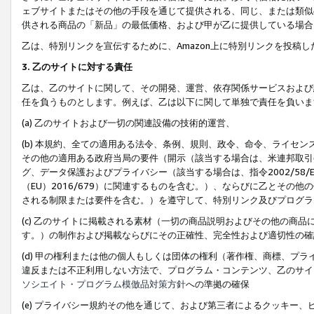
ェブサイトまたはその他の手段を通じて提供される、同じ、または類似
供される商品の「新品」の最低価格、および甲が乙に提供している場合
乙は、特別リンクを宣伝するために、Amazon上に特別リンクを投稿し
3. 乙のサイトに対する責任
乙は、乙のサイトに関して、その開発、運営、依存関係サービスおよび
任を負うものとします。例えば、乙は以下に関して単独で責任を負いま
(a) 乙のサイトおよび一切の関連設備の技術的運営、
(b) 本規約、全ての適用ある法令、条例、規則、政令、命令、ライセ
その他の適用ある政府当局の要件（開示（該当する場合は、米連邦取引
グ、データ保護およびプライバシー（該当する場合は、指令2002/58
（EU）2016/679）に関連するものを含む。）、ならびに乙とそ
される制限または要件を含む。）を遵守して、特別リンク及びプログラ
(c) 乙のサイトに掲載される素材（一切の商品説明およびその他の商
す。）の制作および掲載ならびにその正確性、完全性および適切性の確
(d) 甲の権利または他の個人もしくは団体の権利（著作権、商標、プ
違反または不正利用しない方法で、プログラム・コンテンツ、乙のサイ
ソシエイト・プログラム模倣品対策方針
への準拠の確保
(e) プライバシー規約その他を通じて、および第三者によるクッキー