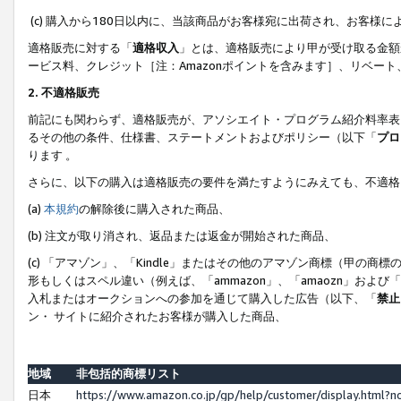
(c) 購入から180日以内に、当該商品がお客様宛に出荷され、お客
適格販売に対する「
適格収入
」とは、適格販売により甲が受け取る金額
ービス料、クレジット［注：Amazonポイントを含みます］、リベー
2. 不適格販売
前記にも関わらず、適格販売が、アソシエイト・プログラム紹介料率表
るその他の条件、仕様書、ステートメントおよびポリシー（以下「
プロ
ります 。
さらに、以下の購入は適格販売の要件を満たすようにみえても、不適格
(a)
本規約
の解除後に購入された商品、
(b) 注文が取り消され、返品または返金が開始された商品、
(c) 「アマゾン」、「Kindle」またはその他のアマゾン商標（甲
形もしくはスペル違い（例えば、「ammazon」、「amaozn」およ
入札またはオークションへの参加を通じて購入した広告（以下、「
禁止
ン・ サイトに紹介されたお客様が購入した商品、
地域
非包括的商標リスト
日本
https://www.amazon.co.jp/gp/help/customer/display.html