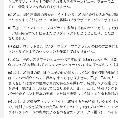
たはアマゾン・サイトで提供されるカスタマーレビュー、フォーラム、
て）、特別リンクを含めてはなりません。
(q) 乙は、
紹介料率表
の裏をかこうとしたり、乙の紹介料を人為的に増
クリックする方法以外で、当該お客様のブラウザでアマゾン・サイトの
(r) 乙は、アソシエイト・プログラムに参加する他のサイトから、ま
ェア経由を含めて）妨害またはリダイレクトしようとしたり、または、
なりません。
(s) 乙は、ロボットまたはソフトウェア・プログラムその他の方法を
ゾン・サイト上でのセッションを作出してはなりません。
(t) 乙は、甲のカスタマーレビューやおすすめ度（star rating
Creators APIを経由してカスタマーレビューやおすすめ度へのリンク
(u) 乙は、乙自身の使用またはその他の個人もしくは企業の使用が目
はメンバー紹介イベント行為を行ってはなりません。乙は、乙の友人、
個人もしくは団体の使用が目的であるかを問わず、特別リンクを通じて
を許可、要請または奨励してはなりません。また、乙は、特別リンクを
バー紹介イベント行為の実施、または再販売もしくは（あらゆる種類の
(v) 乙は、お客様がアマゾン・サイトへ遷移するため特別リンクをク
で、特別リンクが設置された乙のサイトのURLまたはプログラム・コ
ダイレクトページの利用によるものも含め）クローク（覆う）、ハイド