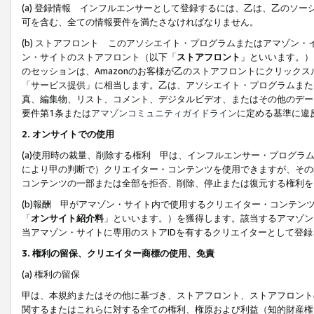
(a) 登録情報 インフルエンサーとして登録するには、乙は、乙のソ
可を含む、全ての情報要件を満たさなければなりません。
(b) ストアフロント このアソシエイト・プログラムまたはアマゾン
ン・サイトのストアフロント（以下「
ストアフロント
」といいます。）
のセッションは、Amazonのお客様が乙のストアフロントにクリック
「サービス提供」に相当します。乙は、アソシエイト・プログラムまた
真、編集物、リスト、コメント、デジタルビデオ、またはその他のデー
要件第1条または
アマゾンコミュニティガイドライン
に定める基準に違
2.
オンサイトでの使用
(a)使用時の裁量、削除する権利 甲は、インフルエンサー・プログラ
により甲の判断で）クリエイター・コンテンツを使用できますが、その
コンテンツの一部または全部を拒否、削除、停止または復元する権利を
(b)報酬 甲がアマゾン・サイト内で使用するクリエイター・コンテン
「
オンサイト紹介料
」といいます。）を獲得します。該当するアマゾン
当アマゾン・サイトに専用のストアIDを有するクリエイターとして登
3.
権利の留保、クリエイター商標の使用、免責
(a) 権利の留保
甲は、本規約またはその他に基づき、ストアフロント、ストアフロント
関するまたはこれらに対する全ての権利、権原および利益（知的財産権