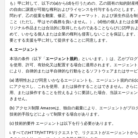
も）甲に対して、以下の(a)から(d)を行うための、乙の固有の知的
の自由に譲渡が可能な権利およびライセンスを付与するものとします。(
問わず、乙の提案を翻案、修正、再フォーマット、および派生作品を制
こと（ただし、甲はその義務を負いません。）。(d)他の個人または企
リジナル作品または合法的に取得したものであることならびに(Z)甲
めて、いかなる個人または企業の権利も侵害しないことを保証します。
要とする支援を甲に対して提供することに同意します。
4. エージェント
本項の条件（以下「
エージェント規約
」といいます。）は、乙がプログ
を使用、許可、有効化又は配置する場合に適用されます。エージェント
により、自律的または半自律的な行動をとるソフトウェアまたはサービ
(a) 透明性および同意 いかなるエージェントも、エージェント規約の
にアクセスし、これを使用、または操作することはできません。さらに、
用、または操作することを控えるように要請した場合、当該エージェン
きません。
(b) アクセス制限 Amazonは、独自の裁量により、エージェント
技術的手段などによって制限する場合があります。
(c) 技術的要件 エージェントは以下を行う必要があります。
i. すべてのHTTP/HTTPSリクエストで、リクエストがエージェ