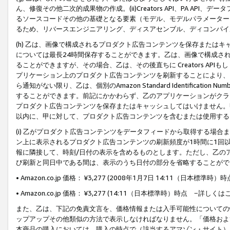
ん、修復その他二次的成果物の作成。(ii)Creators API、PA 
るソースコードその他の基礎となる要素（モデル、モデルパラメーター
るため、リバースエンジニアリング、ディスアセンブル、ディコンパイ
(h) 乙は、画像で構成されるプロダクト広告コンテンツを保存または
については最長24時間保存することができます。乙は、画像で構成さ
ることができますが、その場合、乙は、その後直ちに Creators AP
プリケーション上のプロダクト広告コンテンツを刷新することにより、
ら通知がない限り、乙は、個別のAmazon Standard Identification Nu
することができます。前記にかかわらず、乙のアプリケーションがクラ
プロダクト広告コンテンツを保存またはキャッシュしてはいけません。
以内に、甲に対して、プロダクト広告コンテンツを含むまたは使用する
(i) 乙がプロダクト広告コンテンツをデータフィードから取得する場合または
ン上に表示されるプロダクト広告コンテンツの刷新頻度が1時間に1回
報に隣接して、時刻/日付の表示を含めるものとします。ただし、乙の
び刷新と同日中である間は、表示のうち日付の部分を省略することがで
• Amazon.co.jp 価格： ¥3,277 (2008年1月7日 14:11（日本標準
• Amazon.co.jp 価格： ¥3,277 (14:11（日本標準時）時点 −詳しくは
また、乙は、下記の免責文言を、価格情報または入手可能性についての
ップアップその他類似の方法で表示しなければなりません。「価格およ
本商品の購入においては、購入の時点で（該当するアマゾン・サイト）