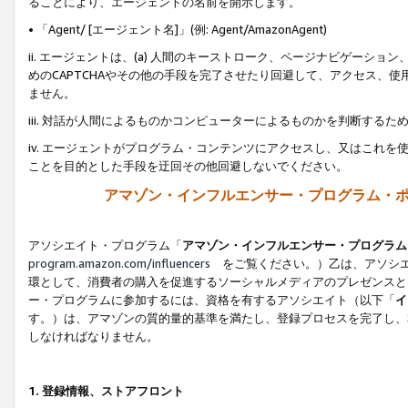
ることにより、エージェントの名前を開示します。
• 「Agent/ [エージェント名]」(例: Agent/AmazonAgent)
ii. エージェントは、(a) 人間のキーストローク、ページナビゲーシ
めのCAPTCHAやその他の手段を完了させたり回避して、アクセス、
ません。
iii. 対話が人間によるものかコンピューターによるものかを判断する
iv. エージェントがプログラム・コンテンツにアクセスし、又はこれ
ことを目的とした手段を迂回その他回避しないでください。
アマゾン・インフルエンサー・プログラム・
アソシエイト・プログラム「
アマゾン・インフルエンサー・プログラム
program.amazon.com/influencers
をご覧ください。）乙は、アソシエ
環として、消費者の購入を促進するソーシャルメディアのプレゼンスと
ー・プログラムに参加するには、資格を有するアソシエイト（以下「
イ
す。）は、アマゾンの質的量的基準を満たし、登録プロセスを完了し、
しなければなりません。
1.
登録情報、ストアフロント