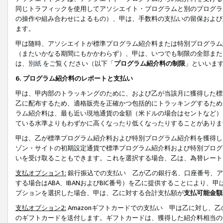
同じトラフィックを使用してアソシエイト・プログラムと別のプログラ
の操作や組み合わせによるもの）、甲は、手数料の支払いの留保および
ます。
甲は随時、アソシエイトが標準プログラム紹介料または特別プログラム
（またいかなる期間にもかかわらず）、甲は、いつでも制限の全部また
は、
別紙
をご覧ください（以下「
プログラム紹介料の制限
」といいま
6. プログラム紹介料のレポートと支払い
甲は、甲内部のトラッキングのために、および乙が当該月に獲得した標
乙に配布するため、適格販売を正確かつ包括的にトラッキングするため
ラム紹介料は、最も近い現地通貨の金額（米ドルの場合はセントなど）
ている水準よりもわずかに高くなったり低くなったりすることがありま
甲は、乙が標準プログラム紹介料および特別プログラム紹介料を獲得し
ゾン・サイトの初期設定通貨で標準プログラム紹介料および特別プログ
いを受け取ることもできます。これを選択する場合、乙は、為替レート
支払オプション1:
銀行振込での支払い 乙が乙の銀行名、口座番号、ア
する場合はABA、IBANおよびBIC番号）を乙に提供することにより
プションを選択した場合、甲は、乙に対する合計支払額が
支払可能金額
支払オプション2:
Amazonギフトカードでの支払い 甲は乙に対し、
のギフトカードを送付します。ギフトカードは、獲得した紹介料相当の