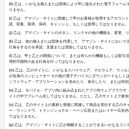
(h) 乙は、いかなる個人または団体により甲に提出された電子フォー
りません。
(i) 乙は、アマゾン・サイトに関連して甲のお客様が使用するアカウ
請、収集、取得、保存、キャッシュ、もしくは使用してはなりません。
(j) 乙は、アマゾン・サイトのボタン、リンクその他の機能を、変更
(k) 乙は、他の個人または団体を代理して、アマゾン・サイトにおい
行為をするのを承認、支援または奨励してはなりません。
(l) 乙は、甲と乙との関係について、または何らかの機能もしくは取
理的可能性のある行為を行ってはなりません。
(m) 乙は、乙のサイトに、いかなるスパイウェア、マルウェア、ウィ
が自身のコンピューター その他の電子デバイスにダウンロードもしく
ソフトウェア・アプリケーションを含めたり、表示したり、または特別
(n) 乙は、モバイル・アプリ内に組み込まれたアプリ内ウェブブラウザ
イトの中でフレーム化してはなりません。ただし、乙のサイト上で参加
(o) 乙は、乙のサイト上の素材と密接に関連して商品を宣伝する乙の
ー・ウィンドウ、トランジショナル・ページ広告またはレイヤー広告内
てはなりません。
(p) 乙は、アマゾン・サイトに乙が掲載することができるいかなるコ