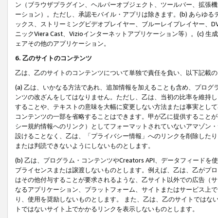
ン（ブラウザプラグイン、ヘルパーオブジェクト、ツールバー、拡張機
ーション）。ただし、承認モバイル・アプリは除きます。(b) あらゆ
ックス、ストリーミングビデオプレイヤー、ブルーレイプレイヤー、DVDプ
ニックViera Cast、Vizioインターネットアプリケーション等）。(
ェアその他のアプリケーション。
6. 乙のサイトのコンテンツ
乙は、乙のサイトのコンテンツについて単独で責任を負い、以下記載の
(a) 乙は、いかなる方法であれ、追加情報を加えることも含め、プロ
ンツの改ざんをしてはなりません。ただし、乙は、当初の比率を維持し
することや、テキストの意味を大幅に変更しない方法または事実として
コンテンツの一部を省略することはできます。甲が乙に提供することが
シー規約情報へのリンク）としてフォーマットされていないアマゾン・
設けることなく、乙は、「プライバシー情報」へのリンクを削除したり
または判読できないようにしないものとします。
(b) 乙は、プログラム・コンテンツやCreators API、データフ
ブライセンスまたは譲渡しないものとします。例えば、乙は、乙がプロ
はその他付与することが要求されるような、乙サイト以外での広告（サ
なるアプリケーション、プラットフォーム、サイトまたはサービス上で
り、使用を奨励しないものとします。 また、乙は、乙のサイトではな
トではないサイト上でかかるリンクを表示しないものとします。