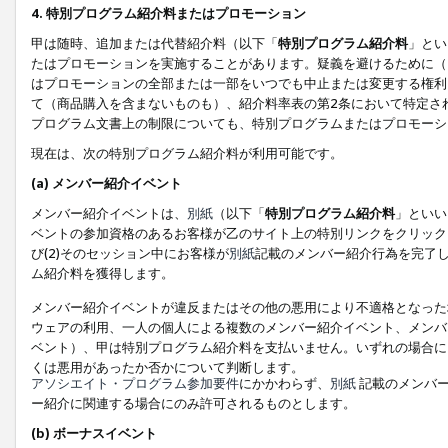
4. 特別プログラム紹介料またはプロモーション
甲は随時、追加または代替紹介料（以下「
特別プログラム紹介料
」とい
たはプロモーションを実施することがあります。疑義を避けるために（
はプロモーションの全部または一部をいつでも中止または変更する権利
て（商品購入を含まないものも）、紹介料率表の第2条において特定さ
プログラム文書上の制限についても、特別プログラムまたはプロモーシ
現在は、次の特別プログラム紹介料が利用可能です。
(a) メンバー紹介イベント
メンバー紹介イベントは、
別紙
（以下「
特別プログラム紹介料
」といい
ベントの参加資格のあるお客様が乙のサイト上の特別リンクをクリック
び(2)そのセッション中にお客様が
別紙
記載のメンバー紹介行為を完了
ム紹介料を獲得します。
メンバー紹介イベントが違反またはその他の悪用により不適格となった
ウェアの利用、一人の個人による複数のメンバー紹介イベント、メンバ
ベント）、甲は特別プログラム紹介料を支払いません。いずれの場合に
くは悪用があったか否かについて判断します。
アソシエイト・プログラム参加要件
にかかわらず、
別紙
記載のメンバー
ー紹介に関連する場合にのみ許可されるものとします。
(b) ボーナスイベント