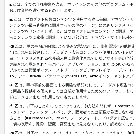
ii. 乙は、全ての仕様書類を含め、本ライセンスその他のプログラム
および資料を遵守するものとします。
iii. 乙は、プロダクト広告コンテンツを使用する際は毎回、アマゾ
ンテンツが最も直接的に関連するその他のページ）にのみリンクさせる
ンテンツをリンクさせず、またはプロダクト広告コンテンツに関連して
告コンテンツに密接に関連していない部分は、アマゾン・サイト以外の
(d) 乙は、甲の事前の書面による明確な承諾なしに、携帯電話その他
たはこれらに関連して、プロダクト広告コンテンツを使用しないものと
由してアクセスされる携帯端末用に最適化されていないサイト等の当該端
定義される承認されたモバイル・アプリケーション、または(3)いか
ブルまたは衛星ボックス、ストリーミングビデオプレイヤー、ブルーレイ
TV、ソニーBravia、パナソニックViera Cast、Vizioインター
(e) 乙は、甲の事前の書面による明確な承諾なしに、プロダクト広告
で商品を提供する個人もしくは企業が使用するためのソフトウェアもしくはその
ドにアクセスまたは利用しないものとします。
(f) 乙は、以下のことをしてはいけません。(i)方法を問わず、Creator
レクトマーケティング、スパミング、販売者または顧客が希望しない連
ること、(iii)Creators API、PA API、データフィード、プ
一切の表示を、削除、隠蔽、変更または見えなくしたり、読めなくした
(g) 乙は、以下のことをしたり、またはしようとしてはいけません。(