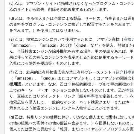
(c) 乙は、アマゾン・サイトに掲載されなくなったプログラム・コン
乙のサイトから除去、削除その他破棄するものとします。
(d) 乙は、ある個人または企業による製品、サービス、当事者または
の資料をプログラム・コンテンツに接近して配置することを含みます。
を含みます。）を使用してはなりません。
(e) 乙は、検索エンジンにおいて使用するために、アマゾン商標（
商標
「ammazon」、「amaozn」および「kindel」など）を購入
ん。当該検索エンジンが除外機能を有する場合、甲の要請があれば、甲
果に伴って乙の宣伝コンテンツを表示させるために使用するキーワード
入札による除外を要請等）ものとします。
(f) 乙は、結果的に有料検索広告が禁止有料プレースメント（
紹介料率
（「amazon」、「Kindle」またはアマゾンもしくはアマゾンの
標用語
」といいます。なお、乙は非包括的商標テーブルで甲の商標の非
上でのキーワード・オークションに参加しないものとします。乙が
本規
り、直接またはリダイレクト・リンク（
紹介料率表
で定義します。）を
検索広告を購入して、一般的なインターネット検索クエリーまたはキー
示されるよう検索エンジンにリンクを入稿することができます。
(g) 乙は、特別リンクの使用に伴い、いかなる個人または団体に対し
の他の組織への寄付その他の便益を含みます。）を提供しないものとし
個人または団体に奨励する「報奨」またはロイヤルティプログラムを実