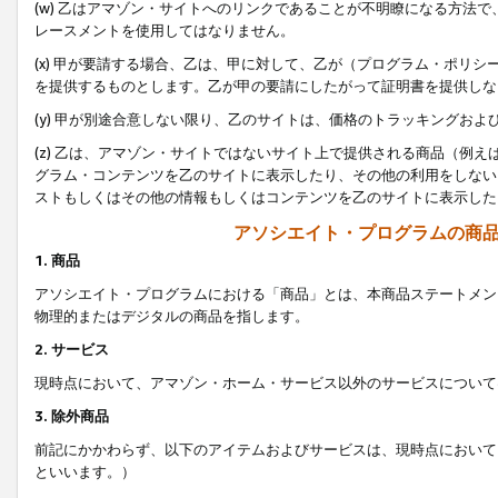
(w) 乙はアマゾン・サイトへのリンクであることが不明瞭になる方法
レースメントを使用してはなりません。
(x) 甲が要請する場合、乙は、甲に対して、乙が（プログラム・ポリ
を提供するものとします。乙が甲の要請にしたがって証明書を提供しな
(y) 甲が別途合意しない限り、乙のサイトは、価格のトラッキングお
(z) 乙は、アマゾン・サイトではないサイト上で提供される商品（例
グラム・コンテンツを乙のサイトに表示したり、その他の利用をしない
ストもしくはその他の情報もしくはコンテンツを乙のサイトに表示した
アソシエイト・プログラムの商
1. 商品
アソシエイト・プログラムにおける「商品」とは、本商品ステートメン
物理的またはデジタルの商品を指します。
2. サービス
現時点において、アマゾン・ホーム・サービス以外のサービスについて
3. 除外商品
前記にかかわらず、以下のアイテムおよびサービスは、現時点において
といいます。）