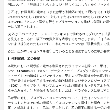
例において、「詳細はこちら」および「詳しくはこちら」をクリックす
(j) 乙は、仕様書類に定める（または甲が別途乙に対して通知する）
Creators APIもしくはPA APIに対してまたはCreators APIもしく
はPA APIにリクエスト送信を行うアプリケーションを作成し公開し
ーにも適用されます。
(k) 乙が乙のアプリケーション上でテキストで構成されるプロダクト
と見えるところに、以下の免責文言を表示するものとします。「［「本
ンにより提供されたものです。これらのコンテンツは「現状有姿」で提
乙は、乙が本ライセンスを遵守していることを確認するために甲が要求
3. 権利留保、乙の提案
本規約において明示的に定める制限されたライセンスを除いて、甲は、
ンツ、Creators API、PA API、データフィード、プロダクト
ト・サイト上の情報およびマテリアル、甲および甲の関連会社の商標お
て甲が提供または使用するその他の知的財産およびテクノロジー（アプ
（SDK）、ライブラリ、サンプルコードおよび関連するマテリアルを
権を含みます。）を留保するものとし、乙は、本ライセンスに基づきこ
乙が甲に対し、プログラム・コンテンツについて、またはアソシエイト
テキストまたはその他の情報もしくはコンテンツを提供した場合、また
案
」と総称します。）、乙は、甲に対して、乙の提案に関する一切の権