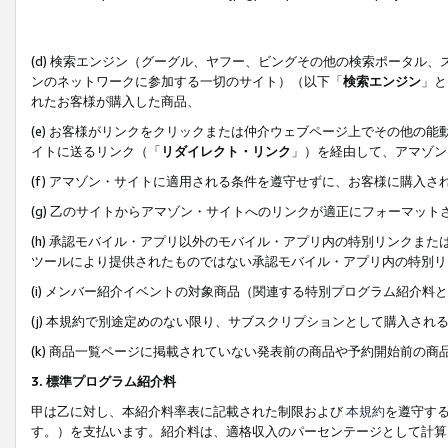
(d) 検索エンジン（グーグル、ヤフー、ビングその他の検索ポータル
ンのネットワークに参加する一切のサイト）（以下「
検索エンジン
」と
れたお客様が購入した商品、
(e) お客様がリンクをクリックまたは仲介ウェブページ上でその他の
イトに送るリンク（「
リダイレクト・リンク
」）を経由して、アマゾン
(f) アマゾン・サイトに適用される条件を遵守せずに、お客様に購入さ
(g) 乙のサイトからアマゾン・サイトへのリンクが適正にフォーマッ
(h) 承認モバイル・アプリ以外のモバイル・アプリ内の特別リンクまたはC
ツールにより提供されたものではない承認モバイル・アプリ内の特別リ
(i) メンバー紹介イベントの対象商品（関連する特別プログラム紹介料と
(j) 本規約で別途定めのない限り、サブスクリプションとして購入され
(k) 商品一覧ページに掲載されていない発表前の商品や予約開始前の商
3. 標準プログラム紹介料
甲は乙に対し、本紹介料率表に記載された制限および
本規約
を遵守す
す。）を支払います。紹介料は、適格収入のパーセンテージとして計算