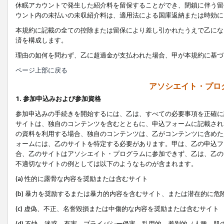
休眠アカウントで発生した紹介料を留保することができ、閉鎖に伴う留
ウント内の未払いの未収紹介料は、適用法による国庫返納または時効に
本規約に記載の全ての控除または留保により差し引かれたうえで乙にな
済を構成します。
理由の如何を問わず、乙に超過金が支払われた場合、甲が本規約に基づ
ページ上部に戻る
アソシエイト・プロ
1. 参加申込みおよび参加資格
参加申込みの手続きを開始するには、乙は、すべての必要事項を正確に
サイトは、独自のコンテンツを含むとともに、申込フォームに記載され
の資料を利用する場合、独自のコンテンツは、乙がコンテンツに含めた
ォームには、乙のサイトを特定する必要があります。甲は、乙の申込フ
合、乙のサイトはアソシエイト・プログラムに参加できず、乙は、乙の
不適切なサイトの例としては以下のようなものが含まれます。
(a) 性的に露骨な内容を奨励または含むサイト
(b) 暴力を奨励するまたは暴力的内容を含むサイト、または潜在的に
(c) 虚偽、不正、名誉毀損または中傷的な内容を奨励または含むサイト
(d) 不快、迷惑、有害、プライバシー侵害、乱用的、差別的（人種、