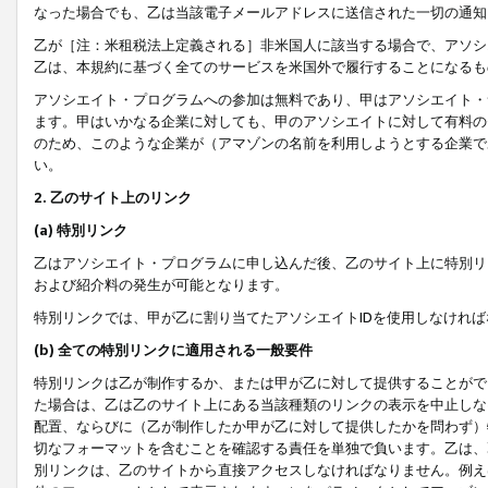
なった場合でも、乙は当該電子メールアドレスに送信された一切の通知
乙が［注：米租税法上定義される］非米国人に該当する場合で、アソシ
乙は、本規約に基づく全てのサービスを米国外で履行することになるも
アソシエイト・プログラムへの参加は無料であり、甲はアソシエイト・
ます。甲はいかなる企業に対しても、甲のアソシエイトに対して有料の
のため、このような企業が（アマゾンの名前を利用しようとする企業で
い。
2. 乙のサイト上のリンク
(a) 特別リンク
乙はアソシエイト・プログラムに申し込んだ後、乙のサイト上に特別リ
および紹介料の発生が可能となります。
特別リンクでは、甲が乙に割り当てたアソシエイトIDを使用しなけれ
(b) 全ての特別リンクに適用される一般要件
特別リンクは乙が制作するか、または甲が乙に対して提供することがで
た場合は、乙は乙のサイト上にある当該種類のリンクの表示を中止しな
配置、ならびに（乙が制作したか甲が乙に対して提供したかを問わず）
切なフォーマットを含むことを確認する責任を単独で負います。乙は、
別リンクは、乙のサイトから直接アクセスしなければなりません。例えば、