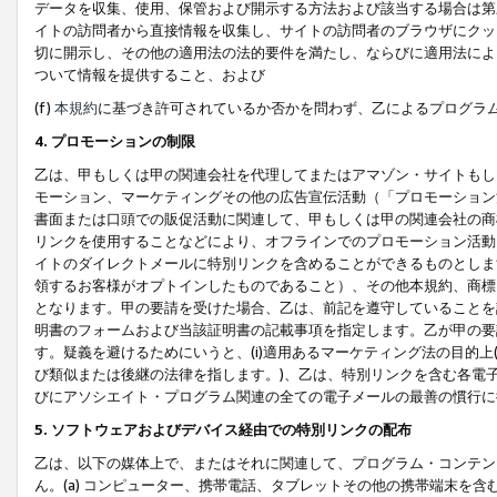
データを収集、使用、保管および開示する方法および該当する場合は第
イトの訪問者から直接情報を収集し、サイトの訪問者のブラウザにクッ
切に開示し、その他の適用法の法的要件を満たし、ならびに適用法によ
ついて情報を提供すること、および
(f)
本規約
に基づき許可されているか否かを問わず、乙によるプログラ
4. プロモーションの制限
乙は、甲もしくは甲の関連会社を代理してまたはアマゾン・サイトもし
モーション、マーケティングその他の広告宣伝活動（「プロモーション
書面または口頭での販促活動に関連して、甲もしくは甲の関連会社の商
リンクを使用することなどにより、オフラインでのプロモーション活動
イトのダイレクトメールに特別リンクを含めることができるものとしま
領するお客様がオプトインしたものであること）、その他本規約、商標
となります。甲の要請を受けた場合、乙は、前記を遵守していることを
明書のフォームおよび当該証明書の記載事項を指定します。乙が甲の要
す。疑義を避けるためにいうと、(i)適用あるマーケティング法の目的上(例
び類似または後継の法律を指します。)、乙は、特別リンクを含む各電子
びにアソシエイト・プログラム関連の全ての電子メールの最善の慣行に
5. ソフトウェアおよびデバイス経由での特別リンクの配布
乙は、以下の媒体上で、またはそれに関連して、プログラム・コンテン
ん。(a) コンピューター、携帯電話、タブレットその他の携帯端末を