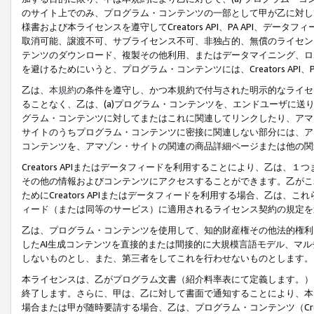
のサイト上でのみ、プログラム・コンテンツの一部として甲が乙に対し
様書および本ライセンスを遵守してCreators API、PA API、
取消可能、譲渡不可、サブライセンス不可、非独占的、無償のライセン
テンツのダウンロード、複製その他利用、またはデータマイニング、ロ
を避けるためにいうと、プログラム・コンテンツには、Creators AP
乙は、
本規約
の条件を遵守し、かつ本規約で付与された明示的なライセ
ることなく、乙は、(a)プログラム・コンテンツを、エンドユーザに
グラム・コンテンツに対してまたはこれに関連してリンクしたり、アマ
サイトのうちプログラム・コンテンツに密接に関連しない部分には、ア
コンテンツを、アマゾン・サイトの関連の商品詳細ページまたは他の関
Creators APIまたはデータフィードを利用することにより、乙は、
その他の情報およびコンテンツにアクセスすることができます。乙がこ
ためにCreators APIまたはデータフィードを利用する場合、乙は、こ
ィード（または同等のサービス）に適用されるライセンス契約の規定を
乙は、プログラム・コンテンツを使用して、知的財産権その他法的権利
したAI生成コンテンツを直接的または間接的に大規模言語モデル、マ
しないものとし、また、第三者をしてこれを行わせないものとします。
本ライセンスは、乙がプログラム文書（紹介料率表にて定義します。）
終了します。さらに、甲は、乙に対して書面で通知することにより、本
場合または甲が随時要請する場合、乙は、プログラム・コンテンツ（Cre