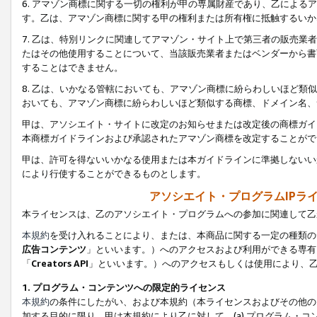
6. アマゾン商標に関する一切の権利が甲の専属財産であり、乙によ
す。乙は、アマゾン商標に関する甲の権利または所有権に抵触するいか
7. 乙は、特別リンクに関連してアマゾン・サイト上で第三者の販売
たはその他使用することについて、当該販売業者またはベンダーから書
することはできません。
8. 乙は、いかなる管轄においても、アマゾン商標に紛らわしいほど
おいても、アマゾン商標に紛らわしいほど類似する商標、ドメイン名、
甲は、アソシエイト・サイトに改定のお知らせまたは改定後の商標ガイ
本商標ガイドラインおよび承認されたアマゾン商標を改定することがで
甲は、許可を得ないいかなる使用または本ガイドラインに準拠しないい
により行使することができるものとします。
アソシエイト・プログラムIPラ
本ライセンスは、乙のアソシエイト・プログラムへの参加に関連して乙
本規約
を受け入れることにより、または、本商品に関する一定の種類の
広告コンテンツ
」といいます。）へのアクセスおよび利用ができる専有
「
Creators API
」といいます。）へのアクセスもしくは使用により、
1. プログラム・コンテンツへの限定的ライセンス
本規約
の条件にしたがい、および本規約（本ライセンスおよびその他の
加する目的に限り、甲は本規約により乙に対して、(a) プログラム・コ