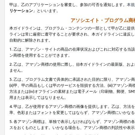
甲は、乙のアプリケーションを審査し、参加の可否を通知します。
本規
リケーション
」といいます。
アソシエイト・プログラム商
本ガイドラインは、プログラム・コンテンツの一部として甲が乙に提供
ラインは常に厳密に遵守することが要求され、本ガイドラインに違反し
自動的に解除されます。
1. 乙は、アマゾン・サイトの商品の在庫状況およびこれに対応する
ン商標を使用することができます。
2. 乙は、アマゾン商標の使用に際し、(i)本ガイドラインの最新版、およ
ません。
3. 乙は、プログラム文書で具体的に承認された目的に限り、アマゾン
(ii)甲、甲の商品もしくは甲のサービスを毀損する方法、(iii)アマ
方法または(iv)オフラインの素材または電子メール（印刷物、郵便、S
用または表示してはなりません。
4. 甲は、乙が使用するアマゾン商標の画像を提供します。乙は、方
率、色彩またはフォントを変更してはならず、アマゾン商標にいかなる
5. 各アマゾン商標は、単独で表示しなければならず、アマゾン商標
スをおくものとします。いかなる場合も、アマゾン商標の判読性や表示