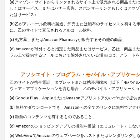
(a)アマゾン・サイトからリンクされるサイト上で販売される商品またはサ
しくはサービス、またはバナー広告、スポンサーリンクもしくはアマゾ
たはサービス）、
(b)乙がアルコール飲料の製造、卸売または頒布のライセンスを有す
に、乙のサイトで宣伝されるアルコール飲料、
(c) 処方薬、またはAmazon Pharmacyが販売するその他の商品、
(d) Amazonが除外すると指定した商品またはサービス。乙は、商品また
ラル上で提供するツールにおいて除外されている場合には、アラートを
アソシエイト・プログラム・モバイル・アプリケー
乙のサイトが携帯電話、タブレットまたは携帯用端末（以下「
モバイル
ウェア・アプリケーションを含む場合、乙のモバイル・アプリケーショ
(a) Google Play、AppleまたはAmazonアプリストアのいずれかで
(b) 無料でダウンロードでき、Amazonへの全てのリンクに無料でアク
(c) 独自のコンテンツを有するものであること、
(d) Amazonのショッピングアプリの機能を模倣（エミュレート）しな
(e) WebViewでAmazonのウェブページをホストまたはレンダリング