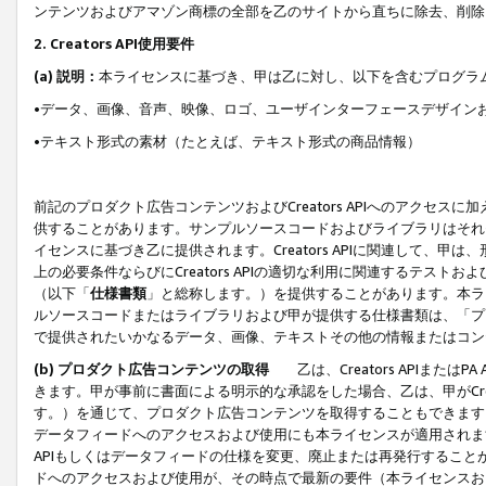
ンテンツおよびアマゾン商標の全部を乙のサイトから直ちに除去、削除
2. Creators API使用要件
(a) 説明：
本ライセンスに基づき、甲は乙に対し、以下を含むプログラ
•データ、画像、音声、映像、ロゴ、ユーザインターフェースデザイン
•テキスト形式の素材（たとえば、テキスト形式の商品情報）
前記のプロダクト広告コンテンツおよびCreators APIへのアクセスに
供することがあります。サンプルソースコードおよびライブラリはそれ
イセンスに基づき乙に提供されます。Creators APIに関連して
上の必要条件ならびにCreators APIの適切な利用に関連するテ
（以下「
仕様書類
」と総称します。）を提供することがあります。本ラ
ルソースコードまたはライブラリおよび甲が提供する仕様書類は、「プ
で提供されたいかなるデータ、画像、テキストその他の情報またはコン
(b) プロダクト広告コンテンツの取得
乙は、Creators APIま
きます。甲が事前に書面による明示的な承認をした場合、乙は、甲がCreator
す。）を通じて、プロダクト広告コンテンツを取得することもできます
データフィードへのアクセスおよび使用にも本ライセンスが適用されます。乙は
APIもしくはデータフィードの仕様を変更、廃止または再発行することがで
ドへのアクセスおよび使用が、その時点で最新の要件（本ライセンスお