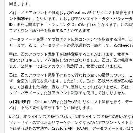
同意します。
乙は、乙のアカウントの識別およびCreators APIにリクエスト送
ント識別子
）」といいます。）およびアソシエイト・タグ・パラメータ（
ID」または関連する「トラッキングID」のいずれかとなります。）の両方
てアカウント識別子を取得することができます
データフィードを通じてプロダクト広告コンテンツを取得する場合、乙は、Cre
とします。乙は、データフィードの承認過程の一部として、乙のFeeds
甲は、乙のアカウント識別子を随時変更することがあります。秘密キー
密およびセキュリティを維持しなければなりません。乙は、乙の秘密キ
せん。公開キーであるアカウント識別子は、秘密ではありません。
乙は、乙のアカウント識別子のもとで行われる全ての活動について、こ
ず、全面的に責任を負います。したがって、乙は、乙以外の者が乙の秘
もしくは盗まれた場合、直ちに甲に連絡しなければなりません。乙は、
タグ・パラメータまたはアカウント識別子を使用してはなりません。
(c) 利用要件
Creators APIまたはPA APIにリクエスト送信を
乙は、下記の要件を遵守することに同意します。
i. 乙は、本ライセンスの条件に従いかつ本ライセンスの条件の明示的
ゾン・サイトの宣伝およびマーケティングならびにアマゾン・サイト上
たはそれ以外の方法で、Creators API、PA API、データフィー