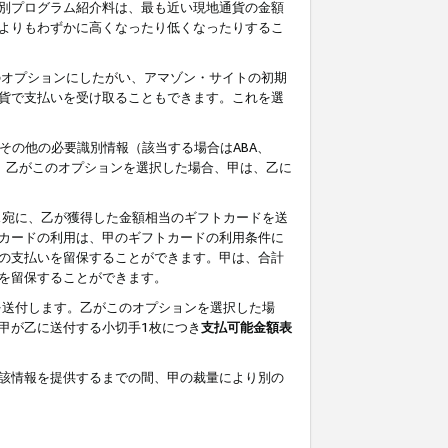
別プログラム紹介料は、最も近い現地通貨の金額
よりもわずかに高くなったり低くなったりするこ
のオプションにしたがい、アマゾン・サイトの初期
貨で支払いを受け取ることもできます。これを選
その他の必要識別情報（該当する場合はABA、
す。乙がこのオプションを選択した場合、甲は、乙に
ス宛に、乙が獲得した金額相当のギフトカードを送
カードの利用は、甲のギフトカードの利用条件に
の支払いを留保することができます。甲は、合計
を留保することができます。
を送付します。乙がこのオプションを選択した場
甲が乙に送付する小切手1枚につき
支払可能金額表
該情報を提供するまでの間、甲の裁量により別の