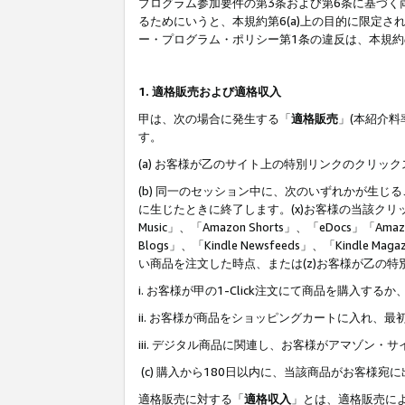
プログラム参加要件の第3条および第6条に基づく
るためにいうと、本規約第6(a)上の目的に限定
ー・プログラム・ポリシー第1条の違反は、本規
1. 適格販売および適格収入
甲は、次の場合に発生する「
適格販売
」(本紹介
す。
(a) お客様が乙のサイト上の特別リンクのクリッ
(b) 同一のセッション中に、次のいずれかが生
に生じたときに終了します。(x)お客様の当該クリ
Music」、「Amazon Shorts」、「eDocs」「Ama
Blogs」、「Kindle Newsfeeds」、「Ki
い商品を注文した時点、または(z)お客様が乙の
i. お客様が甲の1-Click注文にて商品を購入するか
ii. お客様が商品をショッピングカートに入れ
iii. デジタル商品に関連し、お客様がアマゾ
(c) 購入から180日以内に、当該商品がお客
適格販売に対する「
適格収入
」とは、適格販売に