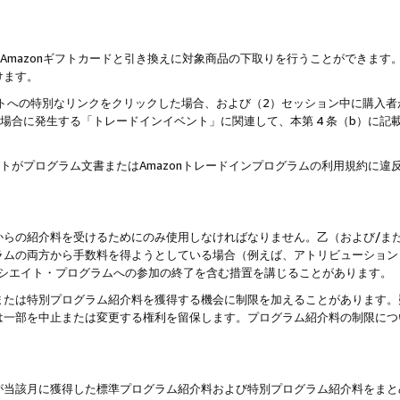
はAmazonギフトカードと引き換えに対象商品の下取りを行うことができま
けます。
サイトへの特別なリンクをクリックした場合、および（2）セッション中に購入
た場合に発生する「トレードインイベント」に関連して、本第 4 条（b）に
ントがプログラム文書またはAmazonトレードインプログラムの利用規約に
。
からの紹介料を受けるためにのみ使用しなければなりません。乙（および/ま
ラムの両方から手数料を得ようとしている場合（例えば、アトリビューション
ソシエイト・プログラムへの参加の終了を含む措置を講じることがあります。
または特別プログラム紹介料を獲得する機会に制限を加えることがあります。
は一部を中止または変更する権利を留保します。プログラム紹介料の制限につ
が当該月に獲得した標準プログラム紹介料および特別プログラム紹介料をまと