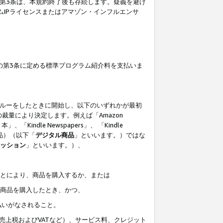
の第3条は、本規約終了後も存続します。疑義を避け
ムIPライセンスまたはアマゾン・インフルエンサ
の第3条に定める標準プログラム紹介料を支払いま
スルーをしたときに開始し、以下のいずれかが最初
裁量により決定します。例えば「Amazon
」、「Kindle Newspapers」、 「Kindle
は商品）（以下「
デジタル商品
」といいます。）ではな
ッション
」といいます。）、
ことにより、商品を購入するか、または
該商品を購入したとき、かつ、
払いがなされること。
売上税およびVATなど）、サービス料、クレジット