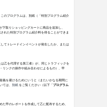
す。このプログラムは、別紙（「特別プログラム紹介
者が下取りショッピングカートに商品を追加し、
記載された特別プログラム紹介料を得ることができま
違反してトレードインイベントが発生したか、または
たは乙を代理する第三者）が、同じトラフィックを
・リンクの操作や組み合わせによるもの）、甲
疑義を避けるためにいうと（またいかなる期間に
いては、
別紙
をご覧ください（以下「
プログラム
めた甲のレポートを作成して乙に配布するため、