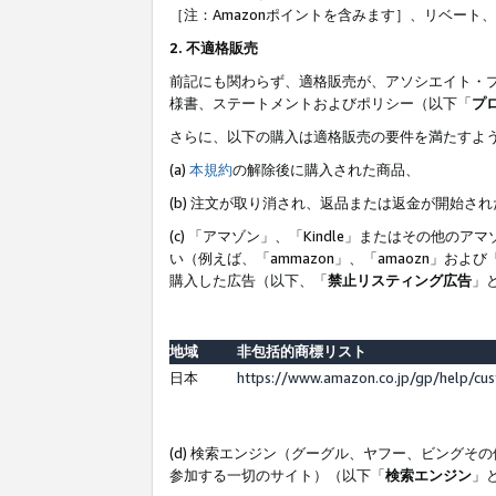
［注：Amazonポイントを含みます］、リベー
2. 不適格販売
前記にも関わらず、適格販売が、アソシエイト・
様書、ステートメントおよびポリシー（以下「
プ
さらに、以下の購入は適格販売の要件を満たすよ
(a)
本規約
の解除後に購入された商品、
(b) 注文が取り消され、返品または返金が開始さ
(c) 「アマゾン」、「Kindle」またはその
い（例えば、「ammazon」、「amaozn」お
購入した広告（以下、「
禁止リスティング広告
」
地域
非包括的商標リスト
日本
https://www.amazon.co.jp/gp/help/cu
(d) 検索エンジン（グーグル、ヤフー、ビング
参加する一切のサイト）（以下「
検索エンジン
」