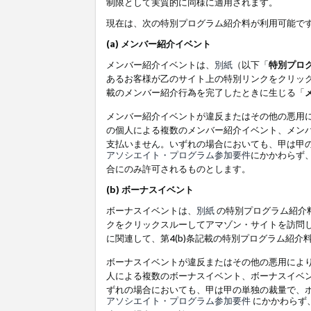
制限として実質的に同様に適用されます。
現在は、次の特別プログラム紹介料が利用可能で
(a) メンバー紹介イベント
メンバー紹介イベントは、
別紙
（以下「
特別プロ
あるお客様が乙のサイト上の特別リンクをクリック
載のメンバー紹介行為を完了したときに生じる「
メンバー紹介イベントが違反またはその他の悪用
の個人による複数のメンバー紹介イベント、メン
支払いません。いずれの場合においても、甲は甲
アソシエイト・プログラム参加要件
にかかわらず
合にのみ許可されるものとします。
(b) ボーナスイベント
ボーナスイベントは、
別紙
の特別プログラム紹介料
クをクリックスルーしてアマゾン・サイトを訪問し
に関連して、第4(b)条記載の特別プログラム紹介
ボーナスイベントが違反またはその他の悪用によ
人による複数のボーナスイベント、ボーナスイベ
ずれの場合においても、甲は甲の単独の裁量で、
アソシエイト・プログラム参加要件
にかかわらず