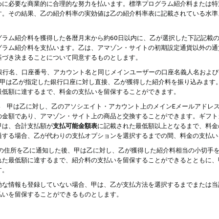
めに必要な商業的に合理的な努力を払います。標準プログラム紹介料または特
す。その結果、乙の紹介料率の実効値は乙の紹介料率表に記載されている水準
グラム紹介料を獲得した各暦月末から約60日以内に、乙が選択した下記記載
グラム紹介料を支払います。乙は、アマゾン・サイトの初期設定通貨以外の通
基づき決まることについて同意するものとします。
行名、口座番号、アカウント名と同じメインユーザーの口座名義人名および
より、甲は乙が指定した銀行口座に対し直接、乙が獲得した紹介料を振り込みま
最低額に達するまで、料金の支払いを留保することができます。
払い 甲は乙に対し、乙のアソシエイト・アカウント上のメインEメールアドレ
の金額であり、アマゾン・サイト上の商品と交換することができます。ギフト
甲は、合計支払額が
支払可能金額表
に記載された最低額以上となるまで、料金
過する場合、乙が代わりの支払オプションを選択するまでの間、料金の支払い
の住所を乙に通知した後、甲は乙に対し、乙が獲得した紹介料相当の小切手
れた最低額に達するまで、紹介料の支払いを留保することができるとともに、
す。
効な情報も登録していない場合、甲は、乙が支払方法を選択するまでまたは当
払いを留保することができるものとします。