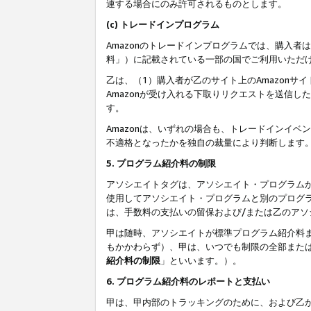
連する場合にのみ許可されるものとします。
(c) トレードインプログラム
Amazonのトレードインプログラムでは、購入者
料」）に記載されている一部の国でご利用いただ
乙は、（1）購入者が乙のサイト上のAmazon
Amazonが受け入れる下取りリクエストを送信し
す。
Amazonは、いずれの場合も、トレードインイベ
不適格となったかを独自の裁量により判断します
5. プログラム紹介料の制限
アソシエイトタグは、アソシエイト・プログラム
使用してアソシエイト・プログラムと別のプログ
は、手数料の支払いの留保および/または乙のア
甲は随時、アソシエイトが標準プログラム紹介料
もかかわらず）、甲は、いつでも制限の全部また
紹介料の制限
」といいます。）。
6. プログラム紹介料のレポートと支払い
甲は、甲内部のトラッキングのために、および乙