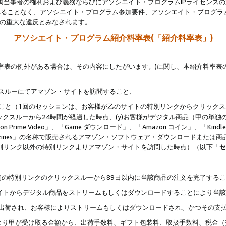
両当事者の権利および義務ならびにアソシエイト・プログラムIPライセンス
されることなく、アソシエイト・プログラム参加要件、アソシエイト・プログラ
約の重大な違反とみなされます。
アソシエイト・プログラム紹介料率表(「紹介料率表」)
料率表の例外がある場合は、その内容にしたがいます。)に関し、本紹介料率表
クスルーにてアマゾン・サイトを訪問すること、
じること（1回のセッションは、お客様が乙のサイトの特別リンクからクリック
ックスルーから24時間が経過した時点、(y)お客様がデジタル商品（甲の単独の
zon Prime Video」、「Game ダウンロード」、「Amazon コイン」、「Kindle 本
ndle Magazines」の名称で販売されるアマゾン・ソフトウェア・ダウンロードまた
特別リンク以外の特別リンクよりアマゾン・サイトを訪問した時点）（以下「
セ
、
、最初の特別リンクのクリックスルーから89日以内に当該商品の注文を完了する
ン・サイトからデジタル商品をストリームもしくはダウンロードすることにより当
様宛に出荷され、お客様によりストリームもしくはダウンロードされ、かつその支
より甲が受け取る金額から、出荷手数料、ギフト包装料、取扱手数料、税金（