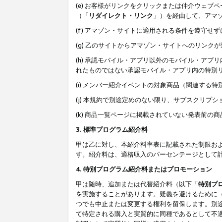
(e) お客様がリンクをクリックまたは仲介ウェ
（「
リダイレクト・リンク
」）を経由して、アマ
(f) アマゾン・サイトに適用される条件を遵守せ
(g) 乙のサイトからアマゾン・サイトへのリン
(h) 承認モバイル・アプリ以外のモバイル・アプリ
れたものではない承認モバイル・アプリ内の特別
(i) メンバー紹介イベントの対象商品（関連する
(j) 本規約で別途定めのない限り、サブスクリプ
(k) 商品一覧ページに掲載されていない発表前の
3. 標準プログラム紹介料
甲は乙に対し、本紹介料率表に記載された制限お
す。紹介料は、適格収入のパーセンテージとして
4. 特別プログラム紹介料またはプロモーション
甲は随時、追加または代替紹介料（以下「
特別プ
を実施することがあります。疑義を避けるために
つでも中止または変更する権利を留保します。別
て特定される購入と実質的に同種であるとして不