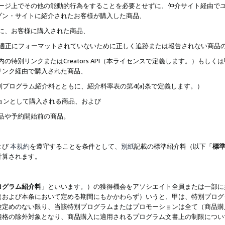
ブページ上でその他の能動的行為をすることを必要とせずに、仲介サイト経由で
ゾン・サイトに紹介されたお客様が購入した商品、
ずに、お客様に購入された商品、
クが適正にフォーマットされていないために正しく追跡または報告されない商品
内の特別リンクまたはCreators API（本ライセンスで定義します。）も
リンク経由で購入された商品、
特別プログラム紹介料とともに、紹介料率表の第4(a)条で定義します。）
ションとして購入される商品、および
商品や予約開始前の商品。
よび
本規約
を遵守することを条件として、
別紙
記載の標準紹介料（以下「
標
計算されます。
ログラム紹介料
」といいます。）の獲得機会をアソシエイト全員または一部に
（および本条において定める期間にもかかわらず）いうと、甲は、特別プログ
途定めのない限り、当該特別プログラムまたはプロモーションは全て（商品購
適格の除外対象となり、商品購入に適用されるプログラム文書上の制限につい