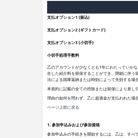
支払オプション1 (振込)
支払オプション2 (ギフトカード)
支払オプション3 (小切手)
小切手処理手数料
乙のアカウントが少なくとも1年にわたっていか
生した紹介料を留保することができ、閉鎖に伴う
法による国庫返納または時効によって失効する場
本規約に記載の全ての控除または留保により差し
理由の如何を問わず、乙に超過金が支払われた場
ページ上部に戻る
1. 参加申込みおよび参加資格
参加申込みの手続きを開始するには、乙は、すべ