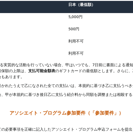
日本（最低額）
5,000円
500円
利用不可
利用不可
なる実質的な活動を行っていない場合、甲はいつでも、7日前に書面による通
留保額の上限は、
支払可能金額表
のギフトカードの最低額とします。さらに、
合もあります。
引かれたうえで乙になされた全ての支払いは、本規約に基づき乙に支払うべき
合、甲が本規約に基づき後日乙に支払う紹介料から同額を調整または相殺する
アソシエイト・プログラム参加要件（「参加要件」）
ての必要事項を正確に記入したアソシエイト・プログラム申込フォームを提出