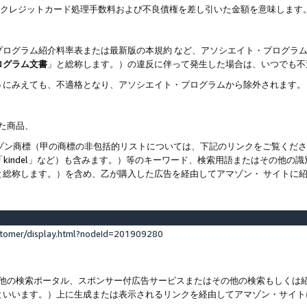
ト、クレジットカード処理手数料および不良債権を差し引いた金額を意味します
プログラム紹介料率表または最新版の本規約 など、アソシエイト・プログラ
ログラム文書
」と総称します。）の違反に伴って発生した場合は、いつでも不
うにみえても、不適格となり、アソシエイト・プログラムから除外されます。
れた商品、
他のアマゾン商標（甲の商標の非包括的リストについては、下記のリンクをご覧く
よび「kindel」など）も含みます。）等のキーワード、検索用語またはその
と総称します。）を含め、乙が購入した広告を経由してアマゾン・ サイトに
stomer/display.html?nodeId=201909280
その他の検索ポータル、スポンサー付広告サービスまたはその他の検索もしく
といいます。）上に生成または表示されるリンクを経由してアマゾン・サイト