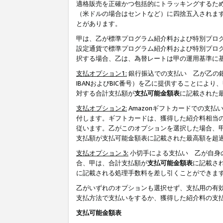
適格販売を正確かつ包括的にトラッキングするた
（米ドルの場合はセントなど）に四捨五入されま
とがあります。
甲は、乙が標準プログラム紹介料および特別プロ
設定通貨で標準プログラム紹介料および特別プロ
択する場合、乙は、為替レートは甲の運用基準に
支払オプション1:
銀行振込での支払い 乙が乙の銀
IBANおよびBIC番号）を乙に提供することに
対する合計支払額が
支払可能金額表
に記載された
支払オプション2:
Amazonギフトカードでの支
付します。ギフトカードは、獲得した紹介料相当
従います。乙がこのオプションを選択した場合、
支払額が支払可能金額表に記載された最高額を超
支払オプション 3:
小切手による支払い 乙が自身
合、甲は、合計支払額が
支払可能金額表
に記載さ
に記載される処理手数料を差し引くことができま
乙がいずれのオプションも選択せず、支払用の有
支払方法で支払いをするか、獲得した紹介料の支
支払可能金額表