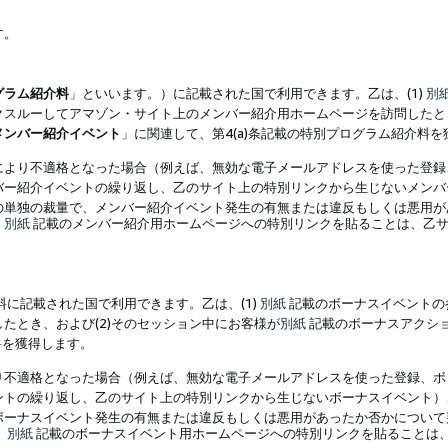
す。
グラム紹介料
」といいます。）に記載された国で利用できます。乙は、(1)
別
スルーしてアマゾン・サイト上のメンバー紹介用ホームページを訪問したとき
メンバー紹介イベント
」に関連して、第4(a)条記載の特別プログラム紹介料
により不適格となった場合（例えば、無効な電子メールアドレスを使った登録
バー紹介イベントの繰り返し、乙のサイト上の特別リンクから生じないメンバ
の単独の裁量で、メンバー紹介イベント発生の有無または違反もしくは悪用が
、
別紙
記載のメンバー紹介用ホームページへの特別リンクを貼ることは、乙サ
に記載された国で利用できます。乙は、(1)
別紙
記載のボーナスイベントの
たとき、および(2)そのセッション中にお客様が
別紙
記載のボーナスアクシ
料を獲得します。
り不適格となった場合（例えば、無効な電子メールアドレスを使った登録、ボ
ントの繰り返し、乙のサイト上の特別リンクから生じないボーナスイベント）
ボーナスイベント発生の有無または違反もしくは悪用があったか否かについて
、
別紙
記載のボーナスイベント用ホームページへの特別リンクを貼ることは