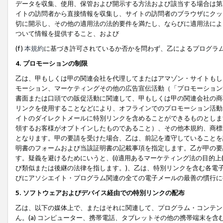
データを収集、使用、保管および開示する方法および該当する場合は第
イトの訪問者から直接情報を収集し、サイトの訪問者のブラウザにクッ
切に開示し、その他の適用法の法的要件を満たし、ならびに適用法によ
ついて情報を提供すること、および
(f)
本規約
に基づき許可されているか否かを問わず、乙によるプログラ
4. プロモーションの制限
乙は、甲もしくは甲の関連会社を代理してまたはアマゾン・サイトもし
モーション、マーケティングその他の広告宣伝活動（「プロモーション
書面または口頭での販促活動に関連して、甲もしくは甲の関連会社の商
リンクを使用することなどにより、オフラインでのプロモーション活動
イトのダイレクトメールに特別リンクを含めることができるものとしま
領するお客様がオプトインしたものであること）、その他本規約、商標
となります。甲の要請を受けた場合、乙は、前記を遵守していることを
明書のフォームおよび当該証明書の記載事項を指定します。乙が甲の要
す。疑義を避けるためにいうと、(i)適用あるマーケティング法の目的上(例
び類似または後継の法律を指します。)、乙は、特別リンクを含む各電子
びにアソシエイト・プログラム関連の全ての電子メールの最善の慣行に
5. ソフトウェアおよびデバイス経由での特別リンクの配布
乙は、以下の媒体上で、またはそれに関連して、プログラム・コンテン
ん。(a) コンピューター、携帯電話、タブレットその他の携帯端末を