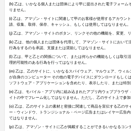
(h) 乙は、いかなる個人または団体により甲に提出された電子フォー
りません。
(i) 乙は、アマゾン・サイトに関連して甲のお客様が使用するアカウ
請、収集、取得、保存、キャッシュ、もしくは使用してはなりません。
(j) 乙は、アマゾン・サイトのボタン、リンクその他の機能を、変更
(k) 乙は、他の個人または団体を代理して、アマゾン・サイトにおい
行為をするのを承認、支援または奨励してはなりません。
(l) 乙は、甲と乙との関係について、または何らかの機能もしくは取
理的可能性のある行為を行ってはなりません。
(m) 乙は、乙のサイトに、いかなるスパイウェア、マルウェア、ウィ
が自身のコンピューター その他の電子デバイスにダウンロードもしく
ソフトウェア・アプリケーションを含めたり、表示したり、または特別
(n) 乙は、モバイル・アプリ内に組み込まれたアプリ内ウェブブラウザ
イトの中でフレーム化してはなりません。ただし、乙のサイト上で参加
(o) 乙は、乙のサイト上の素材と密接に関連して商品を宣伝する乙の
ー・ウィンドウ、トランジショナル・ページ広告またはレイヤー広告内
てはなりません。
(p) 乙は、アマゾン・サイトに乙が掲載することができるいかなるコ