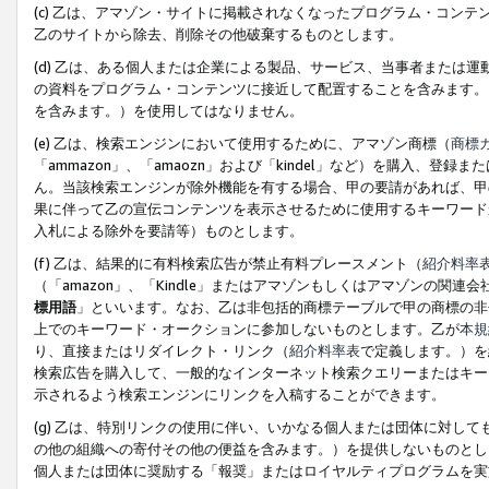
(c) 乙は、アマゾン・サイトに掲載されなくなったプログラム・コン
乙のサイトから除去、削除その他破棄するものとします。
(d) 乙は、ある個人または企業による製品、サービス、当事者または
の資料をプログラム・コンテンツに接近して配置することを含みます。
を含みます。）を使用してはなりません。
(e) 乙は、検索エンジンにおいて使用するために、アマゾン商標（
商標
「ammazon」、「amaozn」および「kindel」など）を購入
ん。当該検索エンジンが除外機能を有する場合、甲の要請があれば、甲
果に伴って乙の宣伝コンテンツを表示させるために使用するキーワード
入札による除外を要請等）ものとします。
(f) 乙は、結果的に有料検索広告が禁止有料プレースメント（
紹介料率
（「amazon」、「Kindle」またはアマゾンもしくはアマゾンの
標用語
」といいます。なお、乙は非包括的商標テーブルで甲の商標の非
上でのキーワード・オークションに参加しないものとします。乙が
本規
り、直接またはリダイレクト・リンク（
紹介料率表
で定義します。）を
検索広告を購入して、一般的なインターネット検索クエリーまたはキー
示されるよう検索エンジンにリンクを入稿することができます。
(g) 乙は、特別リンクの使用に伴い、いかなる個人または団体に対し
の他の組織への寄付その他の便益を含みます。）を提供しないものとし
個人または団体に奨励する「報奨」またはロイヤルティプログラムを実