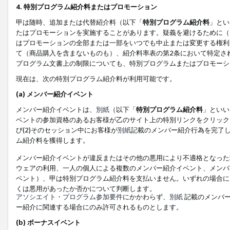
4. 特別プログラム紹介料またはプロモーション
甲は随時、追加または代替紹介料（以下「
特別プログラム紹介料
」とい
たはプロモーションを実施することがあります。疑義を避けるために（
はプロモーションの全部または一部をいつでも中止または変更する権利
て（商品購入を含まないものも）、紹介料率表の第2条において特定さ
プログラム文書上の制限についても、特別プログラムまたはプロモーシ
現在は、次の特別プログラム紹介料が利用可能です。
(a) メンバー紹介イベント
メンバー紹介イベントは、
別紙
（以下「
特別プログラム紹介料
」といい
ベントの参加資格のあるお客様が乙のサイト上の特別リンクをクリック
び(2)そのセッション中にお客様が
別紙
記載のメンバー紹介行為を完了
ム紹介料を獲得します。
メンバー紹介イベントが違反またはその他の悪用により不適格となった
ウェアの利用、一人の個人による複数のメンバー紹介イベント、メンバ
ベント）、甲は特別プログラム紹介料を支払いません。いずれの場合に
くは悪用があったか否かについて判断します。
アソシエイト・プログラム参加要件
にかかわらず、
別紙
記載のメンバー
ー紹介に関連する場合にのみ許可されるものとします。
(b) ボーナスイベント