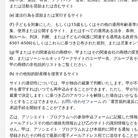
または活動を奨励または含むサイト
(e) 違法行為を奨励または実行するサイト
(f) 子どもを対象にした、もしくは13歳もしくはその他の適用年齢
集、使用または公開するサイト、またはすべての適用ある法令、条例、
制ルール、判決、判断、または子どもの保護に関連する適用ある政府当局の要
6501-6506)もしくはこれらに基づき公布された規則、または児童オ
(g) 甲またはその関連会社の商標や、甲またはその関連会社の商標の
ID、またはソーシャルネットワークサイトのユーザー名、グループ名
甲の商標の非包括的リストをご覧ください。）
(h) その他知的財産権を侵害するサイト
サイトの適切性については、甲が独自の裁量で判断いたします。甲が不
件を遵守すればいつでも再申込みすることができます。ただし、甲が1)
裁量で決定します）に基づき乙のアカウントを解除した場合はいかなる
うとすることはできません。
お問い合わせフォーム
の「運営規約違反に
承認手続を開始することができます。
乙は、アソシエイト・プログラムへの参加申込フォームに記載した情報
メールアドレスその他の連絡先情報および乙のサイトの識別情報などを
せん。甲は、アソシエイト・プログラムおよび本規約に関する通知（も
登録されたその時点で最新の電子メールアドレス宛てに送信することが