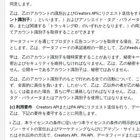
同意します。
乙は、乙のアカウントの識別およびCreators APIにリクエスト送
ント識別子
）」といいます。）およびアソシエイト・タグ・パラメータ（
ID」または関連する「トラッキングID」のいずれかとなります。）の両方
てアカウント識別子を取得することができます
データフィードを通じてプロダクト広告コンテンツを取得する場合、乙は、Cre
とします。乙は、データフィードの承認過程の一部として、乙のFeeds
甲は、乙のアカウント識別子を随時変更することがあります。秘密キー
密およびセキュリティを維持しなければなりません。乙は、乙の秘密キ
せん。公開キーであるアカウント識別子は、秘密ではありません。
乙は、乙のアカウント識別子のもとで行われる全ての活動について、こ
ず、全面的に責任を負います。したがって、乙は、乙以外の者が乙の秘
もしくは盗まれた場合、直ちに甲に連絡しなければなりません。乙は、
タグ・パラメータまたはアカウント識別子を使用してはなりません。
(c) 利用要件
Creators APIまたはPA APIにリクエスト送信を
乙は、下記の要件を遵守することに同意します。
i. 乙は、本ライセンスの条件に従いかつ本ライセンスの条件の明示的
ゾン・サイトの宣伝およびマーケティングならびにアマゾン・サイト上
たはそれ以外の方法で、Creators API、PA API、データフィー