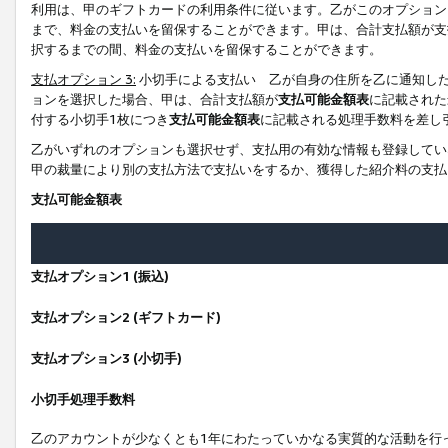
利用は、甲のギフトカードの利用条件に従います。乙がこのオプション
まで、料金の支払いを留保することができます。甲は、合計支払額が支
択するまでの間、料金の支払いを留保することができます。
支払オプション 3:
小切手による支払い 乙が自身の住所を乙に通知し
ョンを選択した場合、甲は、合計支払額が
支払可能金額表
に記載された
付する小切手1枚につき
支払可能金額表
に記載される処理手数料を差し
乙がいずれのオプションも選択せず、支払用の有効な情報も登録してい
甲の裁量により別の支払方法で支払いをするか、獲得した紹介料の支払
支払可能金額表
支払オプション1 (振込)
支払オプション2 (ギフトカード)
支払オプション3 (小切手)
小切手処理手数料
乙のアカウントが少なくとも1年にわたっていかなる実質的な活動を行