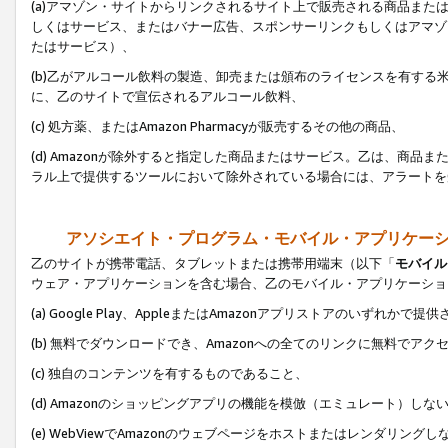
(a)アマゾン・サイトからリンクされるサイト上で販売される商品またはサ
しくはサービス、またはバナー広告、スポンサーリンクもしくはアマゾ
たはサービス）、
(b)乙がアルコール飲料の製造、卸売または頒布のライセンスを有す
に、乙のサイトで宣伝されるアルコール飲料、
(c) 処方薬、またはAmazon Pharmacyが販売するその他の商品、
(d) Amazonが除外すると指定した商品またはサービス。乙は、商品また
ラル上で提供するツールにおいて除外されている場合には、アラートを
アソシエイト・プログラム・モバイル・アプリケー
乙のサイトが携帯電話、タブレットまたは携帯用端末（以下「
モバイル
ウェア・アプリケーションを含む場合、乙のモバイル・アプリケーショ
(a) Google Play、AppleまたはAmazonアプリストアのいずれかで
(b) 無料でダウンロードでき、Amazonへの全てのリンクに無料でアク
(c) 独自のコンテンツを有するものであること、
(d) Amazonのショッピングアプリの機能を模倣（エミュレート）しな
(e) WebViewでAmazonのウェブページをホストまたはレンダリング