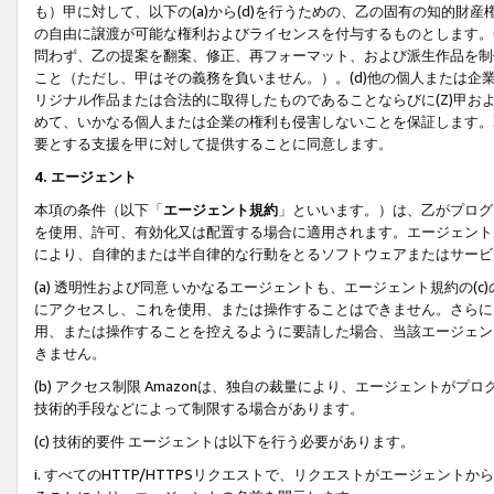
も）甲に対して、以下の(a)から(d)を行うための、乙の固有の知的
の自由に譲渡が可能な権利およびライセンスを付与するものとします。(
問わず、乙の提案を翻案、修正、再フォーマット、および派生作品を制
こと（ただし、甲はその義務を負いません。）。(d)他の個人または企
リジナル作品または合法的に取得したものであることならびに(Z)甲
めて、いかなる個人または企業の権利も侵害しないことを保証します。
要とする支援を甲に対して提供することに同意します。
4. エージェント
本項の条件（以下「
エージェント規約
」といいます。）は、乙がプログ
を使用、許可、有効化又は配置する場合に適用されます。エージェント
により、自律的または半自律的な行動をとるソフトウェアまたはサービ
(a) 透明性および同意 いかなるエージェントも、エージェント規約の
にアクセスし、これを使用、または操作することはできません。さらに、
用、または操作することを控えるように要請した場合、当該エージェン
きません。
(b) アクセス制限 Amazonは、独自の裁量により、エージェント
技術的手段などによって制限する場合があります。
(c) 技術的要件 エージェントは以下を行う必要があります。
i. すべてのHTTP/HTTPSリクエストで、リクエストがエージェ