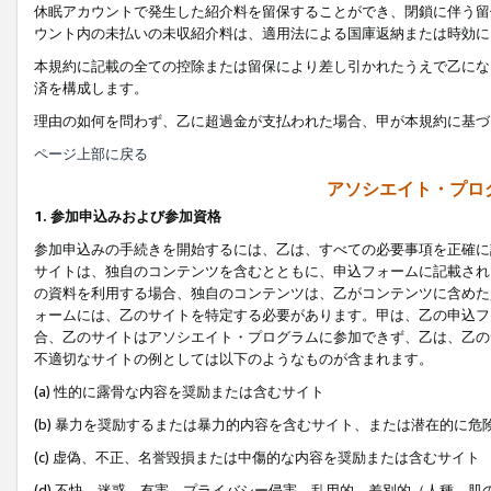
休眠アカウントで発生した紹介料を留保することができ、閉鎖に伴う留
ウント内の未払いの未収紹介料は、適用法による国庫返納または時効に
本規約に記載の全ての控除または留保により差し引かれたうえで乙にな
済を構成します。
理由の如何を問わず、乙に超過金が支払われた場合、甲が本規約に基づ
ページ上部に戻る
アソシエイト・プロ
1. 参加申込みおよび参加資格
参加申込みの手続きを開始するには、乙は、すべての必要事項を正確に
サイトは、独自のコンテンツを含むとともに、申込フォームに記載され
の資料を利用する場合、独自のコンテンツは、乙がコンテンツに含めた
ォームには、乙のサイトを特定する必要があります。甲は、乙の申込フ
合、乙のサイトはアソシエイト・プログラムに参加できず、乙は、乙の
不適切なサイトの例としては以下のようなものが含まれます。
(a) 性的に露骨な内容を奨励または含むサイト
(b) 暴力を奨励するまたは暴力的内容を含むサイト、または潜在的に
(c) 虚偽、不正、名誉毀損または中傷的な内容を奨励または含むサイト
(d) 不快、迷惑、有害、プライバシー侵害、乱用的、差別的（人種、