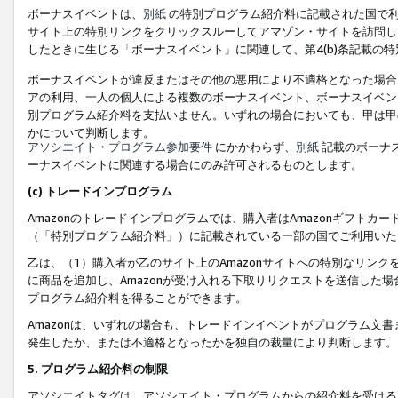
ボーナスイベントは、
別紙
の特別プログラム紹介料に記載された国で利
サイト上の特別リンクをクリックスルーしてアマゾン・サイトを訪問した
したときに生じる「ボーナスイベント」に関連して、第4(b)条記載の
ボーナスイベントが違反またはその他の悪用により不適格となった場合
アの利用、一人の個人による複数のボーナスイベント、ボーナスイベン
別プログラム紹介料を支払いません。いずれの場合においても、甲は甲
かについて判断します。
アソシエイト・プログラム参加要件
にかかわらず、
別紙
記載のボーナ
ーナスイベントに関連する場合にのみ許可されるものとします。
(c) トレードインプログラム
Amazonのトレードインプログラムでは、購入者はAmazonギフト
（「特別プログラム紹介料」）に記載されている一部の国でご利用いた
乙は、（1）購入者が乙のサイト上のAmazonサイトへの特別なリン
に商品を追加し、Amazonが受け入れる下取りリクエストを送信した場
プログラム紹介料を得ることができます。
Amazonは、いずれの場合も、トレードインイベントがプログラム文書
発生したか、または不適格となったかを独自の裁量により判断します。
5. プログラム紹介料の制限
アソシエイトタグは、アソシエイト・プログラムからの紹介料を受ける