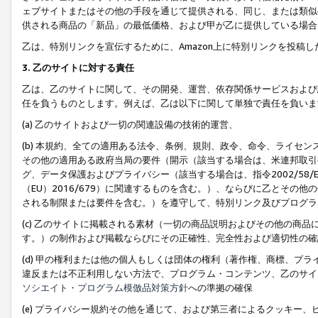
ェブサイトまたはその他の手段を通じて提供される、同じ、または類似
供される商品の「新品」の最低価格、および甲が乙に提供している場合
乙は、特別リンクを宣伝するために、Amazon上に特別リンクを投稿し
3. 乙のサイトに対する責任
乙は、乙のサイトに関して、その開発、運営、依存関係サービスおよび
任を負うものとします。例えば、乙は以下に関して単独で責任を負いま
(a) 乙のサイトおよび一切の関連設備の技術的運営、
(b) 本規約、全ての適用ある法令、条例、規則、政令、命令、ライセ
その他の適用ある政府当局の要件（開示（該当する場合は、米連邦取引
グ、データ保護およびプライバシー（該当する場合は、指令2002/58
（EU）2016/679）に関連するものを含む。）、ならびに乙とそ
される制限または要件を含む。）を遵守して、特別リンク及びプログラ
(c) 乙のサイトに掲載される素材（一切の商品説明およびその他の商
す。）の制作および掲載ならびにその正確性、完全性および適切性の確
(d) 甲の権利または他の個人もしくは団体の権利（著作権、商標、プ
違反または不正利用しない方法で、プログラム・コンテンツ、乙のサイ
ソシエイト・プログラム模倣品対策方針
への準拠の確保
(e) プライバシー規約その他を通じて、および第三者によるクッキー