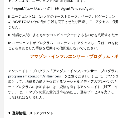
ることにより、エージェントの名前を開示します。
• 「Agent/ [エージェント名]」(例: Agent/AmazonAgent)
ii. エージェントは、(a) 人間のキーストローク、ページナビゲーシ
めのCAPTCHAやその他の手段を完了させたり回避して、アクセス、
ません。
iii. 対話が人間によるものかコンピューターによるものかを判断する
iv. エージェントがプログラム・コンテンツにアクセスし、又はこれ
ことを目的とした手段を迂回その他回避しないでください。
アマゾン・インフルエンサー・プログラム・
アソシエイト・プログラム「
アマゾン・インフルエンサー・プログラム
program.amazon.com/influencers
をご覧ください。）乙は、アソシエ
環として、消費者の購入を促進するソーシャルメディアのプレゼンスと
ー・プログラムに参加するには、資格を有するアソシエイト（以下「
イ
す。）は、アマゾンの質的量的基準を満たし、登録プロセスを完了し、
しなければなりません。
1.
登録情報、ストアフロント