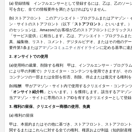
(a) 登録情報 インフルエンサーとして登録するには、乙は、乙のソ
可を含む、全ての情報要件を満たさなければなりません。
(b) ストアフロント このアソシエイト・プログラムまたはアマゾン
ン・サイトのストアフロント（以下「
ストアフロント
」といいます。）
のセッションは、Amazonのお客様が乙のストアフロントにクリック
「サービス提供」に相当します。乙は、アソシエイト・プログラムまた
真、編集物、リスト、コメント、デジタルビデオ、またはその他のデー
要件第1条または
アマゾンコミュニティガイドライン
に定める基準に違
2.
オンサイトでの使用
(a)使用時の裁量、削除する権利 甲は、インフルエンサー・プログラ
により甲の判断で）クリエイター・コンテンツを使用できますが、その
コンテンツの一部または全部を拒否、削除、停止または復元する権利を
(b)報酬 甲がアマゾン・サイト内で使用するクリエイター・コンテン
「
オンサイト紹介料
」といいます。）を獲得します。該当するアマゾン
当アマゾン・サイトに専用のストアIDを有するクリエイターとして登
3.
権利の留保、クリエイター商標の使用、免責
(a) 権利の留保
甲は、本規約またはその他に基づき、ストアフロント、ストアフロント
関するまたはこれらに対する全ての権利、権原および利益（知的財産権