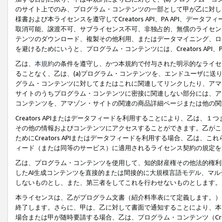
のサイト上でのみ、プログラム・コンテンツの一部として甲が乙に対し
様書および本ライセンスを遵守してCreators API、PA API、
取消可能、譲渡不可、サブライセンス不可、非独占的、無償のライセン
テンツのダウンロード、複製その他利用、またはデータマイニング、ロ
を避けるためにいうと、プログラム・コンテンツには、Creators AP
乙は、
本規約
の条件を遵守し、かつ本規約で付与された明示的なライセ
ることなく、乙は、(a)プログラム・コンテンツを、エンドユーザに
グラム・コンテンツに対してまたはこれに関連してリンクしたり、アマ
サイトのうちプログラム・コンテンツに密接に関連しない部分には、ア
コンテンツを、アマゾン・サイトの関連の商品詳細ページまたは他の関
Creators APIまたはデータフィードを利用することにより、乙は、
その他の情報およびコンテンツにアクセスすることができます。乙がこ
ためにCreators APIまたはデータフィードを利用する場合、乙は、こ
ィード（または同等のサービス）に適用されるライセンス契約の規定を
乙は、プログラム・コンテンツを使用して、知的財産権その他法的権利
したAI生成コンテンツを直接的または間接的に大規模言語モデル、マ
しないものとし、また、第三者をしてこれを行わせないものとします。
本ライセンスは、乙がプログラム文書（紹介料率表にて定義します。）
終了します。さらに、甲は、乙に対して書面で通知することにより、本
場合または甲が随時要請する場合、乙は、プログラム・コンテンツ（Cre