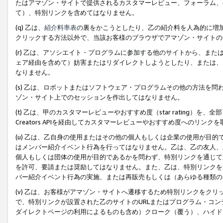
たはアマゾン・サイトで提供されるカスタマーレビュー、フォーラム、
て）、特別リンクを含めてはなりません。
(q) 乙は、
紹介料率表
の裏をかこうとしたり、乙の紹介料を人為的に増
クリックする方法以外で、当該お客様のブラウザでアマゾン・サイトの
(r) 乙は、アソシエイト・プログラムに参加する他のサイトから、ま
ェア経由を含めて）妨害またはリダイレクトしようとしたり、または、
なりません。
(s) 乙は、ロボットまたはソフトウェア・プログラムその他の方法を
ゾン・サイト上でのセッションを作出してはなりません。
(t) 乙は、甲のカスタマーレビューやおすすめ度（star rating
Creators APIを経由してカスタマーレビューやおすすめ度へのリンク
(u) 乙は、乙自身の使用またはその他の個人もしくは企業の使用が目
はメンバー紹介イベント行為を行ってはなりません。乙は、乙の友人、
個人もしくは団体の使用が目的であるかを問わず、特別リンクを通じて
を許可、要請または奨励してはなりません。また、乙は、特別リンクを
バー紹介イベント行為の実施、または再販売もしくは（あらゆる種類の
(v) 乙は、お客様がアマゾン・サイトへ遷移するため特別リンクをク
で、特別リンクが設置された乙のサイトのURLまたはプログラム・コ
ダイレクトページの利用によるものも含め）クローク（覆う）、ハイド