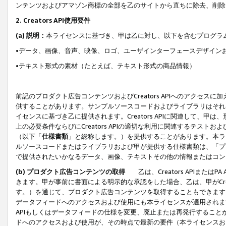
ンテンツおよびアマゾン商標の全部を乙のサイトから直ちに除去、削除
2. Creators API使用要件
(a) 説明：
本ライセンスに基づき、甲は乙に対し、以下を含むプログラ
•データ、画像、音声、映像、ロゴ、ユーザインターフェースデザイン
•テキスト形式の素材（たとえば、テキスト形式の商品情報）
前記のプロダクト広告コンテンツおよびCreators APIへのアクセスに
供することがあります。サンプルソースコードおよびライブラリはそれ
イセンスに基づき乙に提供されます。Creators APIに関連して
上の必要条件ならびにCreators APIの適切な利用に関連するテ
（以下「
仕様書類
」と総称します。）を提供することがあります。本ラ
ルソースコードまたはライブラリおよび甲が提供する仕様書類は、「プ
で提供されたいかなるデータ、画像、テキストその他の情報またはコン
(b) プロダクト広告コンテンツの取得
乙は、Creators APIま
きます。甲が事前に書面による明示的な承認をした場合、乙は、甲がCreator
す。）を通じて、プロダクト広告コンテンツを取得することもできます
データフィードへのアクセスおよび使用にも本ライセンスが適用されます。乙は
APIもしくはデータフィードの仕様を変更、廃止または再発行することがで
ドへのアクセスおよび使用が、その時点で最新の要件（本ライセンスお