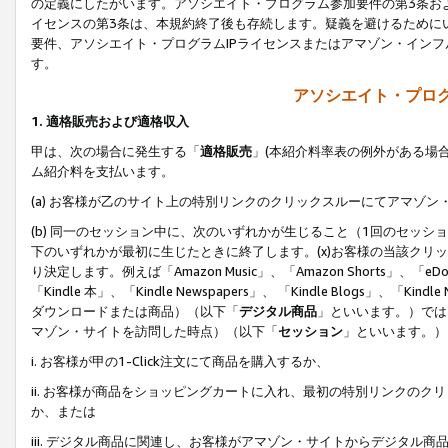
の定義にしたがいます。アソシエイト・プログラム参加要件の第3条お
イセンスの第3条は、本規約終了後も存続します。疑義を避けるためにい
要件、アソシエイト・プログラムIPライセンスまたはアマゾン・イン
す。
アソシエイト・プログ
1. 適格販売および適格収入
甲は、次の場合に発生する「
適格販売
」(本紹介料率表の例外がある場
ム紹介料を支払います。
(a) お客様が乙のサイト上の特別リンクのクリックスルーにてアマゾン
(b) 同一のセッション中に、次のいずれかが生じること（1回のセッ
下のいずれかが最初に生じたときに終了します。(x)お客様の当該クリッ
り決定します。例えば「Amazon Music」、「Amazon Shorts」、「eDo
「Kindle 本」、「Kindle Newspapers」、 「Kindle Blogs」、「
ダウンロードまたは商品）（以下「
デジタル商品
」といいます。）では
マゾン・サイトを訪問した時点）（以下「
セッション
」といいます。）
i. お客様が甲の1-Click注文にて商品を購入するか、
ii. お客様が商品をショッピングカートに入れ、最初の特別リンクの
か、または
iii. デジタル商品に関連し、お客様がアマゾン・サイトからデジタ