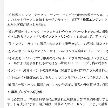
(d) 検索エンジン（グーグル、ヤフー、ビングその他の検索ポータル
ンのネットワークに参加する一切のサイト）（以下「
検索エンジン
」と
れたお客様が購入した商品、
(e) お客様がリンクをクリックまたは仲介ウェブページ上でその他の
イトに送るリンク（「
リダイレクト・リンク
」）を経由して、アマゾン
(f) アマゾン・サイトに適用される条件を遵守せずに、お客様に購入さ
(g) 乙のサイトからアマゾン・サイトへのリンクが適正にフォーマッ
(h) 承認モバイル・アプリ以外のモバイル・アプリ内の特別リンクまたはC
ツールにより提供されたものではない承認モバイル・アプリ内の特別リ
(i) メンバー紹介イベントの対象商品（関連する特別プログラム紹介料と
(j) 本規約で別途定めのない限り、サブスクリプションとして購入され
(k) 商品一覧ページに掲載されていない発表前の商品や予約開始前の商
3. 標準プログラム紹介料
甲は乙に対し、本紹介料率表に記載された制限および
本規約
を遵守す
す。）を支払います。紹介料は、適格収入のパーセンテージとして計算