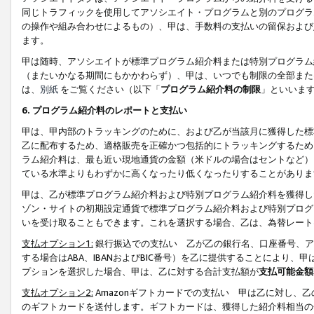
同じトラフィックを使用してアソシエイト・プログラムと別のプログラ
の操作や組み合わせによるもの）、甲は、手数料の支払いの留保および
ます。
甲は随時、アソシエイトが標準プログラム紹介料または特別プログラム
（またいかなる期間にもかかわらず）、甲は、いつでも制限の全部また
は、
別紙
をご覧ください（以下「
プログラム紹介料の制限
」といいま
6. プログラム紹介料のレポートと支払い
甲は、甲内部のトラッキングのために、および乙が当該月に獲得した標
乙に配布するため、適格販売を正確かつ包括的にトラッキングするため
ラム紹介料は、最も近い現地通貨の金額（米ドルの場合はセントなど）
ている水準よりもわずかに高くなったり低くなったりすることがありま
甲は、乙が標準プログラム紹介料および特別プログラム紹介料を獲得し
ゾン・サイトの初期設定通貨で標準プログラム紹介料および特別プログ
いを受け取ることもできます。これを選択する場合、乙は、為替レート
支払オプション1:
銀行振込での支払い 乙が乙の銀行名、口座番号、ア
する場合はABA、IBANおよびBIC番号）を乙に提供することにより
プションを選択した場合、甲は、乙に対する合計支払額が
支払可能金額
支払オプション2:
Amazonギフトカードでの支払い 甲は乙に対し、
のギフトカードを送付します。ギフトカードは、獲得した紹介料相当の