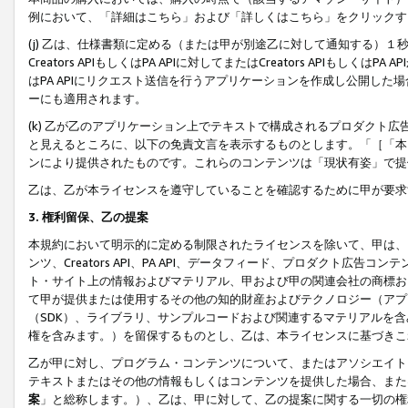
例において、「詳細はこちら」および「詳しくはこちら」をクリックす
(j) 乙は、仕様書類に定める（または甲が別途乙に対して通知する）
Creators APIもしくはPA APIに対してまたはCreators APIもしく
はPA APIにリクエスト送信を行うアプリケーションを作成し公開し
ーにも適用されます。
(k) 乙が乙のアプリケーション上でテキストで構成されるプロダクト
と見えるところに、以下の免責文言を表示するものとします。「［「本
ンにより提供されたものです。これらのコンテンツは「現状有姿」で提
乙は、乙が本ライセンスを遵守していることを確認するために甲が要求
3. 権利留保、乙の提案
本規約において明示的に定める制限されたライセンスを除いて、甲は、
ンツ、Creators API、PA API、データフィード、プロダクト
ト・サイト上の情報およびマテリアル、甲および甲の関連会社の商標お
て甲が提供または使用するその他の知的財産およびテクノロジー（アプ
（SDK）、ライブラリ、サンプルコードおよび関連するマテリアルを
権を含みます。）を留保するものとし、乙は、本ライセンスに基づきこ
乙が甲に対し、プログラム・コンテンツについて、またはアソシエイト
テキストまたはその他の情報もしくはコンテンツを提供した場合、また
案
」と総称します。）、乙は、甲に対して、乙の提案に関する一切の権