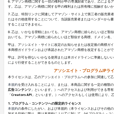
6. アマゾン商標に関する一切の権利が甲の専属財産であり、乙によ
す。乙は、アマゾン商標に関する甲の権利または所有権に抵触するいか
7. 乙は、特別リンクに関連してアマゾン・サイト上で第三者の販売
たはその他使用することについて、当該販売業者またはベンダーから書
することはできません。
8. 乙は、いかなる管轄においても、アマゾン商標に紛らわしいほど
おいても、アマゾン商標に紛らわしいほど類似する商標、ドメイン名、
甲は、アソシエイト・サイトに改定のお知らせまたは改定後の商標ガイ
本商標ガイドラインおよび承認されたアマゾン商標を改定することがで
甲は、許可を得ないいかなる使用または本ガイドラインに準拠しないい
により行使することができるものとします。
アソシエイト・プログラムIPラ
本ライセンスは、乙のアソシエイト・プログラムへの参加に関連して乙
本規約
を受け入れることにより、または、本商品に関する一定の種類の
広告コンテンツ
」といいます。）へのアクセスおよび利用ができる専有
「
Creators API
」といいます。）へのアクセスもしくは使用により、
1. プログラム・コンテンツへの限定的ライセンス
本規約
の条件にしたがい、および本規約（本ライセンスおよびその他の
加する目的に限り、甲は本規約により乙に対して、(a) プログラム・コ