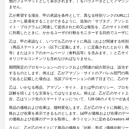
他のフォーマットとして表示されます。）をパラメータとしてアマゾン
ません。
乙が希望する場合、甲の承認を条件として、異なる特別リンクのURL
ニターし最適化することができるように、追加の「サブタグ」アソシエ
イト・プログラムに関連して提供されたID又は報告を、乙のサイトの
に到着したときに、かかるユーザの行動をモニターする目的でユーザに
乙は、甲の承認なく、いつでも乙のサイトに商品（および関連する特別
（商品ステートメント（以下に定義します。）に定義されたとおり）商
等）またはストアのホームページ（食料品等）を含みます。）と乙サイ
オリジナルコンテンツも含めなければなりません。
期間限定のプロモーションへのリンクおよび関連の紹介部分は、該当す
するものとします。例えば、乙がアマゾン・サイトのアパレル部門の商
であると記載した場合は、当該プロモーションの終了日までに、乙のサ
乙は、いかなる商品、アマゾン・サイト、または甲のポリシー、プロモ
誤解を招くような主張をしてはなりません。例えば、乙が乙のサイト上に
合、乙はリンク先のスマートフォンについて、128 GBのメモリーが
商品の価格および在庫は、随時変化します。乙が乙のサイトに掲載した
格および在庫を表示できるものとします。(a)甲が価格および在庫のデータを
の価格および在庫のデータを取得し、
本ライセンス
に定めるCreator
さらに、乙が乙のサイトにて商品の価格を「比較」形式（価格比較ツー