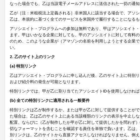
なった場合でも、乙は当該電子メールアドレスに送信された一切の通知
乙が［注：米租税法上定義される］非米国人に該当する場合で、アソシ
乙は、本規約に基づく全てのサービスを米国外で履行することになるも
アソシエイト・プログラムへの参加は無料であり、甲はアソシエイト・
ます。甲はいかなる企業に対しても、甲のアソシエイトに対して有料の
のため、このような企業が（アマゾンの名前を利用しようとする企業で
い。
2. 乙のサイト上のリンク
(a) 特別リンク
乙はアソシエイト・プログラムに申し込んだ後、乙のサイト上に特別リ
および紹介料の発生が可能となります。
特別リンクでは、甲が乙に割り当てたアソシエイトIDを使用しなけれ
(b) 全ての特別リンクに適用される一般要件
特別リンクは乙が制作するか、または甲が乙に対して提供することがで
た場合は、乙は乙のサイト上にある当該種類のリンクの表示を中止しな
配置、ならびに（乙が制作したか甲が乙に対して提供したかを問わず）
切なフォーマットを含むことを確認する責任を単独で負います。乙は、
別リンクは、乙のサイトから直接アクセスしなければなりません。例えば、