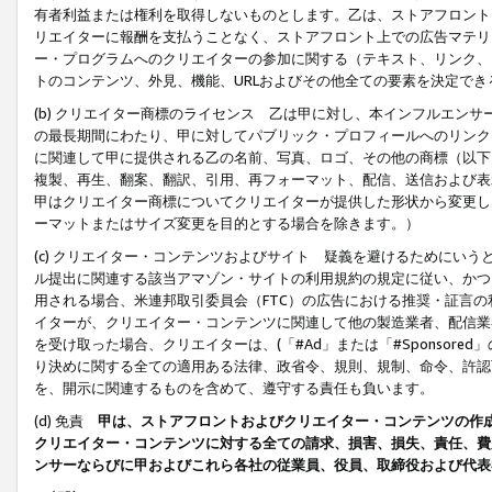
有者利益または権利を取得しないものとします。乙は、ストアフロントに
リエイターに報酬を支払うことなく、ストアフロント上での広告マテリア
ー・プログラムへのクリエイターの参加に関する（テキスト、リンク、
トのコンテンツ、外見、機能、URLおよびその他全ての要素を決定で
(b) クリエイター商標のライセンス 乙は甲に対し、本インフルエン
の最長期間にわたり、甲に対してパブリック・プロフィールへのリンク
に関連して甲に提供される乙の名前、写真、ロゴ、その他の商標（以下
複製、再生、翻案、翻訳、引用、再フォーマット、配信、送信および表
甲はクリエイター商標についてクリエイターが提供した形状から変更し
ーマットまたはサイズ変更を目的とする場合を除きます。）
(c) クリエイター・コンテンツおよびサイト 疑義を避けるためにい
ル提出に関連する該当アマゾン・サイトの利用規約の規定に従い、かつ、
用される場合、米連邦取引委員会（FTC）の広告における推奨・証言
イターが、クリエイター・コンテンツに関連して他の製造業者、配信業
を受け取った場合、クリエイターは、(「#Ad」または「#Sponsor
り決めに関する全ての適用ある法律、政省令、規則、規制、命令、許認
を、開示に関連するものを含めて、遵守する責任も負います。
(d) 免責
甲は、ストアフロントおよびクリエイター・コンテンツの作
クリエイター・コンテンツに対する全ての請求、損害、損失、責任、費
ンサーならびに甲およびこれら各社の従業員、役員、取締役および代表