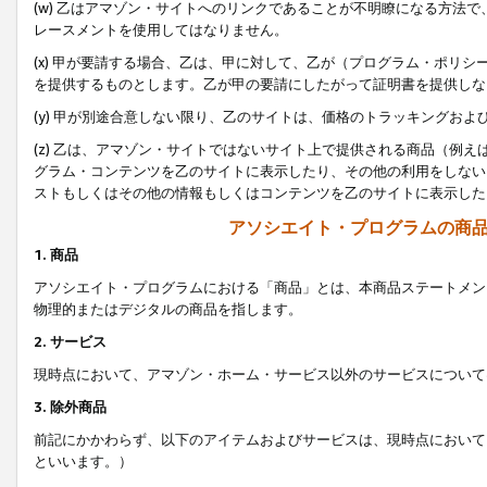
(w) 乙はアマゾン・サイトへのリンクであることが不明瞭になる方法
レースメントを使用してはなりません。
(x) 甲が要請する場合、乙は、甲に対して、乙が（プログラム・ポリ
を提供するものとします。乙が甲の要請にしたがって証明書を提供しな
(y) 甲が別途合意しない限り、乙のサイトは、価格のトラッキングお
(z) 乙は、アマゾン・サイトではないサイト上で提供される商品（例
グラム・コンテンツを乙のサイトに表示したり、その他の利用をしない
ストもしくはその他の情報もしくはコンテンツを乙のサイトに表示した
アソシエイト・プログラムの商
1. 商品
アソシエイト・プログラムにおける「商品」とは、本商品ステートメン
物理的またはデジタルの商品を指します。
2. サービス
現時点において、アマゾン・ホーム・サービス以外のサービスについて
3. 除外商品
前記にかかわらず、以下のアイテムおよびサービスは、現時点において
といいます。）