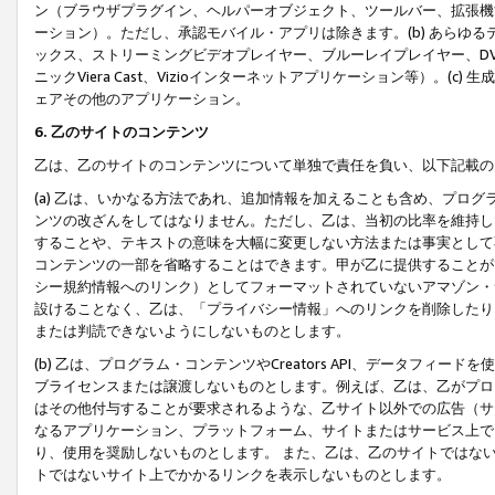
ン（ブラウザプラグイン、ヘルパーオブジェクト、ツールバー、拡張機
ーション）。ただし、承認モバイル・アプリは除きます。(b) あらゆ
ックス、ストリーミングビデオプレイヤー、ブルーレイプレイヤー、DVDプ
ニックViera Cast、Vizioインターネットアプリケーション等）。(
ェアその他のアプリケーション。
6. 乙のサイトのコンテンツ
乙は、乙のサイトのコンテンツについて単独で責任を負い、以下記載の
(a) 乙は、いかなる方法であれ、追加情報を加えることも含め、プロ
ンツの改ざんをしてはなりません。ただし、乙は、当初の比率を維持し
することや、テキストの意味を大幅に変更しない方法または事実として
コンテンツの一部を省略することはできます。甲が乙に提供することが
シー規約情報へのリンク）としてフォーマットされていないアマゾン・
設けることなく、乙は、「プライバシー情報」へのリンクを削除したり
または判読できないようにしないものとします。
(b) 乙は、プログラム・コンテンツやCreators API、データフ
ブライセンスまたは譲渡しないものとします。例えば、乙は、乙がプロ
はその他付与することが要求されるような、乙サイト以外での広告（サ
なるアプリケーション、プラットフォーム、サイトまたはサービス上で
り、使用を奨励しないものとします。 また、乙は、乙のサイトではな
トではないサイト上でかかるリンクを表示しないものとします。