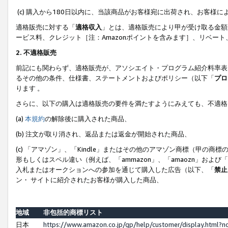
(c) 購入から180日以内に、当該商品がお客様宛に出荷され、お客
適格販売に対する「
適格収入
」とは、適格販売により甲が受け取る金額
ービス料、クレジット［注：Amazonポイントを含みます］、リベー
2. 不適格販売
前記にも関わらず、適格販売が、アソシエイト・プログラム紹介料率表
るその他の条件、仕様書、ステートメントおよびポリシー（以下「
プロ
ります 。
さらに、以下の購入は適格販売の要件を満たすようにみえても、不適格
(a)
本規約
の解除後に購入された商品、
(b) 注文が取り消され、返品または返金が開始された商品、
(c) 「アマゾン」、「Kindle」またはその他のアマゾン商標（甲
形もしくはスペル違い（例えば、「ammazon」、「amaozn」およ
入札またはオークションへの参加を通じて購入した広告（以下、「
禁止
ン・ サイトに紹介されたお客様が購入した商品、
地域
非包括的商標リスト
日本
https://www.amazon.co.jp/gp/help/customer/display.html