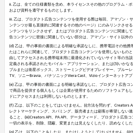
ii. 乙は、全ての仕様書類を含め、本ライセンスその他のプログラム
および資料を遵守するものとします。
iii. 乙は、プロダクト広告コンテンツを使用する際は毎回、アマゾ
ンテンツが最も直接的に関連するその他のページ）にのみリンクさせる
ンテンツをリンクさせず、またはプロダクト広告コンテンツに関連して
告コンテンツに密接に関連していない部分は、アマゾン・サイト以外の
(d) 乙は、甲の事前の書面による明確な承諾なしに、携帯電話その他
たはこれらに関連して、プロダクト広告コンテンツを使用しないものと
由してアクセスされる携帯端末用に最適化されていないサイト等の当該端
定義される承認されたモバイル・アプリケーション、または(3)いか
ブルまたは衛星ボックス、ストリーミングビデオプレイヤー、ブルーレイ
TV、ソニーBravia、パナソニックViera Cast、Vizioインター
(e) 乙は、甲の事前の書面による明確な承諾なしに、プロダクト広告
で商品を提供する個人もしくは企業が使用するためのソフトウェアもしくはその
ドにアクセスまたは利用しないものとします。
(f) 乙は、以下のことをしてはいけません。(i)方法を問わず、Creator
レクトマーケティング、スパミング、販売者または顧客が希望しない連
ること、(iii)Creators API、PA API、データフィード、プ
一切の表示を、削除、隠蔽、変更または見えなくしたり、読めなくした
(g) 乙は、以下のことをしたり、またはしようとしてはいけません。(