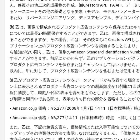
ん、修復その他二次的成果物の作成。(ii)Creators API、PA 
るソースコードその他の基礎となる要素（モデル、モデルパラメーター
るため、リバースエンジニアリング、ディスアセンブル、ディコンパイ
(h) 乙は、画像で構成されるプロダクト広告コンテンツを保存または
については最長24時間保存することができます。乙は、画像で構成さ
ることができますが、その場合、乙は、その後直ちに Creators AP
プリケーション上のプロダクト広告コンテンツを刷新することにより、
ら通知がない限り、乙は、個別のAmazon Standard Identification Nu
することができます。前記にかかわらず、乙のアプリケーションがクラ
プロダクト広告コンテンツを保存またはキャッシュしてはいけません。
以内に、甲に対して、プロダクト広告コンテンツを含むまたは使用する
(i) 乙がプロダクト広告コンテンツをデータフィードから取得する場合または
ン上に表示されるプロダクト広告コンテンツの刷新頻度が1時間に1回
報に隣接して、時刻/日付の表示を含めるものとします。ただし、乙の
び刷新と同日中である間は、表示のうち日付の部分を省略することがで
• Amazon.co.jp 価格： ¥3,277 (2008年1月7日 14:11（日本標準
• Amazon.co.jp 価格： ¥3,277 (14:11（日本標準時）時点 −詳しくは
また、乙は、下記の免責文言を、価格情報または入手可能性についての
ップアップその他類似の方法で表示しなければなりません。「価格およ
本商品の購入においては、購入の時点で（該当するアマゾン・サイト）