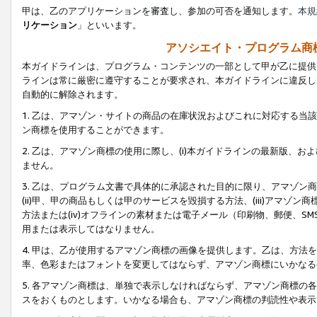
甲は、乙のアプリケーションを審査し、参加の可否を通知します。
本規
リケーション
」といいます。
アソシエイト・プログラム商
本ガイドラインは、プログラム・コンテンツの一部として甲が乙に提供
ラインは常に厳密に遵守することが要求され、本ガイドラインに違反し
自動的に解除されます。
1. 乙は、アマゾン・サイトの商品の在庫状況およびこれに対応する
ン商標を使用することができます。
2. 乙は、アマゾン商標の使用に際し、(i)本ガイドラインの最新版、およ
ません。
3. 乙は、プログラム文書で具体的に承認された目的に限り、アマゾン
(ii)甲、甲の商品もしくは甲のサービスを毀損する方法、(iii)アマ
方法または(iv)オフラインの素材または電子メール（印刷物、郵便、S
用または表示してはなりません。
4. 甲は、乙が使用するアマゾン商標の画像を提供します。乙は、方
率、色彩またはフォントを変更してはならず、アマゾン商標にいかなる
5. 各アマゾン商標は、単独で表示しなければならず、アマゾン商標
スをおくものとします。いかなる場合も、アマゾン商標の判読性や表示