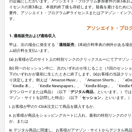
の定義にしたがいます。アソシエイト・プログラム参加要件の第3条お
イセンスの第3条は、本規約終了後も存続します。疑義を避けるためにい
要件、アソシエイト・プログラムIPライセンスまたはアマゾン・イン
す。
アソシエイト・プログ
1. 適格販売および適格収入
甲は、次の場合に発生する「
適格販売
」(本紹介料率表の例外がある場
ム紹介料を支払います。
(a) お客様が乙のサイト上の特別リンクのクリックスルーにてアマゾン
(b) 同一のセッション中に、次のいずれかが生じること（1回のセッ
下のいずれかが最初に生じたときに終了します。(x)お客様の当該クリッ
り決定します。例えば「Amazon Music」、「Amazon Shorts」、「eDo
「Kindle 本」、「Kindle Newspapers」、 「Kindle Blogs」、「
ダウンロードまたは商品）（以下「
デジタル商品
」といいます。）では
マゾン・サイトを訪問した時点）（以下「
セッション
」といいます。）
i. お客様が甲の1-Click注文にて商品を購入するか、
ii. お客様が商品をショッピングカートに入れ、最初の特別リンクの
か、または
iii. デジタル商品に関連し、お客様がアマゾン・サイトからデジタ