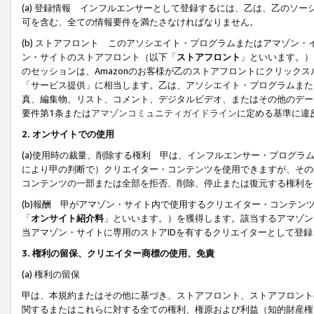
(a) 登録情報 インフルエンサーとして登録するには、乙は、乙のソ
可を含む、全ての情報要件を満たさなければなりません。
(b) ストアフロント このアソシエイト・プログラムまたはアマゾン
ン・サイトのストアフロント（以下「
ストアフロント
」といいます。）
のセッションは、Amazonのお客様が乙のストアフロントにクリック
「サービス提供」に相当します。乙は、アソシエイト・プログラムまた
真、編集物、リスト、コメント、デジタルビデオ、またはその他のデー
要件第1条または
アマゾンコミュニティガイドライン
に定める基準に違
2.
オンサイトでの使用
(a)使用時の裁量、削除する権利 甲は、インフルエンサー・プログラ
により甲の判断で）クリエイター・コンテンツを使用できますが、その
コンテンツの一部または全部を拒否、削除、停止または復元する権利を
(b)報酬 甲がアマゾン・サイト内で使用するクリエイター・コンテン
「
オンサイト紹介料
」といいます。）を獲得します。該当するアマゾン
当アマゾン・サイトに専用のストアIDを有するクリエイターとして登
3.
権利の留保、クリエイター商標の使用、免責
(a) 権利の留保
甲は、本規約またはその他に基づき、ストアフロント、ストアフロント
関するまたはこれらに対する全ての権利、権原および利益（知的財産権