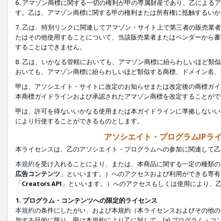
6. アマゾン商標に関する一切の権利が甲の専属財産であり、乙によ
す。乙は、アマゾン商標に関する甲の権利または所有権に抵触するいか
7. 乙は、特別リンクに関連してアマゾン・サイト上で第三者の販売
たはその他使用することについて、当該販売業者またはベンダーから書
することはできません。
8. 乙は、いかなる管轄においても、アマゾン商標に紛らわしいほど
おいても、アマゾン商標に紛らわしいほど類似する商標、ドメイン名、
甲は、アソシエイト・サイトに改定のお知らせまたは改定後の商標ガイ
本商標ガイドラインおよび承認されたアマゾン商標を改定することがで
甲は、許可を得ないいかなる使用または本ガイドラインに準拠しないい
により行使することができるものとします。
アソシエイト・プログラムIPラ
本ライセンスは、乙のアソシエイト・プログラムへの参加に関連して乙
本規約
を受け入れることにより、または、本商品に関する一定の種類の
広告コンテンツ
」といいます。）へのアクセスおよび利用ができる専有
「
Creators API
」といいます。）へのアクセスもしくは使用により、
1. プログラム・コンテンツへの限定的ライセンス
本規約
の条件にしたがい、および本規約（本ライセンスおよびその他の
加する目的に限り、甲は本規約により乙に対して、(a) プログラム・コ