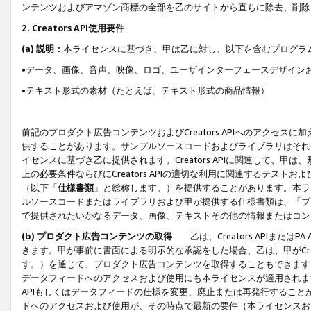
ンテンツおよびアマゾン商標の全部を乙のサイトから直ちに除去、削除
2. Creators API使用要件
(a) 説明：
本ライセンスに基づき、甲は乙に対し、以下を含むプログラ
•データ、画像、音声、映像、ロゴ、ユーザインターフェースデザイン
•テキスト形式の素材（たとえば、テキスト形式の商品情報）
前記のプロダクト広告コンテンツおよびCreators APIへのアクセスに
供することがあります。サンプルソースコードおよびライブラリはそれ
イセンスに基づき乙に提供されます。Creators APIに関連して
上の必要条件ならびにCreators APIの適切な利用に関連するテ
（以下「
仕様書類
」と総称します。）を提供することがあります。本ラ
ルソースコードまたはライブラリおよび甲が提供する仕様書類は、「プ
で提供されたいかなるデータ、画像、テキストその他の情報またはコン
(b) プロダクト広告コンテンツの取得
乙は、Creators APIま
きます。甲が事前に書面による明示的な承認をした場合、乙は、甲がCreator
す。）を通じて、プロダクト広告コンテンツを取得することもできます
データフィードへのアクセスおよび使用にも本ライセンスが適用されます。乙は
APIもしくはデータフィードの仕様を変更、廃止または再発行することがで
ドへのアクセスおよび使用が、その時点で最新の要件（本ライセンスお