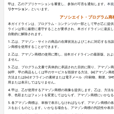
甲は、乙のアプリケーションを審査し、参加の可否を通知します。
本規
リケーション
」といいます。
アソシエイト・プログラム商
本ガイドラインは、プログラム・コンテンツの一部として甲が乙に提供
ラインは常に厳密に遵守することが要求され、本ガイドラインに違反し
自動的に解除されます。
1. 乙は、アマゾン・サイトの商品の在庫状況およびこれに対応する
ン商標を使用することができます。
2. 乙は、アマゾン商標の使用に際し、(i)本ガイドラインの最新版、およ
ません。
3. 乙は、プログラム文書で具体的に承認された目的に限り、アマゾン
(ii)甲、甲の商品もしくは甲のサービスを毀損する方法、(iii)アマ
方法または(iv)オフラインの素材または電子メール（印刷物、郵便、S
用または表示してはなりません。
4. 甲は、乙が使用するアマゾン商標の画像を提供します。乙は、方
率、色彩またはフォントを変更してはならず、アマゾン商標にいかなる
5. 各アマゾン商標は、単独で表示しなければならず、アマゾン商標
スをおくものとします。いかなる場合も、アマゾン商標の判読性や表示