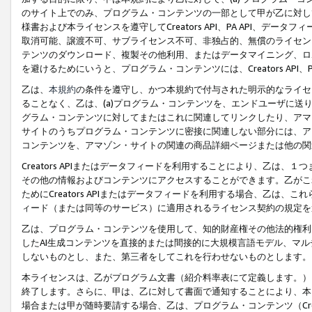
のサイト上でのみ、プログラム・コンテンツの一部として甲が乙に対し
様書および本ライセンスを遵守してCreators API、PA API、
取消可能、譲渡不可、サブライセンス不可、非独占的、無償のライセン
テンツのダウンロード、複製その他利用、またはデータマイニング、ロ
を避けるためにいうと、プログラム・コンテンツには、Creators AP
乙は、
本規約
の条件を遵守し、かつ本規約で付与された明示的なライセ
ることなく、乙は、(a)プログラム・コンテンツを、エンドユーザに
グラム・コンテンツに対してまたはこれに関連してリンクしたり、アマ
サイトのうちプログラム・コンテンツに密接に関連しない部分には、ア
コンテンツを、アマゾン・サイトの関連の商品詳細ページまたは他の関
Creators APIまたはデータフィードを利用することにより、乙は、
その他の情報およびコンテンツにアクセスすることができます。乙がこ
ためにCreators APIまたはデータフィードを利用する場合、乙は、こ
ィード（または同等のサービス）に適用されるライセンス契約の規定を
乙は、プログラム・コンテンツを使用して、知的財産権その他法的権利
したAI生成コンテンツを直接的または間接的に大規模言語モデル、マ
しないものとし、また、第三者をしてこれを行わせないものとします。
本ライセンスは、乙がプログラム文書（紹介料率表にて定義します。）
終了します。さらに、甲は、乙に対して書面で通知することにより、本
場合または甲が随時要請する場合、乙は、プログラム・コンテンツ（Cre