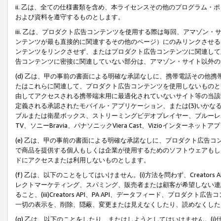
ii. 乙は、全ての仕様書類を含め、本ライセンスその他のプログラム
および資料を遵守するものとします。
iii. 乙は、プロダクト広告コンテンツを使用する際は毎回、アマゾ
ンテンツが最も直接的に関連するその他のページ）にのみリンクさせる
ンテンツをリンクさせず、またはプロダクト広告コンテンツに関連して
告コンテンツに密接に関連していない部分は、アマゾン・サイト以外の
(d) 乙は、甲の事前の書面による明確な承諾なしに、携帯電話その他
たはこれらに関連して、プロダクト広告コンテンツを使用しないものと
由してアクセスされる携帯端末用に最適化されていないサイト等の当該端
定義される承認されたモバイル・アプリケーション、または(3)いか
ブルまたは衛星ボックス、ストリーミングビデオプレイヤー、ブルーレイ
TV、ソニーBravia、パナソニックViera Cast、Vizioインター
(e) 乙は、甲の事前の書面による明確な承諾なしに、プロダクト広告
で商品を提供する個人もしくは企業が使用するためのソフトウェアもしくはその
ドにアクセスまたは利用しないものとします。
(f) 乙は、以下のことをしてはいけません。(i)方法を問わず、Creator
レクトマーケティング、スパミング、販売者または顧客が希望しない連
ること、(iii)Creators API、PA API、データフィード、プ
一切の表示を、削除、隠蔽、変更または見えなくしたり、読めなくした
(g) 乙は、以下のことをしたり、またはしようとしてはいけません。(