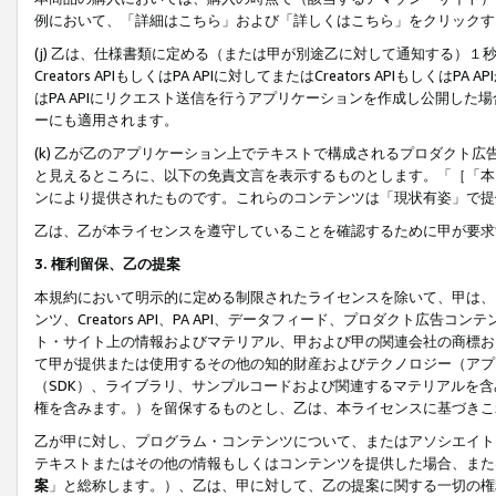
例において、「詳細はこちら」および「詳しくはこちら」をクリックす
(j) 乙は、仕様書類に定める（または甲が別途乙に対して通知する）
Creators APIもしくはPA APIに対してまたはCreators APIもしく
はPA APIにリクエスト送信を行うアプリケーションを作成し公開し
ーにも適用されます。
(k) 乙が乙のアプリケーション上でテキストで構成されるプロダクト
と見えるところに、以下の免責文言を表示するものとします。「［「本
ンにより提供されたものです。これらのコンテンツは「現状有姿」で提
乙は、乙が本ライセンスを遵守していることを確認するために甲が要求
3. 権利留保、乙の提案
本規約において明示的に定める制限されたライセンスを除いて、甲は、
ンツ、Creators API、PA API、データフィード、プロダクト
ト・サイト上の情報およびマテリアル、甲および甲の関連会社の商標お
て甲が提供または使用するその他の知的財産およびテクノロジー（アプ
（SDK）、ライブラリ、サンプルコードおよび関連するマテリアルを
権を含みます。）を留保するものとし、乙は、本ライセンスに基づきこ
乙が甲に対し、プログラム・コンテンツについて、またはアソシエイト
テキストまたはその他の情報もしくはコンテンツを提供した場合、また
案
」と総称します。）、乙は、甲に対して、乙の提案に関する一切の権