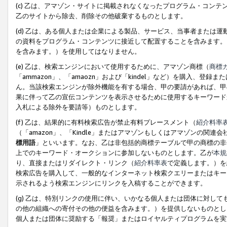
(c) 乙は、アマゾン・サイトに掲載されなくなったプログラム・コン
乙のサイトから除去、削除その他破棄するものとします。
(d) 乙は、ある個人または企業による製品、サービス、当事者または
の資料をプログラム・コンテンツに接近して配置することを含みます。
を含みます。）を使用してはなりません。
(e) 乙は、検索エンジンにおいて使用するために、アマゾン商標（
商標
「ammazon」、「amaozn」および「kindel」など）を購入
ん。当該検索エンジンが除外機能を有する場合、甲の要請があれば、甲
果に伴って乙の宣伝コンテンツを表示させるために使用するキーワード
入札による除外を要請等）ものとします。
(f) 乙は、結果的に有料検索広告が禁止有料プレースメント（
紹介料率
（「amazon」、「Kindle」またはアマゾンもしくはアマゾンの
標用語
」といいます。なお、乙は非包括的商標テーブルで甲の商標の非
上でのキーワード・オークションに参加しないものとします。乙が
本規
り、直接またはリダイレクト・リンク（
紹介料率表
で定義します。）を
検索広告を購入して、一般的なインターネット検索クエリーまたはキー
示されるよう検索エンジンにリンクを入稿することができます。
(g) 乙は、特別リンクの使用に伴い、いかなる個人または団体に対し
の他の組織への寄付その他の便益を含みます。）を提供しないものとし
個人または団体に奨励する「報奨」またはロイヤルティプログラムを実