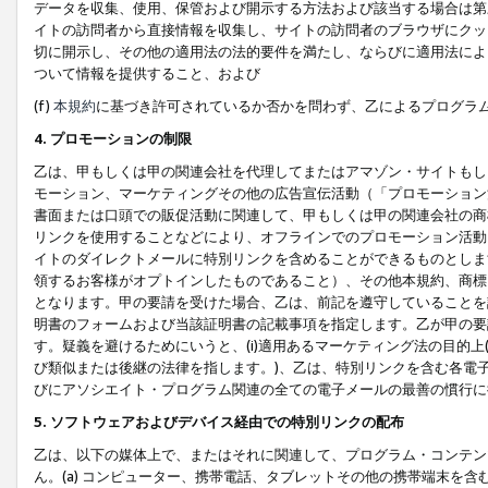
データを収集、使用、保管および開示する方法および該当する場合は第
イトの訪問者から直接情報を収集し、サイトの訪問者のブラウザにクッ
切に開示し、その他の適用法の法的要件を満たし、ならびに適用法によ
ついて情報を提供すること、および
(f)
本規約
に基づき許可されているか否かを問わず、乙によるプログラ
4. プロモーションの制限
乙は、甲もしくは甲の関連会社を代理してまたはアマゾン・サイトもし
モーション、マーケティングその他の広告宣伝活動（「プロモーション
書面または口頭での販促活動に関連して、甲もしくは甲の関連会社の商
リンクを使用することなどにより、オフラインでのプロモーション活動
イトのダイレクトメールに特別リンクを含めることができるものとしま
領するお客様がオプトインしたものであること）、その他本規約、商標
となります。甲の要請を受けた場合、乙は、前記を遵守していることを
明書のフォームおよび当該証明書の記載事項を指定します。乙が甲の要
す。疑義を避けるためにいうと、(i)適用あるマーケティング法の目的上(例
び類似または後継の法律を指します。)、乙は、特別リンクを含む各電子
びにアソシエイト・プログラム関連の全ての電子メールの最善の慣行に
5. ソフトウェアおよびデバイス経由での特別リンクの配布
乙は、以下の媒体上で、またはそれに関連して、プログラム・コンテン
ん。(a) コンピューター、携帯電話、タブレットその他の携帯端末を