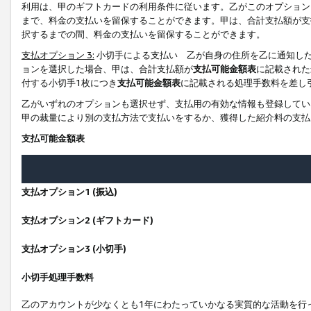
利用は、甲のギフトカードの利用条件に従います。乙がこのオプション
まで、料金の支払いを留保することができます。甲は、合計支払額が支
択するまでの間、料金の支払いを留保することができます。
支払オプション 3:
小切手による支払い 乙が自身の住所を乙に通知し
ョンを選択した場合、甲は、合計支払額が
支払可能金額表
に記載された
付する小切手1枚につき
支払可能金額表
に記載される処理手数料を差し
乙がいずれのオプションも選択せず、支払用の有効な情報も登録してい
甲の裁量により別の支払方法で支払いをするか、獲得した紹介料の支払
支払可能金額表
支払オプション1 (振込)
支払オプション2 (ギフトカード)
支払オプション3 (小切手)
小切手処理手数料
乙のアカウントが少なくとも1年にわたっていかなる実質的な活動を行