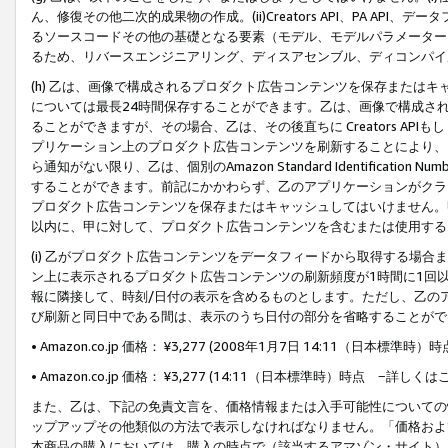
ん、修復その他二次的成果物の作成。(ii)Creators API、PA 
るソースコードその他の基礎となる要素（モデル、モデルパラメーター
るため、リバースエンジニアリング、ディスアセンブル、ディコンパイ
(h) 乙は、画像で構成されるプロダクト広告コンテンツを保存または
については最長24時間保存することができます。乙は、画像で構成さ
ることができますが、その場合、乙は、その後直ちに Creators AP
プリケーション上のプロダクト広告コンテンツを刷新することにより、
ら通知がない限り、乙は、個別のAmazon Standard Identification Nu
することができます。前記にかかわらず、乙のアプリケーションがクラ
プロダクト広告コンテンツを保存またはキャッシュしてはいけません。
以内に、甲に対して、プロダクト広告コンテンツを含むまたは使用する
(i) 乙がプロダクト広告コンテンツをデータフィードから取得する場合または
ン上に表示されるプロダクト広告コンテンツの刷新頻度が1時間に1回
報に隣接して、時刻/日付の表示を含めるものとします。ただし、乙の
び刷新と同日中である間は、表示のうち日付の部分を省略することがで
• Amazon.co.jp 価格： ¥3,277 (2008年1月7日 14:11（日本標準
• Amazon.co.jp 価格： ¥3,277 (14:11（日本標準時）時点 −詳しくは
また、乙は、下記の免責文言を、価格情報または入手可能性についての
ップアップその他類似の方法で表示しなければなりません。「価格およ
本商品の購入においては、購入の時点で（該当するアマゾン・サイト）