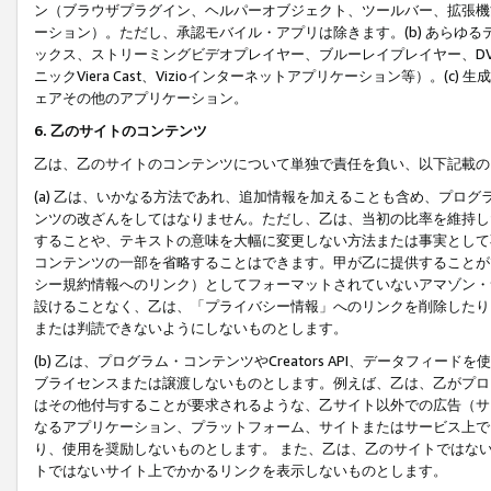
ン（ブラウザプラグイン、ヘルパーオブジェクト、ツールバー、拡張機
ーション）。ただし、承認モバイル・アプリは除きます。(b) あらゆ
ックス、ストリーミングビデオプレイヤー、ブルーレイプレイヤー、DVDプ
ニックViera Cast、Vizioインターネットアプリケーション等）。(
ェアその他のアプリケーション。
6. 乙のサイトのコンテンツ
乙は、乙のサイトのコンテンツについて単独で責任を負い、以下記載の
(a) 乙は、いかなる方法であれ、追加情報を加えることも含め、プロ
ンツの改ざんをしてはなりません。ただし、乙は、当初の比率を維持し
することや、テキストの意味を大幅に変更しない方法または事実として
コンテンツの一部を省略することはできます。甲が乙に提供することが
シー規約情報へのリンク）としてフォーマットされていないアマゾン・
設けることなく、乙は、「プライバシー情報」へのリンクを削除したり
または判読できないようにしないものとします。
(b) 乙は、プログラム・コンテンツやCreators API、データフ
ブライセンスまたは譲渡しないものとします。例えば、乙は、乙がプロ
はその他付与することが要求されるような、乙サイト以外での広告（サ
なるアプリケーション、プラットフォーム、サイトまたはサービス上で
り、使用を奨励しないものとします。 また、乙は、乙のサイトではな
トではないサイト上でかかるリンクを表示しないものとします。