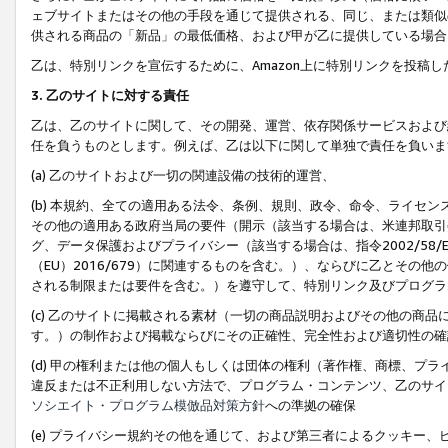
ェブサイトまたはその他の手段を通じて提供される、同じ、または類似
供される商品の「新品」の最低価格、および甲が乙に提供している場合
乙は、特別リンクを宣伝するために、Amazon上に特別リンクを投稿し
3. 乙のサイトに対する責任
乙は、乙のサイトに関して、その開発、運営、依存関係サービスおよび
任を負うものとします。例えば、乙は以下に関して単独で責任を負いま
(a) 乙のサイトおよび一切の関連設備の技術的運営、
(b) 本規約、全ての適用ある法令、条例、規則、政令、命令、ライセ
その他の適用ある政府当局の要件（開示（該当する場合は、米連邦取引
グ、データ保護およびプライバシー（該当する場合は、指令2002/58
（EU）2016/679）に関連するものを含む。）、ならびに乙とそ
される制限または要件を含む。）を遵守して、特別リンク及びプログラ
(c) 乙のサイトに掲載される素材（一切の商品説明およびその他の商
す。）の制作および掲載ならびにその正確性、完全性および適切性の確
(d) 甲の権利または他の個人もしくは団体の権利（著作権、商標、プ
違反または不正利用しない方法で、プログラム・コンテンツ、乙のサイ
ソシエイト・プログラム模倣品対策方針
への準拠の確保
(e) プライバシー規約その他を通じて、および第三者によるクッキー