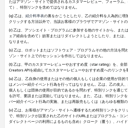
たはアマゾン・サイトで提供されるカスタマーレビュー、フォーラム、
て）、特別リンクを含めてはなりません。
(q) 乙は、
紹介料率表
の裏をかこうとしたり、乙の紹介料を人為的に増
クリックする方法以外で、当該お客様のブラウザでアマゾン・サイトの
(r) 乙は、アソシエイト・プログラムに参加する他のサイトから、ま
ェア経由を含めて）妨害またはリダイレクトしようとしたり、または、
なりません。
(s) 乙は、ロボットまたはソフトウェア・プログラムその他の方法を
ゾン・サイト上でのセッションを作出してはなりません。
(t) 乙は、甲のカスタマーレビューやおすすめ度（star rating
Creators APIを経由してカスタマーレビューやおすすめ度へのリンク
(u) 乙は、乙自身の使用またはその他の個人もしくは企業の使用が目
はメンバー紹介イベント行為を行ってはなりません。乙は、乙の友人、
個人もしくは団体の使用が目的であるかを問わず、特別リンクを通じて
を許可、要請または奨励してはなりません。また、乙は、特別リンクを
バー紹介イベント行為の実施、または再販売もしくは（あらゆる種類の
(v) 乙は、お客様がアマゾン・サイトへ遷移するため特別リンクをク
で、特別リンクが設置された乙のサイトのURLまたはプログラム・コ
ダイレクトページの利用によるものも含め）クローク（覆う）、ハイド