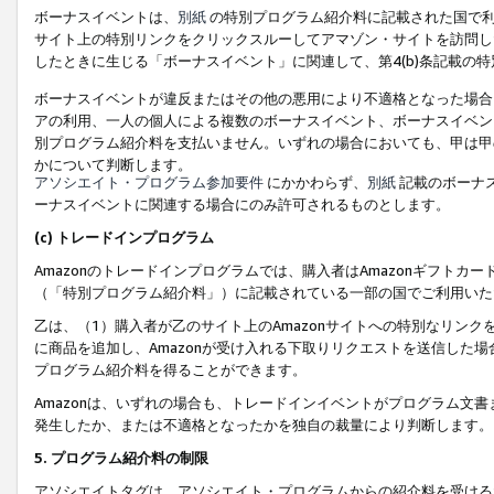
ボーナスイベントは、
別紙
の特別プログラム紹介料に記載された国で利
サイト上の特別リンクをクリックスルーしてアマゾン・サイトを訪問した
したときに生じる「ボーナスイベント」に関連して、第4(b)条記載の
ボーナスイベントが違反またはその他の悪用により不適格となった場合
アの利用、一人の個人による複数のボーナスイベント、ボーナスイベン
別プログラム紹介料を支払いません。いずれの場合においても、甲は甲
かについて判断します。
アソシエイト・プログラム参加要件
にかかわらず、
別紙
記載のボーナ
ーナスイベントに関連する場合にのみ許可されるものとします。
(c) トレードインプログラム
Amazonのトレードインプログラムでは、購入者はAmazonギフト
（「特別プログラム紹介料」）に記載されている一部の国でご利用いた
乙は、（1）購入者が乙のサイト上のAmazonサイトへの特別なリン
に商品を追加し、Amazonが受け入れる下取りリクエストを送信した場
プログラム紹介料を得ることができます。
Amazonは、いずれの場合も、トレードインイベントがプログラム文書
発生したか、または不適格となったかを独自の裁量により判断します。
5. プログラム紹介料の制限
アソシエイトタグは、アソシエイト・プログラムからの紹介料を受ける