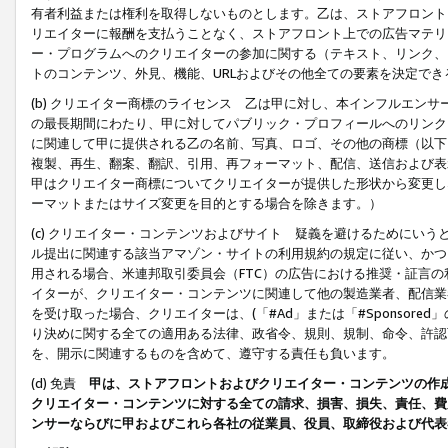
有者利益または権利を取得しないものとします。乙は、ストアフロントに
リエイターに報酬を支払うことなく、ストアフロント上での広告マテリア
ー・プログラムへのクリエイターの参加に関する（テキスト、リンク、
トのコンテンツ、外見、機能、URLおよびその他全ての要素を決定で
(b) クリエイター商標のライセンス 乙は甲に対し、本インフルエン
の最長期間にわたり、甲に対してパブリック・プロフィールへのリンク
に関連して甲に提供される乙の名前、写真、ロゴ、その他の商標（以下
複製、再生、翻案、翻訳、引用、再フォーマット、配信、送信および表
甲はクリエイター商標についてクリエイターが提供した形状から変更し
ーマットまたはサイズ変更を目的とする場合を除きます。）
(c) クリエイター・コンテンツおよびサイト 疑義を避けるためにい
ル提出に関連する該当アマゾン・サイトの利用規約の規定に従い、かつ、
用される場合、米連邦取引委員会（FTC）の広告における推奨・証言
イターが、クリエイター・コンテンツに関連して他の製造業者、配信業
を受け取った場合、クリエイターは、(「#Ad」または「#Sponsor
り決めに関する全ての適用ある法律、政省令、規則、規制、命令、許認
を、開示に関連するものを含めて、遵守する責任も負います。
(d) 免責
甲は、ストアフロントおよびクリエイター・コンテンツの作
クリエイター・コンテンツに対する全ての請求、損害、損失、責任、費
ンサーならびに甲およびこれら各社の従業員、役員、取締役および代表