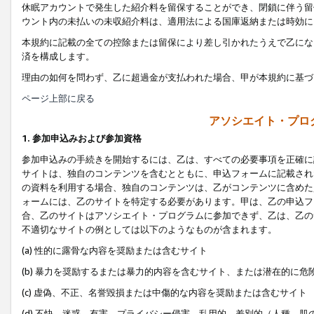
休眠アカウントで発生した紹介料を留保することができ、閉鎖に伴う留
ウント内の未払いの未収紹介料は、適用法による国庫返納または時効に
本規約に記載の全ての控除または留保により差し引かれたうえで乙にな
済を構成します。
理由の如何を問わず、乙に超過金が支払われた場合、甲が本規約に基づ
ページ上部に戻る
アソシエイト・プロ
1. 参加申込みおよび参加資格
参加申込みの手続きを開始するには、乙は、すべての必要事項を正確に
サイトは、独自のコンテンツを含むとともに、申込フォームに記載され
の資料を利用する場合、独自のコンテンツは、乙がコンテンツに含めた
ォームには、乙のサイトを特定する必要があります。甲は、乙の申込フ
合、乙のサイトはアソシエイト・プログラムに参加できず、乙は、乙の
不適切なサイトの例としては以下のようなものが含まれます。
(a) 性的に露骨な内容を奨励または含むサイト
(b) 暴力を奨励するまたは暴力的内容を含むサイト、または潜在的に
(c) 虚偽、不正、名誉毀損または中傷的な内容を奨励または含むサイト
(d) 不快、迷惑、有害、プライバシー侵害、乱用的、差別的（人種、