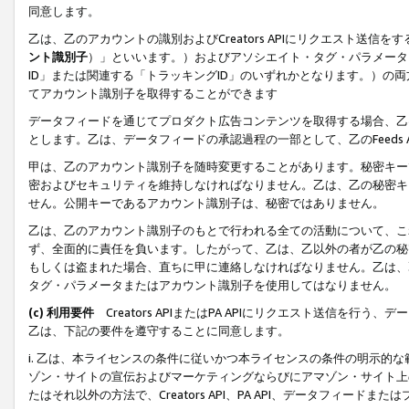
同意します。
乙は、乙のアカウントの識別およびCreators APIにリクエスト送
ント識別子
）」といいます。）およびアソシエイト・タグ・パラメータ（
ID」または関連する「トラッキングID」のいずれかとなります。）の両方
てアカウント識別子を取得することができます
データフィードを通じてプロダクト広告コンテンツを取得する場合、乙は、Cre
とします。乙は、データフィードの承認過程の一部として、乙のFeeds
甲は、乙のアカウント識別子を随時変更することがあります。秘密キー
密およびセキュリティを維持しなければなりません。乙は、乙の秘密キ
せん。公開キーであるアカウント識別子は、秘密ではありません。
乙は、乙のアカウント識別子のもとで行われる全ての活動について、こ
ず、全面的に責任を負います。したがって、乙は、乙以外の者が乙の秘
もしくは盗まれた場合、直ちに甲に連絡しなければなりません。乙は、
タグ・パラメータまたはアカウント識別子を使用してはなりません。
(c) 利用要件
Creators APIまたはPA APIにリクエスト送信を
乙は、下記の要件を遵守することに同意します。
i. 乙は、本ライセンスの条件に従いかつ本ライセンスの条件の明示的
ゾン・サイトの宣伝およびマーケティングならびにアマゾン・サイト上
たはそれ以外の方法で、Creators API、PA API、データフィー