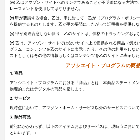
(w) 乙はアマゾン・サイトへのリンクであることが不明瞭になる方法
レースメントを使用してはなりません。
(x) 甲が要請する場合、乙は、甲に対して、乙が（プログラム・ポリ
を提供するものとします。乙が甲の要請にしたがって証明書を提供しな
(y) 甲が別途合意しない限り、乙のサイトは、価格のトラッキングお
(z) 乙は、アマゾン・サイトではないサイト上で提供される商品（例
グラム・コンテンツを乙のサイトに表示したり、その他の利用をしない
ストもしくはその他の情報もしくはコンテンツを乙のサイトに表示した
アソシエイト・プログラムの商
1. 商品
アソシエイト・プログラムにおける「商品」とは、本商品ステートメン
物理的またはデジタルの商品を指します。
2. サービス
現時点において、アマゾン・ホーム・サービス以外のサービスについて
3. 除外商品
前記にかかわらず、以下のアイテムおよびサービスは、現時点において
といいます。）