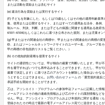
または活動を奨励または含むサイト
(e) 違法行為を奨励または実行するサイト
(f) 子どもを対象にした、もしくは13歳もしくはその他の適用年齢
集、使用または公開するサイト、またはすべての適用ある法令、条例、
制ルール、判決、判断、または子どもの保護に関連する適用ある政府当局の要
6501-6506)もしくはこれらに基づき公布された規則、または児童オ
(g) 甲またはその関連会社の商標や、甲またはその関連会社の商標の
ID、またはソーシャルネットワークサイトのユーザー名、グループ名
甲の商標の非包括的リストをご覧ください。）
(h) その他知的財産権を侵害するサイト
サイトの適切性については、甲が独自の裁量で判断いたします。甲が不
件を遵守すればいつでも再申込みすることができます。ただし、甲が1)
裁量で決定します）に基づき乙のアカウントを解除した場合はいかなる
うとすることはできません。
お問い合わせフォーム
の「運営規約違反に
承認手続を開始することができます。
乙は、アソシエイト・プログラムへの参加申込フォームに記載した情報
メールアドレスその他の連絡先情報および乙のサイトの識別情報などを
せん。甲は、アソシエイト・プログラムおよび本規約に関する通知（も
登録されたその時点で最新の電子メールアドレス宛てに送信することが