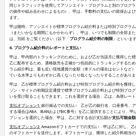
同じトラフィックを使用してアソシエイト・プログラムと別のプログラ
の操作や組み合わせによるもの）、甲は、手数料の支払いの留保および
ます。
甲は随時、アソシエイトが標準プログラム紹介料または特別プログラム
（またいかなる期間にもかかわらず）、甲は、いつでも制限の全部また
は、
別紙
をご覧ください（以下「
プログラム紹介料の制限
」といいま
6. プログラム紹介料のレポートと支払い
甲は、甲内部のトラッキングのために、および乙が当該月に獲得した標
乙に配布するため、適格販売を正確かつ包括的にトラッキングするため
ラム紹介料は、最も近い現地通貨の金額（米ドルの場合はセントなど）
ている水準よりもわずかに高くなったり低くなったりすることがありま
甲は、乙が標準プログラム紹介料および特別プログラム紹介料を獲得し
ゾン・サイトの初期設定通貨で標準プログラム紹介料および特別プログ
いを受け取ることもできます。これを選択する場合、乙は、為替レート
支払オプション1:
銀行振込での支払い 乙が乙の銀行名、口座番号、ア
する場合はABA、IBANおよびBIC番号）を乙に提供することにより
プションを選択した場合、甲は、乙に対する合計支払額が
支払可能金額
支払オプション2:
Amazonギフトカードでの支払い 甲は乙に対し、
のギフトカードを送付します。ギフトカードは、獲得した紹介料相当の