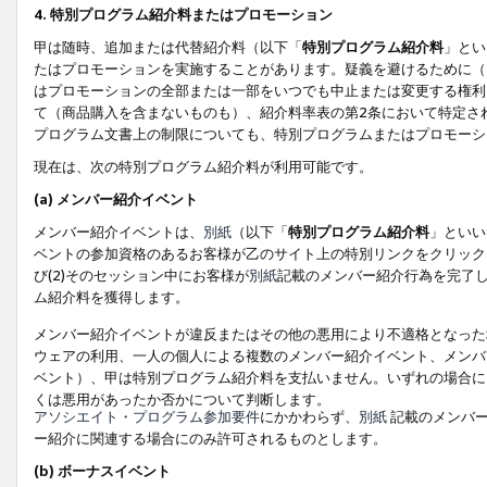
4. 特別プログラム紹介料またはプロモーション
甲は随時、追加または代替紹介料（以下「
特別プログラム紹介料
」とい
たはプロモーションを実施することがあります。疑義を避けるために（
はプロモーションの全部または一部をいつでも中止または変更する権利
て（商品購入を含まないものも）、紹介料率表の第2条において特定さ
プログラム文書上の制限についても、特別プログラムまたはプロモーシ
現在は、次の特別プログラム紹介料が利用可能です。
(a) メンバー紹介イベント
メンバー紹介イベントは、
別紙
（以下「
特別プログラム紹介料
」といい
ベントの参加資格のあるお客様が乙のサイト上の特別リンクをクリック
び(2)そのセッション中にお客様が
別紙
記載のメンバー紹介行為を完了
ム紹介料を獲得します。
メンバー紹介イベントが違反またはその他の悪用により不適格となった
ウェアの利用、一人の個人による複数のメンバー紹介イベント、メンバ
ベント）、甲は特別プログラム紹介料を支払いません。いずれの場合に
くは悪用があったか否かについて判断します。
アソシエイト・プログラム参加要件
にかかわらず、
別紙
記載のメンバー
ー紹介に関連する場合にのみ許可されるものとします。
(b) ボーナスイベント