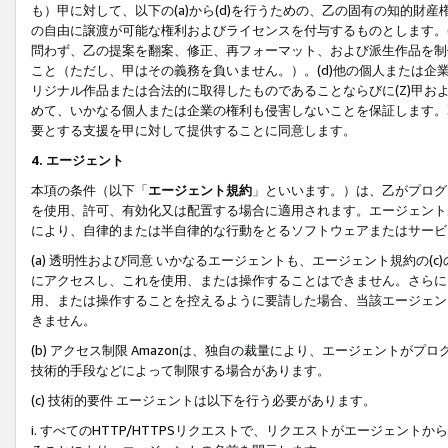
も）甲に対して、以下の(a)から(d)を行うための、乙の固有の知的
の自由に譲渡が可能な権利およびライセンスを付与するものとします。(
問わず、乙の提案を翻案、修正、再フォーマット、および派生作品を制
こと（ただし、甲はその義務を負いません。）。(d)他の個人または企
リジナル作品または合法的に取得したものであることならびに(Z)甲
めて、いかなる個人または企業の権利も侵害しないことを保証します。
要とする支援を甲に対して提供することに同意します。
4. エージェント
本項の条件（以下「
エージェント規約
」といいます。）は、乙がプログ
を使用、許可、有効化又は配置する場合に適用されます。エージェント
により、自律的または半自律的な行動をとるソフトウェアまたはサービ
(a) 透明性および同意 いかなるエージェントも、エージェント規約の
にアクセスし、これを使用、または操作することはできません。さらに、
用、または操作することを控えるように要請した場合、当該エージェン
きません。
(b) アクセス制限 Amazonは、独自の裁量により、エージェント
技術的手段などによって制限する場合があります。
(c) 技術的要件 エージェントは以下を行う必要があります。
i. すべてのHTTP/HTTPSリクエストで、リクエストがエージェ