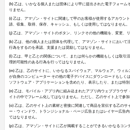
(h) 乙は、いかなる個人または団体により甲に提出された電子フォー
りません。
(i) 乙は、アマゾン・サイトに関連して甲のお客様が使用するアカウ
請、収集、取得、保存、キャッシュ、もしくは使用してはなりません。
(j) 乙は、アマゾン・サイトのボタン、リンクその他の機能を、変更
(k) 乙は、他の個人または団体を代理して、アマゾン・サイトにおい
行為をするのを承認、支援または奨励してはなりません。
(l) 乙は、甲と乙との関係について、または何らかの機能もしくは取
理的可能性のある行為を行ってはなりません。
(m) 乙は、乙のサイトに、いかなるスパイウェア、マルウェア、ウィ
が自身のコンピューター その他の電子デバイスにダウンロードもしく
ソフトウェア・アプリケーションを含めたり、表示したり、または特別
(n) 乙は、モバイル・アプリ内に組み込まれたアプリ内ウェブブラウザ
イトの中でフレーム化してはなりません。ただし、乙のサイト上で参加
(o) 乙は、乙のサイト上の素材と密接に関連して商品を宣伝する乙の
ー・ウィンドウ、トランジショナル・ページ広告またはレイヤー広告内
てはなりません。
(p) 乙は、アマゾン・サイトに乙が掲載することができるいかなるコ