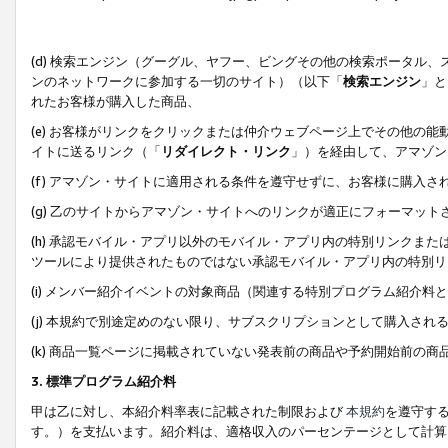
(d) 検索エンジン（グーグル、ヤフー、ビングその他の検索ポータル
ンのネットワークに参加する一切のサイト）（以下「
検索エンジン
」と
れたお客様が購入した商品、
(e) お客様がリンクをクリックまたは仲介ウェブページ上でその他の
イトに送るリンク（「
リダイレクト・リンク
」）を経由して、アマゾン
(f) アマゾン・サイトに適用される条件を遵守せずに、お客様に購入さ
(g) 乙のサイトからアマゾン・サイトへのリンクが適正にフォーマッ
(h) 承認モバイル・アプリ以外のモバイル・アプリ内の特別リンクまたはC
ツールにより提供されたものではない承認モバイル・アプリ内の特別リ
(i) メンバー紹介イベントの対象商品（関連する特別プログラム紹介料と
(j) 本規約で別途定めのない限り、サブスクリプションとして購入され
(k) 商品一覧ページに掲載されていない発表前の商品や予約開始前の商
3. 標準プログラム紹介料
甲は乙に対し、本紹介料率表に記載された制限および
本規約
を遵守す
す。）を支払います。紹介料は、適格収入のパーセンテージとして計算