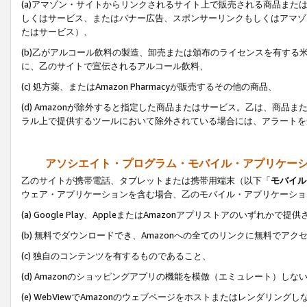
(a)アマゾン・サイトからリンクされるサイト上で販売される商品またはサ
しくはサービス、またはバナー広告、スポンサーリンクもしくはアマゾ
たはサービス）、
(b)乙がアルコール飲料の製造、卸売または頒布のライセンスを有す
に、乙のサイトで宣伝されるアルコール飲料、
(c) 処方薬、またはAmazon Pharmacyが販売するその他の商品、
(d) Amazonが除外すると指定した商品またはサービス。乙は、商品また
ラル上で提供するツールにおいて除外されている場合には、アラートを
アソシエイト・プログラム・モバイル・アプリケー
乙のサイトが携帯電話、タブレットまたは携帯用端末（以下「
モバイル
ウェア・アプリケーションを含む場合、乙のモバイル・アプリケーショ
(a) Google Play、AppleまたはAmazonアプリストアのいずれかで
(b) 無料でダウンロードでき、Amazonへの全てのリンクに無料でアク
(c) 独自のコンテンツを有するものであること、
(d) Amazonのショッピングアプリの機能を模倣（エミュレート）しな
(e) WebViewでAmazonのウェブページをホストまたはレンダリング