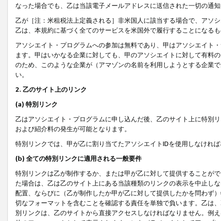
なった場合でも、乙は当該電子メールアドレスに送信された一切の通知
乙が［注：米租税法上定義される］非米国人に該当する場合で、アソシ
乙は、本規約に基づく全てのサービスを米国外で履行することになるも
アソシエイト・プログラムへの参加は無料であり、甲はアソシエイト・
ます。甲はいかなる企業に対しても、甲のアソシエイトに対して有料の
のため、このような企業が（アマゾンの名前を利用しようとする企業で
い。
2. 乙のサイト上のリンク
(a) 特別リンク
乙はアソシエイト・プログラムに申し込んだ後、乙のサイト上に特別リ
および紹介料の発生が可能となります。
特別リンクでは、甲が乙に割り当てたアソシエイトIDを使用しなけれ
(b) 全ての特別リンクに適用される一般要件
特別リンクは乙が制作するか、または甲が乙に対して提供することがで
た場合は、乙は乙のサイト上にある当該種類のリンクの表示を中止しな
配置、ならびに（乙が制作したか甲が乙に対して提供したかを問わず）
切なフォーマットを含むことを確認する責任を単独で負います。乙は、
別リンクは、乙のサイトから直接アクセスしなければなりません。例えば、