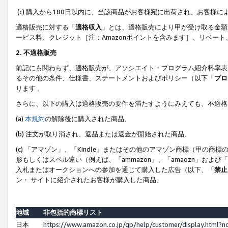
(c) 購入から180日以内に、当該商品がお客様宛に出荷され、お客
適格販売に対する「
適格収入
」とは、適格販売により甲が受け取る金額
ービス料、クレジット［注：Amazonポイントを含みます］、リベー
2. 不適格販売
前記にも関わらず、適格販売が、アソシエイト・プログラム紹介料率表
るその他の条件、仕様書、ステートメントおよびポリシー（以下「
プロ
ります 。
さらに、以下の購入は適格販売の要件を満たすようにみえても、不適格
(a)
本規約
の解除後に購入された商品、
(b) 注文が取り消され、返品または返金が開始された商品、
(c) 「アマゾン」、「Kindle」またはその他のアマゾン商標（甲
形もしくはスペル違い（例えば、「ammazon」、「amaozn」およ
入札またはオークションへの参加を通じて購入した広告（以下、「
禁止
ン・ サイトに紹介されたお客様が購入した商品、
地域
非包括的商標リスト
日本
https://www.amazon.co.jp/gp/help/customer/display.html