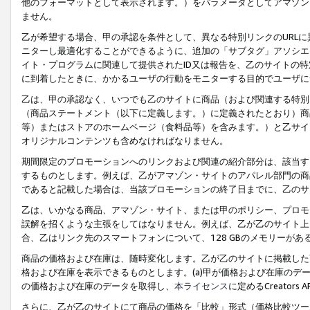
他のフォーマットとして表示されます。）をパラメータとしてアマゾン
ません。
乙が希望する場合、甲の承認を条件として、異なる特別リンクのURL
ニターし最適化することができるように、追加の「サブタグ」アソシエ
イト・プログラムに関連して提供されたID又は報告を、乙のサイトの
に到着したときに、かかるユーザの行動をモニターする目的でユーザに
乙は、甲の承認なく、いつでも乙のサイトに商品（および関連する特別
（商品ステートメント（以下に定義します。）に定義されたとおり）商
等）またはストアのホームページ（食料品等）を含みます。）と乙サイ
オリジナルコンテンツも含めなければなりません。
期間限定のプロモーションへのリンクおよび関連の紹介部分は、該当す
するものとします。例えば、乙がアマゾン・サイトのアパレル部門の商
であると記載した場合は、当該プロモーションの終了日までに、乙のサ
乙は、いかなる商品、アマゾン・サイト、または甲のポリシー、プロモ
誤解を招くような主張をしてはなりません。例えば、乙が乙のサイト上に
合、乙はリンク先のスマートフォンについて、128 GBのメモリーが
商品の価格および在庫は、随時変化します。乙が乙のサイトに掲載した
格および在庫を表示できるものとします。(a)甲が価格および在庫のデータを
の価格および在庫のデータを取得し、
本ライセンス
に定めるCreator
さらに、乙が乙のサイトにて商品の価格を「比較」形式（価格比較ツー