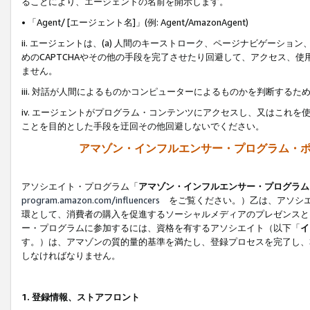
ることにより、エージェントの名前を開示します。
• 「Agent/ [エージェント名]」(例: Agent/AmazonAgent)
ii. エージェントは、(a) 人間のキーストローク、ページナビゲーシ
めのCAPTCHAやその他の手段を完了させたり回避して、アクセス、
ません。
iii. 対話が人間によるものかコンピューターによるものかを判断する
iv. エージェントがプログラム・コンテンツにアクセスし、又はこれ
ことを目的とした手段を迂回その他回避しないでください。
アマゾン・インフルエンサー・プログラム・
アソシエイト・プログラム「
アマゾン・インフルエンサー・プログラム
program.amazon.com/influencers
をご覧ください。）乙は、アソシエ
環として、消費者の購入を促進するソーシャルメディアのプレゼンスと
ー・プログラムに参加するには、資格を有するアソシエイト（以下「
イ
す。）は、アマゾンの質的量的基準を満たし、登録プロセスを完了し、
しなければなりません。
1.
登録情報、ストアフロント