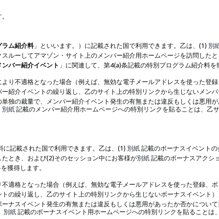
す。
グラム紹介料
」といいます。）に記載された国で利用できます。乙は、(1)
別
スルーしてアマゾン・サイト上のメンバー紹介用ホームページを訪問したとき
メンバー紹介イベント
」に関連して、第4(a)条記載の特別プログラム紹介料
により不適格となった場合（例えば、無効な電子メールアドレスを使った登録
バー紹介イベントの繰り返し、乙のサイト上の特別リンクから生じないメンバ
の単独の裁量で、メンバー紹介イベント発生の有無または違反もしくは悪用が
、
別紙
記載のメンバー紹介用ホームページへの特別リンクを貼ることは、乙サ
に記載された国で利用できます。乙は、(1)
別紙
記載のボーナスイベントの
たとき、および(2)そのセッション中にお客様が
別紙
記載のボーナスアクシ
料を獲得します。
り不適格となった場合（例えば、無効な電子メールアドレスを使った登録、ボ
ントの繰り返し、乙のサイト上の特別リンクから生じないボーナスイベント）
ボーナスイベント発生の有無または違反もしくは悪用があったか否かについて
、
別紙
記載のボーナスイベント用ホームページへの特別リンクを貼ることは