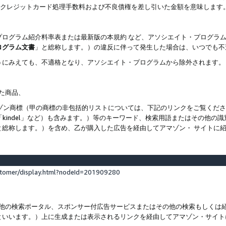
ト、クレジットカード処理手数料および不良債権を差し引いた金額を意味します
プログラム紹介料率表または最新版の本規約 など、アソシエイト・プログラ
ログラム文書
」と総称します。）の違反に伴って発生した場合は、いつでも不
うにみえても、不適格となり、アソシエイト・プログラムから除外されます。
れた商品、
他のアマゾン商標（甲の商標の非包括的リストについては、下記のリンクをご覧く
よび「kindel」など）も含みます。）等のキーワード、検索用語またはその
と総称します。）を含め、乙が購入した広告を経由してアマゾン・ サイトに
stomer/display.html?nodeId=201909280
その他の検索ポータル、スポンサー付広告サービスまたはその他の検索もしく
といいます。）上に生成または表示されるリンクを経由してアマゾン・サイト