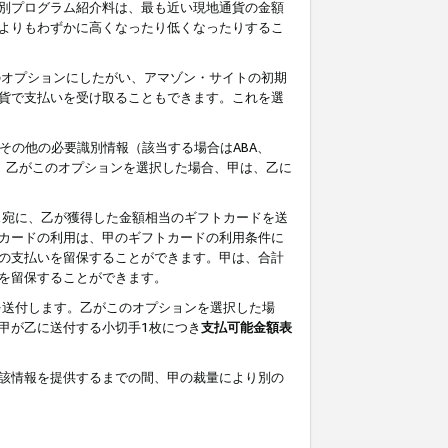
別プログラム紹介料は、最も近い現地通貨の金額
よりもわずかに高くなったり低くなったりするこ
のオプションにしたがい、アマゾン・サイトの初期
貨で支払いを受け取ることもできます。これを選
その他の必要識別情報（該当する場合はABA、
す。乙がこのオプションを選択した場合、甲は、乙に
ス宛に、乙が獲得した金額相当のギフトカードを送
カードの利用は、甲のギフトカードの利用条件に
の支払いを留保することができます。甲は、合計
を留保することができます。
を送付します。乙がこのオプションを選択した場
甲が乙に送付する小切手1枚につき
支払可能金額表
該情報を提供するまでの間、甲の裁量により別の