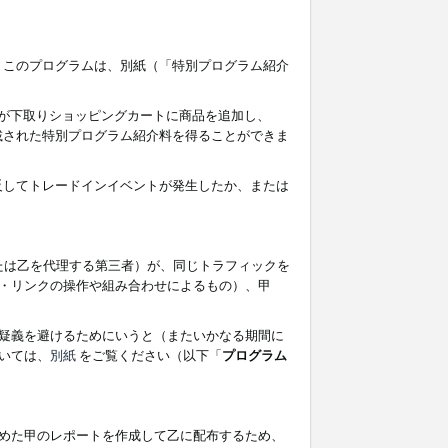
す。このプログラムは、別紙（「特別プログラム紹介
者が下取りショッピングカートに商品を追加し、
記載された特別プログラム紹介料を得ることができま
違反してトレードインイベントが発生したか、または
たは乙を代理する第三者）が、同じトラフィックを
・リンクの操作や組み合わせによるもの）、甲
疑義を避けるためにいうと（またいかなる期間に
いては、
別紙
をご覧ください（以下「
プログラム
めた甲のレポートを作成して乙に配布するため、