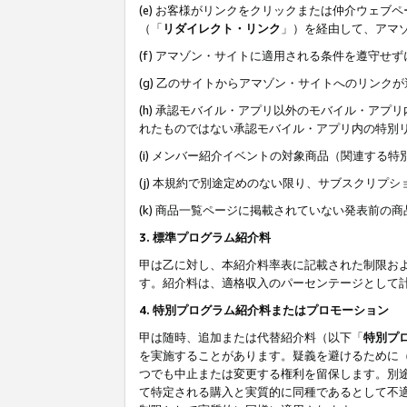
(e) お客様がリンクをクリックまたは仲介ウェ
（「
リダイレクト・リンク
」）を経由して、アマ
(f) アマゾン・サイトに適用される条件を遵守せ
(g) 乙のサイトからアマゾン・サイトへのリン
(h) 承認モバイル・アプリ以外のモバイル・アプリ
れたものではない承認モバイル・アプリ内の特別
(i) メンバー紹介イベントの対象商品（関連する
(j) 本規約で別途定めのない限り、サブスクリプ
(k) 商品一覧ページに掲載されていない発表前の
3. 標準プログラム紹介料
甲は乙に対し、本紹介料率表に記載された制限お
す。紹介料は、適格収入のパーセンテージとして
4. 特別プログラム紹介料またはプロモーション
甲は随時、追加または代替紹介料（以下「
特別プ
を実施することがあります。疑義を避けるために
つでも中止または変更する権利を留保します。別
て特定される購入と実質的に同種であるとして不