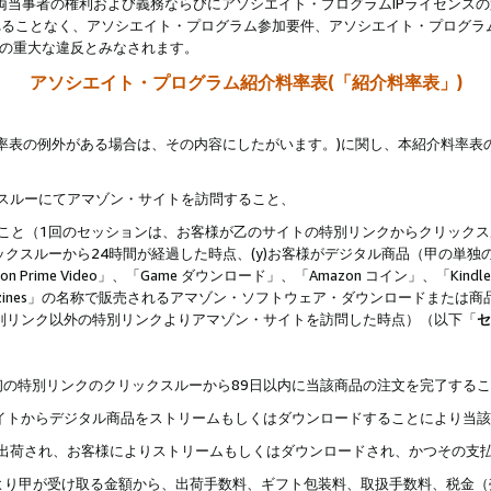
両当事者の権利および義務ならびにアソシエイト・プログラムIPライセンス
されることなく、アソシエイト・プログラム参加要件、アソシエイト・プログラ
約の重大な違反とみなされます。
アソシエイト・プログラム紹介料率表(「紹介料率表」)
料率表の例外がある場合は、その内容にしたがいます。)に関し、本紹介料率表
クスルーにてアマゾン・サイトを訪問すること、
じること（1回のセッションは、お客様が乙のサイトの特別リンクからクリック
ックスルーから24時間が経過した時点、(y)お客様がデジタル商品（甲の単独の
zon Prime Video」、「Game ダウンロード」、「Amazon コイン」、「Kindle 本
ndle Magazines」の名称で販売されるアマゾン・ソフトウェア・ダウンロードまた
特別リンク以外の特別リンクよりアマゾン・サイトを訪問した時点）（以下「
セ
、
、最初の特別リンクのクリックスルーから89日以内に当該商品の注文を完了する
ン・サイトからデジタル商品をストリームもしくはダウンロードすることにより当
様宛に出荷され、お客様によりストリームもしくはダウンロードされ、かつその支
より甲が受け取る金額から、出荷手数料、ギフト包装料、取扱手数料、税金（