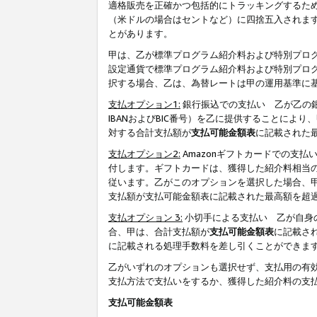
適格販売を正確かつ包括的にトラッキングするた
（米ドルの場合はセントなど）に四捨五入されま
とがあります。
甲は、乙が標準プログラム紹介料および特別プロ
設定通貨で標準プログラム紹介料および特別プロ
択する場合、乙は、為替レートは甲の運用基準に
支払オプション1:
銀行振込での支払い 乙が乙の銀
IBANおよびBIC番号）を乙に提供することに
対する合計支払額が
支払可能金額表
に記載された
支払オプション2:
Amazonギフトカードでの支
付します。ギフトカードは、獲得した紹介料相当
従います。乙がこのオプションを選択した場合、
支払額が支払可能金額表に記載された最高額を超
支払オプション 3:
小切手による支払い 乙が自身
合、甲は、合計支払額が
支払可能金額表
に記載さ
に記載される処理手数料を差し引くことができま
乙がいずれのオプションも選択せず、支払用の有
支払方法で支払いをするか、獲得した紹介料の支
支払可能金額表