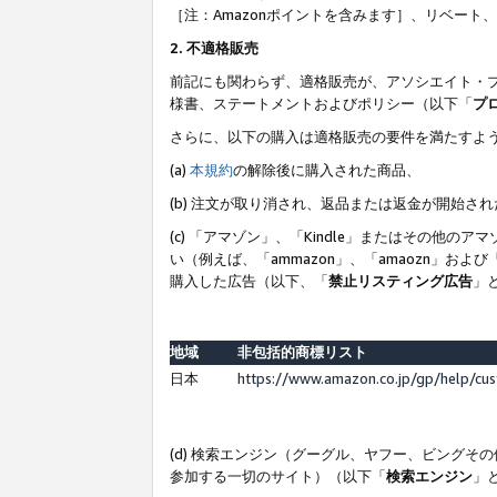
［注：Amazonポイントを含みます］、リベー
2. 不適格販売
前記にも関わらず、適格販売が、アソシエイト・
様書、ステートメントおよびポリシー（以下「
プ
さらに、以下の購入は適格販売の要件を満たすよ
(a)
本規約
の解除後に購入された商品、
(b) 注文が取り消され、返品または返金が開始さ
(c) 「アマゾン」、「Kindle」またはその
い（例えば、「ammazon」、「amaozn」お
購入した広告（以下、「
禁止リスティング広告
」
地域
非包括的商標リスト
日本
https://www.amazon.co.jp/gp/help/cu
(d) 検索エンジン（グーグル、ヤフー、ビング
参加する一切のサイト）（以下「
検索エンジン
」