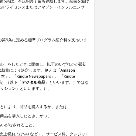
の第3条は、本規約終了後も存続します。疑義を避け
ムIPライセンスまたはアマゾン・インフルエンサ
の第3条に定める標準プログラム紹介料を支払いま
スルーをしたときに開始し、以下のいずれかが最初
裁量により決定します。例えば「Amazon
」、「Kindle Newspapers」、 「Kindle
は商品）（以下「
デジタル商品
」といいます。）ではな
ッション
」といいます。）、
ことにより、商品を購入するか、または
該商品を購入したとき、かつ、
払いがなされること。
売上税およびVATなど）、サービス料、クレジット