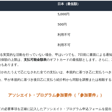
日本（最低額）
5,000円
500円
利用不可
利用不可
なる実質的な活動を行っていない場合、甲はいつでも、7日前に書面による通
留保額の上限は、
支払可能金額表
のギフトカードの最低額とします。さらに、
合もあります。
引かれたうえで乙になされた全ての支払いは、本規約に基づき乙に支払うべき
合、甲が本規約に基づき後日乙に支払う紹介料から同額を調整または相殺する
アソシエイト・プログラム参加要件（「参加要件」）
ての必要事項を正確に記入したアソシエイト・プログラム申込フォームを提出