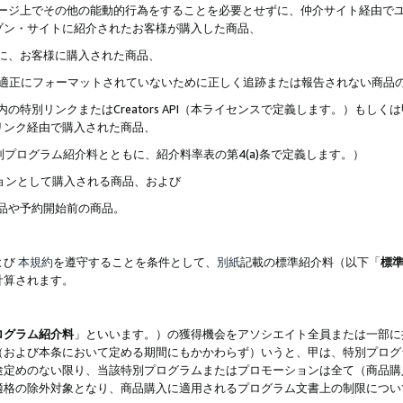
ブページ上でその他の能動的行為をすることを必要とせずに、仲介サイト経由で
ゾン・サイトに紹介されたお客様が購入した商品、
ずに、お客様に購入された商品、
クが適正にフォーマットされていないために正しく追跡または報告されない商品
内の特別リンクまたはCreators API（本ライセンスで定義します。）も
リンク経由で購入された商品、
特別プログラム紹介料とともに、紹介料率表の第4(a)条で定義します。）
ションとして購入される商品、および
商品や予約開始前の商品。
よび
本規約
を遵守することを条件として、
別紙
記載の標準紹介料（以下「
標
計算されます。
ログラム紹介料
」といいます。）の獲得機会をアソシエイト全員または一部に
（および本条において定める期間にもかかわらず）いうと、甲は、特別プログ
途定めのない限り、当該特別プログラムまたはプロモーションは全て（商品購
適格の除外対象となり、商品購入に適用されるプログラム文書上の制限につい