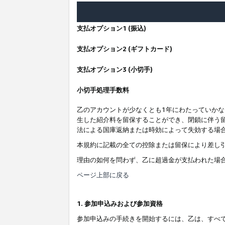
支払オプション1 (振込)
支払オプション2 (ギフトカード)
支払オプション3 (小切手)
小切手処理手数料
乙のアカウントが少なくとも1年にわたっていか
生した紹介料を留保することができ、閉鎖に伴う
法による国庫返納または時効によって失効する場
本規約に記載の全ての控除または留保により差し
理由の如何を問わず、乙に超過金が支払われた場
ページ上部に戻る
1. 参加申込みおよび参加資格
参加申込みの手続きを開始するには、乙は、すべ