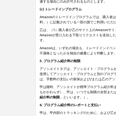
連する場合にのみ許可されるものとします。
(c) トレードインプログラム
Amazonのトレードインプログラムでは、購入者
料」）に記載されている一部の国でご利用いただ
乙は、（1）購入者が乙のサイト上のAmazon
Amazonが受け入れる下取りリクエストを送信し
す。
Amazonは、いずれの場合も、トレードインイベ
不適格となったかを独自の裁量により判断します
5. プログラム紹介料の制限
アソシエイトタグは、アソシエイト・プログラム
使用してアソシエイト・プログラムと別のプログ
は、手数料の支払いの留保および/または乙のア
甲は随時、アソシエイトが標準プログラム紹介料
もかかわらず）、甲は、いつでも制限の全部また
紹介料の制限
」といいます。）。
6. プログラム紹介料のレポートと支払い
甲は、甲内部のトラッキングのために、および乙