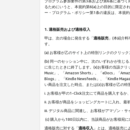
プログラム参加要件の第3条および第6条に基づく
るためにいうと、本規約第6(a)上の目的に限定
ー・プログラム・ポリシー第1条の違反は、本規
1. 適格販売および適格収入
甲は、次の場合に発生する「
適格販売
」(本紹介
す。
(a) お客様が乙のサイト上の特別リンクのクリッ
(b) 同一のセッション中に、次のいずれかが生
に生じたときに終了します。(x)お客様の当該クリ
Music」、「Amazon Shorts」、「eDocs」「Ama
Blogs」、「Kindle Newsfeeds」、「Ki
い商品を注文した時点、または(z)お客様が乙の
i. お客様が甲の1-Click注文にて商品を購入するか
ii. お客様が商品をショッピングカートに入れ
iii. デジタル商品に関連し、お客様がアマゾ
(c) 購入から180日以内に、当該商品がお客
適格販売に対する「
適格収入
」とは、適格販売に