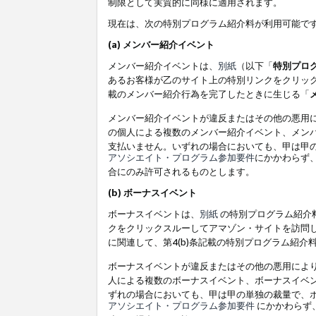
制限として実質的に同様に適用されます。
現在は、次の特別プログラム紹介料が利用可能で
(a) メンバー紹介イベント
メンバー紹介イベントは、
別紙
（以下「
特別プロ
あるお客様が乙のサイト上の特別リンクをクリック
載のメンバー紹介行為を完了したときに生じる「
メンバー紹介イベントが違反またはその他の悪用
の個人による複数のメンバー紹介イベント、メン
支払いません。いずれの場合においても、甲は甲
アソシエイト・プログラム参加要件
にかかわらず
合にのみ許可されるものとします。
(b) ボーナスイベント
ボーナスイベントは、
別紙
の特別プログラム紹介料
クをクリックスルーしてアマゾン・サイトを訪問し
に関連して、第4(b)条記載の特別プログラム紹介
ボーナスイベントが違反またはその他の悪用によ
人による複数のボーナスイベント、ボーナスイベ
ずれの場合においても、甲は甲の単独の裁量で、
アソシエイト・プログラム参加要件
にかかわらず