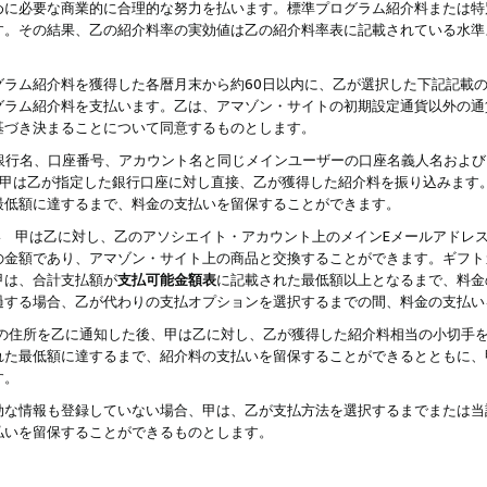
めに必要な商業的に合理的な努力を払います。標準プログラム紹介料または特
す。その結果、乙の紹介料率の実効値は乙の紹介料率表に記載されている水準
グラム紹介料を獲得した各暦月末から約60日以内に、乙が選択した下記記載
グラム紹介料を支払います。乙は、アマゾン・サイトの初期設定通貨以外の通
基づき決まることについて同意するものとします。
行名、口座番号、アカウント名と同じメインユーザーの口座名義人名および
より、甲は乙が指定した銀行口座に対し直接、乙が獲得した紹介料を振り込みま
最低額に達するまで、料金の支払いを留保することができます。
払い 甲は乙に対し、乙のアソシエイト・アカウント上のメインEメールアドレ
の金額であり、アマゾン・サイト上の商品と交換することができます。ギフト
甲は、合計支払額が
支払可能金額表
に記載された最低額以上となるまで、料金
過する場合、乙が代わりの支払オプションを選択するまでの間、料金の支払い
の住所を乙に通知した後、甲は乙に対し、乙が獲得した紹介料相当の小切手
れた最低額に達するまで、紹介料の支払いを留保することができるとともに、
す。
効な情報も登録していない場合、甲は、乙が支払方法を選択するまでまたは当
払いを留保することができるものとします。