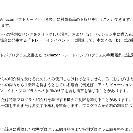
はAmazonギフトカードと引き換えに対象商品の下取りを行うことができま
けます。
サイトへの特別なリンクをクリックした場合、および（2）セッション中に購入
た場合に発生する「トレードインイベント」に関連して、本第 4 条（b）に
ントがプログラム文書またはAmazonトレードインプログラムの利用規約に
。
からの紹介料を受けるためにのみ使用しなければなりません。乙（および/ま
ラムの両方から手数料を得ようとしている場合（例えば、アトリビューション
ソシエイト・プログラムへの参加の終了を含む措置を講じることがあります。
または特別プログラム紹介料を獲得する機会に制限を加えることがあります。
は一部を中止または変更する権利を留保します。プログラム紹介料の制限につ
が当該月に獲得した標準プログラム紹介料および特別プログラム紹介料をまと