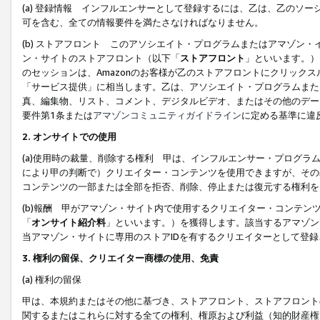
(a) 登録情報 インフルエンサーとして登録するには、乙は、乙のソ
可を含む、全ての情報要件を満たさなければなりません。
(b) ストアフロント このアソシエイト・プログラムまたはアマゾン
ン・サイトのストアフロント（以下「
ストアフロント
」といいます。）
のセッションは、Amazonのお客様が乙のストアフロントにクリック
「サービス提供」に相当します。乙は、アソシエイト・プログラムまた
真、編集物、リスト、コメント、デジタルビデオ、またはその他のデー
要件第1条または
アマゾンコミュニティガイドライン
に定める基準に違
2.
オンサイトでの使用
(a)使用時の裁量、削除する権利 甲は、インフルエンサー・プログラ
により甲の判断で）クリエイター・コンテンツを使用できますが、その
コンテンツの一部または全部を拒否、削除、停止または復元する権利を
(b)報酬 甲がアマゾン・サイト内で使用するクリエイター・コンテン
「
オンサイト紹介料
」といいます。）を獲得します。該当するアマゾン
当アマゾン・サイトに専用のストアIDを有するクリエイターとして登
3.
権利の留保、クリエイター商標の使用、免責
(a) 権利の留保
甲は、本規約またはその他に基づき、ストアフロント、ストアフロント
関するまたはこれらに対する全ての権利、権原および利益（知的財産権