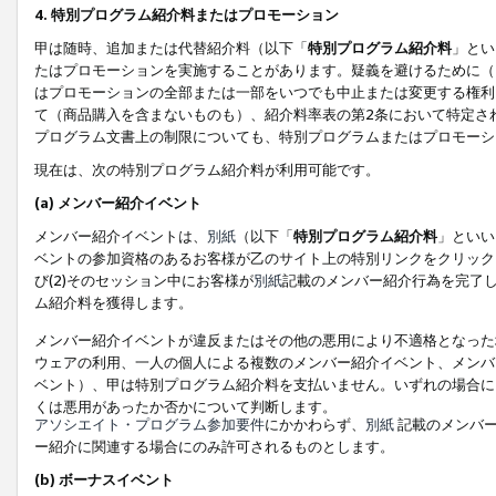
4. 特別プログラム紹介料またはプロモーション
甲は随時、追加または代替紹介料（以下「
特別プログラム紹介料
」とい
たはプロモーションを実施することがあります。疑義を避けるために（
はプロモーションの全部または一部をいつでも中止または変更する権利
て（商品購入を含まないものも）、紹介料率表の第2条において特定さ
プログラム文書上の制限についても、特別プログラムまたはプロモーシ
現在は、次の特別プログラム紹介料が利用可能です。
(a) メンバー紹介イベント
メンバー紹介イベントは、
別紙
（以下「
特別プログラム紹介料
」といい
ベントの参加資格のあるお客様が乙のサイト上の特別リンクをクリック
び(2)そのセッション中にお客様が
別紙
記載のメンバー紹介行為を完了
ム紹介料を獲得します。
メンバー紹介イベントが違反またはその他の悪用により不適格となった
ウェアの利用、一人の個人による複数のメンバー紹介イベント、メンバ
ベント）、甲は特別プログラム紹介料を支払いません。いずれの場合に
くは悪用があったか否かについて判断します。
アソシエイト・プログラム参加要件
にかかわらず、
別紙
記載のメンバー
ー紹介に関連する場合にのみ許可されるものとします。
(b) ボーナスイベント