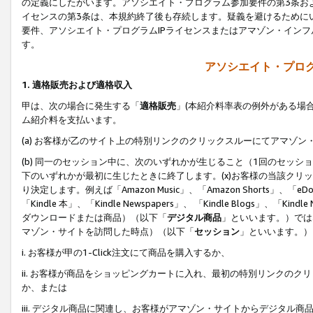
の定義にしたがいます。アソシエイト・プログラム参加要件の第3条お
イセンスの第3条は、本規約終了後も存続します。疑義を避けるためにい
要件、アソシエイト・プログラムIPライセンスまたはアマゾン・イン
す。
アソシエイト・プログ
1. 適格販売および適格収入
甲は、次の場合に発生する「
適格販売
」(本紹介料率表の例外がある場
ム紹介料を支払います。
(a) お客様が乙のサイト上の特別リンクのクリックスルーにてアマゾン
(b) 同一のセッション中に、次のいずれかが生じること（1回のセッ
下のいずれかが最初に生じたときに終了します。(x)お客様の当該クリッ
り決定します。例えば「Amazon Music」、「Amazon Shorts」、「eDo
「Kindle 本」、「Kindle Newspapers」、 「Kindle Blogs」、「
ダウンロードまたは商品）（以下「
デジタル商品
」といいます。）では
マゾン・サイトを訪問した時点）（以下「
セッション
」といいます。）
i. お客様が甲の1-Click注文にて商品を購入するか、
ii. お客様が商品をショッピングカートに入れ、最初の特別リンクの
か、または
iii. デジタル商品に関連し、お客様がアマゾン・サイトからデジタ