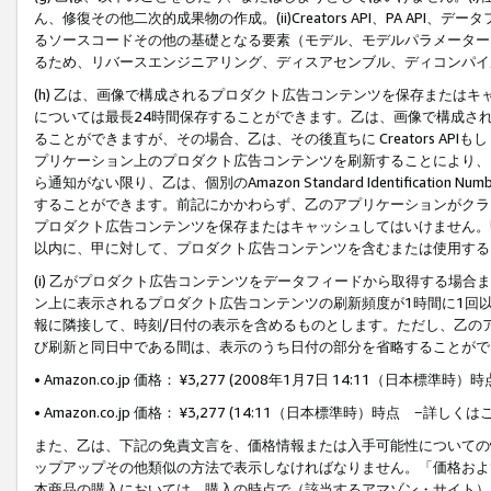
ん、修復その他二次的成果物の作成。(ii)Creators API、PA 
るソースコードその他の基礎となる要素（モデル、モデルパラメーター
るため、リバースエンジニアリング、ディスアセンブル、ディコンパイ
(h) 乙は、画像で構成されるプロダクト広告コンテンツを保存または
については最長24時間保存することができます。乙は、画像で構成さ
ることができますが、その場合、乙は、その後直ちに Creators AP
プリケーション上のプロダクト広告コンテンツを刷新することにより、
ら通知がない限り、乙は、個別のAmazon Standard Identification Nu
することができます。前記にかかわらず、乙のアプリケーションがクラ
プロダクト広告コンテンツを保存またはキャッシュしてはいけません。
以内に、甲に対して、プロダクト広告コンテンツを含むまたは使用する
(i) 乙がプロダクト広告コンテンツをデータフィードから取得する場合または
ン上に表示されるプロダクト広告コンテンツの刷新頻度が1時間に1回
報に隣接して、時刻/日付の表示を含めるものとします。ただし、乙の
び刷新と同日中である間は、表示のうち日付の部分を省略することがで
• Amazon.co.jp 価格： ¥3,277 (2008年1月7日 14:11（日本標準
• Amazon.co.jp 価格： ¥3,277 (14:11（日本標準時）時点 −詳しくは
また、乙は、下記の免責文言を、価格情報または入手可能性についての
ップアップその他類似の方法で表示しなければなりません。「価格およ
本商品の購入においては、購入の時点で（該当するアマゾン・サイト）