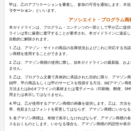
甲は、乙のアプリケーションを審査し、参加の可否を通知します。
本規
リケーション
」といいます。
アソシエイト・プログラム商
本ガイドラインは、プログラム・コンテンツの一部として甲が乙に提供
ラインは常に厳密に遵守することが要求され、本ガイドラインに違反し
自動的に解除されます。
1. 乙は、アマゾン・サイトの商品の在庫状況およびこれに対応する
ン商標を使用することができます。
2. 乙は、アマゾン商標の使用に際し、(i)本ガイドラインの最新版、およ
ません。
3. 乙は、プログラム文書で具体的に承認された目的に限り、アマゾン
(ii)甲、甲の商品もしくは甲のサービスを毀損する方法、(iii)アマ
方法または(iv)オフラインの素材または電子メール（印刷物、郵便、S
用または表示してはなりません。
4. 甲は、乙が使用するアマゾン商標の画像を提供します。乙は、方
率、色彩またはフォントを変更してはならず、アマゾン商標にいかなる
5. 各アマゾン商標は、単独で表示しなければならず、アマゾン商標
スをおくものとします。いかなる場合も、アマゾン商標の判読性や表示