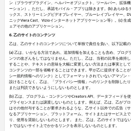
ン（ブラウザプラグイン、ヘルパーオブジェクト、ツールバー、拡張機
ーション）。ただし、承認モバイル・アプリは除きます。(b) あらゆ
ックス、ストリーミングビデオプレイヤー、ブルーレイプレイヤー、DVDプ
ニックViera Cast、Vizioインターネットアプリケーション等）。(
ェアその他のアプリケーション。
6. 乙のサイトのコンテンツ
乙は、乙のサイトのコンテンツについて単独で責任を負い、以下記載の
(a) 乙は、いかなる方法であれ、追加情報を加えることも含め、プロ
ンツの改ざんをしてはなりません。ただし、乙は、当初の比率を維持し
することや、テキストの意味を大幅に変更しない方法または事実として
コンテンツの一部を省略することはできます。甲が乙に提供することが
シー規約情報へのリンク）としてフォーマットされていないアマゾン・
設けることなく、乙は、「プライバシー情報」へのリンクを削除したり
または判読できないようにしないものとします。
(b) 乙は、プログラム・コンテンツやCreators API、データフ
ブライセンスまたは譲渡しないものとします。例えば、乙は、乙がプロ
はその他付与することが要求されるような、乙サイト以外での広告（サ
なるアプリケーション、プラットフォーム、サイトまたはサービス上で
り、使用を奨励しないものとします。 また、乙は、乙のサイトではな
トではないサイト上でかかるリンクを表示しないものとします。