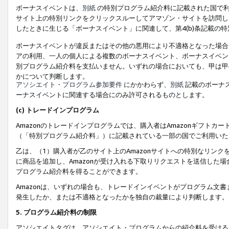
ボーナスイベントは、
別紙
の特別プログラム紹介料に記載された国で利
サイト上の特別リンクをクリックスルーしてアマゾン・サイトを訪問した
したときに生じる「ボーナスイベント」に関連して、第4(b)条記載の
ボーナスイベントが違反またはその他の悪用により不適格となった場合
アの利用、一人の個人による複数のボーナスイベント、ボーナスイベン
別プログラム紹介料を支払いません。いずれの場合においても、甲は甲
かについて判断します。
アソシエイト・プログラム参加要件
にかかわらず、
別紙
記載のボーナ
ーナスイベントに関連する場合にのみ許可されるものとします。
(c) トレードインプログラム
Amazonのトレードインプログラムでは、購入者はAmazonギフト
（「特別プログラム紹介料」）に記載されている一部の国でご利用いた
乙は、（1）購入者が乙のサイト上のAmazonサイトへの特別なリン
に商品を追加し、Amazonが受け入れる下取りリクエストを送信した場
プログラム紹介料を得ることができます。
Amazonは、いずれの場合も、トレードインイベントがプログラム文書
発生したか、または不適格となったかを独自の裁量により判断します。
5. プログラム紹介料の制限
アソシエイトタグは、アソシエイト・プログラムからの紹介料を受ける