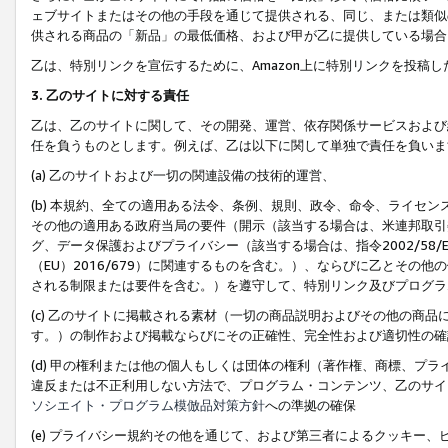
ェブサイトまたはその他の手段を通じて提供される、同じ、または類似
供される商品の「新品」の最低価格、および甲が乙に提供している場合
乙は、特別リンクを宣伝するために、Amazon上に特別リンクを投稿し
3. 乙のサイトに対する責任
乙は、乙のサイトに関して、その開発、運営、依存関係サービスおよび
任を負うものとします。例えば、乙は以下に関して単独で責任を負いま
(a) 乙のサイトおよび一切の関連設備の技術的運営、
(b) 本規約、全ての適用ある法令、条例、規則、政令、命令、ライセ
その他の適用ある政府当局の要件（開示（該当する場合は、米連邦取引
グ、データ保護およびプライバシー（該当する場合は、指令2002/58
（EU）2016/679）に関連するものを含む。）、ならびに乙とそ
される制限または要件を含む。）を遵守して、特別リンク及びプログラ
(c) 乙のサイトに掲載される素材（一切の商品説明およびその他の商
す。）の制作および掲載ならびにその正確性、完全性および適切性の確
(d) 甲の権利または他の個人もしくは団体の権利（著作権、商標、プ
違反または不正利用しない方法で、プログラム・コンテンツ、乙のサイ
ソシエイト・プログラム模倣品対策方針
への準拠の確保
(e) プライバシー規約その他を通じて、および第三者によるクッキー