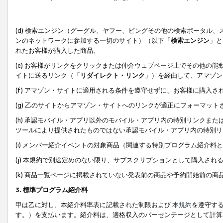
(d) 検索エンジン（グーグル、ヤフー、ビングその他の検索ポータル
ンのネットワークに参加する一切のサイト）（以下「
検索エンジン
」と
れたお客様が購入した商品、
(e) お客様がリンクをクリックまたは仲介ウェブページ上でその他の
イトに送るリンク（「
リダイレクト・リンク
」）を経由して、アマゾン
(f) アマゾン・サイトに適用される条件を遵守せずに、お客様に購入さ
(g) 乙のサイトからアマゾン・サイトへのリンクが適正にフォーマッ
(h) 承認モバイル・アプリ以外のモバイル・アプリ内の特別リンクまたはC
ツールにより提供されたものではない承認モバイル・アプリ内の特別リ
(i) メンバー紹介イベントの対象商品（関連する特別プログラム紹介料と
(j) 本規約で別途定めのない限り、サブスクリプションとして購入され
(k) 商品一覧ページに掲載されていない発表前の商品や予約開始前の商
3. 標準プログラム紹介料
甲は乙に対し、本紹介料率表に記載された制限および
本規約
を遵守す
す。）を支払います。紹介料は、適格収入のパーセンテージとして計算