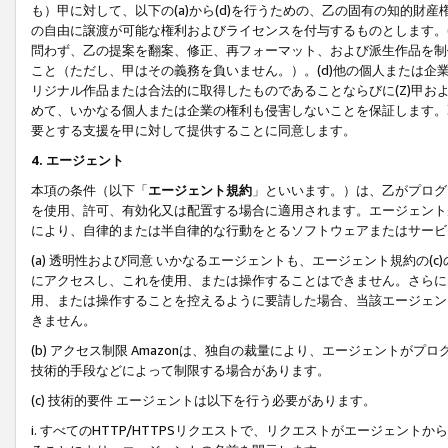
も）甲に対して、以下の(a)から(d)を行うための、乙の固有の知的
の自由に譲渡が可能な権利およびライセンスを付与するものとします。(
問わず、乙の提案を翻案、修正、再フォーマット、および派生作品を制
こと（ただし、甲はその義務を負いません。）。(d)他の個人または企
リジナル作品または合法的に取得したものであることならびに(Z)甲
めて、いかなる個人または企業の権利も侵害しないことを保証します。
要とする支援を甲に対して提供することに同意します。
4. エージェント
本項の条件（以下「
エージェント規約
」といいます。）は、乙がプログ
を使用、許可、有効化又は配置する場合に適用されます。エージェント
により、自律的または半自律的な行動をとるソフトウェアまたはサービ
(a) 透明性および同意 いかなるエージェントも、エージェント規約の
にアクセスし、これを使用、または操作することはできません。さらに、
用、または操作することを控えるように要請した場合、当該エージェン
きません。
(b) アクセス制限 Amazonは、独自の裁量により、エージェント
技術的手段などによって制限する場合があります。
(c) 技術的要件 エージェントは以下を行う必要があります。
i. すべてのHTTP/HTTPSリクエストで、リクエストがエージェ