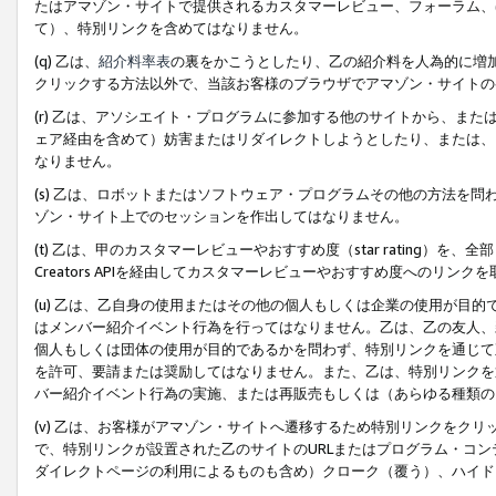
たはアマゾン・サイトで提供されるカスタマーレビュー、フォーラム、
て）、特別リンクを含めてはなりません。
(q) 乙は、
紹介料率表
の裏をかこうとしたり、乙の紹介料を人為的に増
クリックする方法以外で、当該お客様のブラウザでアマゾン・サイトの
(r) 乙は、アソシエイト・プログラムに参加する他のサイトから、ま
ェア経由を含めて）妨害またはリダイレクトしようとしたり、または、
なりません。
(s) 乙は、ロボットまたはソフトウェア・プログラムその他の方法を
ゾン・サイト上でのセッションを作出してはなりません。
(t) 乙は、甲のカスタマーレビューやおすすめ度（star rating
Creators APIを経由してカスタマーレビューやおすすめ度へのリンク
(u) 乙は、乙自身の使用またはその他の個人もしくは企業の使用が目
はメンバー紹介イベント行為を行ってはなりません。乙は、乙の友人、
個人もしくは団体の使用が目的であるかを問わず、特別リンクを通じて
を許可、要請または奨励してはなりません。また、乙は、特別リンクを
バー紹介イベント行為の実施、または再販売もしくは（あらゆる種類の
(v) 乙は、お客様がアマゾン・サイトへ遷移するため特別リンクをク
で、特別リンクが設置された乙のサイトのURLまたはプログラム・コ
ダイレクトページの利用によるものも含め）クローク（覆う）、ハイド