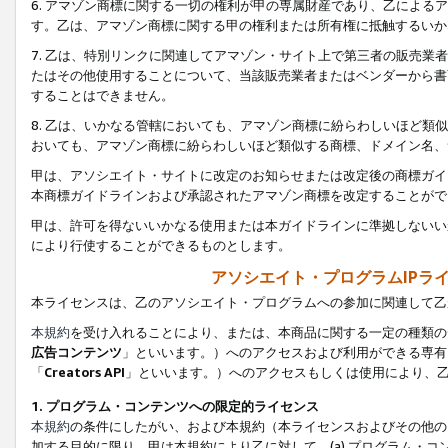
6. アマゾン商標に関する一切の権利が甲の専属財産であり、乙によ
す。乙は、アマゾン商標に関する甲の権利または所有権に抵触するいか
7. 乙は、特別リンクに関連してアマゾン・サイト上で第三者の販売
たはその他使用することについて、当該販売業者またはベンダーから書
することはできません。
8. 乙は、いかなる管轄においても、アマゾン商標に紛らわしいほど
おいても、アマゾン商標に紛らわしいほど類似する商標、ドメイン名、
甲は、アソシエイト・サイトに改定のお知らせまたは改定後の商標ガイ
本商標ガイドラインおよび承認されたアマゾン商標を改定することがで
甲は、許可を得ないいかなる使用または本ガイドラインに準拠しないい
により行使することができるものとします。
アソシエイト・プログラムIPラ
本ライセンスは、乙のアソシエイト・プログラムへの参加に関連して乙
本規約
を受け入れることにより、または、本商品に関する一定の種類の
広告コンテンツ
」といいます。）へのアクセスおよび利用ができる専有
「
Creators API
」といいます。）へのアクセスもしくは使用により、
1. プログラム・コンテンツへの限定的ライセンス
本規約
の条件にしたがい、および本規約（本ライセンスおよびその他の
加する目的に限り、甲は本規約により乙に対して、(a) プログラム・コ