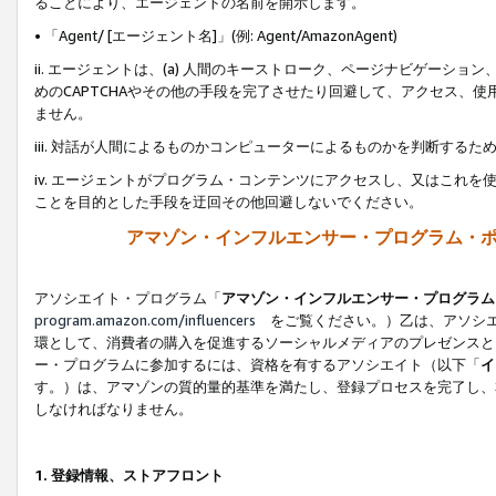
ることにより、エージェントの名前を開示します。
• 「Agent/ [エージェント名]」(例: Agent/AmazonAgent)
ii. エージェントは、(a) 人間のキーストローク、ページナビゲーシ
めのCAPTCHAやその他の手段を完了させたり回避して、アクセス、
ません。
iii. 対話が人間によるものかコンピューターによるものかを判断する
iv. エージェントがプログラム・コンテンツにアクセスし、又はこれ
ことを目的とした手段を迂回その他回避しないでください。
アマゾン・インフルエンサー・プログラム・
アソシエイト・プログラム「
アマゾン・インフルエンサー・プログラム
program.amazon.com/influencers
をご覧ください。）乙は、アソシエ
環として、消費者の購入を促進するソーシャルメディアのプレゼンスと
ー・プログラムに参加するには、資格を有するアソシエイト（以下「
イ
す。）は、アマゾンの質的量的基準を満たし、登録プロセスを完了し、
しなければなりません。
1.
登録情報、ストアフロント