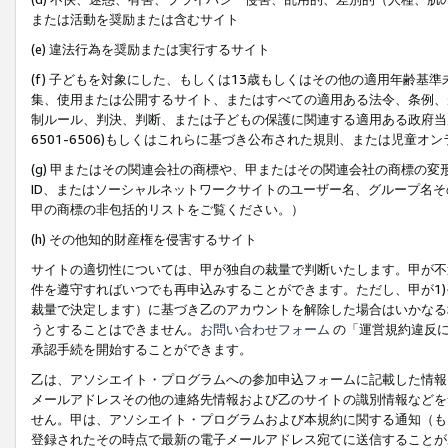
または活動を奨励または含むサイト
(e) 違法行為を奨励または実行するサイト
(f) 子どもを対象にした、もしくは13歳もしくはその他の適用年齢
集、使用または公開するサイト、またはすべての適用ある法令、条例、
制ルール、判決、判断、または子どもの保護に関連する適用ある政府当局の要
6501-6506)もしくはこれらに基づき公布された規則、または児童オ
(g) 甲またはその関連会社の商標や、甲またはその関連会社の商標の
ID、またはソーシャルネットワークサイトのユーザー名、グループ名
甲の商標の非包括的リストをご覧ください。）
(h) その他知的財産権を侵害するサイト
サイトの適切性については、甲が独自の裁量で判断いたします。甲が不
件を遵守すればいつでも再申込みすることができます。ただし、甲が1)
裁量で決定します）に基づき乙のアカウントを解除した場合はいかなる
うとすることはできません。
お問い合わせフォーム
の「運営規約違反に
承認手続を開始することができます。
乙は、アソシエイト・プログラムへの参加申込フォームに記載した情報
メールアドレスその他の連絡先情報および乙のサイトの識別情報などを
せん。甲は、アソシエイト・プログラムおよび本規約に関する通知（も
登録されたその時点で最新の電子メールアドレス宛てに送信することが