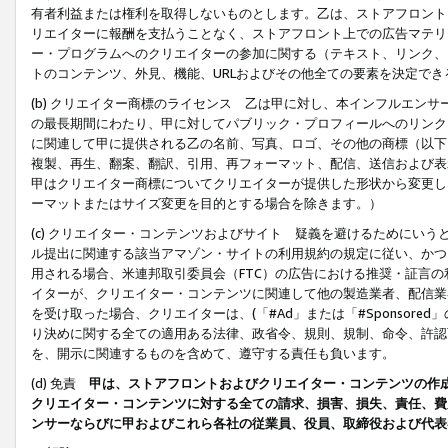
有者利益または権利を取得しないものとします。乙は、ストアフロントに
リエイターに報酬を支払うことなく、ストアフロント上での広告マテリア
ー・プログラムへのクリエイターの参加に関する（テキスト、リンク、
トのコンテンツ、外見、機能、URLおよびその他全ての要素を決定で
(b) クリエイター商標のライセンス 乙は甲に対し、本インフルエン
の最長期間にわたり、甲に対してパブリック・プロフィールへのリンク
に関連して甲に提供される乙の名前、写真、ロゴ、その他の商標（以下
複製、再生、翻案、翻訳、引用、再フォーマット、配信、送信および表
甲はクリエイター商標についてクリエイターが提供した形状から変更し
ーマットまたはサイズ変更を目的とする場合を除きます。）
(c) クリエイター・コンテンツおよびサイト 疑義を避けるためにい
ル提出に関連する該当アマゾン・サイトの利用規約の規定に従い、かつ、
用される場合、米連邦取引委員会（FTC）の広告における推奨・証言
イターが、クリエイター・コンテンツに関連して他の製造業者、配信業
を受け取った場合、クリエイターは、(「#Ad」または「#Sponsor
り決めに関する全ての適用ある法律、政省令、規則、規制、命令、許認
を、開示に関連するものを含めて、遵守する責任も負います。
(d) 免責
甲は、ストアフロントおよびクリエイター・コンテンツの作
クリエイター・コンテンツに対する全ての請求、損害、損失、責任、費
ンサーならびに甲およびこれら各社の従業員、役員、取締役および代表