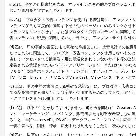
ii. 乙は、全ての仕様書類を含め、本ライセンスその他のプログラム
および資料を遵守するものとします。
iii. 乙は、プロダクト広告コンテンツを使用する際は毎回、アマゾ
ンテンツが最も直接的に関連するその他のページ）にのみリンクさせる
ンテンツをリンクさせず、またはプロダクト広告コンテンツに関連して
告コンテンツに密接に関連していない部分は、アマゾン・サイト以外の
(d) 乙は、甲の事前の書面による明確な承諾なしに、携帯電話その他
たはこれらに関連して、プロダクト広告コンテンツを使用しないものと
由してアクセスされる携帯端末用に最適化されていないサイト等の当該端
定義される承認されたモバイル・アプリケーション、または(3)いか
ブルまたは衛星ボックス、ストリーミングビデオプレイヤー、ブルーレイ
TV、ソニーBravia、パナソニックViera Cast、Vizioインター
(e) 乙は、甲の事前の書面による明確な承諾なしに、プロダクト広告
で商品を提供する個人もしくは企業が使用するためのソフトウェアもしくはその
ドにアクセスまたは利用しないものとします。
(f) 乙は、以下のことをしてはいけません。(i)方法を問わず、Creator
レクトマーケティング、スパミング、販売者または顧客が希望しない連
ること、(iii)Creators API、PA API、データフィード、プ
一切の表示を、削除、隠蔽、変更または見えなくしたり、読めなくした
(g) 乙は、以下のことをしたり、またはしようとしてはいけません。(