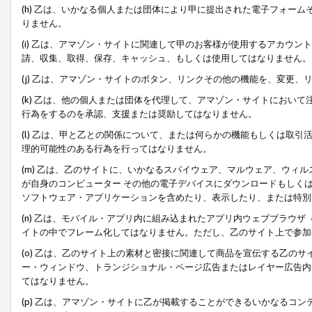
(h) 乙は、いかなる個人または団体により甲に提出された電子フォー
りません。
(i) 乙は、アマゾン・サイトに関連して甲のお客様が使用するアカウ
請、収集、取得、保存、キャッシュ、もしくは使用してはなりません。
(j) 乙は、アマゾン・サイトのボタン、リンクその他の機能を、変更
(k) 乙は、他の個人または団体を代理して、アマゾン・サイトにおい
行為をするのを承認、支援または奨励してはなりません。
(l) 乙は、甲と乙との関係について、または何らかの機能もしくは取
理的可能性のある行為を行ってはなりません。
(m) 乙は、乙のサイトに、いかなるスパイウェア、マルウェア、ウィ
が自身のコンピューター その他の電子デバイスにダウンロードもしく
ソフトウェア・アプリケーションを含めたり、表示したり、または特別
(n) 乙は、モバイル・アプリ内に組み込まれたアプリ内ウェブブラウザ
イトの中でフレーム化してはなりません。ただし、乙のサイト上で参加
(o) 乙は、乙のサイト上の素材と密接に関連して商品を宣伝する乙の
ー・ウィンドウ、トランジショナル・ページ広告またはレイヤー広告内
てはなりません。
(p) 乙は、アマゾン・サイトに乙が掲載することができるいかなるコ