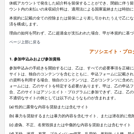
休眠アカウントで発生した紹介料を留保することができ、閉鎖に伴う留
ウント内の未払いの未収紹介料は、適用法による国庫返納または時効に
本規約に記載の全ての控除または留保により差し引かれたうえで乙にな
済を構成します。
理由の如何を問わず、乙に超過金が支払われた場合、甲が本規約に基づ
ページ上部に戻る
アソシエイト・プロ
1. 参加申込みおよび参加資格
参加申込みの手続きを開始するには、乙は、すべての必要事項を正確に
サイトは、独自のコンテンツを含むとともに、申込フォームに記載され
の資料を利用する場合、独自のコンテンツは、乙がコンテンツに含めた
ォームには、乙のサイトを特定する必要があります。甲は、乙の申込フ
合、乙のサイトはアソシエイト・プログラムに参加できず、乙は、乙の
不適切なサイトの例としては以下のようなものが含まれます。
(a) 性的に露骨な内容を奨励または含むサイト
(b) 暴力を奨励するまたは暴力的内容を含むサイト、または潜在的に
(c) 虚偽、不正、名誉毀損または中傷的な内容を奨励または含むサイト
(d) 不快、迷惑、有害、プライバシー侵害、乱用的、差別的（人種、