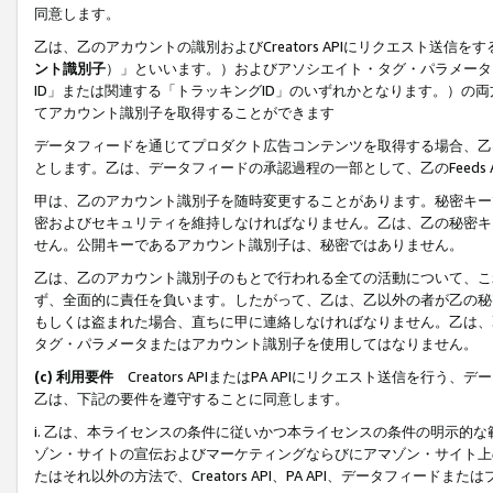
同意します。
乙は、乙のアカウントの識別およびCreators APIにリクエスト送
ント識別子
）」といいます。）およびアソシエイト・タグ・パラメータ（
ID」または関連する「トラッキングID」のいずれかとなります。）の両方
てアカウント識別子を取得することができます
データフィードを通じてプロダクト広告コンテンツを取得する場合、乙は、Cre
とします。乙は、データフィードの承認過程の一部として、乙のFeeds
甲は、乙のアカウント識別子を随時変更することがあります。秘密キー
密およびセキュリティを維持しなければなりません。乙は、乙の秘密キ
せん。公開キーであるアカウント識別子は、秘密ではありません。
乙は、乙のアカウント識別子のもとで行われる全ての活動について、こ
ず、全面的に責任を負います。したがって、乙は、乙以外の者が乙の秘
もしくは盗まれた場合、直ちに甲に連絡しなければなりません。乙は、
タグ・パラメータまたはアカウント識別子を使用してはなりません。
(c) 利用要件
Creators APIまたはPA APIにリクエスト送信を
乙は、下記の要件を遵守することに同意します。
i. 乙は、本ライセンスの条件に従いかつ本ライセンスの条件の明示的
ゾン・サイトの宣伝およびマーケティングならびにアマゾン・サイト上
たはそれ以外の方法で、Creators API、PA API、データフィー