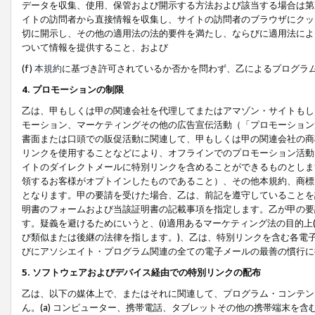
データを収集、使用、保管および開示する方法および該当する場合は第
イトの訪問者から直接情報を収集し、サイトの訪問者のブラウザにクッ
切に開示し、その他の適用法の法的要件を満たし、ならびに適用法によ
ついて情報を提供すること、および
(f)
本規約
に基づき許可されているか否かを問わず、乙によるプログラ
4. プロモーションの制限
乙は、甲もしくは甲の関連会社を代理してまたはアマゾン・サイトもし
モーション、マーケティングその他の広告宣伝活動（「プロモーション
書面または口頭での販促活動に関連して、甲もしくは甲の関連会社の商
リンクを使用することなどにより、オフラインでのプロモーション活動
イトのダイレクトメールに特別リンクを含めることができるものとしま
領するお客様がオプトインしたものであること）、その他本規約、商標
となります。甲の要請を受けた場合、乙は、前記を遵守していることを
明書のフォームおよび当該証明書の記載事項を指定します。乙が甲の要
す。疑義を避けるためにいうと、(i)適用あるマーケティング法の目的上(例
び類似または後継の法律を指します。)、乙は、特別リンクを含む各電子
びにアソシエイト・プログラム関連の全ての電子メールの最善の慣行に
5. ソフトウェアおよびデバイス経由での特別リンクの配布
乙は、以下の媒体上で、またはそれに関連して、プログラム・コンテン
ん。(a) コンピューター、携帯電話、タブレットその他の携帯端末を