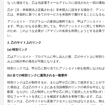
なった場合でも、乙は当該電子メールアドレスに送信された一切の通知
乙が［注：米租税法上定義される］非米国人に該当する場合で、アソシ
乙は、本規約に基づく全てのサービスを米国外で履行することになるも
アソシエイト・プログラムへの参加は無料であり、甲はアソシエイト・
ます。甲はいかなる企業に対しても、甲のアソシエイトに対して有料の
のため、このような企業が（アマゾンの名前を利用しようとする企業で
い。
2. 乙のサイト上のリンク
(a) 特別リンク
乙はアソシエイト・プログラムに申し込んだ後、乙のサイト上に特別リ
および紹介料の発生が可能となります。
特別リンクでは、甲が乙に割り当てたアソシエイトIDを使用しなけれ
(b) 全ての特別リンクに適用される一般要件
特別リンクは乙が制作するか、または甲が乙に対して提供することがで
た場合は、乙は乙のサイト上にある当該種類のリンクの表示を中止しな
配置、ならびに（乙が制作したか甲が乙に対して提供したかを問わず）
切なフォーマットを含むことを確認する責任を単独で負います。乙は、
別リンクは、乙のサイトから直接アクセスしなければなりません。例えば、