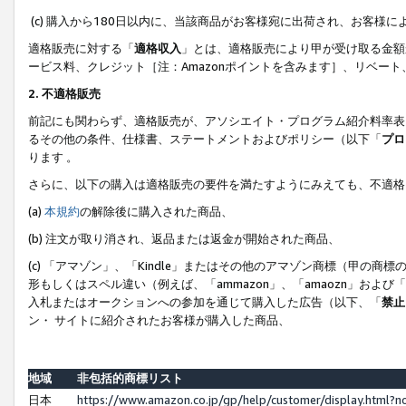
(c) 購入から180日以内に、当該商品がお客様宛に出荷され、お客
適格販売に対する「
適格収入
」とは、適格販売により甲が受け取る金額
ービス料、クレジット［注：Amazonポイントを含みます］、リベー
2. 不適格販売
前記にも関わらず、適格販売が、アソシエイト・プログラム紹介料率表
るその他の条件、仕様書、ステートメントおよびポリシー（以下「
プロ
ります 。
さらに、以下の購入は適格販売の要件を満たすようにみえても、不適格
(a)
本規約
の解除後に購入された商品、
(b) 注文が取り消され、返品または返金が開始された商品、
(c) 「アマゾン」、「Kindle」またはその他のアマゾン商標（甲
形もしくはスペル違い（例えば、「ammazon」、「amaozn」およ
入札またはオークションへの参加を通じて購入した広告（以下、「
禁止
ン・ サイトに紹介されたお客様が購入した商品、
地域
非包括的商標リスト
日本
https://www.amazon.co.jp/gp/help/customer/display.html