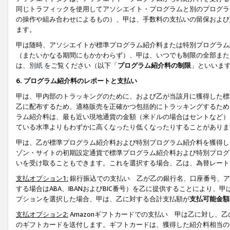
同じトラフィックを使用してアソシエイト・プログラムと別のプログラ
の操作や組み合わせによるもの）、甲は、手数料の支払いの留保および
ます。
甲は随時、アソシエイトが標準プログラム紹介料または特別プログラム
（またいかなる期間にもかかわらず）、甲は、いつでも制限の全部また
は、
別紙
をご覧ください（以下「
プログラム紹介料の制限
」といいま
6. プログラム紹介料のレポートと支払い
甲は、甲内部のトラッキングのために、および乙が当該月に獲得した標
乙に配布するため、適格販売を正確かつ包括的にトラッキングするため
ラム紹介料は、最も近い現地通貨の金額（米ドルの場合はセントなど）
ている水準よりもわずかに高くなったり低くなったりすることがありま
甲は、乙が標準プログラム紹介料および特別プログラム紹介料を獲得し
ゾン・サイトの初期設定通貨で標準プログラム紹介料および特別プログ
いを受け取ることもできます。これを選択する場合、乙は、為替レート
支払オプション1:
銀行振込での支払い 乙が乙の銀行名、口座番号、ア
する場合はABA、IBANおよびBIC番号）を乙に提供することにより
プションを選択した場合、甲は、乙に対する合計支払額が
支払可能金額
支払オプション2:
Amazonギフトカードでの支払い 甲は乙に対し、
のギフトカードを送付します。ギフトカードは、獲得した紹介料相当の