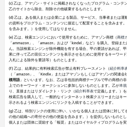
(c) 乙は、アマゾン・サイトに掲載されなくなったプログラム・コン
乙のサイトから除去、削除その他破棄するものとします。
(d) 乙は、ある個人または企業による製品、サービス、当事者または
の資料をプログラム・コンテンツに接近して配置することを含みます。
を含みます。）を使用してはなりません。
(e) 乙は、検索エンジンにおいて使用するために、アマゾン商標（
商標
「ammazon」、「amaozn」および「kindel」など）を購入
ん。当該検索エンジンが除外機能を有する場合、甲の要請があれば、甲
果に伴って乙の宣伝コンテンツを表示させるために使用するキーワード
入札による除外を要請等）ものとします。
(f) 乙は、結果的に有料検索広告が禁止有料プレースメント（
紹介料率
（「amazon」、「Kindle」またはアマゾンもしくはアマゾンの
標用語
」といいます。なお、乙は非包括的商標テーブルで甲の商標の非
上でのキーワード・オークションに参加しないものとします。乙が
本規
り、直接またはリダイレクト・リンク（
紹介料率表
で定義します。）を
検索広告を購入して、一般的なインターネット検索クエリーまたはキー
示されるよう検索エンジンにリンクを入稿することができます。
(g) 乙は、特別リンクの使用に伴い、いかなる個人または団体に対し
の他の組織への寄付その他の便益を含みます。）を提供しないものとし
個人または団体に奨励する「報奨」またはロイヤルティプログラムを実