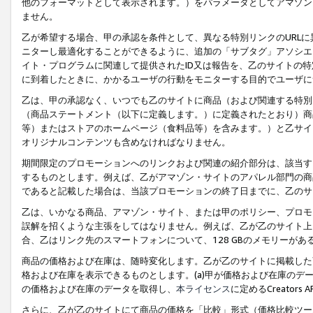
他のフォーマットとして表示されます。）をパラメータとしてアマゾン
ません。
乙が希望する場合、甲の承認を条件として、異なる特別リンクのURL
ニターし最適化することができるように、追加の「サブタグ」アソシエ
イト・プログラムに関連して提供されたID又は報告を、乙のサイトの
に到着したときに、かかるユーザの行動をモニターする目的でユーザに
乙は、甲の承認なく、いつでも乙のサイトに商品（および関連する特別
（商品ステートメント（以下に定義します。）に定義されたとおり）商
等）またはストアのホームページ（食料品等）を含みます。）と乙サイ
オリジナルコンテンツも含めなければなりません。
期間限定のプロモーションへのリンクおよび関連の紹介部分は、該当す
するものとします。例えば、乙がアマゾン・サイトのアパレル部門の商
であると記載した場合は、当該プロモーションの終了日までに、乙のサ
乙は、いかなる商品、アマゾン・サイト、または甲のポリシー、プロモ
誤解を招くような主張をしてはなりません。例えば、乙が乙のサイト上に
合、乙はリンク先のスマートフォンについて、128 GBのメモリーが
商品の価格および在庫は、随時変化します。乙が乙のサイトに掲載した
格および在庫を表示できるものとします。(a)甲が価格および在庫のデータを
の価格および在庫のデータを取得し、
本ライセンス
に定めるCreator
さらに、乙が乙のサイトにて商品の価格を「比較」形式（価格比較ツー