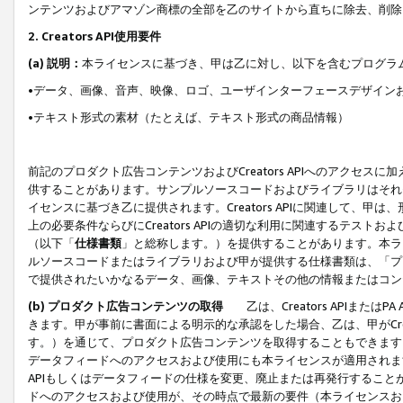
ンテンツおよびアマゾン商標の全部を乙のサイトから直ちに除去、削除
2. Creators API使用要件
(a) 説明：
本ライセンスに基づき、甲は乙に対し、以下を含むプログラ
•データ、画像、音声、映像、ロゴ、ユーザインターフェースデザイン
•テキスト形式の素材（たとえば、テキスト形式の商品情報）
前記のプロダクト広告コンテンツおよびCreators APIへのアクセスに
供することがあります。サンプルソースコードおよびライブラリはそれ
イセンスに基づき乙に提供されます。Creators APIに関連して
上の必要条件ならびにCreators APIの適切な利用に関連するテ
（以下「
仕様書類
」と総称します。）を提供することがあります。本ラ
ルソースコードまたはライブラリおよび甲が提供する仕様書類は、「プ
で提供されたいかなるデータ、画像、テキストその他の情報またはコン
(b) プロダクト広告コンテンツの取得
乙は、Creators APIま
きます。甲が事前に書面による明示的な承認をした場合、乙は、甲がCreator
す。）を通じて、プロダクト広告コンテンツを取得することもできます
データフィードへのアクセスおよび使用にも本ライセンスが適用されます。乙は
APIもしくはデータフィードの仕様を変更、廃止または再発行することがで
ドへのアクセスおよび使用が、その時点で最新の要件（本ライセンスお