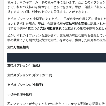
利用は、甲のギフトカードの利用条件に従います。乙がこのオプション
まで、料金の支払いを留保することができます。甲は、合計支払額が支
択するまでの間、料金の支払いを留保することができます。
支払オプション 3:
小切手による支払い 乙が自身の住所を乙に通知し
ョンを選択した場合、甲は、合計支払額が
支払可能金額表
に記載された
付する小切手1枚につき
支払可能金額表
に記載される処理手数料を差し
乙がいずれのオプションも選択せず、支払用の有効な情報も登録してい
甲の裁量により別の支払方法で支払いをするか、獲得した紹介料の支払
支払可能金額表
支払オプション1 (振込)
支払オプション2 (ギフトカード)
支払オプション3 (小切手)
小切手処理手数料
乙のアカウントが少なくとも1年にわたっていかなる実質的な活動を行