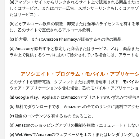
(a)アマゾン・サイトからリンクされるサイト上で販売される商品またはサ
しくはサービス、またはバナー広告、スポンサーリンクもしくはアマゾ
たはサービス）、
(b)乙がアルコール飲料の製造、卸売または頒布のライセンスを有す
に、乙のサイトで宣伝されるアルコール飲料、
(c) 処方薬、またはAmazon Pharmacyが販売するその他の商品、
(d) Amazonが除外すると指定した商品またはサービス。乙は、商品また
ラル上で提供するツールにおいて除外されている場合には、アラートを
アソシエイト・プログラム・モバイル・アプリケー
乙のサイトが携帯電話、タブレットまたは携帯用端末（以下「
モバイル
ウェア・アプリケーションを含む場合、乙のモバイル・アプリケーショ
(a) Google Play、AppleまたはAmazonアプリストアのいずれかで
(b) 無料でダウンロードでき、Amazonへの全てのリンクに無料でアク
(c) 独自のコンテンツを有するものであること、
(d) Amazonのショッピングアプリの機能を模倣（エミュレート）しな
(e) WebViewでAmazonのウェブページをホストまたはレンダリング