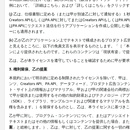
例において、「詳細はこちら」および「詳しくはこちら」をクリックす
(j) 乙は、仕様書類に定める（または甲が別途乙に対して通知する）
Creators APIもしくはPA APIに対してまたはCreators APIもしく
はPA APIにリクエスト送信を行うアプリケーションを作成し公開し
ーにも適用されます。
(k) 乙が乙のアプリケーション上でテキストで構成されるプロダクト
と見えるところに、以下の免責文言を表示するものとします。「［「本
ンにより提供されたものです。これらのコンテンツは「現状有姿」で提
乙は、乙が本ライセンスを遵守していることを確認するために甲が要求
3. 権利留保、乙の提案
本規約において明示的に定める制限されたライセンスを除いて、甲は、
ンツ、Creators API、PA API、データフィード、プロダクト
ト・サイト上の情報およびマテリアル、甲および甲の関連会社の商標お
て甲が提供または使用するその他の知的財産およびテクノロジー（アプ
（SDK）、ライブラリ、サンプルコードおよび関連するマテリアルを
権を含みます。）を留保するものとし、乙は、本ライセンスに基づきこ
乙が甲に対し、プログラム・コンテンツについて、またはアソシエイト
テキストまたはその他の情報もしくはコンテンツを提供した場合、また
案
」と総称します。）、乙は、甲に対して、乙の提案に関する一切の権