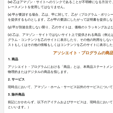
(w) 乙はアマゾン・サイトへのリンクであることが不明瞭になる方法
レースメントを使用してはなりません。
(x) 甲が要請する場合、乙は、甲に対して、乙が（プログラム・ポリ
を提供するものとします。乙が甲の要請にしたがって証明書を提供しな
(y) 甲が別途合意しない限り、乙のサイトは、価格のトラッキングお
(z) 乙は、アマゾン・サイトではないサイト上で提供される商品（例
グラム・コンテンツを乙のサイトに表示したり、その他の利用をしない
ストもしくはその他の情報もしくはコンテンツを乙のサイトに表示した
アソシエイト・プログラムの商
1. 商品
アソシエイト・プログラムにおける「商品」とは、本商品ステートメン
物理的またはデジタルの商品を指します。
2. サービス
現時点において、アマゾン・ホーム・サービス以外のサービスについて
3. 除外商品
前記にかかわらず、以下のアイテムおよびサービスは、現時点において
といいます。）