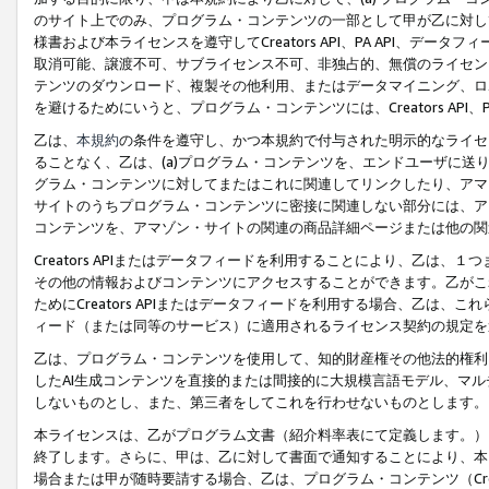
のサイト上でのみ、プログラム・コンテンツの一部として甲が乙に対し
様書および本ライセンスを遵守してCreators API、PA API、
取消可能、譲渡不可、サブライセンス不可、非独占的、無償のライセン
テンツのダウンロード、複製その他利用、またはデータマイニング、ロ
を避けるためにいうと、プログラム・コンテンツには、Creators AP
乙は、
本規約
の条件を遵守し、かつ本規約で付与された明示的なライセ
ることなく、乙は、(a)プログラム・コンテンツを、エンドユーザに
グラム・コンテンツに対してまたはこれに関連してリンクしたり、アマ
サイトのうちプログラム・コンテンツに密接に関連しない部分には、ア
コンテンツを、アマゾン・サイトの関連の商品詳細ページまたは他の関
Creators APIまたはデータフィードを利用することにより、乙は、
その他の情報およびコンテンツにアクセスすることができます。乙がこ
ためにCreators APIまたはデータフィードを利用する場合、乙は、こ
ィード（または同等のサービス）に適用されるライセンス契約の規定を
乙は、プログラム・コンテンツを使用して、知的財産権その他法的権利
したAI生成コンテンツを直接的または間接的に大規模言語モデル、マ
しないものとし、また、第三者をしてこれを行わせないものとします。
本ライセンスは、乙がプログラム文書（紹介料率表にて定義します。）
終了します。さらに、甲は、乙に対して書面で通知することにより、本
場合または甲が随時要請する場合、乙は、プログラム・コンテンツ（Cre