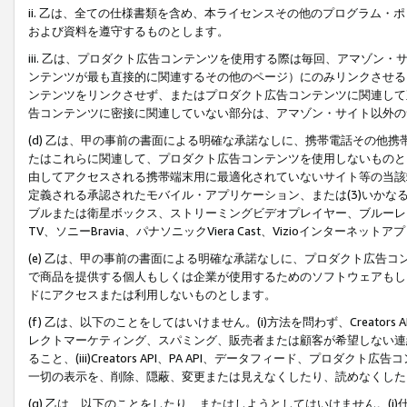
ii. 乙は、全ての仕様書類を含め、本ライセンスその他のプログラム
および資料を遵守するものとします。
iii. 乙は、プロダクト広告コンテンツを使用する際は毎回、アマゾ
ンテンツが最も直接的に関連するその他のページ）にのみリンクさせる
ンテンツをリンクさせず、またはプロダクト広告コンテンツに関連して
告コンテンツに密接に関連していない部分は、アマゾン・サイト以外の
(d) 乙は、甲の事前の書面による明確な承諾なしに、携帯電話その他
たはこれらに関連して、プロダクト広告コンテンツを使用しないものと
由してアクセスされる携帯端末用に最適化されていないサイト等の当該端
定義される承認されたモバイル・アプリケーション、または(3)いか
ブルまたは衛星ボックス、ストリーミングビデオプレイヤー、ブルーレイ
TV、ソニーBravia、パナソニックViera Cast、Vizioインター
(e) 乙は、甲の事前の書面による明確な承諾なしに、プロダクト広告
で商品を提供する個人もしくは企業が使用するためのソフトウェアもしくはその
ドにアクセスまたは利用しないものとします。
(f) 乙は、以下のことをしてはいけません。(i)方法を問わず、Creator
レクトマーケティング、スパミング、販売者または顧客が希望しない連
ること、(iii)Creators API、PA API、データフィード、プ
一切の表示を、削除、隠蔽、変更または見えなくしたり、読めなくした
(g) 乙は、以下のことをしたり、またはしようとしてはいけません。(