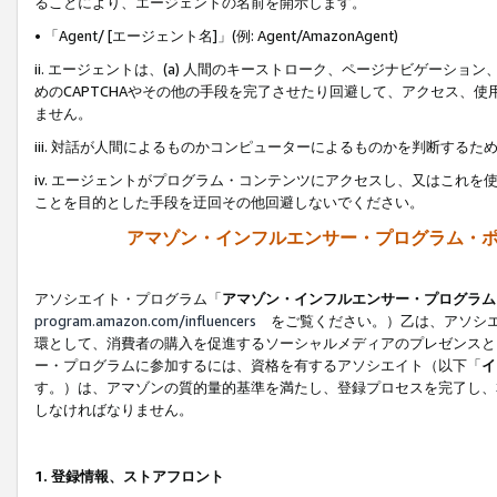
ることにより、エージェントの名前を開示します。
• 「Agent/ [エージェント名]」(例: Agent/AmazonAgent)
ii. エージェントは、(a) 人間のキーストローク、ページナビゲーシ
めのCAPTCHAやその他の手段を完了させたり回避して、アクセス、
ません。
iii. 対話が人間によるものかコンピューターによるものかを判断する
iv. エージェントがプログラム・コンテンツにアクセスし、又はこれ
ことを目的とした手段を迂回その他回避しないでください。
アマゾン・インフルエンサー・プログラム・
アソシエイト・プログラム「
アマゾン・インフルエンサー・プログラム
program.amazon.com/influencers
をご覧ください。）乙は、アソシエ
環として、消費者の購入を促進するソーシャルメディアのプレゼンスと
ー・プログラムに参加するには、資格を有するアソシエイト（以下「
イ
す。）は、アマゾンの質的量的基準を満たし、登録プロセスを完了し、
しなければなりません。
1.
登録情報、ストアフロント