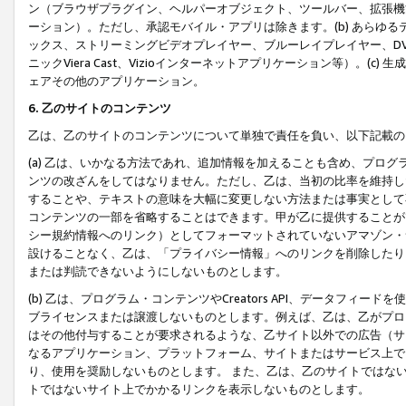
ン（ブラウザプラグイン、ヘルパーオブジェクト、ツールバー、拡張機
ーション）。ただし、承認モバイル・アプリは除きます。(b) あらゆ
ックス、ストリーミングビデオプレイヤー、ブルーレイプレイヤー、DVDプ
ニックViera Cast、Vizioインターネットアプリケーション等）。(
ェアその他のアプリケーション。
6. 乙のサイトのコンテンツ
乙は、乙のサイトのコンテンツについて単独で責任を負い、以下記載の
(a) 乙は、いかなる方法であれ、追加情報を加えることも含め、プロ
ンツの改ざんをしてはなりません。ただし、乙は、当初の比率を維持し
することや、テキストの意味を大幅に変更しない方法または事実として
コンテンツの一部を省略することはできます。甲が乙に提供することが
シー規約情報へのリンク）としてフォーマットされていないアマゾン・
設けることなく、乙は、「プライバシー情報」へのリンクを削除したり
または判読できないようにしないものとします。
(b) 乙は、プログラム・コンテンツやCreators API、データフ
ブライセンスまたは譲渡しないものとします。例えば、乙は、乙がプロ
はその他付与することが要求されるような、乙サイト以外での広告（サ
なるアプリケーション、プラットフォーム、サイトまたはサービス上で
り、使用を奨励しないものとします。 また、乙は、乙のサイトではな
トではないサイト上でかかるリンクを表示しないものとします。