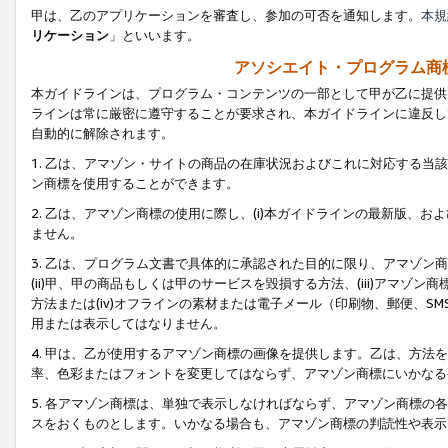
甲は、乙のアプリケーションを審査し、参加の可否を通知します。
本規
リケーション
」といいます。
アソシエイト・プログラム商
本ガイドラインは、プログラム・コンテンツの一部として甲が乙に提供
ラインは常に厳密に遵守することが要求され、本ガイドラインに違反し
自動的に解除されます。
1. 乙は、アマゾン・サイトの商品の在庫状況およびこれに対応する
ン商標を使用することができます。
2. 乙は、アマゾン商標の使用に際し、(i)本ガイドラインの最新版、およ
ません。
3. 乙は、プログラム文書で具体的に承認された目的に限り、アマゾン
(ii)甲、甲の商品もしくは甲のサービスを毀損する方法、(iii)アマ
方法または(iv)オフラインの素材または電子メール（印刷物、郵便、S
用または表示してはなりません。
4. 甲は、乙が使用するアマゾン商標の画像を提供します。乙は、方
率、色彩またはフォントを変更してはならず、アマゾン商標にいかなる
5. 各アマゾン商標は、単独で表示しなければならず、アマゾン商標
スをおくものとします。いかなる場合も、アマゾン商標の判読性や表示