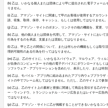
(h) 乙は、いかなる個人または団体により甲に提出された電子フォー
りません。
(i) 乙は、アマゾン・サイトに関連して甲のお客様が使用するアカウ
請、収集、取得、保存、キャッシュ、もしくは使用してはなりません。
(j) 乙は、アマゾン・サイトのボタン、リンクその他の機能を、変更
(k) 乙は、他の個人または団体を代理して、アマゾン・サイトにおい
行為をするのを承認、支援または奨励してはなりません。
(l) 乙は、甲と乙との関係について、または何らかの機能もしくは取
理的可能性のある行為を行ってはなりません。
(m) 乙は、乙のサイトに、いかなるスパイウェア、マルウェア、ウィ
が自身のコンピューター その他の電子デバイスにダウンロードもしく
ソフトウェア・アプリケーションを含めたり、表示したり、または特別
(n) 乙は、モバイル・アプリ内に組み込まれたアプリ内ウェブブラウザ
イトの中でフレーム化してはなりません。ただし、乙のサイト上で参加
(o) 乙は、乙のサイト上の素材と密接に関連して商品を宣伝する乙の
ー・ウィンドウ、トランジショナル・ページ広告またはレイヤー広告内
てはなりません。
(p) 乙は、アマゾン・サイトに乙が掲載することができるいかなるコ