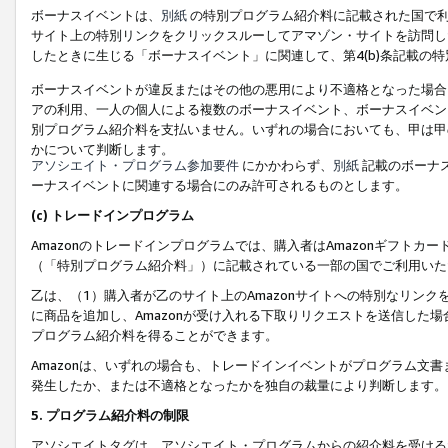
ボーナスイベントは、
別紙
の特別プログラム紹介料に記載された国で利
サイト上の特別リンクをクリックスルーしてアマゾン・サイトを訪問した
したときに生じる「ボーナスイベント」に関連して、第4(b)条記載の
ボーナスイベントが違反またはその他の悪用により不適格となった場合
アの利用、一人の個人による複数のボーナスイベント、ボーナスイベン
別プログラム紹介料を支払いません。いずれの場合においても、甲は甲
かについて判断します。
アソシエイト・プログラム参加要件
にかかわらず、
別紙
記載のボーナ
ーナスイベントに関連する場合にのみ許可されるものとします。
(c) トレードインプログラム
Amazonのトレードインプログラムでは、購入者はAmazonギフト
（「特別プログラム紹介料」）に記載されている一部の国でご利用いた
乙は、（1）購入者が乙のサイト上のAmazonサイトへの特別なリン
に商品を追加し、Amazonが受け入れる下取りリクエストを送信した場
プログラム紹介料を得ることができます。
Amazonは、いずれの場合も、トレードインイベントがプログラム文書
発生したか、または不適格となったかを独自の裁量により判断します。
5. プログラム紹介料の制限
アソシエイトタグは、アソシエイト・プログラムからの紹介料を受ける