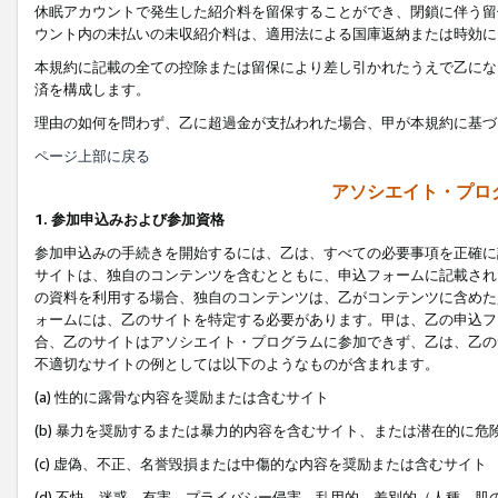
休眠アカウントで発生した紹介料を留保することができ、閉鎖に伴う留
ウント内の未払いの未収紹介料は、適用法による国庫返納または時効に
本規約に記載の全ての控除または留保により差し引かれたうえで乙にな
済を構成します。
理由の如何を問わず、乙に超過金が支払われた場合、甲が本規約に基づ
ページ上部に戻る
アソシエイト・プロ
1. 参加申込みおよび参加資格
参加申込みの手続きを開始するには、乙は、すべての必要事項を正確に
サイトは、独自のコンテンツを含むとともに、申込フォームに記載され
の資料を利用する場合、独自のコンテンツは、乙がコンテンツに含めた
ォームには、乙のサイトを特定する必要があります。甲は、乙の申込フ
合、乙のサイトはアソシエイト・プログラムに参加できず、乙は、乙の
不適切なサイトの例としては以下のようなものが含まれます。
(a) 性的に露骨な内容を奨励または含むサイト
(b) 暴力を奨励するまたは暴力的内容を含むサイト、または潜在的に
(c) 虚偽、不正、名誉毀損または中傷的な内容を奨励または含むサイト
(d) 不快、迷惑、有害、プライバシー侵害、乱用的、差別的（人種、