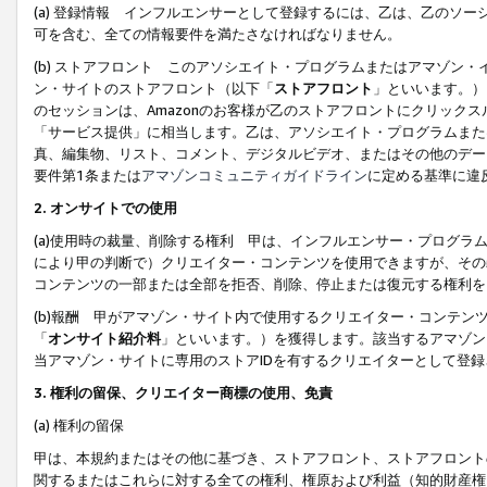
(a) 登録情報 インフルエンサーとして登録するには、乙は、乙のソ
可を含む、全ての情報要件を満たさなければなりません。
(b) ストアフロント このアソシエイト・プログラムまたはアマゾン
ン・サイトのストアフロント（以下「
ストアフロント
」といいます。）
のセッションは、Amazonのお客様が乙のストアフロントにクリック
「サービス提供」に相当します。乙は、アソシエイト・プログラムまた
真、編集物、リスト、コメント、デジタルビデオ、またはその他のデー
要件第1条または
アマゾンコミュニティガイドライン
に定める基準に違
2.
オンサイトでの使用
(a)使用時の裁量、削除する権利 甲は、インフルエンサー・プログラ
により甲の判断で）クリエイター・コンテンツを使用できますが、その
コンテンツの一部または全部を拒否、削除、停止または復元する権利を
(b)報酬 甲がアマゾン・サイト内で使用するクリエイター・コンテン
「
オンサイト紹介料
」といいます。）を獲得します。該当するアマゾン
当アマゾン・サイトに専用のストアIDを有するクリエイターとして登
3.
権利の留保、クリエイター商標の使用、免責
(a) 権利の留保
甲は、本規約またはその他に基づき、ストアフロント、ストアフロント
関するまたはこれらに対する全ての権利、権原および利益（知的財産権