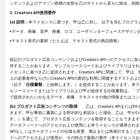
ンテンツおよびアマゾン商標の全部を乙のサイトから直ちに除去、削除
2. Creators API使用要件
(a) 説明：
本ライセンスに基づき、甲は乙に対し、以下を含むプログラ
•データ、画像、音声、映像、ロゴ、ユーザインターフェースデザイン
•テキスト形式の素材（たとえば、テキスト形式の商品情報）
前記のプロダクト広告コンテンツおよびCreators APIへのアクセスに
供することがあります。サンプルソースコードおよびライブラリはそれ
イセンスに基づき乙に提供されます。Creators APIに関連して
上の必要条件ならびにCreators APIの適切な利用に関連するテ
（以下「
仕様書類
」と総称します。）を提供することがあります。本ラ
ルソースコードまたはライブラリおよび甲が提供する仕様書類は、「プ
で提供されたいかなるデータ、画像、テキストその他の情報またはコン
(b) プロダクト広告コンテンツの取得
乙は、Creators APIま
きます。甲が事前に書面による明示的な承認をした場合、乙は、甲がCreator
す。）を通じて、プロダクト広告コンテンツを取得することもできます
データフィードへのアクセスおよび使用にも本ライセンスが適用されます。乙は
APIもしくはデータフィードの仕様を変更、廃止または再発行することがで
ドへのアクセスおよび使用が、その時点で最新の要件（本ライセンスお