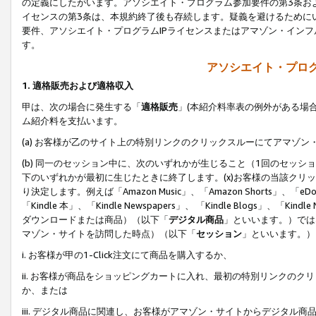
の定義にしたがいます。アソシエイト・プログラム参加要件の第3条お
イセンスの第3条は、本規約終了後も存続します。疑義を避けるためにい
要件、アソシエイト・プログラムIPライセンスまたはアマゾン・イン
す。
アソシエイト・プログ
1. 適格販売および適格収入
甲は、次の場合に発生する「
適格販売
」(本紹介料率表の例外がある場
ム紹介料を支払います。
(a) お客様が乙のサイト上の特別リンクのクリックスルーにてアマゾン
(b) 同一のセッション中に、次のいずれかが生じること（1回のセッ
下のいずれかが最初に生じたときに終了します。(x)お客様の当該クリッ
り決定します。例えば「Amazon Music」、「Amazon Shorts」、「eDo
「Kindle 本」、「Kindle Newspapers」、 「Kindle Blogs」、「
ダウンロードまたは商品）（以下「
デジタル商品
」といいます。）では
マゾン・サイトを訪問した時点）（以下「
セッション
」といいます。）
i. お客様が甲の1-Click注文にて商品を購入するか、
ii. お客様が商品をショッピングカートに入れ、最初の特別リンクの
か、または
iii. デジタル商品に関連し、お客様がアマゾン・サイトからデジタ