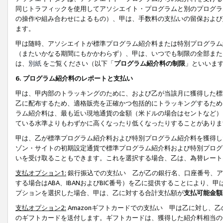
同じトラフィックを使用してアソシエイト・プログラムと別のプログラ
の操作や組み合わせによるもの）、甲は、手数料の支払いの留保および
ます。
甲は随時、アソシエイトが標準プログラム紹介料または特別プログラム
（またいかなる期間にもかかわらず）、甲は、いつでも制限の全部また
は、
別紙
をご覧ください（以下「
プログラム紹介料の制限
」といいま
6. プログラム紹介料のレポートと支払い
甲は、甲内部のトラッキングのために、および乙が当該月に獲得した標
乙に配布するため、適格販売を正確かつ包括的にトラッキングするため
ラム紹介料は、最も近い現地通貨の金額（米ドルの場合はセントなど）
ている水準よりもわずかに高くなったり低くなったりすることがありま
甲は、乙が標準プログラム紹介料および特別プログラム紹介料を獲得し
ゾン・サイトの初期設定通貨で標準プログラム紹介料および特別プログ
いを受け取ることもできます。これを選択する場合、乙は、為替レート
支払オプション1:
銀行振込での支払い 乙が乙の銀行名、口座番号、ア
する場合はABA、IBANおよびBIC番号）を乙に提供することにより
プションを選択した場合、甲は、乙に対する合計支払額が
支払可能金額
支払オプション2:
Amazonギフトカードでの支払い 甲は乙に対し、
のギフトカードを送付します。ギフトカードは、獲得した紹介料相当の