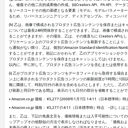
ん、修復その他二次的成果物の作成。(ii)Creators API、PA 
るソースコードその他の基礎となる要素（モデル、モデルパラメーター
るため、リバースエンジニアリング、ディスアセンブル、ディコンパイ
(h) 乙は、画像で構成されるプロダクト広告コンテンツを保存または
については最長24時間保存することができます。乙は、画像で構成さ
ることができますが、その場合、乙は、その後直ちに Creators AP
プリケーション上のプロダクト広告コンテンツを刷新することにより、
ら通知がない限り、乙は、個別のAmazon Standard Identification Nu
することができます。前記にかかわらず、乙のアプリケーションがクラ
プロダクト広告コンテンツを保存またはキャッシュしてはいけません。
以内に、甲に対して、プロダクト広告コンテンツを含むまたは使用する
(i) 乙がプロダクト広告コンテンツをデータフィードから取得する場合または
ン上に表示されるプロダクト広告コンテンツの刷新頻度が1時間に1回
報に隣接して、時刻/日付の表示を含めるものとします。ただし、乙の
び刷新と同日中である間は、表示のうち日付の部分を省略することがで
• Amazon.co.jp 価格： ¥3,277 (2008年1月7日 14:11（日本標準
• Amazon.co.jp 価格： ¥3,277 (14:11（日本標準時）時点 −詳しくは
また、乙は、下記の免責文言を、価格情報または入手可能性についての
ップアップその他類似の方法で表示しなければなりません。「価格およ
本商品の購入においては、購入の時点で（該当するアマゾン・サイト）