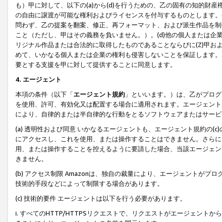
も）甲に対して、以下の(a)から(d)を行うための、乙の固有の知的
の自由に譲渡が可能な権利およびライセンスを付与するものとします。(
問わず、乙の提案を翻案、修正、再フォーマット、および派生作品を制
こと（ただし、甲はその義務を負いません。）。(d)他の個人または企
リジナル作品または合法的に取得したものであることならびに(Z)甲
めて、いかなる個人または企業の権利も侵害しないことを保証します。
要とする支援を甲に対して提供することに同意します。
4. エージェント
本項の条件（以下「
エージェント規約
」といいます。）は、乙がプログ
を使用、許可、有効化又は配置する場合に適用されます。エージェント
により、自律的または半自律的な行動をとるソフトウェアまたはサービ
(a) 透明性および同意 いかなるエージェントも、エージェント規約の
にアクセスし、これを使用、または操作することはできません。さらに、
用、または操作することを控えるように要請した場合、当該エージェン
きません。
(b) アクセス制限 Amazonは、独自の裁量により、エージェント
技術的手段などによって制限する場合があります。
(c) 技術的要件 エージェントは以下を行う必要があります。
i. すべてのHTTP/HTTPSリクエストで、リクエストがエージェ