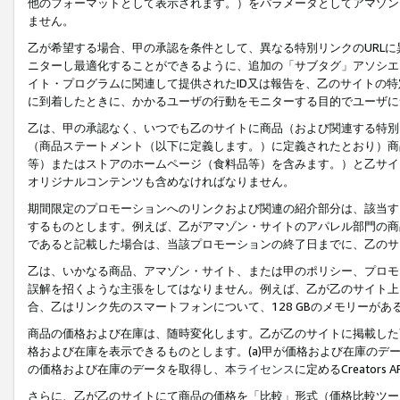
他のフォーマットとして表示されます。）をパラメータとしてアマゾン
ません。
乙が希望する場合、甲の承認を条件として、異なる特別リンクのURL
ニターし最適化することができるように、追加の「サブタグ」アソシエ
イト・プログラムに関連して提供されたID又は報告を、乙のサイトの
に到着したときに、かかるユーザの行動をモニターする目的でユーザに
乙は、甲の承認なく、いつでも乙のサイトに商品（および関連する特別
（商品ステートメント（以下に定義します。）に定義されたとおり）商
等）またはストアのホームページ（食料品等）を含みます。）と乙サイ
オリジナルコンテンツも含めなければなりません。
期間限定のプロモーションへのリンクおよび関連の紹介部分は、該当す
するものとします。例えば、乙がアマゾン・サイトのアパレル部門の商
であると記載した場合は、当該プロモーションの終了日までに、乙のサ
乙は、いかなる商品、アマゾン・サイト、または甲のポリシー、プロモ
誤解を招くような主張をしてはなりません。例えば、乙が乙のサイト上に
合、乙はリンク先のスマートフォンについて、128 GBのメモリーが
商品の価格および在庫は、随時変化します。乙が乙のサイトに掲載した
格および在庫を表示できるものとします。(a)甲が価格および在庫のデータを
の価格および在庫のデータを取得し、
本ライセンス
に定めるCreator
さらに、乙が乙のサイトにて商品の価格を「比較」形式（価格比較ツー