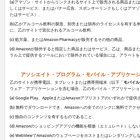
(a)アマゾン・サイトからリンクされるサイト上で販売される商品またはサ
しくはサービス、またはバナー広告、スポンサーリンクもしくはアマゾ
たはサービス）、
(b)乙がアルコール飲料の製造、卸売または頒布のライセンスを有す
に、乙のサイトで宣伝されるアルコール飲料、
(c) 処方薬、またはAmazon Pharmacyが販売するその他の商品、
(d) Amazonが除外すると指定した商品またはサービス。乙は、商品また
ラル上で提供するツールにおいて除外されている場合には、アラートを
アソシエイト・プログラム・モバイル・アプリケー
乙のサイトが携帯電話、タブレットまたは携帯用端末（以下「
モバイル
ウェア・アプリケーションを含む場合、乙のモバイル・アプリケーショ
(a) Google Play、AppleまたはAmazonアプリストアのいずれかで
(b) 無料でダウンロードでき、Amazonへの全てのリンクに無料でアク
(c) 独自のコンテンツを有するものであること、
(d) Amazonのショッピングアプリの機能を模倣（エミュレート）しな
(e) WebViewでAmazonのウェブページをホストまたはレンダリング