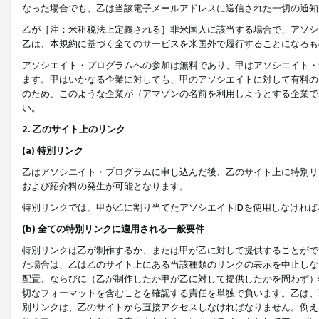
なった場合でも、乙は当該電子メールアドレスに送信された一切の通知
乙が［注：米租税法上定義される］非米国人に該当する場合で、アソシ
乙は、本規約に基づく全てのサービスを米国外で履行することになるも
アソシエイト・プログラムへの参加は無料であり、甲はアソシエイト・
ます。甲はいかなる企業に対しても、甲のアソシエイトに対して有料の
のため、このような企業が（アマゾンの名前を利用しようとする企業で
い。
2. 乙のサイト上のリンク
(a) 特別リンク
乙はアソシエイト・プログラムに申し込んだ後、乙のサイト上に特別リ
および紹介料の発生が可能となります。
特別リンクでは、甲が乙に割り当てたアソシエイトIDを使用しなけれ
(b) 全ての特別リンクに適用される一般要件
特別リンクは乙が制作するか、または甲が乙に対して提供することがで
た場合は、乙は乙のサイト上にある当該種類のリンクの表示を中止しな
配置、ならびに（乙が制作したか甲が乙に対して提供したかを問わず）
切なフォーマットを含むことを確認する責任を単独で負います。乙は、
別リンクは、乙のサイトから直接アクセスしなければなりません。例えば、