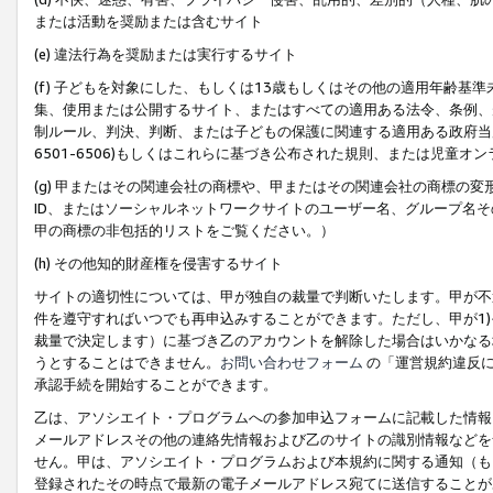
または活動を奨励または含むサイト
(e) 違法行為を奨励または実行するサイト
(f) 子どもを対象にした、もしくは13歳もしくはその他の適用年齢
集、使用または公開するサイト、またはすべての適用ある法令、条例、
制ルール、判決、判断、または子どもの保護に関連する適用ある政府当局の要
6501-6506)もしくはこれらに基づき公布された規則、または児童オ
(g) 甲またはその関連会社の商標や、甲またはその関連会社の商標の
ID、またはソーシャルネットワークサイトのユーザー名、グループ名
甲の商標の非包括的リストをご覧ください。）
(h) その他知的財産権を侵害するサイト
サイトの適切性については、甲が独自の裁量で判断いたします。甲が不
件を遵守すればいつでも再申込みすることができます。ただし、甲が1)
裁量で決定します）に基づき乙のアカウントを解除した場合はいかなる
うとすることはできません。
お問い合わせフォーム
の「運営規約違反に
承認手続を開始することができます。
乙は、アソシエイト・プログラムへの参加申込フォームに記載した情報
メールアドレスその他の連絡先情報および乙のサイトの識別情報などを
せん。甲は、アソシエイト・プログラムおよび本規約に関する通知（も
登録されたその時点で最新の電子メールアドレス宛てに送信することが