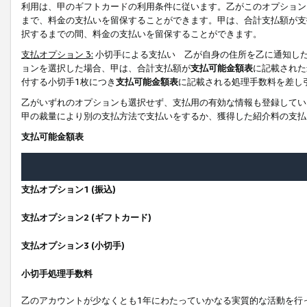
利用は、甲のギフトカードの利用条件に従います。乙がこのオプション
まで、料金の支払いを留保することができます。甲は、合計支払額が支
択するまでの間、料金の支払いを留保することができます。
支払オプション 3:
小切手による支払い 乙が自身の住所を乙に通知し
ョンを選択した場合、甲は、合計支払額が
支払可能金額表
に記載された
付する小切手1枚につき
支払可能金額表
に記載される処理手数料を差し
乙がいずれのオプションも選択せず、支払用の有効な情報も登録してい
甲の裁量により別の支払方法で支払いをするか、獲得した紹介料の支払
支払可能金額表
支払オプション1 (振込)
支払オプション2 (ギフトカード)
支払オプション3 (小切手)
小切手処理手数料
乙のアカウントが少なくとも1年にわたっていかなる実質的な活動を行