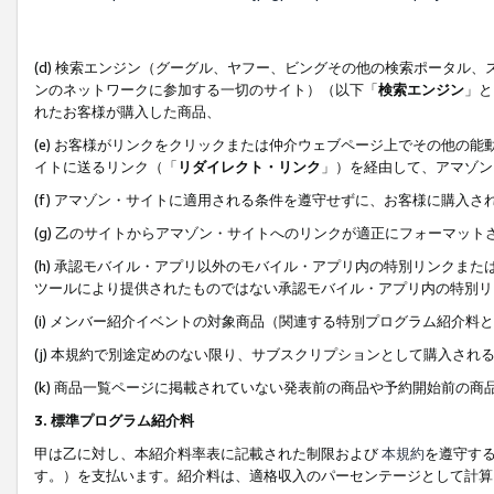
(d) 検索エンジン（グーグル、ヤフー、ビングその他の検索ポータル
ンのネットワークに参加する一切のサイト）（以下「
検索エンジン
」と
れたお客様が購入した商品、
(e) お客様がリンクをクリックまたは仲介ウェブページ上でその他の
イトに送るリンク（「
リダイレクト・リンク
」）を経由して、アマゾン
(f) アマゾン・サイトに適用される条件を遵守せずに、お客様に購入さ
(g) 乙のサイトからアマゾン・サイトへのリンクが適正にフォーマッ
(h) 承認モバイル・アプリ以外のモバイル・アプリ内の特別リンクまたはC
ツールにより提供されたものではない承認モバイル・アプリ内の特別リ
(i) メンバー紹介イベントの対象商品（関連する特別プログラム紹介料と
(j) 本規約で別途定めのない限り、サブスクリプションとして購入され
(k) 商品一覧ページに掲載されていない発表前の商品や予約開始前の商
3. 標準プログラム紹介料
甲は乙に対し、本紹介料率表に記載された制限および
本規約
を遵守す
す。）を支払います。紹介料は、適格収入のパーセンテージとして計算