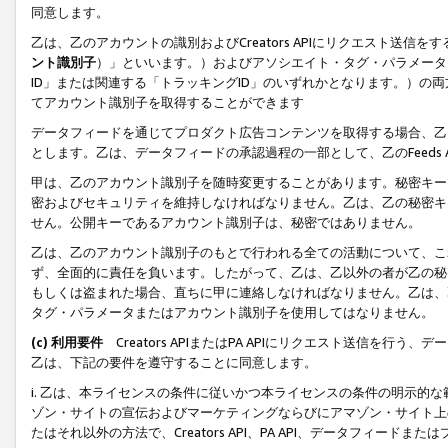
同意します。
乙は、乙のアカウントの識別およびCreators APIにリクエスト送
ント識別子
）」といいます。）およびアソシエイト・タグ・パラメータ（
ID」または関連する「トラッキングID」のいずれかとなります。）の両方
てアカウント識別子を取得することができます
データフィードを通じてプロダクト広告コンテンツを取得する場合、乙は、Cre
とします。乙は、データフィードの承認過程の一部として、乙のFeeds
甲は、乙のアカウント識別子を随時変更することがあります。秘密キー
密およびセキュリティを維持しなければなりません。乙は、乙の秘密キ
せん。公開キーであるアカウント識別子は、秘密ではありません。
乙は、乙のアカウント識別子のもとで行われる全ての活動について、こ
ず、全面的に責任を負います。したがって、乙は、乙以外の者が乙の秘
もしくは盗まれた場合、直ちに甲に連絡しなければなりません。乙は、
タグ・パラメータまたはアカウント識別子を使用してはなりません。
(c) 利用要件
Creators APIまたはPA APIにリクエスト送信を
乙は、下記の要件を遵守することに同意します。
i. 乙は、本ライセンスの条件に従いかつ本ライセンスの条件の明示的
ゾン・サイトの宣伝およびマーケティングならびにアマゾン・サイト上
たはそれ以外の方法で、Creators API、PA API、データフィー