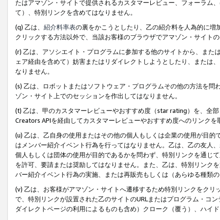
たはアマゾン・サイトで提供されるカスタマーレビュー、フォーラム、
て）、特別リンクを含めてはなりません。
(q) 乙は、
紹介料率表
の裏をかこうとしたり、乙の紹介料を人為的に増
クリックする方法以外で、当該お客様のブラウザでアマゾン・サイトの
(r) 乙は、アソシエイト・プログラムに参加する他のサイトから、ま
ェア経由を含めて）妨害またはリダイレクトしようとしたり、または、
なりません。
(s) 乙は、ロボットまたはソフトウェア・プログラムその他の方法を
ゾン・サイト上でのセッションを作出してはなりません。
(t) 乙は、甲のカスタマーレビューやおすすめ度（star rating
Creators APIを経由してカスタマーレビューやおすすめ度へのリンク
(u) 乙は、乙自身の使用またはその他の個人もしくは企業の使用が目
はメンバー紹介イベント行為を行ってはなりません。乙は、乙の友人、
個人もしくは団体の使用が目的であるかを問わず、特別リンクを通じて
を許可、要請または奨励してはなりません。また、乙は、特別リンクを
バー紹介イベント行為の実施、または再販売もしくは（あらゆる種類の
(v) 乙は、お客様がアマゾン・サイトへ遷移するため特別リンクをク
で、特別リンクが設置された乙のサイトのURLまたはプログラム・コ
ダイレクトページの利用によるものも含め）クローク（覆う）、ハイド