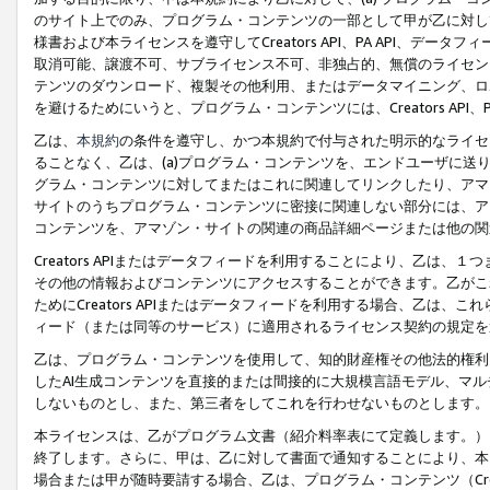
のサイト上でのみ、プログラム・コンテンツの一部として甲が乙に対し
様書および本ライセンスを遵守してCreators API、PA API、
取消可能、譲渡不可、サブライセンス不可、非独占的、無償のライセン
テンツのダウンロード、複製その他利用、またはデータマイニング、ロ
を避けるためにいうと、プログラム・コンテンツには、Creators AP
乙は、
本規約
の条件を遵守し、かつ本規約で付与された明示的なライセ
ることなく、乙は、(a)プログラム・コンテンツを、エンドユーザに
グラム・コンテンツに対してまたはこれに関連してリンクしたり、アマ
サイトのうちプログラム・コンテンツに密接に関連しない部分には、ア
コンテンツを、アマゾン・サイトの関連の商品詳細ページまたは他の関
Creators APIまたはデータフィードを利用することにより、乙は、
その他の情報およびコンテンツにアクセスすることができます。乙がこ
ためにCreators APIまたはデータフィードを利用する場合、乙は、こ
ィード（または同等のサービス）に適用されるライセンス契約の規定を
乙は、プログラム・コンテンツを使用して、知的財産権その他法的権利
したAI生成コンテンツを直接的または間接的に大規模言語モデル、マ
しないものとし、また、第三者をしてこれを行わせないものとします。
本ライセンスは、乙がプログラム文書（紹介料率表にて定義します。）
終了します。さらに、甲は、乙に対して書面で通知することにより、本
場合または甲が随時要請する場合、乙は、プログラム・コンテンツ（Cre