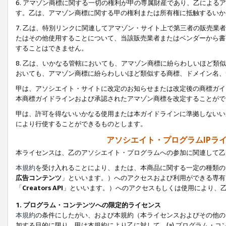
6. アマゾン商標に関する一切の権利が甲の専属財産であり、乙によ
す。乙は、アマゾン商標に関する甲の権利または所有権に抵触するいか
7. 乙は、特別リンクに関連してアマゾン・サイト上で第三者の販売
たはその他使用することについて、当該販売業者またはベンダーから書
することはできません。
8. 乙は、いかなる管轄においても、アマゾン商標に紛らわしいほど
おいても、アマゾン商標に紛らわしいほど類似する商標、ドメイン名、
甲は、アソシエイト・サイトに改定のお知らせまたは改定後の商標ガイ
本商標ガイドラインおよび承認されたアマゾン商標を改定することがで
甲は、許可を得ないいかなる使用または本ガイドラインに準拠しないい
により行使することができるものとします。
アソシエイト・プログラムIPラ
本ライセンスは、乙のアソシエイト・プログラムへの参加に関連して乙
本規約
を受け入れることにより、または、本商品に関する一定の種類の
広告コンテンツ
」といいます。）へのアクセスおよび利用ができる専有
「
Creators API
」といいます。）へのアクセスもしくは使用により、
1. プログラム・コンテンツへの限定的ライセンス
本規約
の条件にしたがい、および本規約（本ライセンスおよびその他の
加する目的に限り、甲は本規約により乙に対して、(a) プログラム・コ