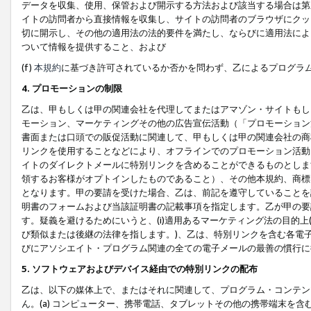
データを収集、使用、保管および開示する方法および該当する場合は第
イトの訪問者から直接情報を収集し、サイトの訪問者のブラウザにクッ
切に開示し、その他の適用法の法的要件を満たし、ならびに適用法によ
ついて情報を提供すること、および
(f)
本規約
に基づき許可されているか否かを問わず、乙によるプログラ
4. プロモーションの制限
乙は、甲もしくは甲の関連会社を代理してまたはアマゾン・サイトもし
モーション、マーケティングその他の広告宣伝活動（「プロモーション
書面または口頭での販促活動に関連して、甲もしくは甲の関連会社の商
リンクを使用することなどにより、オフラインでのプロモーション活動
イトのダイレクトメールに特別リンクを含めることができるものとしま
領するお客様がオプトインしたものであること）、その他本規約、商標
となります。甲の要請を受けた場合、乙は、前記を遵守していることを
明書のフォームおよび当該証明書の記載事項を指定します。乙が甲の要
す。疑義を避けるためにいうと、(i)適用あるマーケティング法の目的上(例
び類似または後継の法律を指します。)、乙は、特別リンクを含む各電子
びにアソシエイト・プログラム関連の全ての電子メールの最善の慣行に
5. ソフトウェアおよびデバイス経由での特別リンクの配布
乙は、以下の媒体上で、またはそれに関連して、プログラム・コンテン
ん。(a) コンピューター、携帯電話、タブレットその他の携帯端末を