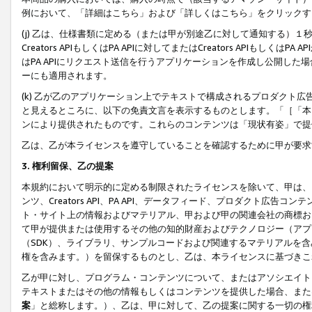
例において、「詳細はこちら」および「詳しくはこちら」をクリックす
(j) 乙は、仕様書類に定める（または甲が別途乙に対して通知する）
Creators APIもしくはPA APIに対してまたはCreators APIもしく
はPA APIにリクエスト送信を行うアプリケーションを作成し公開し
ーにも適用されます。
(k) 乙が乙のアプリケーション上でテキストで構成されるプロダクト
と見えるところに、以下の免責文言を表示するものとします。「［「本
ンにより提供されたものです。これらのコンテンツは「現状有姿」で提
乙は、乙が本ライセンスを遵守していることを確認するために甲が要求
3. 権利留保、乙の提案
本規約において明示的に定める制限されたライセンスを除いて、甲は、
ンツ、Creators API、PA API、データフィード、プロダクト
ト・サイト上の情報およびマテリアル、甲および甲の関連会社の商標お
て甲が提供または使用するその他の知的財産およびテクノロジー（アプ
（SDK）、ライブラリ、サンプルコードおよび関連するマテリアルを
権を含みます。）を留保するものとし、乙は、本ライセンスに基づきこ
乙が甲に対し、プログラム・コンテンツについて、またはアソシエイト
テキストまたはその他の情報もしくはコンテンツを提供した場合、また
案
」と総称します。）、乙は、甲に対して、乙の提案に関する一切の権