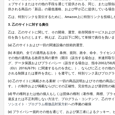
ェブサイトまたはその他の手段を通じて提供される、同じ、または類似
供される商品の「新品」の最低価格、および甲が乙に提供している場合
乙は、特別リンクを宣伝するために、Amazon上に特別リンクを投稿し
3. 乙のサイトに対する責任
乙は、乙のサイトに関して、その開発、運営、依存関係サービスおよび
任を負うものとします。例えば、乙は以下に関して単独で責任を負いま
(a) 乙のサイトおよび一切の関連設備の技術的運営、
(b) 本規約、全ての適用ある法令、条例、規則、政令、命令、ライセ
その他の適用ある政府当局の要件（開示（該当する場合は、米連邦取引
グ、データ保護およびプライバシー（該当する場合は、指令2002/58
（EU）2016/679）に関連するものを含む。）、ならびに乙とそ
される制限または要件を含む。）を遵守して、特別リンク及びプログラ
(c) 乙のサイトに掲載される素材（一切の商品説明およびその他の商
す。）の制作および掲載ならびにその正確性、完全性および適切性の確
(d) 甲の権利または他の個人もしくは団体の権利（著作権、商標、プ
違反または不正利用しない方法で、プログラム・コンテンツ、乙のサイ
ソシエイト・プログラム模倣品対策方針
への準拠の確保
(e) プライバシー規約その他を通じて、および第三者によるクッキー