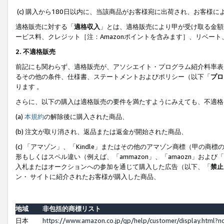
(c) 購入から180日以内に、当該商品がお客様宛に出荷され、お客
適格販売に対する「
適格収入
」とは、適格販売により甲が受け取る金額
ービス料、クレジット［注：Amazonポイントを含みます］、リベー
2. 不適格販売
前記にも関わらず、適格販売が、アソシエイト・プログラム紹介料率表
るその他の条件、仕様書、ステートメントおよびポリシー（以下「
プロ
ります 。
さらに、以下の購入は適格販売の要件を満たすようにみえても、不適格
(a)
本規約
の解除後に購入された商品、
(b) 注文が取り消され、返品または返金が開始された商品、
(c) 「アマゾン」、「Kindle」またはその他のアマゾン商標（甲
形もしくはスペル違い（例えば、「ammazon」、「amaozn」およ
入札またはオークションへの参加を通じて購入した広告（以下、「
禁止
ン・ サイトに紹介されたお客様が購入した商品、
地域
非包括的商標リスト
日本
https://www.amazon.co.jp/gp/help/customer/display.html