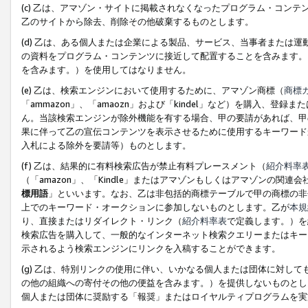
(c) 乙は、アマゾン・サイトに掲載されなくなったプログラム・コン
乙のサイトから除去、削除その他破棄するものとします。
(d) 乙は、ある個人または企業による製品、サービス、当事者または
の資料をプログラム・コンテンツに接近して配置することを含みます。
を含みます。）を使用してはなりません。
(e) 乙は、検索エンジンにおいて使用するために、アマゾン商標（
商標
「ammazon」、「amaozn」および「kindel」など）を購入
ん。当該検索エンジンが除外機能を有する場合、甲の要請があれば、甲
果に伴って乙の宣伝コンテンツを表示させるために使用するキーワード
入札による除外を要請等）ものとします。
(f) 乙は、結果的に有料検索広告が禁止有料プレースメント（
紹介料率
（「amazon」、「Kindle」またはアマゾンもしくはアマゾンの
標用語
」といいます。なお、乙は非包括的商標テーブルで甲の商標の非
上でのキーワード・オークションに参加しないものとします。乙が
本規
り、直接またはリダイレクト・リンク（
紹介料率表
で定義します。）を
検索広告を購入して、一般的なインターネット検索クエリーまたはキー
示されるよう検索エンジンにリンクを入稿することができます。
(g) 乙は、特別リンクの使用に伴い、いかなる個人または団体に対し
の他の組織への寄付その他の便益を含みます。）を提供しないものとし
個人または団体に奨励する「報奨」またはロイヤルティプログラムを実