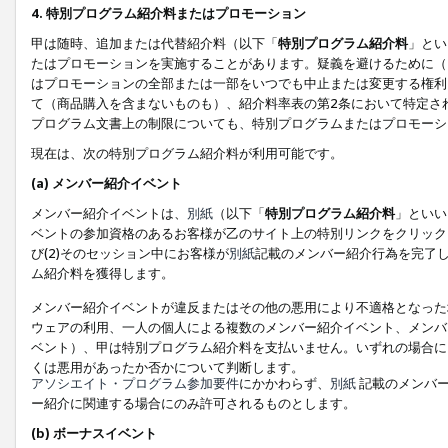
4. 特別プログラム紹介料またはプロモーション
甲は随時、追加または代替紹介料（以下「
特別プログラム紹介料
」とい
たはプロモーションを実施することがあります。疑義を避けるために（
はプロモーションの全部または一部をいつでも中止または変更する権利
て（商品購入を含まないものも）、紹介料率表の第2条において特定さ
プログラム文書上の制限についても、特別プログラムまたはプロモーシ
現在は、次の特別プログラム紹介料が利用可能です。
(a) メンバー紹介イベント
メンバー紹介イベントは、
別紙
（以下「
特別プログラム紹介料
」といい
ベントの参加資格のあるお客様が乙のサイト上の特別リンクをクリック
び(2)そのセッション中にお客様が
別紙
記載のメンバー紹介行為を完了
ム紹介料を獲得します。
メンバー紹介イベントが違反またはその他の悪用により不適格となった
ウェアの利用、一人の個人による複数のメンバー紹介イベント、メンバ
ベント）、甲は特別プログラム紹介料を支払いません。いずれの場合に
くは悪用があったか否かについて判断します。
アソシエイト・プログラム参加要件
にかかわらず、
別紙
記載のメンバー
ー紹介に関連する場合にのみ許可されるものとします。
(b) ボーナスイベント