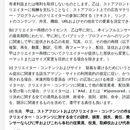
有者利益または権利を取得しないものとします。乙は、ストアフロントに
リエイターに報酬を支払うことなく、ストアフロント上での広告マテリア
ー・プログラムへのクリエイターの参加に関する（テキスト、リンク、
トのコンテンツ、外見、機能、URLおよびその他全ての要素を決定で
(b) クリエイター商標のライセンス 乙は甲に対し、本インフルエン
の最長期間にわたり、甲に対してパブリック・プロフィールへのリンク
に関連して甲に提供される乙の名前、写真、ロゴ、その他の商標（以下
複製、再生、翻案、翻訳、引用、再フォーマット、配信、送信および表
甲はクリエイター商標についてクリエイターが提供した形状から変更し
ーマットまたはサイズ変更を目的とする場合を除きます。）
(c) クリエイター・コンテンツおよびサイト 疑義を避けるためにい
ル提出に関連する該当アマゾン・サイトの利用規約の規定に従い、かつ、
用される場合、米連邦取引委員会（FTC）の広告における推奨・証言
イターが、クリエイター・コンテンツに関連して他の製造業者、配信業
を受け取った場合、クリエイターは、(「#Ad」または「#Sponsor
り決めに関する全ての適用ある法律、政省令、規則、規制、命令、許認
を、開示に関連するものを含めて、遵守する責任も負います。
(d) 免責
甲は、ストアフロントおよびクリエイター・コンテンツの作
クリエイター・コンテンツに対する全ての請求、損害、損失、責任、費
ンサーならびに甲およびこれら各社の従業員、役員、取締役および代表