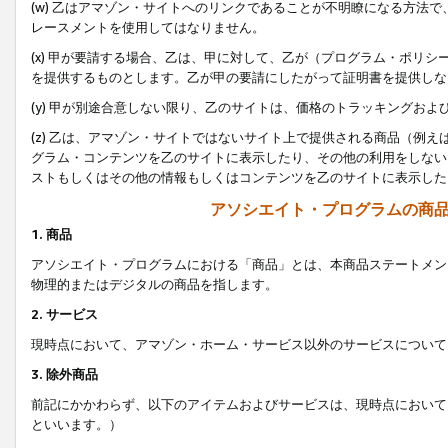
(w) 乙はアマゾン・サイトへのリンクであることが不明瞭になる方法
レースメントを使用してはなりません。
(x) 甲が要請する場合、乙は、甲に対して、乙が（プログラム・ポリ
を提供するものとします。乙が甲の要請にしたがって証明書を提供しな
(y) 甲が別途合意しない限り、乙のサイトは、価格のトラッキングお
(z) 乙は、アマゾン・サイトではないサイト上で提供される商品（例
グラム・コンテンツを乙のサイトに表示したり、その他の利用をしない
ストもしくはその他の情報もしくはコンテンツを乙のサイトに表示した
アソシエイト・プログラムの商
1. 商品
アソシエイト・プログラムにおける「商品」とは、本商品ステートメン
物理的またはデジタルの商品を指します。
2. サービス
現時点において、アマゾン・ホーム・サービス以外のサービスについて
3. 除外商品
前記にかかわらず、以下のアイテムおよびサービスは、現時点において
といいます。）