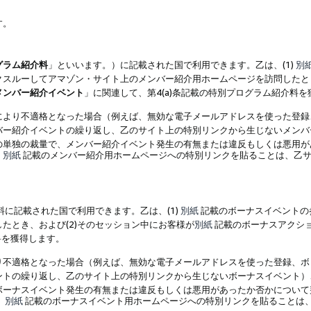
す。
グラム紹介料
」といいます。）に記載された国で利用できます。乙は、(1)
別
スルーしてアマゾン・サイト上のメンバー紹介用ホームページを訪問したとき
メンバー紹介イベント
」に関連して、第4(a)条記載の特別プログラム紹介料
により不適格となった場合（例えば、無効な電子メールアドレスを使った登録
バー紹介イベントの繰り返し、乙のサイト上の特別リンクから生じないメンバ
の単独の裁量で、メンバー紹介イベント発生の有無または違反もしくは悪用が
、
別紙
記載のメンバー紹介用ホームページへの特別リンクを貼ることは、乙サ
に記載された国で利用できます。乙は、(1)
別紙
記載のボーナスイベントの
たとき、および(2)そのセッション中にお客様が
別紙
記載のボーナスアクシ
料を獲得します。
り不適格となった場合（例えば、無効な電子メールアドレスを使った登録、ボ
ントの繰り返し、乙のサイト上の特別リンクから生じないボーナスイベント）
ボーナスイベント発生の有無または違反もしくは悪用があったか否かについて
、
別紙
記載のボーナスイベント用ホームページへの特別リンクを貼ることは