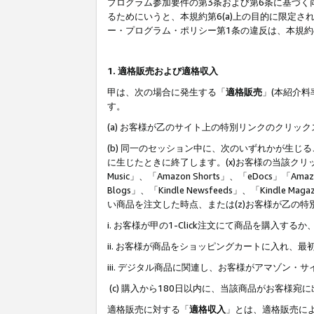
プログラム参加要件の第3条および第6条に基づく
るためにいうと、本規約第6(a)上の目的に限定
ー・プログラム・ポリシー第1条の違反は、本規
1. 適格販売および適格収入
甲は、次の場合に発生する「
適格販売
」(本紹介
す。
(a) お客様が乙のサイト上の特別リンクのクリッ
(b) 同一のセッション中に、次のいずれかが生
に生じたときに終了します。(x)お客様の当該クリ
Music」、「Amazon Shorts」、「eDocs」「Ama
Blogs」、「Kindle Newsfeeds」、「Ki
い商品を注文した時点、または(z)お客様が乙の
i. お客様が甲の1-Click注文にて商品を購入するか
ii. お客様が商品をショッピングカートに入れ
iii. デジタル商品に関連し、お客様がアマゾ
(c) 購入から180日以内に、当該商品がお客
適格販売に対する「
適格収入
」とは、適格販売に