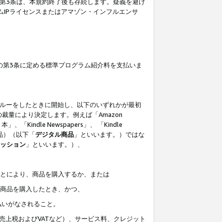
の第3条は、本規約終了後も存続します。疑義を避け
ムIPライセンスまたはアマゾン・インフルエンサ
の第3条に定める標準プログラム紹介料を支払いま
スルーをしたときに開始し、以下のいずれかが最初
裁量により決定します。例えば「Amazon
」、「Kindle Newspapers」、 「Kindle
は商品）（以下「
デジタル商品
」といいます。）ではな
ッション
」といいます。）、
ことにより、商品を購入するか、または
該商品を購入したとき、かつ、
払いがなされること。
売上税およびVATなど）、サービス料、クレジット