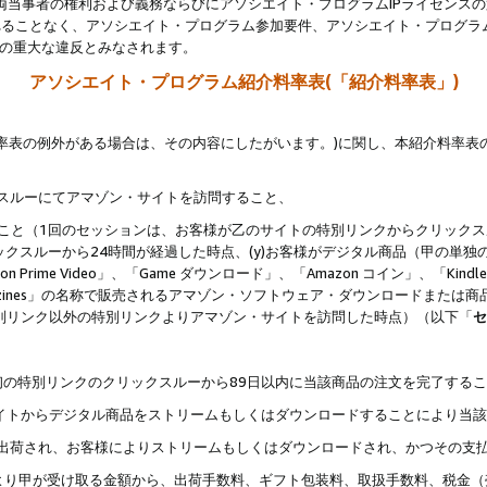
両当事者の権利および義務ならびにアソシエイト・プログラムIPライセンス
されることなく、アソシエイト・プログラム参加要件、アソシエイト・プログラ
約の重大な違反とみなされます。
アソシエイト・プログラム紹介料率表(「紹介料率表」)
料率表の例外がある場合は、その内容にしたがいます。)に関し、本紹介料率表
クスルーにてアマゾン・サイトを訪問すること、
じること（1回のセッションは、お客様が乙のサイトの特別リンクからクリック
ックスルーから24時間が経過した時点、(y)お客様がデジタル商品（甲の単独の
zon Prime Video」、「Game ダウンロード」、「Amazon コイン」、「Kindle 本
ndle Magazines」の名称で販売されるアマゾン・ソフトウェア・ダウンロードまた
特別リンク以外の特別リンクよりアマゾン・サイトを訪問した時点）（以下「
セ
、
、最初の特別リンクのクリックスルーから89日以内に当該商品の注文を完了する
ン・サイトからデジタル商品をストリームもしくはダウンロードすることにより当
様宛に出荷され、お客様によりストリームもしくはダウンロードされ、かつその支
より甲が受け取る金額から、出荷手数料、ギフト包装料、取扱手数料、税金（