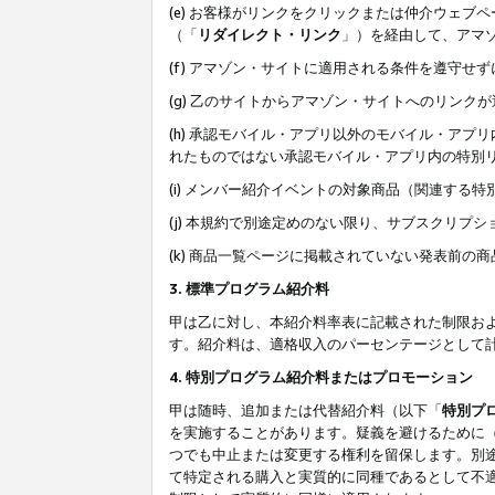
(e) お客様がリンクをクリックまたは仲介ウェ
（「
リダイレクト・リンク
」）を経由して、アマ
(f) アマゾン・サイトに適用される条件を遵守せ
(g) 乙のサイトからアマゾン・サイトへのリン
(h) 承認モバイル・アプリ以外のモバイル・アプリ
れたものではない承認モバイル・アプリ内の特別
(i) メンバー紹介イベントの対象商品（関連する
(j) 本規約で別途定めのない限り、サブスクリプ
(k) 商品一覧ページに掲載されていない発表前の
3. 標準プログラム紹介料
甲は乙に対し、本紹介料率表に記載された制限お
す。紹介料は、適格収入のパーセンテージとして
4. 特別プログラム紹介料またはプロモーション
甲は随時、追加または代替紹介料（以下「
特別プ
を実施することがあります。疑義を避けるために
つでも中止または変更する権利を留保します。別
て特定される購入と実質的に同種であるとして不