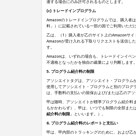
連する場合にのみ許可されるものとします。
(c) トレードインプログラム
Amazonのトレードインプログラムでは、購入者
料」）に記載されている一部の国でご利用いただ
乙は、（1）購入者が乙のサイト上のAmazon
Amazonが受け入れる下取りリクエストを送信し
す。
Amazonは、いずれの場合も、トレードインイベ
不適格となったかを独自の裁量により判断します
5. プログラム紹介料の制限
アソシエイトタグは、アソシエイト・プログラム
使用してアソシエイト・プログラムと別のプログ
は、手数料の支払いの留保および/または乙のア
甲は随時、アソシエイトが標準プログラム紹介料
もかかわらず）、甲は、いつでも制限の全部また
紹介料の制限
」といいます。）。
6. プログラム紹介料のレポートと支払い
甲は、甲内部のトラッキングのために、および乙