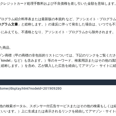
ト、クレジットカード処理手数料および不良債権を差し引いた金額を意味します
プログラム紹介料率表または最新版の本規約 など、アソシエイト・プログラ
ログラム文書
」と総称します。）の違反に伴って発生した場合は、いつでも不
うにみえても、不適格となり、アソシエイト・プログラムから除外されます。
れた商品、
他のアマゾン商標（甲の商標の非包括的リストについては、下記のリンクをご覧く
よび「kindel」など）も含みます。）等のキーワード、検索用語またはその
と総称します。）を含め、乙が購入した広告を経由してアマゾン・ サイトに
stomer/display.html?nodeId=201909280
その他の検索ポータル、スポンサー付広告サービスまたはその他の検索もしく
といいます。）上に生成または表示されるリンクを経由してアマゾン・サイト