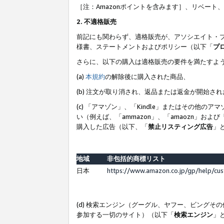
［注：Amazonポイントを含みます］、リベー
2. 不適格販売
前記にも関わらず、適格販売が、アソシエイト・
様書、ステートメントおよびポリシー（以下「
プ
さらに、以下の購入は適格販売の要件を満たすよ
(a)
本規約
の解除後に購入された商品、
(b) 注文が取り消され、返品または返金が開始さ
(c) 「アマゾン」、「Kindle」またはその
い（例えば、「ammazon」、「amaozn」お
購入した広告（以下、「
禁止リスティング広告
」
地域
非包括的商標リスト
日本
https://www.amazon.co.jp/gp/help/cu
(d) 検索エンジン（グーグル、ヤフー、ビング
参加する一切のサイト）（以下「
検索エンジン
」