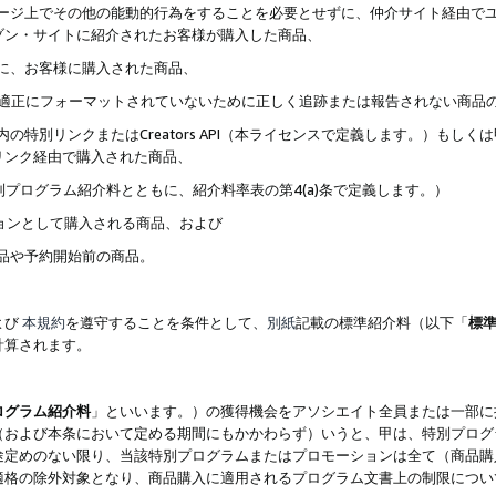
ブページ上でその他の能動的行為をすることを必要とせずに、仲介サイト経由で
ゾン・サイトに紹介されたお客様が購入した商品、
ずに、お客様に購入された商品、
クが適正にフォーマットされていないために正しく追跡または報告されない商品
内の特別リンクまたはCreators API（本ライセンスで定義します。）も
リンク経由で購入された商品、
特別プログラム紹介料とともに、紹介料率表の第4(a)条で定義します。）
ションとして購入される商品、および
商品や予約開始前の商品。
よび
本規約
を遵守することを条件として、
別紙
記載の標準紹介料（以下「
標
計算されます。
ログラム紹介料
」といいます。）の獲得機会をアソシエイト全員または一部に
（および本条において定める期間にもかかわらず）いうと、甲は、特別プログ
途定めのない限り、当該特別プログラムまたはプロモーションは全て（商品購
適格の除外対象となり、商品購入に適用されるプログラム文書上の制限につい