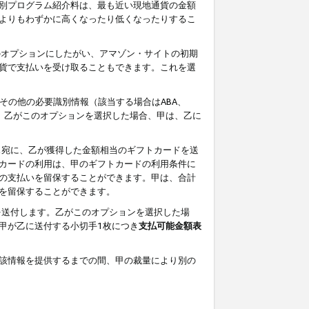
別プログラム紹介料は、最も近い現地通貨の金額
よりもわずかに高くなったり低くなったりするこ
のオプションにしたがい、アマゾン・サイトの初期
貨で支払いを受け取ることもできます。これを選
その他の必要識別情報（該当する場合はABA、
す。乙がこのオプションを選択した場合、甲は、乙に
ス宛に、乙が獲得した金額相当のギフトカードを送
カードの利用は、甲のギフトカードの利用条件に
の支払いを留保することができます。甲は、合計
を留保することができます。
を送付します。乙がこのオプションを選択した場
甲が乙に送付する小切手1枚につき
支払可能金額表
該情報を提供するまでの間、甲の裁量により別の