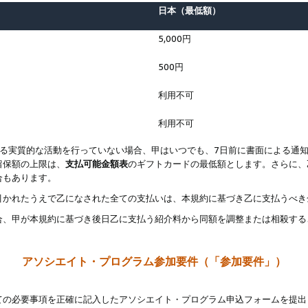
日本（最低額）
5,000円
500円
利用不可
利用不可
なる実質的な活動を行っていない場合、甲はいつでも、7日前に書面による通
留保額の上限は、
支払可能金額表
のギフトカードの最低額とします。さらに、
合もあります。
引かれたうえで乙になされた全ての支払いは、本規約に基づき乙に支払うべき
合、甲が本規約に基づき後日乙に支払う紹介料から同額を調整または相殺する
アソシエイト・プログラム参加要件（「参加要件」）
ての必要事項を正確に記入したアソシエイト・プログラム申込フォームを提出