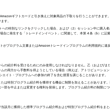
はAmazonギフトカードと引き換えに対象商品の下取りを行うことができま
けます。
サイトへの特別なリンクをクリックした場合、および（2）セッション中に購入
た場合に発生する「トレードインイベント」に関連して、本第 4 条（b）に
ントがプログラム文書またはAmazonトレードインプログラムの利用規約に
。
からの紹介料を受けるためにのみ使用しなければなりません。乙（および/ま
ラムの両方から手数料を得ようとしている場合（例えば、アトリビューション
ソシエイト・プログラムへの参加の終了を含む措置を講じることがあります。
または特別プログラム紹介料を獲得する機会に制限を加えることがあります。
は一部を中止または変更する権利を留保します。プログラム紹介料の制限につ
が当該月に獲得した標準プログラム紹介料および特別プログラム紹介料をまと