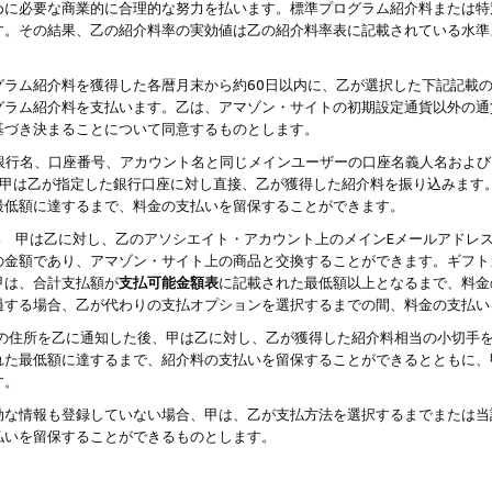
めに必要な商業的に合理的な努力を払います。標準プログラム紹介料または特
す。その結果、乙の紹介料率の実効値は乙の紹介料率表に記載されている水準
グラム紹介料を獲得した各暦月末から約60日以内に、乙が選択した下記記載
グラム紹介料を支払います。乙は、アマゾン・サイトの初期設定通貨以外の通
基づき決まることについて同意するものとします。
行名、口座番号、アカウント名と同じメインユーザーの口座名義人名および
より、甲は乙が指定した銀行口座に対し直接、乙が獲得した紹介料を振り込みま
最低額に達するまで、料金の支払いを留保することができます。
払い 甲は乙に対し、乙のアソシエイト・アカウント上のメインEメールアドレ
の金額であり、アマゾン・サイト上の商品と交換することができます。ギフト
甲は、合計支払額が
支払可能金額表
に記載された最低額以上となるまで、料金
過する場合、乙が代わりの支払オプションを選択するまでの間、料金の支払い
の住所を乙に通知した後、甲は乙に対し、乙が獲得した紹介料相当の小切手
れた最低額に達するまで、紹介料の支払いを留保することができるとともに、
す。
効な情報も登録していない場合、甲は、乙が支払方法を選択するまでまたは当
払いを留保することができるものとします。