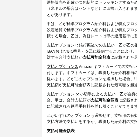
適格販売を正確かつ包括的にトラッキングするた
（米ドルの場合はセントなど）に四捨五入されま
とがあります。
甲は、乙が標準プログラム紹介料および特別プロ
設定通貨で標準プログラム紹介料および特別プロ
択する場合、乙は、為替レートは甲の運用基準に
支払オプション1:
銀行振込での支払い 乙が乙の銀
IBANおよびBIC番号）を乙に提供することに
対する合計支払額が
支払可能金額表
に記載された
支払オプション2:
Amazonギフトカードでの支
付します。ギフトカードは、獲得した紹介料相当
従います。乙がこのオプションを選択した場合、
支払額が支払可能金額表に記載された最高額を超
支払オプション 3:
小切手による支払い 乙が自身
合、甲は、合計支払額が
支払可能金額表
に記載さ
に記載される処理手数料を差し引くことができま
乙がいずれのオプションも選択せず、支払用の有
支払方法で支払いをするか、獲得した紹介料の支
支払可能金額表