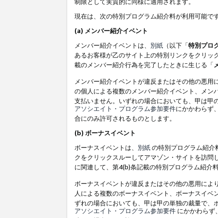
制限として実質的に同様に適用されます。
現在は、次の特別プログラム紹介料が利用可能で
(a) メンバー紹介イベント
メンバー紹介イベントは、
別紙
（以下「
特別プロ
あるお客様が乙のサイト上の特別リンクをクリック
載のメンバー紹介行為を完了したときに生じる「
メンバー紹介イベントが違反またはその他の悪用
の個人による複数のメンバー紹介イベント、メン
支払いません。いずれの場合においても、甲は甲
アソシエイト・プログラム参加要件
にかかわらず
合にのみ許可されるものとします。
(b) ボーナスイベント
ボーナスイベントは、
別紙
の特別プログラム紹介料
クをクリックスルーしてアマゾン・サイトを訪問し
に関連して、第4(b)条記載の特別プログラム紹介
ボーナスイベントが違反またはその他の悪用によ
人による複数のボーナスイベント、ボーナスイベ
ずれの場合においても、甲は甲の単独の裁量で、
アソシエイト・プログラム参加要件
にかかわらず