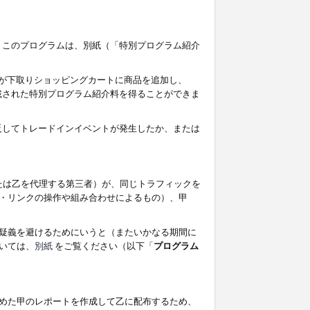
す。このプログラムは、別紙（「特別プログラム紹介
者が下取りショッピングカートに商品を追加し、
記載された特別プログラム紹介料を得ることができま
違反してトレードインイベントが発生したか、または
たは乙を代理する第三者）が、同じトラフィックを
・リンクの操作や組み合わせによるもの）、甲
疑義を避けるためにいうと（またいかなる期間に
いては、
別紙
をご覧ください（以下「
プログラム
めた甲のレポートを作成して乙に配布するため、