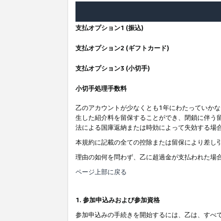
支払オプション1 (振込)
支払オプション2 (ギフトカード)
支払オプション3 (小切手)
小切手処理手数料
乙のアカウントが少なくとも1年にわたっていか
生した紹介料を留保することができ、閉鎖に伴う
法による国庫返納または時効によって失効する場
本規約に記載の全ての控除または留保により差し
理由の如何を問わず、乙に超過金が支払われた場
ページ上部に戻る
1. 参加申込みおよび参加資格
参加申込みの手続きを開始するには、乙は、すべ