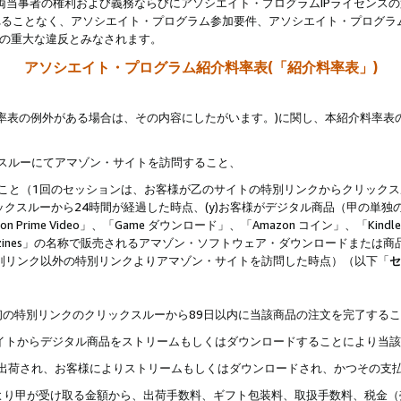
両当事者の権利および義務ならびにアソシエイト・プログラムIPライセンス
されることなく、アソシエイト・プログラム参加要件、アソシエイト・プログラ
約の重大な違反とみなされます。
アソシエイト・プログラム紹介料率表(「紹介料率表」)
料率表の例外がある場合は、その内容にしたがいます。)に関し、本紹介料率表
クスルーにてアマゾン・サイトを訪問すること、
じること（1回のセッションは、お客様が乙のサイトの特別リンクからクリック
ックスルーから24時間が経過した時点、(y)お客様がデジタル商品（甲の単独の
zon Prime Video」、「Game ダウンロード」、「Amazon コイン」、「Kindle 本
ndle Magazines」の名称で販売されるアマゾン・ソフトウェア・ダウンロードまた
特別リンク以外の特別リンクよりアマゾン・サイトを訪問した時点）（以下「
セ
、
、最初の特別リンクのクリックスルーから89日以内に当該商品の注文を完了する
ン・サイトからデジタル商品をストリームもしくはダウンロードすることにより当
様宛に出荷され、お客様によりストリームもしくはダウンロードされ、かつその支
より甲が受け取る金額から、出荷手数料、ギフト包装料、取扱手数料、税金（