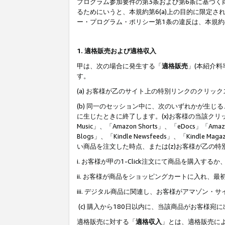
プログラム参加要件の第3条および第6条に基づく
るためにいうと、本規約第6(a)上の目的に限定
ー・プログラム・ポリシー第1条の違反は、本規
1. 適格販売および適格収入
甲は、次の場合に発生する「
適格販売
」(本紹介
す。
(a) お客様が乙のサイト上の特別リンクのクリッ
(b) 同一のセッション中に、次のいずれかが生
に生じたときに終了します。(x)お客様の当該クリ
Music」、「Amazon Shorts」、「eDocs」「Ama
Blogs」、「Kindle Newsfeeds」、「Ki
い商品を注文した時点、または(z)お客様が乙の
i. お客様が甲の1-Click注文にて商品を購入するか
ii. お客様が商品をショッピングカートに入れ
iii. デジタル商品に関連し、お客様がアマゾ
(c) 購入から180日以内に、当該商品がお客
適格販売に対する「
適格収入
」とは、適格販売に