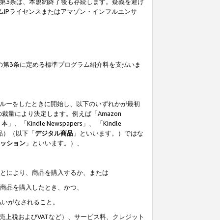
の第3条は、本規約終了後も存続します。疑義を避け
ムIPライセンスまたはアマゾン・インフルエンサ
の第3条に定める標準プログラム紹介料を支払いま
スルーをしたときに開始し、以下のいずれかが最初
裁量により決定します。例えば「Amazon
」、「Kindle Newspapers」、 「Kindle
は商品）（以下「
デジタル商品
」といいます。）ではな
ッション
」といいます。）、
ことにより、商品を購入するか、または
該商品を購入したとき、かつ、
払いがなされること。
売上税およびVATなど）、サービス料、クレジット