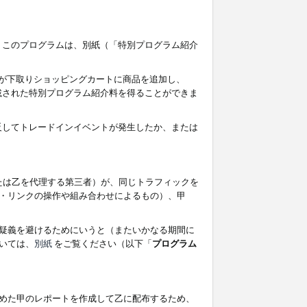
す。このプログラムは、別紙（「特別プログラム紹介
者が下取りショッピングカートに商品を追加し、
記載された特別プログラム紹介料を得ることができま
違反してトレードインイベントが発生したか、または
たは乙を代理する第三者）が、同じトラフィックを
・リンクの操作や組み合わせによるもの）、甲
疑義を避けるためにいうと（またいかなる期間に
いては、
別紙
をご覧ください（以下「
プログラム
めた甲のレポートを作成して乙に配布するため、