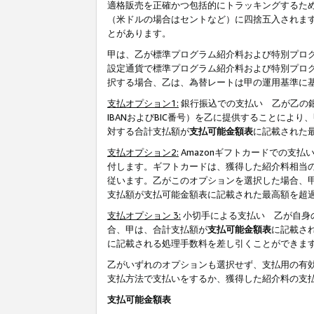
適格販売を正確かつ包括的にトラッキングするた
（米ドルの場合はセントなど）に四捨五入されま
とがあります。
甲は、乙が標準プログラム紹介料および特別プロ
設定通貨で標準プログラム紹介料および特別プロ
択する場合、乙は、為替レートは甲の運用基準に
支払オプション1:
銀行振込での支払い 乙が乙の銀
IBANおよびBIC番号）を乙に提供することに
対する合計支払額が
支払可能金額表
に記載された
支払オプション2:
Amazonギフトカードでの支
付します。ギフトカードは、獲得した紹介料相当
従います。乙がこのオプションを選択した場合、
支払額が支払可能金額表に記載された最高額を超
支払オプション 3:
小切手による支払い 乙が自身
合、甲は、合計支払額が
支払可能金額表
に記載さ
に記載される処理手数料を差し引くことができま
乙がいずれのオプションも選択せず、支払用の有
支払方法で支払いをするか、獲得した紹介料の支
支払可能金額表