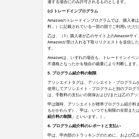
連する場合にのみ許可されるものとします。
(c) トレードインプログラム
Amazonのトレードインプログラムでは、購入者
料」）に記載されている一部の国でご利用いただ
乙は、（1）購入者が乙のサイト上のAmazon
Amazonが受け入れる下取りリクエストを送信し
す。
Amazonは、いずれの場合も、トレードインイベ
不適格となったかを独自の裁量により判断します
5. プログラム紹介料の制限
アソシエイトタグは、アソシエイト・プログラム
使用してアソシエイト・プログラムと別のプログ
は、手数料の支払いの留保および/または乙のア
甲は随時、アソシエイトが標準プログラム紹介料
もかかわらず）、甲は、いつでも制限の全部また
紹介料の制限
」といいます。）。
6. プログラム紹介料のレポートと支払い
甲は、甲内部のトラッキングのために、および乙