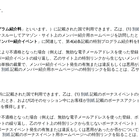
す。
グラム紹介料
」といいます。）に記載された国で利用できます。乙は、(1)
別
スルーしてアマゾン・サイト上のメンバー紹介用ホームページを訪問したとき
メンバー紹介イベント
」に関連して、第4(a)条記載の特別プログラム紹介料
により不適格となった場合（例えば、無効な電子メールアドレスを使った登録
バー紹介イベントの繰り返し、乙のサイト上の特別リンクから生じないメンバ
の単独の裁量で、メンバー紹介イベント発生の有無または違反もしくは悪用が
、
別紙
記載のメンバー紹介用ホームページへの特別リンクを貼ることは、乙サ
に記載された国で利用できます。乙は、(1)
別紙
記載のボーナスイベントの
たとき、および(2)そのセッション中にお客様が
別紙
記載のボーナスアクシ
料を獲得します。
り不適格となった場合（例えば、無効な電子メールアドレスを使った登録、ボ
ントの繰り返し、乙のサイト上の特別リンクから生じないボーナスイベント）
ボーナスイベント発生の有無または違反もしくは悪用があったか否かについて
、
別紙
記載のボーナスイベント用ホームページへの特別リンクを貼ることは