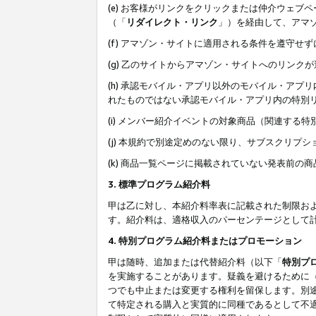
(e) お客様がリンクをクリックまたは仲介ウェ
（「
リダイレクト・リンク
」）を経由して、アマ
(f) アマゾン・サイトに適用される条件を遵守せ
(g) 乙のサイトからアマゾン・サイトへのリン
(h) 承認モバイル・アプリ以外のモバイル・アプリ
れたものではない承認モバイル・アプリ内の特別
(i) メンバー紹介イベントの対象商品（関連する
(j) 本規約で別途定めのない限り、サブスクリプ
(k) 商品一覧ページに掲載されていない発表前の
3. 標準プログラム紹介料
甲は乙に対し、本紹介料率表に記載された制限お
す。紹介料は、適格収入のパーセンテージとして
4. 特別プログラム紹介料またはプロモーション
甲は随時、追加または代替紹介料（以下「
特別プ
を実施することがあります。疑義を避けるために
つでも中止または変更する権利を留保します。別
て特定される購入と実質的に同種であるとして不