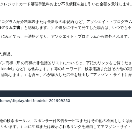
ト、クレジットカード処理手数料および不良債権を差し引いた金額を意味します
プログラム紹介料率表または最新版の本規約 など、アソシエイト・プログラ
ログラム文書
」と総称します。）の違反に伴って発生した場合は、いつでも不
うにみえても、不適格となり、アソシエイト・プログラムから除外されます。
れた商品、
他のアマゾン商標（甲の商標の非包括的リストについては、下記のリンクをご覧く
よび「kindel」など）も含みます。）等のキーワード、検索用語またはその
と総称します。）を含め、乙が購入した広告を経由してアマゾン・ サイトに
stomer/display.html?nodeId=201909280
その他の検索ポータル、スポンサー付広告サービスまたはその他の検索もしく
といいます。）上に生成または表示されるリンクを経由してアマゾン・サイト