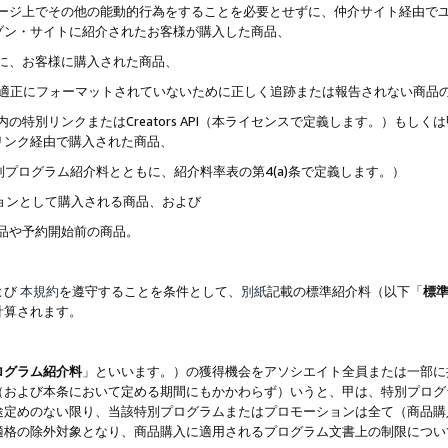
ブページ上でその他の能動的行為をすることを必要とせずに、仲介サイト経由で
ゾン・サイトに紹介されたお客様が購入した商品、
ずに、お客様に購入された商品、
クが適正にフォーマットされていないために正しく追跡または報告されない商品
内の特別リンクまたはCreators API（本ライセンスで定義します。）も
リンク経由で購入された商品、
特別プログラム紹介料とともに、紹介料率表の第4(a)条で定義します。）
ションとして購入される商品、および
商品や予約開始前の商品。
よび
本規約
を遵守することを条件として、
別紙
記載の標準紹介料（以下「
標
計算されます。
ログラム紹介料
」といいます。）の獲得機会をアソシエイト全員または一部に
（および本条において定める期間にもかかわらず）いうと、甲は、特別プログ
途定めのない限り、当該特別プログラムまたはプロモーションは全て（商品購
適格の除外対象となり、商品購入に適用されるプログラム文書上の制限につい