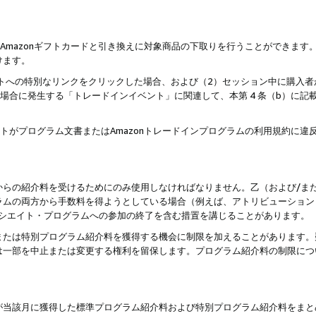
はAmazonギフトカードと引き換えに対象商品の下取りを行うことができま
けます。
サイトへの特別なリンクをクリックした場合、および（2）セッション中に購入
た場合に発生する「トレードインイベント」に関連して、本第 4 条（b）に
ントがプログラム文書またはAmazonトレードインプログラムの利用規約に
。
からの紹介料を受けるためにのみ使用しなければなりません。乙（および/ま
ラムの両方から手数料を得ようとしている場合（例えば、アトリビューション
ソシエイト・プログラムへの参加の終了を含む措置を講じることがあります。
または特別プログラム紹介料を獲得する機会に制限を加えることがあります。
は一部を中止または変更する権利を留保します。プログラム紹介料の制限につ
が当該月に獲得した標準プログラム紹介料および特別プログラム紹介料をまと