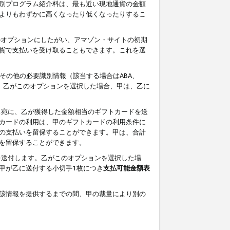
別プログラム紹介料は、最も近い現地通貨の金額
よりもわずかに高くなったり低くなったりするこ
のオプションにしたがい、アマゾン・サイトの初期
貨で支払いを受け取ることもできます。これを選
その他の必要識別情報（該当する場合はABA、
す。乙がこのオプションを選択した場合、甲は、乙に
ス宛に、乙が獲得した金額相当のギフトカードを送
カードの利用は、甲のギフトカードの利用条件に
の支払いを留保することができます。甲は、合計
を留保することができます。
を送付します。乙がこのオプションを選択した場
甲が乙に送付する小切手1枚につき
支払可能金額表
該情報を提供するまでの間、甲の裁量により別の