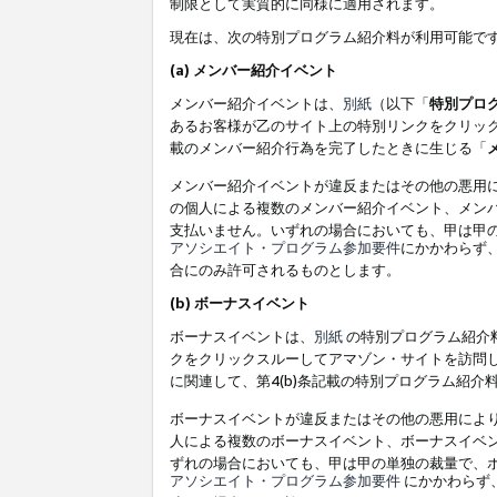
制限として実質的に同様に適用されます。
現在は、次の特別プログラム紹介料が利用可能で
(a) メンバー紹介イベント
メンバー紹介イベントは、
別紙
（以下「
特別プロ
あるお客様が乙のサイト上の特別リンクをクリック
載のメンバー紹介行為を完了したときに生じる「
メンバー紹介イベントが違反またはその他の悪用
の個人による複数のメンバー紹介イベント、メン
支払いません。いずれの場合においても、甲は甲
アソシエイト・プログラム参加要件
にかかわらず
合にのみ許可されるものとします。
(b) ボーナスイベント
ボーナスイベントは、
別紙
の特別プログラム紹介料
クをクリックスルーしてアマゾン・サイトを訪問し
に関連して、第4(b)条記載の特別プログラム紹介
ボーナスイベントが違反またはその他の悪用によ
人による複数のボーナスイベント、ボーナスイベ
ずれの場合においても、甲は甲の単独の裁量で、
アソシエイト・プログラム参加要件
にかかわらず