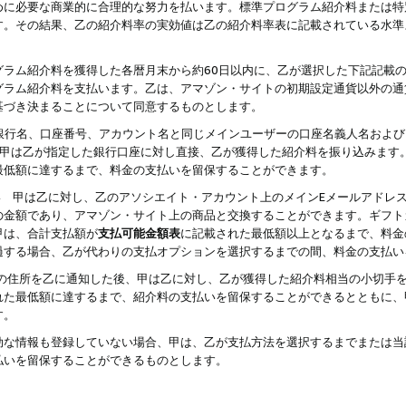
めに必要な商業的に合理的な努力を払います。標準プログラム紹介料または特
す。その結果、乙の紹介料率の実効値は乙の紹介料率表に記載されている水準
グラム紹介料を獲得した各暦月末から約60日以内に、乙が選択した下記記載
グラム紹介料を支払います。乙は、アマゾン・サイトの初期設定通貨以外の通
基づき決まることについて同意するものとします。
行名、口座番号、アカウント名と同じメインユーザーの口座名義人名および
より、甲は乙が指定した銀行口座に対し直接、乙が獲得した紹介料を振り込みま
最低額に達するまで、料金の支払いを留保することができます。
払い 甲は乙に対し、乙のアソシエイト・アカウント上のメインEメールアドレ
の金額であり、アマゾン・サイト上の商品と交換することができます。ギフト
甲は、合計支払額が
支払可能金額表
に記載された最低額以上となるまで、料金
過する場合、乙が代わりの支払オプションを選択するまでの間、料金の支払い
の住所を乙に通知した後、甲は乙に対し、乙が獲得した紹介料相当の小切手
れた最低額に達するまで、紹介料の支払いを留保することができるとともに、
す。
効な情報も登録していない場合、甲は、乙が支払方法を選択するまでまたは当
払いを留保することができるものとします。