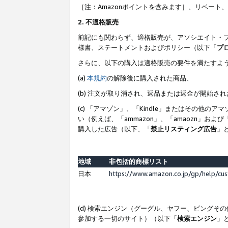
［注：Amazonポイントを含みます］、リベー
2. 不適格販売
前記にも関わらず、適格販売が、アソシエイト・
様書、ステートメントおよびポリシー（以下「
プ
さらに、以下の購入は適格販売の要件を満たすよ
(a)
本規約
の解除後に購入された商品、
(b) 注文が取り消され、返品または返金が開始さ
(c) 「アマゾン」、「Kindle」またはその
い（例えば、「ammazon」、「amaozn」お
購入した広告（以下、「
禁止リスティング広告
」
地域
非包括的商標リスト
日本
https://www.amazon.co.jp/gp/help/cu
(d) 検索エンジン（グーグル、ヤフー、ビング
参加する一切のサイト）（以下「
検索エンジン
」