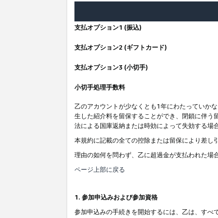
支払オプション1 (振込)
支払オプション2 (ギフトカード)
支払オプション3 (小切手)
小切手処理手数料
乙のアカウントが少なくとも1年にわたっていか
生した紹介料を留保することができ、閉鎖に伴う
法による国庫返納または時効によって失効する場
本規約に記載の全ての控除または留保により差し
理由の如何を問わず、乙に超過金が支払われた場
ページ上部に戻る
1. 参加申込みおよび参加資格
参加申込みの手続きを開始するには、乙は、すべ