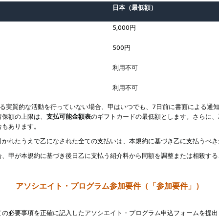
日本（最低額）
5,000円
500円
利用不可
利用不可
なる実質的な活動を行っていない場合、甲はいつでも、7日前に書面による通
留保額の上限は、
支払可能金額表
のギフトカードの最低額とします。さらに、
合もあります。
引かれたうえで乙になされた全ての支払いは、本規約に基づき乙に支払うべき
合、甲が本規約に基づき後日乙に支払う紹介料から同額を調整または相殺する
アソシエイト・プログラム参加要件（「参加要件」）
ての必要事項を正確に記入したアソシエイト・プログラム申込フォームを提出