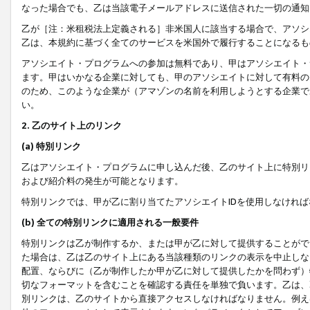
なった場合でも、乙は当該電子メールアドレスに送信された一切の通知
乙が［注：米租税法上定義される］非米国人に該当する場合で、アソシ
乙は、本規約に基づく全てのサービスを米国外で履行することになるも
アソシエイト・プログラムへの参加は無料であり、甲はアソシエイト・
ます。甲はいかなる企業に対しても、甲のアソシエイトに対して有料の
のため、このような企業が（アマゾンの名前を利用しようとする企業で
い。
2. 乙のサイト上のリンク
(a) 特別リンク
乙はアソシエイト・プログラムに申し込んだ後、乙のサイト上に特別リ
および紹介料の発生が可能となります。
特別リンクでは、甲が乙に割り当てたアソシエイトIDを使用しなけれ
(b) 全ての特別リンクに適用される一般要件
特別リンクは乙が制作するか、または甲が乙に対して提供することがで
た場合は、乙は乙のサイト上にある当該種類のリンクの表示を中止しな
配置、ならびに（乙が制作したか甲が乙に対して提供したかを問わず）
切なフォーマットを含むことを確認する責任を単独で負います。乙は、
別リンクは、乙のサイトから直接アクセスしなければなりません。例えば、