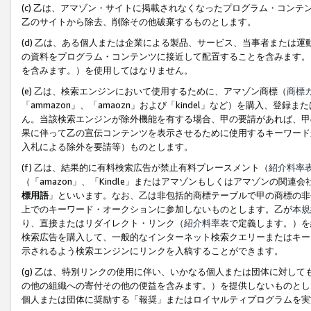
(c) 乙は、アマゾン・サイトに掲載されなくなったプログラム・コン
乙のサイトから除去、削除その他破棄するものとします。
(d) 乙は、ある個人または企業による製品、サービス、当事者または
の資料をプログラム・コンテンツに接近して配置することを含みます。
を含みます。）を使用してはなりません。
(e) 乙は、検索エンジンにおいて使用するために、アマゾン商標（
商標
「ammazon」、「amaozn」および「kindel」など）を購入
ん。当該検索エンジンが除外機能を有する場合、甲の要請があれば、甲
果に伴って乙の宣伝コンテンツを表示させるために使用するキーワード
入札による除外を要請等）ものとします。
(f) 乙は、結果的に有料検索広告が禁止有料プレースメント（
紹介料率
（「amazon」、「Kindle」またはアマゾンもしくはアマゾンの
標用語
」といいます。なお、乙は非包括的商標テーブルで甲の商標の非
上でのキーワード・オークションに参加しないものとします。乙が
本規
り、直接またはリダイレクト・リンク（
紹介料率表
で定義します。）を
検索広告を購入して、一般的なインターネット検索クエリーまたはキー
示されるよう検索エンジンにリンクを入稿することができます。
(g) 乙は、特別リンクの使用に伴い、いかなる個人または団体に対し
の他の組織への寄付その他の便益を含みます。）を提供しないものとし
個人または団体に奨励する「報奨」またはロイヤルティプログラムを実