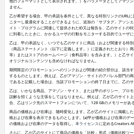
他のフォーマットとして表示されます。）をパラメータとしてアマゾン
ません。
乙が希望する場合、甲の承認を条件として、異なる特別リンクのURL
ニターし最適化することができるように、追加の「サブタグ」アソシエ
イト・プログラムに関連して提供されたID又は報告を、乙のサイトの
に到着したときに、かかるユーザの行動をモニターする目的でユーザに
乙は、甲の承認なく、いつでも乙のサイトに商品（および関連する特別
（商品ステートメント（以下に定義します。）に定義されたとおり）商
等）またはストアのホームページ（食料品等）を含みます。）と乙サイ
オリジナルコンテンツも含めなければなりません。
期間限定のプロモーションへのリンクおよび関連の紹介部分は、該当す
するものとします。例えば、乙がアマゾン・サイトのアパレル部門の商
であると記載した場合は、当該プロモーションの終了日までに、乙のサ
乙は、いかなる商品、アマゾン・サイト、または甲のポリシー、プロモ
誤解を招くような主張をしてはなりません。例えば、乙が乙のサイト上に
合、乙はリンク先のスマートフォンについて、128 GBのメモリーが
商品の価格および在庫は、随時変化します。乙が乙のサイトに掲載した
格および在庫を表示できるものとします。(a)甲が価格および在庫のデータを
の価格および在庫のデータを取得し、
本ライセンス
に定めるCreator
さらに、乙が乙のサイトにて商品の価格を「比較」形式（価格比較ツー