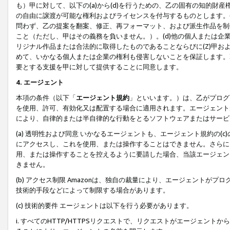
も）甲に対して、以下の(a)から(d)を行うための、乙の固有の知的
の自由に譲渡が可能な権利およびライセンスを付与するものとします。(
問わず、乙の提案を翻案、修正、再フォーマット、および派生作品を制
こと（ただし、甲はその義務を負いません。）。(d)他の個人または企
リジナル作品または合法的に取得したものであることならびに(Z)甲
めて、いかなる個人または企業の権利も侵害しないことを保証します。
要とする支援を甲に対して提供することに同意します。
4. エージェント
本項の条件（以下「
エージェント規約
」といいます。）は、乙がプログ
を使用、許可、有効化又は配置する場合に適用されます。エージェント
により、自律的または半自律的な行動をとるソフトウェアまたはサービ
(a) 透明性および同意 いかなるエージェントも、エージェント規約の
にアクセスし、これを使用、または操作することはできません。さらに、
用、または操作することを控えるように要請した場合、当該エージェン
きません。
(b) アクセス制限 Amazonは、独自の裁量により、エージェント
技術的手段などによって制限する場合があります。
(c) 技術的要件 エージェントは以下を行う必要があります。
i. すべてのHTTP/HTTPSリクエストで、リクエストがエージェ