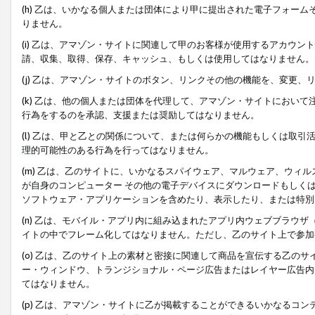
(h) 乙は、いかなる個人または団体により甲に提出された電子フォー
りません。
(i) 乙は、アマゾン・サイトに関連して甲のお客様が使用するアカウ
請、収集、取得、保存、キャッシュ、もしくは使用してはなりません。
(j) 乙は、アマゾン・サイトのボタン、リンクその他の機能を、変更
(k) 乙は、他の個人または団体を代理して、アマゾン・サイトにおい
行為をするのを承認、支援または奨励してはなりません。
(l) 乙は、甲と乙との関係について、または何らかの機能もしくは取
理的可能性のある行為を行ってはなりません。
(m) 乙は、乙のサイトに、いかなるスパイウェア、マルウェア、ウィ
が自身のコンピューター その他の電子デバイスにダウンロードもしく
ソフトウェア・アプリケーションを含めたり、表示したり、または特別
(n) 乙は、モバイル・アプリ内に組み込まれたアプリ内ウェブブラウザ
イトの中でフレーム化してはなりません。ただし、乙のサイト上で参加
(o) 乙は、乙のサイト上の素材と密接に関連して商品を宣伝する乙の
ー・ウィンドウ、トランジショナル・ページ広告またはレイヤー広告内
てはなりません。
(p) 乙は、アマゾン・サイトに乙が掲載することができるいかなるコ