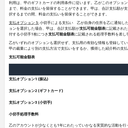
利用は、甲のギフトカードの利用条件に従います。乙がこのオプション
まで、料金の支払いを留保することができます。甲は、合計支払額が支
択するまでの間、料金の支払いを留保することができます。
支払オプション 3:
小切手による支払い 乙が自身の住所を乙に通知し
ョンを選択した場合、甲は、合計支払額が
支払可能金額表
に記載された
付する小切手1枚につき
支払可能金額表
に記載される処理手数料を差し
乙がいずれのオプションも選択せず、支払用の有効な情報も登録してい
甲の裁量により別の支払方法で支払いをするか、獲得した紹介料の支払
支払可能金額表
支払オプション1 (振込)
支払オプション2 (ギフトカード)
支払オプション3 (小切手)
小切手処理手数料
乙のアカウントが少なくとも1年にわたっていかなる実質的な活動を行