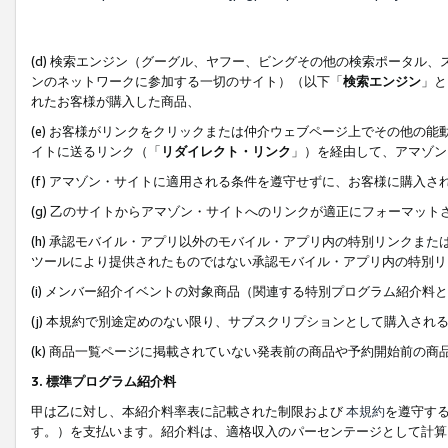
(d) 検索エンジン（グーグル、ヤフー、ビングその他の検索ポータル
ンのネットワークに参加する一切のサイト）（以下「
検索エンジン
」と
れたお客様が購入した商品、
(e) お客様がリンクをクリックまたは仲介ウェブページ上でその他の
イトに送るリンク（「
リダイレクト・リンク
」）を経由して、アマゾン
(f) アマゾン・サイトに適用される条件を遵守せずに、お客様に購入さ
(g) 乙のサイトからアマゾン・サイトへのリンクが適正にフォーマッ
(h) 承認モバイル・アプリ以外のモバイル・アプリ内の特別リンクまたはC
ツールにより提供されたものではない承認モバイル・アプリ内の特別リ
(i) メンバー紹介イベントの対象商品（関連する特別プログラム紹介料と
(j) 本規約で別途定めのない限り、サブスクリプションとして購入され
(k) 商品一覧ページに掲載されていない発表前の商品や予約開始前の商
3. 標準プログラム紹介料
甲は乙に対し、本紹介料率表に記載された制限および
本規約
を遵守す
す。）を支払います。紹介料は、適格収入のパーセンテージとして計算