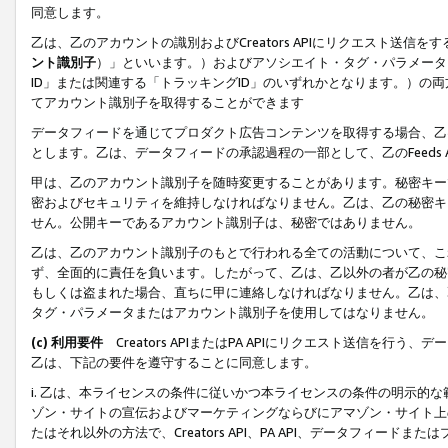
同意します。
乙は、乙のアカウントの識別およびCreators APIにリクエスト送
ント識別子
）」といいます。）およびアソシエイト・タグ・パラメータ（
ID」または関連する「トラッキングID」のいずれかとなります。）の両方
てアカウント識別子を取得することができます
データフィードを通じてプロダクト広告コンテンツを取得する場合、乙は、Cre
とします。乙は、データフィードの承認過程の一部として、乙のFeeds
甲は、乙のアカウント識別子を随時変更することがあります。秘密キー
密およびセキュリティを維持しなければなりません。乙は、乙の秘密キ
せん。公開キーであるアカウント識別子は、秘密ではありません。
乙は、乙のアカウント識別子のもとで行われる全ての活動について、こ
ず、全面的に責任を負います。したがって、乙は、乙以外の者が乙の秘
もしくは盗まれた場合、直ちに甲に連絡しなければなりません。乙は、
タグ・パラメータまたはアカウント識別子を使用してはなりません。
(c) 利用要件
Creators APIまたはPA APIにリクエスト送信を
乙は、下記の要件を遵守することに同意します。
i. 乙は、本ライセンスの条件に従いかつ本ライセンスの条件の明示的
ゾン・サイトの宣伝およびマーケティングならびにアマゾン・サイト上
たはそれ以外の方法で、Creators API、PA API、データフィー