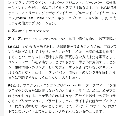
ン（ブラウザプラグイン、ヘルパーオブジェクト、ツールバー、拡張機
ーション）。ただし、承認モバイル・アプリは除きます。(b) あらゆ
ックス、ストリーミングビデオプレイヤー、ブルーレイプレイヤー、DVDプ
ニックViera Cast、Vizioインターネットアプリケーション等）。(
ェアその他のアプリケーション。
6. 乙のサイトのコンテンツ
乙は、乙のサイトのコンテンツについて単独で責任を負い、以下記載の
(a) 乙は、いかなる方法であれ、追加情報を加えることも含め、プロ
ンツの改ざんをしてはなりません。ただし、乙は、当初の比率を維持し
することや、テキストの意味を大幅に変更しない方法または事実として
コンテンツの一部を省略することはできます。甲が乙に提供することが
シー規約情報へのリンク）としてフォーマットされていないアマゾン・
設けることなく、乙は、「プライバシー情報」へのリンクを削除したり
または判読できないようにしないものとします。
(b) 乙は、プログラム・コンテンツやCreators API、データフ
ブライセンスまたは譲渡しないものとします。例えば、乙は、乙がプロ
はその他付与することが要求されるような、乙サイト以外での広告（サ
なるアプリケーション、プラットフォーム、サイトまたはサービス上で
り、使用を奨励しないものとします。 また、乙は、乙のサイトではな
トではないサイト上でかかるリンクを表示しないものとします。