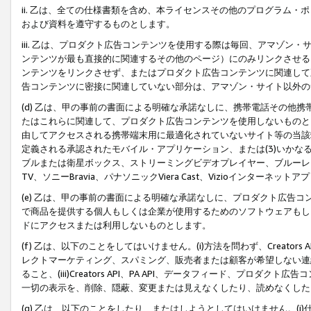
ii. 乙は、全ての仕様書類を含め、本ライセンスその他のプログラム
および資料を遵守するものとします。
iii. 乙は、プロダクト広告コンテンツを使用する際は毎回、アマゾ
ンテンツが最も直接的に関連するその他のページ）にのみリンクさせる
ンテンツをリンクさせず、またはプロダクト広告コンテンツに関連して
告コンテンツに密接に関連していない部分は、アマゾン・サイト以外の
(d) 乙は、甲の事前の書面による明確な承諾なしに、携帯電話その他
たはこれらに関連して、プロダクト広告コンテンツを使用しないものと
由してアクセスされる携帯端末用に最適化されていないサイト等の当該端
定義される承認されたモバイル・アプリケーション、または(3)いか
ブルまたは衛星ボックス、ストリーミングビデオプレイヤー、ブルーレイ
TV、ソニーBravia、パナソニックViera Cast、Vizioインター
(e) 乙は、甲の事前の書面による明確な承諾なしに、プロダクト広告
で商品を提供する個人もしくは企業が使用するためのソフトウェアもしくはその
ドにアクセスまたは利用しないものとします。
(f) 乙は、以下のことをしてはいけません。(i)方法を問わず、Creator
レクトマーケティング、スパミング、販売者または顧客が希望しない連
ること、(iii)Creators API、PA API、データフィード、プ
一切の表示を、削除、隠蔽、変更または見えなくしたり、読めなくした
(g) 乙は、以下のことをしたり、またはしようとしてはいけません。(