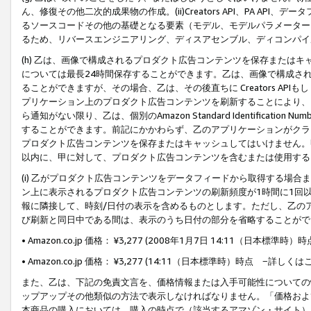
ん、修復その他二次的成果物の作成。(ii)Creators API、PA 
るソースコードその他の基礎となる要素（モデル、モデルパラメーター
るため、リバースエンジニアリング、ディスアセンブル、ディコンパイ
(h) 乙は、画像で構成されるプロダクト広告コンテンツを保存または
については最長24時間保存することができます。乙は、画像で構成さ
ることができますが、その場合、乙は、その後直ちに Creators AP
プリケーション上のプロダクト広告コンテンツを刷新することにより、
ら通知がない限り、乙は、個別のAmazon Standard Identification Nu
することができます。前記にかかわらず、乙のアプリケーションがクラ
プロダクト広告コンテンツを保存またはキャッシュしてはいけません。
以内に、甲に対して、プロダクト広告コンテンツを含むまたは使用する
(i) 乙がプロダクト広告コンテンツをデータフィードから取得する場合または
ン上に表示されるプロダクト広告コンテンツの刷新頻度が1時間に1回
報に隣接して、時刻/日付の表示を含めるものとします。ただし、乙の
び刷新と同日中である間は、表示のうち日付の部分を省略することがで
• Amazon.co.jp 価格： ¥3,277 (2008年1月7日 14:11（日本標準
• Amazon.co.jp 価格： ¥3,277 (14:11（日本標準時）時点 −詳しくは
また、乙は、下記の免責文言を、価格情報または入手可能性についての
ップアップその他類似の方法で表示しなければなりません。「価格およ
本商品の購入においては、購入の時点で（該当するアマゾン・サイト）