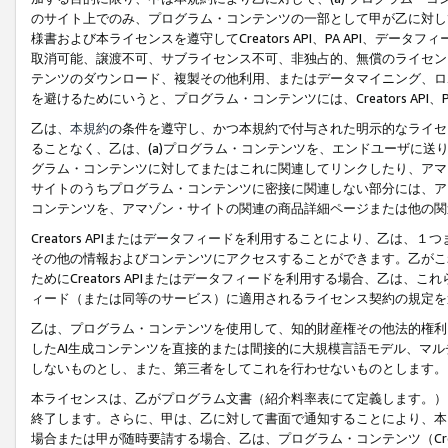
のサイト上でのみ、プログラム・コンテンツの一部として甲が乙に対し
様書および本ライセンスを遵守してCreators API、PA API、
取消可能、譲渡不可、サブライセンス不可、非独占的、無償のライセン
テンツのダウンロード、複製その他利用、またはデータマイニング、ロ
を避けるためにいうと、プログラム・コンテンツには、Creators AP
乙は、
本規約
の条件を遵守し、かつ本規約で付与された明示的なライセ
ることなく、乙は、(a)プログラム・コンテンツを、エンドユーザに
グラム・コンテンツに対してまたはこれに関連してリンクしたり、アマ
サイトのうちプログラム・コンテンツに密接に関連しない部分には、ア
コンテンツを、アマゾン・サイトの関連の商品詳細ページまたは他の関
Creators APIまたはデータフィードを利用することにより、乙は、
その他の情報およびコンテンツにアクセスすることができます。乙がこ
ためにCreators APIまたはデータフィードを利用する場合、乙は、こ
ィード（または同等のサービス）に適用されるライセンス契約の規定を
乙は、プログラム・コンテンツを使用して、知的財産権その他法的権利
したAI生成コンテンツを直接的または間接的に大規模言語モデル、マ
しないものとし、また、第三者をしてこれを行わせないものとします。
本ライセンスは、乙がプログラム文書（紹介料率表にて定義します。）
終了します。さらに、甲は、乙に対して書面で通知することにより、本
場合または甲が随時要請する場合、乙は、プログラム・コンテンツ（Cre