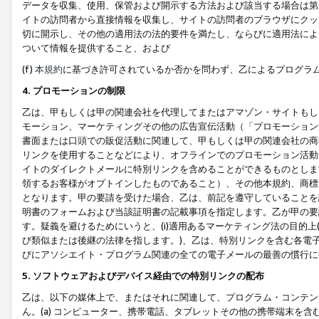
データを収集、使用、保管および開示する方法および該当する場合は第
イトの訪問者から直接情報を収集し、サイトの訪問者のブラウザにクッ
切に開示し、その他の適用法の法的要件を満たし、ならびに適用法によ
ついて情報を提供すること、および
(f)
本規約
に基づき許可されているか否かを問わず、乙によるプログラ
4. プロモーションの制限
乙は、甲もしくは甲の関連会社を代理してまたはアマゾン・サイトもし
モーション、マーケティングその他の広告宣伝活動（「プロモーション
書面または口頭での販促活動に関連して、甲もしくは甲の関連会社の商
リンクを使用することなどにより、オフラインでのプロモーション活動
イトのダイレクトメールに特別リンクを含めることができるものとしま
領するお客様がオプトインしたものであること）、その他本規約、商標
となります。甲の要請を受けた場合、乙は、前記を遵守していることを
明書のフォームおよび当該証明書の記載事項を指定します。乙が甲の要
す。疑義を避けるためにいうと、(i)適用あるマーケティング法の目的上(例
び類似または後継の法律を指します。)、乙は、特別リンクを含む各電子
びにアソシエイト・プログラム関連の全ての電子メールの最善の慣行に
5. ソフトウェアおよびデバイス経由での特別リンクの配布
乙は、以下の媒体上で、またはそれに関連して、プログラム・コンテン
ん。(a) コンピューター、携帯電話、タブレットその他の携帯端末を