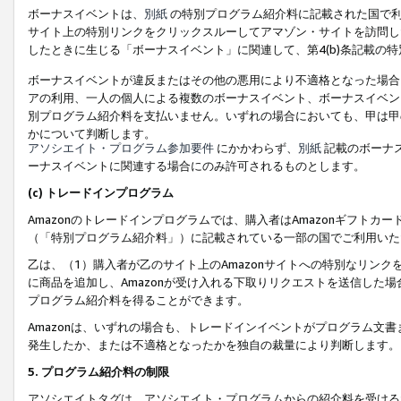
ボーナスイベントは、
別紙
の特別プログラム紹介料に記載された国で利
サイト上の特別リンクをクリックスルーしてアマゾン・サイトを訪問した
したときに生じる「ボーナスイベント」に関連して、第4(b)条記載の
ボーナスイベントが違反またはその他の悪用により不適格となった場合
アの利用、一人の個人による複数のボーナスイベント、ボーナスイベン
別プログラム紹介料を支払いません。いずれの場合においても、甲は甲
かについて判断します。
アソシエイト・プログラム参加要件
にかかわらず、
別紙
記載のボーナ
ーナスイベントに関連する場合にのみ許可されるものとします。
(c) トレードインプログラム
Amazonのトレードインプログラムでは、購入者はAmazonギフト
（「特別プログラム紹介料」）に記載されている一部の国でご利用いた
乙は、（1）購入者が乙のサイト上のAmazonサイトへの特別なリン
に商品を追加し、Amazonが受け入れる下取りリクエストを送信した場
プログラム紹介料を得ることができます。
Amazonは、いずれの場合も、トレードインイベントがプログラム文書
発生したか、または不適格となったかを独自の裁量により判断します。
5. プログラム紹介料の制限
アソシエイトタグは、アソシエイト・プログラムからの紹介料を受ける