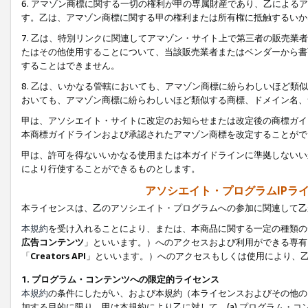
6. アマゾン商標に関する一切の権利が甲の専属財産であり、乙によ
す。乙は、アマゾン商標に関する甲の権利または所有権に抵触するいか
7. 乙は、特別リンクに関連してアマゾン・サイト上で第三者の販売
たはその他使用することについて、当該販売業者またはベンダーから書
することはできません。
8. 乙は、いかなる管轄においても、アマゾン商標に紛らわしいほど
おいても、アマゾン商標に紛らわしいほど類似する商標、ドメイン名、
甲は、アソシエイト・サイトに改定のお知らせまたは改定後の商標ガイ
本商標ガイドラインおよび承認されたアマゾン商標を改定することがで
甲は、許可を得ないいかなる使用または本ガイドラインに準拠しないい
により行使することができるものとします。
アソシエイト・プログラムIPラ
本ライセンスは、乙のアソシエイト・プログラムへの参加に関連して乙
本規約
を受け入れることにより、または、本商品に関する一定の種類の
広告コンテンツ
」といいます。）へのアクセスおよび利用ができる専有
「
Creators API
」といいます。）へのアクセスもしくは使用により、
1. プログラム・コンテンツへの限定的ライセンス
本規約
の条件にしたがい、および本規約（本ライセンスおよびその他の
加する目的に限り、甲は本規約により乙に対して、(a) プログラム・コ