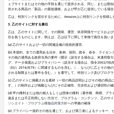
ェブサイトまたはその他の手段を通じて提供される、同じ、または類似
供される商品の「新品」の最低価格、および甲が乙に提供している場合
乙は、特別リンクを宣伝するために、Amazon上に特別リンクを投稿し
3. 乙のサイトに対する責任
乙は、乙のサイトに関して、その開発、運営、依存関係サービスおよび
任を負うものとします。例えば、乙は以下に関して単独で責任を負いま
(a) 乙のサイトおよび一切の関連設備の技術的運営、
(b) 本規約、全ての適用ある法令、条例、規則、政令、命令、ライセ
その他の適用ある政府当局の要件（開示（該当する場合は、米連邦取引
グ、データ保護およびプライバシー（該当する場合は、指令2002/58
（EU）2016/679）に関連するものを含む。）、ならびに乙とそ
される制限または要件を含む。）を遵守して、特別リンク及びプログラ
(c) 乙のサイトに掲載される素材（一切の商品説明およびその他の商
す。）の制作および掲載ならびにその正確性、完全性および適切性の確
(d) 甲の権利または他の個人もしくは団体の権利（著作権、商標、プ
違反または不正利用しない方法で、プログラム・コンテンツ、乙のサイ
ソシエイト・プログラム模倣品対策方針
への準拠の確保
(e) プライバシー規約その他を通じて、および第三者によるクッキー