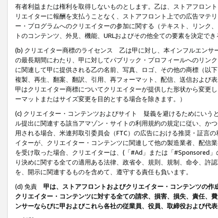
有者利益または権利を取得しないものとします。乙は、ストアフロントに
リエイターに報酬を支払うことなく、ストアフロント上での広告マテリア
ー・プログラムへのクリエイターの参加に関する（テキスト、リンク、
トのコンテンツ、外見、機能、URLおよびその他全ての要素を決定で
(b) クリエイター商標のライセンス 乙は甲に対し、本インフルエン
の最長期間にわたり、甲に対してパブリック・プロフィールへのリンク
に関連して甲に提供される乙の名前、写真、ロゴ、その他の商標（以下
複製、再生、翻案、翻訳、引用、再フォーマット、配信、送信および表
甲はクリエイター商標についてクリエイターが提供した形状から変更し
ーマットまたはサイズ変更を目的とする場合を除きます。）
(c) クリエイター・コンテンツおよびサイト 疑義を避けるためにい
ル提出に関連する該当アマゾン・サイトの利用規約の規定に従い、かつ、
用される場合、米連邦取引委員会（FTC）の広告における推奨・証言
イターが、クリエイター・コンテンツに関連して他の製造業者、配信業
を受け取った場合、クリエイターは、(「#Ad」または「#Sponsor
り決めに関する全ての適用ある法律、政省令、規則、規制、命令、許認
を、開示に関連するものを含めて、遵守する責任も負います。
(d) 免責
甲は、ストアフロントおよびクリエイター・コンテンツの作
クリエイター・コンテンツに対する全ての請求、損害、損失、責任、費
ンサーならびに甲およびこれら各社の従業員、役員、取締役および代表