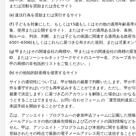
または活動を奨励または含むサイト
(e) 違法行為を奨励または実行するサイト
(f) 子どもを対象にした、もしくは13歳もしくはその他の適用年齢
集、使用または公開するサイト、またはすべての適用ある法令、条例、
制ルール、判決、判断、または子どもの保護に関連する適用ある政府当局の要
6501-6506)もしくはこれらに基づき公布された規則、または児童オ
(g) 甲またはその関連会社の商標や、甲またはその関連会社の商標の
ID、またはソーシャルネットワークサイトのユーザー名、グループ名
甲の商標の非包括的リストをご覧ください。）
(h) その他知的財産権を侵害するサイト
サイトの適切性については、甲が独自の裁量で判断いたします。甲が不
件を遵守すればいつでも再申込みすることができます。ただし、甲が1)
裁量で決定します）に基づき乙のアカウントを解除した場合はいかなる
うとすることはできません。
お問い合わせフォーム
の「運営規約違反に
承認手続を開始することができます。
乙は、アソシエイト・プログラムへの参加申込フォームに記載した情報
メールアドレスその他の連絡先情報および乙のサイトの識別情報などを
せん。甲は、アソシエイト・プログラムおよび本規約に関する通知（も
登録されたその時点で最新の電子メールアドレス宛てに送信することが