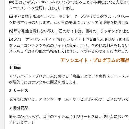
(w) 乙はアマゾン・サイトへのリンクであることが不明瞭になる方法
レースメントを使用してはなりません。
(x) 甲が要請する場合、乙は、甲に対して、乙が（プログラム・ポリ
を提供するものとします。乙が甲の要請にしたがって証明書を提供しな
(y) 甲が別途合意しない限り、乙のサイトは、価格のトラッキングお
(z) 乙は、アマゾン・サイトではないサイト上で提供される商品（例
グラム・コンテンツを乙のサイトに表示したり、その他の利用をしない
ストもしくはその他の情報もしくはコンテンツを乙のサイトに表示した
アソシエイト・プログラムの商
1. 商品
アソシエイト・プログラムにおける「商品」とは、本商品ステートメン
物理的またはデジタルの商品を指します。
2. サービス
現時点において、アマゾン・ホーム・サービス以外のサービスについて
3. 除外商品
前記にかかわらず、以下のアイテムおよびサービスは、現時点において
といいます。）