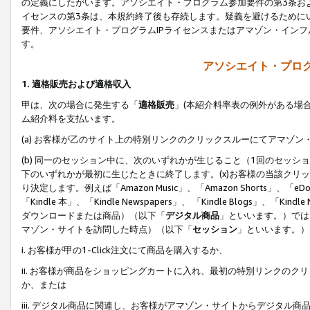
の定義にしたがいます。アソシエイト・プログラム参加要件の第3条お
イセンスの第3条は、本規約終了後も存続します。疑義を避けるためにい
要件、アソシエイト・プログラムIPライセンスまたはアマゾン・イン
す。
アソシエイト・プログ
1. 適格販売および適格収入
甲は、次の場合に発生する「
適格販売
」(本紹介料率表の例外がある場
ム紹介料を支払います。
(a) お客様が乙のサイト上の特別リンクのクリックスルーにてアマゾン
(b) 同一のセッション中に、次のいずれかが生じること（1回のセッ
下のいずれかが最初に生じたときに終了します。(x)お客様の当該クリッ
り決定します。例えば「Amazon Music」、「Amazon Shorts」、「eDo
「Kindle 本」、「Kindle Newspapers」、 「Kindle Blogs」、「
ダウンロードまたは商品）（以下「
デジタル商品
」といいます。）では
マゾン・サイトを訪問した時点）（以下「
セッション
」といいます。）
i. お客様が甲の1-Click注文にて商品を購入するか、
ii. お客様が商品をショッピングカートに入れ、最初の特別リンクの
か、または
iii. デジタル商品に関連し、お客様がアマゾン・サイトからデジタ