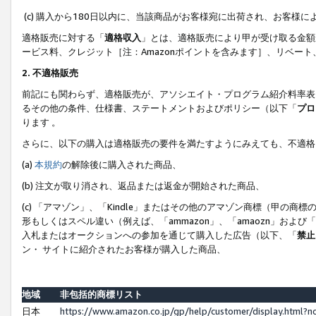
(c) 購入から180日以内に、当該商品がお客様宛に出荷され、お客
適格販売に対する「
適格収入
」とは、適格販売により甲が受け取る金額
ービス料、クレジット［注：Amazonポイントを含みます］、リベー
2. 不適格販売
前記にも関わらず、適格販売が、アソシエイト・プログラム紹介料率表
るその他の条件、仕様書、ステートメントおよびポリシー（以下「
プロ
ります 。
さらに、以下の購入は適格販売の要件を満たすようにみえても、不適格
(a)
本規約
の解除後に購入された商品、
(b) 注文が取り消され、返品または返金が開始された商品、
(c) 「アマゾン」、「Kindle」またはその他のアマゾン商標（甲
形もしくはスペル違い（例えば、「ammazon」、「amaozn」およ
入札またはオークションへの参加を通じて購入した広告（以下、「
禁止
ン・ サイトに紹介されたお客様が購入した商品、
地域
非包括的商標リスト
日本
https://www.amazon.co.jp/gp/help/customer/display.html