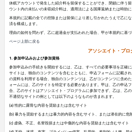
休眠アカウントで発生した紹介料を留保することができ、閉鎖に伴う留
ウント内の未払いの未収紹介料は、適用法による国庫返納または時効に
本規約に記載の全ての控除または留保により差し引かれたうえで乙にな
済を構成します。
理由の如何を問わず、乙に超過金が支払われた場合、甲が本規約に基づ
ページ上部に戻る
アソシエイト・プロ
1. 参加申込みおよび参加資格
参加申込みの手続きを開始するには、乙は、すべての必要事項を正確に
サイトは、独自のコンテンツを含むとともに、申込フォームに記載され
の資料を利用する場合、独自のコンテンツは、乙がコンテンツに含めた
ォームには、乙のサイトを特定する必要があります。甲は、乙の申込フ
合、乙のサイトはアソシエイト・プログラムに参加できず、乙は、乙の
不適切なサイトの例としては以下のようなものが含まれます。
(a) 性的に露骨な内容を奨励または含むサイト
(b) 暴力を奨励するまたは暴力的内容を含むサイト、または潜在的に
(c) 虚偽、不正、名誉毀損または中傷的な内容を奨励または含むサイト
(d) 不快、迷惑、有害、プライバシー侵害、乱用的、差別的（人種、