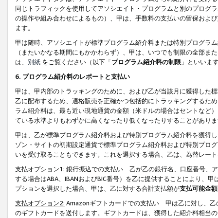
同じトラフィックを使用してアソシエイト・プログラムと別のプログラ
の操作や組み合わせによるもの）、甲は、手数料の支払いの留保および
ます。
甲は随時、アソシエイトが標準プログラム紹介料または特別プログラム
（またいかなる期間にもかかわらず）、甲は、いつでも制限の全部また
は、
別紙
をご覧ください（以下「
プログラム紹介料の制限
」といいま
6. プログラム紹介料のレポートと支払い
甲は、甲内部のトラッキングのために、および乙が当該月に獲得した標
乙に配布するため、適格販売を正確かつ包括的にトラッキングするため
ラム紹介料は、最も近い現地通貨の金額（米ドルの場合はセントなど）
ている水準よりもわずかに高くなったり低くなったりすることがありま
甲は、乙が標準プログラム紹介料および特別プログラム紹介料を獲得し
ゾン・サイトの初期設定通貨で標準プログラム紹介料および特別プログ
いを受け取ることもできます。これを選択する場合、乙は、為替レート
支払オプション1:
銀行振込での支払い 乙が乙の銀行名、口座番号、ア
する場合はABA、IBANおよびBIC番号）を乙に提供することにより
プションを選択した場合、甲は、乙に対する合計支払額が
支払可能金額
支払オプション2:
Amazonギフトカードでの支払い 甲は乙に対し、
のギフトカードを送付します。ギフトカードは、獲得した紹介料相当の