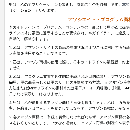
甲は、乙のアプリケーションを審査し、参加の可否を通知します。
本規
リケーション
」といいます。
アソシエイト・プログラム商
本ガイドラインは、プログラム・コンテンツの一部として甲が乙に提供
ラインは常に厳密に遵守することが要求され、本ガイドラインに違反し
自動的に解除されます。
1. 乙は、アマゾン・サイトの商品の在庫状況およびこれに対応する
ン商標を使用することができます。
2. 乙は、アマゾン商標の使用に際し、(i)本ガイドラインの最新版、およ
ません。
3. 乙は、プログラム文書で具体的に承認された目的に限り、アマゾン
(ii)甲、甲の商品もしくは甲のサービスを毀損する方法、(iii)アマ
方法または(iv)オフラインの素材または電子メール（印刷物、郵便、S
用または表示してはなりません。
4. 甲は、乙が使用するアマゾン商標の画像を提供します。乙は、方
率、色彩またはフォントを変更してはならず、アマゾン商標にいかなる
5. 各アマゾン商標は、単独で表示しなければならず、アマゾン商標
スをおくものとします。いかなる場合も、アマゾン商標の判読性や表示