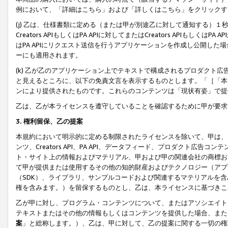
例において、「詳細はこちら」および「詳しくはこちら」をクリックす
(j) 乙は、仕様書類に定める（または甲が別途乙に対して通知する）
Creators APIもしくはPA APIに対してまたはCreators APIもしく
はPA APIにリクエスト送信を行うアプリケーションを作成し公開し
ーにも適用されます。
(k) 乙が乙のアプリケーション上でテキストで構成されるプロダクト
と見えるところに、以下の免責文言を表示するものとします。「［「本
ンにより提供されたものです。これらのコンテンツは「現状有姿」で提
乙は、乙が本ライセンスを遵守していることを確認するために甲が要求
3. 権利留保、乙の提案
本規約において明示的に定める制限されたライセンスを除いて、甲は、
ンツ、Creators API、PA API、データフィード、プロダクト
ト・サイト上の情報およびマテリアル、甲および甲の関連会社の商標お
て甲が提供または使用するその他の知的財産およびテクノロジー（アプ
（SDK）、ライブラリ、サンプルコードおよび関連するマテリアルを
権を含みます。）を留保するものとし、乙は、本ライセンスに基づきこ
乙が甲に対し、プログラム・コンテンツについて、またはアソシエイト
テキストまたはその他の情報もしくはコンテンツを提供した場合、また
案
」と総称します。）、乙は、甲に対して、乙の提案に関する一切の権