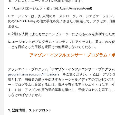
ることにより、エージェントの名前を開示します。
• 「Agent/ [エージェント名]」(例: Agent/AmazonAgent)
ii. エージェントは、(a) 人間のキーストローク、ページナビゲーシ
めのCAPTCHAやその他の手段を完了させたり回避して、アクセス、
ません。
iii. 対話が人間によるものかコンピューターによるものかを判断する
iv. エージェントがプログラム・コンテンツにアクセスし、又はこれ
ことを目的とした手段を迂回その他回避しないでください。
アマゾン・インフルエンサー・プログラム・
アソシエイト・プログラム「
アマゾン・インフルエンサー・プログラム
program.amazon.com/influencers
をご覧ください。）乙は、アソシエ
環として、消費者の購入を促進するソーシャルメディアのプレゼンスと
ー・プログラムに参加するには、資格を有するアソシエイト（以下「
イ
す。）は、アマゾンの質的量的基準を満たし、登録プロセスを完了し、
しなければなりません。
1.
登録情報、ストアフロント