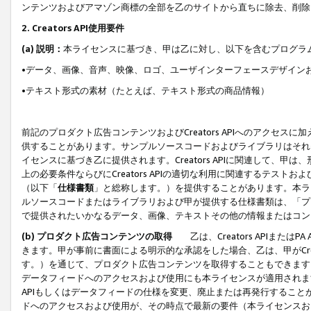
ンテンツおよびアマゾン商標の全部を乙のサイトから直ちに除去、削除
2. Creators API使用要件
(a) 説明：
本ライセンスに基づき、甲は乙に対し、以下を含むプログラ
•データ、画像、音声、映像、ロゴ、ユーザインターフェースデザイン
•テキスト形式の素材（たとえば、テキスト形式の商品情報）
前記のプロダクト広告コンテンツおよびCreators APIへのアクセスに
供することがあります。サンプルソースコードおよびライブラリはそれ
イセンスに基づき乙に提供されます。Creators APIに関連して
上の必要条件ならびにCreators APIの適切な利用に関連するテ
（以下「
仕様書類
」と総称します。）を提供することがあります。本ラ
ルソースコードまたはライブラリおよび甲が提供する仕様書類は、「プ
で提供されたいかなるデータ、画像、テキストその他の情報またはコン
(b) プロダクト広告コンテンツの取得
乙は、Creators APIま
きます。甲が事前に書面による明示的な承認をした場合、乙は、甲がCreator
す。）を通じて、プロダクト広告コンテンツを取得することもできます
データフィードへのアクセスおよび使用にも本ライセンスが適用されます。乙は
APIもしくはデータフィードの仕様を変更、廃止または再発行することがで
ドへのアクセスおよび使用が、その時点で最新の要件（本ライセンスお