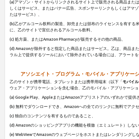
(a)アマゾン・サイトからリンクされるサイト上で販売される商品またはサ
しくはサービス、またはバナー広告、スポンサーリンクもしくはアマゾ
たはサービス）、
(b)乙がアルコール飲料の製造、卸売または頒布のライセンスを有す
に、乙のサイトで宣伝されるアルコール飲料、
(c) 処方薬、またはAmazon Pharmacyが販売するその他の商品、
(d) Amazonが除外すると指定した商品またはサービス。乙は、商品また
ラル上で提供するツールにおいて除外されている場合には、アラートを
アソシエイト・プログラム・モバイル・アプリケー
乙のサイトが携帯電話、タブレットまたは携帯用端末（以下「
モバイル
ウェア・アプリケーションを含む場合、乙のモバイル・アプリケーショ
(a) Google Play、AppleまたはAmazonアプリストアのいずれかで
(b) 無料でダウンロードでき、Amazonへの全てのリンクに無料でアク
(c) 独自のコンテンツを有するものであること、
(d) Amazonのショッピングアプリの機能を模倣（エミュレート）しな
(e) WebViewでAmazonのウェブページをホストまたはレンダリング