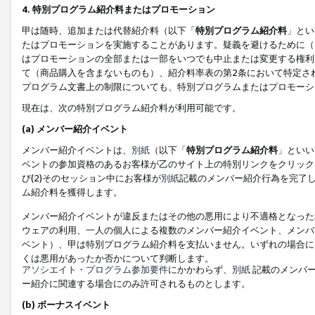
4. 特別プログラム紹介料またはプロモーション
甲は随時、追加または代替紹介料（以下「
特別プログラム紹介料
」とい
たはプロモーションを実施することがあります。疑義を避けるために（
はプロモーションの全部または一部をいつでも中止または変更する権利
て（商品購入を含まないものも）、紹介料率表の第2条において特定さ
プログラム文書上の制限についても、特別プログラムまたはプロモーシ
現在は、次の特別プログラム紹介料が利用可能です。
(a) メンバー紹介イベント
メンバー紹介イベントは、
別紙
（以下「
特別プログラム紹介料
」といい
ベントの参加資格のあるお客様が乙のサイト上の特別リンクをクリック
び(2)そのセッション中にお客様が
別紙
記載のメンバー紹介行為を完了
ム紹介料を獲得します。
メンバー紹介イベントが違反またはその他の悪用により不適格となった
ウェアの利用、一人の個人による複数のメンバー紹介イベント、メンバ
ベント）、甲は特別プログラム紹介料を支払いません。いずれの場合に
くは悪用があったか否かについて判断します。
アソシエイト・プログラム参加要件
にかかわらず、
別紙
記載のメンバー
ー紹介に関連する場合にのみ許可されるものとします。
(b) ボーナスイベント