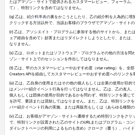
たはアマゾン・サイトで提供されるカスタマーレビュー、フォーラム、
て）、特別リンクを含めてはなりません。
(q) 乙は、
紹介料率表
の裏をかこうとしたり、乙の紹介料を人為的に増
クリックする方法以外で、当該お客様のブラウザでアマゾン・サイトの
(r) 乙は、アソシエイト・プログラムに参加する他のサイトから、ま
ェア経由を含めて）妨害またはリダイレクトしようとしたり、または、
なりません。
(s) 乙は、ロボットまたはソフトウェア・プログラムその他の方法を
ゾン・サイト上でのセッションを作出してはなりません。
(t) 乙は、甲のカスタマーレビューやおすすめ度（star rating
Creators APIを経由してカスタマーレビューやおすすめ度へのリンク
(u) 乙は、乙自身の使用またはその他の個人もしくは企業の使用が目
はメンバー紹介イベント行為を行ってはなりません。乙は、乙の友人、
個人もしくは団体の使用が目的であるかを問わず、特別リンクを通じて
を許可、要請または奨励してはなりません。また、乙は、特別リンクを
バー紹介イベント行為の実施、または再販売もしくは（あらゆる種類の
(v) 乙は、お客様がアマゾン・サイトへ遷移するため特別リンクをク
で、特別リンクが設置された乙のサイトのURLまたはプログラム・コ
ダイレクトページの利用によるものも含め）クローク（覆う）、ハイド