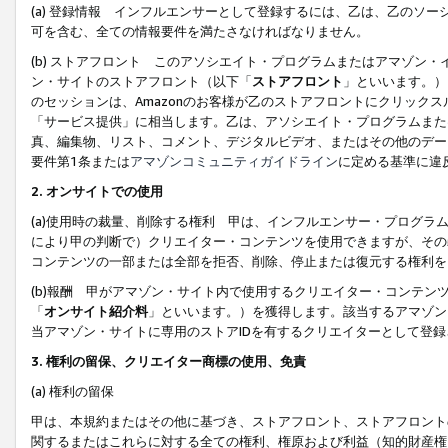
(a) 登録情報 インフルエンサーとして登録するには、乙は、乙のソ
可を含む、全ての情報要件を満たさなければなりません。
(b) ストアフロント このアソシエイト・プログラムまたはアマゾン
ン・サイトのストアフロント（以下「
ストアフロント
」といいます。）
のセッションは、Amazonのお客様が乙のストアフロントにクリック
「サービス提供」に相当します。乙は、アソシエイト・プログラムまた
真、編集物、リスト、コメント、デジタルビデオ、またはその他のデー
要件第1条または
アマゾンコミュニティガイドライン
に定める基準に違
2.
オンサイトでの使用
(a)使用時の裁量、削除する権利 甲は、インフルエンサー・プログラ
により甲の判断で）クリエイター・コンテンツを使用できますが、その
コンテンツの一部または全部を拒否、削除、停止または復元する権利を
(b)報酬 甲がアマゾン・サイト内で使用するクリエイター・コンテン
「
オンサイト紹介料
」といいます。）を獲得します。該当するアマゾン
当アマゾン・サイトに専用のストアIDを有するクリエイターとして登
3.
権利の留保、クリエイター商標の使用、免責
(a) 権利の留保
甲は、本規約またはその他に基づき、ストアフロント、ストアフロント
関するまたはこれらに対する全ての権利、権原および利益（知的財産権