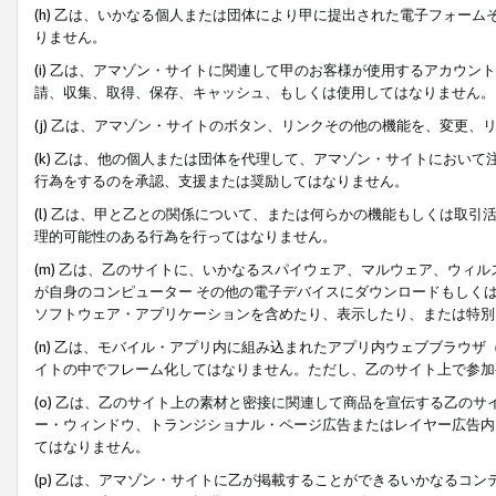
(h) 乙は、いかなる個人または団体により甲に提出された電子フォー
りません。
(i) 乙は、アマゾン・サイトに関連して甲のお客様が使用するアカウ
請、収集、取得、保存、キャッシュ、もしくは使用してはなりません。
(j) 乙は、アマゾン・サイトのボタン、リンクその他の機能を、変更
(k) 乙は、他の個人または団体を代理して、アマゾン・サイトにおい
行為をするのを承認、支援または奨励してはなりません。
(l) 乙は、甲と乙との関係について、または何らかの機能もしくは取
理的可能性のある行為を行ってはなりません。
(m) 乙は、乙のサイトに、いかなるスパイウェア、マルウェア、ウィ
が自身のコンピューター その他の電子デバイスにダウンロードもしく
ソフトウェア・アプリケーションを含めたり、表示したり、または特別
(n) 乙は、モバイル・アプリ内に組み込まれたアプリ内ウェブブラウザ
イトの中でフレーム化してはなりません。ただし、乙のサイト上で参加
(o) 乙は、乙のサイト上の素材と密接に関連して商品を宣伝する乙の
ー・ウィンドウ、トランジショナル・ページ広告またはレイヤー広告内
てはなりません。
(p) 乙は、アマゾン・サイトに乙が掲載することができるいかなるコ