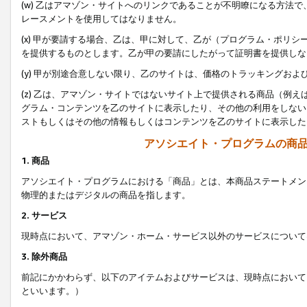
(w) 乙はアマゾン・サイトへのリンクであることが不明瞭になる方法
レースメントを使用してはなりません。
(x) 甲が要請する場合、乙は、甲に対して、乙が（プログラム・ポリ
を提供するものとします。乙が甲の要請にしたがって証明書を提供しな
(y) 甲が別途合意しない限り、乙のサイトは、価格のトラッキングお
(z) 乙は、アマゾン・サイトではないサイト上で提供される商品（例
グラム・コンテンツを乙のサイトに表示したり、その他の利用をしない
ストもしくはその他の情報もしくはコンテンツを乙のサイトに表示した
アソシエイト・プログラムの商
1. 商品
アソシエイト・プログラムにおける「商品」とは、本商品ステートメン
物理的またはデジタルの商品を指します。
2. サービス
現時点において、アマゾン・ホーム・サービス以外のサービスについて
3. 除外商品
前記にかかわらず、以下のアイテムおよびサービスは、現時点において
といいます。）