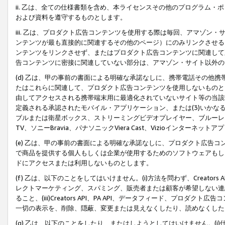
ii. 乙は、全ての仕様書類を含め、本ライセンスその他のプログラム
および資料を遵守するものとします。
iii. 乙は、プロダクト広告コンテンツを使用する際は毎回、アマゾ
ンテンツが最も直接的に関連するその他のページ）にのみリンクさせる
ンテンツをリンクさせず、またはプロダクト広告コンテンツに関連して
告コンテンツに密接に関連していない部分は、アマゾン・サイト以外の
(d) 乙は、甲の事前の書面による明確な承諾なしに、携帯電話その他
たはこれらに関連して、プロダクト広告コンテンツを使用しないものと
由してアクセスされる携帯端末用に最適化されていないサイト等の当該端
定義される承認されたモバイル・アプリケーション、または(3)いか
ブルまたは衛星ボックス、ストリーミングビデオプレイヤー、ブルーレイ
TV、ソニーBravia、パナソニックViera Cast、Vizioインター
(e) 乙は、甲の事前の書面による明確な承諾なしに、プロダクト広告
で商品を提供する個人もしくは企業が使用するためのソフトウェアもしくはその
ドにアクセスまたは利用しないものとします。
(f) 乙は、以下のことをしてはいけません。(i)方法を問わず、Creator
レクトマーケティング、スパミング、販売者または顧客が希望しない連
ること、(iii)Creators API、PA API、データフィード、プ
一切の表示を、削除、隠蔽、変更または見えなくしたり、読めなくした
(g) 乙は、以下のことをしたり、またはしようとしてはいけません。(