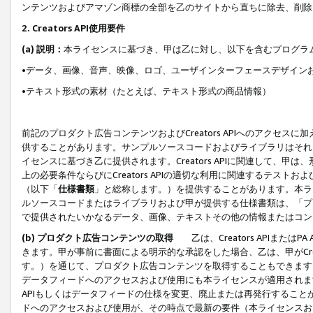
ンテンツおよびアマゾン商標の全部を乙のサイトから直ちに除去、削除
2. Creators API使用要件
(a) 説明：
本ライセンスに基づき、甲は乙に対し、以下を含むプログラ
•データ、画像、音声、映像、ロゴ、ユーザインターフェースデザイン
•テキスト形式の素材（たとえば、テキスト形式の商品情報）
前記のプロダクト広告コンテンツおよびCreators APIへのアクセスに
供することがあります。サンプルソースコードおよびライブラリはそれ
イセンスに基づき乙に提供されます。Creators APIに関連して
上の必要条件ならびにCreators APIの適切な利用に関連するテ
（以下「
仕様書類
」と総称します。）を提供することがあります。本ラ
ルソースコードまたはライブラリおよび甲が提供する仕様書類は、「プ
で提供されたいかなるデータ、画像、テキストその他の情報またはコン
(b) プロダクト広告コンテンツの取得
乙は、Creators APIま
きます。甲が事前に書面による明示的な承認をした場合、乙は、甲がCreator
す。）を通じて、プロダクト広告コンテンツを取得することもできます
データフィードへのアクセスおよび使用にも本ライセンスが適用されます。乙は
APIもしくはデータフィードの仕様を変更、廃止または再発行することがで
ドへのアクセスおよび使用が、その時点で最新の要件（本ライセンスお