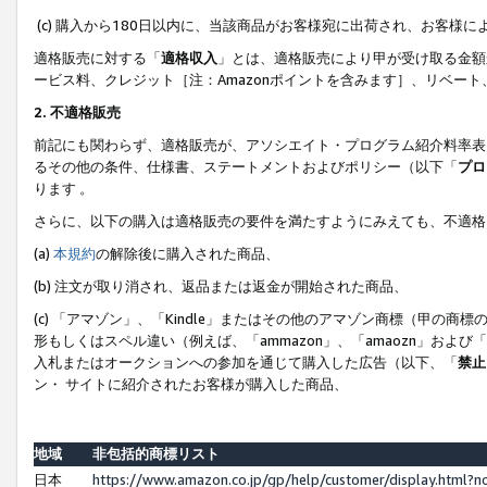
(c) 購入から180日以内に、当該商品がお客様宛に出荷され、お客
適格販売に対する「
適格収入
」とは、適格販売により甲が受け取る金額
ービス料、クレジット［注：Amazonポイントを含みます］、リベー
2. 不適格販売
前記にも関わらず、適格販売が、アソシエイト・プログラム紹介料率表
るその他の条件、仕様書、ステートメントおよびポリシー（以下「
プロ
ります 。
さらに、以下の購入は適格販売の要件を満たすようにみえても、不適格
(a)
本規約
の解除後に購入された商品、
(b) 注文が取り消され、返品または返金が開始された商品、
(c) 「アマゾン」、「Kindle」またはその他のアマゾン商標（甲
形もしくはスペル違い（例えば、「ammazon」、「amaozn」およ
入札またはオークションへの参加を通じて購入した広告（以下、「
禁止
ン・ サイトに紹介されたお客様が購入した商品、
地域
非包括的商標リスト
日本
https://www.amazon.co.jp/gp/help/customer/display.html