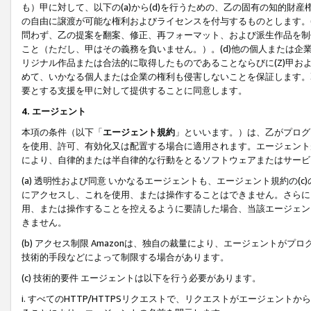
も）甲に対して、以下の(a)から(d)を行うための、乙の固有の知的
の自由に譲渡が可能な権利およびライセンスを付与するものとします。(
問わず、乙の提案を翻案、修正、再フォーマット、および派生作品を制
こと（ただし、甲はその義務を負いません。）。(d)他の個人または企
リジナル作品または合法的に取得したものであることならびに(Z)甲
めて、いかなる個人または企業の権利も侵害しないことを保証します。
要とする支援を甲に対して提供することに同意します。
4. エージェント
本項の条件（以下「
エージェント規約
」といいます。）は、乙がプログ
を使用、許可、有効化又は配置する場合に適用されます。エージェント
により、自律的または半自律的な行動をとるソフトウェアまたはサービ
(a) 透明性および同意 いかなるエージェントも、エージェント規約の
にアクセスし、これを使用、または操作することはできません。さらに、
用、または操作することを控えるように要請した場合、当該エージェン
きません。
(b) アクセス制限 Amazonは、独自の裁量により、エージェント
技術的手段などによって制限する場合があります。
(c) 技術的要件 エージェントは以下を行う必要があります。
i. すべてのHTTP/HTTPSリクエストで、リクエストがエージェ