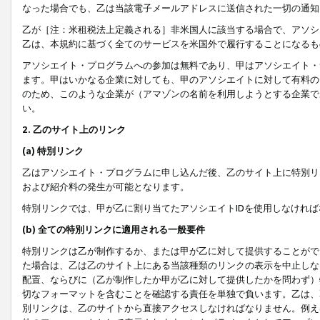
なった場合でも、乙は当該電子メールアドレスに送信された一切の通知
乙が［注：米租税法上定義される］非米国人に該当する場合で、アソシ
乙は、本規約に基づく全てのサービスを米国外で履行することになるも
アソシエイト・プログラムへの参加は無料であり、甲はアソシエイト・
ます。甲はいかなる企業に対しても、甲のアソシエイトに対して有料の
のため、このような企業が（アマゾンの名前を利用しようとする企業で
い。
2. 乙のサイト上のリンク
(a) 特別リンク
乙はアソシエイト・プログラムに申し込んだ後、乙のサイト上に特別リ
および紹介料の発生が可能となります。
特別リンクでは、甲が乙に割り当てたアソシエイトIDを使用しなけれ
(b) 全ての特別リンクに適用される一般要件
特別リンクは乙が制作するか、または甲が乙に対して提供することがで
た場合は、乙は乙のサイト上にある当該種類のリンクの表示を中止しな
配置、ならびに（乙が制作したか甲が乙に対して提供したかを問わず）
切なフォーマットを含むことを確認する責任を単独で負います。乙は、
別リンクは、乙のサイトから直接アクセスしなければなりません。例えば、