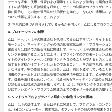
データを収集、使用、保管および開示する方法および該当する場合は第
イトの訪問者から直接情報を収集し、サイトの訪問者のブラウザにクッ
切に開示し、その他の適用法の法的要件を満たし、ならびに適用法によ
ついて情報を提供すること、および
(f)
本規約
に基づき許可されているか否かを問わず、乙によるプログラ
4. プロモーションの制限
乙は、甲もしくは甲の関連会社を代理してまたはアマゾン・サイトもし
モーション、マーケティングその他の広告宣伝活動（「プロモーション
書面または口頭での販促活動に関連して、甲もしくは甲の関連会社の商
リンクを使用することなどにより、オフラインでのプロモーション活動
イトのダイレクトメールに特別リンクを含めることができるものとしま
領するお客様がオプトインしたものであること）、その他本規約、商標
となります。甲の要請を受けた場合、乙は、前記を遵守していることを
明書のフォームおよび当該証明書の記載事項を指定します。乙が甲の要
す。疑義を避けるためにいうと、(i)適用あるマーケティング法の目的上(例
び類似または後継の法律を指します。)、乙は、特別リンクを含む各電子
びにアソシエイト・プログラム関連の全ての電子メールの最善の慣行に
5. ソフトウェアおよびデバイス経由での特別リンクの配布
乙は、以下の媒体上で、またはそれに関連して、プログラム・コンテン
ん。(a) コンピューター、携帯電話、タブレットその他の携帯端末を