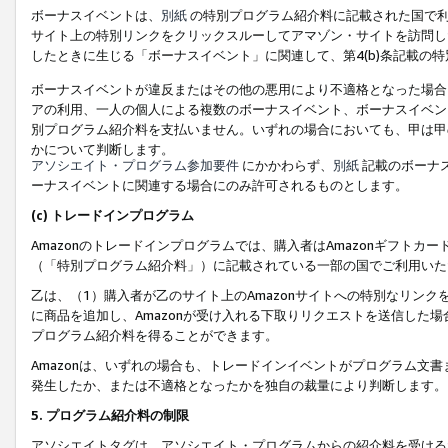
ボーナスイベントは、
別紙
の特別プログラム紹介料に記載された国で利
サイト上の特別リンクをクリックスルーしてアマゾン・サイトを訪問した
したときに生じる「ボーナスイベント」に関連して、第4(b)条記載の
ボーナスイベントが違反またはその他の悪用により不適格となった場合
アの利用、一人の個人による複数のボーナスイベント、ボーナスイベン
別プログラム紹介料を支払いません。いずれの場合においても、甲は甲
かについて判断します。
アソシエイト・プログラム参加要件
にかかわらず、
別紙
記載のボーナ
ーナスイベントに関連する場合にのみ許可されるものとします。
(c) トレードインプログラム
Amazonのトレードインプログラムでは、購入者はAmazonギフト
（「特別プログラム紹介料」）に記載されている一部の国でご利用いた
乙は、（1）購入者が乙のサイト上のAmazonサイトへの特別なリン
に商品を追加し、Amazonが受け入れる下取りリクエストを送信した場
プログラム紹介料を得ることができます。
Amazonは、いずれの場合も、トレードインイベントがプログラム文書
発生したか、または不適格となったかを独自の裁量により判断します。
5. プログラム紹介料の制限
アソシエイトタグは、アソシエイト・プログラムからの紹介料を受ける