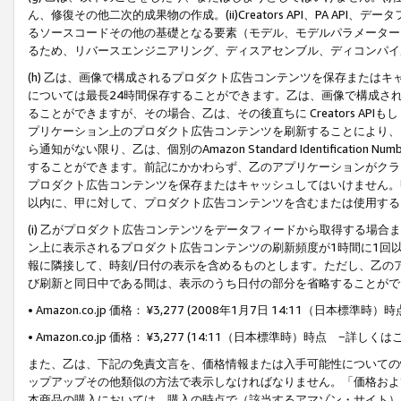
ん、修復その他二次的成果物の作成。(ii)Creators API、PA 
るソースコードその他の基礎となる要素（モデル、モデルパラメーター
るため、リバースエンジニアリング、ディスアセンブル、ディコンパイ
(h) 乙は、画像で構成されるプロダクト広告コンテンツを保存または
については最長24時間保存することができます。乙は、画像で構成さ
ることができますが、その場合、乙は、その後直ちに Creators AP
プリケーション上のプロダクト広告コンテンツを刷新することにより、
ら通知がない限り、乙は、個別のAmazon Standard Identification Nu
することができます。前記にかかわらず、乙のアプリケーションがクラ
プロダクト広告コンテンツを保存またはキャッシュしてはいけません。
以内に、甲に対して、プロダクト広告コンテンツを含むまたは使用する
(i) 乙がプロダクト広告コンテンツをデータフィードから取得する場合または
ン上に表示されるプロダクト広告コンテンツの刷新頻度が1時間に1回
報に隣接して、時刻/日付の表示を含めるものとします。ただし、乙の
び刷新と同日中である間は、表示のうち日付の部分を省略することがで
• Amazon.co.jp 価格： ¥3,277 (2008年1月7日 14:11（日本標準
• Amazon.co.jp 価格： ¥3,277 (14:11（日本標準時）時点 −詳しくは
また、乙は、下記の免責文言を、価格情報または入手可能性についての
ップアップその他類似の方法で表示しなければなりません。「価格およ
本商品の購入においては、購入の時点で（該当するアマゾン・サイト）