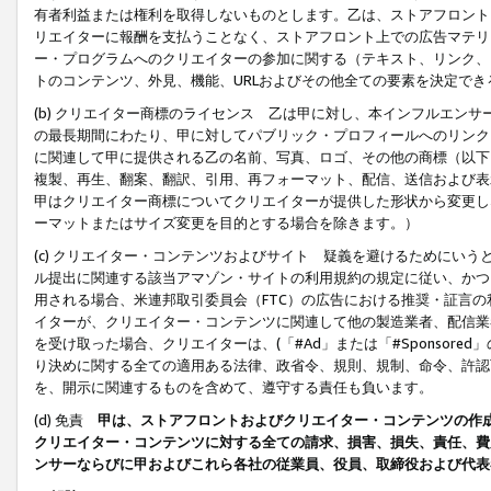
有者利益または権利を取得しないものとします。乙は、ストアフロントに
リエイターに報酬を支払うことなく、ストアフロント上での広告マテリア
ー・プログラムへのクリエイターの参加に関する（テキスト、リンク、
トのコンテンツ、外見、機能、URLおよびその他全ての要素を決定で
(b) クリエイター商標のライセンス 乙は甲に対し、本インフルエン
の最長期間にわたり、甲に対してパブリック・プロフィールへのリンク
に関連して甲に提供される乙の名前、写真、ロゴ、その他の商標（以下
複製、再生、翻案、翻訳、引用、再フォーマット、配信、送信および表
甲はクリエイター商標についてクリエイターが提供した形状から変更し
ーマットまたはサイズ変更を目的とする場合を除きます。）
(c) クリエイター・コンテンツおよびサイト 疑義を避けるためにい
ル提出に関連する該当アマゾン・サイトの利用規約の規定に従い、かつ、
用される場合、米連邦取引委員会（FTC）の広告における推奨・証言
イターが、クリエイター・コンテンツに関連して他の製造業者、配信業
を受け取った場合、クリエイターは、(「#Ad」または「#Sponsor
り決めに関する全ての適用ある法律、政省令、規則、規制、命令、許認
を、開示に関連するものを含めて、遵守する責任も負います。
(d) 免責
甲は、ストアフロントおよびクリエイター・コンテンツの作
クリエイター・コンテンツに対する全ての請求、損害、損失、責任、費
ンサーならびに甲およびこれら各社の従業員、役員、取締役および代表