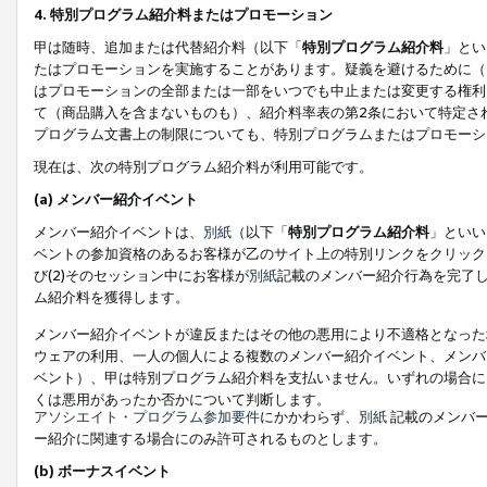
4. 特別プログラム紹介料またはプロモーション
甲は随時、追加または代替紹介料（以下「
特別プログラム紹介料
」とい
たはプロモーションを実施することがあります。疑義を避けるために（
はプロモーションの全部または一部をいつでも中止または変更する権利
て（商品購入を含まないものも）、紹介料率表の第2条において特定さ
プログラム文書上の制限についても、特別プログラムまたはプロモーシ
現在は、次の特別プログラム紹介料が利用可能です。
(a) メンバー紹介イベント
メンバー紹介イベントは、
別紙
（以下「
特別プログラム紹介料
」といい
ベントの参加資格のあるお客様が乙のサイト上の特別リンクをクリック
び(2)そのセッション中にお客様が
別紙
記載のメンバー紹介行為を完了
ム紹介料を獲得します。
メンバー紹介イベントが違反またはその他の悪用により不適格となった
ウェアの利用、一人の個人による複数のメンバー紹介イベント、メンバ
ベント）、甲は特別プログラム紹介料を支払いません。いずれの場合に
くは悪用があったか否かについて判断します。
アソシエイト・プログラム参加要件
にかかわらず、
別紙
記載のメンバー
ー紹介に関連する場合にのみ許可されるものとします。
(b) ボーナスイベント