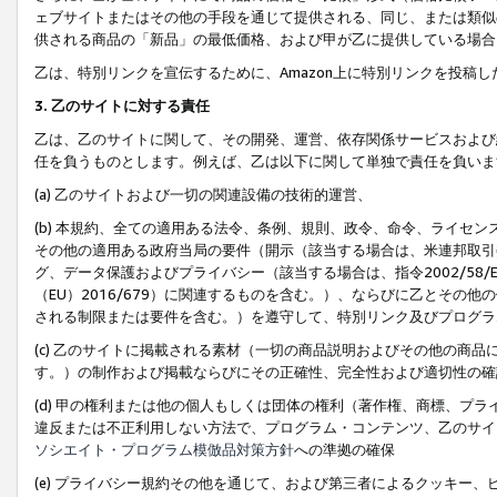
ェブサイトまたはその他の手段を通じて提供される、同じ、または類似
供される商品の「新品」の最低価格、および甲が乙に提供している場合
乙は、特別リンクを宣伝するために、Amazon上に特別リンクを投稿し
3. 乙のサイトに対する責任
乙は、乙のサイトに関して、その開発、運営、依存関係サービスおよび
任を負うものとします。例えば、乙は以下に関して単独で責任を負いま
(a) 乙のサイトおよび一切の関連設備の技術的運営、
(b) 本規約、全ての適用ある法令、条例、規則、政令、命令、ライセ
その他の適用ある政府当局の要件（開示（該当する場合は、米連邦取引
グ、データ保護およびプライバシー（該当する場合は、指令2002/58
（EU）2016/679）に関連するものを含む。）、ならびに乙とそ
される制限または要件を含む。）を遵守して、特別リンク及びプログラ
(c) 乙のサイトに掲載される素材（一切の商品説明およびその他の商
す。）の制作および掲載ならびにその正確性、完全性および適切性の確
(d) 甲の権利または他の個人もしくは団体の権利（著作権、商標、プ
違反または不正利用しない方法で、プログラム・コンテンツ、乙のサイ
ソシエイト・プログラム模倣品対策方針
への準拠の確保
(e) プライバシー規約その他を通じて、および第三者によるクッキー