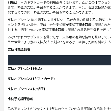
利用は、甲のギフトカードの利用条件に従います。乙がこのオプション
まで、料金の支払いを留保することができます。甲は、合計支払額が支
択するまでの間、料金の支払いを留保することができます。
支払オプション 3:
小切手による支払い 乙が自身の住所を乙に通知し
ョンを選択した場合、甲は、合計支払額が
支払可能金額表
に記載された
付する小切手1枚につき
支払可能金額表
に記載される処理手数料を差し
乙がいずれのオプションも選択せず、支払用の有効な情報も登録してい
甲の裁量により別の支払方法で支払いをするか、獲得した紹介料の支払
支払可能金額表
支払オプション1 (振込)
支払オプション2 (ギフトカード)
支払オプション3 (小切手)
小切手処理手数料
乙のアカウントが少なくとも1年にわたっていかなる実質的な活動を行