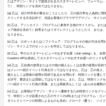
たはアマゾン・サイトで提供されるカスタマーレビュー、フォーラム、
て）、特別リンクを含めてはなりません。
(q) 乙は、
紹介料率表
の裏をかこうとしたり、乙の紹介料を人為的に増
クリックする方法以外で、当該お客様のブラウザでアマゾン・サイトの
(r) 乙は、アソシエイト・プログラムに参加する他のサイトから、ま
ェア経由を含めて）妨害またはリダイレクトしようとしたり、または、
なりません。
(s) 乙は、ロボットまたはソフトウェア・プログラムその他の方法を
ゾン・サイト上でのセッションを作出してはなりません。
(t) 乙は、甲のカスタマーレビューやおすすめ度（star rating
Creators APIを経由してカスタマーレビューやおすすめ度へのリンク
(u) 乙は、乙自身の使用またはその他の個人もしくは企業の使用が目
はメンバー紹介イベント行為を行ってはなりません。乙は、乙の友人、
個人もしくは団体の使用が目的であるかを問わず、特別リンクを通じて
を許可、要請または奨励してはなりません。また、乙は、特別リンクを
バー紹介イベント行為の実施、または再販売もしくは（あらゆる種類の
(v) 乙は、お客様がアマゾン・サイトへ遷移するため特別リンクをク
で、特別リンクが設置された乙のサイトのURLまたはプログラム・コ
ダイレクトページの利用によるものも含め）クローク（覆う）、ハイド