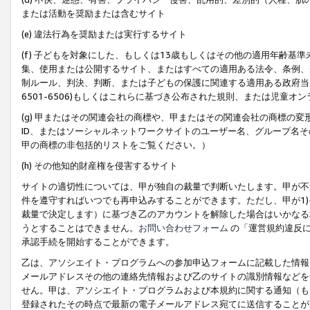
または活動を奨励または含むサイト
(e) 違法行為を奨励または実行するサイト
(f) 子どもを対象にした、もしくは13歳もしくはその他の適用年齢
集、使用または公開するサイト、またはすべての適用ある法令、条例、
制ルール、判決、判断、または子どもの保護に関連する適用ある政府当局の要
6501-6506)もしくはこれらに基づき公布された規則、または児童オ
(g) 甲またはその関連会社の商標や、甲またはその関連会社の商標の
ID、またはソーシャルネットワークサイトのユーザー名、グループ名
甲の商標の非包括的リストをご覧ください。）
(h) その他知的財産権を侵害するサイト
サイトの適切性については、甲が独自の裁量で判断いたします。甲が不
件を遵守すればいつでも再申込みすることができます。ただし、甲が1)
裁量で決定します）に基づき乙のアカウントを解除した場合はいかなる
うとすることはできません。
お問い合わせフォーム
の「運営規約違反に
承認手続を開始することができます。
乙は、アソシエイト・プログラムへの参加申込フォームに記載した情報
メールアドレスその他の連絡先情報および乙のサイトの識別情報などを
せん。甲は、アソシエイト・プログラムおよび本規約に関する通知（も
登録されたその時点で最新の電子メールアドレス宛てに送信することが