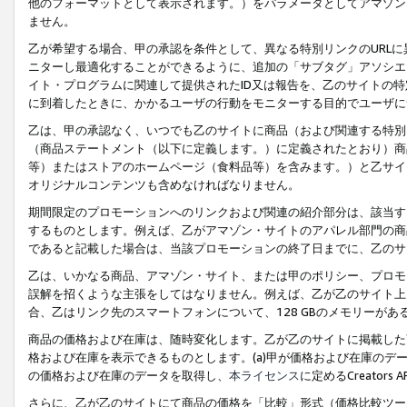
他のフォーマットとして表示されます。）をパラメータとしてアマゾン
ません。
乙が希望する場合、甲の承認を条件として、異なる特別リンクのURL
ニターし最適化することができるように、追加の「サブタグ」アソシエ
イト・プログラムに関連して提供されたID又は報告を、乙のサイトの
に到着したときに、かかるユーザの行動をモニターする目的でユーザに
乙は、甲の承認なく、いつでも乙のサイトに商品（および関連する特別
（商品ステートメント（以下に定義します。）に定義されたとおり）商
等）またはストアのホームページ（食料品等）を含みます。）と乙サイ
オリジナルコンテンツも含めなければなりません。
期間限定のプロモーションへのリンクおよび関連の紹介部分は、該当す
するものとします。例えば、乙がアマゾン・サイトのアパレル部門の商
であると記載した場合は、当該プロモーションの終了日までに、乙のサ
乙は、いかなる商品、アマゾン・サイト、または甲のポリシー、プロモ
誤解を招くような主張をしてはなりません。例えば、乙が乙のサイト上に
合、乙はリンク先のスマートフォンについて、128 GBのメモリーが
商品の価格および在庫は、随時変化します。乙が乙のサイトに掲載した
格および在庫を表示できるものとします。(a)甲が価格および在庫のデータを
の価格および在庫のデータを取得し、
本ライセンス
に定めるCreator
さらに、乙が乙のサイトにて商品の価格を「比較」形式（価格比較ツー