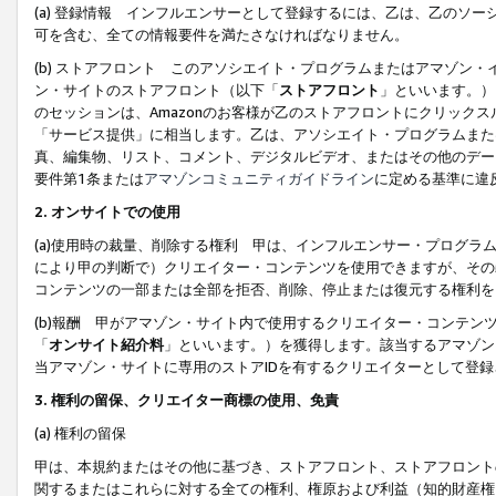
(a) 登録情報 インフルエンサーとして登録するには、乙は、乙のソ
可を含む、全ての情報要件を満たさなければなりません。
(b) ストアフロント このアソシエイト・プログラムまたはアマゾン
ン・サイトのストアフロント（以下「
ストアフロント
」といいます。）
のセッションは、Amazonのお客様が乙のストアフロントにクリック
「サービス提供」に相当します。乙は、アソシエイト・プログラムまた
真、編集物、リスト、コメント、デジタルビデオ、またはその他のデー
要件第1条または
アマゾンコミュニティガイドライン
に定める基準に違
2.
オンサイトでの使用
(a)使用時の裁量、削除する権利 甲は、インフルエンサー・プログラ
により甲の判断で）クリエイター・コンテンツを使用できますが、その
コンテンツの一部または全部を拒否、削除、停止または復元する権利を
(b)報酬 甲がアマゾン・サイト内で使用するクリエイター・コンテン
「
オンサイト紹介料
」といいます。）を獲得します。該当するアマゾン
当アマゾン・サイトに専用のストアIDを有するクリエイターとして登
3.
権利の留保、クリエイター商標の使用、免責
(a) 権利の留保
甲は、本規約またはその他に基づき、ストアフロント、ストアフロント
関するまたはこれらに対する全ての権利、権原および利益（知的財産権