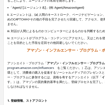
ることにより、エージェントの名前を開示します。
• 「Agent/ [エージェント名]」(例: Agent/AmazonAgent)
ii. エージェントは、(a) 人間のキーストローク、ページナビゲーシ
めのCAPTCHAやその他の手段を完了させたり回避して、アクセス、
ません。
iii. 対話が人間によるものかコンピューターによるものかを判断する
iv. エージェントがプログラム・コンテンツにアクセスし、又はこれ
ことを目的とした手段を迂回その他回避しないでください。
アマゾン・インフルエンサー・プログラム・
アソシエイト・プログラム「
アマゾン・インフルエンサー・プログラム
program.amazon.com/influencers
をご覧ください。）乙は、アソシエ
環として、消費者の購入を促進するソーシャルメディアのプレゼンスと
ー・プログラムに参加するには、資格を有するアソシエイト（以下「
イ
す。）は、アマゾンの質的量的基準を満たし、登録プロセスを完了し、
しなければなりません。
1.
登録情報、ストアフロント