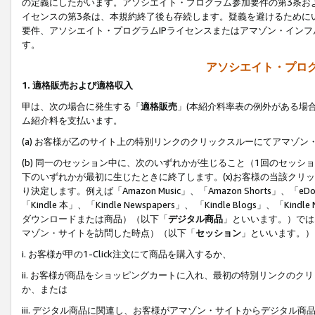
の定義にしたがいます。アソシエイト・プログラム参加要件の第3条お
イセンスの第3条は、本規約終了後も存続します。疑義を避けるためにい
要件、アソシエイト・プログラムIPライセンスまたはアマゾン・イン
す。
アソシエイト・プログ
1. 適格販売および適格収入
甲は、次の場合に発生する「
適格販売
」(本紹介料率表の例外がある場
ム紹介料を支払います。
(a) お客様が乙のサイト上の特別リンクのクリックスルーにてアマゾン
(b) 同一のセッション中に、次のいずれかが生じること（1回のセッ
下のいずれかが最初に生じたときに終了します。(x)お客様の当該クリッ
り決定します。例えば「Amazon Music」、「Amazon Shorts」、「eDo
「Kindle 本」、「Kindle Newspapers」、 「Kindle Blogs」、「
ダウンロードまたは商品）（以下「
デジタル商品
」といいます。）では
マゾン・サイトを訪問した時点）（以下「
セッション
」といいます。）
i. お客様が甲の1-Click注文にて商品を購入するか、
ii. お客様が商品をショッピングカートに入れ、最初の特別リンクの
か、または
iii. デジタル商品に関連し、お客様がアマゾン・サイトからデジタ