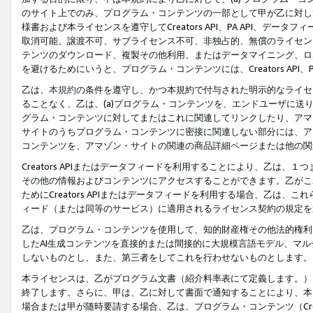
のサイト上でのみ、プログラム・コンテンツの一部として甲が乙に対し
様書および本ライセンスを遵守してCreators API、PA API、
取消可能、譲渡不可、サブライセンス不可、非独占的、無償のライセン
テンツのダウンロード、複製その他利用、またはデータマイニング、ロ
を避けるためにいうと、プログラム・コンテンツには、Creators AP
乙は、
本規約
の条件を遵守し、かつ本規約で付与された明示的なライセ
ることなく、乙は、(a)プログラム・コンテンツを、エンドユーザに
グラム・コンテンツに対してまたはこれに関連してリンクしたり、アマ
サイトのうちプログラム・コンテンツに密接に関連しない部分には、ア
コンテンツを、アマゾン・サイトの関連の商品詳細ページまたは他の関
Creators APIまたはデータフィードを利用することにより、乙は、
その他の情報およびコンテンツにアクセスすることができます。乙がこ
ためにCreators APIまたはデータフィードを利用する場合、乙は、こ
ィード（または同等のサービス）に適用されるライセンス契約の規定を
乙は、プログラム・コンテンツを使用して、知的財産権その他法的権利
したAI生成コンテンツを直接的または間接的に大規模言語モデル、マ
しないものとし、また、第三者をしてこれを行わせないものとします。
本ライセンスは、乙がプログラム文書（紹介料率表にて定義します。）
終了します。さらに、甲は、乙に対して書面で通知することにより、本
場合または甲が随時要請する場合、乙は、プログラム・コンテンツ（Cre