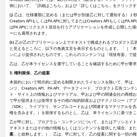
例において、「詳細はこちら」および「詳しくはこちら」をクリックす
(j) 乙は、仕様書類に定める（または甲が別途乙に対して通知する）
Creators APIもしくはPA APIに対してまたはCreators APIもしく
はPA APIにリクエスト送信を行うアプリケーションを作成し公開し
ーにも適用されます。
(k) 乙が乙のアプリケーション上でテキストで構成されるプロダクト
と見えるところに、以下の免責文言を表示するものとします。「［「本
ンにより提供されたものです。これらのコンテンツは「現状有姿」で提
乙は、乙が本ライセンスを遵守していることを確認するために甲が要求
3. 権利留保、乙の提案
本規約において明示的に定める制限されたライセンスを除いて、甲は、
ンツ、Creators API、PA API、データフィード、プロダクト
ト・サイト上の情報およびマテリアル、甲および甲の関連会社の商標お
て甲が提供または使用するその他の知的財産およびテクノロジー（アプ
（SDK）、ライブラリ、サンプルコードおよび関連するマテリアルを
権を含みます。）を留保するものとし、乙は、本ライセンスに基づきこ
乙が甲に対し、プログラム・コンテンツについて、またはアソシエイト
テキストまたはその他の情報もしくはコンテンツを提供した場合、また
案
」と総称します。）、乙は、甲に対して、乙の提案に関する一切の権