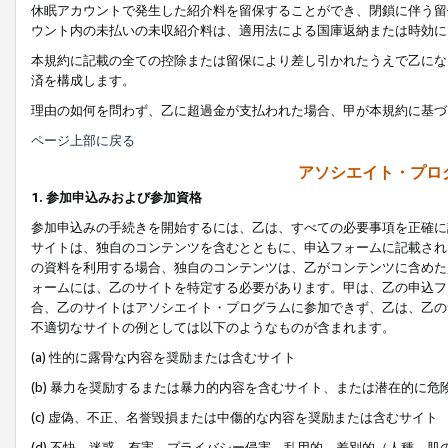
休眠アカウントで発生した紹介料を留保することができ、閉鎖に伴う留
ウント内の未払いの未収紹介料は、適用法による国庫返納または時効に
本規約に記載の全ての控除または留保により差し引かれたうえで乙にな
済を構成します。
理由の如何を問わず、乙に超過金が支払われた場合、甲が本規約に基づ
ページ上部に戻る
アソシエイト・プロ
1. 参加申込みおよび参加資格
参加申込みの手続きを開始するには、乙は、すべての必要事項を正確に
サイトは、独自のコンテンツを含むとともに、申込フォームに記載され
の資料を利用する場合、独自のコンテンツは、乙がコンテンツに含めた
ォームには、乙のサイトを特定する必要があります。甲は、乙の申込フ
合、乙のサイトはアソシエイト・プログラムに参加できず、乙は、乙の
不適切なサイトの例としては以下のようなものが含まれます。
(a) 性的に露骨な内容を奨励または含むサイト
(b) 暴力を奨励するまたは暴力的内容を含むサイト、または潜在的に
(c) 虚偽、不正、名誉毀損または中傷的な内容を奨励または含むサイト
(d) 不快、迷惑、有害、プライバシー侵害、乱用的、差別的（人種、