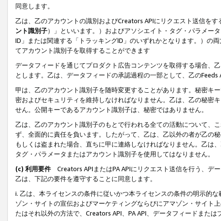
同意します。
乙は、乙のアカウントの識別およびCreators APIにリクエスト送
ント識別子
）」といいます。）およびアソシエイト・タグ・パラメータ（
ID」または関連する「トラッキングID」のいずれかとなります。）の両方
てアカウント識別子を取得することができます
データフィードを通じてプロダクト広告コンテンツを取得する場合、乙は、Cre
とします。乙は、データフィードの承認過程の一部として、乙のFeeds
甲は、乙のアカウント識別子を随時変更することがあります。秘密キー
密およびセキュリティを維持しなければなりません。乙は、乙の秘密キ
せん。公開キーであるアカウント識別子は、秘密ではありません。
乙は、乙のアカウント識別子のもとで行われる全ての活動について、こ
ず、全面的に責任を負います。したがって、乙は、乙以外の者が乙の秘
もしくは盗まれた場合、直ちに甲に連絡しなければなりません。乙は、
タグ・パラメータまたはアカウント識別子を使用してはなりません。
(c) 利用要件
Creators APIまたはPA APIにリクエスト送信を
乙は、下記の要件を遵守することに同意します。
i. 乙は、本ライセンスの条件に従いかつ本ライセンスの条件の明示的
ゾン・サイトの宣伝およびマーケティングならびにアマゾン・サイト上
たはそれ以外の方法で、Creators API、PA API、データフィー