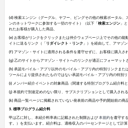
(d) 検索エンジン（グーグル、ヤフー、ビングその他の検索ポータル
ンのネットワークに参加する一切のサイト）（以下「
検索エンジン
」と
れたお客様が購入した商品、
(e) お客様がリンクをクリックまたは仲介ウェブページ上でその他の
イトに送るリンク（「
リダイレクト・リンク
」）を経由して、アマゾン
(f) アマゾン・サイトに適用される条件を遵守せずに、お客様に購入さ
(g) 乙のサイトからアマゾン・サイトへのリンクが適正にフォーマッ
(h) 承認モバイル・アプリ以外のモバイル・アプリ内の特別リンクまたはC
ツールにより提供されたものではない承認モバイル・アプリ内の特別リ
(i) メンバー紹介イベントの対象商品（関連する特別プログラム紹介料と
(j) 本規約で別途定めのない限り、サブスクリプションとして購入され
(k) 商品一覧ページに掲載されていない発表前の商品や予約開始前の商
3. 標準プログラム紹介料
甲は乙に対し、本紹介料率表に記載された制限および
本規約
を遵守す
す。）を支払います。紹介料は、適格収入のパーセンテージとして計算