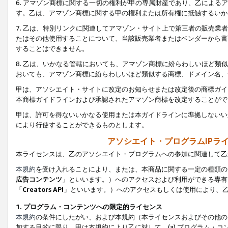
6. アマゾン商標に関する一切の権利が甲の専属財産であり、乙によ
す。乙は、アマゾン商標に関する甲の権利または所有権に抵触するいか
7. 乙は、特別リンクに関連してアマゾン・サイト上で第三者の販売
たはその他使用することについて、当該販売業者またはベンダーから書
することはできません。
8. 乙は、いかなる管轄においても、アマゾン商標に紛らわしいほど
おいても、アマゾン商標に紛らわしいほど類似する商標、ドメイン名、
甲は、アソシエイト・サイトに改定のお知らせまたは改定後の商標ガイ
本商標ガイドラインおよび承認されたアマゾン商標を改定することがで
甲は、許可を得ないいかなる使用または本ガイドラインに準拠しないい
により行使することができるものとします。
アソシエイト・プログラムIPラ
本ライセンスは、乙のアソシエイト・プログラムへの参加に関連して乙
本規約
を受け入れることにより、または、本商品に関する一定の種類の
広告コンテンツ
」といいます。）へのアクセスおよび利用ができる専有
「
Creators API
」といいます。）へのアクセスもしくは使用により、
1. プログラム・コンテンツへの限定的ライセンス
本規約
の条件にしたがい、および本規約（本ライセンスおよびその他の
加する目的に限り、甲は本規約により乙に対して、(a) プログラム・コ