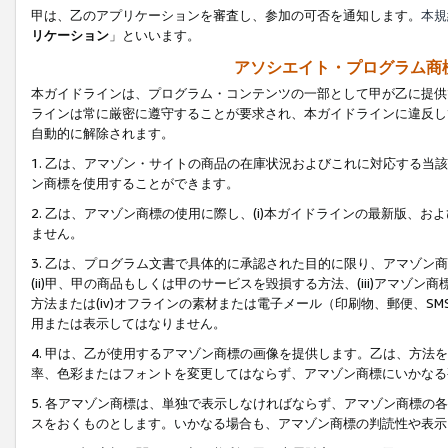
甲は、乙のアプリケーションを審査し、参加の可否を通知します。
本規
リケーション
」といいます。
アソシエイト・プログラム商
本ガイドラインは、プログラム・コンテンツの一部として甲が乙に提供
ラインは常に厳密に遵守することが要求され、本ガイドラインに違反し
自動的に解除されます。
1. 乙は、アマゾン・サイトの商品の在庫状況およびこれに対応する
ン商標を使用することができます。
2. 乙は、アマゾン商標の使用に際し、(i)本ガイドラインの最新版、およ
ません。
3. 乙は、プログラム文書で具体的に承認された目的に限り、アマゾン
(ii)甲、甲の商品もしくは甲のサービスを毀損する方法、(iii)アマ
方法または(iv)オフラインの素材または電子メール（印刷物、郵便、S
用または表示してはなりません。
4. 甲は、乙が使用するアマゾン商標の画像を提供します。乙は、方
率、色彩またはフォントを変更してはならず、アマゾン商標にいかなる
5. 各アマゾン商標は、単独で表示しなければならず、アマゾン商標
スをおくものとします。いかなる場合も、アマゾン商標の判読性や表示