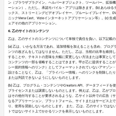
ン（ブラウザプラグイン、ヘルパーオブジェクト、ツールバー、拡張機
ーション）。ただし、承認モバイル・アプリは除きます。(b) あらゆ
ックス、ストリーミングビデオプレイヤー、ブルーレイプレイヤー、DVDプ
ニックViera Cast、Vizioインターネットアプリケーション等）。(
ェアその他のアプリケーション。
6. 乙のサイトのコンテンツ
乙は、乙のサイトのコンテンツについて単独で責任を負い、以下記載の
(a) 乙は、いかなる方法であれ、追加情報を加えることも含め、プロ
ンツの改ざんをしてはなりません。ただし、乙は、当初の比率を維持し
することや、テキストの意味を大幅に変更しない方法または事実として
コンテンツの一部を省略することはできます。甲が乙に提供することが
シー規約情報へのリンク）としてフォーマットされていないアマゾン・
設けることなく、乙は、「プライバシー情報」へのリンクを削除したり
または判読できないようにしないものとします。
(b) 乙は、プログラム・コンテンツやCreators API、データフ
ブライセンスまたは譲渡しないものとします。例えば、乙は、乙がプロ
はその他付与することが要求されるような、乙サイト以外での広告（サ
なるアプリケーション、プラットフォーム、サイトまたはサービス上で
り、使用を奨励しないものとします。 また、乙は、乙のサイトではな
トではないサイト上でかかるリンクを表示しないものとします。