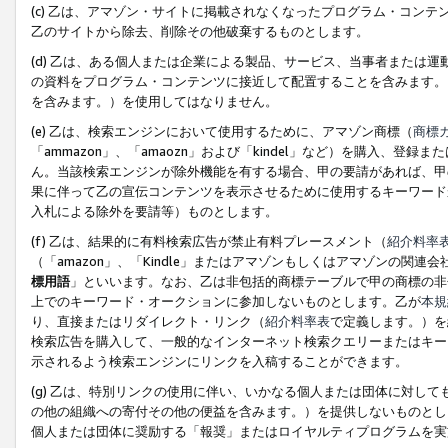
(c) 乙は、アマゾン・サイトに掲載されなくなったプログラム・コン
乙のサイトから除去、削除その他破棄するものとします。
(d) 乙は、ある個人または企業による製品、サービス、当事者または
の資料をプログラム・コンテンツに接近して配置することを含みます。
を含みます。）を使用してはなりません。
(e) 乙は、検索エンジンにおいて使用するために、アマゾン商標（
商標
「ammazon」、「amaozn」および「kindel」など）を購入
ん。当該検索エンジンが除外機能を有する場合、甲の要請があれば、甲
果に伴って乙の宣伝コンテンツを表示させるために使用するキーワード
入札による除外を要請等）ものとします。
(f) 乙は、結果的に有料検索広告が禁止有料プレースメント（
紹介料率
（「amazon」、「Kindle」またはアマゾンもしくはアマゾンの
標用語
」といいます。なお、乙は非包括的商標テーブルで甲の商標の非
上でのキーワード・オークションに参加しないものとします。乙が
本規
り、直接またはリダイレクト・リンク（
紹介料率表
で定義します。）を
検索広告を購入して、一般的なインターネット検索クエリーまたはキー
示されるよう検索エンジンにリンクを入稿することができます。
(g) 乙は、特別リンクの使用に伴い、いかなる個人または団体に対し
の他の組織への寄付その他の便益を含みます。）を提供しないものとし
個人または団体に奨励する「報奨」またはロイヤルティプログラムを実