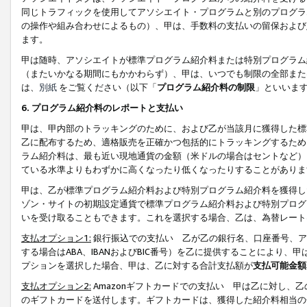
同じトラフィックを使用してアソシエイト・プログラムと別のプログラ
の操作や組み合わせによるもの）、甲は、手数料の支払いの留保および
ます。
甲は随時、アソシエイトが標準プログラム紹介料または特別プログラム
（またいかなる期間にもかかわらず）、甲は、いつでも制限の全部また
は、
別紙
をご覧ください（以下「
プログラム紹介料の制限
」といいま
6. プログラム紹介料のレポートと支払い
甲は、甲内部のトラッキングのために、および乙が当該月に獲得した標
乙に配布するため、適格販売を正確かつ包括的にトラッキングするため
ラム紹介料は、最も近い現地通貨の金額（米ドルの場合はセントなど）
ている水準よりもわずかに高くなったり低くなったりすることがありま
甲は、乙が標準プログラム紹介料および特別プログラム紹介料を獲得し
ゾン・サイトの初期設定通貨で標準プログラム紹介料および特別プログ
いを受け取ることもできます。これを選択する場合、乙は、為替レート
支払オプション1:
銀行振込での支払い 乙が乙の銀行名、口座番号、ア
する場合はABA、IBANおよびBIC番号）を乙に提供することにより
プションを選択した場合、甲は、乙に対する合計支払額が
支払可能金額
支払オプション2:
Amazonギフトカードでの支払い 甲は乙に対し、
のギフトカードを送付します。ギフトカードは、獲得した紹介料相当の