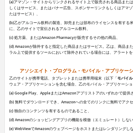
(a)アマゾン・サイトからリンクされるサイト上で販売される商品またはサ
しくはサービス、またはバナー広告、スポンサーリンクもしくはアマゾ
たはサービス）、
(b)乙がアルコール飲料の製造、卸売または頒布のライセンスを有す
に、乙のサイトで宣伝されるアルコール飲料、
(c) 処方薬、またはAmazon Pharmacyが販売するその他の商品、
(d) Amazonが除外すると指定した商品またはサービス。乙は、商品また
ラル上で提供するツールにおいて除外されている場合には、アラートを
アソシエイト・プログラム・モバイル・アプリケー
乙のサイトが携帯電話、タブレットまたは携帯用端末（以下「
モバイル
ウェア・アプリケーションを含む場合、乙のモバイル・アプリケーショ
(a) Google Play、AppleまたはAmazonアプリストアのいずれかで
(b) 無料でダウンロードでき、Amazonへの全てのリンクに無料でアク
(c) 独自のコンテンツを有するものであること、
(d) Amazonのショッピングアプリの機能を模倣（エミュレート）しな
(e) WebViewでAmazonのウェブページをホストまたはレンダリング