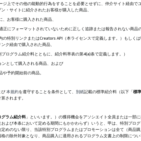
ブページ上でその他の能動的行為をすることを必要とせずに、仲介サイト経由で
ゾン・サイトに紹介されたお客様が購入した商品、
ずに、お客様に購入された商品、
クが適正にフォーマットされていないために正しく追跡または報告されない商品
内の特別リンクまたはCreators API（本ライセンスで定義します。）も
リンク経由で購入された商品、
特別プログラム紹介料とともに、紹介料率表の第4(a)条で定義します。）
ションとして購入される商品、および
商品や予約開始前の商品。
よび
本規約
を遵守することを条件として、
別紙
記載の標準紹介料（以下「
標
計算されます。
ログラム紹介料
」といいます。）の獲得機会をアソシエイト全員または一部に
（および本条において定める期間にもかかわらず）いうと、甲は、特別プログ
途定めのない限り、当該特別プログラムまたはプロモーションは全て（商品購
適格の除外対象となり、商品購入に適用されるプログラム文書上の制限につい