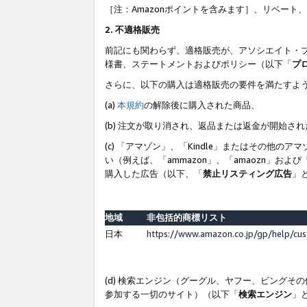
［注：Amazonポイントを含みます］、リベー
2. 不適格販売
前記にも関わらず、適格販売が、アソシエイト・
様書、ステートメントおよびポリシー（以下「
プ
さらに、以下の購入は適格販売の要件を満たすよ
(a)
本規約
の解除後に購入された商品、
(b) 注文が取り消され、返品または返金が開始さ
(c) 「アマゾン」、「Kindle」またはその
い（例えば、「ammazon」、「amaozn」お
購入した広告（以下、「
禁止リスティング広告
」
地域
非包括的商標リスト
日本
https://www.amazon.co.jp/gp/help/cu
(d) 検索エンジン（グーグル、ヤフー、ビング
参加する一切のサイト）（以下「
検索エンジン
」