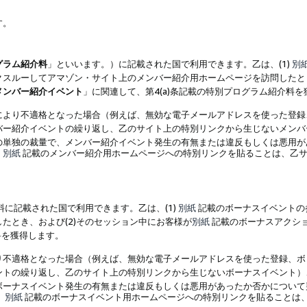
す。
グラム紹介料
」といいます。）に記載された国で利用できます。乙は、(1)
別
スルーしてアマゾン・サイト上のメンバー紹介用ホームページを訪問したとき
メンバー紹介イベント
」に関連して、第4(a)条記載の特別プログラム紹介料
により不適格となった場合（例えば、無効な電子メールアドレスを使った登録
バー紹介イベントの繰り返し、乙のサイト上の特別リンクから生じないメンバ
の単独の裁量で、メンバー紹介イベント発生の有無または違反もしくは悪用が
、
別紙
記載のメンバー紹介用ホームページへの特別リンクを貼ることは、乙サ
に記載された国で利用できます。乙は、(1)
別紙
記載のボーナスイベントの
たとき、および(2)そのセッション中にお客様が
別紙
記載のボーナスアクシ
料を獲得します。
り不適格となった場合（例えば、無効な電子メールアドレスを使った登録、ボ
ントの繰り返し、乙のサイト上の特別リンクから生じないボーナスイベント）
ボーナスイベント発生の有無または違反もしくは悪用があったか否かについて
、
別紙
記載のボーナスイベント用ホームページへの特別リンクを貼ることは