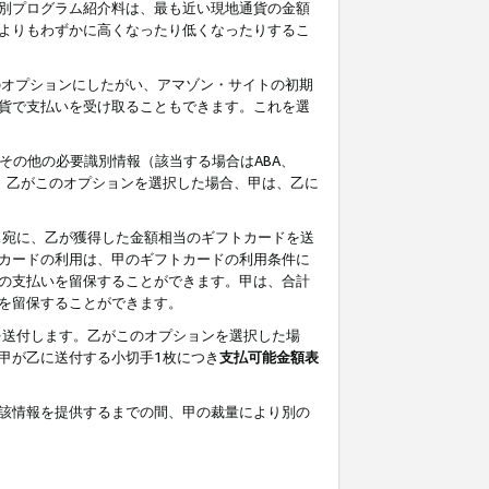
別プログラム紹介料は、最も近い現地通貨の金額
よりもわずかに高くなったり低くなったりするこ
のオプションにしたがい、アマゾン・サイトの初期
貨で支払いを受け取ることもできます。これを選
その他の必要識別情報（該当する場合はABA、
す。乙がこのオプションを選択した場合、甲は、乙に
ス宛に、乙が獲得した金額相当のギフトカードを送
カードの利用は、甲のギフトカードの利用条件に
の支払いを留保することができます。甲は、合計
を留保することができます。
を送付します。乙がこのオプションを選択した場
甲が乙に送付する小切手1枚につき
支払可能金額表
該情報を提供するまでの間、甲の裁量により別の