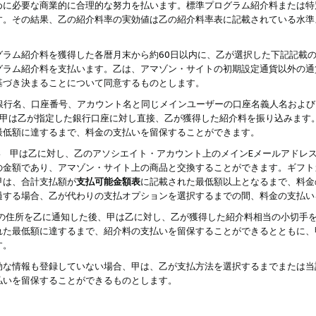
めに必要な商業的に合理的な努力を払います。標準プログラム紹介料または特
す。その結果、乙の紹介料率の実効値は乙の紹介料率表に記載されている水準
グラム紹介料を獲得した各暦月末から約60日以内に、乙が選択した下記記載
グラム紹介料を支払います。乙は、アマゾン・サイトの初期設定通貨以外の通
基づき決まることについて同意するものとします。
行名、口座番号、アカウント名と同じメインユーザーの口座名義人名および
より、甲は乙が指定した銀行口座に対し直接、乙が獲得した紹介料を振り込みま
最低額に達するまで、料金の支払いを留保することができます。
払い 甲は乙に対し、乙のアソシエイト・アカウント上のメインEメールアドレ
の金額であり、アマゾン・サイト上の商品と交換することができます。ギフト
甲は、合計支払額が
支払可能金額表
に記載された最低額以上となるまで、料金
過する場合、乙が代わりの支払オプションを選択するまでの間、料金の支払い
の住所を乙に通知した後、甲は乙に対し、乙が獲得した紹介料相当の小切手
れた最低額に達するまで、紹介料の支払いを留保することができるとともに、
す。
効な情報も登録していない場合、甲は、乙が支払方法を選択するまでまたは当
払いを留保することができるものとします。