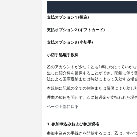
支払オプション1 (振込)
支払オプション2 (ギフトカード)
支払オプション3 (小切手)
小切手処理手数料
乙のアカウントが少なくとも1年にわたっていか
生した紹介料を留保することができ、閉鎖に伴う
法による国庫返納または時効によって失効する場
本規約に記載の全ての控除または留保により差し
理由の如何を問わず、乙に超過金が支払われた場
ページ上部に戻る
1. 参加申込みおよび参加資格
参加申込みの手続きを開始するには、乙は、すべ