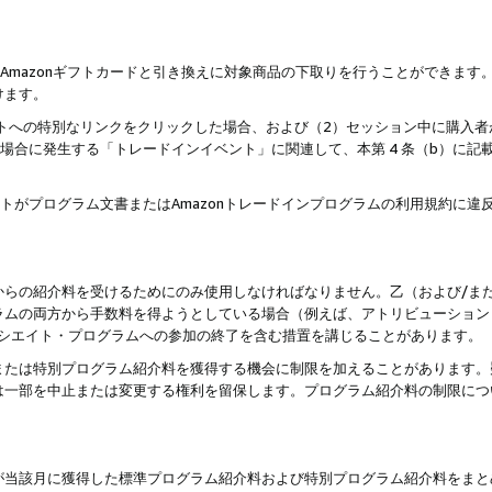
はAmazonギフトカードと引き換えに対象商品の下取りを行うことができま
けます。
サイトへの特別なリンクをクリックした場合、および（2）セッション中に購入
た場合に発生する「トレードインイベント」に関連して、本第 4 条（b）に
ントがプログラム文書またはAmazonトレードインプログラムの利用規約に
。
からの紹介料を受けるためにのみ使用しなければなりません。乙（および/ま
ラムの両方から手数料を得ようとしている場合（例えば、アトリビューション
ソシエイト・プログラムへの参加の終了を含む措置を講じることがあります。
または特別プログラム紹介料を獲得する機会に制限を加えることがあります。
は一部を中止または変更する権利を留保します。プログラム紹介料の制限につ
が当該月に獲得した標準プログラム紹介料および特別プログラム紹介料をまと