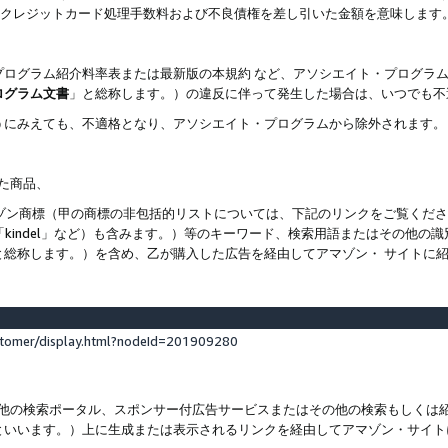
ト、クレジットカード処理手数料および不良債権を差し引いた金額を意味します
プログラム紹介料率表または最新版の本規約 など、アソシエイト・プログラ
ログラム文書
」と総称します。）の違反に伴って発生した場合は、いつでも不
うにみえても、不適格となり、アソシエイト・プログラムから除外されます。
れた商品、
他のアマゾン商標（甲の商標の非包括的リストについては、下記のリンクをご覧く
よび「kindel」など）も含みます。）等のキーワード、検索用語またはその
と総称します。）を含め、乙が購入した広告を経由してアマゾン・ サイトに
stomer/display.html?nodeId=201909280
その他の検索ポータル、スポンサー付広告サービスまたはその他の検索もしく
といいます。）上に生成または表示されるリンクを経由してアマゾン・サイト