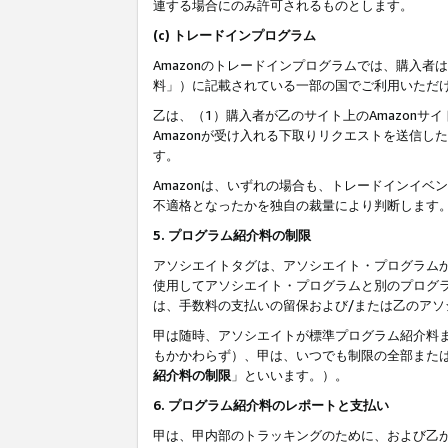
連する場合にのみ許可されるものとします。
(c) トレードインプログラム
Amazonのトレードインプログラムでは、購入者
料」）に記載されている一部の国でご利用いただ
乙は、（1）購入者が乙のサイト上のAmazon
Amazonが受け入れる下取りリクエストを送信し
す。
Amazonは、いずれの場合も、トレードインイベ
不適格となったかを独自の裁量により判断します
5. プログラム紹介料の制限
アソシエイトタグは、アソシエイト・プログラム
使用してアソシエイト・プログラムと別のプログ
は、手数料の支払いの留保および/または乙のア
甲は随時、アソシエイトが標準プログラム紹介料
もかかわらず）、甲は、いつでも制限の全部また
紹介料の制限
」といいます。）。
6. プログラム紹介料のレポートと支払い
甲は、甲内部のトラッキングのために、および乙