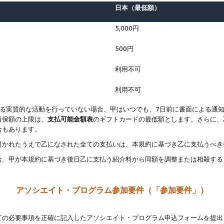
日本（最低額）
5,000円
500円
利用不可
利用不可
なる実質的な活動を行っていない場合、甲はいつでも、7日前に書面による通
留保額の上限は、
支払可能金額表
のギフトカードの最低額とします。さらに、
合もあります。
引かれたうえで乙になされた全ての支払いは、本規約に基づき乙に支払うべき
合、甲が本規約に基づき後日乙に支払う紹介料から同額を調整または相殺する
アソシエイト・プログラム参加要件（「参加要件」）
ての必要事項を正確に記入したアソシエイト・プログラム申込フォームを提出