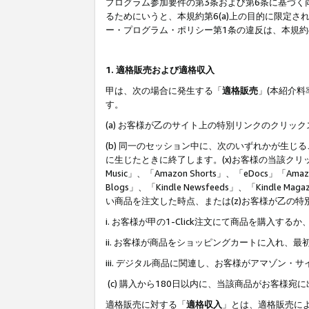
プログラム参加要件の第3条および第6条に基づく
るためにいうと、本規約第6(a)上の目的に限定
ー・プログラム・ポリシー第1条の違反は、本規
1. 適格販売および適格収入
甲は、次の場合に発生する「
適格販売
」(本紹介
す。
(a) お客様が乙のサイト上の特別リンクのクリッ
(b) 同一のセッション中に、次のいずれかが生
に生じたときに終了します。(x)お客様の当該クリ
Music」、「Amazon Shorts」、「eDocs」「Ama
Blogs」、「Kindle Newsfeeds」、「Ki
い商品を注文した時点、または(z)お客様が乙の
i. お客様が甲の1-Click注文にて商品を購入するか
ii. お客様が商品をショッピングカートに入れ
iii. デジタル商品に関連し、お客様がアマゾ
(c) 購入から180日以内に、当該商品がお客
適格販売に対する「
適格収入
」とは、適格販売に