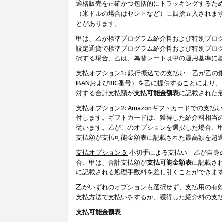
適格販売を正確かつ包括的にトラッキングするた
（米ドルの場合はセントなど）に四捨五入されま
とがあります。
甲は、乙が標準プログラム紹介料および特別プロ
設定通貨で標準プログラム紹介料および特別プロ
択する場合、乙は、為替レートは甲の運用基準に
支払オプション1:
銀行振込での支払い 乙が乙の銀
IBANおよびBIC番号）を乙に提供することに
対する合計支払額が
支払可能金額表
に記載された
支払オプション2:
Amazonギフトカードでの支
付します。ギフトカードは、獲得した紹介料相当
従います。乙がこのオプションを選択した場合、
支払額が支払可能金額表に記載された最高額を超
支払オプション 3:
小切手による支払い 乙が自身
合、甲は、合計支払額が
支払可能金額表
に記載さ
に記載される処理手数料を差し引くことができま
乙がいずれのオプションも選択せず、支払用の有
支払方法で支払いをするか、獲得した紹介料の支
支払可能金額表