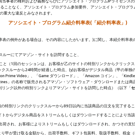
両当事者の権利および義務ならびにアソシエイト・プログラムIPライセンス
されることなく、アソシエイト・プログラム参加要件、アソシエイト・プログラ
約の重大な違反とみなされます。
アソシエイト・プログラム紹介料率表(「紹介料率表」)
料率表の例外がある場合は、その内容にしたがいます。)に関し、本紹介料率表
クスルーにてアマゾン・サイトを訪問すること、
じること（1回のセッションは、お客様が乙のサイトの特別リンクからクリック
ックスルーから24時間が経過した時点、(y)お客様がデジタル商品（甲の単独の
zon Prime Video」、「Game ダウンロード」、「Amazon コイン」、「Kindle 本
ndle Magazines」の名称で販売されるアマゾン・ソフトウェア・ダウンロードまた
特別リンク以外の特別リンクよりアマゾン・サイトを訪問した時点）（以下「
セ
、
、最初の特別リンクのクリックスルーから89日以内に当該商品の注文を完了する
ン・サイトからデジタル商品をストリームもしくはダウンロードすることにより当
様宛に出荷され、お客様によりストリームもしくはダウンロードされ、かつその支
より甲が受け取る金額から、出荷手数料、ギフト包装料、取扱手数料、税金（