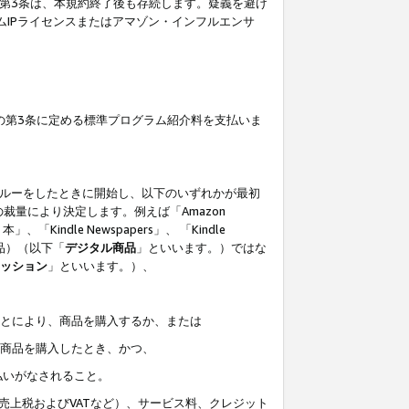
の第3条は、本規約終了後も存続します。疑義を避け
ムIPライセンスまたはアマゾン・インフルエンサ
の第3条に定める標準プログラム紹介料を支払いま
スルーをしたときに開始し、以下のいずれかが最初
裁量により決定します。例えば「Amazon
」、「Kindle Newspapers」、 「Kindle
は商品）（以下「
デジタル商品
」といいます。）ではな
ッション
」といいます。）、
ことにより、商品を購入するか、または
該商品を購入したとき、かつ、
払いがなされること。
売上税およびVATなど）、サービス料、クレジット