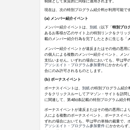
制限として実質的に同様に適用されます。
現在は、次の特別プログラム紹介料が利用可能で
(a) メンバー紹介イベント
メンバー紹介イベントは、
別紙
（以下「
特別プロ
あるお客様が乙のサイト上の特別リンクをクリック
載のメンバー紹介行為を完了したときに生じる「
メンバー紹介イベントが違反またはその他の悪用
の個人による複数のメンバー紹介イベント、メン
支払いません。いずれの場合においても、甲は甲
アソシエイト・プログラム参加要件
にかかわらず
合にのみ許可されるものとします。
(b) ボーナスイベント
ボーナスイベントは、
別紙
の特別プログラム紹介料
クをクリックスルーしてアマゾン・サイトを訪問し
に関連して、第4(b)条記載の特別プログラム紹介
ボーナスイベントが違反またはその他の悪用によ
人による複数のボーナスイベント、ボーナスイベ
ずれの場合においても、甲は甲の単独の裁量で、
アソシエイト・プログラム参加要件
にかかわらず