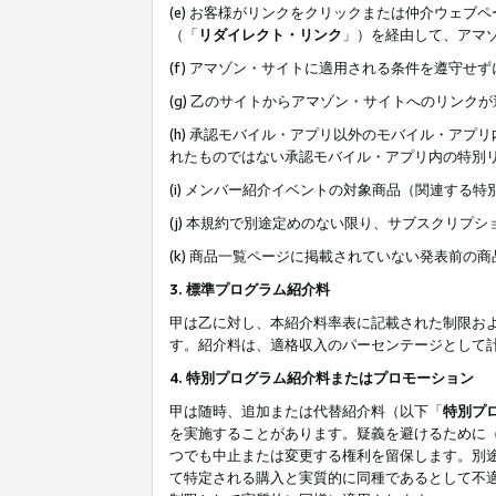
(e) お客様がリンクをクリックまたは仲介ウェ
（「
リダイレクト・リンク
」）を経由して、アマ
(f) アマゾン・サイトに適用される条件を遵守せ
(g) 乙のサイトからアマゾン・サイトへのリン
(h) 承認モバイル・アプリ以外のモバイル・アプリ
れたものではない承認モバイル・アプリ内の特別
(i) メンバー紹介イベントの対象商品（関連する
(j) 本規約で別途定めのない限り、サブスクリプ
(k) 商品一覧ページに掲載されていない発表前の
3. 標準プログラム紹介料
甲は乙に対し、本紹介料率表に記載された制限お
す。紹介料は、適格収入のパーセンテージとして
4. 特別プログラム紹介料またはプロモーション
甲は随時、追加または代替紹介料（以下「
特別プ
を実施することがあります。疑義を避けるために
つでも中止または変更する権利を留保します。別
て特定される購入と実質的に同種であるとして不