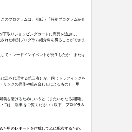
す。このプログラムは、別紙（「特別プログラム紹介
者が下取りショッピングカートに商品を追加し、
記載された特別プログラム紹介料を得ることができま
違反してトレードインイベントが発生したか、または
たは乙を代理する第三者）が、同じトラフィックを
・リンクの操作や組み合わせによるもの）、甲
疑義を避けるためにいうと（またいかなる期間に
いては、
別紙
をご覧ください（以下「
プログラム
めた甲のレポートを作成して乙に配布するため、