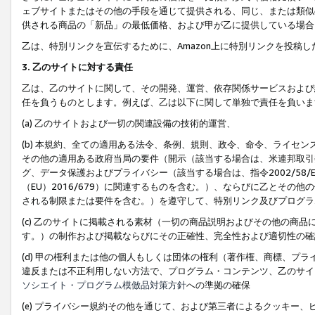
ェブサイトまたはその他の手段を通じて提供される、同じ、または類似
供される商品の「新品」の最低価格、および甲が乙に提供している場合
乙は、特別リンクを宣伝するために、Amazon上に特別リンクを投稿し
3. 乙のサイトに対する責任
乙は、乙のサイトに関して、その開発、運営、依存関係サービスおよび
任を負うものとします。例えば、乙は以下に関して単独で責任を負いま
(a) 乙のサイトおよび一切の関連設備の技術的運営、
(b) 本規約、全ての適用ある法令、条例、規則、政令、命令、ライセ
その他の適用ある政府当局の要件（開示（該当する場合は、米連邦取引
グ、データ保護およびプライバシー（該当する場合は、指令2002/58
（EU）2016/679）に関連するものを含む。）、ならびに乙とそ
される制限または要件を含む。）を遵守して、特別リンク及びプログラ
(c) 乙のサイトに掲載される素材（一切の商品説明およびその他の商
す。）の制作および掲載ならびにその正確性、完全性および適切性の確
(d) 甲の権利または他の個人もしくは団体の権利（著作権、商標、プ
違反または不正利用しない方法で、プログラム・コンテンツ、乙のサイ
ソシエイト・プログラム模倣品対策方針
への準拠の確保
(e) プライバシー規約その他を通じて、および第三者によるクッキー