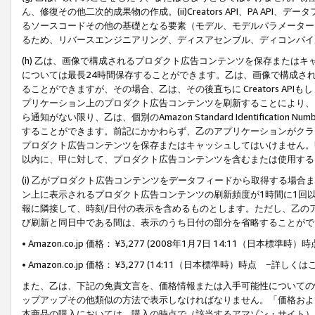
ん、修復その他二次的成果物の作成。(ii)Creators API、PA 
るソースコードその他の基礎となる要素（モデル、モデルパラメーター
るため、リバースエンジニアリング、ディスアセンブル、ディコンパイ
(h) 乙は、画像で構成されるプロダクト広告コンテンツを保存または
については最長24時間保存することができます。乙は、画像で構成さ
ることができますが、その場合、乙は、その後直ちに Creators AP
プリケーション上のプロダクト広告コンテンツを刷新することにより、
ら通知がない限り、乙は、個別のAmazon Standard Identification Nu
することができます。前記にかかわらず、乙のアプリケーションがクラ
プロダクト広告コンテンツを保存またはキャッシュしてはいけません。
以内に、甲に対して、プロダクト広告コンテンツを含むまたは使用する
(i) 乙がプロダクト広告コンテンツをデータフィードから取得する場合または
ン上に表示されるプロダクト広告コンテンツの刷新頻度が1時間に1回
報に隣接して、時刻/日付の表示を含めるものとします。ただし、乙の
び刷新と同日中である間は、表示のうち日付の部分を省略することがで
• Amazon.co.jp 価格： ¥3,277 (2008年1月7日 14:11（日本標準
• Amazon.co.jp 価格： ¥3,277 (14:11（日本標準時）時点 −詳しくは
また、乙は、下記の免責文言を、価格情報または入手可能性についての
ップアップその他類似の方法で表示しなければなりません。「価格およ
本商品の購入においては、購入の時点で（該当するアマゾン・サイト）