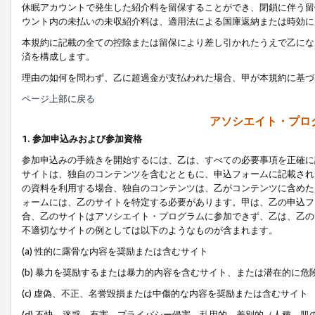
休眠アカウントで発生した紹介料を留保することができ、閉鎖に伴う留
ウント内の未払いの未収紹介料は、適用法による国庫返納または時効に
本規約に記載の全ての控除または留保により差し引かれたうえで乙にな
済を構成します。
理由の如何を問わず、乙に超過金が支払われた場合、甲が本規約に基づ
ページ上部に戻る
アソシエイト・プロ
1. 参加申込みおよび参加資格
参加申込みの手続きを開始するには、乙は、すべての必要事項を正確に
サイトは、独自のコンテンツを含むとともに、申込フォームに記載され
の資料を利用する場合、独自のコンテンツは、乙がコンテンツに含めた
ォームには、乙のサイトを特定する必要があります。甲は、乙の申込フ
合、乙のサイトはアソシエイト・プログラムに参加できず、乙は、乙の
不適切なサイトの例としては以下のようなものが含まれます。
(a) 性的に露骨な内容を奨励または含むサイト
(b) 暴力を奨励するまたは暴力的内容を含むサイト、または潜在的に
(c) 虚偽、不正、名誉毀損または中傷的な内容を奨励または含むサイト
(d) 不快、迷惑、有害、プライバシー侵害、乱用的、差別的（人種、