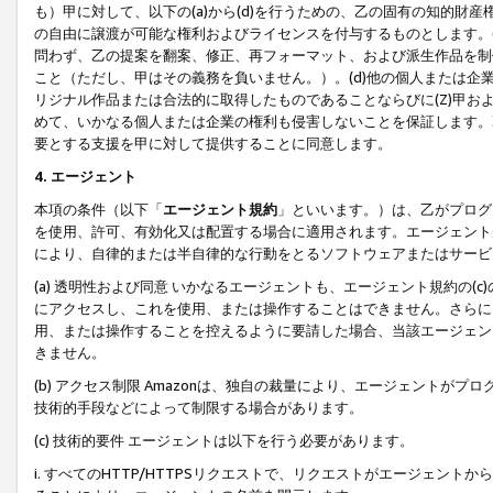
も）甲に対して、以下の(a)から(d)を行うための、乙の固有の知的
の自由に譲渡が可能な権利およびライセンスを付与するものとします。(
問わず、乙の提案を翻案、修正、再フォーマット、および派生作品を制
こと（ただし、甲はその義務を負いません。）。(d)他の個人または企
リジナル作品または合法的に取得したものであることならびに(Z)甲
めて、いかなる個人または企業の権利も侵害しないことを保証します。
要とする支援を甲に対して提供することに同意します。
4. エージェント
本項の条件（以下「
エージェント規約
」といいます。）は、乙がプログ
を使用、許可、有効化又は配置する場合に適用されます。エージェント
により、自律的または半自律的な行動をとるソフトウェアまたはサービ
(a) 透明性および同意 いかなるエージェントも、エージェント規約の
にアクセスし、これを使用、または操作することはできません。さらに、
用、または操作することを控えるように要請した場合、当該エージェン
きません。
(b) アクセス制限 Amazonは、独自の裁量により、エージェント
技術的手段などによって制限する場合があります。
(c) 技術的要件 エージェントは以下を行う必要があります。
i. すべてのHTTP/HTTPSリクエストで、リクエストがエージェ