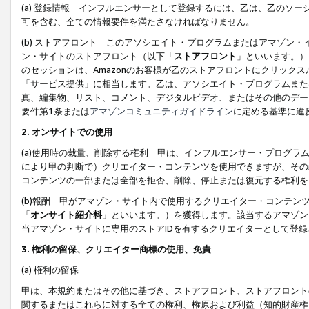
(a) 登録情報 インフルエンサーとして登録するには、乙は、乙のソ
可を含む、全ての情報要件を満たさなければなりません。
(b) ストアフロント このアソシエイト・プログラムまたはアマゾン
ン・サイトのストアフロント（以下「
ストアフロント
」といいます。）
のセッションは、Amazonのお客様が乙のストアフロントにクリック
「サービス提供」に相当します。乙は、アソシエイト・プログラムまた
真、編集物、リスト、コメント、デジタルビデオ、またはその他のデー
要件第1条または
アマゾンコミュニティガイドライン
に定める基準に違
2.
オンサイトでの使用
(a)使用時の裁量、削除する権利 甲は、インフルエンサー・プログラ
により甲の判断で）クリエイター・コンテンツを使用できますが、その
コンテンツの一部または全部を拒否、削除、停止または復元する権利を
(b)報酬 甲がアマゾン・サイト内で使用するクリエイター・コンテン
「
オンサイト紹介料
」といいます。）を獲得します。該当するアマゾン
当アマゾン・サイトに専用のストアIDを有するクリエイターとして登
3.
権利の留保、クリエイター商標の使用、免責
(a) 権利の留保
甲は、本規約またはその他に基づき、ストアフロント、ストアフロント
関するまたはこれらに対する全ての権利、権原および利益（知的財産権