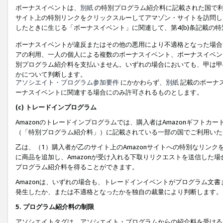
ボーナスイベントは、
別紙
の特別プログラム紹介料に記載された国で利
サイト上の特別リンクをクリックスルーしてアマゾン・サイトを訪問した
したときに生じる「ボーナスイベント」に関連して、第4(b)条記載の
ボーナスイベントが違反またはその他の悪用により不適格となった場合
アの利用、一人の個人による複数のボーナスイベント、ボーナスイベン
別プログラム紹介料を支払いません。いずれの場合においても、甲は甲
かについて判断します。
アソシエイト・プログラム参加要件
にかかわらず、
別紙
記載のボーナ
ーナスイベントに関連する場合にのみ許可されるものとします。
(c) トレードインプログラム
Amazonのトレードインプログラムでは、購入者はAmazonギフト
（「特別プログラム紹介料」）に記載されている一部の国でご利用いた
乙は、（1）購入者が乙のサイト上のAmazonサイトへの特別なリン
に商品を追加し、Amazonが受け入れる下取りリクエストを送信した場
プログラム紹介料を得ることができます。
Amazonは、いずれの場合も、トレードインイベントがプログラム文書
発生したか、または不適格となったかを独自の裁量により判断します。
5. プログラム紹介料の制限
アソシエイトタグは、アソシエイト・プログラムからの紹介料を受ける