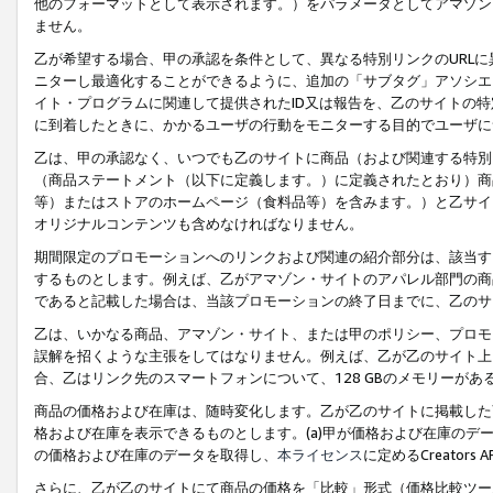
他のフォーマットとして表示されます。）をパラメータとしてアマゾン
ません。
乙が希望する場合、甲の承認を条件として、異なる特別リンクのURL
ニターし最適化することができるように、追加の「サブタグ」アソシエ
イト・プログラムに関連して提供されたID又は報告を、乙のサイトの
に到着したときに、かかるユーザの行動をモニターする目的でユーザに
乙は、甲の承認なく、いつでも乙のサイトに商品（および関連する特別
（商品ステートメント（以下に定義します。）に定義されたとおり）商
等）またはストアのホームページ（食料品等）を含みます。）と乙サイ
オリジナルコンテンツも含めなければなりません。
期間限定のプロモーションへのリンクおよび関連の紹介部分は、該当す
するものとします。例えば、乙がアマゾン・サイトのアパレル部門の商
であると記載した場合は、当該プロモーションの終了日までに、乙のサ
乙は、いかなる商品、アマゾン・サイト、または甲のポリシー、プロモ
誤解を招くような主張をしてはなりません。例えば、乙が乙のサイト上に
合、乙はリンク先のスマートフォンについて、128 GBのメモリーが
商品の価格および在庫は、随時変化します。乙が乙のサイトに掲載した
格および在庫を表示できるものとします。(a)甲が価格および在庫のデータを
の価格および在庫のデータを取得し、
本ライセンス
に定めるCreator
さらに、乙が乙のサイトにて商品の価格を「比較」形式（価格比較ツー