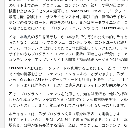
のサイト上でのみ、プログラム・コンテンツの一部として甲が乙に対し
様書および本ライセンスを遵守してCreators API、PA API、
取消可能、譲渡不可、サブライセンス不可、非独占的、無償のライセン
テンツのダウンロード、複製その他利用、またはデータマイニング、ロ
を避けるためにいうと、プログラム・コンテンツには、Creators AP
乙は、
本規約
の条件を遵守し、かつ本規約で付与された明示的なライセ
ることなく、乙は、(a)プログラム・コンテンツを、エンドユーザに
グラム・コンテンツに対してまたはこれに関連してリンクしたり、アマ
サイトのうちプログラム・コンテンツに密接に関連しない部分には、ア
コンテンツを、アマゾン・サイトの関連の商品詳細ページまたは他の関
Creators APIまたはデータフィードを利用することにより、乙は、
その他の情報およびコンテンツにアクセスすることができます。乙がこ
ためにCreators APIまたはデータフィードを利用する場合、乙は、こ
ィード（または同等のサービス）に適用されるライセンス契約の規定を
乙は、プログラム・コンテンツを使用して、知的財産権その他法的権利
したAI生成コンテンツを直接的または間接的に大規模言語モデル、マ
しないものとし、また、第三者をしてこれを行わせないものとします。
本ライセンスは、乙がプログラム文書（紹介料率表にて定義します。）
終了します。さらに、甲は、乙に対して書面で通知することにより、本
場合または甲が随時要請する場合、乙は、プログラム・コンテンツ（Cre