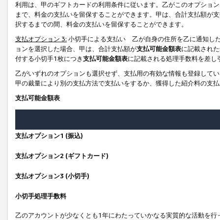
利用は、甲のギフトカードの利用条件に従います。乙がこのオプション
まで、料金の支払いを留保することができます。甲は、合計支払額が支
択するまでの間、料金の支払いを留保することができます。
支払オプション 3:
小切手による支払い 乙が自身の住所を乙に通知し
ョンを選択した場合、甲は、合計支払額が
支払可能金額表
に記載された
付する小切手1枚につき
支払可能金額表
に記載される処理手数料を差し
乙がいずれのオプションも選択せず、支払用の有効な情報も登録してい
甲の裁量により別の支払方法で支払いをするか、獲得した紹介料の支払
支払可能金額表
支払オプション1 (振込)
支払オプション2 (ギフトカード)
支払オプション3 (小切手)
小切手処理手数料
乙のアカウントが少なくとも1年にわたっていかなる実質的な活動を行