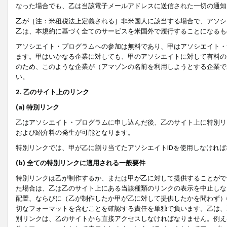
なった場合でも、乙は当該電子メールアドレスに送信された一切の通知
乙が［注：米租税法上定義される］非米国人に該当する場合で、アソシ
乙は、本規約に基づく全てのサービスを米国外で履行することになるも
アソシエイト・プログラムへの参加は無料であり、甲はアソシエイト・
ます。甲はいかなる企業に対しても、甲のアソシエイトに対して有料の
のため、このような企業が（アマゾンの名前を利用しようとする企業で
い。
2. 乙のサイト上のリンク
(a) 特別リンク
乙はアソシエイト・プログラムに申し込んだ後、乙のサイト上に特別リ
および紹介料の発生が可能となります。
特別リンクでは、甲が乙に割り当てたアソシエイトIDを使用しなけれ
(b) 全ての特別リンクに適用される一般要件
特別リンクは乙が制作するか、または甲が乙に対して提供することがで
た場合は、乙は乙のサイト上にある当該種類のリンクの表示を中止しな
配置、ならびに（乙が制作したか甲が乙に対して提供したかを問わず）
切なフォーマットを含むことを確認する責任を単独で負います。乙は、
別リンクは、乙のサイトから直接アクセスしなければなりません。例えば、