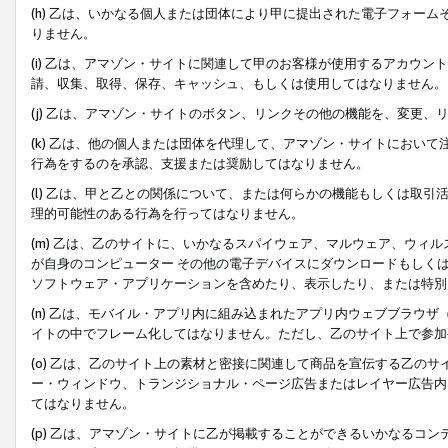
(h) 乙は、いかなる個人または団体により甲に提出された電子フォー
りません。
(i) 乙は、アマゾン・サイトに関連して甲のお客様が使用するアカウ
請、収集、取得、保存、キャッシュ、もしくは使用してはなりません。
(j) 乙は、アマゾン・サイトのボタン、リンクその他の機能を、変更
(k) 乙は、他の個人または団体を代理して、アマゾン・サイトにおい
行為をするのを承認、支援または奨励してはなりません。
(l) 乙は、甲と乙との関係について、または何らかの機能もしくは取
理的可能性のある行為を行ってはなりません。
(m) 乙は、乙のサイトに、いかなるスパイウェア、マルウェア、ウィ
が自身のコンピューター その他の電子デバイスにダウンロードもしく
ソフトウェア・アプリケーションを含めたり、表示したり、または特別
(n) 乙は、モバイル・アプリ内に組み込まれたアプリ内ウェブブラウザ
イトの中でフレーム化してはなりません。ただし、乙のサイト上で参加
(o) 乙は、乙のサイト上の素材と密接に関連して商品を宣伝する乙の
ー・ウィンドウ、トランジショナル・ページ広告またはレイヤー広告内
てはなりません。
(p) 乙は、アマゾン・サイトに乙が掲載することができるいかなるコ