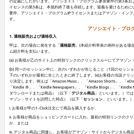
の定義にしたがいます。アソシエイト・プログラム参加要件の第3条お
イセンスの第3条は、本規約終了後も存続します。疑義を避けるためにい
要件、アソシエイト・プログラムIPライセンスまたはアマゾン・イン
す。
アソシエイト・プログ
1. 適格販売および適格収入
甲は、次の場合に発生する「
適格販売
」(本紹介料率表の例外がある場
ム紹介料を支払います。
(a) お客様が乙のサイト上の特別リンクのクリックスルーにてアマゾン
(b) 同一のセッション中に、次のいずれかが生じること（1回のセッ
下のいずれかが最初に生じたときに終了します。(x)お客様の当該クリッ
り決定します。例えば「Amazon Music」、「Amazon Shorts」、「eDo
「Kindle 本」、「Kindle Newspapers」、 「Kindle Blogs」、「
ダウンロードまたは商品）（以下「
デジタル商品
」といいます。）では
マゾン・サイトを訪問した時点）（以下「
セッション
」といいます。）
i. お客様が甲の1-Click注文にて商品を購入するか、
ii. お客様が商品をショッピングカートに入れ、最初の特別リンクの
か、または
iii. デジタル商品に関連し、お客様がアマゾン・サイトからデジタ