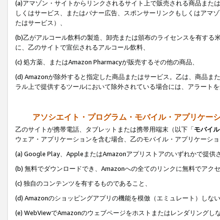
(a)アマゾン・サイトからリンクされるサイト上で販売される商品またはサ
しくはサービス、またはバナー広告、スポンサーリンクもしくはアマゾ
たはサービス）、
(b)乙がアルコール飲料の製造、卸売または頒布のライセンスを有す
に、乙のサイトで宣伝されるアルコール飲料、
(c) 処方薬、またはAmazon Pharmacyが販売するその他の商品、
(d) Amazonが除外すると指定した商品またはサービス。乙は、商品また
ラル上で提供するツールにおいて除外されている場合には、アラートを
アソシエイト・プログラム・モバイル・アプリケー
乙のサイトが携帯電話、タブレットまたは携帯用端末（以下「
モバイル
ウェア・アプリケーションを含む場合、乙のモバイル・アプリケーショ
(a) Google Play、AppleまたはAmazonアプリストアのいずれかで
(b) 無料でダウンロードでき、Amazonへの全てのリンクに無料でアク
(c) 独自のコンテンツを有するものであること、
(d) Amazonのショッピングアプリの機能を模倣（エミュレート）しな
(e) WebViewでAmazonのウェブページをホストまたはレンダリング