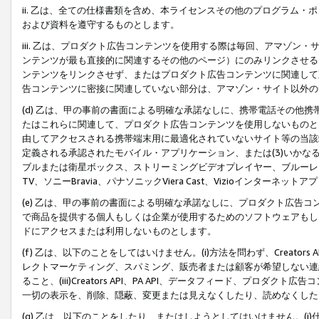
ii. 乙は、全ての仕様書類を含め、本ライセンスその他のプログラム
および資料を遵守するものとします。
iii. 乙は、プロダクト広告コンテンツを使用する際は毎回、アマゾ
ンテンツが最も直接的に関連するその他のページ）にのみリンクさせる
ンテンツをリンクさせず、またはプロダクト広告コンテンツに関連して
告コンテンツに密接に関連していない部分は、アマゾン・サイト以外の
(d) 乙は、甲の事前の書面による明確な承諾なしに、携帯電話その他
たはこれらに関連して、プロダクト広告コンテンツを使用しないものと
由してアクセスされる携帯端末用に最適化されていないサイト等の当該端
定義される承認されたモバイル・アプリケーション、または(3)いか
ブルまたは衛星ボックス、ストリーミングビデオプレイヤー、ブルーレイ
TV、ソニーBravia、パナソニックViera Cast、Vizioインター
(e) 乙は、甲の事前の書面による明確な承諾なしに、プロダクト広告
で商品を提供する個人もしくは企業が使用するためのソフトウェアもしくはその
ドにアクセスまたは利用しないものとします。
(f) 乙は、以下のことをしてはいけません。(i)方法を問わず、Creator
レクトマーケティング、スパミング、販売者または顧客が希望しない連
ること、(iii)Creators API、PA API、データフィード、プ
一切の表示を、削除、隠蔽、変更または見えなくしたり、読めなくした
(g) 乙は、以下のことをしたり、またはしようとしてはいけません。(