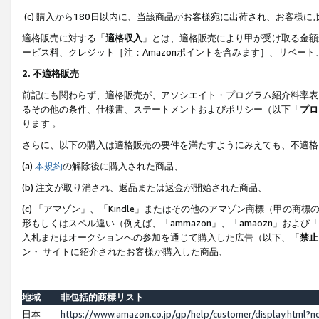
(c) 購入から180日以内に、当該商品がお客様宛に出荷され、お客
適格販売に対する「
適格収入
」とは、適格販売により甲が受け取る金額
ービス料、クレジット［注：Amazonポイントを含みます］、リベー
2. 不適格販売
前記にも関わらず、適格販売が、アソシエイト・プログラム紹介料率表
るその他の条件、仕様書、ステートメントおよびポリシー（以下「
プロ
ります 。
さらに、以下の購入は適格販売の要件を満たすようにみえても、不適格
(a)
本規約
の解除後に購入された商品、
(b) 注文が取り消され、返品または返金が開始された商品、
(c) 「アマゾン」、「Kindle」またはその他のアマゾン商標（甲
形もしくはスペル違い（例えば、「ammazon」、「amaozn」およ
入札またはオークションへの参加を通じて購入した広告（以下、「
禁止
ン・ サイトに紹介されたお客様が購入した商品、
地域
非包括的商標リスト
日本
https://www.amazon.co.jp/gp/help/customer/display.html