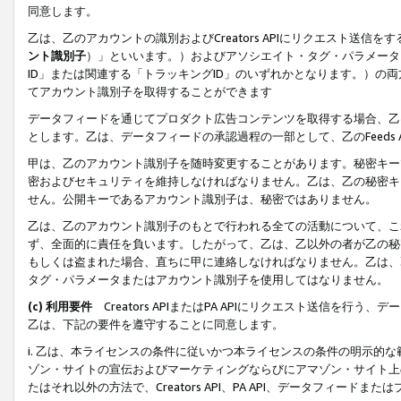
同意します。
乙は、乙のアカウントの識別およびCreators APIにリクエスト送
ント識別子
）」といいます。）およびアソシエイト・タグ・パラメータ（
ID」または関連する「トラッキングID」のいずれかとなります。）の両方
てアカウント識別子を取得することができます
データフィードを通じてプロダクト広告コンテンツを取得する場合、乙は、Cre
とします。乙は、データフィードの承認過程の一部として、乙のFeeds
甲は、乙のアカウント識別子を随時変更することがあります。秘密キー
密およびセキュリティを維持しなければなりません。乙は、乙の秘密キ
せん。公開キーであるアカウント識別子は、秘密ではありません。
乙は、乙のアカウント識別子のもとで行われる全ての活動について、こ
ず、全面的に責任を負います。したがって、乙は、乙以外の者が乙の秘
もしくは盗まれた場合、直ちに甲に連絡しなければなりません。乙は、
タグ・パラメータまたはアカウント識別子を使用してはなりません。
(c) 利用要件
Creators APIまたはPA APIにリクエスト送信を
乙は、下記の要件を遵守することに同意します。
i. 乙は、本ライセンスの条件に従いかつ本ライセンスの条件の明示的
ゾン・サイトの宣伝およびマーケティングならびにアマゾン・サイト上
たはそれ以外の方法で、Creators API、PA API、データフィー