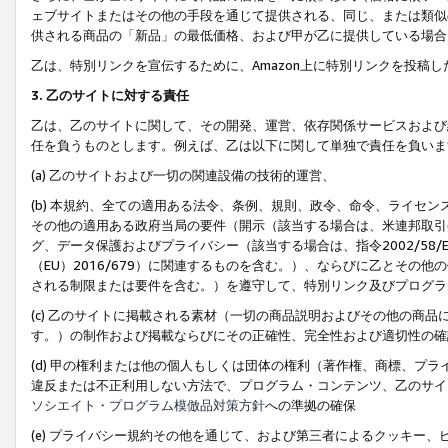
ェブサイトまたはその他の手段を通じて提供される、同じ、または類似
供される商品の「新品」の最低価格、および甲が乙に提供している場合
乙は、特別リンクを宣伝するために、Amazon上に特別リンクを投稿し
3. 乙のサイトに対する責任
乙は、乙のサイトに関して、その開発、運営、依存関係サービスおよび
任を負うものとします。例えば、乙は以下に関して単独で責任を負いま
(a) 乙のサイトおよび一切の関連設備の技術的運営、
(b) 本規約、全ての適用ある法令、条例、規則、政令、命令、ライセ
その他の適用ある政府当局の要件（開示（該当する場合は、米連邦取引
グ、データ保護およびプライバシー（該当する場合は、指令2002/58
（EU）2016/679）に関連するものを含む。）、ならびに乙とそ
される制限または要件を含む。）を遵守して、特別リンク及びプログラ
(c) 乙のサイトに掲載される素材（一切の商品説明およびその他の商
す。）の制作および掲載ならびにその正確性、完全性および適切性の確
(d) 甲の権利または他の個人もしくは団体の権利（著作権、商標、プ
違反または不正利用しない方法で、プログラム・コンテンツ、乙のサイ
ソシエイト・プログラム模倣品対策方針
への準拠の確保
(e) プライバシー規約その他を通じて、および第三者によるクッキー