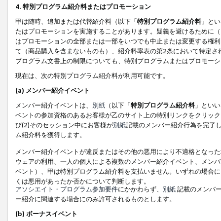
4. 特別プログラム紹介料またはプロモーション
甲は随時、追加または代替紹介料（以下「
特別プログラム紹介料
」とい
たはプロモーションを実施することがあります。疑義を避けるために（
はプロモーションの全部または一部をいつでも中止または変更する権利
て（商品購入を含まないものも）、紹介料率表の第2条において特定さ
プログラム文書上の制限についても、特別プログラムまたはプロモーシ
現在は、次の特別プログラム紹介料が利用可能です。
(a) メンバー紹介イベント
メンバー紹介イベントは、
別紙
（以下「
特別プログラム紹介料
」といい
ベントの参加資格のあるお客様が乙のサイト上の特別リンクをクリック
び(2)そのセッション中にお客様が
別紙
記載のメンバー紹介行為を完了
ム紹介料を獲得します。
メンバー紹介イベントが違反またはその他の悪用により不適格となった
ウェアの利用、一人の個人による複数のメンバー紹介イベント、メンバ
ベント）、甲は特別プログラム紹介料を支払いません。いずれの場合に
くは悪用があったか否かについて判断します。
アソシエイト・プログラム参加要件
にかかわらず、
別紙
記載のメンバー
ー紹介に関連する場合にのみ許可されるものとします。
(b) ボーナスイベント