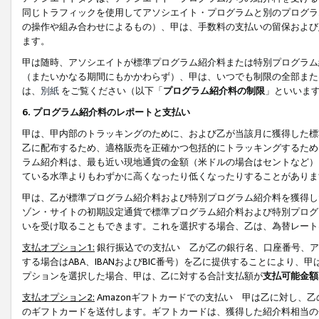
同じトラフィックを使用してアソシエイト・プログラムと別のプログラ
の操作や組み合わせによるもの）、甲は、手数料の支払いの留保および
ます。
甲は随時、アソシエイトが標準プログラム紹介料または特別プログラム
（またいかなる期間にもかかわらず）、甲は、いつでも制限の全部また
は、
別紙
をご覧ください（以下「
プログラム紹介料の制限
」といいま
6. プログラム紹介料のレポートと支払い
甲は、甲内部のトラッキングのために、および乙が当該月に獲得した標
乙に配布するため、適格販売を正確かつ包括的にトラッキングするため
ラム紹介料は、最も近い現地通貨の金額（米ドルの場合はセントなど）
ている水準よりもわずかに高くなったり低くなったりすることがありま
甲は、乙が標準プログラム紹介料および特別プログラム紹介料を獲得し
ゾン・サイトの初期設定通貨で標準プログラム紹介料および特別プログ
いを受け取ることもできます。これを選択する場合、乙は、為替レート
支払オプション1:
銀行振込での支払い 乙が乙の銀行名、口座番号、ア
する場合はABA、IBANおよびBIC番号）を乙に提供することにより
プションを選択した場合、甲は、乙に対する合計支払額が
支払可能金額
支払オプション2:
Amazonギフトカードでの支払い 甲は乙に対し、
のギフトカードを送付します。ギフトカードは、獲得した紹介料相当の