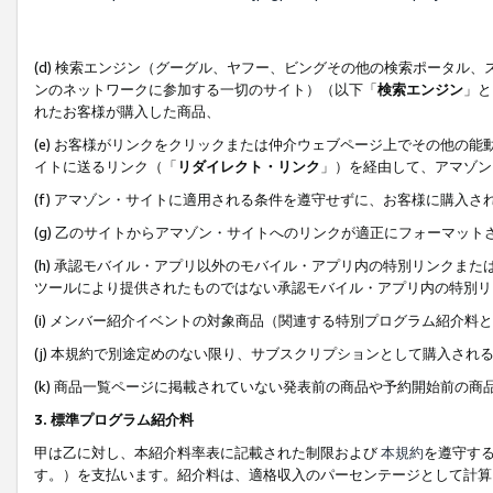
(d) 検索エンジン（グーグル、ヤフー、ビングその他の検索ポータル
ンのネットワークに参加する一切のサイト）（以下「
検索エンジン
」と
れたお客様が購入した商品、
(e) お客様がリンクをクリックまたは仲介ウェブページ上でその他の
イトに送るリンク（「
リダイレクト・リンク
」）を経由して、アマゾン
(f) アマゾン・サイトに適用される条件を遵守せずに、お客様に購入さ
(g) 乙のサイトからアマゾン・サイトへのリンクが適正にフォーマッ
(h) 承認モバイル・アプリ以外のモバイル・アプリ内の特別リンクまたはC
ツールにより提供されたものではない承認モバイル・アプリ内の特別リ
(i) メンバー紹介イベントの対象商品（関連する特別プログラム紹介料と
(j) 本規約で別途定めのない限り、サブスクリプションとして購入され
(k) 商品一覧ページに掲載されていない発表前の商品や予約開始前の商
3. 標準プログラム紹介料
甲は乙に対し、本紹介料率表に記載された制限および
本規約
を遵守す
す。）を支払います。紹介料は、適格収入のパーセンテージとして計算