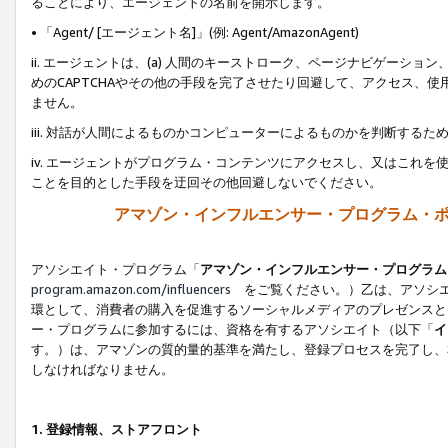
ることにより、エージェントの名前を開示します。
• 「Agent/ [エージェント名]」(例: Agent/AmazonAgent)
ii. エージェントは、(a) 人間のキーストローク、ページナビゲーシ
めのCAPTCHAやその他の手段を完了させたり回避して、アクセス、
ません。
iii. 対話が人間によるものかコンピューターによるものかを判断する
iv. エージェントがプログラム・コンテンツにアクセスし、又はこれ
ことを目的とした手段を迂回その他回避しないでください。
アマゾン・インフルエンサー・プログラム・
アソシエイト・プログラム「
アマゾン・インフルエンサー・プログラム
program.amazon.com/influencers
をご覧ください。）乙は、アソシエ
環として、消費者の購入を促進するソーシャルメディアのプレゼンスと
ー・プログラムに参加するには、資格を有するアソシエイト（以下「
イ
す。）は、アマゾンの質的量的基準を満たし、登録プロセスを完了し、
しなければなりません。
1.
登録情報、ストアフロント