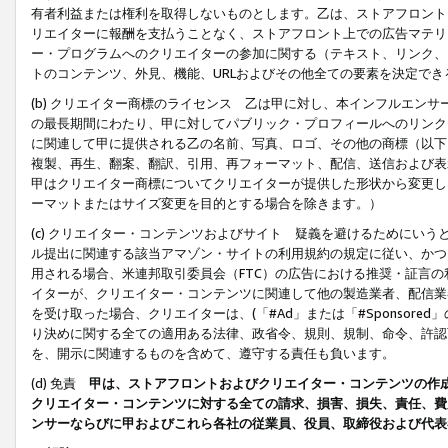
有者利益または権利を取得しないものとします。乙は、ストアフロントに
リエイターに報酬を支払うことなく、ストアフロント上での広告マテリア
ー・プログラムへのクリエイターの参加に関する（テキスト、リンク、
トのコンテンツ、外見、機能、URLおよびその他全ての要素を決定で
(b) クリエイター商標のライセンス 乙は甲に対し、本インフルエン
の最長期間にわたり、甲に対してパブリック・プロフィールへのリンク
に関連して甲に提供される乙の名前、写真、ロゴ、その他の商標（以下
複製、再生、翻案、翻訳、引用、再フォーマット、配信、送信および表
甲はクリエイター商標についてクリエイターが提供した形状から変更し
ーマットまたはサイズ変更を目的とする場合を除きます。）
(c) クリエイター・コンテンツおよびサイト 疑義を避けるためにい
ル提出に関連する該当アマゾン・サイトの利用規約の規定に従い、かつ、
用される場合、米連邦取引委員会（FTC）の広告における推奨・証言
イターが、クリエイター・コンテンツに関連して他の製造業者、配信業
を受け取った場合、クリエイターは、(「#Ad」または「#Sponsor
り決めに関する全ての適用ある法律、政省令、規則、規制、命令、許認
を、開示に関連するものを含めて、遵守する責任も負います。
(d) 免責
甲は、ストアフロントおよびクリエイター・コンテンツの作
クリエイター・コンテンツに対する全ての請求、損害、損失、責任、費
ンサーならびに甲およびこれら各社の従業員、役員、取締役および代表