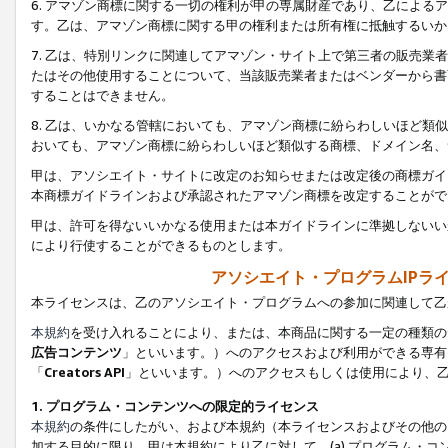
6. アマゾン商標に関する一切の権利が甲の専属財産であり、乙によ
す。乙は、アマゾン商標に関する甲の権利または所有権に抵触するいか
7. 乙は、特別リンクに関連してアマゾン・サイト上で第三者の販売
たはその他使用することについて、当該販売業者またはベンダーから書
することはできません。
8. 乙は、いかなる管轄においても、アマゾン商標に紛らわしいほど
おいても、アマゾン商標に紛らわしいほど類似する商標、ドメイン名、
甲は、アソシエイト・サイトに改定のお知らせまたは改定後の商標ガイ
本商標ガイドラインおよび承認されたアマゾン商標を改定することがで
甲は、許可を得ないいかなる使用または本ガイドラインに準拠しないい
により行使することができるものとします。
アソシエイト・プログラムIPラ
本ライセンスは、乙のアソシエイト・プログラムへの参加に関連して乙
本規約
を受け入れることにより、または、本商品に関する一定の種類の
広告コンテンツ
」といいます。）へのアクセスおよび利用ができる専有
「
Creators API
」といいます。）へのアクセスもしくは使用により、
1. プログラム・コンテンツへの限定的ライセンス
本規約
の条件にしたがい、および本規約（本ライセンスおよびその他の
加する目的に限り、甲は本規約により乙に対して、(a) プログラム・コ