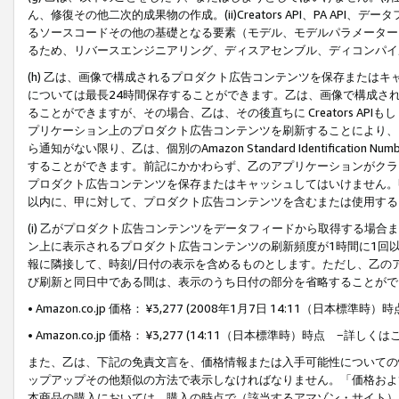
ん、修復その他二次的成果物の作成。(ii)Creators API、PA 
るソースコードその他の基礎となる要素（モデル、モデルパラメーター
るため、リバースエンジニアリング、ディスアセンブル、ディコンパイ
(h) 乙は、画像で構成されるプロダクト広告コンテンツを保存または
については最長24時間保存することができます。乙は、画像で構成さ
ることができますが、その場合、乙は、その後直ちに Creators AP
プリケーション上のプロダクト広告コンテンツを刷新することにより、
ら通知がない限り、乙は、個別のAmazon Standard Identification Nu
することができます。前記にかかわらず、乙のアプリケーションがクラ
プロダクト広告コンテンツを保存またはキャッシュしてはいけません。
以内に、甲に対して、プロダクト広告コンテンツを含むまたは使用する
(i) 乙がプロダクト広告コンテンツをデータフィードから取得する場合または
ン上に表示されるプロダクト広告コンテンツの刷新頻度が1時間に1回
報に隣接して、時刻/日付の表示を含めるものとします。ただし、乙の
び刷新と同日中である間は、表示のうち日付の部分を省略することがで
• Amazon.co.jp 価格： ¥3,277 (2008年1月7日 14:11（日本標準
• Amazon.co.jp 価格： ¥3,277 (14:11（日本標準時）時点 −詳しくは
また、乙は、下記の免責文言を、価格情報または入手可能性についての
ップアップその他類似の方法で表示しなければなりません。「価格およ
本商品の購入においては、購入の時点で（該当するアマゾン・サイト）