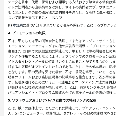
データを収集、使用、保管および開示する方法および該当する場合は第
イトの訪問者から直接情報を収集し、サイトの訪問者のブラウザにクッ
切に開示し、その他の適用法の法的要件を満たし、ならびに適用法によ
ついて情報を提供すること、および
(f)
本規約
に基づき許可されているか否かを問わず、乙によるプログラ
4. プロモーションの制限
乙は、甲もしくは甲の関連会社を代理してまたはアマゾン・サイトもし
モーション、マーケティングその他の広告宣伝活動（「プロモーション
書面または口頭での販促活動に関連して、甲もしくは甲の関連会社の商
リンクを使用することなどにより、オフラインでのプロモーション活動
イトのダイレクトメールに特別リンクを含めることができるものとしま
領するお客様がオプトインしたものであること）、その他本規約、商標
となります。甲の要請を受けた場合、乙は、前記を遵守していることを
明書のフォームおよび当該証明書の記載事項を指定します。乙が甲の要
す。疑義を避けるためにいうと、(i)適用あるマーケティング法の目的上(例
び類似または後継の法律を指します。)、乙は、特別リンクを含む各電子
びにアソシエイト・プログラム関連の全ての電子メールの最善の慣行に
5. ソフトウェアおよびデバイス経由での特別リンクの配布
乙は、以下の媒体上で、またはそれに関連して、プログラム・コンテン
ん。(a) コンピューター、携帯電話、タブレットその他の携帯端末を