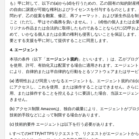
も）甲に対して、以下の(a)から(d)を行うための、乙の固有の知的
の自由に譲渡が可能な権利およびライセンスを付与するものとします。(
問わず、乙の提案を翻案、修正、再フォーマット、および派生作品を制
こと（ただし、甲はその義務を負いません。）。(d)他の個人または企
リジナル作品または合法的に取得したものであることならびに(Z)甲
めて、いかなる個人または企業の権利も侵害しないことを保証します。
要とする支援を甲に対して提供することに同意します。
4. エージェント
本項の条件（以下「
エージェント規約
」といいます。）は、乙がプログ
を使用、許可、有効化又は配置する場合に適用されます。エージェント
により、自律的または半自律的な行動をとるソフトウェアまたはサービ
(a) 透明性および同意 いかなるエージェントも、エージェント規約の
にアクセスし、これを使用、または操作することはできません。さらに、
用、または操作することを控えるように要請した場合、当該エージェン
きません。
(b) アクセス制限 Amazonは、独自の裁量により、エージェント
技術的手段などによって制限する場合があります。
(c) 技術的要件 エージェントは以下を行う必要があります。
i. すべてのHTTP/HTTPSリクエストで、リクエストがエージェ