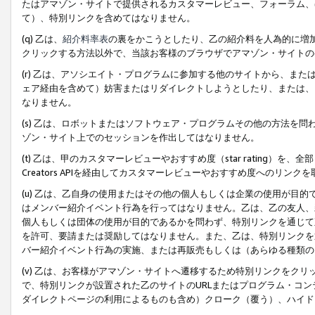
たはアマゾン・サイトで提供されるカスタマーレビュー、フォーラム、
て）、特別リンクを含めてはなりません。
(q) 乙は、
紹介料率表
の裏をかこうとしたり、乙の紹介料を人為的に増
クリックする方法以外で、当該お客様のブラウザでアマゾン・サイトの
(r) 乙は、アソシエイト・プログラムに参加する他のサイトから、ま
ェア経由を含めて）妨害またはリダイレクトしようとしたり、または、
なりません。
(s) 乙は、ロボットまたはソフトウェア・プログラムその他の方法を
ゾン・サイト上でのセッションを作出してはなりません。
(t) 乙は、甲のカスタマーレビューやおすすめ度（star rating
Creators APIを経由してカスタマーレビューやおすすめ度へのリンク
(u) 乙は、乙自身の使用またはその他の個人もしくは企業の使用が目
はメンバー紹介イベント行為を行ってはなりません。乙は、乙の友人、
個人もしくは団体の使用が目的であるかを問わず、特別リンクを通じて
を許可、要請または奨励してはなりません。また、乙は、特別リンクを
バー紹介イベント行為の実施、または再販売もしくは（あらゆる種類の
(v) 乙は、お客様がアマゾン・サイトへ遷移するため特別リンクをク
で、特別リンクが設置された乙のサイトのURLまたはプログラム・コ
ダイレクトページの利用によるものも含め）クローク（覆う）、ハイド