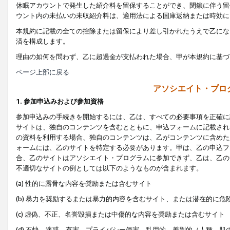
休眠アカウントで発生した紹介料を留保することができ、閉鎖に伴う留
ウント内の未払いの未収紹介料は、適用法による国庫返納または時効に
本規約に記載の全ての控除または留保により差し引かれたうえで乙にな
済を構成します。
理由の如何を問わず、乙に超過金が支払われた場合、甲が本規約に基づ
ページ上部に戻る
アソシエイト・プロ
1. 参加申込みおよび参加資格
参加申込みの手続きを開始するには、乙は、すべての必要事項を正確に
サイトは、独自のコンテンツを含むとともに、申込フォームに記載され
の資料を利用する場合、独自のコンテンツは、乙がコンテンツに含めた
ォームには、乙のサイトを特定する必要があります。甲は、乙の申込フ
合、乙のサイトはアソシエイト・プログラムに参加できず、乙は、乙の
不適切なサイトの例としては以下のようなものが含まれます。
(a) 性的に露骨な内容を奨励または含むサイト
(b) 暴力を奨励するまたは暴力的内容を含むサイト、または潜在的に
(c) 虚偽、不正、名誉毀損または中傷的な内容を奨励または含むサイト
(d) 不快、迷惑、有害、プライバシー侵害、乱用的、差別的（人種、