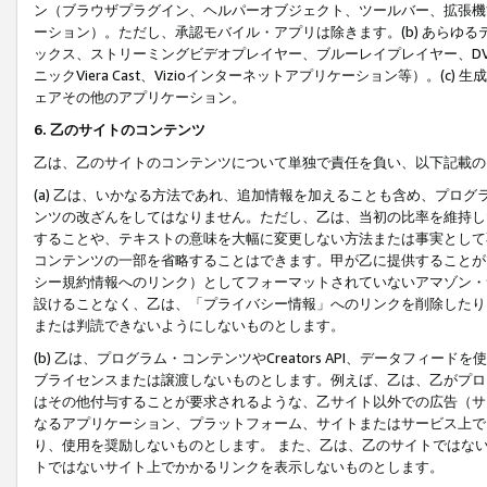
ン（ブラウザプラグイン、ヘルパーオブジェクト、ツールバー、拡張機
ーション）。ただし、承認モバイル・アプリは除きます。(b) あらゆ
ックス、ストリーミングビデオプレイヤー、ブルーレイプレイヤー、DVDプ
ニックViera Cast、Vizioインターネットアプリケーション等）。(
ェアその他のアプリケーション。
6. 乙のサイトのコンテンツ
乙は、乙のサイトのコンテンツについて単独で責任を負い、以下記載の
(a) 乙は、いかなる方法であれ、追加情報を加えることも含め、プロ
ンツの改ざんをしてはなりません。ただし、乙は、当初の比率を維持し
することや、テキストの意味を大幅に変更しない方法または事実として
コンテンツの一部を省略することはできます。甲が乙に提供することが
シー規約情報へのリンク）としてフォーマットされていないアマゾン・
設けることなく、乙は、「プライバシー情報」へのリンクを削除したり
または判読できないようにしないものとします。
(b) 乙は、プログラム・コンテンツやCreators API、データフ
ブライセンスまたは譲渡しないものとします。例えば、乙は、乙がプロ
はその他付与することが要求されるような、乙サイト以外での広告（サ
なるアプリケーション、プラットフォーム、サイトまたはサービス上で
り、使用を奨励しないものとします。 また、乙は、乙のサイトではな
トではないサイト上でかかるリンクを表示しないものとします。