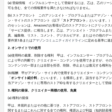
(a) 登録情報 インフルエンサーとして登録するには、乙は、乙のソ
可を含む、全ての情報要件を満たさなければなりません。
(b) ストアフロント このアソシエイト・プログラムまたはアマゾン
ン・サイトのストアフロント（以下「
ストアフロント
」といいます。）
のセッションは、Amazonのお客様が乙のストアフロントにクリック
「サービス提供」に相当します。乙は、アソシエイト・プログラムまた
真、編集物、リスト、コメント、デジタルビデオ、またはその他のデー
要件第1条または
アマゾンコミュニティガイドライン
に定める基準に違
2.
オンサイトでの使用
(a)使用時の裁量、削除する権利 甲は、インフルエンサー・プログラ
により甲の判断で）クリエイター・コンテンツを使用できますが、その
コンテンツの一部または全部を拒否、削除、停止または復元する権利を
(b)報酬 甲がアマゾン・サイト内で使用するクリエイター・コンテン
「
オンサイト紹介料
」といいます。）を獲得します。該当するアマゾン
当アマゾン・サイトに専用のストアIDを有するクリエイターとして登
3.
権利の留保、クリエイター商標の使用、免責
(a) 権利の留保
甲は、本規約またはその他に基づき、ストアフロント、ストアフロント
関するまたはこれらに対する全ての権利、権原および利益（知的財産権