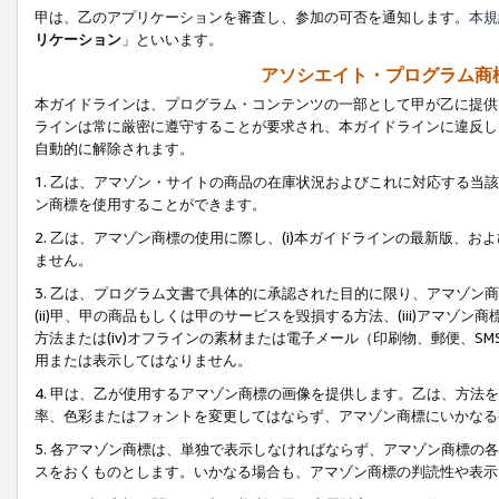
甲は、乙のアプリケーションを審査し、参加の可否を通知します。
本規
リケーション
」といいます。
アソシエイト・プログラム商
本ガイドラインは、プログラム・コンテンツの一部として甲が乙に提供
ラインは常に厳密に遵守することが要求され、本ガイドラインに違反し
自動的に解除されます。
1. 乙は、アマゾン・サイトの商品の在庫状況およびこれに対応する
ン商標を使用することができます。
2. 乙は、アマゾン商標の使用に際し、(i)本ガイドラインの最新版、およ
ません。
3. 乙は、プログラム文書で具体的に承認された目的に限り、アマゾン
(ii)甲、甲の商品もしくは甲のサービスを毀損する方法、(iii)アマ
方法または(iv)オフラインの素材または電子メール（印刷物、郵便、S
用または表示してはなりません。
4. 甲は、乙が使用するアマゾン商標の画像を提供します。乙は、方
率、色彩またはフォントを変更してはならず、アマゾン商標にいかなる
5. 各アマゾン商標は、単独で表示しなければならず、アマゾン商標
スをおくものとします。いかなる場合も、アマゾン商標の判読性や表示