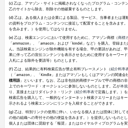
(c) 乙は、アマゾン・サイトに掲載されなくなったプログラム・コン
乙のサイトから除去、削除その他破棄するものとします。
(d) 乙は、ある個人または企業による製品、サービス、当事者または
の資料をプログラム・コンテンツに接近して配置することを含みます。
を含みます。）を使用してはなりません。
(e) 乙は、検索エンジンにおいて使用するために、アマゾン商標（
商標
「ammazon」、「amaozn」および「kindel」など）を購入
ん。当該検索エンジンが除外機能を有する場合、甲の要請があれば、甲
果に伴って乙の宣伝コンテンツを表示させるために使用するキーワード
入札による除外を要請等）ものとします。
(f) 乙は、結果的に有料検索広告が禁止有料プレースメント（
紹介料率
（「amazon」、「Kindle」またはアマゾンもしくはアマゾンの
標用語
」といいます。なお、乙は非包括的商標テーブルで甲の商標の非
上でのキーワード・オークションに参加しないものとします。乙が
本規
り、直接またはリダイレクト・リンク（
紹介料率表
で定義します。）を
検索広告を購入して、一般的なインターネット検索クエリーまたはキー
示されるよう検索エンジンにリンクを入稿することができます。
(g) 乙は、特別リンクの使用に伴い、いかなる個人または団体に対し
の他の組織への寄付その他の便益を含みます。）を提供しないものとし
個人または団体に奨励する「報奨」またはロイヤルティプログラムを実