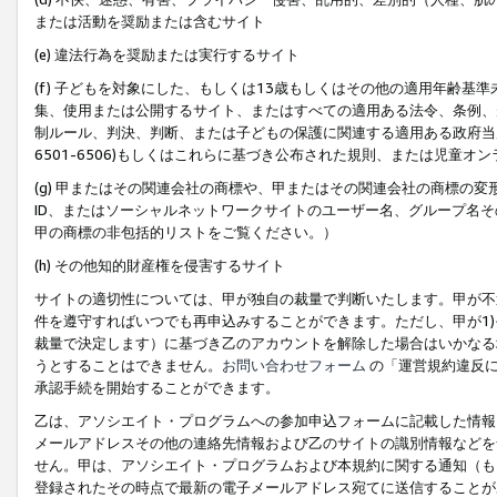
または活動を奨励または含むサイト
(e) 違法行為を奨励または実行するサイト
(f) 子どもを対象にした、もしくは13歳もしくはその他の適用年齢
集、使用または公開するサイト、またはすべての適用ある法令、条例、
制ルール、判決、判断、または子どもの保護に関連する適用ある政府当局の要
6501-6506)もしくはこれらに基づき公布された規則、または児童オ
(g) 甲またはその関連会社の商標や、甲またはその関連会社の商標の
ID、またはソーシャルネットワークサイトのユーザー名、グループ名
甲の商標の非包括的リストをご覧ください。）
(h) その他知的財産権を侵害するサイト
サイトの適切性については、甲が独自の裁量で判断いたします。甲が不
件を遵守すればいつでも再申込みすることができます。ただし、甲が1)
裁量で決定します）に基づき乙のアカウントを解除した場合はいかなる
うとすることはできません。
お問い合わせフォーム
の「運営規約違反に
承認手続を開始することができます。
乙は、アソシエイト・プログラムへの参加申込フォームに記載した情報
メールアドレスその他の連絡先情報および乙のサイトの識別情報などを
せん。甲は、アソシエイト・プログラムおよび本規約に関する通知（も
登録されたその時点で最新の電子メールアドレス宛てに送信することが