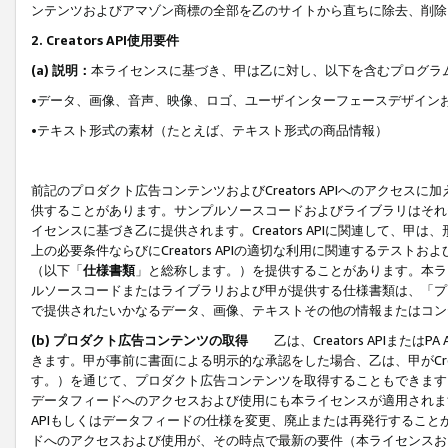
ンテンツおよびアマゾン商標の全部を乙のサイトから直ちに除去、削除
2. Creators API使用要件
(a) 説明：
本ライセンスに基づき、甲は乙に対し、以下を含むプログラ
•データ、画像、音声、映像、ロゴ、ユーザインターフェースデザイン
•テキスト形式の素材（たとえば、テキスト形式の商品情報）
前記のプロダクト広告コンテンツおよびCreators APIへのアクセスに
供することがあります。サンプルソースコードおよびライブラリはそれ
イセンスに基づき乙に提供されます。Creators APIに関連して
上の必要条件ならびにCreators APIの適切な利用に関連するテ
（以下「
仕様書類
」と総称します。）を提供することがあります。本ラ
ルソースコードまたはライブラリおよび甲が提供する仕様書類は、「プ
で提供されたいかなるデータ、画像、テキストその他の情報またはコン
(b) プロダクト広告コンテンツの取得
乙は、Creators APIま
きます。甲が事前に書面による明示的な承認をした場合、乙は、甲がCreator
す。）を通じて、プロダクト広告コンテンツを取得することもできます
データフィードへのアクセスおよび使用にも本ライセンスが適用されます。乙は
APIもしくはデータフィードの仕様を変更、廃止または再発行することがで
ドへのアクセスおよび使用が、その時点で最新の要件（本ライセンスお