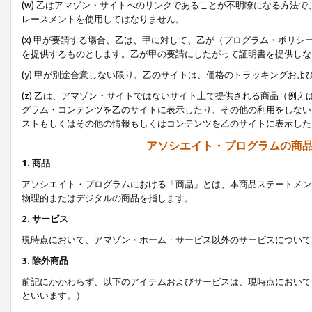
(w) 乙はアマゾン・サイトへのリンクであることが不明瞭になる方法
レースメントを使用してはなりません。
(x) 甲が要請する場合、乙は、甲に対して、乙が（プログラム・ポリ
を提供するものとします。乙が甲の要請にしたがって証明書を提供しな
(y) 甲が別途合意しない限り、乙のサイトは、価格のトラッキングお
(z) 乙は、アマゾン・サイトではないサイト上で提供される商品（例
グラム・コンテンツを乙のサイトに表示したり、その他の利用をしない
ストもしくはその他の情報もしくはコンテンツを乙のサイトに表示した
アソシエイト・プログラムの商
1. 商品
アソシエイト・プログラムにおける「商品」とは、本商品ステートメン
物理的またはデジタルの商品を指します。
2. サービス
現時点において、アマゾン・ホーム・サービス以外のサービスについて
3. 除外商品
前記にかかわらず、以下のアイテムおよびサービスは、現時点において
といいます。）